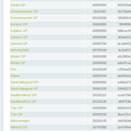
Fankel UP
26900300
583420a8
Grevenmacher OP
2610180
6e72bebf
Grevenmacher UP
26100200
69308142
Koblenz OP
26900880
3f64ff08
Koblenz UP
26900900
9dbcac54
Lehmen OP
26900680
d0abe01a
Lehmen UP
26900700
dc1bb420
Mehring AMS
26700100
4c1b6f17
Müden OP
26900480
a5c880a3
Müden UP
26900500
edc67ca3
Perl
26100100
c263ea53
Ruwer
26500150
abd34ee6
Sankt Aldegund OP
26900080
e4d6a271
Sankt Aldegund UP
26900100
20640279
Stadtbredimus OP
26100110
cceb7060
Stadtbredimus UP
26100130
dfdf753b
Trier OP
26500080
9d2b4126
Trier UP
26500100
3bec53ca
Wincheringen
26100140
bb5560fc
Wintrich OP
26700380
cb4789e4