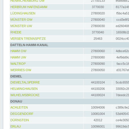
HENRICHENBURG UW
27700133
e6b68bc2
HERBRUM HAFENDAMM
3770030
8177a148
LÜDINGHAUSEN
27800020
f5bc4a51
MÜNSTER OW
27800040
ccd3e8f1
MÜNSTER UW
27800030
ed260406
RHEDE
3770040
16508b11
VERSEN TRENNSPITZE
25463
0024cc40
DATTELN-HAMM-KANAL
HAMM OW
27800060
4dbce62d
HAMM UW
27800080
4ef9dd9c
WALTROP
27800090
facc5c16
WERRIES OW
27800050
d31767ef
DIEMEL
DIEMELTALSPERRE
44100104
5cdc6555
HELMINGHAUSEN
44100206
33092c28
WILHELMSBRÜCKE
44100024
7deedc21
DONAU
ACHLEITEN
10094006
c389c9e2
DEGGENDORF
10081004
53d40547
DÜRNSTEIN
42012
ce4e3050
ERLAU
10096001
99619dc5