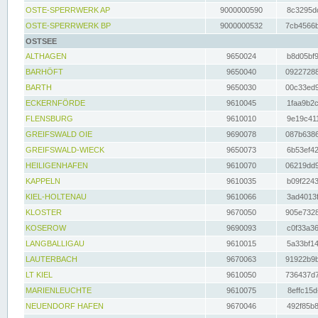
OSTE-SPERRWERK AP
9000000590
8c3295dc
OSTE-SPERRWERK BP
9000000532
7cb4566b
OSTSEE
ALTHAGEN
9650024
b8d05bf9
BARHÖFT
9650040
09227288
BARTH
9650030
00c33ed9
ECKERNFÖRDE
9610045
1faa9b2c
FLENSBURG
9610010
9e19c411
GREIFSWALD OIE
9690078
087b6386
GREIFSWALD-WIECK
9650073
6b53ef42
HEILIGENHAFEN
9610070
06219dd9
KAPPELN
9610035
b09f2243
KIEL-HOLTENAU
9610066
3ad4013f
KLOSTER
9670050
905e7328
KOSEROW
9690093
c0f33a36
LANGBALLIGAU
9610015
5a33bf14
LAUTERBACH
9670063
91922b9b
LT KIEL
9610050
736437d7
MARIENLEUCHTE
9610075
8effc15d
NEUENDORF HAFEN
9670046
492f85b8