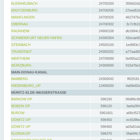
KLEINHEUBACH
24700200
355b02d2
KROTZENBURG
24700335
27eed51b
MAINFLINGEN
24700325
4627475d
OBERNAU
24700302
3c7cfb10
RAUNHEIM
24900108
db1684c1
SCHWEINFURT NEUER HAFEN
24300304
42ecae60
STEINBACH
24500100
1ed983c3
TRUNSTADT
24300202
a77aad00
WERTHEIM
24709089
0e065a22
WÜRZBURG
24300600
915d76e1
MAIN-DONAU-KANAL
BAMBERG
24300042
ff02f181
RIEDENBURG_UP
13409200
4a69e82e
MÜRITZ-ELDE-WASSERSTRASSE
BARKOW OP
596100
06d86c6b
BOBZIN OP
596120
faefa284
BUROW
5961601
a68cf527
DÖMITZ OP
596450
ec8188ee
DÖMITZ UP
596460
ad3a51da
ELDENA OP
596370
0fab94c7