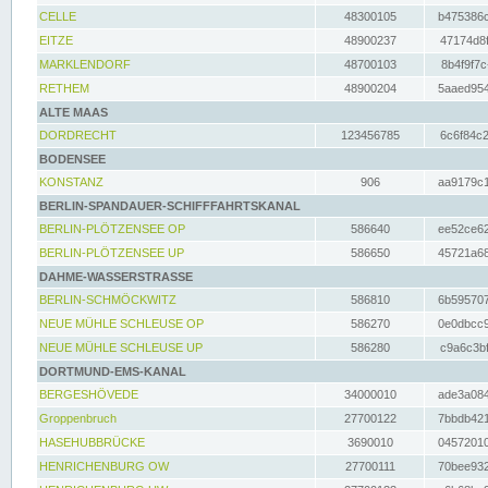
CELLE
48300105
b475386c
EITZE
48900237
47174d8f
MARKLENDORF
48700103
8b4f9f7c
RETHEM
48900204
5aaed954
ALTE MAAS
DORDRECHT
123456785
6c6f84c2
BODENSEE
KONSTANZ
906
aa9179c1
BERLIN-SPANDAUER-SCHIFFFAHRTSKANAL
BERLIN-PLÖTZENSEE OP
586640
ee52ce62
BERLIN-PLÖTZENSEE UP
586650
45721a68
DAHME-WASSERSTRASSE
BERLIN-SCHMÖCKWITZ
586810
6b595707
NEUE MÜHLE SCHLEUSE OP
586270
0e0dbcc9
NEUE MÜHLE SCHLEUSE UP
586280
c9a6c3bf
DORTMUND-EMS-KANAL
BERGESHÖVEDE
34000010
ade3a084
Groppenbruch
27700122
7bbdb421
HASEHUBBRÜCKE
3690010
04572010
HENRICHENBURG OW
27700111
70bee932