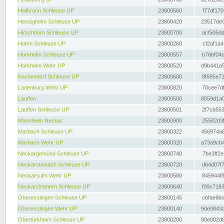
Heilbronn Schleuse UP
23800560
f77df170
Hessigheim Schleuse UP
23800420
23517de9
Hirschhorn Schleuse UP
23800700
acf505dd
Hofen Schleuse UP
23800260
cf2af1a4
Horkheim Schleuse UP
23800557
b76bf04c
Horkheim Wehr UP
23800520
d9b441a5
Kochendorf Schleuse UP
23800600
8f695e71
Ladenburg Wehr UP
23800820
70cee7df
Lauffen
23800500
8559d1a0
Lauffen Schleuse UP
23800501
2f7cb553
Mannheim Neckar
23800900
25582d3f
Marbach Schleuse UP
23800322
456974a8
Marbach Wehr UP
23800320
a73a9cb4
Neckargemünd Schleuse UP
23800740
7be3ff2e
Neckarsteinach Schleuse UP
23800720
d64d07f7
Neckarsulm Wehr UP
23800580
845944f8
Neckarzimmern Schleuse UP
23800640
f00c7183
Oberesslingen Schleuse UP
23800145
cbfae6bc
Oberesslingen Wehr UP
23800140
9de0843a
Obertürkheim Schleuse UP
23800200
80e002d8