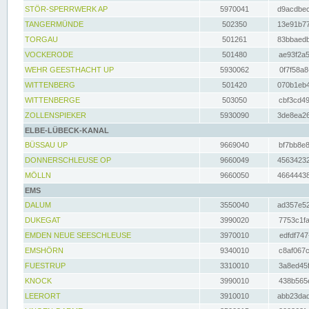
STÖR-SPERRWERK AP
5970041
d9acdbec
TANGERMÜNDE
502350
13e91b77
TORGAU
501261
83bbaedb
VOCKERODE
501480
ae93f2a5
WEHR GEESTHACHT UP
5930062
0f7f58a8
WITTENBERG
501420
070b1eb4
WITTENBERGE
503050
cbf3cd49
ZOLLENSPIEKER
5930090
3de8ea26
ELBE-LÜBECK-KANAL
BÜSSAU UP
9669040
bf7bb8e8
DONNERSCHLEUSE OP
9660049
45634232
MÖLLN
9660050
46644438
EMS
DALUM
3550040
ad357e52
DUKEGAT
3990020
7753c1fa
EMDEN NEUE SEESCHLEUSE
3970010
edfdf747
EMSHÖRN
9340010
c8af067c
FUESTRUP
3310010
3a8ed45f
KNOCK
3990010
438b565e
LEERORT
3910010
abb23dad