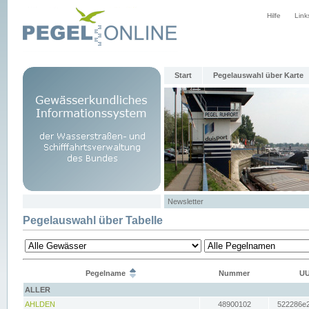
Hilfe
Link
Start
Pegelauswahl über Karte
Newsletter
Pegelauswahl über Tabelle
Pegelname
Nummer
UU
ALLER
AHLDEN
48900102
522286e2