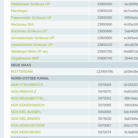
Pleidelsheim Schleuse UP
23800400
6e183f4b
Plochingen
23800100
be7ce40e
Poppenweiler Schleuse UP
23800300
f4854a4c
Rockenau SKA
23800690
4c00a166
Rockenau Schleuse UP
23800680
5ab4f00f
Schwabenheim Schleuse UP
23800800
ec9d3a4d
Untertürkheim Schleuse UP
23800220
a5ca02fb
Wieblingen Wehr UP neu
23800780
66d887a6
Ziegelhausen AMS
23800745
3944c1fd
NEUE MAAS
ROTTERDAM
123456786
a269e3be
NORD-OSTSEE-KANAL
AWK STROHBRÜCK
5970069
0e192297
NOK BREIHOLZ
5970075
4a904d59
NOK BRUNSBÜTTEL
5970091
85fc0dac
NOK DÜKERSWISCH
5970085
3954300d
NOK KIEL AUSSEN
5650068
6dc44585
NOK KIEL BINNEN
5979020
8af24d6a
NOK KÖNIGSFÖRDE
5970067
d0ec2790
NOK RENDSBURG
5970074
8c8afb56