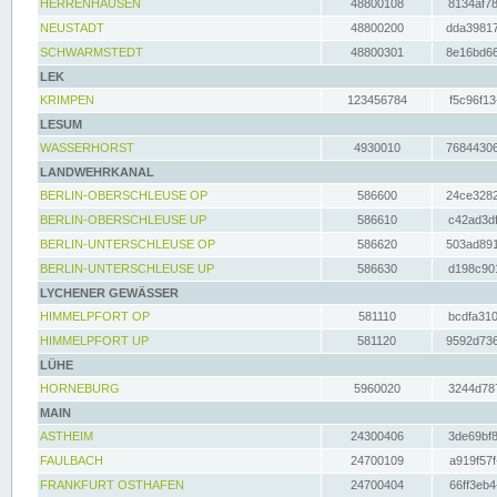
HERRENHAUSEN
48800108
8134af78
NEUSTADT
48800200
dda39817
SCHWARMSTEDT
48800301
8e16bd66
LEK
KRIMPEN
123456784
f5c96f13
LESUM
WASSERHORST
4930010
76844306
LANDWEHRKANAL
BERLIN-OBERSCHLEUSE OP
586600
24ce3282
BERLIN-OBERSCHLEUSE UP
586610
c42ad3df
BERLIN-UNTERSCHLEUSE OP
586620
503ad891
BERLIN-UNTERSCHLEUSE UP
586630
d198c901
LYCHENER GEWÄSSER
HIMMELPFORT OP
581110
bcdfa310
HIMMELPFORT UP
581120
9592d736
LÜHE
HORNEBURG
5960020
3244d787
MAIN
ASTHEIM
24300406
3de69bf8
FAULBACH
24700109
a919f57f
FRANKFURT OSTHAFEN
24700404
66ff3eb4