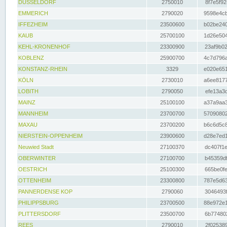
DÜSSELDORF
2750010
8f7e5f92
EMMERICH
2790020
9598e4cb
IFFEZHEIM
23500600
b02be240
KAUB
25700100
1d26e504
KEHL-KRONENHOF
23300900
23af9b02
KOBLENZ
25900700
4c7d796a
KONSTANZ-RHEIN
3329
e020e651
KÖLN
2730010
a6ee8177
LOBITH
2790050
efe13a3d
MAINZ
25100100
a37a9aa3
MANNHEIM
23700700
57090802
MAXAU
23700200
b6c6d5c8
NIERSTEIN-OPPENHEIM
23900600
d28e7ed1
Neuwied Stadt
27100370
dc407f1e
OBERWINTER
27100700
b45359df
OESTRICH
25100300
665be0fe
OTTENHEIM
23300800
787e5d63
PANNERDENSE KOP
2790060
3046493f
PHILIPPSBURG
23700500
88e972e1
PLITTERSDORF
23500700
6b774802
REES
2790010
2f025389