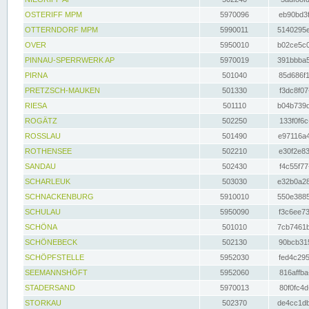
OSTERIFF MPM
5970096
eb90bd3f
OTTERNDORF MPM
5990011
5140295e
OVER
5950010
b02ce5c0
PINNAU-SPERRWERK AP
5970019
391bbba5
PIRNA
501040
85d686f1
PRETZSCH-MAUKEN
501330
f3dc8f07
RIESA
501110
b04b739d
ROGÄTZ
502250
133f0f6c
ROSSLAU
501490
e97116a4
ROTHENSEE
502210
e30f2e83
SANDAU
502430
f4c55f77
SCHARLEUK
503030
e32b0a28
SCHNACKENBURG
5910010
550e3885
SCHULAU
5950090
f3c6ee73
SCHÖNA
501010
7cb7461b
SCHÖNEBECK
502130
90bcb315
SCHÖPFSTELLE
5952030
fed4c295
SEEMANNSHÖFT
5952060
816affba
STADERSAND
5970013
80f0fc4d
STORKAU
502370
de4cc1db