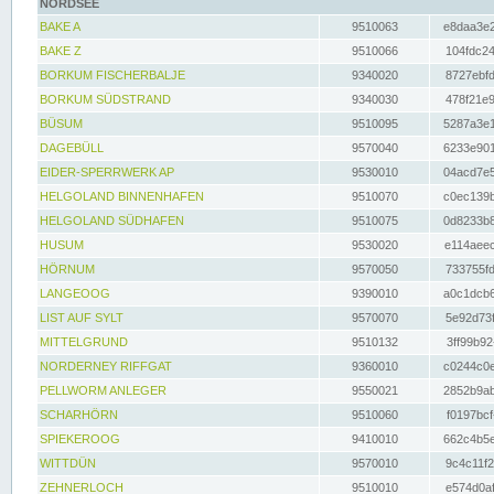
NORDSEE
BAKE A
9510063
e8daa3e2
BAKE Z
9510066
104fdc24
BORKUM FISCHERBALJE
9340020
8727ebfd
BORKUM SÜDSTRAND
9340030
478f21e9
BÜSUM
9510095
5287a3e1
DAGEBÜLL
9570040
6233e901
EIDER-SPERRWERK AP
9530010
04acd7e5
HELGOLAND BINNENHAFEN
9510070
c0ec139b
HELGOLAND SÜDHAFEN
9510075
0d8233b8
HUSUM
9530020
e114aeec
HÖRNUM
9570050
733755fd
LANGEOOG
9390010
a0c1dcb6
LIST AUF SYLT
9570070
5e92d73f
MITTELGRUND
9510132
3ff99b92
NORDERNEY RIFFGAT
9360010
c0244c0e
PELLWORM ANLEGER
9550021
2852b9ab
SCHARHÖRN
9510060
f0197bcf
SPIEKEROOG
9410010
662c4b5e
WITTDÜN
9570010
9c4c11f2
ZEHNERLOCH
9510010
e574d0af