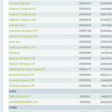
Giessen Klärwerk
25800100
4b386a6a
Hollerich Schleuse OP
25800618
cedc9b0c
Hollerich Schleuse UP
25800620
9beb7290
Kalkofen Schleuse OP
25800578
a7034573
Kalkofen neu
25800600
64f735fd
Lahnstein Schleuse OP
25800798
664d68ea
Lahnstein Schleuse UP
25800800
6b6b31e2
Leun neu
25800200
32807065
Limburg Schleuse UP
25800440
89038b42
Marburg
25830056
4e7a6cfa
Nassau Schleuse OP
25800638
29cb44a2
Nassau Schleuse UP
25800640
3a90a346
Niederbiel Schleuse Kanal OP
25800177
57c8e437
Runkel Schleuse UP
25800400
b85b17cc
Scheidt Schleuse OP
25800558
15a50d2b
Scheidt Schleuse UP
25800560
7dfe4776
LEDA
DREYSCHLOOT
3880010
d4df3617
LEDASPERRWERK UP
3880050
5e6ae93a
LEINE