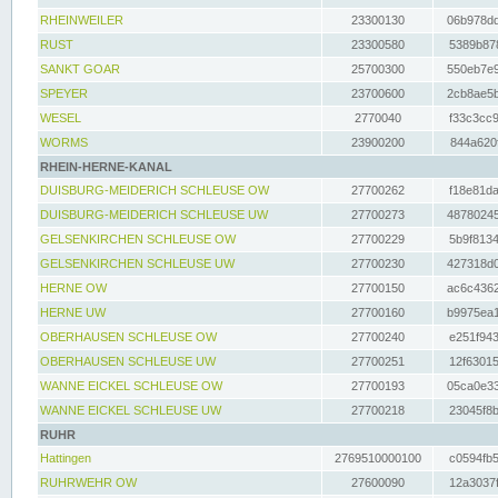
RHEINWEILER
23300130
06b978dd
RUST
23300580
5389b878
SANKT GOAR
25700300
550eb7e9
SPEYER
23700600
2cb8ae5b
WESEL
2770040
f33c3cc9
WORMS
23900200
844a620f
RHEIN-HERNE-KANAL
DUISBURG-MEIDERICH SCHLEUSE OW
27700262
f18e81da
DUISBURG-MEIDERICH SCHLEUSE UW
27700273
48780245
GELSENKIRCHEN SCHLEUSE OW
27700229
5b9f8134
GELSENKIRCHEN SCHLEUSE UW
27700230
427318d0
HERNE OW
27700150
ac6c4362
HERNE UW
27700160
b9975ea1
OBERHAUSEN SCHLEUSE OW
27700240
e251f943
OBERHAUSEN SCHLEUSE UW
27700251
12f63015
WANNE EICKEL SCHLEUSE OW
27700193
05ca0e33
WANNE EICKEL SCHLEUSE UW
27700218
23045f8b
RUHR
Hattingen
2769510000100
c0594fb5
RUHRWEHR OW
27600090
12a3037f