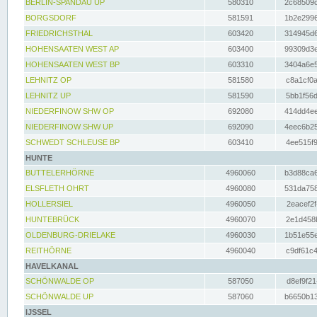
BERLIN-SPANDAU UP
580310
2c68509c
BORGSDORF
581591
1b2e2996
FRIEDRICHSTHAL
603420
314945d6
HOHENSAATEN WEST AP
603400
99309d3e
HOHENSAATEN WEST BP
603310
3404a6e5
LEHNITZ OP
581580
c8a1cf0a
LEHNITZ UP
581590
5bb1f56d
NIEDERFINOW SHW OP
692080
414dd4ee
NIEDERFINOW SHW UP
692090
4eec6b25
SCHWEDT SCHLEUSE BP
603410
4ee515f9
HUNTE
BUTTELERHÖRNE
4960060
b3d88ca6
ELSFLETH OHRT
4960080
531da758
HOLLERSIEL
4960050
2eacef2f
HUNTEBRÜCK
4960070
2e1d458b
OLDENBURG-DRIELAKE
4960030
1b51e55e
REITHÖRNE
4960040
c9df61c4
HAVELKANAL
SCHÖNWALDE OP
587050
d8ef9f21
SCHÖNWALDE UP
587060
b6650b13
IJSSEL