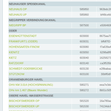
NEUHAUSER SPEISEKANAL
NEUHAUS OP
585850
963bdc26
NEUHAUS UP
585860
bf48cefd
NIEGRIPPER VERBINDUNGSKANAL
NIEGRIPP BP
587500
e506460f
ODER
EISENHÜTTENSTADT
603000
8675aa70
FRANKFURT1 (ODER)
603031
bffdf7f2
HOHENSAATEN-FINOW
603080
f7a639a4
KIENITZ
603050
6298a8f9
KIETZ
603040
16258271
RATZDORF
603140
ca3f535b
SCHWEDT-ODERBRÜCKE
603130
e28babaa
STÜTZKOW
603100
30bff0df
ORANIENBURGER HAVEL
OHV KM 3.014 (HOCHSPANNUNG)
580271
eea7e3dc
OHv km 1.467 (Blaues Wunder)
580272
8b51c505
OBERE HAVEL-WASSERSTRASSE
BISCHOFSWERDER OP
581520
16a780aa
BISCHOFSWERDER UP
581530
74134dc6