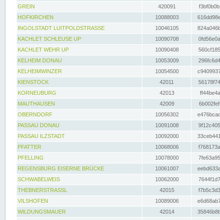
GREIN
420091
f3bf0b0b
HOFKIRCHEN
10088003
616dd98e
INGOLSTADT LUITPOLDSTRASSE
10046105
824a046b
KACHLET SCHLEUSE UP
10090708
0fd56e0a
KACHLET WEHR UP
10090408
560cf185
KELHEIM DONAU
10053009
296fc6d4
KELHEIMWINZER
10054500
c9409937
KIENSTOCK
42011
56178f74
KORNEUBURG
42013
ff44be4a
MAUTHAUSEN
42009
6b002fef
OBERNDORF
10056302
e476bcad
PASSAU DONAU
10091008
9f12c405
PASSAU ILZSTADT
10092000
33ceb441
PFATTER
10068006
f768173a
PFELLING
10078000
7fe63a95
REGENSBURG EISERNE BRÜCKE
10061007
eebd633a
SCHWABELWEIS
10062000
7644f1d7
THEBNERSTRASSL
42015
f7b5c3d3
VILSHOFEN
10089006
e6d68ab7
WILDUNGSMAUER
42014
35846b8b