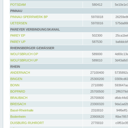
POTSDAM
580412
5e10e1e7
PINNAU
PINNAU-SPERRWERK BP
5970018
26259e8f
UETERSEN
5970016
575da86f
PAREYER VERBINDUNGSKANAL
PAREY EP
502300
25ca1bef
PAREY UP
587530
bafddcbf
RHEINSBERGER GEWÄSSER
WOLFSBRUCH OP
589000
4d00c13e
WOLFSBRUCH UP
589010
3d43a8d7
RHEIN
ANDERNACH
27100400
5735892a
BINGEN
25300200
0309cd61
BONN
2710080
593647aa
BOPPARD
25700500
2ff6379d
BRAUBACH
25700600
d6dc44d1
BREISACH
23300320
9da1ad2b
Basel-Rheinhalle
2310010
94f6eff1
Bodenheim
23900620
f6be7857
DUISBURG-RUHRORT
2770010
c0f51e35