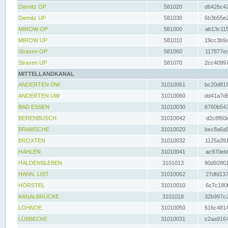
Diemitz OP
581020
d6426c42
Diemitz UP
581030
6b3b55e2
MIROW OP
581000
ab13c115
MIROW UP
581010
19cc3b9a
Strasen OP
581060
117877ec
Strasen UP
581070
2cc40997
MITTELLANDKANAL
ANDERTEN OW
31010061
bc20d819
ANDERTEN UW
31010060
dd41a7d6
BAD ESSEN
31010030
6760b547
BERENBUSCH
31010042
d2c8f60e
BRAMSCHE
31010020
bec8a6a5
BROXTEN
31010032
1125a391
HAHLEN
31010041
ac970eb0
HALDENSLEBEN
3101013
90d92801
HANN. LIST
31010062
27dfd137
HÖRSTEL
31010010
6c7c180f
KANALBRÜCKE
3101018
32b997c2
LOHNDE
31010050
516c4814
LÜBBECKE
31010031
c2aa9164