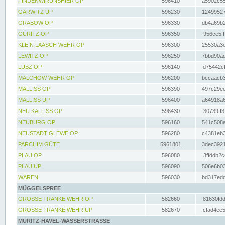
FINDENWIRUNSHIER OP
596410
a5902c55
GARWITZ UP
596230
12499527
GRABOW OP
596330
db4a69b2
GÜRITZ OP
596350
956ce5ff
KLEIN LAASCH WEHR OP
596300
25530a3e
LEWITZ OP
596250
7bbd90ad
LÜBZ OP
596140
d75442cf
MALCHOW WEHR OP
596200
bccaacb3
MALLISS OP
596390
497c29ee
MALLISS UP
596400
a64918a6
NEU KALLISS OP
596430
30739ff3
NEUBURG OP
596160
541c508a
NEUSTADT GLEWE OP
596280
c4381eb3
PARCHIM GÜTE
5961801
3dec3921
PLAU OP
596080
3ffddb2c
PLAU UP
596090
506e6b03
WAREN
596030
bd317edd
MÜGGELSPREE
GROSSE TRÄNKE WEHR OP
582660
81630fdd
GROSSE TRÄNKE WEHR UP
582670
cfad4ee5
MÜRITZ-HAVEL-WASSERSTRASSE