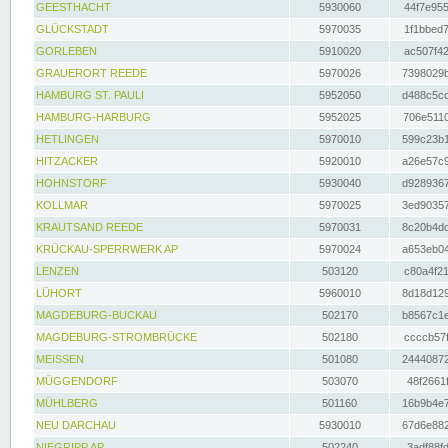
GEESTHACHT
5930060
44f7e955
GLÜCKSTADT
5970035
1f1bbed7
GORLEBEN
5910020
ac507f42
GRAUERORT REEDE
5970026
7398029b
HAMBURG ST. PAULI
5952050
d488c5cc
HAMBURG-HARBURG
5952025
706e5110
HETLINGEN
5970010
599c23b1
HITZACKER
5920010
a26e57c9
HOHNSTORF
5930040
d9289367
KOLLMAR
5970025
3ed90357
KRAUTSAND REEDE
5970031
8c20b4dc
KRÜCKAU-SPERRWERK AP
5970024
a653eb04
LENZEN
503120
c80a4f21
LÜHORT
5960010
8d18d129
MAGDEBURG-BUCKAU
502170
b8567c1e
MAGDEBURG-STROMBRÜCKE
502180
ccccb57f
MEISSEN
501080
24440872
MÜGGENDORF
503070
48f2661f
MÜHLBERG
501160
16b9b4e7
NEU DARCHAU
5930010
67d6e882
NIEGRIPP AP
502240
3adf88fd