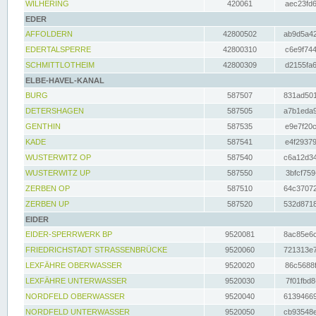
WILHERING
420061
aec23fd6
EDER
AFFOLDERN
42800502
ab9d5a42
EDERTALSPERRE
42800310
c6e9f744
SCHMITTLOTHEIM
42800309
d2155fa6
ELBE-HAVEL-KANAL
BURG
587507
831ad501
DETERSHAGEN
587505
a7b1eda9
GENTHIN
587535
e9e7f20c
KADE
587541
e4f29379
WUSTERWITZ OP
587540
c6a12d34
WUSTERWITZ UP
587550
3bfcf759
ZERBEN OP
587510
64c37072
ZERBEN UP
587520
532d8718
EIDER
EIDER-SPERRWERK BP
9520081
8ac85e6c
FRIEDRICHSTADT STRASSENBRÜCKE
9520060
721313e7
LEXFÄHRE OBERWASSER
9520020
86c5688f
LEXFÄHRE UNTERWASSER
9520030
7f01fbd8
NORDFELD OBERWASSER
9520040
61394669
NORDFELD UNTERWASSER
9520050
cb93548e