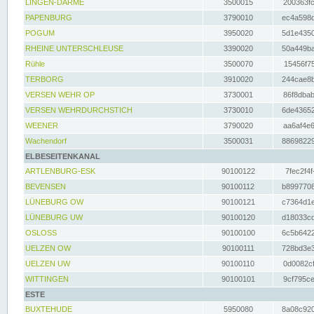
LINGEN-DARME
3500015
200363fc
PAPENBURG
3790010
ec4a598d
POGUM
3950020
5d1e4350
RHEINE UNTERSCHLEUSE
3390020
50a449ba
Rühle
3500070
15456f75
TERBORG
3910020
244cae8b
VERSEN WEHR OP
3730001
86f8dbab
VERSEN WEHRDURCHSTICH
3730010
6de43652
WEENER
3790020
aa6af4e6
Wachendorf
3500031
88698229
ELBESEITENKANAL
ARTLENBURG-ESK
90100122
7fec2f4f
BEVENSEN
90100112
b8997708
LÜNEBURG OW
90100121
c7364d1e
LÜNEBURG UW
90100120
d18033cd
OSLOSS
90100100
6c5b6422
UELZEN OW
90100111
728bd3e3
UELZEN UW
90100110
0d0082cf
WITTINGEN
90100101
9cf795ce
ESTE
BUXTEHUDE
5950080
8a08c920