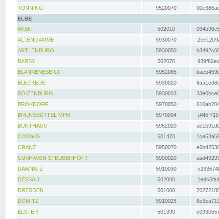
TÖNNING
9520070
00e386ac
ELBE
AKEN
502010
094b96e5
ALTENGAMME
5930070
2ee12b9a
ARTLENBURG
5930050
b3492c68
BARBY
502070
939f82ec
BLANKENESE UF
5952065
bacb459b
BLECKEDE
5930020
6aa1cd8e
BOIZENBURG
5930033
33e0bce0
BROKDORF
5970050
610ab204
BRUNSBÜTTEL MPM
5970094
d4f5f719
BUNTHAUS
5952020
ae1b91d0
COSWIG
501470
1ce53a59
CRANZ
5950070
e6b42536
CUXHAVEN STEUBENHÖFT
5990020
aad49293
DAMNATZ
5910030
c233674f
DESSAU
502000
1edc5fa4
DRESDEN
501060
70272185
DÖMITZ
5910025
6e3ea719
ELSTER
501390
c093b557