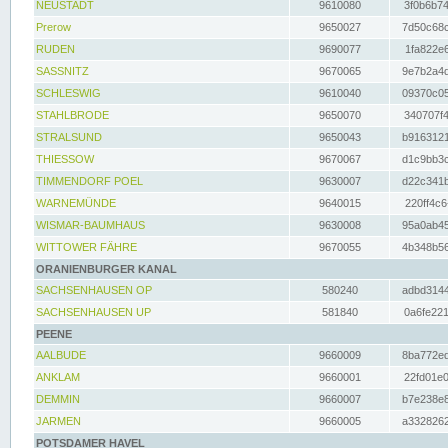
NEUSTADT
9610080
3f0b6b74
Prerow
9650027
7d50c68c
RUDEN
9690077
1fa822e6
SASSNITZ
9670065
9e7b2a4d
SCHLESWIG
9610040
09370c05
STAHLBRODE
9650070
340707f4
STRALSUND
9650043
b9163121
THIESSOW
9670067
d1c9bb3c
TIMMENDORF POEL
9630007
d22c341b
WARNEMÜNDE
9640015
220ff4c6
WISMAR-BAUMHAUS
9630008
95a0ab45
WITTOWER FÄHRE
9670055
4b348b56
ORANIENBURGER KANAL
SACHSENHAUSEN OP
580240
adbd3144
SACHSENHAUSEN UP
581840
0a6fe221
PEENE
AALBUDE
9660009
8ba772ed
ANKLAM
9660001
22fd01e0
DEMMIN
9660007
b7e238e8
JARMEN
9660005
a3328262
POTSDAMER HAVEL