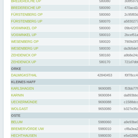
BREDEREICHE OP
580080
308f5979
BREDEREICHE UP
580090
470acd2a
FÜRSTENBERG OP
580060
2c95f83d
FÜRSTENBERG UP
580070
a5830277
VOßWINKEL OP
580000
09b422f7
VOßWINKEL UP
580010
2bcef51a
WESENBERG OP
580020
7909d3f7
WESENBERG UP
580030
da3b5de9
ZEHDENICK OP
580160
a9b8e24c
ZEHDENICK UP
580170
721d7dbf
ORKE
DALWIGKSTHAL
42840453
f0f78cc4
KLEINES HAFF
KARLSHAGEN
9690085
f53bb77f
KARNIN
9690084
da893bbd
UECKERMÜNDE
9690088
c1588dcc
WOLGAST
9650080
b327e35c
OSTE
BELUM
5980060
a9e93be0
BREMERVÖRDE UW
5980010
cf8a3ea2
HECHTHAUSEN
5980030
e5e02890