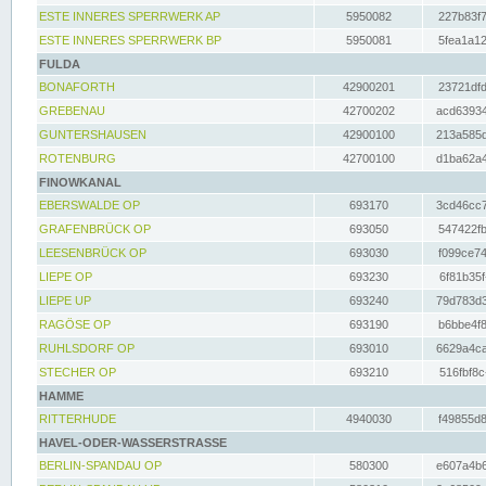
ESTE INNERES SPERRWERK AP
5950082
227b83f7
ESTE INNERES SPERRWERK BP
5950081
5fea1a12
FULDA
BONAFORTH
42900201
23721dfd
GREBENAU
42700202
acd63934
GUNTERSHAUSEN
42900100
213a585d
ROTENBURG
42700100
d1ba62a4
FINOWKANAL
EBERSWALDE OP
693170
3cd46cc7
GRAFENBRÜCK OP
693050
547422fb
LEESENBRÜCK OP
693030
f099ce74
LIEPE OP
693230
6f81b35f
LIEPE UP
693240
79d783d3
RAGÖSE OP
693190
b6bbe4f8
RUHLSDORF OP
693010
6629a4ca
STECHER OP
693210
516fbf8c
HAMME
RITTERHUDE
4940030
f49855d8
HAVEL-ODER-WASSERSTRASSE
BERLIN-SPANDAU OP
580300
e607a4b6