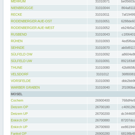
MEHRUM
31010071
be05603a
NIENBRÜGGE
31010044
864a8111
RECKE
31010011
7af19499
RODENBERGER AUE-OST
31010051
6288de60
RODENBERGER AUE-WEST
31010052
eb24b5a3
RUSBEND
31010043
c1f06401
RÜHEN
31010093
4ed5f6da
SEHNDE
31010070
ab0d9117
SÜLFELD OW
31010092
a8604e8f
SÜLFELD UW
31010091
892183d6
THUNE
31010080
42b865fb
VELSDORF
3101012
36f80081
VORSFELDE
31010090
dbb2bb9f
WARBER GRABEN
31010040
2f1080ba
MOSEL
Cochem
26900400
768df4e9
Detzem OP
26700180
c40912fd
Detzem UP
26700200
dc344605
Enkirch OP
26700880
87207dcd
Enkirch UP
26700900
ee861944
Fankel OP
26900280
68198b48