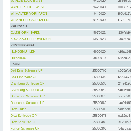
WANGEROOGE OST
9420020
26656fda
WANGEROOGE WEST
9420040
70039212
WHV ALTER VORHAFEN
9440020
f85bd17b
WHV NEUER VORHAFEN
9440030
f77317d9
KRÜCKAU
ELMSHORN HAFEN
5970022
136febf6
KRÜCKAU-SPERRWERK BP
5970023
53c277c3
KÜSTENKANAL
HUNDSMÜHLEN
4960020
cf6ac249
Hilkenbrook
3800010
58ccd6f0
LAHN
Bad Ems Schleuse UP
25800700
c005afb9
Bad Ems Wehr OP
25800690
f2295e77
Cramberg Schleuse OP
25800538
24fe419b
Cramberg Schleuse UP
25800540
3abb36d1
Dausenau Schleuse OP
25800678
9ceb358c
Dausenau Schleuse UP
25800680
eae91991
Diez Hafen
25800500
eadedeb6
Diez Schleuse OP
25800478
ea62ec5f
Diez Schleuse UP
25800480
31750a0f
Fürfurt Schleuse UP
25800300
34af0fca