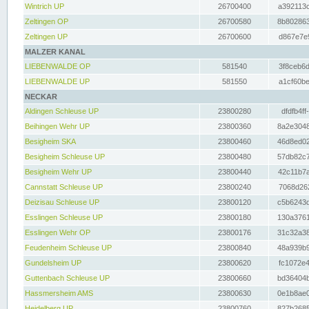
Wintrich UP
26700400
a392113c
Zeltingen OP
26700580
8b802863
Zeltingen UP
26700600
d867e7e9
MALZER KANAL
LIEBENWALDE OP
581540
3f8ceb6d
LIEBENWALDE UP
581550
a1cf60be
NECKAR
Aldingen Schleuse UP
23800280
dfdfb4ff
Beihingen Wehr UP
23800360
8a2e3048
Besigheim SKA
23800460
46d8ed02
Besigheim Schleuse UP
23800480
57db82c7
Besigheim Wehr UP
23800440
42c11b7a
Cannstatt Schleuse UP
23800240
7068d262
Deizisau Schleuse UP
23800120
c5b6243d
Esslingen Schleuse UP
23800180
130a3761
Esslingen Wehr OP
23800176
31c32a38
Feudenheim Schleuse UP
23800840
48a939b9
Gundelsheim UP
23800620
fc1072e4
Guttenbach Schleuse UP
23800660
bd36404b
Hassmersheim AMS
23800630
0e1b8ae0
Heidelberg UP
23800760
827b2685