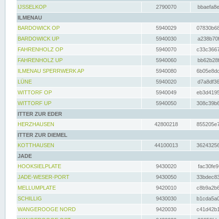
IJSSELKOP
2790070
bbaefa8e
ILMENAU
BARDOWICK OP
5940029
07830b68
BARDOWICK UP
5940030
a238b70f
FAHRENHOLZ OP
5940070
c33c3667
FAHRENHOLZ UP
5940060
bb62b28f
ILMENAU SPERRWERK AP
5940080
6b05e8dc
LÜNE
5940020
d7a8df36
WITTORF OP
5940049
eb3d4195
WITTORF UP
5940050
308c39b6
ITTER ZUR EDER
HERZHAUSEN
42800218
855205e7
ITTER ZUR DIEMEL
KOTTHAUSEN
44100013
36243256
JADE
HOOKSIELPLATE
9430020
fac30fe9
JADE-WESER-PORT
9430050
33bdec83
MELLUMPLATE
9420010
c8b9a2b6
SCHILLIG
9430030
b1cda5a0
WANGEROOGE NORD
9420030
c41d42b1