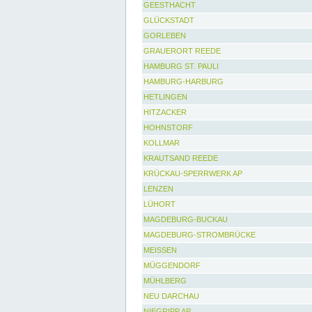
GEESTHACHT
GLÜCKSTADT
GORLEBEN
GRAUERORT REEDE
HAMBURG ST. PAULI
HAMBURG-HARBURG
HETLINGEN
HITZACKER
HOHNSTORF
KOLLMAR
KRAUTSAND REEDE
KRÜCKAU-SPERRWERK AP
LENZEN
LÜHORT
MAGDEBURG-BUCKAU
MAGDEBURG-STROMBRÜCKE
MEISSEN
MÜGGENDORF
MÜHLBERG
NEU DARCHAU
NIEGRIPP AP