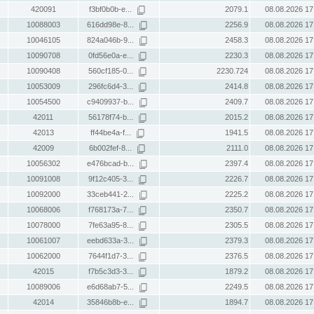
420091
f3bf0b0b-e...
2079.1
08.08.2026 17
10088003
616dd98e-8...
2256.9
08.08.2026 17
10046105
824a046b-9...
2458.3
08.08.2026 17
10090708
0fd56e0a-e...
2230.3
08.08.2026 17
10090408
560cf185-0...
2230.724
08.08.2026 17
10053009
296fc6d4-3...
2414.8
08.08.2026 17
10054500
c9409937-b...
2409.7
08.08.2026 17
42011
56178f74-b...
2015.2
08.08.2026 17
42013
ff44be4a-f...
1941.5
08.08.2026 17
42009
6b002fef-8...
2111.0
08.08.2026 17
10056302
e476bcad-b...
2397.4
08.08.2026 17
10091008
9f12c405-3...
2226.7
08.08.2026 17
10092000
33ceb441-2...
2225.2
08.08.2026 17
10068006
f768173a-7...
2350.7
08.08.2026 17
10078000
7fe63a95-8...
2305.5
08.08.2026 17
10061007
eebd633a-3...
2379.3
08.08.2026 17
10062000
7644f1d7-3...
2376.5
08.08.2026 17
42015
f7b5c3d3-3...
1879.2
08.08.2026 17
10089006
e6d68ab7-5...
2249.5
08.08.2026 17
42014
35846b8b-e...
1894.7
08.08.2026 17