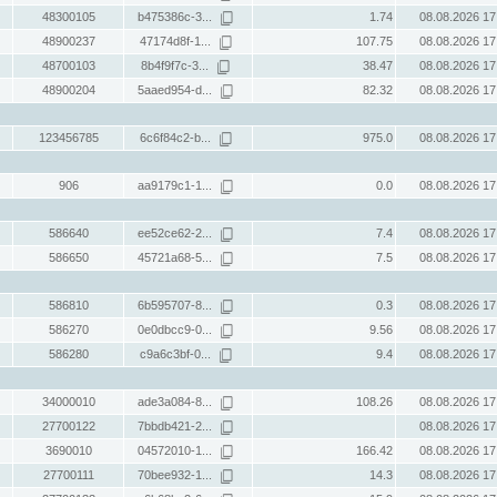
48300105
b475386c-3...
1.74
08.08.2026 17
48900237
47174d8f-1...
107.75
08.08.2026 17
48700103
8b4f9f7c-3...
38.47
08.08.2026 17
48900204
5aaed954-d...
82.32
08.08.2026 17
123456785
6c6f84c2-b...
975.0
08.08.2026 17
906
aa9179c1-1...
0.0
08.08.2026 17
586640
ee52ce62-2...
7.4
08.08.2026 17
586650
45721a68-5...
7.5
08.08.2026 17
586810
6b595707-8...
0.3
08.08.2026 17
586270
0e0dbcc9-0...
9.56
08.08.2026 17
586280
c9a6c3bf-0...
9.4
08.08.2026 17
34000010
ade3a084-8...
108.26
08.08.2026 17
27700122
7bbdb421-2...
08.08.2026 17
3690010
04572010-1...
166.42
08.08.2026 17
27700111
70bee932-1...
14.3
08.08.2026 17