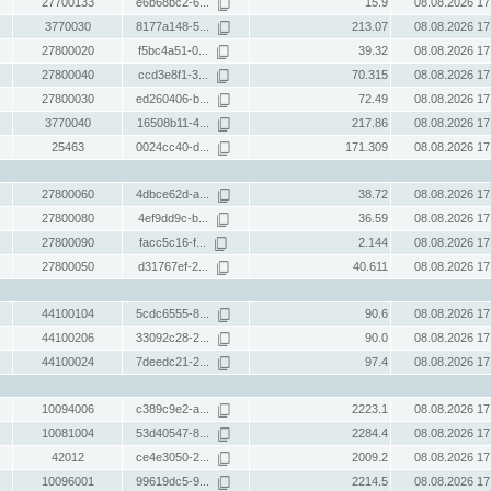
27700133
e6b68bc2-6...
15.9
08.08.2026 17
3770030
8177a148-5...
213.07
08.08.2026 17
27800020
f5bc4a51-0...
39.32
08.08.2026 17
27800040
ccd3e8f1-3...
70.315
08.08.2026 17
27800030
ed260406-b...
72.49
08.08.2026 17
3770040
16508b11-4...
217.86
08.08.2026 17
25463
0024cc40-d...
171.309
08.08.2026 17
27800060
4dbce62d-a...
38.72
08.08.2026 17
27800080
4ef9dd9c-b...
36.59
08.08.2026 17
27800090
facc5c16-f...
2.144
08.08.2026 17
27800050
d31767ef-2...
40.611
08.08.2026 17
44100104
5cdc6555-8...
90.6
08.08.2026 17
44100206
33092c28-2...
90.0
08.08.2026 17
44100024
7deedc21-2...
97.4
08.08.2026 17
10094006
c389c9e2-a...
2223.1
08.08.2026 17
10081004
53d40547-8...
2284.4
08.08.2026 17
42012
ce4e3050-2...
2009.2
08.08.2026 17
10096001
99619dc5-9...
2214.5
08.08.2026 17