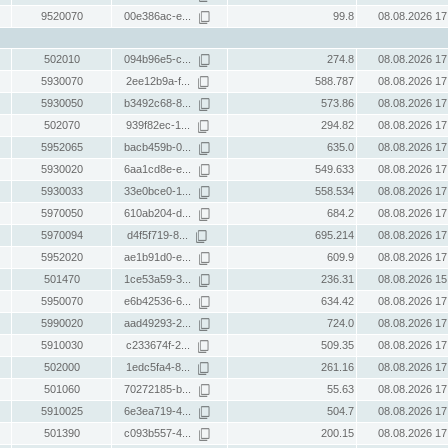
9520070
00e386ac-e...
99.8
08.08.2026 17
502010
094b96e5-c...
274.8
08.08.2026 17
5930070
2ee12b9a-f...
588.787
08.08.2026 17
5930050
b3492c68-8...
573.86
08.08.2026 17
502070
939f82ec-1...
294.82
08.08.2026 17
5952065
bacb459b-0...
635.0
08.08.2026 17
5930020
6aa1cd8e-e...
549.633
08.08.2026 17
5930033
33e0bce0-1...
558.534
08.08.2026 17
5970050
610ab204-d...
684.2
08.08.2026 17
5970094
d4f5f719-8...
695.214
08.08.2026 17
5952020
ae1b91d0-e...
609.9
08.08.2026 17
501470
1ce53a59-3...
236.31
08.08.2026 15
5950070
e6b42536-6...
634.42
08.08.2026 17
5990020
aad49293-2...
724.0
08.08.2026 17
5910030
c233674f-2...
509.35
08.08.2026 17
502000
1edc5fa4-8...
261.16
08.08.2026 17
501060
70272185-b...
55.63
08.08.2026 17
5910025
6e3ea719-4...
504.7
08.08.2026 17
501390
c093b557-4...
200.15
08.08.2026 17