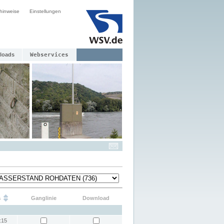
hinweise
Einstellungen
loads
Webservices
s
Ganglinie
Download
:15