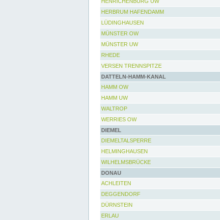
HENRICHENBURG UW
HERBRUM HAFENDAMM
LÜDINGHAUSEN
MÜNSTER OW
MÜNSTER UW
RHEDE
VERSEN TRENNSPITZE
DATTELN-HAMM-KANAL
HAMM OW
HAMM UW
WALTROP
WERRIES OW
DIEMEL
DIEMELTALSPERRE
HELMINGHAUSEN
WILHELMSBRÜCKE
DONAU
ACHLEITEN
DEGGENDORF
DÜRNSTEIN
ERLAU