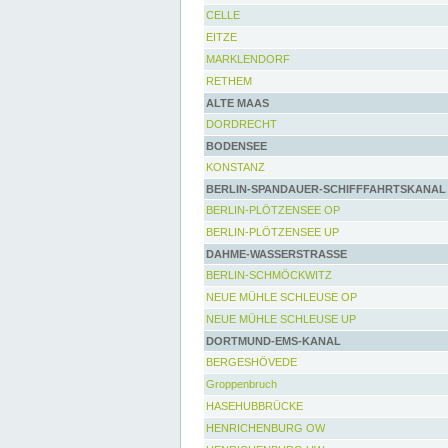
CELLE
EITZE
MARKLENDORF
RETHEM
ALTE MAAS
DORDRECHT
BODENSEE
KONSTANZ
BERLIN-SPANDAUER-SCHIFFFAHRTSKANAL
BERLIN-PLÖTZENSEE OP
BERLIN-PLÖTZENSEE UP
DAHME-WASSERSTRASSE
BERLIN-SCHMÖCKWITZ
NEUE MÜHLE SCHLEUSE OP
NEUE MÜHLE SCHLEUSE UP
DORTMUND-EMS-KANAL
BERGESHÖVEDE
Groppenbruch
HASEHUBBRÜCKE
HENRICHENBURG OW