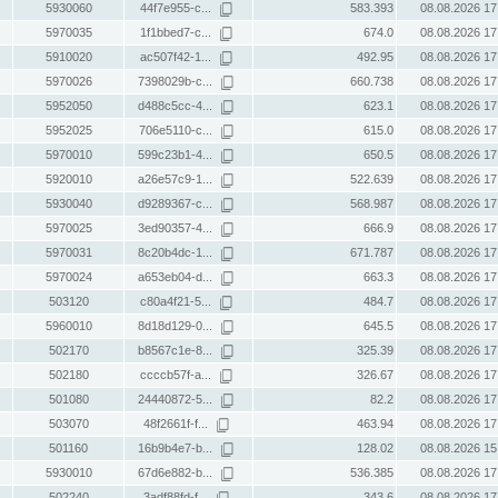
5930060
44f7e955-c...
583.393
08.08.2026 17
5970035
1f1bbed7-c...
674.0
08.08.2026 17
5910020
ac507f42-1...
492.95
08.08.2026 17
5970026
7398029b-c...
660.738
08.08.2026 17
5952050
d488c5cc-4...
623.1
08.08.2026 17
5952025
706e5110-c...
615.0
08.08.2026 17
5970010
599c23b1-4...
650.5
08.08.2026 17
5920010
a26e57c9-1...
522.639
08.08.2026 17
5930040
d9289367-c...
568.987
08.08.2026 17
5970025
3ed90357-4...
666.9
08.08.2026 17
5970031
8c20b4dc-1...
671.787
08.08.2026 17
5970024
a653eb04-d...
663.3
08.08.2026 17
503120
c80a4f21-5...
484.7
08.08.2026 17
5960010
8d18d129-0...
645.5
08.08.2026 17
502170
b8567c1e-8...
325.39
08.08.2026 17
502180
ccccb57f-a...
326.67
08.08.2026 17
501080
24440872-5...
82.2
08.08.2026 17
503070
48f2661f-f...
463.94
08.08.2026 17
501160
16b9b4e7-b...
128.02
08.08.2026 15
5930010
67d6e882-b...
536.385
08.08.2026 17
502240
3adf88fd-f...
343.6
08.08.2026 17