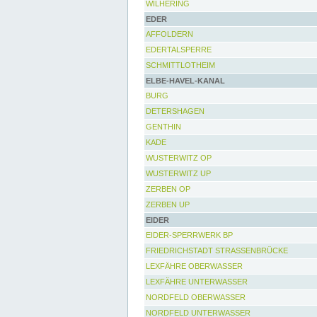
WILHERING
EDER
AFFOLDERN
EDERTALSPERRE
SCHMITTLOTHEIM
ELBE-HAVEL-KANAL
BURG
DETERSHAGEN
GENTHIN
KADE
WUSTERWITZ OP
WUSTERWITZ UP
ZERBEN OP
ZERBEN UP
EIDER
EIDER-SPERRWERK BP
FRIEDRICHSTADT STRASSENBRÜCKE
LEXFÄHRE OBERWASSER
LEXFÄHRE UNTERWASSER
NORDFELD OBERWASSER
NORDFELD UNTERWASSER