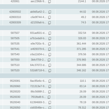
420061
aec23fd6-9...
2144.1
08.08.2026 17
42800502
ab9d5a42-2...
44.02
08.08.2026 17
42800310
c6e9f744-4...
49.2
08.08.2026 17
42800309
d2155fa6-b...
74.5
08.08.2026 17
587507
831ad501-d...
332.54
08.08.2026 17
587505
a7b1eda9-b...
326.83
08.08.2026 17
587535
e9e7f20c-9...
361.444
08.08.2026 17
587541
e4f29379-6...
371.285
08.08.2026 17
587540
c6a12d34-c...
376.56
08.08.2026 17
587550
3bfcf759-2...
376.965
08.08.2026 17
587510
64c37072-d...
344.686
08.08.2026 17
587520
532d8718-6...
346.162
08.08.2026 17
9520081
8ac85e6c-6...
110.1
08.08.2026 17
9520060
721313e7-9...
83.14
08.08.2026 17
9520020
86c5688f-2...
26.09
08.08.2026 17
9520030
7f01fbd8-6...
26.09
08.08.2026 17
9520040
61394669-3...
78.19
08.08.2026 17
9520050
cb93548e-c...
78.312
08.08.2026 17