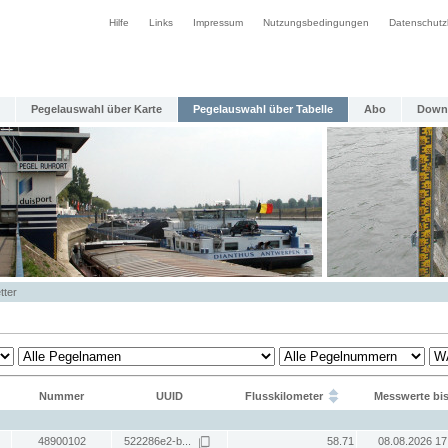
Hilfe
Links
Impressum
Nutzungsbedingungen
Datenschutz
Pegelauswahl über Karte
Pegelauswahl über Tabelle
Abo
Down
tter
Nummer
UUID
Flusskilometer
Messwerte bi
48900102
522286e2-b...
58.71
08.08.2026 17