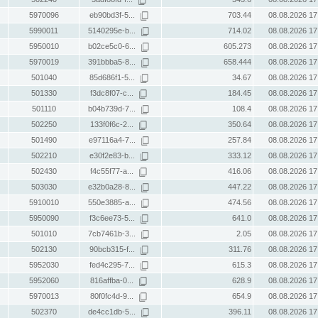
5970096
eb90bd3f-5...
703.44
08.08.2026 17
5990011
5140295e-b...
714.02
08.08.2026 17
5950010
b02ce5c0-6...
605.273
08.08.2026 17
5970019
391bbba5-8...
658.444
08.08.2026 17
501040
85d686f1-5...
34.67
08.08.2026 17
501330
f3dc8f07-c...
184.45
08.08.2026 17
501110
b04b739d-7...
108.4
08.08.2026 17
502250
133f0f6c-2...
350.64
08.08.2026 17
501490
e97116a4-7...
257.84
08.08.2026 17
502210
e30f2e83-b...
333.12
08.08.2026 17
502430
f4c55f77-a...
416.06
08.08.2026 17
503030
e32b0a28-8...
447.22
08.08.2026 17
5910010
550e3885-a...
474.56
08.08.2026 17
5950090
f3c6ee73-5...
641.0
08.08.2026 17
501010
7cb7461b-3...
2.05
08.08.2026 17
502130
90bcb315-f...
311.76
08.08.2026 17
5952030
fed4c295-7...
615.3
08.08.2026 17
5952060
816affba-0...
628.9
08.08.2026 17
5970013
80f0fc4d-9...
654.9
08.08.2026 17
502370
de4cc1db-5...
396.11
08.08.2026 17