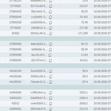
27700133
e6b68bc2-6...
15.9
10.08.2026 07
3770030
8177a148-5...
213.07
10.08.2026 07
27800020
f5bc4a51-0...
39.32
10.08.2026 07
27800040
ccd3e8f1-3...
70.315
10.08.2026 07
27800030
ed260406-b...
72.49
10.08.2026 07
3770040
16508b11-4...
217.86
10.08.2026 07
25463
0024cc40-d...
171.309
10.08.2026 07
27800060
4dbce62d-a...
38.72
10.08.2026 07
27800080
4ef9dd9c-b...
36.59
10.08.2026 07
27800090
facc5c16-f...
2.144
10.08.2026 07
27800050
d31767ef-2...
40.611
10.08.2026 07
44100104
5cdc6555-8...
90.6
10.08.2026 07
44100206
33092c28-2...
90.0
10.08.2026 07
44100024
7deedc21-2...
97.4
10.08.2026 07
10094006
c389c9e2-a...
2223.1
10.08.2026 07
10081004
53d40547-8...
2284.4
10.08.2026 07
42012
ce4e3050-2...
2009.2
10.08.2026 07
10096001
99619dc5-9...
2214.5
10.08.2026 07