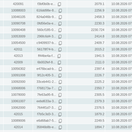
420091
f3bf0b0b-e...
2079.1
10.08.2026 07
10088003
616dd98e-8...
2256.9
10.08.2026 07
10046105
824a046b-9...
2458.3
10.08.2026 07
10090708
0fd56e0a-e...
2230.3
10.08.2026 07
10090408
560cf185-0...
2230.724
10.08.2026 07
10053009
296fc6d4-3...
2414.8
10.08.2026 07
10054500
c9409937-b...
2409.7
10.08.2026 07
42011
56178f74-b...
2015.2
10.08.2026 07
42013
ff44be4a-f...
1941.5
10.08.2026 07
42009
6b002fef-8...
2111.0
10.08.2026 07
10056302
e476bcad-b...
2397.4
10.08.2026 07
10091008
9f12c405-3...
2226.7
10.08.2026 07
10092000
33ceb441-2...
2225.2
10.08.2026 07
10068006
f768173a-7...
2350.7
10.08.2026 07
10078000
7fe63a95-8...
2305.5
10.08.2026 07
10061007
eebd633a-3...
2379.3
10.08.2026 07
10062000
7644f1d7-3...
2376.5
10.08.2026 07
42015
f7b5c3d3-3...
1879.2
10.08.2026 07
10089006
e6d68ab7-5...
2249.5
10.08.2026 07
42014
35846b8b-e...
1894.7
10.08.2026 07