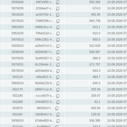
5930060
44f7e955-c...
583.393
10.08.2026 07
5970035
1f1bbed7-c...
674.0
10.08.2026 07
5910020
ac507f42-1...
492.95
10.08.2026 07
5970026
7398029b-c...
660.738
10.08.2026 07
5952050
d488c5cc-4...
623.1
10.08.2026 07
5952025
706e5110-c...
615.0
10.08.2026 07
5970010
599c23b1-4...
650.5
10.08.2026 07
5920010
a26e57c9-1...
522.639
10.08.2026 07
5930040
d9289367-c...
568.987
10.08.2026 07
5970025
3ed90357-4...
666.9
10.08.2026 07
5970031
8c20b4dc-1...
671.787
10.08.2026 07
5970024
a653eb04-d...
663.3
10.08.2026 07
503120
c80a4f21-5...
484.7
10.08.2026 07
5960010
8d18d129-0...
645.5
10.08.2026 07
502170
b8567c1e-8...
325.39
10.08.2026 07
502180
ccccb57f-a...
326.67
10.08.2026 07
501080
24440872-5...
82.2
10.08.2026 07
503070
48f2661f-f...
463.94
10.08.2026 07
501160
16b9b4e7-b...
128.02
10.08.2026 07
5930010
67d6e882-b...
536.385
10.08.2026 07
502240
3adf88fd-f...
343.6
10.08.2026 07