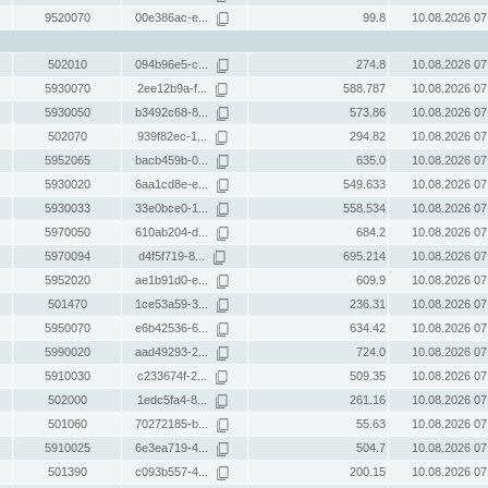
9520070
00e386ac-e...
99.8
10.08.2026 07
502010
094b96e5-c...
274.8
10.08.2026 07
5930070
2ee12b9a-f...
588.787
10.08.2026 07
5930050
b3492c68-8...
573.86
10.08.2026 07
502070
939f82ec-1...
294.82
10.08.2026 07
5952065
bacb459b-0...
635.0
10.08.2026 07
5930020
6aa1cd8e-e...
549.633
10.08.2026 07
5930033
33e0bce0-1...
558.534
10.08.2026 07
5970050
610ab204-d...
684.2
10.08.2026 07
5970094
d4f5f719-8...
695.214
10.08.2026 07
5952020
ae1b91d0-e...
609.9
10.08.2026 07
501470
1ce53a59-3...
236.31
10.08.2026 07
5950070
e6b42536-6...
634.42
10.08.2026 07
5990020
aad49293-2...
724.0
10.08.2026 07
5910030
c233674f-2...
509.35
10.08.2026 07
502000
1edc5fa4-8...
261.16
10.08.2026 07
501060
70272185-b...
55.63
10.08.2026 07
5910025
6e3ea719-4...
504.7
10.08.2026 07
501390
c093b557-4...
200.15
10.08.2026 07