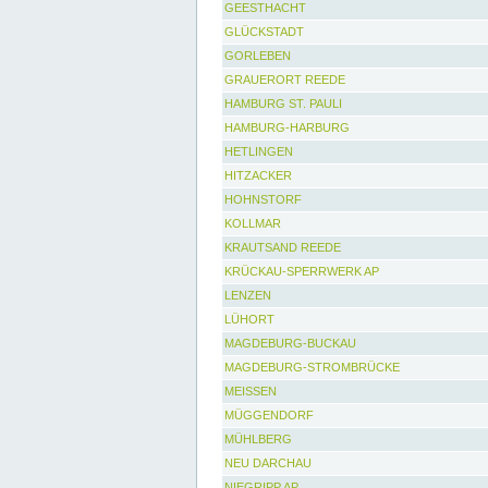
GEESTHACHT
GLÜCKSTADT
GORLEBEN
GRAUERORT REEDE
HAMBURG ST. PAULI
HAMBURG-HARBURG
HETLINGEN
HITZACKER
HOHNSTORF
KOLLMAR
KRAUTSAND REEDE
KRÜCKAU-SPERRWERK AP
LENZEN
LÜHORT
MAGDEBURG-BUCKAU
MAGDEBURG-STROMBRÜCKE
MEISSEN
MÜGGENDORF
MÜHLBERG
NEU DARCHAU
NIEGRIPP AP