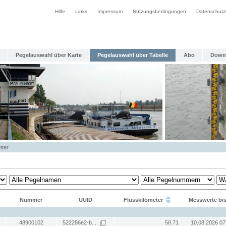
Hilfe
Links
Impressum
Nutzungsbedingungen
Datenschutz
Pegelauswahl über Karte
Pegelauswahl über Tabelle
Abo
Down
tter
Nummer
UUID
Flusskilometer
Messwerte bi
48900102
522286e2-b...
58.71
10.08.2026 07