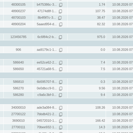
48300105
b475386c-3...
1.74
10.08.2026 07
48900237
47174d8f-1...
107.75
10.08.2026 07
48700103
8b4f9f7c-3...
38.47
10.08.2026 07
48900204
5aaed954-d...
82.32
10.08.2026 07
123456785
6c6f84c2-b...
975.0
10.08.2026 07
906
aa9179c1-1...
0.0
10.08.2026 07
586640
ee52ce62-2...
7.4
10.08.2026 07
586650
45721a68-5...
7.5
10.08.2026 07
586810
6b595707-8...
0.3
10.08.2026 07
586270
0e0dbcc9-0...
9.56
10.08.2026 07
586280
c9a6c3bf-0...
9.4
10.08.2026 07
34000010
ade3a084-8...
108.26
10.08.2026 07
27700122
7bbdb421-2...
10.08.2026 07
3690010
04572010-1...
166.42
10.08.2026 07
27700111
70bee932-1...
14.3
10.08.2026 07