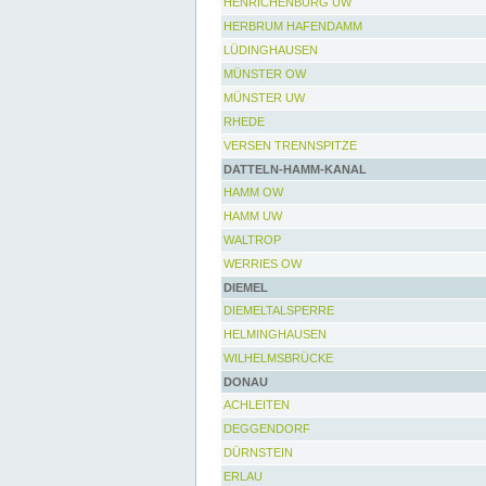
HENRICHENBURG UW
HERBRUM HAFENDAMM
LÜDINGHAUSEN
MÜNSTER OW
MÜNSTER UW
RHEDE
VERSEN TRENNSPITZE
DATTELN-HAMM-KANAL
HAMM OW
HAMM UW
WALTROP
WERRIES OW
DIEMEL
DIEMELTALSPERRE
HELMINGHAUSEN
WILHELMSBRÜCKE
DONAU
ACHLEITEN
DEGGENDORF
DÜRNSTEIN
ERLAU