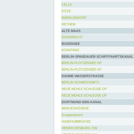
CELLE
EITZE
MARKLENDORF
RETHEM
ALTE MAAS
DORDRECHT
BODENSEE
KONSTANZ
BERLIN-SPANDAUER-SCHIFFFAHRTSKANAL
BERLIN-PLÖTZENSEE OP
BERLIN-PLÖTZENSEE UP
DAHME-WASSERSTRASSE
BERLIN-SCHMÖCKWITZ
NEUE MÜHLE SCHLEUSE OP
NEUE MÜHLE SCHLEUSE UP
DORTMUND-EMS-KANAL
BERGESHÖVEDE
Groppenbruch
HASEHUBBRÜCKE
HENRICHENBURG OW