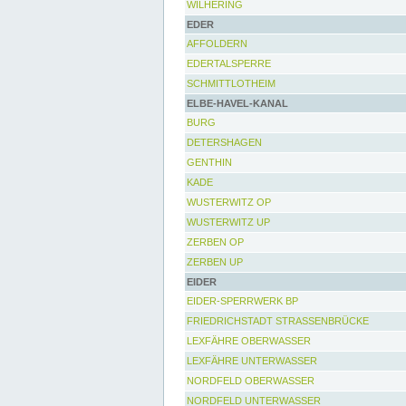
WILHERING
EDER
AFFOLDERN
EDERTALSPERRE
SCHMITTLOTHEIM
ELBE-HAVEL-KANAL
BURG
DETERSHAGEN
GENTHIN
KADE
WUSTERWITZ OP
WUSTERWITZ UP
ZERBEN OP
ZERBEN UP
EIDER
EIDER-SPERRWERK BP
FRIEDRICHSTADT STRASSENBRÜCKE
LEXFÄHRE OBERWASSER
LEXFÄHRE UNTERWASSER
NORDFELD OBERWASSER
NORDFELD UNTERWASSER