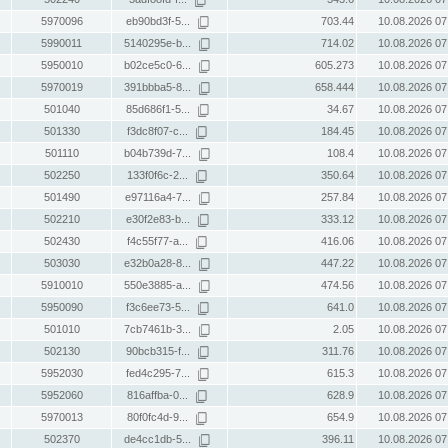
5970096
eb90bd3f-5...
703.44
10.08.2026 07
5990011
5140295e-b...
714.02
10.08.2026 07
5950010
b02ce5c0-6...
605.273
10.08.2026 07
5970019
391bbba5-8...
658.444
10.08.2026 07
501040
85d686f1-5...
34.67
10.08.2026 07
501330
f3dc8f07-c...
184.45
10.08.2026 07
501110
b04b739d-7...
108.4
10.08.2026 07
502250
133f0f6c-2...
350.64
10.08.2026 07
501490
e97116a4-7...
257.84
10.08.2026 07
502210
e30f2e83-b...
333.12
10.08.2026 07
502430
f4c55f77-a...
416.06
10.08.2026 07
503030
e32b0a28-8...
447.22
10.08.2026 07
5910010
550e3885-a...
474.56
10.08.2026 07
5950090
f3c6ee73-5...
641.0
10.08.2026 07
501010
7cb7461b-3...
2.05
10.08.2026 07
502130
90bcb315-f...
311.76
10.08.2026 07
5952030
fed4c295-7...
615.3
10.08.2026 07
5952060
816affba-0...
628.9
10.08.2026 07
5970013
80f0fc4d-9...
654.9
10.08.2026 07
502370
de4cc1db-5...
396.11
10.08.2026 07