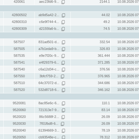
420061
aec23fd6-9...
2144.1
10.08.2026 07
42800502
ab9d5a42-2...
44.02
10.08.2026 07
42800310
c6e9f744-4...
49.2
10.08.2026 07
42800309
d2155fa6-b...
74.5
10.08.2026 07
587507
831ad501-d...
332.54
10.08.2026 07
587505
a7b1eda9-b...
326.83
10.08.2026 07
587535
e9e7f20c-9...
361.444
10.08.2026 07
587541
e4f29379-6...
371.285
10.08.2026 07
587540
c6a12d34-c...
376.56
10.08.2026 07
587550
3bfcf759-2...
376.965
10.08.2026 07
587510
64c37072-d...
344.686
10.08.2026 07
587520
532d8718-6...
346.162
10.08.2026 07
9520081
8ac85e6c-6...
110.1
10.08.2026 07
9520060
721313e7-9...
83.14
10.08.2026 07
9520020
86c5688f-2...
26.09
10.08.2026 07
9520030
7f01fbd8-6...
26.09
10.08.2026 07
9520040
61394669-3...
78.19
10.08.2026 07
9520050
cb93548e-c...
78.312
10.08.2026 07