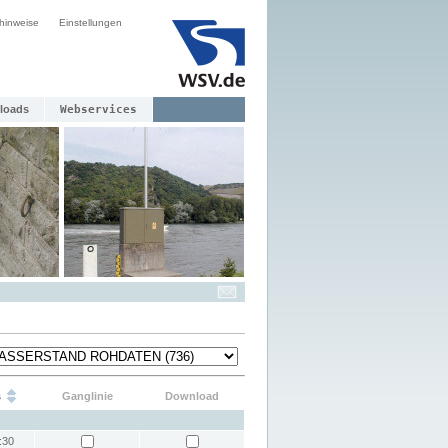
hinweise
Einstellungen
loads
Webservices
s
Ganglinie
Download
:30