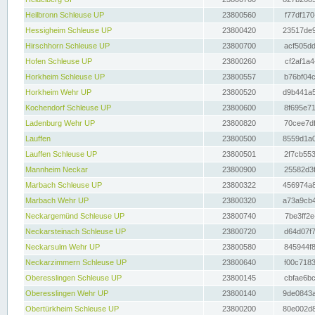
Heilbronn Schleuse UP
23800560
f77df170
Hessigheim Schleuse UP
23800420
23517de9
Hirschhorn Schleuse UP
23800700
acf505dd
Hofen Schleuse UP
23800260
cf2af1a4
Horkheim Schleuse UP
23800557
b76bf04c
Horkheim Wehr UP
23800520
d9b441a5
Kochendorf Schleuse UP
23800600
8f695e71
Ladenburg Wehr UP
23800820
70cee7df
Lauffen
23800500
8559d1a0
Lauffen Schleuse UP
23800501
2f7cb553
Mannheim Neckar
23800900
25582d3f
Marbach Schleuse UP
23800322
456974a8
Marbach Wehr UP
23800320
a73a9cb4
Neckargemünd Schleuse UP
23800740
7be3ff2e
Neckarsteinach Schleuse UP
23800720
d64d07f7
Neckarsulm Wehr UP
23800580
845944f8
Neckarzimmern Schleuse UP
23800640
f00c7183
Oberesslingen Schleuse UP
23800145
cbfae6bc
Oberesslingen Wehr UP
23800140
9de0843a
Obertürkheim Schleuse UP
23800200
80e002d8