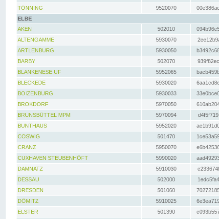
TÖNNING
9520070
00e386ac
ELBE
AKEN
502010
094b96e5
ALTENGAMME
5930070
2ee12b9a
ARTLENBURG
5930050
b3492c68
BARBY
502070
939f82ec
BLANKENESE UF
5952065
bacb459b
BLECKEDE
5930020
6aa1cd8e
BOIZENBURG
5930033
33e0bce0
BROKDORF
5970050
610ab204
BRUNSBÜTTEL MPM
5970094
d4f5f719
BUNTHAUS
5952020
ae1b91d0
COSWIG
501470
1ce53a59
CRANZ
5950070
e6b42536
CUXHAVEN STEUBENHÖFT
5990020
aad49293
DAMNATZ
5910030
c233674f
DESSAU
502000
1edc5fa4
DRESDEN
501060
70272185
DÖMITZ
5910025
6e3ea719
ELSTER
501390
c093b557