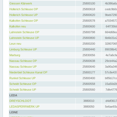
Giessen Klärwerk
25800100
4b386a6a
Hollerich Schleuse OP
25800618
cedc9b0c
Hollerich Schleuse UP
25800620
9beb7290
Kalkofen Schleuse OP
25800578
a7034573
Kalkofen neu
25800600
64f735fd
Lahnstein Schleuse OP
25800798
664d68ea
Lahnstein Schleuse UP
25800800
6b6b31e2
Leun neu
25800200
32807065
Limburg Schleuse UP
25800440
89038b42
Marburg
25830056
4e7a6cfa
Nassau Schleuse OP
25800638
29cb44a2
Nassau Schleuse UP
25800640
3a90a346
Niederbiel Schleuse Kanal OP
25800177
57c8e437
Runkel Schleuse UP
25800400
b85b17cc
Scheidt Schleuse OP
25800558
15a50d2b
Scheidt Schleuse UP
25800560
7dfe4776
LEDA
DREYSCHLOOT
3880010
d4df3617
LEDASPERRWERK UP
3880050
5e6ae93a
LEINE