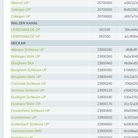
Wintrich UP
26700400
a392113c
Zeltingen OP
26700580
8b802863
Zeltingen UP
26700600
d867e7e9
MALZER KANAL
LIEBENWALDE OP
581540
3f8ceb6d
LIEBENWALDE UP
581550
a1cf60be
NECKAR
Aldingen Schleuse UP
23800280
dfdfb4ff
Beihingen Wehr UP
23800360
8a2e3048
Besigheim SKA
23800460
46d8ed02
Besigheim Schleuse UP
23800480
57db82c7
Besigheim Wehr UP
23800440
42c11b7a
Cannstatt Schleuse UP
23800240
7068d262
Deizisau Schleuse UP
23800120
c5b6243d
Esslingen Schleuse UP
23800180
130a3761
Esslingen Wehr OP
23800176
31c32a38
Feudenheim Schleuse UP
23800840
48a939b9
Gundelsheim UP
23800620
fc1072e4
Guttenbach Schleuse UP
23800660
bd36404b
Hassmersheim AMS
23800630
0e1b8ae0
Heidelberg UP
23800760
827b2685