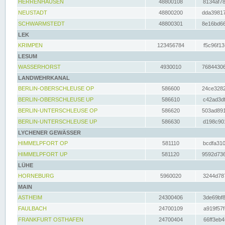
HERRENHAUSEN
48800108
8134af78
NEUSTADT
48800200
dda39817
SCHWARMSTEDT
48800301
8e16bd66
LEK
KRIMPEN
123456784
f5c96f13
LESUM
WASSERHORST
4930010
76844306
LANDWEHRKANAL
BERLIN-OBERSCHLEUSE OP
586600
24ce3282
BERLIN-OBERSCHLEUSE UP
586610
c42ad3df
BERLIN-UNTERSCHLEUSE OP
586620
503ad891
BERLIN-UNTERSCHLEUSE UP
586630
d198c901
LYCHENER GEWÄSSER
HIMMELPFORT OP
581110
bcdfa310
HIMMELPFORT UP
581120
9592d736
LÜHE
HORNEBURG
5960020
3244d787
MAIN
ASTHEIM
24300406
3de69bf8
FAULBACH
24700109
a919f57f
FRANKFURT OSTHAFEN
24700404
66ff3eb4