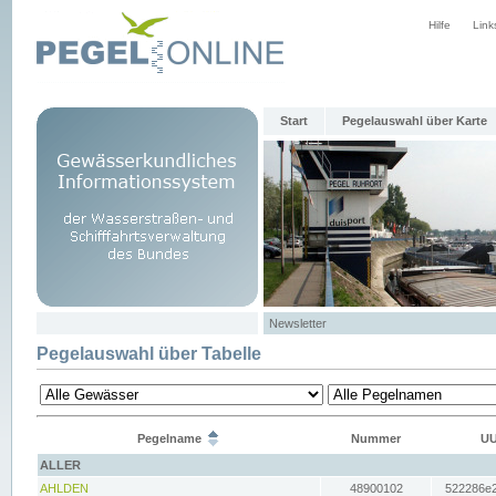
Hilfe
Link
Start
Pegelauswahl über Karte
Newsletter
Pegelauswahl über Tabelle
Pegelname
Nummer
UU
ALLER
AHLDEN
48900102
522286e2