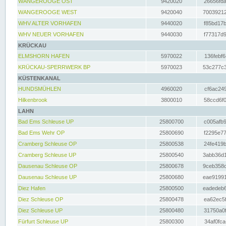
WANGEROOGE OST
9420020
26656fda
WANGEROOGE WEST
9420040
70039212
WHV ALTER VORHAFEN
9440020
f85bd17b
WHV NEUER VORHAFEN
9440030
f77317d9
KRÜCKAU
ELMSHORN HAFEN
5970022
136febf6
KRÜCKAU-SPERRWERK BP
5970023
53c277c3
KÜSTENKANAL
HUNDSMÜHLEN
4960020
cf6ac249
Hilkenbrook
3800010
58ccd6f0
LAHN
Bad Ems Schleuse UP
25800700
c005afb9
Bad Ems Wehr OP
25800690
f2295e77
Cramberg Schleuse OP
25800538
24fe419b
Cramberg Schleuse UP
25800540
3abb36d1
Dausenau Schleuse OP
25800678
9ceb358c
Dausenau Schleuse UP
25800680
eae91991
Diez Hafen
25800500
eadedeb6
Diez Schleuse OP
25800478
ea62ec5f
Diez Schleuse UP
25800480
31750a0f
Fürfurt Schleuse UP
25800300
34af0fca