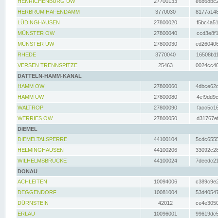
HENRICHENBURG UW
27700133
e6b68bc2
HERBRUM HAFENDAMM
3770030
8177a148
LÜDINGHAUSEN
27800020
f5bc4a51
MÜNSTER OW
27800040
ccd3e8f1
MÜNSTER UW
27800030
ed260406
RHEDE
3770040
16508b11
VERSEN TRENNSPITZE
25463
0024cc40
DATTELN-HAMM-KANAL
HAMM OW
27800060
4dbce62d
HAMM UW
27800080
4ef9dd9c
WALTROP
27800090
facc5c16
WERRIES OW
27800050
d31767ef
DIEMEL
DIEMELTALSPERRE
44100104
5cdc6555
HELMINGHAUSEN
44100206
33092c28
WILHELMSBRÜCKE
44100024
7deedc21
DONAU
ACHLEITEN
10094006
c389c9e2
DEGGENDORF
10081004
53d40547
DÜRNSTEIN
42012
ce4e3050
ERLAU
10096001
99619dc5