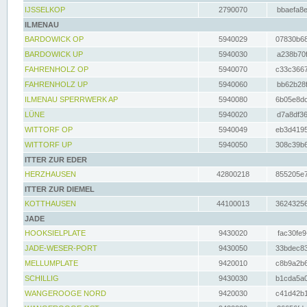
IJSSELKOP
2790070
bbaefa8e
ILMENAU
BARDOWICK OP
5940029
07830b68
BARDOWICK UP
5940030
a238b70f
FAHRENHOLZ OP
5940070
c33c3667
FAHRENHOLZ UP
5940060
bb62b28f
ILMENAU SPERRWERK AP
5940080
6b05e8dc
LÜNE
5940020
d7a8df36
WITTORF OP
5940049
eb3d4195
WITTORF UP
5940050
308c39b6
ITTER ZUR EDER
HERZHAUSEN
42800218
855205e7
ITTER ZUR DIEMEL
KOTTHAUSEN
44100013
36243256
JADE
HOOKSIELPLATE
9430020
fac30fe9
JADE-WESER-PORT
9430050
33bdec83
MELLUMPLATE
9420010
c8b9a2b6
SCHILLIG
9430030
b1cda5a0
WANGEROOGE NORD
9420030
c41d42b1