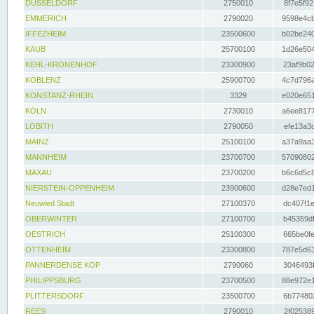
DÜSSELDORF
2750010
8f7e5f92
EMMERICH
2790020
9598e4cb
IFFEZHEIM
23500600
b02be240
KAUB
25700100
1d26e504
KEHL-KRONENHOF
23300900
23af9b02
KOBLENZ
25900700
4c7d796a
KONSTANZ-RHEIN
3329
e020e651
KÖLN
2730010
a6ee8177
LOBITH
2790050
efe13a3d
MAINZ
25100100
a37a9aa3
MANNHEIM
23700700
57090802
MAXAU
23700200
b6c6d5c8
NIERSTEIN-OPPENHEIM
23900600
d28e7ed1
Neuwied Stadt
27100370
dc407f1e
OBERWINTER
27100700
b45359df
OESTRICH
25100300
665be0fe
OTTENHEIM
23300800
787e5d63
PANNERDENSE KOP
2790060
3046493f
PHILIPPSBURG
23700500
88e972e1
PLITTERSDORF
23500700
6b774802
REES
2790010
2f025389