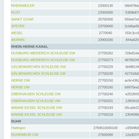
RHEINWEILER
23300130
06b978dd
RUST
23300580
5389b878
SANKT GOAR
25700300
550eb7e9
SPEYER
23700600
2cb8ae5b
WESEL
2770040
f33c3cc9
WORMS
23900200
844a620f
RHEIN-HERNE-KANAL
DUISBURG-MEIDERICH SCHLEUSE OW
27700262
f18e81da
DUISBURG-MEIDERICH SCHLEUSE UW
27700273
48780245
GELSENKIRCHEN SCHLEUSE OW
27700229
5b9f8134
GELSENKIRCHEN SCHLEUSE UW
27700230
427318d0
HERNE OW
27700150
ac6c4362
HERNE UW
27700160
b9975ea1
OBERHAUSEN SCHLEUSE OW
27700240
e251f943
OBERHAUSEN SCHLEUSE UW
27700251
12f63015
WANNE EICKEL SCHLEUSE OW
27700193
05ca0e33
WANNE EICKEL SCHLEUSE UW
27700218
23045f8b
RUHR
Hattingen
2769510000100
c0594fb5
RUHRWEHR OW
27600090
12a3037f