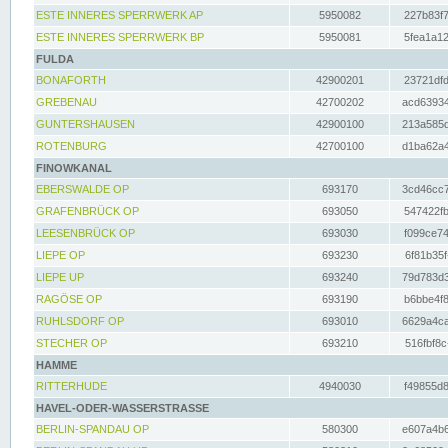
ESTE INNERES SPERRWERK AP
5950082
227b83f7
ESTE INNERES SPERRWERK BP
5950081
5fea1a12
FULDA
BONAFORTH
42900201
23721dfd
GREBENAU
42700202
acd63934
GUNTERSHAUSEN
42900100
213a585d
ROTENBURG
42700100
d1ba62a4
FINOWKANAL
EBERSWALDE OP
693170
3cd46cc7
GRAFENBRÜCK OP
693050
547422fb
LEESENBRÜCK OP
693030
f099ce74
LIEPE OP
693230
6f81b35f
LIEPE UP
693240
79d783d3
RAGÖSE OP
693190
b6bbe4f8
RUHLSDORF OP
693010
6629a4ca
STECHER OP
693210
516fbf8c
HAMME
RITTERHUDE
4940030
f49855d8
HAVEL-ODER-WASSERSTRASSE
BERLIN-SPANDAU OP
580300
e607a4b6