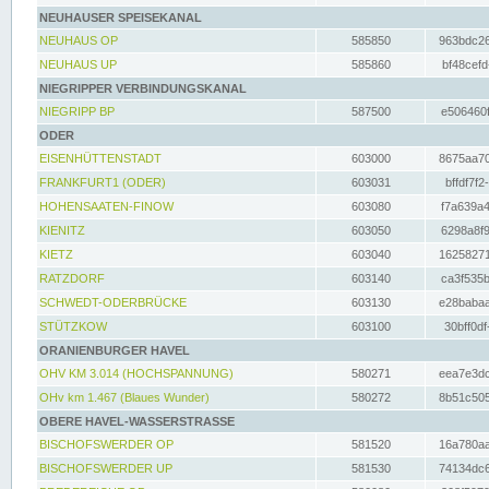
NEUHAUSER SPEISEKANAL
NEUHAUS OP
585850
963bdc26
NEUHAUS UP
585860
bf48cefd
NIEGRIPPER VERBINDUNGSKANAL
NIEGRIPP BP
587500
e506460f
ODER
EISENHÜTTENSTADT
603000
8675aa70
FRANKFURT1 (ODER)
603031
bffdf7f2
HOHENSAATEN-FINOW
603080
f7a639a4
KIENITZ
603050
6298a8f9
KIETZ
603040
16258271
RATZDORF
603140
ca3f535b
SCHWEDT-ODERBRÜCKE
603130
e28babaa
STÜTZKOW
603100
30bff0df
ORANIENBURGER HAVEL
OHV KM 3.014 (HOCHSPANNUNG)
580271
eea7e3dc
OHv km 1.467 (Blaues Wunder)
580272
8b51c505
OBERE HAVEL-WASSERSTRASSE
BISCHOFSWERDER OP
581520
16a780aa
BISCHOFSWERDER UP
581530
74134dc6