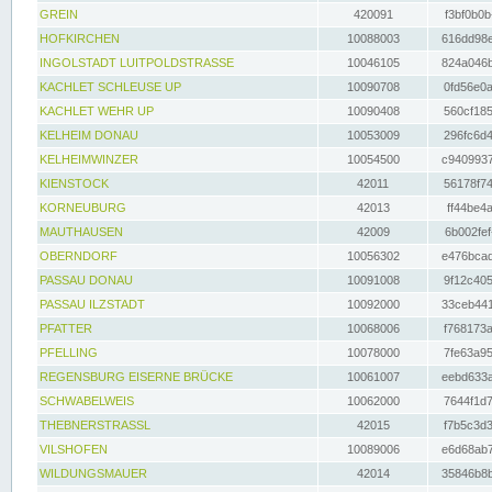
GREIN
420091
f3bf0b0b
HOFKIRCHEN
10088003
616dd98e
INGOLSTADT LUITPOLDSTRASSE
10046105
824a046b
KACHLET SCHLEUSE UP
10090708
0fd56e0a
KACHLET WEHR UP
10090408
560cf185
KELHEIM DONAU
10053009
296fc6d4
KELHEIMWINZER
10054500
c9409937
KIENSTOCK
42011
56178f74
KORNEUBURG
42013
ff44be4a
MAUTHAUSEN
42009
6b002fef
OBERNDORF
10056302
e476bcad
PASSAU DONAU
10091008
9f12c405
PASSAU ILZSTADT
10092000
33ceb441
PFATTER
10068006
f768173a
PFELLING
10078000
7fe63a95
REGENSBURG EISERNE BRÜCKE
10061007
eebd633a
SCHWABELWEIS
10062000
7644f1d7
THEBNERSTRASSL
42015
f7b5c3d3
VILSHOFEN
10089006
e6d68ab7
WILDUNGSMAUER
42014
35846b8b