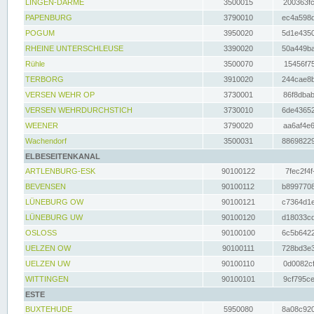
LINGEN-DARME
3500015
200363fc
PAPENBURG
3790010
ec4a598d
POGUM
3950020
5d1e4350
RHEINE UNTERSCHLEUSE
3390020
50a449ba
Rühle
3500070
15456f75
TERBORG
3910020
244cae8b
VERSEN WEHR OP
3730001
86f8dbab
VERSEN WEHRDURCHSTICH
3730010
6de43652
WEENER
3790020
aa6af4e6
Wachendorf
3500031
88698229
ELBESEITENKANAL
ARTLENBURG-ESK
90100122
7fec2f4f
BEVENSEN
90100112
b8997708
LÜNEBURG OW
90100121
c7364d1e
LÜNEBURG UW
90100120
d18033cd
OSLOSS
90100100
6c5b6422
UELZEN OW
90100111
728bd3e3
UELZEN UW
90100110
0d0082cf
WITTINGEN
90100101
9cf795ce
ESTE
BUXTEHUDE
5950080
8a08c920