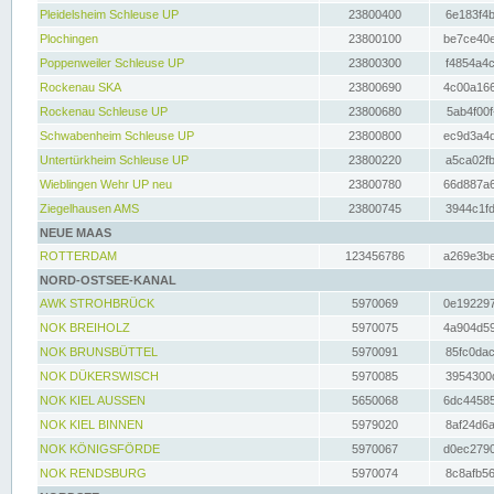
Pleidelsheim Schleuse UP
23800400
6e183f4b
Plochingen
23800100
be7ce40e
Poppenweiler Schleuse UP
23800300
f4854a4c
Rockenau SKA
23800690
4c00a166
Rockenau Schleuse UP
23800680
5ab4f00f
Schwabenheim Schleuse UP
23800800
ec9d3a4d
Untertürkheim Schleuse UP
23800220
a5ca02fb
Wieblingen Wehr UP neu
23800780
66d887a6
Ziegelhausen AMS
23800745
3944c1fd
NEUE MAAS
ROTTERDAM
123456786
a269e3be
NORD-OSTSEE-KANAL
AWK STROHBRÜCK
5970069
0e192297
NOK BREIHOLZ
5970075
4a904d59
NOK BRUNSBÜTTEL
5970091
85fc0dac
NOK DÜKERSWISCH
5970085
3954300d
NOK KIEL AUSSEN
5650068
6dc44585
NOK KIEL BINNEN
5979020
8af24d6a
NOK KÖNIGSFÖRDE
5970067
d0ec2790
NOK RENDSBURG
5970074
8c8afb56