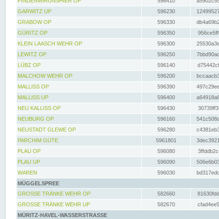
FINDENWIRUNSHIER OP
596410
a5902c55
GARWITZ UP
596230
12499527
GRABOW OP
596330
db4a69b2
GÜRITZ OP
596350
956ce5ff
KLEIN LAASCH WEHR OP
596300
25530a3e
LEWITZ OP
596250
7bbd90ad
LÜBZ OP
596140
d75442cf
MALCHOW WEHR OP
596200
bccaacb3
MALLISS OP
596390
497c29ee
MALLISS UP
596400
a64918a6
NEU KALLISS OP
596430
30739ff3
NEUBURG OP
596160
541c508a
NEUSTADT GLEWE OP
596280
c4381eb3
PARCHIM GÜTE
5961801
3dec3921
PLAU OP
596080
3ffddb2c
PLAU UP
596090
506e6b03
WAREN
596030
bd317edd
MÜGGELSPREE
GROSSE TRÄNKE WEHR OP
582660
81630fdd
GROSSE TRÄNKE WEHR UP
582670
cfad4ee5
MÜRITZ-HAVEL-WASSERSTRASSE