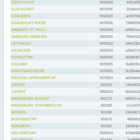
GEESTHACHT
5930060
44f7e955
GLÜCKSTADT
5970035
1f1bbed7
GORLEBEN
5910020
ac507f42
GRAUERORT REEDE
5970026
7398029b
HAMBURG ST. PAULI
5952050
d488c5cc
HAMBURG-HARBURG
5952025
706e5110
HETLINGEN
5970010
599c23b1
HITZACKER
5920010
a26e57c9
HOHNSTORF
5930040
d9289367
KOLLMAR
5970025
3ed90357
KRAUTSAND REEDE
5970031
8c20b4dc
KRÜCKAU-SPERRWERK AP
5970024
a653eb04
LENZEN
503120
c80a4f21
LÜHORT
5960010
8d18d129
MAGDEBURG-BUCKAU
502170
b8567c1e
MAGDEBURG-STROMBRÜCKE
502180
ccccb57f
MEISSEN
501080
24440872
MÜGGENDORF
503070
48f2661f
MÜHLBERG
501160
16b9b4e7
NEU DARCHAU
5930010
67d6e882
NIEGRIPP AP
502240
3adf88fd