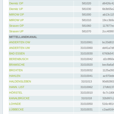
Diemitz OP
581020
d6426c42
Diemitz UP
581030
6b3b55e2
MIROW OP
581000
ab13c115
MIROW UP
581010
19cc3b9a
Strasen OP
581060
117877ec
Strasen UP
581070
2cc40997
MITTELLANDKANAL
ANDERTEN OW
31010061
bc20d819
ANDERTEN UW
31010060
dd41a7d6
BAD ESSEN
31010030
6760b547
BERENBUSCH
31010042
d2c8f60e
BRAMSCHE
31010020
bec8a6a5
BROXTEN
31010032
1125a391
HAHLEN
31010041
ac970eb0
HALDENSLEBEN
3101013
90d92801
HANN. LIST
31010062
27dfd137
HÖRSTEL
31010010
6c7c180f
KANALBRÜCKE
3101018
32b997c2
LOHNDE
31010050
516c4814
LÜBBECKE
31010031
c2aa9164