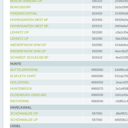
BERLIN-SPANDAU UP
580310
2c68509c
BORGSDORF
581591
1b2e2996
FRIEDRICHSTHAL
603420
314945d6
HOHENSAATEN WEST AP
603400
99309d3e
HOHENSAATEN WEST BP
603310
3404a6e5
LEHNITZ OP
581580
c8a1cf0a
LEHNITZ UP
581590
5bb1f56d
NIEDERFINOW SHW OP
692080
414dd4ee
NIEDERFINOW SHW UP
692090
4eec6b25
SCHWEDT SCHLEUSE BP
603410
4ee515f9
HUNTE
BUTTELERHÖRNE
4960060
b3d88ca6
ELSFLETH OHRT
4960080
531da758
HOLLERSIEL
4960050
2eacef2f
HUNTEBRÜCK
4960070
2e1d458b
OLDENBURG-DRIELAKE
4960030
1b51e55e
REITHÖRNE
4960040
c9df61c4
HAVELKANAL
SCHÖNWALDE OP
587050
d8ef9f21
SCHÖNWALDE UP
587060
b6650b13
IJSSEL