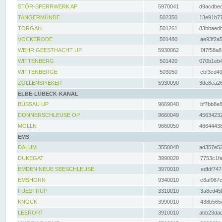
STÖR-SPERRWERK AP
5970041
d9acdbec
TANGERMÜNDE
502350
13e91b77
TORGAU
501261
83bbaedb
VOCKERODE
501480
ae93f2a5
WEHR GEESTHACHT UP
5930062
0f7f58a8
WITTENBERG
501420
070b1eb4
WITTENBERGE
503050
cbf3cd49
ZOLLENSPIEKER
5930090
3de8ea26
ELBE-LÜBECK-KANAL
BÜSSAU UP
9669040
bf7bb8e8
DONNERSCHLEUSE OP
9660049
45634232
MÖLLN
9660050
46644438
EMS
DALUM
3550040
ad357e52
DUKEGAT
3990020
7753c1fa
EMDEN NEUE SEESCHLEUSE
3970010
edfdf747
EMSHÖRN
9340010
c8af067c
FUESTRUP
3310010
3a8ed45f
KNOCK
3990010
438b565e
LEERORT
3910010
abb23dad