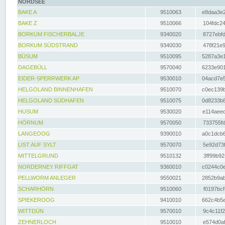
NORDSEE
BAKE A
9510063
e8daa3e2
BAKE Z
9510066
104fdc24
BORKUM FISCHERBALJE
9340020
8727ebfd
BORKUM SÜDSTRAND
9340030
478f21e9
BÜSUM
9510095
5287a3e1
DAGEBÜLL
9570040
6233e901
EIDER-SPERRWERK AP
9530010
04acd7e5
HELGOLAND BINNENHAFEN
9510070
c0ec139b
HELGOLAND SÜDHAFEN
9510075
0d8233b8
HUSUM
9530020
e114aeec
HÖRNUM
9570050
733755fd
LANGEOOG
9390010
a0c1dcb6
LIST AUF SYLT
9570070
5e92d73f
MITTELGRUND
9510132
3ff99b92
NORDERNEY RIFFGAT
9360010
c0244c0e
PELLWORM ANLEGER
9550021
2852b9ab
SCHARHÖRN
9510060
f0197bcf
SPIEKEROOG
9410010
662c4b5e
WITTDÜN
9570010
9c4c11f2
ZEHNERLOCH
9510010
e574d0af