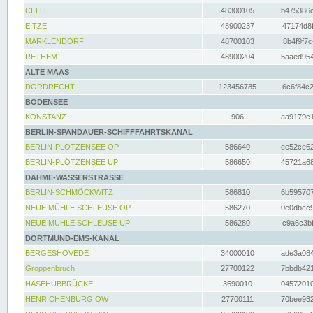
CELLE
48300105
b475386c
EITZE
48900237
47174d8f
MARKLENDORF
48700103
8b4f9f7c
RETHEM
48900204
5aaed954
ALTE MAAS
DORDRECHT
123456785
6c6f84c2
BODENSEE
KONSTANZ
906
aa9179c1
BERLIN-SPANDAUER-SCHIFFFAHRTSKANAL
BERLIN-PLÖTZENSEE OP
586640
ee52ce62
BERLIN-PLÖTZENSEE UP
586650
45721a68
DAHME-WASSERSTRASSE
BERLIN-SCHMÖCKWITZ
586810
6b595707
NEUE MÜHLE SCHLEUSE OP
586270
0e0dbcc9
NEUE MÜHLE SCHLEUSE UP
586280
c9a6c3bf
DORTMUND-EMS-KANAL
BERGESHÖVEDE
34000010
ade3a084
Groppenbruch
27700122
7bbdb421
HASEHUBBRÜCKE
3690010
04572010
HENRICHENBURG OW
27700111
70bee932