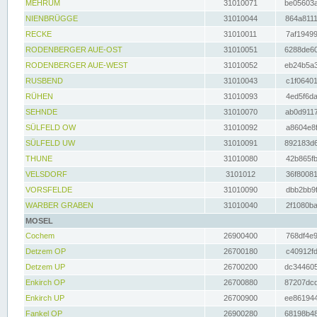
MEHRUM
31010071
be05603a
NIENBRÜGGE
31010044
864a8111
RECKE
31010011
7af19499
RODENBERGER AUE-OST
31010051
6288de60
RODENBERGER AUE-WEST
31010052
eb24b5a3
RUSBEND
31010043
c1f06401
RÜHEN
31010093
4ed5f6da
SEHNDE
31010070
ab0d9117
SÜLFELD OW
31010092
a8604e8f
SÜLFELD UW
31010091
892183d6
THUNE
31010080
42b865fb
VELSDORF
3101012
36f80081
VORSFELDE
31010090
dbb2bb9f
WARBER GRABEN
31010040
2f1080ba
MOSEL
Cochem
26900400
768df4e9
Detzem OP
26700180
c40912fd
Detzem UP
26700200
dc344605
Enkirch OP
26700880
87207dcd
Enkirch UP
26700900
ee861944
Fankel OP
26900280
68198b48