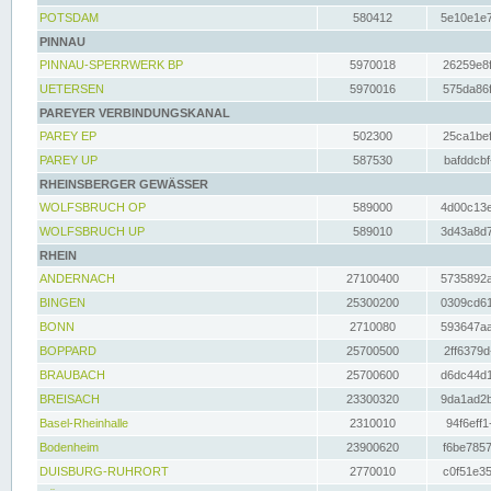
POTSDAM
580412
5e10e1e7
PINNAU
PINNAU-SPERRWERK BP
5970018
26259e8f
UETERSEN
5970016
575da86f
PAREYER VERBINDUNGSKANAL
PAREY EP
502300
25ca1bef
PAREY UP
587530
bafddcbf
RHEINSBERGER GEWÄSSER
WOLFSBRUCH OP
589000
4d00c13e
WOLFSBRUCH UP
589010
3d43a8d7
RHEIN
ANDERNACH
27100400
5735892a
BINGEN
25300200
0309cd61
BONN
2710080
593647aa
BOPPARD
25700500
2ff6379d
BRAUBACH
25700600
d6dc44d1
BREISACH
23300320
9da1ad2b
Basel-Rheinhalle
2310010
94f6eff1
Bodenheim
23900620
f6be7857
DUISBURG-RUHRORT
2770010
c0f51e35