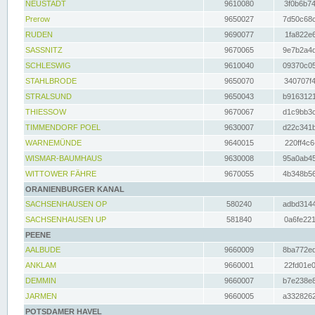
NEUSTADT
9610080
3f0b6b74
Prerow
9650027
7d50c68c
RUDEN
9690077
1fa822e6
SASSNITZ
9670065
9e7b2a4d
SCHLESWIG
9610040
09370c05
STAHLBRODE
9650070
340707f4
STRALSUND
9650043
b9163121
THIESSOW
9670067
d1c9bb3c
TIMMENDORF POEL
9630007
d22c341b
WARNEMÜNDE
9640015
220ff4c6
WISMAR-BAUMHAUS
9630008
95a0ab45
WITTOWER FÄHRE
9670055
4b348b56
ORANIENBURGER KANAL
SACHSENHAUSEN OP
580240
adbd3144
SACHSENHAUSEN UP
581840
0a6fe221
PEENE
AALBUDE
9660009
8ba772ed
ANKLAM
9660001
22fd01e0
DEMMIN
9660007
b7e238e8
JARMEN
9660005
a3328262
POTSDAMER HAVEL