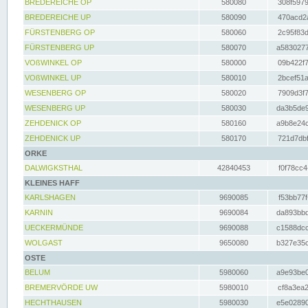
BREDEREICHE OP
580080
308f5979
BREDEREICHE UP
580090
470acd2a
FÜRSTENBERG OP
580060
2c95f83d
FÜRSTENBERG UP
580070
a5830277
VOßWINKEL OP
580000
09b422f7
VOßWINKEL UP
580010
2bcef51a
WESENBERG OP
580020
7909d3f7
WESENBERG UP
580030
da3b5de9
ZEHDENICK OP
580160
a9b8e24c
ZEHDENICK UP
580170
721d7dbf
ORKE
DALWIGKSTHAL
42840453
f0f78cc4
KLEINES HAFF
KARLSHAGEN
9690085
f53bb77f
KARNIN
9690084
da893bbd
UECKERMÜNDE
9690088
c1588dcc
WOLGAST
9650080
b327e35c
OSTE
BELUM
5980060
a9e93be0
BREMERVÖRDE UW
5980010
cf8a3ea2
HECHTHAUSEN
5980030
e5e02890