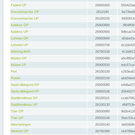
Fankel UP
26900300
583420a8
Grevenmacher OP
2610180
6e72bebf
Grevenmacher UP
26100200
69308142
Koblenz OP
26900880
3f64ff08
Koblenz UP
26900900
9dbcac54
Lehmen OP
26900680
d0abe01a
Lehmen UP
26900700
dc1bb420
Mehring AMS
26700100
4c1b6f17
Müden OP
26900480
a5c880a3
Müden UP
26900500
edc67ca3
Perl
26100100
c263ea53
Ruwer
26500150
abd34ee6
Sankt Aldegund OP
26900080
e4d6a271
Sankt Aldegund UP
26900100
20640279
Stadtbredimus OP
26100110
cceb7060
Stadtbredimus UP
26100130
dfdf753b
Trier OP
26500080
9d2b4126
Trier UP
26500100
3bec53ca
Wincheringen
26100140
bb5560fc
Wintrich OP
26700380
cb4789e4