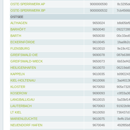
OSTE-SPERRWERK AP
9000000590
8c3295dc
OSTE-SPERRWERK BP
9000000532
7cb4566b
OSTSEE
ALTHAGEN
9650024
b8d05bf9
BARHÖFT
9650040
09227288
BARTH
9650030
00c33ed9
ECKERNFÖRDE
9610045
1faa9b2c
FLENSBURG
9610010
9e19c411
GREIFSWALD OIE
9690078
087b6386
GREIFSWALD-WIECK
9650073
6b53ef42
HEILIGENHAFEN
9610070
06219dd9
KAPPELN
9610035
b09f2243
KIEL-HOLTENAU
9610066
3ad4013f
KLOSTER
9670050
905e7328
KOSEROW
9690093
c0f33a36
LANGBALLIGAU
9610015
5a33bf14
LAUTERBACH
9670063
91922b9b
LT KIEL
9610050
736437d7
MARIENLEUCHTE
9610075
8effc15d
NEUENDORF HAFEN
9670046
492f85b8