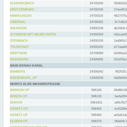
KLEINHEUBACH
24700200
355b02d2
KROTZENBURG
24700335
27eed51b
MAINFLINGEN
24700325
4627475d
OBERNAU
24700302
3c7cfb10
RAUNHEIM
24900108
db1684c1
SCHWEINFURT NEUER HAFEN
24300304
42ecae60
STEINBACH
24500100
1ed983c3
TRUNSTADT
24300202
a77aad00
WERTHEIM
24709089
0e065a22
WÜRZBURG
24300600
915d76e1
MAIN-DONAU-KANAL
BAMBERG
24300042
ff02f181
RIEDENBURG_UP
13409200
4a69e82e
MÜRITZ-ELDE-WASSERSTRASSE
BARKOW OP
596100
06d86c6b
BOBZIN OP
596120
faefa284
BUROW
5961601
a68cf527
DÖMITZ OP
596450
ec8188ee
DÖMITZ UP
596460
ad3a51da
ELDENA OP
596370
0fab94c7