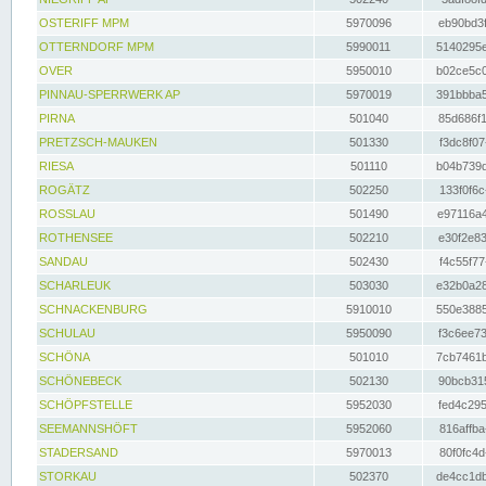
OSTERIFF MPM
5970096
eb90bd3f
OTTERNDORF MPM
5990011
5140295e
OVER
5950010
b02ce5c0
PINNAU-SPERRWERK AP
5970019
391bbba5
PIRNA
501040
85d686f1
PRETZSCH-MAUKEN
501330
f3dc8f07
RIESA
501110
b04b739d
ROGÄTZ
502250
133f0f6c
ROSSLAU
501490
e97116a4
ROTHENSEE
502210
e30f2e83
SANDAU
502430
f4c55f77
SCHARLEUK
503030
e32b0a28
SCHNACKENBURG
5910010
550e3885
SCHULAU
5950090
f3c6ee73
SCHÖNA
501010
7cb7461b
SCHÖNEBECK
502130
90bcb315
SCHÖPFSTELLE
5952030
fed4c295
SEEMANNSHÖFT
5952060
816affba
STADERSAND
5970013
80f0fc4d
STORKAU
502370
de4cc1db