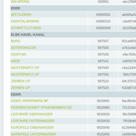
WILHERING
420061
aec23fd6
EDER
AFFOLDERN
42800502
ab9d5a42
EDERTALSPERRE
42800310
c6e9f744
SCHMITTLOTHEIM
42800309
d2155fa6
ELBE-HAVEL-KANAL
BURG
587507
831ad501
DETERSHAGEN
587505
a7b1eda9
GENTHIN
587535
e9e7f20c
KADE
587541
e4f29379
WUSTERWITZ OP
587540
c6a12d34
WUSTERWITZ UP
587550
3bfcf759
ZERBEN OP
587510
64c37072
ZERBEN UP
587520
532d8718
EIDER
EIDER-SPERRWERK BP
9520081
8ac85e6c
FRIEDRICHSTADT STRASSENBRÜCKE
9520060
721313e7
LEXFÄHRE OBERWASSER
9520020
86c5688f
LEXFÄHRE UNTERWASSER
9520030
7f01fbd8
NORDFELD OBERWASSER
9520040
61394669
NORDFELD UNTERWASSER
9520050
cb93548e