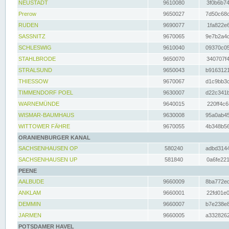
NEUSTADT
9610080
3f0b6b74
Prerow
9650027
7d50c68c
RUDEN
9690077
1fa822e6
SASSNITZ
9670065
9e7b2a4d
SCHLESWIG
9610040
09370c05
STAHLBRODE
9650070
340707f4
STRALSUND
9650043
b9163121
THIESSOW
9670067
d1c9bb3c
TIMMENDORF POEL
9630007
d22c341b
WARNEMÜNDE
9640015
220ff4c6
WISMAR-BAUMHAUS
9630008
95a0ab45
WITTOWER FÄHRE
9670055
4b348b56
ORANIENBURGER KANAL
SACHSENHAUSEN OP
580240
adbd3144
SACHSENHAUSEN UP
581840
0a6fe221
PEENE
AALBUDE
9660009
8ba772ed
ANKLAM
9660001
22fd01e0
DEMMIN
9660007
b7e238e8
JARMEN
9660005
a3328262
POTSDAMER HAVEL