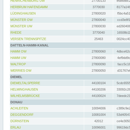
HENRICHENBURG UW
27700133
e6b68bc2
HERBRUM HAFENDAMM
3770030
8177a148
LÜDINGHAUSEN
27800020
f5bc4a51
MÜNSTER OW
27800040
ccd3e8f1
MÜNSTER UW
27800030
ed260406
RHEDE
3770040
16508b11
VERSEN TRENNSPITZE
25463
0024cc40
DATTELN-HAMM-KANAL
HAMM OW
27800060
4dbce62d
HAMM UW
27800080
4ef9dd9c
WALTROP
27800090
facc5c16
WERRIES OW
27800050
d31767ef
DIEMEL
DIEMELTALSPERRE
44100104
5cdc6555
HELMINGHAUSEN
44100206
33092c28
WILHELMSBRÜCKE
44100024
7deedc21
DONAU
ACHLEITEN
10094006
c389c9e2
DEGGENDORF
10081004
53d40547
DÜRNSTEIN
42012
ce4e3050
ERLAU
10096001
99619dc5