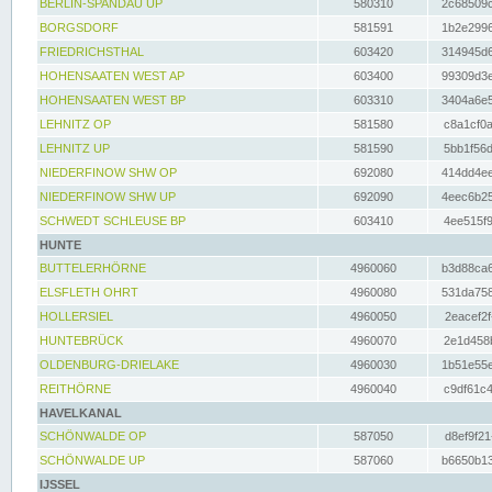
BERLIN-SPANDAU UP
580310
2c68509c
BORGSDORF
581591
1b2e2996
FRIEDRICHSTHAL
603420
314945d6
HOHENSAATEN WEST AP
603400
99309d3e
HOHENSAATEN WEST BP
603310
3404a6e5
LEHNITZ OP
581580
c8a1cf0a
LEHNITZ UP
581590
5bb1f56d
NIEDERFINOW SHW OP
692080
414dd4ee
NIEDERFINOW SHW UP
692090
4eec6b25
SCHWEDT SCHLEUSE BP
603410
4ee515f9
HUNTE
BUTTELERHÖRNE
4960060
b3d88ca6
ELSFLETH OHRT
4960080
531da758
HOLLERSIEL
4960050
2eacef2f
HUNTEBRÜCK
4960070
2e1d458b
OLDENBURG-DRIELAKE
4960030
1b51e55e
REITHÖRNE
4960040
c9df61c4
HAVELKANAL
SCHÖNWALDE OP
587050
d8ef9f21
SCHÖNWALDE UP
587060
b6650b13
IJSSEL