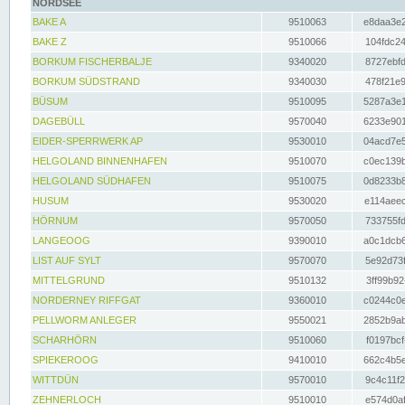
NORDSEE
BAKE A
9510063
e8daa3e2
BAKE Z
9510066
104fdc24
BORKUM FISCHERBALJE
9340020
8727ebfd
BORKUM SÜDSTRAND
9340030
478f21e9
BÜSUM
9510095
5287a3e1
DAGEBÜLL
9570040
6233e901
EIDER-SPERRWERK AP
9530010
04acd7e5
HELGOLAND BINNENHAFEN
9510070
c0ec139b
HELGOLAND SÜDHAFEN
9510075
0d8233b8
HUSUM
9530020
e114aeec
HÖRNUM
9570050
733755fd
LANGEOOG
9390010
a0c1dcb6
LIST AUF SYLT
9570070
5e92d73f
MITTELGRUND
9510132
3ff99b92
NORDERNEY RIFFGAT
9360010
c0244c0e
PELLWORM ANLEGER
9550021
2852b9ab
SCHARHÖRN
9510060
f0197bcf
SPIEKEROOG
9410010
662c4b5e
WITTDÜN
9570010
9c4c11f2
ZEHNERLOCH
9510010
e574d0af