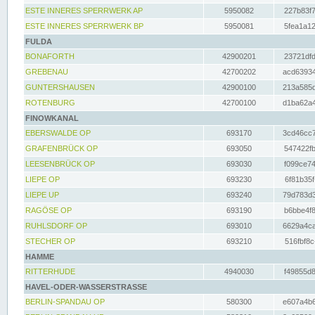
ESTE INNERES SPERRWERK AP
5950082
227b83f7
ESTE INNERES SPERRWERK BP
5950081
5fea1a12
FULDA
BONAFORTH
42900201
23721dfd
GREBENAU
42700202
acd63934
GUNTERSHAUSEN
42900100
213a585d
ROTENBURG
42700100
d1ba62a4
FINOWKANAL
EBERSWALDE OP
693170
3cd46cc7
GRAFENBRÜCK OP
693050
547422fb
LEESENBRÜCK OP
693030
f099ce74
LIEPE OP
693230
6f81b35f
LIEPE UP
693240
79d783d3
RAGÖSE OP
693190
b6bbe4f8
RUHLSDORF OP
693010
6629a4ca
STECHER OP
693210
516fbf8c
HAMME
RITTERHUDE
4940030
f49855d8
HAVEL-ODER-WASSERSTRASSE
BERLIN-SPANDAU OP
580300
e607a4b6