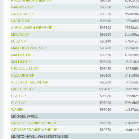
FINDENWIRUNSHIER OP
596410
a5902c55
GARWITZ UP
596230
12499527
GRABOW OP
596330
db4a69b2
GÜRITZ OP
596350
956ce5ff
KLEIN LAASCH WEHR OP
596300
25530a3e
LEWITZ OP
596250
7bbd90ad
LÜBZ OP
596140
d75442cf
MALCHOW WEHR OP
596200
bccaacb3
MALLISS OP
596390
497c29ee
MALLISS UP
596400
a64918a6
NEU KALLISS OP
596430
30739ff3
NEUBURG OP
596160
541c508a
NEUSTADT GLEWE OP
596280
c4381eb3
PARCHIM GÜTE
5961801
3dec3921
PLAU OP
596080
3ffddb2c
PLAU UP
596090
506e6b03
WAREN
596030
bd317edd
MÜGGELSPREE
GROSSE TRÄNKE WEHR OP
582660
81630fdd
GROSSE TRÄNKE WEHR UP
582670
cfad4ee5
MÜRITZ-HAVEL-WASSERSTRASSE