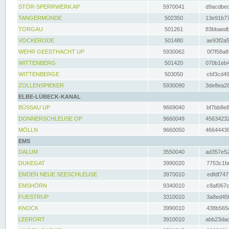
STÖR-SPERRWERK AP
5970041
d9acdbec
TANGERMÜNDE
502350
13e91b77
TORGAU
501261
83bbaedb
VOCKERODE
501480
ae93f2a5
WEHR GEESTHACHT UP
5930062
0f7f58a8
WITTENBERG
501420
070b1eb4
WITTENBERGE
503050
cbf3cd49
ZOLLENSPIEKER
5930090
3de8ea26
ELBE-LÜBECK-KANAL
BÜSSAU UP
9669040
bf7bb8e8
DONNERSCHLEUSE OP
9660049
45634232
MÖLLN
9660050
46644438
EMS
DALUM
3550040
ad357e52
DUKEGAT
3990020
7753c1fa
EMDEN NEUE SEESCHLEUSE
3970010
edfdf747
EMSHÖRN
9340010
c8af067c
FUESTRUP
3310010
3a8ed45f
KNOCK
3990010
438b565e
LEERORT
3910010
abb23dad