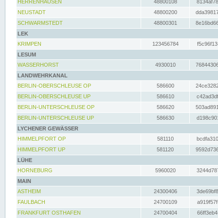
HERRENHAUSEN
48800108
8134af78
NEUSTADT
48800200
dda39817
SCHWARMSTEDT
48800301
8e16bd66
LEK
KRIMPEN
123456784
f5c96f13
LESUM
WASSERHORST
4930010
76844306
LANDWEHRKANAL
BERLIN-OBERSCHLEUSE OP
586600
24ce3282
BERLIN-OBERSCHLEUSE UP
586610
c42ad3df
BERLIN-UNTERSCHLEUSE OP
586620
503ad891
BERLIN-UNTERSCHLEUSE UP
586630
d198c901
LYCHENER GEWÄSSER
HIMMELPFORT OP
581110
bcdfa310
HIMMELPFORT UP
581120
9592d736
LÜHE
HORNEBURG
5960020
3244d787
MAIN
ASTHEIM
24300406
3de69bf8
FAULBACH
24700109
a919f57f
FRANKFURT OSTHAFEN
24700404
66ff3eb4