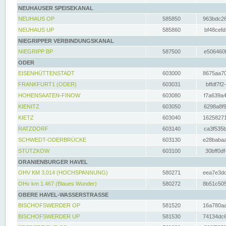
NEUHAUSER SPEISEKANAL
NEUHAUS OP
585850
963bdc26
NEUHAUS UP
585860
bf48cefd
NIEGRIPPER VERBINDUNGSKANAL
NIEGRIPP BP
587500
e506460f
ODER
EISENHÜTTENSTADT
603000
8675aa70
FRANKFURT1 (ODER)
603031
bffdf7f2
HOHENSAATEN-FINOW
603080
f7a639a4
KIENITZ
603050
6298a8f9
KIETZ
603040
16258271
RATZDORF
603140
ca3f535b
SCHWEDT-ODERBRÜCKE
603130
e28babaa
STÜTZKOW
603100
30bff0df
ORANIENBURGER HAVEL
OHV KM 3.014 (HOCHSPANNUNG)
580271
eea7e3dc
OHv km 1.467 (Blaues Wunder)
580272
8b51c505
OBERE HAVEL-WASSERSTRASSE
BISCHOFSWERDER OP
581520
16a780aa
BISCHOFSWERDER UP
581530
74134dc6