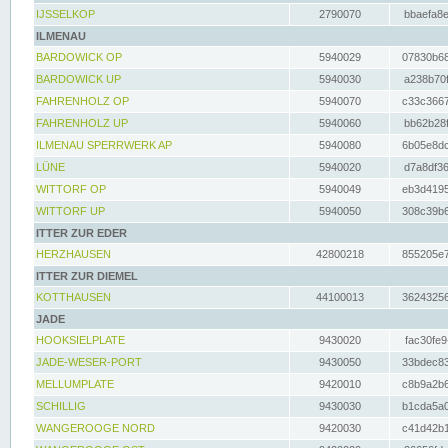
IJSSELKOP
2790070
bbaefa8e
ILMENAU
BARDOWICK OP
5940029
07830b68
BARDOWICK UP
5940030
a238b70f
FAHRENHOLZ OP
5940070
c33c3667
FAHRENHOLZ UP
5940060
bb62b28f
ILMENAU SPERRWERK AP
5940080
6b05e8dc
LÜNE
5940020
d7a8df36
WITTORF OP
5940049
eb3d4195
WITTORF UP
5940050
308c39b6
ITTER ZUR EDER
HERZHAUSEN
42800218
855205e7
ITTER ZUR DIEMEL
KOTTHAUSEN
44100013
36243256
JADE
HOOKSIELPLATE
9430020
fac30fe9
JADE-WESER-PORT
9430050
33bdec83
MELLUMPLATE
9420010
c8b9a2b6
SCHILLIG
9430030
b1cda5a0
WANGEROOGE NORD
9420030
c41d42b1