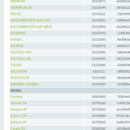
MEHRUM
31010071
be05603a
NIENBRÜGGE
31010044
864a8111
RECKE
31010011
7af19499
RODENBERGER AUE-OST
31010051
6288de60
RODENBERGER AUE-WEST
31010052
eb24b5a3
RUSBEND
31010043
c1f06401
RÜHEN
31010093
4ed5f6da
SEHNDE
31010070
ab0d9117
SÜLFELD OW
31010092
a8604e8f
SÜLFELD UW
31010091
892183d6
THUNE
31010080
42b865fb
VELSDORF
3101012
36f80081
VORSFELDE
31010090
dbb2bb9f
WARBER GRABEN
31010040
2f1080ba
MOSEL
Cochem
26900400
768df4e9
Detzem OP
26700180
c40912fd
Detzem UP
26700200
dc344605
Enkirch OP
26700880
87207dcd
Enkirch UP
26700900
ee861944
Fankel OP
26900280
68198b48