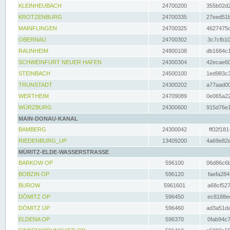
KLEINHEUBACH
24700200
355b02d2
KROTZENBURG
24700335
27eed51b
MAINFLINGEN
24700325
4627475d
OBERNAU
24700302
3c7cfb10
RAUNHEIM
24900108
db1684c1
SCHWEINFURT NEUER HAFEN
24300304
42ecae60
STEINBACH
24500100
1ed983c3
TRUNSTADT
24300202
a77aad00
WERTHEIM
24709089
0e065a22
WÜRZBURG
24300600
915d76e1
MAIN-DONAU-KANAL
BAMBERG
24300042
ff02f181
RIEDENBURG_UP
13409200
4a69e82e
MÜRITZ-ELDE-WASSERSTRASSE
BARKOW OP
596100
06d86c6b
BOBZIN OP
596120
faefa284
BUROW
5961601
a68cf527
DÖMITZ OP
596450
ec8188ee
DÖMITZ UP
596460
ad3a51da
ELDENA OP
596370
0fab94c7