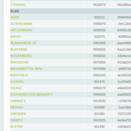
TÖNNING
9520070
00e386ac
ELBE
AKEN
502010
094b96e5
ALTENGAMME
5930070
2ee12b9a
ARTLENBURG
5930050
b3492c68
BARBY
502070
939f82ec
BLANKENESE UF
5952065
bacb459b
BLECKEDE
5930020
6aa1cd8e
BOIZENBURG
5930033
33e0bce0
BROKDORF
5970050
610ab204
BRUNSBÜTTEL MPM
5970094
d4f5f719
BUNTHAUS
5952020
ae1b91d0
COSWIG
501470
1ce53a59
CRANZ
5950070
e6b42536
CUXHAVEN STEUBENHÖFT
5990020
aad49293
DAMNATZ
5910030
c233674f
DESSAU
502000
1edc5fa4
DRESDEN
501060
70272185
DÖMITZ
5910025
6e3ea719
ELSTER
501390
c093b557