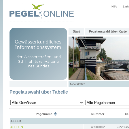
Hilfe
Link
Start
Pegelauswahl über Karte
Newsletter
Pegelauswahl über Tabelle
Pegelname
Nummer
UU
ALLER
AHLDEN
48900102
522286e2