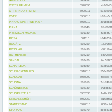
OSTERIFF MPM
5970096
eb90bd3f
OTTERNDORF MPM
5990011
5140295e
OVER
5950010
b02ce5c0
PINNAU-SPERRWERK AP
5970019
391bbba5
PIRNA
501040
85d686f1
PRETZSCH-MAUKEN
501330
f3dc8f07
RIESA
501110
b04b739d
ROGÄTZ
502250
133f0f6c
ROSSLAU
501490
e97116a4
ROTHENSEE
502210
e30f2e83
SANDAU
502430
f4c55f77
SCHARLEUK
503030
e32b0a28
SCHNACKENBURG
5910010
550e3885
SCHULAU
5950090
f3c6ee73
SCHÖNA
501010
7cb7461b
SCHÖNEBECK
502130
90bcb315
SCHÖPFSTELLE
5952030
fed4c295
SEEMANNSHÖFT
5952060
816affba
STADERSAND
5970013
80f0fc4d
STORKAU
502370
de4cc1db