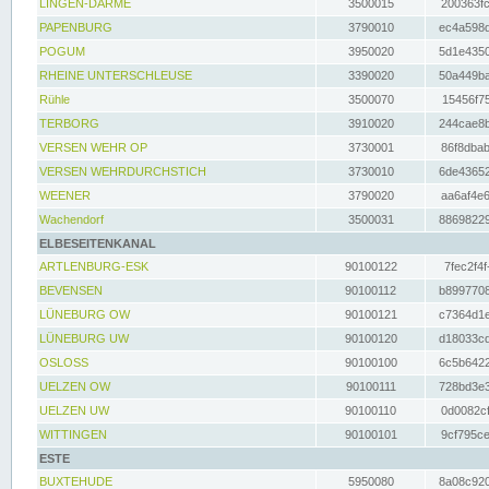
LINGEN-DARME
3500015
200363fc
PAPENBURG
3790010
ec4a598d
POGUM
3950020
5d1e4350
RHEINE UNTERSCHLEUSE
3390020
50a449ba
Rühle
3500070
15456f75
TERBORG
3910020
244cae8b
VERSEN WEHR OP
3730001
86f8dbab
VERSEN WEHRDURCHSTICH
3730010
6de43652
WEENER
3790020
aa6af4e6
Wachendorf
3500031
88698229
ELBESEITENKANAL
ARTLENBURG-ESK
90100122
7fec2f4f
BEVENSEN
90100112
b8997708
LÜNEBURG OW
90100121
c7364d1e
LÜNEBURG UW
90100120
d18033cd
OSLOSS
90100100
6c5b6422
UELZEN OW
90100111
728bd3e3
UELZEN UW
90100110
0d0082cf
WITTINGEN
90100101
9cf795ce
ESTE
BUXTEHUDE
5950080
8a08c920