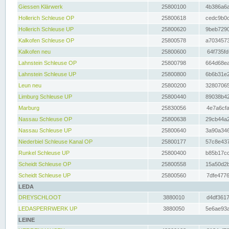
Giessen Klärwerk
25800100
4b386a6a
Hollerich Schleuse OP
25800618
cedc9b0c
Hollerich Schleuse UP
25800620
9beb7290
Kalkofen Schleuse OP
25800578
a7034573
Kalkofen neu
25800600
64f735fd
Lahnstein Schleuse OP
25800798
664d68ea
Lahnstein Schleuse UP
25800800
6b6b31e2
Leun neu
25800200
32807065
Limburg Schleuse UP
25800440
89038b42
Marburg
25830056
4e7a6cfa
Nassau Schleuse OP
25800638
29cb44a2
Nassau Schleuse UP
25800640
3a90a346
Niederbiel Schleuse Kanal OP
25800177
57c8e437
Runkel Schleuse UP
25800400
b85b17cc
Scheidt Schleuse OP
25800558
15a50d2b
Scheidt Schleuse UP
25800560
7dfe4776
LEDA
DREYSCHLOOT
3880010
d4df3617
LEDASPERRWERK UP
3880050
5e6ae93a
LEINE