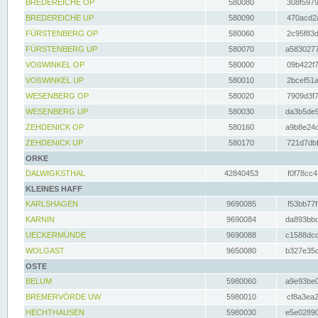
BREDEREICHE OP
580080
308f5979
BREDEREICHE UP
580090
470acd2a
FÜRSTENBERG OP
580060
2c95f83d
FÜRSTENBERG UP
580070
a5830277
VOßWINKEL OP
580000
09b422f7
VOßWINKEL UP
580010
2bcef51a
WESENBERG OP
580020
7909d3f7
WESENBERG UP
580030
da3b5de9
ZEHDENICK OP
580160
a9b8e24c
ZEHDENICK UP
580170
721d7dbf
ORKE
DALWIGKSTHAL
42840453
f0f78cc4
KLEINES HAFF
KARLSHAGEN
9690085
f53bb77f
KARNIN
9690084
da893bbd
UECKERMÜNDE
9690088
c1588dcc
WOLGAST
9650080
b327e35c
OSTE
BELUM
5980060
a9e93be0
BREMERVÖRDE UW
5980010
cf8a3ea2
HECHTHAUSEN
5980030
e5e02890