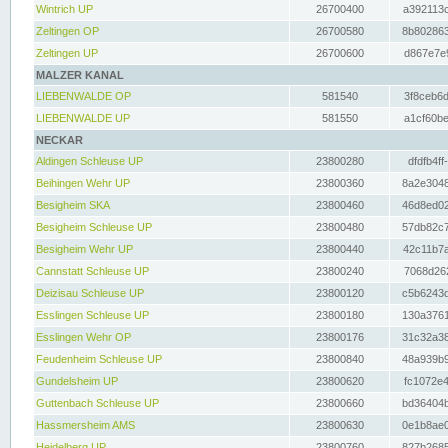
Wintrich UP
26700400
a392113c
Zeltingen OP
26700580
8b802863
Zeltingen UP
26700600
d867e7e9
MALZER KANAL
LIEBENWALDE OP
581540
3f8ceb6d
LIEBENWALDE UP
581550
a1cf60be
NECKAR
Aldingen Schleuse UP
23800280
dfdfb4ff
Beihingen Wehr UP
23800360
8a2e3048
Besigheim SKA
23800460
46d8ed02
Besigheim Schleuse UP
23800480
57db82c7
Besigheim Wehr UP
23800440
42c11b7a
Cannstatt Schleuse UP
23800240
7068d262
Deizisau Schleuse UP
23800120
c5b6243d
Esslingen Schleuse UP
23800180
130a3761
Esslingen Wehr OP
23800176
31c32a38
Feudenheim Schleuse UP
23800840
48a939b9
Gundelsheim UP
23800620
fc1072e4
Guttenbach Schleuse UP
23800660
bd36404b
Hassmersheim AMS
23800630
0e1b8ae0
Heidelberg UP
23800760
827b2685