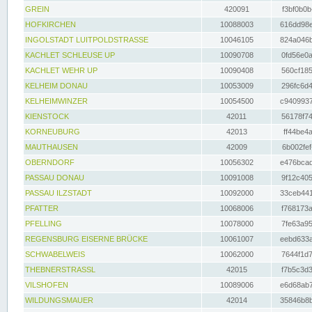
GREIN
420091
f3bf0b0b
HOFKIRCHEN
10088003
616dd98e
INGOLSTADT LUITPOLDSTRASSE
10046105
824a046b
KACHLET SCHLEUSE UP
10090708
0fd56e0a
KACHLET WEHR UP
10090408
560cf185
KELHEIM DONAU
10053009
296fc6d4
KELHEIMWINZER
10054500
c9409937
KIENSTOCK
42011
56178f74
KORNEUBURG
42013
ff44be4a
MAUTHAUSEN
42009
6b002fef
OBERNDORF
10056302
e476bcad
PASSAU DONAU
10091008
9f12c405
PASSAU ILZSTADT
10092000
33ceb441
PFATTER
10068006
f768173a
PFELLING
10078000
7fe63a95
REGENSBURG EISERNE BRÜCKE
10061007
eebd633a
SCHWABELWEIS
10062000
7644f1d7
THEBNERSTRASSL
42015
f7b5c3d3
VILSHOFEN
10089006
e6d68ab7
WILDUNGSMAUER
42014
35846b8b