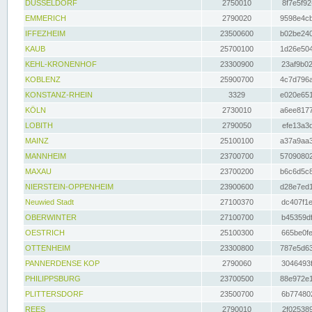
DÜSSELDORF
2750010
8f7e5f92
EMMERICH
2790020
9598e4cb
IFFEZHEIM
23500600
b02be240
KAUB
25700100
1d26e504
KEHL-KRONENHOF
23300900
23af9b02
KOBLENZ
25900700
4c7d796a
KONSTANZ-RHEIN
3329
e020e651
KÖLN
2730010
a6ee8177
LOBITH
2790050
efe13a3d
MAINZ
25100100
a37a9aa3
MANNHEIM
23700700
57090802
MAXAU
23700200
b6c6d5c8
NIERSTEIN-OPPENHEIM
23900600
d28e7ed1
Neuwied Stadt
27100370
dc407f1e
OBERWINTER
27100700
b45359df
OESTRICH
25100300
665be0fe
OTTENHEIM
23300800
787e5d63
PANNERDENSE KOP
2790060
3046493f
PHILIPPSBURG
23700500
88e972e1
PLITTERSDORF
23500700
6b774802
REES
2790010
2f025389