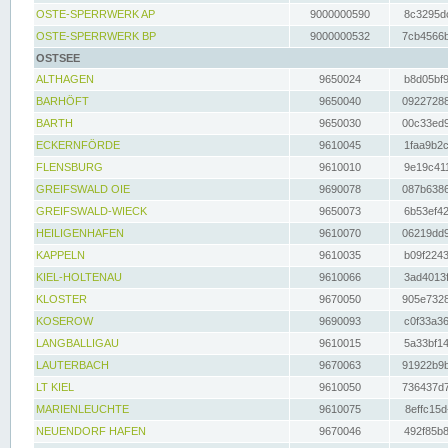
OSTE-SPERRWERK AP
9000000590
8c3295dc
OSTE-SPERRWERK BP
9000000532
7cb4566b
OSTSEE
ALTHAGEN
9650024
b8d05bf9
BARHÖFT
9650040
09227288
BARTH
9650030
00c33ed9
ECKERNFÖRDE
9610045
1faa9b2c
FLENSBURG
9610010
9e19c411
GREIFSWALD OIE
9690078
087b6386
GREIFSWALD-WIECK
9650073
6b53ef42
HEILIGENHAFEN
9610070
06219dd9
KAPPELN
9610035
b09f2243
KIEL-HOLTENAU
9610066
3ad4013f
KLOSTER
9670050
905e7328
KOSEROW
9690093
c0f33a36
LANGBALLIGAU
9610015
5a33bf14
LAUTERBACH
9670063
91922b9b
LT KIEL
9610050
736437d7
MARIENLEUCHTE
9610075
8effc15d
NEUENDORF HAFEN
9670046
492f85b8