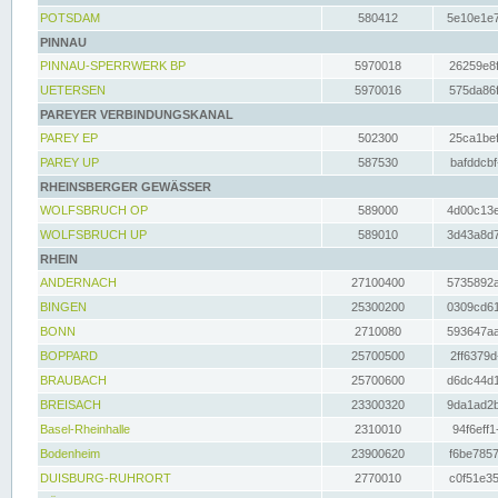
POTSDAM
580412
5e10e1e7
PINNAU
PINNAU-SPERRWERK BP
5970018
26259e8f
UETERSEN
5970016
575da86f
PAREYER VERBINDUNGSKANAL
PAREY EP
502300
25ca1bef
PAREY UP
587530
bafddcbf
RHEINSBERGER GEWÄSSER
WOLFSBRUCH OP
589000
4d00c13e
WOLFSBRUCH UP
589010
3d43a8d7
RHEIN
ANDERNACH
27100400
5735892a
BINGEN
25300200
0309cd61
BONN
2710080
593647aa
BOPPARD
25700500
2ff6379d
BRAUBACH
25700600
d6dc44d1
BREISACH
23300320
9da1ad2b
Basel-Rheinhalle
2310010
94f6eff1
Bodenheim
23900620
f6be7857
DUISBURG-RUHRORT
2770010
c0f51e35