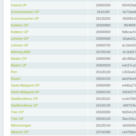
Fankel UP
26900300
583420a8
Grevenmacher OP
2610180
6e72bebf
Grevenmacher UP
26100200
69308142
Koblenz OP
26900880
3f64ff08
Koblenz UP
26900900
9dbcac54
Lehmen OP
26900680
d0abe01a
Lehmen UP
26900700
dc1bb420
Mehring AMS
26700100
4c1b6f17
Müden OP
26900480
a5c880a3
Müden UP
26900500
edc67ca3
Perl
26100100
c263ea53
Ruwer
26500150
abd34ee6
Sankt Aldegund OP
26900080
e4d6a271
Sankt Aldegund UP
26900100
20640279
Stadtbredimus OP
26100110
cceb7060
Stadtbredimus UP
26100130
dfdf753b
Trier OP
26500080
9d2b4126
Trier UP
26500100
3bec53ca
Wincheringen
26100140
bb5560fc
Wintrich OP
26700380
cb4789e4