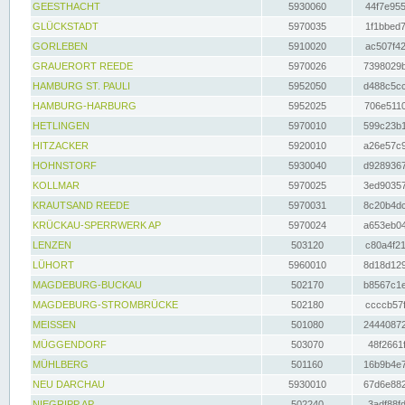
GEESTHACHT
5930060
44f7e955
GLÜCKSTADT
5970035
1f1bbed7
GORLEBEN
5910020
ac507f42
GRAUERORT REEDE
5970026
7398029b
HAMBURG ST. PAULI
5952050
d488c5cc
HAMBURG-HARBURG
5952025
706e5110
HETLINGEN
5970010
599c23b1
HITZACKER
5920010
a26e57c9
HOHNSTORF
5930040
d9289367
KOLLMAR
5970025
3ed90357
KRAUTSAND REEDE
5970031
8c20b4dc
KRÜCKAU-SPERRWERK AP
5970024
a653eb04
LENZEN
503120
c80a4f21
LÜHORT
5960010
8d18d129
MAGDEBURG-BUCKAU
502170
b8567c1e
MAGDEBURG-STROMBRÜCKE
502180
ccccb57f
MEISSEN
501080
24440872
MÜGGENDORF
503070
48f2661f
MÜHLBERG
501160
16b9b4e7
NEU DARCHAU
5930010
67d6e882
NIEGRIPP AP
502240
3adf88fd