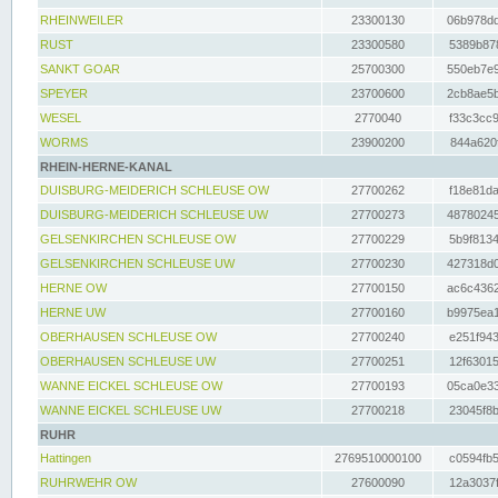
RHEINWEILER
23300130
06b978dd
RUST
23300580
5389b878
SANKT GOAR
25700300
550eb7e9
SPEYER
23700600
2cb8ae5b
WESEL
2770040
f33c3cc9
WORMS
23900200
844a620f
RHEIN-HERNE-KANAL
DUISBURG-MEIDERICH SCHLEUSE OW
27700262
f18e81da
DUISBURG-MEIDERICH SCHLEUSE UW
27700273
48780245
GELSENKIRCHEN SCHLEUSE OW
27700229
5b9f8134
GELSENKIRCHEN SCHLEUSE UW
27700230
427318d0
HERNE OW
27700150
ac6c4362
HERNE UW
27700160
b9975ea1
OBERHAUSEN SCHLEUSE OW
27700240
e251f943
OBERHAUSEN SCHLEUSE UW
27700251
12f63015
WANNE EICKEL SCHLEUSE OW
27700193
05ca0e33
WANNE EICKEL SCHLEUSE UW
27700218
23045f8b
RUHR
Hattingen
2769510000100
c0594fb5
RUHRWEHR OW
27600090
12a3037f