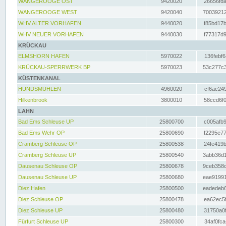
WANGEROOGE OST
9420020
26656fda
WANGEROOGE WEST
9420040
70039212
WHV ALTER VORHAFEN
9440020
f85bd17b
WHV NEUER VORHAFEN
9440030
f77317d9
KRÜCKAU
ELMSHORN HAFEN
5970022
136febf6
KRÜCKAU-SPERRWERK BP
5970023
53c277c3
KÜSTENKANAL
HUNDSMÜHLEN
4960020
cf6ac249
Hilkenbrook
3800010
58ccd6f0
LAHN
Bad Ems Schleuse UP
25800700
c005afb9
Bad Ems Wehr OP
25800690
f2295e77
Cramberg Schleuse OP
25800538
24fe419b
Cramberg Schleuse UP
25800540
3abb36d1
Dausenau Schleuse OP
25800678
9ceb358c
Dausenau Schleuse UP
25800680
eae91991
Diez Hafen
25800500
eadedeb6
Diez Schleuse OP
25800478
ea62ec5f
Diez Schleuse UP
25800480
31750a0f
Fürfurt Schleuse UP
25800300
34af0fca