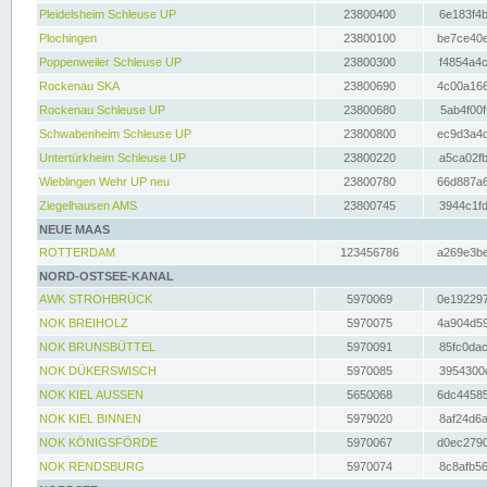
Pleidelsheim Schleuse UP
23800400
6e183f4b
Plochingen
23800100
be7ce40e
Poppenweiler Schleuse UP
23800300
f4854a4c
Rockenau SKA
23800690
4c00a166
Rockenau Schleuse UP
23800680
5ab4f00f
Schwabenheim Schleuse UP
23800800
ec9d3a4d
Untertürkheim Schleuse UP
23800220
a5ca02fb
Wieblingen Wehr UP neu
23800780
66d887a6
Ziegelhausen AMS
23800745
3944c1fd
NEUE MAAS
ROTTERDAM
123456786
a269e3be
NORD-OSTSEE-KANAL
AWK STROHBRÜCK
5970069
0e192297
NOK BREIHOLZ
5970075
4a904d59
NOK BRUNSBÜTTEL
5970091
85fc0dac
NOK DÜKERSWISCH
5970085
3954300d
NOK KIEL AUSSEN
5650068
6dc44585
NOK KIEL BINNEN
5979020
8af24d6a
NOK KÖNIGSFÖRDE
5970067
d0ec2790
NOK RENDSBURG
5970074
8c8afb56