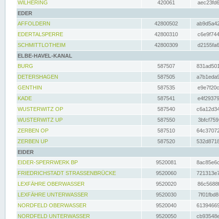
WILHERING
420061
aec23fd6
EDER
AFFOLDERN
42800502
ab9d5a42
EDERTALSPERRE
42800310
c6e9f744
SCHMITTLOTHEIM
42800309
d2155fa6
ELBE-HAVEL-KANAL
BURG
587507
831ad501
DETERSHAGEN
587505
a7b1eda9
GENTHIN
587535
e9e7f20c
KADE
587541
e4f29379
WUSTERWITZ OP
587540
c6a12d34
WUSTERWITZ UP
587550
3bfcf759
ZERBEN OP
587510
64c37072
ZERBEN UP
587520
532d8718
EIDER
EIDER-SPERRWERK BP
9520081
8ac85e6c
FRIEDRICHSTADT STRASSENBRÜCKE
9520060
721313e7
LEXFÄHRE OBERWASSER
9520020
86c5688f
LEXFÄHRE UNTERWASSER
9520030
7f01fbd8
NORDFELD OBERWASSER
9520040
61394669
NORDFELD UNTERWASSER
9520050
cb93548e