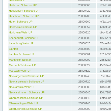
Heilbronn Schleuse UP
23800560
f77df170
Hessigheim Schleuse UP
23800420
23517de9
Hirschhorn Schleuse UP
23800700
acf505dd
Hofen Schleuse UP
23800260
cf2af1a4
Horkheim Schleuse UP
23800557
b76bf04c
Horkheim Wehr UP
23800520
d9b441a5
Kochendorf Schleuse UP
23800600
8f695e71
Ladenburg Wehr UP
23800820
70cee7df
Lauffen
23800500
8559d1a0
Lauffen Schleuse UP
23800501
2f7cb553
Mannheim Neckar
23800900
25582d3f
Marbach Schleuse UP
23800322
456974a8
Marbach Wehr UP
23800320
a73a9cb4
Neckargemünd Schleuse UP
23800740
7be3ff2e
Neckarsteinach Schleuse UP
23800720
d64d07f7
Neckarsulm Wehr UP
23800580
845944f8
Neckarzimmern Schleuse UP
23800640
f00c7183
Oberesslingen Schleuse UP
23800145
cbfae6bc
Oberesslingen Wehr UP
23800140
9de0843a
Obertürkheim Schleuse UP
23800200
80e002d8