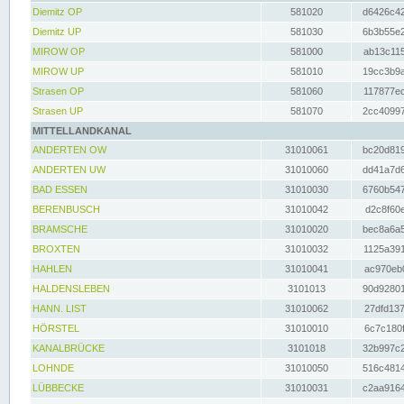
Diemitz OP
581020
d6426c42
Diemitz UP
581030
6b3b55e2
MIROW OP
581000
ab13c115
MIROW UP
581010
19cc3b9a
Strasen OP
581060
117877ec
Strasen UP
581070
2cc40997
MITTELLANDKANAL
ANDERTEN OW
31010061
bc20d819
ANDERTEN UW
31010060
dd41a7d6
BAD ESSEN
31010030
6760b547
BERENBUSCH
31010042
d2c8f60e
BRAMSCHE
31010020
bec8a6a5
BROXTEN
31010032
1125a391
HAHLEN
31010041
ac970eb0
HALDENSLEBEN
3101013
90d92801
HANN. LIST
31010062
27dfd137
HÖRSTEL
31010010
6c7c180f
KANALBRÜCKE
3101018
32b997c2
LOHNDE
31010050
516c4814
LÜBBECKE
31010031
c2aa9164