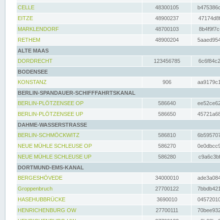
CELLE
48300105
b475386c
EITZE
48900237
47174d8f
MARKLENDORF
48700103
8b4f9f7c
RETHEM
48900204
5aaed954
ALTE MAAS
DORDRECHT
123456785
6c6f84c2
BODENSEE
KONSTANZ
906
aa9179c1
BERLIN-SPANDAUER-SCHIFFFAHRTSKANAL
BERLIN-PLÖTZENSEE OP
586640
ee52ce62
BERLIN-PLÖTZENSEE UP
586650
45721a68
DAHME-WASSERSTRASSE
BERLIN-SCHMÖCKWITZ
586810
6b595707
NEUE MÜHLE SCHLEUSE OP
586270
0e0dbcc9
NEUE MÜHLE SCHLEUSE UP
586280
c9a6c3bf
DORTMUND-EMS-KANAL
BERGESHÖVEDE
34000010
ade3a084
Groppenbruch
27700122
7bbdb421
HASEHUBBRÜCKE
3690010
04572010
HENRICHENBURG OW
27700111
70bee932