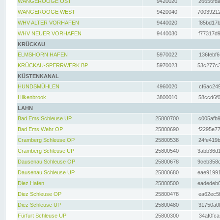
WANGEROOGE OST
9420020
26656fda
WANGEROOGE WEST
9420040
70039212
WHV ALTER VORHAFEN
9440020
f85bd17b
WHV NEUER VORHAFEN
9440030
f77317d9
KRÜCKAU
ELMSHORN HAFEN
5970022
136febf6
KRÜCKAU-SPERRWERK BP
5970023
53c277c3
KÜSTENKANAL
HUNDSMÜHLEN
4960020
cf6ac249
Hilkenbrook
3800010
58ccd6f0
LAHN
Bad Ems Schleuse UP
25800700
c005afb9
Bad Ems Wehr OP
25800690
f2295e77
Cramberg Schleuse OP
25800538
24fe419b
Cramberg Schleuse UP
25800540
3abb36d1
Dausenau Schleuse OP
25800678
9ceb358c
Dausenau Schleuse UP
25800680
eae91991
Diez Hafen
25800500
eadedeb6
Diez Schleuse OP
25800478
ea62ec5f
Diez Schleuse UP
25800480
31750a0f
Fürfurt Schleuse UP
25800300
34af0fca