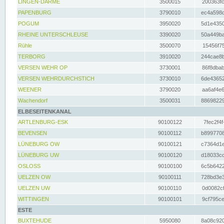
LINGEN-DARME
3500015
200363fc
PAPENBURG
3790010
ec4a598d
POGUM
3950020
5d1e4350
RHEINE UNTERSCHLEUSE
3390020
50a449ba
Rühle
3500070
15456f75
TERBORG
3910020
244cae8b
VERSEN WEHR OP
3730001
86f8dbab
VERSEN WEHRDURCHSTICH
3730010
6de43652
WEENER
3790020
aa6af4e6
Wachendorf
3500031
88698229
ELBESEITENKANAL
ARTLENBURG-ESK
90100122
7fec2f4f
BEVENSEN
90100112
b8997708
LÜNEBURG OW
90100121
c7364d1e
LÜNEBURG UW
90100120
d18033cd
OSLOSS
90100100
6c5b6422
UELZEN OW
90100111
728bd3e3
UELZEN UW
90100110
0d0082cf
WITTINGEN
90100101
9cf795ce
ESTE
BUXTEHUDE
5950080
8a08c920