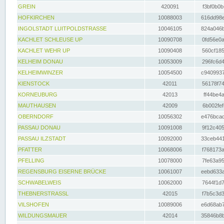
GREIN
420091
f3bf0b0b
HOFKIRCHEN
10088003
616dd98e
INGOLSTADT LUITPOLDSTRASSE
10046105
824a046b
KACHLET SCHLEUSE UP
10090708
0fd56e0a
KACHLET WEHR UP
10090408
560cf185
KELHEIM DONAU
10053009
296fc6d4
KELHEIMWINZER
10054500
c9409937
KIENSTOCK
42011
56178f74
KORNEUBURG
42013
ff44be4a
MAUTHAUSEN
42009
6b002fef
OBERNDORF
10056302
e476bcad
PASSAU DONAU
10091008
9f12c405
PASSAU ILZSTADT
10092000
33ceb441
PFATTER
10068006
f768173a
PFELLING
10078000
7fe63a95
REGENSBURG EISERNE BRÜCKE
10061007
eebd633a
SCHWABELWEIS
10062000
7644f1d7
THEBNERSTRASSL
42015
f7b5c3d3
VILSHOFEN
10089006
e6d68ab7
WILDUNGSMAUER
42014
35846b8b