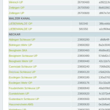
Wintrich UP
26700400
a392113c
Zeltingen OP
26700580
8b802863
Zeltingen UP
26700600
d867e7e9
MALZER KANAL
LIEBENWALDE OP
581540
3f8ceb6d
LIEBENWALDE UP
581550
a1cf60be
NECKAR
Aldingen Schleuse UP
23800280
dfdfb4ff
Beihingen Wehr UP
23800360
8a2e3048
Besigheim SKA
23800460
46d8ed02
Besigheim Schleuse UP
23800480
57db82c7
Besigheim Wehr UP
23800440
42c11b7a
Cannstatt Schleuse UP
23800240
7068d262
Deizisau Schleuse UP
23800120
c5b6243d
Esslingen Schleuse UP
23800180
130a3761
Esslingen Wehr OP
23800176
31c32a38
Feudenheim Schleuse UP
23800840
48a939b9
Gundelsheim UP
23800620
fc1072e4
Guttenbach Schleuse UP
23800660
bd36404b
Hassmersheim AMS
23800630
0e1b8ae0
Heidelberg UP
23800760
827b2685