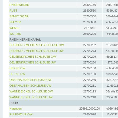
RHEINWEILER
23300130
06b978dd
RUST
23300580
5389b878
SANKT GOAR
25700300
550eb7e9
SPEYER
23700600
2cb8ae5b
WESEL
2770040
f33c3cc9
WORMS
23900200
844a620f
RHEIN-HERNE-KANAL
DUISBURG-MEIDERICH SCHLEUSE OW
27700262
f18e81da
DUISBURG-MEIDERICH SCHLEUSE UW
27700273
48780245
GELSENKIRCHEN SCHLEUSE OW
27700229
5b9f8134
GELSENKIRCHEN SCHLEUSE UW
27700230
427318d0
HERNE OW
27700150
ac6c4362
HERNE UW
27700160
b9975ea1
OBERHAUSEN SCHLEUSE OW
27700240
e251f943
OBERHAUSEN SCHLEUSE UW
27700251
12f63015
WANNE EICKEL SCHLEUSE OW
27700193
05ca0e33
WANNE EICKEL SCHLEUSE UW
27700218
23045f8b
RUHR
Hattingen
2769510000100
c0594fb5
RUHRWEHR OW
27600090
12a3037f