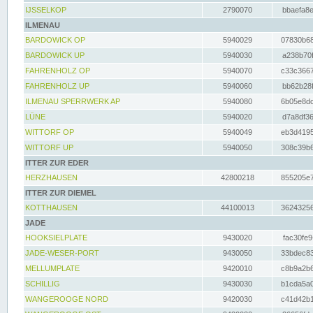
IJSSELKOP
2790070
bbaefa8e
ILMENAU
BARDOWICK OP
5940029
07830b68
BARDOWICK UP
5940030
a238b70f
FAHRENHOLZ OP
5940070
c33c3667
FAHRENHOLZ UP
5940060
bb62b28f
ILMENAU SPERRWERK AP
5940080
6b05e8dc
LÜNE
5940020
d7a8df36
WITTORF OP
5940049
eb3d4195
WITTORF UP
5940050
308c39b6
ITTER ZUR EDER
HERZHAUSEN
42800218
855205e7
ITTER ZUR DIEMEL
KOTTHAUSEN
44100013
36243256
JADE
HOOKSIELPLATE
9430020
fac30fe9
JADE-WESER-PORT
9430050
33bdec83
MELLUMPLATE
9420010
c8b9a2b6
SCHILLIG
9430030
b1cda5a0
WANGEROOGE NORD
9420030
c41d42b1