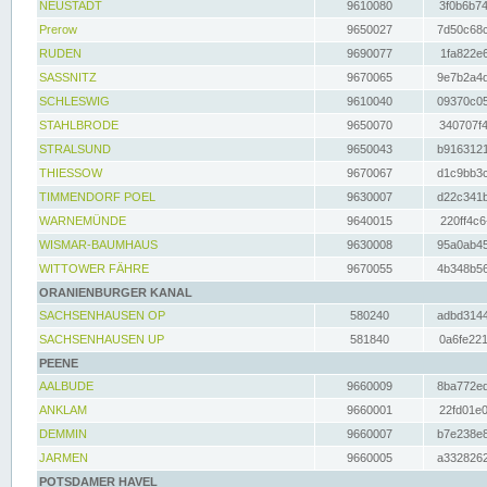
NEUSTADT
9610080
3f0b6b74
Prerow
9650027
7d50c68c
RUDEN
9690077
1fa822e6
SASSNITZ
9670065
9e7b2a4d
SCHLESWIG
9610040
09370c05
STAHLBRODE
9650070
340707f4
STRALSUND
9650043
b9163121
THIESSOW
9670067
d1c9bb3c
TIMMENDORF POEL
9630007
d22c341b
WARNEMÜNDE
9640015
220ff4c6
WISMAR-BAUMHAUS
9630008
95a0ab45
WITTOWER FÄHRE
9670055
4b348b56
ORANIENBURGER KANAL
SACHSENHAUSEN OP
580240
adbd3144
SACHSENHAUSEN UP
581840
0a6fe221
PEENE
AALBUDE
9660009
8ba772ed
ANKLAM
9660001
22fd01e0
DEMMIN
9660007
b7e238e8
JARMEN
9660005
a3328262
POTSDAMER HAVEL