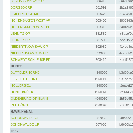
BERLIN-SPANDAU UP
580310
2c68509c
BORGSDORF
581591
1b2e2996
FRIEDRICHSTHAL
603420
314945d6
HOHENSAATEN WEST AP
603400
99309d3e
HOHENSAATEN WEST BP
603310
3404a6e5
LEHNITZ OP
581580
c8a1cf0a
LEHNITZ UP
581590
5bb1f56d
NIEDERFINOW SHW OP
692080
414dd4ee
NIEDERFINOW SHW UP
692090
4eec6b25
SCHWEDT SCHLEUSE BP
603410
4ee515f9
HUNTE
BUTTELERHÖRNE
4960060
b3d88ca6
ELSFLETH OHRT
4960080
531da758
HOLLERSIEL
4960050
2eacef2f
HUNTEBRÜCK
4960070
2e1d458b
OLDENBURG-DRIELAKE
4960030
1b51e55e
REITHÖRNE
4960040
c9df61c4
HAVELKANAL
SCHÖNWALDE OP
587050
d8ef9f21
SCHÖNWALDE UP
587060
b6650b13
IJSSEL