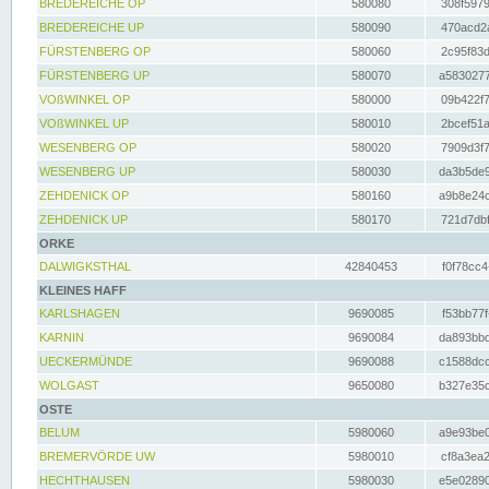
BREDEREICHE OP
580080
308f5979
BREDEREICHE UP
580090
470acd2a
FÜRSTENBERG OP
580060
2c95f83d
FÜRSTENBERG UP
580070
a5830277
VOßWINKEL OP
580000
09b422f7
VOßWINKEL UP
580010
2bcef51a
WESENBERG OP
580020
7909d3f7
WESENBERG UP
580030
da3b5de9
ZEHDENICK OP
580160
a9b8e24c
ZEHDENICK UP
580170
721d7dbf
ORKE
DALWIGKSTHAL
42840453
f0f78cc4
KLEINES HAFF
KARLSHAGEN
9690085
f53bb77f
KARNIN
9690084
da893bbd
UECKERMÜNDE
9690088
c1588dcc
WOLGAST
9650080
b327e35c
OSTE
BELUM
5980060
a9e93be0
BREMERVÖRDE UW
5980010
cf8a3ea2
HECHTHAUSEN
5980030
e5e02890