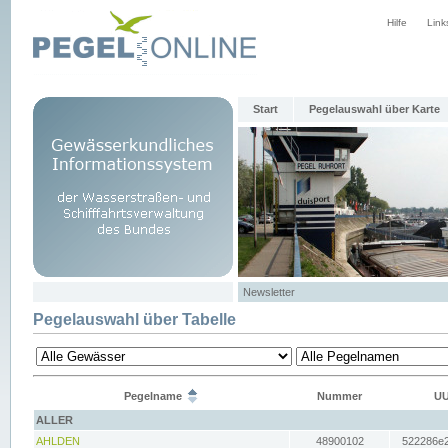
Hilfe
Link
Start
Pegelauswahl über Karte
Newsletter
Pegelauswahl über Tabelle
Pegelname
Nummer
UU
ALLER
AHLDEN
48900102
522286e2