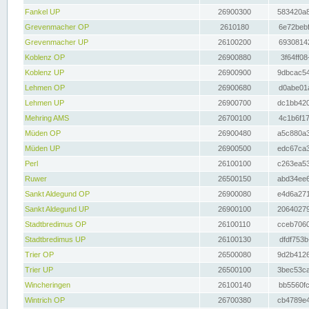
Fankel UP
26900300
583420a8
Grevenmacher OP
2610180
6e72bebf
Grevenmacher UP
26100200
69308142
Koblenz OP
26900880
3f64ff08
Koblenz UP
26900900
9dbcac54
Lehmen OP
26900680
d0abe01a
Lehmen UP
26900700
dc1bb420
Mehring AMS
26700100
4c1b6f17
Müden OP
26900480
a5c880a3
Müden UP
26900500
edc67ca3
Perl
26100100
c263ea53
Ruwer
26500150
abd34ee6
Sankt Aldegund OP
26900080
e4d6a271
Sankt Aldegund UP
26900100
20640279
Stadtbredimus OP
26100110
cceb7060
Stadtbredimus UP
26100130
dfdf753b
Trier OP
26500080
9d2b4126
Trier UP
26500100
3bec53ca
Wincheringen
26100140
bb5560fc
Wintrich OP
26700380
cb4789e4