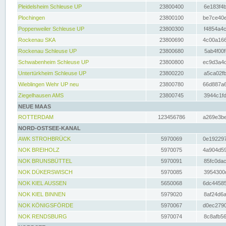
Pleidelsheim Schleuse UP
23800400
6e183f4b
Plochingen
23800100
be7ce40e
Poppenweiler Schleuse UP
23800300
f4854a4c
Rockenau SKA
23800690
4c00a166
Rockenau Schleuse UP
23800680
5ab4f00f
Schwabenheim Schleuse UP
23800800
ec9d3a4d
Untertürkheim Schleuse UP
23800220
a5ca02fb
Wieblingen Wehr UP neu
23800780
66d887a6
Ziegelhausen AMS
23800745
3944c1fd
NEUE MAAS
ROTTERDAM
123456786
a269e3be
NORD-OSTSEE-KANAL
AWK STROHBRÜCK
5970069
0e192297
NOK BREIHOLZ
5970075
4a904d59
NOK BRUNSBÜTTEL
5970091
85fc0dac
NOK DÜKERSWISCH
5970085
3954300d
NOK KIEL AUSSEN
5650068
6dc44585
NOK KIEL BINNEN
5979020
8af24d6a
NOK KÖNIGSFÖRDE
5970067
d0ec2790
NOK RENDSBURG
5970074
8c8afb56