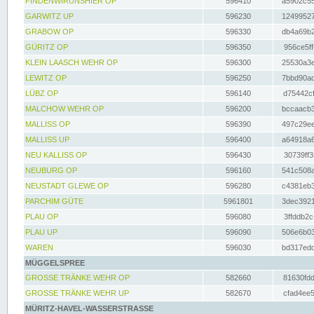
FINDENWIRUNSHIER OP
596410
a5902c55
GARWITZ UP
596230
12499527
GRABOW OP
596330
db4a69b2
GÜRITZ OP
596350
956ce5ff
KLEIN LAASCH WEHR OP
596300
25530a3e
LEWITZ OP
596250
7bbd90ad
LÜBZ OP
596140
d75442cf
MALCHOW WEHR OP
596200
bccaacb3
MALLISS OP
596390
497c29ee
MALLISS UP
596400
a64918a6
NEU KALLISS OP
596430
30739ff3
NEUBURG OP
596160
541c508a
NEUSTADT GLEWE OP
596280
c4381eb3
PARCHIM GÜTE
5961801
3dec3921
PLAU OP
596080
3ffddb2c
PLAU UP
596090
506e6b03
WAREN
596030
bd317edd
MÜGGELSPREE
GROSSE TRÄNKE WEHR OP
582660
81630fdd
GROSSE TRÄNKE WEHR UP
582670
cfad4ee5
MÜRITZ-HAVEL-WASSERSTRASSE