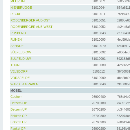
MEHRUM
31010071
be05603a
NIENBRÜGGE
31010044
864a8111
RECKE
31010011
7af19499
RODENBERGER AUE-OST
31010051
6288de60
RODENBERGER AUE-WEST
31010052
eb24b5a3
RUSBEND
31010043
c1f06401
RÜHEN
31010093
4ed5f6da
SEHNDE
31010070
ab0d9117
SÜLFELD OW
31010092
a8604e8f
SÜLFELD UW
31010091
892183d6
THUNE
31010080
42b865fb
VELSDORF
3101012
36f80081
VORSFELDE
31010090
dbb2bb9f
WARBER GRABEN
31010040
2f1080ba
MOSEL
Cochem
26900400
768df4e9
Detzem OP
26700180
c40912fd
Detzem UP
26700200
dc344605
Enkirch OP
26700880
87207dcd
Enkirch UP
26700900
ee861944
Fankel OP
26900280
68198b48