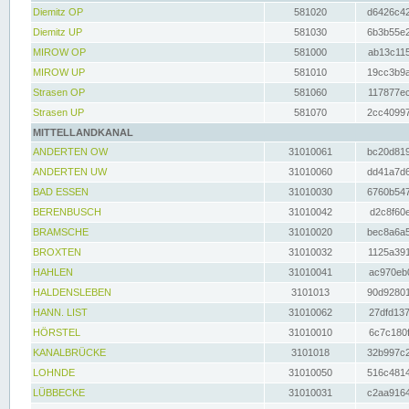
Diemitz OP
581020
d6426c42
Diemitz UP
581030
6b3b55e2
MIROW OP
581000
ab13c115
MIROW UP
581010
19cc3b9a
Strasen OP
581060
117877ec
Strasen UP
581070
2cc40997
MITTELLANDKANAL
ANDERTEN OW
31010061
bc20d819
ANDERTEN UW
31010060
dd41a7d6
BAD ESSEN
31010030
6760b547
BERENBUSCH
31010042
d2c8f60e
BRAMSCHE
31010020
bec8a6a5
BROXTEN
31010032
1125a391
HAHLEN
31010041
ac970eb0
HALDENSLEBEN
3101013
90d92801
HANN. LIST
31010062
27dfd137
HÖRSTEL
31010010
6c7c180f
KANALBRÜCKE
3101018
32b997c2
LOHNDE
31010050
516c4814
LÜBBECKE
31010031
c2aa9164