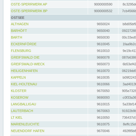
OSTE-SPERRWERK AP
9000000590
8c3295dc
OSTE-SPERRWERK BP
9000000532
7cb4566b
OSTSEE
ALTHAGEN
9650024
b8d05bf9
BARHÖFT
9650040
09227288
BARTH
9650030
00c33ed9
ECKERNFÖRDE
9610045
1faa9b2c
FLENSBURG
9610010
9e19c411
GREIFSWALD OIE
9690078
087b6386
GREIFSWALD-WIECK
9650073
6b53ef42
HEILIGENHAFEN
9610070
06219dd9
KAPPELN
9610035
b09f2243
KIEL-HOLTENAU
9610066
3ad4013f
KLOSTER
9670050
905e7328
KOSEROW
9690093
c0f33a36
LANGBALLIGAU
9610015
5a33bf14
LAUTERBACH
9670063
91922b9b
LT KIEL
9610050
736437d7
MARIENLEUCHTE
9610075
8effc15d
NEUENDORF HAFEN
9670046
492f85b8