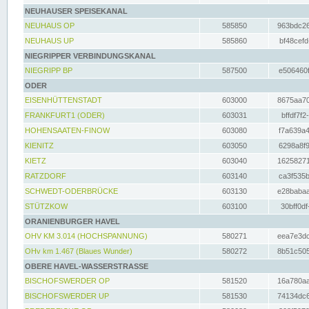
NEUHAUSER SPEISEKANAL
NEUHAUS OP
585850
963bdc26
NEUHAUS UP
585860
bf48cefd
NIEGRIPPER VERBINDUNGSKANAL
NIEGRIPP BP
587500
e506460f
ODER
EISENHÜTTENSTADT
603000
8675aa70
FRANKFURT1 (ODER)
603031
bffdf7f2
HOHENSAATEN-FINOW
603080
f7a639a4
KIENITZ
603050
6298a8f9
KIETZ
603040
16258271
RATZDORF
603140
ca3f535b
SCHWEDT-ODERBRÜCKE
603130
e28babaa
STÜTZKOW
603100
30bff0df
ORANIENBURGER HAVEL
OHV KM 3.014 (HOCHSPANNUNG)
580271
eea7e3dc
OHv km 1.467 (Blaues Wunder)
580272
8b51c505
OBERE HAVEL-WASSERSTRASSE
BISCHOFSWERDER OP
581520
16a780aa
BISCHOFSWERDER UP
581530
74134dc6