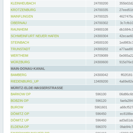
KLEINHEUBACH
24700200
355b02d2
KROTZENBURG
24700335
27eed51b
MAINFLINGEN
24700325
4627475d
OBERNAU
24700302
3c7cfb10
RAUNHEIM
24900108
db1684c1
SCHWEINFURT NEUER HAFEN
24300304
42ecae60
STEINBACH
24500100
1ed983c3
TRUNSTADT
24300202
a77aad00
WERTHEIM
24709089
0e065a22
WÜRZBURG
24300600
915d76e1
MAIN-DONAU-KANAL
BAMBERG
24300042
ff02f181
RIEDENBURG_UP
13409200
4a69e82e
MÜRITZ-ELDE-WASSERSTRASSE
BARKOW OP
596100
06d86c6b
BOBZIN OP
596120
faefa284
BUROW
5961601
a68cf527
DÖMITZ OP
596450
ec8188ee
DÖMITZ UP
596460
ad3a51da
ELDENA OP
596370
0fab94c7