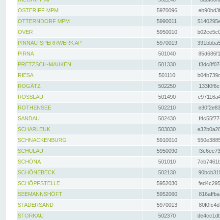
OSTERIFF MPM
5970096
eb90bd3f
OTTERNDORF MPM
5990011
5140295e
OVER
5950010
b02ce5c0
PINNAU-SPERRWERK AP
5970019
391bbba5
PIRNA
501040
85d686f1
PRETZSCH-MAUKEN
501330
f3dc8f07
RIESA
501110
b04b739d
ROGÄTZ
502250
133f0f6c
ROSSLAU
501490
e97116a4
ROTHENSEE
502210
e30f2e83
SANDAU
502430
f4c55f77
SCHARLEUK
503030
e32b0a28
SCHNACKENBURG
5910010
550e3885
SCHULAU
5950090
f3c6ee73
SCHÖNA
501010
7cb7461b
SCHÖNEBECK
502130
90bcb315
SCHÖPFSTELLE
5952030
fed4c295
SEEMANNSHÖFT
5952060
816affba
STADERSAND
5970013
80f0fc4d
STORKAU
502370
de4cc1db