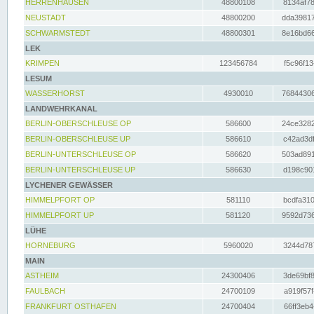
HERRENHAUSEN
48800108
8134af78
NEUSTADT
48800200
dda39817
SCHWARMSTEDT
48800301
8e16bd66
LEK
KRIMPEN
123456784
f5c96f13
LESUM
WASSERHORST
4930010
76844306
LANDWEHRKANAL
BERLIN-OBERSCHLEUSE OP
586600
24ce3282
BERLIN-OBERSCHLEUSE UP
586610
c42ad3df
BERLIN-UNTERSCHLEUSE OP
586620
503ad891
BERLIN-UNTERSCHLEUSE UP
586630
d198c901
LYCHENER GEWÄSSER
HIMMELPFORT OP
581110
bcdfa310
HIMMELPFORT UP
581120
9592d736
LÜHE
HORNEBURG
5960020
3244d787
MAIN
ASTHEIM
24300406
3de69bf8
FAULBACH
24700109
a919f57f
FRANKFURT OSTHAFEN
24700404
66ff3eb4