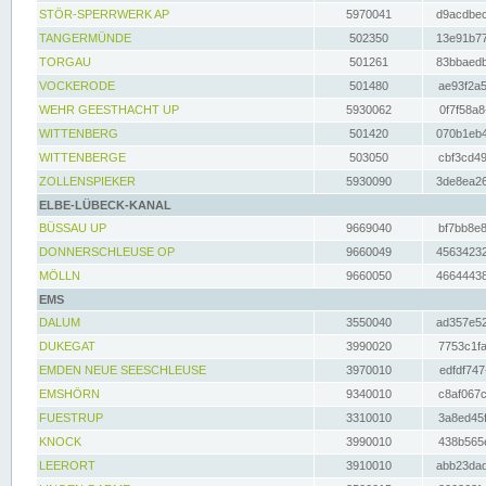
STÖR-SPERRWERK AP
5970041
d9acdbec
TANGERMÜNDE
502350
13e91b77
TORGAU
501261
83bbaedb
VOCKERODE
501480
ae93f2a5
WEHR GEESTHACHT UP
5930062
0f7f58a8
WITTENBERG
501420
070b1eb4
WITTENBERGE
503050
cbf3cd49
ZOLLENSPIEKER
5930090
3de8ea26
ELBE-LÜBECK-KANAL
BÜSSAU UP
9669040
bf7bb8e8
DONNERSCHLEUSE OP
9660049
45634232
MÖLLN
9660050
46644438
EMS
DALUM
3550040
ad357e52
DUKEGAT
3990020
7753c1fa
EMDEN NEUE SEESCHLEUSE
3970010
edfdf747
EMSHÖRN
9340010
c8af067c
FUESTRUP
3310010
3a8ed45f
KNOCK
3990010
438b565e
LEERORT
3910010
abb23dad