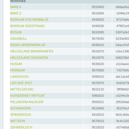
NORDSEE
BAKE A
9510063
e8daa3e2
BAKE Z
9510066
104fdc24
BORKUM FISCHERBALJE
9340020
8727ebfd
BORKUM SÜDSTRAND
9340030
478f21e9
BÜSUM
9510095
5287a3e1
DAGEBÜLL
9570040
6233e901
EIDER-SPERRWERK AP
9530010
04acd7e5
HELGOLAND BINNENHAFEN
9510070
c0ec139b
HELGOLAND SÜDHAFEN
9510075
0d8233b8
HUSUM
9530020
e114aeec
HÖRNUM
9570050
733755fd
LANGEOOG
9390010
a0c1dcb6
LIST AUF SYLT
9570070
5e92d73f
MITTELGRUND
9510132
3ff99b92
NORDERNEY RIFFGAT
9360010
c0244c0e
PELLWORM ANLEGER
9550021
2852b9ab
SCHARHÖRN
9510060
f0197bcf
SPIEKEROOG
9410010
662c4b5e
WITTDÜN
9570010
9c4c11f2
ZEHNERLOCH
9510010
e574d0af