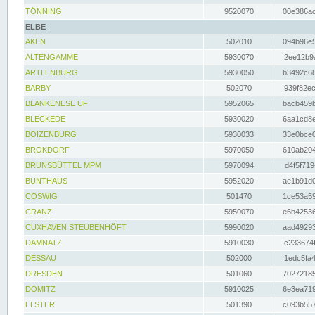
TÖNNING
9520070
00e386ac
ELBE
AKEN
502010
094b96e5
ALTENGAMME
5930070
2ee12b9a
ARTLENBURG
5930050
b3492c68
BARBY
502070
939f82ec
BLANKENESE UF
5952065
bacb459b
BLECKEDE
5930020
6aa1cd8e
BOIZENBURG
5930033
33e0bce0
BROKDORF
5970050
610ab204
BRUNSBÜTTEL MPM
5970094
d4f5f719
BUNTHAUS
5952020
ae1b91d0
COSWIG
501470
1ce53a59
CRANZ
5950070
e6b42536
CUXHAVEN STEUBENHÖFT
5990020
aad49293
DAMNATZ
5910030
c233674f
DESSAU
502000
1edc5fa4
DRESDEN
501060
70272185
DÖMITZ
5910025
6e3ea719
ELSTER
501390
c093b557