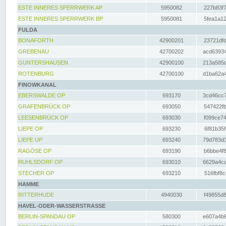
ESTE INNERES SPERRWERK AP
5950082
227b83f7
ESTE INNERES SPERRWERK BP
5950081
5fea1a12
FULDA
BONAFORTH
42900201
23721dfd
GREBENAU
42700202
acd63934
GUNTERSHAUSEN
42900100
213a585d
ROTENBURG
42700100
d1ba62a4
FINOWKANAL
EBERSWALDE OP
693170
3cd46cc7
GRAFENBRÜCK OP
693050
547422fb
LEESENBRÜCK OP
693030
f099ce74
LIEPE OP
693230
6f81b35f
LIEPE UP
693240
79d783d3
RAGÖSE OP
693190
b6bbe4f8
RUHLSDORF OP
693010
6629a4ca
STECHER OP
693210
516fbf8c
HAMME
RITTERHUDE
4940030
f49855d8
HAVEL-ODER-WASSERSTRASSE
BERLIN-SPANDAU OP
580300
e607a4b6