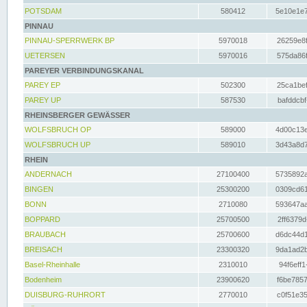
POTSDAM
580412
5e10e1e7
PINNAU
PINNAU-SPERRWERK BP
5970018
26259e8f
UETERSEN
5970016
575da86f
PAREYER VERBINDUNGSKANAL
PAREY EP
502300
25ca1bef
PAREY UP
587530
bafddcbf
RHEINSBERGER GEWÄSSER
WOLFSBRUCH OP
589000
4d00c13e
WOLFSBRUCH UP
589010
3d43a8d7
RHEIN
ANDERNACH
27100400
5735892a
BINGEN
25300200
0309cd61
BONN
2710080
593647aa
BOPPARD
25700500
2ff6379d
BRAUBACH
25700600
d6dc44d1
BREISACH
23300320
9da1ad2b
Basel-Rheinhalle
2310010
94f6eff1
Bodenheim
23900620
f6be7857
DUISBURG-RUHRORT
2770010
c0f51e35