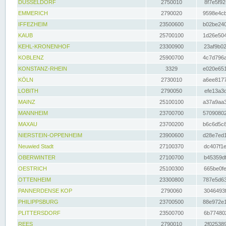
DÜSSELDORF
2750010
8f7e5f92
EMMERICH
2790020
9598e4cb
IFFEZHEIM
23500600
b02be240
KAUB
25700100
1d26e504
KEHL-KRONENHOF
23300900
23af9b02
KOBLENZ
25900700
4c7d796a
KONSTANZ-RHEIN
3329
e020e651
KÖLN
2730010
a6ee8177
LOBITH
2790050
efe13a3d
MAINZ
25100100
a37a9aa3
MANNHEIM
23700700
57090802
MAXAU
23700200
b6c6d5c8
NIERSTEIN-OPPENHEIM
23900600
d28e7ed1
Neuwied Stadt
27100370
dc407f1e
OBERWINTER
27100700
b45359df
OESTRICH
25100300
665be0fe
OTTENHEIM
23300800
787e5d63
PANNERDENSE KOP
2790060
3046493f
PHILIPPSBURG
23700500
88e972e1
PLITTERSDORF
23500700
6b774802
REES
2790010
2f025389