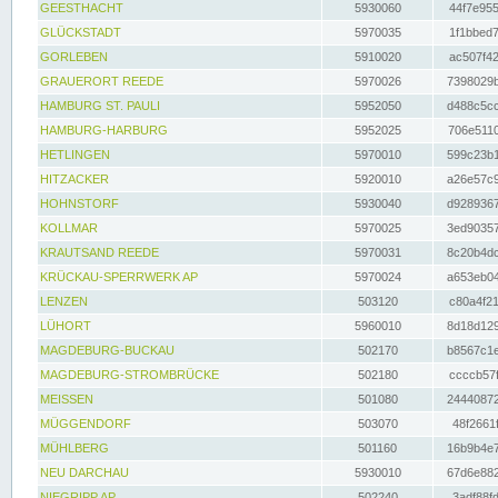
GEESTHACHT
5930060
44f7e955
GLÜCKSTADT
5970035
1f1bbed7
GORLEBEN
5910020
ac507f42
GRAUERORT REEDE
5970026
7398029b
HAMBURG ST. PAULI
5952050
d488c5cc
HAMBURG-HARBURG
5952025
706e5110
HETLINGEN
5970010
599c23b1
HITZACKER
5920010
a26e57c9
HOHNSTORF
5930040
d9289367
KOLLMAR
5970025
3ed90357
KRAUTSAND REEDE
5970031
8c20b4dc
KRÜCKAU-SPERRWERK AP
5970024
a653eb04
LENZEN
503120
c80a4f21
LÜHORT
5960010
8d18d129
MAGDEBURG-BUCKAU
502170
b8567c1e
MAGDEBURG-STROMBRÜCKE
502180
ccccb57f
MEISSEN
501080
24440872
MÜGGENDORF
503070
48f2661f
MÜHLBERG
501160
16b9b4e7
NEU DARCHAU
5930010
67d6e882
NIEGRIPP AP
502240
3adf88fd