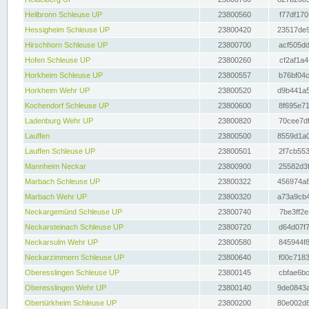
Heilbronn Schleuse UP
23800560
f77df170
Hessigheim Schleuse UP
23800420
23517de9
Hirschhorn Schleuse UP
23800700
acf505dd
Hofen Schleuse UP
23800260
cf2af1a4
Horkheim Schleuse UP
23800557
b76bf04c
Horkheim Wehr UP
23800520
d9b441a5
Kochendorf Schleuse UP
23800600
8f695e71
Ladenburg Wehr UP
23800820
70cee7df
Lauffen
23800500
8559d1a0
Lauffen Schleuse UP
23800501
2f7cb553
Mannheim Neckar
23800900
25582d3f
Marbach Schleuse UP
23800322
456974a8
Marbach Wehr UP
23800320
a73a9cb4
Neckargemünd Schleuse UP
23800740
7be3ff2e
Neckarsteinach Schleuse UP
23800720
d64d07f7
Neckarsulm Wehr UP
23800580
845944f8
Neckarzimmern Schleuse UP
23800640
f00c7183
Oberesslingen Schleuse UP
23800145
cbfae6bc
Oberesslingen Wehr UP
23800140
9de0843a
Obertürkheim Schleuse UP
23800200
80e002d8