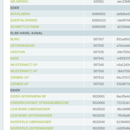
WILHERING
420061
aec23fd6
EDER
AFFOLDERN
42800502
ab9d5a42
EDERTALSPERRE
42800310
c6e9f744
SCHMITTLOTHEIM
42800309
d2155fa6
ELBE-HAVEL-KANAL
BURG
587507
831ad501
DETERSHAGEN
587505
a7b1eda9
GENTHIN
587535
e9e7f20c
KADE
587541
e4f29379
WUSTERWITZ OP
587540
c6a12d34
WUSTERWITZ UP
587550
3bfcf759
ZERBEN OP
587510
64c37072
ZERBEN UP
587520
532d8718
EIDER
EIDER-SPERRWERK BP
9520081
8ac85e6c
FRIEDRICHSTADT STRASSENBRÜCKE
9520060
721313e7
LEXFÄHRE OBERWASSER
9520020
86c5688f
LEXFÄHRE UNTERWASSER
9520030
7f01fbd8
NORDFELD OBERWASSER
9520040
61394669
NORDFELD UNTERWASSER
9520050
cb93548e