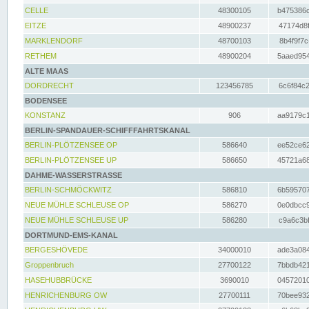
CELLE
48300105
b475386c
EITZE
48900237
47174d8f
MARKLENDORF
48700103
8b4f9f7c
RETHEM
48900204
5aaed954
ALTE MAAS
DORDRECHT
123456785
6c6f84c2
BODENSEE
KONSTANZ
906
aa9179c1
BERLIN-SPANDAUER-SCHIFFFAHRTSKANAL
BERLIN-PLÖTZENSEE OP
586640
ee52ce62
BERLIN-PLÖTZENSEE UP
586650
45721a68
DAHME-WASSERSTRASSE
BERLIN-SCHMÖCKWITZ
586810
6b595707
NEUE MÜHLE SCHLEUSE OP
586270
0e0dbcc9
NEUE MÜHLE SCHLEUSE UP
586280
c9a6c3bf
DORTMUND-EMS-KANAL
BERGESHÖVEDE
34000010
ade3a084
Groppenbruch
27700122
7bbdb421
HASEHUBBRÜCKE
3690010
04572010
HENRICHENBURG OW
27700111
70bee932