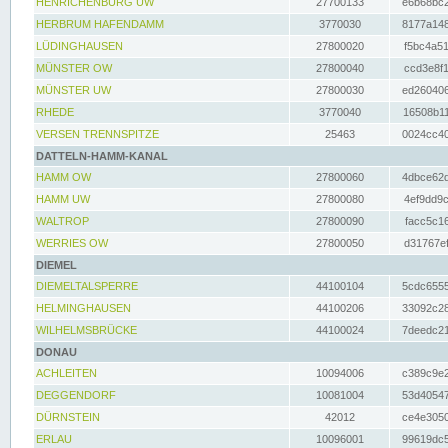
HENRICHENBURG UW
27700133
e6b68bc2
HERBRUM HAFENDAMM
3770030
8177a148
LÜDINGHAUSEN
27800020
f5bc4a51
MÜNSTER OW
27800040
ccd3e8f1
MÜNSTER UW
27800030
ed260406
RHEDE
3770040
16508b11
VERSEN TRENNSPITZE
25463
0024cc40
DATTELN-HAMM-KANAL
HAMM OW
27800060
4dbce62d
HAMM UW
27800080
4ef9dd9c
WALTROP
27800090
facc5c16
WERRIES OW
27800050
d31767ef
DIEMEL
DIEMELTALSPERRE
44100104
5cdc6555
HELMINGHAUSEN
44100206
33092c28
WILHELMSBRÜCKE
44100024
7deedc21
DONAU
ACHLEITEN
10094006
c389c9e2
DEGGENDORF
10081004
53d40547
DÜRNSTEIN
42012
ce4e3050
ERLAU
10096001
99619dc5