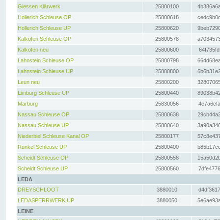
Giessen Klärwerk
25800100
4b386a6a
Hollerich Schleuse OP
25800618
cedc9b0c
Hollerich Schleuse UP
25800620
9beb7290
Kalkofen Schleuse OP
25800578
a7034573
Kalkofen neu
25800600
64f735fd
Lahnstein Schleuse OP
25800798
664d68ea
Lahnstein Schleuse UP
25800800
6b6b31e2
Leun neu
25800200
32807065
Limburg Schleuse UP
25800440
89038b42
Marburg
25830056
4e7a6cfa
Nassau Schleuse OP
25800638
29cb44a2
Nassau Schleuse UP
25800640
3a90a346
Niederbiel Schleuse Kanal OP
25800177
57c8e437
Runkel Schleuse UP
25800400
b85b17cc
Scheidt Schleuse OP
25800558
15a50d2b
Scheidt Schleuse UP
25800560
7dfe4776
LEDA
DREYSCHLOOT
3880010
d4df3617
LEDASPERRWERK UP
3880050
5e6ae93a
LEINE