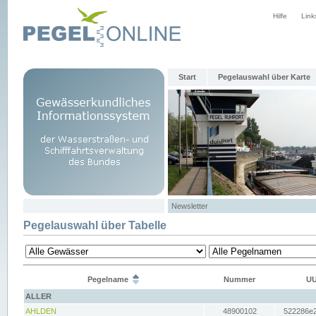
Hilfe
Link
Start
Pegelauswahl über Karte
Newsletter
Pegelauswahl über Tabelle
Pegelname
Nummer
UU
ALLER
AHLDEN
48900102
522286e2