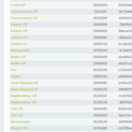
Fankel UP
26900300
583420a8
Grevenmacher OP
2610180
6e72bebf
Grevenmacher UP
26100200
69308142
Koblenz OP
26900880
3f64ff08
Koblenz UP
26900900
9dbcac54
Lehmen OP
26900680
d0abe01a
Lehmen UP
26900700
dc1bb420
Mehring AMS
26700100
4c1b6f17
Müden OP
26900480
a5c880a3
Müden UP
26900500
edc67ca3
Perl
26100100
c263ea53
Ruwer
26500150
abd34ee6
Sankt Aldegund OP
26900080
e4d6a271
Sankt Aldegund UP
26900100
20640279
Stadtbredimus OP
26100110
cceb7060
Stadtbredimus UP
26100130
dfdf753b
Trier OP
26500080
9d2b4126
Trier UP
26500100
3bec53ca
Wincheringen
26100140
bb5560fc
Wintrich OP
26700380
cb4789e4