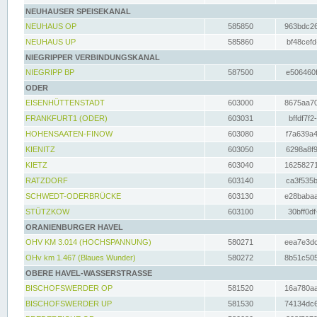
NEUHAUSER SPEISEKANAL
NEUHAUS OP
585850
963bdc26
NEUHAUS UP
585860
bf48cefd
NIEGRIPPER VERBINDUNGSKANAL
NIEGRIPP BP
587500
e506460f
ODER
EISENHÜTTENSTADT
603000
8675aa70
FRANKFURT1 (ODER)
603031
bffdf7f2
HOHENSAATEN-FINOW
603080
f7a639a4
KIENITZ
603050
6298a8f9
KIETZ
603040
16258271
RATZDORF
603140
ca3f535b
SCHWEDT-ODERBRÜCKE
603130
e28babaa
STÜTZKOW
603100
30bff0df
ORANIENBURGER HAVEL
OHV KM 3.014 (HOCHSPANNUNG)
580271
eea7e3dc
OHv km 1.467 (Blaues Wunder)
580272
8b51c505
OBERE HAVEL-WASSERSTRASSE
BISCHOFSWERDER OP
581520
16a780aa
BISCHOFSWERDER UP
581530
74134dc6