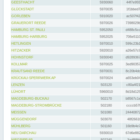
GEESTHACHT
5930060
44f7e955
GLÜCKSTADT
5970035
1f1bbed7
GORLEBEN
5910020
ac507f42
GRAUERORT REEDE
5970026
7398029b
HAMBURG ST. PAULI
5952050
d488c5cc
HAMBURG-HARBURG
5952025
706e5110
HETLINGEN
5970010
599c23b1
HITZACKER
5920010
a26e57c9
HOHNSTORF
5930040
d9289367
KOLLMAR
5970025
3ed90357
KRAUTSAND REEDE
5970031
8c20b4dc
KRÜCKAU-SPERRWERK AP
5970024
a653eb04
LENZEN
503120
c80a4f21
LÜHORT
5960010
8d18d129
MAGDEBURG-BUCKAU
502170
b8567c1e
MAGDEBURG-STROMBRÜCKE
502180
ccccb57f
MEISSEN
501080
24440872
MÜGGENDORF
503070
48f2661f
MÜHLBERG
501160
16b9b4e7
NEU DARCHAU
5930010
67d6e882
NIEGRIPP AP
502240
3adf88fd