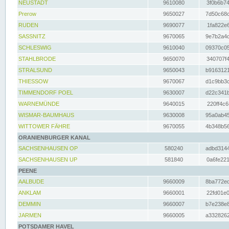
NEUSTADT
9610080
3f0b6b74
Prerow
9650027
7d50c68c
RUDEN
9690077
1fa822e6
SASSNITZ
9670065
9e7b2a4d
SCHLESWIG
9610040
09370c05
STAHLBRODE
9650070
340707f4
STRALSUND
9650043
b9163121
THIESSOW
9670067
d1c9bb3c
TIMMENDORF POEL
9630007
d22c341b
WARNEMÜNDE
9640015
220ff4c6
WISMAR-BAUMHAUS
9630008
95a0ab45
WITTOWER FÄHRE
9670055
4b348b56
ORANIENBURGER KANAL
SACHSENHAUSEN OP
580240
adbd3144
SACHSENHAUSEN UP
581840
0a6fe221
PEENE
AALBUDE
9660009
8ba772ed
ANKLAM
9660001
22fd01e0
DEMMIN
9660007
b7e238e8
JARMEN
9660005
a3328262
POTSDAMER HAVEL