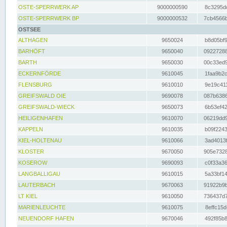
OSTE-SPERRWERK AP
9000000590
8c3295dc
OSTE-SPERRWERK BP
9000000532
7cb4566b
OSTSEE
ALTHAGEN
9650024
b8d05bf9
BARHÖFT
9650040
09227288
BARTH
9650030
00c33ed9
ECKERNFÖRDE
9610045
1faa9b2c
FLENSBURG
9610010
9e19c411
GREIFSWALD OIE
9690078
087b6386
GREIFSWALD-WIECK
9650073
6b53ef42
HEILIGENHAFEN
9610070
06219dd9
KAPPELN
9610035
b09f2243
KIEL-HOLTENAU
9610066
3ad4013f
KLOSTER
9670050
905e7328
KOSEROW
9690093
c0f33a36
LANGBALLIGAU
9610015
5a33bf14
LAUTERBACH
9670063
91922b9b
LT KIEL
9610050
736437d7
MARIENLEUCHTE
9610075
8effc15d
NEUENDORF HAFEN
9670046
492f85b8