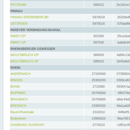
POTSDAM
580412
5e10e1e7
PINNAU
PINNAU-SPERRWERK BP
5970018
26259e8f
UETERSEN
5970016
575da86f
PAREYER VERBINDUNGSKANAL
PAREY EP
502300
25ca1bef
PAREY UP
587530
bafddcbf
RHEINSBERGER GEWÄSSER
WOLFSBRUCH OP
589000
4d00c13e
WOLFSBRUCH UP
589010
3d43a8d7
RHEIN
ANDERNACH
27100400
5735892a
BINGEN
25300200
0309cd61
BONN
2710080
593647aa
BOPPARD
25700500
2ff6379d
BRAUBACH
25700600
d6dc44d1
BREISACH
23300320
9da1ad2b
Basel-Rheinhalle
2310010
94f6eff1
Bodenheim
23900620
f6be7857
DUISBURG-RUHRORT
2770010
c0f51e35