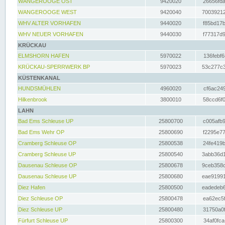
WANGEROOGE OST
9420020
26656fda
WANGEROOGE WEST
9420040
70039212
WHV ALTER VORHAFEN
9440020
f85bd17b
WHV NEUER VORHAFEN
9440030
f77317d9
KRÜCKAU
ELMSHORN HAFEN
5970022
136febf6
KRÜCKAU-SPERRWERK BP
5970023
53c277c3
KÜSTENKANAL
HUNDSMÜHLEN
4960020
cf6ac249
Hilkenbrook
3800010
58ccd6f0
LAHN
Bad Ems Schleuse UP
25800700
c005afb9
Bad Ems Wehr OP
25800690
f2295e77
Cramberg Schleuse OP
25800538
24fe419b
Cramberg Schleuse UP
25800540
3abb36d1
Dausenau Schleuse OP
25800678
9ceb358c
Dausenau Schleuse UP
25800680
eae91991
Diez Hafen
25800500
eadedeb6
Diez Schleuse OP
25800478
ea62ec5f
Diez Schleuse UP
25800480
31750a0f
Fürfurt Schleuse UP
25800300
34af0fca