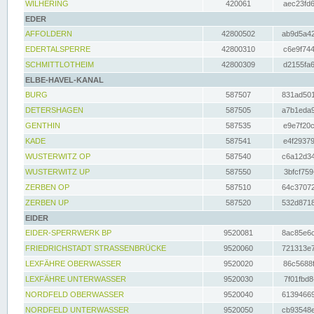
WILHERING
420061
aec23fd6
EDER
AFFOLDERN
42800502
ab9d5a42
EDERTALSPERRE
42800310
c6e9f744
SCHMITTLOTHEIM
42800309
d2155fa6
ELBE-HAVEL-KANAL
BURG
587507
831ad501
DETERSHAGEN
587505
a7b1eda9
GENTHIN
587535
e9e7f20c
KADE
587541
e4f29379
WUSTERWITZ OP
587540
c6a12d34
WUSTERWITZ UP
587550
3bfcf759
ZERBEN OP
587510
64c37072
ZERBEN UP
587520
532d8718
EIDER
EIDER-SPERRWERK BP
9520081
8ac85e6c
FRIEDRICHSTADT STRASSENBRÜCKE
9520060
721313e7
LEXFÄHRE OBERWASSER
9520020
86c5688f
LEXFÄHRE UNTERWASSER
9520030
7f01fbd8
NORDFELD OBERWASSER
9520040
61394669
NORDFELD UNTERWASSER
9520050
cb93548e