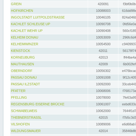
GREIN
420091
f3bf0b0b
HOFKIRCHEN
10088003
616dd98e
INGOLSTADT LUITPOLDSTRASSE
10046105
824a046b
KACHLET SCHLEUSE UP
10090708
0fd56e0a
KACHLET WEHR UP
10090408
560cf185
KELHEIM DONAU
10053009
296fc6d4
KELHEIMWINZER
10054500
c9409937
KIENSTOCK
42011
56178f74
KORNEUBURG
42013
ff44be4a
MAUTHAUSEN
42009
6b002fef
OBERNDORF
10056302
e476bcad
PASSAU DONAU
10091008
9f12c405
PASSAU ILZSTADT
10092000
33ceb441
PFATTER
10068006
f768173a
PFELLING
10078000
7fe63a95
REGENSBURG EISERNE BRÜCKE
10061007
eebd633a
SCHWABELWEIS
10062000
7644f1d7
THEBNERSTRASSL
42015
f7b5c3d3
VILSHOFEN
10089006
e6d68ab7
WILDUNGSMAUER
42014
35846b8b