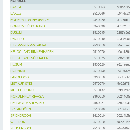
NORDSEE
BAKE A
9510063
e8daa3e2
BAKE Z
9510066
104fdc24
BORKUM FISCHERBALJE
9340020
8727ebfd
BORKUM SÜDSTRAND
9340030
478f21e9
BÜSUM
9510095
5287a3e1
DAGEBÜLL
9570040
6233e901
EIDER-SPERRWERK AP
9530010
04acd7e5
HELGOLAND BINNENHAFEN
9510070
c0ec139b
HELGOLAND SÜDHAFEN
9510075
0d8233b8
HUSUM
9530020
e114aeec
HÖRNUM
9570050
733755fd
LANGEOOG
9390010
a0c1dcb6
LIST AUF SYLT
9570070
5e92d73f
MITTELGRUND
9510132
3ff99b92
NORDERNEY RIFFGAT
9360010
c0244c0e
PELLWORM ANLEGER
9550021
2852b9ab
SCHARHÖRN
9510060
f0197bcf
SPIEKEROOG
9410010
662c4b5e
WITTDÜN
9570010
9c4c11f2
ZEHNERLOCH
9510010
e574d0af