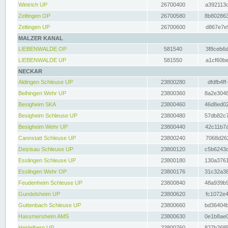
Wintrich UP
26700400
a392113c
Zeltingen OP
26700580
8b802863
Zeltingen UP
26700600
d867e7e9
MALZER KANAL
LIEBENWALDE OP
581540
3f8ceb6d
LIEBENWALDE UP
581550
a1cf60be
NECKAR
Aldingen Schleuse UP
23800280
dfdfb4ff
Beihingen Wehr UP
23800360
8a2e3048
Besigheim SKA
23800460
46d8ed02
Besigheim Schleuse UP
23800480
57db82c7
Besigheim Wehr UP
23800440
42c11b7a
Cannstatt Schleuse UP
23800240
7068d262
Deizisau Schleuse UP
23800120
c5b6243d
Esslingen Schleuse UP
23800180
130a3761
Esslingen Wehr OP
23800176
31c32a38
Feudenheim Schleuse UP
23800840
48a939b9
Gundelsheim UP
23800620
fc1072e4
Guttenbach Schleuse UP
23800660
bd36404b
Hassmersheim AMS
23800630
0e1b8ae0
Heidelberg UP
23800760
827b2685