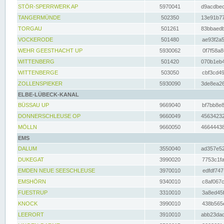
STÖR-SPERRWERK AP
5970041
d9acdbec
TANGERMÜNDE
502350
13e91b77
TORGAU
501261
83bbaedb
VOCKERODE
501480
ae93f2a5
WEHR GEESTHACHT UP
5930062
0f7f58a8
WITTENBERG
501420
070b1eb4
WITTENBERGE
503050
cbf3cd49
ZOLLENSPIEKER
5930090
3de8ea26
ELBE-LÜBECK-KANAL
BÜSSAU UP
9669040
bf7bb8e8
DONNERSCHLEUSE OP
9660049
45634232
MÖLLN
9660050
46644438
EMS
DALUM
3550040
ad357e52
DUKEGAT
3990020
7753c1fa
EMDEN NEUE SEESCHLEUSE
3970010
edfdf747
EMSHÖRN
9340010
c8af067c
FUESTRUP
3310010
3a8ed45f
KNOCK
3990010
438b565e
LEERORT
3910010
abb23dad