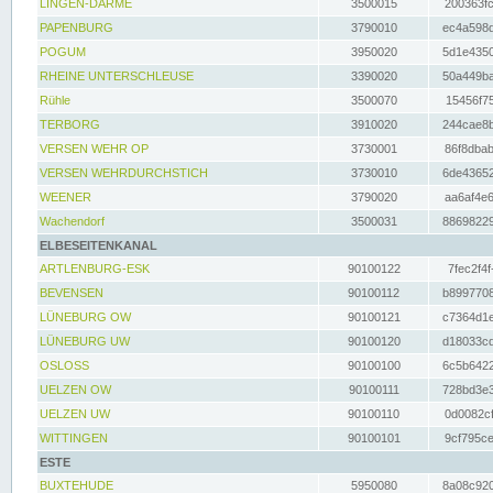
LINGEN-DARME
3500015
200363fc
PAPENBURG
3790010
ec4a598d
POGUM
3950020
5d1e4350
RHEINE UNTERSCHLEUSE
3390020
50a449ba
Rühle
3500070
15456f75
TERBORG
3910020
244cae8b
VERSEN WEHR OP
3730001
86f8dbab
VERSEN WEHRDURCHSTICH
3730010
6de43652
WEENER
3790020
aa6af4e6
Wachendorf
3500031
88698229
ELBESEITENKANAL
ARTLENBURG-ESK
90100122
7fec2f4f
BEVENSEN
90100112
b8997708
LÜNEBURG OW
90100121
c7364d1e
LÜNEBURG UW
90100120
d18033cd
OSLOSS
90100100
6c5b6422
UELZEN OW
90100111
728bd3e3
UELZEN UW
90100110
0d0082cf
WITTINGEN
90100101
9cf795ce
ESTE
BUXTEHUDE
5950080
8a08c920