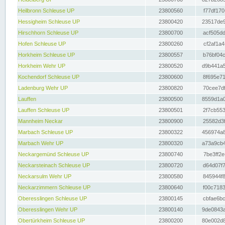
Heilbronn Schleuse UP
23800560
f77df170
Hessigheim Schleuse UP
23800420
23517de9
Hirschhorn Schleuse UP
23800700
acf505dd
Hofen Schleuse UP
23800260
cf2af1a4
Horkheim Schleuse UP
23800557
b76bf04c
Horkheim Wehr UP
23800520
d9b441a5
Kochendorf Schleuse UP
23800600
8f695e71
Ladenburg Wehr UP
23800820
70cee7df
Lauffen
23800500
8559d1a0
Lauffen Schleuse UP
23800501
2f7cb553
Mannheim Neckar
23800900
25582d3f
Marbach Schleuse UP
23800322
456974a8
Marbach Wehr UP
23800320
a73a9cb4
Neckargemünd Schleuse UP
23800740
7be3ff2e
Neckarsteinach Schleuse UP
23800720
d64d07f7
Neckarsulm Wehr UP
23800580
845944f8
Neckarzimmern Schleuse UP
23800640
f00c7183
Oberesslingen Schleuse UP
23800145
cbfae6bc
Oberesslingen Wehr UP
23800140
9de0843a
Obertürkheim Schleuse UP
23800200
80e002d8