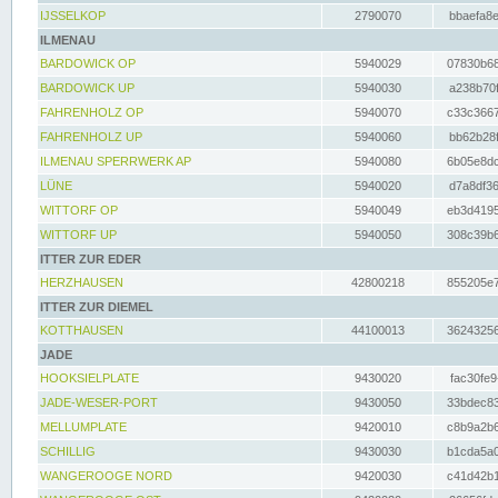
IJSSELKOP
2790070
bbaefa8e
ILMENAU
BARDOWICK OP
5940029
07830b68
BARDOWICK UP
5940030
a238b70f
FAHRENHOLZ OP
5940070
c33c3667
FAHRENHOLZ UP
5940060
bb62b28f
ILMENAU SPERRWERK AP
5940080
6b05e8dc
LÜNE
5940020
d7a8df36
WITTORF OP
5940049
eb3d4195
WITTORF UP
5940050
308c39b6
ITTER ZUR EDER
HERZHAUSEN
42800218
855205e7
ITTER ZUR DIEMEL
KOTTHAUSEN
44100013
36243256
JADE
HOOKSIELPLATE
9430020
fac30fe9
JADE-WESER-PORT
9430050
33bdec83
MELLUMPLATE
9420010
c8b9a2b6
SCHILLIG
9430030
b1cda5a0
WANGEROOGE NORD
9420030
c41d42b1