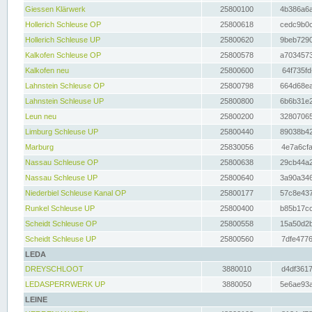
Giessen Klärwerk
25800100
4b386a6a
Hollerich Schleuse OP
25800618
cedc9b0c
Hollerich Schleuse UP
25800620
9beb7290
Kalkofen Schleuse OP
25800578
a7034573
Kalkofen neu
25800600
64f735fd
Lahnstein Schleuse OP
25800798
664d68ea
Lahnstein Schleuse UP
25800800
6b6b31e2
Leun neu
25800200
32807065
Limburg Schleuse UP
25800440
89038b42
Marburg
25830056
4e7a6cfa
Nassau Schleuse OP
25800638
29cb44a2
Nassau Schleuse UP
25800640
3a90a346
Niederbiel Schleuse Kanal OP
25800177
57c8e437
Runkel Schleuse UP
25800400
b85b17cc
Scheidt Schleuse OP
25800558
15a50d2b
Scheidt Schleuse UP
25800560
7dfe4776
LEDA
DREYSCHLOOT
3880010
d4df3617
LEDASPERRWERK UP
3880050
5e6ae93a
LEINE