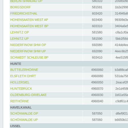
BERLIN-SPANDAU UP
580310
2c68509c
BORGSDORF
581591
1b2e2996
FRIEDRICHSTHAL
603420
314945d6
HOHENSAATEN WEST AP
603400
99309d3e
HOHENSAATEN WEST BP
603310
3404a6e5
LEHNITZ OP
581580
c8a1cf0a
LEHNITZ UP
581590
5bb1f56d
NIEDERFINOW SHW OP
692080
414dd4ee
NIEDERFINOW SHW UP
692090
4eec6b25
SCHWEDT SCHLEUSE BP
603410
4ee515f9
HUNTE
BUTTELERHÖRNE
4960060
b3d88ca6
ELSFLETH OHRT
4960080
531da758
HOLLERSIEL
4960050
2eacef2f
HUNTEBRÜCK
4960070
2e1d458b
OLDENBURG-DRIELAKE
4960030
1b51e55e
REITHÖRNE
4960040
c9df61c4
HAVELKANAL
SCHÖNWALDE OP
587050
d8ef9f21
SCHÖNWALDE UP
587060
b6650b13
IJSSEL