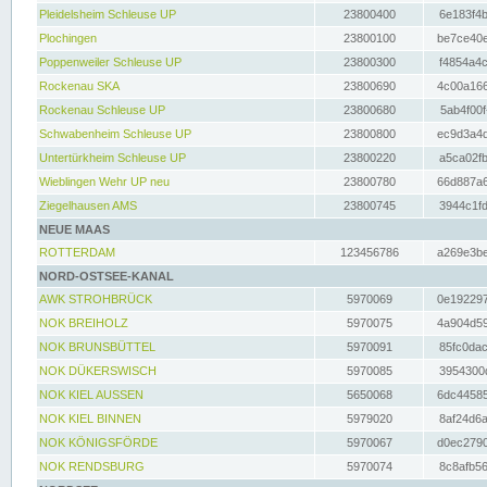
Pleidelsheim Schleuse UP
23800400
6e183f4b
Plochingen
23800100
be7ce40e
Poppenweiler Schleuse UP
23800300
f4854a4c
Rockenau SKA
23800690
4c00a166
Rockenau Schleuse UP
23800680
5ab4f00f
Schwabenheim Schleuse UP
23800800
ec9d3a4d
Untertürkheim Schleuse UP
23800220
a5ca02fb
Wieblingen Wehr UP neu
23800780
66d887a6
Ziegelhausen AMS
23800745
3944c1fd
NEUE MAAS
ROTTERDAM
123456786
a269e3be
NORD-OSTSEE-KANAL
AWK STROHBRÜCK
5970069
0e192297
NOK BREIHOLZ
5970075
4a904d59
NOK BRUNSBÜTTEL
5970091
85fc0dac
NOK DÜKERSWISCH
5970085
3954300d
NOK KIEL AUSSEN
5650068
6dc44585
NOK KIEL BINNEN
5979020
8af24d6a
NOK KÖNIGSFÖRDE
5970067
d0ec2790
NOK RENDSBURG
5970074
8c8afb56