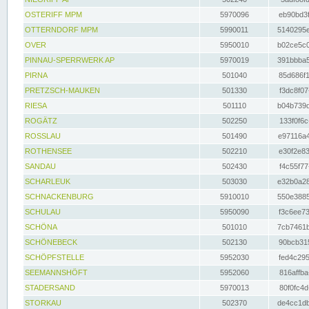
OSTERIFF MPM
5970096
eb90bd3f
OTTERNDORF MPM
5990011
5140295e
OVER
5950010
b02ce5c0
PINNAU-SPERRWERK AP
5970019
391bbba5
PIRNA
501040
85d686f1
PRETZSCH-MAUKEN
501330
f3dc8f07
RIESA
501110
b04b739d
ROGÄTZ
502250
133f0f6c
ROSSLAU
501490
e97116a4
ROTHENSEE
502210
e30f2e83
SANDAU
502430
f4c55f77
SCHARLEUK
503030
e32b0a28
SCHNACKENBURG
5910010
550e3885
SCHULAU
5950090
f3c6ee73
SCHÖNA
501010
7cb7461b
SCHÖNEBECK
502130
90bcb315
SCHÖPFSTELLE
5952030
fed4c295
SEEMANNSHÖFT
5952060
816affba
STADERSAND
5970013
80f0fc4d
STORKAU
502370
de4cc1db