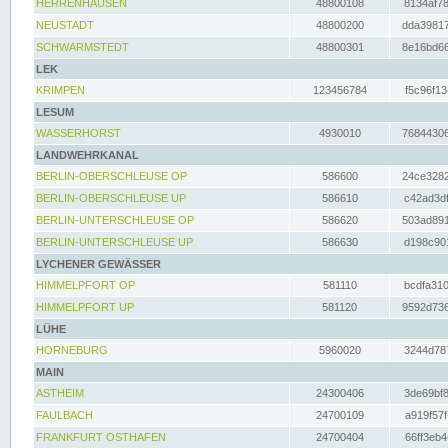
HERRENHAUSEN
48800108
8134af78
NEUSTADT
48800200
dda39817
SCHWARMSTEDT
48800301
8e16bd66
LEK
KRIMPEN
123456784
f5c96f13
LESUM
WASSERHORST
4930010
76844306
LANDWEHRKANAL
BERLIN-OBERSCHLEUSE OP
586600
24ce3282
BERLIN-OBERSCHLEUSE UP
586610
c42ad3df
BERLIN-UNTERSCHLEUSE OP
586620
503ad891
BERLIN-UNTERSCHLEUSE UP
586630
d198c901
LYCHENER GEWÄSSER
HIMMELPFORT OP
581110
bcdfa310
HIMMELPFORT UP
581120
9592d736
LÜHE
HORNEBURG
5960020
3244d787
MAIN
ASTHEIM
24300406
3de69bf8
FAULBACH
24700109
a919f57f
FRANKFURT OSTHAFEN
24700404
66ff3eb4