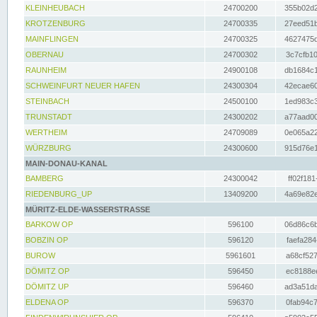
KLEINHEUBACH
24700200
355b02d2
KROTZENBURG
24700335
27eed51b
MAINFLINGEN
24700325
4627475d
OBERNAU
24700302
3c7cfb10
RAUNHEIM
24900108
db1684c1
SCHWEINFURT NEUER HAFEN
24300304
42ecae60
STEINBACH
24500100
1ed983c3
TRUNSTADT
24300202
a77aad00
WERTHEIM
24709089
0e065a22
WÜRZBURG
24300600
915d76e1
MAIN-DONAU-KANAL
BAMBERG
24300042
ff02f181
RIEDENBURG_UP
13409200
4a69e82e
MÜRITZ-ELDE-WASSERSTRASSE
BARKOW OP
596100
06d86c6b
BOBZIN OP
596120
faefa284
BUROW
5961601
a68cf527
DÖMITZ OP
596450
ec8188ee
DÖMITZ UP
596460
ad3a51da
ELDENA OP
596370
0fab94c7