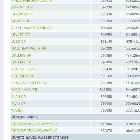
FINDENWIRUNSHIER OP
596410
a5902c55
GARWITZ UP
596230
12499527
GRABOW OP
596330
db4a69b2
GÜRITZ OP
596350
956ce5ff
KLEIN LAASCH WEHR OP
596300
25530a3e
LEWITZ OP
596250
7bbd90ad
LÜBZ OP
596140
d75442cf
MALCHOW WEHR OP
596200
bccaacb3
MALLISS OP
596390
497c29ee
MALLISS UP
596400
a64918a6
NEU KALLISS OP
596430
30739ff3
NEUBURG OP
596160
541c508a
NEUSTADT GLEWE OP
596280
c4381eb3
PARCHIM GÜTE
5961801
3dec3921
PLAU OP
596080
3ffddb2c
PLAU UP
596090
506e6b03
WAREN
596030
bd317edd
MÜGGELSPREE
GROSSE TRÄNKE WEHR OP
582660
81630fdd
GROSSE TRÄNKE WEHR UP
582670
cfad4ee5
MÜRITZ-HAVEL-WASSERSTRASSE