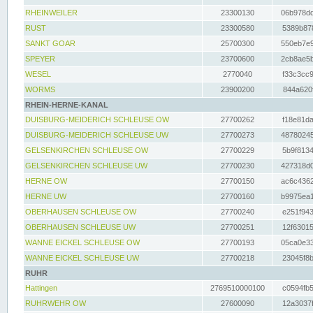
RHEINWEILER
23300130
06b978dd
RUST
23300580
5389b878
SANKT GOAR
25700300
550eb7e9
SPEYER
23700600
2cb8ae5b
WESEL
2770040
f33c3cc9
WORMS
23900200
844a620f
RHEIN-HERNE-KANAL
DUISBURG-MEIDERICH SCHLEUSE OW
27700262
f18e81da
DUISBURG-MEIDERICH SCHLEUSE UW
27700273
48780245
GELSENKIRCHEN SCHLEUSE OW
27700229
5b9f8134
GELSENKIRCHEN SCHLEUSE UW
27700230
427318d0
HERNE OW
27700150
ac6c4362
HERNE UW
27700160
b9975ea1
OBERHAUSEN SCHLEUSE OW
27700240
e251f943
OBERHAUSEN SCHLEUSE UW
27700251
12f63015
WANNE EICKEL SCHLEUSE OW
27700193
05ca0e33
WANNE EICKEL SCHLEUSE UW
27700218
23045f8b
RUHR
Hattingen
2769510000100
c0594fb5
RUHRWEHR OW
27600090
12a3037f