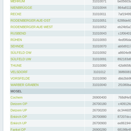
MEHRUM
31010071
be05603a
NIENBRÜGGE
31010044
864a8111
RECKE
31010011
7af19499
RODENBERGER AUE-OST
31010051
6288de60
RODENBERGER AUE-WEST
31010052
eb24b5a3
RUSBEND
31010043
c1f06401
RÜHEN
31010093
4ed5f6da
SEHNDE
31010070
ab0d9117
SÜLFELD OW
31010092
a8604e8f
SÜLFELD UW
31010091
892183d6
THUNE
31010080
42b865fb
VELSDORF
3101012
36f80081
VORSFELDE
31010090
dbb2bb9f
WARBER GRABEN
31010040
2f1080ba
MOSEL
Cochem
26900400
768df4e9
Detzem OP
26700180
c40912fd
Detzem UP
26700200
dc344605
Enkirch OP
26700880
87207dcd
Enkirch UP
26700900
ee861944
Fankel OP
26900280
68198b48