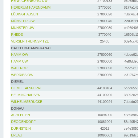
HENRICHENBURG UW
27700133
e6b68bc2
HERBRUM HAFENDAMM
3770030
8177a148
LÜDINGHAUSEN
27800020
f5bc4a51
MÜNSTER OW
27800040
ccd3e8f1
MÜNSTER UW
27800030
ed260406
RHEDE
3770040
16508b11
VERSEN TRENNSPITZE
25463
0024cc40
DATTELN-HAMM-KANAL
HAMM OW
27800060
4dbce62d
HAMM UW
27800080
4ef9dd9c
WALTROP
27800090
facc5c16
WERRIES OW
27800050
d31767ef
DIEMEL
DIEMELTALSPERRE
44100104
5cdc6555
HELMINGHAUSEN
44100206
33092c28
WILHELMSBRÜCKE
44100024
7deedc21
DONAU
ACHLEITEN
10094006
c389c9e2
DEGGENDORF
10081004
53d40547
DÜRNSTEIN
42012
ce4e3050
ERLAU
10096001
99619dc5