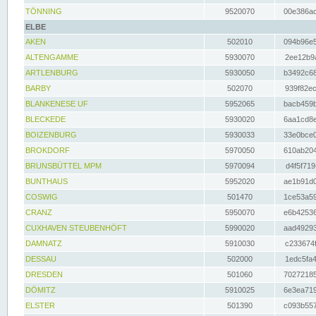
TÖNNING
9520070
00e386ac
ELBE
AKEN
502010
094b96e5
ALTENGAMME
5930070
2ee12b9a
ARTLENBURG
5930050
b3492c68
BARBY
502070
939f82ec
BLANKENESE UF
5952065
bacb459b
BLECKEDE
5930020
6aa1cd8e
BOIZENBURG
5930033
33e0bce0
BROKDORF
5970050
610ab204
BRUNSBÜTTEL MPM
5970094
d4f5f719
BUNTHAUS
5952020
ae1b91d0
COSWIG
501470
1ce53a59
CRANZ
5950070
e6b42536
CUXHAVEN STEUBENHÖFT
5990020
aad49293
DAMNATZ
5910030
c233674f
DESSAU
502000
1edc5fa4
DRESDEN
501060
70272185
DÖMITZ
5910025
6e3ea719
ELSTER
501390
c093b557