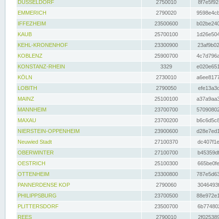
DÜSSELDORF
2750010
8f7e5f92
EMMERICH
2790020
9598e4cb
IFFEZHEIM
23500600
b02be240
KAUB
25700100
1d26e504
KEHL-KRONENHOF
23300900
23af9b02
KOBLENZ
25900700
4c7d796a
KONSTANZ-RHEIN
3329
e020e651
KÖLN
2730010
a6ee8177
LOBITH
2790050
efe13a3d
MAINZ
25100100
a37a9aa3
MANNHEIM
23700700
57090802
MAXAU
23700200
b6c6d5c8
NIERSTEIN-OPPENHEIM
23900600
d28e7ed1
Neuwied Stadt
27100370
dc407f1e
OBERWINTER
27100700
b45359df
OESTRICH
25100300
665be0fe
OTTENHEIM
23300800
787e5d63
PANNERDENSE KOP
2790060
3046493f
PHILIPPSBURG
23700500
88e972e1
PLITTERSDORF
23500700
6b774802
REES
2790010
2f025389