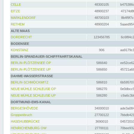
CELLE
48300105
b475386c
EITZE
48900237
47174d8f
MARKLENDORF
48700103
8b4f9f7c
RETHEM
48900204
5aaed954
ALTE MAAS
DORDRECHT
123456785
6c6f84c2
BODENSEE
KONSTANZ
906
aa9179c1
BERLIN-SPANDAUER-SCHIFFFAHRTSKANAL
BERLIN-PLÖTZENSEE OP
586640
ee52ce62
BERLIN-PLÖTZENSEE UP
586650
45721a68
DAHME-WASSERSTRASSE
BERLIN-SCHMÖCKWITZ
586810
6b595707
NEUE MÜHLE SCHLEUSE OP
586270
0e0dbcc9
NEUE MÜHLE SCHLEUSE UP
586280
c9a6c3bf
DORTMUND-EMS-KANAL
BERGESHÖVEDE
34000010
ade3a084
Groppenbruch
27700122
7bbdb421
HASEHUBBRÜCKE
3690010
04572010
HENRICHENBURG OW
27700111
70bee932