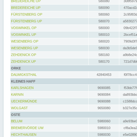
BREDEREICHE OP
580080
308f5979
BREDEREICHE UP
580090
470acd2a
FÜRSTENBERG OP
580060
2c95f83d
FÜRSTENBERG UP
580070
a5830277
VOßWINKEL OP
580000
09b422f7
VOßWINKEL UP
580010
2bcef51a
WESENBERG OP
580020
7909d3f7
WESENBERG UP
580030
da3b5de9
ZEHDENICK OP
580160
a9b8e24c
ZEHDENICK UP
580170
721d7dbf
ORKE
DALWIGKSTHAL
42840453
f0f78cc4
KLEINES HAFF
KARLSHAGEN
9690085
f53bb77f
KARNIN
9690084
da893bbd
UECKERMÜNDE
9690088
c1588dcc
WOLGAST
9650080
b327e35c
OSTE
BELUM
5980060
a9e93be0
BREMERVÖRDE UW
5980010
cf8a3ea2
HECHTHAUSEN
5980030
e5e02890