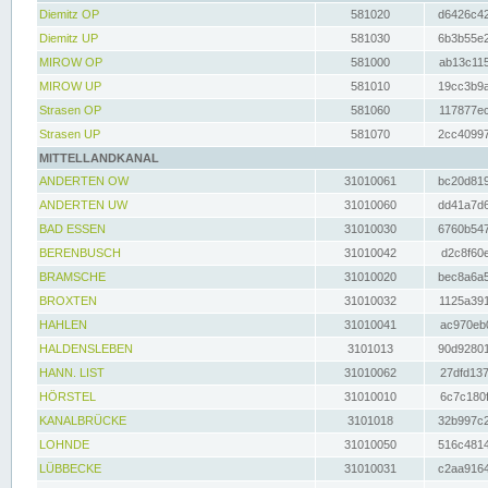
Diemitz OP
581020
d6426c42
Diemitz UP
581030
6b3b55e2
MIROW OP
581000
ab13c115
MIROW UP
581010
19cc3b9a
Strasen OP
581060
117877ec
Strasen UP
581070
2cc40997
MITTELLANDKANAL
ANDERTEN OW
31010061
bc20d819
ANDERTEN UW
31010060
dd41a7d6
BAD ESSEN
31010030
6760b547
BERENBUSCH
31010042
d2c8f60e
BRAMSCHE
31010020
bec8a6a5
BROXTEN
31010032
1125a391
HAHLEN
31010041
ac970eb0
HALDENSLEBEN
3101013
90d92801
HANN. LIST
31010062
27dfd137
HÖRSTEL
31010010
6c7c180f
KANALBRÜCKE
3101018
32b997c2
LOHNDE
31010050
516c4814
LÜBBECKE
31010031
c2aa9164