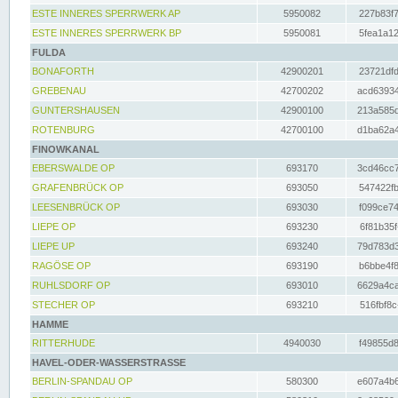
ESTE INNERES SPERRWERK AP
5950082
227b83f7
ESTE INNERES SPERRWERK BP
5950081
5fea1a12
FULDA
BONAFORTH
42900201
23721dfd
GREBENAU
42700202
acd63934
GUNTERSHAUSEN
42900100
213a585d
ROTENBURG
42700100
d1ba62a4
FINOWKANAL
EBERSWALDE OP
693170
3cd46cc7
GRAFENBRÜCK OP
693050
547422fb
LEESENBRÜCK OP
693030
f099ce74
LIEPE OP
693230
6f81b35f
LIEPE UP
693240
79d783d3
RAGÖSE OP
693190
b6bbe4f8
RUHLSDORF OP
693010
6629a4ca
STECHER OP
693210
516fbf8c
HAMME
RITTERHUDE
4940030
f49855d8
HAVEL-ODER-WASSERSTRASSE
BERLIN-SPANDAU OP
580300
e607a4b6