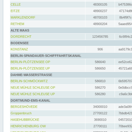
CELLE
48300105
b475386c
EITZE
48900237
47174d8f
MARKLENDORF
48700103
8b4f9f7c
RETHEM
48900204
5aaed954
ALTE MAAS
DORDRECHT
123456785
6c6f84c2
BODENSEE
KONSTANZ
906
aa9179c1
BERLIN-SPANDAUER-SCHIFFFAHRTSKANAL
BERLIN-PLÖTZENSEE OP
586640
ee52ce62
BERLIN-PLÖTZENSEE UP
586650
45721a68
DAHME-WASSERSTRASSE
BERLIN-SCHMÖCKWITZ
586810
6b595707
NEUE MÜHLE SCHLEUSE OP
586270
0e0dbcc9
NEUE MÜHLE SCHLEUSE UP
586280
c9a6c3bf
DORTMUND-EMS-KANAL
BERGESHÖVEDE
34000010
ade3a084
Groppenbruch
27700122
7bbdb421
HASEHUBBRÜCKE
3690010
04572010
HENRICHENBURG OW
27700111
70bee932