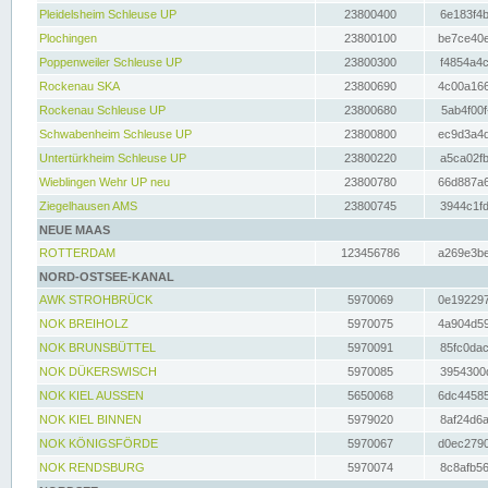
Pleidelsheim Schleuse UP
23800400
6e183f4b
Plochingen
23800100
be7ce40e
Poppenweiler Schleuse UP
23800300
f4854a4c
Rockenau SKA
23800690
4c00a166
Rockenau Schleuse UP
23800680
5ab4f00f
Schwabenheim Schleuse UP
23800800
ec9d3a4d
Untertürkheim Schleuse UP
23800220
a5ca02fb
Wieblingen Wehr UP neu
23800780
66d887a6
Ziegelhausen AMS
23800745
3944c1fd
NEUE MAAS
ROTTERDAM
123456786
a269e3be
NORD-OSTSEE-KANAL
AWK STROHBRÜCK
5970069
0e192297
NOK BREIHOLZ
5970075
4a904d59
NOK BRUNSBÜTTEL
5970091
85fc0dac
NOK DÜKERSWISCH
5970085
3954300d
NOK KIEL AUSSEN
5650068
6dc44585
NOK KIEL BINNEN
5979020
8af24d6a
NOK KÖNIGSFÖRDE
5970067
d0ec2790
NOK RENDSBURG
5970074
8c8afb56