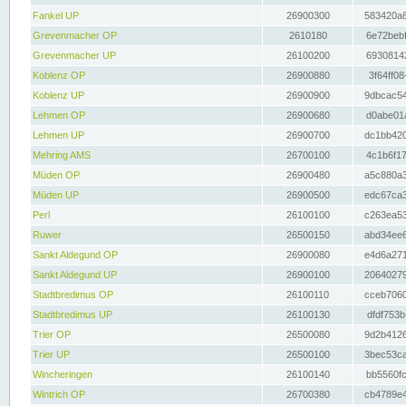
Fankel UP
26900300
583420a8
Grevenmacher OP
2610180
6e72bebf
Grevenmacher UP
26100200
69308142
Koblenz OP
26900880
3f64ff08
Koblenz UP
26900900
9dbcac54
Lehmen OP
26900680
d0abe01a
Lehmen UP
26900700
dc1bb420
Mehring AMS
26700100
4c1b6f17
Müden OP
26900480
a5c880a3
Müden UP
26900500
edc67ca3
Perl
26100100
c263ea53
Ruwer
26500150
abd34ee6
Sankt Aldegund OP
26900080
e4d6a271
Sankt Aldegund UP
26900100
20640279
Stadtbredimus OP
26100110
cceb7060
Stadtbredimus UP
26100130
dfdf753b
Trier OP
26500080
9d2b4126
Trier UP
26500100
3bec53ca
Wincheringen
26100140
bb5560fc
Wintrich OP
26700380
cb4789e4