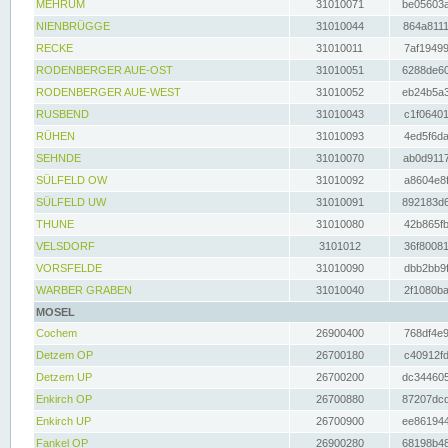
MEHRUM
31010071
be05603a
NIENBRÜGGE
31010044
864a8111
RECKE
31010011
7af19499
RODENBERGER AUE-OST
31010051
6288de60
RODENBERGER AUE-WEST
31010052
eb24b5a3
RUSBEND
31010043
c1f06401
RÜHEN
31010093
4ed5f6da
SEHNDE
31010070
ab0d9117
SÜLFELD OW
31010092
a8604e8f
SÜLFELD UW
31010091
892183d6
THUNE
31010080
42b865fb
VELSDORF
3101012
36f80081
VORSFELDE
31010090
dbb2bb9f
WARBER GRABEN
31010040
2f1080ba
MOSEL
Cochem
26900400
768df4e9
Detzem OP
26700180
c40912fd
Detzem UP
26700200
dc344605
Enkirch OP
26700880
87207dcd
Enkirch UP
26700900
ee861944
Fankel OP
26900280
68198b48