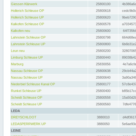
Giessen Klärwerk
25800100
4b386a6a
Hollerich Schleuse OP
25800618
cedc9b0c
Hollerich Schleuse UP
25800620
9beb7290
Kalkofen Schleuse OP
25800578
a7034573
Kalkofen neu
25800600
64f735fd
Lahnstein Schleuse OP
25800798
664d68ea
Lahnstein Schleuse UP
25800800
6b6b31e2
Leun neu
25800200
32807065
Limburg Schleuse UP
25800440
89038b42
Marburg
25830056
4e7a6cfa
Nassau Schleuse OP
25800638
29cb44a2
Nassau Schleuse UP
25800640
3a90a346
Niederbiel Schleuse Kanal OP
25800177
57c8e437
Runkel Schleuse UP
25800400
b85b17cc
Scheidt Schleuse OP
25800558
15a50d2b
Scheidt Schleuse UP
25800560
7dfe4776
LEDA
DREYSCHLOOT
3880010
d4df3617
LEDASPERRWERK UP
3880050
5e6ae93a
LEINE