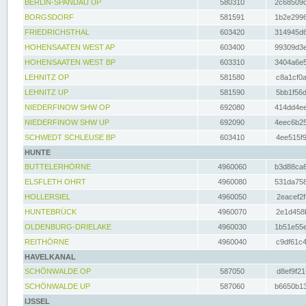
BERLIN-SPANDAU UP
580310
2c68509c
BORGSDORF
581591
1b2e2996
FRIEDRICHSTHAL
603420
314945d6
HOHENSAATEN WEST AP
603400
99309d3e
HOHENSAATEN WEST BP
603310
3404a6e5
LEHNITZ OP
581580
c8a1cf0a
LEHNITZ UP
581590
5bb1f56d
NIEDERFINOW SHW OP
692080
414dd4ee
NIEDERFINOW SHW UP
692090
4eec6b25
SCHWEDT SCHLEUSE BP
603410
4ee515f9
HUNTE
BUTTELERHÖRNE
4960060
b3d88ca6
ELSFLETH OHRT
4960080
531da758
HOLLERSIEL
4960050
2eacef2f
HUNTEBRÜCK
4960070
2e1d458b
OLDENBURG-DRIELAKE
4960030
1b51e55e
REITHÖRNE
4960040
c9df61c4
HAVELKANAL
SCHÖNWALDE OP
587050
d8ef9f21
SCHÖNWALDE UP
587060
b6650b13
IJSSEL