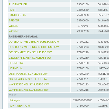
RHEINWEILER
23300130
06b978dd
RUST
23300580
5389b878
SANKT GOAR
25700300
550eb7e9
SPEYER
23700600
2cb8ae5b
WESEL
2770040
f33c3cc9
WORMS
23900200
844a620f
RHEIN-HERNE-KANAL
DUISBURG-MEIDERICH SCHLEUSE OW
27700262
f18e81da
DUISBURG-MEIDERICH SCHLEUSE UW
27700273
48780245
GELSENKIRCHEN SCHLEUSE OW
27700229
5b9f8134
GELSENKIRCHEN SCHLEUSE UW
27700230
427318d0
HERNE OW
27700150
ac6c4362
HERNE UW
27700160
b9975ea1
OBERHAUSEN SCHLEUSE OW
27700240
e251f943
OBERHAUSEN SCHLEUSE UW
27700251
12f63015
WANNE EICKEL SCHLEUSE OW
27700193
05ca0e33
WANNE EICKEL SCHLEUSE UW
27700218
23045f8b
RUHR
Hattingen
2769510000100
c0594fb5
RUHRWEHR OW
27600090
12a3037f