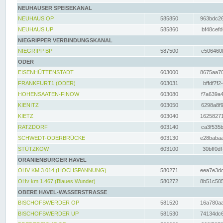
NEUHAUSER SPEISEKANAL
NEUHAUS OP
585850
963bdc26
NEUHAUS UP
585860
bf48cefd
NIEGRIPPER VERBINDUNGSKANAL
NIEGRIPP BP
587500
e506460f
ODER
EISENHÜTTENSTADT
603000
8675aa70
FRANKFURT1 (ODER)
603031
bffdf7f2
HOHENSAATEN-FINOW
603080
f7a639a4
KIENITZ
603050
6298a8f9
KIETZ
603040
16258271
RATZDORF
603140
ca3f535b
SCHWEDT-ODERBRÜCKE
603130
e28babaa
STÜTZKOW
603100
30bff0df
ORANIENBURGER HAVEL
OHV KM 3.014 (HOCHSPANNUNG)
580271
eea7e3dc
OHv km 1.467 (Blaues Wunder)
580272
8b51c505
OBERE HAVEL-WASSERSTRASSE
BISCHOFSWERDER OP
581520
16a780aa
BISCHOFSWERDER UP
581530
74134dc6