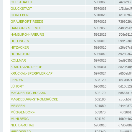
GEESTHACHT
5930060
44f7e955
GLÜCKSTADT
5970035
1f1bbed7
GORLEBEN
5910020
ac507f42
GRAUERORT REEDE
5970026
7398029b
HAMBURG ST. PAULI
5952050
d488c5cc
HAMBURG-HARBURG
5952025
706e5110
HETLINGEN
5970010
599c23b1
HITZACKER
5920010
a26e57c9
HOHNSTORF
5930040
d9289367
KOLLMAR
5970025
3ed90357
KRAUTSAND REEDE
5970031
8c20b4dc
KRÜCKAU-SPERRWERK AP
5970024
a653eb04
LENZEN
503120
c80a4f21
LÜHORT
5960010
8d18d129
MAGDEBURG-BUCKAU
502170
b8567c1e
MAGDEBURG-STROMBRÜCKE
502180
ccccb57f
MEISSEN
501080
24440872
MÜGGENDORF
503070
48f2661f
MÜHLBERG
501160
16b9b4e7
NEU DARCHAU
5930010
67d6e882
NIEGRIPP AP
502240
3adf88fd