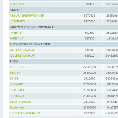
POTSDAM
580412
5e10e1e7
PINNAU
PINNAU-SPERRWERK BP
5970018
26259e8f
UETERSEN
5970016
575da86f
PAREYER VERBINDUNGSKANAL
PAREY EP
502300
25ca1bef
PAREY UP
587530
bafddcbf
RHEINSBERGER GEWÄSSER
WOLFSBRUCH OP
589000
4d00c13e
WOLFSBRUCH UP
589010
3d43a8d7
RHEIN
ANDERNACH
27100400
5735892a
BINGEN
25300200
0309cd61
BONN
2710080
593647aa
BOPPARD
25700500
2ff6379d
BRAUBACH
25700600
d6dc44d1
BREISACH
23300320
9da1ad2b
Basel-Rheinhalle
2310010
94f6eff1
Bodenheim
23900620
f6be7857
DUISBURG-RUHRORT
2770010
c0f51e35