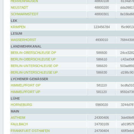
HERRENHAUSEN
48800108
8134af78
NEUSTADT
48800200
dda39817
SCHWARMSTEDT
48800301
8e16bd66
LEK
KRIMPEN
123456784
f5c96f13
LESUM
WASSERHORST
4930010
76844306
LANDWEHRKANAL
BERLIN-OBERSCHLEUSE OP
586600
24ce3282
BERLIN-OBERSCHLEUSE UP
586610
c42ad3df
BERLIN-UNTERSCHLEUSE OP
586620
503ad891
BERLIN-UNTERSCHLEUSE UP
586630
d198c901
LYCHENER GEWÄSSER
HIMMELPFORT OP
581110
bcdfa310
HIMMELPFORT UP
581120
9592d736
LÜHE
HORNEBURG
5960020
3244d787
MAIN
ASTHEIM
24300406
3de69bf8
FAULBACH
24700109
a919f57f
FRANKFURT OSTHAFEN
24700404
66ff3eb4