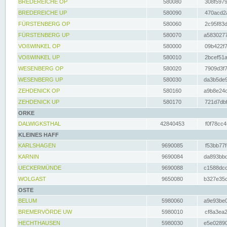
BREDEREICHE OP
580080
308f5979
BREDEREICHE UP
580090
470acd2a
FÜRSTENBERG OP
580060
2c95f83d
FÜRSTENBERG UP
580070
a5830277
VOßWINKEL OP
580000
09b422f7
VOßWINKEL UP
580010
2bcef51a
WESENBERG OP
580020
7909d3f7
WESENBERG UP
580030
da3b5de9
ZEHDENICK OP
580160
a9b8e24c
ZEHDENICK UP
580170
721d7dbf
ORKE
DALWIGKSTHAL
42840453
f0f78cc4
KLEINES HAFF
KARLSHAGEN
9690085
f53bb77f
KARNIN
9690084
da893bbd
UECKERMÜNDE
9690088
c1588dcc
WOLGAST
9650080
b327e35c
OSTE
BELUM
5980060
a9e93be0
BREMERVÖRDE UW
5980010
cf8a3ea2
HECHTHAUSEN
5980030
e5e02890