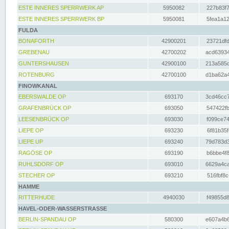
ESTE INNERES SPERRWERK AP
5950082
227b83f7
ESTE INNERES SPERRWERK BP
5950081
5fea1a12
FULDA
BONAFORTH
42900201
23721dfd
GREBENAU
42700202
acd63934
GUNTERSHAUSEN
42900100
213a585d
ROTENBURG
42700100
d1ba62a4
FINOWKANAL
EBERSWALDE OP
693170
3cd46cc7
GRAFENBRÜCK OP
693050
547422fb
LEESENBRÜCK OP
693030
f099ce74
LIEPE OP
693230
6f81b35f
LIEPE UP
693240
79d783d3
RAGÖSE OP
693190
b6bbe4f8
RUHLSDORF OP
693010
6629a4ca
STECHER OP
693210
516fbf8c
HAMME
RITTERHUDE
4940030
f49855d8
HAVEL-ODER-WASSERSTRASSE
BERLIN-SPANDAU OP
580300
e607a4b6