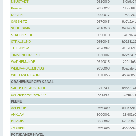
NEUSTADT
9610080
3f0b6b74
Prerow
9650027
7d50c68c
RUDEN
9690077
1fa822e6
SASSNITZ
9670065
9e7b2a4d
SCHLESWIG
9610040
09370c05
STAHLBRODE
9650070
340707f4
STRALSUND
9650043
b9163121
THIESSOW
9670067
d1c9bb3c
TIMMENDORF POEL
9630007
d22c341b
WARNEMÜNDE
9640015
220ff4c6
WISMAR-BAUMHAUS
9630008
95a0ab45
WITTOWER FÄHRE
9670055
4b348b56
ORANIENBURGER KANAL
SACHSENHAUSEN OP
580240
adbd3144
SACHSENHAUSEN UP
581840
0a6fe221
PEENE
AALBUDE
9660009
8ba772ed
ANKLAM
9660001
22fd01e0
DEMMIN
9660007
b7e238e8
JARMEN
9660005
a3328262
POTSDAMER HAVEL