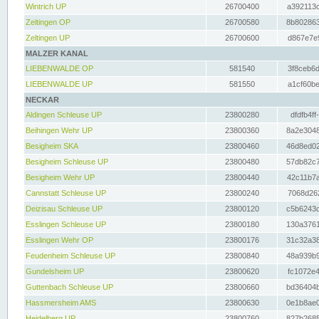
Wintrich UP
26700400
a392113c
Zeltingen OP
26700580
8b802863
Zeltingen UP
26700600
d867e7e9
MALZER KANAL
LIEBENWALDE OP
581540
3f8ceb6d
LIEBENWALDE UP
581550
a1cf60be
NECKAR
Aldingen Schleuse UP
23800280
dfdfb4ff
Beihingen Wehr UP
23800360
8a2e3048
Besigheim SKA
23800460
46d8ed02
Besigheim Schleuse UP
23800480
57db82c7
Besigheim Wehr UP
23800440
42c11b7a
Cannstatt Schleuse UP
23800240
7068d262
Deizisau Schleuse UP
23800120
c5b6243d
Esslingen Schleuse UP
23800180
130a3761
Esslingen Wehr OP
23800176
31c32a38
Feudenheim Schleuse UP
23800840
48a939b9
Gundelsheim UP
23800620
fc1072e4
Guttenbach Schleuse UP
23800660
bd36404b
Hassmersheim AMS
23800630
0e1b8ae0
Heidelberg UP
23800760
827b2685