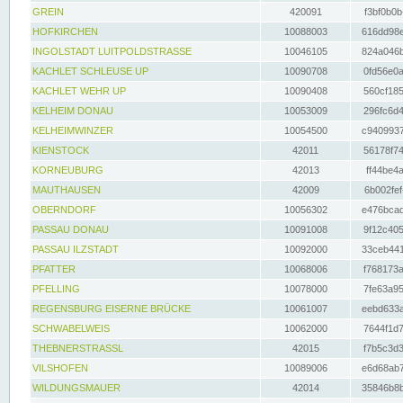
GREIN
420091
f3bf0b0b
HOFKIRCHEN
10088003
616dd98e
INGOLSTADT LUITPOLDSTRASSE
10046105
824a046b
KACHLET SCHLEUSE UP
10090708
0fd56e0a
KACHLET WEHR UP
10090408
560cf185
KELHEIM DONAU
10053009
296fc6d4
KELHEIMWINZER
10054500
c9409937
KIENSTOCK
42011
56178f74
KORNEUBURG
42013
ff44be4a
MAUTHAUSEN
42009
6b002fef
OBERNDORF
10056302
e476bcad
PASSAU DONAU
10091008
9f12c405
PASSAU ILZSTADT
10092000
33ceb441
PFATTER
10068006
f768173a
PFELLING
10078000
7fe63a95
REGENSBURG EISERNE BRÜCKE
10061007
eebd633a
SCHWABELWEIS
10062000
7644f1d7
THEBNERSTRASSL
42015
f7b5c3d3
VILSHOFEN
10089006
e6d68ab7
WILDUNGSMAUER
42014
35846b8b