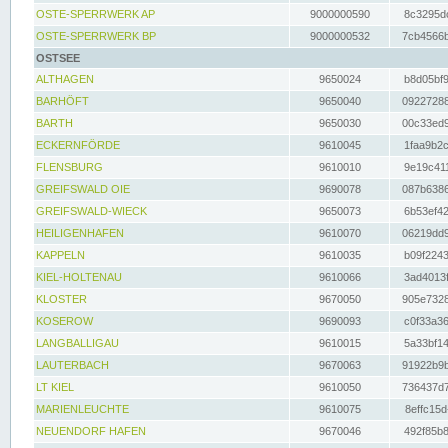
OSTE-SPERRWERK AP
9000000590
8c3295dc
OSTE-SPERRWERK BP
9000000532
7cb4566b
OSTSEE
ALTHAGEN
9650024
b8d05bf9
BARHÖFT
9650040
09227288
BARTH
9650030
00c33ed9
ECKERNFÖRDE
9610045
1faa9b2c
FLENSBURG
9610010
9e19c411
GREIFSWALD OIE
9690078
087b6386
GREIFSWALD-WIECK
9650073
6b53ef42
HEILIGENHAFEN
9610070
06219dd9
KAPPELN
9610035
b09f2243
KIEL-HOLTENAU
9610066
3ad4013f
KLOSTER
9670050
905e7328
KOSEROW
9690093
c0f33a36
LANGBALLIGAU
9610015
5a33bf14
LAUTERBACH
9670063
91922b9b
LT KIEL
9610050
736437d7
MARIENLEUCHTE
9610075
8effc15d
NEUENDORF HAFEN
9670046
492f85b8