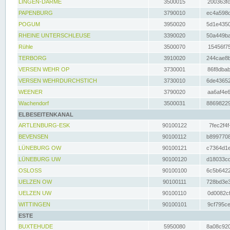
LINGEN-DARME
3500015
200363fc
PAPENBURG
3790010
ec4a598d
POGUM
3950020
5d1e4350
RHEINE UNTERSCHLEUSE
3390020
50a449ba
Rühle
3500070
15456f75
TERBORG
3910020
244cae8b
VERSEN WEHR OP
3730001
86f8dbab
VERSEN WEHRDURCHSTICH
3730010
6de43652
WEENER
3790020
aa6af4e6
Wachendorf
3500031
88698229
ELBESEITENKANAL
ARTLENBURG-ESK
90100122
7fec2f4f
BEVENSEN
90100112
b8997708
LÜNEBURG OW
90100121
c7364d1e
LÜNEBURG UW
90100120
d18033cd
OSLOSS
90100100
6c5b6422
UELZEN OW
90100111
728bd3e3
UELZEN UW
90100110
0d0082cf
WITTINGEN
90100101
9cf795ce
ESTE
BUXTEHUDE
5950080
8a08c920