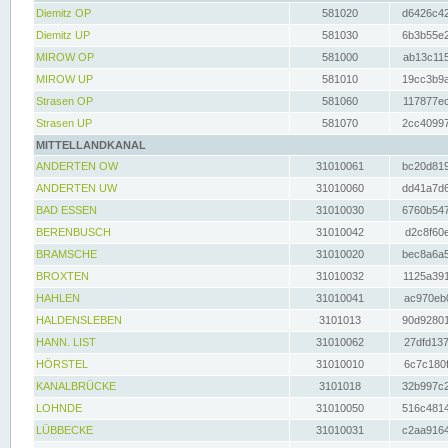
Diemitz OP
581020
d6426c42
Diemitz UP
581030
6b3b55e2
MIROW OP
581000
ab13c115
MIROW UP
581010
19cc3b9a
Strasen OP
581060
117877ec
Strasen UP
581070
2cc40997
MITTELLANDKANAL
ANDERTEN OW
31010061
bc20d819
ANDERTEN UW
31010060
dd41a7d6
BAD ESSEN
31010030
6760b547
BERENBUSCH
31010042
d2c8f60e
BRAMSCHE
31010020
bec8a6a5
BROXTEN
31010032
1125a391
HAHLEN
31010041
ac970eb0
HALDENSLEBEN
3101013
90d92801
HANN. LIST
31010062
27dfd137
HÖRSTEL
31010010
6c7c180f
KANALBRÜCKE
3101018
32b997c2
LOHNDE
31010050
516c4814
LÜBBECKE
31010031
c2aa9164