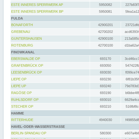
ESTE INNERES SPERRWERK AP
5950082
227b83f7
ESTE INNERES SPERRWERK BP
5950081
5fea1a12
FULDA
BONAFORTH
42900201
23721dfd
GREBENAU
42700202
acd63934
GUNTERSHAUSEN
42900100
213a585d
ROTENBURG
42700100
d1ba62a4
FINOWKANAL
EBERSWALDE OP
693170
3cd46cc7
GRAFENBRÜCK OP
693050
547422fb
LEESENBRÜCK OP
693030
f099ce74
LIEPE OP
693230
6f81b35f
LIEPE UP
693240
79d783d3
RAGÖSE OP
693190
b6bbe4f8
RUHLSDORF OP
693010
6629a4ca
STECHER OP
693210
516fbf8c
HAMME
RITTERHUDE
4940030
f49855d8
HAVEL-ODER-WASSERSTRASSE
BERLIN-SPANDAU OP
580300
e607a4b6