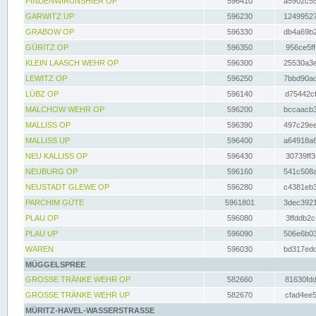
FINDENWIRUNSHIER OP
596410
a5902c55
GARWITZ UP
596230
12499527
GRABOW OP
596330
db4a69b2
GÜRITZ OP
596350
956ce5ff
KLEIN LAASCH WEHR OP
596300
25530a3e
LEWITZ OP
596250
7bbd90ad
LÜBZ OP
596140
d75442cf
MALCHOW WEHR OP
596200
bccaacb3
MALLISS OP
596390
497c29ee
MALLISS UP
596400
a64918a6
NEU KALLISS OP
596430
30739ff3
NEUBURG OP
596160
541c508a
NEUSTADT GLEWE OP
596280
c4381eb3
PARCHIM GÜTE
5961801
3dec3921
PLAU OP
596080
3ffddb2c
PLAU UP
596090
506e6b03
WAREN
596030
bd317edd
MÜGGELSPREE
GROSSE TRÄNKE WEHR OP
582660
81630fdd
GROSSE TRÄNKE WEHR UP
582670
cfad4ee5
MÜRITZ-HAVEL-WASSERSTRASSE