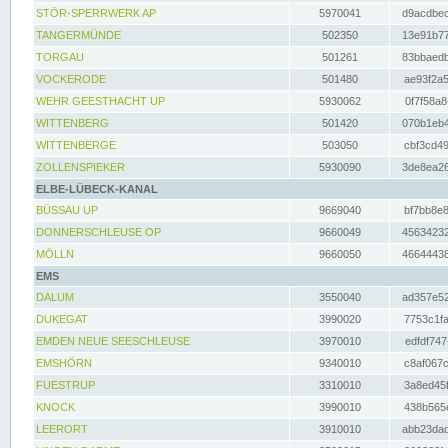
STÖR-SPERRWERK AP
5970041
d9acdbec
TANGERMÜNDE
502350
13e91b77
TORGAU
501261
83bbaedb
VOCKERODE
501480
ae93f2a5
WEHR GEESTHACHT UP
5930062
0f7f58a8
WITTENBERG
501420
070b1eb4
WITTENBERGE
503050
cbf3cd49
ZOLLENSPIEKER
5930090
3de8ea26
ELBE-LÜBECK-KANAL
BÜSSAU UP
9669040
bf7bb8e8
DONNERSCHLEUSE OP
9660049
45634232
MÖLLN
9660050
46644438
EMS
DALUM
3550040
ad357e52
DUKEGAT
3990020
7753c1fa
EMDEN NEUE SEESCHLEUSE
3970010
edfdf747
EMSHÖRN
9340010
c8af067c
FUESTRUP
3310010
3a8ed45f
KNOCK
3990010
438b565e
LEERORT
3910010
abb23dad