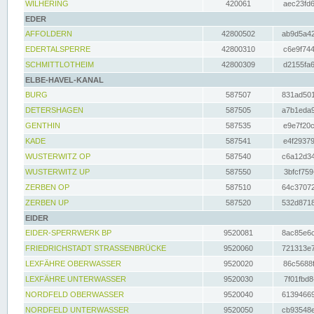
WILHERING
420061
aec23fd6
EDER
AFFOLDERN
42800502
ab9d5a42
EDERTALSPERRE
42800310
c6e9f744
SCHMITTLOTHEIM
42800309
d2155fa6
ELBE-HAVEL-KANAL
BURG
587507
831ad501
DETERSHAGEN
587505
a7b1eda9
GENTHIN
587535
e9e7f20c
KADE
587541
e4f29379
WUSTERWITZ OP
587540
c6a12d34
WUSTERWITZ UP
587550
3bfcf759
ZERBEN OP
587510
64c37072
ZERBEN UP
587520
532d8718
EIDER
EIDER-SPERRWERK BP
9520081
8ac85e6c
FRIEDRICHSTADT STRASSENBRÜCKE
9520060
721313e7
LEXFÄHRE OBERWASSER
9520020
86c5688f
LEXFÄHRE UNTERWASSER
9520030
7f01fbd8
NORDFELD OBERWASSER
9520040
61394669
NORDFELD UNTERWASSER
9520050
cb93548e