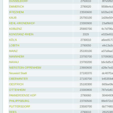
DÜSSELDORF
2750010
8f7e5f92
EMMERICH
2790020
9598e4cb
IFFEZHEIM
23500600
b02be240
KAUB
25700100
1d26e504
KEHL-KRONENHOF
23300900
23af9b02
KOBLENZ
25900700
4c7d796a
KONSTANZ-RHEIN
3329
e020e651
KÖLN
2730010
a6ee8177
LOBITH
2790050
efe13a3d
MAINZ
25100100
a37a9aa3
MANNHEIM
23700700
57090802
MAXAU
23700200
b6c6d5c8
NIERSTEIN-OPPENHEIM
23900600
d28e7ed1
Neuwied Stadt
27100370
dc407f1e
OBERWINTER
27100700
b45359df
OESTRICH
25100300
665be0fe
OTTENHEIM
23300800
787e5d63
PANNERDENSE KOP
2790060
3046493f
PHILIPPSBURG
23700500
88e972e1
PLITTERSDORF
23500700
6b774802
REES
2790010
2f025389