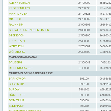
KLEINHEUBACH
24700200
355b02d2
KROTZENBURG
24700335
27eed51b
MAINFLINGEN
24700325
4627475d
OBERNAU
24700302
3c7cfb10
RAUNHEIM
24900108
db1684c1
SCHWEINFURT NEUER HAFEN
24300304
42ecae60
STEINBACH
24500100
1ed983c3
TRUNSTADT
24300202
a77aad00
WERTHEIM
24709089
0e065a22
WÜRZBURG
24300600
915d76e1
MAIN-DONAU-KANAL
BAMBERG
24300042
ff02f181
RIEDENBURG_UP
13409200
4a69e82e
MÜRITZ-ELDE-WASSERSTRASSE
BARKOW OP
596100
06d86c6b
BOBZIN OP
596120
faefa284
BUROW
5961601
a68cf527
DÖMITZ OP
596450
ec8188ee
DÖMITZ UP
596460
ad3a51da
ELDENA OP
596370
0fab94c7