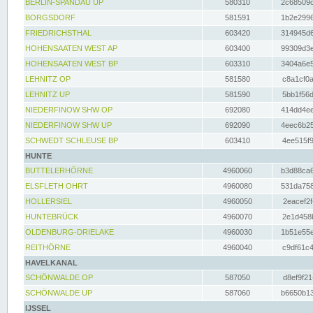
BERLIN-SPANDAU UP
580310
2c68509c
BORGSDORF
581591
1b2e2996
FRIEDRICHSTHAL
603420
314945d6
HOHENSAATEN WEST AP
603400
99309d3e
HOHENSAATEN WEST BP
603310
3404a6e5
LEHNITZ OP
581580
c8a1cf0a
LEHNITZ UP
581590
5bb1f56d
NIEDERFINOW SHW OP
692080
414dd4ee
NIEDERFINOW SHW UP
692090
4eec6b25
SCHWEDT SCHLEUSE BP
603410
4ee515f9
HUNTE
BUTTELERHÖRNE
4960060
b3d88ca6
ELSFLETH OHRT
4960080
531da758
HOLLERSIEL
4960050
2eacef2f
HUNTEBRÜCK
4960070
2e1d458b
OLDENBURG-DRIELAKE
4960030
1b51e55e
REITHÖRNE
4960040
c9df61c4
HAVELKANAL
SCHÖNWALDE OP
587050
d8ef9f21
SCHÖNWALDE UP
587060
b6650b13
IJSSEL