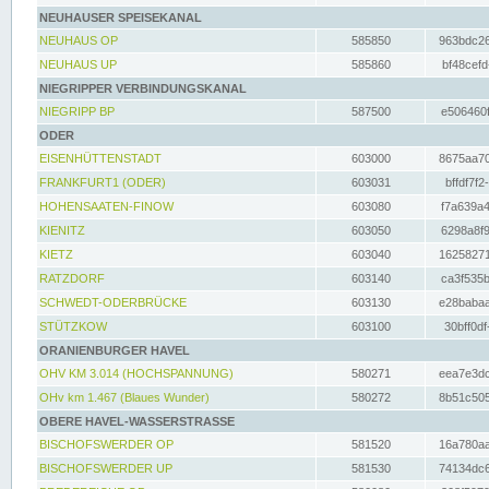
NEUHAUSER SPEISEKANAL
NEUHAUS OP
585850
963bdc26
NEUHAUS UP
585860
bf48cefd
NIEGRIPPER VERBINDUNGSKANAL
NIEGRIPP BP
587500
e506460f
ODER
EISENHÜTTENSTADT
603000
8675aa70
FRANKFURT1 (ODER)
603031
bffdf7f2
HOHENSAATEN-FINOW
603080
f7a639a4
KIENITZ
603050
6298a8f9
KIETZ
603040
16258271
RATZDORF
603140
ca3f535b
SCHWEDT-ODERBRÜCKE
603130
e28babaa
STÜTZKOW
603100
30bff0df
ORANIENBURGER HAVEL
OHV KM 3.014 (HOCHSPANNUNG)
580271
eea7e3dc
OHv km 1.467 (Blaues Wunder)
580272
8b51c505
OBERE HAVEL-WASSERSTRASSE
BISCHOFSWERDER OP
581520
16a780aa
BISCHOFSWERDER UP
581530
74134dc6