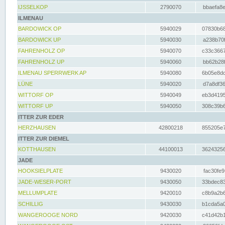
IJSSELKOP
2790070
bbaefa8e
ILMENAU
BARDOWICK OP
5940029
07830b68
BARDOWICK UP
5940030
a238b70f
FAHRENHOLZ OP
5940070
c33c3667
FAHRENHOLZ UP
5940060
bb62b28f
ILMENAU SPERRWERK AP
5940080
6b05e8dc
LÜNE
5940020
d7a8df36
WITTORF OP
5940049
eb3d4195
WITTORF UP
5940050
308c39b6
ITTER ZUR EDER
HERZHAUSEN
42800218
855205e7
ITTER ZUR DIEMEL
KOTTHAUSEN
44100013
36243256
JADE
HOOKSIELPLATE
9430020
fac30fe9
JADE-WESER-PORT
9430050
33bdec83
MELLUMPLATE
9420010
c8b9a2b6
SCHILLIG
9430030
b1cda5a0
WANGEROOGE NORD
9420030
c41d42b1