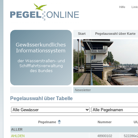
Hilfe
Link
Start
Pegelauswahl über Karte
Newsletter
Pegelauswahl über Tabelle
Pegelname
Nummer
UU
ALLER
AHLDEN
48900102
522286e2