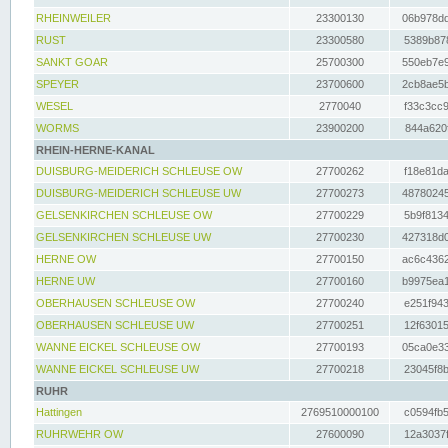
RHEINWEILER
23300130
06b978dd
RUST
23300580
5389b878
SANKT GOAR
25700300
550eb7e9
SPEYER
23700600
2cb8ae5b
WESEL
2770040
f33c3cc9
WORMS
23900200
844a620f
RHEIN-HERNE-KANAL
DUISBURG-MEIDERICH SCHLEUSE OW
27700262
f18e81da
DUISBURG-MEIDERICH SCHLEUSE UW
27700273
48780245
GELSENKIRCHEN SCHLEUSE OW
27700229
5b9f8134
GELSENKIRCHEN SCHLEUSE UW
27700230
427318d0
HERNE OW
27700150
ac6c4362
HERNE UW
27700160
b9975ea1
OBERHAUSEN SCHLEUSE OW
27700240
e251f943
OBERHAUSEN SCHLEUSE UW
27700251
12f63015
WANNE EICKEL SCHLEUSE OW
27700193
05ca0e33
WANNE EICKEL SCHLEUSE UW
27700218
23045f8b
RUHR
Hattingen
2769510000100
c0594fb5
RUHRWEHR OW
27600090
12a3037f