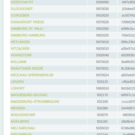
GEESTHACHT
5930060
44f7e955
GLÜCKSTADT
5970035
1f1bbed7
GORLEBEN
5910020
ac507f42
GRAUERORT REEDE
5970026
7398029b
HAMBURG ST. PAULI
5952050
d488c5cc
HAMBURG-HARBURG
5952025
706e5110
HETLINGEN
5970010
599c23b1
HITZACKER
5920010
a26e57c9
HOHNSTORF
5930040
d9289367
KOLLMAR
5970025
3ed90357
KRAUTSAND REEDE
5970031
8c20b4dc
KRÜCKAU-SPERRWERK AP
5970024
a653eb04
LENZEN
503120
c80a4f21
LÜHORT
5960010
8d18d129
MAGDEBURG-BUCKAU
502170
b8567c1e
MAGDEBURG-STROMBRÜCKE
502180
ccccb57f
MEISSEN
501080
24440872
MÜGGENDORF
503070
48f2661f
MÜHLBERG
501160
16b9b4e7
NEU DARCHAU
5930010
67d6e882
NIEGRIPP AP
502240
3adf88fd