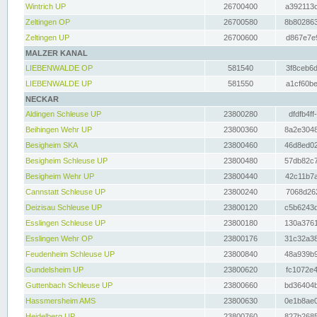
Wintrich UP
26700400
a392113c
Zeltingen OP
26700580
8b802863
Zeltingen UP
26700600
d867e7e9
MALZER KANAL
LIEBENWALDE OP
581540
3f8ceb6d
LIEBENWALDE UP
581550
a1cf60be
NECKAR
Aldingen Schleuse UP
23800280
dfdfb4ff
Beihingen Wehr UP
23800360
8a2e3048
Besigheim SKA
23800460
46d8ed02
Besigheim Schleuse UP
23800480
57db82c7
Besigheim Wehr UP
23800440
42c11b7a
Cannstatt Schleuse UP
23800240
7068d262
Deizisau Schleuse UP
23800120
c5b6243d
Esslingen Schleuse UP
23800180
130a3761
Esslingen Wehr OP
23800176
31c32a38
Feudenheim Schleuse UP
23800840
48a939b9
Gundelsheim UP
23800620
fc1072e4
Guttenbach Schleuse UP
23800660
bd36404b
Hassmersheim AMS
23800630
0e1b8ae0
Heidelberg UP
23800760
827b2685