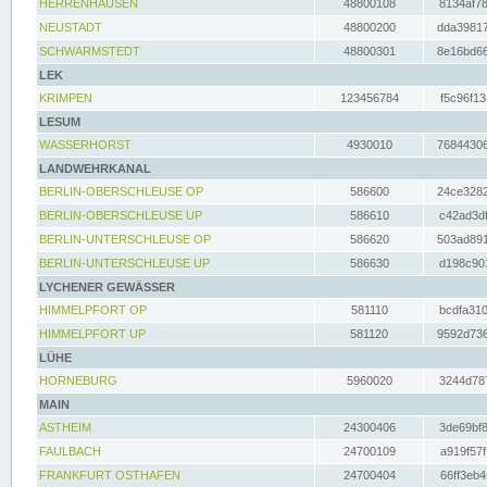
HERRENHAUSEN
48800108
8134af78
NEUSTADT
48800200
dda39817
SCHWARMSTEDT
48800301
8e16bd66
LEK
KRIMPEN
123456784
f5c96f13
LESUM
WASSERHORST
4930010
76844306
LANDWEHRKANAL
BERLIN-OBERSCHLEUSE OP
586600
24ce3282
BERLIN-OBERSCHLEUSE UP
586610
c42ad3df
BERLIN-UNTERSCHLEUSE OP
586620
503ad891
BERLIN-UNTERSCHLEUSE UP
586630
d198c901
LYCHENER GEWÄSSER
HIMMELPFORT OP
581110
bcdfa310
HIMMELPFORT UP
581120
9592d736
LÜHE
HORNEBURG
5960020
3244d787
MAIN
ASTHEIM
24300406
3de69bf8
FAULBACH
24700109
a919f57f
FRANKFURT OSTHAFEN
24700404
66ff3eb4