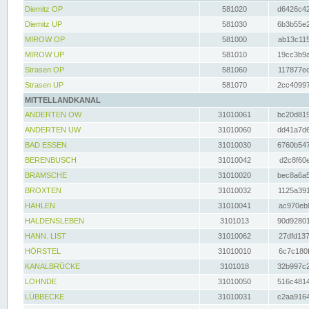
Diemitz OP
581020
d6426c42
Diemitz UP
581030
6b3b55e2
MIROW OP
581000
ab13c115
MIROW UP
581010
19cc3b9a
Strasen OP
581060
117877ec
Strasen UP
581070
2cc40997
MITTELLANDKANAL
ANDERTEN OW
31010061
bc20d819
ANDERTEN UW
31010060
dd41a7d6
BAD ESSEN
31010030
6760b547
BERENBUSCH
31010042
d2c8f60e
BRAMSCHE
31010020
bec8a6a5
BROXTEN
31010032
1125a391
HAHLEN
31010041
ac970eb0
HALDENSLEBEN
3101013
90d92801
HANN. LIST
31010062
27dfd137
HÖRSTEL
31010010
6c7c180f
KANALBRÜCKE
3101018
32b997c2
LOHNDE
31010050
516c4814
LÜBBECKE
31010031
c2aa9164