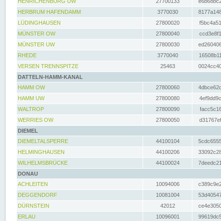
HENRICHENBURG UW
27700133
e6b68bc2
HERBRUM HAFENDAMM
3770030
8177a148
LÜDINGHAUSEN
27800020
f5bc4a51
MÜNSTER OW
27800040
ccd3e8f1
MÜNSTER UW
27800030
ed260406
RHEDE
3770040
16508b11
VERSEN TRENNSPITZE
25463
0024cc40
DATTELN-HAMM-KANAL
HAMM OW
27800060
4dbce62d
HAMM UW
27800080
4ef9dd9c
WALTROP
27800090
facc5c16
WERRIES OW
27800050
d31767ef
DIEMEL
DIEMELTALSPERRE
44100104
5cdc6555
HELMINGHAUSEN
44100206
33092c28
WILHELMSBRÜCKE
44100024
7deedc21
DONAU
ACHLEITEN
10094006
c389c9e2
DEGGENDORF
10081004
53d40547
DÜRNSTEIN
42012
ce4e3050
ERLAU
10096001
99619dc5