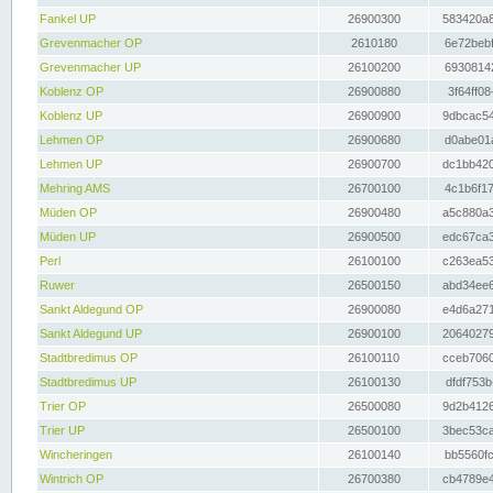
Fankel UP
26900300
583420a8
Grevenmacher OP
2610180
6e72bebf
Grevenmacher UP
26100200
69308142
Koblenz OP
26900880
3f64ff08
Koblenz UP
26900900
9dbcac54
Lehmen OP
26900680
d0abe01a
Lehmen UP
26900700
dc1bb420
Mehring AMS
26700100
4c1b6f17
Müden OP
26900480
a5c880a3
Müden UP
26900500
edc67ca3
Perl
26100100
c263ea53
Ruwer
26500150
abd34ee6
Sankt Aldegund OP
26900080
e4d6a271
Sankt Aldegund UP
26900100
20640279
Stadtbredimus OP
26100110
cceb7060
Stadtbredimus UP
26100130
dfdf753b
Trier OP
26500080
9d2b4126
Trier UP
26500100
3bec53ca
Wincheringen
26100140
bb5560fc
Wintrich OP
26700380
cb4789e4