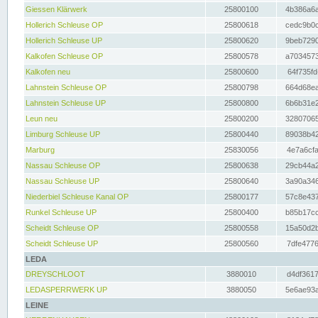
Giessen Klärwerk
25800100
4b386a6a
Hollerich Schleuse OP
25800618
cedc9b0c
Hollerich Schleuse UP
25800620
9beb7290
Kalkofen Schleuse OP
25800578
a7034573
Kalkofen neu
25800600
64f735fd
Lahnstein Schleuse OP
25800798
664d68ea
Lahnstein Schleuse UP
25800800
6b6b31e2
Leun neu
25800200
32807065
Limburg Schleuse UP
25800440
89038b42
Marburg
25830056
4e7a6cfa
Nassau Schleuse OP
25800638
29cb44a2
Nassau Schleuse UP
25800640
3a90a346
Niederbiel Schleuse Kanal OP
25800177
57c8e437
Runkel Schleuse UP
25800400
b85b17cc
Scheidt Schleuse OP
25800558
15a50d2b
Scheidt Schleuse UP
25800560
7dfe4776
LEDA
DREYSCHLOOT
3880010
d4df3617
LEDASPERRWERK UP
3880050
5e6ae93a
LEINE