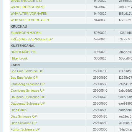
WANGEROOGE OST
9420020
26656fda
WANGEROOGE WEST
9420040
70039212
WHV ALTER VORHAFEN
9440020
f85bd17b
WHV NEUER VORHAFEN
9440030
f77317d9
KRÜCKAU
ELMSHORN HAFEN
5970022
136febf6
KRÜCKAU-SPERRWERK BP
5970023
53c277c3
KÜSTENKANAL
HUNDSMÜHLEN
4960020
cf6ac249
Hilkenbrook
3800010
58ccd6f0
LAHN
Bad Ems Schleuse UP
25800700
c005afb9
Bad Ems Wehr OP
25800690
f2295e77
Cramberg Schleuse OP
25800538
24fe419b
Cramberg Schleuse UP
25800540
3abb36d1
Dausenau Schleuse OP
25800678
9ceb358c
Dausenau Schleuse UP
25800680
eae91991
Diez Hafen
25800500
eadedeb6
Diez Schleuse OP
25800478
ea62ec5f
Diez Schleuse UP
25800480
31750a0f
Fürfurt Schleuse UP
25800300
34af0fca