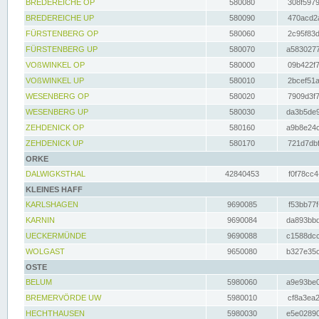
BREDEREICHE OP
580080
308f5979
BREDEREICHE UP
580090
470acd2a
FÜRSTENBERG OP
580060
2c95f83d
FÜRSTENBERG UP
580070
a5830277
VOßWINKEL OP
580000
09b422f7
VOßWINKEL UP
580010
2bcef51a
WESENBERG OP
580020
7909d3f7
WESENBERG UP
580030
da3b5de9
ZEHDENICK OP
580160
a9b8e24c
ZEHDENICK UP
580170
721d7dbf
ORKE
DALWIGKSTHAL
42840453
f0f78cc4
KLEINES HAFF
KARLSHAGEN
9690085
f53bb77f
KARNIN
9690084
da893bbd
UECKERMÜNDE
9690088
c1588dcc
WOLGAST
9650080
b327e35c
OSTE
BELUM
5980060
a9e93be0
BREMERVÖRDE UW
5980010
cf8a3ea2
HECHTHAUSEN
5980030
e5e02890