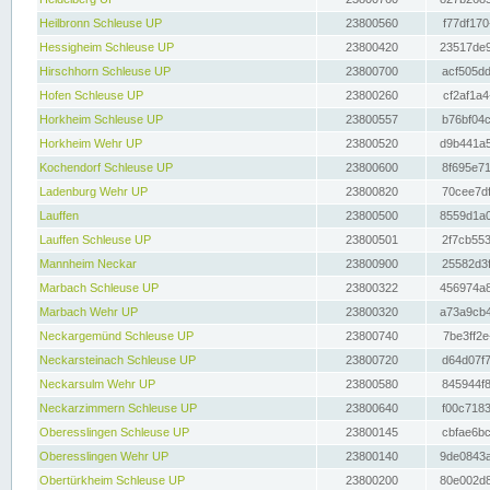
Heilbronn Schleuse UP
23800560
f77df170
Hessigheim Schleuse UP
23800420
23517de9
Hirschhorn Schleuse UP
23800700
acf505dd
Hofen Schleuse UP
23800260
cf2af1a4
Horkheim Schleuse UP
23800557
b76bf04c
Horkheim Wehr UP
23800520
d9b441a5
Kochendorf Schleuse UP
23800600
8f695e71
Ladenburg Wehr UP
23800820
70cee7df
Lauffen
23800500
8559d1a0
Lauffen Schleuse UP
23800501
2f7cb553
Mannheim Neckar
23800900
25582d3f
Marbach Schleuse UP
23800322
456974a8
Marbach Wehr UP
23800320
a73a9cb4
Neckargemünd Schleuse UP
23800740
7be3ff2e
Neckarsteinach Schleuse UP
23800720
d64d07f7
Neckarsulm Wehr UP
23800580
845944f8
Neckarzimmern Schleuse UP
23800640
f00c7183
Oberesslingen Schleuse UP
23800145
cbfae6bc
Oberesslingen Wehr UP
23800140
9de0843a
Obertürkheim Schleuse UP
23800200
80e002d8