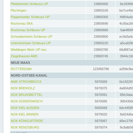
Pleidelsheim Schleuse UP
23800400
6e183f4b
Plochingen
23800100
be7ce40e
Poppenweiler Schleuse UP
23800300
f4854a4c
Rockenau SKA
23800690
4c00a166
Rockenau Schleuse UP
23800680
5ab4f00f
Schwabenheim Schleuse UP
23800800
ec9d3a4d
Untertürkheim Schleuse UP
23800220
a5ca02fb
Wieblingen Wehr UP neu
23800780
66d887a6
Ziegelhausen AMS
23800745
3944c1fd
NEUE MAAS
ROTTERDAM
123456786
a269e3be
NORD-OSTSEE-KANAL
AWK STROHBRÜCK
5970069
0e192297
NOK BREIHOLZ
5970075
4a904d59
NOK BRUNSBÜTTEL
5970091
85fc0dac
NOK DÜKERSWISCH
5970085
3954300d
NOK KIEL AUSSEN
5650068
6dc44585
NOK KIEL BINNEN
5979020
8af24d6a
NOK KÖNIGSFÖRDE
5970067
d0ec2790
NOK RENDSBURG
5970074
8c8afb56