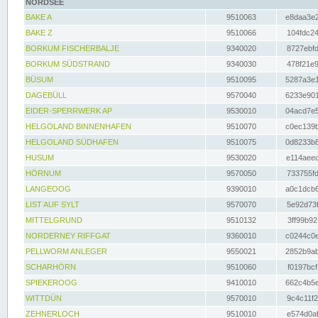
NORDSEE
BAKE A
9510063
e8daa3e2
BAKE Z
9510066
104fdc24
BORKUM FISCHERBALJE
9340020
8727ebfd
BORKUM SÜDSTRAND
9340030
478f21e9
BÜSUM
9510095
5287a3e1
DAGEBÜLL
9570040
6233e901
EIDER-SPERRWERK AP
9530010
04acd7e5
HELGOLAND BINNENHAFEN
9510070
c0ec139b
HELGOLAND SÜDHAFEN
9510075
0d8233b8
HUSUM
9530020
e114aeec
HÖRNUM
9570050
733755fd
LANGEOOG
9390010
a0c1dcb6
LIST AUF SYLT
9570070
5e92d73f
MITTELGRUND
9510132
3ff99b92
NORDERNEY RIFFGAT
9360010
c0244c0e
PELLWORM ANLEGER
9550021
2852b9ab
SCHARHÖRN
9510060
f0197bcf
SPIEKEROOG
9410010
662c4b5e
WITTDÜN
9570010
9c4c11f2
ZEHNERLOCH
9510010
e574d0af