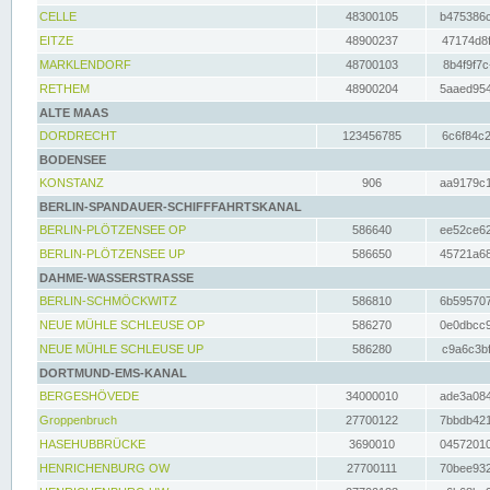
CELLE
48300105
b475386c
EITZE
48900237
47174d8f
MARKLENDORF
48700103
8b4f9f7c
RETHEM
48900204
5aaed954
ALTE MAAS
DORDRECHT
123456785
6c6f84c2
BODENSEE
KONSTANZ
906
aa9179c1
BERLIN-SPANDAUER-SCHIFFFAHRTSKANAL
BERLIN-PLÖTZENSEE OP
586640
ee52ce62
BERLIN-PLÖTZENSEE UP
586650
45721a68
DAHME-WASSERSTRASSE
BERLIN-SCHMÖCKWITZ
586810
6b595707
NEUE MÜHLE SCHLEUSE OP
586270
0e0dbcc9
NEUE MÜHLE SCHLEUSE UP
586280
c9a6c3bf
DORTMUND-EMS-KANAL
BERGESHÖVEDE
34000010
ade3a084
Groppenbruch
27700122
7bbdb421
HASEHUBBRÜCKE
3690010
04572010
HENRICHENBURG OW
27700111
70bee932