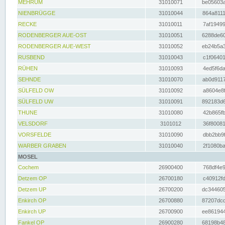
MEHRUM
31010071
be05603a
NIENBRÜGGE
31010044
864a8111
RECKE
31010011
7af19499
RODENBERGER AUE-OST
31010051
6288de60
RODENBERGER AUE-WEST
31010052
eb24b5a3
RUSBEND
31010043
c1f06401
RÜHEN
31010093
4ed5f6da
SEHNDE
31010070
ab0d9117
SÜLFELD OW
31010092
a8604e8f
SÜLFELD UW
31010091
892183d6
THUNE
31010080
42b865fb
VELSDORF
3101012
36f80081
VORSFELDE
31010090
dbb2bb9f
WARBER GRABEN
31010040
2f1080ba
MOSEL
Cochem
26900400
768df4e9
Detzem OP
26700180
c40912fd
Detzem UP
26700200
dc344605
Enkirch OP
26700880
87207dcd
Enkirch UP
26700900
ee861944
Fankel OP
26900280
68198b48