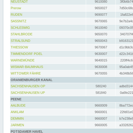
NEUSTADT
9610080
3f0b6b74
Prerow
9650027
7d50c68c
RUDEN
9690077
1fa822e6
SASSNITZ
9670065
9e7b2a4d
SCHLESWIG
9610040
09370c05
STAHLBRODE
9650070
340707f4
STRALSUND
9650043
b9163121
THIESSOW
9670067
d1c9bb3c
TIMMENDORF POEL
9630007
d22c341b
WARNEMÜNDE
9640015
220ff4c6
WISMAR-BAUMHAUS
9630008
95a0ab45
WITTOWER FÄHRE
9670055
4b348b56
ORANIENBURGER KANAL
SACHSENHAUSEN OP
580240
adbd3144
SACHSENHAUSEN UP
581840
0a6fe221
PEENE
AALBUDE
9660009
8ba772ed
ANKLAM
9660001
22fd01e0
DEMMIN
9660007
b7e238e8
JARMEN
9660005
a3328262
POTSDAMER HAVEL