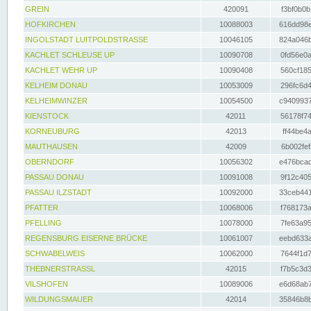
GREIN
420091
f3bf0b0b
HOFKIRCHEN
10088003
616dd98e
INGOLSTADT LUITPOLDSTRASSE
10046105
824a046b
KACHLET SCHLEUSE UP
10090708
0fd56e0a
KACHLET WEHR UP
10090408
560cf185
KELHEIM DONAU
10053009
296fc6d4
KELHEIMWINZER
10054500
c9409937
KIENSTOCK
42011
56178f74
KORNEUBURG
42013
ff44be4a
MAUTHAUSEN
42009
6b002fef
OBERNDORF
10056302
e476bcad
PASSAU DONAU
10091008
9f12c405
PASSAU ILZSTADT
10092000
33ceb441
PFATTER
10068006
f768173a
PFELLING
10078000
7fe63a95
REGENSBURG EISERNE BRÜCKE
10061007
eebd633a
SCHWABELWEIS
10062000
7644f1d7
THEBNERSTRASSL
42015
f7b5c3d3
VILSHOFEN
10089006
e6d68ab7
WILDUNGSMAUER
42014
35846b8b