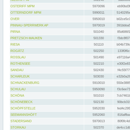
OSTERIFF MPM
5970096
eb90bd3f
OTTERNDORF MPM
5990011
5140295e
OVER
5950010
b02ce5c0
PINNAU-SPERRWERK AP
5970019
391bbba5
PIRNA
501040
85d686f1
PRETZSCH-MAUKEN
501330
f3dc8f07
RIESA
501110
b04b739d
ROGÄTZ
502250
133f0f6c
ROSSLAU
501490
e97116a4
ROTHENSEE
502210
e30f2e83
SANDAU
502430
f4c55f77
SCHARLEUK
503030
e32b0a28
SCHNACKENBURG
5910010
550e3885
SCHULAU
5950090
f3c6ee73
SCHÖNA
501010
7cb7461b
SCHÖNEBECK
502130
90bcb315
SCHÖPFSTELLE
5952030
fed4c295
SEEMANNSHÖFT
5952060
816affba
STADERSAND
5970013
80f0fc4d
STORKAU
502370
de4cc1db