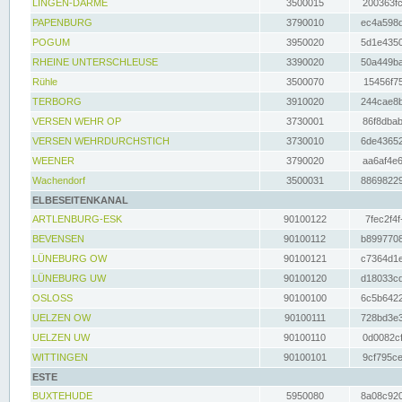
LINGEN-DARME
3500015
200363fc
PAPENBURG
3790010
ec4a598d
POGUM
3950020
5d1e4350
RHEINE UNTERSCHLEUSE
3390020
50a449ba
Rühle
3500070
15456f75
TERBORG
3910020
244cae8b
VERSEN WEHR OP
3730001
86f8dbab
VERSEN WEHRDURCHSTICH
3730010
6de43652
WEENER
3790020
aa6af4e6
Wachendorf
3500031
88698229
ELBESEITENKANAL
ARTLENBURG-ESK
90100122
7fec2f4f
BEVENSEN
90100112
b8997708
LÜNEBURG OW
90100121
c7364d1e
LÜNEBURG UW
90100120
d18033cd
OSLOSS
90100100
6c5b6422
UELZEN OW
90100111
728bd3e3
UELZEN UW
90100110
0d0082cf
WITTINGEN
90100101
9cf795ce
ESTE
BUXTEHUDE
5950080
8a08c920