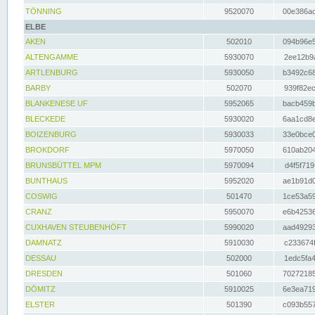
TÖNNING
9520070
00e386ac
ELBE
AKEN
502010
094b96e5
ALTENGAMME
5930070
2ee12b9a
ARTLENBURG
5930050
b3492c68
BARBY
502070
939f82ec
BLANKENESE UF
5952065
bacb459b
BLECKEDE
5930020
6aa1cd8e
BOIZENBURG
5930033
33e0bce0
BROKDORF
5970050
610ab204
BRUNSBÜTTEL MPM
5970094
d4f5f719
BUNTHAUS
5952020
ae1b91d0
COSWIG
501470
1ce53a59
CRANZ
5950070
e6b42536
CUXHAVEN STEUBENHÖFT
5990020
aad49293
DAMNATZ
5910030
c233674f
DESSAU
502000
1edc5fa4
DRESDEN
501060
70272185
DÖMITZ
5910025
6e3ea719
ELSTER
501390
c093b557