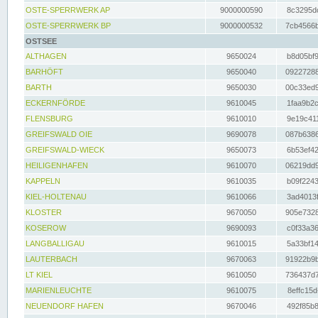
OSTE-SPERRWERK AP
9000000590
8c3295dc
OSTE-SPERRWERK BP
9000000532
7cb4566b
OSTSEE
ALTHAGEN
9650024
b8d05bf9
BARHÖFT
9650040
09227288
BARTH
9650030
00c33ed9
ECKERNFÖRDE
9610045
1faa9b2c
FLENSBURG
9610010
9e19c411
GREIFSWALD OIE
9690078
087b6386
GREIFSWALD-WIECK
9650073
6b53ef42
HEILIGENHAFEN
9610070
06219dd9
KAPPELN
9610035
b09f2243
KIEL-HOLTENAU
9610066
3ad4013f
KLOSTER
9670050
905e7328
KOSEROW
9690093
c0f33a36
LANGBALLIGAU
9610015
5a33bf14
LAUTERBACH
9670063
91922b9b
LT KIEL
9610050
736437d7
MARIENLEUCHTE
9610075
8effc15d
NEUENDORF HAFEN
9670046
492f85b8