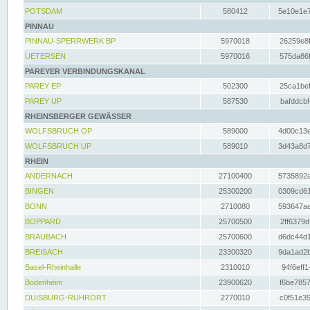
POTSDAM
580412
5e10e1e7
PINNAU
PINNAU-SPERRWERK BP
5970018
26259e8f
UETERSEN
5970016
575da86f
PAREYER VERBINDUNGSKANAL
PAREY EP
502300
25ca1bef
PAREY UP
587530
bafddcbf
RHEINSBERGER GEWÄSSER
WOLFSBRUCH OP
589000
4d00c13e
WOLFSBRUCH UP
589010
3d43a8d7
RHEIN
ANDERNACH
27100400
5735892a
BINGEN
25300200
0309cd61
BONN
2710080
593647aa
BOPPARD
25700500
2ff6379d
BRAUBACH
25700600
d6dc44d1
BREISACH
23300320
9da1ad2b
Basel-Rheinhalle
2310010
94f6eff1
Bodenheim
23900620
f6be7857
DUISBURG-RUHRORT
2770010
c0f51e35