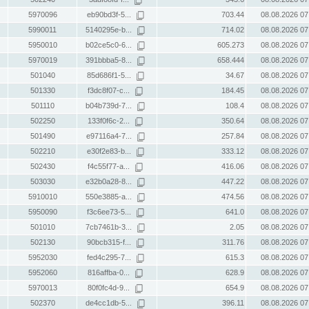
5970096
eb90bd3f-5...
703.44
08.08.2026 07
5990011
5140295e-b...
714.02
08.08.2026 07
5950010
b02ce5c0-6...
605.273
08.08.2026 07
5970019
391bbba5-8...
658.444
08.08.2026 07
501040
85d686f1-5...
34.67
08.08.2026 07
501330
f3dc8f07-c...
184.45
08.08.2026 07
501110
b04b739d-7...
108.4
08.08.2026 07
502250
133f0f6c-2...
350.64
08.08.2026 07
501490
e97116a4-7...
257.84
08.08.2026 07
502210
e30f2e83-b...
333.12
08.08.2026 07
502430
f4c55f77-a...
416.06
08.08.2026 07
503030
e32b0a28-8...
447.22
08.08.2026 07
5910010
550e3885-a...
474.56
08.08.2026 07
5950090
f3c6ee73-5...
641.0
08.08.2026 07
501010
7cb7461b-3...
2.05
08.08.2026 07
502130
90bcb315-f...
311.76
08.08.2026 07
5952030
fed4c295-7...
615.3
08.08.2026 07
5952060
816affba-0...
628.9
08.08.2026 07
5970013
80f0fc4d-9...
654.9
08.08.2026 07
502370
de4cc1db-5...
396.11
08.08.2026 07