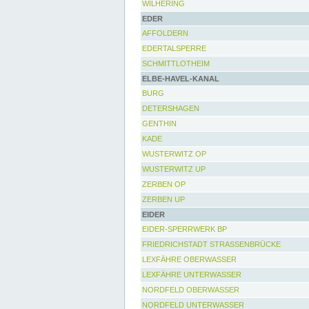
WILHERING
EDER
AFFOLDERN
EDERTALSPERRE
SCHMITTLOTHEIM
ELBE-HAVEL-KANAL
BURG
DETERSHAGEN
GENTHIN
KADE
WUSTERWITZ OP
WUSTERWITZ UP
ZERBEN OP
ZERBEN UP
EIDER
EIDER-SPERRWERK BP
FRIEDRICHSTADT STRASSENBRÜCKE
LEXFÄHRE OBERWASSER
LEXFÄHRE UNTERWASSER
NORDFELD OBERWASSER
NORDFELD UNTERWASSER