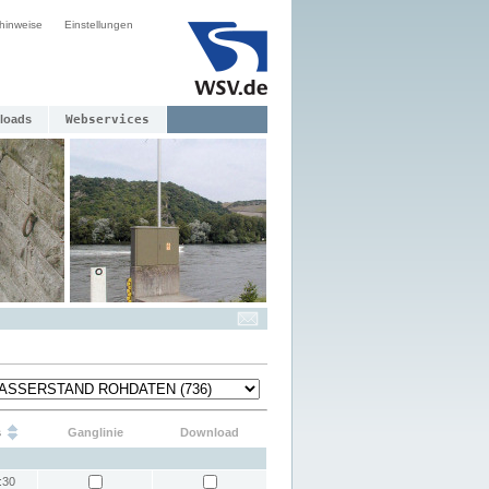
hinweise
Einstellungen
loads
Webservices
s
Ganglinie
Download
:30