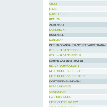
CELLE
EITZE
MARKLENDORF
RETHEM
ALTE MAAS
DORDRECHT
BODENSEE
KONSTANZ
BERLIN-SPANDAUER-SCHIFFFAHRTSKANAL
BERLIN-PLÖTZENSEE OP
BERLIN-PLÖTZENSEE UP
DAHME-WASSERSTRASSE
BERLIN-SCHMÖCKWITZ
NEUE MÜHLE SCHLEUSE OP
NEUE MÜHLE SCHLEUSE UP
DORTMUND-EMS-KANAL
BERGESHÖVEDE
Groppenbruch
HASEHUBBRÜCKE
HENRICHENBURG OW