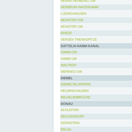
HENRICHENBURG UW
HERBRUM HAFENDAMM
LÜDINGHAUSEN
MÜNSTER OW
MÜNSTER UW
RHEDE
VERSEN TRENNSPITZE
DATTELN-HAMM-KANAL
HAMM OW
HAMM UW
WALTROP
WERRIES OW
DIEMEL
DIEMELTALSPERRE
HELMINGHAUSEN
WILHELMSBRÜCKE
DONAU
ACHLEITEN
DEGGENDORF
DÜRNSTEIN
ERLAU