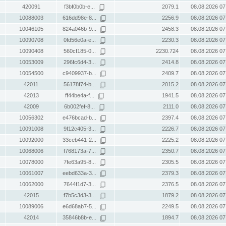
420091
f3bf0b0b-e...
2079.1
08.08.2026 07
10088003
616dd98e-8...
2256.9
08.08.2026 07
10046105
824a046b-9...
2458.3
08.08.2026 07
10090708
0fd56e0a-e...
2230.3
08.08.2026 07
10090408
560cf185-0...
2230.724
08.08.2026 07
10053009
296fc6d4-3...
2414.8
08.08.2026 07
10054500
c9409937-b...
2409.7
08.08.2026 07
42011
56178f74-b...
2015.2
08.08.2026 07
42013
ff44be4a-f...
1941.5
08.08.2026 07
42009
6b002fef-8...
2111.0
08.08.2026 07
10056302
e476bcad-b...
2397.4
08.08.2026 07
10091008
9f12c405-3...
2226.7
08.08.2026 07
10092000
33ceb441-2...
2225.2
08.08.2026 07
10068006
f768173a-7...
2350.7
08.08.2026 07
10078000
7fe63a95-8...
2305.5
08.08.2026 07
10061007
eebd633a-3...
2379.3
08.08.2026 07
10062000
7644f1d7-3...
2376.5
08.08.2026 07
42015
f7b5c3d3-3...
1879.2
08.08.2026 07
10089006
e6d68ab7-5...
2249.5
08.08.2026 07
42014
35846b8b-e...
1894.7
08.08.2026 07