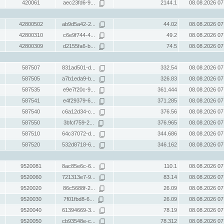
420061
aec23fd6-9...
2144.1
08.08.2026 07
42800502
ab9d5a42-2...
44.02
08.08.2026 07
42800310
c6e9f744-4...
49.2
08.08.2026 07
42800309
d2155fa6-b...
74.5
08.08.2026 07
587507
831ad501-d...
332.54
08.08.2026 07
587505
a7b1eda9-b...
326.83
08.08.2026 07
587535
e9e7f20c-9...
361.444
08.08.2026 07
587541
e4f29379-6...
371.285
08.08.2026 07
587540
c6a12d34-c...
376.56
08.08.2026 07
587550
3bfcf759-2...
376.965
08.08.2026 07
587510
64c37072-d...
344.686
08.08.2026 07
587520
532d8718-6...
346.162
08.08.2026 07
9520081
8ac85e6c-6...
110.1
08.08.2026 07
9520060
721313e7-9...
83.14
08.08.2026 07
9520020
86c5688f-2...
26.09
08.08.2026 07
9520030
7f01fbd8-6...
26.09
08.08.2026 07
9520040
61394669-3...
78.19
08.08.2026 07
9520050
cb93548e-c...
78.312
08.08.2026 07