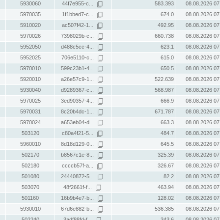
5930060
44f7e955-c...
583.393
08.08.2026 07
5970035
1f1bbed7-c...
674.0
08.08.2026 07
5910020
ac507f42-1...
492.95
08.08.2026 07
5970026
7398029b-c...
660.738
08.08.2026 07
5952050
d488c5cc-4...
623.1
08.08.2026 07
5952025
706e5110-c...
615.0
08.08.2026 07
5970010
599c23b1-4...
650.5
08.08.2026 07
5920010
a26e57c9-1...
522.639
08.08.2026 07
5930040
d9289367-c...
568.987
08.08.2026 07
5970025
3ed90357-4...
666.9
08.08.2026 07
5970031
8c20b4dc-1...
671.787
08.08.2026 07
5970024
a653eb04-d...
663.3
08.08.2026 07
503120
c80a4f21-5...
484.7
08.08.2026 07
5960010
8d18d129-0...
645.5
08.08.2026 07
502170
b8567c1e-8...
325.39
08.08.2026 07
502180
ccccb57f-a...
326.67
08.08.2026 07
501080
24440872-5...
82.2
08.08.2026 07
503070
48f2661f-f...
463.94
08.08.2026 07
501160
16b9b4e7-b...
128.02
08.08.2026 07
5930010
67d6e882-b...
536.385
08.08.2026 07
502240
3adf88fd-f...
343.6
08.08.2026 07