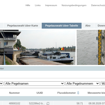
Hilfe
Links
Impressum
Nutzungsbedingungen
Datenschutz
Pegelauswahl über Karte
Pegelauswahl über Tabelle
Abo
Down
tter
Nummer
UUID
Flusskilometer
Messwerte bi
48900102
522286e2-b...
58.71
08.08.2026 07