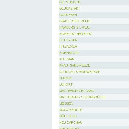
GEESTHACHT
GLÜCKSTADT
GORLEBEN
GRAUERORT REEDE
HAMBURG ST. PAULI
HAMBURG-HARBURG
HETLINGEN
HITZACKER
HOHNSTORF
KOLLMAR
KRAUTSAND REEDE
KRÜCKAU-SPERRWERK AP
LENZEN
LÜHORT
MAGDEBURG-BUCKAU
MAGDEBURG-STROMBRÜCKE
MEISSEN
MÜGGENDORF
MÜHLBERG
NEU DARCHAU
NIEGRIPP AP