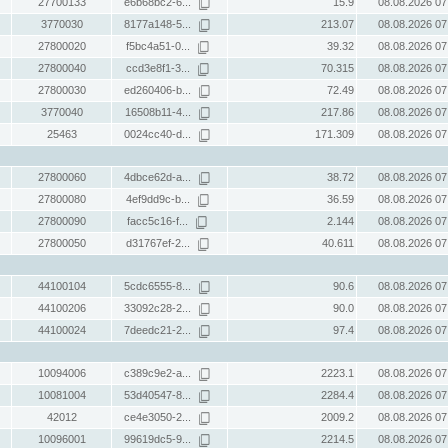
27700133
e6b68bc2-6...
15.9
08.08.2026 07
3770030
8177a148-5...
213.07
08.08.2026 07
27800020
f5bc4a51-0...
39.32
08.08.2026 07
27800040
ccd3e8f1-3...
70.315
08.08.2026 07
27800030
ed260406-b...
72.49
08.08.2026 07
3770040
16508b11-4...
217.86
08.08.2026 07
25463
0024cc40-d...
171.309
08.08.2026 07
27800060
4dbce62d-a...
38.72
08.08.2026 07
27800080
4ef9dd9c-b...
36.59
08.08.2026 07
27800090
facc5c16-f...
2.144
08.08.2026 07
27800050
d31767ef-2...
40.611
08.08.2026 07
44100104
5cdc6555-8...
90.6
08.08.2026 07
44100206
33092c28-2...
90.0
08.08.2026 07
44100024
7deedc21-2...
97.4
08.08.2026 07
10094006
c389c9e2-a...
2223.1
08.08.2026 07
10081004
53d40547-8...
2284.4
08.08.2026 07
42012
ce4e3050-2...
2009.2
08.08.2026 07
10096001
99619dc5-9...
2214.5
08.08.2026 07