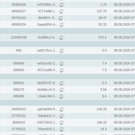
48300105
b475386c-3...
1.74
08.08.2026 07
48900237
47174d8f-1...
107.75
08.08.2026 07
48700103
8b4f9f7c-3...
38.47
08.08.2026 07
48900204
5aaed954-d...
82.32
08.08.2026 07
123456785
6c6f84c2-b...
975.0
08.08.2026 07
906
aa9179c1-1...
0.0
08.08.2026 07
586640
ee52ce62-2...
7.4
08.08.2026 07
586650
45721a68-5...
7.5
08.08.2026 07
586810
6b595707-8...
0.3
08.08.2026 07
586270
0e0dbcc9-0...
9.56
08.08.2026 07
586280
c9a6c3bf-0...
9.4
08.08.2026 07
34000010
ade3a084-8...
108.26
08.08.2026 07
27700122
7bbdb421-2...
08.08.2026 07
3690010
04572010-1...
166.42
08.08.2026 07
27700111
70bee932-1...
14.3
08.08.2026 07