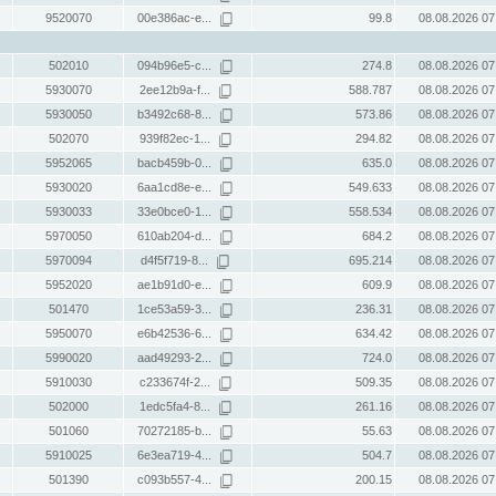
9520070
00e386ac-e...
99.8
08.08.2026 07
502010
094b96e5-c...
274.8
08.08.2026 07
5930070
2ee12b9a-f...
588.787
08.08.2026 07
5930050
b3492c68-8...
573.86
08.08.2026 07
502070
939f82ec-1...
294.82
08.08.2026 07
5952065
bacb459b-0...
635.0
08.08.2026 07
5930020
6aa1cd8e-e...
549.633
08.08.2026 07
5930033
33e0bce0-1...
558.534
08.08.2026 07
5970050
610ab204-d...
684.2
08.08.2026 07
5970094
d4f5f719-8...
695.214
08.08.2026 07
5952020
ae1b91d0-e...
609.9
08.08.2026 07
501470
1ce53a59-3...
236.31
08.08.2026 07
5950070
e6b42536-6...
634.42
08.08.2026 07
5990020
aad49293-2...
724.0
08.08.2026 07
5910030
c233674f-2...
509.35
08.08.2026 07
502000
1edc5fa4-8...
261.16
08.08.2026 07
501060
70272185-b...
55.63
08.08.2026 07
5910025
6e3ea719-4...
504.7
08.08.2026 07
501390
c093b557-4...
200.15
08.08.2026 07