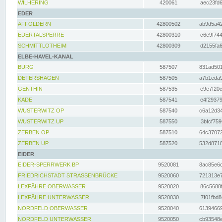
WILHERING
420061
aec23fd6
EDER
AFFOLDERN
42800502
ab9d5a42
EDERTALSPERRE
42800310
c6e9f744
SCHMITTLOTHEIM
42800309
d2155fa6
ELBE-HAVEL-KANAL
BURG
587507
831ad501
DETERSHAGEN
587505
a7b1eda9
GENTHIN
587535
e9e7f20c
KADE
587541
e4f29379
WUSTERWITZ OP
587540
c6a12d34
WUSTERWITZ UP
587550
3bfcf759
ZERBEN OP
587510
64c37072
ZERBEN UP
587520
532d8718
EIDER
EIDER-SPERRWERK BP
9520081
8ac85e6c
FRIEDRICHSTADT STRASSENBRÜCKE
9520060
721313e7
LEXFÄHRE OBERWASSER
9520020
86c5688f
LEXFÄHRE UNTERWASSER
9520030
7f01fbd8
NORDFELD OBERWASSER
9520040
61394669
NORDFELD UNTERWASSER
9520050
cb93548e