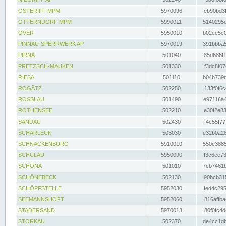
OSTERIFF MPM
5970096
eb90bd3f
OTTERNDORF MPM
5990011
5140295e
OVER
5950010
b02ce5c0
PINNAU-SPERRWERK AP
5970019
391bbba5
PIRNA
501040
85d686f1
PRETZSCH-MAUKEN
501330
f3dc8f07
RIESA
501110
b04b739d
ROGÄTZ
502250
133f0f6c
ROSSLAU
501490
e97116a4
ROTHENSEE
502210
e30f2e83
SANDAU
502430
f4c55f77
SCHARLEUK
503030
e32b0a28
SCHNACKENBURG
5910010
550e3885
SCHULAU
5950090
f3c6ee73
SCHÖNA
501010
7cb7461b
SCHÖNEBECK
502130
90bcb315
SCHÖPFSTELLE
5952030
fed4c295
SEEMANNSHÖFT
5952060
816affba
STADERSAND
5970013
80f0fc4d
STORKAU
502370
de4cc1db