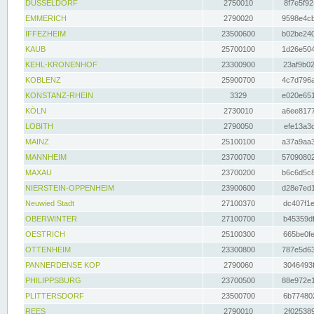
DÜSSELDORF
2750010
8f7e5f92
EMMERICH
2790020
9598e4cb
IFFEZHEIM
23500600
b02be240
KAUB
25700100
1d26e504
KEHL-KRONENHOF
23300900
23af9b02
KOBLENZ
25900700
4c7d796a
KONSTANZ-RHEIN
3329
e020e651
KÖLN
2730010
a6ee8177
LOBITH
2790050
efe13a3d
MAINZ
25100100
a37a9aa3
MANNHEIM
23700700
57090802
MAXAU
23700200
b6c6d5c8
NIERSTEIN-OPPENHEIM
23900600
d28e7ed1
Neuwied Stadt
27100370
dc407f1e
OBERWINTER
27100700
b45359df
OESTRICH
25100300
665be0fe
OTTENHEIM
23300800
787e5d63
PANNERDENSE KOP
2790060
3046493f
PHILIPPSBURG
23700500
88e972e1
PLITTERSDORF
23500700
6b774802
REES
2790010
2f025389