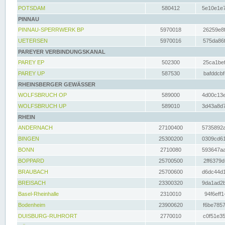
POTSDAM
580412
5e10e1e7
PINNAU
PINNAU-SPERRWERK BP
5970018
26259e8f
UETERSEN
5970016
575da86f
PAREYER VERBINDUNGSKANAL
PAREY EP
502300
25ca1bef
PAREY UP
587530
bafddcbf
RHEINSBERGER GEWÄSSER
WOLFSBRUCH OP
589000
4d00c13e
WOLFSBRUCH UP
589010
3d43a8d7
RHEIN
ANDERNACH
27100400
5735892a
BINGEN
25300200
0309cd61
BONN
2710080
593647aa
BOPPARD
25700500
2ff6379d
BRAUBACH
25700600
d6dc44d1
BREISACH
23300320
9da1ad2b
Basel-Rheinhalle
2310010
94f6eff1
Bodenheim
23900620
f6be7857
DUISBURG-RUHRORT
2770010
c0f51e35