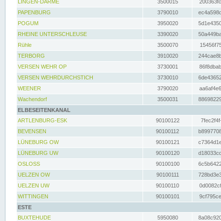
LINGEN-DARME
3500015
200363fc
PAPENBURG
3790010
ec4a598d
POGUM
3950020
5d1e4350
RHEINE UNTERSCHLEUSE
3390020
50a449ba
Rühle
3500070
15456f75
TERBORG
3910020
244cae8b
VERSEN WEHR OP
3730001
86f8dbab
VERSEN WEHRDURCHSTICH
3730010
6de43652
WEENER
3790020
aa6af4e6
Wachendorf
3500031
88698229
ELBESEITENKANAL
ARTLENBURG-ESK
90100122
7fec2f4f
BEVENSEN
90100112
b8997708
LÜNEBURG OW
90100121
c7364d1e
LÜNEBURG UW
90100120
d18033cd
OSLOSS
90100100
6c5b6422
UELZEN OW
90100111
728bd3e3
UELZEN UW
90100110
0d0082cf
WITTINGEN
90100101
9cf795ce
ESTE
BUXTEHUDE
5950080
8a08c920