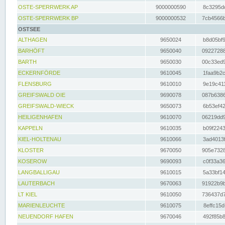
OSTE-SPERRWERK AP
9000000590
8c3295dc
OSTE-SPERRWERK BP
9000000532
7cb4566b
OSTSEE
ALTHAGEN
9650024
b8d05bf9
BARHÖFT
9650040
09227288
BARTH
9650030
00c33ed9
ECKERNFÖRDE
9610045
1faa9b2c
FLENSBURG
9610010
9e19c411
GREIFSWALD OIE
9690078
087b6386
GREIFSWALD-WIECK
9650073
6b53ef42
HEILIGENHAFEN
9610070
06219dd9
KAPPELN
9610035
b09f2243
KIEL-HOLTENAU
9610066
3ad4013f
KLOSTER
9670050
905e7328
KOSEROW
9690093
c0f33a36
LANGBALLIGAU
9610015
5a33bf14
LAUTERBACH
9670063
91922b9b
LT KIEL
9610050
736437d7
MARIENLEUCHTE
9610075
8effc15d
NEUENDORF HAFEN
9670046
492f85b8