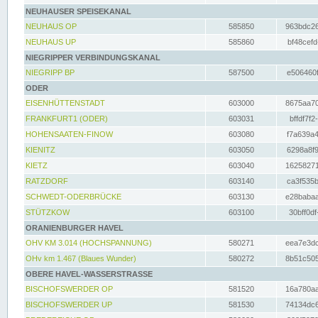
NEUHAUSER SPEISEKANAL
NEUHAUS OP
585850
963bdc26
NEUHAUS UP
585860
bf48cefd
NIEGRIPPER VERBINDUNGSKANAL
NIEGRIPP BP
587500
e506460f
ODER
EISENHÜTTENSTADT
603000
8675aa70
FRANKFURT1 (ODER)
603031
bffdf7f2
HOHENSAATEN-FINOW
603080
f7a639a4
KIENITZ
603050
6298a8f9
KIETZ
603040
16258271
RATZDORF
603140
ca3f535b
SCHWEDT-ODERBRÜCKE
603130
e28babaa
STÜTZKOW
603100
30bff0df
ORANIENBURGER HAVEL
OHV KM 3.014 (HOCHSPANNUNG)
580271
eea7e3dc
OHv km 1.467 (Blaues Wunder)
580272
8b51c505
OBERE HAVEL-WASSERSTRASSE
BISCHOFSWERDER OP
581520
16a780aa
BISCHOFSWERDER UP
581530
74134dc6