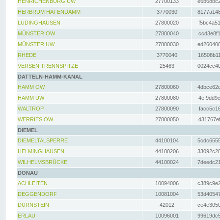
HENRICHENBURG UW
27700133
e6b68bc2
HERBRUM HAFENDAMM
3770030
8177a148
LÜDINGHAUSEN
27800020
f5bc4a51
MÜNSTER OW
27800040
ccd3e8f1
MÜNSTER UW
27800030
ed260406
RHEDE
3770040
16508b11
VERSEN TRENNSPITZE
25463
0024cc40
DATTELN-HAMM-KANAL
HAMM OW
27800060
4dbce62d
HAMM UW
27800080
4ef9dd9c
WALTROP
27800090
facc5c16
WERRIES OW
27800050
d31767ef
DIEMEL
DIEMELTALSPERRE
44100104
5cdc6555
HELMINGHAUSEN
44100206
33092c28
WILHELMSBRÜCKE
44100024
7deedc21
DONAU
ACHLEITEN
10094006
c389c9e2
DEGGENDORF
10081004
53d40547
DÜRNSTEIN
42012
ce4e3050
ERLAU
10096001
99619dc5