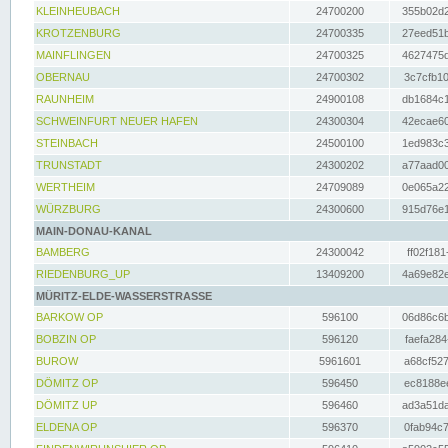
KLEINHEUBACH
24700200
355b02d2
KROTZENBURG
24700335
27eed51b
MAINFLINGEN
24700325
4627475d
OBERNAU
24700302
3c7cfb10
RAUNHEIM
24900108
db1684c1
SCHWEINFURT NEUER HAFEN
24300304
42ecae60
STEINBACH
24500100
1ed983c3
TRUNSTADT
24300202
a77aad00
WERTHEIM
24709089
0e065a22
WÜRZBURG
24300600
915d76e1
MAIN-DONAU-KANAL
BAMBERG
24300042
ff02f181
RIEDENBURG_UP
13409200
4a69e82e
MÜRITZ-ELDE-WASSERSTRASSE
BARKOW OP
596100
06d86c6b
BOBZIN OP
596120
faefa284
BUROW
5961601
a68cf527
DÖMITZ OP
596450
ec8188ee
DÖMITZ UP
596460
ad3a51da
ELDENA OP
596370
0fab94c7