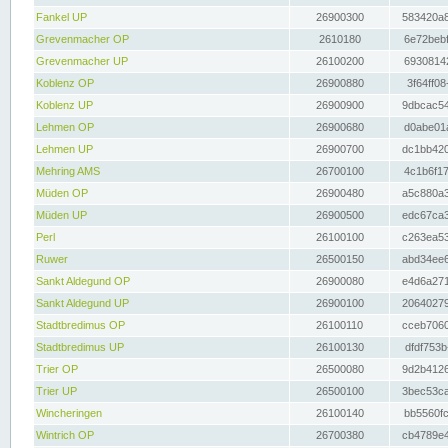
Fankel UP
26900300
583420a8
Grevenmacher OP
2610180
6e72bebf
Grevenmacher UP
26100200
69308142
Koblenz OP
26900880
3f64ff08
Koblenz UP
26900900
9dbcac54
Lehmen OP
26900680
d0abe01a
Lehmen UP
26900700
dc1bb420
Mehring AMS
26700100
4c1b6f17
Müden OP
26900480
a5c880a3
Müden UP
26900500
edc67ca3
Perl
26100100
c263ea53
Ruwer
26500150
abd34ee6
Sankt Aldegund OP
26900080
e4d6a271
Sankt Aldegund UP
26900100
20640279
Stadtbredimus OP
26100110
cceb7060
Stadtbredimus UP
26100130
dfdf753b
Trier OP
26500080
9d2b4126
Trier UP
26500100
3bec53ca
Wincheringen
26100140
bb5560fc
Wintrich OP
26700380
cb4789e4