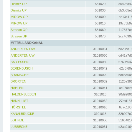
Diemitz OP
581020
d6426c42
Diemitz UP
581030
6b3b55e2
MIROW OP
581000
ab13c115
MIROW UP
581010
19cc3b9a
Strasen OP
581060
117877ec
Strasen UP
581070
2cc40997
MITTELLANDKANAL
ANDERTEN OW
31010061
bc20d819
ANDERTEN UW
31010060
dd41a7d6
BAD ESSEN
31010030
6760b547
BERENBUSCH
31010042
d2c8f60e
BRAMSCHE
31010020
bec8a6a5
BROXTEN
31010032
1125a391
HAHLEN
31010041
ac970eb0
HALDENSLEBEN
3101013
90d92801
HANN. LIST
31010062
27dfd137
HÖRSTEL
31010010
6c7c180f
KANALBRÜCKE
3101018
32b997c2
LOHNDE
31010050
516c4814
LÜBBECKE
31010031
c2aa9164