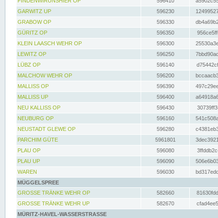
FINDENWIRUNSHIER OP
596410
a5902c55
GARWITZ UP
596230
12499527
GRABOW OP
596330
db4a69b2
GÜRITZ OP
596350
956ce5ff
KLEIN LAASCH WEHR OP
596300
25530a3e
LEWITZ OP
596250
7bbd90ad
LÜBZ OP
596140
d75442cf
MALCHOW WEHR OP
596200
bccaacb3
MALLISS OP
596390
497c29ee
MALLISS UP
596400
a64918a6
NEU KALLISS OP
596430
30739ff3
NEUBURG OP
596160
541c508a
NEUSTADT GLEWE OP
596280
c4381eb3
PARCHIM GÜTE
5961801
3dec3921
PLAU OP
596080
3ffddb2c
PLAU UP
596090
506e6b03
WAREN
596030
bd317edd
MÜGGELSPREE
GROSSE TRÄNKE WEHR OP
582660
81630fdd
GROSSE TRÄNKE WEHR UP
582670
cfad4ee5
MÜRITZ-HAVEL-WASSERSTRASSE