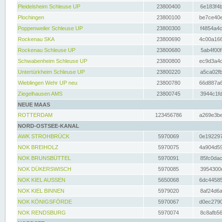
Pleidelsheim Schleuse UP
23800400
6e183f4b
Plochingen
23800100
be7ce40e
Poppenweiler Schleuse UP
23800300
f4854a4c
Rockenau SKA
23800690
4c00a166
Rockenau Schleuse UP
23800680
5ab4f00f
Schwabenheim Schleuse UP
23800800
ec9d3a4d
Untertürkheim Schleuse UP
23800220
a5ca02fb
Wieblingen Wehr UP neu
23800780
66d887a6
Ziegelhausen AMS
23800745
3944c1fd
NEUE MAAS
ROTTERDAM
123456786
a269e3be
NORD-OSTSEE-KANAL
AWK STROHBRÜCK
5970069
0e192297
NOK BREIHOLZ
5970075
4a904d59
NOK BRUNSBÜTTEL
5970091
85fc0dac
NOK DÜKERSWISCH
5970085
3954300d
NOK KIEL AUSSEN
5650068
6dc44585
NOK KIEL BINNEN
5979020
8af24d6a
NOK KÖNIGSFÖRDE
5970067
d0ec2790
NOK RENDSBURG
5970074
8c8afb56