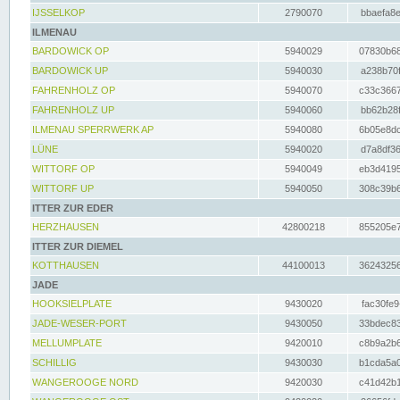
IJSSELKOP
2790070
bbaefa8e
ILMENAU
BARDOWICK OP
5940029
07830b68
BARDOWICK UP
5940030
a238b70f
FAHRENHOLZ OP
5940070
c33c3667
FAHRENHOLZ UP
5940060
bb62b28f
ILMENAU SPERRWERK AP
5940080
6b05e8dc
LÜNE
5940020
d7a8df36
WITTORF OP
5940049
eb3d4195
WITTORF UP
5940050
308c39b6
ITTER ZUR EDER
HERZHAUSEN
42800218
855205e7
ITTER ZUR DIEMEL
KOTTHAUSEN
44100013
36243256
JADE
HOOKSIELPLATE
9430020
fac30fe9
JADE-WESER-PORT
9430050
33bdec83
MELLUMPLATE
9420010
c8b9a2b6
SCHILLIG
9430030
b1cda5a0
WANGEROOGE NORD
9420030
c41d42b1