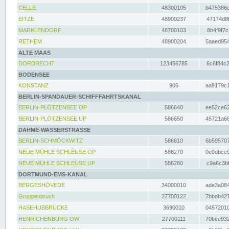
CELLE
48300105
b475386c
EITZE
48900237
47174d8f
MARKLENDORF
48700103
8b4f9f7c
RETHEM
48900204
5aaed954
ALTE MAAS
DORDRECHT
123456785
6c6f84c2
BODENSEE
KONSTANZ
906
aa9179c1
BERLIN-SPANDAUER-SCHIFFFAHRTSKANAL
BERLIN-PLÖTZENSEE OP
586640
ee52ce62
BERLIN-PLÖTZENSEE UP
586650
45721a68
DAHME-WASSERSTRASSE
BERLIN-SCHMÖCKWITZ
586810
6b595707
NEUE MÜHLE SCHLEUSE OP
586270
0e0dbcc9
NEUE MÜHLE SCHLEUSE UP
586280
c9a6c3bf
DORTMUND-EMS-KANAL
BERGESHÖVEDE
34000010
ade3a084
Groppenbruch
27700122
7bbdb421
HASEHUBBRÜCKE
3690010
04572010
HENRICHENBURG OW
27700111
70bee932