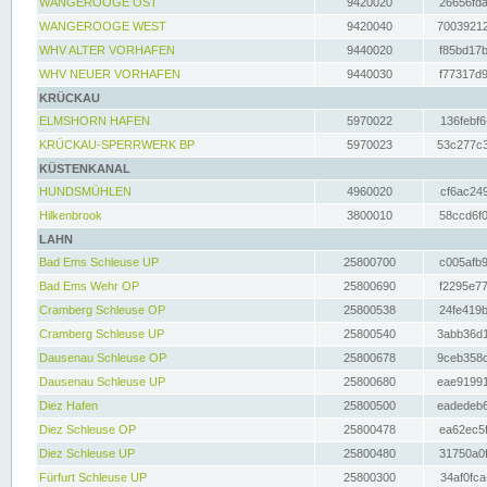
WANGEROOGE OST
9420020
26656fda
WANGEROOGE WEST
9420040
70039212
WHV ALTER VORHAFEN
9440020
f85bd17b
WHV NEUER VORHAFEN
9440030
f77317d9
KRÜCKAU
ELMSHORN HAFEN
5970022
136febf6
KRÜCKAU-SPERRWERK BP
5970023
53c277c3
KÜSTENKANAL
HUNDSMÜHLEN
4960020
cf6ac249
Hilkenbrook
3800010
58ccd6f0
LAHN
Bad Ems Schleuse UP
25800700
c005afb9
Bad Ems Wehr OP
25800690
f2295e77
Cramberg Schleuse OP
25800538
24fe419b
Cramberg Schleuse UP
25800540
3abb36d1
Dausenau Schleuse OP
25800678
9ceb358c
Dausenau Schleuse UP
25800680
eae91991
Diez Hafen
25800500
eadedeb6
Diez Schleuse OP
25800478
ea62ec5f
Diez Schleuse UP
25800480
31750a0f
Fürfurt Schleuse UP
25800300
34af0fca