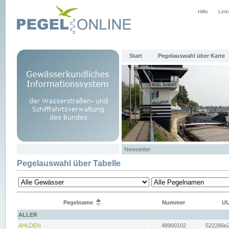
Hilfe
Link
Start
Pegelauswahl über Karte
Newsletter
Pegelauswahl über Tabelle
Pegelname
Nummer
UU
ALLER
AHLDEN
48900102
522286e2