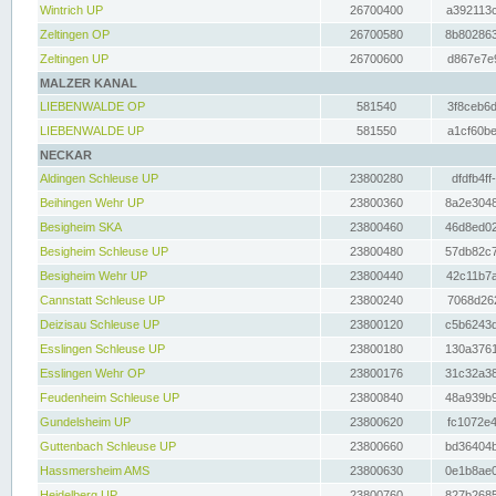
Wintrich UP
26700400
a392113c
Zeltingen OP
26700580
8b802863
Zeltingen UP
26700600
d867e7e9
MALZER KANAL
LIEBENWALDE OP
581540
3f8ceb6d
LIEBENWALDE UP
581550
a1cf60be
NECKAR
Aldingen Schleuse UP
23800280
dfdfb4ff
Beihingen Wehr UP
23800360
8a2e3048
Besigheim SKA
23800460
46d8ed02
Besigheim Schleuse UP
23800480
57db82c7
Besigheim Wehr UP
23800440
42c11b7a
Cannstatt Schleuse UP
23800240
7068d262
Deizisau Schleuse UP
23800120
c5b6243d
Esslingen Schleuse UP
23800180
130a3761
Esslingen Wehr OP
23800176
31c32a38
Feudenheim Schleuse UP
23800840
48a939b9
Gundelsheim UP
23800620
fc1072e4
Guttenbach Schleuse UP
23800660
bd36404b
Hassmersheim AMS
23800630
0e1b8ae0
Heidelberg UP
23800760
827b2685