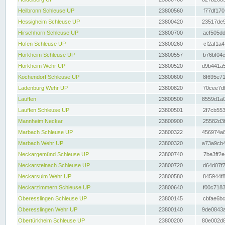
Heilbronn Schleuse UP
23800560
f77df170
Hessigheim Schleuse UP
23800420
23517de9
Hirschhorn Schleuse UP
23800700
acf505dd
Hofen Schleuse UP
23800260
cf2af1a4
Horkheim Schleuse UP
23800557
b76bf04c
Horkheim Wehr UP
23800520
d9b441a5
Kochendorf Schleuse UP
23800600
8f695e71
Ladenburg Wehr UP
23800820
70cee7df
Lauffen
23800500
8559d1a0
Lauffen Schleuse UP
23800501
2f7cb553
Mannheim Neckar
23800900
25582d3f
Marbach Schleuse UP
23800322
456974a8
Marbach Wehr UP
23800320
a73a9cb4
Neckargemünd Schleuse UP
23800740
7be3ff2e
Neckarsteinach Schleuse UP
23800720
d64d07f7
Neckarsulm Wehr UP
23800580
845944f8
Neckarzimmern Schleuse UP
23800640
f00c7183
Oberesslingen Schleuse UP
23800145
cbfae6bc
Oberesslingen Wehr UP
23800140
9de0843a
Obertürkheim Schleuse UP
23800200
80e002d8