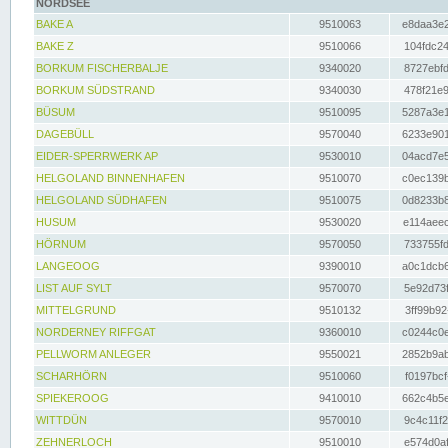
NORDSEE
BAKE A
9510063
e8daa3e2
BAKE Z
9510066
104fdc24
BORKUM FISCHERBALJE
9340020
8727ebfd
BORKUM SÜDSTRAND
9340030
478f21e9
BÜSUM
9510095
5287a3e1
DAGEBÜLL
9570040
6233e901
EIDER-SPERRWERK AP
9530010
04acd7e5
HELGOLAND BINNENHAFEN
9510070
c0ec139b
HELGOLAND SÜDHAFEN
9510075
0d8233b8
HUSUM
9530020
e114aeec
HÖRNUM
9570050
733755fd
LANGEOOG
9390010
a0c1dcb6
LIST AUF SYLT
9570070
5e92d73f
MITTELGRUND
9510132
3ff99b92
NORDERNEY RIFFGAT
9360010
c0244c0e
PELLWORM ANLEGER
9550021
2852b9ab
SCHARHÖRN
9510060
f0197bcf
SPIEKEROOG
9410010
662c4b5e
WITTDÜN
9570010
9c4c11f2
ZEHNERLOCH
9510010
e574d0af