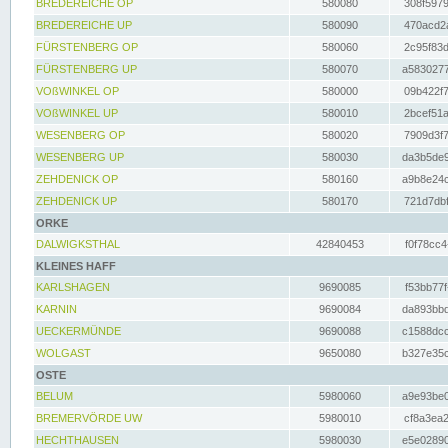
BREDEREICHE OP
580080
308f5979
BREDEREICHE UP
580090
470acd2a
FÜRSTENBERG OP
580060
2c95f83d
FÜRSTENBERG UP
580070
a5830277
VOßWINKEL OP
580000
09b422f7
VOßWINKEL UP
580010
2bcef51a
WESENBERG OP
580020
7909d3f7
WESENBERG UP
580030
da3b5de9
ZEHDENICK OP
580160
a9b8e24c
ZEHDENICK UP
580170
721d7dbf
ORKE
DALWIGKSTHAL
42840453
f0f78cc4
KLEINES HAFF
KARLSHAGEN
9690085
f53bb77f
KARNIN
9690084
da893bbd
UECKERMÜNDE
9690088
c1588dcc
WOLGAST
9650080
b327e35c
OSTE
BELUM
5980060
a9e93be0
BREMERVÖRDE UW
5980010
cf8a3ea2
HECHTHAUSEN
5980030
e5e02890