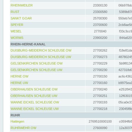
RHEINWEILER
23300130
06b978dd
RUST
23300580
5389b878
SANKT GOAR
25700300
550eb7e9
SPEYER
23700600
2cb8ae5b
WESEL
2770040
f33c3cc9
WORMS
23900200
844a620f
RHEIN-HERNE-KANAL
DUISBURG-MEIDERICH SCHLEUSE OW
27700262
f18e81da
DUISBURG-MEIDERICH SCHLEUSE UW
27700273
48780245
GELSENKIRCHEN SCHLEUSE OW
27700229
5b9f8134
GELSENKIRCHEN SCHLEUSE UW
27700230
427318d0
HERNE OW
27700150
ac6c4362
HERNE UW
27700160
b9975ea1
OBERHAUSEN SCHLEUSE OW
27700240
e251f943
OBERHAUSEN SCHLEUSE UW
27700251
12f63015
WANNE EICKEL SCHLEUSE OW
27700193
05ca0e33
WANNE EICKEL SCHLEUSE UW
27700218
23045f8b
RUHR
Hattingen
2769510000100
c0594fb5
RUHRWEHR OW
27600090
12a3037f