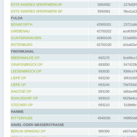
ESTE INNERES SPERRWERK AP
5950082
227b83f7
ESTE INNERES SPERRWERK BP
5950081
5fea1a12
FULDA
BONAFORTH
42900201
23721dfd
GREBENAU
42700202
acd63934
GUNTERSHAUSEN
42900100
213a585d
ROTENBURG
42700100
d1ba62a4
FINOWKANAL
EBERSWALDE OP
693170
3cd46cc7
GRAFENBRÜCK OP
693050
547422fb
LEESENBRÜCK OP
693030
f099ce74
LIEPE OP
693230
6f81b35f
LIEPE UP
693240
79d783d3
RAGÖSE OP
693190
b6bbe4f8
RUHLSDORF OP
693010
6629a4ca
STECHER OP
693210
516fbf8c
HAMME
RITTERHUDE
4940030
f49855d8
HAVEL-ODER-WASSERSTRASSE
BERLIN-SPANDAU OP
580300
e607a4b6