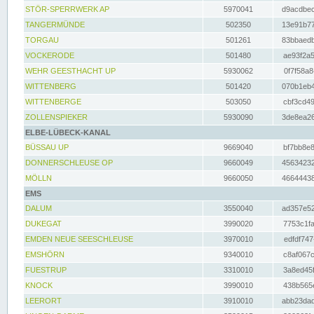
STÖR-SPERRWERK AP
5970041
d9acdbec
TANGERMÜNDE
502350
13e91b77
TORGAU
501261
83bbaedb
VOCKERODE
501480
ae93f2a5
WEHR GEESTHACHT UP
5930062
0f7f58a8
WITTENBERG
501420
070b1eb4
WITTENBERGE
503050
cbf3cd49
ZOLLENSPIEKER
5930090
3de8ea26
ELBE-LÜBECK-KANAL
BÜSSAU UP
9669040
bf7bb8e8
DONNERSCHLEUSE OP
9660049
45634232
MÖLLN
9660050
46644438
EMS
DALUM
3550040
ad357e52
DUKEGAT
3990020
7753c1fa
EMDEN NEUE SEESCHLEUSE
3970010
edfdf747
EMSHÖRN
9340010
c8af067c
FUESTRUP
3310010
3a8ed45f
KNOCK
3990010
438b565e
LEERORT
3910010
abb23dad