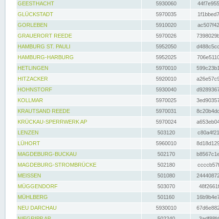
GEESTHACHT
5930060
44f7e955
GLÜCKSTADT
5970035
1f1bbed7
GORLEBEN
5910020
ac507f42
GRAUERORT REEDE
5970026
7398029b
HAMBURG ST. PAULI
5952050
d488c5cc
HAMBURG-HARBURG
5952025
706e5110
HETLINGEN
5970010
599c23b1
HITZACKER
5920010
a26e57c9
HOHNSTORF
5930040
d9289367
KOLLMAR
5970025
3ed90357
KRAUTSAND REEDE
5970031
8c20b4dc
KRÜCKAU-SPERRWERK AP
5970024
a653eb04
LENZEN
503120
c80a4f21
LÜHORT
5960010
8d18d129
MAGDEBURG-BUCKAU
502170
b8567c1e
MAGDEBURG-STROMBRÜCKE
502180
ccccb57f
MEISSEN
501080
24440872
MÜGGENDORF
503070
48f2661f
MÜHLBERG
501160
16b9b4e7
NEU DARCHAU
5930010
67d6e882
NIEGRIPP AP
502240
3adf88fd