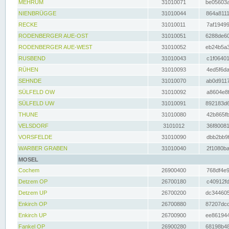
MEHRUM
31010071
be05603a
NIENBRÜGGE
31010044
864a8111
RECKE
31010011
7af19499
RODENBERGER AUE-OST
31010051
6288de60
RODENBERGER AUE-WEST
31010052
eb24b5a3
RUSBEND
31010043
c1f06401
RÜHEN
31010093
4ed5f6da
SEHNDE
31010070
ab0d9117
SÜLFELD OW
31010092
a8604e8f
SÜLFELD UW
31010091
892183d6
THUNE
31010080
42b865fb
VELSDORF
3101012
36f80081
VORSFELDE
31010090
dbb2bb9f
WARBER GRABEN
31010040
2f1080ba
MOSEL
Cochem
26900400
768df4e9
Detzem OP
26700180
c40912fd
Detzem UP
26700200
dc344605
Enkirch OP
26700880
87207dcd
Enkirch UP
26700900
ee861944
Fankel OP
26900280
68198b48