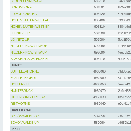
BERLIN-SPANDAU UP
580310
2c68509c
BORGSDORF
581591
1b2e2996
FRIEDRICHSTHAL
603420
314945d6
HOHENSAATEN WEST AP
603400
99309d3e
HOHENSAATEN WEST BP
603310
3404a6e5
LEHNITZ OP
581580
c8a1cf0a
LEHNITZ UP
581590
5bb1f56d
NIEDERFINOW SHW OP
692080
414dd4ee
NIEDERFINOW SHW UP
692090
4eec6b25
SCHWEDT SCHLEUSE BP
603410
4ee515f9
HUNTE
BUTTELERHÖRNE
4960060
b3d88ca6
ELSFLETH OHRT
4960080
531da758
HOLLERSIEL
4960050
2eacef2f
HUNTEBRÜCK
4960070
2e1d458b
OLDENBURG-DRIELAKE
4960030
1b51e55e
REITHÖRNE
4960040
c9df61c4
HAVELKANAL
SCHÖNWALDE OP
587050
d8ef9f21
SCHÖNWALDE UP
587060
b6650b13
IJSSEL