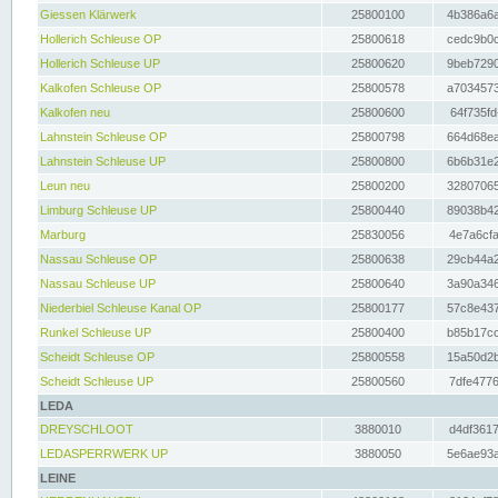
Giessen Klärwerk
25800100
4b386a6a
Hollerich Schleuse OP
25800618
cedc9b0c
Hollerich Schleuse UP
25800620
9beb7290
Kalkofen Schleuse OP
25800578
a7034573
Kalkofen neu
25800600
64f735fd
Lahnstein Schleuse OP
25800798
664d68ea
Lahnstein Schleuse UP
25800800
6b6b31e2
Leun neu
25800200
32807065
Limburg Schleuse UP
25800440
89038b42
Marburg
25830056
4e7a6cfa
Nassau Schleuse OP
25800638
29cb44a2
Nassau Schleuse UP
25800640
3a90a346
Niederbiel Schleuse Kanal OP
25800177
57c8e437
Runkel Schleuse UP
25800400
b85b17cc
Scheidt Schleuse OP
25800558
15a50d2b
Scheidt Schleuse UP
25800560
7dfe4776
LEDA
DREYSCHLOOT
3880010
d4df3617
LEDASPERRWERK UP
3880050
5e6ae93a
LEINE