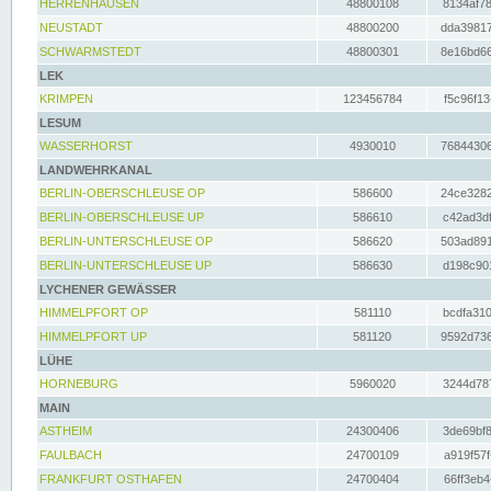
HERRENHAUSEN
48800108
8134af78
NEUSTADT
48800200
dda39817
SCHWARMSTEDT
48800301
8e16bd66
LEK
KRIMPEN
123456784
f5c96f13
LESUM
WASSERHORST
4930010
76844306
LANDWEHRKANAL
BERLIN-OBERSCHLEUSE OP
586600
24ce3282
BERLIN-OBERSCHLEUSE UP
586610
c42ad3df
BERLIN-UNTERSCHLEUSE OP
586620
503ad891
BERLIN-UNTERSCHLEUSE UP
586630
d198c901
LYCHENER GEWÄSSER
HIMMELPFORT OP
581110
bcdfa310
HIMMELPFORT UP
581120
9592d736
LÜHE
HORNEBURG
5960020
3244d787
MAIN
ASTHEIM
24300406
3de69bf8
FAULBACH
24700109
a919f57f
FRANKFURT OSTHAFEN
24700404
66ff3eb4