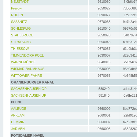
NEUSTADT
9610080
3f0b6b74
Prerow
9650027
7d50c68c
RUDEN
9690077
1fa822e6
SASSNITZ
9670065
9e7b2a4d
SCHLESWIG
9610040
09370c05
STAHLBRODE
9650070
340707f4
STRALSUND
9650043
b9163121
THIESSOW
9670067
d1c9bb3c
TIMMENDORF POEL
9630007
d22c341b
WARNEMÜNDE
9640015
220ff4c6
WISMAR-BAUMHAUS
9630008
95a0ab45
WITTOWER FÄHRE
9670055
4b348b56
ORANIENBURGER KANAL
SACHSENHAUSEN OP
580240
adbd3144
SACHSENHAUSEN UP
581840
0a6fe221
PEENE
AALBUDE
9660009
8ba772ed
ANKLAM
9660001
22fd01e0
DEMMIN
9660007
b7e238e8
JARMEN
9660005
a3328262
POTSDAMER HAVEL