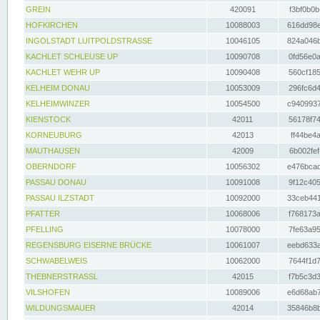
GREIN
420091
f3bf0b0b
HOFKIRCHEN
10088003
616dd98e
INGOLSTADT LUITPOLDSTRASSE
10046105
824a046b
KACHLET SCHLEUSE UP
10090708
0fd56e0a
KACHLET WEHR UP
10090408
560cf185
KELHEIM DONAU
10053009
296fc6d4
KELHEIMWINZER
10054500
c9409937
KIENSTOCK
42011
56178f74
KORNEUBURG
42013
ff44be4a
MAUTHAUSEN
42009
6b002fef
OBERNDORF
10056302
e476bcad
PASSAU DONAU
10091008
9f12c405
PASSAU ILZSTADT
10092000
33ceb441
PFATTER
10068006
f768173a
PFELLING
10078000
7fe63a95
REGENSBURG EISERNE BRÜCKE
10061007
eebd633a
SCHWABELWEIS
10062000
7644f1d7
THEBNERSTRASSL
42015
f7b5c3d3
VILSHOFEN
10089006
e6d68ab7
WILDUNGSMAUER
42014
35846b8b