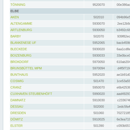
TÖNNING
9520070
00e386ac
ELBE
AKEN
502010
094b96e5
ALTENGAMME
5930070
2ee12b9a
ARTLENBURG
5930050
b3492c68
BARBY
502070
939f82ec
BLANKENESE UF
5952065
bacb459b
BLECKEDE
5930020
6aa1cd8e
BOIZENBURG
5930033
33e0bce0
BROKDORF
5970050
610ab204
BRUNSBÜTTEL MPM
5970094
d4f5f719
BUNTHAUS
5952020
ae1b91d0
COSWIG
501470
1ce53a59
CRANZ
5950070
e6b42536
CUXHAVEN STEUBENHÖFT
5990020
aad49293
DAMNATZ
5910030
c233674f
DESSAU
502000
1edc5fa4
DRESDEN
501060
70272185
DÖMITZ
5910025
6e3ea719
ELSTER
501390
c093b557