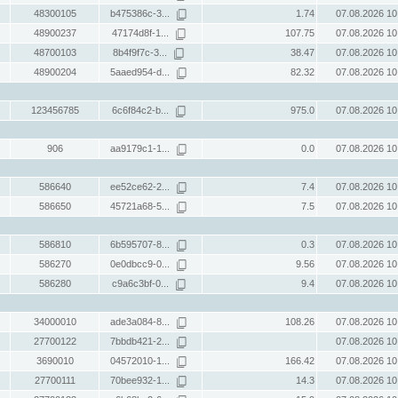
48300105
b475386c-3...
1.74
07.08.2026 10
48900237
47174d8f-1...
107.75
07.08.2026 10
48700103
8b4f9f7c-3...
38.47
07.08.2026 10
48900204
5aaed954-d...
82.32
07.08.2026 10
123456785
6c6f84c2-b...
975.0
07.08.2026 10
906
aa9179c1-1...
0.0
07.08.2026 10
586640
ee52ce62-2...
7.4
07.08.2026 10
586650
45721a68-5...
7.5
07.08.2026 10
586810
6b595707-8...
0.3
07.08.2026 10
586270
0e0dbcc9-0...
9.56
07.08.2026 10
586280
c9a6c3bf-0...
9.4
07.08.2026 10
34000010
ade3a084-8...
108.26
07.08.2026 10
27700122
7bbdb421-2...
07.08.2026 10
3690010
04572010-1...
166.42
07.08.2026 10
27700111
70bee932-1...
14.3
07.08.2026 10