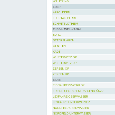
WILHERING
EDER
AFFOLDERN
EDERTALSPERRE
SCHMITTLOTHEIM
ELBE-HAVEL-KANAL
BURG
DETERSHAGEN
GENTHIN
KADE
WUSTERWITZ OP
WUSTERWITZ UP
ZERBEN OP
ZERBEN UP
EIDER
EIDER-SPERRWERK BP
FRIEDRICHSTADT STRASSENBRÜCKE
LEXFÄHRE OBERWASSER
LEXFÄHRE UNTERWASSER
NORDFELD OBERWASSER
NORDFELD UNTERWASSER