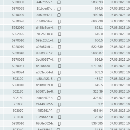
5930060
44f7e955-c...
583.393
07.08.2026 10
5970035
1f1bbed7-c...
674.0
07.08.2026 10
5910020
ac507f42-1...
492.95
07.08.2026 10
5970026
7398029b-c...
660.738
07.08.2026 10
5952050
d488c5cc-4...
623.1
07.08.2026 10
5952025
706e5110-c...
615.0
07.08.2026 10
5970010
599c23b1-4...
650.5
07.08.2026 10
5920010
a26e57c9-1...
522.639
07.08.2026 10
5930040
d9289367-c...
568.987
07.08.2026 10
5970025
3ed90357-4...
666.9
07.08.2026 10
5970031
8c20b4dc-1...
671.787
07.08.2026 10
5970024
a653eb04-d...
663.3
07.08.2026 10
503120
c80a4f21-5...
484.7
07.08.2026 10
5960010
8d18d129-0...
645.5
07.08.2026 10
502170
b8567c1e-8...
325.39
07.08.2026 10
502180
ccccb57f-a...
326.67
07.08.2026 10
501080
24440872-5...
82.2
07.08.2026 10
503070
48f2661f-f...
463.94
07.08.2026 10
501160
16b9b4e7-b...
128.02
07.08.2026 10
5930010
67d6e882-b...
536.385
07.08.2026 10
502240
3adf88fd-f...
343.6
07.08.2026 10