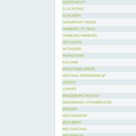
GEESTHACHT
GLÜCKSTADT
GORLEBEN
GRAUERORT REEDE
HAMBURG ST. PAULI
HAMBURG-HARBURG
HETLINGEN
HITZACKER
HOHNSTORF
KOLLMAR
KRAUTSAND REEDE
KRÜCKAU-SPERRWERK AP
LENZEN
LÜHORT
MAGDEBURG-BUCKAU
MAGDEBURG-STROMBRÜCKE
MEISSEN
MÜGGENDORF
MÜHLBERG
NEU DARCHAU
NIEGRIPP AP