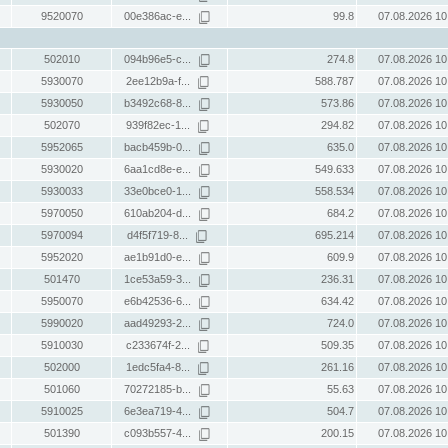
9520070
00e386ac-e...
99.8
07.08.2026 10
502010
094b96e5-c...
274.8
07.08.2026 10
5930070
2ee12b9a-f...
588.787
07.08.2026 10
5930050
b3492c68-8...
573.86
07.08.2026 10
502070
939f82ec-1...
294.82
07.08.2026 10
5952065
bacb459b-0...
635.0
07.08.2026 10
5930020
6aa1cd8e-e...
549.633
07.08.2026 10
5930033
33e0bce0-1...
558.534
07.08.2026 10
5970050
610ab204-d...
684.2
07.08.2026 10
5970094
d4f5f719-8...
695.214
07.08.2026 10
5952020
ae1b91d0-e...
609.9
07.08.2026 10
501470
1ce53a59-3...
236.31
07.08.2026 10
5950070
e6b42536-6...
634.42
07.08.2026 10
5990020
aad49293-2...
724.0
07.08.2026 10
5910030
c233674f-2...
509.35
07.08.2026 10
502000
1edc5fa4-8...
261.16
07.08.2026 10
501060
70272185-b...
55.63
07.08.2026 10
5910025
6e3ea719-4...
504.7
07.08.2026 10
501390
c093b557-4...
200.15
07.08.2026 10