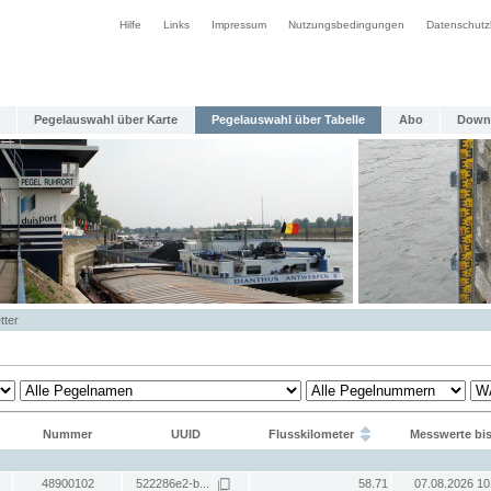
Hilfe
Links
Impressum
Nutzungsbedingungen
Datenschutz
Pegelauswahl über Karte
Pegelauswahl über Tabelle
Abo
Down
tter
Nummer
UUID
Flusskilometer
Messwerte bi
48900102
522286e2-b...
58.71
07.08.2026 10