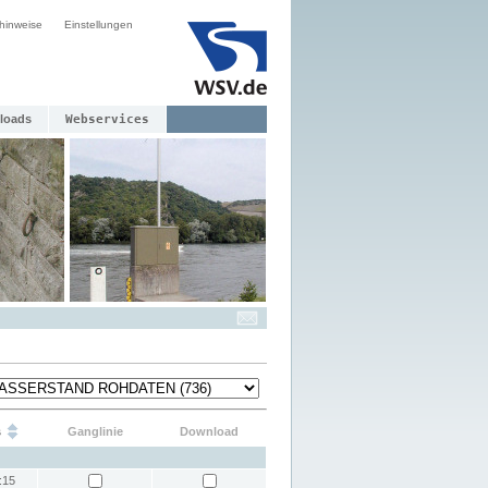
hinweise
Einstellungen
loads
Webservices
s
Ganglinie
Download
:15