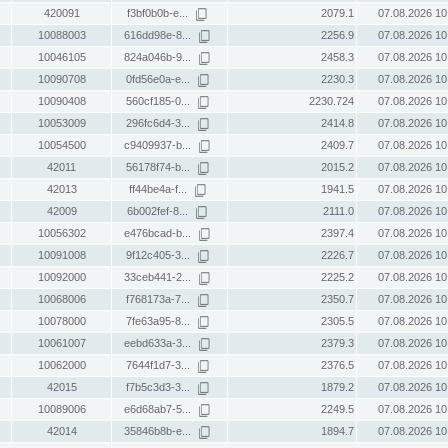
420091
f3bf0b0b-e...
2079.1
07.08.2026 10
10088003
616dd98e-8...
2256.9
07.08.2026 10
10046105
824a046b-9...
2458.3
07.08.2026 10
10090708
0fd56e0a-e...
2230.3
07.08.2026 10
10090408
560cf185-0...
2230.724
07.08.2026 10
10053009
296fc6d4-3...
2414.8
07.08.2026 10
10054500
c9409937-b...
2409.7
07.08.2026 10
42011
56178f74-b...
2015.2
07.08.2026 10
42013
ff44be4a-f...
1941.5
07.08.2026 10
42009
6b002fef-8...
2111.0
07.08.2026 10
10056302
e476bcad-b...
2397.4
07.08.2026 10
10091008
9f12c405-3...
2226.7
07.08.2026 10
10092000
33ceb441-2...
2225.2
07.08.2026 10
10068006
f768173a-7...
2350.7
07.08.2026 10
10078000
7fe63a95-8...
2305.5
07.08.2026 10
10061007
eebd633a-3...
2379.3
07.08.2026 10
10062000
7644f1d7-3...
2376.5
07.08.2026 10
42015
f7b5c3d3-3...
1879.2
07.08.2026 10
10089006
e6d68ab7-5...
2249.5
07.08.2026 10
42014
35846b8b-e...
1894.7
07.08.2026 10