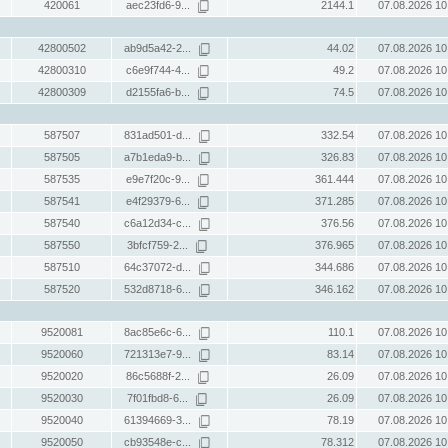
420061
aec23fd6-9...
2144.1
07.08.2026 10
42800502
ab9d5a42-2...
44.02
07.08.2026 10
42800310
c6e9f744-4...
49.2
07.08.2026 10
42800309
d2155fa6-b...
74.5
07.08.2026 10
587507
831ad501-d...
332.54
07.08.2026 10
587505
a7b1eda9-b...
326.83
07.08.2026 10
587535
e9e7f20c-9...
361.444
07.08.2026 10
587541
e4f29379-6...
371.285
07.08.2026 10
587540
c6a12d34-c...
376.56
07.08.2026 10
587550
3bfcf759-2...
376.965
07.08.2026 10
587510
64c37072-d...
344.686
07.08.2026 10
587520
532d8718-6...
346.162
07.08.2026 10
9520081
8ac85e6c-6...
110.1
07.08.2026 10
9520060
721313e7-9...
83.14
07.08.2026 10
9520020
86c5688f-2...
26.09
07.08.2026 10
9520030
7f01fbd8-6...
26.09
07.08.2026 10
9520040
61394669-3...
78.19
07.08.2026 10
9520050
cb93548e-c...
78.312
07.08.2026 10