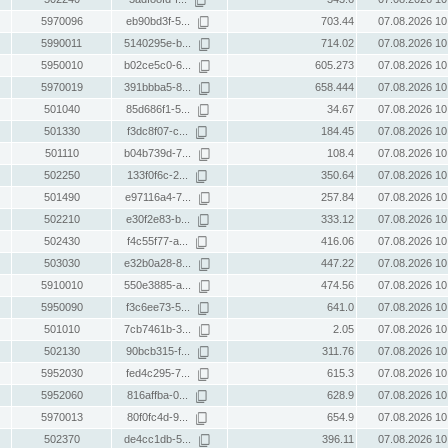
5970096
eb90bd3f-5...
703.44
07.08.2026 10
5990011
5140295e-b...
714.02
07.08.2026 10
5950010
b02ce5c0-6...
605.273
07.08.2026 10
5970019
391bbba5-8...
658.444
07.08.2026 10
501040
85d686f1-5...
34.67
07.08.2026 10
501330
f3dc8f07-c...
184.45
07.08.2026 10
501110
b04b739d-7...
108.4
07.08.2026 10
502250
133f0f6c-2...
350.64
07.08.2026 10
501490
e97116a4-7...
257.84
07.08.2026 10
502210
e30f2e83-b...
333.12
07.08.2026 10
502430
f4c55f77-a...
416.06
07.08.2026 10
503030
e32b0a28-8...
447.22
07.08.2026 10
5910010
550e3885-a...
474.56
07.08.2026 10
5950090
f3c6ee73-5...
641.0
07.08.2026 10
501010
7cb7461b-3...
2.05
07.08.2026 10
502130
90bcb315-f...
311.76
07.08.2026 10
5952030
fed4c295-7...
615.3
07.08.2026 10
5952060
816affba-0...
628.9
07.08.2026 10
5970013
80f0fc4d-9...
654.9
07.08.2026 10
502370
de4cc1db-5...
396.11
07.08.2026 10