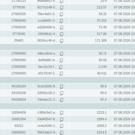
27700133
e6b68bc2-6...
15.9
07.08.2026 10
3770030
8177a148-5...
213.07
07.08.2026 10
27800020
f5bc4a51-0...
39.32
07.08.2026 10
27800040
ccd3e8f1-3...
70.315
07.08.2026 10
27800030
ed260406-b...
72.49
07.08.2026 10
3770040
16508b11-4...
217.86
07.08.2026 10
25463
0024cc40-d...
171.309
07.08.2026 10
27800060
4dbce62d-a...
38.72
07.08.2026 10
27800080
4ef9dd9c-b...
36.59
07.08.2026 10
27800090
facc5c16-f...
2.144
07.08.2026 10
27800050
d31767ef-2...
40.611
07.08.2026 10
44100104
5cdc6555-8...
90.6
07.08.2026 10
44100206
33092c28-2...
90.0
07.08.2026 10
44100024
7deedc21-2...
97.4
07.08.2026 10
10094006
c389c9e2-a...
2223.1
07.08.2026 10
10081004
53d40547-8...
2284.4
07.08.2026 10
42012
ce4e3050-2...
2009.2
07.08.2026 09
10096001
99619dc5-9...
2214.5
07.08.2026 10