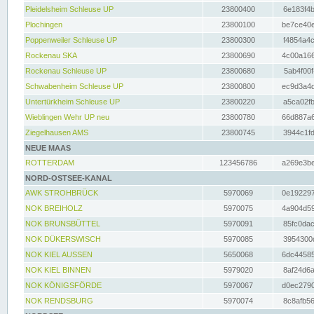
Pleidelsheim Schleuse UP
23800400
6e183f4b
Plochingen
23800100
be7ce40e
Poppenweiler Schleuse UP
23800300
f4854a4c
Rockenau SKA
23800690
4c00a166
Rockenau Schleuse UP
23800680
5ab4f00f
Schwabenheim Schleuse UP
23800800
ec9d3a4d
Untertürkheim Schleuse UP
23800220
a5ca02fb
Wieblingen Wehr UP neu
23800780
66d887a6
Ziegelhausen AMS
23800745
3944c1fd
NEUE MAAS
ROTTERDAM
123456786
a269e3be
NORD-OSTSEE-KANAL
AWK STROHBRÜCK
5970069
0e192297
NOK BREIHOLZ
5970075
4a904d59
NOK BRUNSBÜTTEL
5970091
85fc0dac
NOK DÜKERSWISCH
5970085
3954300d
NOK KIEL AUSSEN
5650068
6dc44585
NOK KIEL BINNEN
5979020
8af24d6a
NOK KÖNIGSFÖRDE
5970067
d0ec2790
NOK RENDSBURG
5970074
8c8afb56