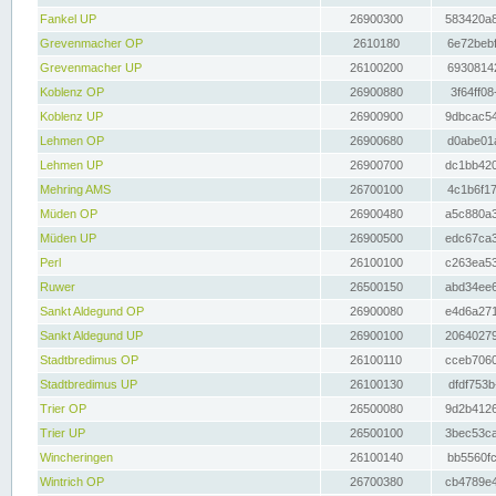
Fankel UP
26900300
583420a8
Grevenmacher OP
2610180
6e72bebf
Grevenmacher UP
26100200
69308142
Koblenz OP
26900880
3f64ff08
Koblenz UP
26900900
9dbcac54
Lehmen OP
26900680
d0abe01a
Lehmen UP
26900700
dc1bb420
Mehring AMS
26700100
4c1b6f17
Müden OP
26900480
a5c880a3
Müden UP
26900500
edc67ca3
Perl
26100100
c263ea53
Ruwer
26500150
abd34ee6
Sankt Aldegund OP
26900080
e4d6a271
Sankt Aldegund UP
26900100
20640279
Stadtbredimus OP
26100110
cceb7060
Stadtbredimus UP
26100130
dfdf753b
Trier OP
26500080
9d2b4126
Trier UP
26500100
3bec53ca
Wincheringen
26100140
bb5560fc
Wintrich OP
26700380
cb4789e4