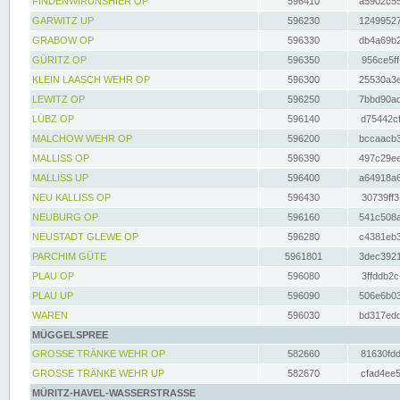
FINDENWIRUNSHIER OP
596410
a5902c55
GARWITZ UP
596230
12499527
GRABOW OP
596330
db4a69b2
GÜRITZ OP
596350
956ce5ff
KLEIN LAASCH WEHR OP
596300
25530a3e
LEWITZ OP
596250
7bbd90ad
LÜBZ OP
596140
d75442cf
MALCHOW WEHR OP
596200
bccaacb3
MALLISS OP
596390
497c29ee
MALLISS UP
596400
a64918a6
NEU KALLISS OP
596430
30739ff3
NEUBURG OP
596160
541c508a
NEUSTADT GLEWE OP
596280
c4381eb3
PARCHIM GÜTE
5961801
3dec3921
PLAU OP
596080
3ffddb2c
PLAU UP
596090
506e6b03
WAREN
596030
bd317edd
MÜGGELSPREE
GROSSE TRÄNKE WEHR OP
582660
81630fdd
GROSSE TRÄNKE WEHR UP
582670
cfad4ee5
MÜRITZ-HAVEL-WASSERSTRASSE