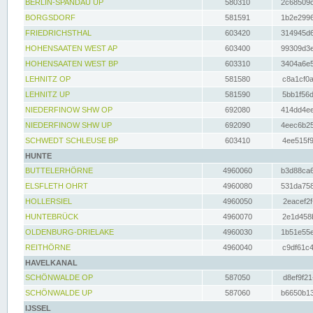
BERLIN-SPANDAU UP
580310
2c68509c
BORGSDORF
581591
1b2e2996
FRIEDRICHSTHAL
603420
314945d6
HOHENSAATEN WEST AP
603400
99309d3e
HOHENSAATEN WEST BP
603310
3404a6e5
LEHNITZ OP
581580
c8a1cf0a
LEHNITZ UP
581590
5bb1f56d
NIEDERFINOW SHW OP
692080
414dd4ee
NIEDERFINOW SHW UP
692090
4eec6b25
SCHWEDT SCHLEUSE BP
603410
4ee515f9
HUNTE
BUTTELERHÖRNE
4960060
b3d88ca6
ELSFLETH OHRT
4960080
531da758
HOLLERSIEL
4960050
2eacef2f
HUNTEBRÜCK
4960070
2e1d458b
OLDENBURG-DRIELAKE
4960030
1b51e55e
REITHÖRNE
4960040
c9df61c4
HAVELKANAL
SCHÖNWALDE OP
587050
d8ef9f21
SCHÖNWALDE UP
587060
b6650b13
IJSSEL