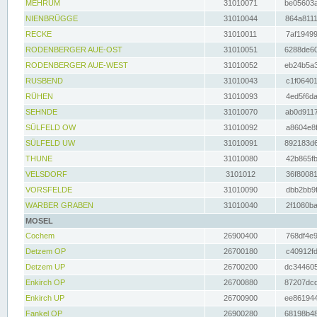
MEHRUM
31010071
be05603a
NIENBRÜGGE
31010044
864a8111
RECKE
31010011
7af19499
RODENBERGER AUE-OST
31010051
6288de60
RODENBERGER AUE-WEST
31010052
eb24b5a3
RUSBEND
31010043
c1f06401
RÜHEN
31010093
4ed5f6da
SEHNDE
31010070
ab0d9117
SÜLFELD OW
31010092
a8604e8f
SÜLFELD UW
31010091
892183d6
THUNE
31010080
42b865fb
VELSDORF
3101012
36f80081
VORSFELDE
31010090
dbb2bb9f
WARBER GRABEN
31010040
2f1080ba
MOSEL
Cochem
26900400
768df4e9
Detzem OP
26700180
c40912fd
Detzem UP
26700200
dc344605
Enkirch OP
26700880
87207dcd
Enkirch UP
26700900
ee861944
Fankel OP
26900280
68198b48