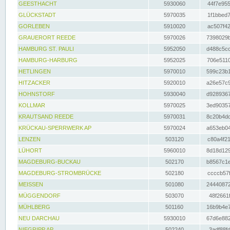
GEESTHACHT
5930060
44f7e955
GLÜCKSTADT
5970035
1f1bbed7
GORLEBEN
5910020
ac507f42
GRAUERORT REEDE
5970026
7398029b
HAMBURG ST. PAULI
5952050
d488c5cc
HAMBURG-HARBURG
5952025
706e5110
HETLINGEN
5970010
599c23b1
HITZACKER
5920010
a26e57c9
HOHNSTORF
5930040
d9289367
KOLLMAR
5970025
3ed90357
KRAUTSAND REEDE
5970031
8c20b4dc
KRÜCKAU-SPERRWERK AP
5970024
a653eb04
LENZEN
503120
c80a4f21
LÜHORT
5960010
8d18d129
MAGDEBURG-BUCKAU
502170
b8567c1e
MAGDEBURG-STROMBRÜCKE
502180
ccccb57f
MEISSEN
501080
24440872
MÜGGENDORF
503070
48f2661f
MÜHLBERG
501160
16b9b4e7
NEU DARCHAU
5930010
67d6e882
NIEGRIPP AP
502240
3adf88fd