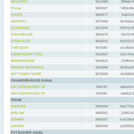
NEUSTADT
9610080
3f0b6b74
Prerow
9650027
7d50c68c
RUDEN
9690077
1fa822e6
SASSNITZ
9670065
9e7b2a4d
SCHLESWIG
9610040
09370c05
STAHLBRODE
9650070
340707f4
STRALSUND
9650043
b9163121
THIESSOW
9670067
d1c9bb3c
TIMMENDORF POEL
9630007
d22c341b
WARNEMÜNDE
9640015
220ff4c6
WISMAR-BAUMHAUS
9630008
95a0ab45
WITTOWER FÄHRE
9670055
4b348b56
ORANIENBURGER KANAL
SACHSENHAUSEN OP
580240
adbd3144
SACHSENHAUSEN UP
581840
0a6fe221
PEENE
AALBUDE
9660009
8ba772ed
ANKLAM
9660001
22fd01e0
DEMMIN
9660007
b7e238e8
JARMEN
9660005
a3328262
POTSDAMER HAVEL