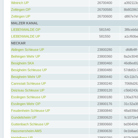
Wintrich UP
26700400
a392113c
Zeltingen OP
26700580
8b802863
Zeltingen UP
26700600
d867e7e9
MALZER KANAL
LIEBENWALDE OP
581540
3f8ceb6d
LIEBENWALDE UP
581550
a1cf60be
NECKAR
Aldingen Schleuse UP
23800280
dfdfb4ff
Beihingen Wehr UP
23800360
8a2e3048
Besigheim SKA
23800460
46d8ed02
Besigheim Schleuse UP
23800480
57db82c7
Besigheim Wehr UP
23800440
42c11b7a
Cannstatt Schleuse UP
23800240
7068d262
Deizisau Schleuse UP
23800120
c5b6243d
Esslingen Schleuse UP
23800180
130a3761
Esslingen Wehr OP
23800176
31c32a38
Feudenheim Schleuse UP
23800840
48a939b9
Gundelsheim UP
23800620
fc1072e4
Guttenbach Schleuse UP
23800660
bd36404b
Hassmersheim AMS
23800630
0e1b8ae0
Heidelberg UP
23800760
827b2685