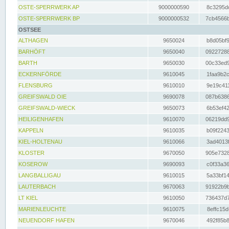
OSTE-SPERRWERK AP
9000000590
8c3295dc
OSTE-SPERRWERK BP
9000000532
7cb4566b
OSTSEE
ALTHAGEN
9650024
b8d05bf9
BARHÖFT
9650040
09227288
BARTH
9650030
00c33ed9
ECKERNFÖRDE
9610045
1faa9b2c
FLENSBURG
9610010
9e19c411
GREIFSWALD OIE
9690078
087b6386
GREIFSWALD-WIECK
9650073
6b53ef42
HEILIGENHAFEN
9610070
06219dd9
KAPPELN
9610035
b09f2243
KIEL-HOLTENAU
9610066
3ad4013f
KLOSTER
9670050
905e7328
KOSEROW
9690093
c0f33a36
LANGBALLIGAU
9610015
5a33bf14
LAUTERBACH
9670063
91922b9b
LT KIEL
9610050
736437d7
MARIENLEUCHTE
9610075
8effc15d
NEUENDORF HAFEN
9670046
492f85b8