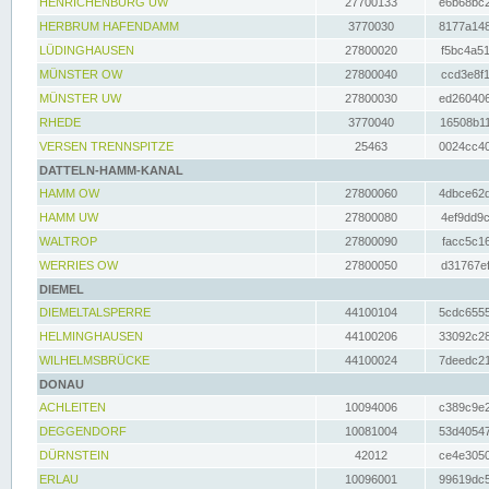
HENRICHENBURG UW
27700133
e6b68bc2
HERBRUM HAFENDAMM
3770030
8177a148
LÜDINGHAUSEN
27800020
f5bc4a51
MÜNSTER OW
27800040
ccd3e8f1
MÜNSTER UW
27800030
ed260406
RHEDE
3770040
16508b11
VERSEN TRENNSPITZE
25463
0024cc40
DATTELN-HAMM-KANAL
HAMM OW
27800060
4dbce62d
HAMM UW
27800080
4ef9dd9c
WALTROP
27800090
facc5c16
WERRIES OW
27800050
d31767ef
DIEMEL
DIEMELTALSPERRE
44100104
5cdc6555
HELMINGHAUSEN
44100206
33092c28
WILHELMSBRÜCKE
44100024
7deedc21
DONAU
ACHLEITEN
10094006
c389c9e2
DEGGENDORF
10081004
53d40547
DÜRNSTEIN
42012
ce4e3050
ERLAU
10096001
99619dc5