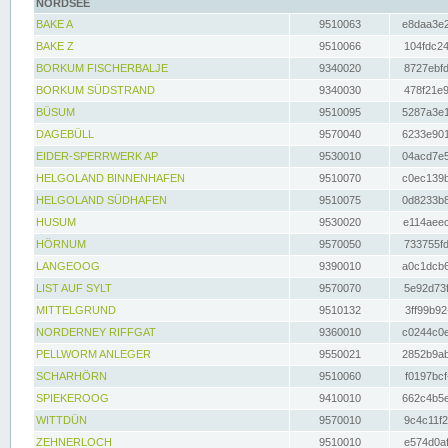
NORDSEE
BAKE A
9510063
e8daa3e2
BAKE Z
9510066
104fdc24
BORKUM FISCHERBALJE
9340020
8727ebfd
BORKUM SÜDSTRAND
9340030
478f21e9
BÜSUM
9510095
5287a3e1
DAGEBÜLL
9570040
6233e901
EIDER-SPERRWERK AP
9530010
04acd7e5
HELGOLAND BINNENHAFEN
9510070
c0ec139b
HELGOLAND SÜDHAFEN
9510075
0d8233b8
HUSUM
9530020
e114aeec
HÖRNUM
9570050
733755fd
LANGEOOG
9390010
a0c1dcb6
LIST AUF SYLT
9570070
5e92d73f
MITTELGRUND
9510132
3ff99b92
NORDERNEY RIFFGAT
9360010
c0244c0e
PELLWORM ANLEGER
9550021
2852b9ab
SCHARHÖRN
9510060
f0197bcf
SPIEKEROOG
9410010
662c4b5e
WITTDÜN
9570010
9c4c11f2
ZEHNERLOCH
9510010
e574d0af