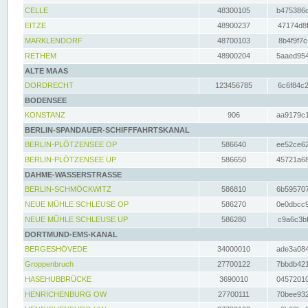
CELLE
48300105
b475386c
EITZE
48900237
47174d8f
MARKLENDORF
48700103
8b4f9f7c
RETHEM
48900204
5aaed954
ALTE MAAS
DORDRECHT
123456785
6c6f84c2
BODENSEE
KONSTANZ
906
aa9179c1
BERLIN-SPANDAUER-SCHIFFFAHRTSKANAL
BERLIN-PLÖTZENSEE OP
586640
ee52ce62
BERLIN-PLÖTZENSEE UP
586650
45721a68
DAHME-WASSERSTRASSE
BERLIN-SCHMÖCKWITZ
586810
6b595707
NEUE MÜHLE SCHLEUSE OP
586270
0e0dbcc9
NEUE MÜHLE SCHLEUSE UP
586280
c9a6c3bf
DORTMUND-EMS-KANAL
BERGESHÖVEDE
34000010
ade3a084
Groppenbruch
27700122
7bbdb421
HASEHUBBRÜCKE
3690010
04572010
HENRICHENBURG OW
27700111
70bee932