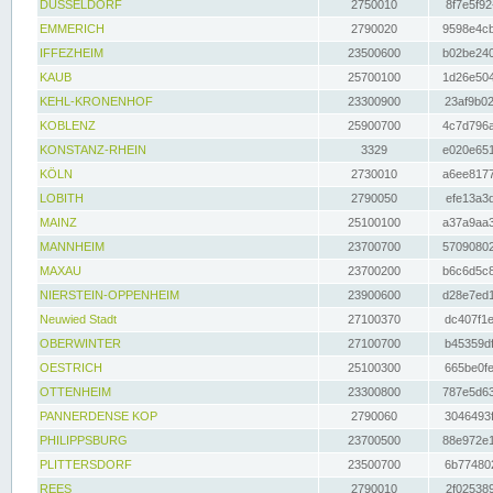
DÜSSELDORF
2750010
8f7e5f92
EMMERICH
2790020
9598e4cb
IFFEZHEIM
23500600
b02be240
KAUB
25700100
1d26e504
KEHL-KRONENHOF
23300900
23af9b02
KOBLENZ
25900700
4c7d796a
KONSTANZ-RHEIN
3329
e020e651
KÖLN
2730010
a6ee8177
LOBITH
2790050
efe13a3d
MAINZ
25100100
a37a9aa3
MANNHEIM
23700700
57090802
MAXAU
23700200
b6c6d5c8
NIERSTEIN-OPPENHEIM
23900600
d28e7ed1
Neuwied Stadt
27100370
dc407f1e
OBERWINTER
27100700
b45359df
OESTRICH
25100300
665be0fe
OTTENHEIM
23300800
787e5d63
PANNERDENSE KOP
2790060
3046493f
PHILIPPSBURG
23700500
88e972e1
PLITTERSDORF
23500700
6b774802
REES
2790010
2f025389