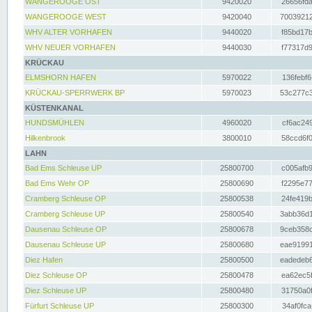
WANGEROOGE OST
9420020
26656fda
WANGEROOGE WEST
9420040
70039212
WHV ALTER VORHAFEN
9440020
f85bd17b
WHV NEUER VORHAFEN
9440030
f77317d9
KRÜCKAU
ELMSHORN HAFEN
5970022
136febf6
KRÜCKAU-SPERRWERK BP
5970023
53c277c3
KÜSTENKANAL
HUNDSMÜHLEN
4960020
cf6ac249
Hilkenbrook
3800010
58ccd6f0
LAHN
Bad Ems Schleuse UP
25800700
c005afb9
Bad Ems Wehr OP
25800690
f2295e77
Cramberg Schleuse OP
25800538
24fe419b
Cramberg Schleuse UP
25800540
3abb36d1
Dausenau Schleuse OP
25800678
9ceb358c
Dausenau Schleuse UP
25800680
eae91991
Diez Hafen
25800500
eadedeb6
Diez Schleuse OP
25800478
ea62ec5f
Diez Schleuse UP
25800480
31750a0f
Fürfurt Schleuse UP
25800300
34af0fca