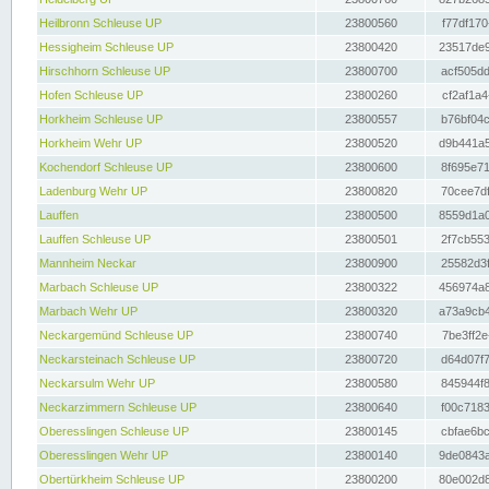
Heilbronn Schleuse UP
23800560
f77df170
Hessigheim Schleuse UP
23800420
23517de9
Hirschhorn Schleuse UP
23800700
acf505dd
Hofen Schleuse UP
23800260
cf2af1a4
Horkheim Schleuse UP
23800557
b76bf04c
Horkheim Wehr UP
23800520
d9b441a5
Kochendorf Schleuse UP
23800600
8f695e71
Ladenburg Wehr UP
23800820
70cee7df
Lauffen
23800500
8559d1a0
Lauffen Schleuse UP
23800501
2f7cb553
Mannheim Neckar
23800900
25582d3f
Marbach Schleuse UP
23800322
456974a8
Marbach Wehr UP
23800320
a73a9cb4
Neckargemünd Schleuse UP
23800740
7be3ff2e
Neckarsteinach Schleuse UP
23800720
d64d07f7
Neckarsulm Wehr UP
23800580
845944f8
Neckarzimmern Schleuse UP
23800640
f00c7183
Oberesslingen Schleuse UP
23800145
cbfae6bc
Oberesslingen Wehr UP
23800140
9de0843a
Obertürkheim Schleuse UP
23800200
80e002d8