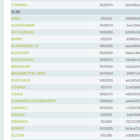
TÖNNING
9520070
00e386ac
ELBE
AKEN
502010
094b96e5
ALTENGAMME
5930070
2ee12b9a
ARTLENBURG
5930050
b3492c68
BARBY
502070
939f82ec
BLANKENESE UF
5952065
bacb459b
BLECKEDE
5930020
6aa1cd8e
BOIZENBURG
5930033
33e0bce0
BROKDORF
5970050
610ab204
BRUNSBÜTTEL MPM
5970094
d4f5f719
BUNTHAUS
5952020
ae1b91d0
COSWIG
501470
1ce53a59
CRANZ
5950070
e6b42536
CUXHAVEN STEUBENHÖFT
5990020
aad49293
DAMNATZ
5910030
c233674f
DESSAU
502000
1edc5fa4
DRESDEN
501060
70272185
DÖMITZ
5910025
6e3ea719
ELSTER
501390
c093b557