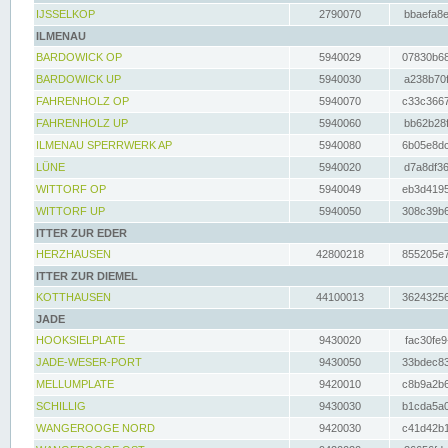
IJSSELKOP
2790070
bbaefa8e
ILMENAU
BARDOWICK OP
5940029
07830b68
BARDOWICK UP
5940030
a238b70f
FAHRENHOLZ OP
5940070
c33c3667
FAHRENHOLZ UP
5940060
bb62b28f
ILMENAU SPERRWERK AP
5940080
6b05e8dc
LÜNE
5940020
d7a8df36
WITTORF OP
5940049
eb3d4195
WITTORF UP
5940050
308c39b6
ITTER ZUR EDER
HERZHAUSEN
42800218
855205e7
ITTER ZUR DIEMEL
KOTTHAUSEN
44100013
36243256
JADE
HOOKSIELPLATE
9430020
fac30fe9
JADE-WESER-PORT
9430050
33bdec83
MELLUMPLATE
9420010
c8b9a2b6
SCHILLIG
9430030
b1cda5a0
WANGEROOGE NORD
9420030
c41d42b1