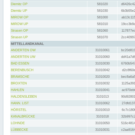
Diemitz OP
581020
d6426c42
Diemitz UP
581030
6b3b55e2
MIROW OP
581000
ab13c115
MIROW UP
581010
19cc3b9a
Strasen OP
581060
117877ec
Strasen UP
581070
2cc40997
MITTELLANDKANAL
ANDERTEN OW
31010061
bc20d819
ANDERTEN UW
31010060
dd41a7d6
BAD ESSEN
31010030
6760b547
BERENBUSCH
31010042
d2c8f60e
BRAMSCHE
31010020
bec8a6a5
BROXTEN
31010032
1125a391
HAHLEN
31010041
ac970eb0
HALDENSLEBEN
3101013
90d92801
HANN. LIST
31010062
27dfd137
HÖRSTEL
31010010
6c7c180f
KANALBRÜCKE
3101018
32b997c2
LOHNDE
31010050
516c4814
LÜBBECKE
31010031
c2aa9164