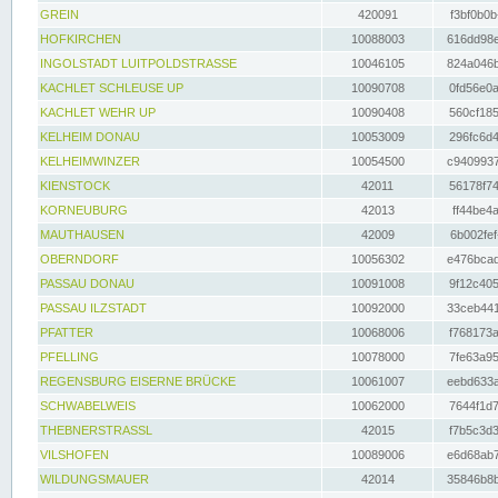
GREIN
420091
f3bf0b0b
HOFKIRCHEN
10088003
616dd98e
INGOLSTADT LUITPOLDSTRASSE
10046105
824a046b
KACHLET SCHLEUSE UP
10090708
0fd56e0a
KACHLET WEHR UP
10090408
560cf185
KELHEIM DONAU
10053009
296fc6d4
KELHEIMWINZER
10054500
c9409937
KIENSTOCK
42011
56178f74
KORNEUBURG
42013
ff44be4a
MAUTHAUSEN
42009
6b002fef
OBERNDORF
10056302
e476bcad
PASSAU DONAU
10091008
9f12c405
PASSAU ILZSTADT
10092000
33ceb441
PFATTER
10068006
f768173a
PFELLING
10078000
7fe63a95
REGENSBURG EISERNE BRÜCKE
10061007
eebd633a
SCHWABELWEIS
10062000
7644f1d7
THEBNERSTRASSL
42015
f7b5c3d3
VILSHOFEN
10089006
e6d68ab7
WILDUNGSMAUER
42014
35846b8b