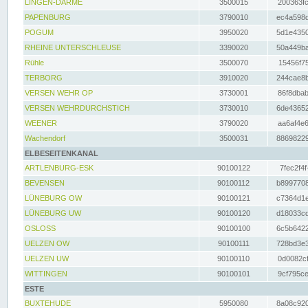
LINGEN-DARME
3500015
200363fc
PAPENBURG
3790010
ec4a598d
POGUM
3950020
5d1e4350
RHEINE UNTERSCHLEUSE
3390020
50a449ba
Rühle
3500070
15456f75
TERBORG
3910020
244cae8b
VERSEN WEHR OP
3730001
86f8dbab
VERSEN WEHRDURCHSTICH
3730010
6de43652
WEENER
3790020
aa6af4e6
Wachendorf
3500031
88698229
ELBESEITENKANAL
ARTLENBURG-ESK
90100122
7fec2f4f
BEVENSEN
90100112
b8997708
LÜNEBURG OW
90100121
c7364d1e
LÜNEBURG UW
90100120
d18033cd
OSLOSS
90100100
6c5b6422
UELZEN OW
90100111
728bd3e3
UELZEN UW
90100110
0d0082cf
WITTINGEN
90100101
9cf795ce
ESTE
BUXTEHUDE
5950080
8a08c920