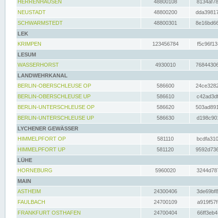
HERRENHAUSEN
48800108
8134af78
NEUSTADT
48800200
dda39817
SCHWARMSTEDT
48800301
8e16bd66
LEK
KRIMPEN
123456784
f5c96f13
LESUM
WASSERHORST
4930010
76844306
LANDWEHRKANAL
BERLIN-OBERSCHLEUSE OP
586600
24ce3282
BERLIN-OBERSCHLEUSE UP
586610
c42ad3df
BERLIN-UNTERSCHLEUSE OP
586620
503ad891
BERLIN-UNTERSCHLEUSE UP
586630
d198c901
LYCHENER GEWÄSSER
HIMMELPFORT OP
581110
bcdfa310
HIMMELPFORT UP
581120
9592d736
LÜHE
HORNEBURG
5960020
3244d787
MAIN
ASTHEIM
24300406
3de69bf8
FAULBACH
24700109
a919f57f
FRANKFURT OSTHAFEN
24700404
66ff3eb4