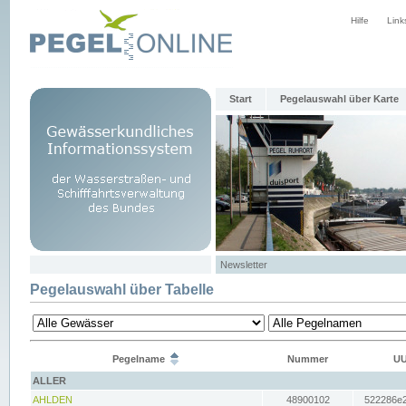
Hilfe
Link
Start
Pegelauswahl über Karte
Newsletter
Pegelauswahl über Tabelle
Pegelname
Nummer
UU
ALLER
AHLDEN
48900102
522286e2