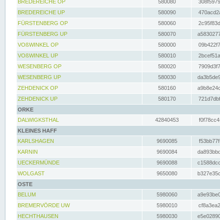
BREDEREICHE OP
580080
308f5979
BREDEREICHE UP
580090
470acd2a
FÜRSTENBERG OP
580060
2c95f83d
FÜRSTENBERG UP
580070
a5830277
VOßWINKEL OP
580000
09b422f7
VOßWINKEL UP
580010
2bcef51a
WESENBERG OP
580020
7909d3f7
WESENBERG UP
580030
da3b5de9
ZEHDENICK OP
580160
a9b8e24c
ZEHDENICK UP
580170
721d7dbf
ORKE
DALWIGKSTHAL
42840453
f0f78cc4
KLEINES HAFF
KARLSHAGEN
9690085
f53bb77f
KARNIN
9690084
da893bbd
UECKERMÜNDE
9690088
c1588dcc
WOLGAST
9650080
b327e35c
OSTE
BELUM
5980060
a9e93be0
BREMERVÖRDE UW
5980010
cf8a3ea2
HECHTHAUSEN
5980030
e5e02890