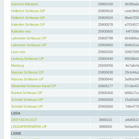
Giessen Klärwerk
25800100
4b386a6a
Hollerich Schleuse OP
25800618
cedc9b0c
Hollerich Schleuse UP
25800620
9beb7290
Kalkofen Schleuse OP
25800578
a7034573
Kalkofen neu
25800600
64f735fd
Lahnstein Schleuse OP
25800798
664d68ea
Lahnstein Schleuse UP
25800800
6b6b31e2
Leun neu
25800200
32807065
Limburg Schleuse UP
25800440
89038b42
Marburg
25830056
4e7a6cfa
Nassau Schleuse OP
25800638
29cb44a2
Nassau Schleuse UP
25800640
3a90a346
Niederbiel Schleuse Kanal OP
25800177
57c8e437
Runkel Schleuse UP
25800400
b85b17cc
Scheidt Schleuse OP
25800558
15a50d2b
Scheidt Schleuse UP
25800560
7dfe4776
LEDA
DREYSCHLOOT
3880010
d4df3617
LEDASPERRWERK UP
3880050
5e6ae93a
LEINE