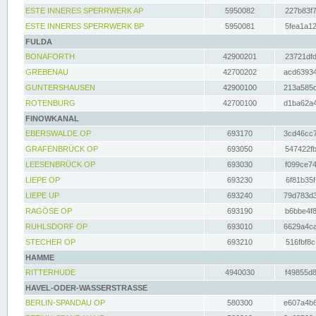
ESTE INNERES SPERRWERK AP
5950082
227b83f7
ESTE INNERES SPERRWERK BP
5950081
5fea1a12
FULDA
BONAFORTH
42900201
23721dfd
GREBENAU
42700202
acd63934
GUNTERSHAUSEN
42900100
213a585d
ROTENBURG
42700100
d1ba62a4
FINOWKANAL
EBERSWALDE OP
693170
3cd46cc7
GRAFENBRÜCK OP
693050
547422fb
LEESENBRÜCK OP
693030
f099ce74
LIEPE OP
693230
6f81b35f
LIEPE UP
693240
79d783d3
RAGÖSE OP
693190
b6bbe4f8
RUHLSDORF OP
693010
6629a4ca
STECHER OP
693210
516fbf8c
HAMME
RITTERHUDE
4940030
f49855d8
HAVEL-ODER-WASSERSTRASSE
BERLIN-SPANDAU OP
580300
e607a4b6