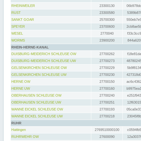
RHEINWEILER
23300130
06b978dd
RUST
23300580
5389b878
SANKT GOAR
25700300
550eb7e9
SPEYER
23700600
2cb8ae5b
WESEL
2770040
f33c3cc9
WORMS
23900200
844a620f
RHEIN-HERNE-KANAL
DUISBURG-MEIDERICH SCHLEUSE OW
27700262
f18e81da
DUISBURG-MEIDERICH SCHLEUSE UW
27700273
48780245
GELSENKIRCHEN SCHLEUSE OW
27700229
5b9f8134
GELSENKIRCHEN SCHLEUSE UW
27700230
427318d0
HERNE OW
27700150
ac6c4362
HERNE UW
27700160
b9975ea1
OBERHAUSEN SCHLEUSE OW
27700240
e251f943
OBERHAUSEN SCHLEUSE UW
27700251
12f63015
WANNE EICKEL SCHLEUSE OW
27700193
05ca0e33
WANNE EICKEL SCHLEUSE UW
27700218
23045f8b
RUHR
Hattingen
2769510000100
c0594fb5
RUHRWEHR OW
27600090
12a3037f