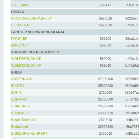
POTSDAM
580412
5e10e1e7
PINNAU
PINNAU-SPERRWERK BP
5970018
26259e8f
UETERSEN
5970016
575da86f
PAREYER VERBINDUNGSKANAL
PAREY EP
502300
25ca1bef
PAREY UP
587530
bafddcbf
RHEINSBERGER GEWÄSSER
WOLFSBRUCH OP
589000
4d00c13e
WOLFSBRUCH UP
589010
3d43a8d7
RHEIN
ANDERNACH
27100400
5735892a
BINGEN
25300200
0309cd61
BONN
2710080
593647aa
BOPPARD
25700500
2ff6379d
BRAUBACH
25700600
d6dc44d1
BREISACH
23300320
9da1ad2b
Basel-Rheinhalle
2310010
94f6eff1
Bodenheim
23900620
f6be7857
DUISBURG-RUHRORT
2770010
c0f51e35