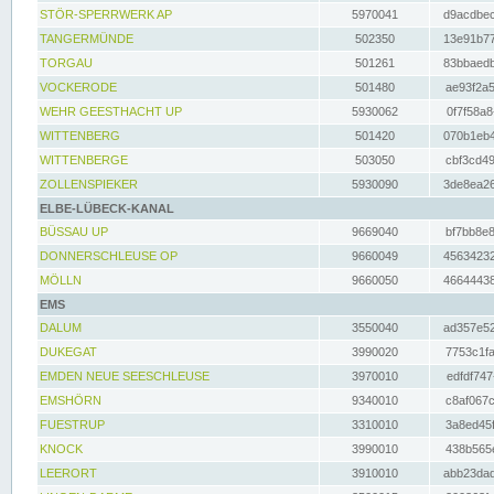
STÖR-SPERRWERK AP
5970041
d9acdbec
TANGERMÜNDE
502350
13e91b77
TORGAU
501261
83bbaedb
VOCKERODE
501480
ae93f2a5
WEHR GEESTHACHT UP
5930062
0f7f58a8
WITTENBERG
501420
070b1eb4
WITTENBERGE
503050
cbf3cd49
ZOLLENSPIEKER
5930090
3de8ea26
ELBE-LÜBECK-KANAL
BÜSSAU UP
9669040
bf7bb8e8
DONNERSCHLEUSE OP
9660049
45634232
MÖLLN
9660050
46644438
EMS
DALUM
3550040
ad357e52
DUKEGAT
3990020
7753c1fa
EMDEN NEUE SEESCHLEUSE
3970010
edfdf747
EMSHÖRN
9340010
c8af067c
FUESTRUP
3310010
3a8ed45f
KNOCK
3990010
438b565e
LEERORT
3910010
abb23dad