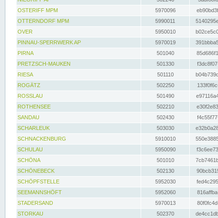
OSTERIFF MPM
5970096
eb90bd3f
OTTERNDORF MPM
5990011
5140295e
OVER
5950010
b02ce5c0
PINNAU-SPERRWERK AP
5970019
391bbba5
PIRNA
501040
85d686f1
PRETZSCH-MAUKEN
501330
f3dc8f07
RIESA
501110
b04b739d
ROGÄTZ
502250
133f0f6c
ROSSLAU
501490
e97116a4
ROTHENSEE
502210
e30f2e83
SANDAU
502430
f4c55f77
SCHARLEUK
503030
e32b0a28
SCHNACKENBURG
5910010
550e3885
SCHULAU
5950090
f3c6ee73
SCHÖNA
501010
7cb7461b
SCHÖNEBECK
502130
90bcb315
SCHÖPFSTELLE
5952030
fed4c295
SEEMANNSHÖFT
5952060
816affba
STADERSAND
5970013
80f0fc4d
STORKAU
502370
de4cc1db