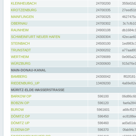
KLEINHEUBACH
24700200
355b02d2
KROTZENBURG
24700335
27eed51b
MAINFLINGEN
24700325
4627475d
OBERNAU
24700302
3c7cfb10
RAUNHEIM
24900108
db1684c1
SCHWEINFURT NEUER HAFEN
24300304
42ecae60
STEINBACH
24500100
1ed983c3
TRUNSTADT
24300202
a77aad00
WERTHEIM
24709089
0e065a22
WÜRZBURG
24300600
915d76e1
MAIN-DONAU-KANAL
BAMBERG
24300042
ff02f181
RIEDENBURG_UP
13409200
4a69e82e
MÜRITZ-ELDE-WASSERSTRASSE
BARKOW OP
596100
06d86c6b
BOBZIN OP
596120
faefa284
BUROW
5961601
a68cf527
DÖMITZ OP
596450
ec8188ee
DÖMITZ UP
596460
ad3a51da
ELDENA OP
596370
0fab94c7