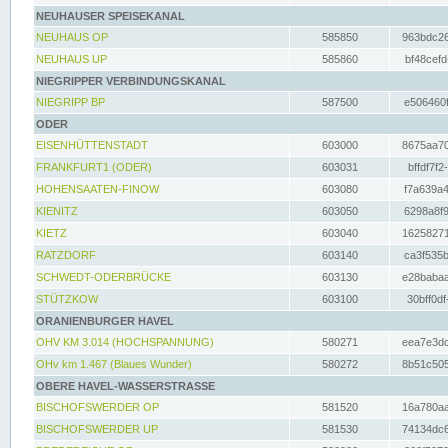
NEUHAUSER SPEISEKANAL
NEUHAUS OP
585850
963bdc26
NEUHAUS UP
585860
bf48cefd
NIEGRIPPER VERBINDUNGSKANAL
NIEGRIPP BP
587500
e506460f
ODER
EISENHÜTTENSTADT
603000
8675aa70
FRANKFURT1 (ODER)
603031
bffdf7f2
HOHENSAATEN-FINOW
603080
f7a639a4
KIENITZ
603050
6298a8f9
KIETZ
603040
16258271
RATZDORF
603140
ca3f535b
SCHWEDT-ODERBRÜCKE
603130
e28babaa
STÜTZKOW
603100
30bff0df
ORANIENBURGER HAVEL
OHV KM 3.014 (HOCHSPANNUNG)
580271
eea7e3dc
OHv km 1.467 (Blaues Wunder)
580272
8b51c505
OBERE HAVEL-WASSERSTRASSE
BISCHOFSWERDER OP
581520
16a780aa
BISCHOFSWERDER UP
581530
74134dc6