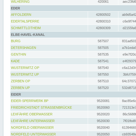
WILHERING
420061
aec23fd6
EDER
AFFOLDERN
42800502
ab9d5a42
EDERTALSPERRE
42800310
c6e9f744
SCHMITTLOTHEIM
42800309
d2155fa6
ELBE-HAVEL-KANAL
BURG
587507
831ad501
DETERSHAGEN
587505
a7b1eda9
GENTHIN
587535
e9e7f20c
KADE
587541
e4f29379
WUSTERWITZ OP
587540
c6a12d34
WUSTERWITZ UP
587550
3bfcf759
ZERBEN OP
587510
64c37072
ZERBEN UP
587520
532d8718
EIDER
EIDER-SPERRWERK BP
9520081
8ac85e6c
FRIEDRICHSTADT STRASSENBRÜCKE
9520060
721313e7
LEXFÄHRE OBERWASSER
9520020
86c5688f
LEXFÄHRE UNTERWASSER
9520030
7f01fbd8
NORDFELD OBERWASSER
9520040
61394669
NORDFELD UNTERWASSER
9520050
cb93548e