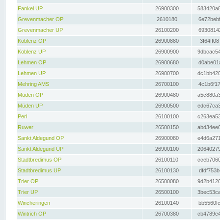
Fankel UP
26900300
583420a8
Grevenmacher OP
2610180
6e72bebf
Grevenmacher UP
26100200
69308142
Koblenz OP
26900880
3f64ff08
Koblenz UP
26900900
9dbcac54
Lehmen OP
26900680
d0abe01a
Lehmen UP
26900700
dc1bb420
Mehring AMS
26700100
4c1b6f17
Müden OP
26900480
a5c880a3
Müden UP
26900500
edc67ca3
Perl
26100100
c263ea53
Ruwer
26500150
abd34ee6
Sankt Aldegund OP
26900080
e4d6a271
Sankt Aldegund UP
26900100
20640279
Stadtbredimus OP
26100110
cceb7060
Stadtbredimus UP
26100130
dfdf753b
Trier OP
26500080
9d2b4126
Trier UP
26500100
3bec53ca
Wincheringen
26100140
bb5560fc
Wintrich OP
26700380
cb4789e4