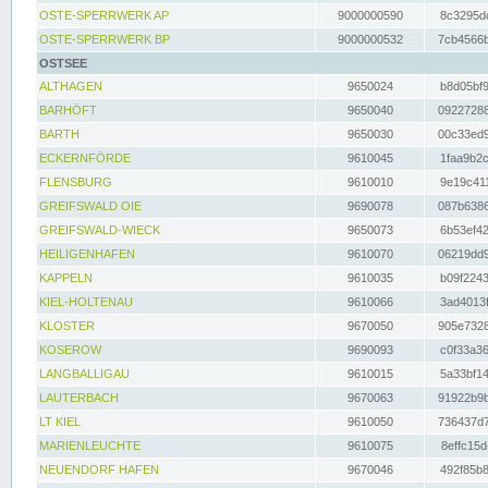
OSTE-SPERRWERK AP
9000000590
8c3295dc
OSTE-SPERRWERK BP
9000000532
7cb4566b
OSTSEE
ALTHAGEN
9650024
b8d05bf9
BARHÖFT
9650040
09227288
BARTH
9650030
00c33ed9
ECKERNFÖRDE
9610045
1faa9b2c
FLENSBURG
9610010
9e19c411
GREIFSWALD OIE
9690078
087b6386
GREIFSWALD-WIECK
9650073
6b53ef42
HEILIGENHAFEN
9610070
06219dd9
KAPPELN
9610035
b09f2243
KIEL-HOLTENAU
9610066
3ad4013f
KLOSTER
9670050
905e7328
KOSEROW
9690093
c0f33a36
LANGBALLIGAU
9610015
5a33bf14
LAUTERBACH
9670063
91922b9b
LT KIEL
9610050
736437d7
MARIENLEUCHTE
9610075
8effc15d
NEUENDORF HAFEN
9670046
492f85b8