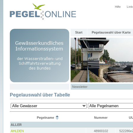
Hilfe
Link
Start
Pegelauswahl über Karte
Newsletter
Pegelauswahl über Tabelle
Pegelname
Nummer
UU
ALLER
AHLDEN
48900102
522286e2