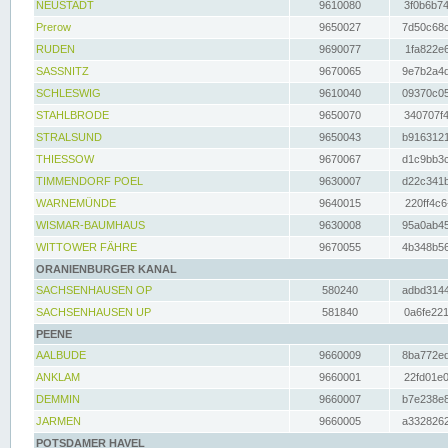
NEUSTADT
9610080
3f0b6b74
Prerow
9650027
7d50c68c
RUDEN
9690077
1fa822e6
SASSNITZ
9670065
9e7b2a4d
SCHLESWIG
9610040
09370c05
STAHLBRODE
9650070
340707f4
STRALSUND
9650043
b9163121
THIESSOW
9670067
d1c9bb3c
TIMMENDORF POEL
9630007
d22c341b
WARNEMÜNDE
9640015
220ff4c6
WISMAR-BAUMHAUS
9630008
95a0ab45
WITTOWER FÄHRE
9670055
4b348b56
ORANIENBURGER KANAL
SACHSENHAUSEN OP
580240
adbd3144
SACHSENHAUSEN UP
581840
0a6fe221
PEENE
AALBUDE
9660009
8ba772ed
ANKLAM
9660001
22fd01e0
DEMMIN
9660007
b7e238e8
JARMEN
9660005
a3328262
POTSDAMER HAVEL