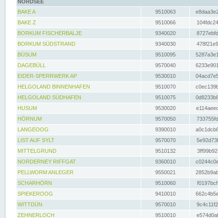
NORDSEE
BAKE A
9510063
e8daa3e2
BAKE Z
9510066
104fdc24
BORKUM FISCHERBALJE
9340020
8727ebfd
BORKUM SÜDSTRAND
9340030
478f21e9
BÜSUM
9510095
5287a3e1
DAGEBÜLL
9570040
6233e901
EIDER-SPERRWERK AP
9530010
04acd7e5
HELGOLAND BINNENHAFEN
9510070
c0ec139b
HELGOLAND SÜDHAFEN
9510075
0d8233b8
HUSUM
9530020
e114aeec
HÖRNUM
9570050
733755fd
LANGEOOG
9390010
a0c1dcb6
LIST AUF SYLT
9570070
5e92d73f
MITTELGRUND
9510132
3ff99b92
NORDERNEY RIFFGAT
9360010
c0244c0e
PELLWORM ANLEGER
9550021
2852b9ab
SCHARHÖRN
9510060
f0197bcf
SPIEKEROOG
9410010
662c4b5e
WITTDÜN
9570010
9c4c11f2
ZEHNERLOCH
9510010
e574d0af