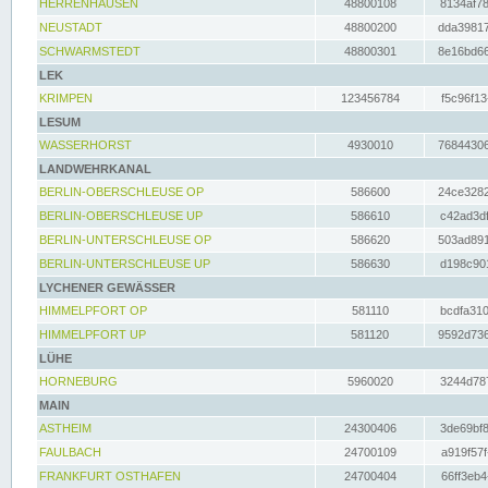
HERRENHAUSEN
48800108
8134af78
NEUSTADT
48800200
dda39817
SCHWARMSTEDT
48800301
8e16bd66
LEK
KRIMPEN
123456784
f5c96f13
LESUM
WASSERHORST
4930010
76844306
LANDWEHRKANAL
BERLIN-OBERSCHLEUSE OP
586600
24ce3282
BERLIN-OBERSCHLEUSE UP
586610
c42ad3df
BERLIN-UNTERSCHLEUSE OP
586620
503ad891
BERLIN-UNTERSCHLEUSE UP
586630
d198c901
LYCHENER GEWÄSSER
HIMMELPFORT OP
581110
bcdfa310
HIMMELPFORT UP
581120
9592d736
LÜHE
HORNEBURG
5960020
3244d787
MAIN
ASTHEIM
24300406
3de69bf8
FAULBACH
24700109
a919f57f
FRANKFURT OSTHAFEN
24700404
66ff3eb4