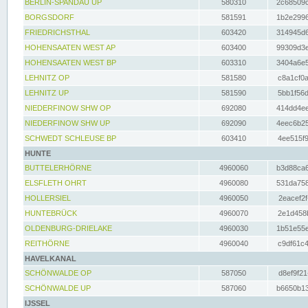
BERLIN-SPANDAU UP
580310
2c68509c
BORGSDORF
581591
1b2e2996
FRIEDRICHSTHAL
603420
314945d6
HOHENSAATEN WEST AP
603400
99309d3e
HOHENSAATEN WEST BP
603310
3404a6e5
LEHNITZ OP
581580
c8a1cf0a
LEHNITZ UP
581590
5bb1f56d
NIEDERFINOW SHW OP
692080
414dd4ee
NIEDERFINOW SHW UP
692090
4eec6b25
SCHWEDT SCHLEUSE BP
603410
4ee515f9
HUNTE
BUTTELERHÖRNE
4960060
b3d88ca6
ELSFLETH OHRT
4960080
531da758
HOLLERSIEL
4960050
2eacef2f
HUNTEBRÜCK
4960070
2e1d458b
OLDENBURG-DRIELAKE
4960030
1b51e55e
REITHÖRNE
4960040
c9df61c4
HAVELKANAL
SCHÖNWALDE OP
587050
d8ef9f21
SCHÖNWALDE UP
587060
b6650b13
IJSSEL