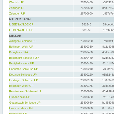
Wintrich UP
26700400
a392113c
Zeltingen OP
26700580
8b802863
Zeltingen UP
26700600
d867e7e9
MALZER KANAL
LIEBENWALDE OP
581540
3f8ceb6d
LIEBENWALDE UP
581550
a1cf60be
NECKAR
Aldingen Schleuse UP
23800280
dfdfb4ff
Beihingen Wehr UP
23800360
8a2e3048
Besigheim SKA
23800460
46d8ed02
Besigheim Schleuse UP
23800480
57db82c7
Besigheim Wehr UP
23800440
42c11b7a
Cannstatt Schleuse UP
23800240
7068d262
Deizisau Schleuse UP
23800120
c5b6243d
Esslingen Schleuse UP
23800180
130a3761
Esslingen Wehr OP
23800176
31c32a38
Feudenheim Schleuse UP
23800840
48a939b9
Gundelsheim UP
23800620
fc1072e4
Guttenbach Schleuse UP
23800660
bd36404b
Hassmersheim AMS
23800630
0e1b8ae0
Heidelberg UP
23800760
827b2685