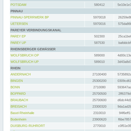
POTSDAM
580412
5e10e1e7
PINNAU
PINNAU-SPERRWERK BP
5970018
26259e8f
UETERSEN
5970016
575da86f
PAREYER VERBINDUNGSKANAL
PAREY EP
502300
25ca1bef
PAREY UP
587530
bafddcbf
RHEINSBERGER GEWÄSSER
WOLFSBRUCH OP
589000
4d00c13e
WOLFSBRUCH UP
589010
3d43a8d7
RHEIN
ANDERNACH
27100400
5735892a
BINGEN
25300200
0309cd61
BONN
2710080
593647aa
BOPPARD
25700500
2ff6379d
BRAUBACH
25700600
d6dc44d1
BREISACH
23300320
9da1ad2b
Basel-Rheinhalle
2310010
94f6eff1
Bodenheim
23900620
f6be7857
DUISBURG-RUHRORT
2770010
c0f51e35