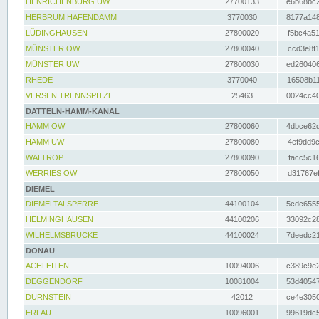
HENRICHENBURG UW
27700133
e6b68bc2
HERBRUM HAFENDAMM
3770030
8177a148
LÜDINGHAUSEN
27800020
f5bc4a51
MÜNSTER OW
27800040
ccd3e8f1
MÜNSTER UW
27800030
ed260406
RHEDE
3770040
16508b11
VERSEN TRENNSPITZE
25463
0024cc40
DATTELN-HAMM-KANAL
HAMM OW
27800060
4dbce62d
HAMM UW
27800080
4ef9dd9c
WALTROP
27800090
facc5c16
WERRIES OW
27800050
d31767ef
DIEMEL
DIEMELTALSPERRE
44100104
5cdc6555
HELMINGHAUSEN
44100206
33092c28
WILHELMSBRÜCKE
44100024
7deedc21
DONAU
ACHLEITEN
10094006
c389c9e2
DEGGENDORF
10081004
53d40547
DÜRNSTEIN
42012
ce4e3050
ERLAU
10096001
99619dc5