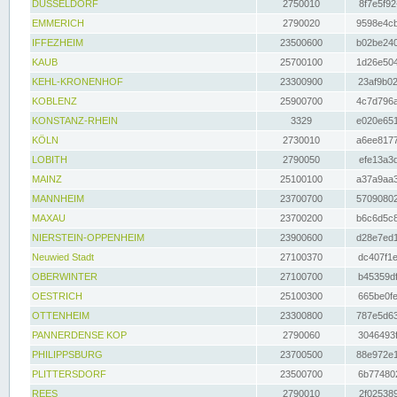
DÜSSELDORF
2750010
8f7e5f92
EMMERICH
2790020
9598e4cb
IFFEZHEIM
23500600
b02be240
KAUB
25700100
1d26e504
KEHL-KRONENHOF
23300900
23af9b02
KOBLENZ
25900700
4c7d796a
KONSTANZ-RHEIN
3329
e020e651
KÖLN
2730010
a6ee8177
LOBITH
2790050
efe13a3d
MAINZ
25100100
a37a9aa3
MANNHEIM
23700700
57090802
MAXAU
23700200
b6c6d5c8
NIERSTEIN-OPPENHEIM
23900600
d28e7ed1
Neuwied Stadt
27100370
dc407f1e
OBERWINTER
27100700
b45359df
OESTRICH
25100300
665be0fe
OTTENHEIM
23300800
787e5d63
PANNERDENSE KOP
2790060
3046493f
PHILIPPSBURG
23700500
88e972e1
PLITTERSDORF
23500700
6b774802
REES
2790010
2f025389