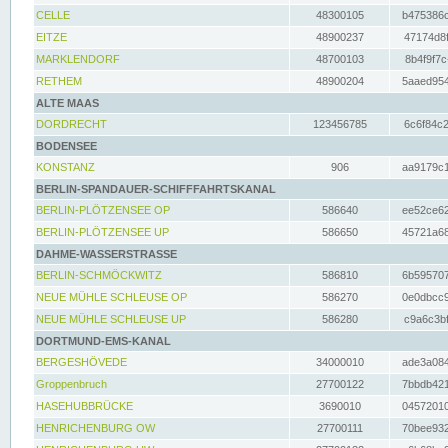
CELLE
48300105
b475386c
EITZE
48900237
47174d8f
MARKLENDORF
48700103
8b4f9f7c
RETHEM
48900204
5aaed954
ALTE MAAS
DORDRECHT
123456785
6c6f84c2
BODENSEE
KONSTANZ
906
aa9179c1
BERLIN-SPANDAUER-SCHIFFFAHRTSKANAL
BERLIN-PLÖTZENSEE OP
586640
ee52ce62
BERLIN-PLÖTZENSEE UP
586650
45721a68
DAHME-WASSERSTRASSE
BERLIN-SCHMÖCKWITZ
586810
6b595707
NEUE MÜHLE SCHLEUSE OP
586270
0e0dbcc9
NEUE MÜHLE SCHLEUSE UP
586280
c9a6c3bf
DORTMUND-EMS-KANAL
BERGESHÖVEDE
34000010
ade3a084
Groppenbruch
27700122
7bbdb421
HASEHUBBRÜCKE
3690010
04572010
HENRICHENBURG OW
27700111
70bee932