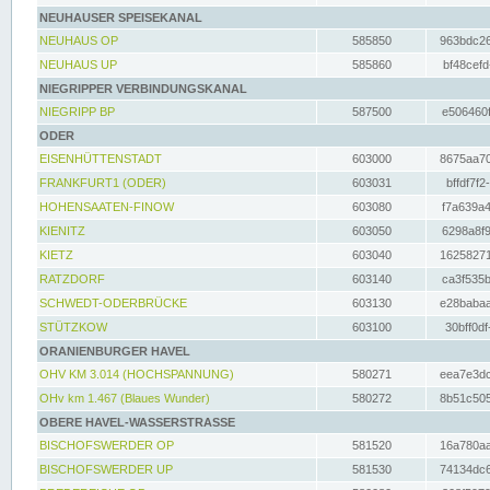
NEUHAUSER SPEISEKANAL
NEUHAUS OP
585850
963bdc26
NEUHAUS UP
585860
bf48cefd
NIEGRIPPER VERBINDUNGSKANAL
NIEGRIPP BP
587500
e506460f
ODER
EISENHÜTTENSTADT
603000
8675aa70
FRANKFURT1 (ODER)
603031
bffdf7f2
HOHENSAATEN-FINOW
603080
f7a639a4
KIENITZ
603050
6298a8f9
KIETZ
603040
16258271
RATZDORF
603140
ca3f535b
SCHWEDT-ODERBRÜCKE
603130
e28babaa
STÜTZKOW
603100
30bff0df
ORANIENBURGER HAVEL
OHV KM 3.014 (HOCHSPANNUNG)
580271
eea7e3dc
OHv km 1.467 (Blaues Wunder)
580272
8b51c505
OBERE HAVEL-WASSERSTRASSE
BISCHOFSWERDER OP
581520
16a780aa
BISCHOFSWERDER UP
581530
74134dc6