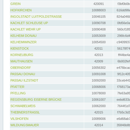
GREIN
420091
f3bf0b0b
HOFKIRCHEN
10088003
616dd98e
INGOLSTADT LUITPOLDSTRASSE
10046105
824a046b
KACHLET SCHLEUSE UP
10090708
0fd56e0a
KACHLET WEHR UP
10090408
560cf185
KELHEIM DONAU
10053009
296fc6d4
KELHEIMWINZER
10054500
c9409937
KIENSTOCK
42011
56178f74
KORNEUBURG
42013
ff44be4a
MAUTHAUSEN
42009
6b002fef
OBERNDORF
10056302
e476bcad
PASSAU DONAU
10091008
9f12c405
PASSAU ILZSTADT
10092000
33ceb441
PFATTER
10068006
f768173a
PFELLING
10078000
7fe63a95
REGENSBURG EISERNE BRÜCKE
10061007
eebd633a
SCHWABELWEIS
10062000
7644f1d7
THEBNERSTRASSL
42015
f7b5c3d3
VILSHOFEN
10089006
e6d68ab7
WILDUNGSMAUER
42014
35846b8b