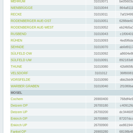
MEHRUM
31010071
be05603a
NIENBRÜGGE
31010044
864a8111
RECKE
31010011
7af19499
RODENBERGER AUE-OST
31010051
6288de60
RODENBERGER AUE-WEST
31010052
eb24b5a3
RUSBEND
31010043
c1f06401
RÜHEN
31010093
4ed5f6da
SEHNDE
31010070
ab0d9117
SÜLFELD OW
31010092
a8604e8f
SÜLFELD UW
31010091
892183d6
THUNE
31010080
42b865fb
VELSDORF
3101012
36f80081
VORSFELDE
31010090
dbb2bb9f
WARBER GRABEN
31010040
2f1080ba
MOSEL
Cochem
26900400
768df4e9
Detzem OP
26700180
c40912fd
Detzem UP
26700200
dc344605
Enkirch OP
26700880
87207dcd
Enkirch UP
26700900
ee861944
Fankel OP
26900280
68198b48