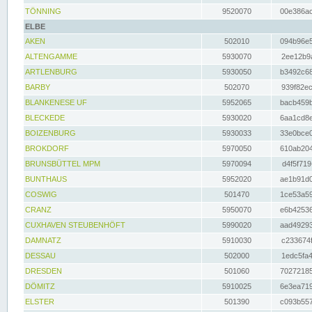
TÖNNING
9520070
00e386ac
ELBE
AKEN
502010
094b96e5
ALTENGAMME
5930070
2ee12b9a
ARTLENBURG
5930050
b3492c68
BARBY
502070
939f82ec
BLANKENESE UF
5952065
bacb459b
BLECKEDE
5930020
6aa1cd8e
BOIZENBURG
5930033
33e0bce0
BROKDORF
5970050
610ab204
BRUNSBÜTTEL MPM
5970094
d4f5f719
BUNTHAUS
5952020
ae1b91d0
COSWIG
501470
1ce53a59
CRANZ
5950070
e6b42536
CUXHAVEN STEUBENHÖFT
5990020
aad49293
DAMNATZ
5910030
c233674f
DESSAU
502000
1edc5fa4
DRESDEN
501060
70272185
DÖMITZ
5910025
6e3ea719
ELSTER
501390
c093b557