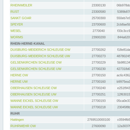
RHEINWEILER
23300130
06b978dd
RUST
23300580
5389b878
SANKT GOAR
25700300
550eb7e9
SPEYER
23700600
2cb8ae5b
WESEL
2770040
f33c3cc9
WORMS
23900200
844a620f
RHEIN-HERNE-KANAL
DUISBURG-MEIDERICH SCHLEUSE OW
27700262
f18e81da
DUISBURG-MEIDERICH SCHLEUSE UW
27700273
48780245
GELSENKIRCHEN SCHLEUSE OW
27700229
5b9f8134
GELSENKIRCHEN SCHLEUSE UW
27700230
427318d0
HERNE OW
27700150
ac6c4362
HERNE UW
27700160
b9975ea1
OBERHAUSEN SCHLEUSE OW
27700240
e251f943
OBERHAUSEN SCHLEUSE UW
27700251
12f63015
WANNE EICKEL SCHLEUSE OW
27700193
05ca0e33
WANNE EICKEL SCHLEUSE UW
27700218
23045f8b
RUHR
Hattingen
2769510000100
c0594fb5
RUHRWEHR OW
27600090
12a3037f