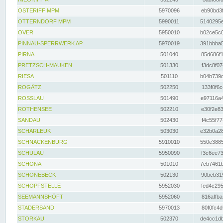
OSTERIFF MPM
5970096
eb90bd3f
OTTERNDORF MPM
5990011
5140295e
OVER
5950010
b02ce5c0
PINNAU-SPERRWERK AP
5970019
391bbba5
PIRNA
501040
85d686f1
PRETZSCH-MAUKEN
501330
f3dc8f07
RIESA
501110
b04b739d
ROGÄTZ
502250
133f0f6c
ROSSLAU
501490
e97116a4
ROTHENSEE
502210
e30f2e83
SANDAU
502430
f4c55f77
SCHARLEUK
503030
e32b0a28
SCHNACKENBURG
5910010
550e3885
SCHULAU
5950090
f3c6ee73
SCHÖNA
501010
7cb7461b
SCHÖNEBECK
502130
90bcb315
SCHÖPFSTELLE
5952030
fed4c295
SEEMANNSHÖFT
5952060
816affba
STADERSAND
5970013
80f0fc4d
STORKAU
502370
de4cc1db