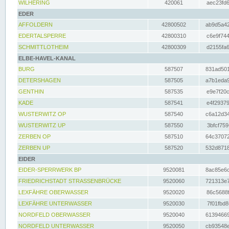
WILHERING
420061
aec23fd6
EDER
AFFOLDERN
42800502
ab9d5a42
EDERTALSPERRE
42800310
c6e9f744
SCHMITTLOTHEIM
42800309
d2155fa6
ELBE-HAVEL-KANAL
BURG
587507
831ad501
DETERSHAGEN
587505
a7b1eda9
GENTHIN
587535
e9e7f20c
KADE
587541
e4f29379
WUSTERWITZ OP
587540
c6a12d34
WUSTERWITZ UP
587550
3bfcf759
ZERBEN OP
587510
64c37072
ZERBEN UP
587520
532d8718
EIDER
EIDER-SPERRWERK BP
9520081
8ac85e6c
FRIEDRICHSTADT STRASSENBRÜCKE
9520060
721313e7
LEXFÄHRE OBERWASSER
9520020
86c5688f
LEXFÄHRE UNTERWASSER
9520030
7f01fbd8
NORDFELD OBERWASSER
9520040
61394669
NORDFELD UNTERWASSER
9520050
cb93548e