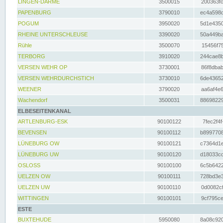
LINGEN-DARME
3500015
200363fc
PAPENBURG
3790010
ec4a598d
POGUM
3950020
5d1e4350
RHEINE UNTERSCHLEUSE
3390020
50a449ba
Rühle
3500070
15456f75
TERBORG
3910020
244cae8b
VERSEN WEHR OP
3730001
86f8dbab
VERSEN WEHRDURCHSTICH
3730010
6de43652
WEENER
3790020
aa6af4e6
Wachendorf
3500031
88698229
ELBESEITENKANAL
ARTLENBURG-ESK
90100122
7fec2f4f
BEVENSEN
90100112
b8997708
LÜNEBURG OW
90100121
c7364d1e
LÜNEBURG UW
90100120
d18033cd
OSLOSS
90100100
6c5b6422
UELZEN OW
90100111
728bd3e3
UELZEN UW
90100110
0d0082cf
WITTINGEN
90100101
9cf795ce
ESTE
BUXTEHUDE
5950080
8a08c920