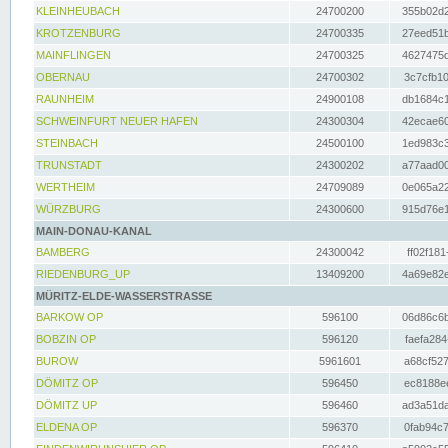
KLEINHEUBACH
24700200
355b02d2
KROTZENBURG
24700335
27eed51b
MAINFLINGEN
24700325
4627475d
OBERNAU
24700302
3c7cfb10
RAUNHEIM
24900108
db1684c1
SCHWEINFURT NEUER HAFEN
24300304
42ecae60
STEINBACH
24500100
1ed983c3
TRUNSTADT
24300202
a77aad00
WERTHEIM
24709089
0e065a22
WÜRZBURG
24300600
915d76e1
MAIN-DONAU-KANAL
BAMBERG
24300042
ff02f181
RIEDENBURG_UP
13409200
4a69e82e
MÜRITZ-ELDE-WASSERSTRASSE
BARKOW OP
596100
06d86c6b
BOBZIN OP
596120
faefa284
BUROW
5961601
a68cf527
DÖMITZ OP
596450
ec8188ee
DÖMITZ UP
596460
ad3a51da
ELDENA OP
596370
0fab94c7