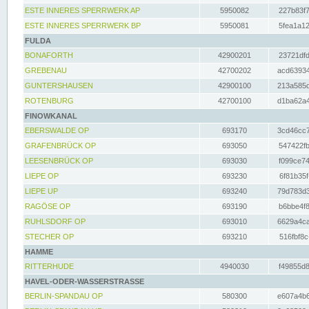
ESTE INNERES SPERRWERK AP
5950082
227b83f7
ESTE INNERES SPERRWERK BP
5950081
5fea1a12
FULDA
BONAFORTH
42900201
23721dfd
GREBENAU
42700202
acd63934
GUNTERSHAUSEN
42900100
213a585d
ROTENBURG
42700100
d1ba62a4
FINOWKANAL
EBERSWALDE OP
693170
3cd46cc7
GRAFENBRÜCK OP
693050
547422fb
LEESENBRÜCK OP
693030
f099ce74
LIEPE OP
693230
6f81b35f
LIEPE UP
693240
79d783d3
RAGÖSE OP
693190
b6bbe4f8
RUHLSDORF OP
693010
6629a4ca
STECHER OP
693210
516fbf8c
HAMME
RITTERHUDE
4940030
f49855d8
HAVEL-ODER-WASSERSTRASSE
BERLIN-SPANDAU OP
580300
e607a4b6