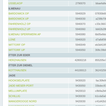
IJSSELKOP
2790070
bbaefa8e
ILMENAU
BARDOWICK OP
5940029
07830b68
BARDOWICK UP
5940030
a238b70f
FAHRENHOLZ OP
5940070
c33c3667
FAHRENHOLZ UP
5940060
bb62b28f
ILMENAU SPERRWERK AP
5940080
6b05e8dc
LÜNE
5940020
d7a8df36
WITTORF OP
5940049
eb3d4195
WITTORF UP
5940050
308c39b6
ITTER ZUR EDER
HERZHAUSEN
42800218
855205e7
ITTER ZUR DIEMEL
KOTTHAUSEN
44100013
36243256
JADE
HOOKSIELPLATE
9430020
fac30fe9
JADE-WESER-PORT
9430050
33bdec83
MELLUMPLATE
9420010
c8b9a2b6
SCHILLIG
9430030
b1cda5a0
WANGEROOGE NORD
9420030
c41d42b1