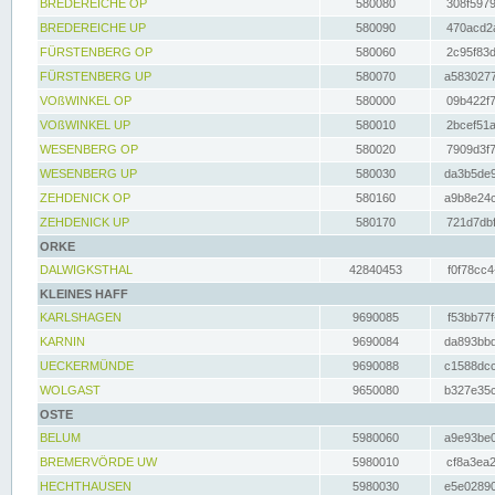
BREDEREICHE OP
580080
308f5979
BREDEREICHE UP
580090
470acd2a
FÜRSTENBERG OP
580060
2c95f83d
FÜRSTENBERG UP
580070
a5830277
VOßWINKEL OP
580000
09b422f7
VOßWINKEL UP
580010
2bcef51a
WESENBERG OP
580020
7909d3f7
WESENBERG UP
580030
da3b5de9
ZEHDENICK OP
580160
a9b8e24c
ZEHDENICK UP
580170
721d7dbf
ORKE
DALWIGKSTHAL
42840453
f0f78cc4
KLEINES HAFF
KARLSHAGEN
9690085
f53bb77f
KARNIN
9690084
da893bbd
UECKERMÜNDE
9690088
c1588dcc
WOLGAST
9650080
b327e35c
OSTE
BELUM
5980060
a9e93be0
BREMERVÖRDE UW
5980010
cf8a3ea2
HECHTHAUSEN
5980030
e5e02890