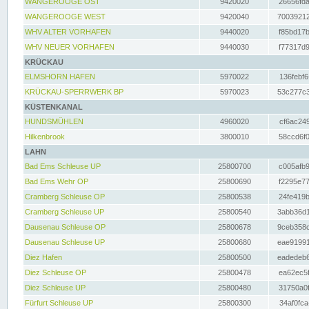
WANGEROOGE OST
9420020
26656fda
WANGEROOGE WEST
9420040
70039212
WHV ALTER VORHAFEN
9440020
f85bd17b
WHV NEUER VORHAFEN
9440030
f77317d9
KRÜCKAU
ELMSHORN HAFEN
5970022
136febf6
KRÜCKAU-SPERRWERK BP
5970023
53c277c3
KÜSTENKANAL
HUNDSMÜHLEN
4960020
cf6ac249
Hilkenbrook
3800010
58ccd6f0
LAHN
Bad Ems Schleuse UP
25800700
c005afb9
Bad Ems Wehr OP
25800690
f2295e77
Cramberg Schleuse OP
25800538
24fe419b
Cramberg Schleuse UP
25800540
3abb36d1
Dausenau Schleuse OP
25800678
9ceb358c
Dausenau Schleuse UP
25800680
eae91991
Diez Hafen
25800500
eadedeb6
Diez Schleuse OP
25800478
ea62ec5f
Diez Schleuse UP
25800480
31750a0f
Fürfurt Schleuse UP
25800300
34af0fca