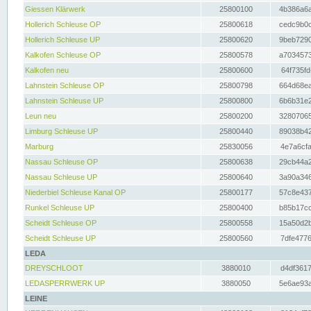
Giessen Klärwerk
25800100
4b386a6a
Hollerich Schleuse OP
25800618
cedc9b0c
Hollerich Schleuse UP
25800620
9beb7290
Kalkofen Schleuse OP
25800578
a7034573
Kalkofen neu
25800600
64f735fd
Lahnstein Schleuse OP
25800798
664d68ea
Lahnstein Schleuse UP
25800800
6b6b31e2
Leun neu
25800200
32807065
Limburg Schleuse UP
25800440
89038b42
Marburg
25830056
4e7a6cfa
Nassau Schleuse OP
25800638
29cb44a2
Nassau Schleuse UP
25800640
3a90a346
Niederbiel Schleuse Kanal OP
25800177
57c8e437
Runkel Schleuse UP
25800400
b85b17cc
Scheidt Schleuse OP
25800558
15a50d2b
Scheidt Schleuse UP
25800560
7dfe4776
LEDA
DREYSCHLOOT
3880010
d4df3617
LEDASPERRWERK UP
3880050
5e6ae93a
LEINE