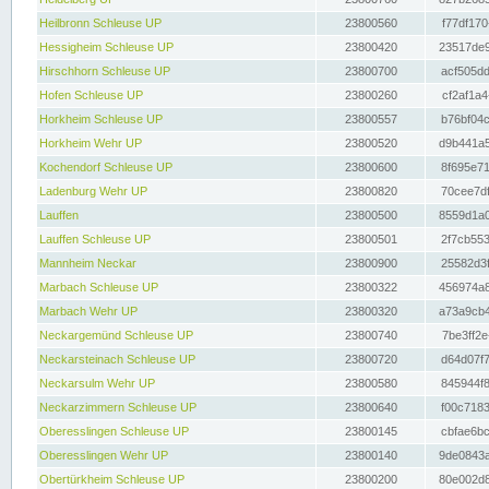
Heilbronn Schleuse UP
23800560
f77df170
Hessigheim Schleuse UP
23800420
23517de9
Hirschhorn Schleuse UP
23800700
acf505dd
Hofen Schleuse UP
23800260
cf2af1a4
Horkheim Schleuse UP
23800557
b76bf04c
Horkheim Wehr UP
23800520
d9b441a5
Kochendorf Schleuse UP
23800600
8f695e71
Ladenburg Wehr UP
23800820
70cee7df
Lauffen
23800500
8559d1a0
Lauffen Schleuse UP
23800501
2f7cb553
Mannheim Neckar
23800900
25582d3f
Marbach Schleuse UP
23800322
456974a8
Marbach Wehr UP
23800320
a73a9cb4
Neckargemünd Schleuse UP
23800740
7be3ff2e
Neckarsteinach Schleuse UP
23800720
d64d07f7
Neckarsulm Wehr UP
23800580
845944f8
Neckarzimmern Schleuse UP
23800640
f00c7183
Oberesslingen Schleuse UP
23800145
cbfae6bc
Oberesslingen Wehr UP
23800140
9de0843a
Obertürkheim Schleuse UP
23800200
80e002d8