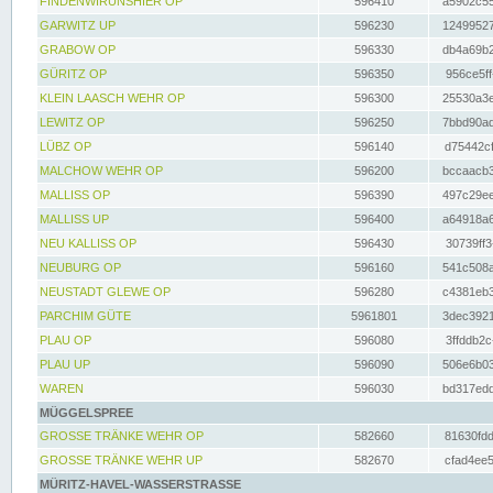
FINDENWIRUNSHIER OP
596410
a5902c55
GARWITZ UP
596230
12499527
GRABOW OP
596330
db4a69b2
GÜRITZ OP
596350
956ce5ff
KLEIN LAASCH WEHR OP
596300
25530a3e
LEWITZ OP
596250
7bbd90ad
LÜBZ OP
596140
d75442cf
MALCHOW WEHR OP
596200
bccaacb3
MALLISS OP
596390
497c29ee
MALLISS UP
596400
a64918a6
NEU KALLISS OP
596430
30739ff3
NEUBURG OP
596160
541c508a
NEUSTADT GLEWE OP
596280
c4381eb3
PARCHIM GÜTE
5961801
3dec3921
PLAU OP
596080
3ffddb2c
PLAU UP
596090
506e6b03
WAREN
596030
bd317edd
MÜGGELSPREE
GROSSE TRÄNKE WEHR OP
582660
81630fdd
GROSSE TRÄNKE WEHR UP
582670
cfad4ee5
MÜRITZ-HAVEL-WASSERSTRASSE