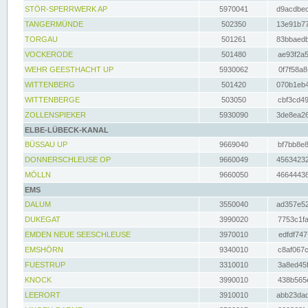
STÖR-SPERRWERK AP
5970041
d9acdbec
TANGERMÜNDE
502350
13e91b77
TORGAU
501261
83bbaedb
VOCKERODE
501480
ae93f2a5
WEHR GEESTHACHT UP
5930062
0f7f58a8
WITTENBERG
501420
070b1eb4
WITTENBERGE
503050
cbf3cd49
ZOLLENSPIEKER
5930090
3de8ea26
ELBE-LÜBECK-KANAL
BÜSSAU UP
9669040
bf7bb8e8
DONNERSCHLEUSE OP
9660049
45634232
MÖLLN
9660050
46644438
EMS
DALUM
3550040
ad357e52
DUKEGAT
3990020
7753c1fa
EMDEN NEUE SEESCHLEUSE
3970010
edfdf747
EMSHÖRN
9340010
c8af067c
FUESTRUP
3310010
3a8ed45f
KNOCK
3990010
438b565e
LEERORT
3910010
abb23dad