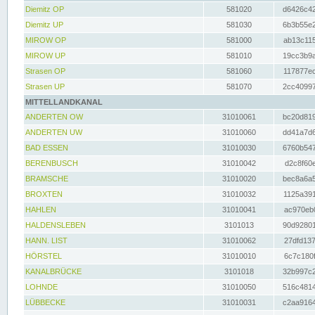
Diemitz OP
581020
d6426c42
Diemitz UP
581030
6b3b55e2
MIROW OP
581000
ab13c115
MIROW UP
581010
19cc3b9a
Strasen OP
581060
117877ec
Strasen UP
581070
2cc40997
MITTELLANDKANAL
ANDERTEN OW
31010061
bc20d819
ANDERTEN UW
31010060
dd41a7d6
BAD ESSEN
31010030
6760b547
BERENBUSCH
31010042
d2c8f60e
BRAMSCHE
31010020
bec8a6a5
BROXTEN
31010032
1125a391
HAHLEN
31010041
ac970eb0
HALDENSLEBEN
3101013
90d92801
HANN. LIST
31010062
27dfd137
HÖRSTEL
31010010
6c7c180f
KANALBRÜCKE
3101018
32b997c2
LOHNDE
31010050
516c4814
LÜBBECKE
31010031
c2aa9164