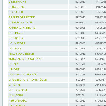
GEESTHACHT
5930060
44f7e955
GLÜCKSTADT
5970035
1f1bbed7
GORLEBEN
5910020
ac507f42
GRAUERORT REEDE
5970026
7398029b
HAMBURG ST. PAULI
5952050
d488c5cc
HAMBURG-HARBURG
5952025
706e5110
HETLINGEN
5970010
599c23b1
HITZACKER
5920010
a26e57c9
HOHNSTORF
5930040
d9289367
KOLLMAR
5970025
3ed90357
KRAUTSAND REEDE
5970031
8c20b4dc
KRÜCKAU-SPERRWERK AP
5970024
a653eb04
LENZEN
503120
c80a4f21
LÜHORT
5960010
8d18d129
MAGDEBURG-BUCKAU
502170
b8567c1e
MAGDEBURG-STROMBRÜCKE
502180
ccccb57f
MEISSEN
501080
24440872
MÜGGENDORF
503070
48f2661f
MÜHLBERG
501160
16b9b4e7
NEU DARCHAU
5930010
67d6e882
NIEGRIPP AP
502240
3adf88fd