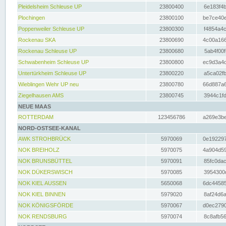
Pleidelsheim Schleuse UP
23800400
6e183f4b
Plochingen
23800100
be7ce40e
Poppenweiler Schleuse UP
23800300
f4854a4c
Rockenau SKA
23800690
4c00a166
Rockenau Schleuse UP
23800680
5ab4f00f
Schwabenheim Schleuse UP
23800800
ec9d3a4d
Untertürkheim Schleuse UP
23800220
a5ca02fb
Wieblingen Wehr UP neu
23800780
66d887a6
Ziegelhausen AMS
23800745
3944c1fd
NEUE MAAS
ROTTERDAM
123456786
a269e3be
NORD-OSTSEE-KANAL
AWK STROHBRÜCK
5970069
0e192297
NOK BREIHOLZ
5970075
4a904d59
NOK BRUNSBÜTTEL
5970091
85fc0dac
NOK DÜKERSWISCH
5970085
3954300d
NOK KIEL AUSSEN
5650068
6dc44585
NOK KIEL BINNEN
5979020
8af24d6a
NOK KÖNIGSFÖRDE
5970067
d0ec2790
NOK RENDSBURG
5970074
8c8afb56