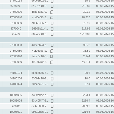
27700133
e6b68bc2-6...
15.9
06.08.2026 15
3770030
8177a148-5...
213.07
06.08.2026 15
27800020
f5bc4a51-0...
39.32
06.08.2026 15
27800040
ccd3e8f1-3...
70.315
06.08.2026 15
27800030
ed260406-b...
72.49
06.08.2026 15
3770040
16508b11-4...
217.86
06.08.2026 15
25463
0024cc40-d...
171.309
06.08.2026 15
27800060
4dbce62d-a...
38.72
06.08.2026 15
27800080
4ef9dd9c-b...
36.59
06.08.2026 15
27800090
facc5c16-f...
2.144
06.08.2026 15
27800050
d31767ef-2...
40.611
06.08.2026 15
44100104
5cdc6555-8...
90.6
06.08.2026 15
44100206
33092c28-2...
90.0
06.08.2026 16
44100024
7deedc21-2...
97.4
06.08.2026 16
10094006
c389c9e2-a...
2223.1
06.08.2026 15
10081004
53d40547-8...
2284.4
06.08.2026 16
42012
ce4e3050-2...
2009.2
06.08.2026 15
10096001
99619dc5-9...
2214.5
06.08.2026 16