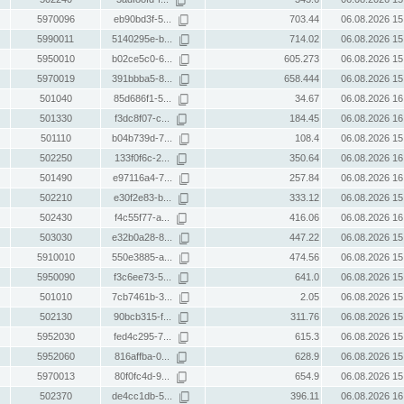
5970096
eb90bd3f-5...
703.44
06.08.2026 15
5990011
5140295e-b...
714.02
06.08.2026 15
5950010
b02ce5c0-6...
605.273
06.08.2026 15
5970019
391bbba5-8...
658.444
06.08.2026 15
501040
85d686f1-5...
34.67
06.08.2026 16
501330
f3dc8f07-c...
184.45
06.08.2026 16
501110
b04b739d-7...
108.4
06.08.2026 15
502250
133f0f6c-2...
350.64
06.08.2026 16
501490
e97116a4-7...
257.84
06.08.2026 16
502210
e30f2e83-b...
333.12
06.08.2026 15
502430
f4c55f77-a...
416.06
06.08.2026 16
503030
e32b0a28-8...
447.22
06.08.2026 15
5910010
550e3885-a...
474.56
06.08.2026 15
5950090
f3c6ee73-5...
641.0
06.08.2026 15
501010
7cb7461b-3...
2.05
06.08.2026 15
502130
90bcb315-f...
311.76
06.08.2026 15
5952030
fed4c295-7...
615.3
06.08.2026 15
5952060
816affba-0...
628.9
06.08.2026 15
5970013
80f0fc4d-9...
654.9
06.08.2026 15
502370
de4cc1db-5...
396.11
06.08.2026 16