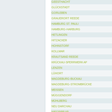
GEESTHACHT
GLÜCKSTADT
GORLEBEN
GRAUERORT REEDE
HAMBURG ST. PAULI
HAMBURG-HARBURG
HETLINGEN
HITZACKER
HOHNSTORF
KOLLMAR
KRAUTSAND REEDE
KRÜCKAU-SPERRWERK AP
LENZEN
LÜHORT
MAGDEBURG-BUCKAU
MAGDEBURG-STROMBRÜCKE
MEISSEN
MÜGGENDORF
MÜHLBERG
NEU DARCHAU
NIEGRIPP AP