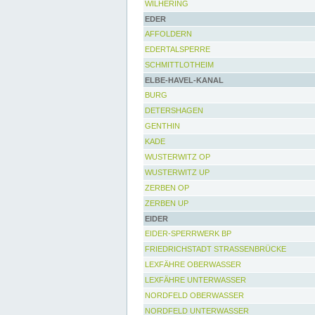
WILHERING
EDER
AFFOLDERN
EDERTALSPERRE
SCHMITTLOTHEIM
ELBE-HAVEL-KANAL
BURG
DETERSHAGEN
GENTHIN
KADE
WUSTERWITZ OP
WUSTERWITZ UP
ZERBEN OP
ZERBEN UP
EIDER
EIDER-SPERRWERK BP
FRIEDRICHSTADT STRASSENBRÜCKE
LEXFÄHRE OBERWASSER
LEXFÄHRE UNTERWASSER
NORDFELD OBERWASSER
NORDFELD UNTERWASSER