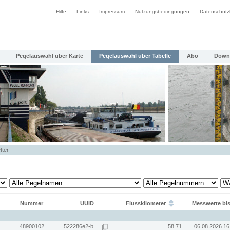
Hilfe
Links
Impressum
Nutzungsbedingungen
Datenschutz
Pegelauswahl über Karte
Pegelauswahl über Tabelle
Abo
Down
tter
Nummer
UUID
Flusskilometer
Messwerte bi
48900102
522286e2-b...
58.71
06.08.2026 16