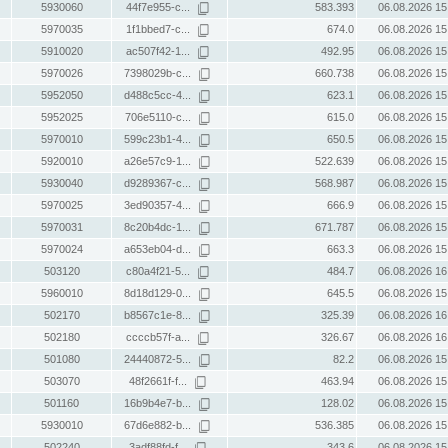
5930060
44f7e955-c...
583.393
06.08.2026 15
5970035
1f1bbed7-c...
674.0
06.08.2026 15
5910020
ac507f42-1...
492.95
06.08.2026 15
5970026
7398029b-c...
660.738
06.08.2026 15
5952050
d488c5cc-4...
623.1
06.08.2026 15
5952025
706e5110-c...
615.0
06.08.2026 15
5970010
599c23b1-4...
650.5
06.08.2026 15
5920010
a26e57c9-1...
522.639
06.08.2026 15
5930040
d9289367-c...
568.987
06.08.2026 15
5970025
3ed90357-4...
666.9
06.08.2026 15
5970031
8c20b4dc-1...
671.787
06.08.2026 15
5970024
a653eb04-d...
663.3
06.08.2026 15
503120
c80a4f21-5...
484.7
06.08.2026 16
5960010
8d18d129-0...
645.5
06.08.2026 15
502170
b8567c1e-8...
325.39
06.08.2026 16
502180
ccccb57f-a...
326.67
06.08.2026 16
501080
24440872-5...
82.2
06.08.2026 15
503070
48f2661f-f...
463.94
06.08.2026 15
501160
16b9b4e7-b...
128.02
06.08.2026 15
5930010
67d6e882-b...
536.385
06.08.2026 15
502240
3adf88fd-f...
343.6
06.08.2026 15