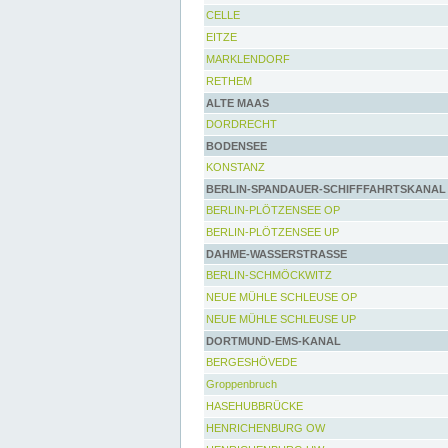
CELLE
EITZE
MARKLENDORF
RETHEM
ALTE MAAS
DORDRECHT
BODENSEE
KONSTANZ
BERLIN-SPANDAUER-SCHIFFFAHRTSKANAL
BERLIN-PLÖTZENSEE OP
BERLIN-PLÖTZENSEE UP
DAHME-WASSERSTRASSE
BERLIN-SCHMÖCKWITZ
NEUE MÜHLE SCHLEUSE OP
NEUE MÜHLE SCHLEUSE UP
DORTMUND-EMS-KANAL
BERGESHÖVEDE
Groppenbruch
HASEHUBBRÜCKE
HENRICHENBURG OW