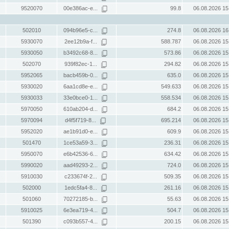
9520070
00e386ac-e...
99.8
06.08.2026 15
502010
094b96e5-c...
274.8
06.08.2026 16
5930070
2ee12b9a-f...
588.787
06.08.2026 15
5930050
b3492c68-8...
573.86
06.08.2026 15
502070
939f82ec-1...
294.82
06.08.2026 15
5952065
bacb459b-0...
635.0
06.08.2026 15
5930020
6aa1cd8e-e...
549.633
06.08.2026 15
5930033
33e0bce0-1...
558.534
06.08.2026 15
5970050
610ab204-d...
684.2
06.08.2026 15
5970094
d4f5f719-8...
695.214
06.08.2026 15
5952020
ae1b91d0-e...
609.9
06.08.2026 15
501470
1ce53a59-3...
236.31
06.08.2026 15
5950070
e6b42536-6...
634.42
06.08.2026 15
5990020
aad49293-2...
724.0
06.08.2026 15
5910030
c233674f-2...
509.35
06.08.2026 15
502000
1edc5fa4-8...
261.16
06.08.2026 15
501060
70272185-b...
55.63
06.08.2026 15
5910025
6e3ea719-4...
504.7
06.08.2026 15
501390
c093b557-4...
200.15
06.08.2026 15