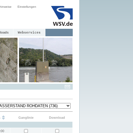
hinweise
Einstellungen
loads
Webservices
s
Ganglinie
Download
:00