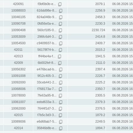
420091
f3bf0b0b-e...
2079.1
06.08.2026 15
10088003
616dd98e-8...
2256.9
06.08.2026 16
10046105
824a046b-9...
2458.3
06.08.2026 15
10090708
0fd56e0a-e...
2230.3
06.08.2026 15
10090408
560cf185-0...
2230.724
06.08.2026 16
10053009
296fc6d4-3...
2414.8
06.08.2026 15
10054500
c9409937-b...
2409.7
06.08.2026 16
42011
56178f74-b...
2015.2
06.08.2026 15
42013
ff44be4a-f...
1941.5
06.08.2026 15
42009
6b002fef-8...
2111.0
06.08.2026 15
10056302
e476bcad-b...
2397.4
06.08.2026 16
10091008
9f12c405-3...
2226.7
06.08.2026 16
10092000
33ceb441-2...
2225.2
06.08.2026 16
10068006
f768173a-7...
2350.7
06.08.2026 16
10078000
7fe63a95-8...
2305.5
06.08.2026 16
10061007
eebd633a-3...
2379.3
06.08.2026 16
10062000
7644f1d7-3...
2376.5
06.08.2026 16
42015
f7b5c3d3-3...
1879.2
06.08.2026 15
10089006
e6d68ab7-5...
2249.5
06.08.2026 16
42014
35846b8b-e...
1894.7
06.08.2026 15