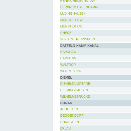
HENRICHENBURG UW
HERBRUM HAFENDAMM
LÜDINGHAUSEN
MÜNSTER OW
MÜNSTER UW
RHEDE
VERSEN TRENNSPITZE
DATTELN-HAMM-KANAL
HAMM OW
HAMM UW
WALTROP
WERRIES OW
DIEMEL
DIEMELTALSPERRE
HELMINGHAUSEN
WILHELMSBRÜCKE
DONAU
ACHLEITEN
DEGGENDORF
DÜRNSTEIN
ERLAU