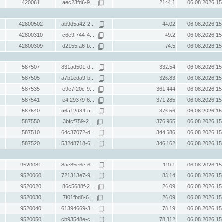
420061
aec23fd6-9...
2144.1
06.08.2026 15
42800502
ab9d5a42-2...
44.02
06.08.2026 15
42800310
c6e9f744-4...
49.2
06.08.2026 15
42800309
d2155fa6-b...
74.5
06.08.2026 15
587507
831ad501-d...
332.54
06.08.2026 15
587505
a7b1eda9-b...
326.83
06.08.2026 15
587535
e9e7f20c-9...
361.444
06.08.2026 15
587541
e4f29379-6...
371.285
06.08.2026 15
587540
c6a12d34-c...
376.56
06.08.2026 15
587550
3bfcf759-2...
376.965
06.08.2026 15
587510
64c37072-d...
344.686
06.08.2026 15
587520
532d8718-6...
346.162
06.08.2026 15
9520081
8ac85e6c-6...
110.1
06.08.2026 15
9520060
721313e7-9...
83.14
06.08.2026 15
9520020
86c5688f-2...
26.09
06.08.2026 15
9520030
7f01fbd8-6...
26.09
06.08.2026 15
9520040
61394669-3...
78.19
06.08.2026 15
9520050
cb93548e-c...
78.312
06.08.2026 15