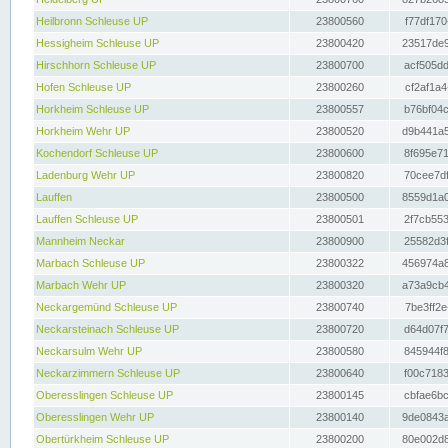
Heilbronn Schleuse UP
23800560
f77df170
Hessigheim Schleuse UP
23800420
23517de9
Hirschhorn Schleuse UP
23800700
acf505dd
Hofen Schleuse UP
23800260
cf2af1a4
Horkheim Schleuse UP
23800557
b76bf04c
Horkheim Wehr UP
23800520
d9b441a5
Kochendorf Schleuse UP
23800600
8f695e71
Ladenburg Wehr UP
23800820
70cee7df
Lauffen
23800500
8559d1a0
Lauffen Schleuse UP
23800501
2f7cb553
Mannheim Neckar
23800900
25582d3f
Marbach Schleuse UP
23800322
456974a8
Marbach Wehr UP
23800320
a73a9cb4
Neckargemünd Schleuse UP
23800740
7be3ff2e
Neckarsteinach Schleuse UP
23800720
d64d07f7
Neckarsulm Wehr UP
23800580
845944f8
Neckarzimmern Schleuse UP
23800640
f00c7183
Oberesslingen Schleuse UP
23800145
cbfae6bc
Oberesslingen Wehr UP
23800140
9de0843a
Obertürkheim Schleuse UP
23800200
80e002d8