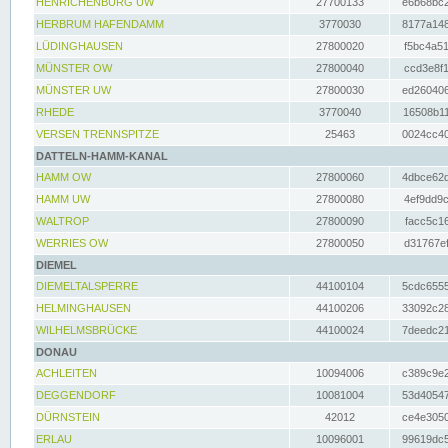
HENRICHENBURG UW
27700133
e6b68bc2
HERBRUM HAFENDAMM
3770030
8177a148
LÜDINGHAUSEN
27800020
f5bc4a51
MÜNSTER OW
27800040
ccd3e8f1
MÜNSTER UW
27800030
ed260406
RHEDE
3770040
16508b11
VERSEN TRENNSPITZE
25463
0024cc40
DATTELN-HAMM-KANAL
HAMM OW
27800060
4dbce62d
HAMM UW
27800080
4ef9dd9c
WALTROP
27800090
facc5c16
WERRIES OW
27800050
d31767ef
DIEMEL
DIEMELTALSPERRE
44100104
5cdc6555
HELMINGHAUSEN
44100206
33092c28
WILHELMSBRÜCKE
44100024
7deedc21
DONAU
ACHLEITEN
10094006
c389c9e2
DEGGENDORF
10081004
53d40547
DÜRNSTEIN
42012
ce4e3050
ERLAU
10096001
99619dc5