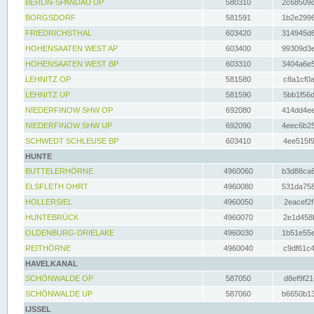
BERLIN-SPANDAU UP
580310
2c68509c
BORGSDORF
581591
1b2e2996
FRIEDRICHSTHAL
603420
314945d6
HOHENSAATEN WEST AP
603400
99309d3e
HOHENSAATEN WEST BP
603310
3404a6e5
LEHNITZ OP
581580
c8a1cf0a
LEHNITZ UP
581590
5bb1f56d
NIEDERFINOW SHW OP
692080
414dd4ee
NIEDERFINOW SHW UP
692090
4eec6b25
SCHWEDT SCHLEUSE BP
603410
4ee515f9
HUNTE
BUTTELERHÖRNE
4960060
b3d88ca6
ELSFLETH OHRT
4960080
531da758
HOLLERSIEL
4960050
2eacef2f
HUNTEBRÜCK
4960070
2e1d458b
OLDENBURG-DRIELAKE
4960030
1b51e55e
REITHÖRNE
4960040
c9df61c4
HAVELKANAL
SCHÖNWALDE OP
587050
d8ef9f21
SCHÖNWALDE UP
587060
b6650b13
IJSSEL