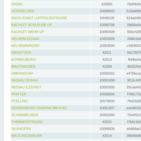
GREIN
420091
f3bf0b0b
HOFKIRCHEN
10088003
616dd98e
INGOLSTADT LUITPOLDSTRASSE
10046105
824a046b
KACHLET SCHLEUSE UP
10090708
0fd56e0a
KACHLET WEHR UP
10090408
560cf185
KELHEIM DONAU
10053009
296fc6d4
KELHEIMWINZER
10054500
c9409937
KIENSTOCK
42011
56178f74
KORNEUBURG
42013
ff44be4a
MAUTHAUSEN
42009
6b002fef
OBERNDORF
10056302
e476bcad
PASSAU DONAU
10091008
9f12c405
PASSAU ILZSTADT
10092000
33ceb441
PFATTER
10068006
f768173a
PFELLING
10078000
7fe63a95
REGENSBURG EISERNE BRÜCKE
10061007
eebd633a
SCHWABELWEIS
10062000
7644f1d7
THEBNERSTRASSL
42015
f7b5c3d3
VILSHOFEN
10089006
e6d68ab7
WILDUNGSMAUER
42014
35846b8b