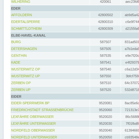
WILHERING
420061
aec23fd6
EDER
AFFOLDERN
42800502
ab9d5a42
EDERTALSPERRE
42800310
c6e9f744
SCHMITTLOTHEIM
42800309
d2155fa6
ELBE-HAVEL-KANAL
BURG
587507
831ad501
DETERSHAGEN
587505
a7b1eda9
GENTHIN
587535
e9e7f20c
KADE
587541
e4f29379
WUSTERWITZ OP
587540
c6a12d34
WUSTERWITZ UP
587550
3bfcf759
ZERBEN OP
587510
64c37072
ZERBEN UP
587520
532d8718
EIDER
EIDER-SPERRWERK BP
9520081
8ac85e6c
FRIEDRICHSTADT STRASSENBRÜCKE
9520060
721313e7
LEXFÄHRE OBERWASSER
9520020
86c5688f
LEXFÄHRE UNTERWASSER
9520030
7f01fbd8
NORDFELD OBERWASSER
9520040
61394669
NORDFELD UNTERWASSER
9520050
cb93548e