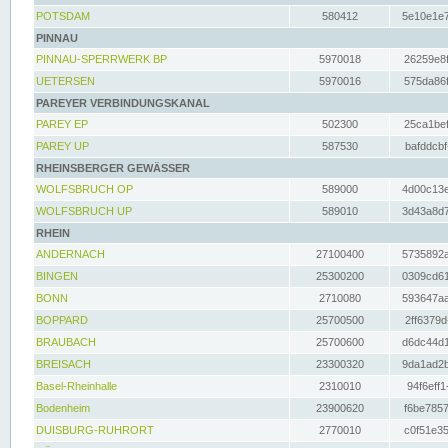
POTSDAM
580412
5e10e1e7
PINNAU
PINNAU-SPERRWERK BP
5970018
26259e8f
UETERSEN
5970016
575da86f
PAREYER VERBINDUNGSKANAL
PAREY EP
502300
25ca1bef
PAREY UP
587530
bafddcbf
RHEINSBERGER GEWÄSSER
WOLFSBRUCH OP
589000
4d00c13e
WOLFSBRUCH UP
589010
3d43a8d7
RHEIN
ANDERNACH
27100400
5735892a
BINGEN
25300200
0309cd61
BONN
2710080
593647aa
BOPPARD
25700500
2ff6379d
BRAUBACH
25700600
d6dc44d1
BREISACH
23300320
9da1ad2b
Basel-Rheinhalle
2310010
94f6eff1
Bodenheim
23900620
f6be7857
DUISBURG-RUHRORT
2770010
c0f51e35