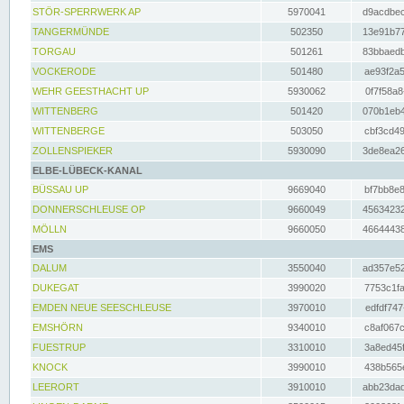
STÖR-SPERRWERK AP
5970041
d9acdbec
TANGERMÜNDE
502350
13e91b77
TORGAU
501261
83bbaedb
VOCKERODE
501480
ae93f2a5
WEHR GEESTHACHT UP
5930062
0f7f58a8
WITTENBERG
501420
070b1eb4
WITTENBERGE
503050
cbf3cd49
ZOLLENSPIEKER
5930090
3de8ea26
ELBE-LÜBECK-KANAL
BÜSSAU UP
9669040
bf7bb8e8
DONNERSCHLEUSE OP
9660049
45634232
MÖLLN
9660050
46644438
EMS
DALUM
3550040
ad357e52
DUKEGAT
3990020
7753c1fa
EMDEN NEUE SEESCHLEUSE
3970010
edfdf747
EMSHÖRN
9340010
c8af067c
FUESTRUP
3310010
3a8ed45f
KNOCK
3990010
438b565e
LEERORT
3910010
abb23dad