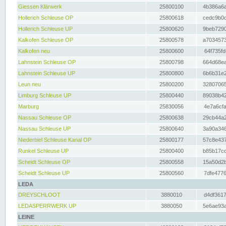
Giessen Klärwerk
25800100
4b386a6a
Hollerich Schleuse OP
25800618
cedc9b0c
Hollerich Schleuse UP
25800620
9beb7290
Kalkofen Schleuse OP
25800578
a7034573
Kalkofen neu
25800600
64f735fd
Lahnstein Schleuse OP
25800798
664d68ea
Lahnstein Schleuse UP
25800800
6b6b31e2
Leun neu
25800200
32807065
Limburg Schleuse UP
25800440
89038b42
Marburg
25830056
4e7a6cfa
Nassau Schleuse OP
25800638
29cb44a2
Nassau Schleuse UP
25800640
3a90a346
Niederbiel Schleuse Kanal OP
25800177
57c8e437
Runkel Schleuse UP
25800400
b85b17cc
Scheidt Schleuse OP
25800558
15a50d2b
Scheidt Schleuse UP
25800560
7dfe4776
LEDA
DREYSCHLOOT
3880010
d4df3617
LEDASPERRWERK UP
3880050
5e6ae93a
LEINE