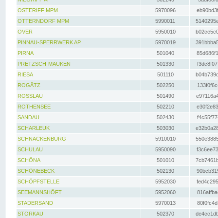
OSTERIFF MPM
5970096
eb90bd3f
OTTERNDORF MPM
5990011
5140295e
OVER
5950010
b02ce5c0
PINNAU-SPERRWERK AP
5970019
391bbba5
PIRNA
501040
85d686f1
PRETZSCH-MAUKEN
501330
f3dc8f07
RIESA
501110
b04b739d
ROGÄTZ
502250
133f0f6c
ROSSLAU
501490
e97116a4
ROTHENSEE
502210
e30f2e83
SANDAU
502430
f4c55f77
SCHARLEUK
503030
e32b0a28
SCHNACKENBURG
5910010
550e3885
SCHULAU
5950090
f3c6ee73
SCHÖNA
501010
7cb7461b
SCHÖNEBECK
502130
90bcb315
SCHÖPFSTELLE
5952030
fed4c295
SEEMANNSHÖFT
5952060
816affba
STADERSAND
5970013
80f0fc4d
STORKAU
502370
de4cc1db