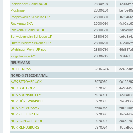
Pleidelsheim Schleuse UP
23800400
6e183f4b
Plochingen
23800100
be7ce40e
Poppenweiler Schleuse UP
23800300
f4854a4c
Rockenau SKA
23800690
4c00a166
Rockenau Schleuse UP
23800680
5ab4f00f
Schwabenheim Schleuse UP
23800800
ec9d3a4d
Untertürkheim Schleuse UP
23800220
a5ca02fb
Wieblingen Wehr UP neu
23800780
66d887a6
Ziegelhausen AMS
23800745
3944c1fd
NEUE MAAS
ROTTERDAM
123456786
a269e3be
NORD-OSTSEE-KANAL
AWK STROHBRÜCK
5970069
0e192297
NOK BREIHOLZ
5970075
4a904d59
NOK BRUNSBÜTTEL
5970091
85fc0dac
NOK DÜKERSWISCH
5970085
3954300d
NOK KIEL AUSSEN
5650068
6dc44585
NOK KIEL BINNEN
5979020
8af24d6a
NOK KÖNIGSFÖRDE
5970067
d0ec2790
NOK RENDSBURG
5970074
8c8afb56