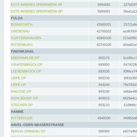
ESTE INNERES SPERRWERK AP
5950082
227b83f7
ESTE INNERES SPERRWERK BP
5950081
5fea1a12
FULDA
BONAFORTH
42900201
23721dfd
GREBENAU
42700202
acd63934
GUNTERSHAUSEN
42900100
213a585d
ROTENBURG
42700100
d1ba62a4
FINOWKANAL
EBERSWALDE OP
693170
3cd46cc7
GRAFENBRÜCK OP
693050
547422fb
LEESENBRÜCK OP
693030
f099ce74
LIEPE OP
693230
6f81b35f
LIEPE UP
693240
79d783d3
RAGÖSE OP
693190
b6bbe4f8
RUHLSDORF OP
693010
6629a4ca
STECHER OP
693210
516fbf8c
HAMME
RITTERHUDE
4940030
f49855d8
HAVEL-ODER-WASSERSTRASSE
BERLIN-SPANDAU OP
580300
e607a4b6