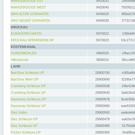
WANGEROOGE OST
9420020
26656fda
WANGEROOGE WEST
9420040
70039212
WHV ALTER VORHAFEN
9440020
f85bd17b
WHV NEUER VORHAFEN
9440030
f77317d9
KRÜCKAU
ELMSHORN HAFEN
5970022
136febf6
KRÜCKAU-SPERRWERK BP
5970023
53c277c3
KÜSTENKANAL
HUNDSMÜHLEN
4960020
cf6ac249
Hilkenbrook
3800010
58ccd6f0
LAHN
Bad Ems Schleuse UP
25800700
c005afb9
Bad Ems Wehr OP
25800690
f2295e77
Cramberg Schleuse OP
25800538
24fe419b
Cramberg Schleuse UP
25800540
3abb36d1
Dausenau Schleuse OP
25800678
9ceb358c
Dausenau Schleuse UP
25800680
eae91991
Diez Hafen
25800500
eadedeb6
Diez Schleuse OP
25800478
ea62ec5f
Diez Schleuse UP
25800480
31750a0f
Fürfurt Schleuse UP
25800300
34af0fca