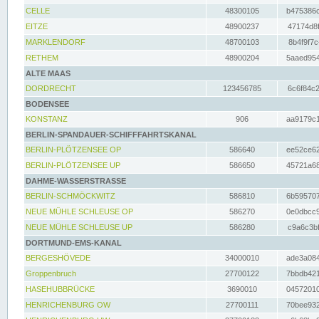
CELLE
48300105
b475386c
EITZE
48900237
47174d8f
MARKLENDORF
48700103
8b4f9f7c
RETHEM
48900204
5aaed954
ALTE MAAS
DORDRECHT
123456785
6c6f84c2
BODENSEE
KONSTANZ
906
aa9179c1
BERLIN-SPANDAUER-SCHIFFFAHRTSKANAL
BERLIN-PLÖTZENSEE OP
586640
ee52ce62
BERLIN-PLÖTZENSEE UP
586650
45721a68
DAHME-WASSERSTRASSE
BERLIN-SCHMÖCKWITZ
586810
6b595707
NEUE MÜHLE SCHLEUSE OP
586270
0e0dbcc9
NEUE MÜHLE SCHLEUSE UP
586280
c9a6c3bf
DORTMUND-EMS-KANAL
BERGESHÖVEDE
34000010
ade3a084
Groppenbruch
27700122
7bbdb421
HASEHUBBRÜCKE
3690010
04572010
HENRICHENBURG OW
27700111
70bee932