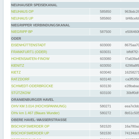
NEUHAUSER SPEISEKANAL
NEUHAUS OP
585850
963bdc26
NEUHAUS UP
585860
bf48cefd
NIEGRIPPER VERBINDUNGSKANAL
NIEGRIPP BP
587500
e506460f
ODER
EISENHÜTTENSTADT
603000
8675aa70
FRANKFURT1 (ODER)
603031
bffdf7f2
HOHENSAATEN-FINOW
603080
f7a639a4
KIENITZ
603050
6298a8f9
KIETZ
603040
16258271
RATZDORF
603140
ca3f535b
SCHWEDT-ODERBRÜCKE
603130
e28babaa
STÜTZKOW
603100
30bff0df
ORANIENBURGER HAVEL
OHV KM 3.014 (HOCHSPANNUNG)
580271
eea7e3dc
OHv km 1.467 (Blaues Wunder)
580272
8b51c505
OBERE HAVEL-WASSERSTRASSE
BISCHOFSWERDER OP
581520
16a780aa
BISCHOFSWERDER UP
581530
74134dc6