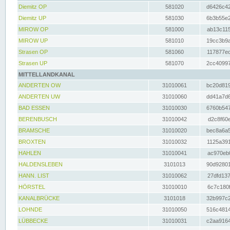
Diemitz OP
581020
d6426c42
Diemitz UP
581030
6b3b55e2
MIROW OP
581000
ab13c115
MIROW UP
581010
19cc3b9a
Strasen OP
581060
117877ec
Strasen UP
581070
2cc40997
MITTELLANDKANAL
ANDERTEN OW
31010061
bc20d819
ANDERTEN UW
31010060
dd41a7d6
BAD ESSEN
31010030
6760b547
BERENBUSCH
31010042
d2c8f60e
BRAMSCHE
31010020
bec8a6a5
BROXTEN
31010032
1125a391
HAHLEN
31010041
ac970eb0
HALDENSLEBEN
3101013
90d92801
HANN. LIST
31010062
27dfd137
HÖRSTEL
31010010
6c7c180f
KANALBRÜCKE
3101018
32b997c2
LOHNDE
31010050
516c4814
LÜBBECKE
31010031
c2aa9164