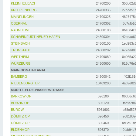
KLEINHEUBACH
24700200
355b02d2
KROTZENBURG
24700335
27eed51b
MAINFLINGEN
24700325
4627475d
OBERNAU
24700302
3c7cfb10
RAUNHEIM
24900108
db1684c1
SCHWEINFURT NEUER HAFEN
24300304
42ecae60
STEINBACH
24500100
1ed983c3
TRUNSTADT
24300202
a77aad00
WERTHEIM
24709089
0e065a22
WÜRZBURG
24300600
915d76e1
MAIN-DONAU-KANAL
BAMBERG
24300042
ff02f181
RIEDENBURG_UP
13409200
4a69e82e
MÜRITZ-ELDE-WASSERSTRASSE
BARKOW OP
596100
06d86c6b
BOBZIN OP
596120
faefa284
BUROW
5961601
a68cf527
DÖMITZ OP
596450
ec8188ee
DÖMITZ UP
596460
ad3a51da
ELDENA OP
596370
0fab94c7