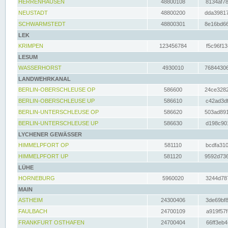
HERRENHAUSEN
48800108
8134af78
NEUSTADT
48800200
dda39817
SCHWARMSTEDT
48800301
8e16bd66
LEK
KRIMPEN
123456784
f5c96f13
LESUM
WASSERHORST
4930010
76844306
LANDWEHRKANAL
BERLIN-OBERSCHLEUSE OP
586600
24ce3282
BERLIN-OBERSCHLEUSE UP
586610
c42ad3df
BERLIN-UNTERSCHLEUSE OP
586620
503ad891
BERLIN-UNTERSCHLEUSE UP
586630
d198c901
LYCHENER GEWÄSSER
HIMMELPFORT OP
581110
bcdfa310
HIMMELPFORT UP
581120
9592d736
LÜHE
HORNEBURG
5960020
3244d787
MAIN
ASTHEIM
24300406
3de69bf8
FAULBACH
24700109
a919f57f
FRANKFURT OSTHAFEN
24700404
66ff3eb4