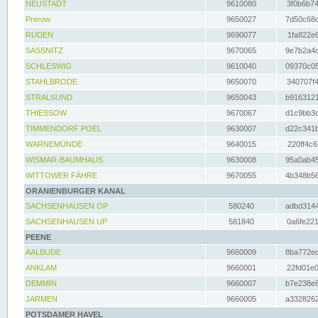
NEUSTADT
9610080
3f0b6b74
Prerow
9650027
7d50c68c
RUDEN
9690077
1fa822e6
SASSNITZ
9670065
9e7b2a4d
SCHLESWIG
9610040
09370c05
STAHLBRODE
9650070
340707f4
STRALSUND
9650043
b9163121
THIESSOW
9670067
d1c9bb3c
TIMMENDORF POEL
9630007
d22c341b
WARNEMÜNDE
9640015
220ff4c6
WISMAR-BAUMHAUS
9630008
95a0ab45
WITTOWER FÄHRE
9670055
4b348b56
ORANIENBURGER KANAL
SACHSENHAUSEN OP
580240
adbd3144
SACHSENHAUSEN UP
581840
0a6fe221
PEENE
AALBUDE
9660009
8ba772ed
ANKLAM
9660001
22fd01e0
DEMMIN
9660007
b7e238e8
JARMEN
9660005
a3328262
POTSDAMER HAVEL