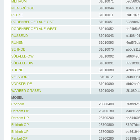
MEHRUM
31010071
be05603a
NIENBRÜGGE
31010044
864a8111
RECKE
31010011
7af19499
RODENBERGER AUE-OST
31010051
6288de60
RODENBERGER AUE-WEST
31010052
eb24b5a3
RUSBEND
31010043
c1f06401
RÜHEN
31010093
4ed5f6da
SEHNDE
31010070
ab0d9117
SÜLFELD OW
31010092
a8604e8f
SÜLFELD UW
31010091
892183d6
THUNE
31010080
42b865fb
VELSDORF
3101012
36f80081
VORSFELDE
31010090
dbb2bb9f
WARBER GRABEN
31010040
2f1080ba
MOSEL
Cochem
26900400
768df4e9
Detzem OP
26700180
c40912fd
Detzem UP
26700200
dc344605
Enkirch OP
26700880
87207dcd
Enkirch UP
26700900
ee861944
Fankel OP
26900280
68198b48