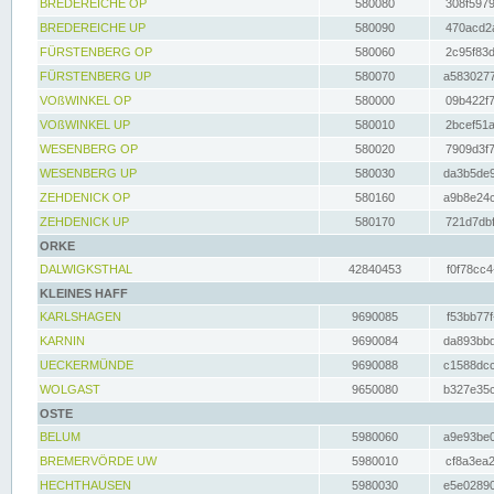
BREDEREICHE OP
580080
308f5979
BREDEREICHE UP
580090
470acd2a
FÜRSTENBERG OP
580060
2c95f83d
FÜRSTENBERG UP
580070
a5830277
VOßWINKEL OP
580000
09b422f7
VOßWINKEL UP
580010
2bcef51a
WESENBERG OP
580020
7909d3f7
WESENBERG UP
580030
da3b5de9
ZEHDENICK OP
580160
a9b8e24c
ZEHDENICK UP
580170
721d7dbf
ORKE
DALWIGKSTHAL
42840453
f0f78cc4
KLEINES HAFF
KARLSHAGEN
9690085
f53bb77f
KARNIN
9690084
da893bbd
UECKERMÜNDE
9690088
c1588dcc
WOLGAST
9650080
b327e35c
OSTE
BELUM
5980060
a9e93be0
BREMERVÖRDE UW
5980010
cf8a3ea2
HECHTHAUSEN
5980030
e5e02890