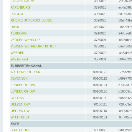
LINGEN-DARME
3500015
200363fc
PAPENBURG
3790010
ec4a598d
POGUM
3950020
5d1e4350
RHEINE UNTERSCHLEUSE
3390020
50a449ba
Rühle
3500070
15456f75
TERBORG
3910020
244cae8b
VERSEN WEHR OP
3730001
86f8dbab
VERSEN WEHRDURCHSTICH
3730010
6de43652
WEENER
3790020
aa6af4e6
Wachendorf
3500031
88698229
ELBESEITENKANAL
ARTLENBURG-ESK
90100122
7fec2f4f
BEVENSEN
90100112
b8997708
LÜNEBURG OW
90100121
c7364d1e
LÜNEBURG UW
90100120
d18033cd
OSLOSS
90100100
6c5b6422
UELZEN OW
90100111
728bd3e3
UELZEN UW
90100110
0d0082cf
WITTINGEN
90100101
9cf795ce
ESTE
BUXTEHUDE
5950080
8a08c920