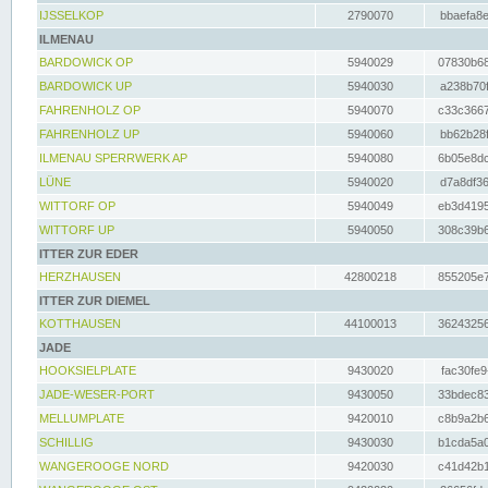
IJSSELKOP
2790070
bbaefa8e
ILMENAU
BARDOWICK OP
5940029
07830b68
BARDOWICK UP
5940030
a238b70f
FAHRENHOLZ OP
5940070
c33c3667
FAHRENHOLZ UP
5940060
bb62b28f
ILMENAU SPERRWERK AP
5940080
6b05e8dc
LÜNE
5940020
d7a8df36
WITTORF OP
5940049
eb3d4195
WITTORF UP
5940050
308c39b6
ITTER ZUR EDER
HERZHAUSEN
42800218
855205e7
ITTER ZUR DIEMEL
KOTTHAUSEN
44100013
36243256
JADE
HOOKSIELPLATE
9430020
fac30fe9
JADE-WESER-PORT
9430050
33bdec83
MELLUMPLATE
9420010
c8b9a2b6
SCHILLIG
9430030
b1cda5a0
WANGEROOGE NORD
9420030
c41d42b1