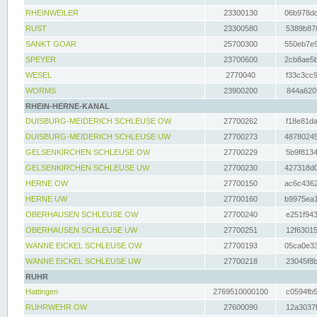
RHEINWEILER
23300130
06b978dd
RUST
23300580
5389b878
SANKT GOAR
25700300
550eb7e9
SPEYER
23700600
2cb8ae5b
WESEL
2770040
f33c3cc9
WORMS
23900200
844a620f
RHEIN-HERNE-KANAL
DUISBURG-MEIDERICH SCHLEUSE OW
27700262
f18e81da
DUISBURG-MEIDERICH SCHLEUSE UW
27700273
48780245
GELSENKIRCHEN SCHLEUSE OW
27700229
5b9f8134
GELSENKIRCHEN SCHLEUSE UW
27700230
427318d0
HERNE OW
27700150
ac6c4362
HERNE UW
27700160
b9975ea1
OBERHAUSEN SCHLEUSE OW
27700240
e251f943
OBERHAUSEN SCHLEUSE UW
27700251
12f63015
WANNE EICKEL SCHLEUSE OW
27700193
05ca0e33
WANNE EICKEL SCHLEUSE UW
27700218
23045f8b
RUHR
Hattingen
2769510000100
c0594fb5
RUHRWEHR OW
27600090
12a3037f