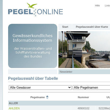
Hilfe
Link
Start
Pegelauswahl über Karte
Newsletter
Pegelauswahl über Tabelle
Pegelname
Nummer
UU
ALLER
AHLDEN
48900102
522286e2