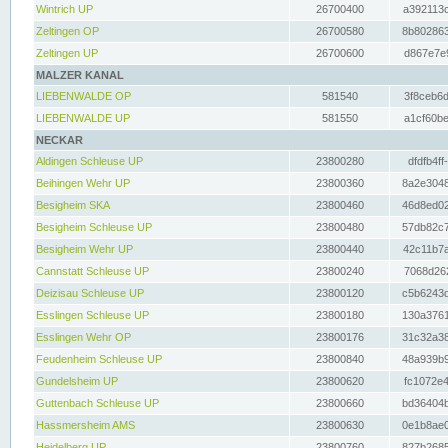
Wintrich UP
26700400
a392113c
Zeltingen OP
26700580
8b802863
Zeltingen UP
26700600
d867e7e9
MALZER KANAL
LIEBENWALDE OP
581540
3f8ceb6d
LIEBENWALDE UP
581550
a1cf60be
NECKAR
Aldingen Schleuse UP
23800280
dfdfb4ff
Beihingen Wehr UP
23800360
8a2e3048
Besigheim SKA
23800460
46d8ed02
Besigheim Schleuse UP
23800480
57db82c7
Besigheim Wehr UP
23800440
42c11b7a
Cannstatt Schleuse UP
23800240
7068d262
Deizisau Schleuse UP
23800120
c5b6243d
Esslingen Schleuse UP
23800180
130a3761
Esslingen Wehr OP
23800176
31c32a38
Feudenheim Schleuse UP
23800840
48a939b9
Gundelsheim UP
23800620
fc1072e4
Guttenbach Schleuse UP
23800660
bd36404b
Hassmersheim AMS
23800630
0e1b8ae0
Heidelberg UP
23800760
827b2685