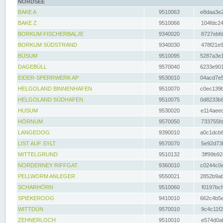
NORDSEE
BAKE A
9510063
e8daa3e2
BAKE Z
9510066
104fdc24
BORKUM FISCHERBALJE
9340020
8727ebfd
BORKUM SÜDSTRAND
9340030
478f21e9
BÜSUM
9510095
5287a3e1
DAGEBÜLL
9570040
6233e901
EIDER-SPERRWERK AP
9530010
04acd7e5
HELGOLAND BINNENHAFEN
9510070
c0ec139b
HELGOLAND SÜDHAFEN
9510075
0d8233b8
HUSUM
9530020
e114aeec
HÖRNUM
9570050
733755fd
LANGEOOG
9390010
a0c1dcb6
LIST AUF SYLT
9570070
5e92d73f
MITTELGRUND
9510132
3ff99b92
NORDERNEY RIFFGAT
9360010
c0244c0e
PELLWORM ANLEGER
9550021
2852b9ab
SCHARHÖRN
9510060
f0197bcf
SPIEKEROOG
9410010
662c4b5e
WITTDÜN
9570010
9c4c11f2
ZEHNERLOCH
9510010
e574d0af