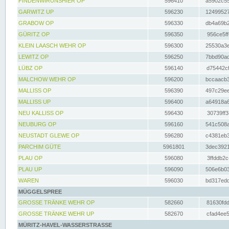
FINDENWIRUNSHIER OP
596410
a5902c55
GARWITZ UP
596230
12499527
GRABOW OP
596330
db4a69b2
GÜRITZ OP
596350
956ce5ff
KLEIN LAASCH WEHR OP
596300
25530a3e
LEWITZ OP
596250
7bbd90ad
LÜBZ OP
596140
d75442cf
MALCHOW WEHR OP
596200
bccaacb3
MALLISS OP
596390
497c29ee
MALLISS UP
596400
a64918a6
NEU KALLISS OP
596430
30739ff3
NEUBURG OP
596160
541c508a
NEUSTADT GLEWE OP
596280
c4381eb3
PARCHIM GÜTE
5961801
3dec3921
PLAU OP
596080
3ffddb2c
PLAU UP
596090
506e6b03
WAREN
596030
bd317edd
MÜGGELSPREE
GROSSE TRÄNKE WEHR OP
582660
81630fdd
GROSSE TRÄNKE WEHR UP
582670
cfad4ee5
MÜRITZ-HAVEL-WASSERSTRASSE