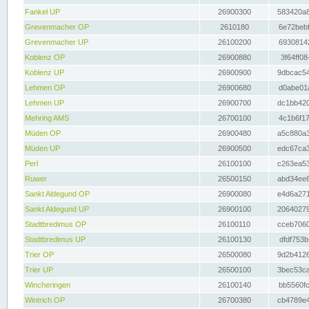
Fankel UP
26900300
583420a8
Grevenmacher OP
2610180
6e72bebf
Grevenmacher UP
26100200
69308142
Koblenz OP
26900880
3f64ff08
Koblenz UP
26900900
9dbcac54
Lehmen OP
26900680
d0abe01a
Lehmen UP
26900700
dc1bb420
Mehring AMS
26700100
4c1b6f17
Müden OP
26900480
a5c880a3
Müden UP
26900500
edc67ca3
Perl
26100100
c263ea53
Ruwer
26500150
abd34ee6
Sankt Aldegund OP
26900080
e4d6a271
Sankt Aldegund UP
26900100
20640279
Stadtbredimus OP
26100110
cceb7060
Stadtbredimus UP
26100130
dfdf753b
Trier OP
26500080
9d2b4126
Trier UP
26500100
3bec53ca
Wincheringen
26100140
bb5560fc
Wintrich OP
26700380
cb4789e4