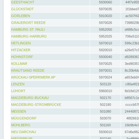
GEESTHACHT
5930060
44f7e955
GLÜCKSTADT
5970035
1f1bbed7
GORLEBEN
5910020
ac507f42
GRAUERORT REEDE
5970026
7398029b
HAMBURG ST. PAULI
5952050
d488c5cc
HAMBURG-HARBURG
5952025
706e5110
HETLINGEN
5970010
599c23b1
HITZACKER
5920010
a26e57c9
HOHNSTORF
5930040
d9289367
KOLLMAR
5970025
3ed90357
KRAUTSAND REEDE
5970031
8c20b4dc
KRÜCKAU-SPERRWERK AP
5970024
a653eb04
LENZEN
503120
c80a4f21
LÜHORT
5960010
8d18d129
MAGDEBURG-BUCKAU
502170
b8567c1e
MAGDEBURG-STROMBRÜCKE
502180
ccccb57f
MEISSEN
501080
24440872
MÜGGENDORF
503070
48f2661f
MÜHLBERG
501160
16b9b4e7
NEU DARCHAU
5930010
67d6e882
NIEGRIPP AP
502240
3adf88fd