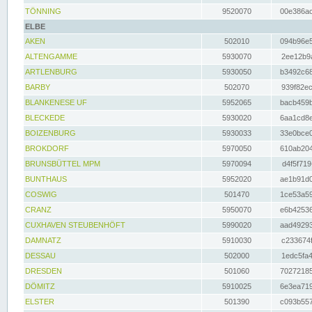
TÖNNING
9520070
00e386ac
ELBE
AKEN
502010
094b96e5
ALTENGAMME
5930070
2ee12b9a
ARTLENBURG
5930050
b3492c68
BARBY
502070
939f82ec
BLANKENESE UF
5952065
bacb459b
BLECKEDE
5930020
6aa1cd8e
BOIZENBURG
5930033
33e0bce0
BROKDORF
5970050
610ab204
BRUNSBÜTTEL MPM
5970094
d4f5f719
BUNTHAUS
5952020
ae1b91d0
COSWIG
501470
1ce53a59
CRANZ
5950070
e6b42536
CUXHAVEN STEUBENHÖFT
5990020
aad49293
DAMNATZ
5910030
c233674f
DESSAU
502000
1edc5fa4
DRESDEN
501060
70272185
DÖMITZ
5910025
6e3ea719
ELSTER
501390
c093b557