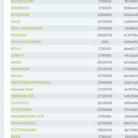
DÜSSELDORF
2750010
8f7e5f92
EMMERICH
2790020
9598e4cb
IFFEZHEIM
23500600
b02be240
KAUB
25700100
1d26e504
KEHL-KRONENHOF
23300900
23af9b02
KOBLENZ
25900700
4c7d796a
KONSTANZ-RHEIN
3329
e020e651
KÖLN
2730010
a6ee8177
LOBITH
2790050
efe13a3d
MAINZ
25100100
a37a9aa3
MANNHEIM
23700700
57090802
MAXAU
23700200
b6c6d5c8
NIERSTEIN-OPPENHEIM
23900600
d28e7ed1
Neuwied Stadt
27100370
dc407f1e
OBERWINTER
27100700
b45359df
OESTRICH
25100300
665be0fe
OTTENHEIM
23300800
787e5d63
PANNERDENSE KOP
2790060
3046493f
PHILIPPSBURG
23700500
88e972e1
PLITTERSDORF
23500700
6b774802
REES
2790010
2f025389