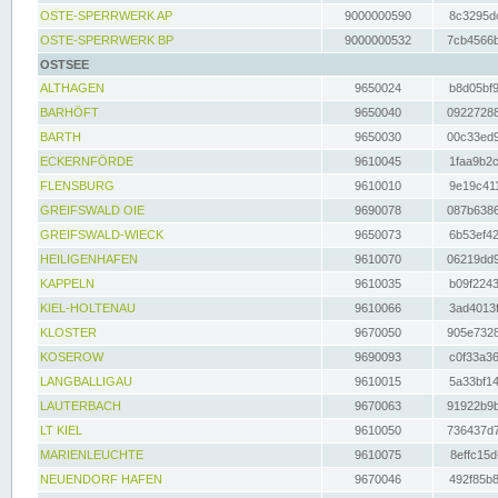
OSTE-SPERRWERK AP
9000000590
8c3295dc
OSTE-SPERRWERK BP
9000000532
7cb4566b
OSTSEE
ALTHAGEN
9650024
b8d05bf9
BARHÖFT
9650040
09227288
BARTH
9650030
00c33ed9
ECKERNFÖRDE
9610045
1faa9b2c
FLENSBURG
9610010
9e19c411
GREIFSWALD OIE
9690078
087b6386
GREIFSWALD-WIECK
9650073
6b53ef42
HEILIGENHAFEN
9610070
06219dd9
KAPPELN
9610035
b09f2243
KIEL-HOLTENAU
9610066
3ad4013f
KLOSTER
9670050
905e7328
KOSEROW
9690093
c0f33a36
LANGBALLIGAU
9610015
5a33bf14
LAUTERBACH
9670063
91922b9b
LT KIEL
9610050
736437d7
MARIENLEUCHTE
9610075
8effc15d
NEUENDORF HAFEN
9670046
492f85b8