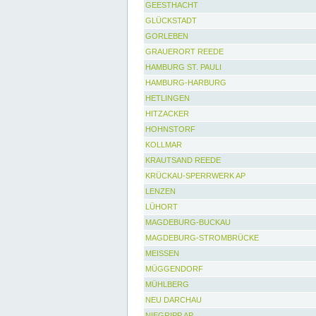
GEESTHACHT
GLÜCKSTADT
GORLEBEN
GRAUERORT REEDE
HAMBURG ST. PAULI
HAMBURG-HARBURG
HETLINGEN
HITZACKER
HOHNSTORF
KOLLMAR
KRAUTSAND REEDE
KRÜCKAU-SPERRWERK AP
LENZEN
LÜHORT
MAGDEBURG-BUCKAU
MAGDEBURG-STROMBRÜCKE
MEISSEN
MÜGGENDORF
MÜHLBERG
NEU DARCHAU
NIEGRIPP AP