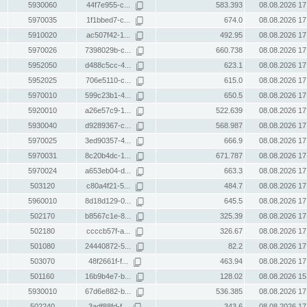
5930060
44f7e955-c...
583.393
08.08.2026 17
5970035
1f1bbed7-c...
674.0
08.08.2026 17
5910020
ac507f42-1...
492.95
08.08.2026 17
5970026
7398029b-c...
660.738
08.08.2026 17
5952050
d488c5cc-4...
623.1
08.08.2026 17
5952025
706e5110-c...
615.0
08.08.2026 17
5970010
599c23b1-4...
650.5
08.08.2026 17
5920010
a26e57c9-1...
522.639
08.08.2026 17
5930040
d9289367-c...
568.987
08.08.2026 17
5970025
3ed90357-4...
666.9
08.08.2026 17
5970031
8c20b4dc-1...
671.787
08.08.2026 17
5970024
a653eb04-d...
663.3
08.08.2026 17
503120
c80a4f21-5...
484.7
08.08.2026 17
5960010
8d18d129-0...
645.5
08.08.2026 17
502170
b8567c1e-8...
325.39
08.08.2026 17
502180
ccccb57f-a...
326.67
08.08.2026 17
501080
24440872-5...
82.2
08.08.2026 17
503070
48f2661f-f...
463.94
08.08.2026 17
501160
16b9b4e7-b...
128.02
08.08.2026 15
5930010
67d6e882-b...
536.385
08.08.2026 17
502240
3adf88fd-f...
343.6
08.08.2026 17