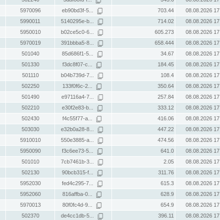
5970096
eb90bd3f-5...
703.44
08.08.2026 17
5990011
5140295e-b...
714.02
08.08.2026 17
5950010
b02ce5c0-6...
605.273
08.08.2026 17
5970019
391bbba5-8...
658.444
08.08.2026 17
501040
85d686f1-5...
34.67
08.08.2026 17
501330
f3dc8f07-c...
184.45
08.08.2026 17
501110
b04b739d-7...
108.4
08.08.2026 17
502250
133f0f6c-2...
350.64
08.08.2026 17
501490
e97116a4-7...
257.84
08.08.2026 17
502210
e30f2e83-b...
333.12
08.08.2026 17
502430
f4c55f77-a...
416.06
08.08.2026 17
503030
e32b0a28-8...
447.22
08.08.2026 17
5910010
550e3885-a...
474.56
08.08.2026 17
5950090
f3c6ee73-5...
641.0
08.08.2026 17
501010
7cb7461b-3...
2.05
08.08.2026 17
502130
90bcb315-f...
311.76
08.08.2026 17
5952030
fed4c295-7...
615.3
08.08.2026 17
5952060
816affba-0...
628.9
08.08.2026 17
5970013
80f0fc4d-9...
654.9
08.08.2026 17
502370
de4cc1db-5...
396.11
08.08.2026 17