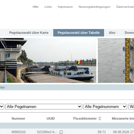
Hilfe
Links
Impressum
Nutzungsbedingungen
Datenschutz
Pegelauswahl über Karte
Pegelauswahl über Tabelle
Abo
Down
tter
Nummer
UUID
Flusskilometer
Messwerte bi
48900102
522286e2-b...
58.71
08.08.2026 17