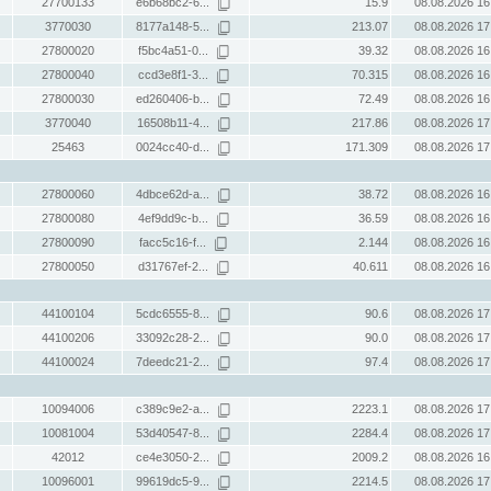
27700133
e6b68bc2-6...
15.9
08.08.2026 16
3770030
8177a148-5...
213.07
08.08.2026 17
27800020
f5bc4a51-0...
39.32
08.08.2026 16
27800040
ccd3e8f1-3...
70.315
08.08.2026 16
27800030
ed260406-b...
72.49
08.08.2026 16
3770040
16508b11-4...
217.86
08.08.2026 17
25463
0024cc40-d...
171.309
08.08.2026 17
27800060
4dbce62d-a...
38.72
08.08.2026 16
27800080
4ef9dd9c-b...
36.59
08.08.2026 16
27800090
facc5c16-f...
2.144
08.08.2026 16
27800050
d31767ef-2...
40.611
08.08.2026 16
44100104
5cdc6555-8...
90.6
08.08.2026 17
44100206
33092c28-2...
90.0
08.08.2026 17
44100024
7deedc21-2...
97.4
08.08.2026 17
10094006
c389c9e2-a...
2223.1
08.08.2026 17
10081004
53d40547-8...
2284.4
08.08.2026 17
42012
ce4e3050-2...
2009.2
08.08.2026 16
10096001
99619dc5-9...
2214.5
08.08.2026 17