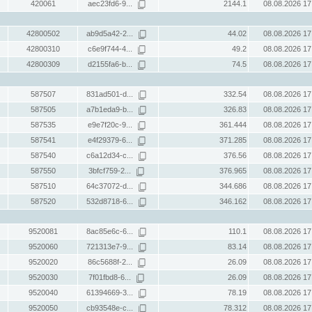
420061
aec23fd6-9...
2144.1
08.08.2026 17
42800502
ab9d5a42-2...
44.02
08.08.2026 17
42800310
c6e9f744-4...
49.2
08.08.2026 17
42800309
d2155fa6-b...
74.5
08.08.2026 17
587507
831ad501-d...
332.54
08.08.2026 17
587505
a7b1eda9-b...
326.83
08.08.2026 17
587535
e9e7f20c-9...
361.444
08.08.2026 17
587541
e4f29379-6...
371.285
08.08.2026 17
587540
c6a12d34-c...
376.56
08.08.2026 17
587550
3bfcf759-2...
376.965
08.08.2026 17
587510
64c37072-d...
344.686
08.08.2026 17
587520
532d8718-6...
346.162
08.08.2026 17
9520081
8ac85e6c-6...
110.1
08.08.2026 17
9520060
721313e7-9...
83.14
08.08.2026 17
9520020
86c5688f-2...
26.09
08.08.2026 17
9520030
7f01fbd8-6...
26.09
08.08.2026 17
9520040
61394669-3...
78.19
08.08.2026 17
9520050
cb93548e-c...
78.312
08.08.2026 17