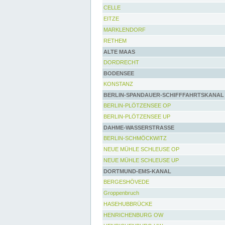
CELLE
EITZE
MARKLENDORF
RETHEM
ALTE MAAS
DORDRECHT
BODENSEE
KONSTANZ
BERLIN-SPANDAUER-SCHIFFFAHRTSKANAL
BERLIN-PLÖTZENSEE OP
BERLIN-PLÖTZENSEE UP
DAHME-WASSERSTRASSE
BERLIN-SCHMÖCKWITZ
NEUE MÜHLE SCHLEUSE OP
NEUE MÜHLE SCHLEUSE UP
DORTMUND-EMS-KANAL
BERGESHÖVEDE
Groppenbruch
HASEHUBBRÜCKE
HENRICHENBURG OW