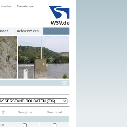
hinweise
Einstellungen
loads
Webservices
s
Ganglinie
Download
:00