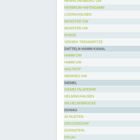
HENRICHENBURG UW
HERBRUM HAFENDAMM
LÜDINGHAUSEN
MÜNSTER OW
MÜNSTER UW
RHEDE
VERSEN TRENNSPITZE
DATTELN-HAMM-KANAL
HAMM OW
HAMM UW
WALTROP
WERRIES OW
DIEMEL
DIEMELTALSPERRE
HELMINGHAUSEN
WILHELMSBRÜCKE
DONAU
ACHLEITEN
DEGGENDORF
DÜRNSTEIN
ERLAU