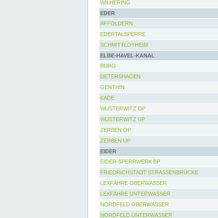
WILHERING
EDER
AFFOLDERN
EDERTALSPERRE
SCHMITTLOTHEIM
ELBE-HAVEL-KANAL
BURG
DETERSHAGEN
GENTHIN
KADE
WUSTERWITZ OP
WUSTERWITZ UP
ZERBEN OP
ZERBEN UP
EIDER
EIDER-SPERRWERK BP
FRIEDRICHSTADT STRASSENBRÜCKE
LEXFÄHRE OBERWASSER
LEXFÄHRE UNTERWASSER
NORDFELD OBERWASSER
NORDFELD UNTERWASSER