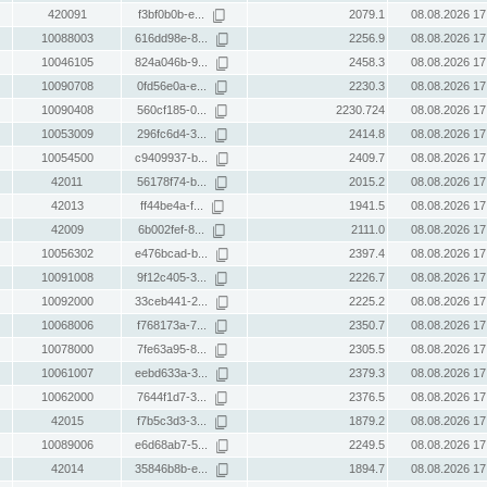
420091
f3bf0b0b-e...
2079.1
08.08.2026 17
10088003
616dd98e-8...
2256.9
08.08.2026 17
10046105
824a046b-9...
2458.3
08.08.2026 17
10090708
0fd56e0a-e...
2230.3
08.08.2026 17
10090408
560cf185-0...
2230.724
08.08.2026 17
10053009
296fc6d4-3...
2414.8
08.08.2026 17
10054500
c9409937-b...
2409.7
08.08.2026 17
42011
56178f74-b...
2015.2
08.08.2026 17
42013
ff44be4a-f...
1941.5
08.08.2026 17
42009
6b002fef-8...
2111.0
08.08.2026 17
10056302
e476bcad-b...
2397.4
08.08.2026 17
10091008
9f12c405-3...
2226.7
08.08.2026 17
10092000
33ceb441-2...
2225.2
08.08.2026 17
10068006
f768173a-7...
2350.7
08.08.2026 17
10078000
7fe63a95-8...
2305.5
08.08.2026 17
10061007
eebd633a-3...
2379.3
08.08.2026 17
10062000
7644f1d7-3...
2376.5
08.08.2026 17
42015
f7b5c3d3-3...
1879.2
08.08.2026 17
10089006
e6d68ab7-5...
2249.5
08.08.2026 17
42014
35846b8b-e...
1894.7
08.08.2026 17