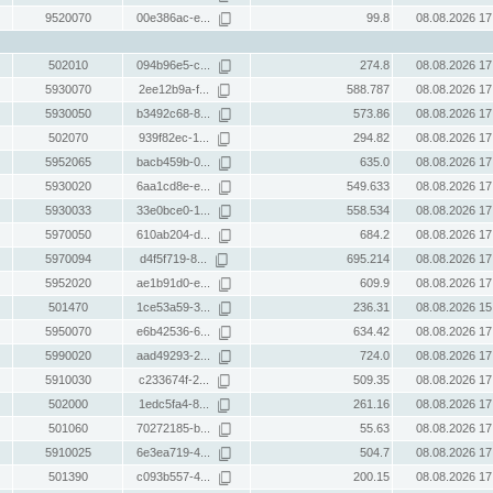
9520070
00e386ac-e...
99.8
08.08.2026 17
502010
094b96e5-c...
274.8
08.08.2026 17
5930070
2ee12b9a-f...
588.787
08.08.2026 17
5930050
b3492c68-8...
573.86
08.08.2026 17
502070
939f82ec-1...
294.82
08.08.2026 17
5952065
bacb459b-0...
635.0
08.08.2026 17
5930020
6aa1cd8e-e...
549.633
08.08.2026 17
5930033
33e0bce0-1...
558.534
08.08.2026 17
5970050
610ab204-d...
684.2
08.08.2026 17
5970094
d4f5f719-8...
695.214
08.08.2026 17
5952020
ae1b91d0-e...
609.9
08.08.2026 17
501470
1ce53a59-3...
236.31
08.08.2026 15
5950070
e6b42536-6...
634.42
08.08.2026 17
5990020
aad49293-2...
724.0
08.08.2026 17
5910030
c233674f-2...
509.35
08.08.2026 17
502000
1edc5fa4-8...
261.16
08.08.2026 17
501060
70272185-b...
55.63
08.08.2026 17
5910025
6e3ea719-4...
504.7
08.08.2026 17
501390
c093b557-4...
200.15
08.08.2026 17