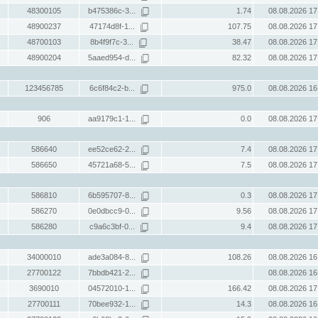
48300105
b475386c-3...
1.74
08.08.2026 17
48900237
47174d8f-1...
107.75
08.08.2026 17
48700103
8b4f9f7c-3...
38.47
08.08.2026 17
48900204
5aaed954-d...
82.32
08.08.2026 17
123456785
6c6f84c2-b...
975.0
08.08.2026 16
906
aa9179c1-1...
0.0
08.08.2026 17
586640
ee52ce62-2...
7.4
08.08.2026 17
586650
45721a68-5...
7.5
08.08.2026 17
586810
6b595707-8...
0.3
08.08.2026 17
586270
0e0dbcc9-0...
9.56
08.08.2026 17
586280
c9a6c3bf-0...
9.4
08.08.2026 17
34000010
ade3a084-8...
108.26
08.08.2026 16
27700122
7bbdb421-2...
08.08.2026 16
3690010
04572010-1...
166.42
08.08.2026 17
27700111
70bee932-1...
14.3
08.08.2026 16