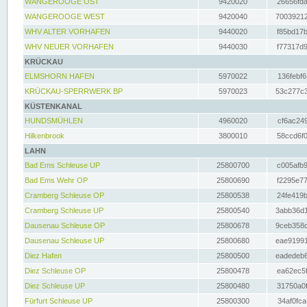
WANGEROOGE OST
9420020
26656fda
WANGEROOGE WEST
9420040
70039212
WHV ALTER VORHAFEN
9440020
f85bd17b
WHV NEUER VORHAFEN
9440030
f77317d9
KRÜCKAU
ELMSHORN HAFEN
5970022
136febf6
KRÜCKAU-SPERRWERK BP
5970023
53c277c3
KÜSTENKANAL
HUNDSMÜHLEN
4960020
cf6ac249
Hilkenbrook
3800010
58ccd6f0
LAHN
Bad Ems Schleuse UP
25800700
c005afb9
Bad Ems Wehr OP
25800690
f2295e77
Cramberg Schleuse OP
25800538
24fe419b
Cramberg Schleuse UP
25800540
3abb36d1
Dausenau Schleuse OP
25800678
9ceb358c
Dausenau Schleuse UP
25800680
eae91991
Diez Hafen
25800500
eadedeb6
Diez Schleuse OP
25800478
ea62ec5f
Diez Schleuse UP
25800480
31750a0f
Fürfurt Schleuse UP
25800300
34af0fca