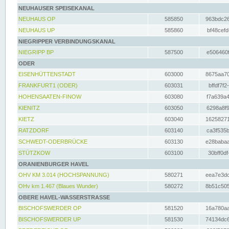
NEUHAUSER SPEISEKANAL
NEUHAUS OP
585850
963bdc26
NEUHAUS UP
585860
bf48cefd
NIEGRIPPER VERBINDUNGSKANAL
NIEGRIPP BP
587500
e506460f
ODER
EISENHÜTTENSTADT
603000
8675aa70
FRANKFURT1 (ODER)
603031
bffdf7f2
HOHENSAATEN-FINOW
603080
f7a639a4
KIENITZ
603050
6298a8f9
KIETZ
603040
16258271
RATZDORF
603140
ca3f535b
SCHWEDT-ODERBRÜCKE
603130
e28babaa
STÜTZKOW
603100
30bff0df
ORANIENBURGER HAVEL
OHV KM 3.014 (HOCHSPANNUNG)
580271
eea7e3dc
OHv km 1.467 (Blaues Wunder)
580272
8b51c505
OBERE HAVEL-WASSERSTRASSE
BISCHOFSWERDER OP
581520
16a780aa
BISCHOFSWERDER UP
581530
74134dc6