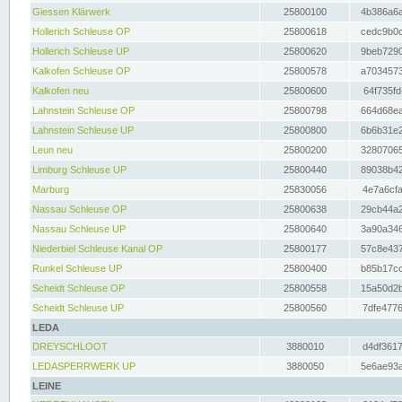
Giessen Klärwerk
25800100
4b386a6a
Hollerich Schleuse OP
25800618
cedc9b0c
Hollerich Schleuse UP
25800620
9beb7290
Kalkofen Schleuse OP
25800578
a7034573
Kalkofen neu
25800600
64f735fd
Lahnstein Schleuse OP
25800798
664d68ea
Lahnstein Schleuse UP
25800800
6b6b31e2
Leun neu
25800200
32807065
Limburg Schleuse UP
25800440
89038b42
Marburg
25830056
4e7a6cfa
Nassau Schleuse OP
25800638
29cb44a2
Nassau Schleuse UP
25800640
3a90a346
Niederbiel Schleuse Kanal OP
25800177
57c8e437
Runkel Schleuse UP
25800400
b85b17cc
Scheidt Schleuse OP
25800558
15a50d2b
Scheidt Schleuse UP
25800560
7dfe4776
LEDA
DREYSCHLOOT
3880010
d4df3617
LEDASPERRWERK UP
3880050
5e6ae93a
LEINE