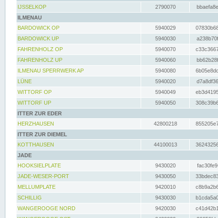
IJSSELKOP
2790070
bbaefa8e
ILMENAU
BARDOWICK OP
5940029
07830b68
BARDOWICK UP
5940030
a238b70f
FAHRENHOLZ OP
5940070
c33c3667
FAHRENHOLZ UP
5940060
bb62b28f
ILMENAU SPERRWERK AP
5940080
6b05e8dc
LÜNE
5940020
d7a8df36
WITTORF OP
5940049
eb3d4195
WITTORF UP
5940050
308c39b6
ITTER ZUR EDER
HERZHAUSEN
42800218
855205e7
ITTER ZUR DIEMEL
KOTTHAUSEN
44100013
36243256
JADE
HOOKSIELPLATE
9430020
fac30fe9
JADE-WESER-PORT
9430050
33bdec83
MELLUMPLATE
9420010
c8b9a2b6
SCHILLIG
9430030
b1cda5a0
WANGEROOGE NORD
9420030
c41d42b1