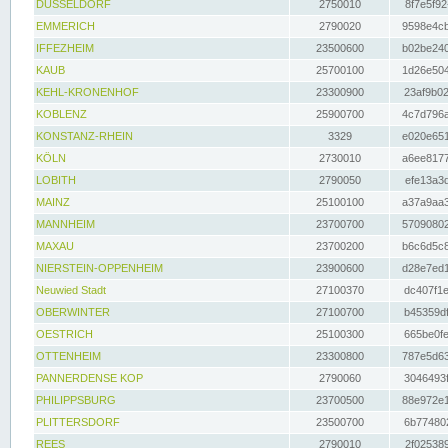
DÜSSELDORF
2750010
8f7e5f92
EMMERICH
2790020
9598e4cb
IFFEZHEIM
23500600
b02be240
KAUB
25700100
1d26e504
KEHL-KRONENHOF
23300900
23af9b02
KOBLENZ
25900700
4c7d796a
KONSTANZ-RHEIN
3329
e020e651
KÖLN
2730010
a6ee8177
LOBITH
2790050
efe13a3d
MAINZ
25100100
a37a9aa3
MANNHEIM
23700700
57090802
MAXAU
23700200
b6c6d5c8
NIERSTEIN-OPPENHEIM
23900600
d28e7ed1
Neuwied Stadt
27100370
dc407f1e
OBERWINTER
27100700
b45359df
OESTRICH
25100300
665be0fe
OTTENHEIM
23300800
787e5d63
PANNERDENSE KOP
2790060
3046493f
PHILIPPSBURG
23700500
88e972e1
PLITTERSDORF
23500700
6b774802
REES
2790010
2f025389