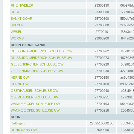
RHEINWEILER
23300130
06b978dd
RUST
23300580
5389b878
SANKT GOAR
25700300
550eb7e9
SPEYER
23700600
2cb8ae5b
WESEL
2770040
f33c3cc9
WORMS
23900200
844a620f
RHEIN-HERNE-KANAL
DUISBURG-MEIDERICH SCHLEUSE OW
27700262
f18e81da
DUISBURG-MEIDERICH SCHLEUSE UW
27700273
48780245
GELSENKIRCHEN SCHLEUSE OW
27700229
5b9f8134
GELSENKIRCHEN SCHLEUSE UW
27700230
427318d0
HERNE OW
27700150
ac6c4362
HERNE UW
27700160
b9975ea1
OBERHAUSEN SCHLEUSE OW
27700240
e251f943
OBERHAUSEN SCHLEUSE UW
27700251
12f63015
WANNE EICKEL SCHLEUSE OW
27700193
05ca0e33
WANNE EICKEL SCHLEUSE UW
27700218
23045f8b
RUHR
Hattingen
2769510000100
c0594fb5
RUHRWEHR OW
27600090
12a3037f