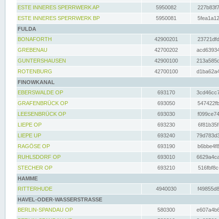
ESTE INNERES SPERRWERK AP
5950082
227b83f7
ESTE INNERES SPERRWERK BP
5950081
5fea1a12
FULDA
BONAFORTH
42900201
23721dfd
GREBENAU
42700202
acd63934
GUNTERSHAUSEN
42900100
213a585d
ROTENBURG
42700100
d1ba62a4
FINOWKANAL
EBERSWALDE OP
693170
3cd46cc7
GRAFENBRÜCK OP
693050
547422fb
LEESENBRÜCK OP
693030
f099ce74
LIEPE OP
693230
6f81b35f
LIEPE UP
693240
79d783d3
RAGÖSE OP
693190
b6bbe4f8
RUHLSDORF OP
693010
6629a4ca
STECHER OP
693210
516fbf8c
HAMME
RITTERHUDE
4940030
f49855d8
HAVEL-ODER-WASSERSTRASSE
BERLIN-SPANDAU OP
580300
e607a4b6