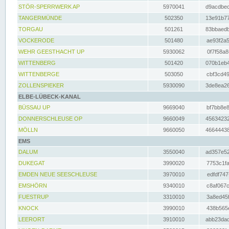
STÖR-SPERRWERK AP
5970041
d9acdbec
TANGERMÜNDE
502350
13e91b77
TORGAU
501261
83bbaedb
VOCKERODE
501480
ae93f2a5
WEHR GEESTHACHT UP
5930062
0f7f58a8
WITTENBERG
501420
070b1eb4
WITTENBERGE
503050
cbf3cd49
ZOLLENSPIEKER
5930090
3de8ea26
ELBE-LÜBECK-KANAL
BÜSSAU UP
9669040
bf7bb8e8
DONNERSCHLEUSE OP
9660049
45634232
MÖLLN
9660050
46644438
EMS
DALUM
3550040
ad357e52
DUKEGAT
3990020
7753c1fa
EMDEN NEUE SEESCHLEUSE
3970010
edfdf747
EMSHÖRN
9340010
c8af067c
FUESTRUP
3310010
3a8ed45f
KNOCK
3990010
438b565e
LEERORT
3910010
abb23dad