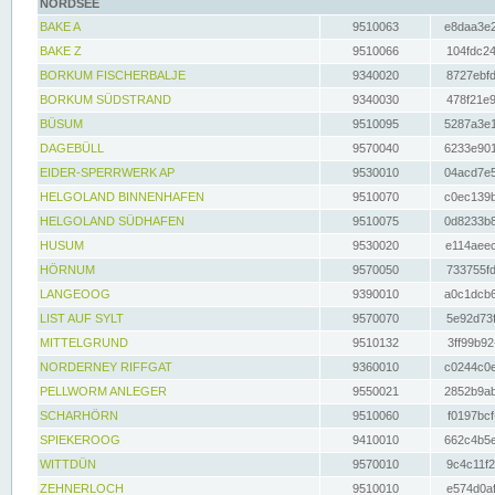
NORDSEE
BAKE A
9510063
e8daa3e2
BAKE Z
9510066
104fdc24
BORKUM FISCHERBALJE
9340020
8727ebfd
BORKUM SÜDSTRAND
9340030
478f21e9
BÜSUM
9510095
5287a3e1
DAGEBÜLL
9570040
6233e901
EIDER-SPERRWERK AP
9530010
04acd7e5
HELGOLAND BINNENHAFEN
9510070
c0ec139b
HELGOLAND SÜDHAFEN
9510075
0d8233b8
HUSUM
9530020
e114aeec
HÖRNUM
9570050
733755fd
LANGEOOG
9390010
a0c1dcb6
LIST AUF SYLT
9570070
5e92d73f
MITTELGRUND
9510132
3ff99b92
NORDERNEY RIFFGAT
9360010
c0244c0e
PELLWORM ANLEGER
9550021
2852b9ab
SCHARHÖRN
9510060
f0197bcf
SPIEKEROOG
9410010
662c4b5e
WITTDÜN
9570010
9c4c11f2
ZEHNERLOCH
9510010
e574d0af