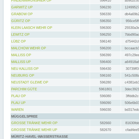
FINDENWIRUNSHIER OP
596410
a5902c55
GARWITZ UP
596230
12499527
GRABOW OP
596330
db4a69b2
GÜRITZ OP
596350
956ce5ff
KLEIN LAASCH WEHR OP
596300
25530a3e
LEWITZ OP
596250
7bbd90ad
LÜBZ OP
596140
d75442cf
MALCHOW WEHR OP
596200
bccaacb3
MALLISS OP
596390
497c29ee
MALLISS UP
596400
a64918a6
NEU KALLISS OP
596430
30739ff3
NEUBURG OP
596160
541c508a
NEUSTADT GLEWE OP
596280
c4381eb3
PARCHIM GÜTE
5961801
3dec3921
PLAU OP
596080
3ffddb2c
PLAU UP
596090
506e6b03
WAREN
596030
bd317edd
MÜGGELSPREE
GROSSE TRÄNKE WEHR OP
582660
81630fdd
GROSSE TRÄNKE WEHR UP
582670
cfad4ee5
MÜRITZ-HAVEL-WASSERSTRASSE