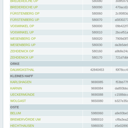
BREDEREICHE OP
580080
308f5979
BREDEREICHE UP
580090
470acd2a
FÜRSTENBERG OP
580060
2c95f83d
FÜRSTENBERG UP
580070
a5830277
VOßWINKEL OP
580000
09b422f7
VOßWINKEL UP
580010
2bcef51a
WESENBERG OP
580020
7909d3f7
WESENBERG UP
580030
da3b5de9
ZEHDENICK OP
580160
a9b8e24c
ZEHDENICK UP
580170
721d7dbf
ORKE
DALWIGKSTHAL
42840453
f0f78cc4
KLEINES HAFF
KARLSHAGEN
9690085
f53bb77f
KARNIN
9690084
da893bbd
UECKERMÜNDE
9690088
c1588dcc
WOLGAST
9650080
b327e35c
OSTE
BELUM
5980060
a9e93be0
BREMERVÖRDE UW
5980010
cf8a3ea2
HECHTHAUSEN
5980030
e5e02890