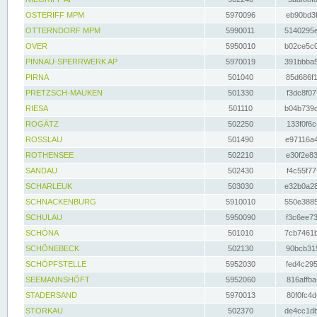
OSTERIFF MPM
5970096
eb90bd3f
OTTERNDORF MPM
5990011
5140295e
OVER
5950010
b02ce5c0
PINNAU-SPERRWERK AP
5970019
391bbba5
PIRNA
501040
85d686f1
PRETZSCH-MAUKEN
501330
f3dc8f07
RIESA
501110
b04b739d
ROGÄTZ
502250
133f0f6c
ROSSLAU
501490
e97116a4
ROTHENSEE
502210
e30f2e83
SANDAU
502430
f4c55f77
SCHARLEUK
503030
e32b0a28
SCHNACKENBURG
5910010
550e3885
SCHULAU
5950090
f3c6ee73
SCHÖNA
501010
7cb7461b
SCHÖNEBECK
502130
90bcb315
SCHÖPFSTELLE
5952030
fed4c295
SEEMANNSHÖFT
5952060
816affba
STADERSAND
5970013
80f0fc4d
STORKAU
502370
de4cc1db