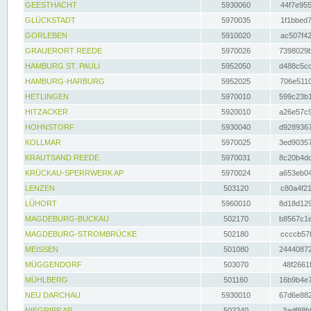
GEESTHACHT
5930060
44f7e955
GLÜCKSTADT
5970035
1f1bbed7
GORLEBEN
5910020
ac507f42
GRAUERORT REEDE
5970026
7398029b
HAMBURG ST. PAULI
5952050
d488c5cc
HAMBURG-HARBURG
5952025
706e5110
HETLINGEN
5970010
599c23b1
HITZACKER
5920010
a26e57c9
HOHNSTORF
5930040
d9289367
KOLLMAR
5970025
3ed90357
KRAUTSAND REEDE
5970031
8c20b4dc
KRÜCKAU-SPERRWERK AP
5970024
a653eb04
LENZEN
503120
c80a4f21
LÜHORT
5960010
8d18d129
MAGDEBURG-BUCKAU
502170
b8567c1e
MAGDEBURG-STROMBRÜCKE
502180
ccccb57f
MEISSEN
501080
24440872
MÜGGENDORF
503070
48f2661f
MÜHLBERG
501160
16b9b4e7
NEU DARCHAU
5930010
67d6e882
NIEGRIPP AP
502240
3adf88fd