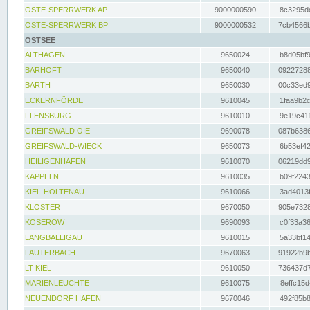
OSTE-SPERRWERK AP
9000000590
8c3295dc
OSTE-SPERRWERK BP
9000000532
7cb4566b
OSTSEE
ALTHAGEN
9650024
b8d05bf9
BARHÖFT
9650040
09227288
BARTH
9650030
00c33ed9
ECKERNFÖRDE
9610045
1faa9b2c
FLENSBURG
9610010
9e19c411
GREIFSWALD OIE
9690078
087b6386
GREIFSWALD-WIECK
9650073
6b53ef42
HEILIGENHAFEN
9610070
06219dd9
KAPPELN
9610035
b09f2243
KIEL-HOLTENAU
9610066
3ad4013f
KLOSTER
9670050
905e7328
KOSEROW
9690093
c0f33a36
LANGBALLIGAU
9610015
5a33bf14
LAUTERBACH
9670063
91922b9b
LT KIEL
9610050
736437d7
MARIENLEUCHTE
9610075
8effc15d
NEUENDORF HAFEN
9670046
492f85b8