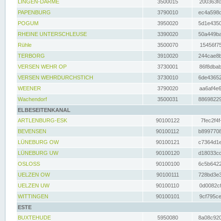
LINGEN-DARME
3500015
200363fc
PAPENBURG
3790010
ec4a598d
POGUM
3950020
5d1e4350
RHEINE UNTERSCHLEUSE
3390020
50a449ba
Rühle
3500070
15456f75
TERBORG
3910020
244cae8b
VERSEN WEHR OP
3730001
86f8dbab
VERSEN WEHRDURCHSTICH
3730010
6de43652
WEENER
3790020
aa6af4e6
Wachendorf
3500031
88698229
ELBESEITENKANAL
ARTLENBURG-ESK
90100122
7fec2f4f
BEVENSEN
90100112
b8997708
LÜNEBURG OW
90100121
c7364d1e
LÜNEBURG UW
90100120
d18033cd
OSLOSS
90100100
6c5b6422
UELZEN OW
90100111
728bd3e3
UELZEN UW
90100110
0d0082cf
WITTINGEN
90100101
9cf795ce
ESTE
BUXTEHUDE
5950080
8a08c920