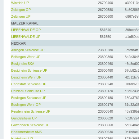
Wintrich UP
26700400
a392113c
Zeltingen OP
26700580
8b802863
Zeltingen UP
26700600
d867e7e9
MALZER KANAL
LIEBENWALDE OP
581540
3f8ceb6d
LIEBENWALDE UP
581550
a1cf60be
NECKAR
Aldingen Schleuse UP
23800280
dfdfb4ff
Beihingen Wehr UP
23800360
8a2e3048
Besigheim SKA
23800460
46d8ed02
Besigheim Schleuse UP
23800480
57db82c7
Besigheim Wehr UP
23800440
42c11b7a
Cannstatt Schleuse UP
23800240
7068d262
Deizisau Schleuse UP
23800120
c5b6243d
Esslingen Schleuse UP
23800180
130a3761
Esslingen Wehr OP
23800176
31c32a38
Feudenheim Schleuse UP
23800840
48a939b9
Gundelsheim UP
23800620
fc1072e4
Guttenbach Schleuse UP
23800660
bd36404b
Hassmersheim AMS
23800630
0e1b8ae0
Heidelberg UP
23800760
827b2685