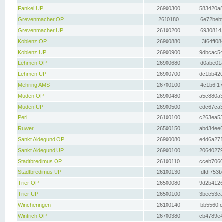
Fankel UP
26900300
583420a8
Grevenmacher OP
2610180
6e72bebf
Grevenmacher UP
26100200
69308142
Koblenz OP
26900880
3f64ff08
Koblenz UP
26900900
9dbcac54
Lehmen OP
26900680
d0abe01a
Lehmen UP
26900700
dc1bb420
Mehring AMS
26700100
4c1b6f17
Müden OP
26900480
a5c880a3
Müden UP
26900500
edc67ca3
Perl
26100100
c263ea53
Ruwer
26500150
abd34ee6
Sankt Aldegund OP
26900080
e4d6a271
Sankt Aldegund UP
26900100
20640279
Stadtbredimus OP
26100110
cceb7060
Stadtbredimus UP
26100130
dfdf753b
Trier OP
26500080
9d2b4126
Trier UP
26500100
3bec53ca
Wincheringen
26100140
bb5560fc
Wintrich OP
26700380
cb4789e4