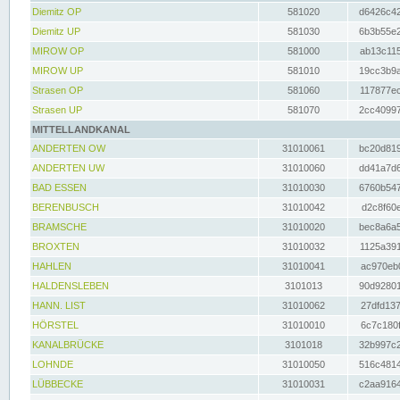
Diemitz OP
581020
d6426c42
Diemitz UP
581030
6b3b55e2
MIROW OP
581000
ab13c115
MIROW UP
581010
19cc3b9a
Strasen OP
581060
117877ec
Strasen UP
581070
2cc40997
MITTELLANDKANAL
ANDERTEN OW
31010061
bc20d819
ANDERTEN UW
31010060
dd41a7d6
BAD ESSEN
31010030
6760b547
BERENBUSCH
31010042
d2c8f60e
BRAMSCHE
31010020
bec8a6a5
BROXTEN
31010032
1125a391
HAHLEN
31010041
ac970eb0
HALDENSLEBEN
3101013
90d92801
HANN. LIST
31010062
27dfd137
HÖRSTEL
31010010
6c7c180f
KANALBRÜCKE
3101018
32b997c2
LOHNDE
31010050
516c4814
LÜBBECKE
31010031
c2aa9164