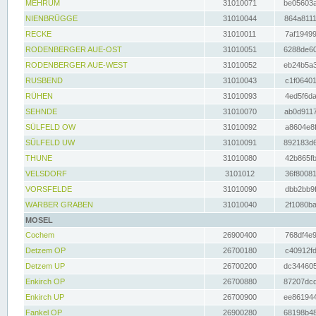
MEHRUM
31010071
be05603a
NIENBRÜGGE
31010044
864a8111
RECKE
31010011
7af19499
RODENBERGER AUE-OST
31010051
6288de60
RODENBERGER AUE-WEST
31010052
eb24b5a3
RUSBEND
31010043
c1f06401
RÜHEN
31010093
4ed5f6da
SEHNDE
31010070
ab0d9117
SÜLFELD OW
31010092
a8604e8f
SÜLFELD UW
31010091
892183d6
THUNE
31010080
42b865fb
VELSDORF
3101012
36f80081
VORSFELDE
31010090
dbb2bb9f
WARBER GRABEN
31010040
2f1080ba
MOSEL
Cochem
26900400
768df4e9
Detzem OP
26700180
c40912fd
Detzem UP
26700200
dc344605
Enkirch OP
26700880
87207dcd
Enkirch UP
26700900
ee861944
Fankel OP
26900280
68198b48