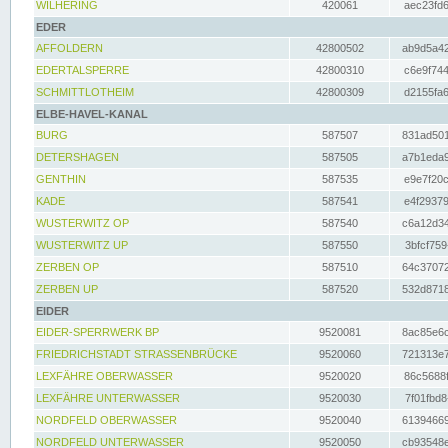
WILHERING
420061
aec23fd6
EDER
AFFOLDERN
42800502
ab9d5a42
EDERTALSPERRE
42800310
c6e9f744
SCHMITTLOTHEIM
42800309
d2155fa6
ELBE-HAVEL-KANAL
BURG
587507
831ad501
DETERSHAGEN
587505
a7b1eda9
GENTHIN
587535
e9e7f20c
KADE
587541
e4f29379
WUSTERWITZ OP
587540
c6a12d34
WUSTERWITZ UP
587550
3bfcf759
ZERBEN OP
587510
64c37072
ZERBEN UP
587520
532d8718
EIDER
EIDER-SPERRWERK BP
9520081
8ac85e6c
FRIEDRICHSTADT STRASSENBRÜCKE
9520060
721313e7
LEXFÄHRE OBERWASSER
9520020
86c5688f
LEXFÄHRE UNTERWASSER
9520030
7f01fbd8
NORDFELD OBERWASSER
9520040
61394669
NORDFELD UNTERWASSER
9520050
cb93548e