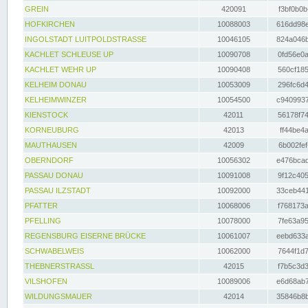
GREIN
420091
f3bf0b0b
HOFKIRCHEN
10088003
616dd98e
INGOLSTADT LUITPOLDSTRASSE
10046105
824a046b
KACHLET SCHLEUSE UP
10090708
0fd56e0a
KACHLET WEHR UP
10090408
560cf185
KELHEIM DONAU
10053009
296fc6d4
KELHEIMWINZER
10054500
c9409937
KIENSTOCK
42011
56178f74
KORNEUBURG
42013
ff44be4a
MAUTHAUSEN
42009
6b002fef
OBERNDORF
10056302
e476bcad
PASSAU DONAU
10091008
9f12c405
PASSAU ILZSTADT
10092000
33ceb441
PFATTER
10068006
f768173a
PFELLING
10078000
7fe63a95
REGENSBURG EISERNE BRÜCKE
10061007
eebd633a
SCHWABELWEIS
10062000
7644f1d7
THEBNERSTRASSL
42015
f7b5c3d3
VILSHOFEN
10089006
e6d68ab7
WILDUNGSMAUER
42014
35846b8b