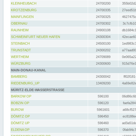
KLEINHEUBACH
24700200
355b02d2
KROTZENBURG
24700335
27eed51b
MAINFLINGEN
24700325
4627475d
OBERNAU
24700302
3c7cfb10
RAUNHEIM
24900108
db1684c1
SCHWEINFURT NEUER HAFEN
24300304
42ecae60
STEINBACH
24500100
1ed983c3
TRUNSTADT
24300202
a77aad00
WERTHEIM
24709089
0e065a22
WÜRZBURG
24300600
915d76e1
MAIN-DONAU-KANAL
BAMBERG
24300042
ff02f181
RIEDENBURG_UP
13409200
4a69e82e
MÜRITZ-ELDE-WASSERSTRASSE
BARKOW OP
596100
06d86c6b
BOBZIN OP
596120
faefa284
BUROW
5961601
a68cf527
DÖMITZ OP
596450
ec8188ee
DÖMITZ UP
596460
ad3a51da
ELDENA OP
596370
0fab94c7