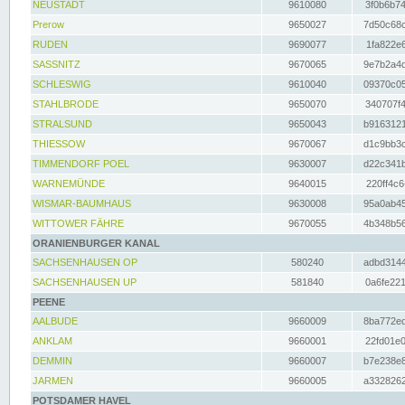
NEUSTADT
9610080
3f0b6b74
Prerow
9650027
7d50c68c
RUDEN
9690077
1fa822e6
SASSNITZ
9670065
9e7b2a4d
SCHLESWIG
9610040
09370c05
STAHLBRODE
9650070
340707f4
STRALSUND
9650043
b9163121
THIESSOW
9670067
d1c9bb3c
TIMMENDORF POEL
9630007
d22c341b
WARNEMÜNDE
9640015
220ff4c6
WISMAR-BAUMHAUS
9630008
95a0ab45
WITTOWER FÄHRE
9670055
4b348b56
ORANIENBURGER KANAL
SACHSENHAUSEN OP
580240
adbd3144
SACHSENHAUSEN UP
581840
0a6fe221
PEENE
AALBUDE
9660009
8ba772ed
ANKLAM
9660001
22fd01e0
DEMMIN
9660007
b7e238e8
JARMEN
9660005
a3328262
POTSDAMER HAVEL