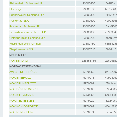
Pleidelsheim Schleuse UP
23800400
6e183f4b
Plochingen
23800100
be7ce40e
Poppenweiler Schleuse UP
23800300
f4854a4c
Rockenau SKA
23800690
4c00a166
Rockenau Schleuse UP
23800680
5ab4f00f
Schwabenheim Schleuse UP
23800800
ec9d3a4d
Untertürkheim Schleuse UP
23800220
a5ca02fb
Wieblingen Wehr UP neu
23800780
66d887a6
Ziegelhausen AMS
23800745
3944c1fd
NEUE MAAS
ROTTERDAM
123456786
a269e3be
NORD-OSTSEE-KANAL
AWK STROHBRÜCK
5970069
0e192297
NOK BREIHOLZ
5970075
4a904d59
NOK BRUNSBÜTTEL
5970091
85fc0dac
NOK DÜKERSWISCH
5970085
3954300d
NOK KIEL AUSSEN
5650068
6dc44585
NOK KIEL BINNEN
5979020
8af24d6a
NOK KÖNIGSFÖRDE
5970067
d0ec2790
NOK RENDSBURG
5970074
8c8afb56