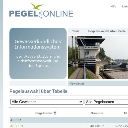
Hilfe
Link
Start
Pegelauswahl über Karte
Newsletter
Pegelauswahl über Tabelle
Pegelname
Nummer
UU
ALLER
AHLDEN
48900102
522286e2