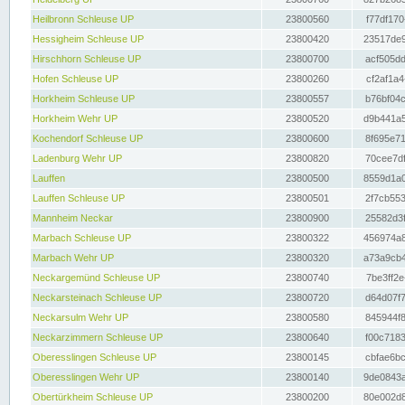
Heilbronn Schleuse UP
23800560
f77df170
Hessigheim Schleuse UP
23800420
23517de9
Hirschhorn Schleuse UP
23800700
acf505dd
Hofen Schleuse UP
23800260
cf2af1a4
Horkheim Schleuse UP
23800557
b76bf04c
Horkheim Wehr UP
23800520
d9b441a5
Kochendorf Schleuse UP
23800600
8f695e71
Ladenburg Wehr UP
23800820
70cee7df
Lauffen
23800500
8559d1a0
Lauffen Schleuse UP
23800501
2f7cb553
Mannheim Neckar
23800900
25582d3f
Marbach Schleuse UP
23800322
456974a8
Marbach Wehr UP
23800320
a73a9cb4
Neckargemünd Schleuse UP
23800740
7be3ff2e
Neckarsteinach Schleuse UP
23800720
d64d07f7
Neckarsulm Wehr UP
23800580
845944f8
Neckarzimmern Schleuse UP
23800640
f00c7183
Oberesslingen Schleuse UP
23800145
cbfae6bc
Oberesslingen Wehr UP
23800140
9de0843a
Obertürkheim Schleuse UP
23800200
80e002d8