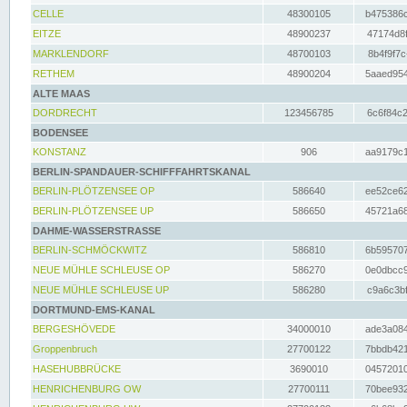
CELLE
48300105
b475386c
EITZE
48900237
47174d8f
MARKLENDORF
48700103
8b4f9f7c
RETHEM
48900204
5aaed954
ALTE MAAS
DORDRECHT
123456785
6c6f84c2
BODENSEE
KONSTANZ
906
aa9179c1
BERLIN-SPANDAUER-SCHIFFFAHRTSKANAL
BERLIN-PLÖTZENSEE OP
586640
ee52ce62
BERLIN-PLÖTZENSEE UP
586650
45721a68
DAHME-WASSERSTRASSE
BERLIN-SCHMÖCKWITZ
586810
6b595707
NEUE MÜHLE SCHLEUSE OP
586270
0e0dbcc9
NEUE MÜHLE SCHLEUSE UP
586280
c9a6c3bf
DORTMUND-EMS-KANAL
BERGESHÖVEDE
34000010
ade3a084
Groppenbruch
27700122
7bbdb421
HASEHUBBRÜCKE
3690010
04572010
HENRICHENBURG OW
27700111
70bee932