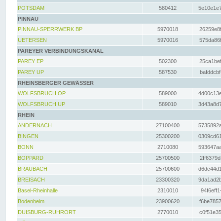
POTSDAM
580412
5e10e1e7
PINNAU
PINNAU-SPERRWERK BP
5970018
26259e8f
UETERSEN
5970016
575da86f
PAREYER VERBINDUNGSKANAL
PAREY EP
502300
25ca1bef
PAREY UP
587530
bafddcbf
RHEINSBERGER GEWÄSSER
WOLFSBRUCH OP
589000
4d00c13e
WOLFSBRUCH UP
589010
3d43a8d7
RHEIN
ANDERNACH
27100400
5735892a
BINGEN
25300200
0309cd61
BONN
2710080
593647aa
BOPPARD
25700500
2ff6379d
BRAUBACH
25700600
d6dc44d1
BREISACH
23300320
9da1ad2b
Basel-Rheinhalle
2310010
94f6eff1
Bodenheim
23900620
f6be7857
DUISBURG-RUHRORT
2770010
c0f51e35