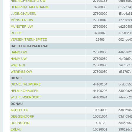
HENRICHENBURG UW
27700133
e6b68bc2
HERBRUM HAFENDAMM
3770030
8177a148
LÜDINGHAUSEN
27800020
f5bc4a51
MÜNSTER OW
27800040
ccd3e8f1
MÜNSTER UW
27800030
ed260406
RHEDE
3770040
16508b11
VERSEN TRENNSPITZE
25463
0024cc40
DATTELN-HAMM-KANAL
HAMM OW
27800060
4dbce62d
HAMM UW
27800080
4ef9dd9c
WALTROP
27800090
facc5c16
WERRIES OW
27800050
d31767ef
DIEMEL
DIEMELTALSPERRE
44100104
5cdc6555
HELMINGHAUSEN
44100206
33092c28
WILHELMSBRÜCKE
44100024
7deedc21
DONAU
ACHLEITEN
10094006
c389c9e2
DEGGENDORF
10081004
53d40547
DÜRNSTEIN
42012
ce4e3050
ERLAU
10096001
99619dc5