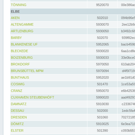
TÖNNING
9520070
00e386ac
ELBE
AKEN
502010
094b96e5
ALTENGAMME
5930070
2ee12b9a
ARTLENBURG
5930050
b3492c68
BARBY
502070
939f82ec
BLANKENESE UF
5952065
bacb459b
BLECKEDE
5930020
6aa1cd8e
BOIZENBURG
5930033
33e0bce0
BROKDORF
5970050
610ab204
BRUNSBÜTTEL MPM
5970094
d4f5f719
BUNTHAUS
5952020
ae1b91d0
COSWIG
501470
1ce53a59
CRANZ
5950070
e6b42536
CUXHAVEN STEUBENHÖFT
5990020
aad49293
DAMNATZ
5910030
c233674f
DESSAU
502000
1edc5fa4
DRESDEN
501060
70272185
DÖMITZ
5910025
6e3ea719
ELSTER
501390
c093b557