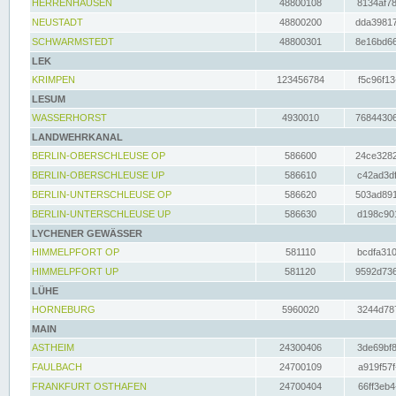
HERRENHAUSEN
48800108
8134af78
NEUSTADT
48800200
dda39817
SCHWARMSTEDT
48800301
8e16bd66
LEK
KRIMPEN
123456784
f5c96f13
LESUM
WASSERHORST
4930010
76844306
LANDWEHRKANAL
BERLIN-OBERSCHLEUSE OP
586600
24ce3282
BERLIN-OBERSCHLEUSE UP
586610
c42ad3df
BERLIN-UNTERSCHLEUSE OP
586620
503ad891
BERLIN-UNTERSCHLEUSE UP
586630
d198c901
LYCHENER GEWÄSSER
HIMMELPFORT OP
581110
bcdfa310
HIMMELPFORT UP
581120
9592d736
LÜHE
HORNEBURG
5960020
3244d787
MAIN
ASTHEIM
24300406
3de69bf8
FAULBACH
24700109
a919f57f
FRANKFURT OSTHAFEN
24700404
66ff3eb4