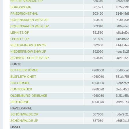
BERLIN-SPANDAU UP
580310
2c68509c
BORGSDORF
581591
1b2e2996
FRIEDRICHSTHAL
603420
314945d6
HOHENSAATEN WEST AP
603400
99309d3e
HOHENSAATEN WEST BP
603310
3404a6e5
LEHNITZ OP
581580
c8a1cf0a
LEHNITZ UP
581590
5bb1f56d
NIEDERFINOW SHW OP
692080
414dd4ee
NIEDERFINOW SHW UP
692090
4eec6b25
SCHWEDT SCHLEUSE BP
603410
4ee515f9
HUNTE
BUTTELERHÖRNE
4960060
b3d88ca6
ELSFLETH OHRT
4960080
531da758
HOLLERSIEL
4960050
2eacef2f
HUNTEBRÜCK
4960070
2e1d458b
OLDENBURG-DRIELAKE
4960030
1b51e55e
REITHÖRNE
4960040
c9df61c4
HAVELKANAL
SCHÖNWALDE OP
587050
d8ef9f21
SCHÖNWALDE UP
587060
b6650b13
IJSSEL