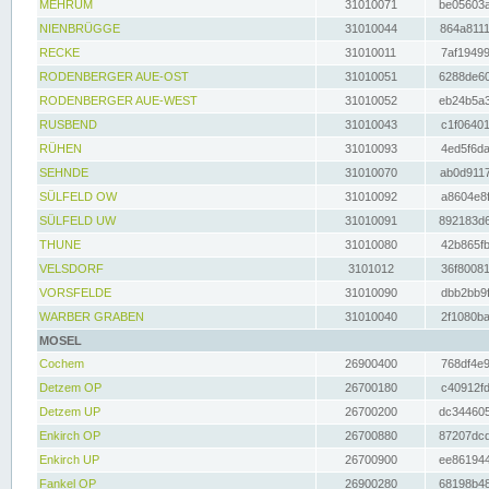
MEHRUM
31010071
be05603a
NIENBRÜGGE
31010044
864a8111
RECKE
31010011
7af19499
RODENBERGER AUE-OST
31010051
6288de60
RODENBERGER AUE-WEST
31010052
eb24b5a3
RUSBEND
31010043
c1f06401
RÜHEN
31010093
4ed5f6da
SEHNDE
31010070
ab0d9117
SÜLFELD OW
31010092
a8604e8f
SÜLFELD UW
31010091
892183d6
THUNE
31010080
42b865fb
VELSDORF
3101012
36f80081
VORSFELDE
31010090
dbb2bb9f
WARBER GRABEN
31010040
2f1080ba
MOSEL
Cochem
26900400
768df4e9
Detzem OP
26700180
c40912fd
Detzem UP
26700200
dc344605
Enkirch OP
26700880
87207dcd
Enkirch UP
26700900
ee861944
Fankel OP
26900280
68198b48