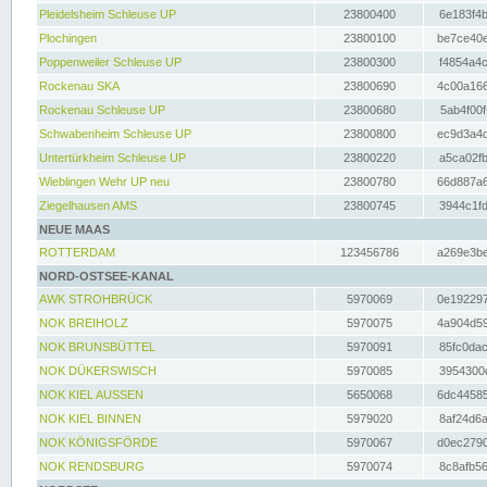
Pleidelsheim Schleuse UP
23800400
6e183f4b
Plochingen
23800100
be7ce40e
Poppenweiler Schleuse UP
23800300
f4854a4c
Rockenau SKA
23800690
4c00a166
Rockenau Schleuse UP
23800680
5ab4f00f
Schwabenheim Schleuse UP
23800800
ec9d3a4d
Untertürkheim Schleuse UP
23800220
a5ca02fb
Wieblingen Wehr UP neu
23800780
66d887a6
Ziegelhausen AMS
23800745
3944c1fd
NEUE MAAS
ROTTERDAM
123456786
a269e3be
NORD-OSTSEE-KANAL
AWK STROHBRÜCK
5970069
0e192297
NOK BREIHOLZ
5970075
4a904d59
NOK BRUNSBÜTTEL
5970091
85fc0dac
NOK DÜKERSWISCH
5970085
3954300d
NOK KIEL AUSSEN
5650068
6dc44585
NOK KIEL BINNEN
5979020
8af24d6a
NOK KÖNIGSFÖRDE
5970067
d0ec2790
NOK RENDSBURG
5970074
8c8afb56