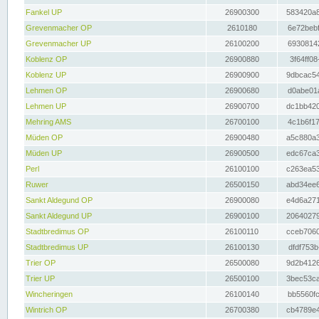
Fankel UP
26900300
583420a8
Grevenmacher OP
2610180
6e72bebf
Grevenmacher UP
26100200
69308142
Koblenz OP
26900880
3f64ff08
Koblenz UP
26900900
9dbcac54
Lehmen OP
26900680
d0abe01a
Lehmen UP
26900700
dc1bb420
Mehring AMS
26700100
4c1b6f17
Müden OP
26900480
a5c880a3
Müden UP
26900500
edc67ca3
Perl
26100100
c263ea53
Ruwer
26500150
abd34ee6
Sankt Aldegund OP
26900080
e4d6a271
Sankt Aldegund UP
26900100
20640279
Stadtbredimus OP
26100110
cceb7060
Stadtbredimus UP
26100130
dfdf753b
Trier OP
26500080
9d2b4126
Trier UP
26500100
3bec53ca
Wincheringen
26100140
bb5560fc
Wintrich OP
26700380
cb4789e4