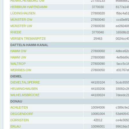
HENRICHENBURG UW
27700133
e6b68bc2
HERBRUM HAFENDAMM
3770030
8177a148
LÜDINGHAUSEN
27800020
f5bc4a51
MÜNSTER OW
27800040
ccd3e8f1
MÜNSTER UW
27800030
ed260406
RHEDE
3770040
16508b11
VERSEN TRENNSPITZE
25463
0024cc40
DATTELN-HAMM-KANAL
HAMM OW
27800060
4dbce62d
HAMM UW
27800080
4ef9dd9c
WALTROP
27800090
facc5c16
WERRIES OW
27800050
d31767ef
DIEMEL
DIEMELTALSPERRE
44100104
5cdc6555
HELMINGHAUSEN
44100206
33092c28
WILHELMSBRÜCKE
44100024
7deedc21
DONAU
ACHLEITEN
10094006
c389c9e2
DEGGENDORF
10081004
53d40547
DÜRNSTEIN
42012
ce4e3050
ERLAU
10096001
99619dc5