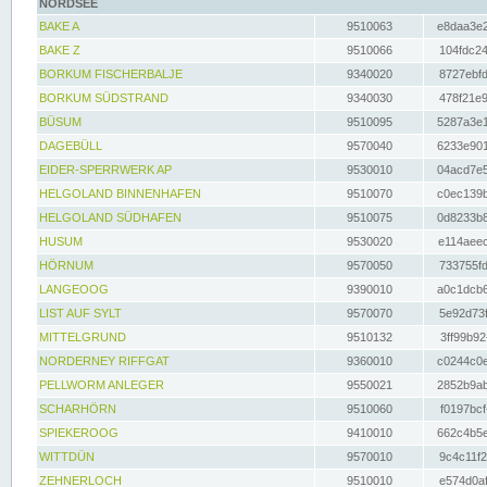
NORDSEE
BAKE A
9510063
e8daa3e2
BAKE Z
9510066
104fdc24
BORKUM FISCHERBALJE
9340020
8727ebfd
BORKUM SÜDSTRAND
9340030
478f21e9
BÜSUM
9510095
5287a3e1
DAGEBÜLL
9570040
6233e901
EIDER-SPERRWERK AP
9530010
04acd7e5
HELGOLAND BINNENHAFEN
9510070
c0ec139b
HELGOLAND SÜDHAFEN
9510075
0d8233b8
HUSUM
9530020
e114aeec
HÖRNUM
9570050
733755fd
LANGEOOG
9390010
a0c1dcb6
LIST AUF SYLT
9570070
5e92d73f
MITTELGRUND
9510132
3ff99b92
NORDERNEY RIFFGAT
9360010
c0244c0e
PELLWORM ANLEGER
9550021
2852b9ab
SCHARHÖRN
9510060
f0197bcf
SPIEKEROOG
9410010
662c4b5e
WITTDÜN
9570010
9c4c11f2
ZEHNERLOCH
9510010
e574d0af