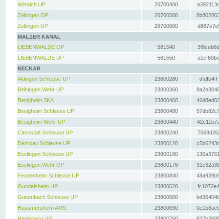
Wintrich UP
26700400
a392113c
Zeltingen OP
26700580
8b802863
Zeltingen UP
26700600
d867e7e9
MALZER KANAL
LIEBENWALDE OP
581540
3f8ceb6d
LIEBENWALDE UP
581550
a1cf60be
NECKAR
Aldingen Schleuse UP
23800280
dfdfb4ff
Beihingen Wehr UP
23800360
8a2e3048
Besigheim SKA
23800460
46d8ed02
Besigheim Schleuse UP
23800480
57db82c7
Besigheim Wehr UP
23800440
42c11b7a
Cannstatt Schleuse UP
23800240
7068d262
Deizisau Schleuse UP
23800120
c5b6243d
Esslingen Schleuse UP
23800180
130a3761
Esslingen Wehr OP
23800176
31c32a38
Feudenheim Schleuse UP
23800840
48a939b9
Gundelsheim UP
23800620
fc1072e4
Guttenbach Schleuse UP
23800660
bd36404b
Hassmersheim AMS
23800630
0e1b8ae0
Heidelberg UP
23800760
827b2685