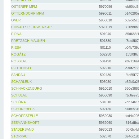
OSTERIFF MPM
5970096
eb90bd3f
OTTERNDORF MPM
5990011
5140295e
OVER
5950010
b02ce5c0
PINNAU-SPERRWERK AP
5970019
391bbba5
PIRNA
501040
85d686f1
PRETZSCH-MAUKEN
501330
f3dc8f07
RIESA
501110
b04b739d
ROGÄTZ
502250
133f0f6c
ROSSLAU
501490
e97116a4
ROTHENSEE
502210
e30f2e83
SANDAU
502430
f4c55f77
SCHARLEUK
503030
e32b0a28
SCHNACKENBURG
5910010
550e3885
SCHULAU
5950090
f3c6ee73
SCHÖNA
501010
7cb7461b
SCHÖNEBECK
502130
90bcb315
SCHÖPFSTELLE
5952030
fed4c295
SEEMANNSHÖFT
5952060
816affba
STADERSAND
5970013
80f0fc4d
STORKAU
502370
de4cc1db