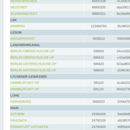
HERRENHAUSEN
48800108
8134af78
NEUSTADT
48800200
dda39817
SCHWARMSTEDT
48800301
8e16bd66
LEK
KRIMPEN
123456784
f5c96f13
LESUM
WASSERHORST
4930010
76844306
LANDWEHRKANAL
BERLIN-OBERSCHLEUSE OP
586600
24ce3282
BERLIN-OBERSCHLEUSE UP
586610
c42ad3df
BERLIN-UNTERSCHLEUSE OP
586620
503ad891
BERLIN-UNTERSCHLEUSE UP
586630
d198c901
LYCHENER GEWÄSSER
HIMMELPFORT OP
581110
bcdfa310
HIMMELPFORT UP
581120
9592d736
LÜHE
HORNEBURG
5960020
3244d787
MAIN
ASTHEIM
24300406
3de69bf8
FAULBACH
24700109
a919f57f
FRANKFURT OSTHAFEN
24700404
66ff3eb4