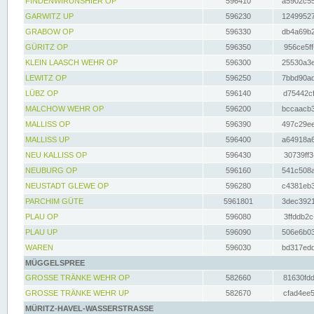
FINDENWIRUNSHIER OP
596410
a5902c55
GARWITZ UP
596230
12499527
GRABOW OP
596330
db4a69b2
GÜRITZ OP
596350
956ce5ff
KLEIN LAASCH WEHR OP
596300
25530a3e
LEWITZ OP
596250
7bbd90ad
LÜBZ OP
596140
d75442cf
MALCHOW WEHR OP
596200
bccaacb3
MALLISS OP
596390
497c29ee
MALLISS UP
596400
a64918a6
NEU KALLISS OP
596430
30739ff3
NEUBURG OP
596160
541c508a
NEUSTADT GLEWE OP
596280
c4381eb3
PARCHIM GÜTE
5961801
3dec3921
PLAU OP
596080
3ffddb2c
PLAU UP
596090
506e6b03
WAREN
596030
bd317edd
MÜGGELSPREE
GROSSE TRÄNKE WEHR OP
582660
81630fdd
GROSSE TRÄNKE WEHR UP
582670
cfad4ee5
MÜRITZ-HAVEL-WASSERSTRASSE