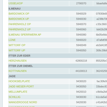
IJSSELKOP
2790070
bbaefa8e
ILMENAU
BARDOWICK OP
5940029
07830b68
BARDOWICK UP
5940030
a238b70f
FAHRENHOLZ OP
5940070
c33c3667
FAHRENHOLZ UP
5940060
bb62b28f
ILMENAU SPERRWERK AP
5940080
6b05e8dc
LÜNE
5940020
d7a8df36
WITTORF OP
5940049
eb3d4195
WITTORF UP
5940050
308c39b6
ITTER ZUR EDER
HERZHAUSEN
42800218
855205e7
ITTER ZUR DIEMEL
KOTTHAUSEN
44100013
36243256
JADE
HOOKSIELPLATE
9430020
fac30fe9
JADE-WESER-PORT
9430050
33bdec83
MELLUMPLATE
9420010
c8b9a2b6
SCHILLIG
9430030
b1cda5a0
WANGEROOGE NORD
9420030
c41d42b1