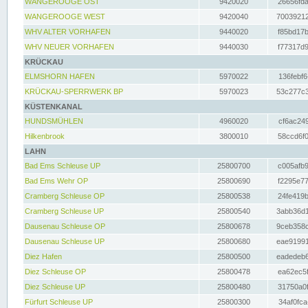
WANGEROOGE OST
9420020
26656fda
WANGEROOGE WEST
9420040
70039212
WHV ALTER VORHAFEN
9440020
f85bd17b
WHV NEUER VORHAFEN
9440030
f77317d9
KRÜCKAU
ELMSHORN HAFEN
5970022
136febf6
KRÜCKAU-SPERRWERK BP
5970023
53c277c3
KÜSTENKANAL
HUNDSMÜHLEN
4960020
cf6ac249
Hilkenbrook
3800010
58ccd6f0
LAHN
Bad Ems Schleuse UP
25800700
c005afb9
Bad Ems Wehr OP
25800690
f2295e77
Cramberg Schleuse OP
25800538
24fe419b
Cramberg Schleuse UP
25800540
3abb36d1
Dausenau Schleuse OP
25800678
9ceb358c
Dausenau Schleuse UP
25800680
eae91991
Diez Hafen
25800500
eadedeb6
Diez Schleuse OP
25800478
ea62ec5f
Diez Schleuse UP
25800480
31750a0f
Fürfurt Schleuse UP
25800300
34af0fca