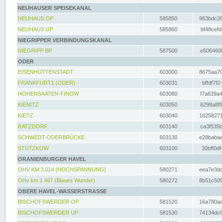
NEUHAUSER SPEISEKANAL
NEUHAUS OP
585850
963bdc26
NEUHAUS UP
585860
bf48cefd
NIEGRIPPER VERBINDUNGSKANAL
NIEGRIPP BP
587500
e506460f
ODER
EISENHÜTTENSTADT
603000
8675aa70
FRANKFURT1 (ODER)
603031
bffdf7f2
HOHENSAATEN-FINOW
603080
f7a639a4
KIENITZ
603050
6298a8f9
KIETZ
603040
16258271
RATZDORF
603140
ca3f535b
SCHWEDT-ODERBRÜCKE
603130
e28babaa
STÜTZKOW
603100
30bff0df
ORANIENBURGER HAVEL
OHV KM 3.014 (HOCHSPANNUNG)
580271
eea7e3dc
OHv km 1.467 (Blaues Wunder)
580272
8b51c505
OBERE HAVEL-WASSERSTRASSE
BISCHOFSWERDER OP
581520
16a780aa
BISCHOFSWERDER UP
581530
74134dc6