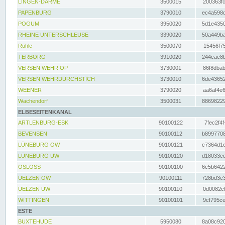
LINGEN-DARME
3500015
200363fc
PAPENBURG
3790010
ec4a598d
POGUM
3950020
5d1e4350
RHEINE UNTERSCHLEUSE
3390020
50a449ba
Rühle
3500070
15456f75
TERBORG
3910020
244cae8b
VERSEN WEHR OP
3730001
86f8dbab
VERSEN WEHRDURCHSTICH
3730010
6de43652
WEENER
3790020
aa6af4e6
Wachendorf
3500031
88698229
ELBESEITENKANAL
ARTLENBURG-ESK
90100122
7fec2f4f
BEVENSEN
90100112
b8997708
LÜNEBURG OW
90100121
c7364d1e
LÜNEBURG UW
90100120
d18033cd
OSLOSS
90100100
6c5b6422
UELZEN OW
90100111
728bd3e3
UELZEN UW
90100110
0d0082cf
WITTINGEN
90100101
9cf795ce
ESTE
BUXTEHUDE
5950080
8a08c920