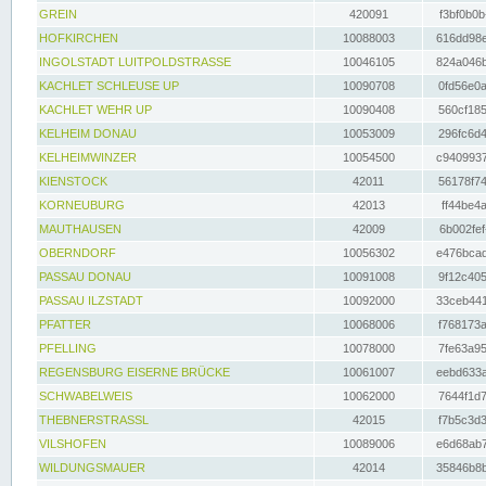
GREIN
420091
f3bf0b0b
HOFKIRCHEN
10088003
616dd98e
INGOLSTADT LUITPOLDSTRASSE
10046105
824a046b
KACHLET SCHLEUSE UP
10090708
0fd56e0a
KACHLET WEHR UP
10090408
560cf185
KELHEIM DONAU
10053009
296fc6d4
KELHEIMWINZER
10054500
c9409937
KIENSTOCK
42011
56178f74
KORNEUBURG
42013
ff44be4a
MAUTHAUSEN
42009
6b002fef
OBERNDORF
10056302
e476bcad
PASSAU DONAU
10091008
9f12c405
PASSAU ILZSTADT
10092000
33ceb441
PFATTER
10068006
f768173a
PFELLING
10078000
7fe63a95
REGENSBURG EISERNE BRÜCKE
10061007
eebd633a
SCHWABELWEIS
10062000
7644f1d7
THEBNERSTRASSL
42015
f7b5c3d3
VILSHOFEN
10089006
e6d68ab7
WILDUNGSMAUER
42014
35846b8b