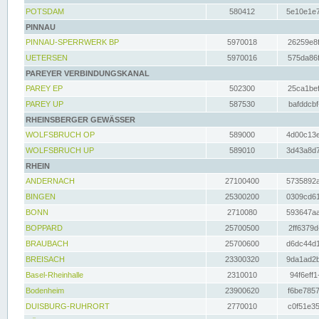
POTSDAM
580412
5e10e1e7
PINNAU
PINNAU-SPERRWERK BP
5970018
26259e8f
UETERSEN
5970016
575da86f
PAREYER VERBINDUNGSKANAL
PAREY EP
502300
25ca1bef
PAREY UP
587530
bafddcbf
RHEINSBERGER GEWÄSSER
WOLFSBRUCH OP
589000
4d00c13e
WOLFSBRUCH UP
589010
3d43a8d7
RHEIN
ANDERNACH
27100400
5735892a
BINGEN
25300200
0309cd61
BONN
2710080
593647aa
BOPPARD
25700500
2ff6379d
BRAUBACH
25700600
d6dc44d1
BREISACH
23300320
9da1ad2b
Basel-Rheinhalle
2310010
94f6eff1
Bodenheim
23900620
f6be7857
DUISBURG-RUHRORT
2770010
c0f51e35