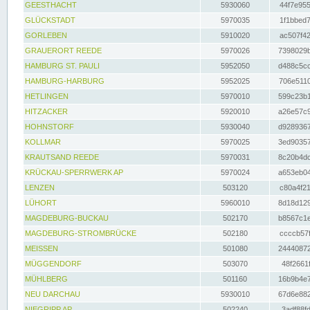
GEESTHACHT
5930060
44f7e955
GLÜCKSTADT
5970035
1f1bbed7
GORLEBEN
5910020
ac507f42
GRAUERORT REEDE
5970026
7398029b
HAMBURG ST. PAULI
5952050
d488c5cc
HAMBURG-HARBURG
5952025
706e5110
HETLINGEN
5970010
599c23b1
HITZACKER
5920010
a26e57c9
HOHNSTORF
5930040
d9289367
KOLLMAR
5970025
3ed90357
KRAUTSAND REEDE
5970031
8c20b4dc
KRÜCKAU-SPERRWERK AP
5970024
a653eb04
LENZEN
503120
c80a4f21
LÜHORT
5960010
8d18d129
MAGDEBURG-BUCKAU
502170
b8567c1e
MAGDEBURG-STROMBRÜCKE
502180
ccccb57f
MEISSEN
501080
24440872
MÜGGENDORF
503070
48f2661f
MÜHLBERG
501160
16b9b4e7
NEU DARCHAU
5930010
67d6e882
NIEGRIPP AP
502240
3adf88fd