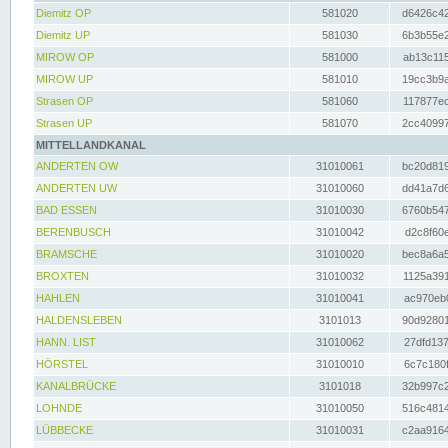
Diemitz OP
581020
d6426c42
Diemitz UP
581030
6b3b55e2
MIROW OP
581000
ab13c115
MIROW UP
581010
19cc3b9a
Strasen OP
581060
117877ec
Strasen UP
581070
2cc40997
MITTELLANDKANAL
ANDERTEN OW
31010061
bc20d819
ANDERTEN UW
31010060
dd41a7d6
BAD ESSEN
31010030
6760b547
BERENBUSCH
31010042
d2c8f60e
BRAMSCHE
31010020
bec8a6a5
BROXTEN
31010032
1125a391
HAHLEN
31010041
ac970eb0
HALDENSLEBEN
3101013
90d92801
HANN. LIST
31010062
27dfd137
HÖRSTEL
31010010
6c7c180f
KANALBRÜCKE
3101018
32b997c2
LOHNDE
31010050
516c4814
LÜBBECKE
31010031
c2aa9164