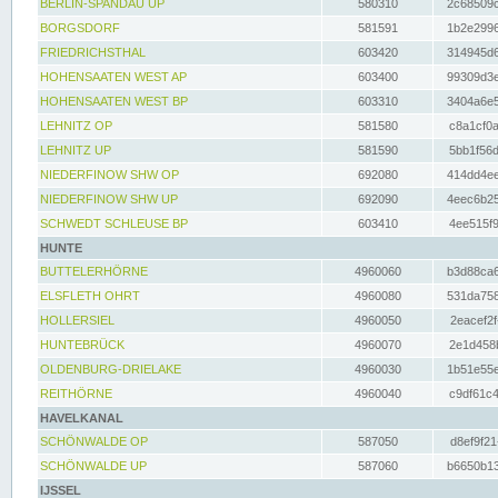
BERLIN-SPANDAU UP
580310
2c68509c
BORGSDORF
581591
1b2e2996
FRIEDRICHSTHAL
603420
314945d6
HOHENSAATEN WEST AP
603400
99309d3e
HOHENSAATEN WEST BP
603310
3404a6e5
LEHNITZ OP
581580
c8a1cf0a
LEHNITZ UP
581590
5bb1f56d
NIEDERFINOW SHW OP
692080
414dd4ee
NIEDERFINOW SHW UP
692090
4eec6b25
SCHWEDT SCHLEUSE BP
603410
4ee515f9
HUNTE
BUTTELERHÖRNE
4960060
b3d88ca6
ELSFLETH OHRT
4960080
531da758
HOLLERSIEL
4960050
2eacef2f
HUNTEBRÜCK
4960070
2e1d458b
OLDENBURG-DRIELAKE
4960030
1b51e55e
REITHÖRNE
4960040
c9df61c4
HAVELKANAL
SCHÖNWALDE OP
587050
d8ef9f21
SCHÖNWALDE UP
587060
b6650b13
IJSSEL