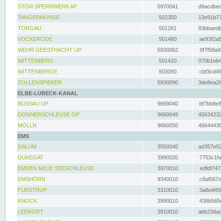
STÖR-SPERRWERK AP
5970041
d9acdbec
TANGERMÜNDE
502350
13e91b77
TORGAU
501261
83bbaedb
VOCKERODE
501480
ae93f2a5
WEHR GEESTHACHT UP
5930062
0f7f58a8
WITTENBERG
501420
070b1eb4
WITTENBERGE
503050
cbf3cd49
ZOLLENSPIEKER
5930090
3de8ea26
ELBE-LÜBECK-KANAL
BÜSSAU UP
9669040
bf7bb8e8
DONNERSCHLEUSE OP
9660049
45634232
MÖLLN
9660050
46644438
EMS
DALUM
3550040
ad357e52
DUKEGAT
3990020
7753c1fa
EMDEN NEUE SEESCHLEUSE
3970010
edfdf747
EMSHÖRN
9340010
c8af067c
FUESTRUP
3310010
3a8ed45f
KNOCK
3990010
438b565e
LEERORT
3910010
abb23dad