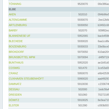
TÖNNING
9520070
00e386ac
ELBE
AKEN
502010
094b96e5
ALTENGAMME
5930070
2ee12b9a
ARTLENBURG
5930050
b3492c68
BARBY
502070
939f82ec
BLANKENESE UF
5952065
bacb459b
BLECKEDE
5930020
6aa1cd8e
BOIZENBURG
5930033
33e0bce0
BROKDORF
5970050
610ab204
BRUNSBÜTTEL MPM
5970094
d4f5f719
BUNTHAUS
5952020
ae1b91d0
COSWIG
501470
1ce53a59
CRANZ
5950070
e6b42536
CUXHAVEN STEUBENHÖFT
5990020
aad49293
DAMNATZ
5910030
c233674f
DESSAU
502000
1edc5fa4
DRESDEN
501060
70272185
DÖMITZ
5910025
6e3ea719
ELSTER
501390
c093b557