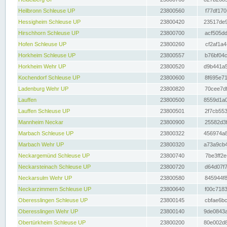
Heilbronn Schleuse UP
23800560
f77df170
Hessigheim Schleuse UP
23800420
23517de9
Hirschhorn Schleuse UP
23800700
acf505dd
Hofen Schleuse UP
23800260
cf2af1a4
Horkheim Schleuse UP
23800557
b76bf04c
Horkheim Wehr UP
23800520
d9b441a5
Kochendorf Schleuse UP
23800600
8f695e71
Ladenburg Wehr UP
23800820
70cee7df
Lauffen
23800500
8559d1a0
Lauffen Schleuse UP
23800501
2f7cb553
Mannheim Neckar
23800900
25582d3f
Marbach Schleuse UP
23800322
456974a8
Marbach Wehr UP
23800320
a73a9cb4
Neckargemünd Schleuse UP
23800740
7be3ff2e
Neckarsteinach Schleuse UP
23800720
d64d07f7
Neckarsulm Wehr UP
23800580
845944f8
Neckarzimmern Schleuse UP
23800640
f00c7183
Oberesslingen Schleuse UP
23800145
cbfae6bc
Oberesslingen Wehr UP
23800140
9de0843a
Obertürkheim Schleuse UP
23800200
80e002d8