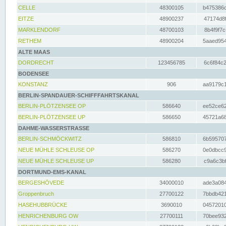
CELLE
48300105
b475386c
EITZE
48900237
47174d8f
MARKLENDORF
48700103
8b4f9f7c
RETHEM
48900204
5aaed954
ALTE MAAS
DORDRECHT
123456785
6c6f84c2
BODENSEE
KONSTANZ
906
aa9179c1
BERLIN-SPANDAUER-SCHIFFFAHRTSKANAL
BERLIN-PLÖTZENSEE OP
586640
ee52ce62
BERLIN-PLÖTZENSEE UP
586650
45721a68
DAHME-WASSERSTRASSE
BERLIN-SCHMÖCKWITZ
586810
6b595707
NEUE MÜHLE SCHLEUSE OP
586270
0e0dbcc9
NEUE MÜHLE SCHLEUSE UP
586280
c9a6c3bf
DORTMUND-EMS-KANAL
BERGESHÖVEDE
34000010
ade3a084
Groppenbruch
27700122
7bbdb421
HASEHUBBRÜCKE
3690010
04572010
HENRICHENBURG OW
27700111
70bee932