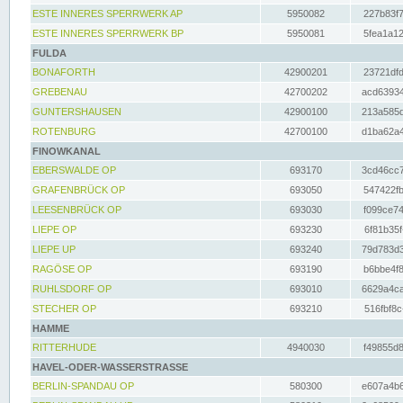
ESTE INNERES SPERRWERK AP
5950082
227b83f7
ESTE INNERES SPERRWERK BP
5950081
5fea1a12
FULDA
BONAFORTH
42900201
23721dfd
GREBENAU
42700202
acd63934
GUNTERSHAUSEN
42900100
213a585d
ROTENBURG
42700100
d1ba62a4
FINOWKANAL
EBERSWALDE OP
693170
3cd46cc7
GRAFENBRÜCK OP
693050
547422fb
LEESENBRÜCK OP
693030
f099ce74
LIEPE OP
693230
6f81b35f
LIEPE UP
693240
79d783d3
RAGÖSE OP
693190
b6bbe4f8
RUHLSDORF OP
693010
6629a4ca
STECHER OP
693210
516fbf8c
HAMME
RITTERHUDE
4940030
f49855d8
HAVEL-ODER-WASSERSTRASSE
BERLIN-SPANDAU OP
580300
e607a4b6