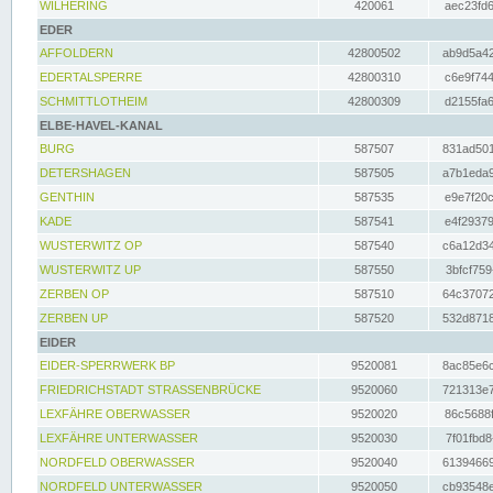
WILHERING
420061
aec23fd6
EDER
AFFOLDERN
42800502
ab9d5a42
EDERTALSPERRE
42800310
c6e9f744
SCHMITTLOTHEIM
42800309
d2155fa6
ELBE-HAVEL-KANAL
BURG
587507
831ad501
DETERSHAGEN
587505
a7b1eda9
GENTHIN
587535
e9e7f20c
KADE
587541
e4f29379
WUSTERWITZ OP
587540
c6a12d34
WUSTERWITZ UP
587550
3bfcf759
ZERBEN OP
587510
64c37072
ZERBEN UP
587520
532d8718
EIDER
EIDER-SPERRWERK BP
9520081
8ac85e6c
FRIEDRICHSTADT STRASSENBRÜCKE
9520060
721313e7
LEXFÄHRE OBERWASSER
9520020
86c5688f
LEXFÄHRE UNTERWASSER
9520030
7f01fbd8
NORDFELD OBERWASSER
9520040
61394669
NORDFELD UNTERWASSER
9520050
cb93548e