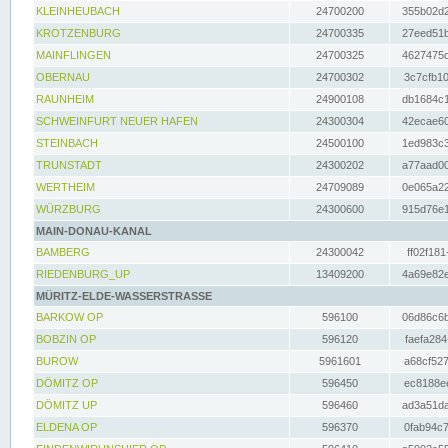
KLEINHEUBACH
24700200
355b02d2
KROTZENBURG
24700335
27eed51b
MAINFLINGEN
24700325
4627475d
OBERNAU
24700302
3c7cfb10
RAUNHEIM
24900108
db1684c1
SCHWEINFURT NEUER HAFEN
24300304
42ecae60
STEINBACH
24500100
1ed983c3
TRUNSTADT
24300202
a77aad00
WERTHEIM
24709089
0e065a22
WÜRZBURG
24300600
915d76e1
MAIN-DONAU-KANAL
BAMBERG
24300042
ff02f181
RIEDENBURG_UP
13409200
4a69e82e
MÜRITZ-ELDE-WASSERSTRASSE
BARKOW OP
596100
06d86c6b
BOBZIN OP
596120
faefa284
BUROW
5961601
a68cf527
DÖMITZ OP
596450
ec8188ee
DÖMITZ UP
596460
ad3a51da
ELDENA OP
596370
0fab94c7