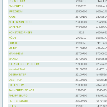
DÜSSELDORF
2750010
8f7e5f92
EMMERICH
2790020
9598e4cb
IFFEZHEIM
23500600
b02be240
KAUB
25700100
1d26e504
KEHL-KRONENHOF
23300900
23af9b02
KOBLENZ
25900700
4c7d796a
KONSTANZ-RHEIN
3329
e020e651
KÖLN
2730010
a6ee8177
LOBITH
2790050
efe13a3d
MAINZ
25100100
a37a9aa3
MANNHEIM
23700700
57090802
MAXAU
23700200
b6c6d5c8
NIERSTEIN-OPPENHEIM
23900600
d28e7ed1
Neuwied Stadt
27100370
dc407f1e
OBERWINTER
27100700
b45359df
OESTRICH
25100300
665be0fe
OTTENHEIM
23300800
787e5d63
PANNERDENSE KOP
2790060
3046493f
PHILIPPSBURG
23700500
88e972e1
PLITTERSDORF
23500700
6b774802
REES
2790010
2f025389