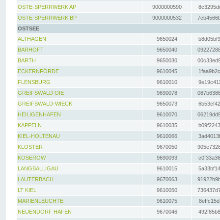
OSTE-SPERRWERK AP
9000000590
8c3295dc
OSTE-SPERRWERK BP
9000000532
7cb4566b
OSTSEE
ALTHAGEN
9650024
b8d05bf9
BARHÖFT
9650040
09227288
BARTH
9650030
00c33ed9
ECKERNFÖRDE
9610045
1faa9b2c
FLENSBURG
9610010
9e19c411
GREIFSWALD OIE
9690078
087b6386
GREIFSWALD-WIECK
9650073
6b53ef42
HEILIGENHAFEN
9610070
06219dd9
KAPPELN
9610035
b09f2243
KIEL-HOLTENAU
9610066
3ad4013f
KLOSTER
9670050
905e7328
KOSEROW
9690093
c0f33a36
LANGBALLIGAU
9610015
5a33bf14
LAUTERBACH
9670063
91922b9b
LT KIEL
9610050
736437d7
MARIENLEUCHTE
9610075
8effc15d
NEUENDORF HAFEN
9670046
492f85b8