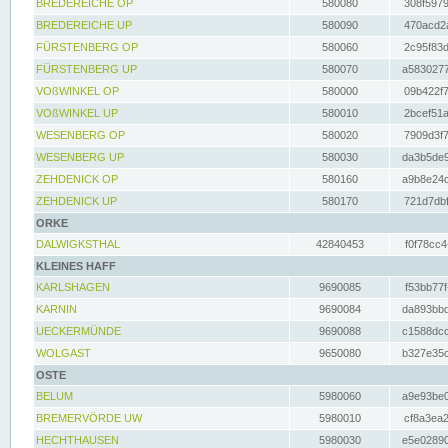
BREDEREICHE OP
580080
308f5979
BREDEREICHE UP
580090
470acd2a
FÜRSTENBERG OP
580060
2c95f83d
FÜRSTENBERG UP
580070
a5830277
VOßWINKEL OP
580000
09b422f7
VOßWINKEL UP
580010
2bcef51a
WESENBERG OP
580020
7909d3f7
WESENBERG UP
580030
da3b5de9
ZEHDENICK OP
580160
a9b8e24c
ZEHDENICK UP
580170
721d7dbf
ORKE
DALWIGKSTHAL
42840453
f0f78cc4
KLEINES HAFF
KARLSHAGEN
9690085
f53bb77f
KARNIN
9690084
da893bbd
UECKERMÜNDE
9690088
c1588dcc
WOLGAST
9650080
b327e35c
OSTE
BELUM
5980060
a9e93be0
BREMERVÖRDE UW
5980010
cf8a3ea2
HECHTHAUSEN
5980030
e5e02890