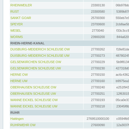
RHEINWEILER
23300130
06b978dd
RUST
23300580
5389b878
SANKT GOAR
25700300
550eb7e9
SPEYER
23700600
2cb8ae5b
WESEL
2770040
f33c3cc9
WORMS
23900200
844a620f
RHEIN-HERNE-KANAL
DUISBURG-MEIDERICH SCHLEUSE OW
27700262
f18e81da
DUISBURG-MEIDERICH SCHLEUSE UW
27700273
48780245
GELSENKIRCHEN SCHLEUSE OW
27700229
5b9f8134
GELSENKIRCHEN SCHLEUSE UW
27700230
427318d0
HERNE OW
27700150
ac6c4362
HERNE UW
27700160
b9975ea1
OBERHAUSEN SCHLEUSE OW
27700240
e251f943
OBERHAUSEN SCHLEUSE UW
27700251
12f63015
WANNE EICKEL SCHLEUSE OW
27700193
05ca0e33
WANNE EICKEL SCHLEUSE UW
27700218
23045f8b
RUHR
Hattingen
2769510000100
c0594fb5
RUHRWEHR OW
27600090
12a3037f