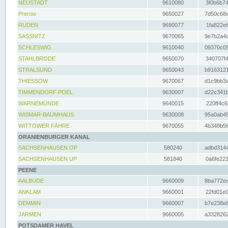
NEUSTADT
9610080
3f0b6b74
Prerow
9650027
7d50c68c
RUDEN
9690077
1fa822e6
SASSNITZ
9670065
9e7b2a4d
SCHLESWIG
9610040
09370c05
STAHLBRODE
9650070
340707f4
STRALSUND
9650043
b9163121
THIESSOW
9670067
d1c9bb3c
TIMMENDORF POEL
9630007
d22c341b
WARNEMÜNDE
9640015
220ff4c6
WISMAR-BAUMHAUS
9630008
95a0ab45
WITTOWER FÄHRE
9670055
4b348b56
ORANIENBURGER KANAL
SACHSENHAUSEN OP
580240
adbd3144
SACHSENHAUSEN UP
581840
0a6fe221
PEENE
AALBUDE
9660009
8ba772ed
ANKLAM
9660001
22fd01e0
DEMMIN
9660007
b7e238e8
JARMEN
9660005
a3328262
POTSDAMER HAVEL