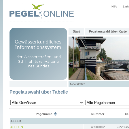
Hilfe
Link
Start
Pegelauswahl über Karte
Newsletter
Pegelauswahl über Tabelle
Pegelname
Nummer
UU
ALLER
AHLDEN
48900102
522286e2