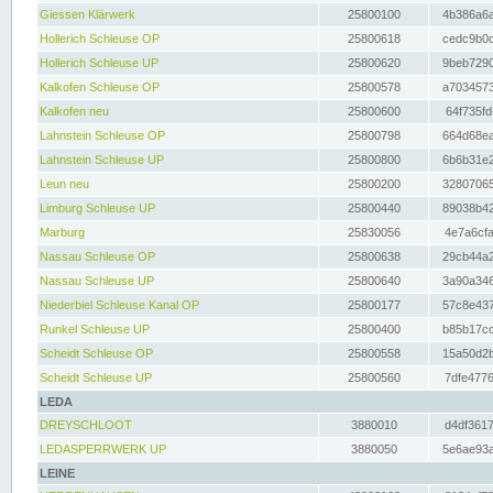
Giessen Klärwerk
25800100
4b386a6a
Hollerich Schleuse OP
25800618
cedc9b0c
Hollerich Schleuse UP
25800620
9beb7290
Kalkofen Schleuse OP
25800578
a7034573
Kalkofen neu
25800600
64f735fd
Lahnstein Schleuse OP
25800798
664d68ea
Lahnstein Schleuse UP
25800800
6b6b31e2
Leun neu
25800200
32807065
Limburg Schleuse UP
25800440
89038b42
Marburg
25830056
4e7a6cfa
Nassau Schleuse OP
25800638
29cb44a2
Nassau Schleuse UP
25800640
3a90a346
Niederbiel Schleuse Kanal OP
25800177
57c8e437
Runkel Schleuse UP
25800400
b85b17cc
Scheidt Schleuse OP
25800558
15a50d2b
Scheidt Schleuse UP
25800560
7dfe4776
LEDA
DREYSCHLOOT
3880010
d4df3617
LEDASPERRWERK UP
3880050
5e6ae93a
LEINE