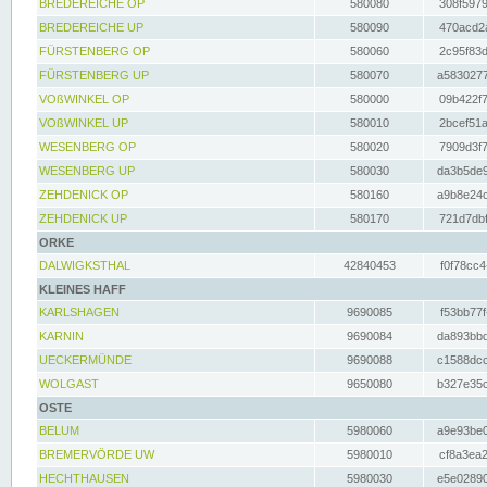
BREDEREICHE OP
580080
308f5979
BREDEREICHE UP
580090
470acd2a
FÜRSTENBERG OP
580060
2c95f83d
FÜRSTENBERG UP
580070
a5830277
VOßWINKEL OP
580000
09b422f7
VOßWINKEL UP
580010
2bcef51a
WESENBERG OP
580020
7909d3f7
WESENBERG UP
580030
da3b5de9
ZEHDENICK OP
580160
a9b8e24c
ZEHDENICK UP
580170
721d7dbf
ORKE
DALWIGKSTHAL
42840453
f0f78cc4
KLEINES HAFF
KARLSHAGEN
9690085
f53bb77f
KARNIN
9690084
da893bbd
UECKERMÜNDE
9690088
c1588dcc
WOLGAST
9650080
b327e35c
OSTE
BELUM
5980060
a9e93be0
BREMERVÖRDE UW
5980010
cf8a3ea2
HECHTHAUSEN
5980030
e5e02890