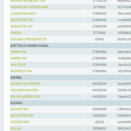
HENRICHENBURG UW
27700133
e6b68bc2
HERBRUM HAFENDAMM
3770030
8177a148
LÜDINGHAUSEN
27800020
f5bc4a51
MÜNSTER OW
27800040
ccd3e8f1
MÜNSTER UW
27800030
ed260406
RHEDE
3770040
16508b11
VERSEN TRENNSPITZE
25463
0024cc40
DATTELN-HAMM-KANAL
HAMM OW
27800060
4dbce62d
HAMM UW
27800080
4ef9dd9c
WALTROP
27800090
facc5c16
WERRIES OW
27800050
d31767ef
DIEMEL
DIEMELTALSPERRE
44100104
5cdc6555
HELMINGHAUSEN
44100206
33092c28
WILHELMSBRÜCKE
44100024
7deedc21
DONAU
ACHLEITEN
10094006
c389c9e2
DEGGENDORF
10081004
53d40547
DÜRNSTEIN
42012
ce4e3050
ERLAU
10096001
99619dc5