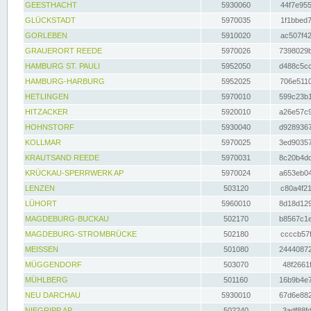
GEESTHACHT
5930060
44f7e955
GLÜCKSTADT
5970035
1f1bbed7
GORLEBEN
5910020
ac507f42
GRAUERORT REEDE
5970026
7398029b
HAMBURG ST. PAULI
5952050
d488c5cc
HAMBURG-HARBURG
5952025
706e5110
HETLINGEN
5970010
599c23b1
HITZACKER
5920010
a26e57c9
HOHNSTORF
5930040
d9289367
KOLLMAR
5970025
3ed90357
KRAUTSAND REEDE
5970031
8c20b4dc
KRÜCKAU-SPERRWERK AP
5970024
a653eb04
LENZEN
503120
c80a4f21
LÜHORT
5960010
8d18d129
MAGDEBURG-BUCKAU
502170
b8567c1e
MAGDEBURG-STROMBRÜCKE
502180
ccccb57f
MEISSEN
501080
24440872
MÜGGENDORF
503070
48f2661f
MÜHLBERG
501160
16b9b4e7
NEU DARCHAU
5930010
67d6e882
NIEGRIPP AP
502240
3adf88fd