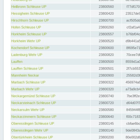
Heilbronn Schleuse UP
23800560
f77df170
Hessigheim Schleuse UP
23800420
23517de9
Hirschhorn Schleuse UP
23800700
acf505dd
Hofen Schleuse UP
23800260
cf2af1a4
Horkheim Schleuse UP
23800557
b76bf04c
Horkheim Wehr UP
23800520
d9b441a5
Kochendorf Schleuse UP
23800600
8f695e71
Ladenburg Wehr UP
23800820
70cee7df
Lauffen
23800500
8559d1a0
Lauffen Schleuse UP
23800501
2f7cb553
Mannheim Neckar
23800900
25582d3f
Marbach Schleuse UP
23800322
456974a8
Marbach Wehr UP
23800320
a73a9cb4
Neckargemünd Schleuse UP
23800740
7be3ff2e
Neckarsteinach Schleuse UP
23800720
d64d07f7
Neckarsulm Wehr UP
23800580
845944f8
Neckarzimmern Schleuse UP
23800640
f00c7183
Oberesslingen Schleuse UP
23800145
cbfae6bc
Oberesslingen Wehr UP
23800140
9de0843a
Obertürkheim Schleuse UP
23800200
80e002d8