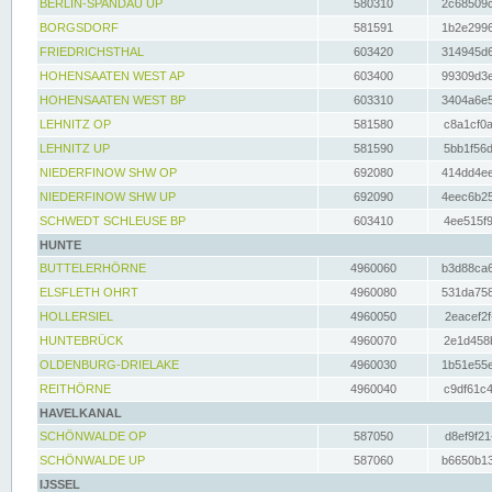
BERLIN-SPANDAU UP
580310
2c68509c
BORGSDORF
581591
1b2e2996
FRIEDRICHSTHAL
603420
314945d6
HOHENSAATEN WEST AP
603400
99309d3e
HOHENSAATEN WEST BP
603310
3404a6e5
LEHNITZ OP
581580
c8a1cf0a
LEHNITZ UP
581590
5bb1f56d
NIEDERFINOW SHW OP
692080
414dd4ee
NIEDERFINOW SHW UP
692090
4eec6b25
SCHWEDT SCHLEUSE BP
603410
4ee515f9
HUNTE
BUTTELERHÖRNE
4960060
b3d88ca6
ELSFLETH OHRT
4960080
531da758
HOLLERSIEL
4960050
2eacef2f
HUNTEBRÜCK
4960070
2e1d458b
OLDENBURG-DRIELAKE
4960030
1b51e55e
REITHÖRNE
4960040
c9df61c4
HAVELKANAL
SCHÖNWALDE OP
587050
d8ef9f21
SCHÖNWALDE UP
587060
b6650b13
IJSSEL