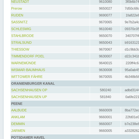
NEUSTADT
9610080
3f0b6b74
Prerow
9650027
7d50c68c
RUDEN
9690077
1fa822e6
SASSNITZ
9670065
9e7b2a4d
SCHLESWIG
9610040
09370c05
STAHLBRODE
9650070
340707f4
STRALSUND
9650043
b9163121
THIESSOW
9670067
d1c9bb3c
TIMMENDORF POEL
9630007
d22c341b
WARNEMÜNDE
9640015
220ff4c6
WISMAR-BAUMHAUS
9630008
95a0ab45
WITTOWER FÄHRE
9670055
4b348b56
ORANIENBURGER KANAL
SACHSENHAUSEN OP
580240
adbd3144
SACHSENHAUSEN UP
581840
0a6fe221
PEENE
AALBUDE
9660009
8ba772ed
ANKLAM
9660001
22fd01e0
DEMMIN
9660007
b7e238e8
JARMEN
9660005
a3328262
POTSDAMER HAVEL