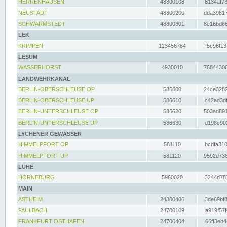
HERRENHAUSEN
48800108
8134af78
NEUSTADT
48800200
dda39817
SCHWARMSTEDT
48800301
8e16bd66
LEK
KRIMPEN
123456784
f5c96f13
LESUM
WASSERHORST
4930010
76844306
LANDWEHRKANAL
BERLIN-OBERSCHLEUSE OP
586600
24ce3282
BERLIN-OBERSCHLEUSE UP
586610
c42ad3df
BERLIN-UNTERSCHLEUSE OP
586620
503ad891
BERLIN-UNTERSCHLEUSE UP
586630
d198c901
LYCHENER GEWÄSSER
HIMMELPFORT OP
581110
bcdfa310
HIMMELPFORT UP
581120
9592d736
LÜHE
HORNEBURG
5960020
3244d787
MAIN
ASTHEIM
24300406
3de69bf8
FAULBACH
24700109
a919f57f
FRANKFURT OSTHAFEN
24700404
66ff3eb4