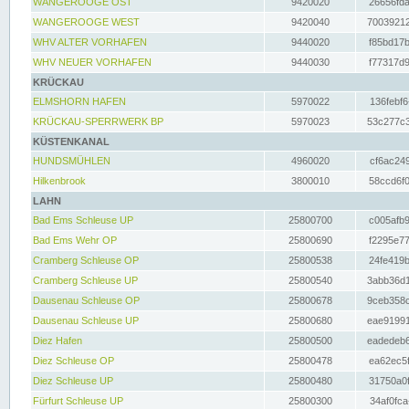
WANGEROOGE OST
9420020
26656fda
WANGEROOGE WEST
9420040
70039212
WHV ALTER VORHAFEN
9440020
f85bd17b
WHV NEUER VORHAFEN
9440030
f77317d9
KRÜCKAU
ELMSHORN HAFEN
5970022
136febf6
KRÜCKAU-SPERRWERK BP
5970023
53c277c3
KÜSTENKANAL
HUNDSMÜHLEN
4960020
cf6ac249
Hilkenbrook
3800010
58ccd6f0
LAHN
Bad Ems Schleuse UP
25800700
c005afb9
Bad Ems Wehr OP
25800690
f2295e77
Cramberg Schleuse OP
25800538
24fe419b
Cramberg Schleuse UP
25800540
3abb36d1
Dausenau Schleuse OP
25800678
9ceb358c
Dausenau Schleuse UP
25800680
eae91991
Diez Hafen
25800500
eadedeb6
Diez Schleuse OP
25800478
ea62ec5f
Diez Schleuse UP
25800480
31750a0f
Fürfurt Schleuse UP
25800300
34af0fca