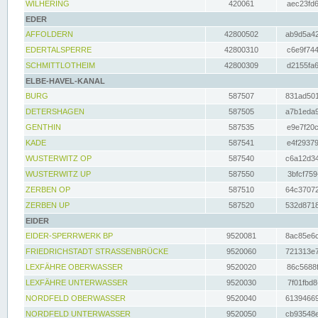
WILHERING
420061
aec23fd6
EDER
AFFOLDERN
42800502
ab9d5a42
EDERTALSPERRE
42800310
c6e9f744
SCHMITTLOTHEIM
42800309
d2155fa6
ELBE-HAVEL-KANAL
BURG
587507
831ad501
DETERSHAGEN
587505
a7b1eda9
GENTHIN
587535
e9e7f20c
KADE
587541
e4f29379
WUSTERWITZ OP
587540
c6a12d34
WUSTERWITZ UP
587550
3bfcf759
ZERBEN OP
587510
64c37072
ZERBEN UP
587520
532d8718
EIDER
EIDER-SPERRWERK BP
9520081
8ac85e6c
FRIEDRICHSTADT STRASSENBRÜCKE
9520060
721313e7
LEXFÄHRE OBERWASSER
9520020
86c5688f
LEXFÄHRE UNTERWASSER
9520030
7f01fbd8
NORDFELD OBERWASSER
9520040
61394669
NORDFELD UNTERWASSER
9520050
cb93548e