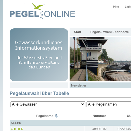
Hilfe
Link
Start
Pegelauswahl über Karte
Newsletter
Pegelauswahl über Tabelle
Pegelname
Nummer
UU
ALLER
AHLDEN
48900102
522286e2