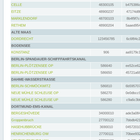
CELLE
48300105
b475386c
EITZE
48900237
47174d8f
MARKLENDORF
48700103
8b4f9f7c
RETHEM
48900204
5aaed954
ALTE MAAS
DORDRECHT
123456785
6c6f84c2
BODENSEE
KONSTANZ
906
aa9179c1
BERLIN-SPANDAUER-SCHIFFFAHRTSKANAL
BERLIN-PLÖTZENSEE OP
586640
ee52ce62
BERLIN-PLÖTZENSEE UP
586650
45721a68
DAHME-WASSERSTRASSE
BERLIN-SCHMÖCKWITZ
586810
6b595707
NEUE MÜHLE SCHLEUSE OP
586270
0e0dbcc9
NEUE MÜHLE SCHLEUSE UP
586280
c9a6c3bf
DORTMUND-EMS-KANAL
BERGESHÖVEDE
34000010
ade3a084
Groppenbruch
27700122
7bbdb421
HASEHUBBRÜCKE
3690010
04572010
HENRICHENBURG OW
27700111
70bee932