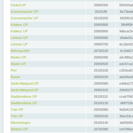
Fankel UP
26900300
583420a8
Grevenmacher OP
2610180
6e72bebf
Grevenmacher UP
26100200
69308142
Koblenz OP
26900880
3f64ff08
Koblenz UP
26900900
9dbcac54
Lehmen OP
26900680
d0abe01a
Lehmen UP
26900700
dc1bb420
Mehring AMS
26700100
4c1b6f17
Müden OP
26900480
a5c880a3
Müden UP
26900500
edc67ca3
Perl
26100100
c263ea53
Ruwer
26500150
abd34ee6
Sankt Aldegund OP
26900080
e4d6a271
Sankt Aldegund UP
26900100
20640279
Stadtbredimus OP
26100110
cceb7060
Stadtbredimus UP
26100130
dfdf753b
Trier OP
26500080
9d2b4126
Trier UP
26500100
3bec53ca
Wincheringen
26100140
bb5560fc
Wintrich OP
26700380
cb4789e4