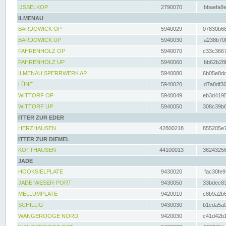
IJSSELKOP
2790070
bbaefa8e
ILMENAU
BARDOWICK OP
5940029
07830b68
BARDOWICK UP
5940030
a238b70f
FAHRENHOLZ OP
5940070
c33c3667
FAHRENHOLZ UP
5940060
bb62b28f
ILMENAU SPERRWERK AP
5940080
6b05e8dc
LÜNE
5940020
d7a8df36
WITTORF OP
5940049
eb3d4195
WITTORF UP
5940050
308c39b6
ITTER ZUR EDER
HERZHAUSEN
42800218
855205e7
ITTER ZUR DIEMEL
KOTTHAUSEN
44100013
36243256
JADE
HOOKSIELPLATE
9430020
fac30fe9
JADE-WESER-PORT
9430050
33bdec83
MELLUMPLATE
9420010
c8b9a2b6
SCHILLIG
9430030
b1cda5a0
WANGEROOGE NORD
9420030
c41d42b1