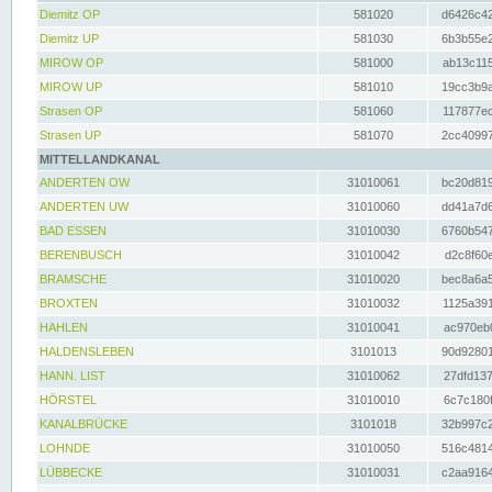
Diemitz OP
581020
d6426c42
Diemitz UP
581030
6b3b55e2
MIROW OP
581000
ab13c115
MIROW UP
581010
19cc3b9a
Strasen OP
581060
117877ec
Strasen UP
581070
2cc40997
MITTELLANDKANAL
ANDERTEN OW
31010061
bc20d819
ANDERTEN UW
31010060
dd41a7d6
BAD ESSEN
31010030
6760b547
BERENBUSCH
31010042
d2c8f60e
BRAMSCHE
31010020
bec8a6a5
BROXTEN
31010032
1125a391
HAHLEN
31010041
ac970eb0
HALDENSLEBEN
3101013
90d92801
HANN. LIST
31010062
27dfd137
HÖRSTEL
31010010
6c7c180f
KANALBRÜCKE
3101018
32b997c2
LOHNDE
31010050
516c4814
LÜBBECKE
31010031
c2aa9164