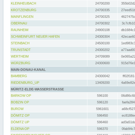
KLEINHEUBACH
24700200
355b02d2
KROTZENBURG
24700335
27eed51b
MAINFLINGEN
24700325
4627475d
OBERNAU
24700302
3c7cfb10
RAUNHEIM
24900108
db1684c1
SCHWEINFURT NEUER HAFEN
24300304
42ecae60
STEINBACH
24500100
1ed983c3
TRUNSTADT
24300202
a77aad00
WERTHEIM
24709089
0e065a22
WÜRZBURG
24300600
915d76e1
MAIN-DONAU-KANAL
BAMBERG
24300042
ff02f181
RIEDENBURG_UP
13409200
4a69e82e
MÜRITZ-ELDE-WASSERSTRASSE
BARKOW OP
596100
06d86c6b
BOBZIN OP
596120
faefa284
BUROW
5961601
a68cf527
DÖMITZ OP
596450
ec8188ee
DÖMITZ UP
596460
ad3a51da
ELDENA OP
596370
0fab94c7