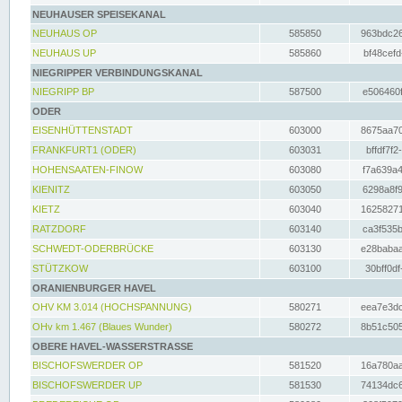
NEUHAUSER SPEISEKANAL
NEUHAUS OP
585850
963bdc26
NEUHAUS UP
585860
bf48cefd
NIEGRIPPER VERBINDUNGSKANAL
NIEGRIPP BP
587500
e506460f
ODER
EISENHÜTTENSTADT
603000
8675aa70
FRANKFURT1 (ODER)
603031
bffdf7f2
HOHENSAATEN-FINOW
603080
f7a639a4
KIENITZ
603050
6298a8f9
KIETZ
603040
16258271
RATZDORF
603140
ca3f535b
SCHWEDT-ODERBRÜCKE
603130
e28babaa
STÜTZKOW
603100
30bff0df
ORANIENBURGER HAVEL
OHV KM 3.014 (HOCHSPANNUNG)
580271
eea7e3dc
OHv km 1.467 (Blaues Wunder)
580272
8b51c505
OBERE HAVEL-WASSERSTRASSE
BISCHOFSWERDER OP
581520
16a780aa
BISCHOFSWERDER UP
581530
74134dc6