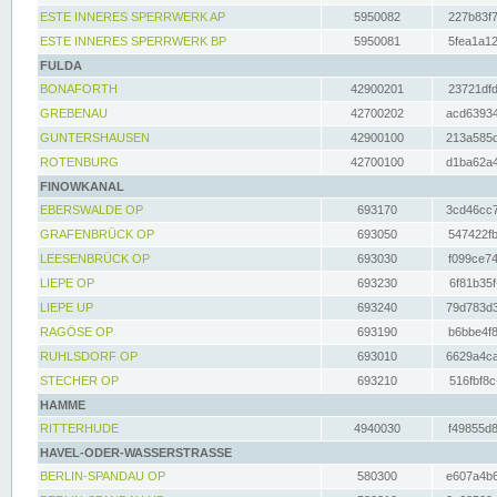
ESTE INNERES SPERRWERK AP
5950082
227b83f7
ESTE INNERES SPERRWERK BP
5950081
5fea1a12
FULDA
BONAFORTH
42900201
23721dfd
GREBENAU
42700202
acd63934
GUNTERSHAUSEN
42900100
213a585d
ROTENBURG
42700100
d1ba62a4
FINOWKANAL
EBERSWALDE OP
693170
3cd46cc7
GRAFENBRÜCK OP
693050
547422fb
LEESENBRÜCK OP
693030
f099ce74
LIEPE OP
693230
6f81b35f
LIEPE UP
693240
79d783d3
RAGÖSE OP
693190
b6bbe4f8
RUHLSDORF OP
693010
6629a4ca
STECHER OP
693210
516fbf8c
HAMME
RITTERHUDE
4940030
f49855d8
HAVEL-ODER-WASSERSTRASSE
BERLIN-SPANDAU OP
580300
e607a4b6