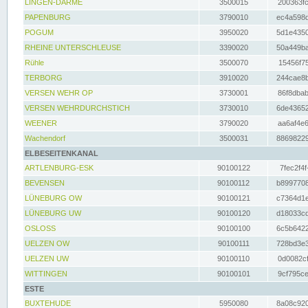
LINGEN-DARME
3500015
200363fc
PAPENBURG
3790010
ec4a598d
POGUM
3950020
5d1e4350
RHEINE UNTERSCHLEUSE
3390020
50a449ba
Rühle
3500070
15456f75
TERBORG
3910020
244cae8b
VERSEN WEHR OP
3730001
86f8dbab
VERSEN WEHRDURCHSTICH
3730010
6de43652
WEENER
3790020
aa6af4e6
Wachendorf
3500031
88698229
ELBESEITENKANAL
ARTLENBURG-ESK
90100122
7fec2f4f
BEVENSEN
90100112
b8997708
LÜNEBURG OW
90100121
c7364d1e
LÜNEBURG UW
90100120
d18033cd
OSLOSS
90100100
6c5b6422
UELZEN OW
90100111
728bd3e3
UELZEN UW
90100110
0d0082cf
WITTINGEN
90100101
9cf795ce
ESTE
BUXTEHUDE
5950080
8a08c920