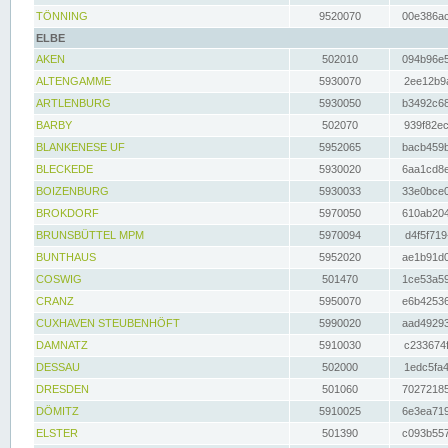
TÖNNING
9520070
00e386ac
ELBE
AKEN
502010
094b96e5
ALTENGAMME
5930070
2ee12b9a
ARTLENBURG
5930050
b3492c68
BARBY
502070
939f82ec
BLANKENESE UF
5952065
bacb459b
BLECKEDE
5930020
6aa1cd8e
BOIZENBURG
5930033
33e0bce0
BROKDORF
5970050
610ab204
BRUNSBÜTTEL MPM
5970094
d4f5f719
BUNTHAUS
5952020
ae1b91d0
COSWIG
501470
1ce53a59
CRANZ
5950070
e6b42536
CUXHAVEN STEUBENHÖFT
5990020
aad49293
DAMNATZ
5910030
c233674f
DESSAU
502000
1edc5fa4
DRESDEN
501060
70272185
DÖMITZ
5910025
6e3ea719
ELSTER
501390
c093b557