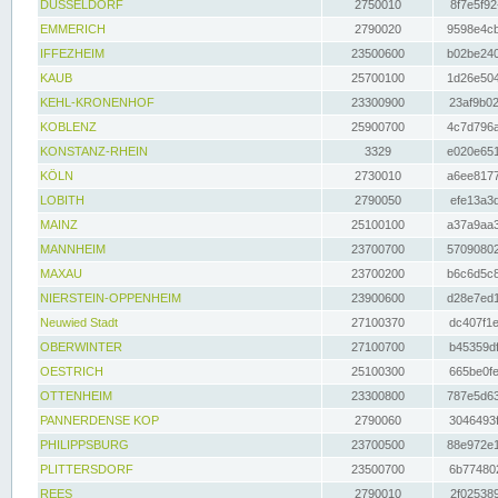
DÜSSELDORF
2750010
8f7e5f92
EMMERICH
2790020
9598e4cb
IFFEZHEIM
23500600
b02be240
KAUB
25700100
1d26e504
KEHL-KRONENHOF
23300900
23af9b02
KOBLENZ
25900700
4c7d796a
KONSTANZ-RHEIN
3329
e020e651
KÖLN
2730010
a6ee8177
LOBITH
2790050
efe13a3d
MAINZ
25100100
a37a9aa3
MANNHEIM
23700700
57090802
MAXAU
23700200
b6c6d5c8
NIERSTEIN-OPPENHEIM
23900600
d28e7ed1
Neuwied Stadt
27100370
dc407f1e
OBERWINTER
27100700
b45359df
OESTRICH
25100300
665be0fe
OTTENHEIM
23300800
787e5d63
PANNERDENSE KOP
2790060
3046493f
PHILIPPSBURG
23700500
88e972e1
PLITTERSDORF
23500700
6b774802
REES
2790010
2f025389