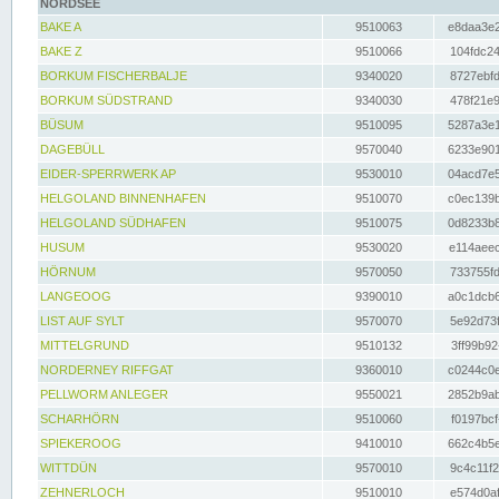
NORDSEE
BAKE A
9510063
e8daa3e2
BAKE Z
9510066
104fdc24
BORKUM FISCHERBALJE
9340020
8727ebfd
BORKUM SÜDSTRAND
9340030
478f21e9
BÜSUM
9510095
5287a3e1
DAGEBÜLL
9570040
6233e901
EIDER-SPERRWERK AP
9530010
04acd7e5
HELGOLAND BINNENHAFEN
9510070
c0ec139b
HELGOLAND SÜDHAFEN
9510075
0d8233b8
HUSUM
9530020
e114aeec
HÖRNUM
9570050
733755fd
LANGEOOG
9390010
a0c1dcb6
LIST AUF SYLT
9570070
5e92d73f
MITTELGRUND
9510132
3ff99b92
NORDERNEY RIFFGAT
9360010
c0244c0e
PELLWORM ANLEGER
9550021
2852b9ab
SCHARHÖRN
9510060
f0197bcf
SPIEKEROOG
9410010
662c4b5e
WITTDÜN
9570010
9c4c11f2
ZEHNERLOCH
9510010
e574d0af