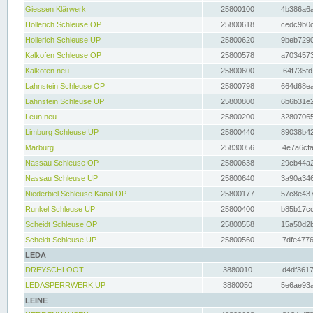
Giessen Klärwerk
25800100
4b386a6a
Hollerich Schleuse OP
25800618
cedc9b0c
Hollerich Schleuse UP
25800620
9beb7290
Kalkofen Schleuse OP
25800578
a7034573
Kalkofen neu
25800600
64f735fd
Lahnstein Schleuse OP
25800798
664d68ea
Lahnstein Schleuse UP
25800800
6b6b31e2
Leun neu
25800200
32807065
Limburg Schleuse UP
25800440
89038b42
Marburg
25830056
4e7a6cfa
Nassau Schleuse OP
25800638
29cb44a2
Nassau Schleuse UP
25800640
3a90a346
Niederbiel Schleuse Kanal OP
25800177
57c8e437
Runkel Schleuse UP
25800400
b85b17cc
Scheidt Schleuse OP
25800558
15a50d2b
Scheidt Schleuse UP
25800560
7dfe4776
LEDA
DREYSCHLOOT
3880010
d4df3617
LEDASPERRWERK UP
3880050
5e6ae93a
LEINE