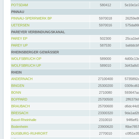
POTSDAM
580412
5e10e1e7
PINNAU
PINNAU-SPERRWERK BP
5970018
26259e8f
UETERSEN
5970016
575da86f
PAREYER VERBINDUNGSKANAL
PAREY EP
502300
25ca1bef
PAREY UP
587530
bafddcbf
RHEINSBERGER GEWÄSSER
WOLFSBRUCH OP
589000
4d00c13e
WOLFSBRUCH UP
589010
3d43a8d7
RHEIN
ANDERNACH
27100400
5735892a
BINGEN
25300200
0309cd61
BONN
2710080
593647aa
BOPPARD
25700500
2ff6379d
BRAUBACH
25700600
d6dc44d1
BREISACH
23300320
9da1ad2b
Basel-Rheinhalle
2310010
94f6eff1
Bodenheim
23900620
f6be7857
DUISBURG-RUHRORT
2770010
c0f51e35