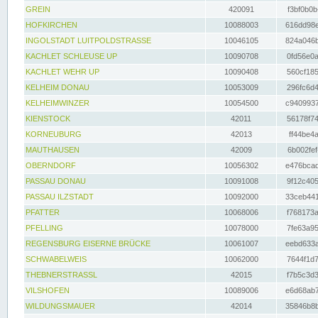
GREIN
420091
f3bf0b0b
HOFKIRCHEN
10088003
616dd98e
INGOLSTADT LUITPOLDSTRASSE
10046105
824a046b
KACHLET SCHLEUSE UP
10090708
0fd56e0a
KACHLET WEHR UP
10090408
560cf185
KELHEIM DONAU
10053009
296fc6d4
KELHEIMWINZER
10054500
c9409937
KIENSTOCK
42011
56178f74
KORNEUBURG
42013
ff44be4a
MAUTHAUSEN
42009
6b002fef
OBERNDORF
10056302
e476bcad
PASSAU DONAU
10091008
9f12c405
PASSAU ILZSTADT
10092000
33ceb441
PFATTER
10068006
f768173a
PFELLING
10078000
7fe63a95
REGENSBURG EISERNE BRÜCKE
10061007
eebd633a
SCHWABELWEIS
10062000
7644f1d7
THEBNERSTRASSL
42015
f7b5c3d3
VILSHOFEN
10089006
e6d68ab7
WILDUNGSMAUER
42014
35846b8b