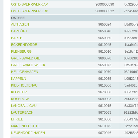
OSTE-SPERRWERK AP
9000000590
8c3295dc
OSTE-SPERRWERK BP
9000000532
7cb4566b
OSTSEE
ALTHAGEN
9650024
b8d05bf9
BARHÖFT
9650040
09227288
BARTH
9650030
00c33ed9
ECKERNFÖRDE
9610045
1faa9b2c
FLENSBURG
9610010
9e19c411
GREIFSWALD OIE
9690078
087b6386
GREIFSWALD-WIECK
9650073
6b53ef42
HEILIGENHAFEN
9610070
06219dd9
KAPPELN
9610035
b09f2243
KIEL-HOLTENAU
9610066
3ad4013f
KLOSTER
9670050
905e7328
KOSEROW
9690093
c0f33a36
LANGBALLIGAU
9610015
5a33bf14
LAUTERBACH
9670063
91922b9b
LT KIEL
9610050
736437d7
MARIENLEUCHTE
9610075
8effc15d
NEUENDORF HAFEN
9670046
492f85b8