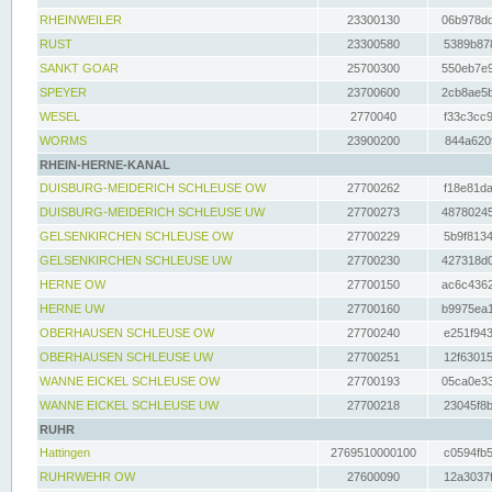
RHEINWEILER
23300130
06b978dd
RUST
23300580
5389b878
SANKT GOAR
25700300
550eb7e9
SPEYER
23700600
2cb8ae5b
WESEL
2770040
f33c3cc9
WORMS
23900200
844a620f
RHEIN-HERNE-KANAL
DUISBURG-MEIDERICH SCHLEUSE OW
27700262
f18e81da
DUISBURG-MEIDERICH SCHLEUSE UW
27700273
48780245
GELSENKIRCHEN SCHLEUSE OW
27700229
5b9f8134
GELSENKIRCHEN SCHLEUSE UW
27700230
427318d0
HERNE OW
27700150
ac6c4362
HERNE UW
27700160
b9975ea1
OBERHAUSEN SCHLEUSE OW
27700240
e251f943
OBERHAUSEN SCHLEUSE UW
27700251
12f63015
WANNE EICKEL SCHLEUSE OW
27700193
05ca0e33
WANNE EICKEL SCHLEUSE UW
27700218
23045f8b
RUHR
Hattingen
2769510000100
c0594fb5
RUHRWEHR OW
27600090
12a3037f