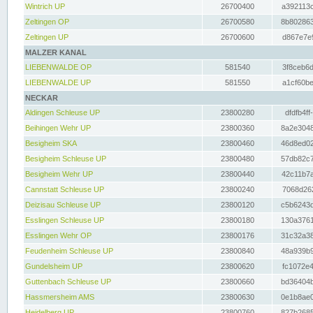
Wintrich UP
26700400
a392113c
Zeltingen OP
26700580
8b802863
Zeltingen UP
26700600
d867e7e9
MALZER KANAL
LIEBENWALDE OP
581540
3f8ceb6d
LIEBENWALDE UP
581550
a1cf60be
NECKAR
Aldingen Schleuse UP
23800280
dfdfb4ff
Beihingen Wehr UP
23800360
8a2e3048
Besigheim SKA
23800460
46d8ed02
Besigheim Schleuse UP
23800480
57db82c7
Besigheim Wehr UP
23800440
42c11b7a
Cannstatt Schleuse UP
23800240
7068d262
Deizisau Schleuse UP
23800120
c5b6243d
Esslingen Schleuse UP
23800180
130a3761
Esslingen Wehr OP
23800176
31c32a38
Feudenheim Schleuse UP
23800840
48a939b9
Gundelsheim UP
23800620
fc1072e4
Guttenbach Schleuse UP
23800660
bd36404b
Hassmersheim AMS
23800630
0e1b8ae0
Heidelberg UP
23800760
827b2685