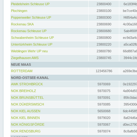
Pleidelsheim Schleuse UP
23800400
6e183f4b
Plochingen
23800100
be7ce40e
Poppenweiler Schleuse UP
23800300
f4854a4c
Rockenau SKA
23800690
4c00a166
Rockenau Schleuse UP
23800680
5ab4f00f
Schwabenheim Schleuse UP
23800800
ec9d3a4d
Untertürkheim Schleuse UP
23800220
a5ca02fb
Wieblingen Wehr UP neu
23800780
66d887a6
Ziegelhausen AMS
23800745
3944c1fd
NEUE MAAS
ROTTERDAM
123456786
a269e3be
NORD-OSTSEE-KANAL
AWK STROHBRÜCK
5970069
0e192297
NOK BREIHOLZ
5970075
4a904d59
NOK BRUNSBÜTTEL
5970091
85fc0dac
NOK DÜKERSWISCH
5970085
3954300d
NOK KIEL AUSSEN
5650068
6dc44585
NOK KIEL BINNEN
5979020
8af24d6a
NOK KÖNIGSFÖRDE
5970067
d0ec2790
NOK RENDSBURG
5970074
8c8afb56