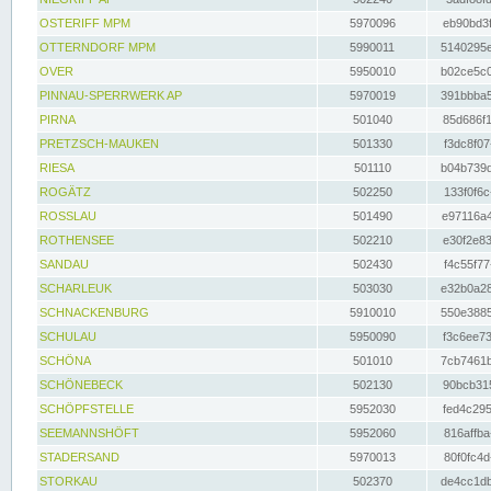
OSTERIFF MPM
5970096
eb90bd3f
OTTERNDORF MPM
5990011
5140295e
OVER
5950010
b02ce5c0
PINNAU-SPERRWERK AP
5970019
391bbba5
PIRNA
501040
85d686f1
PRETZSCH-MAUKEN
501330
f3dc8f07
RIESA
501110
b04b739d
ROGÄTZ
502250
133f0f6c
ROSSLAU
501490
e97116a4
ROTHENSEE
502210
e30f2e83
SANDAU
502430
f4c55f77
SCHARLEUK
503030
e32b0a28
SCHNACKENBURG
5910010
550e3885
SCHULAU
5950090
f3c6ee73
SCHÖNA
501010
7cb7461b
SCHÖNEBECK
502130
90bcb315
SCHÖPFSTELLE
5952030
fed4c295
SEEMANNSHÖFT
5952060
816affba
STADERSAND
5970013
80f0fc4d
STORKAU
502370
de4cc1db