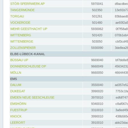
STÖR-SPERRWERK AP
5970041
d9acdbec
TANGERMÜNDE
502350
13e91b77
TORGAU
501261
83bbaedb
VOCKERODE
501480
ae93f2a5
WEHR GEESTHACHT UP
5930062
0f7f58a8
WITTENBERG
501420
070b1eb4
WITTENBERGE
503050
cbf3cd49
ZOLLENSPIEKER
5930090
3de8ea26
ELBE-LÜBECK-KANAL
BÜSSAU UP
9669040
bf7bb8e8
DONNERSCHLEUSE OP
9660049
45634232
MÖLLN
9660050
46644438
EMS
DALUM
3550040
ad357e52
DUKEGAT
3990020
7753c1fa
EMDEN NEUE SEESCHLEUSE
3970010
edfdf747
EMSHÖRN
9340010
c8af067c
FUESTRUP
3310010
3a8ed45f
KNOCK
3990010
438b565e
LEERORT
3910010
abb23dad