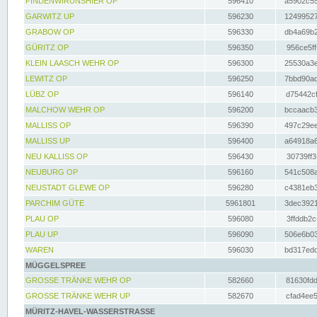
FINDENWIRUNSHIER OP
596410
a5902c55
GARWITZ UP
596230
12499527
GRABOW OP
596330
db4a69b2
GÜRITZ OP
596350
956ce5ff
KLEIN LAASCH WEHR OP
596300
25530a3e
LEWITZ OP
596250
7bbd90ad
LÜBZ OP
596140
d75442cf
MALCHOW WEHR OP
596200
bccaacb3
MALLISS OP
596390
497c29ee
MALLISS UP
596400
a64918a6
NEU KALLISS OP
596430
30739ff3
NEUBURG OP
596160
541c508a
NEUSTADT GLEWE OP
596280
c4381eb3
PARCHIM GÜTE
5961801
3dec3921
PLAU OP
596080
3ffddb2c
PLAU UP
596090
506e6b03
WAREN
596030
bd317edd
MÜGGELSPREE
GROSSE TRÄNKE WEHR OP
582660
81630fdd
GROSSE TRÄNKE WEHR UP
582670
cfad4ee5
MÜRITZ-HAVEL-WASSERSTRASSE