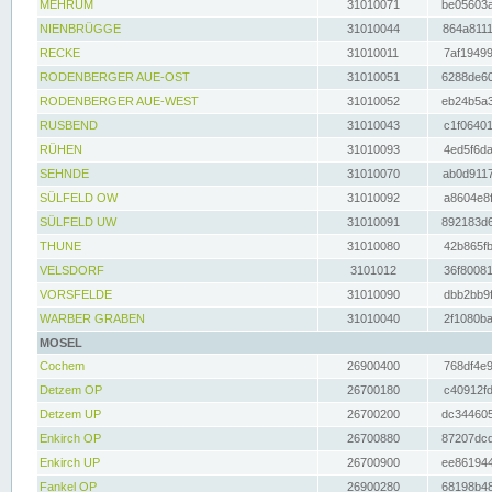
MEHRUM
31010071
be05603a
NIENBRÜGGE
31010044
864a8111
RECKE
31010011
7af19499
RODENBERGER AUE-OST
31010051
6288de60
RODENBERGER AUE-WEST
31010052
eb24b5a3
RUSBEND
31010043
c1f06401
RÜHEN
31010093
4ed5f6da
SEHNDE
31010070
ab0d9117
SÜLFELD OW
31010092
a8604e8f
SÜLFELD UW
31010091
892183d6
THUNE
31010080
42b865fb
VELSDORF
3101012
36f80081
VORSFELDE
31010090
dbb2bb9f
WARBER GRABEN
31010040
2f1080ba
MOSEL
Cochem
26900400
768df4e9
Detzem OP
26700180
c40912fd
Detzem UP
26700200
dc344605
Enkirch OP
26700880
87207dcd
Enkirch UP
26700900
ee861944
Fankel OP
26900280
68198b48