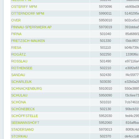
OSTERIFF MPM
5970096
eb90bd3f
OTTERNDORF MPM
5990011
5140295e
OVER
5950010
b02ce5c0
PINNAU-SPERRWERK AP
5970019
391bbba5
PIRNA
501040
85d686f1
PRETZSCH-MAUKEN
501330
f3dc8f07
RIESA
501110
b04b739d
ROGÄTZ
502250
133f0f6c
ROSSLAU
501490
e97116a4
ROTHENSEE
502210
e30f2e83
SANDAU
502430
f4c55f77
SCHARLEUK
503030
e32b0a28
SCHNACKENBURG
5910010
550e3885
SCHULAU
5950090
f3c6ee73
SCHÖNA
501010
7cb7461b
SCHÖNEBECK
502130
90bcb315
SCHÖPFSTELLE
5952030
fed4c295
SEEMANNSHÖFT
5952060
816affba
STADERSAND
5970013
80f0fc4d
STORKAU
502370
de4cc1db