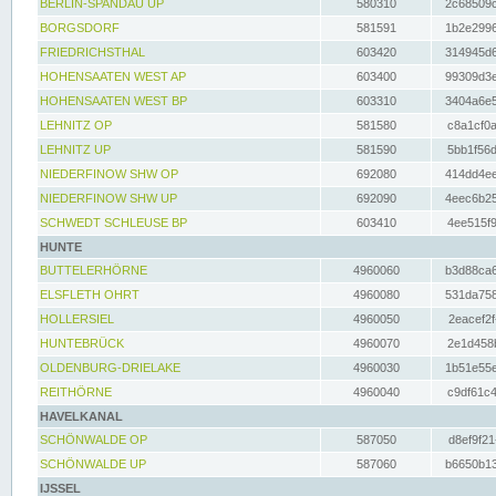
BERLIN-SPANDAU UP
580310
2c68509c
BORGSDORF
581591
1b2e2996
FRIEDRICHSTHAL
603420
314945d6
HOHENSAATEN WEST AP
603400
99309d3e
HOHENSAATEN WEST BP
603310
3404a6e5
LEHNITZ OP
581580
c8a1cf0a
LEHNITZ UP
581590
5bb1f56d
NIEDERFINOW SHW OP
692080
414dd4ee
NIEDERFINOW SHW UP
692090
4eec6b25
SCHWEDT SCHLEUSE BP
603410
4ee515f9
HUNTE
BUTTELERHÖRNE
4960060
b3d88ca6
ELSFLETH OHRT
4960080
531da758
HOLLERSIEL
4960050
2eacef2f
HUNTEBRÜCK
4960070
2e1d458b
OLDENBURG-DRIELAKE
4960030
1b51e55e
REITHÖRNE
4960040
c9df61c4
HAVELKANAL
SCHÖNWALDE OP
587050
d8ef9f21
SCHÖNWALDE UP
587060
b6650b13
IJSSEL