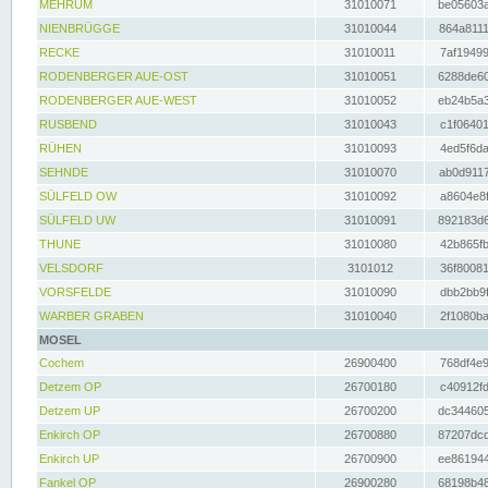
MEHRUM
31010071
be05603a
NIENBRÜGGE
31010044
864a8111
RECKE
31010011
7af19499
RODENBERGER AUE-OST
31010051
6288de60
RODENBERGER AUE-WEST
31010052
eb24b5a3
RUSBEND
31010043
c1f06401
RÜHEN
31010093
4ed5f6da
SEHNDE
31010070
ab0d9117
SÜLFELD OW
31010092
a8604e8f
SÜLFELD UW
31010091
892183d6
THUNE
31010080
42b865fb
VELSDORF
3101012
36f80081
VORSFELDE
31010090
dbb2bb9f
WARBER GRABEN
31010040
2f1080ba
MOSEL
Cochem
26900400
768df4e9
Detzem OP
26700180
c40912fd
Detzem UP
26700200
dc344605
Enkirch OP
26700880
87207dcd
Enkirch UP
26700900
ee861944
Fankel OP
26900280
68198b48