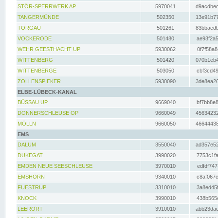
STÖR-SPERRWERK AP
5970041
d9acdbec
TANGERMÜNDE
502350
13e91b77
TORGAU
501261
83bbaedb
VOCKERODE
501480
ae93f2a5
WEHR GEESTHACHT UP
5930062
0f7f58a8
WITTENBERG
501420
070b1eb4
WITTENBERGE
503050
cbf3cd49
ZOLLENSPIEKER
5930090
3de8ea26
ELBE-LÜBECK-KANAL
BÜSSAU UP
9669040
bf7bb8e8
DONNERSCHLEUSE OP
9660049
45634232
MÖLLN
9660050
46644438
EMS
DALUM
3550040
ad357e52
DUKEGAT
3990020
7753c1fa
EMDEN NEUE SEESCHLEUSE
3970010
edfdf747
EMSHÖRN
9340010
c8af067c
FUESTRUP
3310010
3a8ed45f
KNOCK
3990010
438b565e
LEERORT
3910010
abb23dad