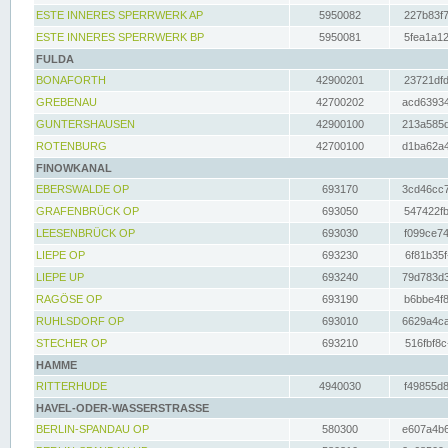
ESTE INNERES SPERRWERK AP
5950082
227b83f7
ESTE INNERES SPERRWERK BP
5950081
5fea1a12
FULDA
BONAFORTH
42900201
23721dfd
GREBENAU
42700202
acd63934
GUNTERSHAUSEN
42900100
213a585d
ROTENBURG
42700100
d1ba62a4
FINOWKANAL
EBERSWALDE OP
693170
3cd46cc7
GRAFENBRÜCK OP
693050
547422fb
LEESENBRÜCK OP
693030
f099ce74
LIEPE OP
693230
6f81b35f
LIEPE UP
693240
79d783d3
RAGÖSE OP
693190
b6bbe4f8
RUHLSDORF OP
693010
6629a4ca
STECHER OP
693210
516fbf8c
HAMME
RITTERHUDE
4940030
f49855d8
HAVEL-ODER-WASSERSTRASSE
BERLIN-SPANDAU OP
580300
e607a4b6