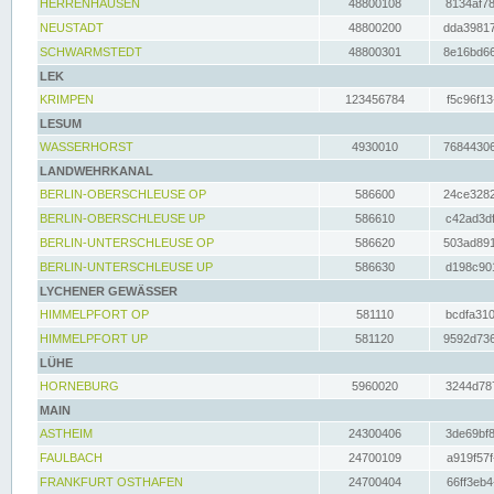
HERRENHAUSEN
48800108
8134af78
NEUSTADT
48800200
dda39817
SCHWARMSTEDT
48800301
8e16bd66
LEK
KRIMPEN
123456784
f5c96f13
LESUM
WASSERHORST
4930010
76844306
LANDWEHRKANAL
BERLIN-OBERSCHLEUSE OP
586600
24ce3282
BERLIN-OBERSCHLEUSE UP
586610
c42ad3df
BERLIN-UNTERSCHLEUSE OP
586620
503ad891
BERLIN-UNTERSCHLEUSE UP
586630
d198c901
LYCHENER GEWÄSSER
HIMMELPFORT OP
581110
bcdfa310
HIMMELPFORT UP
581120
9592d736
LÜHE
HORNEBURG
5960020
3244d787
MAIN
ASTHEIM
24300406
3de69bf8
FAULBACH
24700109
a919f57f
FRANKFURT OSTHAFEN
24700404
66ff3eb4