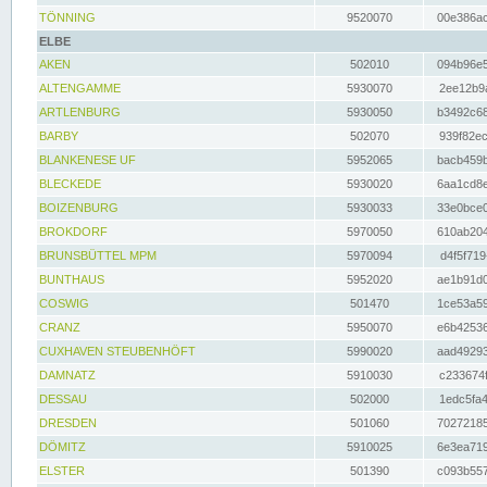
TÖNNING
9520070
00e386ac
ELBE
AKEN
502010
094b96e5
ALTENGAMME
5930070
2ee12b9a
ARTLENBURG
5930050
b3492c68
BARBY
502070
939f82ec
BLANKENESE UF
5952065
bacb459b
BLECKEDE
5930020
6aa1cd8e
BOIZENBURG
5930033
33e0bce0
BROKDORF
5970050
610ab204
BRUNSBÜTTEL MPM
5970094
d4f5f719
BUNTHAUS
5952020
ae1b91d0
COSWIG
501470
1ce53a59
CRANZ
5950070
e6b42536
CUXHAVEN STEUBENHÖFT
5990020
aad49293
DAMNATZ
5910030
c233674f
DESSAU
502000
1edc5fa4
DRESDEN
501060
70272185
DÖMITZ
5910025
6e3ea719
ELSTER
501390
c093b557