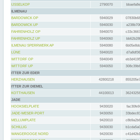
IJSSELKOP
2790070
bbaefa8e
ILMENAU
BARDOWICK OP
5940029
07830b68
BARDOWICK UP
5940030
a238b70f
FAHRENHOLZ OP
5940070
c33c3667
FAHRENHOLZ UP
5940060
bb62b28f
ILMENAU SPERRWERK AP
5940080
6b05e8dc
LÜNE
5940020
d7a8df36
WITTORF OP
5940049
eb3d4195
WITTORF UP
5940050
308c39b6
ITTER ZUR EDER
HERZHAUSEN
42800218
855205e7
ITTER ZUR DIEMEL
KOTTHAUSEN
44100013
36243256
JADE
HOOKSIELPLATE
9430020
fac30fe9
JADE-WESER-PORT
9430050
33bdec83
MELLUMPLATE
9420010
c8b9a2b6
SCHILLIG
9430030
b1cda5a0
WANGEROOGE NORD
9420030
c41d42b1