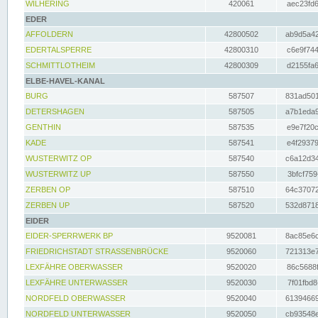
WILHERING
420061
aec23fd6
EDER
AFFOLDERN
42800502
ab9d5a42
EDERTALSPERRE
42800310
c6e9f744
SCHMITTLOTHEIM
42800309
d2155fa6
ELBE-HAVEL-KANAL
BURG
587507
831ad501
DETERSHAGEN
587505
a7b1eda9
GENTHIN
587535
e9e7f20c
KADE
587541
e4f29379
WUSTERWITZ OP
587540
c6a12d34
WUSTERWITZ UP
587550
3bfcf759
ZERBEN OP
587510
64c37072
ZERBEN UP
587520
532d8718
EIDER
EIDER-SPERRWERK BP
9520081
8ac85e6c
FRIEDRICHSTADT STRASSENBRÜCKE
9520060
721313e7
LEXFÄHRE OBERWASSER
9520020
86c5688f
LEXFÄHRE UNTERWASSER
9520030
7f01fbd8
NORDFELD OBERWASSER
9520040
61394669
NORDFELD UNTERWASSER
9520050
cb93548e