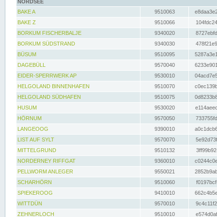
NORDSEE
BAKE A
9510063
e8daa3e2
BAKE Z
9510066
104fdc24
BORKUM FISCHERBALJE
9340020
8727ebfd
BORKUM SÜDSTRAND
9340030
478f21e9
BÜSUM
9510095
5287a3e1
DAGEBÜLL
9570040
6233e901
EIDER-SPERRWERK AP
9530010
04acd7e5
HELGOLAND BINNENHAFEN
9510070
c0ec139b
HELGOLAND SÜDHAFEN
9510075
0d8233b8
HUSUM
9530020
e114aeec
HÖRNUM
9570050
733755fd
LANGEOOG
9390010
a0c1dcb6
LIST AUF SYLT
9570070
5e92d73f
MITTELGRUND
9510132
3ff99b92
NORDERNEY RIFFGAT
9360010
c0244c0e
PELLWORM ANLEGER
9550021
2852b9ab
SCHARHÖRN
9510060
f0197bcf
SPIEKEROOG
9410010
662c4b5e
WITTDÜN
9570010
9c4c11f2
ZEHNERLOCH
9510010
e574d0af