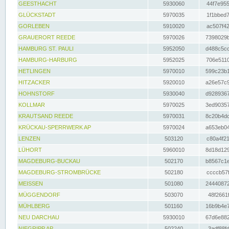
GEESTHACHT
5930060
44f7e955
GLÜCKSTADT
5970035
1f1bbed7
GORLEBEN
5910020
ac507f42
GRAUERORT REEDE
5970026
7398029b
HAMBURG ST. PAULI
5952050
d488c5cc
HAMBURG-HARBURG
5952025
706e5110
HETLINGEN
5970010
599c23b1
HITZACKER
5920010
a26e57c9
HOHNSTORF
5930040
d9289367
KOLLMAR
5970025
3ed90357
KRAUTSAND REEDE
5970031
8c20b4dc
KRÜCKAU-SPERRWERK AP
5970024
a653eb04
LENZEN
503120
c80a4f21
LÜHORT
5960010
8d18d129
MAGDEBURG-BUCKAU
502170
b8567c1e
MAGDEBURG-STROMBRÜCKE
502180
ccccb57f
MEISSEN
501080
24440872
MÜGGENDORF
503070
48f2661f
MÜHLBERG
501160
16b9b4e7
NEU DARCHAU
5930010
67d6e882
NIEGRIPP AP
502240
3adf88fd