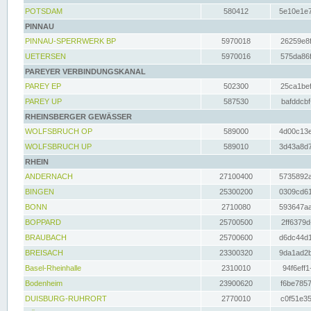
POTSDAM
580412
5e10e1e7
PINNAU
PINNAU-SPERRWERK BP
5970018
26259e8f
UETERSEN
5970016
575da86f
PAREYER VERBINDUNGSKANAL
PAREY EP
502300
25ca1bef
PAREY UP
587530
bafddcbf
RHEINSBERGER GEWÄSSER
WOLFSBRUCH OP
589000
4d00c13e
WOLFSBRUCH UP
589010
3d43a8d7
RHEIN
ANDERNACH
27100400
5735892a
BINGEN
25300200
0309cd61
BONN
2710080
593647aa
BOPPARD
25700500
2ff6379d
BRAUBACH
25700600
d6dc44d1
BREISACH
23300320
9da1ad2b
Basel-Rheinhalle
2310010
94f6eff1
Bodenheim
23900620
f6be7857
DUISBURG-RUHRORT
2770010
c0f51e35