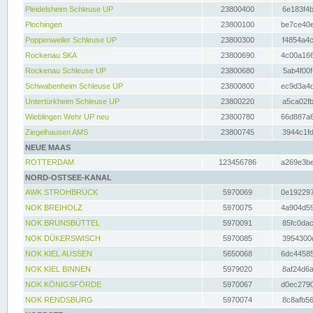
Pleidelsheim Schleuse UP
23800400
6e183f4b
Plochingen
23800100
be7ce40e
Poppenweiler Schleuse UP
23800300
f4854a4c
Rockenau SKA
23800690
4c00a166
Rockenau Schleuse UP
23800680
5ab4f00f
Schwabenheim Schleuse UP
23800800
ec9d3a4d
Untertürkheim Schleuse UP
23800220
a5ca02fb
Wieblingen Wehr UP neu
23800780
66d887a6
Ziegelhausen AMS
23800745
3944c1fd
NEUE MAAS
ROTTERDAM
123456786
a269e3be
NORD-OSTSEE-KANAL
AWK STROHBRÜCK
5970069
0e192297
NOK BREIHOLZ
5970075
4a904d59
NOK BRUNSBÜTTEL
5970091
85fc0dac
NOK DÜKERSWISCH
5970085
3954300d
NOK KIEL AUSSEN
5650068
6dc44585
NOK KIEL BINNEN
5979020
8af24d6a
NOK KÖNIGSFÖRDE
5970067
d0ec2790
NOK RENDSBURG
5970074
8c8afb56