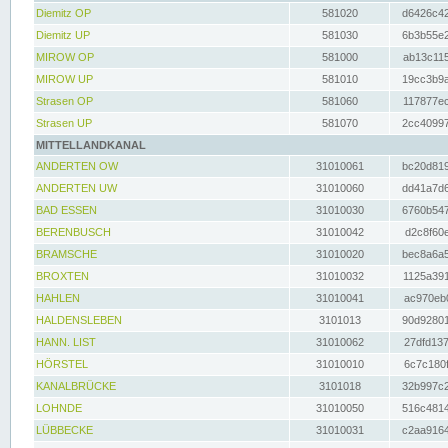
Diemitz OP
581020
d6426c42
Diemitz UP
581030
6b3b55e2
MIROW OP
581000
ab13c115
MIROW UP
581010
19cc3b9a
Strasen OP
581060
117877ec
Strasen UP
581070
2cc40997
MITTELLANDKANAL
ANDERTEN OW
31010061
bc20d819
ANDERTEN UW
31010060
dd41a7d6
BAD ESSEN
31010030
6760b547
BERENBUSCH
31010042
d2c8f60e
BRAMSCHE
31010020
bec8a6a5
BROXTEN
31010032
1125a391
HAHLEN
31010041
ac970eb0
HALDENSLEBEN
3101013
90d92801
HANN. LIST
31010062
27dfd137
HÖRSTEL
31010010
6c7c180f
KANALBRÜCKE
3101018
32b997c2
LOHNDE
31010050
516c4814
LÜBBECKE
31010031
c2aa9164