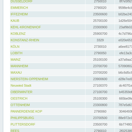
DÜSSELDORF
2750010
8f7e5f92
EMMERICH
2790020
9598e4cb
IFFEZHEIM
23500600
b02be240
KAUB
25700100
1d26e504
KEHL-KRONENHOF
23300900
23af9b02
KOBLENZ
25900700
4c7d796a
KONSTANZ-RHEIN
3329
e020e651
KÖLN
2730010
a6ee8177
LOBITH
2790050
efe13a3d
MAINZ
25100100
a37a9aa3
MANNHEIM
23700700
57090802
MAXAU
23700200
b6c6d5c8
NIERSTEIN-OPPENHEIM
23900600
d28e7ed1
Neuwied Stadt
27100370
dc407f1e
OBERWINTER
27100700
b45359df
OESTRICH
25100300
665be0fe
OTTENHEIM
23300800
787e5d63
PANNERDENSE KOP
2790060
3046493f
PHILIPPSBURG
23700500
88e972e1
PLITTERSDORF
23500700
6b774802
REES
2790010
2f025389