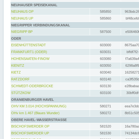
NEUHAUSER SPEISEKANAL
NEUHAUS OP
585850
963bdc26
NEUHAUS UP
585860
bf48cefd
NIEGRIPPER VERBINDUNGSKANAL
NIEGRIPP BP
587500
e506460f
ODER
EISENHÜTTENSTADT
603000
8675aa70
FRANKFURT1 (ODER)
603031
bffdf7f2
HOHENSAATEN-FINOW
603080
f7a639a4
KIENITZ
603050
6298a8f9
KIETZ
603040
16258271
RATZDORF
603140
ca3f535b
SCHWEDT-ODERBRÜCKE
603130
e28babaa
STÜTZKOW
603100
30bff0df
ORANIENBURGER HAVEL
OHV KM 3.014 (HOCHSPANNUNG)
580271
eea7e3dc
OHv km 1.467 (Blaues Wunder)
580272
8b51c505
OBERE HAVEL-WASSERSTRASSE
BISCHOFSWERDER OP
581520
16a780aa
BISCHOFSWERDER UP
581530
74134dc6