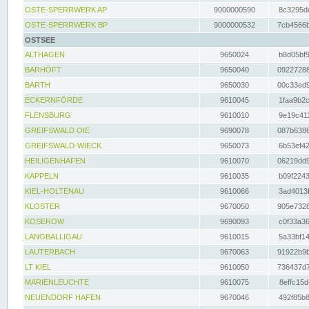
OSTE-SPERRWERK AP
9000000590
8c3295dc
OSTE-SPERRWERK BP
9000000532
7cb4566b
OSTSEE
ALTHAGEN
9650024
b8d05bf9
BARHÖFT
9650040
09227288
BARTH
9650030
00c33ed9
ECKERNFÖRDE
9610045
1faa9b2c
FLENSBURG
9610010
9e19c411
GREIFSWALD OIE
9690078
087b6386
GREIFSWALD-WIECK
9650073
6b53ef42
HEILIGENHAFEN
9610070
06219dd9
KAPPELN
9610035
b09f2243
KIEL-HOLTENAU
9610066
3ad4013f
KLOSTER
9670050
905e7328
KOSEROW
9690093
c0f33a36
LANGBALLIGAU
9610015
5a33bf14
LAUTERBACH
9670063
91922b9b
LT KIEL
9610050
736437d7
MARIENLEUCHTE
9610075
8effc15d
NEUENDORF HAFEN
9670046
492f85b8