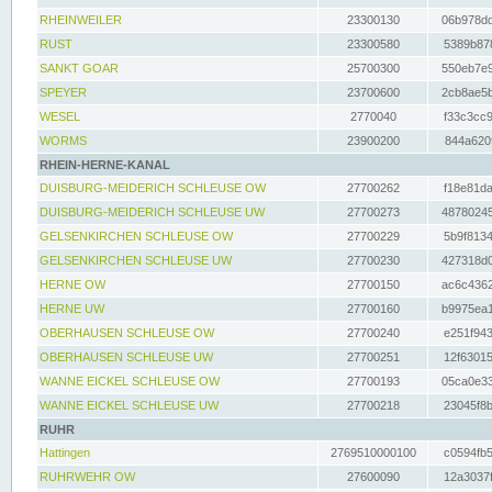
RHEINWEILER
23300130
06b978dd
RUST
23300580
5389b878
SANKT GOAR
25700300
550eb7e9
SPEYER
23700600
2cb8ae5b
WESEL
2770040
f33c3cc9
WORMS
23900200
844a620f
RHEIN-HERNE-KANAL
DUISBURG-MEIDERICH SCHLEUSE OW
27700262
f18e81da
DUISBURG-MEIDERICH SCHLEUSE UW
27700273
48780245
GELSENKIRCHEN SCHLEUSE OW
27700229
5b9f8134
GELSENKIRCHEN SCHLEUSE UW
27700230
427318d0
HERNE OW
27700150
ac6c4362
HERNE UW
27700160
b9975ea1
OBERHAUSEN SCHLEUSE OW
27700240
e251f943
OBERHAUSEN SCHLEUSE UW
27700251
12f63015
WANNE EICKEL SCHLEUSE OW
27700193
05ca0e33
WANNE EICKEL SCHLEUSE UW
27700218
23045f8b
RUHR
Hattingen
2769510000100
c0594fb5
RUHRWEHR OW
27600090
12a3037f