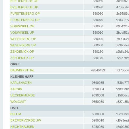
BREDEREICHE OP
580080
308f5979
BREDEREICHE UP
580090
470acd2a
FÜRSTENBERG OP
580060
2c95f83d
FÜRSTENBERG UP
580070
a5830277
VOßWINKEL OP
580000
09b422f7
VOßWINKEL UP
580010
2bcef51a
WESENBERG OP
580020
7909d3f7
WESENBERG UP
580030
da3b5de9
ZEHDENICK OP
580160
a9b8e24c
ZEHDENICK UP
580170
721d7dbf
ORKE
DALWIGKSTHAL
42840453
f0f78cc4
KLEINES HAFF
KARLSHAGEN
9690085
f53bb77f
KARNIN
9690084
da893bbd
UECKERMÜNDE
9690088
c1588dcc
WOLGAST
9650080
b327e35c
OSTE
BELUM
5980060
a9e93be0
BREMERVÖRDE UW
5980010
cf8a3ea2
HECHTHAUSEN
5980030
e5e02890