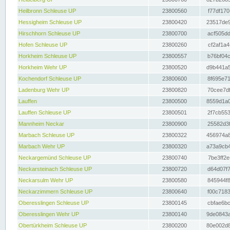
Heilbronn Schleuse UP
23800560
f77df170
Hessigheim Schleuse UP
23800420
23517de9
Hirschhorn Schleuse UP
23800700
acf505dd
Hofen Schleuse UP
23800260
cf2af1a4
Horkheim Schleuse UP
23800557
b76bf04c
Horkheim Wehr UP
23800520
d9b441a5
Kochendorf Schleuse UP
23800600
8f695e71
Ladenburg Wehr UP
23800820
70cee7df
Lauffen
23800500
8559d1a0
Lauffen Schleuse UP
23800501
2f7cb553
Mannheim Neckar
23800900
25582d3f
Marbach Schleuse UP
23800322
456974a8
Marbach Wehr UP
23800320
a73a9cb4
Neckargemünd Schleuse UP
23800740
7be3ff2e
Neckarsteinach Schleuse UP
23800720
d64d07f7
Neckarsulm Wehr UP
23800580
845944f8
Neckarzimmern Schleuse UP
23800640
f00c7183
Oberesslingen Schleuse UP
23800145
cbfae6bc
Oberesslingen Wehr UP
23800140
9de0843a
Obertürkheim Schleuse UP
23800200
80e002d8