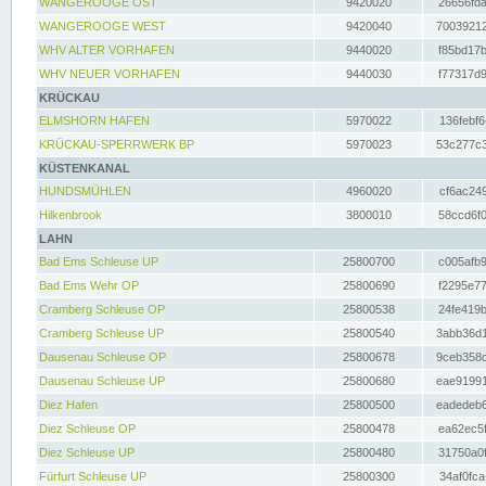
WANGEROOGE OST
9420020
26656fda
WANGEROOGE WEST
9420040
70039212
WHV ALTER VORHAFEN
9440020
f85bd17b
WHV NEUER VORHAFEN
9440030
f77317d9
KRÜCKAU
ELMSHORN HAFEN
5970022
136febf6
KRÜCKAU-SPERRWERK BP
5970023
53c277c3
KÜSTENKANAL
HUNDSMÜHLEN
4960020
cf6ac249
Hilkenbrook
3800010
58ccd6f0
LAHN
Bad Ems Schleuse UP
25800700
c005afb9
Bad Ems Wehr OP
25800690
f2295e77
Cramberg Schleuse OP
25800538
24fe419b
Cramberg Schleuse UP
25800540
3abb36d1
Dausenau Schleuse OP
25800678
9ceb358c
Dausenau Schleuse UP
25800680
eae91991
Diez Hafen
25800500
eadedeb6
Diez Schleuse OP
25800478
ea62ec5f
Diez Schleuse UP
25800480
31750a0f
Fürfurt Schleuse UP
25800300
34af0fca