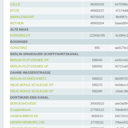
CELLE
48300105
b475386c
EITZE
48900237
47174d8f
MARKLENDORF
48700103
8b4f9f7c
RETHEM
48900204
5aaed954
ALTE MAAS
DORDRECHT
123456785
6c6f84c2
BODENSEE
KONSTANZ
906
aa9179c1
BERLIN-SPANDAUER-SCHIFFFAHRTSKANAL
BERLIN-PLÖTZENSEE OP
586640
ee52ce62
BERLIN-PLÖTZENSEE UP
586650
45721a68
DAHME-WASSERSTRASSE
BERLIN-SCHMÖCKWITZ
586810
6b595707
NEUE MÜHLE SCHLEUSE OP
586270
0e0dbcc9
NEUE MÜHLE SCHLEUSE UP
586280
c9a6c3bf
DORTMUND-EMS-KANAL
BERGESHÖVEDE
34000010
ade3a084
Groppenbruch
27700122
7bbdb421
HASEHUBBRÜCKE
3690010
04572010
HENRICHENBURG OW
27700111
70bee932