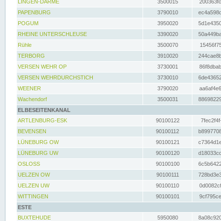
LINGEN-DARME
3500015
200363fc
PAPENBURG
3790010
ec4a598d
POGUM
3950020
5d1e4350
RHEINE UNTERSCHLEUSE
3390020
50a449ba
Rühle
3500070
15456f75
TERBORG
3910020
244cae8b
VERSEN WEHR OP
3730001
86f8dbab
VERSEN WEHRDURCHSTICH
3730010
6de43652
WEENER
3790020
aa6af4e6
Wachendorf
3500031
88698229
ELBESEITENKANAL
ARTLENBURG-ESK
90100122
7fec2f4f
BEVENSEN
90100112
b8997708
LÜNEBURG OW
90100121
c7364d1e
LÜNEBURG UW
90100120
d18033cd
OSLOSS
90100100
6c5b6422
UELZEN OW
90100111
728bd3e3
UELZEN UW
90100110
0d0082cf
WITTINGEN
90100101
9cf795ce
ESTE
BUXTEHUDE
5950080
8a08c920