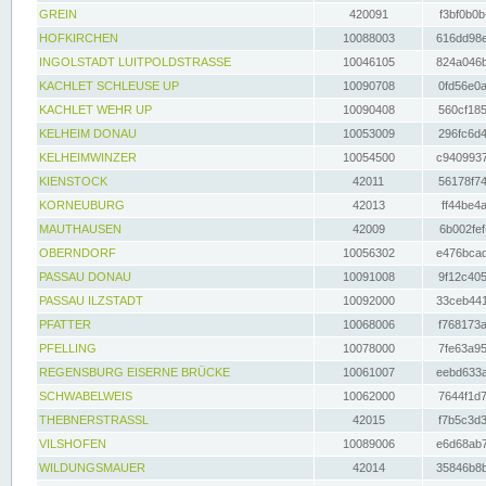
GREIN
420091
f3bf0b0b
HOFKIRCHEN
10088003
616dd98e
INGOLSTADT LUITPOLDSTRASSE
10046105
824a046b
KACHLET SCHLEUSE UP
10090708
0fd56e0a
KACHLET WEHR UP
10090408
560cf185
KELHEIM DONAU
10053009
296fc6d4
KELHEIMWINZER
10054500
c9409937
KIENSTOCK
42011
56178f74
KORNEUBURG
42013
ff44be4a
MAUTHAUSEN
42009
6b002fef
OBERNDORF
10056302
e476bcad
PASSAU DONAU
10091008
9f12c405
PASSAU ILZSTADT
10092000
33ceb441
PFATTER
10068006
f768173a
PFELLING
10078000
7fe63a95
REGENSBURG EISERNE BRÜCKE
10061007
eebd633a
SCHWABELWEIS
10062000
7644f1d7
THEBNERSTRASSL
42015
f7b5c3d3
VILSHOFEN
10089006
e6d68ab7
WILDUNGSMAUER
42014
35846b8b