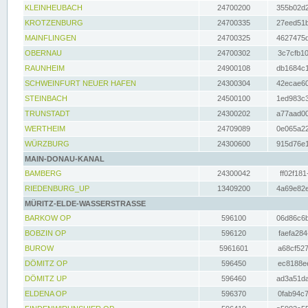
KLEINHEUBACH
24700200
355b02d2
KROTZENBURG
24700335
27eed51b
MAINFLINGEN
24700325
4627475d
OBERNAU
24700302
3c7cfb10
RAUNHEIM
24900108
db1684c1
SCHWEINFURT NEUER HAFEN
24300304
42ecae60
STEINBACH
24500100
1ed983c3
TRUNSTADT
24300202
a77aad00
WERTHEIM
24709089
0e065a22
WÜRZBURG
24300600
915d76e1
MAIN-DONAU-KANAL
BAMBERG
24300042
ff02f181
RIEDENBURG_UP
13409200
4a69e82e
MÜRITZ-ELDE-WASSERSTRASSE
BARKOW OP
596100
06d86c6b
BOBZIN OP
596120
faefa284
BUROW
5961601
a68cf527
DÖMITZ OP
596450
ec8188ee
DÖMITZ UP
596460
ad3a51da
ELDENA OP
596370
0fab94c7