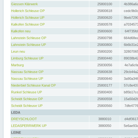
Giessen Klärwerk
25800100
4b386a6a
Hollerich Schleuse OP
25800618
cedc9b0c
Hollerich Schleuse UP
25800620
9beb7290
Kalkofen Schleuse OP
25800578
a7034573
Kalkofen neu
25800600
64f735fd
Lahnstein Schleuse OP
25800798
664d68ea
Lahnstein Schleuse UP
25800800
6b6b31e2
Leun neu
25800200
32807065
Limburg Schleuse UP
25800440
89038b42
Marburg
25830056
4e7a6cfa
Nassau Schleuse OP
25800638
29cb44a2
Nassau Schleuse UP
25800640
3a90a346
Niederbiel Schleuse Kanal OP
25800177
57c8e437
Runkel Schleuse UP
25800400
b85b17cc
Scheidt Schleuse OP
25800558
15a50d2b
Scheidt Schleuse UP
25800560
7dfe4776
LEDA
DREYSCHLOOT
3880010
d4df3617
LEDASPERRWERK UP
3880050
5e6ae93a
LEINE