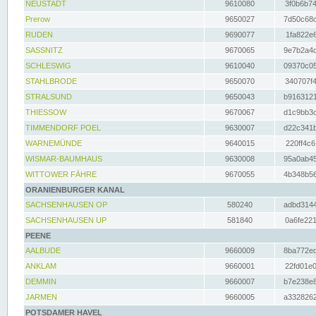
NEUSTADT
9610080
3f0b6b74
Prerow
9650027
7d50c68c
RUDEN
9690077
1fa822e6
SASSNITZ
9670065
9e7b2a4d
SCHLESWIG
9610040
09370c05
STAHLBRODE
9650070
340707f4
STRALSUND
9650043
b9163121
THIESSOW
9670067
d1c9bb3c
TIMMENDORF POEL
9630007
d22c341b
WARNEMÜNDE
9640015
220ff4c6
WISMAR-BAUMHAUS
9630008
95a0ab45
WITTOWER FÄHRE
9670055
4b348b56
ORANIENBURGER KANAL
SACHSENHAUSEN OP
580240
adbd3144
SACHSENHAUSEN UP
581840
0a6fe221
PEENE
AALBUDE
9660009
8ba772ed
ANKLAM
9660001
22fd01e0
DEMMIN
9660007
b7e238e8
JARMEN
9660005
a3328262
POTSDAMER HAVEL