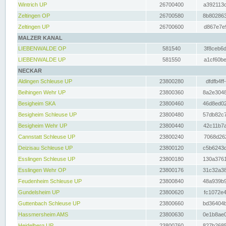
Wintrich UP
26700400
a392113c
Zeltingen OP
26700580
8b802863
Zeltingen UP
26700600
d867e7e9
MALZER KANAL
LIEBENWALDE OP
581540
3f8ceb6d
LIEBENWALDE UP
581550
a1cf60be
NECKAR
Aldingen Schleuse UP
23800280
dfdfb4ff
Beihingen Wehr UP
23800360
8a2e3048
Besigheim SKA
23800460
46d8ed02
Besigheim Schleuse UP
23800480
57db82c7
Besigheim Wehr UP
23800440
42c11b7a
Cannstatt Schleuse UP
23800240
7068d262
Deizisau Schleuse UP
23800120
c5b6243d
Esslingen Schleuse UP
23800180
130a3761
Esslingen Wehr OP
23800176
31c32a38
Feudenheim Schleuse UP
23800840
48a939b9
Gundelsheim UP
23800620
fc1072e4
Guttenbach Schleuse UP
23800660
bd36404b
Hassmersheim AMS
23800630
0e1b8ae0
Heidelberg UP
23800760
827b2685