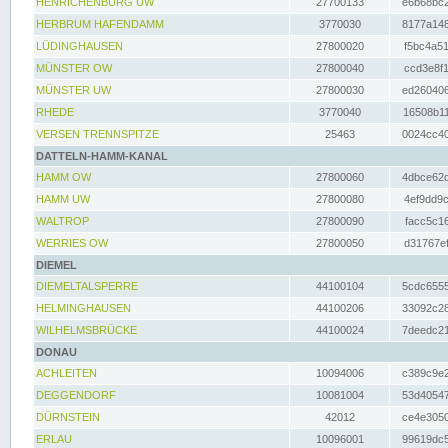
HENRICHENBURG UW
27700133
e6b68bc2
HERBRUM HAFENDAMM
3770030
8177a148
LÜDINGHAUSEN
27800020
f5bc4a51
MÜNSTER OW
27800040
ccd3e8f1
MÜNSTER UW
27800030
ed260406
RHEDE
3770040
16508b11
VERSEN TRENNSPITZE
25463
0024cc40
DATTELN-HAMM-KANAL
HAMM OW
27800060
4dbce62d
HAMM UW
27800080
4ef9dd9c
WALTROP
27800090
facc5c16
WERRIES OW
27800050
d31767ef
DIEMEL
DIEMELTALSPERRE
44100104
5cdc6555
HELMINGHAUSEN
44100206
33092c28
WILHELMSBRÜCKE
44100024
7deedc21
DONAU
ACHLEITEN
10094006
c389c9e2
DEGGENDORF
10081004
53d40547
DÜRNSTEIN
42012
ce4e3050
ERLAU
10096001
99619dc5