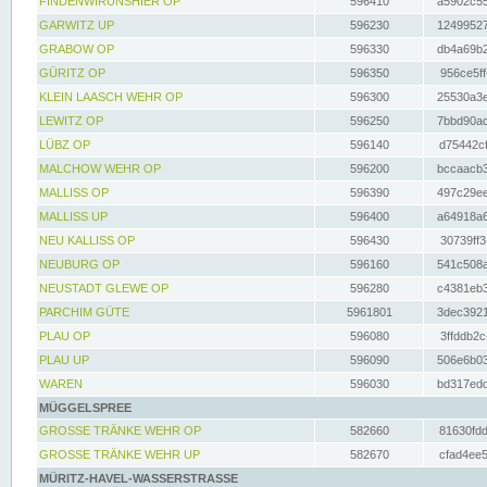
FINDENWIRUNSHIER OP
596410
a5902c55
GARWITZ UP
596230
12499527
GRABOW OP
596330
db4a69b2
GÜRITZ OP
596350
956ce5ff
KLEIN LAASCH WEHR OP
596300
25530a3e
LEWITZ OP
596250
7bbd90ad
LÜBZ OP
596140
d75442cf
MALCHOW WEHR OP
596200
bccaacb3
MALLISS OP
596390
497c29ee
MALLISS UP
596400
a64918a6
NEU KALLISS OP
596430
30739ff3
NEUBURG OP
596160
541c508a
NEUSTADT GLEWE OP
596280
c4381eb3
PARCHIM GÜTE
5961801
3dec3921
PLAU OP
596080
3ffddb2c
PLAU UP
596090
506e6b03
WAREN
596030
bd317edd
MÜGGELSPREE
GROSSE TRÄNKE WEHR OP
582660
81630fdd
GROSSE TRÄNKE WEHR UP
582670
cfad4ee5
MÜRITZ-HAVEL-WASSERSTRASSE