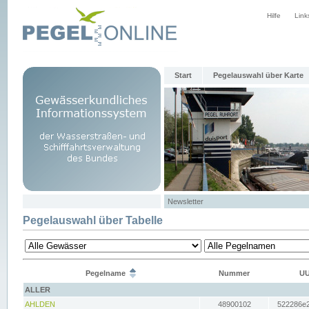
Hilfe
Link
Start
Pegelauswahl über Karte
Newsletter
Pegelauswahl über Tabelle
Pegelname
Nummer
UU
ALLER
AHLDEN
48900102
522286e2