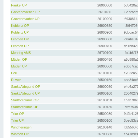
Fankel UP
26900300
583420a8
Grevenmacher OP
2610180
6e72bebf
Grevenmacher UP
26100200
69308142
Koblenz OP
26900880
3f64ff08
Koblenz UP
26900900
9dbcac54
Lehmen OP
26900680
d0abe01a
Lehmen UP
26900700
dc1bb420
Mehring AMS
26700100
4c1b6f17
Müden OP
26900480
a5c880a3
Müden UP
26900500
edc67ca3
Perl
26100100
c263ea53
Ruwer
26500150
abd34ee6
Sankt Aldegund OP
26900080
e4d6a271
Sankt Aldegund UP
26900100
20640279
Stadtbredimus OP
26100110
cceb7060
Stadtbredimus UP
26100130
dfdf753b
Trier OP
26500080
9d2b4126
Trier UP
26500100
3bec53ca
Wincheringen
26100140
bb5560fc
Wintrich OP
26700380
cb4789e4