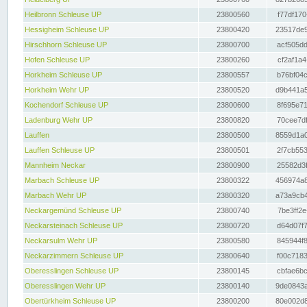
Heilbronn Schleuse UP
23800560
f77df170
Hessigheim Schleuse UP
23800420
23517de9
Hirschhorn Schleuse UP
23800700
acf505dd
Hofen Schleuse UP
23800260
cf2af1a4
Horkheim Schleuse UP
23800557
b76bf04c
Horkheim Wehr UP
23800520
d9b441a5
Kochendorf Schleuse UP
23800600
8f695e71
Ladenburg Wehr UP
23800820
70cee7df
Lauffen
23800500
8559d1a0
Lauffen Schleuse UP
23800501
2f7cb553
Mannheim Neckar
23800900
25582d3f
Marbach Schleuse UP
23800322
456974a8
Marbach Wehr UP
23800320
a73a9cb4
Neckargemünd Schleuse UP
23800740
7be3ff2e
Neckarsteinach Schleuse UP
23800720
d64d07f7
Neckarsulm Wehr UP
23800580
845944f8
Neckarzimmern Schleuse UP
23800640
f00c7183
Oberesslingen Schleuse UP
23800145
cbfae6bc
Oberesslingen Wehr UP
23800140
9de0843a
Obertürkheim Schleuse UP
23800200
80e002d8