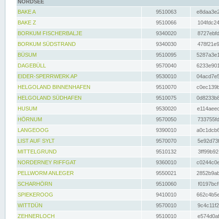
NORDSEE
BAKE A
9510063
e8daa3e2
BAKE Z
9510066
104fdc24
BORKUM FISCHERBALJE
9340020
8727ebfd
BORKUM SÜDSTRAND
9340030
478f21e9
BÜSUM
9510095
5287a3e1
DAGEBÜLL
9570040
6233e901
EIDER-SPERRWERK AP
9530010
04acd7e5
HELGOLAND BINNENHAFEN
9510070
c0ec139b
HELGOLAND SÜDHAFEN
9510075
0d8233b8
HUSUM
9530020
e114aeec
HÖRNUM
9570050
733755fd
LANGEOOG
9390010
a0c1dcb6
LIST AUF SYLT
9570070
5e92d73f
MITTELGRUND
9510132
3ff99b92
NORDERNEY RIFFGAT
9360010
c0244c0e
PELLWORM ANLEGER
9550021
2852b9ab
SCHARHÖRN
9510060
f0197bcf
SPIEKEROOG
9410010
662c4b5e
WITTDÜN
9570010
9c4c11f2
ZEHNERLOCH
9510010
e574d0af