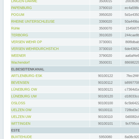
LINGEN-DARME
3500015
200363fc
PAPENBURG
3790010
ec4a598d
POGUM
3950020
5d1e4350
RHEINE UNTERSCHLEUSE
3390020
50a449ba
Rühle
3500070
15456f75
TERBORG
3910020
244cae8b
VERSEN WEHR OP
3730001
86f8dbab
VERSEN WEHRDURCHSTICH
3730010
6de43652
WEENER
3790020
aa6af4e6
Wachendorf
3500031
88698229
ELBESEITENKANAL
ARTLENBURG-ESK
90100122
7fec2f4f
BEVENSEN
90100112
b8997708
LÜNEBURG OW
90100121
c7364d1e
LÜNEBURG UW
90100120
d18033cd
OSLOSS
90100100
6c5b6422
UELZEN OW
90100111
728bd3e3
UELZEN UW
90100110
0d0082cf
WITTINGEN
90100101
9cf795ce
ESTE
BUXTEHUDE
5950080
8a08c920