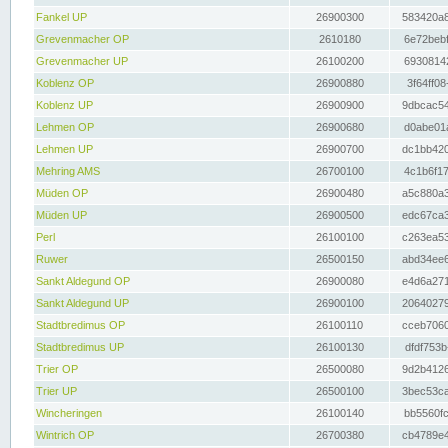
Fankel UP
26900300
583420a8
Grevenmacher OP
2610180
6e72bebf
Grevenmacher UP
26100200
69308142
Koblenz OP
26900880
3f64ff08
Koblenz UP
26900900
9dbcac54
Lehmen OP
26900680
d0abe01a
Lehmen UP
26900700
dc1bb420
Mehring AMS
26700100
4c1b6f17
Müden OP
26900480
a5c880a3
Müden UP
26900500
edc67ca3
Perl
26100100
c263ea53
Ruwer
26500150
abd34ee6
Sankt Aldegund OP
26900080
e4d6a271
Sankt Aldegund UP
26900100
20640279
Stadtbredimus OP
26100110
cceb7060
Stadtbredimus UP
26100130
dfdf753b
Trier OP
26500080
9d2b4126
Trier UP
26500100
3bec53ca
Wincheringen
26100140
bb5560fc
Wintrich OP
26700380
cb4789e4