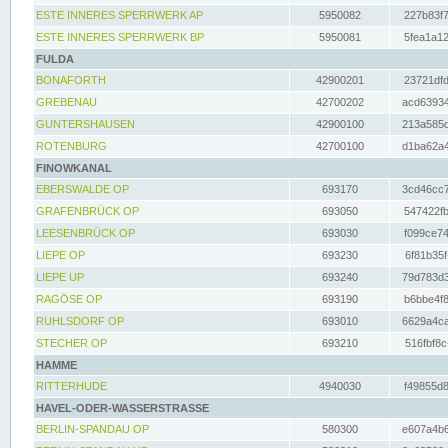
ESTE INNERES SPERRWERK AP
5950082
227b83f7
ESTE INNERES SPERRWERK BP
5950081
5fea1a12
FULDA
BONAFORTH
42900201
23721dfd
GREBENAU
42700202
acd63934
GUNTERSHAUSEN
42900100
213a585d
ROTENBURG
42700100
d1ba62a4
FINOWKANAL
EBERSWALDE OP
693170
3cd46cc7
GRAFENBRÜCK OP
693050
547422fb
LEESENBRÜCK OP
693030
f099ce74
LIEPE OP
693230
6f81b35f
LIEPE UP
693240
79d783d3
RAGÖSE OP
693190
b6bbe4f8
RUHLSDORF OP
693010
6629a4ca
STECHER OP
693210
516fbf8c
HAMME
RITTERHUDE
4940030
f49855d8
HAVEL-ODER-WASSERSTRASSE
BERLIN-SPANDAU OP
580300
e607a4b6