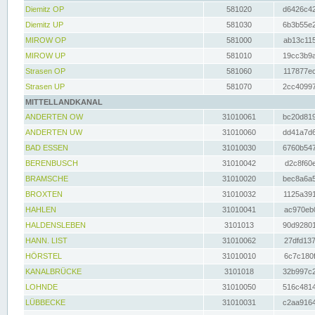
Diemitz OP
581020
d6426c42
Diemitz UP
581030
6b3b55e2
MIROW OP
581000
ab13c115
MIROW UP
581010
19cc3b9a
Strasen OP
581060
117877ec
Strasen UP
581070
2cc40997
MITTELLANDKANAL
ANDERTEN OW
31010061
bc20d819
ANDERTEN UW
31010060
dd41a7d6
BAD ESSEN
31010030
6760b547
BERENBUSCH
31010042
d2c8f60e
BRAMSCHE
31010020
bec8a6a5
BROXTEN
31010032
1125a391
HAHLEN
31010041
ac970eb0
HALDENSLEBEN
3101013
90d92801
HANN. LIST
31010062
27dfd137
HÖRSTEL
31010010
6c7c180f
KANALBRÜCKE
3101018
32b997c2
LOHNDE
31010050
516c4814
LÜBBECKE
31010031
c2aa9164