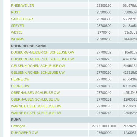
RHEINWEILER
23300130
06b978dd
RUST
23300580
5389b878
SANKT GOAR
25700300
550eb7e9
SPEYER
23700600
2cb8ae5b
WESEL
2770040
f33c3cc9
WORMS
23900200
844a620f
RHEIN-HERNE-KANAL
DUISBURG-MEIDERICH SCHLEUSE OW
27700262
f18e81da
DUISBURG-MEIDERICH SCHLEUSE UW
27700273
48780245
GELSENKIRCHEN SCHLEUSE OW
27700229
5b9f8134
GELSENKIRCHEN SCHLEUSE UW
27700230
427318d0
HERNE OW
27700150
ac6c4362
HERNE UW
27700160
b9975ea1
OBERHAUSEN SCHLEUSE OW
27700240
e251f943
OBERHAUSEN SCHLEUSE UW
27700251
12f63015
WANNE EICKEL SCHLEUSE OW
27700193
05ca0e33
WANNE EICKEL SCHLEUSE UW
27700218
23045f8b
RUHR
Hattingen
2769510000100
c0594fb5
RUHRWEHR OW
27600090
12a3037f