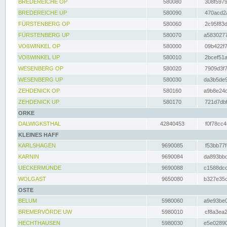
BREDEREICHE OP
580080
308f5979
BREDEREICHE UP
580090
470acd2a
FÜRSTENBERG OP
580060
2c95f83d
FÜRSTENBERG UP
580070
a5830277
VOßWINKEL OP
580000
09b422f7
VOßWINKEL UP
580010
2bcef51a
WESENBERG OP
580020
7909d3f7
WESENBERG UP
580030
da3b5de9
ZEHDENICK OP
580160
a9b8e24c
ZEHDENICK UP
580170
721d7dbf
ORKE
DALWIGKSTHAL
42840453
f0f78cc4
KLEINES HAFF
KARLSHAGEN
9690085
f53bb77f
KARNIN
9690084
da893bbd
UECKERMÜNDE
9690088
c1588dcc
WOLGAST
9650080
b327e35c
OSTE
BELUM
5980060
a9e93be0
BREMERVÖRDE UW
5980010
cf8a3ea2
HECHTHAUSEN
5980030
e5e02890