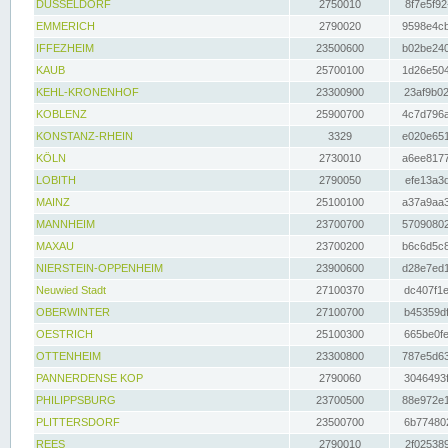
DÜSSELDORF
2750010
8f7e5f92
EMMERICH
2790020
9598e4cb
IFFEZHEIM
23500600
b02be240
KAUB
25700100
1d26e504
KEHL-KRONENHOF
23300900
23af9b02
KOBLENZ
25900700
4c7d796a
KONSTANZ-RHEIN
3329
e020e651
KÖLN
2730010
a6ee8177
LOBITH
2790050
efe13a3d
MAINZ
25100100
a37a9aa3
MANNHEIM
23700700
57090802
MAXAU
23700200
b6c6d5c8
NIERSTEIN-OPPENHEIM
23900600
d28e7ed1
Neuwied Stadt
27100370
dc407f1e
OBERWINTER
27100700
b45359df
OESTRICH
25100300
665be0fe
OTTENHEIM
23300800
787e5d63
PANNERDENSE KOP
2790060
3046493f
PHILIPPSBURG
23700500
88e972e1
PLITTERSDORF
23500700
6b774802
REES
2790010
2f025389