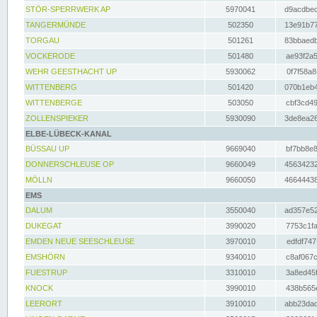
STÖR-SPERRWERK AP
5970041
d9acdbec
TANGERMÜNDE
502350
13e91b77
TORGAU
501261
83bbaedb
VOCKERODE
501480
ae93f2a5
WEHR GEESTHACHT UP
5930062
0f7f58a8
WITTENBERG
501420
070b1eb4
WITTENBERGE
503050
cbf3cd49
ZOLLENSPIEKER
5930090
3de8ea26
ELBE-LÜBECK-KANAL
BÜSSAU UP
9669040
bf7bb8e8
DONNERSCHLEUSE OP
9660049
45634232
MÖLLN
9660050
46644438
EMS
DALUM
3550040
ad357e52
DUKEGAT
3990020
7753c1fa
EMDEN NEUE SEESCHLEUSE
3970010
edfdf747
EMSHÖRN
9340010
c8af067c
FUESTRUP
3310010
3a8ed45f
KNOCK
3990010
438b565e
LEERORT
3910010
abb23dad