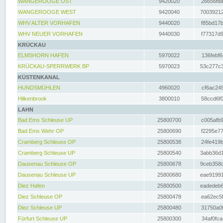
WANGEROOGE OST
9420020
26656fda
WANGEROOGE WEST
9420040
70039212
WHV ALTER VORHAFEN
9440020
f85bd17b
WHV NEUER VORHAFEN
9440030
f77317d9
KRÜCKAU
ELMSHORN HAFEN
5970022
136febf6
KRÜCKAU-SPERRWERK BP
5970023
53c277c3
KÜSTENKANAL
HUNDSMÜHLEN
4960020
cf6ac249
Hilkenbrook
3800010
58ccd6f0
LAHN
Bad Ems Schleuse UP
25800700
c005afb9
Bad Ems Wehr OP
25800690
f2295e77
Cramberg Schleuse OP
25800538
24fe419b
Cramberg Schleuse UP
25800540
3abb36d1
Dausenau Schleuse OP
25800678
9ceb358c
Dausenau Schleuse UP
25800680
eae91991
Diez Hafen
25800500
eadedeb6
Diez Schleuse OP
25800478
ea62ec5f
Diez Schleuse UP
25800480
31750a0f
Fürfurt Schleuse UP
25800300
34af0fca