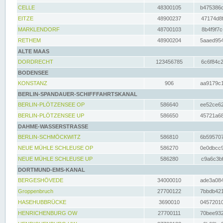
CELLE
48300105
b475386c
EITZE
48900237
47174d8f
MARKLENDORF
48700103
8b4f9f7c
RETHEM
48900204
5aaed954
ALTE MAAS
DORDRECHT
123456785
6c6f84c2
BODENSEE
KONSTANZ
906
aa9179c1
BERLIN-SPANDAUER-SCHIFFFAHRTSKANAL
BERLIN-PLÖTZENSEE OP
586640
ee52ce62
BERLIN-PLÖTZENSEE UP
586650
45721a68
DAHME-WASSERSTRASSE
BERLIN-SCHMÖCKWITZ
586810
6b595707
NEUE MÜHLE SCHLEUSE OP
586270
0e0dbcc9
NEUE MÜHLE SCHLEUSE UP
586280
c9a6c3bf
DORTMUND-EMS-KANAL
BERGESHÖVEDE
34000010
ade3a084
Groppenbruch
27700122
7bbdb421
HASEHUBBRÜCKE
3690010
04572010
HENRICHENBURG OW
27700111
70bee932