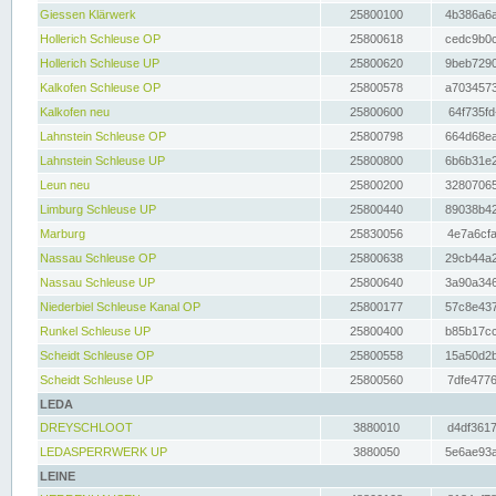
Giessen Klärwerk
25800100
4b386a6a
Hollerich Schleuse OP
25800618
cedc9b0c
Hollerich Schleuse UP
25800620
9beb7290
Kalkofen Schleuse OP
25800578
a7034573
Kalkofen neu
25800600
64f735fd
Lahnstein Schleuse OP
25800798
664d68ea
Lahnstein Schleuse UP
25800800
6b6b31e2
Leun neu
25800200
32807065
Limburg Schleuse UP
25800440
89038b42
Marburg
25830056
4e7a6cfa
Nassau Schleuse OP
25800638
29cb44a2
Nassau Schleuse UP
25800640
3a90a346
Niederbiel Schleuse Kanal OP
25800177
57c8e437
Runkel Schleuse UP
25800400
b85b17cc
Scheidt Schleuse OP
25800558
15a50d2b
Scheidt Schleuse UP
25800560
7dfe4776
LEDA
DREYSCHLOOT
3880010
d4df3617
LEDASPERRWERK UP
3880050
5e6ae93a
LEINE