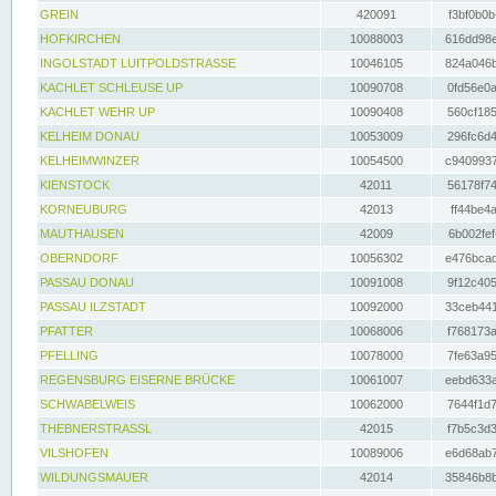
GREIN
420091
f3bf0b0b
HOFKIRCHEN
10088003
616dd98e
INGOLSTADT LUITPOLDSTRASSE
10046105
824a046b
KACHLET SCHLEUSE UP
10090708
0fd56e0a
KACHLET WEHR UP
10090408
560cf185
KELHEIM DONAU
10053009
296fc6d4
KELHEIMWINZER
10054500
c9409937
KIENSTOCK
42011
56178f74
KORNEUBURG
42013
ff44be4a
MAUTHAUSEN
42009
6b002fef
OBERNDORF
10056302
e476bcad
PASSAU DONAU
10091008
9f12c405
PASSAU ILZSTADT
10092000
33ceb441
PFATTER
10068006
f768173a
PFELLING
10078000
7fe63a95
REGENSBURG EISERNE BRÜCKE
10061007
eebd633a
SCHWABELWEIS
10062000
7644f1d7
THEBNERSTRASSL
42015
f7b5c3d3
VILSHOFEN
10089006
e6d68ab7
WILDUNGSMAUER
42014
35846b8b