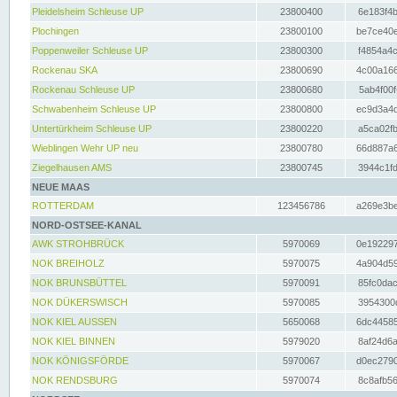
Pleidelsheim Schleuse UP
23800400
6e183f4b
Plochingen
23800100
be7ce40e
Poppenweiler Schleuse UP
23800300
f4854a4c
Rockenau SKA
23800690
4c00a166
Rockenau Schleuse UP
23800680
5ab4f00f
Schwabenheim Schleuse UP
23800800
ec9d3a4d
Untertürkheim Schleuse UP
23800220
a5ca02fb
Wieblingen Wehr UP neu
23800780
66d887a6
Ziegelhausen AMS
23800745
3944c1fd
NEUE MAAS
ROTTERDAM
123456786
a269e3be
NORD-OSTSEE-KANAL
AWK STROHBRÜCK
5970069
0e192297
NOK BREIHOLZ
5970075
4a904d59
NOK BRUNSBÜTTEL
5970091
85fc0dac
NOK DÜKERSWISCH
5970085
3954300d
NOK KIEL AUSSEN
5650068
6dc44585
NOK KIEL BINNEN
5979020
8af24d6a
NOK KÖNIGSFÖRDE
5970067
d0ec2790
NOK RENDSBURG
5970074
8c8afb56