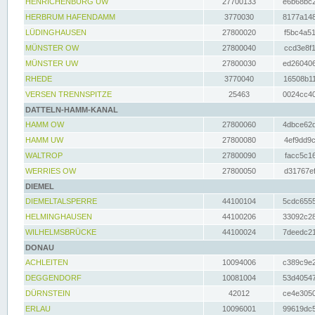
HENRICHENBURG UW
27700133
e6b68bc2
HERBRUM HAFENDAMM
3770030
8177a148
LÜDINGHAUSEN
27800020
f5bc4a51
MÜNSTER OW
27800040
ccd3e8f1
MÜNSTER UW
27800030
ed260406
RHEDE
3770040
16508b11
VERSEN TRENNSPITZE
25463
0024cc40
DATTELN-HAMM-KANAL
HAMM OW
27800060
4dbce62d
HAMM UW
27800080
4ef9dd9c
WALTROP
27800090
facc5c16
WERRIES OW
27800050
d31767ef
DIEMEL
DIEMELTALSPERRE
44100104
5cdc6555
HELMINGHAUSEN
44100206
33092c28
WILHELMSBRÜCKE
44100024
7deedc21
DONAU
ACHLEITEN
10094006
c389c9e2
DEGGENDORF
10081004
53d40547
DÜRNSTEIN
42012
ce4e3050
ERLAU
10096001
99619dc5