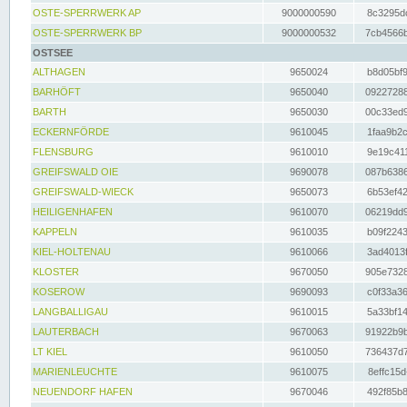
OSTE-SPERRWERK AP
9000000590
8c3295dc
OSTE-SPERRWERK BP
9000000532
7cb4566b
OSTSEE
ALTHAGEN
9650024
b8d05bf9
BARHÖFT
9650040
09227288
BARTH
9650030
00c33ed9
ECKERNFÖRDE
9610045
1faa9b2c
FLENSBURG
9610010
9e19c411
GREIFSWALD OIE
9690078
087b6386
GREIFSWALD-WIECK
9650073
6b53ef42
HEILIGENHAFEN
9610070
06219dd9
KAPPELN
9610035
b09f2243
KIEL-HOLTENAU
9610066
3ad4013f
KLOSTER
9670050
905e7328
KOSEROW
9690093
c0f33a36
LANGBALLIGAU
9610015
5a33bf14
LAUTERBACH
9670063
91922b9b
LT KIEL
9610050
736437d7
MARIENLEUCHTE
9610075
8effc15d
NEUENDORF HAFEN
9670046
492f85b8