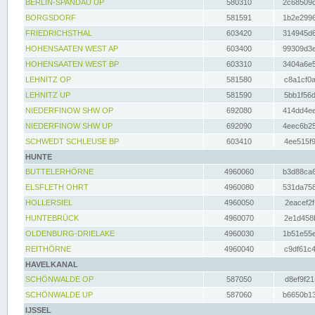
BERLIN-SPANDAU UP
580310
2c68509c
BORGSDORF
581591
1b2e2996
FRIEDRICHSTHAL
603420
314945d6
HOHENSAATEN WEST AP
603400
99309d3e
HOHENSAATEN WEST BP
603310
3404a6e5
LEHNITZ OP
581580
c8a1cf0a
LEHNITZ UP
581590
5bb1f56d
NIEDERFINOW SHW OP
692080
414dd4ee
NIEDERFINOW SHW UP
692090
4eec6b25
SCHWEDT SCHLEUSE BP
603410
4ee515f9
HUNTE
BUTTELERHÖRNE
4960060
b3d88ca6
ELSFLETH OHRT
4960080
531da758
HOLLERSIEL
4960050
2eacef2f
HUNTEBRÜCK
4960070
2e1d458b
OLDENBURG-DRIELAKE
4960030
1b51e55e
REITHÖRNE
4960040
c9df61c4
HAVELKANAL
SCHÖNWALDE OP
587050
d8ef9f21
SCHÖNWALDE UP
587060
b6650b13
IJSSEL