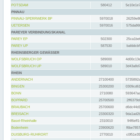
POTSDAM
580412
5e10e1e7
PINNAU
PINNAU-SPERRWERK BP
5970018
26259e8f
UETERSEN
5970016
575da86f
PAREYER VERBINDUNGSKANAL
PAREY EP
502300
25ca1bef
PAREY UP
587530
bafddcbf
RHEINSBERGER GEWÄSSER
WOLFSBRUCH OP
589000
4d00c13e
WOLFSBRUCH UP
589010
3d43a8d7
RHEIN
ANDERNACH
27100400
5735892a
BINGEN
25300200
0309cd61
BONN
2710080
593647aa
BOPPARD
25700500
2ff6379d
BRAUBACH
25700600
d6dc44d1
BREISACH
23300320
9da1ad2b
Basel-Rheinhalle
2310010
94f6eff1
Bodenheim
23900620
f6be7857
DUISBURG-RUHRORT
2770010
c0f51e35