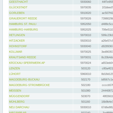
GEESTHACHT
5930060
44f7e955
GLÜCKSTADT
5970035
1f1bbed7
GORLEBEN
5910020
ac507f42
GRAUERORT REEDE
5970026
7398029b
HAMBURG ST. PAULI
5952050
d488c5cc
HAMBURG-HARBURG
5952025
706e5110
HETLINGEN
5970010
599c23b1
HITZACKER
5920010
a26e57c9
HOHNSTORF
5930040
d9289367
KOLLMAR
5970025
3ed90357
KRAUTSAND REEDE
5970031
8c20b4dc
KRÜCKAU-SPERRWERK AP
5970024
a653eb04
LENZEN
503120
c80a4f21
LÜHORT
5960010
8d18d129
MAGDEBURG-BUCKAU
502170
b8567c1e
MAGDEBURG-STROMBRÜCKE
502180
ccccb57f
MEISSEN
501080
24440872
MÜGGENDORF
503070
48f2661f
MÜHLBERG
501160
16b9b4e7
NEU DARCHAU
5930010
67d6e882
NIEGRIPP AP
502240
3adf88fd