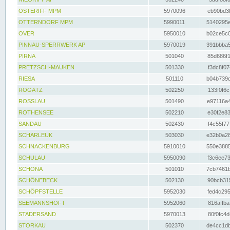
OSTERIFF MPM
5970096
eb90bd3f
OTTERNDORF MPM
5990011
5140295e
OVER
5950010
b02ce5c0
PINNAU-SPERRWERK AP
5970019
391bbba5
PIRNA
501040
85d686f1
PRETZSCH-MAUKEN
501330
f3dc8f07
RIESA
501110
b04b739d
ROGÄTZ
502250
133f0f6c
ROSSLAU
501490
e97116a4
ROTHENSEE
502210
e30f2e83
SANDAU
502430
f4c55f77
SCHARLEUK
503030
e32b0a28
SCHNACKENBURG
5910010
550e3885
SCHULAU
5950090
f3c6ee73
SCHÖNA
501010
7cb7461b
SCHÖNEBECK
502130
90bcb315
SCHÖPFSTELLE
5952030
fed4c295
SEEMANNSHÖFT
5952060
816affba
STADERSAND
5970013
80f0fc4d
STORKAU
502370
de4cc1db