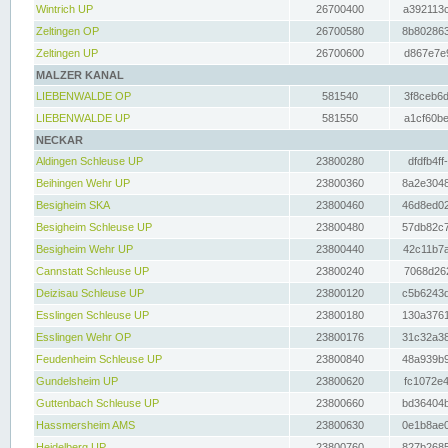
Wintrich UP
26700400
a392113c
Zeltingen OP
26700580
8b802863
Zeltingen UP
26700600
d867e7e9
MALZER KANAL
LIEBENWALDE OP
581540
3f8ceb6d
LIEBENWALDE UP
581550
a1cf60be
NECKAR
Aldingen Schleuse UP
23800280
dfdfb4ff
Beihingen Wehr UP
23800360
8a2e3048
Besigheim SKA
23800460
46d8ed02
Besigheim Schleuse UP
23800480
57db82c7
Besigheim Wehr UP
23800440
42c11b7a
Cannstatt Schleuse UP
23800240
7068d262
Deizisau Schleuse UP
23800120
c5b6243d
Esslingen Schleuse UP
23800180
130a3761
Esslingen Wehr OP
23800176
31c32a38
Feudenheim Schleuse UP
23800840
48a939b9
Gundelsheim UP
23800620
fc1072e4
Guttenbach Schleuse UP
23800660
bd36404b
Hassmersheim AMS
23800630
0e1b8ae0
Heidelberg UP
23800760
827b2685