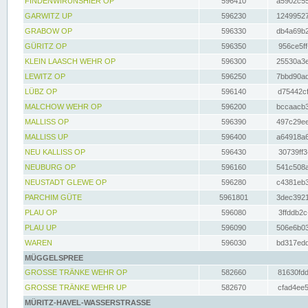
FINDENWIRUNSHIER OP
596410
a5902c55
GARWITZ UP
596230
12499527
GRABOW OP
596330
db4a69b2
GÜRITZ OP
596350
956ce5ff
KLEIN LAASCH WEHR OP
596300
25530a3e
LEWITZ OP
596250
7bbd90ad
LÜBZ OP
596140
d75442cf
MALCHOW WEHR OP
596200
bccaacb3
MALLISS OP
596390
497c29ee
MALLISS UP
596400
a64918a6
NEU KALLISS OP
596430
30739ff3
NEUBURG OP
596160
541c508a
NEUSTADT GLEWE OP
596280
c4381eb3
PARCHIM GÜTE
5961801
3dec3921
PLAU OP
596080
3ffddb2c
PLAU UP
596090
506e6b03
WAREN
596030
bd317edd
MÜGGELSPREE
GROSSE TRÄNKE WEHR OP
582660
81630fdd
GROSSE TRÄNKE WEHR UP
582670
cfad4ee5
MÜRITZ-HAVEL-WASSERSTRASSE