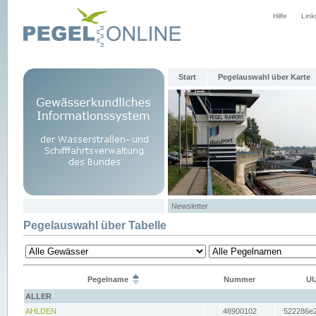
Hilfe
Link
Start
Pegelauswahl über Karte
Newsletter
Pegelauswahl über Tabelle
Pegelname
Nummer
UU
ALLER
AHLDEN
48900102
522286e2