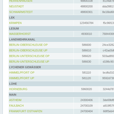
HERRENHAUSEN
48800108
8134af78
NEUSTADT
48800200
dda39817
SCHWARMSTEDT
48800301
8e16bd66
LEK
KRIMPEN
123456784
f5c96f13
LESUM
WASSERHORST
4930010
76844306
LANDWEHRKANAL
BERLIN-OBERSCHLEUSE OP
586600
24ce3282
BERLIN-OBERSCHLEUSE UP
586610
c42ad3df
BERLIN-UNTERSCHLEUSE OP
586620
503ad891
BERLIN-UNTERSCHLEUSE UP
586630
d198c901
LYCHENER GEWÄSSER
HIMMELPFORT OP
581110
bcdfa310
HIMMELPFORT UP
581120
9592d736
LÜHE
HORNEBURG
5960020
3244d787
MAIN
ASTHEIM
24300406
3de69bf8
FAULBACH
24700109
a919f57f
FRANKFURT OSTHAFEN
24700404
66ff3eb4