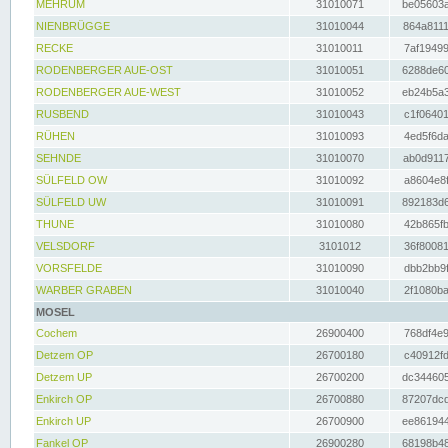
MEHRUM
31010071
be05603a
NIENBRÜGGE
31010044
864a8111
RECKE
31010011
7af19499
RODENBERGER AUE-OST
31010051
6288de60
RODENBERGER AUE-WEST
31010052
eb24b5a3
RUSBEND
31010043
c1f06401
RÜHEN
31010093
4ed5f6da
SEHNDE
31010070
ab0d9117
SÜLFELD OW
31010092
a8604e8f
SÜLFELD UW
31010091
892183d6
THUNE
31010080
42b865fb
VELSDORF
3101012
36f80081
VORSFELDE
31010090
dbb2bb9f
WARBER GRABEN
31010040
2f1080ba
MOSEL
Cochem
26900400
768df4e9
Detzem OP
26700180
c40912fd
Detzem UP
26700200
dc344605
Enkirch OP
26700880
87207dcd
Enkirch UP
26700900
ee861944
Fankel OP
26900280
68198b48