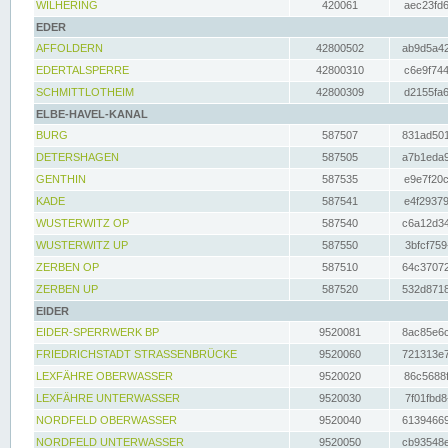
WILHERING
420061
aec23fd6
EDER
AFFOLDERN
42800502
ab9d5a42
EDERTALSPERRE
42800310
c6e9f744
SCHMITTLOTHEIM
42800309
d2155fa6
ELBE-HAVEL-KANAL
BURG
587507
831ad501
DETERSHAGEN
587505
a7b1eda9
GENTHIN
587535
e9e7f20c
KADE
587541
e4f29379
WUSTERWITZ OP
587540
c6a12d34
WUSTERWITZ UP
587550
3bfcf759
ZERBEN OP
587510
64c37072
ZERBEN UP
587520
532d8718
EIDER
EIDER-SPERRWERK BP
9520081
8ac85e6c
FRIEDRICHSTADT STRASSENBRÜCKE
9520060
721313e7
LEXFÄHRE OBERWASSER
9520020
86c5688f
LEXFÄHRE UNTERWASSER
9520030
7f01fbd8
NORDFELD OBERWASSER
9520040
61394669
NORDFELD UNTERWASSER
9520050
cb93548e