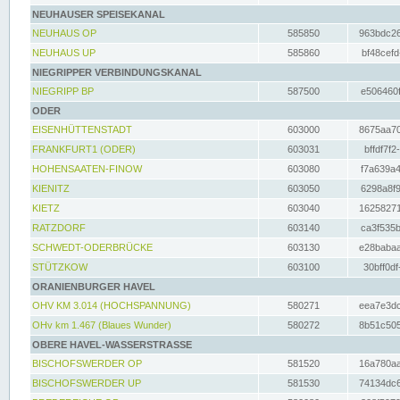
NEUHAUSER SPEISEKANAL
NEUHAUS OP
585850
963bdc26
NEUHAUS UP
585860
bf48cefd
NIEGRIPPER VERBINDUNGSKANAL
NIEGRIPP BP
587500
e506460f
ODER
EISENHÜTTENSTADT
603000
8675aa70
FRANKFURT1 (ODER)
603031
bffdf7f2
HOHENSAATEN-FINOW
603080
f7a639a4
KIENITZ
603050
6298a8f9
KIETZ
603040
16258271
RATZDORF
603140
ca3f535b
SCHWEDT-ODERBRÜCKE
603130
e28babaa
STÜTZKOW
603100
30bff0df
ORANIENBURGER HAVEL
OHV KM 3.014 (HOCHSPANNUNG)
580271
eea7e3dc
OHv km 1.467 (Blaues Wunder)
580272
8b51c505
OBERE HAVEL-WASSERSTRASSE
BISCHOFSWERDER OP
581520
16a780aa
BISCHOFSWERDER UP
581530
74134dc6