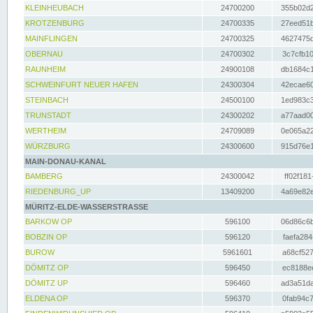
KLEINHEUBACH
24700200
355b02d2
KROTZENBURG
24700335
27eed51b
MAINFLINGEN
24700325
4627475d
OBERNAU
24700302
3c7cfb10
RAUNHEIM
24900108
db1684c1
SCHWEINFURT NEUER HAFEN
24300304
42ecae60
STEINBACH
24500100
1ed983c3
TRUNSTADT
24300202
a77aad00
WERTHEIM
24709089
0e065a22
WÜRZBURG
24300600
915d76e1
MAIN-DONAU-KANAL
BAMBERG
24300042
ff02f181
RIEDENBURG_UP
13409200
4a69e82e
MÜRITZ-ELDE-WASSERSTRASSE
BARKOW OP
596100
06d86c6b
BOBZIN OP
596120
faefa284
BUROW
5961601
a68cf527
DÖMITZ OP
596450
ec8188ee
DÖMITZ UP
596460
ad3a51da
ELDENA OP
596370
0fab94c7