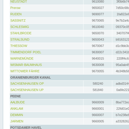
NEUSTADT
9610080
3f0b6b74
Prerow
9650027
7d50c68c
RUDEN
9690077
1fa822e6
SASSNITZ
9670065
9e7b2a4d
SCHLESWIG
9610040
09370c05
STAHLBRODE
9650070
340707f4
STRALSUND
9650043
b9163121
THIESSOW
9670067
d1c9bb3c
TIMMENDORF POEL
9630007
d22c341b
WARNEMÜNDE
9640015
220ff4c6
WISMAR-BAUMHAUS
9630008
95a0ab45
WITTOWER FÄHRE
9670055
4b348b56
ORANIENBURGER KANAL
SACHSENHAUSEN OP
580240
adbd3144
SACHSENHAUSEN UP
581840
0a6fe221
PEENE
AALBUDE
9660009
8ba772ed
ANKLAM
9660001
22fd01e0
DEMMIN
9660007
b7e238e8
JARMEN
9660005
a3328262
POTSDAMER HAVEL