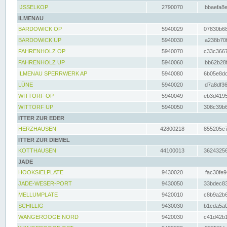
IJSSELKOP
2790070
bbaefa8e
ILMENAU
BARDOWICK OP
5940029
07830b68
BARDOWICK UP
5940030
a238b70f
FAHRENHOLZ OP
5940070
c33c3667
FAHRENHOLZ UP
5940060
bb62b28f
ILMENAU SPERRWERK AP
5940080
6b05e8dc
LÜNE
5940020
d7a8df36
WITTORF OP
5940049
eb3d4195
WITTORF UP
5940050
308c39b6
ITTER ZUR EDER
HERZHAUSEN
42800218
855205e7
ITTER ZUR DIEMEL
KOTTHAUSEN
44100013
36243256
JADE
HOOKSIELPLATE
9430020
fac30fe9
JADE-WESER-PORT
9430050
33bdec83
MELLUMPLATE
9420010
c8b9a2b6
SCHILLIG
9430030
b1cda5a0
WANGEROOGE NORD
9420030
c41d42b1