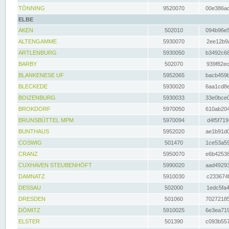
TÖNNING
9520070
00e386ac
ELBE
AKEN
502010
094b96e5
ALTENGAMME
5930070
2ee12b9a
ARTLENBURG
5930050
b3492c68
BARBY
502070
939f82ec
BLANKENESE UF
5952065
bacb459b
BLECKEDE
5930020
6aa1cd8e
BOIZENBURG
5930033
33e0bce0
BROKDORF
5970050
610ab204
BRUNSBÜTTEL MPM
5970094
d4f5f719
BUNTHAUS
5952020
ae1b91d0
COSWIG
501470
1ce53a59
CRANZ
5950070
e6b42536
CUXHAVEN STEUBENHÖFT
5990020
aad49293
DAMNATZ
5910030
c233674f
DESSAU
502000
1edc5fa4
DRESDEN
501060
70272185
DÖMITZ
5910025
6e3ea719
ELSTER
501390
c093b557