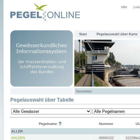
Hilfe
Link
Start
Pegelauswahl über Karte
Newsletter
Pegelauswahl über Tabelle
Pegelname
Nummer
UU
ALLER
AHLDEN
48900102
522286e2