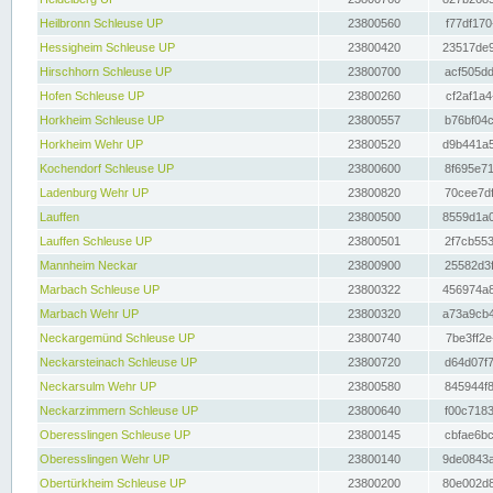
Heilbronn Schleuse UP
23800560
f77df170
Hessigheim Schleuse UP
23800420
23517de9
Hirschhorn Schleuse UP
23800700
acf505dd
Hofen Schleuse UP
23800260
cf2af1a4
Horkheim Schleuse UP
23800557
b76bf04c
Horkheim Wehr UP
23800520
d9b441a5
Kochendorf Schleuse UP
23800600
8f695e71
Ladenburg Wehr UP
23800820
70cee7df
Lauffen
23800500
8559d1a0
Lauffen Schleuse UP
23800501
2f7cb553
Mannheim Neckar
23800900
25582d3f
Marbach Schleuse UP
23800322
456974a8
Marbach Wehr UP
23800320
a73a9cb4
Neckargemünd Schleuse UP
23800740
7be3ff2e
Neckarsteinach Schleuse UP
23800720
d64d07f7
Neckarsulm Wehr UP
23800580
845944f8
Neckarzimmern Schleuse UP
23800640
f00c7183
Oberesslingen Schleuse UP
23800145
cbfae6bc
Oberesslingen Wehr UP
23800140
9de0843a
Obertürkheim Schleuse UP
23800200
80e002d8