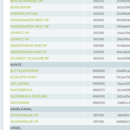
BERLIN-SPANDAU UP
580310
2c68509c
BORGSDORF
581591
1b2e2996
FRIEDRICHSTHAL
603420
314945d6
HOHENSAATEN WEST AP
603400
99309d3e
HOHENSAATEN WEST BP
603310
3404a6e5
LEHNITZ OP
581580
c8a1cf0a
LEHNITZ UP
581590
5bb1f56d
NIEDERFINOW SHW OP
692080
414dd4ee
NIEDERFINOW SHW UP
692090
4eec6b25
SCHWEDT SCHLEUSE BP
603410
4ee515f9
HUNTE
BUTTELERHÖRNE
4960060
b3d88ca6
ELSFLETH OHRT
4960080
531da758
HOLLERSIEL
4960050
2eacef2f
HUNTEBRÜCK
4960070
2e1d458b
OLDENBURG-DRIELAKE
4960030
1b51e55e
REITHÖRNE
4960040
c9df61c4
HAVELKANAL
SCHÖNWALDE OP
587050
d8ef9f21
SCHÖNWALDE UP
587060
b6650b13
IJSSEL