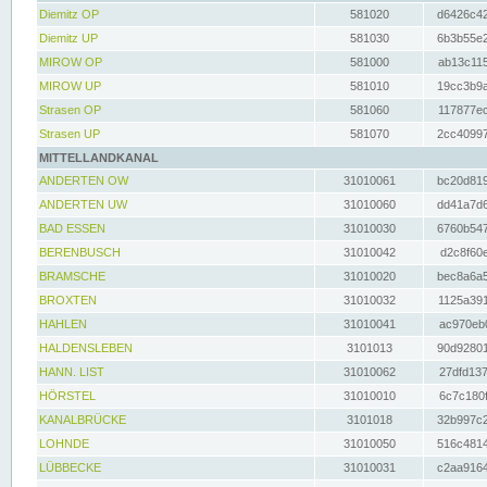
Diemitz OP
581020
d6426c42
Diemitz UP
581030
6b3b55e2
MIROW OP
581000
ab13c115
MIROW UP
581010
19cc3b9a
Strasen OP
581060
117877ec
Strasen UP
581070
2cc40997
MITTELLANDKANAL
ANDERTEN OW
31010061
bc20d819
ANDERTEN UW
31010060
dd41a7d6
BAD ESSEN
31010030
6760b547
BERENBUSCH
31010042
d2c8f60e
BRAMSCHE
31010020
bec8a6a5
BROXTEN
31010032
1125a391
HAHLEN
31010041
ac970eb0
HALDENSLEBEN
3101013
90d92801
HANN. LIST
31010062
27dfd137
HÖRSTEL
31010010
6c7c180f
KANALBRÜCKE
3101018
32b997c2
LOHNDE
31010050
516c4814
LÜBBECKE
31010031
c2aa9164