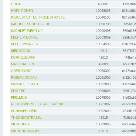
GREIN
420091
f3bf0b0b
HOFKIRCHEN
10088003
616dd98e
INGOLSTADT LUITPOLDSTRASSE
10046105
824a046b
KACHLET SCHLEUSE UP
10090708
0fd56e0a
KACHLET WEHR UP
10090408
560cf185
KELHEIM DONAU
10053009
296fc6d4
KELHEIMWINZER
10054500
c9409937
KIENSTOCK
42011
56178f74
KORNEUBURG
42013
ff44be4a
MAUTHAUSEN
42009
6b002fef
OBERNDORF
10056302
e476bcad
PASSAU DONAU
10091008
9f12c405
PASSAU ILZSTADT
10092000
33ceb441
PFATTER
10068006
f768173a
PFELLING
10078000
7fe63a95
REGENSBURG EISERNE BRÜCKE
10061007
eebd633a
SCHWABELWEIS
10062000
7644f1d7
THEBNERSTRASSL
42015
f7b5c3d3
VILSHOFEN
10089006
e6d68ab7
WILDUNGSMAUER
42014
35846b8b