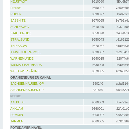
NEUSTADT
9610080
3f0b6b74
Prerow
9650027
7d50c68c
RUDEN
9690077
1fa822e6
SASSNITZ
9670065
9e7b2a4d
SCHLESWIG
9610040
09370c05
STAHLBRODE
9650070
340707f4
STRALSUND
9650043
b9163121
THIESSOW
9670067
d1c9bb3c
TIMMENDORF POEL
9630007
d22c341b
WARNEMÜNDE
9640015
220ff4c6
WISMAR-BAUMHAUS
9630008
95a0ab45
WITTOWER FÄHRE
9670055
4b348b56
ORANIENBURGER KANAL
SACHSENHAUSEN OP
580240
adbd3144
SACHSENHAUSEN UP
581840
0a6fe221
PEENE
AALBUDE
9660009
8ba772ed
ANKLAM
9660001
22fd01e0
DEMMIN
9660007
b7e238e8
JARMEN
9660005
a3328262
POTSDAMER HAVEL