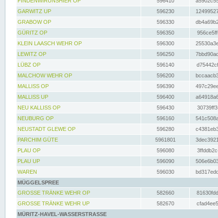
FINDENWIRUNSHIER OP
596410
a5902c55
GARWITZ UP
596230
12499527
GRABOW OP
596330
db4a69b2
GÜRITZ OP
596350
956ce5ff
KLEIN LAASCH WEHR OP
596300
25530a3e
LEWITZ OP
596250
7bbd90ad
LÜBZ OP
596140
d75442cf
MALCHOW WEHR OP
596200
bccaacb3
MALLISS OP
596390
497c29ee
MALLISS UP
596400
a64918a6
NEU KALLISS OP
596430
30739ff3
NEUBURG OP
596160
541c508a
NEUSTADT GLEWE OP
596280
c4381eb3
PARCHIM GÜTE
5961801
3dec3921
PLAU OP
596080
3ffddb2c
PLAU UP
596090
506e6b03
WAREN
596030
bd317edd
MÜGGELSPREE
GROSSE TRÄNKE WEHR OP
582660
81630fdd
GROSSE TRÄNKE WEHR UP
582670
cfad4ee5
MÜRITZ-HAVEL-WASSERSTRASSE