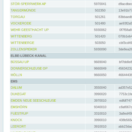
STÖR-SPERRWERK AP
5970041
d9acdbec
TANGERMÜNDE
502350
13e91b77
TORGAU
501261
83bbaedb
VOCKERODE
501480
ae93f2a5
WEHR GEESTHACHT UP
5930062
0f7f58a8
WITTENBERG
501420
070b1eb4
WITTENBERGE
503050
cbf3cd49
ZOLLENSPIEKER
5930090
3de8ea26
ELBE-LÜBECK-KANAL
BÜSSAU UP
9669040
bf7bb8e8
DONNERSCHLEUSE OP
9660049
45634232
MÖLLN
9660050
46644438
EMS
DALUM
3550040
ad357e52
DUKEGAT
3990020
7753c1fa
EMDEN NEUE SEESCHLEUSE
3970010
edfdf747
EMSHÖRN
9340010
c8af067c
FUESTRUP
3310010
3a8ed45f
KNOCK
3990010
438b565e
LEERORT
3910010
abb23dad