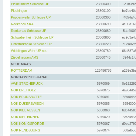
Pleidelsheim Schleuse UP
23800400
6e183f4b
Plochingen
23800100
be7ce40e
Poppenweiler Schleuse UP
23800300
f4854a4c
Rockenau SKA
23800690
4c00a166
Rockenau Schleuse UP
23800680
5ab4f00f
Schwabenheim Schleuse UP
23800800
ec9d3a4d
Untertürkheim Schleuse UP
23800220
a5ca02fb
Wieblingen Wehr UP neu
23800780
66d887a6
Ziegelhausen AMS
23800745
3944c1fd
NEUE MAAS
ROTTERDAM
123456786
a269e3be
NORD-OSTSEE-KANAL
AWK STROHBRÜCK
5970069
0e192297
NOK BREIHOLZ
5970075
4a904d59
NOK BRUNSBÜTTEL
5970091
85fc0dac
NOK DÜKERSWISCH
5970085
3954300d
NOK KIEL AUSSEN
5650068
6dc44585
NOK KIEL BINNEN
5979020
8af24d6a
NOK KÖNIGSFÖRDE
5970067
d0ec2790
NOK RENDSBURG
5970074
8c8afb56