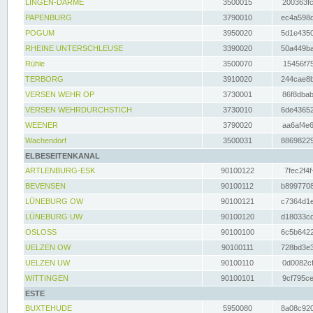
LINGEN-DARME
3500015
200363fc
PAPENBURG
3790010
ec4a598d
POGUM
3950020
5d1e4350
RHEINE UNTERSCHLEUSE
3390020
50a449ba
Rühle
3500070
15456f75
TERBORG
3910020
244cae8b
VERSEN WEHR OP
3730001
86f8dbab
VERSEN WEHRDURCHSTICH
3730010
6de43652
WEENER
3790020
aa6af4e6
Wachendorf
3500031
88698229
ELBESEITENKANAL
ARTLENBURG-ESK
90100122
7fec2f4f
BEVENSEN
90100112
b8997708
LÜNEBURG OW
90100121
c7364d1e
LÜNEBURG UW
90100120
d18033cd
OSLOSS
90100100
6c5b6422
UELZEN OW
90100111
728bd3e3
UELZEN UW
90100110
0d0082cf
WITTINGEN
90100101
9cf795ce
ESTE
BUXTEHUDE
5950080
8a08c920