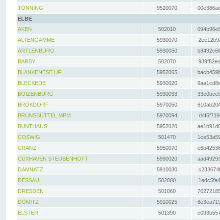
TÖNNING
9520070
00e386ac
ELBE
AKEN
502010
094b96e5
ALTENGAMME
5930070
2ee12b9a
ARTLENBURG
5930050
b3492c68
BARBY
502070
939f82ec
BLANKENESE UF
5952065
bacb459b
BLECKEDE
5930020
6aa1cd8e
BOIZENBURG
5930033
33e0bce0
BROKDORF
5970050
610ab204
BRUNSBÜTTEL MPM
5970094
d4f5f719
BUNTHAUS
5952020
ae1b91d0
COSWIG
501470
1ce53a59
CRANZ
5950070
e6b42536
CUXHAVEN STEUBENHÖFT
5990020
aad49293
DAMNATZ
5910030
c233674f
DESSAU
502000
1edc5fa4
DRESDEN
501060
70272185
DÖMITZ
5910025
6e3ea719
ELSTER
501390
c093b557