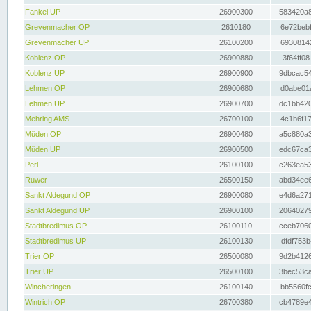
Fankel UP
26900300
583420a8
Grevenmacher OP
2610180
6e72bebf
Grevenmacher UP
26100200
69308142
Koblenz OP
26900880
3f64ff08
Koblenz UP
26900900
9dbcac54
Lehmen OP
26900680
d0abe01a
Lehmen UP
26900700
dc1bb420
Mehring AMS
26700100
4c1b6f17
Müden OP
26900480
a5c880a3
Müden UP
26900500
edc67ca3
Perl
26100100
c263ea53
Ruwer
26500150
abd34ee6
Sankt Aldegund OP
26900080
e4d6a271
Sankt Aldegund UP
26900100
20640279
Stadtbredimus OP
26100110
cceb7060
Stadtbredimus UP
26100130
dfdf753b
Trier OP
26500080
9d2b4126
Trier UP
26500100
3bec53ca
Wincheringen
26100140
bb5560fc
Wintrich OP
26700380
cb4789e4