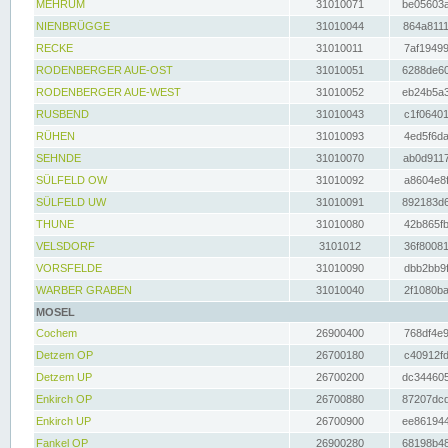
MEHRUM
31010071
be05603a
NIENBRÜGGE
31010044
864a8111
RECKE
31010011
7af19499
RODENBERGER AUE-OST
31010051
6288de60
RODENBERGER AUE-WEST
31010052
eb24b5a3
RUSBEND
31010043
c1f06401
RÜHEN
31010093
4ed5f6da
SEHNDE
31010070
ab0d9117
SÜLFELD OW
31010092
a8604e8f
SÜLFELD UW
31010091
892183d6
THUNE
31010080
42b865fb
VELSDORF
3101012
36f80081
VORSFELDE
31010090
dbb2bb9f
WARBER GRABEN
31010040
2f1080ba
MOSEL
Cochem
26900400
768df4e9
Detzem OP
26700180
c40912fd
Detzem UP
26700200
dc344605
Enkirch OP
26700880
87207dcd
Enkirch UP
26700900
ee861944
Fankel OP
26900280
68198b48