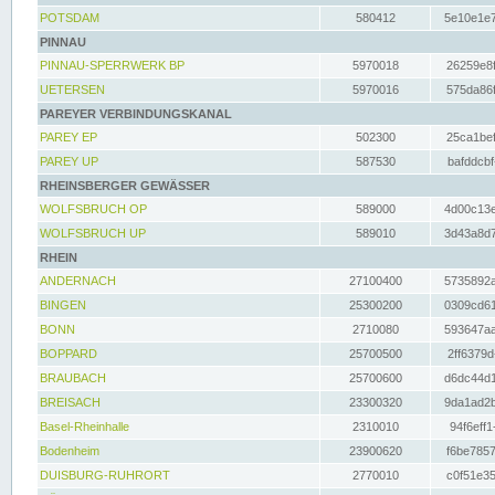
POTSDAM
580412
5e10e1e7
PINNAU
PINNAU-SPERRWERK BP
5970018
26259e8f
UETERSEN
5970016
575da86f
PAREYER VERBINDUNGSKANAL
PAREY EP
502300
25ca1bef
PAREY UP
587530
bafddcbf
RHEINSBERGER GEWÄSSER
WOLFSBRUCH OP
589000
4d00c13e
WOLFSBRUCH UP
589010
3d43a8d7
RHEIN
ANDERNACH
27100400
5735892a
BINGEN
25300200
0309cd61
BONN
2710080
593647aa
BOPPARD
25700500
2ff6379d
BRAUBACH
25700600
d6dc44d1
BREISACH
23300320
9da1ad2b
Basel-Rheinhalle
2310010
94f6eff1
Bodenheim
23900620
f6be7857
DUISBURG-RUHRORT
2770010
c0f51e35