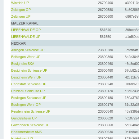
Wintrich UP
26700400
a392113c
Zeltingen OP
26700580
8b802863
Zeltingen UP
26700600
d867e7e9
MALZER KANAL
LIEBENWALDE OP
581540
3f8ceb6d
LIEBENWALDE UP
581550
a1cf60be
NECKAR
Aldingen Schleuse UP
23800280
dfdfb4ff
Beihingen Wehr UP
23800360
8a2e3048
Besigheim SKA
23800460
46d8ed02
Besigheim Schleuse UP
23800480
57db82c7
Besigheim Wehr UP
23800440
42c11b7a
Cannstatt Schleuse UP
23800240
7068d262
Deizisau Schleuse UP
23800120
c5b6243d
Esslingen Schleuse UP
23800180
130a3761
Esslingen Wehr OP
23800176
31c32a38
Feudenheim Schleuse UP
23800840
48a939b9
Gundelsheim UP
23800620
fc1072e4
Guttenbach Schleuse UP
23800660
bd36404b
Hassmersheim AMS
23800630
0e1b8ae0
Heidelberg UP
23800760
827b2685