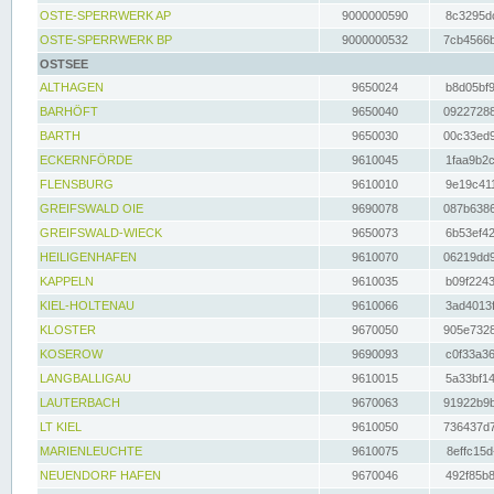
OSTE-SPERRWERK AP
9000000590
8c3295dc
OSTE-SPERRWERK BP
9000000532
7cb4566b
OSTSEE
ALTHAGEN
9650024
b8d05bf9
BARHÖFT
9650040
09227288
BARTH
9650030
00c33ed9
ECKERNFÖRDE
9610045
1faa9b2c
FLENSBURG
9610010
9e19c411
GREIFSWALD OIE
9690078
087b6386
GREIFSWALD-WIECK
9650073
6b53ef42
HEILIGENHAFEN
9610070
06219dd9
KAPPELN
9610035
b09f2243
KIEL-HOLTENAU
9610066
3ad4013f
KLOSTER
9670050
905e7328
KOSEROW
9690093
c0f33a36
LANGBALLIGAU
9610015
5a33bf14
LAUTERBACH
9670063
91922b9b
LT KIEL
9610050
736437d7
MARIENLEUCHTE
9610075
8effc15d
NEUENDORF HAFEN
9670046
492f85b8