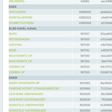
WILHERING
420061
aec23fd6
EDER
AFFOLDERN
42800502
ab9d5a42
EDERTALSPERRE
42800310
c6e9f744
SCHMITTLOTHEIM
42800309
d2155fa6
ELBE-HAVEL-KANAL
BURG
587507
831ad501
DETERSHAGEN
587505
a7b1eda9
GENTHIN
587535
e9e7f20c
KADE
587541
e4f29379
WUSTERWITZ OP
587540
c6a12d34
WUSTERWITZ UP
587550
3bfcf759
ZERBEN OP
587510
64c37072
ZERBEN UP
587520
532d8718
EIDER
EIDER-SPERRWERK BP
9520081
8ac85e6c
FRIEDRICHSTADT STRASSENBRÜCKE
9520060
721313e7
LEXFÄHRE OBERWASSER
9520020
86c5688f
LEXFÄHRE UNTERWASSER
9520030
7f01fbd8
NORDFELD OBERWASSER
9520040
61394669
NORDFELD UNTERWASSER
9520050
cb93548e