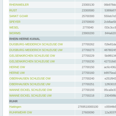
RHEINWEILER
23300130
06b978dd
RUST
23300580
5389b878
SANKT GOAR
25700300
550eb7e9
SPEYER
23700600
2cb8ae5b
WESEL
2770040
f33c3cc9
WORMS
23900200
844a620f
RHEIN-HERNE-KANAL
DUISBURG-MEIDERICH SCHLEUSE OW
27700262
f18e81da
DUISBURG-MEIDERICH SCHLEUSE UW
27700273
48780245
GELSENKIRCHEN SCHLEUSE OW
27700229
5b9f8134
GELSENKIRCHEN SCHLEUSE UW
27700230
427318d0
HERNE OW
27700150
ac6c4362
HERNE UW
27700160
b9975ea1
OBERHAUSEN SCHLEUSE OW
27700240
e251f943
OBERHAUSEN SCHLEUSE UW
27700251
12f63015
WANNE EICKEL SCHLEUSE OW
27700193
05ca0e33
WANNE EICKEL SCHLEUSE UW
27700218
23045f8b
RUHR
Hattingen
2769510000100
c0594fb5
RUHRWEHR OW
27600090
12a3037f