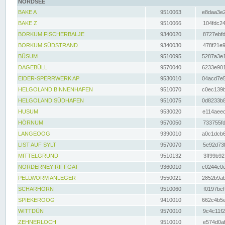
NORDSEE
BAKE A
9510063
e8daa3e2
BAKE Z
9510066
104fdc24
BORKUM FISCHERBALJE
9340020
8727ebfd
BORKUM SÜDSTRAND
9340030
478f21e9
BÜSUM
9510095
5287a3e1
DAGEBÜLL
9570040
6233e901
EIDER-SPERRWERK AP
9530010
04acd7e5
HELGOLAND BINNENHAFEN
9510070
c0ec139b
HELGOLAND SÜDHAFEN
9510075
0d8233b8
HUSUM
9530020
e114aeec
HÖRNUM
9570050
733755fd
LANGEOOG
9390010
a0c1dcb6
LIST AUF SYLT
9570070
5e92d73f
MITTELGRUND
9510132
3ff99b92
NORDERNEY RIFFGAT
9360010
c0244c0e
PELLWORM ANLEGER
9550021
2852b9ab
SCHARHÖRN
9510060
f0197bcf
SPIEKEROOG
9410010
662c4b5e
WITTDÜN
9570010
9c4c11f2
ZEHNERLOCH
9510010
e574d0af