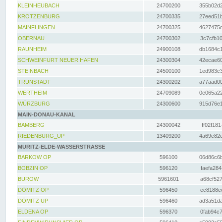
KLEINHEUBACH
24700200
355b02d2
KROTZENBURG
24700335
27eed51b
MAINFLINGEN
24700325
4627475d
OBERNAU
24700302
3c7cfb10
RAUNHEIM
24900108
db1684c1
SCHWEINFURT NEUER HAFEN
24300304
42ecae60
STEINBACH
24500100
1ed983c3
TRUNSTADT
24300202
a77aad00
WERTHEIM
24709089
0e065a22
WÜRZBURG
24300600
915d76e1
MAIN-DONAU-KANAL
BAMBERG
24300042
ff02f181
RIEDENBURG_UP
13409200
4a69e82e
MÜRITZ-ELDE-WASSERSTRASSE
BARKOW OP
596100
06d86c6b
BOBZIN OP
596120
faefa284
BUROW
5961601
a68cf527
DÖMITZ OP
596450
ec8188ee
DÖMITZ UP
596460
ad3a51da
ELDENA OP
596370
0fab94c7