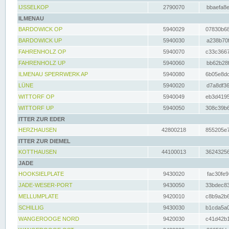
IJSSELKOP
2790070
bbaefa8e
ILMENAU
BARDOWICK OP
5940029
07830b68
BARDOWICK UP
5940030
a238b70f
FAHRENHOLZ OP
5940070
c33c3667
FAHRENHOLZ UP
5940060
bb62b28f
ILMENAU SPERRWERK AP
5940080
6b05e8dc
LÜNE
5940020
d7a8df36
WITTORF OP
5940049
eb3d4195
WITTORF UP
5940050
308c39b6
ITTER ZUR EDER
HERZHAUSEN
42800218
855205e7
ITTER ZUR DIEMEL
KOTTHAUSEN
44100013
36243256
JADE
HOOKSIELPLATE
9430020
fac30fe9
JADE-WESER-PORT
9430050
33bdec83
MELLUMPLATE
9420010
c8b9a2b6
SCHILLIG
9430030
b1cda5a0
WANGEROOGE NORD
9420030
c41d42b1