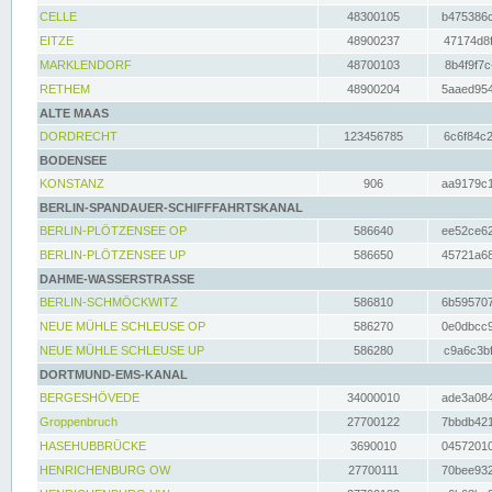
CELLE
48300105
b475386c
EITZE
48900237
47174d8f
MARKLENDORF
48700103
8b4f9f7c
RETHEM
48900204
5aaed954
ALTE MAAS
DORDRECHT
123456785
6c6f84c2
BODENSEE
KONSTANZ
906
aa9179c1
BERLIN-SPANDAUER-SCHIFFFAHRTSKANAL
BERLIN-PLÖTZENSEE OP
586640
ee52ce62
BERLIN-PLÖTZENSEE UP
586650
45721a68
DAHME-WASSERSTRASSE
BERLIN-SCHMÖCKWITZ
586810
6b595707
NEUE MÜHLE SCHLEUSE OP
586270
0e0dbcc9
NEUE MÜHLE SCHLEUSE UP
586280
c9a6c3bf
DORTMUND-EMS-KANAL
BERGESHÖVEDE
34000010
ade3a084
Groppenbruch
27700122
7bbdb421
HASEHUBBRÜCKE
3690010
04572010
HENRICHENBURG OW
27700111
70bee932