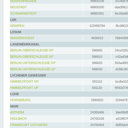
HERRENHAUSEN
48800108
8134af78
NEUSTADT
48800200
dda39817
SCHWARMSTEDT
48800301
8e16bd66
LEK
KRIMPEN
123456784
f5c96f13
LESUM
WASSERHORST
4930010
76844306
LANDWEHRKANAL
BERLIN-OBERSCHLEUSE OP
586600
24ce3282
BERLIN-OBERSCHLEUSE UP
586610
c42ad3df
BERLIN-UNTERSCHLEUSE OP
586620
503ad891
BERLIN-UNTERSCHLEUSE UP
586630
d198c901
LYCHENER GEWÄSSER
HIMMELPFORT OP
581110
bcdfa310
HIMMELPFORT UP
581120
9592d736
LÜHE
HORNEBURG
5960020
3244d787
MAIN
ASTHEIM
24300406
3de69bf8
FAULBACH
24700109
a919f57f
FRANKFURT OSTHAFEN
24700404
66ff3eb4