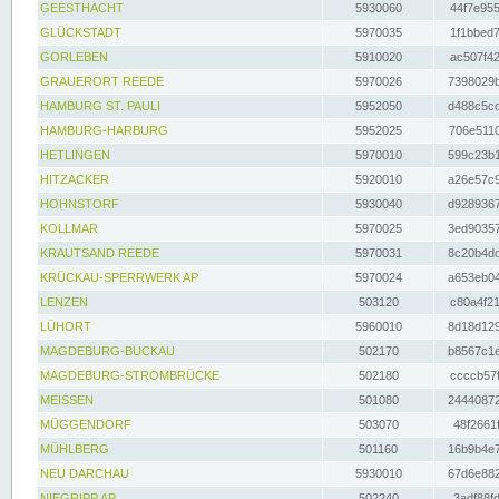
GEESTHACHT
5930060
44f7e955
GLÜCKSTADT
5970035
1f1bbed7
GORLEBEN
5910020
ac507f42
GRAUERORT REEDE
5970026
7398029b
HAMBURG ST. PAULI
5952050
d488c5cc
HAMBURG-HARBURG
5952025
706e5110
HETLINGEN
5970010
599c23b1
HITZACKER
5920010
a26e57c9
HOHNSTORF
5930040
d9289367
KOLLMAR
5970025
3ed90357
KRAUTSAND REEDE
5970031
8c20b4dc
KRÜCKAU-SPERRWERK AP
5970024
a653eb04
LENZEN
503120
c80a4f21
LÜHORT
5960010
8d18d129
MAGDEBURG-BUCKAU
502170
b8567c1e
MAGDEBURG-STROMBRÜCKE
502180
ccccb57f
MEISSEN
501080
24440872
MÜGGENDORF
503070
48f2661f
MÜHLBERG
501160
16b9b4e7
NEU DARCHAU
5930010
67d6e882
NIEGRIPP AP
502240
3adf88fd