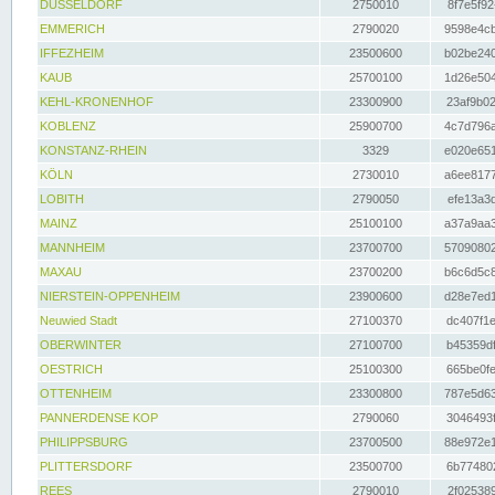
DÜSSELDORF
2750010
8f7e5f92
EMMERICH
2790020
9598e4cb
IFFEZHEIM
23500600
b02be240
KAUB
25700100
1d26e504
KEHL-KRONENHOF
23300900
23af9b02
KOBLENZ
25900700
4c7d796a
KONSTANZ-RHEIN
3329
e020e651
KÖLN
2730010
a6ee8177
LOBITH
2790050
efe13a3d
MAINZ
25100100
a37a9aa3
MANNHEIM
23700700
57090802
MAXAU
23700200
b6c6d5c8
NIERSTEIN-OPPENHEIM
23900600
d28e7ed1
Neuwied Stadt
27100370
dc407f1e
OBERWINTER
27100700
b45359df
OESTRICH
25100300
665be0fe
OTTENHEIM
23300800
787e5d63
PANNERDENSE KOP
2790060
3046493f
PHILIPPSBURG
23700500
88e972e1
PLITTERSDORF
23500700
6b774802
REES
2790010
2f025389