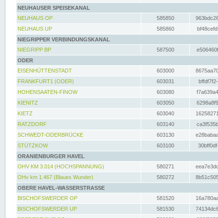
NEUHAUSER SPEISEKANAL
NEUHAUS OP
585850
963bdc26
NEUHAUS UP
585860
bf48cefd
NIEGRIPPER VERBINDUNGSKANAL
NIEGRIPP BP
587500
e506460f
ODER
EISENHÜTTENSTADT
603000
8675aa70
FRANKFURT1 (ODER)
603031
bffdf7f2
HOHENSAATEN-FINOW
603080
f7a639a4
KIENITZ
603050
6298a8f9
KIETZ
603040
16258271
RATZDORF
603140
ca3f535b
SCHWEDT-ODERBRÜCKE
603130
e28babaa
STÜTZKOW
603100
30bff0df
ORANIENBURGER HAVEL
OHV KM 3.014 (HOCHSPANNUNG)
580271
eea7e3dc
OHv km 1.467 (Blaues Wunder)
580272
8b51c505
OBERE HAVEL-WASSERSTRASSE
BISCHOFSWERDER OP
581520
16a780aa
BISCHOFSWERDER UP
581530
74134dc6