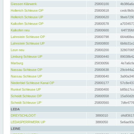
Giessen Klärwerk
25800100
4b386a6a
Hollerich Schleuse OP
25800618
cedc9b0c
Hollerich Schleuse UP
25800620
9beb7290
Kalkofen Schleuse OP
25800578
a7034573
Kalkofen neu
25800600
64f735fd
Lahnstein Schleuse OP
25800798
664d68ea
Lahnstein Schleuse UP
25800800
6b6b31e2
Leun neu
25800200
32807065
Limburg Schleuse UP
25800440
89038b42
Marburg
25830056
4e7a6cfa
Nassau Schleuse OP
25800638
29cb44a2
Nassau Schleuse UP
25800640
3a90a346
Niederbiel Schleuse Kanal OP
25800177
57c8e437
Runkel Schleuse UP
25800400
b85b17cc
Scheidt Schleuse OP
25800558
15a50d2b
Scheidt Schleuse UP
25800560
7dfe4776
LEDA
DREYSCHLOOT
3880010
d4df3617
LEDASPERRWERK UP
3880050
5e6ae93a
LEINE