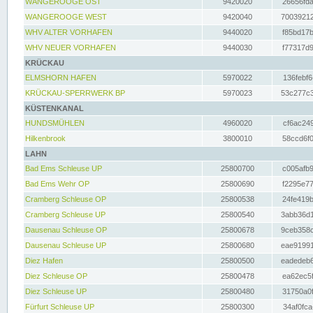
WANGEROOGE OST
9420020
26656fda
WANGEROOGE WEST
9420040
70039212
WHV ALTER VORHAFEN
9440020
f85bd17b
WHV NEUER VORHAFEN
9440030
f77317d9
KRÜCKAU
ELMSHORN HAFEN
5970022
136febf6
KRÜCKAU-SPERRWERK BP
5970023
53c277c3
KÜSTENKANAL
HUNDSMÜHLEN
4960020
cf6ac249
Hilkenbrook
3800010
58ccd6f0
LAHN
Bad Ems Schleuse UP
25800700
c005afb9
Bad Ems Wehr OP
25800690
f2295e77
Cramberg Schleuse OP
25800538
24fe419b
Cramberg Schleuse UP
25800540
3abb36d1
Dausenau Schleuse OP
25800678
9ceb358c
Dausenau Schleuse UP
25800680
eae91991
Diez Hafen
25800500
eadedeb6
Diez Schleuse OP
25800478
ea62ec5f
Diez Schleuse UP
25800480
31750a0f
Fürfurt Schleuse UP
25800300
34af0fca