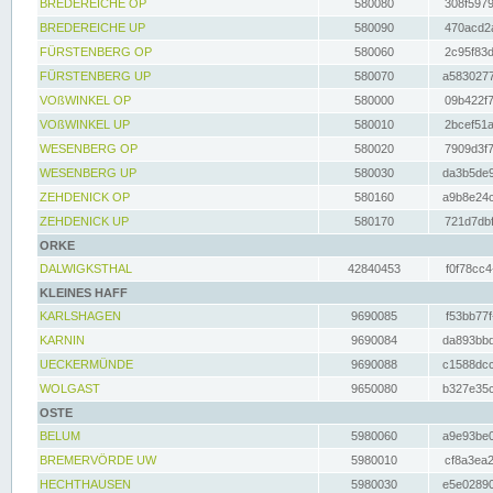
BREDEREICHE OP
580080
308f5979
BREDEREICHE UP
580090
470acd2a
FÜRSTENBERG OP
580060
2c95f83d
FÜRSTENBERG UP
580070
a5830277
VOßWINKEL OP
580000
09b422f7
VOßWINKEL UP
580010
2bcef51a
WESENBERG OP
580020
7909d3f7
WESENBERG UP
580030
da3b5de9
ZEHDENICK OP
580160
a9b8e24c
ZEHDENICK UP
580170
721d7dbf
ORKE
DALWIGKSTHAL
42840453
f0f78cc4
KLEINES HAFF
KARLSHAGEN
9690085
f53bb77f
KARNIN
9690084
da893bbd
UECKERMÜNDE
9690088
c1588dcc
WOLGAST
9650080
b327e35c
OSTE
BELUM
5980060
a9e93be0
BREMERVÖRDE UW
5980010
cf8a3ea2
HECHTHAUSEN
5980030
e5e02890