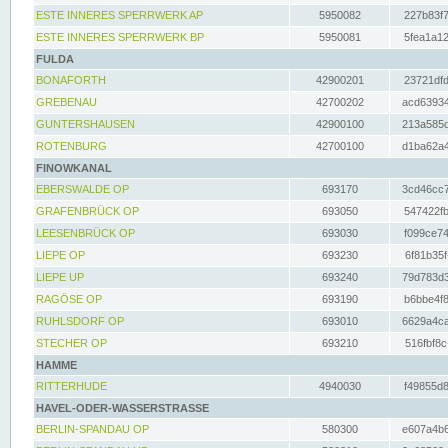
ESTE INNERES SPERRWERK AP
5950082
227b83f7
ESTE INNERES SPERRWERK BP
5950081
5fea1a12
FULDA
BONAFORTH
42900201
23721dfd
GREBENAU
42700202
acd63934
GUNTERSHAUSEN
42900100
213a585d
ROTENBURG
42700100
d1ba62a4
FINOWKANAL
EBERSWALDE OP
693170
3cd46cc7
GRAFENBRÜCK OP
693050
547422fb
LEESENBRÜCK OP
693030
f099ce74
LIEPE OP
693230
6f81b35f
LIEPE UP
693240
79d783d3
RAGÖSE OP
693190
b6bbe4f8
RUHLSDORF OP
693010
6629a4ca
STECHER OP
693210
516fbf8c
HAMME
RITTERHUDE
4940030
f49855d8
HAVEL-ODER-WASSERSTRASSE
BERLIN-SPANDAU OP
580300
e607a4b6