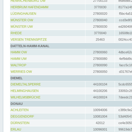
HENRICHENBURG UW
27700133
e6b68bc2
HERBRUM HAFENDAMM
3770030
8177a148
LÜDINGHAUSEN
27800020
f5bc4a51
MÜNSTER OW
27800040
ccd3e8f1
MÜNSTER UW
27800030
ed260406
RHEDE
3770040
16508b11
VERSEN TRENNSPITZE
25463
0024cc40
DATTELN-HAMM-KANAL
HAMM OW
27800060
4dbce62d
HAMM UW
27800080
4ef9dd9c
WALTROP
27800090
facc5c16
WERRIES OW
27800050
d31767ef
DIEMEL
DIEMELTALSPERRE
44100104
5cdc6555
HELMINGHAUSEN
44100206
33092c28
WILHELMSBRÜCKE
44100024
7deedc21
DONAU
ACHLEITEN
10094006
c389c9e2
DEGGENDORF
10081004
53d40547
DÜRNSTEIN
42012
ce4e3050
ERLAU
10096001
99619dc5