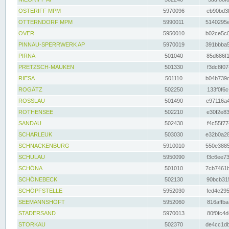
OSTERIFF MPM
5970096
eb90bd3f
OTTERNDORF MPM
5990011
5140295e
OVER
5950010
b02ce5c0
PINNAU-SPERRWERK AP
5970019
391bbba5
PIRNA
501040
85d686f1
PRETZSCH-MAUKEN
501330
f3dc8f07
RIESA
501110
b04b739d
ROGÄTZ
502250
133f0f6c
ROSSLAU
501490
e97116a4
ROTHENSEE
502210
e30f2e83
SANDAU
502430
f4c55f77
SCHARLEUK
503030
e32b0a28
SCHNACKENBURG
5910010
550e3885
SCHULAU
5950090
f3c6ee73
SCHÖNA
501010
7cb7461b
SCHÖNEBECK
502130
90bcb315
SCHÖPFSTELLE
5952030
fed4c295
SEEMANNSHÖFT
5952060
816affba
STADERSAND
5970013
80f0fc4d
STORKAU
502370
de4cc1db