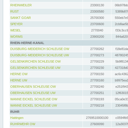
RHEINWEILER
23300130
06b978dd
RUST
23300580
5389b878
SANKT GOAR
25700300
550eb7e9
SPEYER
23700600
2cb8ae5b
WESEL
2770040
f33c3cc9
WORMS
23900200
844a620f
RHEIN-HERNE-KANAL
DUISBURG-MEIDERICH SCHLEUSE OW
27700262
f18e81da
DUISBURG-MEIDERICH SCHLEUSE UW
27700273
48780245
GELSENKIRCHEN SCHLEUSE OW
27700229
5b9f8134
GELSENKIRCHEN SCHLEUSE UW
27700230
427318d0
HERNE OW
27700150
ac6c4362
HERNE UW
27700160
b9975ea1
OBERHAUSEN SCHLEUSE OW
27700240
e251f943
OBERHAUSEN SCHLEUSE UW
27700251
12f63015
WANNE EICKEL SCHLEUSE OW
27700193
05ca0e33
WANNE EICKEL SCHLEUSE UW
27700218
23045f8b
RUHR
Hattingen
2769510000100
c0594fb5
RUHRWEHR OW
27600090
12a3037f