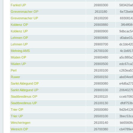
Fankel UP
26900300
583420a8
Grevenmacher OP
2610180
6e72bebf
Grevenmacher UP
26100200
69308142
Koblenz OP
26900880
3f64ff08
Koblenz UP
26900900
9dbcac54
Lehmen OP
26900680
d0abe01a
Lehmen UP
26900700
dc1bb420
Mehring AMS
26700100
4c1b6f17
Müden OP
26900480
a5c880a3
Müden UP
26900500
edc67ca3
Perl
26100100
c263ea53
Ruwer
26500150
abd34ee6
Sankt Aldegund OP
26900080
e4d6a271
Sankt Aldegund UP
26900100
20640279
Stadtbredimus OP
26100110
cceb7060
Stadtbredimus UP
26100130
dfdf753b
Trier OP
26500080
9d2b4126
Trier UP
26500100
3bec53ca
Wincheringen
26100140
bb5560fc
Wintrich OP
26700380
cb4789e4