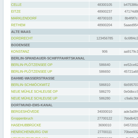
CELLE
48300105
b475386c
EITZE
48900237
47174d8f
MARKLENDORF
48700103
8b4f9f7c
RETHEM
48900204
5aaed954
ALTE MAAS
DORDRECHT
123456785
6c6f84c2
BODENSEE
KONSTANZ
906
aa9179c1
BERLIN-SPANDAUER-SCHIFFFAHRTSKANAL
BERLIN-PLÖTZENSEE OP
586640
ee52ce62
BERLIN-PLÖTZENSEE UP
586650
45721a68
DAHME-WASSERSTRASSE
BERLIN-SCHMÖCKWITZ
586810
6b595707
NEUE MÜHLE SCHLEUSE OP
586270
0e0dbcc9
NEUE MÜHLE SCHLEUSE UP
586280
c9a6c3bf
DORTMUND-EMS-KANAL
BERGESHÖVEDE
34000010
ade3a084
Groppenbruch
27700122
7bbdb421
HASEHUBBRÜCKE
3690010
04572010
HENRICHENBURG OW
27700111
70bee932