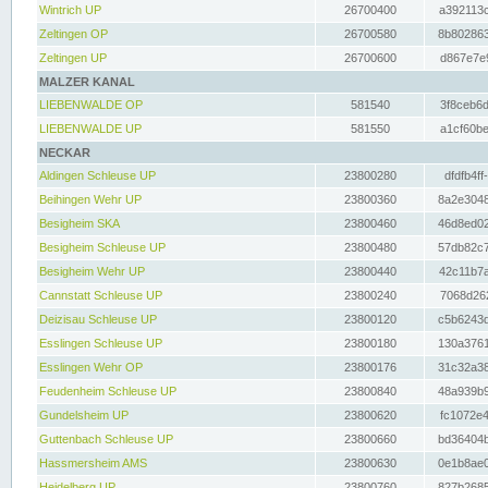
Wintrich UP
26700400
a392113c
Zeltingen OP
26700580
8b802863
Zeltingen UP
26700600
d867e7e9
MALZER KANAL
LIEBENWALDE OP
581540
3f8ceb6d
LIEBENWALDE UP
581550
a1cf60be
NECKAR
Aldingen Schleuse UP
23800280
dfdfb4ff
Beihingen Wehr UP
23800360
8a2e3048
Besigheim SKA
23800460
46d8ed02
Besigheim Schleuse UP
23800480
57db82c7
Besigheim Wehr UP
23800440
42c11b7a
Cannstatt Schleuse UP
23800240
7068d262
Deizisau Schleuse UP
23800120
c5b6243d
Esslingen Schleuse UP
23800180
130a3761
Esslingen Wehr OP
23800176
31c32a38
Feudenheim Schleuse UP
23800840
48a939b9
Gundelsheim UP
23800620
fc1072e4
Guttenbach Schleuse UP
23800660
bd36404b
Hassmersheim AMS
23800630
0e1b8ae0
Heidelberg UP
23800760
827b2685