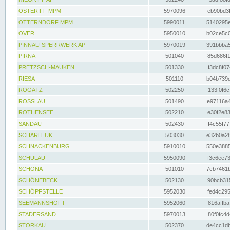
OSTERIFF MPM
5970096
eb90bd3f
OTTERNDORF MPM
5990011
5140295e
OVER
5950010
b02ce5c0
PINNAU-SPERRWERK AP
5970019
391bbba5
PIRNA
501040
85d686f1
PRETZSCH-MAUKEN
501330
f3dc8f07
RIESA
501110
b04b739d
ROGÄTZ
502250
133f0f6c
ROSSLAU
501490
e97116a4
ROTHENSEE
502210
e30f2e83
SANDAU
502430
f4c55f77
SCHARLEUK
503030
e32b0a28
SCHNACKENBURG
5910010
550e3885
SCHULAU
5950090
f3c6ee73
SCHÖNA
501010
7cb7461b
SCHÖNEBECK
502130
90bcb315
SCHÖPFSTELLE
5952030
fed4c295
SEEMANNSHÖFT
5952060
816affba
STADERSAND
5970013
80f0fc4d
STORKAU
502370
de4cc1db