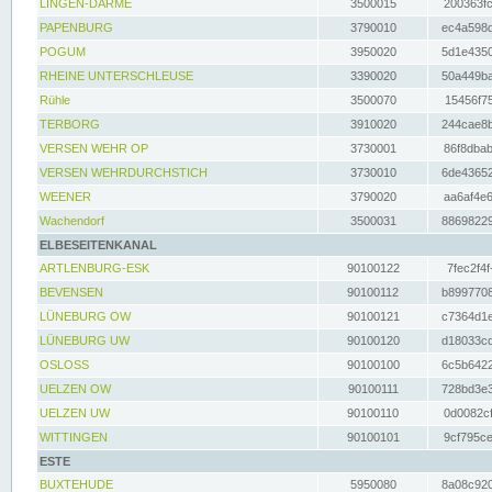
LINGEN-DARME
3500015
200363fc
PAPENBURG
3790010
ec4a598d
POGUM
3950020
5d1e4350
RHEINE UNTERSCHLEUSE
3390020
50a449ba
Rühle
3500070
15456f75
TERBORG
3910020
244cae8b
VERSEN WEHR OP
3730001
86f8dbab
VERSEN WEHRDURCHSTICH
3730010
6de43652
WEENER
3790020
aa6af4e6
Wachendorf
3500031
88698229
ELBESEITENKANAL
ARTLENBURG-ESK
90100122
7fec2f4f
BEVENSEN
90100112
b8997708
LÜNEBURG OW
90100121
c7364d1e
LÜNEBURG UW
90100120
d18033cd
OSLOSS
90100100
6c5b6422
UELZEN OW
90100111
728bd3e3
UELZEN UW
90100110
0d0082cf
WITTINGEN
90100101
9cf795ce
ESTE
BUXTEHUDE
5950080
8a08c920