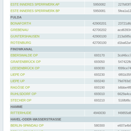
ESTE INNERES SPERRWERK AP
5950082
227b83f7
ESTE INNERES SPERRWERK BP
5950081
5fea1a12
FULDA
BONAFORTH
42900201
23721dfd
GREBENAU
42700202
acd63934
GUNTERSHAUSEN
42900100
213a585d
ROTENBURG
42700100
d1ba62a4
FINOWKANAL
EBERSWALDE OP
693170
3cd46cc7
GRAFENBRÜCK OP
693050
547422fb
LEESENBRÜCK OP
693030
f099ce74
LIEPE OP
693230
6f81b35f
LIEPE UP
693240
79d783d3
RAGÖSE OP
693190
b6bbe4f8
RUHLSDORF OP
693010
6629a4ca
STECHER OP
693210
516fbf8c
HAMME
RITTERHUDE
4940030
f49855d8
HAVEL-ODER-WASSERSTRASSE
BERLIN-SPANDAU OP
580300
e607a4b6