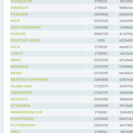
DÜSSELDORF
2750010
8f7e5f92
EMMERICH
2790020
9598e4cb
IFFEZHEIM
23500600
b02be240
KAUB
25700100
1d26e504
KEHL-KRONENHOF
23300900
23af9b02
KOBLENZ
25900700
4c7d796a
KONSTANZ-RHEIN
3329
e020e651
KÖLN
2730010
a6ee8177
LOBITH
2790050
efe13a3d
MAINZ
25100100
a37a9aa3
MANNHEIM
23700700
57090802
MAXAU
23700200
b6c6d5c8
NIERSTEIN-OPPENHEIM
23900600
d28e7ed1
Neuwied Stadt
27100370
dc407f1e
OBERWINTER
27100700
b45359df
OESTRICH
25100300
665be0fe
OTTENHEIM
23300800
787e5d63
PANNERDENSE KOP
2790060
3046493f
PHILIPPSBURG
23700500
88e972e1
PLITTERSDORF
23500700
6b774802
REES
2790010
2f025389