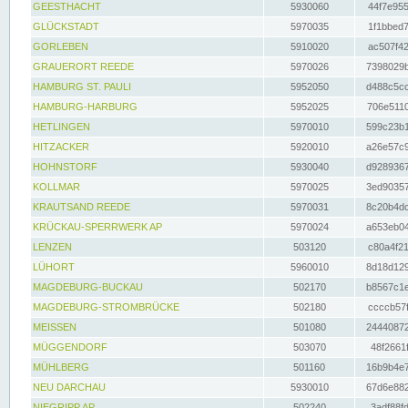
GEESTHACHT
5930060
44f7e955
GLÜCKSTADT
5970035
1f1bbed7
GORLEBEN
5910020
ac507f42
GRAUERORT REEDE
5970026
7398029b
HAMBURG ST. PAULI
5952050
d488c5cc
HAMBURG-HARBURG
5952025
706e5110
HETLINGEN
5970010
599c23b1
HITZACKER
5920010
a26e57c9
HOHNSTORF
5930040
d9289367
KOLLMAR
5970025
3ed90357
KRAUTSAND REEDE
5970031
8c20b4dc
KRÜCKAU-SPERRWERK AP
5970024
a653eb04
LENZEN
503120
c80a4f21
LÜHORT
5960010
8d18d129
MAGDEBURG-BUCKAU
502170
b8567c1e
MAGDEBURG-STROMBRÜCKE
502180
ccccb57f
MEISSEN
501080
24440872
MÜGGENDORF
503070
48f2661f
MÜHLBERG
501160
16b9b4e7
NEU DARCHAU
5930010
67d6e882
NIEGRIPP AP
502240
3adf88fd