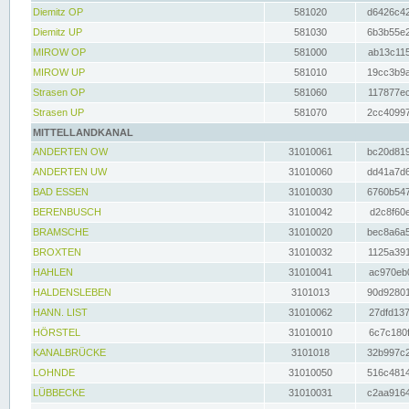
Diemitz OP
581020
d6426c42
Diemitz UP
581030
6b3b55e2
MIROW OP
581000
ab13c115
MIROW UP
581010
19cc3b9a
Strasen OP
581060
117877ec
Strasen UP
581070
2cc40997
MITTELLANDKANAL
ANDERTEN OW
31010061
bc20d819
ANDERTEN UW
31010060
dd41a7d6
BAD ESSEN
31010030
6760b547
BERENBUSCH
31010042
d2c8f60e
BRAMSCHE
31010020
bec8a6a5
BROXTEN
31010032
1125a391
HAHLEN
31010041
ac970eb0
HALDENSLEBEN
3101013
90d92801
HANN. LIST
31010062
27dfd137
HÖRSTEL
31010010
6c7c180f
KANALBRÜCKE
3101018
32b997c2
LOHNDE
31010050
516c4814
LÜBBECKE
31010031
c2aa9164