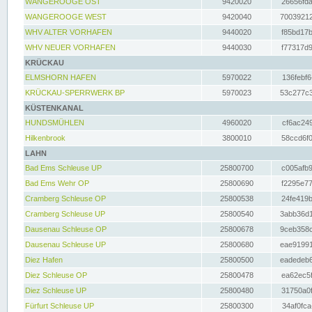
WANGEROOGE OST
9420020
26656fda
WANGEROOGE WEST
9420040
70039212
WHV ALTER VORHAFEN
9440020
f85bd17b
WHV NEUER VORHAFEN
9440030
f77317d9
KRÜCKAU
ELMSHORN HAFEN
5970022
136febf6
KRÜCKAU-SPERRWERK BP
5970023
53c277c3
KÜSTENKANAL
HUNDSMÜHLEN
4960020
cf6ac249
Hilkenbrook
3800010
58ccd6f0
LAHN
Bad Ems Schleuse UP
25800700
c005afb9
Bad Ems Wehr OP
25800690
f2295e77
Cramberg Schleuse OP
25800538
24fe419b
Cramberg Schleuse UP
25800540
3abb36d1
Dausenau Schleuse OP
25800678
9ceb358c
Dausenau Schleuse UP
25800680
eae91991
Diez Hafen
25800500
eadedeb6
Diez Schleuse OP
25800478
ea62ec5f
Diez Schleuse UP
25800480
31750a0f
Fürfurt Schleuse UP
25800300
34af0fca