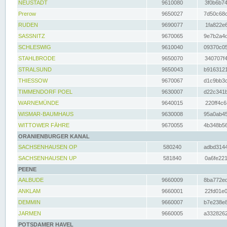
NEUSTADT
9610080
3f0b6b74
Prerow
9650027
7d50c68c
RUDEN
9690077
1fa822e6
SASSNITZ
9670065
9e7b2a4d
SCHLESWIG
9610040
09370c05
STAHLBRODE
9650070
340707f4
STRALSUND
9650043
b9163121
THIESSOW
9670067
d1c9bb3c
TIMMENDORF POEL
9630007
d22c341b
WARNEMÜNDE
9640015
220ff4c6
WISMAR-BAUMHAUS
9630008
95a0ab45
WITTOWER FÄHRE
9670055
4b348b56
ORANIENBURGER KANAL
SACHSENHAUSEN OP
580240
adbd3144
SACHSENHAUSEN UP
581840
0a6fe221
PEENE
AALBUDE
9660009
8ba772ed
ANKLAM
9660001
22fd01e0
DEMMIN
9660007
b7e238e8
JARMEN
9660005
a3328262
POTSDAMER HAVEL