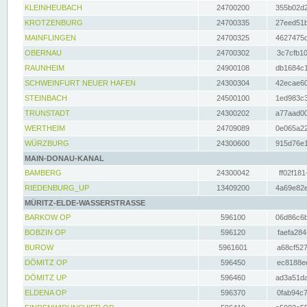
KLEINHEUBACH
24700200
355b02d2
KROTZENBURG
24700335
27eed51b
MAINFLINGEN
24700325
4627475d
OBERNAU
24700302
3c7cfb10
RAUNHEIM
24900108
db1684c1
SCHWEINFURT NEUER HAFEN
24300304
42ecae60
STEINBACH
24500100
1ed983c3
TRUNSTADT
24300202
a77aad00
WERTHEIM
24709089
0e065a22
WÜRZBURG
24300600
915d76e1
MAIN-DONAU-KANAL
BAMBERG
24300042
ff02f181
RIEDENBURG_UP
13409200
4a69e82e
MÜRITZ-ELDE-WASSERSTRASSE
BARKOW OP
596100
06d86c6b
BOBZIN OP
596120
faefa284
BUROW
5961601
a68cf527
DÖMITZ OP
596450
ec8188ee
DÖMITZ UP
596460
ad3a51da
ELDENA OP
596370
0fab94c7