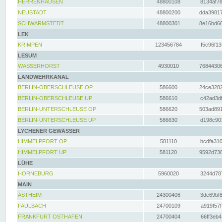
HERRENHAUSEN
48800108
8134af78
NEUSTADT
48800200
dda39817
SCHWARMSTEDT
48800301
8e16bd66
LEK
KRIMPEN
123456784
f5c96f13
LESUM
WASSERHORST
4930010
76844306
LANDWEHRKANAL
BERLIN-OBERSCHLEUSE OP
586600
24ce3282
BERLIN-OBERSCHLEUSE UP
586610
c42ad3df
BERLIN-UNTERSCHLEUSE OP
586620
503ad891
BERLIN-UNTERSCHLEUSE UP
586630
d198c901
LYCHENER GEWÄSSER
HIMMELPFORT OP
581110
bcdfa310
HIMMELPFORT UP
581120
9592d736
LÜHE
HORNEBURG
5960020
3244d787
MAIN
ASTHEIM
24300406
3de69bf8
FAULBACH
24700109
a919f57f
FRANKFURT OSTHAFEN
24700404
66ff3eb4