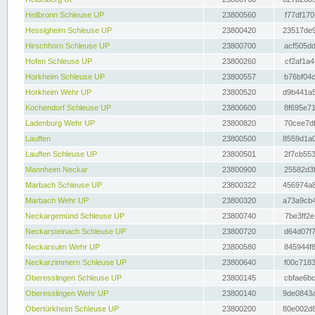
Heilbronn Schleuse UP
23800560
f77df170
Hessigheim Schleuse UP
23800420
23517de9
Hirschhorn Schleuse UP
23800700
acf505dd
Hofen Schleuse UP
23800260
cf2af1a4
Horkheim Schleuse UP
23800557
b76bf04c
Horkheim Wehr UP
23800520
d9b441a5
Kochendorf Schleuse UP
23800600
8f695e71
Ladenburg Wehr UP
23800820
70cee7df
Lauffen
23800500
8559d1a0
Lauffen Schleuse UP
23800501
2f7cb553
Mannheim Neckar
23800900
25582d3f
Marbach Schleuse UP
23800322
456974a8
Marbach Wehr UP
23800320
a73a9cb4
Neckargemünd Schleuse UP
23800740
7be3ff2e
Neckarsteinach Schleuse UP
23800720
d64d07f7
Neckarsulm Wehr UP
23800580
845944f8
Neckarzimmern Schleuse UP
23800640
f00c7183
Oberesslingen Schleuse UP
23800145
cbfae6bc
Oberesslingen Wehr UP
23800140
9de0843a
Obertürkheim Schleuse UP
23800200
80e002d8