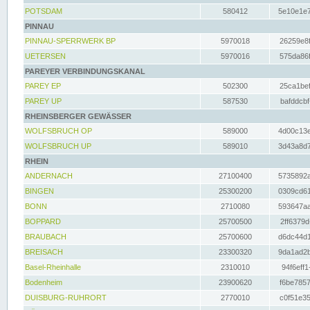
POTSDAM
580412
5e10e1e7
PINNAU
PINNAU-SPERRWERK BP
5970018
26259e8f
UETERSEN
5970016
575da86f
PAREYER VERBINDUNGSKANAL
PAREY EP
502300
25ca1bef
PAREY UP
587530
bafddcbf
RHEINSBERGER GEWÄSSER
WOLFSBRUCH OP
589000
4d00c13e
WOLFSBRUCH UP
589010
3d43a8d7
RHEIN
ANDERNACH
27100400
5735892a
BINGEN
25300200
0309cd61
BONN
2710080
593647aa
BOPPARD
25700500
2ff6379d
BRAUBACH
25700600
d6dc44d1
BREISACH
23300320
9da1ad2b
Basel-Rheinhalle
2310010
94f6eff1
Bodenheim
23900620
f6be7857
DUISBURG-RUHRORT
2770010
c0f51e35