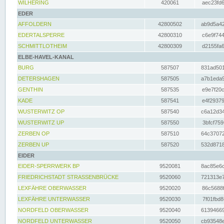
WILHERING
420061
aec23fd6
EDER
AFFOLDERN
42800502
ab9d5a42
EDERTALSPERRE
42800310
c6e9f744
SCHMITTLOTHEIM
42800309
d2155fa6
ELBE-HAVEL-KANAL
BURG
587507
831ad501
DETERSHAGEN
587505
a7b1eda9
GENTHIN
587535
e9e7f20c
KADE
587541
e4f29379
WUSTERWITZ OP
587540
c6a12d34
WUSTERWITZ UP
587550
3bfcf759
ZERBEN OP
587510
64c37072
ZERBEN UP
587520
532d8718
EIDER
EIDER-SPERRWERK BP
9520081
8ac85e6c
FRIEDRICHSTADT STRASSENBRÜCKE
9520060
721313e7
LEXFÄHRE OBERWASSER
9520020
86c5688f
LEXFÄHRE UNTERWASSER
9520030
7f01fbd8
NORDFELD OBERWASSER
9520040
61394669
NORDFELD UNTERWASSER
9520050
cb93548e