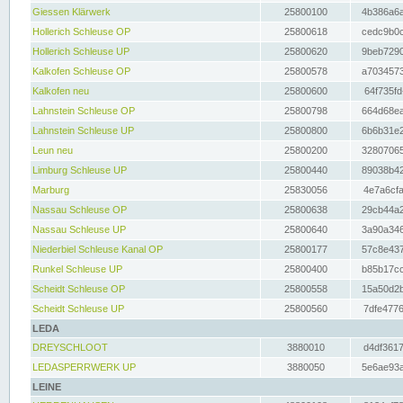
Giessen Klärwerk
25800100
4b386a6a
Hollerich Schleuse OP
25800618
cedc9b0c
Hollerich Schleuse UP
25800620
9beb7290
Kalkofen Schleuse OP
25800578
a7034573
Kalkofen neu
25800600
64f735fd
Lahnstein Schleuse OP
25800798
664d68ea
Lahnstein Schleuse UP
25800800
6b6b31e2
Leun neu
25800200
32807065
Limburg Schleuse UP
25800440
89038b42
Marburg
25830056
4e7a6cfa
Nassau Schleuse OP
25800638
29cb44a2
Nassau Schleuse UP
25800640
3a90a346
Niederbiel Schleuse Kanal OP
25800177
57c8e437
Runkel Schleuse UP
25800400
b85b17cc
Scheidt Schleuse OP
25800558
15a50d2b
Scheidt Schleuse UP
25800560
7dfe4776
LEDA
DREYSCHLOOT
3880010
d4df3617
LEDASPERRWERK UP
3880050
5e6ae93a
LEINE