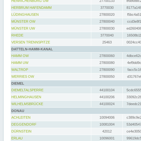
HENRICHENBURG UW
27700133
e6b68bc2
HERBRUM HAFENDAMM
3770030
8177a148
LÜDINGHAUSEN
27800020
f5bc4a51
MÜNSTER OW
27800040
ccd3e8f1
MÜNSTER UW
27800030
ed260406
RHEDE
3770040
16508b11
VERSEN TRENNSPITZE
25463
0024cc40
DATTELN-HAMM-KANAL
HAMM OW
27800060
4dbce62d
HAMM UW
27800080
4ef9dd9c
WALTROP
27800090
facc5c16
WERRIES OW
27800050
d31767ef
DIEMEL
DIEMELTALSPERRE
44100104
5cdc6555
HELMINGHAUSEN
44100206
33092c28
WILHELMSBRÜCKE
44100024
7deedc21
DONAU
ACHLEITEN
10094006
c389c9e2
DEGGENDORF
10081004
53d40547
DÜRNSTEIN
42012
ce4e3050
ERLAU
10096001
99619dc5