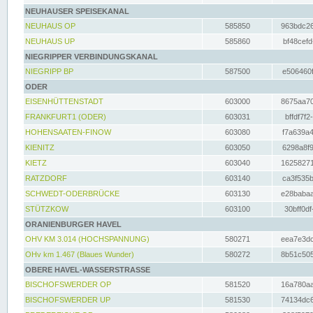
NEUHAUSER SPEISEKANAL
NEUHAUS OP
585850
963bdc26
NEUHAUS UP
585860
bf48cefd
NIEGRIPPER VERBINDUNGSKANAL
NIEGRIPP BP
587500
e506460f
ODER
EISENHÜTTENSTADT
603000
8675aa70
FRANKFURT1 (ODER)
603031
bffdf7f2
HOHENSAATEN-FINOW
603080
f7a639a4
KIENITZ
603050
6298a8f9
KIETZ
603040
16258271
RATZDORF
603140
ca3f535b
SCHWEDT-ODERBRÜCKE
603130
e28babaa
STÜTZKOW
603100
30bff0df
ORANIENBURGER HAVEL
OHV KM 3.014 (HOCHSPANNUNG)
580271
eea7e3dc
OHv km 1.467 (Blaues Wunder)
580272
8b51c505
OBERE HAVEL-WASSERSTRASSE
BISCHOFSWERDER OP
581520
16a780aa
BISCHOFSWERDER UP
581530
74134dc6