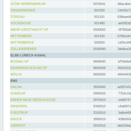
STÖR-SPERRWERK AP
5970041
d9acdbec
TANGERMÜNDE
502350
13e91b77
TORGAU
501261
83bbaedb
VOCKERODE
501480
ae93f2a5
WEHR GEESTHACHT UP
5930062
0f7f58a8
WITTENBERG
501420
070b1eb4
WITTENBERGE
503050
cbf3cd49
ZOLLENSPIEKER
5930090
3de8ea26
ELBE-LÜBECK-KANAL
BÜSSAU UP
9669040
bf7bb8e8
DONNERSCHLEUSE OP
9660049
45634232
MÖLLN
9660050
46644438
EMS
DALUM
3550040
ad357e52
DUKEGAT
3990020
7753c1fa
EMDEN NEUE SEESCHLEUSE
3970010
edfdf747
EMSHÖRN
9340010
c8af067c
FUESTRUP
3310010
3a8ed45f
KNOCK
3990010
438b565e
LEERORT
3910010
abb23dad