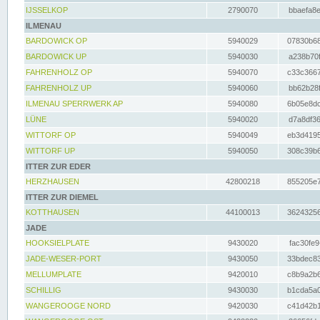
IJSSELKOP
2790070
bbaefa8e
ILMENAU
BARDOWICK OP
5940029
07830b68
BARDOWICK UP
5940030
a238b70f
FAHRENHOLZ OP
5940070
c33c3667
FAHRENHOLZ UP
5940060
bb62b28f
ILMENAU SPERRWERK AP
5940080
6b05e8dc
LÜNE
5940020
d7a8df36
WITTORF OP
5940049
eb3d4195
WITTORF UP
5940050
308c39b6
ITTER ZUR EDER
HERZHAUSEN
42800218
855205e7
ITTER ZUR DIEMEL
KOTTHAUSEN
44100013
36243256
JADE
HOOKSIELPLATE
9430020
fac30fe9
JADE-WESER-PORT
9430050
33bdec83
MELLUMPLATE
9420010
c8b9a2b6
SCHILLIG
9430030
b1cda5a0
WANGEROOGE NORD
9420030
c41d42b1