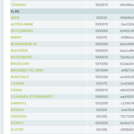
TÖNNING
9520070
00e386ac
ELBE
AKEN
502010
094b96e5
ALTENGAMME
5930070
2ee12b9a
ARTLENBURG
5930050
b3492c68
BARBY
502070
939f82ec
BLANKENESE UF
5952065
bacb459b
BLECKEDE
5930020
6aa1cd8e
BOIZENBURG
5930033
33e0bce0
BROKDORF
5970050
610ab204
BRUNSBÜTTEL MPM
5970094
d4f5f719
BUNTHAUS
5952020
ae1b91d0
COSWIG
501470
1ce53a59
CRANZ
5950070
e6b42536
CUXHAVEN STEUBENHÖFT
5990020
aad49293
DAMNATZ
5910030
c233674f
DESSAU
502000
1edc5fa4
DRESDEN
501060
70272185
DÖMITZ
5910025
6e3ea719
ELSTER
501390
c093b557