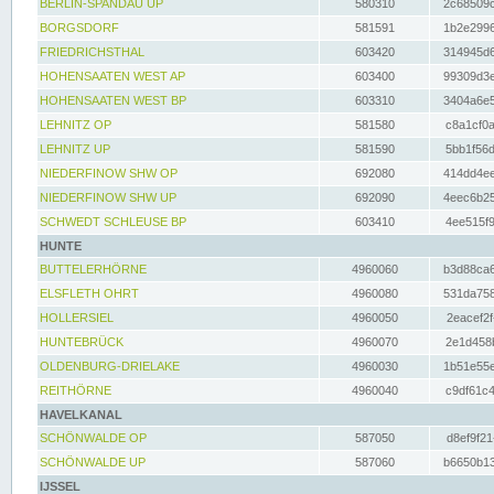
BERLIN-SPANDAU UP
580310
2c68509c
BORGSDORF
581591
1b2e2996
FRIEDRICHSTHAL
603420
314945d6
HOHENSAATEN WEST AP
603400
99309d3e
HOHENSAATEN WEST BP
603310
3404a6e5
LEHNITZ OP
581580
c8a1cf0a
LEHNITZ UP
581590
5bb1f56d
NIEDERFINOW SHW OP
692080
414dd4ee
NIEDERFINOW SHW UP
692090
4eec6b25
SCHWEDT SCHLEUSE BP
603410
4ee515f9
HUNTE
BUTTELERHÖRNE
4960060
b3d88ca6
ELSFLETH OHRT
4960080
531da758
HOLLERSIEL
4960050
2eacef2f
HUNTEBRÜCK
4960070
2e1d458b
OLDENBURG-DRIELAKE
4960030
1b51e55e
REITHÖRNE
4960040
c9df61c4
HAVELKANAL
SCHÖNWALDE OP
587050
d8ef9f21
SCHÖNWALDE UP
587060
b6650b13
IJSSEL