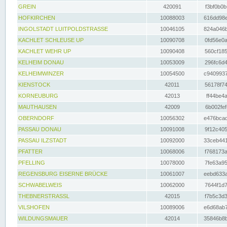
GREIN
420091
f3bf0b0b
HOFKIRCHEN
10088003
616dd98e
INGOLSTADT LUITPOLDSTRASSE
10046105
824a046b
KACHLET SCHLEUSE UP
10090708
0fd56e0a
KACHLET WEHR UP
10090408
560cf185
KELHEIM DONAU
10053009
296fc6d4
KELHEIMWINZER
10054500
c9409937
KIENSTOCK
42011
56178f74
KORNEUBURG
42013
ff44be4a
MAUTHAUSEN
42009
6b002fef
OBERNDORF
10056302
e476bcad
PASSAU DONAU
10091008
9f12c405
PASSAU ILZSTADT
10092000
33ceb441
PFATTER
10068006
f768173a
PFELLING
10078000
7fe63a95
REGENSBURG EISERNE BRÜCKE
10061007
eebd633a
SCHWABELWEIS
10062000
7644f1d7
THEBNERSTRASSL
42015
f7b5c3d3
VILSHOFEN
10089006
e6d68ab7
WILDUNGSMAUER
42014
35846b8b