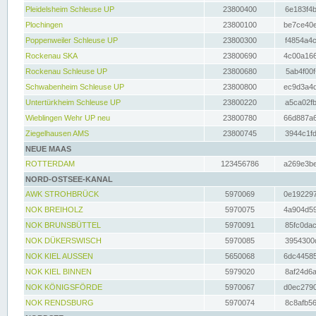
Pleidelsheim Schleuse UP
23800400
6e183f4b
Plochingen
23800100
be7ce40e
Poppenweiler Schleuse UP
23800300
f4854a4c
Rockenau SKA
23800690
4c00a166
Rockenau Schleuse UP
23800680
5ab4f00f
Schwabenheim Schleuse UP
23800800
ec9d3a4d
Untertürkheim Schleuse UP
23800220
a5ca02fb
Wieblingen Wehr UP neu
23800780
66d887a6
Ziegelhausen AMS
23800745
3944c1fd
NEUE MAAS
ROTTERDAM
123456786
a269e3be
NORD-OSTSEE-KANAL
AWK STROHBRÜCK
5970069
0e192297
NOK BREIHOLZ
5970075
4a904d59
NOK BRUNSBÜTTEL
5970091
85fc0dac
NOK DÜKERSWISCH
5970085
3954300d
NOK KIEL AUSSEN
5650068
6dc44585
NOK KIEL BINNEN
5979020
8af24d6a
NOK KÖNIGSFÖRDE
5970067
d0ec2790
NOK RENDSBURG
5970074
8c8afb56