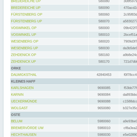
BREDEREICHE OP
580080
308f5979
BREDEREICHE UP
580090
470acd2a
FÜRSTENBERG OP
580060
2c95f83d
FÜRSTENBERG UP
580070
a5830277
VOßWINKEL OP
580000
09b422f7
VOßWINKEL UP
580010
2bcef51a
WESENBERG OP
580020
7909d3f7
WESENBERG UP
580030
da3b5de9
ZEHDENICK OP
580160
a9b8e24c
ZEHDENICK UP
580170
721d7dbf
ORKE
DALWIGKSTHAL
42840453
f0f78cc4
KLEINES HAFF
KARLSHAGEN
9690085
f53bb77f
KARNIN
9690084
da893bbd
UECKERMÜNDE
9690088
c1588dcc
WOLGAST
9650080
b327e35c
OSTE
BELUM
5980060
a9e93be0
BREMERVÖRDE UW
5980010
cf8a3ea2
HECHTHAUSEN
5980030
e5e02890