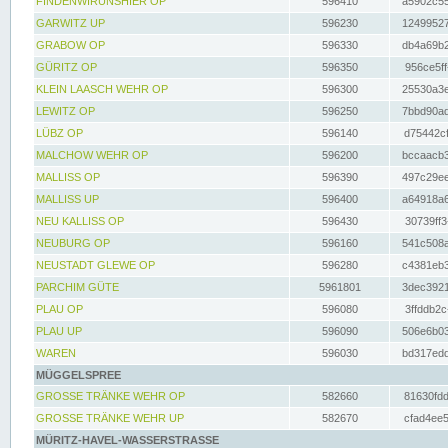
FINDENWIRUNSHIER OP
596410
a5902c55
GARWITZ UP
596230
12499527
GRABOW OP
596330
db4a69b2
GÜRITZ OP
596350
956ce5ff
KLEIN LAASCH WEHR OP
596300
25530a3e
LEWITZ OP
596250
7bbd90ad
LÜBZ OP
596140
d75442cf
MALCHOW WEHR OP
596200
bccaacb3
MALLISS OP
596390
497c29ee
MALLISS UP
596400
a64918a6
NEU KALLISS OP
596430
30739ff3
NEUBURG OP
596160
541c508a
NEUSTADT GLEWE OP
596280
c4381eb3
PARCHIM GÜTE
5961801
3dec3921
PLAU OP
596080
3ffddb2c
PLAU UP
596090
506e6b03
WAREN
596030
bd317edd
MÜGGELSPREE
GROSSE TRÄNKE WEHR OP
582660
81630fdd
GROSSE TRÄNKE WEHR UP
582670
cfad4ee5
MÜRITZ-HAVEL-WASSERSTRASSE