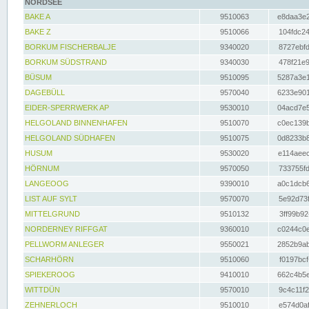
NORDSEE
BAKE A
9510063
e8daa3e2
BAKE Z
9510066
104fdc24
BORKUM FISCHERBALJE
9340020
8727ebfd
BORKUM SÜDSTRAND
9340030
478f21e9
BÜSUM
9510095
5287a3e1
DAGEBÜLL
9570040
6233e901
EIDER-SPERRWERK AP
9530010
04acd7e5
HELGOLAND BINNENHAFEN
9510070
c0ec139b
HELGOLAND SÜDHAFEN
9510075
0d8233b8
HUSUM
9530020
e114aeec
HÖRNUM
9570050
733755fd
LANGEOOG
9390010
a0c1dcb6
LIST AUF SYLT
9570070
5e92d73f
MITTELGRUND
9510132
3ff99b92
NORDERNEY RIFFGAT
9360010
c0244c0e
PELLWORM ANLEGER
9550021
2852b9ab
SCHARHÖRN
9510060
f0197bcf
SPIEKEROOG
9410010
662c4b5e
WITTDÜN
9570010
9c4c11f2
ZEHNERLOCH
9510010
e574d0af