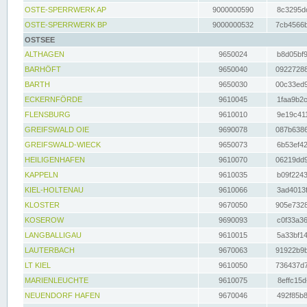
OSTE-SPERRWERK AP
9000000590
8c3295dc
OSTE-SPERRWERK BP
9000000532
7cb4566b
OSTSEE
ALTHAGEN
9650024
b8d05bf9
BARHÖFT
9650040
09227288
BARTH
9650030
00c33ed9
ECKERNFÖRDE
9610045
1faa9b2c
FLENSBURG
9610010
9e19c411
GREIFSWALD OIE
9690078
087b6386
GREIFSWALD-WIECK
9650073
6b53ef42
HEILIGENHAFEN
9610070
06219dd9
KAPPELN
9610035
b09f2243
KIEL-HOLTENAU
9610066
3ad4013f
KLOSTER
9670050
905e7328
KOSEROW
9690093
c0f33a36
LANGBALLIGAU
9610015
5a33bf14
LAUTERBACH
9670063
91922b9b
LT KIEL
9610050
736437d7
MARIENLEUCHTE
9610075
8effc15d
NEUENDORF HAFEN
9670046
492f85b8