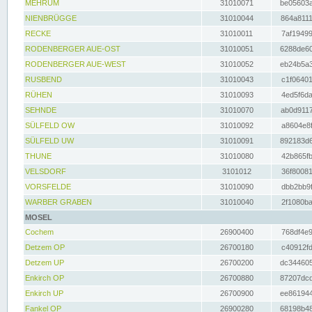
MEHRUM
31010071
be05603a
NIENBRÜGGE
31010044
864a8111
RECKE
31010011
7af19499
RODENBERGER AUE-OST
31010051
6288de60
RODENBERGER AUE-WEST
31010052
eb24b5a3
RUSBEND
31010043
c1f06401
RÜHEN
31010093
4ed5f6da
SEHNDE
31010070
ab0d9117
SÜLFELD OW
31010092
a8604e8f
SÜLFELD UW
31010091
892183d6
THUNE
31010080
42b865fb
VELSDORF
3101012
36f80081
VORSFELDE
31010090
dbb2bb9f
WARBER GRABEN
31010040
2f1080ba
MOSEL
Cochem
26900400
768df4e9
Detzem OP
26700180
c40912fd
Detzem UP
26700200
dc344605
Enkirch OP
26700880
87207dcd
Enkirch UP
26700900
ee861944
Fankel OP
26900280
68198b48