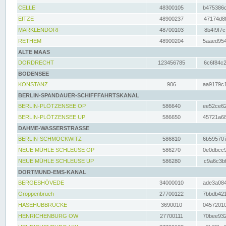
CELLE
48300105
b475386c
EITZE
48900237
47174d8f
MARKLENDORF
48700103
8b4f9f7c
RETHEM
48900204
5aaed954
ALTE MAAS
DORDRECHT
123456785
6c6f84c2
BODENSEE
KONSTANZ
906
aa9179c1
BERLIN-SPANDAUER-SCHIFFFAHRTSKANAL
BERLIN-PLÖTZENSEE OP
586640
ee52ce62
BERLIN-PLÖTZENSEE UP
586650
45721a68
DAHME-WASSERSTRASSE
BERLIN-SCHMÖCKWITZ
586810
6b595707
NEUE MÜHLE SCHLEUSE OP
586270
0e0dbcc9
NEUE MÜHLE SCHLEUSE UP
586280
c9a6c3bf
DORTMUND-EMS-KANAL
BERGESHÖVEDE
34000010
ade3a084
Groppenbruch
27700122
7bbdb421
HASEHUBBRÜCKE
3690010
04572010
HENRICHENBURG OW
27700111
70bee932