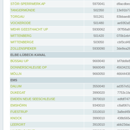
STÖR-SPERRWERK AP
5970041
d9acdbec
TANGERMÜNDE
502350
13e91b77
TORGAU
501261
83bbaedb
VOCKERODE
501480
ae93f2a5
WEHR GEESTHACHT UP
5930062
0f7f58a8
WITTENBERG
501420
070b1eb4
WITTENBERGE
503050
cbf3cd49
ZOLLENSPIEKER
5930090
3de8ea26
ELBE-LÜBECK-KANAL
BÜSSAU UP
9669040
bf7bb8e8
DONNERSCHLEUSE OP
9660049
45634232
MÖLLN
9660050
46644438
EMS
DALUM
3550040
ad357e52
DUKEGAT
3990020
7753c1fa
EMDEN NEUE SEESCHLEUSE
3970010
edfdf747
EMSHÖRN
9340010
c8af067c
FUESTRUP
3310010
3a8ed45f
KNOCK
3990010
438b565e
LEERORT
3910010
abb23dad