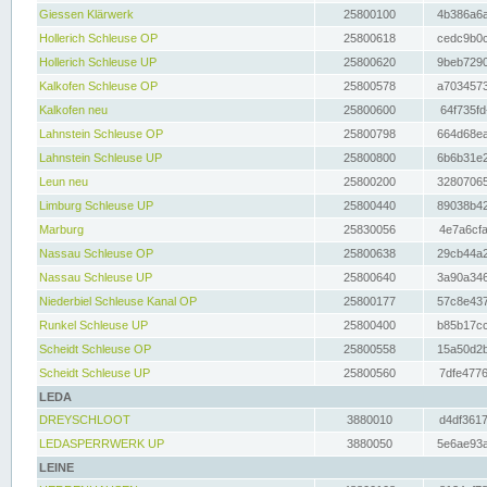
Giessen Klärwerk
25800100
4b386a6a
Hollerich Schleuse OP
25800618
cedc9b0c
Hollerich Schleuse UP
25800620
9beb7290
Kalkofen Schleuse OP
25800578
a7034573
Kalkofen neu
25800600
64f735fd
Lahnstein Schleuse OP
25800798
664d68ea
Lahnstein Schleuse UP
25800800
6b6b31e2
Leun neu
25800200
32807065
Limburg Schleuse UP
25800440
89038b42
Marburg
25830056
4e7a6cfa
Nassau Schleuse OP
25800638
29cb44a2
Nassau Schleuse UP
25800640
3a90a346
Niederbiel Schleuse Kanal OP
25800177
57c8e437
Runkel Schleuse UP
25800400
b85b17cc
Scheidt Schleuse OP
25800558
15a50d2b
Scheidt Schleuse UP
25800560
7dfe4776
LEDA
DREYSCHLOOT
3880010
d4df3617
LEDASPERRWERK UP
3880050
5e6ae93a
LEINE