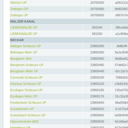
Wintrich UP
26700400
a392113c
Zeltingen OP
26700580
8b802863
Zeltingen UP
26700600
d867e7e9
MALZER KANAL
LIEBENWALDE OP
581540
3f8ceb6d
LIEBENWALDE UP
581550
a1cf60be
NECKAR
Aldingen Schleuse UP
23800280
dfdfb4ff
Beihingen Wehr UP
23800360
8a2e3048
Besigheim SKA
23800460
46d8ed02
Besigheim Schleuse UP
23800480
57db82c7
Besigheim Wehr UP
23800440
42c11b7a
Cannstatt Schleuse UP
23800240
7068d262
Deizisau Schleuse UP
23800120
c5b6243d
Esslingen Schleuse UP
23800180
130a3761
Esslingen Wehr OP
23800176
31c32a38
Feudenheim Schleuse UP
23800840
48a939b9
Gundelsheim UP
23800620
fc1072e4
Guttenbach Schleuse UP
23800660
bd36404b
Hassmersheim AMS
23800630
0e1b8ae0
Heidelberg UP
23800760
827b2685