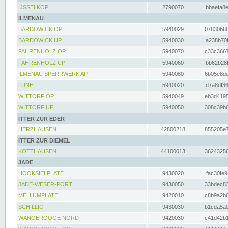
IJSSELKOP
2790070
bbaefa8e
ILMENAU
BARDOWICK OP
5940029
07830b68
BARDOWICK UP
5940030
a238b70f
FAHRENHOLZ OP
5940070
c33c3667
FAHRENHOLZ UP
5940060
bb62b28f
ILMENAU SPERRWERK AP
5940080
6b05e8dc
LÜNE
5940020
d7a8df36
WITTORF OP
5940049
eb3d4195
WITTORF UP
5940050
308c39b6
ITTER ZUR EDER
HERZHAUSEN
42800218
855205e7
ITTER ZUR DIEMEL
KOTTHAUSEN
44100013
36243256
JADE
HOOKSIELPLATE
9430020
fac30fe9
JADE-WESER-PORT
9430050
33bdec83
MELLUMPLATE
9420010
c8b9a2b6
SCHILLIG
9430030
b1cda5a0
WANGEROOGE NORD
9420030
c41d42b1