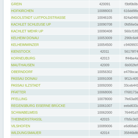
GREIN
420091
f3bf0b0b
HOFKIRCHEN
10088003
616dd98e
INGOLSTADT LUITPOLDSTRASSE
10046105
824a046b
KACHLET SCHLEUSE UP
10090708
0fd56e0a
KACHLET WEHR UP
10090408
560cf185
KELHEIM DONAU
10053009
296fc6d4
KELHEIMWINZER
10054500
c9409937
KIENSTOCK
42011
56178f74
KORNEUBURG
42013
ff44be4a
MAUTHAUSEN
42009
6b002fef
OBERNDORF
10056302
e476bcad
PASSAU DONAU
10091008
9f12c405
PASSAU ILZSTADT
10092000
33ceb441
PFATTER
10068006
f768173a
PFELLING
10078000
7fe63a95
REGENSBURG EISERNE BRÜCKE
10061007
eebd633a
SCHWABELWEIS
10062000
7644f1d7
THEBNERSTRASSL
42015
f7b5c3d3
VILSHOFEN
10089006
e6d68ab7
WILDUNGSMAUER
42014
35846b8b