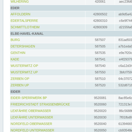
WILHERING
420061
aec23fd6
EDER
AFFOLDERN
42800502
ab9d5a42
EDERTALSPERRE
42800310
c6e9f744
SCHMITTLOTHEIM
42800309
d2155fa6
ELBE-HAVEL-KANAL
BURG
587507
831ad501
DETERSHAGEN
587505
a7b1eda9
GENTHIN
587535
e9e7f20c
KADE
587541
e4f29379
WUSTERWITZ OP
587540
c6a12d34
WUSTERWITZ UP
587550
3bfcf759
ZERBEN OP
587510
64c37072
ZERBEN UP
587520
532d8718
EIDER
EIDER-SPERRWERK BP
9520081
8ac85e6c
FRIEDRICHSTADT STRASSENBRÜCKE
9520060
721313e7
LEXFÄHRE OBERWASSER
9520020
86c5688f
LEXFÄHRE UNTERWASSER
9520030
7f01fbd8
NORDFELD OBERWASSER
9520040
61394669
NORDFELD UNTERWASSER
9520050
cb93548e