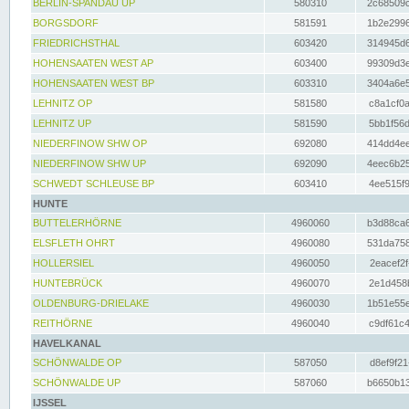
BERLIN-SPANDAU UP
580310
2c68509c
BORGSDORF
581591
1b2e2996
FRIEDRICHSTHAL
603420
314945d6
HOHENSAATEN WEST AP
603400
99309d3e
HOHENSAATEN WEST BP
603310
3404a6e5
LEHNITZ OP
581580
c8a1cf0a
LEHNITZ UP
581590
5bb1f56d
NIEDERFINOW SHW OP
692080
414dd4ee
NIEDERFINOW SHW UP
692090
4eec6b25
SCHWEDT SCHLEUSE BP
603410
4ee515f9
HUNTE
BUTTELERHÖRNE
4960060
b3d88ca6
ELSFLETH OHRT
4960080
531da758
HOLLERSIEL
4960050
2eacef2f
HUNTEBRÜCK
4960070
2e1d458b
OLDENBURG-DRIELAKE
4960030
1b51e55e
REITHÖRNE
4960040
c9df61c4
HAVELKANAL
SCHÖNWALDE OP
587050
d8ef9f21
SCHÖNWALDE UP
587060
b6650b13
IJSSEL