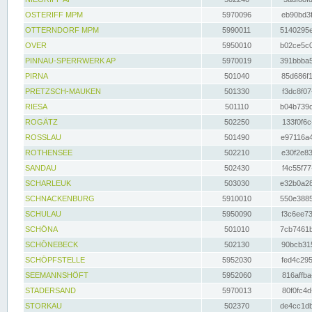
OSTERIFF MPM
5970096
eb90bd3f
OTTERNDORF MPM
5990011
5140295e
OVER
5950010
b02ce5c0
PINNAU-SPERRWERK AP
5970019
391bbba5
PIRNA
501040
85d686f1
PRETZSCH-MAUKEN
501330
f3dc8f07
RIESA
501110
b04b739d
ROGÄTZ
502250
133f0f6c
ROSSLAU
501490
e97116a4
ROTHENSEE
502210
e30f2e83
SANDAU
502430
f4c55f77
SCHARLEUK
503030
e32b0a28
SCHNACKENBURG
5910010
550e3885
SCHULAU
5950090
f3c6ee73
SCHÖNA
501010
7cb7461b
SCHÖNEBECK
502130
90bcb315
SCHÖPFSTELLE
5952030
fed4c295
SEEMANNSHÖFT
5952060
816affba
STADERSAND
5970013
80f0fc4d
STORKAU
502370
de4cc1db