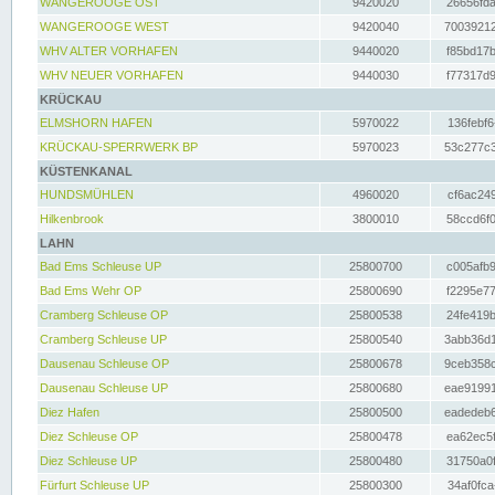
WANGEROOGE OST
9420020
26656fda
WANGEROOGE WEST
9420040
70039212
WHV ALTER VORHAFEN
9440020
f85bd17b
WHV NEUER VORHAFEN
9440030
f77317d9
KRÜCKAU
ELMSHORN HAFEN
5970022
136febf6
KRÜCKAU-SPERRWERK BP
5970023
53c277c3
KÜSTENKANAL
HUNDSMÜHLEN
4960020
cf6ac249
Hilkenbrook
3800010
58ccd6f0
LAHN
Bad Ems Schleuse UP
25800700
c005afb9
Bad Ems Wehr OP
25800690
f2295e77
Cramberg Schleuse OP
25800538
24fe419b
Cramberg Schleuse UP
25800540
3abb36d1
Dausenau Schleuse OP
25800678
9ceb358c
Dausenau Schleuse UP
25800680
eae91991
Diez Hafen
25800500
eadedeb6
Diez Schleuse OP
25800478
ea62ec5f
Diez Schleuse UP
25800480
31750a0f
Fürfurt Schleuse UP
25800300
34af0fca