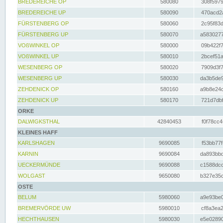
BREDEREICHE OP
580080
308f5979
BREDEREICHE UP
580090
470acd2a
FÜRSTENBERG OP
580060
2c95f83d
FÜRSTENBERG UP
580070
a5830277
VOßWINKEL OP
580000
09b422f7
VOßWINKEL UP
580010
2bcef51a
WESENBERG OP
580020
7909d3f7
WESENBERG UP
580030
da3b5de9
ZEHDENICK OP
580160
a9b8e24c
ZEHDENICK UP
580170
721d7dbf
ORKE
DALWIGKSTHAL
42840453
f0f78cc4
KLEINES HAFF
KARLSHAGEN
9690085
f53bb77f
KARNIN
9690084
da893bbd
UECKERMÜNDE
9690088
c1588dcc
WOLGAST
9650080
b327e35c
OSTE
BELUM
5980060
a9e93be0
BREMERVÖRDE UW
5980010
cf8a3ea2
HECHTHAUSEN
5980030
e5e02890