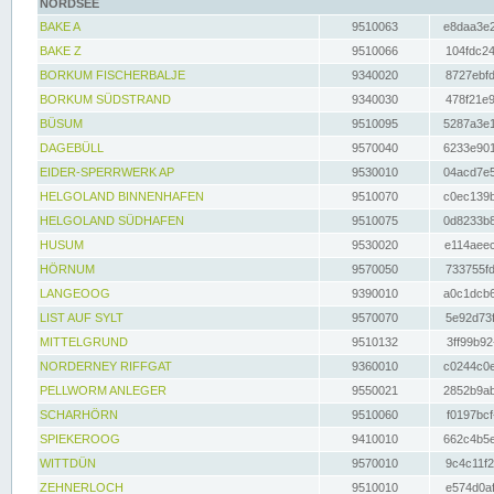
NORDSEE
BAKE A
9510063
e8daa3e2
BAKE Z
9510066
104fdc24
BORKUM FISCHERBALJE
9340020
8727ebfd
BORKUM SÜDSTRAND
9340030
478f21e9
BÜSUM
9510095
5287a3e1
DAGEBÜLL
9570040
6233e901
EIDER-SPERRWERK AP
9530010
04acd7e5
HELGOLAND BINNENHAFEN
9510070
c0ec139b
HELGOLAND SÜDHAFEN
9510075
0d8233b8
HUSUM
9530020
e114aeec
HÖRNUM
9570050
733755fd
LANGEOOG
9390010
a0c1dcb6
LIST AUF SYLT
9570070
5e92d73f
MITTELGRUND
9510132
3ff99b92
NORDERNEY RIFFGAT
9360010
c0244c0e
PELLWORM ANLEGER
9550021
2852b9ab
SCHARHÖRN
9510060
f0197bcf
SPIEKEROOG
9410010
662c4b5e
WITTDÜN
9570010
9c4c11f2
ZEHNERLOCH
9510010
e574d0af