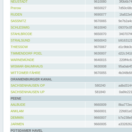
NEUSTADT
9610080
3f0b6b74
Prerow
9650027
7d50c68c
RUDEN
9690077
1fa822e6
SASSNITZ
9670065
9e7b2a4d
SCHLESWIG
9610040
09370c05
STAHLBRODE
9650070
340707f4
STRALSUND
9650043
b9163121
THIESSOW
9670067
d1c9bb3c
TIMMENDORF POEL
9630007
d22c341b
WARNEMÜNDE
9640015
220ff4c6
WISMAR-BAUMHAUS
9630008
95a0ab45
WITTOWER FÄHRE
9670055
4b348b56
ORANIENBURGER KANAL
SACHSENHAUSEN OP
580240
adbd3144
SACHSENHAUSEN UP
581840
0a6fe221
PEENE
AALBUDE
9660009
8ba772ed
ANKLAM
9660001
22fd01e0
DEMMIN
9660007
b7e238e8
JARMEN
9660005
a3328262
POTSDAMER HAVEL