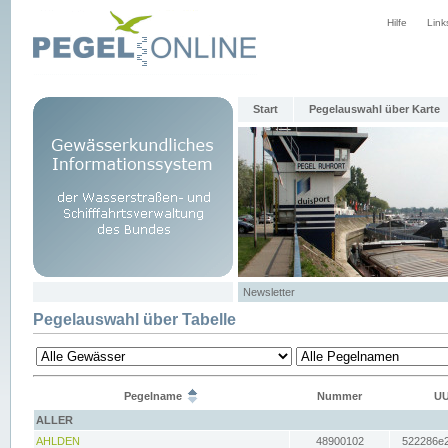
Hilfe
Link
Start
Pegelauswahl über Karte
Newsletter
Pegelauswahl über Tabelle
Pegelname
Nummer
UU
ALLER
AHLDEN
48900102
522286e2