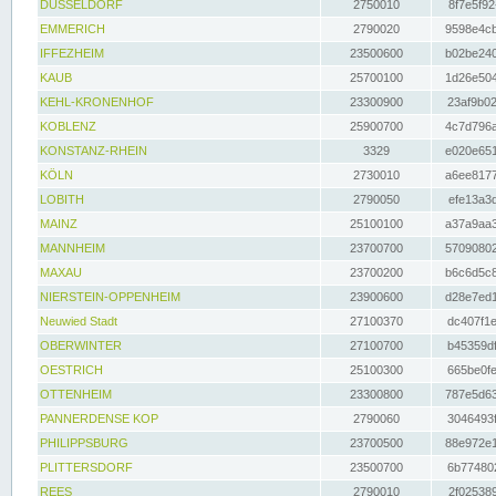
DÜSSELDORF
2750010
8f7e5f92
EMMERICH
2790020
9598e4cb
IFFEZHEIM
23500600
b02be240
KAUB
25700100
1d26e504
KEHL-KRONENHOF
23300900
23af9b02
KOBLENZ
25900700
4c7d796a
KONSTANZ-RHEIN
3329
e020e651
KÖLN
2730010
a6ee8177
LOBITH
2790050
efe13a3d
MAINZ
25100100
a37a9aa3
MANNHEIM
23700700
57090802
MAXAU
23700200
b6c6d5c8
NIERSTEIN-OPPENHEIM
23900600
d28e7ed1
Neuwied Stadt
27100370
dc407f1e
OBERWINTER
27100700
b45359df
OESTRICH
25100300
665be0fe
OTTENHEIM
23300800
787e5d63
PANNERDENSE KOP
2790060
3046493f
PHILIPPSBURG
23700500
88e972e1
PLITTERSDORF
23500700
6b774802
REES
2790010
2f025389