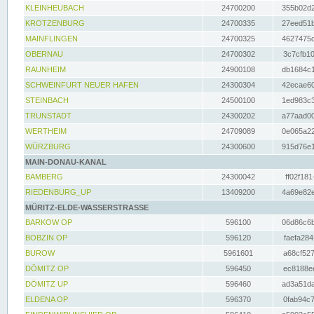
KLEINHEUBACH
24700200
355b02d2
KROTZENBURG
24700335
27eed51b
MAINFLINGEN
24700325
4627475d
OBERNAU
24700302
3c7cfb10
RAUNHEIM
24900108
db1684c1
SCHWEINFURT NEUER HAFEN
24300304
42ecae60
STEINBACH
24500100
1ed983c3
TRUNSTADT
24300202
a77aad00
WERTHEIM
24709089
0e065a22
WÜRZBURG
24300600
915d76e1
MAIN-DONAU-KANAL
BAMBERG
24300042
ff02f181
RIEDENBURG_UP
13409200
4a69e82e
MÜRITZ-ELDE-WASSERSTRASSE
BARKOW OP
596100
06d86c6b
BOBZIN OP
596120
faefa284
BUROW
5961601
a68cf527
DÖMITZ OP
596450
ec8188ee
DÖMITZ UP
596460
ad3a51da
ELDENA OP
596370
0fab94c7