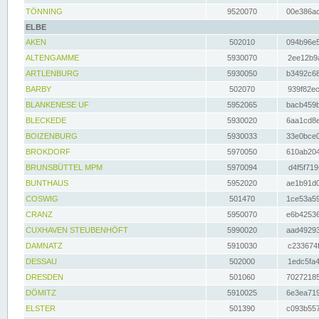
TÖNNING
9520070
00e386ac
ELBE
AKEN
502010
094b96e5
ALTENGAMME
5930070
2ee12b9a
ARTLENBURG
5930050
b3492c68
BARBY
502070
939f82ec
BLANKENESE UF
5952065
bacb459b
BLECKEDE
5930020
6aa1cd8e
BOIZENBURG
5930033
33e0bce0
BROKDORF
5970050
610ab204
BRUNSBÜTTEL MPM
5970094
d4f5f719
BUNTHAUS
5952020
ae1b91d0
COSWIG
501470
1ce53a59
CRANZ
5950070
e6b42536
CUXHAVEN STEUBENHÖFT
5990020
aad49293
DAMNATZ
5910030
c233674f
DESSAU
502000
1edc5fa4
DRESDEN
501060
70272185
DÖMITZ
5910025
6e3ea719
ELSTER
501390
c093b557