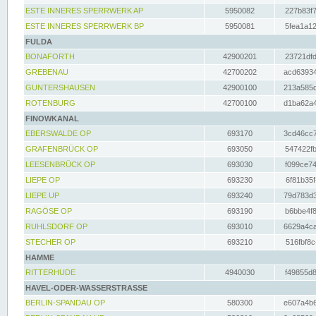
ESTE INNERES SPERRWERK AP
5950082
227b83f7
ESTE INNERES SPERRWERK BP
5950081
5fea1a12
FULDA
BONAFORTH
42900201
23721dfd
GREBENAU
42700202
acd63934
GUNTERSHAUSEN
42900100
213a585d
ROTENBURG
42700100
d1ba62a4
FINOWKANAL
EBERSWALDE OP
693170
3cd46cc7
GRAFENBRÜCK OP
693050
547422fb
LEESENBRÜCK OP
693030
f099ce74
LIEPE OP
693230
6f81b35f
LIEPE UP
693240
79d783d3
RAGÖSE OP
693190
b6bbe4f8
RUHLSDORF OP
693010
6629a4ca
STECHER OP
693210
516fbf8c
HAMME
RITTERHUDE
4940030
f49855d8
HAVEL-ODER-WASSERSTRASSE
BERLIN-SPANDAU OP
580300
e607a4b6