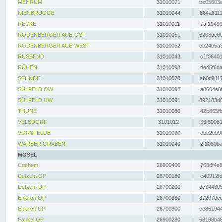
MEHRUM
31010071
be05603a
NIENBRÜGGE
31010044
864a8111
RECKE
31010011
7af19499
RODENBERGER AUE-OST
31010051
6288de60
RODENBERGER AUE-WEST
31010052
eb24b5a3
RUSBEND
31010043
c1f06401
RÜHEN
31010093
4ed5f6da
SEHNDE
31010070
ab0d9117
SÜLFELD OW
31010092
a8604e8f
SÜLFELD UW
31010091
892183d6
THUNE
31010080
42b865fb
VELSDORF
3101012
36f80081
VORSFELDE
31010090
dbb2bb9f
WARBER GRABEN
31010040
2f1080ba
MOSEL
Cochem
26900400
768df4e9
Detzem OP
26700180
c40912fd
Detzem UP
26700200
dc344605
Enkirch OP
26700880
87207dcd
Enkirch UP
26700900
ee861944
Fankel OP
26900280
68198b48