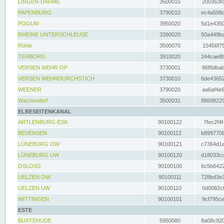
LINGEN-DARME
3500015
200363fc
PAPENBURG
3790010
ec4a598d
POGUM
3950020
5d1e4350
RHEINE UNTERSCHLEUSE
3390020
50a449ba
Rühle
3500070
15456f75
TERBORG
3910020
244cae8b
VERSEN WEHR OP
3730001
86f8dbab
VERSEN WEHRDURCHSTICH
3730010
6de43652
WEENER
3790020
aa6af4e6
Wachendorf
3500031
88698229
ELBESEITENKANAL
ARTLENBURG-ESK
90100122
7fec2f4f
BEVENSEN
90100112
b8997708
LÜNEBURG OW
90100121
c7364d1e
LÜNEBURG UW
90100120
d18033cd
OSLOSS
90100100
6c5b6422
UELZEN OW
90100111
728bd3e3
UELZEN UW
90100110
0d0082cf
WITTINGEN
90100101
9cf795ce
ESTE
BUXTEHUDE
5950080
8a08c920