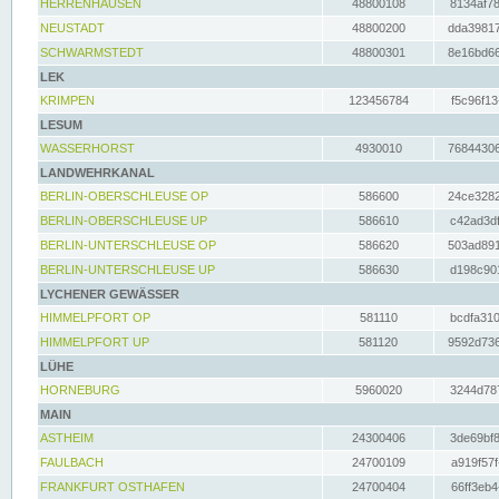
HERRENHAUSEN
48800108
8134af78
NEUSTADT
48800200
dda39817
SCHWARMSTEDT
48800301
8e16bd66
LEK
KRIMPEN
123456784
f5c96f13
LESUM
WASSERHORST
4930010
76844306
LANDWEHRKANAL
BERLIN-OBERSCHLEUSE OP
586600
24ce3282
BERLIN-OBERSCHLEUSE UP
586610
c42ad3df
BERLIN-UNTERSCHLEUSE OP
586620
503ad891
BERLIN-UNTERSCHLEUSE UP
586630
d198c901
LYCHENER GEWÄSSER
HIMMELPFORT OP
581110
bcdfa310
HIMMELPFORT UP
581120
9592d736
LÜHE
HORNEBURG
5960020
3244d787
MAIN
ASTHEIM
24300406
3de69bf8
FAULBACH
24700109
a919f57f
FRANKFURT OSTHAFEN
24700404
66ff3eb4