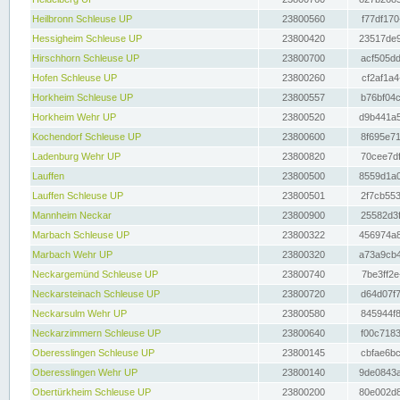
Heilbronn Schleuse UP
23800560
f77df170
Hessigheim Schleuse UP
23800420
23517de9
Hirschhorn Schleuse UP
23800700
acf505dd
Hofen Schleuse UP
23800260
cf2af1a4
Horkheim Schleuse UP
23800557
b76bf04c
Horkheim Wehr UP
23800520
d9b441a5
Kochendorf Schleuse UP
23800600
8f695e71
Ladenburg Wehr UP
23800820
70cee7df
Lauffen
23800500
8559d1a0
Lauffen Schleuse UP
23800501
2f7cb553
Mannheim Neckar
23800900
25582d3f
Marbach Schleuse UP
23800322
456974a8
Marbach Wehr UP
23800320
a73a9cb4
Neckargemünd Schleuse UP
23800740
7be3ff2e
Neckarsteinach Schleuse UP
23800720
d64d07f7
Neckarsulm Wehr UP
23800580
845944f8
Neckarzimmern Schleuse UP
23800640
f00c7183
Oberesslingen Schleuse UP
23800145
cbfae6bc
Oberesslingen Wehr UP
23800140
9de0843a
Obertürkheim Schleuse UP
23800200
80e002d8