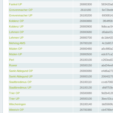
Fankel UP
26900300
583420a8
Grevenmacher OP
2610180
6e72bebf
Grevenmacher UP
26100200
69308142
Koblenz OP
26900880
3f64ff08
Koblenz UP
26900900
9dbcac54
Lehmen OP
26900680
d0abe01a
Lehmen UP
26900700
dc1bb420
Mehring AMS
26700100
4c1b6f17
Müden OP
26900480
a5c880a3
Müden UP
26900500
edc67ca3
Perl
26100100
c263ea53
Ruwer
26500150
abd34ee6
Sankt Aldegund OP
26900080
e4d6a271
Sankt Aldegund UP
26900100
20640279
Stadtbredimus OP
26100110
cceb7060
Stadtbredimus UP
26100130
dfdf753b
Trier OP
26500080
9d2b4126
Trier UP
26500100
3bec53ca
Wincheringen
26100140
bb5560fc
Wintrich OP
26700380
cb4789e4