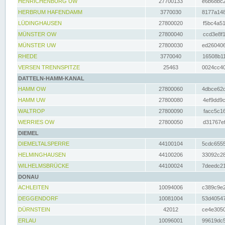
HENRICHENBURG UW
27700133
e6b68bc2
HERBRUM HAFENDAMM
3770030
8177a148
LÜDINGHAUSEN
27800020
f5bc4a51
MÜNSTER OW
27800040
ccd3e8f1
MÜNSTER UW
27800030
ed260406
RHEDE
3770040
16508b11
VERSEN TRENNSPITZE
25463
0024cc40
DATTELN-HAMM-KANAL
HAMM OW
27800060
4dbce62d
HAMM UW
27800080
4ef9dd9c
WALTROP
27800090
facc5c16
WERRIES OW
27800050
d31767ef
DIEMEL
DIEMELTALSPERRE
44100104
5cdc6555
HELMINGHAUSEN
44100206
33092c28
WILHELMSBRÜCKE
44100024
7deedc21
DONAU
ACHLEITEN
10094006
c389c9e2
DEGGENDORF
10081004
53d40547
DÜRNSTEIN
42012
ce4e3050
ERLAU
10096001
99619dc5