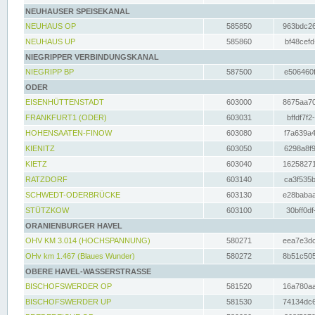
NEUHAUSER SPEISEKANAL
NEUHAUS OP
585850
963bdc26
NEUHAUS UP
585860
bf48cefd
NIEGRIPPER VERBINDUNGSKANAL
NIEGRIPP BP
587500
e506460f
ODER
EISENHÜTTENSTADT
603000
8675aa70
FRANKFURT1 (ODER)
603031
bffdf7f2
HOHENSAATEN-FINOW
603080
f7a639a4
KIENITZ
603050
6298a8f9
KIETZ
603040
16258271
RATZDORF
603140
ca3f535b
SCHWEDT-ODERBRÜCKE
603130
e28babaa
STÜTZKOW
603100
30bff0df
ORANIENBURGER HAVEL
OHV KM 3.014 (HOCHSPANNUNG)
580271
eea7e3dc
OHv km 1.467 (Blaues Wunder)
580272
8b51c505
OBERE HAVEL-WASSERSTRASSE
BISCHOFSWERDER OP
581520
16a780aa
BISCHOFSWERDER UP
581530
74134dc6