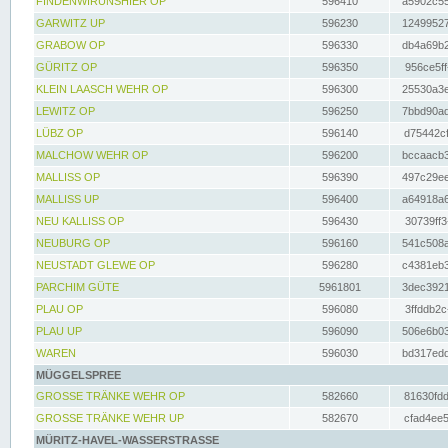
FINDENWIRUNSHIER OP
596410
a5902c55
GARWITZ UP
596230
12499527
GRABOW OP
596330
db4a69b2
GÜRITZ OP
596350
956ce5ff
KLEIN LAASCH WEHR OP
596300
25530a3e
LEWITZ OP
596250
7bbd90ad
LÜBZ OP
596140
d75442cf
MALCHOW WEHR OP
596200
bccaacb3
MALLISS OP
596390
497c29ee
MALLISS UP
596400
a64918a6
NEU KALLISS OP
596430
30739ff3
NEUBURG OP
596160
541c508a
NEUSTADT GLEWE OP
596280
c4381eb3
PARCHIM GÜTE
5961801
3dec3921
PLAU OP
596080
3ffddb2c
PLAU UP
596090
506e6b03
WAREN
596030
bd317edd
MÜGGELSPREE
GROSSE TRÄNKE WEHR OP
582660
81630fdd
GROSSE TRÄNKE WEHR UP
582670
cfad4ee5
MÜRITZ-HAVEL-WASSERSTRASSE