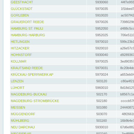
GEESTHACHT
5930060
44f7e955
GLÜCKSTADT
5970035
1f1bbed7
GORLEBEN
5910020
ac507f42
GRAUERORT REEDE
5970026
7398029b
HAMBURG ST. PAULI
5952050
d488c5cc
HAMBURG-HARBURG
5952025
706e5110
HETLINGEN
5970010
599c23b1
HITZACKER
5920010
a26e57c9
HOHNSTORF
5930040
d9289367
KOLLMAR
5970025
3ed90357
KRAUTSAND REEDE
5970031
8c20b4dc
KRÜCKAU-SPERRWERK AP
5970024
a653eb04
LENZEN
503120
c80a4f21
LÜHORT
5960010
8d18d129
MAGDEBURG-BUCKAU
502170
b8567c1e
MAGDEBURG-STROMBRÜCKE
502180
ccccb57f
MEISSEN
501080
24440872
MÜGGENDORF
503070
48f2661f
MÜHLBERG
501160
16b9b4e7
NEU DARCHAU
5930010
67d6e882
NIEGRIPP AP
502240
3adf88fd