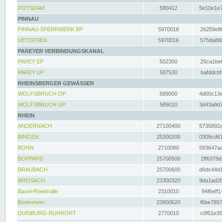
POTSDAM
580412
5e10e1e7
PINNAU
PINNAU-SPERRWERK BP
5970018
26259e8f
UETERSEN
5970016
575da86f
PAREYER VERBINDUNGSKANAL
PAREY EP
502300
25ca1bef
PAREY UP
587530
bafddcbf
RHEINSBERGER GEWÄSSER
WOLFSBRUCH OP
589000
4d00c13e
WOLFSBRUCH UP
589010
3d43a8d7
RHEIN
ANDERNACH
27100400
5735892a
BINGEN
25300200
0309cd61
BONN
2710080
593647aa
BOPPARD
25700500
2ff6379d
BRAUBACH
25700600
d6dc44d1
BREISACH
23300320
9da1ad2b
Basel-Rheinhalle
2310010
94f6eff1
Bodenheim
23900620
f6be7857
DUISBURG-RUHRORT
2770010
c0f51e35