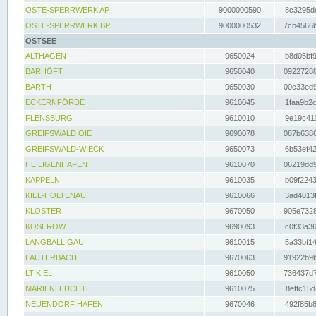
OSTE-SPERRWERK AP
9000000590
8c3295dc
OSTE-SPERRWERK BP
9000000532
7cb4566b
OSTSEE
ALTHAGEN
9650024
b8d05bf9
BARHÖFT
9650040
09227288
BARTH
9650030
00c33ed9
ECKERNFÖRDE
9610045
1faa9b2c
FLENSBURG
9610010
9e19c411
GREIFSWALD OIE
9690078
087b6386
GREIFSWALD-WIECK
9650073
6b53ef42
HEILIGENHAFEN
9610070
06219dd9
KAPPELN
9610035
b09f2243
KIEL-HOLTENAU
9610066
3ad4013f
KLOSTER
9670050
905e7328
KOSEROW
9690093
c0f33a36
LANGBALLIGAU
9610015
5a33bf14
LAUTERBACH
9670063
91922b9b
LT KIEL
9610050
736437d7
MARIENLEUCHTE
9610075
8effc15d
NEUENDORF HAFEN
9670046
492f85b8