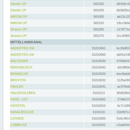
Diemitz OP
581020
d6426c42
Diemitz UP
581030
6b3b55e2
MIROW OP
581000
ab13c115
MIROW UP
581010
19cc3b9a
Strasen OP
581060
117877ec
Strasen UP
581070
2cc40997
MITTELLANDKANAL
ANDERTEN OW
31010061
bc20d819
ANDERTEN UW
31010060
dd41a7d6
BAD ESSEN
31010030
6760b547
BERENBUSCH
31010042
d2c8f60e
BRAMSCHE
31010020
bec8a6a5
BROXTEN
31010032
1125a391
HAHLEN
31010041
ac970eb0
HALDENSLEBEN
3101013
90d92801
HANN. LIST
31010062
27dfd137
HÖRSTEL
31010010
6c7c180f
KANALBRÜCKE
3101018
32b997c2
LOHNDE
31010050
516c4814
LÜBBECKE
31010031
c2aa9164