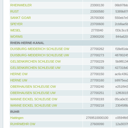
RHEINWEILER
23300130
06b978dd
RUST
23300580
5389b878
SANKT GOAR
25700300
550eb7e9
SPEYER
23700600
2cb8ae5b
WESEL
2770040
f33c3cc9
WORMS
23900200
844a620f
RHEIN-HERNE-KANAL
DUISBURG-MEIDERICH SCHLEUSE OW
27700262
f18e81da
DUISBURG-MEIDERICH SCHLEUSE UW
27700273
48780245
GELSENKIRCHEN SCHLEUSE OW
27700229
5b9f8134
GELSENKIRCHEN SCHLEUSE UW
27700230
427318d0
HERNE OW
27700150
ac6c4362
HERNE UW
27700160
b9975ea1
OBERHAUSEN SCHLEUSE OW
27700240
e251f943
OBERHAUSEN SCHLEUSE UW
27700251
12f63015
WANNE EICKEL SCHLEUSE OW
27700193
05ca0e33
WANNE EICKEL SCHLEUSE UW
27700218
23045f8b
RUHR
Hattingen
2769510000100
c0594fb5
RUHRWEHR OW
27600090
12a3037f