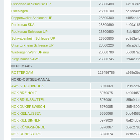
Pleidelsheim Schleuse UP
23800400
6e183f4b
Plochingen
23800100
be7ce40e
Poppenweiler Schleuse UP
23800300
f4854a4c
Rockenau SKA
23800690
4c00a166
Rockenau Schleuse UP
23800680
5ab4f00f
Schwabenheim Schleuse UP
23800800
ec9d3a4d
Untertürkheim Schleuse UP
23800220
a5ca02fb
Wieblingen Wehr UP neu
23800780
66d887a6
Ziegelhausen AMS
23800745
3944c1fd
NEUE MAAS
ROTTERDAM
123456786
a269e3be
NORD-OSTSEE-KANAL
AWK STROHBRÜCK
5970069
0e192297
NOK BREIHOLZ
5970075
4a904d59
NOK BRUNSBÜTTEL
5970091
85fc0dac
NOK DÜKERSWISCH
5970085
3954300d
NOK KIEL AUSSEN
5650068
6dc44585
NOK KIEL BINNEN
5979020
8af24d6a
NOK KÖNIGSFÖRDE
5970067
d0ec2790
NOK RENDSBURG
5970074
8c8afb56