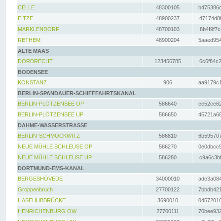
CELLE
48300105
b475386c
EITZE
48900237
47174d8f
MARKLENDORF
48700103
8b4f9f7c
RETHEM
48900204
5aaed954
ALTE MAAS
DORDRECHT
123456785
6c6f84c2
BODENSEE
KONSTANZ
906
aa9179c1
BERLIN-SPANDAUER-SCHIFFFAHRTSKANAL
BERLIN-PLÖTZENSEE OP
586640
ee52ce62
BERLIN-PLÖTZENSEE UP
586650
45721a68
DAHME-WASSERSTRASSE
BERLIN-SCHMÖCKWITZ
586810
6b595707
NEUE MÜHLE SCHLEUSE OP
586270
0e0dbcc9
NEUE MÜHLE SCHLEUSE UP
586280
c9a6c3bf
DORTMUND-EMS-KANAL
BERGESHÖVEDE
34000010
ade3a084
Groppenbruch
27700122
7bbdb421
HASEHUBBRÜCKE
3690010
04572010
HENRICHENBURG OW
27700111
70bee932