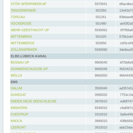
STÖR-SPERRWERK AP
5970041
d9acdbec
TANGERMÜNDE
502350
13e91b77
TORGAU
501261
83bbaedb
VOCKERODE
501480
ae93f2a5
WEHR GEESTHACHT UP
5930062
0f7f58a8
WITTENBERG
501420
070b1eb4
WITTENBERGE
503050
cbf3cd49
ZOLLENSPIEKER
5930090
3de8ea26
ELBE-LÜBECK-KANAL
BÜSSAU UP
9669040
bf7bb8e8
DONNERSCHLEUSE OP
9660049
45634232
MÖLLN
9660050
46644438
EMS
DALUM
3550040
ad357e52
DUKEGAT
3990020
7753c1fa
EMDEN NEUE SEESCHLEUSE
3970010
edfdf747
EMSHÖRN
9340010
c8af067c
FUESTRUP
3310010
3a8ed45f
KNOCK
3990010
438b565e
LEERORT
3910010
abb23dad