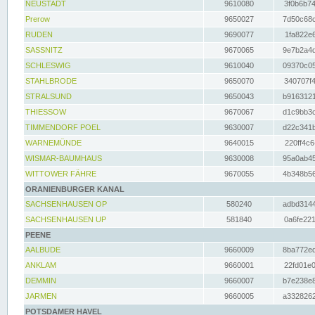
NEUSTADT
9610080
3f0b6b74
Prerow
9650027
7d50c68c
RUDEN
9690077
1fa822e6
SASSNITZ
9670065
9e7b2a4d
SCHLESWIG
9610040
09370c05
STAHLBRODE
9650070
340707f4
STRALSUND
9650043
b9163121
THIESSOW
9670067
d1c9bb3c
TIMMENDORF POEL
9630007
d22c341b
WARNEMÜNDE
9640015
220ff4c6
WISMAR-BAUMHAUS
9630008
95a0ab45
WITTOWER FÄHRE
9670055
4b348b56
ORANIENBURGER KANAL
SACHSENHAUSEN OP
580240
adbd3144
SACHSENHAUSEN UP
581840
0a6fe221
PEENE
AALBUDE
9660009
8ba772ed
ANKLAM
9660001
22fd01e0
DEMMIN
9660007
b7e238e8
JARMEN
9660005
a3328262
POTSDAMER HAVEL