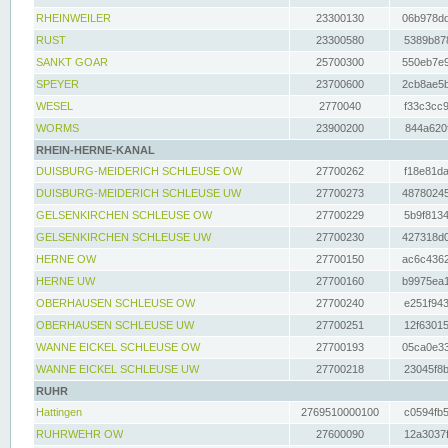
RHEINWEILER
23300130
06b978dd
RUST
23300580
5389b878
SANKT GOAR
25700300
550eb7e9
SPEYER
23700600
2cb8ae5b
WESEL
2770040
f33c3cc9
WORMS
23900200
844a620f
RHEIN-HERNE-KANAL
DUISBURG-MEIDERICH SCHLEUSE OW
27700262
f18e81da
DUISBURG-MEIDERICH SCHLEUSE UW
27700273
48780245
GELSENKIRCHEN SCHLEUSE OW
27700229
5b9f8134
GELSENKIRCHEN SCHLEUSE UW
27700230
427318d0
HERNE OW
27700150
ac6c4362
HERNE UW
27700160
b9975ea1
OBERHAUSEN SCHLEUSE OW
27700240
e251f943
OBERHAUSEN SCHLEUSE UW
27700251
12f63015
WANNE EICKEL SCHLEUSE OW
27700193
05ca0e33
WANNE EICKEL SCHLEUSE UW
27700218
23045f8b
RUHR
Hattingen
2769510000100
c0594fb5
RUHRWEHR OW
27600090
12a3037f