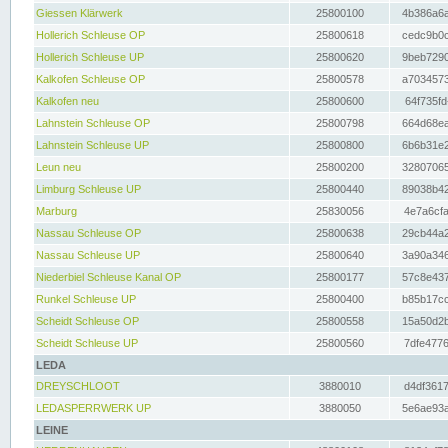
Giessen Klärwerk
25800100
4b386a6a
Hollerich Schleuse OP
25800618
cedc9b0c
Hollerich Schleuse UP
25800620
9beb7290
Kalkofen Schleuse OP
25800578
a7034573
Kalkofen neu
25800600
64f735fd
Lahnstein Schleuse OP
25800798
664d68ea
Lahnstein Schleuse UP
25800800
6b6b31e2
Leun neu
25800200
32807065
Limburg Schleuse UP
25800440
89038b42
Marburg
25830056
4e7a6cfa
Nassau Schleuse OP
25800638
29cb44a2
Nassau Schleuse UP
25800640
3a90a346
Niederbiel Schleuse Kanal OP
25800177
57c8e437
Runkel Schleuse UP
25800400
b85b17cc
Scheidt Schleuse OP
25800558
15a50d2b
Scheidt Schleuse UP
25800560
7dfe4776
LEDA
DREYSCHLOOT
3880010
d4df3617
LEDASPERRWERK UP
3880050
5e6ae93a
LEINE