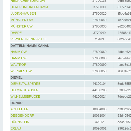
HENRICHENBURG UW
27700133
e6b68bc2
HERBRUM HAFENDAMM
3770030
8177a148
LÜDINGHAUSEN
27800020
f5bc4a51
MÜNSTER OW
27800040
ccd3e8f1
MÜNSTER UW
27800030
ed260406
RHEDE
3770040
16508b11
VERSEN TRENNSPITZE
25463
0024cc40
DATTELN-HAMM-KANAL
HAMM OW
27800060
4dbce62d
HAMM UW
27800080
4ef9dd9c
WALTROP
27800090
facc5c16
WERRIES OW
27800050
d31767ef
DIEMEL
DIEMELTALSPERRE
44100104
5cdc6555
HELMINGHAUSEN
44100206
33092c28
WILHELMSBRÜCKE
44100024
7deedc21
DONAU
ACHLEITEN
10094006
c389c9e2
DEGGENDORF
10081004
53d40547
DÜRNSTEIN
42012
ce4e3050
ERLAU
10096001
99619dc5