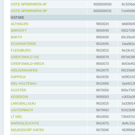
OSTE-SPERRWERK AP
9000000590
8c3295dc
OSTE-SPERRWERK BP
9000000532
7cb4566b
OSTSEE
ALTHAGEN
9650024
b8d05bf9
BARHÖFT
9650040
09227288
BARTH
9650030
00c33ed9
ECKERNFÖRDE
9610045
1faa9b2c
FLENSBURG
9610010
9e19c411
GREIFSWALD OIE
9690078
087b6386
GREIFSWALD-WIECK
9650073
6b53ef42
HEILIGENHAFEN
9610070
06219dd9
KAPPELN
9610035
b09f2243
KIEL-HOLTENAU
9610066
3ad4013f
KLOSTER
9670050
905e7328
KOSEROW
9690093
c0f33a36
LANGBALLIGAU
9610015
5a33bf14
LAUTERBACH
9670063
91922b9b
LT KIEL
9610050
736437d7
MARIENLEUCHTE
9610075
8effc15d
NEUENDORF HAFEN
9670046
492f85b8