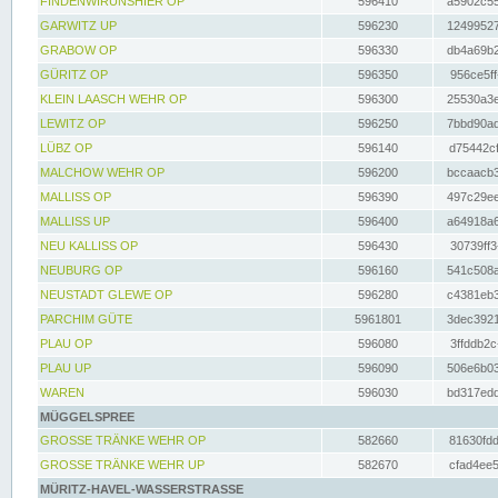
FINDENWIRUNSHIER OP
596410
a5902c55
GARWITZ UP
596230
12499527
GRABOW OP
596330
db4a69b2
GÜRITZ OP
596350
956ce5ff
KLEIN LAASCH WEHR OP
596300
25530a3e
LEWITZ OP
596250
7bbd90ad
LÜBZ OP
596140
d75442cf
MALCHOW WEHR OP
596200
bccaacb3
MALLISS OP
596390
497c29ee
MALLISS UP
596400
a64918a6
NEU KALLISS OP
596430
30739ff3
NEUBURG OP
596160
541c508a
NEUSTADT GLEWE OP
596280
c4381eb3
PARCHIM GÜTE
5961801
3dec3921
PLAU OP
596080
3ffddb2c
PLAU UP
596090
506e6b03
WAREN
596030
bd317edd
MÜGGELSPREE
GROSSE TRÄNKE WEHR OP
582660
81630fdd
GROSSE TRÄNKE WEHR UP
582670
cfad4ee5
MÜRITZ-HAVEL-WASSERSTRASSE