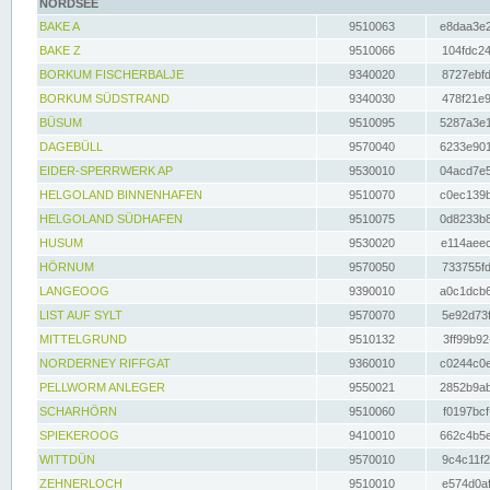
NORDSEE
BAKE A
9510063
e8daa3e2
BAKE Z
9510066
104fdc24
BORKUM FISCHERBALJE
9340020
8727ebfd
BORKUM SÜDSTRAND
9340030
478f21e9
BÜSUM
9510095
5287a3e1
DAGEBÜLL
9570040
6233e901
EIDER-SPERRWERK AP
9530010
04acd7e5
HELGOLAND BINNENHAFEN
9510070
c0ec139b
HELGOLAND SÜDHAFEN
9510075
0d8233b8
HUSUM
9530020
e114aeec
HÖRNUM
9570050
733755fd
LANGEOOG
9390010
a0c1dcb6
LIST AUF SYLT
9570070
5e92d73f
MITTELGRUND
9510132
3ff99b92
NORDERNEY RIFFGAT
9360010
c0244c0e
PELLWORM ANLEGER
9550021
2852b9ab
SCHARHÖRN
9510060
f0197bcf
SPIEKEROOG
9410010
662c4b5e
WITTDÜN
9570010
9c4c11f2
ZEHNERLOCH
9510010
e574d0af