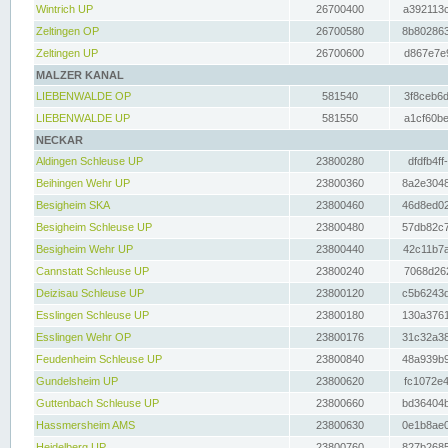
Wintrich UP
26700400
a392113c
Zeltingen OP
26700580
8b802863
Zeltingen UP
26700600
d867e7e9
MALZER KANAL
LIEBENWALDE OP
581540
3f8ceb6d
LIEBENWALDE UP
581550
a1cf60be
NECKAR
Aldingen Schleuse UP
23800280
dfdfb4ff
Beihingen Wehr UP
23800360
8a2e3048
Besigheim SKA
23800460
46d8ed02
Besigheim Schleuse UP
23800480
57db82c7
Besigheim Wehr UP
23800440
42c11b7a
Cannstatt Schleuse UP
23800240
7068d262
Deizisau Schleuse UP
23800120
c5b6243d
Esslingen Schleuse UP
23800180
130a3761
Esslingen Wehr OP
23800176
31c32a38
Feudenheim Schleuse UP
23800840
48a939b9
Gundelsheim UP
23800620
fc1072e4
Guttenbach Schleuse UP
23800660
bd36404b
Hassmersheim AMS
23800630
0e1b8ae0
Heidelberg UP
23800760
827b2685