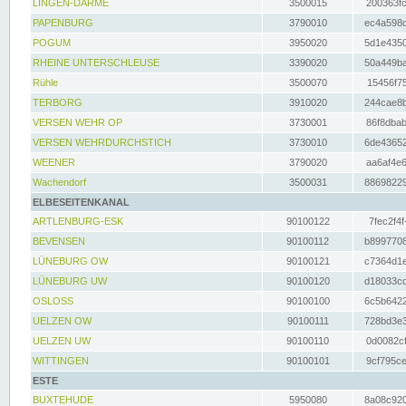
LINGEN-DARME
3500015
200363fc
PAPENBURG
3790010
ec4a598d
POGUM
3950020
5d1e4350
RHEINE UNTERSCHLEUSE
3390020
50a449ba
Rühle
3500070
15456f75
TERBORG
3910020
244cae8b
VERSEN WEHR OP
3730001
86f8dbab
VERSEN WEHRDURCHSTICH
3730010
6de43652
WEENER
3790020
aa6af4e6
Wachendorf
3500031
88698229
ELBESEITENKANAL
ARTLENBURG-ESK
90100122
7fec2f4f
BEVENSEN
90100112
b8997708
LÜNEBURG OW
90100121
c7364d1e
LÜNEBURG UW
90100120
d18033cd
OSLOSS
90100100
6c5b6422
UELZEN OW
90100111
728bd3e3
UELZEN UW
90100110
0d0082cf
WITTINGEN
90100101
9cf795ce
ESTE
BUXTEHUDE
5950080
8a08c920