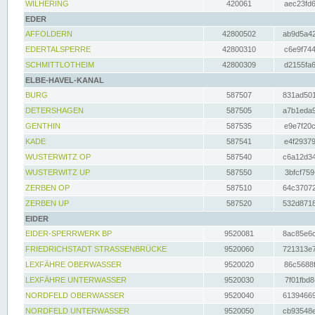
WILHERING
420061
aec23fd6
EDER
AFFOLDERN
42800502
ab9d5a42
EDERTALSPERRE
42800310
c6e9f744
SCHMITTLOTHEIM
42800309
d2155fa6
ELBE-HAVEL-KANAL
BURG
587507
831ad501
DETERSHAGEN
587505
a7b1eda9
GENTHIN
587535
e9e7f20c
KADE
587541
e4f29379
WUSTERWITZ OP
587540
c6a12d34
WUSTERWITZ UP
587550
3bfcf759
ZERBEN OP
587510
64c37072
ZERBEN UP
587520
532d8718
EIDER
EIDER-SPERRWERK BP
9520081
8ac85e6c
FRIEDRICHSTADT STRASSENBRÜCKE
9520060
721313e7
LEXFÄHRE OBERWASSER
9520020
86c5688f
LEXFÄHRE UNTERWASSER
9520030
7f01fbd8
NORDFELD OBERWASSER
9520040
61394669
NORDFELD UNTERWASSER
9520050
cb93548e