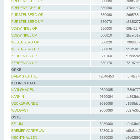
BREDEREICHE OP
580080
308f5979
BREDEREICHE UP
580090
470acd2a
FÜRSTENBERG OP
580060
2c95f83d
FÜRSTENBERG UP
580070
a5830277
VOßWINKEL OP
580000
09b422f7
VOßWINKEL UP
580010
2bcef51a
WESENBERG OP
580020
7909d3f7
WESENBERG UP
580030
da3b5de9
ZEHDENICK OP
580160
a9b8e24c
ZEHDENICK UP
580170
721d7dbf
ORKE
DALWIGKSTHAL
42840453
f0f78cc4
KLEINES HAFF
KARLSHAGEN
9690085
f53bb77f
KARNIN
9690084
da893bbd
UECKERMÜNDE
9690088
c1588dcc
WOLGAST
9650080
b327e35c
OSTE
BELUM
5980060
a9e93be0
BREMERVÖRDE UW
5980010
cf8a3ea2
HECHTHAUSEN
5980030
e5e02890