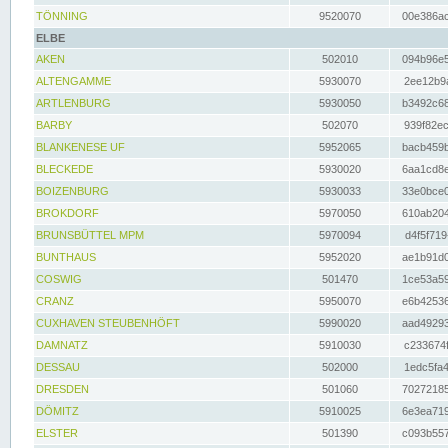
TÖNNING
9520070
00e386ac
ELBE
AKEN
502010
094b96e5
ALTENGAMME
5930070
2ee12b9a
ARTLENBURG
5930050
b3492c68
BARBY
502070
939f82ec
BLANKENESE UF
5952065
bacb459b
BLECKEDE
5930020
6aa1cd8e
BOIZENBURG
5930033
33e0bce0
BROKDORF
5970050
610ab204
BRUNSBÜTTEL MPM
5970094
d4f5f719
BUNTHAUS
5952020
ae1b91d0
COSWIG
501470
1ce53a59
CRANZ
5950070
e6b42536
CUXHAVEN STEUBENHÖFT
5990020
aad49293
DAMNATZ
5910030
c233674f
DESSAU
502000
1edc5fa4
DRESDEN
501060
70272185
DÖMITZ
5910025
6e3ea719
ELSTER
501390
c093b557