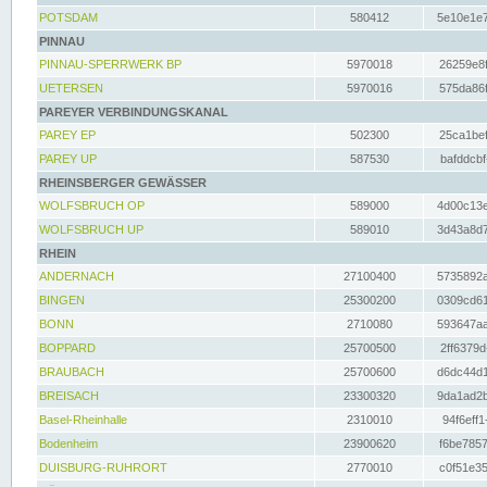
POTSDAM
580412
5e10e1e7
PINNAU
PINNAU-SPERRWERK BP
5970018
26259e8f
UETERSEN
5970016
575da86f
PAREYER VERBINDUNGSKANAL
PAREY EP
502300
25ca1bef
PAREY UP
587530
bafddcbf
RHEINSBERGER GEWÄSSER
WOLFSBRUCH OP
589000
4d00c13e
WOLFSBRUCH UP
589010
3d43a8d7
RHEIN
ANDERNACH
27100400
5735892a
BINGEN
25300200
0309cd61
BONN
2710080
593647aa
BOPPARD
25700500
2ff6379d
BRAUBACH
25700600
d6dc44d1
BREISACH
23300320
9da1ad2b
Basel-Rheinhalle
2310010
94f6eff1
Bodenheim
23900620
f6be7857
DUISBURG-RUHRORT
2770010
c0f51e35