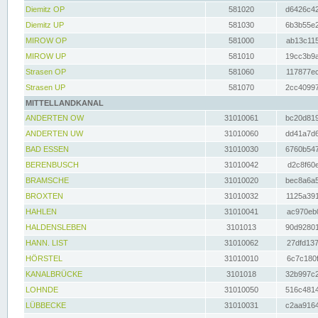
Diemitz OP
581020
d6426c42
Diemitz UP
581030
6b3b55e2
MIROW OP
581000
ab13c115
MIROW UP
581010
19cc3b9a
Strasen OP
581060
117877ec
Strasen UP
581070
2cc40997
MITTELLANDKANAL
ANDERTEN OW
31010061
bc20d819
ANDERTEN UW
31010060
dd41a7d6
BAD ESSEN
31010030
6760b547
BERENBUSCH
31010042
d2c8f60e
BRAMSCHE
31010020
bec8a6a5
BROXTEN
31010032
1125a391
HAHLEN
31010041
ac970eb0
HALDENSLEBEN
3101013
90d92801
HANN. LIST
31010062
27dfd137
HÖRSTEL
31010010
6c7c180f
KANALBRÜCKE
3101018
32b997c2
LOHNDE
31010050
516c4814
LÜBBECKE
31010031
c2aa9164