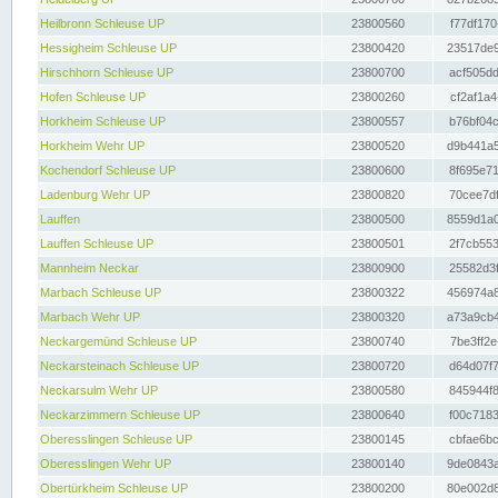
Heilbronn Schleuse UP
23800560
f77df170
Hessigheim Schleuse UP
23800420
23517de9
Hirschhorn Schleuse UP
23800700
acf505dd
Hofen Schleuse UP
23800260
cf2af1a4
Horkheim Schleuse UP
23800557
b76bf04c
Horkheim Wehr UP
23800520
d9b441a5
Kochendorf Schleuse UP
23800600
8f695e71
Ladenburg Wehr UP
23800820
70cee7df
Lauffen
23800500
8559d1a0
Lauffen Schleuse UP
23800501
2f7cb553
Mannheim Neckar
23800900
25582d3f
Marbach Schleuse UP
23800322
456974a8
Marbach Wehr UP
23800320
a73a9cb4
Neckargemünd Schleuse UP
23800740
7be3ff2e
Neckarsteinach Schleuse UP
23800720
d64d07f7
Neckarsulm Wehr UP
23800580
845944f8
Neckarzimmern Schleuse UP
23800640
f00c7183
Oberesslingen Schleuse UP
23800145
cbfae6bc
Oberesslingen Wehr UP
23800140
9de0843a
Obertürkheim Schleuse UP
23800200
80e002d8