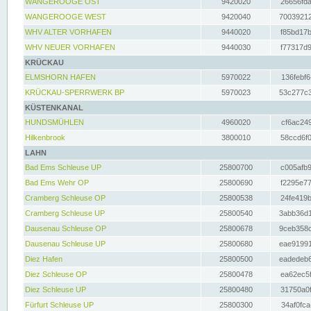
WANGEROOGE OST
9420020
26656fda
WANGEROOGE WEST
9420040
70039212
WHV ALTER VORHAFEN
9440020
f85bd17b
WHV NEUER VORHAFEN
9440030
f77317d9
KRÜCKAU
ELMSHORN HAFEN
5970022
136febf6
KRÜCKAU-SPERRWERK BP
5970023
53c277c3
KÜSTENKANAL
HUNDSMÜHLEN
4960020
cf6ac249
Hilkenbrook
3800010
58ccd6f0
LAHN
Bad Ems Schleuse UP
25800700
c005afb9
Bad Ems Wehr OP
25800690
f2295e77
Cramberg Schleuse OP
25800538
24fe419b
Cramberg Schleuse UP
25800540
3abb36d1
Dausenau Schleuse OP
25800678
9ceb358c
Dausenau Schleuse UP
25800680
eae91991
Diez Hafen
25800500
eadedeb6
Diez Schleuse OP
25800478
ea62ec5f
Diez Schleuse UP
25800480
31750a0f
Fürfurt Schleuse UP
25800300
34af0fca