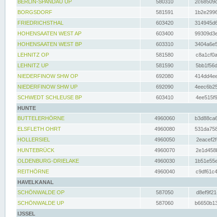
BERLIN-SPANDAU UP
580310
2c68509c
BORGSDORF
581591
1b2e2996
FRIEDRICHSTHAL
603420
314945d6
HOHENSAATEN WEST AP
603400
99309d3e
HOHENSAATEN WEST BP
603310
3404a6e5
LEHNITZ OP
581580
c8a1cf0a
LEHNITZ UP
581590
5bb1f56d
NIEDERFINOW SHW OP
692080
414dd4ee
NIEDERFINOW SHW UP
692090
4eec6b25
SCHWEDT SCHLEUSE BP
603410
4ee515f9
HUNTE
BUTTELERHÖRNE
4960060
b3d88ca6
ELSFLETH OHRT
4960080
531da758
HOLLERSIEL
4960050
2eacef2f
HUNTEBRÜCK
4960070
2e1d458b
OLDENBURG-DRIELAKE
4960030
1b51e55e
REITHÖRNE
4960040
c9df61c4
HAVELKANAL
SCHÖNWALDE OP
587050
d8ef9f21
SCHÖNWALDE UP
587060
b6650b13
IJSSEL