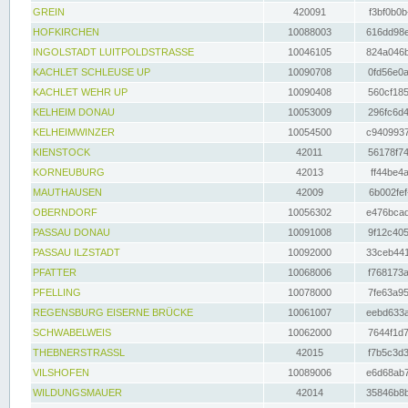
GREIN
420091
f3bf0b0b
HOFKIRCHEN
10088003
616dd98e
INGOLSTADT LUITPOLDSTRASSE
10046105
824a046b
KACHLET SCHLEUSE UP
10090708
0fd56e0a
KACHLET WEHR UP
10090408
560cf185
KELHEIM DONAU
10053009
296fc6d4
KELHEIMWINZER
10054500
c9409937
KIENSTOCK
42011
56178f74
KORNEUBURG
42013
ff44be4a
MAUTHAUSEN
42009
6b002fef
OBERNDORF
10056302
e476bcad
PASSAU DONAU
10091008
9f12c405
PASSAU ILZSTADT
10092000
33ceb441
PFATTER
10068006
f768173a
PFELLING
10078000
7fe63a95
REGENSBURG EISERNE BRÜCKE
10061007
eebd633a
SCHWABELWEIS
10062000
7644f1d7
THEBNERSTRASSL
42015
f7b5c3d3
VILSHOFEN
10089006
e6d68ab7
WILDUNGSMAUER
42014
35846b8b