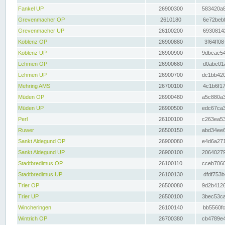
Fankel UP
26900300
583420a8
Grevenmacher OP
2610180
6e72bebf
Grevenmacher UP
26100200
69308142
Koblenz OP
26900880
3f64ff08
Koblenz UP
26900900
9dbcac54
Lehmen OP
26900680
d0abe01a
Lehmen UP
26900700
dc1bb420
Mehring AMS
26700100
4c1b6f17
Müden OP
26900480
a5c880a3
Müden UP
26900500
edc67ca3
Perl
26100100
c263ea53
Ruwer
26500150
abd34ee6
Sankt Aldegund OP
26900080
e4d6a271
Sankt Aldegund UP
26900100
20640279
Stadtbredimus OP
26100110
cceb7060
Stadtbredimus UP
26100130
dfdf753b
Trier OP
26500080
9d2b4126
Trier UP
26500100
3bec53ca
Wincheringen
26100140
bb5560fc
Wintrich OP
26700380
cb4789e4