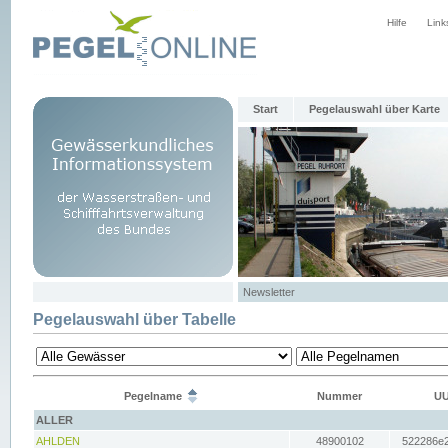
Hilfe
Link
Start
Pegelauswahl über Karte
Newsletter
Pegelauswahl über Tabelle
Pegelname
Nummer
UU
ALLER
AHLDEN
48900102
522286e2