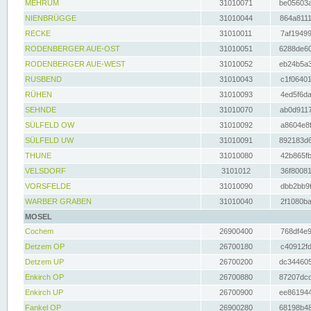
MEHRUM
31010071
be05603a
NIENBRÜGGE
31010044
864a8111
RECKE
31010011
7af19499
RODENBERGER AUE-OST
31010051
6288de60
RODENBERGER AUE-WEST
31010052
eb24b5a3
RUSBEND
31010043
c1f06401
RÜHEN
31010093
4ed5f6da
SEHNDE
31010070
ab0d9117
SÜLFELD OW
31010092
a8604e8f
SÜLFELD UW
31010091
892183d6
THUNE
31010080
42b865fb
VELSDORF
3101012
36f80081
VORSFELDE
31010090
dbb2bb9f
WARBER GRABEN
31010040
2f1080ba
MOSEL
Cochem
26900400
768df4e9
Detzem OP
26700180
c40912fd
Detzem UP
26700200
dc344605
Enkirch OP
26700880
87207dcd
Enkirch UP
26700900
ee861944
Fankel OP
26900280
68198b48