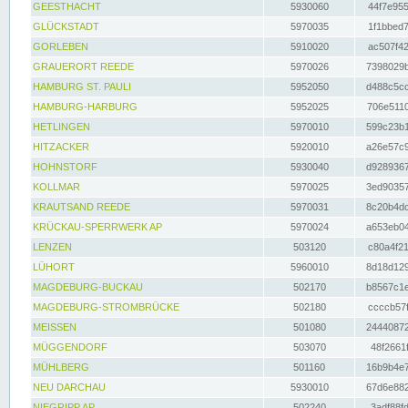
GEESTHACHT
5930060
44f7e955
GLÜCKSTADT
5970035
1f1bbed7
GORLEBEN
5910020
ac507f42
GRAUERORT REEDE
5970026
7398029b
HAMBURG ST. PAULI
5952050
d488c5cc
HAMBURG-HARBURG
5952025
706e5110
HETLINGEN
5970010
599c23b1
HITZACKER
5920010
a26e57c9
HOHNSTORF
5930040
d9289367
KOLLMAR
5970025
3ed90357
KRAUTSAND REEDE
5970031
8c20b4dc
KRÜCKAU-SPERRWERK AP
5970024
a653eb04
LENZEN
503120
c80a4f21
LÜHORT
5960010
8d18d129
MAGDEBURG-BUCKAU
502170
b8567c1e
MAGDEBURG-STROMBRÜCKE
502180
ccccb57f
MEISSEN
501080
24440872
MÜGGENDORF
503070
48f2661f
MÜHLBERG
501160
16b9b4e7
NEU DARCHAU
5930010
67d6e882
NIEGRIPP AP
502240
3adf88fd