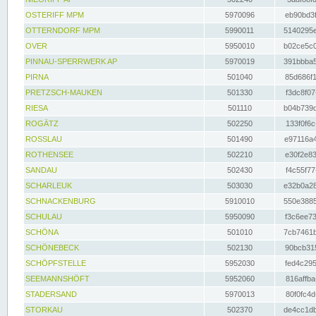
OSTERIFF MPM
5970096
eb90bd3f
OTTERNDORF MPM
5990011
5140295e
OVER
5950010
b02ce5c0
PINNAU-SPERRWERK AP
5970019
391bbba5
PIRNA
501040
85d686f1
PRETZSCH-MAUKEN
501330
f3dc8f07
RIESA
501110
b04b739d
ROGÄTZ
502250
133f0f6c
ROSSLAU
501490
e97116a4
ROTHENSEE
502210
e30f2e83
SANDAU
502430
f4c55f77
SCHARLEUK
503030
e32b0a28
SCHNACKENBURG
5910010
550e3885
SCHULAU
5950090
f3c6ee73
SCHÖNA
501010
7cb7461b
SCHÖNEBECK
502130
90bcb315
SCHÖPFSTELLE
5952030
fed4c295
SEEMANNSHÖFT
5952060
816affba
STADERSAND
5970013
80f0fc4d
STORKAU
502370
de4cc1db