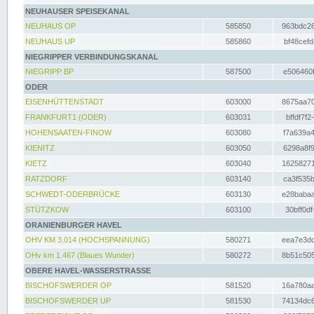
NEUHAUSER SPEISEKANAL
NEUHAUS OP
585850
963bdc26
NEUHAUS UP
585860
bf48cefd
NIEGRIPPER VERBINDUNGSKANAL
NIEGRIPP BP
587500
e506460f
ODER
EISENHÜTTENSTADT
603000
8675aa70
FRANKFURT1 (ODER)
603031
bffdf7f2
HOHENSAATEN-FINOW
603080
f7a639a4
KIENITZ
603050
6298a8f9
KIETZ
603040
16258271
RATZDORF
603140
ca3f535b
SCHWEDT-ODERBRÜCKE
603130
e28babaa
STÜTZKOW
603100
30bff0df
ORANIENBURGER HAVEL
OHV KM 3.014 (HOCHSPANNUNG)
580271
eea7e3dc
OHv km 1.467 (Blaues Wunder)
580272
8b51c505
OBERE HAVEL-WASSERSTRASSE
BISCHOFSWERDER OP
581520
16a780aa
BISCHOFSWERDER UP
581530
74134dc6