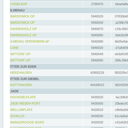
IJSSELKOP
2790070
bbaefa8e
ILMENAU
BARDOWICK OP
5940029
07830b68
BARDOWICK UP
5940030
a238b70f
FAHRENHOLZ OP
5940070
c33c3667
FAHRENHOLZ UP
5940060
bb62b28f
ILMENAU SPERRWERK AP
5940080
6b05e8dc
LÜNE
5940020
d7a8df36
WITTORF OP
5940049
eb3d4195
WITTORF UP
5940050
308c39b6
ITTER ZUR EDER
HERZHAUSEN
42800218
855205e7
ITTER ZUR DIEMEL
KOTTHAUSEN
44100013
36243256
JADE
HOOKSIELPLATE
9430020
fac30fe9
JADE-WESER-PORT
9430050
33bdec83
MELLUMPLATE
9420010
c8b9a2b6
SCHILLIG
9430030
b1cda5a0
WANGEROOGE NORD
9420030
c41d42b1