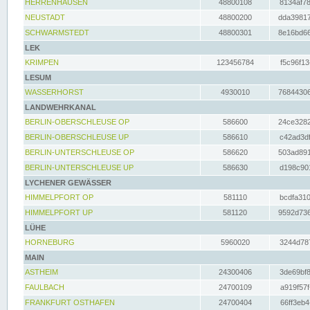
HERRENHAUSEN
48800108
8134af78
NEUSTADT
48800200
dda39817
SCHWARMSTEDT
48800301
8e16bd66
LEK
KRIMPEN
123456784
f5c96f13
LESUM
WASSERHORST
4930010
76844306
LANDWEHRKANAL
BERLIN-OBERSCHLEUSE OP
586600
24ce3282
BERLIN-OBERSCHLEUSE UP
586610
c42ad3df
BERLIN-UNTERSCHLEUSE OP
586620
503ad891
BERLIN-UNTERSCHLEUSE UP
586630
d198c901
LYCHENER GEWÄSSER
HIMMELPFORT OP
581110
bcdfa310
HIMMELPFORT UP
581120
9592d736
LÜHE
HORNEBURG
5960020
3244d787
MAIN
ASTHEIM
24300406
3de69bf8
FAULBACH
24700109
a919f57f
FRANKFURT OSTHAFEN
24700404
66ff3eb4