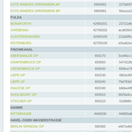
ESTE INNERES SPERRWERK AP
5950082
227b83f7
ESTE INNERES SPERRWERK BP
5950081
5fea1a12
FULDA
BONAFORTH
42900201
23721dfd
GREBENAU
42700202
acd63934
GUNTERSHAUSEN
42900100
213a585d
ROTENBURG
42700100
d1ba62a4
FINOWKANAL
EBERSWALDE OP
693170
3cd46cc7
GRAFENBRÜCK OP
693050
547422fb
LEESENBRÜCK OP
693030
f099ce74
LIEPE OP
693230
6f81b35f
LIEPE UP
693240
79d783d3
RAGÖSE OP
693190
b6bbe4f8
RUHLSDORF OP
693010
6629a4ca
STECHER OP
693210
516fbf8c
HAMME
RITTERHUDE
4940030
f49855d8
HAVEL-ODER-WASSERSTRASSE
BERLIN-SPANDAU OP
580300
e607a4b6