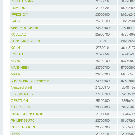
DÜSSELDORF
2750010
8f7e5f92
EMMERICH
2790020
9598e4cb
IFFEZHEIM
23500600
b02be240
KAUB
25700100
1d26e504
KEHL-KRONENHOF
23300900
23af9b02
KOBLENZ
25900700
4c7d796a
KONSTANZ-RHEIN
3329
e020e651
KÖLN
2730010
a6ee8177
LOBITH
2790050
efe13a3d
MAINZ
25100100
a37a9aa3
MANNHEIM
23700700
57090802
MAXAU
23700200
b6c6d5c8
NIERSTEIN-OPPENHEIM
23900600
d28e7ed1
Neuwied Stadt
27100370
dc407f1e
OBERWINTER
27100700
b45359df
OESTRICH
25100300
665be0fe
OTTENHEIM
23300800
787e5d63
PANNERDENSE KOP
2790060
3046493f
PHILIPPSBURG
23700500
88e972e1
PLITTERSDORF
23500700
6b774802
REES
2790010
2f025389