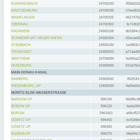
KLEINHEUBACH
24700200
355b02d2
KROTZENBURG
24700335
27eed51b
MAINFLINGEN
24700325
4627475d
OBERNAU
24700302
3c7cfb10
RAUNHEIM
24900108
db1684c1
SCHWEINFURT NEUER HAFEN
24300304
42ecae60
STEINBACH
24500100
1ed983c3
TRUNSTADT
24300202
a77aad00
WERTHEIM
24709089
0e065a22
WÜRZBURG
24300600
915d76e1
MAIN-DONAU-KANAL
BAMBERG
24300042
ff02f181
RIEDENBURG_UP
13409200
4a69e82e
MÜRITZ-ELDE-WASSERSTRASSE
BARKOW OP
596100
06d86c6b
BOBZIN OP
596120
faefa284
BUROW
5961601
a68cf527
DÖMITZ OP
596450
ec8188ee
DÖMITZ UP
596460
ad3a51da
ELDENA OP
596370
0fab94c7