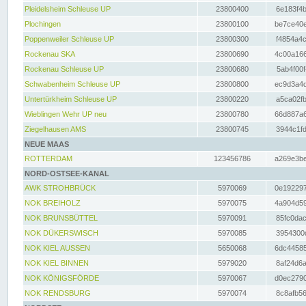
Pleidelsheim Schleuse UP
23800400
6e183f4b
Plochingen
23800100
be7ce40e
Poppenweiler Schleuse UP
23800300
f4854a4c
Rockenau SKA
23800690
4c00a166
Rockenau Schleuse UP
23800680
5ab4f00f
Schwabenheim Schleuse UP
23800800
ec9d3a4d
Untertürkheim Schleuse UP
23800220
a5ca02fb
Wieblingen Wehr UP neu
23800780
66d887a6
Ziegelhausen AMS
23800745
3944c1fd
NEUE MAAS
ROTTERDAM
123456786
a269e3be
NORD-OSTSEE-KANAL
AWK STROHBRÜCK
5970069
0e192297
NOK BREIHOLZ
5970075
4a904d59
NOK BRUNSBÜTTEL
5970091
85fc0dac
NOK DÜKERSWISCH
5970085
3954300d
NOK KIEL AUSSEN
5650068
6dc44585
NOK KIEL BINNEN
5979020
8af24d6a
NOK KÖNIGSFÖRDE
5970067
d0ec2790
NOK RENDSBURG
5970074
8c8afb56