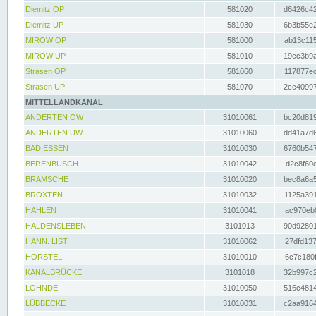
Diemitz OP
581020
d6426c42
Diemitz UP
581030
6b3b55e2
MIROW OP
581000
ab13c115
MIROW UP
581010
19cc3b9a
Strasen OP
581060
117877ec
Strasen UP
581070
2cc40997
MITTELLANDKANAL
ANDERTEN OW
31010061
bc20d819
ANDERTEN UW
31010060
dd41a7d6
BAD ESSEN
31010030
6760b547
BERENBUSCH
31010042
d2c8f60e
BRAMSCHE
31010020
bec8a6a5
BROXTEN
31010032
1125a391
HAHLEN
31010041
ac970eb0
HALDENSLEBEN
3101013
90d92801
HANN. LIST
31010062
27dfd137
HÖRSTEL
31010010
6c7c180f
KANALBRÜCKE
3101018
32b997c2
LOHNDE
31010050
516c4814
LÜBBECKE
31010031
c2aa9164