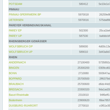
POTSDAM
580412
5e10e1e7
PINNAU
PINNAU-SPERRWERK BP
5970018
26259e8f
UETERSEN
5970016
575da86f
PAREYER VERBINDUNGSKANAL
PAREY EP
502300
25ca1bef
PAREY UP
587530
bafddcbf
RHEINSBERGER GEWÄSSER
WOLFSBRUCH OP
589000
4d00c13e
WOLFSBRUCH UP
589010
3d43a8d7
RHEIN
ANDERNACH
27100400
5735892a
BINGEN
25300200
0309cd61
BONN
2710080
593647aa
BOPPARD
25700500
2ff6379d
BRAUBACH
25700600
d6dc44d1
BREISACH
23300320
9da1ad2b
Basel-Rheinhalle
2310010
94f6eff1
Bodenheim
23900620
f6be7857
DUISBURG-RUHRORT
2770010
c0f51e35