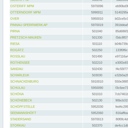
OSTERIFF MPM
5970096
eb90bd3f
OTTERNDORF MPM
5990011
5140295e
OVER
5950010
b02ce5c0
PINNAU-SPERRWERK AP
5970019
391bbba5
PIRNA
501040
85d686f1
PRETZSCH-MAUKEN
501330
f3dc8f07
RIESA
501110
b04b739d
ROGÄTZ
502250
133f0f6c
ROSSLAU
501490
e97116a4
ROTHENSEE
502210
e30f2e83
SANDAU
502430
f4c55f77
SCHARLEUK
503030
e32b0a28
SCHNACKENBURG
5910010
550e3885
SCHULAU
5950090
f3c6ee73
SCHÖNA
501010
7cb7461b
SCHÖNEBECK
502130
90bcb315
SCHÖPFSTELLE
5952030
fed4c295
SEEMANNSHÖFT
5952060
816affba
STADERSAND
5970013
80f0fc4d
STORKAU
502370
de4cc1db