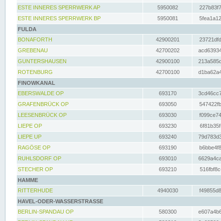
ESTE INNERES SPERRWERK AP
5950082
227b83f7
ESTE INNERES SPERRWERK BP
5950081
5fea1a12
FULDA
BONAFORTH
42900201
23721dfd
GREBENAU
42700202
acd63934
GUNTERSHAUSEN
42900100
213a585d
ROTENBURG
42700100
d1ba62a4
FINOWKANAL
EBERSWALDE OP
693170
3cd46cc7
GRAFENBRÜCK OP
693050
547422fb
LEESENBRÜCK OP
693030
f099ce74
LIEPE OP
693230
6f81b35f
LIEPE UP
693240
79d783d3
RAGÖSE OP
693190
b6bbe4f8
RUHLSDORF OP
693010
6629a4ca
STECHER OP
693210
516fbf8c
HAMME
RITTERHUDE
4940030
f49855d8
HAVEL-ODER-WASSERSTRASSE
BERLIN-SPANDAU OP
580300
e607a4b6