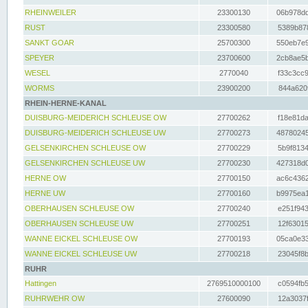
RHEINWEILER
23300130
06b978dd
RUST
23300580
5389b878
SANKT GOAR
25700300
550eb7e9
SPEYER
23700600
2cb8ae5b
WESEL
2770040
f33c3cc9
WORMS
23900200
844a620f
RHEIN-HERNE-KANAL
DUISBURG-MEIDERICH SCHLEUSE OW
27700262
f18e81da
DUISBURG-MEIDERICH SCHLEUSE UW
27700273
48780245
GELSENKIRCHEN SCHLEUSE OW
27700229
5b9f8134
GELSENKIRCHEN SCHLEUSE UW
27700230
427318d0
HERNE OW
27700150
ac6c4362
HERNE UW
27700160
b9975ea1
OBERHAUSEN SCHLEUSE OW
27700240
e251f943
OBERHAUSEN SCHLEUSE UW
27700251
12f63015
WANNE EICKEL SCHLEUSE OW
27700193
05ca0e33
WANNE EICKEL SCHLEUSE UW
27700218
23045f8b
RUHR
Hattingen
2769510000100
c0594fb5
RUHRWEHR OW
27600090
12a3037f