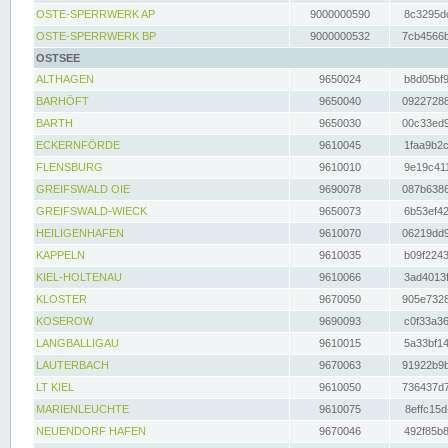
OSTE-SPERRWERK AP
9000000590
8c3295dc
OSTE-SPERRWERK BP
9000000532
7cb4566b
OSTSEE
ALTHAGEN
9650024
b8d05bf9
BARHÖFT
9650040
09227288
BARTH
9650030
00c33ed9
ECKERNFÖRDE
9610045
1faa9b2c
FLENSBURG
9610010
9e19c411
GREIFSWALD OIE
9690078
087b6386
GREIFSWALD-WIECK
9650073
6b53ef42
HEILIGENHAFEN
9610070
06219dd9
KAPPELN
9610035
b09f2243
KIEL-HOLTENAU
9610066
3ad4013f
KLOSTER
9670050
905e7328
KOSEROW
9690093
c0f33a36
LANGBALLIGAU
9610015
5a33bf14
LAUTERBACH
9670063
91922b9b
LT KIEL
9610050
736437d7
MARIENLEUCHTE
9610075
8effc15d
NEUENDORF HAFEN
9670046
492f85b8