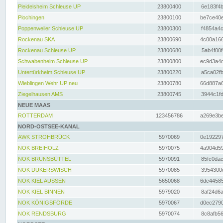
Pleidelsheim Schleuse UP
23800400
6e183f4b
Plochingen
23800100
be7ce40e
Poppenweiler Schleuse UP
23800300
f4854a4c
Rockenau SKA
23800690
4c00a166
Rockenau Schleuse UP
23800680
5ab4f00f
Schwabenheim Schleuse UP
23800800
ec9d3a4d
Untertürkheim Schleuse UP
23800220
a5ca02fb
Wieblingen Wehr UP neu
23800780
66d887a6
Ziegelhausen AMS
23800745
3944c1fd
NEUE MAAS
ROTTERDAM
123456786
a269e3be
NORD-OSTSEE-KANAL
AWK STROHBRÜCK
5970069
0e192297
NOK BREIHOLZ
5970075
4a904d59
NOK BRUNSBÜTTEL
5970091
85fc0dac
NOK DÜKERSWISCH
5970085
3954300d
NOK KIEL AUSSEN
5650068
6dc44585
NOK KIEL BINNEN
5979020
8af24d6a
NOK KÖNIGSFÖRDE
5970067
d0ec2790
NOK RENDSBURG
5970074
8c8afb56