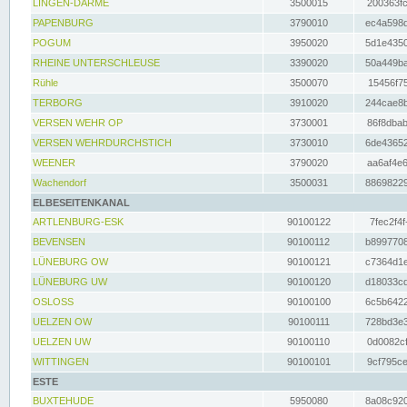
LINGEN-DARME
3500015
200363fc
PAPENBURG
3790010
ec4a598d
POGUM
3950020
5d1e4350
RHEINE UNTERSCHLEUSE
3390020
50a449ba
Rühle
3500070
15456f75
TERBORG
3910020
244cae8b
VERSEN WEHR OP
3730001
86f8dbab
VERSEN WEHRDURCHSTICH
3730010
6de43652
WEENER
3790020
aa6af4e6
Wachendorf
3500031
88698229
ELBESEITENKANAL
ARTLENBURG-ESK
90100122
7fec2f4f
BEVENSEN
90100112
b8997708
LÜNEBURG OW
90100121
c7364d1e
LÜNEBURG UW
90100120
d18033cd
OSLOSS
90100100
6c5b6422
UELZEN OW
90100111
728bd3e3
UELZEN UW
90100110
0d0082cf
WITTINGEN
90100101
9cf795ce
ESTE
BUXTEHUDE
5950080
8a08c920