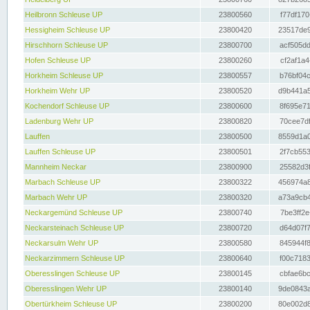
Heilbronn Schleuse UP
23800560
f77df170
Hessigheim Schleuse UP
23800420
23517de9
Hirschhorn Schleuse UP
23800700
acf505dd
Hofen Schleuse UP
23800260
cf2af1a4
Horkheim Schleuse UP
23800557
b76bf04c
Horkheim Wehr UP
23800520
d9b441a5
Kochendorf Schleuse UP
23800600
8f695e71
Ladenburg Wehr UP
23800820
70cee7df
Lauffen
23800500
8559d1a0
Lauffen Schleuse UP
23800501
2f7cb553
Mannheim Neckar
23800900
25582d3f
Marbach Schleuse UP
23800322
456974a8
Marbach Wehr UP
23800320
a73a9cb4
Neckargemünd Schleuse UP
23800740
7be3ff2e
Neckarsteinach Schleuse UP
23800720
d64d07f7
Neckarsulm Wehr UP
23800580
845944f8
Neckarzimmern Schleuse UP
23800640
f00c7183
Oberesslingen Schleuse UP
23800145
cbfae6bc
Oberesslingen Wehr UP
23800140
9de0843a
Obertürkheim Schleuse UP
23800200
80e002d8