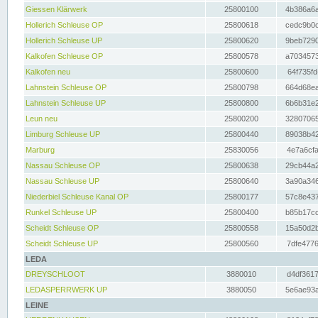
Giessen Klärwerk
25800100
4b386a6a
Hollerich Schleuse OP
25800618
cedc9b0c
Hollerich Schleuse UP
25800620
9beb7290
Kalkofen Schleuse OP
25800578
a7034573
Kalkofen neu
25800600
64f735fd
Lahnstein Schleuse OP
25800798
664d68ea
Lahnstein Schleuse UP
25800800
6b6b31e2
Leun neu
25800200
32807065
Limburg Schleuse UP
25800440
89038b42
Marburg
25830056
4e7a6cfa
Nassau Schleuse OP
25800638
29cb44a2
Nassau Schleuse UP
25800640
3a90a346
Niederbiel Schleuse Kanal OP
25800177
57c8e437
Runkel Schleuse UP
25800400
b85b17cc
Scheidt Schleuse OP
25800558
15a50d2b
Scheidt Schleuse UP
25800560
7dfe4776
LEDA
DREYSCHLOOT
3880010
d4df3617
LEDASPERRWERK UP
3880050
5e6ae93a
LEINE