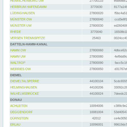
HENRICHENBURG UW
27700133
e6b68bc2
HERBRUM HAFENDAMM
3770030
8177a148
LÜDINGHAUSEN
27800020
f5bc4a51
MÜNSTER OW
27800040
ccd3e8f1
MÜNSTER UW
27800030
ed260406
RHEDE
3770040
16508b11
VERSEN TRENNSPITZE
25463
0024cc40
DATTELN-HAMM-KANAL
HAMM OW
27800060
4dbce62d
HAMM UW
27800080
4ef9dd9c
WALTROP
27800090
facc5c16
WERRIES OW
27800050
d31767ef
DIEMEL
DIEMELTALSPERRE
44100104
5cdc6555
HELMINGHAUSEN
44100206
33092c28
WILHELMSBRÜCKE
44100024
7deedc21
DONAU
ACHLEITEN
10094006
c389c9e2
DEGGENDORF
10081004
53d40547
DÜRNSTEIN
42012
ce4e3050
ERLAU
10096001
99619dc5