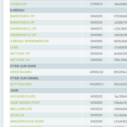
IJSSELKOP
2790070
bbaefa8e
ILMENAU
BARDOWICK OP
5940029
07830b68
BARDOWICK UP
5940030
a238b70f
FAHRENHOLZ OP
5940070
c33c3667
FAHRENHOLZ UP
5940060
bb62b28f
ILMENAU SPERRWERK AP
5940080
6b05e8dc
LÜNE
5940020
d7a8df36
WITTORF OP
5940049
eb3d4195
WITTORF UP
5940050
308c39b6
ITTER ZUR EDER
HERZHAUSEN
42800218
855205e7
ITTER ZUR DIEMEL
KOTTHAUSEN
44100013
36243256
JADE
HOOKSIELPLATE
9430020
fac30fe9
JADE-WESER-PORT
9430050
33bdec83
MELLUMPLATE
9420010
c8b9a2b6
SCHILLIG
9430030
b1cda5a0
WANGEROOGE NORD
9420030
c41d42b1