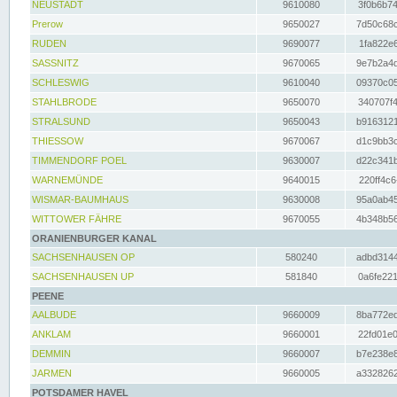
NEUSTADT
9610080
3f0b6b74
Prerow
9650027
7d50c68c
RUDEN
9690077
1fa822e6
SASSNITZ
9670065
9e7b2a4d
SCHLESWIG
9610040
09370c05
STAHLBRODE
9650070
340707f4
STRALSUND
9650043
b9163121
THIESSOW
9670067
d1c9bb3c
TIMMENDORF POEL
9630007
d22c341b
WARNEMÜNDE
9640015
220ff4c6
WISMAR-BAUMHAUS
9630008
95a0ab45
WITTOWER FÄHRE
9670055
4b348b56
ORANIENBURGER KANAL
SACHSENHAUSEN OP
580240
adbd3144
SACHSENHAUSEN UP
581840
0a6fe221
PEENE
AALBUDE
9660009
8ba772ed
ANKLAM
9660001
22fd01e0
DEMMIN
9660007
b7e238e8
JARMEN
9660005
a3328262
POTSDAMER HAVEL