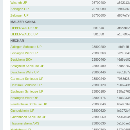
Wintrich UP
26700400
a392113c
Zeltingen OP
26700580
8b802863
Zeltingen UP
26700600
d867e7e9
MALZER KANAL
LIEBENWALDE OP
581540
3f8ceb6d
LIEBENWALDE UP
581550
a1cf60be
NECKAR
Aldingen Schleuse UP
23800280
dfdfb4ff
Beihingen Wehr UP
23800360
8a2e3048
Besigheim SKA
23800460
46d8ed02
Besigheim Schleuse UP
23800480
57db82c7
Besigheim Wehr UP
23800440
42c11b7a
Cannstatt Schleuse UP
23800240
7068d262
Deizisau Schleuse UP
23800120
c5b6243d
Esslingen Schleuse UP
23800180
130a3761
Esslingen Wehr OP
23800176
31c32a38
Feudenheim Schleuse UP
23800840
48a939b9
Gundelsheim UP
23800620
fc1072e4
Guttenbach Schleuse UP
23800660
bd36404b
Hassmersheim AMS
23800630
0e1b8ae0
Heidelberg UP
23800760
827b2685