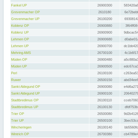
Fankel UP
26900300
583420a8
Grevenmacher OP
2610180
6e72bebf
Grevenmacher UP
26100200
69308142
Koblenz OP
26900880
3f64ff08
Koblenz UP
26900900
9dbcac54
Lehmen OP
26900680
d0abe01a
Lehmen UP
26900700
dc1bb420
Mehring AMS
26700100
4c1b6f17
Müden OP
26900480
a5c880a3
Müden UP
26900500
edc67ca3
Perl
26100100
c263ea53
Ruwer
26500150
abd34ee6
Sankt Aldegund OP
26900080
e4d6a271
Sankt Aldegund UP
26900100
20640279
Stadtbredimus OP
26100110
cceb7060
Stadtbredimus UP
26100130
dfdf753b
Trier OP
26500080
9d2b4126
Trier UP
26500100
3bec53ca
Wincheringen
26100140
bb5560fc
Wintrich OP
26700380
cb4789e4