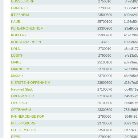
DÜSSELDORF
2750010
8f7e5f92
EMMERICH
2790020
9598e4cb
IFFEZHEIM
23500600
b02be240
KAUB
25700100
1d26e504
KEHL-KRONENHOF
23300900
23af9b02
KOBLENZ
25900700
4c7d796a
KONSTANZ-RHEIN
3329
e020e651
KÖLN
2730010
a6ee8177
LOBITH
2790050
efe13a3d
MAINZ
25100100
a37a9aa3
MANNHEIM
23700700
57090802
MAXAU
23700200
b6c6d5c8
NIERSTEIN-OPPENHEIM
23900600
d28e7ed1
Neuwied Stadt
27100370
dc407f1e
OBERWINTER
27100700
b45359df
OESTRICH
25100300
665be0fe
OTTENHEIM
23300800
787e5d63
PANNERDENSE KOP
2790060
3046493f
PHILIPPSBURG
23700500
88e972e1
PLITTERSDORF
23500700
6b774802
REES
2790010
2f025389