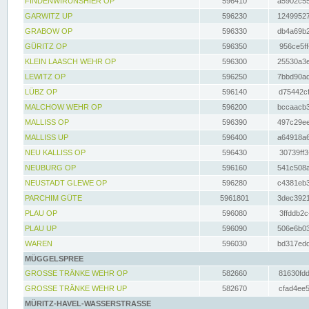
FINDENWIRUNSHIER OP
596410
a5902c55
GARWITZ UP
596230
12499527
GRABOW OP
596330
db4a69b2
GÜRITZ OP
596350
956ce5ff
KLEIN LAASCH WEHR OP
596300
25530a3e
LEWITZ OP
596250
7bbd90ad
LÜBZ OP
596140
d75442cf
MALCHOW WEHR OP
596200
bccaacb3
MALLISS OP
596390
497c29ee
MALLISS UP
596400
a64918a6
NEU KALLISS OP
596430
30739ff3
NEUBURG OP
596160
541c508a
NEUSTADT GLEWE OP
596280
c4381eb3
PARCHIM GÜTE
5961801
3dec3921
PLAU OP
596080
3ffddb2c
PLAU UP
596090
506e6b03
WAREN
596030
bd317edd
MÜGGELSPREE
GROSSE TRÄNKE WEHR OP
582660
81630fdd
GROSSE TRÄNKE WEHR UP
582670
cfad4ee5
MÜRITZ-HAVEL-WASSERSTRASSE