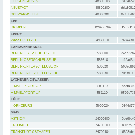
HERRENHAUSEN
48800108
8134af78
NEUSTADT
48800200
dda39817
SCHWARMSTEDT
48800301
8e16bd66
LEK
KRIMPEN
123456784
f5c96f13
LESUM
WASSERHORST
4930010
76844306
LANDWEHRKANAL
BERLIN-OBERSCHLEUSE OP
586600
24ce3282
BERLIN-OBERSCHLEUSE UP
586610
c42ad3df
BERLIN-UNTERSCHLEUSE OP
586620
503ad891
BERLIN-UNTERSCHLEUSE UP
586630
d198c901
LYCHENER GEWÄSSER
HIMMELPFORT OP
581110
bcdfa310
HIMMELPFORT UP
581120
9592d736
LÜHE
HORNEBURG
5960020
3244d787
MAIN
ASTHEIM
24300406
3de69bf8
FAULBACH
24700109
a919f57f
FRANKFURT OSTHAFEN
24700404
66ff3eb4