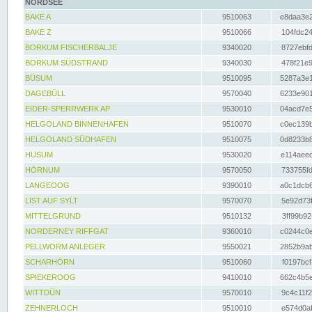
NORDSEE
BAKE A
9510063
e8daa3e2
BAKE Z
9510066
104fdc24
BORKUM FISCHERBALJE
9340020
8727ebfd
BORKUM SÜDSTRAND
9340030
478f21e9
BÜSUM
9510095
5287a3e1
DAGEBÜLL
9570040
6233e901
EIDER-SPERRWERK AP
9530010
04acd7e5
HELGOLAND BINNENHAFEN
9510070
c0ec139b
HELGOLAND SÜDHAFEN
9510075
0d8233b8
HUSUM
9530020
e114aeec
HÖRNUM
9570050
733755fd
LANGEOOG
9390010
a0c1dcb6
LIST AUF SYLT
9570070
5e92d73f
MITTELGRUND
9510132
3ff99b92
NORDERNEY RIFFGAT
9360010
c0244c0e
PELLWORM ANLEGER
9550021
2852b9ab
SCHARHÖRN
9510060
f0197bcf
SPIEKEROOG
9410010
662c4b5e
WITTDÜN
9570010
9c4c11f2
ZEHNERLOCH
9510010
e574d0af