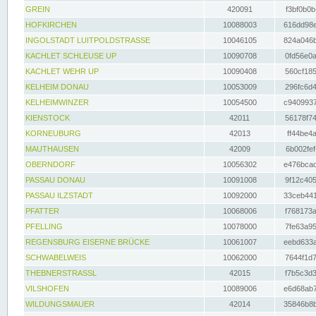
GREIN
420091
f3bf0b0b
HOFKIRCHEN
10088003
616dd98e
INGOLSTADT LUITPOLDSTRASSE
10046105
824a046b
KACHLET SCHLEUSE UP
10090708
0fd56e0a
KACHLET WEHR UP
10090408
560cf185
KELHEIM DONAU
10053009
296fc6d4
KELHEIMWINZER
10054500
c9409937
KIENSTOCK
42011
56178f74
KORNEUBURG
42013
ff44be4a
MAUTHAUSEN
42009
6b002fef
OBERNDORF
10056302
e476bcad
PASSAU DONAU
10091008
9f12c405
PASSAU ILZSTADT
10092000
33ceb441
PFATTER
10068006
f768173a
PFELLING
10078000
7fe63a95
REGENSBURG EISERNE BRÜCKE
10061007
eebd633a
SCHWABELWEIS
10062000
7644f1d7
THEBNERSTRASSL
42015
f7b5c3d3
VILSHOFEN
10089006
e6d68ab7
WILDUNGSMAUER
42014
35846b8b