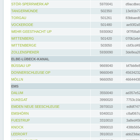
STÖR-SPERRWERK AP
5970041
d9acdbec
TANGERMÜNDE
502350
13e91b77
TORGAU
501261
83bbaedb
VOCKERODE
501480
ae93f2a5
WEHR GEESTHACHT UP
5930062
0f7f58a8
WITTENBERG
501420
070b1eb4
WITTENBERGE
503050
cbf3cd49
ZOLLENSPIEKER
5930090
3de8ea26
ELBE-LÜBECK-KANAL
BÜSSAU UP
9669040
bf7bb8e8
DONNERSCHLEUSE OP
9660049
45634232
MÖLLN
9660050
46644438
EMS
DALUM
3550040
ad357e52
DUKEGAT
3990020
7753c1fa
EMDEN NEUE SEESCHLEUSE
3970010
edfdf747
EMSHÖRN
9340010
c8af067c
FUESTRUP
3310010
3a8ed45f
KNOCK
3990010
438b565e
LEERORT
3910010
abb23dad