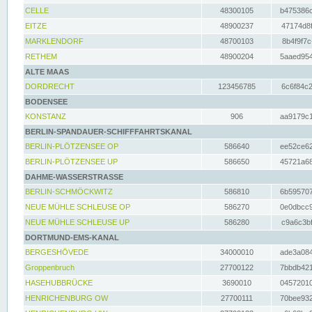
CELLE
48300105
b475386c
EITZE
48900237
47174d8f
MARKLENDORF
48700103
8b4f9f7c
RETHEM
48900204
5aaed954
ALTE MAAS
DORDRECHT
123456785
6c6f84c2
BODENSEE
KONSTANZ
906
aa9179c1
BERLIN-SPANDAUER-SCHIFFFAHRTSKANAL
BERLIN-PLÖTZENSEE OP
586640
ee52ce62
BERLIN-PLÖTZENSEE UP
586650
45721a68
DAHME-WASSERSTRASSE
BERLIN-SCHMÖCKWITZ
586810
6b595707
NEUE MÜHLE SCHLEUSE OP
586270
0e0dbcc9
NEUE MÜHLE SCHLEUSE UP
586280
c9a6c3bf
DORTMUND-EMS-KANAL
BERGESHÖVEDE
34000010
ade3a084
Groppenbruch
27700122
7bbdb421
HASEHUBBRÜCKE
3690010
04572010
HENRICHENBURG OW
27700111
70bee932