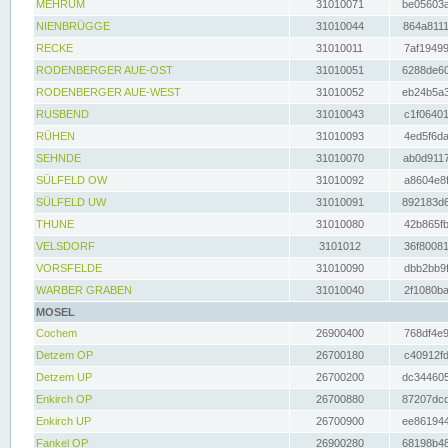
MEHRUM
31010071
be05603a
NIENBRÜGGE
31010044
864a8111
RECKE
31010011
7af19499
RODENBERGER AUE-OST
31010051
6288de60
RODENBERGER AUE-WEST
31010052
eb24b5a3
RUSBEND
31010043
c1f06401
RÜHEN
31010093
4ed5f6da
SEHNDE
31010070
ab0d9117
SÜLFELD OW
31010092
a8604e8f
SÜLFELD UW
31010091
892183d6
THUNE
31010080
42b865fb
VELSDORF
3101012
36f80081
VORSFELDE
31010090
dbb2bb9f
WARBER GRABEN
31010040
2f1080ba
MOSEL
Cochem
26900400
768df4e9
Detzem OP
26700180
c40912fd
Detzem UP
26700200
dc344605
Enkirch OP
26700880
87207dcd
Enkirch UP
26700900
ee861944
Fankel OP
26900280
68198b48