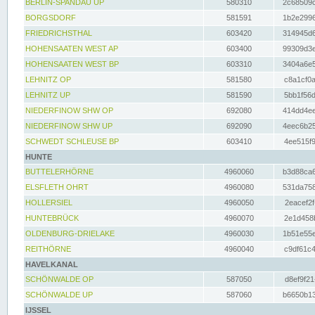
BERLIN-SPANDAU UP
580310
2c68509c
BORGSDORF
581591
1b2e2996
FRIEDRICHSTHAL
603420
314945d6
HOHENSAATEN WEST AP
603400
99309d3e
HOHENSAATEN WEST BP
603310
3404a6e5
LEHNITZ OP
581580
c8a1cf0a
LEHNITZ UP
581590
5bb1f56d
NIEDERFINOW SHW OP
692080
414dd4ee
NIEDERFINOW SHW UP
692090
4eec6b25
SCHWEDT SCHLEUSE BP
603410
4ee515f9
HUNTE
BUTTELERHÖRNE
4960060
b3d88ca6
ELSFLETH OHRT
4960080
531da758
HOLLERSIEL
4960050
2eacef2f
HUNTEBRÜCK
4960070
2e1d458b
OLDENBURG-DRIELAKE
4960030
1b51e55e
REITHÖRNE
4960040
c9df61c4
HAVELKANAL
SCHÖNWALDE OP
587050
d8ef9f21
SCHÖNWALDE UP
587060
b6650b13
IJSSEL