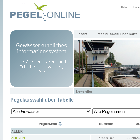
Hilfe
Link
Start
Pegelauswahl über Karte
Newsletter
Pegelauswahl über Tabelle
Pegelname
Nummer
UU
ALLER
AHLDEN
48900102
522286e2