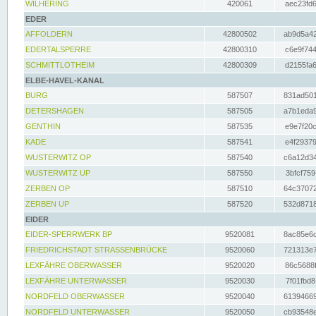
WILHERING
420061
aec23fd6
EDER
AFFOLDERN
42800502
ab9d5a42
EDERTALSPERRE
42800310
c6e9f744
SCHMITTLOTHEIM
42800309
d2155fa6
ELBE-HAVEL-KANAL
BURG
587507
831ad501
DETERSHAGEN
587505
a7b1eda9
GENTHIN
587535
e9e7f20c
KADE
587541
e4f29379
WUSTERWITZ OP
587540
c6a12d34
WUSTERWITZ UP
587550
3bfcf759
ZERBEN OP
587510
64c37072
ZERBEN UP
587520
532d8718
EIDER
EIDER-SPERRWERK BP
9520081
8ac85e6c
FRIEDRICHSTADT STRASSENBRÜCKE
9520060
721313e7
LEXFÄHRE OBERWASSER
9520020
86c5688f
LEXFÄHRE UNTERWASSER
9520030
7f01fbd8
NORDFELD OBERWASSER
9520040
61394669
NORDFELD UNTERWASSER
9520050
cb93548e