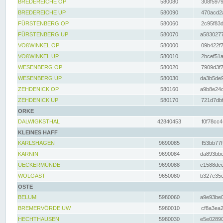
BREDEREICHE OP
580080
308f5979
BREDEREICHE UP
580090
470acd2a
FÜRSTENBERG OP
580060
2c95f83d
FÜRSTENBERG UP
580070
a5830277
VOßWINKEL OP
580000
09b422f7
VOßWINKEL UP
580010
2bcef51a
WESENBERG OP
580020
7909d3f7
WESENBERG UP
580030
da3b5de9
ZEHDENICK OP
580160
a9b8e24c
ZEHDENICK UP
580170
721d7dbf
ORKE
DALWIGKSTHAL
42840453
f0f78cc4
KLEINES HAFF
KARLSHAGEN
9690085
f53bb77f
KARNIN
9690084
da893bbd
UECKERMÜNDE
9690088
c1588dcc
WOLGAST
9650080
b327e35c
OSTE
BELUM
5980060
a9e93be0
BREMERVÖRDE UW
5980010
cf8a3ea2
HECHTHAUSEN
5980030
e5e02890