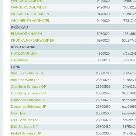
WANGEROOGE OST
9420020
26656fda
WANGEROOGE WEST
9420040
70039212
WHV ALTER VORHAFEN
9440020
f85bd17b
WHV NEUER VORHAFEN
9440030
f77317d9
KRÜCKAU
ELMSHORN HAFEN
5970022
136febf6
KRÜCKAU-SPERRWERK BP
5970023
53c277c3
KÜSTENKANAL
HUNDSMÜHLEN
4960020
cf6ac249
Hilkenbrook
3800010
58ccd6f0
LAHN
Bad Ems Schleuse UP
25800700
c005afb9
Bad Ems Wehr OP
25800690
f2295e77
Cramberg Schleuse OP
25800538
24fe419b
Cramberg Schleuse UP
25800540
3abb36d1
Dausenau Schleuse OP
25800678
9ceb358c
Dausenau Schleuse UP
25800680
eae91991
Diez Hafen
25800500
eadedeb6
Diez Schleuse OP
25800478
ea62ec5f
Diez Schleuse UP
25800480
31750a0f
Fürfurt Schleuse UP
25800300
34af0fca