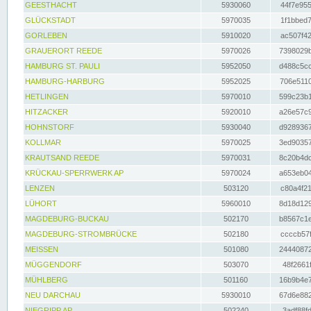
GEESTHACHT
5930060
44f7e955
GLÜCKSTADT
5970035
1f1bbed7
GORLEBEN
5910020
ac507f42
GRAUERORT REEDE
5970026
7398029b
HAMBURG ST. PAULI
5952050
d488c5cc
HAMBURG-HARBURG
5952025
706e5110
HETLINGEN
5970010
599c23b1
HITZACKER
5920010
a26e57c9
HOHNSTORF
5930040
d9289367
KOLLMAR
5970025
3ed90357
KRAUTSAND REEDE
5970031
8c20b4dc
KRÜCKAU-SPERRWERK AP
5970024
a653eb04
LENZEN
503120
c80a4f21
LÜHORT
5960010
8d18d129
MAGDEBURG-BUCKAU
502170
b8567c1e
MAGDEBURG-STROMBRÜCKE
502180
ccccb57f
MEISSEN
501080
24440872
MÜGGENDORF
503070
48f2661f
MÜHLBERG
501160
16b9b4e7
NEU DARCHAU
5930010
67d6e882
NIEGRIPP AP
502240
3adf88fd