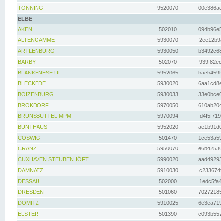
TÖNNING
9520070
00e386ac
ELBE
AKEN
502010
094b96e5
ALTENGAMME
5930070
2ee12b9a
ARTLENBURG
5930050
b3492c68
BARBY
502070
939f82ec
BLANKENESE UF
5952065
bacb459b
BLECKEDE
5930020
6aa1cd8e
BOIZENBURG
5930033
33e0bce0
BROKDORF
5970050
610ab204
BRUNSBÜTTEL MPM
5970094
d4f5f719
BUNTHAUS
5952020
ae1b91d0
COSWIG
501470
1ce53a59
CRANZ
5950070
e6b42536
CUXHAVEN STEUBENHÖFT
5990020
aad49293
DAMNATZ
5910030
c233674f
DESSAU
502000
1edc5fa4
DRESDEN
501060
70272185
DÖMITZ
5910025
6e3ea719
ELSTER
501390
c093b557