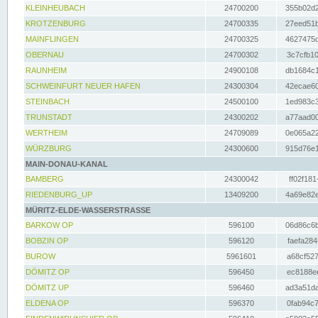
KLEINHEUBACH
24700200
355b02d2
KROTZENBURG
24700335
27eed51b
MAINFLINGEN
24700325
4627475d
OBERNAU
24700302
3c7cfb10
RAUNHEIM
24900108
db1684c1
SCHWEINFURT NEUER HAFEN
24300304
42ecae60
STEINBACH
24500100
1ed983c3
TRUNSTADT
24300202
a77aad00
WERTHEIM
24709089
0e065a22
WÜRZBURG
24300600
915d76e1
MAIN-DONAU-KANAL
BAMBERG
24300042
ff02f181
RIEDENBURG_UP
13409200
4a69e82e
MÜRITZ-ELDE-WASSERSTRASSE
BARKOW OP
596100
06d86c6b
BOBZIN OP
596120
faefa284
BUROW
5961601
a68cf527
DÖMITZ OP
596450
ec8188ee
DÖMITZ UP
596460
ad3a51da
ELDENA OP
596370
0fab94c7