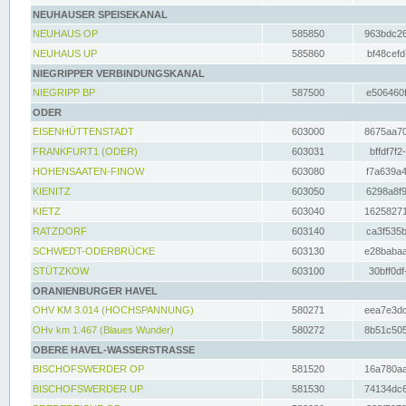
NEUHAUSER SPEISEKANAL
NEUHAUS OP
585850
963bdc26
NEUHAUS UP
585860
bf48cefd
NIEGRIPPER VERBINDUNGSKANAL
NIEGRIPP BP
587500
e506460f
ODER
EISENHÜTTENSTADT
603000
8675aa70
FRANKFURT1 (ODER)
603031
bffdf7f2
HOHENSAATEN-FINOW
603080
f7a639a4
KIENITZ
603050
6298a8f9
KIETZ
603040
16258271
RATZDORF
603140
ca3f535b
SCHWEDT-ODERBRÜCKE
603130
e28babaa
STÜTZKOW
603100
30bff0df
ORANIENBURGER HAVEL
OHV KM 3.014 (HOCHSPANNUNG)
580271
eea7e3dc
OHv km 1.467 (Blaues Wunder)
580272
8b51c505
OBERE HAVEL-WASSERSTRASSE
BISCHOFSWERDER OP
581520
16a780aa
BISCHOFSWERDER UP
581530
74134dc6