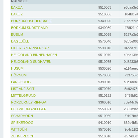
NORDSEE
BAKE A
9510063
e8daa3e2
BAKE Z
9510066
104fdc24
BORKUM FISCHERBALJE
9340020
8727ebfd
BORKUM SÜDSTRAND
9340030
478f21e9
BÜSUM
9510095
5287a3e1
DAGEBÜLL
9570040
6233e901
EIDER-SPERRWERK AP
9530010
04acd7e5
HELGOLAND BINNENHAFEN
9510070
c0ec139b
HELGOLAND SÜDHAFEN
9510075
0d8233b8
HUSUM
9530020
e114aeec
HÖRNUM
9570050
733755fd
LANGEOOG
9390010
a0c1dcb6
LIST AUF SYLT
9570070
5e92d73f
MITTELGRUND
9510132
3ff99b92
NORDERNEY RIFFGAT
9360010
c0244c0e
PELLWORM ANLEGER
9550021
2852b9ab
SCHARHÖRN
9510060
f0197bcf
SPIEKEROOG
9410010
662c4b5e
WITTDÜN
9570010
9c4c11f2
ZEHNERLOCH
9510010
e574d0af