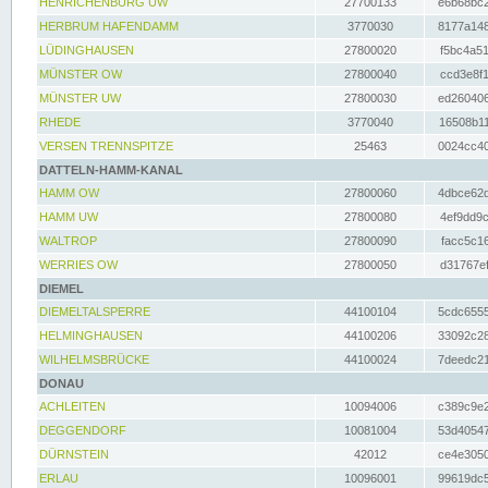
HENRICHENBURG UW
27700133
e6b68bc2
HERBRUM HAFENDAMM
3770030
8177a148
LÜDINGHAUSEN
27800020
f5bc4a51
MÜNSTER OW
27800040
ccd3e8f1
MÜNSTER UW
27800030
ed260406
RHEDE
3770040
16508b11
VERSEN TRENNSPITZE
25463
0024cc40
DATTELN-HAMM-KANAL
HAMM OW
27800060
4dbce62d
HAMM UW
27800080
4ef9dd9c
WALTROP
27800090
facc5c16
WERRIES OW
27800050
d31767ef
DIEMEL
DIEMELTALSPERRE
44100104
5cdc6555
HELMINGHAUSEN
44100206
33092c28
WILHELMSBRÜCKE
44100024
7deedc21
DONAU
ACHLEITEN
10094006
c389c9e2
DEGGENDORF
10081004
53d40547
DÜRNSTEIN
42012
ce4e3050
ERLAU
10096001
99619dc5