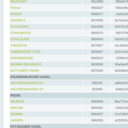
NEUSTADT
9610080
3f0b6b74
Prerow
9650027
7d50c68c
RUDEN
9690077
1fa822e6
SASSNITZ
9670065
9e7b2a4d
SCHLESWIG
9610040
09370c05
STAHLBRODE
9650070
340707f4
STRALSUND
9650043
b9163121
THIESSOW
9670067
d1c9bb3c
TIMMENDORF POEL
9630007
d22c341b
WARNEMÜNDE
9640015
220ff4c6
WISMAR-BAUMHAUS
9630008
95a0ab45
WITTOWER FÄHRE
9670055
4b348b56
ORANIENBURGER KANAL
SACHSENHAUSEN OP
580240
adbd3144
SACHSENHAUSEN UP
581840
0a6fe221
PEENE
AALBUDE
9660009
8ba772ed
ANKLAM
9660001
22fd01e0
DEMMIN
9660007
b7e238e8
JARMEN
9660005
a3328262
POTSDAMER HAVEL