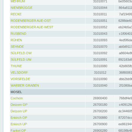
MEHRUM
31010071
be05603a
NIENBRÜGGE
31010044
864a8111
RECKE
31010011
7af19499
RODENBERGER AUE-OST
31010051
6288de60
RODENBERGER AUE-WEST
31010052
eb24b5a3
RUSBEND
31010043
c1f06401
RÜHEN
31010093
4ed5f6da
SEHNDE
31010070
ab0d9117
SÜLFELD OW
31010092
a8604e8f
SÜLFELD UW
31010091
892183d6
THUNE
31010080
42b865fb
VELSDORF
3101012
36f80081
VORSFELDE
31010090
dbb2bb9f
WARBER GRABEN
31010040
2f1080ba
MOSEL
Cochem
26900400
768df4e9
Detzem OP
26700180
c40912fd
Detzem UP
26700200
dc344605
Enkirch OP
26700880
87207dcd
Enkirch UP
26700900
ee861944
Fankel OP
26900280
68198b48