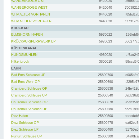
WANGEROOGE OST
9420020
26656fda
WANGEROOGE WEST
9420040
70039212
WHV ALTER VORHAFEN
9440020
f85bd17b
WHV NEUER VORHAFEN
9440030
f77317d9
KRÜCKAU
ELMSHORN HAFEN
5970022
136febf6
KRÜCKAU-SPERRWERK BP
5970023
53c277c3
KÜSTENKANAL
HUNDSMÜHLEN
4960020
cf6ac249
Hilkenbrook
3800010
58ccd6f0
LAHN
Bad Ems Schleuse UP
25800700
c005afb9
Bad Ems Wehr OP
25800690
f2295e77
Cramberg Schleuse OP
25800538
24fe419b
Cramberg Schleuse UP
25800540
3abb36d1
Dausenau Schleuse OP
25800678
9ceb358c
Dausenau Schleuse UP
25800680
eae91991
Diez Hafen
25800500
eadedeb6
Diez Schleuse OP
25800478
ea62ec5f
Diez Schleuse UP
25800480
31750a0f
Fürfurt Schleuse UP
25800300
34af0fca