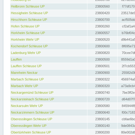
Heilbronn Schleuse UP
23800560
f77df170
Hessigheim Schleuse UP
23800420
23517de9
Hirschhorn Schleuse UP
23800700
acf505dd
Hofen Schleuse UP
23800260
cf2af1a4
Horkheim Schleuse UP
23800557
b76bf04c
Horkheim Wehr UP
23800520
d9b441a5
Kochendorf Schleuse UP
23800600
8f695e71
Ladenburg Wehr UP
23800820
70cee7df
Lauffen
23800500
8559d1a0
Lauffen Schleuse UP
23800501
2f7cb553
Mannheim Neckar
23800900
25582d3f
Marbach Schleuse UP
23800322
456974a8
Marbach Wehr UP
23800320
a73a9cb4
Neckargemünd Schleuse UP
23800740
7be3ff2e
Neckarsteinach Schleuse UP
23800720
d64d07f7
Neckarsulm Wehr UP
23800580
845944f8
Neckarzimmern Schleuse UP
23800640
f00c7183
Oberesslingen Schleuse UP
23800145
cbfae6bc
Oberesslingen Wehr UP
23800140
9de0843a
Obertürkheim Schleuse UP
23800200
80e002d8