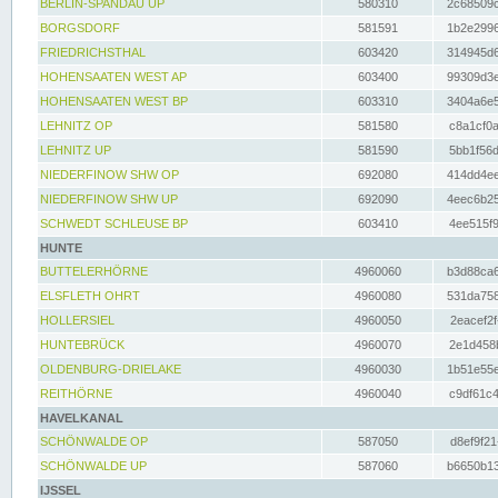
BERLIN-SPANDAU UP
580310
2c68509c
BORGSDORF
581591
1b2e2996
FRIEDRICHSTHAL
603420
314945d6
HOHENSAATEN WEST AP
603400
99309d3e
HOHENSAATEN WEST BP
603310
3404a6e5
LEHNITZ OP
581580
c8a1cf0a
LEHNITZ UP
581590
5bb1f56d
NIEDERFINOW SHW OP
692080
414dd4ee
NIEDERFINOW SHW UP
692090
4eec6b25
SCHWEDT SCHLEUSE BP
603410
4ee515f9
HUNTE
BUTTELERHÖRNE
4960060
b3d88ca6
ELSFLETH OHRT
4960080
531da758
HOLLERSIEL
4960050
2eacef2f
HUNTEBRÜCK
4960070
2e1d458b
OLDENBURG-DRIELAKE
4960030
1b51e55e
REITHÖRNE
4960040
c9df61c4
HAVELKANAL
SCHÖNWALDE OP
587050
d8ef9f21
SCHÖNWALDE UP
587060
b6650b13
IJSSEL