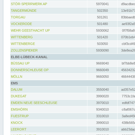
STÖR-SPERRWERK AP
5970041
d9acdbec
TANGERMÜNDE
502350
13e91b77
TORGAU
501261
83bbaedb
VOCKERODE
501480
ae93f2a5
WEHR GEESTHACHT UP
5930062
0f7f58a8
WITTENBERG
501420
070b1eb4
WITTENBERGE
503050
cbf3cd49
ZOLLENSPIEKER
5930090
3de8ea26
ELBE-LÜBECK-KANAL
BÜSSAU UP
9669040
bf7bb8e8
DONNERSCHLEUSE OP
9660049
45634232
MÖLLN
9660050
46644438
EMS
DALUM
3550040
ad357e52
DUKEGAT
3990020
7753c1fa
EMDEN NEUE SEESCHLEUSE
3970010
edfdf747
EMSHÖRN
9340010
c8af067c
FUESTRUP
3310010
3a8ed45f
KNOCK
3990010
438b565e
LEERORT
3910010
abb23dad