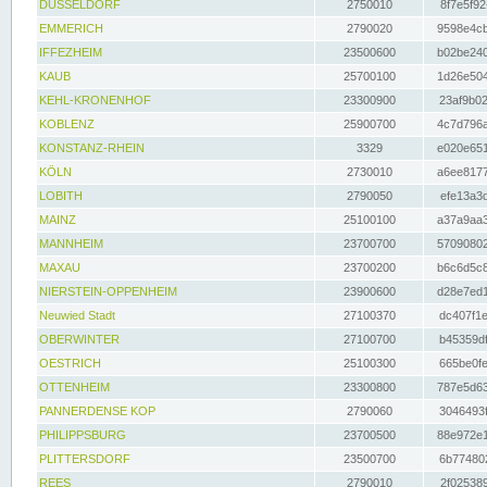
DÜSSELDORF
2750010
8f7e5f92
EMMERICH
2790020
9598e4cb
IFFEZHEIM
23500600
b02be240
KAUB
25700100
1d26e504
KEHL-KRONENHOF
23300900
23af9b02
KOBLENZ
25900700
4c7d796a
KONSTANZ-RHEIN
3329
e020e651
KÖLN
2730010
a6ee8177
LOBITH
2790050
efe13a3d
MAINZ
25100100
a37a9aa3
MANNHEIM
23700700
57090802
MAXAU
23700200
b6c6d5c8
NIERSTEIN-OPPENHEIM
23900600
d28e7ed1
Neuwied Stadt
27100370
dc407f1e
OBERWINTER
27100700
b45359df
OESTRICH
25100300
665be0fe
OTTENHEIM
23300800
787e5d63
PANNERDENSE KOP
2790060
3046493f
PHILIPPSBURG
23700500
88e972e1
PLITTERSDORF
23500700
6b774802
REES
2790010
2f025389