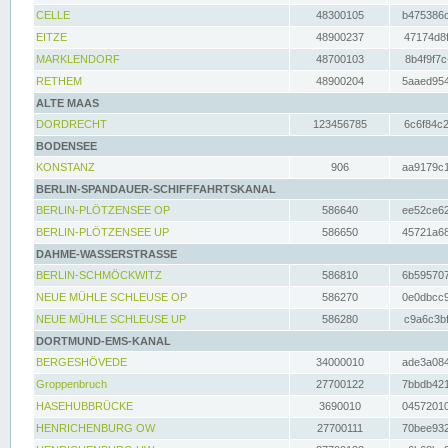
CELLE
48300105
b475386c
EITZE
48900237
47174d8f
MARKLENDORF
48700103
8b4f9f7c
RETHEM
48900204
5aaed954
ALTE MAAS
DORDRECHT
123456785
6c6f84c2
BODENSEE
KONSTANZ
906
aa9179c1
BERLIN-SPANDAUER-SCHIFFFAHRTSKANAL
BERLIN-PLÖTZENSEE OP
586640
ee52ce62
BERLIN-PLÖTZENSEE UP
586650
45721a68
DAHME-WASSERSTRASSE
BERLIN-SCHMÖCKWITZ
586810
6b595707
NEUE MÜHLE SCHLEUSE OP
586270
0e0dbcc9
NEUE MÜHLE SCHLEUSE UP
586280
c9a6c3bf
DORTMUND-EMS-KANAL
BERGESHÖVEDE
34000010
ade3a084
Groppenbruch
27700122
7bbdb421
HASEHUBBRÜCKE
3690010
04572010
HENRICHENBURG OW
27700111
70bee932