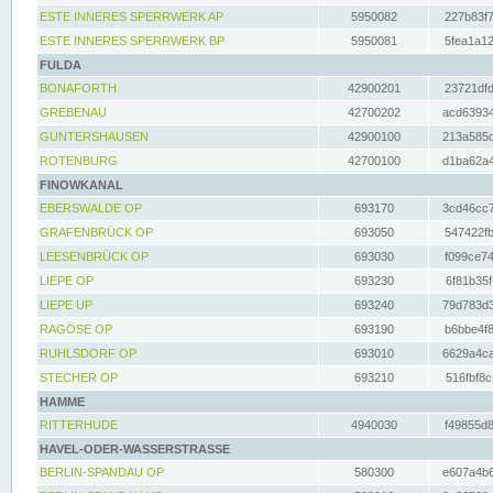
ESTE INNERES SPERRWERK AP
5950082
227b83f7
ESTE INNERES SPERRWERK BP
5950081
5fea1a12
FULDA
BONAFORTH
42900201
23721dfd
GREBENAU
42700202
acd63934
GUNTERSHAUSEN
42900100
213a585d
ROTENBURG
42700100
d1ba62a4
FINOWKANAL
EBERSWALDE OP
693170
3cd46cc7
GRAFENBRÜCK OP
693050
547422fb
LEESENBRÜCK OP
693030
f099ce74
LIEPE OP
693230
6f81b35f
LIEPE UP
693240
79d783d3
RAGÖSE OP
693190
b6bbe4f8
RUHLSDORF OP
693010
6629a4ca
STECHER OP
693210
516fbf8c
HAMME
RITTERHUDE
4940030
f49855d8
HAVEL-ODER-WASSERSTRASSE
BERLIN-SPANDAU OP
580300
e607a4b6