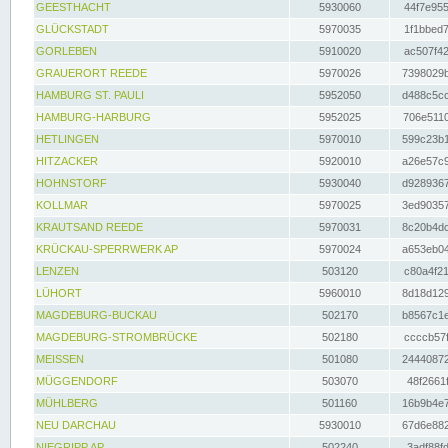
GEESTHACHT
5930060
44f7e955
GLÜCKSTADT
5970035
1f1bbed7
GORLEBEN
5910020
ac507f42
GRAUERORT REEDE
5970026
7398029b
HAMBURG ST. PAULI
5952050
d488c5cc
HAMBURG-HARBURG
5952025
706e5110
HETLINGEN
5970010
599c23b1
HITZACKER
5920010
a26e57c9
HOHNSTORF
5930040
d9289367
KOLLMAR
5970025
3ed90357
KRAUTSAND REEDE
5970031
8c20b4dc
KRÜCKAU-SPERRWERK AP
5970024
a653eb04
LENZEN
503120
c80a4f21
LÜHORT
5960010
8d18d129
MAGDEBURG-BUCKAU
502170
b8567c1e
MAGDEBURG-STROMBRÜCKE
502180
ccccb57f
MEISSEN
501080
24440872
MÜGGENDORF
503070
48f2661f
MÜHLBERG
501160
16b9b4e7
NEU DARCHAU
5930010
67d6e882
NIEGRIPP AP
502240
3adf88fd