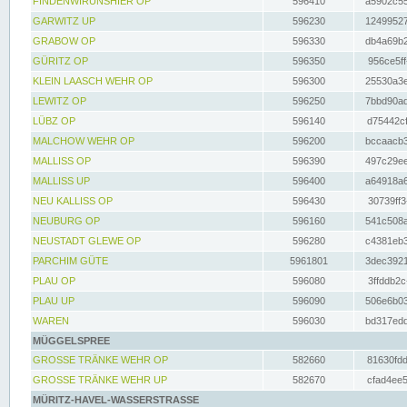
FINDENWIRUNSHIER OP
596410
a5902c55
GARWITZ UP
596230
12499527
GRABOW OP
596330
db4a69b2
GÜRITZ OP
596350
956ce5ff
KLEIN LAASCH WEHR OP
596300
25530a3e
LEWITZ OP
596250
7bbd90ad
LÜBZ OP
596140
d75442cf
MALCHOW WEHR OP
596200
bccaacb3
MALLISS OP
596390
497c29ee
MALLISS UP
596400
a64918a6
NEU KALLISS OP
596430
30739ff3
NEUBURG OP
596160
541c508a
NEUSTADT GLEWE OP
596280
c4381eb3
PARCHIM GÜTE
5961801
3dec3921
PLAU OP
596080
3ffddb2c
PLAU UP
596090
506e6b03
WAREN
596030
bd317edd
MÜGGELSPREE
GROSSE TRÄNKE WEHR OP
582660
81630fdd
GROSSE TRÄNKE WEHR UP
582670
cfad4ee5
MÜRITZ-HAVEL-WASSERSTRASSE