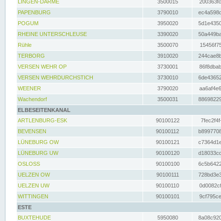
LINGEN-DARME
3500015
200363fc
PAPENBURG
3790010
ec4a598d
POGUM
3950020
5d1e4350
RHEINE UNTERSCHLEUSE
3390020
50a449ba
Rühle
3500070
15456f75
TERBORG
3910020
244cae8b
VERSEN WEHR OP
3730001
86f8dbab
VERSEN WEHRDURCHSTICH
3730010
6de43652
WEENER
3790020
aa6af4e6
Wachendorf
3500031
88698229
ELBESEITENKANAL
ARTLENBURG-ESK
90100122
7fec2f4f
BEVENSEN
90100112
b8997708
LÜNEBURG OW
90100121
c7364d1e
LÜNEBURG UW
90100120
d18033cd
OSLOSS
90100100
6c5b6422
UELZEN OW
90100111
728bd3e3
UELZEN UW
90100110
0d0082cf
WITTINGEN
90100101
9cf795ce
ESTE
BUXTEHUDE
5950080
8a08c920