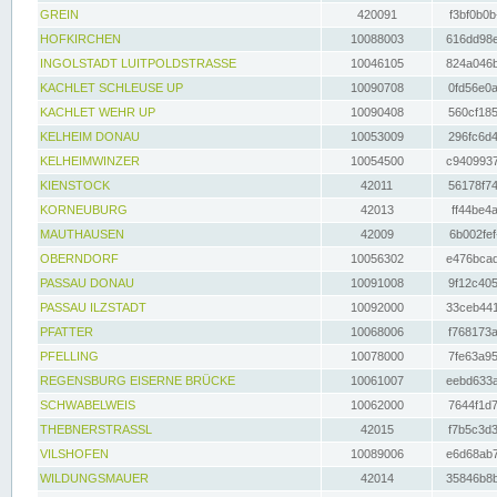
GREIN
420091
f3bf0b0b
HOFKIRCHEN
10088003
616dd98e
INGOLSTADT LUITPOLDSTRASSE
10046105
824a046b
KACHLET SCHLEUSE UP
10090708
0fd56e0a
KACHLET WEHR UP
10090408
560cf185
KELHEIM DONAU
10053009
296fc6d4
KELHEIMWINZER
10054500
c9409937
KIENSTOCK
42011
56178f74
KORNEUBURG
42013
ff44be4a
MAUTHAUSEN
42009
6b002fef
OBERNDORF
10056302
e476bcad
PASSAU DONAU
10091008
9f12c405
PASSAU ILZSTADT
10092000
33ceb441
PFATTER
10068006
f768173a
PFELLING
10078000
7fe63a95
REGENSBURG EISERNE BRÜCKE
10061007
eebd633a
SCHWABELWEIS
10062000
7644f1d7
THEBNERSTRASSL
42015
f7b5c3d3
VILSHOFEN
10089006
e6d68ab7
WILDUNGSMAUER
42014
35846b8b