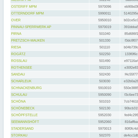
OSTERIFF MPM
5970096
eb90bd3f
OTTERNDORF MPM
5990011
5140295e
OVER
5950010
b02ce5c0
PINNAU-SPERRWERK AP
5970019
391bbba5
PIRNA
501040
85d686f1
PRETZSCH-MAUKEN
501330
f3dc8f07
RIESA
501110
b04b739d
ROGÄTZ
502250
133f0f6c
ROSSLAU
501490
e97116a4
ROTHENSEE
502210
e30f2e83
SANDAU
502430
f4c55f77
SCHARLEUK
503030
e32b0a28
SCHNACKENBURG
5910010
550e3885
SCHULAU
5950090
f3c6ee73
SCHÖNA
501010
7cb7461b
SCHÖNEBECK
502130
90bcb315
SCHÖPFSTELLE
5952030
fed4c295
SEEMANNSHÖFT
5952060
816affba
STADERSAND
5970013
80f0fc4d
STORKAU
502370
de4cc1db