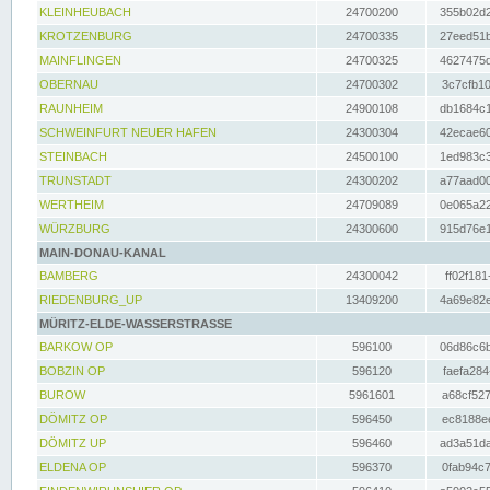
KLEINHEUBACH
24700200
355b02d2
KROTZENBURG
24700335
27eed51b
MAINFLINGEN
24700325
4627475d
OBERNAU
24700302
3c7cfb10
RAUNHEIM
24900108
db1684c1
SCHWEINFURT NEUER HAFEN
24300304
42ecae60
STEINBACH
24500100
1ed983c3
TRUNSTADT
24300202
a77aad00
WERTHEIM
24709089
0e065a22
WÜRZBURG
24300600
915d76e1
MAIN-DONAU-KANAL
BAMBERG
24300042
ff02f181
RIEDENBURG_UP
13409200
4a69e82e
MÜRITZ-ELDE-WASSERSTRASSE
BARKOW OP
596100
06d86c6b
BOBZIN OP
596120
faefa284
BUROW
5961601
a68cf527
DÖMITZ OP
596450
ec8188ee
DÖMITZ UP
596460
ad3a51da
ELDENA OP
596370
0fab94c7