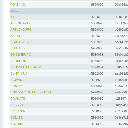
TÖNNING
9520070
00e386ac
ELBE
AKEN
502010
094b96e5
ALTENGAMME
5930070
2ee12b9a
ARTLENBURG
5930050
b3492c68
BARBY
502070
939f82ec
BLANKENESE UF
5952065
bacb459b
BLECKEDE
5930020
6aa1cd8e
BOIZENBURG
5930033
33e0bce0
BROKDORF
5970050
610ab204
BRUNSBÜTTEL MPM
5970094
d4f5f719
BUNTHAUS
5952020
ae1b91d0
COSWIG
501470
1ce53a59
CRANZ
5950070
e6b42536
CUXHAVEN STEUBENHÖFT
5990020
aad49293
DAMNATZ
5910030
c233674f
DESSAU
502000
1edc5fa4
DRESDEN
501060
70272185
DÖMITZ
5910025
6e3ea719
ELSTER
501390
c093b557