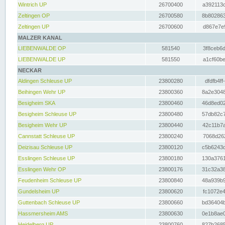
Wintrich UP
26700400
a392113c
Zeltingen OP
26700580
8b802863
Zeltingen UP
26700600
d867e7e9
MALZER KANAL
LIEBENWALDE OP
581540
3f8ceb6d
LIEBENWALDE UP
581550
a1cf60be
NECKAR
Aldingen Schleuse UP
23800280
dfdfb4ff
Beihingen Wehr UP
23800360
8a2e3048
Besigheim SKA
23800460
46d8ed02
Besigheim Schleuse UP
23800480
57db82c7
Besigheim Wehr UP
23800440
42c11b7a
Cannstatt Schleuse UP
23800240
7068d262
Deizisau Schleuse UP
23800120
c5b6243d
Esslingen Schleuse UP
23800180
130a3761
Esslingen Wehr OP
23800176
31c32a38
Feudenheim Schleuse UP
23800840
48a939b9
Gundelsheim UP
23800620
fc1072e4
Guttenbach Schleuse UP
23800660
bd36404b
Hassmersheim AMS
23800630
0e1b8ae0
Heidelberg UP
23800760
827b2685