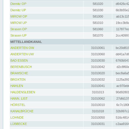
Diemitz OP
581020
d6426c42
Diemitz UP
581030
6b3b55e2
MIROW OP
581000
ab13c115
MIROW UP
581010
19cc3b9a
Strasen OP
581060
117877ec
Strasen UP
581070
2cc40997
MITTELLANDKANAL
ANDERTEN OW
31010061
bc20d819
ANDERTEN UW
31010060
dd41a7d6
BAD ESSEN
31010030
6760b547
BERENBUSCH
31010042
d2c8f60e
BRAMSCHE
31010020
bec8a6a5
BROXTEN
31010032
1125a391
HAHLEN
31010041
ac970eb0
HALDENSLEBEN
3101013
90d92801
HANN. LIST
31010062
27dfd137
HÖRSTEL
31010010
6c7c180f
KANALBRÜCKE
3101018
32b997c2
LOHNDE
31010050
516c4814
LÜBBECKE
31010031
c2aa9164