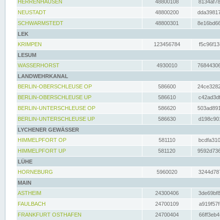
HERRENHAUSEN
48800108
8134af78
NEUSTADT
48800200
dda39817
SCHWARMSTEDT
48800301
8e16bd66
LEK
KRIMPEN
123456784
f5c96f13
LESUM
WASSERHORST
4930010
76844306
LANDWEHRKANAL
BERLIN-OBERSCHLEUSE OP
586600
24ce3282
BERLIN-OBERSCHLEUSE UP
586610
c42ad3df
BERLIN-UNTERSCHLEUSE OP
586620
503ad891
BERLIN-UNTERSCHLEUSE UP
586630
d198c901
LYCHENER GEWÄSSER
HIMMELPFORT OP
581110
bcdfa310
HIMMELPFORT UP
581120
9592d736
LÜHE
HORNEBURG
5960020
3244d787
MAIN
ASTHEIM
24300406
3de69bf8
FAULBACH
24700109
a919f57f
FRANKFURT OSTHAFEN
24700404
66ff3eb4