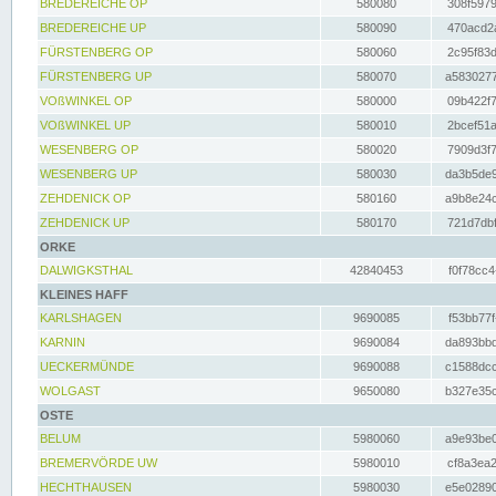
BREDEREICHE OP
580080
308f5979
BREDEREICHE UP
580090
470acd2a
FÜRSTENBERG OP
580060
2c95f83d
FÜRSTENBERG UP
580070
a5830277
VOßWINKEL OP
580000
09b422f7
VOßWINKEL UP
580010
2bcef51a
WESENBERG OP
580020
7909d3f7
WESENBERG UP
580030
da3b5de9
ZEHDENICK OP
580160
a9b8e24c
ZEHDENICK UP
580170
721d7dbf
ORKE
DALWIGKSTHAL
42840453
f0f78cc4
KLEINES HAFF
KARLSHAGEN
9690085
f53bb77f
KARNIN
9690084
da893bbd
UECKERMÜNDE
9690088
c1588dcc
WOLGAST
9650080
b327e35c
OSTE
BELUM
5980060
a9e93be0
BREMERVÖRDE UW
5980010
cf8a3ea2
HECHTHAUSEN
5980030
e5e02890