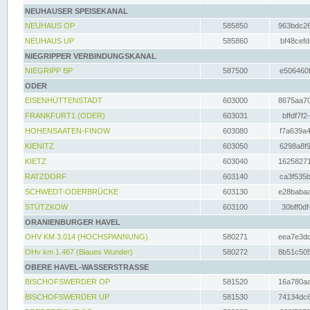
NEUHAUSER SPEISEKANAL
NEUHAUS OP
585850
963bdc26
NEUHAUS UP
585860
bf48cefd
NIEGRIPPER VERBINDUNGSKANAL
NIEGRIPP BP
587500
e506460f
ODER
EISENHÜTTENSTADT
603000
8675aa70
FRANKFURT1 (ODER)
603031
bffdf7f2
HOHENSAATEN-FINOW
603080
f7a639a4
KIENITZ
603050
6298a8f9
KIETZ
603040
16258271
RATZDORF
603140
ca3f535b
SCHWEDT-ODERBRÜCKE
603130
e28babaa
STÜTZKOW
603100
30bff0df
ORANIENBURGER HAVEL
OHV KM 3.014 (HOCHSPANNUNG)
580271
eea7e3dc
OHv km 1.467 (Blaues Wunder)
580272
8b51c505
OBERE HAVEL-WASSERSTRASSE
BISCHOFSWERDER OP
581520
16a780aa
BISCHOFSWERDER UP
581530
74134dc6