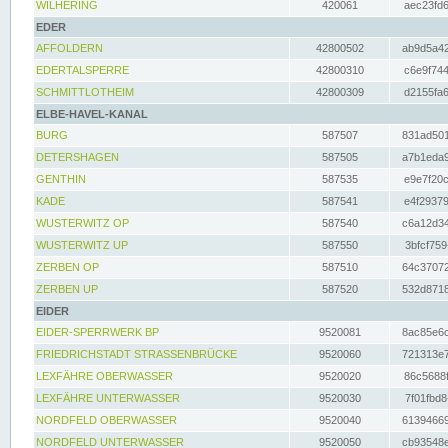
WILHERING
420061
aec23fd6
EDER
AFFOLDERN
42800502
ab9d5a42
EDERTALSPERRE
42800310
c6e9f744
SCHMITTLOTHEIM
42800309
d2155fa6
ELBE-HAVEL-KANAL
BURG
587507
831ad501
DETERSHAGEN
587505
a7b1eda9
GENTHIN
587535
e9e7f20c
KADE
587541
e4f29379
WUSTERWITZ OP
587540
c6a12d34
WUSTERWITZ UP
587550
3bfcf759
ZERBEN OP
587510
64c37072
ZERBEN UP
587520
532d8718
EIDER
EIDER-SPERRWERK BP
9520081
8ac85e6c
FRIEDRICHSTADT STRASSENBRÜCKE
9520060
721313e7
LEXFÄHRE OBERWASSER
9520020
86c5688f
LEXFÄHRE UNTERWASSER
9520030
7f01fbd8
NORDFELD OBERWASSER
9520040
61394669
NORDFELD UNTERWASSER
9520050
cb93548e