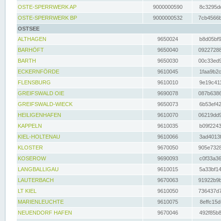
OSTE-SPERRWERK AP
9000000590
8c3295dc
OSTE-SPERRWERK BP
9000000532
7cb4566b
OSTSEE
ALTHAGEN
9650024
b8d05bf9
BARHÖFT
9650040
09227288
BARTH
9650030
00c33ed9
ECKERNFÖRDE
9610045
1faa9b2c
FLENSBURG
9610010
9e19c411
GREIFSWALD OIE
9690078
087b6386
GREIFSWALD-WIECK
9650073
6b53ef42
HEILIGENHAFEN
9610070
06219dd9
KAPPELN
9610035
b09f2243
KIEL-HOLTENAU
9610066
3ad4013f
KLOSTER
9670050
905e7328
KOSEROW
9690093
c0f33a36
LANGBALLIGAU
9610015
5a33bf14
LAUTERBACH
9670063
91922b9b
LT KIEL
9610050
736437d7
MARIENLEUCHTE
9610075
8effc15d
NEUENDORF HAFEN
9670046
492f85b8