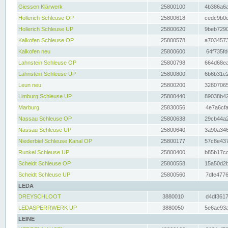
Giessen Klärwerk
25800100
4b386a6a
Hollerich Schleuse OP
25800618
cedc9b0c
Hollerich Schleuse UP
25800620
9beb7290
Kalkofen Schleuse OP
25800578
a7034573
Kalkofen neu
25800600
64f735fd
Lahnstein Schleuse OP
25800798
664d68ea
Lahnstein Schleuse UP
25800800
6b6b31e2
Leun neu
25800200
32807065
Limburg Schleuse UP
25800440
89038b42
Marburg
25830056
4e7a6cfa
Nassau Schleuse OP
25800638
29cb44a2
Nassau Schleuse UP
25800640
3a90a346
Niederbiel Schleuse Kanal OP
25800177
57c8e437
Runkel Schleuse UP
25800400
b85b17cc
Scheidt Schleuse OP
25800558
15a50d2b
Scheidt Schleuse UP
25800560
7dfe4776
LEDA
DREYSCHLOOT
3880010
d4df3617
LEDASPERRWERK UP
3880050
5e6ae93a
LEINE