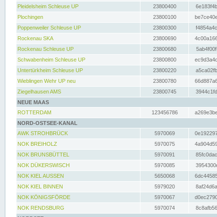
Pleidelsheim Schleuse UP
23800400
6e183f4b
Plochingen
23800100
be7ce40e
Poppenweiler Schleuse UP
23800300
f4854a4c
Rockenau SKA
23800690
4c00a166
Rockenau Schleuse UP
23800680
5ab4f00f
Schwabenheim Schleuse UP
23800800
ec9d3a4d
Untertürkheim Schleuse UP
23800220
a5ca02fb
Wieblingen Wehr UP neu
23800780
66d887a6
Ziegelhausen AMS
23800745
3944c1fd
NEUE MAAS
ROTTERDAM
123456786
a269e3be
NORD-OSTSEE-KANAL
AWK STROHBRÜCK
5970069
0e192297
NOK BREIHOLZ
5970075
4a904d59
NOK BRUNSBÜTTEL
5970091
85fc0dac
NOK DÜKERSWISCH
5970085
3954300d
NOK KIEL AUSSEN
5650068
6dc44585
NOK KIEL BINNEN
5979020
8af24d6a
NOK KÖNIGSFÖRDE
5970067
d0ec2790
NOK RENDSBURG
5970074
8c8afb56