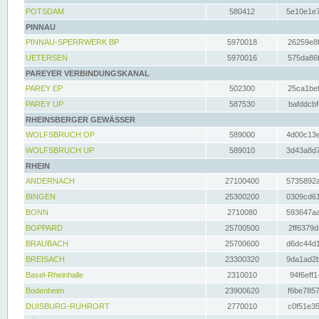
POTSDAM
580412
5e10e1e7
PINNAU
PINNAU-SPERRWERK BP
5970018
26259e8f
UETERSEN
5970016
575da86f
PAREYER VERBINDUNGSKANAL
PAREY EP
502300
25ca1bef
PAREY UP
587530
bafddcbf
RHEINSBERGER GEWÄSSER
WOLFSBRUCH OP
589000
4d00c13e
WOLFSBRUCH UP
589010
3d43a8d7
RHEIN
ANDERNACH
27100400
5735892a
BINGEN
25300200
0309cd61
BONN
2710080
593647aa
BOPPARD
25700500
2ff6379d
BRAUBACH
25700600
d6dc44d1
BREISACH
23300320
9da1ad2b
Basel-Rheinhalle
2310010
94f6eff1
Bodenheim
23900620
f6be7857
DUISBURG-RUHRORT
2770010
c0f51e35