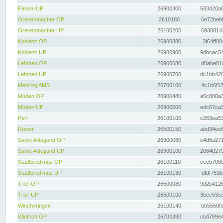
Fankel UP
26900300
583420a8
Grevenmacher OP
2610180
6e72bebf
Grevenmacher UP
26100200
69308142
Koblenz OP
26900880
3f64ff08
Koblenz UP
26900900
9dbcac54
Lehmen OP
26900680
d0abe01a
Lehmen UP
26900700
dc1bb420
Mehring AMS
26700100
4c1b6f17
Müden OP
26900480
a5c880a3
Müden UP
26900500
edc67ca3
Perl
26100100
c263ea53
Ruwer
26500150
abd34ee6
Sankt Aldegund OP
26900080
e4d6a271
Sankt Aldegund UP
26900100
20640279
Stadtbredimus OP
26100110
cceb7060
Stadtbredimus UP
26100130
dfdf753b
Trier OP
26500080
9d2b4126
Trier UP
26500100
3bec53ca
Wincheringen
26100140
bb5560fc
Wintrich OP
26700380
cb4789e4