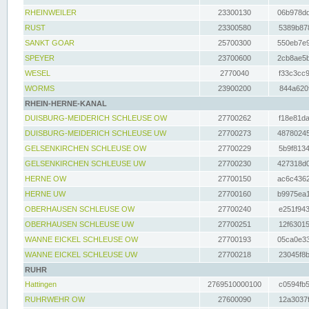
RHEINWEILER
23300130
06b978dd
RUST
23300580
5389b878
SANKT GOAR
25700300
550eb7e9
SPEYER
23700600
2cb8ae5b
WESEL
2770040
f33c3cc9
WORMS
23900200
844a620f
RHEIN-HERNE-KANAL
DUISBURG-MEIDERICH SCHLEUSE OW
27700262
f18e81da
DUISBURG-MEIDERICH SCHLEUSE UW
27700273
48780245
GELSENKIRCHEN SCHLEUSE OW
27700229
5b9f8134
GELSENKIRCHEN SCHLEUSE UW
27700230
427318d0
HERNE OW
27700150
ac6c4362
HERNE UW
27700160
b9975ea1
OBERHAUSEN SCHLEUSE OW
27700240
e251f943
OBERHAUSEN SCHLEUSE UW
27700251
12f63015
WANNE EICKEL SCHLEUSE OW
27700193
05ca0e33
WANNE EICKEL SCHLEUSE UW
27700218
23045f8b
RUHR
Hattingen
2769510000100
c0594fb5
RUHRWEHR OW
27600090
12a3037f