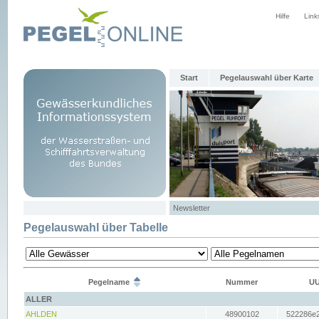
Hilfe
Link
Start
Pegelauswahl über Karte
Newsletter
Pegelauswahl über Tabelle
Pegelname
Nummer
UU
ALLER
AHLDEN
48900102
522286e2