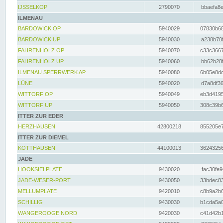
IJSSELKOP
2790070
bbaefa8e
ILMENAU
BARDOWICK OP
5940029
07830b68
BARDOWICK UP
5940030
a238b70f
FAHRENHOLZ OP
5940070
c33c3667
FAHRENHOLZ UP
5940060
bb62b28f
ILMENAU SPERRWERK AP
5940080
6b05e8dc
LÜNE
5940020
d7a8df36
WITTORF OP
5940049
eb3d4195
WITTORF UP
5940050
308c39b6
ITTER ZUR EDER
HERZHAUSEN
42800218
855205e7
ITTER ZUR DIEMEL
KOTTHAUSEN
44100013
36243256
JADE
HOOKSIELPLATE
9430020
fac30fe9
JADE-WESER-PORT
9430050
33bdec83
MELLUMPLATE
9420010
c8b9a2b6
SCHILLIG
9430030
b1cda5a0
WANGEROOGE NORD
9420030
c41d42b1