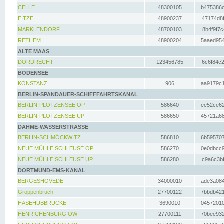
CELLE
48300105
b475386c
EITZE
48900237
47174d8f
MARKLENDORF
48700103
8b4f9f7c
RETHEM
48900204
5aaed954
ALTE MAAS
DORDRECHT
123456785
6c6f84c2
BODENSEE
KONSTANZ
906
aa9179c1
BERLIN-SPANDAUER-SCHIFFFAHRTSKANAL
BERLIN-PLÖTZENSEE OP
586640
ee52ce62
BERLIN-PLÖTZENSEE UP
586650
45721a68
DAHME-WASSERSTRASSE
BERLIN-SCHMÖCKWITZ
586810
6b595707
NEUE MÜHLE SCHLEUSE OP
586270
0e0dbcc9
NEUE MÜHLE SCHLEUSE UP
586280
c9a6c3bf
DORTMUND-EMS-KANAL
BERGESHÖVEDE
34000010
ade3a084
Groppenbruch
27700122
7bbdb421
HASEHUBBRÜCKE
3690010
04572010
HENRICHENBURG OW
27700111
70bee932