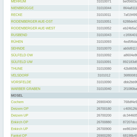
MEHRUM
31010071
be05603a
NIENBRÜGGE
31010044
864a8111
RECKE
31010011
7af19499
RODENBERGER AUE-OST
31010051
6288de60
RODENBERGER AUE-WEST
31010052
eb24b5a3
RUSBEND
31010043
c1f06401
RÜHEN
31010093
4ed5f6da
SEHNDE
31010070
ab0d9117
SÜLFELD OW
31010092
a8604e8f
SÜLFELD UW
31010091
892183d6
THUNE
31010080
42b865fb
VELSDORF
3101012
36f80081
VORSFELDE
31010090
dbb2bb9f
WARBER GRABEN
31010040
2f1080ba
MOSEL
Cochem
26900400
768df4e9
Detzem OP
26700180
c40912fd
Detzem UP
26700200
dc344605
Enkirch OP
26700880
87207dcd
Enkirch UP
26700900
ee861944
Fankel OP
26900280
68198b48