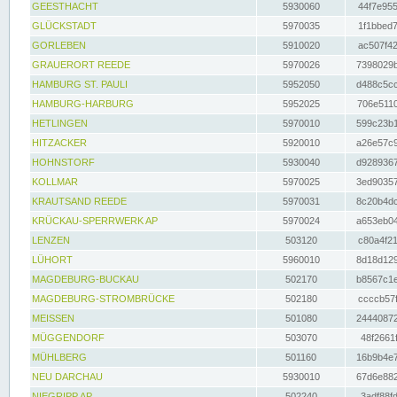
GEESTHACHT
5930060
44f7e955
GLÜCKSTADT
5970035
1f1bbed7
GORLEBEN
5910020
ac507f42
GRAUERORT REEDE
5970026
7398029b
HAMBURG ST. PAULI
5952050
d488c5cc
HAMBURG-HARBURG
5952025
706e5110
HETLINGEN
5970010
599c23b1
HITZACKER
5920010
a26e57c9
HOHNSTORF
5930040
d9289367
KOLLMAR
5970025
3ed90357
KRAUTSAND REEDE
5970031
8c20b4dc
KRÜCKAU-SPERRWERK AP
5970024
a653eb04
LENZEN
503120
c80a4f21
LÜHORT
5960010
8d18d129
MAGDEBURG-BUCKAU
502170
b8567c1e
MAGDEBURG-STROMBRÜCKE
502180
ccccb57f
MEISSEN
501080
24440872
MÜGGENDORF
503070
48f2661f
MÜHLBERG
501160
16b9b4e7
NEU DARCHAU
5930010
67d6e882
NIEGRIPP AP
502240
3adf88fd