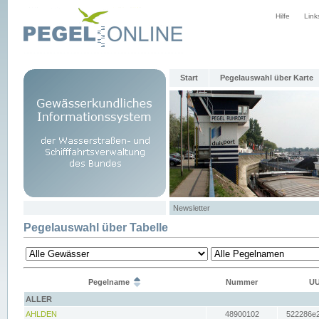
Hilfe
Link
Start
Pegelauswahl über Karte
Newsletter
Pegelauswahl über Tabelle
Pegelname
Nummer
UU
ALLER
AHLDEN
48900102
522286e2