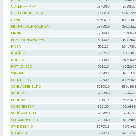
OSTERIFF MPM
5970096
eb90bd3f
OTTERNDORF MPM
5990011
5140295e
OVER
5950010
b02ce5c0
PINNAU-SPERRWERK AP
5970019
391bbba5
PIRNA
501040
85d686f1
PRETZSCH-MAUKEN
501330
f3dc8f07
RIESA
501110
b04b739d
ROGÄTZ
502250
133f0f6c
ROSSLAU
501490
e97116a4
ROTHENSEE
502210
e30f2e83
SANDAU
502430
f4c55f77
SCHARLEUK
503030
e32b0a28
SCHNACKENBURG
5910010
550e3885
SCHULAU
5950090
f3c6ee73
SCHÖNA
501010
7cb7461b
SCHÖNEBECK
502130
90bcb315
SCHÖPFSTELLE
5952030
fed4c295
SEEMANNSHÖFT
5952060
816affba
STADERSAND
5970013
80f0fc4d
STORKAU
502370
de4cc1db