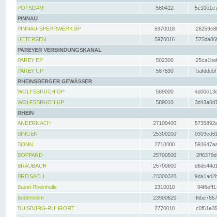
POTSDAM
580412
5e10e1e7
PINNAU
PINNAU-SPERRWERK BP
5970018
26259e8f
UETERSEN
5970016
575da86f
PAREYER VERBINDUNGSKANAL
PAREY EP
502300
25ca1bef
PAREY UP
587530
bafddcbf
RHEINSBERGER GEWÄSSER
WOLFSBRUCH OP
589000
4d00c13e
WOLFSBRUCH UP
589010
3d43a8d7
RHEIN
ANDERNACH
27100400
5735892a
BINGEN
25300200
0309cd61
BONN
2710080
593647aa
BOPPARD
25700500
2ff6379d
BRAUBACH
25700600
d6dc44d1
BREISACH
23300320
9da1ad2b
Basel-Rheinhalle
2310010
94f6eff1
Bodenheim
23900620
f6be7857
DUISBURG-RUHRORT
2770010
c0f51e35