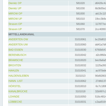
Diemitz OP
581020
d6426c42
Diemitz UP
581030
6b3b55e2
MIROW OP
581000
ab13c115
MIROW UP
581010
19cc3b9a
Strasen OP
581060
117877ec
Strasen UP
581070
2cc40997
MITTELLANDKANAL
ANDERTEN OW
31010061
bc20d819
ANDERTEN UW
31010060
dd41a7d6
BAD ESSEN
31010030
6760b547
BERENBUSCH
31010042
d2c8f60e
BRAMSCHE
31010020
bec8a6a5
BROXTEN
31010032
1125a391
HAHLEN
31010041
ac970eb0
HALDENSLEBEN
3101013
90d92801
HANN. LIST
31010062
27dfd137
HÖRSTEL
31010010
6c7c180f
KANALBRÜCKE
3101018
32b997c2
LOHNDE
31010050
516c4814
LÜBBECKE
31010031
c2aa9164