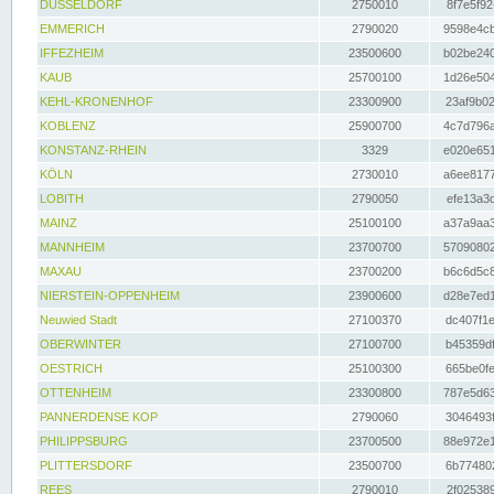
DÜSSELDORF
2750010
8f7e5f92
EMMERICH
2790020
9598e4cb
IFFEZHEIM
23500600
b02be240
KAUB
25700100
1d26e504
KEHL-KRONENHOF
23300900
23af9b02
KOBLENZ
25900700
4c7d796a
KONSTANZ-RHEIN
3329
e020e651
KÖLN
2730010
a6ee8177
LOBITH
2790050
efe13a3d
MAINZ
25100100
a37a9aa3
MANNHEIM
23700700
57090802
MAXAU
23700200
b6c6d5c8
NIERSTEIN-OPPENHEIM
23900600
d28e7ed1
Neuwied Stadt
27100370
dc407f1e
OBERWINTER
27100700
b45359df
OESTRICH
25100300
665be0fe
OTTENHEIM
23300800
787e5d63
PANNERDENSE KOP
2790060
3046493f
PHILIPPSBURG
23700500
88e972e1
PLITTERSDORF
23500700
6b774802
REES
2790010
2f025389