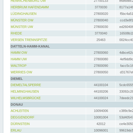
HENRICHENBURG UW
27700133
e6b68bc2
HERBRUM HAFENDAMM
3770030
8177a148
LÜDINGHAUSEN
27800020
f5bc4a51
MÜNSTER OW
27800040
ccd3e8f1
MÜNSTER UW
27800030
ed260406
RHEDE
3770040
16508b11
VERSEN TRENNSPITZE
25463
0024cc40
DATTELN-HAMM-KANAL
HAMM OW
27800060
4dbce62d
HAMM UW
27800080
4ef9dd9c
WALTROP
27800090
facc5c16
WERRIES OW
27800050
d31767ef
DIEMEL
DIEMELTALSPERRE
44100104
5cdc6555
HELMINGHAUSEN
44100206
33092c28
WILHELMSBRÜCKE
44100024
7deedc21
DONAU
ACHLEITEN
10094006
c389c9e2
DEGGENDORF
10081004
53d40547
DÜRNSTEIN
42012
ce4e3050
ERLAU
10096001
99619dc5