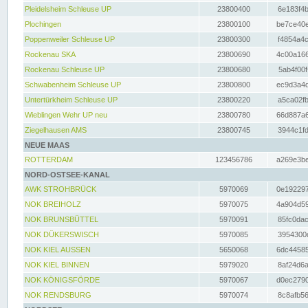
Pleidelsheim Schleuse UP
23800400
6e183f4b
Plochingen
23800100
be7ce40e
Poppenweiler Schleuse UP
23800300
f4854a4c
Rockenau SKA
23800690
4c00a166
Rockenau Schleuse UP
23800680
5ab4f00f
Schwabenheim Schleuse UP
23800800
ec9d3a4d
Untertürkheim Schleuse UP
23800220
a5ca02fb
Wieblingen Wehr UP neu
23800780
66d887a6
Ziegelhausen AMS
23800745
3944c1fd
NEUE MAAS
ROTTERDAM
123456786
a269e3be
NORD-OSTSEE-KANAL
AWK STROHBRÜCK
5970069
0e192297
NOK BREIHOLZ
5970075
4a904d59
NOK BRUNSBÜTTEL
5970091
85fc0dac
NOK DÜKERSWISCH
5970085
3954300d
NOK KIEL AUSSEN
5650068
6dc44585
NOK KIEL BINNEN
5979020
8af24d6a
NOK KÖNIGSFÖRDE
5970067
d0ec2790
NOK RENDSBURG
5970074
8c8afb56