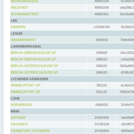
HERRENHAUSEN
48800108
8134af78
NEUSTADT
48800200
dda39817
SCHWARMSTEDT
48800301
8e16bd66
LEK
KRIMPEN
123456784
f5c96f13
LESUM
WASSERHORST
4930010
76844306
LANDWEHRKANAL
BERLIN-OBERSCHLEUSE OP
586600
24ce3282
BERLIN-OBERSCHLEUSE UP
586610
c42ad3df
BERLIN-UNTERSCHLEUSE OP
586620
503ad891
BERLIN-UNTERSCHLEUSE UP
586630
d198c901
LYCHENER GEWÄSSER
HIMMELPFORT OP
581110
bcdfa310
HIMMELPFORT UP
581120
9592d736
LÜHE
HORNEBURG
5960020
3244d787
MAIN
ASTHEIM
24300406
3de69bf8
FAULBACH
24700109
a919f57f
FRANKFURT OSTHAFEN
24700404
66ff3eb4