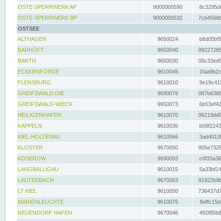
OSTE-SPERRWERK AP
9000000590
8c3295dc
OSTE-SPERRWERK BP
9000000532
7cb4566b
OSTSEE
ALTHAGEN
9650024
b8d05bf9
BARHÖFT
9650040
09227288
BARTH
9650030
00c33ed9
ECKERNFÖRDE
9610045
1faa9b2c
FLENSBURG
9610010
9e19c411
GREIFSWALD OIE
9690078
087b6386
GREIFSWALD-WIECK
9650073
6b53ef42
HEILIGENHAFEN
9610070
06219dd9
KAPPELN
9610035
b09f2243
KIEL-HOLTENAU
9610066
3ad4013f
KLOSTER
9670050
905e7328
KOSEROW
9690093
c0f33a36
LANGBALLIGAU
9610015
5a33bf14
LAUTERBACH
9670063
91922b9b
LT KIEL
9610050
736437d7
MARIENLEUCHTE
9610075
8effc15d
NEUENDORF HAFEN
9670046
492f85b8