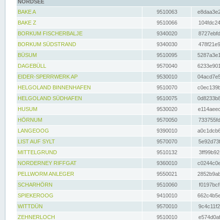
NORDSEE
BAKE A
9510063
e8daa3e2
BAKE Z
9510066
104fdc24
BORKUM FISCHERBALJE
9340020
8727ebfd
BORKUM SÜDSTRAND
9340030
478f21e9
BÜSUM
9510095
5287a3e1
DAGEBÜLL
9570040
6233e901
EIDER-SPERRWERK AP
9530010
04acd7e5
HELGOLAND BINNENHAFEN
9510070
c0ec139b
HELGOLAND SÜDHAFEN
9510075
0d8233b8
HUSUM
9530020
e114aeec
HÖRNUM
9570050
733755fd
LANGEOOG
9390010
a0c1dcb6
LIST AUF SYLT
9570070
5e92d73f
MITTELGRUND
9510132
3ff99b92
NORDERNEY RIFFGAT
9360010
c0244c0e
PELLWORM ANLEGER
9550021
2852b9ab
SCHARHÖRN
9510060
f0197bcf
SPIEKEROOG
9410010
662c4b5e
WITTDÜN
9570010
9c4c11f2
ZEHNERLOCH
9510010
e574d0af