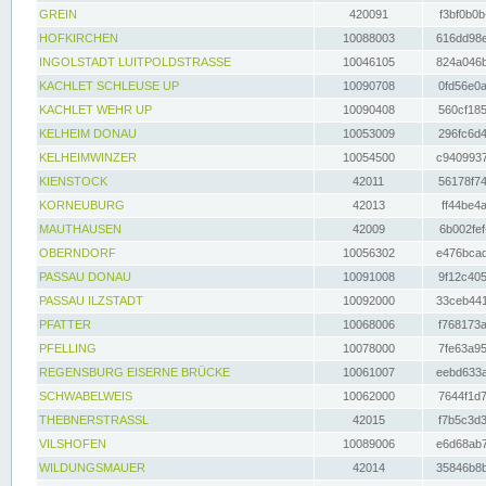
GREIN
420091
f3bf0b0b
HOFKIRCHEN
10088003
616dd98e
INGOLSTADT LUITPOLDSTRASSE
10046105
824a046b
KACHLET SCHLEUSE UP
10090708
0fd56e0a
KACHLET WEHR UP
10090408
560cf185
KELHEIM DONAU
10053009
296fc6d4
KELHEIMWINZER
10054500
c9409937
KIENSTOCK
42011
56178f74
KORNEUBURG
42013
ff44be4a
MAUTHAUSEN
42009
6b002fef
OBERNDORF
10056302
e476bcad
PASSAU DONAU
10091008
9f12c405
PASSAU ILZSTADT
10092000
33ceb441
PFATTER
10068006
f768173a
PFELLING
10078000
7fe63a95
REGENSBURG EISERNE BRÜCKE
10061007
eebd633a
SCHWABELWEIS
10062000
7644f1d7
THEBNERSTRASSL
42015
f7b5c3d3
VILSHOFEN
10089006
e6d68ab7
WILDUNGSMAUER
42014
35846b8b