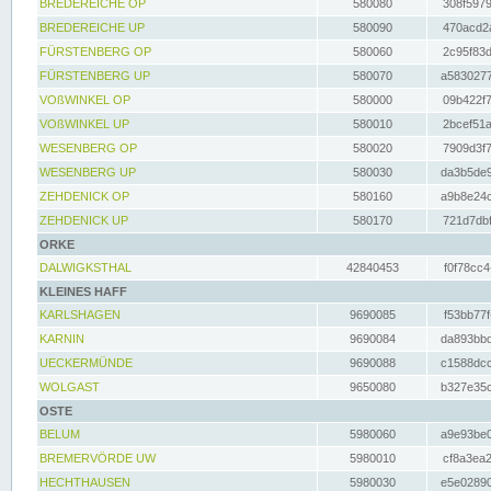
BREDEREICHE OP
580080
308f5979
BREDEREICHE UP
580090
470acd2a
FÜRSTENBERG OP
580060
2c95f83d
FÜRSTENBERG UP
580070
a5830277
VOßWINKEL OP
580000
09b422f7
VOßWINKEL UP
580010
2bcef51a
WESENBERG OP
580020
7909d3f7
WESENBERG UP
580030
da3b5de9
ZEHDENICK OP
580160
a9b8e24c
ZEHDENICK UP
580170
721d7dbf
ORKE
DALWIGKSTHAL
42840453
f0f78cc4
KLEINES HAFF
KARLSHAGEN
9690085
f53bb77f
KARNIN
9690084
da893bbd
UECKERMÜNDE
9690088
c1588dcc
WOLGAST
9650080
b327e35c
OSTE
BELUM
5980060
a9e93be0
BREMERVÖRDE UW
5980010
cf8a3ea2
HECHTHAUSEN
5980030
e5e02890