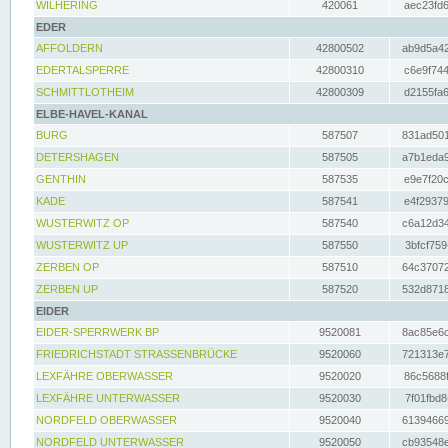
WILHERING
420061
aec23fd6
EDER
AFFOLDERN
42800502
ab9d5a42
EDERTALSPERRE
42800310
c6e9f744
SCHMITTLOTHEIM
42800309
d2155fa6
ELBE-HAVEL-KANAL
BURG
587507
831ad501
DETERSHAGEN
587505
a7b1eda9
GENTHIN
587535
e9e7f20c
KADE
587541
e4f29379
WUSTERWITZ OP
587540
c6a12d34
WUSTERWITZ UP
587550
3bfcf759
ZERBEN OP
587510
64c37072
ZERBEN UP
587520
532d8718
EIDER
EIDER-SPERRWERK BP
9520081
8ac85e6c
FRIEDRICHSTADT STRASSENBRÜCKE
9520060
721313e7
LEXFÄHRE OBERWASSER
9520020
86c5688f
LEXFÄHRE UNTERWASSER
9520030
7f01fbd8
NORDFELD OBERWASSER
9520040
61394669
NORDFELD UNTERWASSER
9520050
cb93548e