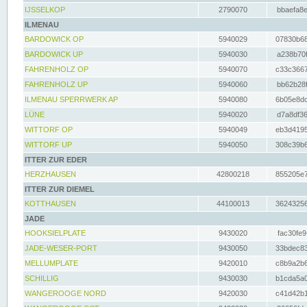
IJSSELKOP
2790070
bbaefa8e
ILMENAU
BARDOWICK OP
5940029
07830b68
BARDOWICK UP
5940030
a238b70f
FAHRENHOLZ OP
5940070
c33c3667
FAHRENHOLZ UP
5940060
bb62b28f
ILMENAU SPERRWERK AP
5940080
6b05e8dc
LÜNE
5940020
d7a8df36
WITTORF OP
5940049
eb3d4195
WITTORF UP
5940050
308c39b6
ITTER ZUR EDER
HERZHAUSEN
42800218
855205e7
ITTER ZUR DIEMEL
KOTTHAUSEN
44100013
36243256
JADE
HOOKSIELPLATE
9430020
fac30fe9
JADE-WESER-PORT
9430050
33bdec83
MELLUMPLATE
9420010
c8b9a2b6
SCHILLIG
9430030
b1cda5a0
WANGEROOGE NORD
9420030
c41d42b1