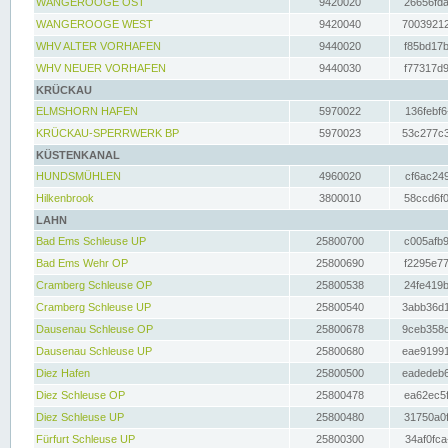
WANGEROOGE OST
9420020
26656fda
WANGEROOGE WEST
9420040
70039212
WHV ALTER VORHAFEN
9440020
f85bd17b
WHV NEUER VORHAFEN
9440030
f77317d9
KRÜCKAU
ELMSHORN HAFEN
5970022
136febf6
KRÜCKAU-SPERRWERK BP
5970023
53c277c3
KÜSTENKANAL
HUNDSMÜHLEN
4960020
cf6ac249
Hilkenbrook
3800010
58ccd6f0
LAHN
Bad Ems Schleuse UP
25800700
c005afb9
Bad Ems Wehr OP
25800690
f2295e77
Cramberg Schleuse OP
25800538
24fe419b
Cramberg Schleuse UP
25800540
3abb36d1
Dausenau Schleuse OP
25800678
9ceb358c
Dausenau Schleuse UP
25800680
eae91991
Diez Hafen
25800500
eadedeb6
Diez Schleuse OP
25800478
ea62ec5f
Diez Schleuse UP
25800480
31750a0f
Fürfurt Schleuse UP
25800300
34af0fca