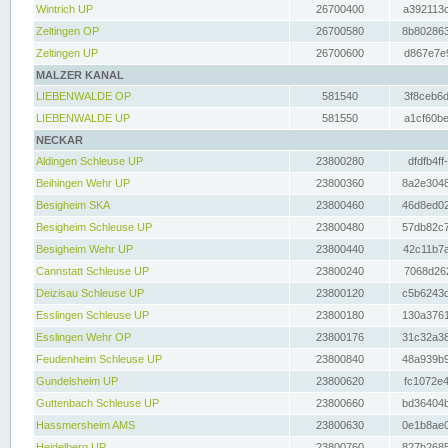
Wintrich UP
26700400
a392113c
Zeltingen OP
26700580
8b802863
Zeltingen UP
26700600
d867e7e9
MALZER KANAL
LIEBENWALDE OP
581540
3f8ceb6d
LIEBENWALDE UP
581550
a1cf60be
NECKAR
Aldingen Schleuse UP
23800280
dfdfb4ff
Beihingen Wehr UP
23800360
8a2e3048
Besigheim SKA
23800460
46d8ed02
Besigheim Schleuse UP
23800480
57db82c7
Besigheim Wehr UP
23800440
42c11b7a
Cannstatt Schleuse UP
23800240
7068d262
Deizisau Schleuse UP
23800120
c5b6243d
Esslingen Schleuse UP
23800180
130a3761
Esslingen Wehr OP
23800176
31c32a38
Feudenheim Schleuse UP
23800840
48a939b9
Gundelsheim UP
23800620
fc1072e4
Guttenbach Schleuse UP
23800660
bd36404b
Hassmersheim AMS
23800630
0e1b8ae0
Heidelberg UP
23800760
827b2685