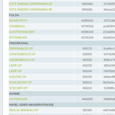
ESTE INNERES SPERRWERK AP
5950082
227b83f7
ESTE INNERES SPERRWERK BP
5950081
5fea1a12
FULDA
BONAFORTH
42900201
23721dfd
GREBENAU
42700202
acd63934
GUNTERSHAUSEN
42900100
213a585d
ROTENBURG
42700100
d1ba62a4
FINOWKANAL
EBERSWALDE OP
693170
3cd46cc7
GRAFENBRÜCK OP
693050
547422fb
LEESENBRÜCK OP
693030
f099ce74
LIEPE OP
693230
6f81b35f
LIEPE UP
693240
79d783d3
RAGÖSE OP
693190
b6bbe4f8
RUHLSDORF OP
693010
6629a4ca
STECHER OP
693210
516fbf8c
HAMME
RITTERHUDE
4940030
f49855d8
HAVEL-ODER-WASSERSTRASSE
BERLIN-SPANDAU OP
580300
e607a4b6