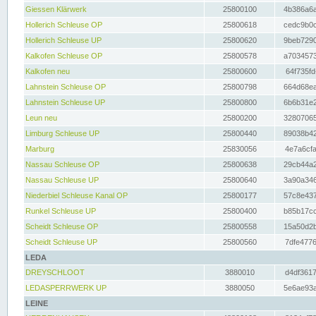
Giessen Klärwerk
25800100
4b386a6a
Hollerich Schleuse OP
25800618
cedc9b0c
Hollerich Schleuse UP
25800620
9beb7290
Kalkofen Schleuse OP
25800578
a7034573
Kalkofen neu
25800600
64f735fd
Lahnstein Schleuse OP
25800798
664d68ea
Lahnstein Schleuse UP
25800800
6b6b31e2
Leun neu
25800200
32807065
Limburg Schleuse UP
25800440
89038b42
Marburg
25830056
4e7a6cfa
Nassau Schleuse OP
25800638
29cb44a2
Nassau Schleuse UP
25800640
3a90a346
Niederbiel Schleuse Kanal OP
25800177
57c8e437
Runkel Schleuse UP
25800400
b85b17cc
Scheidt Schleuse OP
25800558
15a50d2b
Scheidt Schleuse UP
25800560
7dfe4776
LEDA
DREYSCHLOOT
3880010
d4df3617
LEDASPERRWERK UP
3880050
5e6ae93a
LEINE