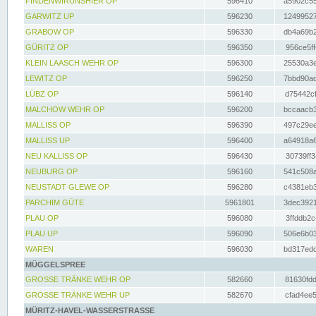
FINDENWIRUNSHIER OP
596410
a5902c55
GARWITZ UP
596230
12499527
GRABOW OP
596330
db4a69b2
GÜRITZ OP
596350
956ce5ff
KLEIN LAASCH WEHR OP
596300
25530a3e
LEWITZ OP
596250
7bbd90ad
LÜBZ OP
596140
d75442cf
MALCHOW WEHR OP
596200
bccaacb3
MALLISS OP
596390
497c29ee
MALLISS UP
596400
a64918a6
NEU KALLISS OP
596430
30739ff3
NEUBURG OP
596160
541c508a
NEUSTADT GLEWE OP
596280
c4381eb3
PARCHIM GÜTE
5961801
3dec3921
PLAU OP
596080
3ffddb2c
PLAU UP
596090
506e6b03
WAREN
596030
bd317edd
MÜGGELSPREE
GROSSE TRÄNKE WEHR OP
582660
81630fdd
GROSSE TRÄNKE WEHR UP
582670
cfad4ee5
MÜRITZ-HAVEL-WASSERSTRASSE