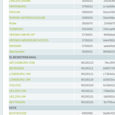
LINGEN-DARME
3500015
200363fc
PAPENBURG
3790010
ec4a598d
POGUM
3950020
5d1e4350
RHEINE UNTERSCHLEUSE
3390020
50a449ba
Rühle
3500070
15456f75
TERBORG
3910020
244cae8b
VERSEN WEHR OP
3730001
86f8dbab
VERSEN WEHRDURCHSTICH
3730010
6de43652
WEENER
3790020
aa6af4e6
Wachendorf
3500031
88698229
ELBESEITENKANAL
ARTLENBURG-ESK
90100122
7fec2f4f
BEVENSEN
90100112
b8997708
LÜNEBURG OW
90100121
c7364d1e
LÜNEBURG UW
90100120
d18033cd
OSLOSS
90100100
6c5b6422
UELZEN OW
90100111
728bd3e3
UELZEN UW
90100110
0d0082cf
WITTINGEN
90100101
9cf795ce
ESTE
BUXTEHUDE
5950080
8a08c920