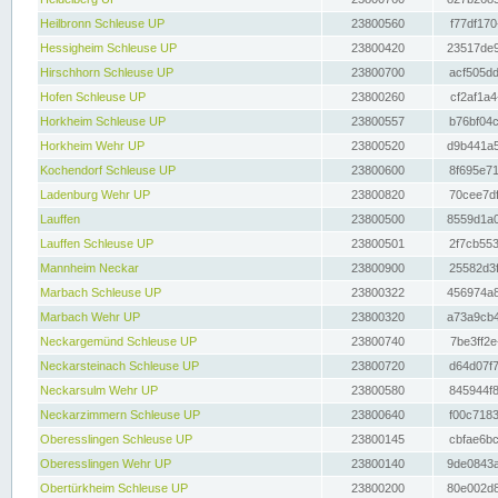
Heilbronn Schleuse UP
23800560
f77df170
Hessigheim Schleuse UP
23800420
23517de9
Hirschhorn Schleuse UP
23800700
acf505dd
Hofen Schleuse UP
23800260
cf2af1a4
Horkheim Schleuse UP
23800557
b76bf04c
Horkheim Wehr UP
23800520
d9b441a5
Kochendorf Schleuse UP
23800600
8f695e71
Ladenburg Wehr UP
23800820
70cee7df
Lauffen
23800500
8559d1a0
Lauffen Schleuse UP
23800501
2f7cb553
Mannheim Neckar
23800900
25582d3f
Marbach Schleuse UP
23800322
456974a8
Marbach Wehr UP
23800320
a73a9cb4
Neckargemünd Schleuse UP
23800740
7be3ff2e
Neckarsteinach Schleuse UP
23800720
d64d07f7
Neckarsulm Wehr UP
23800580
845944f8
Neckarzimmern Schleuse UP
23800640
f00c7183
Oberesslingen Schleuse UP
23800145
cbfae6bc
Oberesslingen Wehr UP
23800140
9de0843a
Obertürkheim Schleuse UP
23800200
80e002d8