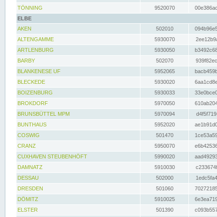
TÖNNING
9520070
00e386ac
ELBE
AKEN
502010
094b96e5
ALTENGAMME
5930070
2ee12b9a
ARTLENBURG
5930050
b3492c68
BARBY
502070
939f82ec
BLANKENESE UF
5952065
bacb459b
BLECKEDE
5930020
6aa1cd8e
BOIZENBURG
5930033
33e0bce0
BROKDORF
5970050
610ab204
BRUNSBÜTTEL MPM
5970094
d4f5f719
BUNTHAUS
5952020
ae1b91d0
COSWIG
501470
1ce53a59
CRANZ
5950070
e6b42536
CUXHAVEN STEUBENHÖFT
5990020
aad49293
DAMNATZ
5910030
c233674f
DESSAU
502000
1edc5fa4
DRESDEN
501060
70272185
DÖMITZ
5910025
6e3ea719
ELSTER
501390
c093b557