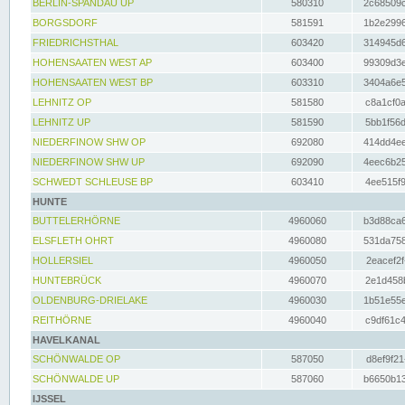
BERLIN-SPANDAU UP
580310
2c68509c
BORGSDORF
581591
1b2e2996
FRIEDRICHSTHAL
603420
314945d6
HOHENSAATEN WEST AP
603400
99309d3e
HOHENSAATEN WEST BP
603310
3404a6e5
LEHNITZ OP
581580
c8a1cf0a
LEHNITZ UP
581590
5bb1f56d
NIEDERFINOW SHW OP
692080
414dd4ee
NIEDERFINOW SHW UP
692090
4eec6b25
SCHWEDT SCHLEUSE BP
603410
4ee515f9
HUNTE
BUTTELERHÖRNE
4960060
b3d88ca6
ELSFLETH OHRT
4960080
531da758
HOLLERSIEL
4960050
2eacef2f
HUNTEBRÜCK
4960070
2e1d458b
OLDENBURG-DRIELAKE
4960030
1b51e55e
REITHÖRNE
4960040
c9df61c4
HAVELKANAL
SCHÖNWALDE OP
587050
d8ef9f21
SCHÖNWALDE UP
587060
b6650b13
IJSSEL