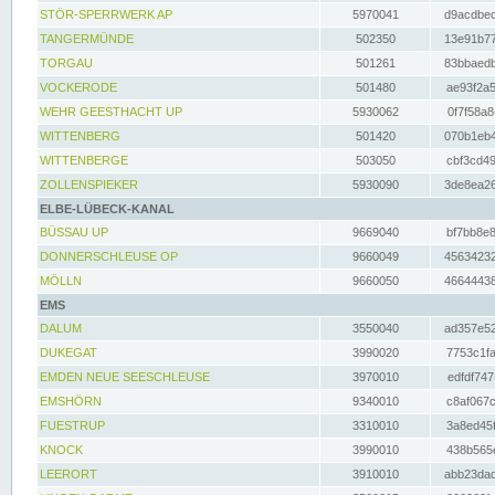
STÖR-SPERRWERK AP
5970041
d9acdbec
TANGERMÜNDE
502350
13e91b77
TORGAU
501261
83bbaedb
VOCKERODE
501480
ae93f2a5
WEHR GEESTHACHT UP
5930062
0f7f58a8
WITTENBERG
501420
070b1eb4
WITTENBERGE
503050
cbf3cd49
ZOLLENSPIEKER
5930090
3de8ea26
ELBE-LÜBECK-KANAL
BÜSSAU UP
9669040
bf7bb8e8
DONNERSCHLEUSE OP
9660049
45634232
MÖLLN
9660050
46644438
EMS
DALUM
3550040
ad357e52
DUKEGAT
3990020
7753c1fa
EMDEN NEUE SEESCHLEUSE
3970010
edfdf747
EMSHÖRN
9340010
c8af067c
FUESTRUP
3310010
3a8ed45f
KNOCK
3990010
438b565e
LEERORT
3910010
abb23dad