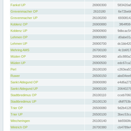
Fankel UP
26900300
583420a8
Grevenmacher OP
2610180
6e72bebf
Grevenmacher UP
26100200
69308142
Koblenz OP
26900880
3f64ff08
Koblenz UP
26900900
9dbcac54
Lehmen OP
26900680
d0abe01a
Lehmen UP
26900700
dc1bb420
Mehring AMS
26700100
4c1b6f17
Müden OP
26900480
a5c880a3
Müden UP
26900500
edc67ca3
Perl
26100100
c263ea53
Ruwer
26500150
abd34ee6
Sankt Aldegund OP
26900080
e4d6a271
Sankt Aldegund UP
26900100
20640279
Stadtbredimus OP
26100110
cceb7060
Stadtbredimus UP
26100130
dfdf753b
Trier OP
26500080
9d2b4126
Trier UP
26500100
3bec53ca
Wincheringen
26100140
bb5560fc
Wintrich OP
26700380
cb4789e4