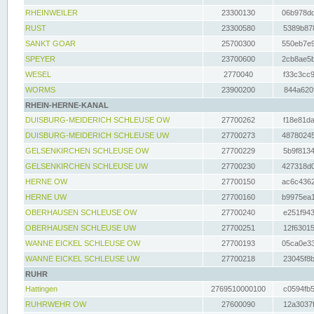
RHEINWEILER
23300130
06b978dd
RUST
23300580
5389b878
SANKT GOAR
25700300
550eb7e9
SPEYER
23700600
2cb8ae5b
WESEL
2770040
f33c3cc9
WORMS
23900200
844a620f
RHEIN-HERNE-KANAL
DUISBURG-MEIDERICH SCHLEUSE OW
27700262
f18e81da
DUISBURG-MEIDERICH SCHLEUSE UW
27700273
48780245
GELSENKIRCHEN SCHLEUSE OW
27700229
5b9f8134
GELSENKIRCHEN SCHLEUSE UW
27700230
427318d0
HERNE OW
27700150
ac6c4362
HERNE UW
27700160
b9975ea1
OBERHAUSEN SCHLEUSE OW
27700240
e251f943
OBERHAUSEN SCHLEUSE UW
27700251
12f63015
WANNE EICKEL SCHLEUSE OW
27700193
05ca0e33
WANNE EICKEL SCHLEUSE UW
27700218
23045f8b
RUHR
Hattingen
2769510000100
c0594fb5
RUHRWEHR OW
27600090
12a3037f