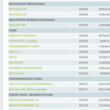
NEUHAUSER SPEISEKANAL
NEUHAUS OP
585850
963bdc26
NEUHAUS UP
585860
bf48cefd
NIEGRIPPER VERBINDUNGSKANAL
NIEGRIPP BP
587500
e506460f
ODER
EISENHÜTTENSTADT
603000
8675aa70
FRANKFURT1 (ODER)
603031
bffdf7f2
HOHENSAATEN-FINOW
603080
f7a639a4
KIENITZ
603050
6298a8f9
KIETZ
603040
16258271
RATZDORF
603140
ca3f535b
SCHWEDT-ODERBRÜCKE
603130
e28babaa
STÜTZKOW
603100
30bff0df
ORANIENBURGER HAVEL
OHV KM 3.014 (HOCHSPANNUNG)
580271
eea7e3dc
OHv km 1.467 (Blaues Wunder)
580272
8b51c505
OBERE HAVEL-WASSERSTRASSE
BISCHOFSWERDER OP
581520
16a780aa
BISCHOFSWERDER UP
581530
74134dc6