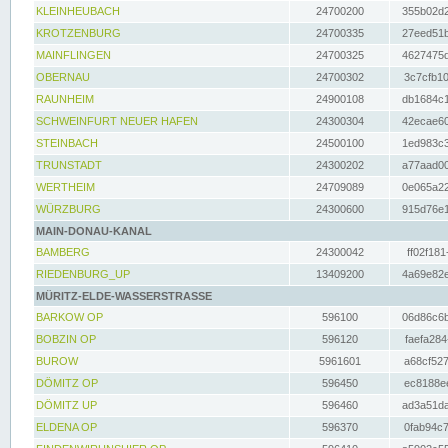
KLEINHEUBACH
24700200
355b02d2
KROTZENBURG
24700335
27eed51b
MAINFLINGEN
24700325
4627475d
OBERNAU
24700302
3c7cfb10
RAUNHEIM
24900108
db1684c1
SCHWEINFURT NEUER HAFEN
24300304
42ecae60
STEINBACH
24500100
1ed983c3
TRUNSTADT
24300202
a77aad00
WERTHEIM
24709089
0e065a22
WÜRZBURG
24300600
915d76e1
MAIN-DONAU-KANAL
BAMBERG
24300042
ff02f181
RIEDENBURG_UP
13409200
4a69e82e
MÜRITZ-ELDE-WASSERSTRASSE
BARKOW OP
596100
06d86c6b
BOBZIN OP
596120
faefa284
BUROW
5961601
a68cf527
DÖMITZ OP
596450
ec8188ee
DÖMITZ UP
596460
ad3a51da
ELDENA OP
596370
0fab94c7