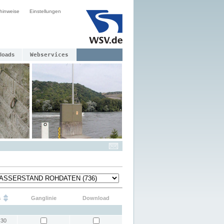
hinweise
Einstellungen
loads
Webservices
s
Ganglinie
Download
:30