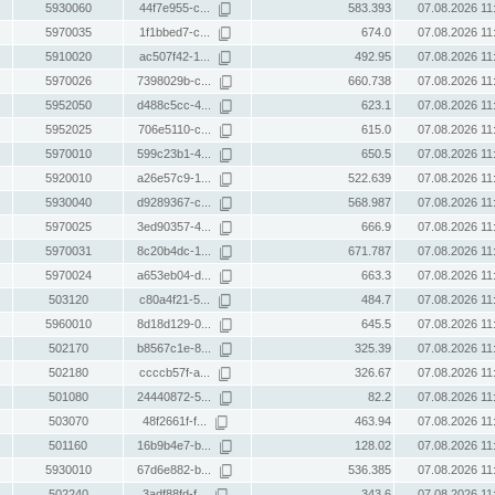
5930060
44f7e955-c...
583.393
07.08.2026 11
5970035
1f1bbed7-c...
674.0
07.08.2026 11
5910020
ac507f42-1...
492.95
07.08.2026 11
5970026
7398029b-c...
660.738
07.08.2026 11
5952050
d488c5cc-4...
623.1
07.08.2026 11
5952025
706e5110-c...
615.0
07.08.2026 11
5970010
599c23b1-4...
650.5
07.08.2026 11
5920010
a26e57c9-1...
522.639
07.08.2026 11
5930040
d9289367-c...
568.987
07.08.2026 11
5970025
3ed90357-4...
666.9
07.08.2026 11
5970031
8c20b4dc-1...
671.787
07.08.2026 11
5970024
a653eb04-d...
663.3
07.08.2026 11
503120
c80a4f21-5...
484.7
07.08.2026 11
5960010
8d18d129-0...
645.5
07.08.2026 11
502170
b8567c1e-8...
325.39
07.08.2026 11
502180
ccccb57f-a...
326.67
07.08.2026 11
501080
24440872-5...
82.2
07.08.2026 11
503070
48f2661f-f...
463.94
07.08.2026 11
501160
16b9b4e7-b...
128.02
07.08.2026 11
5930010
67d6e882-b...
536.385
07.08.2026 11
502240
3adf88fd-f...
343.6
07.08.2026 11