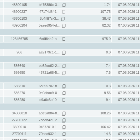
48300105
b475386c-3...
1.74
07.08.2026 11
48900237
47174d8f-1...
107.75
07.08.2026 11
48700103
8b4f9f7c-3...
38.47
07.08.2026 11
48900204
5aaed954-d...
82.32
07.08.2026 11
123456785
6c6f84c2-b...
975.0
07.08.2026 11
906
aa9179c1-1...
0.0
07.08.2026 11
586640
ee52ce62-2...
7.4
07.08.2026 11
586650
45721a68-5...
7.5
07.08.2026 11
586810
6b595707-8...
0.3
07.08.2026 11
586270
0e0dbcc9-0...
9.56
07.08.2026 11
586280
c9a6c3bf-0...
9.4
07.08.2026 11
34000010
ade3a084-8...
108.26
07.08.2026 11
27700122
7bbdb421-2...
07.08.2026 11
3690010
04572010-1...
166.42
07.08.2026 11
27700111
70bee932-1...
14.3
07.08.2026 11