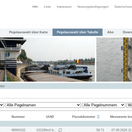
Hilfe
Links
Impressum
Nutzungsbedingungen
Datenschutz
Pegelauswahl über Karte
Pegelauswahl über Tabelle
Abo
Down
tter
Nummer
UUID
Flusskilometer
Messwerte bi
48900102
522286e2-b...
58.71
07.08.2026 11