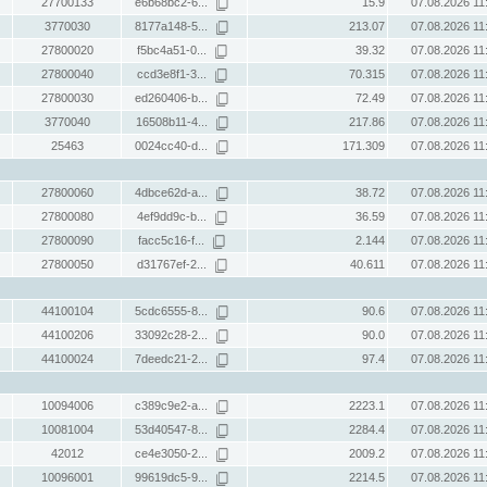
27700133
e6b68bc2-6...
15.9
07.08.2026 11
3770030
8177a148-5...
213.07
07.08.2026 11
27800020
f5bc4a51-0...
39.32
07.08.2026 11
27800040
ccd3e8f1-3...
70.315
07.08.2026 11
27800030
ed260406-b...
72.49
07.08.2026 11
3770040
16508b11-4...
217.86
07.08.2026 11
25463
0024cc40-d...
171.309
07.08.2026 11
27800060
4dbce62d-a...
38.72
07.08.2026 11
27800080
4ef9dd9c-b...
36.59
07.08.2026 11
27800090
facc5c16-f...
2.144
07.08.2026 11
27800050
d31767ef-2...
40.611
07.08.2026 11
44100104
5cdc6555-8...
90.6
07.08.2026 11
44100206
33092c28-2...
90.0
07.08.2026 11
44100024
7deedc21-2...
97.4
07.08.2026 11
10094006
c389c9e2-a...
2223.1
07.08.2026 11
10081004
53d40547-8...
2284.4
07.08.2026 11
42012
ce4e3050-2...
2009.2
07.08.2026 11
10096001
99619dc5-9...
2214.5
07.08.2026 11