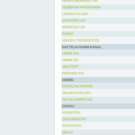
HENRICHENBURG UW
HERBRUM HAFENDAMM
LÜDINGHAUSEN
MÜNSTER OW
MÜNSTER UW
RHEDE
VERSEN TRENNSPITZE
DATTELN-HAMM-KANAL
HAMM OW
HAMM UW
WALTROP
WERRIES OW
DIEMEL
DIEMELTALSPERRE
HELMINGHAUSEN
WILHELMSBRÜCKE
DONAU
ACHLEITEN
DEGGENDORF
DÜRNSTEIN
ERLAU