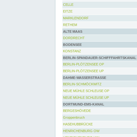
CELLE
EITZE
MARKLENDORF
RETHEM
ALTE MAAS
DORDRECHT
BODENSEE
KONSTANZ
BERLIN-SPANDAUER-SCHIFFFAHRTSKANAL
BERLIN-PLÖTZENSEE OP
BERLIN-PLÖTZENSEE UP
DAHME-WASSERSTRASSE
BERLIN-SCHMÖCKWITZ
NEUE MÜHLE SCHLEUSE OP
NEUE MÜHLE SCHLEUSE UP
DORTMUND-EMS-KANAL
BERGESHÖVEDE
Groppenbruch
HASEHUBBRÜCKE
HENRICHENBURG OW