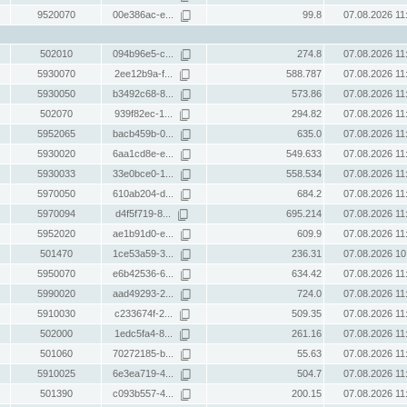
9520070
00e386ac-e...
99.8
07.08.2026 11
502010
094b96e5-c...
274.8
07.08.2026 11
5930070
2ee12b9a-f...
588.787
07.08.2026 11
5930050
b3492c68-8...
573.86
07.08.2026 11
502070
939f82ec-1...
294.82
07.08.2026 11
5952065
bacb459b-0...
635.0
07.08.2026 11
5930020
6aa1cd8e-e...
549.633
07.08.2026 11
5930033
33e0bce0-1...
558.534
07.08.2026 11
5970050
610ab204-d...
684.2
07.08.2026 11
5970094
d4f5f719-8...
695.214
07.08.2026 11
5952020
ae1b91d0-e...
609.9
07.08.2026 11
501470
1ce53a59-3...
236.31
07.08.2026 10
5950070
e6b42536-6...
634.42
07.08.2026 11
5990020
aad49293-2...
724.0
07.08.2026 11
5910030
c233674f-2...
509.35
07.08.2026 11
502000
1edc5fa4-8...
261.16
07.08.2026 11
501060
70272185-b...
55.63
07.08.2026 11
5910025
6e3ea719-4...
504.7
07.08.2026 11
501390
c093b557-4...
200.15
07.08.2026 11