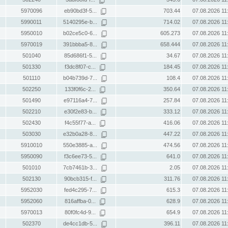
5970096
eb90bd3f-5...
703.44
07.08.2026 11
5990011
5140295e-b...
714.02
07.08.2026 11
5950010
b02ce5c0-6...
605.273
07.08.2026 11
5970019
391bbba5-8...
658.444
07.08.2026 11
501040
85d686f1-5...
34.67
07.08.2026 11
501330
f3dc8f07-c...
184.45
07.08.2026 11
501110
b04b739d-7...
108.4
07.08.2026 11
502250
133f0f6c-2...
350.64
07.08.2026 11
501490
e97116a4-7...
257.84
07.08.2026 11
502210
e30f2e83-b...
333.12
07.08.2026 11
502430
f4c55f77-a...
416.06
07.08.2026 11
503030
e32b0a28-8...
447.22
07.08.2026 11
5910010
550e3885-a...
474.56
07.08.2026 11
5950090
f3c6ee73-5...
641.0
07.08.2026 11
501010
7cb7461b-3...
2.05
07.08.2026 11
502130
90bcb315-f...
311.76
07.08.2026 11
5952030
fed4c295-7...
615.3
07.08.2026 11
5952060
816affba-0...
628.9
07.08.2026 11
5970013
80f0fc4d-9...
654.9
07.08.2026 11
502370
de4cc1db-5...
396.11
07.08.2026 11