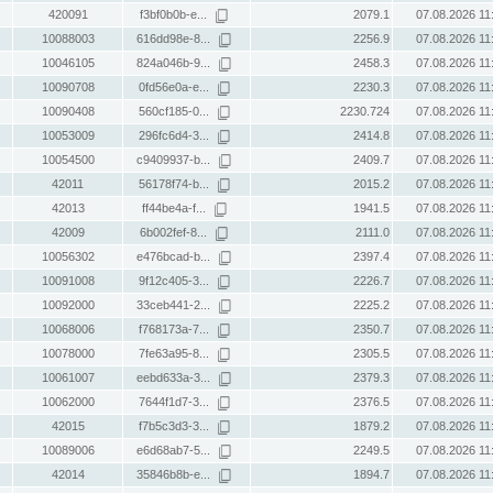
420091
f3bf0b0b-e...
2079.1
07.08.2026 11
10088003
616dd98e-8...
2256.9
07.08.2026 11
10046105
824a046b-9...
2458.3
07.08.2026 11
10090708
0fd56e0a-e...
2230.3
07.08.2026 11
10090408
560cf185-0...
2230.724
07.08.2026 11
10053009
296fc6d4-3...
2414.8
07.08.2026 11
10054500
c9409937-b...
2409.7
07.08.2026 11
42011
56178f74-b...
2015.2
07.08.2026 11
42013
ff44be4a-f...
1941.5
07.08.2026 11
42009
6b002fef-8...
2111.0
07.08.2026 11
10056302
e476bcad-b...
2397.4
07.08.2026 11
10091008
9f12c405-3...
2226.7
07.08.2026 11
10092000
33ceb441-2...
2225.2
07.08.2026 11
10068006
f768173a-7...
2350.7
07.08.2026 11
10078000
7fe63a95-8...
2305.5
07.08.2026 11
10061007
eebd633a-3...
2379.3
07.08.2026 11
10062000
7644f1d7-3...
2376.5
07.08.2026 11
42015
f7b5c3d3-3...
1879.2
07.08.2026 11
10089006
e6d68ab7-5...
2249.5
07.08.2026 11
42014
35846b8b-e...
1894.7
07.08.2026 11