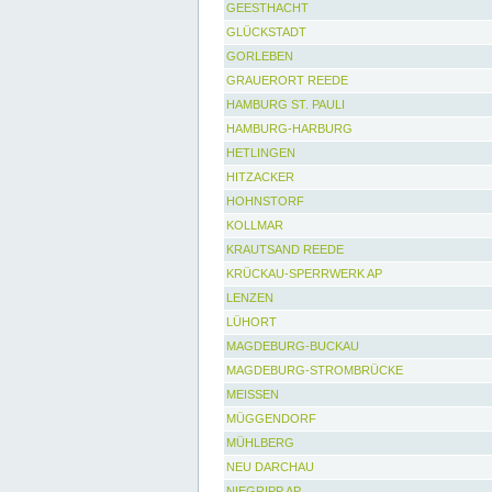
GEESTHACHT
GLÜCKSTADT
GORLEBEN
GRAUERORT REEDE
HAMBURG ST. PAULI
HAMBURG-HARBURG
HETLINGEN
HITZACKER
HOHNSTORF
KOLLMAR
KRAUTSAND REEDE
KRÜCKAU-SPERRWERK AP
LENZEN
LÜHORT
MAGDEBURG-BUCKAU
MAGDEBURG-STROMBRÜCKE
MEISSEN
MÜGGENDORF
MÜHLBERG
NEU DARCHAU
NIEGRIPP AP