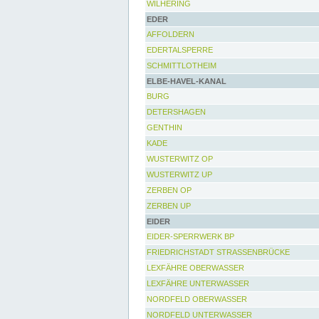
WILHERING
EDER
AFFOLDERN
EDERTALSPERRE
SCHMITTLOTHEIM
ELBE-HAVEL-KANAL
BURG
DETERSHAGEN
GENTHIN
KADE
WUSTERWITZ OP
WUSTERWITZ UP
ZERBEN OP
ZERBEN UP
EIDER
EIDER-SPERRWERK BP
FRIEDRICHSTADT STRASSENBRÜCKE
LEXFÄHRE OBERWASSER
LEXFÄHRE UNTERWASSER
NORDFELD OBERWASSER
NORDFELD UNTERWASSER