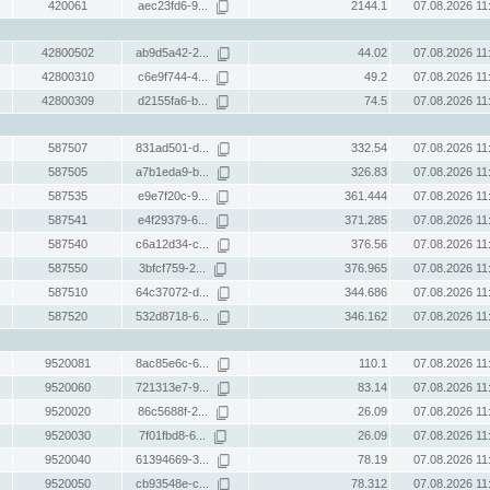
420061
aec23fd6-9...
2144.1
07.08.2026 11
42800502
ab9d5a42-2...
44.02
07.08.2026 11
42800310
c6e9f744-4...
49.2
07.08.2026 11
42800309
d2155fa6-b...
74.5
07.08.2026 11
587507
831ad501-d...
332.54
07.08.2026 11
587505
a7b1eda9-b...
326.83
07.08.2026 11
587535
e9e7f20c-9...
361.444
07.08.2026 11
587541
e4f29379-6...
371.285
07.08.2026 11
587540
c6a12d34-c...
376.56
07.08.2026 11
587550
3bfcf759-2...
376.965
07.08.2026 11
587510
64c37072-d...
344.686
07.08.2026 11
587520
532d8718-6...
346.162
07.08.2026 11
9520081
8ac85e6c-6...
110.1
07.08.2026 11
9520060
721313e7-9...
83.14
07.08.2026 11
9520020
86c5688f-2...
26.09
07.08.2026 11
9520030
7f01fbd8-6...
26.09
07.08.2026 11
9520040
61394669-3...
78.19
07.08.2026 11
9520050
cb93548e-c...
78.312
07.08.2026 11