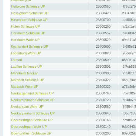
Heilbronn Schleuse UP
23800560
f77df170
Hessigheim Schleuse UP
23800420
23517de9
Hirschhorn Schleuse UP
23800700
acf505dd
Hofen Schleuse UP
23800260
cf2af1a4
Horkheim Schleuse UP
23800557
b76bf04c
Horkheim Wehr UP
23800520
d9b441a5
Kochendorf Schleuse UP
23800600
8f695e71
Ladenburg Wehr UP
23800820
70cee7df
Lauffen
23800500
8559d1a0
Lauffen Schleuse UP
23800501
2f7cb553
Mannheim Neckar
23800900
25582d3f
Marbach Schleuse UP
23800322
456974a8
Marbach Wehr UP
23800320
a73a9cb4
Neckargemünd Schleuse UP
23800740
7be3ff2e
Neckarsteinach Schleuse UP
23800720
d64d07f7
Neckarsulm Wehr UP
23800580
845944f8
Neckarzimmern Schleuse UP
23800640
f00c7183
Oberesslingen Schleuse UP
23800145
cbfae6bc
Oberesslingen Wehr UP
23800140
9de0843a
Obertürkheim Schleuse UP
23800200
80e002d8