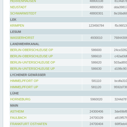
HERRENHAUSEN
48800108
8134af78
NEUSTADT
48800200
dda39817
SCHWARMSTEDT
48800301
8e16bd66
LEK
KRIMPEN
123456784
f5c96f13
LESUM
WASSERHORST
4930010
76844306
LANDWEHRKANAL
BERLIN-OBERSCHLEUSE OP
586600
24ce3282
BERLIN-OBERSCHLEUSE UP
586610
c42ad3df
BERLIN-UNTERSCHLEUSE OP
586620
503ad891
BERLIN-UNTERSCHLEUSE UP
586630
d198c901
LYCHENER GEWÄSSER
HIMMELPFORT OP
581110
bcdfa310
HIMMELPFORT UP
581120
9592d736
LÜHE
HORNEBURG
5960020
3244d787
MAIN
ASTHEIM
24300406
3de69bf8
FAULBACH
24700109
a919f57f
FRANKFURT OSTHAFEN
24700404
66ff3eb4