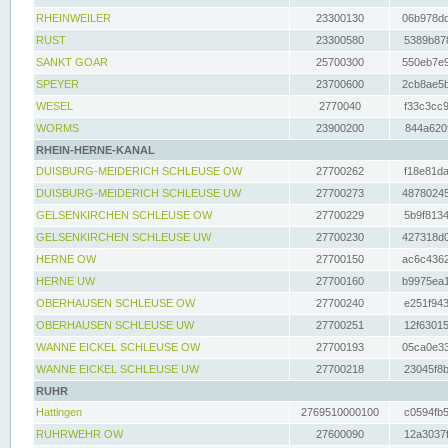
RHEINWEILER
23300130
06b978dd
RUST
23300580
5389b878
SANKT GOAR
25700300
550eb7e9
SPEYER
23700600
2cb8ae5b
WESEL
2770040
f33c3cc9
WORMS
23900200
844a620f
RHEIN-HERNE-KANAL
DUISBURG-MEIDERICH SCHLEUSE OW
27700262
f18e81da
DUISBURG-MEIDERICH SCHLEUSE UW
27700273
48780245
GELSENKIRCHEN SCHLEUSE OW
27700229
5b9f8134
GELSENKIRCHEN SCHLEUSE UW
27700230
427318d0
HERNE OW
27700150
ac6c4362
HERNE UW
27700160
b9975ea1
OBERHAUSEN SCHLEUSE OW
27700240
e251f943
OBERHAUSEN SCHLEUSE UW
27700251
12f63015
WANNE EICKEL SCHLEUSE OW
27700193
05ca0e33
WANNE EICKEL SCHLEUSE UW
27700218
23045f8b
RUHR
Hattingen
2769510000100
c0594fb5
RUHRWEHR OW
27600090
12a3037f