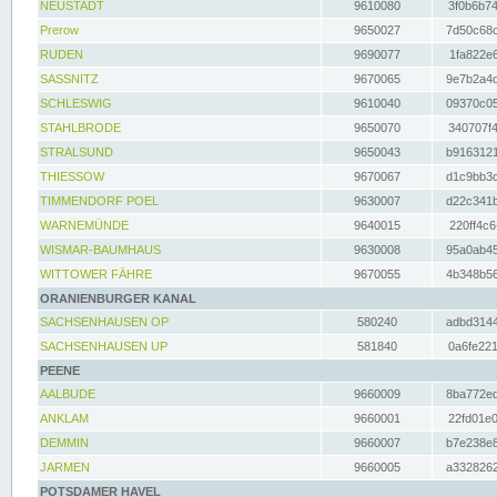
NEUSTADT
9610080
3f0b6b74
Prerow
9650027
7d50c68c
RUDEN
9690077
1fa822e6
SASSNITZ
9670065
9e7b2a4d
SCHLESWIG
9610040
09370c05
STAHLBRODE
9650070
340707f4
STRALSUND
9650043
b9163121
THIESSOW
9670067
d1c9bb3c
TIMMENDORF POEL
9630007
d22c341b
WARNEMÜNDE
9640015
220ff4c6
WISMAR-BAUMHAUS
9630008
95a0ab45
WITTOWER FÄHRE
9670055
4b348b56
ORANIENBURGER KANAL
SACHSENHAUSEN OP
580240
adbd3144
SACHSENHAUSEN UP
581840
0a6fe221
PEENE
AALBUDE
9660009
8ba772ed
ANKLAM
9660001
22fd01e0
DEMMIN
9660007
b7e238e8
JARMEN
9660005
a3328262
POTSDAMER HAVEL