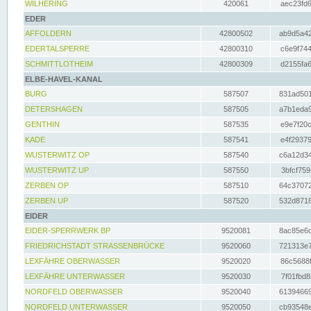
WILHERING
420061
aec23fd6
EDER
AFFOLDERN
42800502
ab9d5a42
EDERTALSPERRE
42800310
c6e9f744
SCHMITTLOTHEIM
42800309
d2155fa6
ELBE-HAVEL-KANAL
BURG
587507
831ad501
DETERSHAGEN
587505
a7b1eda9
GENTHIN
587535
e9e7f20c
KADE
587541
e4f29379
WUSTERWITZ OP
587540
c6a12d34
WUSTERWITZ UP
587550
3bfcf759
ZERBEN OP
587510
64c37072
ZERBEN UP
587520
532d8718
EIDER
EIDER-SPERRWERK BP
9520081
8ac85e6c
FRIEDRICHSTADT STRASSENBRÜCKE
9520060
721313e7
LEXFÄHRE OBERWASSER
9520020
86c5688f
LEXFÄHRE UNTERWASSER
9520030
7f01fbd8
NORDFELD OBERWASSER
9520040
61394669
NORDFELD UNTERWASSER
9520050
cb93548e