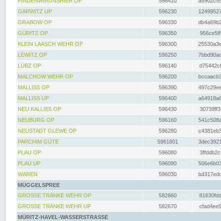
FINDENWIRUNSHIER OP
596410
a5902c55
GARWITZ UP
596230
12499527
GRABOW OP
596330
db4a69b2
GÜRITZ OP
596350
956ce5ff
KLEIN LAASCH WEHR OP
596300
25530a3e
LEWITZ OP
596250
7bbd90ad
LÜBZ OP
596140
d75442cf
MALCHOW WEHR OP
596200
bccaacb3
MALLISS OP
596390
497c29ee
MALLISS UP
596400
a64918a6
NEU KALLISS OP
596430
30739ff3
NEUBURG OP
596160
541c508a
NEUSTADT GLEWE OP
596280
c4381eb3
PARCHIM GÜTE
5961801
3dec3921
PLAU OP
596080
3ffddb2c
PLAU UP
596090
506e6b03
WAREN
596030
bd317edd
MÜGGELSPREE
GROSSE TRÄNKE WEHR OP
582660
81630fdd
GROSSE TRÄNKE WEHR UP
582670
cfad4ee5
MÜRITZ-HAVEL-WASSERSTRASSE