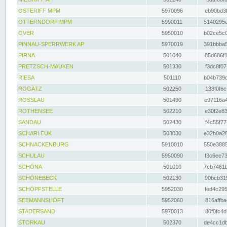
OSTERIFF MPM
5970096
eb90bd3f
OTTERNDORF MPM
5990011
5140295e
OVER
5950010
b02ce5c0
PINNAU-SPERRWERK AP
5970019
391bbba5
PIRNA
501040
85d686f1
PRETZSCH-MAUKEN
501330
f3dc8f07
RIESA
501110
b04b739d
ROGÄTZ
502250
133f0f6c
ROSSLAU
501490
e97116a4
ROTHENSEE
502210
e30f2e83
SANDAU
502430
f4c55f77
SCHARLEUK
503030
e32b0a28
SCHNACKENBURG
5910010
550e3885
SCHULAU
5950090
f3c6ee73
SCHÖNA
501010
7cb7461b
SCHÖNEBECK
502130
90bcb315
SCHÖPFSTELLE
5952030
fed4c295
SEEMANNSHÖFT
5952060
816affba
STADERSAND
5970013
80f0fc4d
STORKAU
502370
de4cc1db