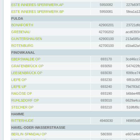
ESTE INNERES SPERRWERK AP
5950082
227b83f7
ESTE INNERES SPERRWERK BP
5950081
5fea1a12
FULDA
BONAFORTH
42900201
23721dfd
GREBENAU
42700202
acd63934
GUNTERSHAUSEN
42900100
213a585d
ROTENBURG
42700100
d1ba62a4
FINOWKANAL
EBERSWALDE OP
693170
3cd46cc7
GRAFENBRÜCK OP
693050
547422fb
LEESENBRÜCK OP
693030
f099ce74
LIEPE OP
693230
6f81b35f
LIEPE UP
693240
79d783d3
RAGÖSE OP
693190
b6bbe4f8
RUHLSDORF OP
693010
6629a4ca
STECHER OP
693210
516fbf8c
HAMME
RITTERHUDE
4940030
f49855d8
HAVEL-ODER-WASSERSTRASSE
BERLIN-SPANDAU OP
580300
e607a4b6