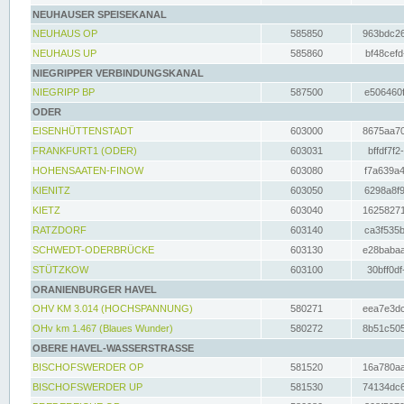
NEUHAUSER SPEISEKANAL
NEUHAUS OP
585850
963bdc26
NEUHAUS UP
585860
bf48cefd
NIEGRIPPER VERBINDUNGSKANAL
NIEGRIPP BP
587500
e506460f
ODER
EISENHÜTTENSTADT
603000
8675aa70
FRANKFURT1 (ODER)
603031
bffdf7f2
HOHENSAATEN-FINOW
603080
f7a639a4
KIENITZ
603050
6298a8f9
KIETZ
603040
16258271
RATZDORF
603140
ca3f535b
SCHWEDT-ODERBRÜCKE
603130
e28babaa
STÜTZKOW
603100
30bff0df
ORANIENBURGER HAVEL
OHV KM 3.014 (HOCHSPANNUNG)
580271
eea7e3dc
OHv km 1.467 (Blaues Wunder)
580272
8b51c505
OBERE HAVEL-WASSERSTRASSE
BISCHOFSWERDER OP
581520
16a780aa
BISCHOFSWERDER UP
581530
74134dc6