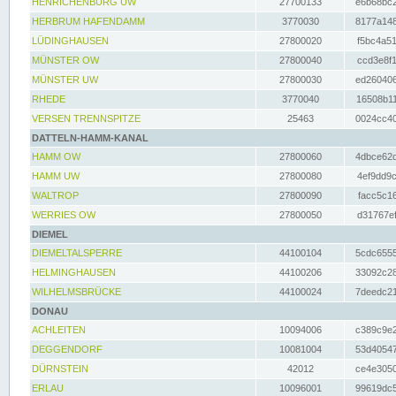
HENRICHENBURG UW
27700133
e6b68bc2
HERBRUM HAFENDAMM
3770030
8177a148
LÜDINGHAUSEN
27800020
f5bc4a51
MÜNSTER OW
27800040
ccd3e8f1
MÜNSTER UW
27800030
ed260406
RHEDE
3770040
16508b11
VERSEN TRENNSPITZE
25463
0024cc40
DATTELN-HAMM-KANAL
HAMM OW
27800060
4dbce62d
HAMM UW
27800080
4ef9dd9c
WALTROP
27800090
facc5c16
WERRIES OW
27800050
d31767ef
DIEMEL
DIEMELTALSPERRE
44100104
5cdc6555
HELMINGHAUSEN
44100206
33092c28
WILHELMSBRÜCKE
44100024
7deedc21
DONAU
ACHLEITEN
10094006
c389c9e2
DEGGENDORF
10081004
53d40547
DÜRNSTEIN
42012
ce4e3050
ERLAU
10096001
99619dc5