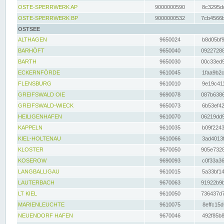
OSTE-SPERRWERK AP
9000000590
8c3295dc
OSTE-SPERRWERK BP
9000000532
7cb4566b
OSTSEE
ALTHAGEN
9650024
b8d05bf9
BARHÖFT
9650040
09227288
BARTH
9650030
00c33ed9
ECKERNFÖRDE
9610045
1faa9b2c
FLENSBURG
9610010
9e19c411
GREIFSWALD OIE
9690078
087b6386
GREIFSWALD-WIECK
9650073
6b53ef42
HEILIGENHAFEN
9610070
06219dd9
KAPPELN
9610035
b09f2243
KIEL-HOLTENAU
9610066
3ad4013f
KLOSTER
9670050
905e7328
KOSEROW
9690093
c0f33a36
LANGBALLIGAU
9610015
5a33bf14
LAUTERBACH
9670063
91922b9b
LT KIEL
9610050
736437d7
MARIENLEUCHTE
9610075
8effc15d
NEUENDORF HAFEN
9670046
492f85b8