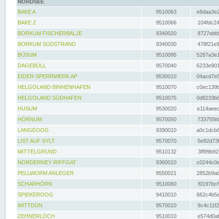
NORDSEE
BAKE A
9510063
e8daa3e2
BAKE Z
9510066
104fdc24
BORKUM FISCHERBALJE
9340020
8727ebfd
BORKUM SÜDSTRAND
9340030
478f21e9
BÜSUM
9510095
5287a3e1
DAGEBÜLL
9570040
6233e901
EIDER-SPERRWERK AP
9530010
04acd7e5
HELGOLAND BINNENHAFEN
9510070
c0ec139b
HELGOLAND SÜDHAFEN
9510075
0d8233b8
HUSUM
9530020
e114aeec
HÖRNUM
9570050
733755fd
LANGEOOG
9390010
a0c1dcb6
LIST AUF SYLT
9570070
5e92d73f
MITTELGRUND
9510132
3ff99b92
NORDERNEY RIFFGAT
9360010
c0244c0e
PELLWORM ANLEGER
9550021
2852b9ab
SCHARHÖRN
9510060
f0197bcf
SPIEKEROOG
9410010
662c4b5e
WITTDÜN
9570010
9c4c11f2
ZEHNERLOCH
9510010
e574d0af