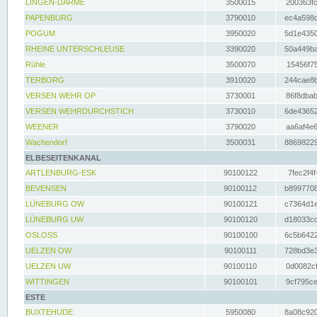
LINGEN-DARME
3500015
200363fc
PAPENBURG
3790010
ec4a598d
POGUM
3950020
5d1e4350
RHEINE UNTERSCHLEUSE
3390020
50a449ba
Rühle
3500070
15456f75
TERBORG
3910020
244cae8b
VERSEN WEHR OP
3730001
86f8dbab
VERSEN WEHRDURCHSTICH
3730010
6de43652
WEENER
3790020
aa6af4e6
Wachendorf
3500031
88698229
ELBESEITENKANAL
ARTLENBURG-ESK
90100122
7fec2f4f
BEVENSEN
90100112
b8997708
LÜNEBURG OW
90100121
c7364d1e
LÜNEBURG UW
90100120
d18033cd
OSLOSS
90100100
6c5b6422
UELZEN OW
90100111
728bd3e3
UELZEN UW
90100110
0d0082cf
WITTINGEN
90100101
9cf795ce
ESTE
BUXTEHUDE
5950080
8a08c920