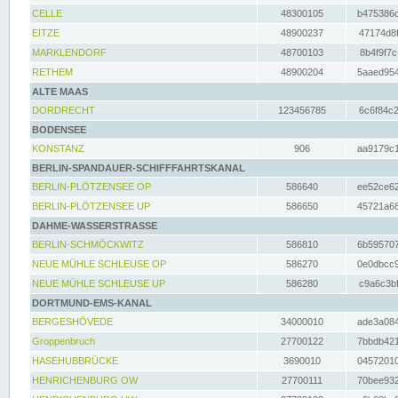
CELLE
48300105
b475386c
EITZE
48900237
47174d8f
MARKLENDORF
48700103
8b4f9f7c
RETHEM
48900204
5aaed954
ALTE MAAS
DORDRECHT
123456785
6c6f84c2
BODENSEE
KONSTANZ
906
aa9179c1
BERLIN-SPANDAUER-SCHIFFFAHRTSKANAL
BERLIN-PLÖTZENSEE OP
586640
ee52ce62
BERLIN-PLÖTZENSEE UP
586650
45721a68
DAHME-WASSERSTRASSE
BERLIN-SCHMÖCKWITZ
586810
6b595707
NEUE MÜHLE SCHLEUSE OP
586270
0e0dbcc9
NEUE MÜHLE SCHLEUSE UP
586280
c9a6c3bf
DORTMUND-EMS-KANAL
BERGESHÖVEDE
34000010
ade3a084
Groppenbruch
27700122
7bbdb421
HASEHUBBRÜCKE
3690010
04572010
HENRICHENBURG OW
27700111
70bee932