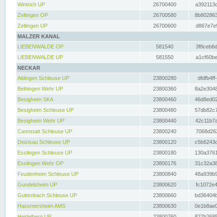
Wintrich UP
26700400
a392113c
Zeltingen OP
26700580
8b802863
Zeltingen UP
26700600
d867e7e9
MALZER KANAL
LIEBENWALDE OP
581540
3f8ceb6d
LIEBENWALDE UP
581550
a1cf60be
NECKAR
Aldingen Schleuse UP
23800280
dfdfb4ff
Beihingen Wehr UP
23800360
8a2e3048
Besigheim SKA
23800460
46d8ed02
Besigheim Schleuse UP
23800480
57db82c7
Besigheim Wehr UP
23800440
42c11b7a
Cannstatt Schleuse UP
23800240
7068d262
Deizisau Schleuse UP
23800120
c5b6243d
Esslingen Schleuse UP
23800180
130a3761
Esslingen Wehr OP
23800176
31c32a38
Feudenheim Schleuse UP
23800840
48a939b9
Gundelsheim UP
23800620
fc1072e4
Guttenbach Schleuse UP
23800660
bd36404b
Hassmersheim AMS
23800630
0e1b8ae0
Heidelberg UP
23800760
827b2685