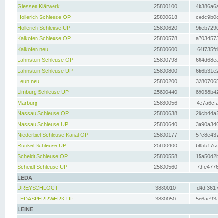
Giessen Klärwerk
25800100
4b386a6a
Hollerich Schleuse OP
25800618
cedc9b0c
Hollerich Schleuse UP
25800620
9beb7290
Kalkofen Schleuse OP
25800578
a7034573
Kalkofen neu
25800600
64f735fd
Lahnstein Schleuse OP
25800798
664d68ea
Lahnstein Schleuse UP
25800800
6b6b31e2
Leun neu
25800200
32807065
Limburg Schleuse UP
25800440
89038b42
Marburg
25830056
4e7a6cfa
Nassau Schleuse OP
25800638
29cb44a2
Nassau Schleuse UP
25800640
3a90a346
Niederbiel Schleuse Kanal OP
25800177
57c8e437
Runkel Schleuse UP
25800400
b85b17cc
Scheidt Schleuse OP
25800558
15a50d2b
Scheidt Schleuse UP
25800560
7dfe4776
LEDA
DREYSCHLOOT
3880010
d4df3617
LEDASPERRWERK UP
3880050
5e6ae93a
LEINE