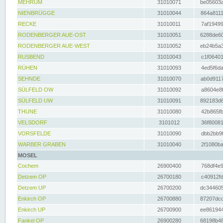
MEHRUM
31010071
be05603a
NIENBRÜGGE
31010044
864a8111
RECKE
31010011
7af19499
RODENBERGER AUE-OST
31010051
6288de60
RODENBERGER AUE-WEST
31010052
eb24b5a3
RUSBEND
31010043
c1f06401
RÜHEN
31010093
4ed5f6da
SEHNDE
31010070
ab0d9117
SÜLFELD OW
31010092
a8604e8f
SÜLFELD UW
31010091
892183d6
THUNE
31010080
42b865fb
VELSDORF
3101012
36f80081
VORSFELDE
31010090
dbb2bb9f
WARBER GRABEN
31010040
2f1080ba
MOSEL
Cochem
26900400
768df4e9
Detzem OP
26700180
c40912fd
Detzem UP
26700200
dc344605
Enkirch OP
26700880
87207dcd
Enkirch UP
26700900
ee861944
Fankel OP
26900280
68198b48