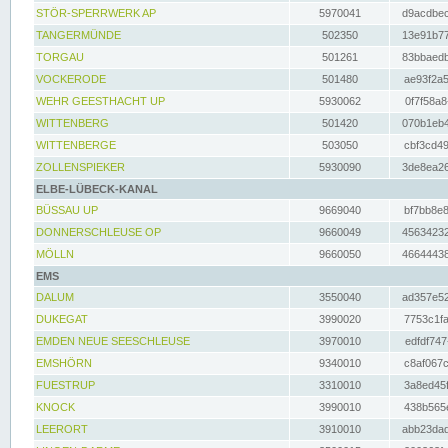
STÖR-SPERRWERK AP
5970041
d9acdbec
TANGERMÜNDE
502350
13e91b77
TORGAU
501261
83bbaedb
VOCKERODE
501480
ae93f2a5
WEHR GEESTHACHT UP
5930062
0f7f58a8
WITTENBERG
501420
070b1eb4
WITTENBERGE
503050
cbf3cd49
ZOLLENSPIEKER
5930090
3de8ea26
ELBE-LÜBECK-KANAL
BÜSSAU UP
9669040
bf7bb8e8
DONNERSCHLEUSE OP
9660049
45634232
MÖLLN
9660050
46644438
EMS
DALUM
3550040
ad357e52
DUKEGAT
3990020
7753c1fa
EMDEN NEUE SEESCHLEUSE
3970010
edfdf747
EMSHÖRN
9340010
c8af067c
FUESTRUP
3310010
3a8ed45f
KNOCK
3990010
438b565e
LEERORT
3910010
abb23dad