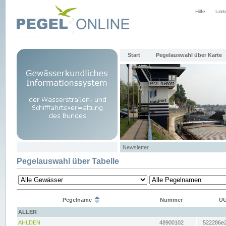
Hilfe
Link
Start
Pegelauswahl über Karte
Newsletter
Pegelauswahl über Tabelle
Pegelname
Nummer
UU
ALLER
AHLDEN
48900102
522286e2