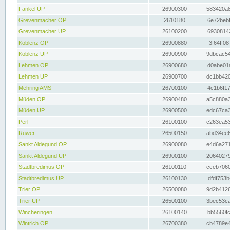
Fankel UP
26900300
583420a8
Grevenmacher OP
2610180
6e72bebf
Grevenmacher UP
26100200
69308142
Koblenz OP
26900880
3f64ff08
Koblenz UP
26900900
9dbcac54
Lehmen OP
26900680
d0abe01a
Lehmen UP
26900700
dc1bb420
Mehring AMS
26700100
4c1b6f17
Müden OP
26900480
a5c880a3
Müden UP
26900500
edc67ca3
Perl
26100100
c263ea53
Ruwer
26500150
abd34ee6
Sankt Aldegund OP
26900080
e4d6a271
Sankt Aldegund UP
26900100
20640279
Stadtbredimus OP
26100110
cceb7060
Stadtbredimus UP
26100130
dfdf753b
Trier OP
26500080
9d2b4126
Trier UP
26500100
3bec53ca
Wincheringen
26100140
bb5560fc
Wintrich OP
26700380
cb4789e4