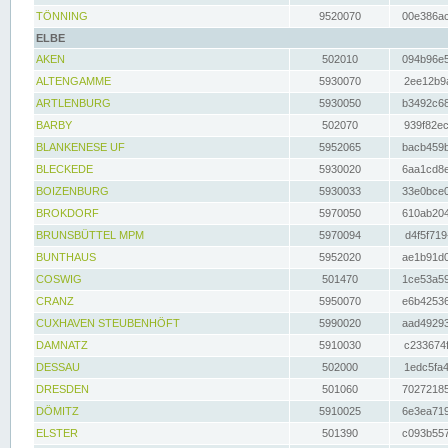
TÖNNING
9520070
00e386ac
ELBE
AKEN
502010
094b96e5
ALTENGAMME
5930070
2ee12b9a
ARTLENBURG
5930050
b3492c68
BARBY
502070
939f82ec
BLANKENESE UF
5952065
bacb459b
BLECKEDE
5930020
6aa1cd8e
BOIZENBURG
5930033
33e0bce0
BROKDORF
5970050
610ab204
BRUNSBÜTTEL MPM
5970094
d4f5f719
BUNTHAUS
5952020
ae1b91d0
COSWIG
501470
1ce53a59
CRANZ
5950070
e6b42536
CUXHAVEN STEUBENHÖFT
5990020
aad49293
DAMNATZ
5910030
c233674f
DESSAU
502000
1edc5fa4
DRESDEN
501060
70272185
DÖMITZ
5910025
6e3ea719
ELSTER
501390
c093b557