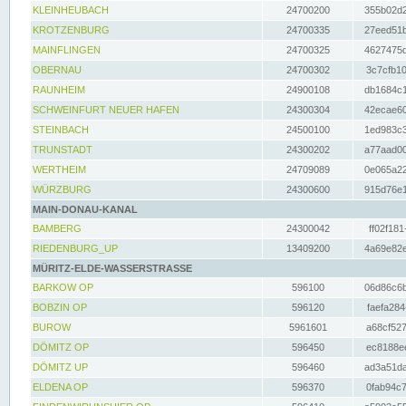
KLEINHEUBACH
24700200
355b02d2
KROTZENBURG
24700335
27eed51b
MAINFLINGEN
24700325
4627475d
OBERNAU
24700302
3c7cfb10
RAUNHEIM
24900108
db1684c1
SCHWEINFURT NEUER HAFEN
24300304
42ecae60
STEINBACH
24500100
1ed983c3
TRUNSTADT
24300202
a77aad00
WERTHEIM
24709089
0e065a22
WÜRZBURG
24300600
915d76e1
MAIN-DONAU-KANAL
BAMBERG
24300042
ff02f181
RIEDENBURG_UP
13409200
4a69e82e
MÜRITZ-ELDE-WASSERSTRASSE
BARKOW OP
596100
06d86c6b
BOBZIN OP
596120
faefa284
BUROW
5961601
a68cf527
DÖMITZ OP
596450
ec8188ee
DÖMITZ UP
596460
ad3a51da
ELDENA OP
596370
0fab94c7