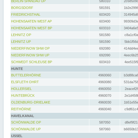
BERLIN-SPANDAU UP
580310
2c68509c
BORGSDORF
581591
1b2e2996
FRIEDRICHSTHAL
603420
314945d6
HOHENSAATEN WEST AP
603400
99309d3e
HOHENSAATEN WEST BP
603310
3404a6e5
LEHNITZ OP
581580
c8a1cf0a
LEHNITZ UP
581590
5bb1f56d
NIEDERFINOW SHW OP
692080
414dd4ee
NIEDERFINOW SHW UP
692090
4eec6b25
SCHWEDT SCHLEUSE BP
603410
4ee515f9
HUNTE
BUTTELERHÖRNE
4960060
b3d88ca6
ELSFLETH OHRT
4960080
531da758
HOLLERSIEL
4960050
2eacef2f
HUNTEBRÜCK
4960070
2e1d458b
OLDENBURG-DRIELAKE
4960030
1b51e55e
REITHÖRNE
4960040
c9df61c4
HAVELKANAL
SCHÖNWALDE OP
587050
d8ef9f21
SCHÖNWALDE UP
587060
b6650b13
IJSSEL