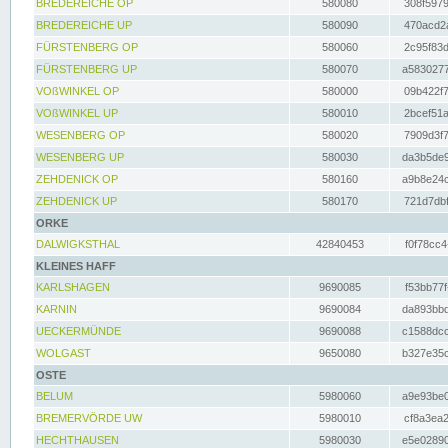
BREDEREICHE OP
580080
308f5979
BREDEREICHE UP
580090
470acd2a
FÜRSTENBERG OP
580060
2c95f83d
FÜRSTENBERG UP
580070
a5830277
VOßWINKEL OP
580000
09b422f7
VOßWINKEL UP
580010
2bcef51a
WESENBERG OP
580020
7909d3f7
WESENBERG UP
580030
da3b5de9
ZEHDENICK OP
580160
a9b8e24c
ZEHDENICK UP
580170
721d7dbf
ORKE
DALWIGKSTHAL
42840453
f0f78cc4
KLEINES HAFF
KARLSHAGEN
9690085
f53bb77f
KARNIN
9690084
da893bbd
UECKERMÜNDE
9690088
c1588dcc
WOLGAST
9650080
b327e35c
OSTE
BELUM
5980060
a9e93be0
BREMERVÖRDE UW
5980010
cf8a3ea2
HECHTHAUSEN
5980030
e5e02890