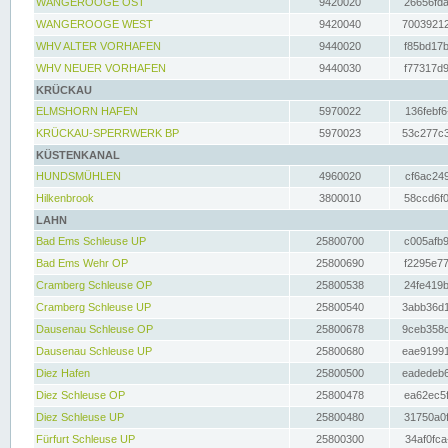
WANGEROOGE OST
9420020
26656fda
WANGEROOGE WEST
9420040
70039212
WHV ALTER VORHAFEN
9440020
f85bd17b
WHV NEUER VORHAFEN
9440030
f77317d9
KRÜCKAU
ELMSHORN HAFEN
5970022
136febf6
KRÜCKAU-SPERRWERK BP
5970023
53c277c3
KÜSTENKANAL
HUNDSMÜHLEN
4960020
cf6ac249
Hilkenbrook
3800010
58ccd6f0
LAHN
Bad Ems Schleuse UP
25800700
c005afb9
Bad Ems Wehr OP
25800690
f2295e77
Cramberg Schleuse OP
25800538
24fe419b
Cramberg Schleuse UP
25800540
3abb36d1
Dausenau Schleuse OP
25800678
9ceb358c
Dausenau Schleuse UP
25800680
eae91991
Diez Hafen
25800500
eadedeb6
Diez Schleuse OP
25800478
ea62ec5f
Diez Schleuse UP
25800480
31750a0f
Fürfurt Schleuse UP
25800300
34af0fca