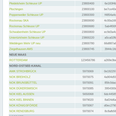
Pleidelsheim Schleuse UP
23800400
6e183f4b
Plochingen
23800100
be7ce40e
Poppenweiler Schleuse UP
23800300
f4854a4c
Rockenau SKA
23800690
4c00a166
Rockenau Schleuse UP
23800680
5ab4f00f
Schwabenheim Schleuse UP
23800800
ec9d3a4d
Untertürkheim Schleuse UP
23800220
a5ca02fb
Wieblingen Wehr UP neu
23800780
66d887a6
Ziegelhausen AMS
23800745
3944c1fd
NEUE MAAS
ROTTERDAM
123456786
a269e3be
NORD-OSTSEE-KANAL
AWK STROHBRÜCK
5970069
0e192297
NOK BREIHOLZ
5970075
4a904d59
NOK BRUNSBÜTTEL
5970091
85fc0dac
NOK DÜKERSWISCH
5970085
3954300d
NOK KIEL AUSSEN
5650068
6dc44585
NOK KIEL BINNEN
5979020
8af24d6a
NOK KÖNIGSFÖRDE
5970067
d0ec2790
NOK RENDSBURG
5970074
8c8afb56