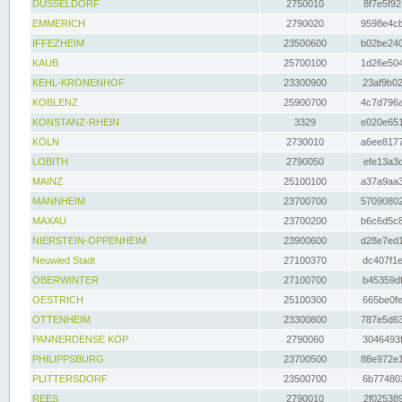
DÜSSELDORF
2750010
8f7e5f92
EMMERICH
2790020
9598e4cb
IFFEZHEIM
23500600
b02be240
KAUB
25700100
1d26e504
KEHL-KRONENHOF
23300900
23af9b02
KOBLENZ
25900700
4c7d796a
KONSTANZ-RHEIN
3329
e020e651
KÖLN
2730010
a6ee8177
LOBITH
2790050
efe13a3d
MAINZ
25100100
a37a9aa3
MANNHEIM
23700700
57090802
MAXAU
23700200
b6c6d5c8
NIERSTEIN-OPPENHEIM
23900600
d28e7ed1
Neuwied Stadt
27100370
dc407f1e
OBERWINTER
27100700
b45359df
OESTRICH
25100300
665be0fe
OTTENHEIM
23300800
787e5d63
PANNERDENSE KOP
2790060
3046493f
PHILIPPSBURG
23700500
88e972e1
PLITTERSDORF
23500700
6b774802
REES
2790010
2f025389