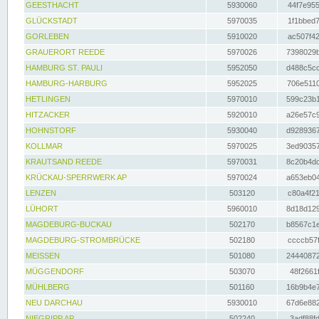
GEESTHACHT
5930060
44f7e955
GLÜCKSTADT
5970035
1f1bbed7
GORLEBEN
5910020
ac507f42
GRAUERORT REEDE
5970026
7398029b
HAMBURG ST. PAULI
5952050
d488c5cc
HAMBURG-HARBURG
5952025
706e5110
HETLINGEN
5970010
599c23b1
HITZACKER
5920010
a26e57c9
HOHNSTORF
5930040
d9289367
KOLLMAR
5970025
3ed90357
KRAUTSAND REEDE
5970031
8c20b4dc
KRÜCKAU-SPERRWERK AP
5970024
a653eb04
LENZEN
503120
c80a4f21
LÜHORT
5960010
8d18d129
MAGDEBURG-BUCKAU
502170
b8567c1e
MAGDEBURG-STROMBRÜCKE
502180
ccccb57f
MEISSEN
501080
24440872
MÜGGENDORF
503070
48f2661f
MÜHLBERG
501160
16b9b4e7
NEU DARCHAU
5930010
67d6e882
NIEGRIPP AP
502240
3adf88fd