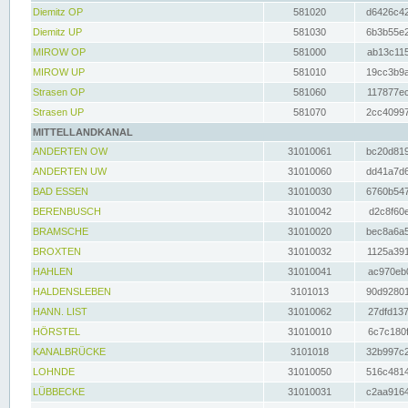
Diemitz OP
581020
d6426c42
Diemitz UP
581030
6b3b55e2
MIROW OP
581000
ab13c115
MIROW UP
581010
19cc3b9a
Strasen OP
581060
117877ec
Strasen UP
581070
2cc40997
MITTELLANDKANAL
ANDERTEN OW
31010061
bc20d819
ANDERTEN UW
31010060
dd41a7d6
BAD ESSEN
31010030
6760b547
BERENBUSCH
31010042
d2c8f60e
BRAMSCHE
31010020
bec8a6a5
BROXTEN
31010032
1125a391
HAHLEN
31010041
ac970eb0
HALDENSLEBEN
3101013
90d92801
HANN. LIST
31010062
27dfd137
HÖRSTEL
31010010
6c7c180f
KANALBRÜCKE
3101018
32b997c2
LOHNDE
31010050
516c4814
LÜBBECKE
31010031
c2aa9164