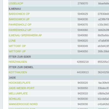
IJSSELKOP
2790070
bbaefa8e
ILMENAU
BARDOWICK OP
5940029
07830b68
BARDOWICK UP
5940030
a238b70f
FAHRENHOLZ OP
5940070
c33c3667
FAHRENHOLZ UP
5940060
bb62b28f
ILMENAU SPERRWERK AP
5940080
6b05e8dc
LÜNE
5940020
d7a8df36
WITTORF OP
5940049
eb3d4195
WITTORF UP
5940050
308c39b6
ITTER ZUR EDER
HERZHAUSEN
42800218
855205e7
ITTER ZUR DIEMEL
KOTTHAUSEN
44100013
36243256
JADE
HOOKSIELPLATE
9430020
fac30fe9
JADE-WESER-PORT
9430050
33bdec83
MELLUMPLATE
9420010
c8b9a2b6
SCHILLIG
9430030
b1cda5a0
WANGEROOGE NORD
9420030
c41d42b1