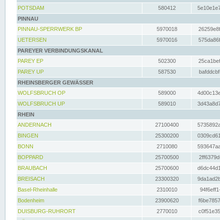
POTSDAM
580412
5e10e1e7
PINNAU
PINNAU-SPERRWERK BP
5970018
26259e8f
UETERSEN
5970016
575da86f
PAREYER VERBINDUNGSKANAL
PAREY EP
502300
25ca1bef
PAREY UP
587530
bafddcbf
RHEINSBERGER GEWÄSSER
WOLFSBRUCH OP
589000
4d00c13e
WOLFSBRUCH UP
589010
3d43a8d7
RHEIN
ANDERNACH
27100400
5735892a
BINGEN
25300200
0309cd61
BONN
2710080
593647aa
BOPPARD
25700500
2ff6379d
BRAUBACH
25700600
d6dc44d1
BREISACH
23300320
9da1ad2b
Basel-Rheinhalle
2310010
94f6eff1
Bodenheim
23900620
f6be7857
DUISBURG-RUHRORT
2770010
c0f51e35