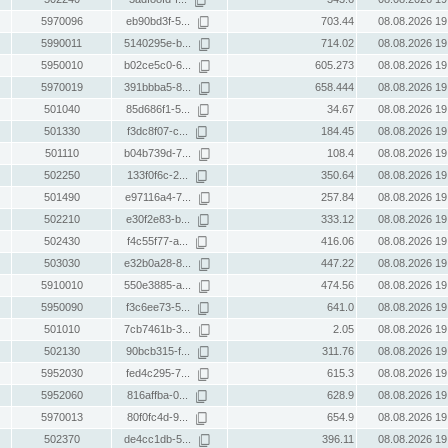
5970096
eb90bd3f-5...
703.44
08.08.2026 19
5990011
5140295e-b...
714.02
08.08.2026 19
5950010
b02ce5c0-6...
605.273
08.08.2026 19
5970019
391bbba5-8...
658.444
08.08.2026 19
501040
85d686f1-5...
34.67
08.08.2026 19
501330
f3dc8f07-c...
184.45
08.08.2026 19
501110
b04b739d-7...
108.4
08.08.2026 19
502250
133f0f6c-2...
350.64
08.08.2026 19
501490
e97116a4-7...
257.84
08.08.2026 19
502210
e30f2e83-b...
333.12
08.08.2026 19
502430
f4c55f77-a...
416.06
08.08.2026 19
503030
e32b0a28-8...
447.22
08.08.2026 19
5910010
550e3885-a...
474.56
08.08.2026 19
5950090
f3c6ee73-5...
641.0
08.08.2026 19
501010
7cb7461b-3...
2.05
08.08.2026 19
502130
90bcb315-f...
311.76
08.08.2026 19
5952030
fed4c295-7...
615.3
08.08.2026 19
5952060
816affba-0...
628.9
08.08.2026 19
5970013
80f0fc4d-9...
654.9
08.08.2026 19
502370
de4cc1db-5...
396.11
08.08.2026 19