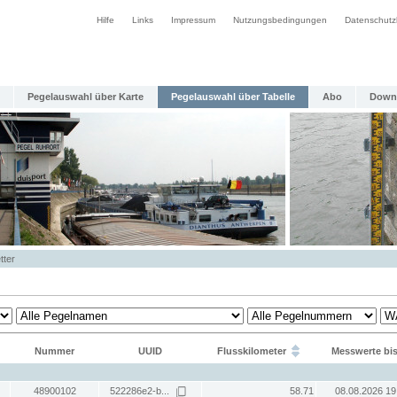
Hilfe
Links
Impressum
Nutzungsbedingungen
Datenschutz
Pegelauswahl über Karte
Pegelauswahl über Tabelle
Abo
Down
tter
Nummer
UUID
Flusskilometer
Messwerte bi
48900102
522286e2-b...
58.71
08.08.2026 19