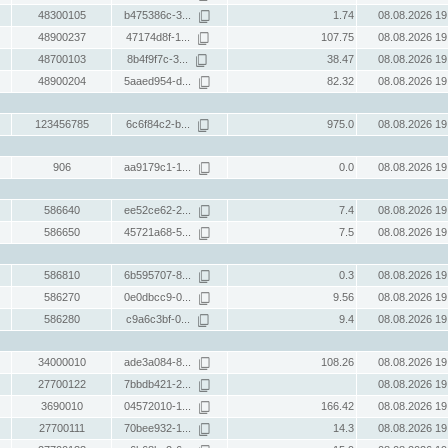
48300105
b475386c-3...
1.74
08.08.2026 19
48900237
47174d8f-1...
107.75
08.08.2026 19
48700103
8b4f9f7c-3...
38.47
08.08.2026 19
48900204
5aaed954-d...
82.32
08.08.2026 19
123456785
6c6f84c2-b...
975.0
08.08.2026 19
906
aa9179c1-1...
0.0
08.08.2026 19
586640
ee52ce62-2...
7.4
08.08.2026 19
586650
45721a68-5...
7.5
08.08.2026 19
586810
6b595707-8...
0.3
08.08.2026 19
586270
0e0dbcc9-0...
9.56
08.08.2026 19
586280
c9a6c3bf-0...
9.4
08.08.2026 19
34000010
ade3a084-8...
108.26
08.08.2026 19
27700122
7bbdb421-2...
08.08.2026 19
3690010
04572010-1...
166.42
08.08.2026 19
27700111
70bee932-1...
14.3
08.08.2026 19