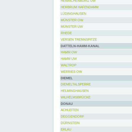
HENRICHENBURG UW
HERBRUM HAFENDAMM
LÜDINGHAUSEN
MÜNSTER OW
MÜNSTER UW
RHEDE
VERSEN TRENNSPITZE
DATTELN-HAMM-KANAL
HAMM OW
HAMM UW
WALTROP
WERRIES OW
DIEMEL
DIEMELTALSPERRE
HELMINGHAUSEN
WILHELMSBRÜCKE
DONAU
ACHLEITEN
DEGGENDORF
DÜRNSTEIN
ERLAU