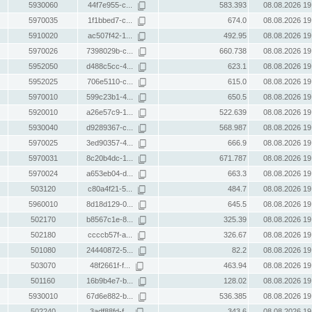
5930060
44f7e955-c...
583.393
08.08.2026 19
5970035
1f1bbed7-c...
674.0
08.08.2026 19
5910020
ac507f42-1...
492.95
08.08.2026 19
5970026
7398029b-c...
660.738
08.08.2026 19
5952050
d488c5cc-4...
623.1
08.08.2026 19
5952025
706e5110-c...
615.0
08.08.2026 19
5970010
599c23b1-4...
650.5
08.08.2026 19
5920010
a26e57c9-1...
522.639
08.08.2026 19
5930040
d9289367-c...
568.987
08.08.2026 19
5970025
3ed90357-4...
666.9
08.08.2026 19
5970031
8c20b4dc-1...
671.787
08.08.2026 19
5970024
a653eb04-d...
663.3
08.08.2026 19
503120
c80a4f21-5...
484.7
08.08.2026 19
5960010
8d18d129-0...
645.5
08.08.2026 19
502170
b8567c1e-8...
325.39
08.08.2026 19
502180
ccccb57f-a...
326.67
08.08.2026 19
501080
24440872-5...
82.2
08.08.2026 19
503070
48f2661f-f...
463.94
08.08.2026 19
501160
16b9b4e7-b...
128.02
08.08.2026 19
5930010
67d6e882-b...
536.385
08.08.2026 19
502240
3adf88fd-f...
343.6
08.08.2026 19