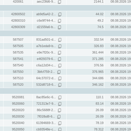
420061
aec23fd6-9...
2144.1
08.08.2026 19
42800502
ab9d5a42-2...
44.02
08.08.2026 19
42800310
c6e9f744-4...
49.2
08.08.2026 19
42800309
d2155fa6-b...
74.5
08.08.2026 19
587507
831ad501-d...
332.54
08.08.2026 19
587505
a7b1eda9-b...
326.83
08.08.2026 19
587535
e9e7f20c-9...
361.444
08.08.2026 19
587541
e4f29379-6...
371.285
08.08.2026 19
587540
c6a12d34-c...
376.56
08.08.2026 19
587550
3bfcf759-2...
376.965
08.08.2026 19
587510
64c37072-d...
344.686
08.08.2026 19
587520
532d8718-6...
346.162
08.08.2026 19
9520081
8ac85e6c-6...
110.1
08.08.2026 19
9520060
721313e7-9...
83.14
08.08.2026 19
9520020
86c5688f-2...
26.09
08.08.2026 19
9520030
7f01fbd8-6...
26.09
08.08.2026 19
9520040
61394669-3...
78.19
08.08.2026 19
9520050
cb93548e-c...
78.312
08.08.2026 19