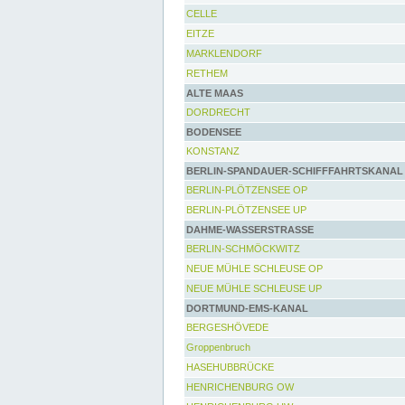
CELLE
EITZE
MARKLENDORF
RETHEM
ALTE MAAS
DORDRECHT
BODENSEE
KONSTANZ
BERLIN-SPANDAUER-SCHIFFFAHRTSKANAL
BERLIN-PLÖTZENSEE OP
BERLIN-PLÖTZENSEE UP
DAHME-WASSERSTRASSE
BERLIN-SCHMÖCKWITZ
NEUE MÜHLE SCHLEUSE OP
NEUE MÜHLE SCHLEUSE UP
DORTMUND-EMS-KANAL
BERGESHÖVEDE
Groppenbruch
HASEHUBBRÜCKE
HENRICHENBURG OW