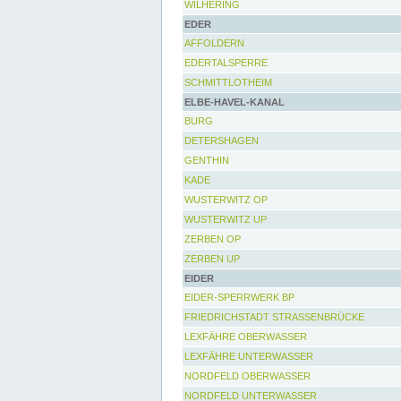
WILHERING
EDER
AFFOLDERN
EDERTALSPERRE
SCHMITTLOTHEIM
ELBE-HAVEL-KANAL
BURG
DETERSHAGEN
GENTHIN
KADE
WUSTERWITZ OP
WUSTERWITZ UP
ZERBEN OP
ZERBEN UP
EIDER
EIDER-SPERRWERK BP
FRIEDRICHSTADT STRASSENBRÜCKE
LEXFÄHRE OBERWASSER
LEXFÄHRE UNTERWASSER
NORDFELD OBERWASSER
NORDFELD UNTERWASSER