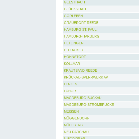
GEESTHACHT
GLÜCKSTADT
GORLEBEN
GRAUERORT REEDE
HAMBURG ST. PAULI
HAMBURG-HARBURG
HETLINGEN
HITZACKER
HOHNSTORF
KOLLMAR
KRAUTSAND REEDE
KRÜCKAU-SPERRWERK AP
LENZEN
LÜHORT
MAGDEBURG-BUCKAU
MAGDEBURG-STROMBRÜCKE
MEISSEN
MÜGGENDORF
MÜHLBERG
NEU DARCHAU
NIEGRIPP AP