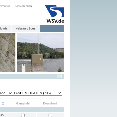
hinweise
Einstellungen
loads
Webservices
s
Ganglinie
Download
:45