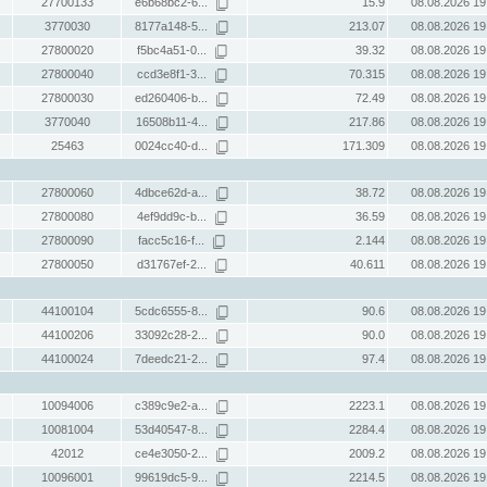
27700133
e6b68bc2-6...
15.9
08.08.2026 19
3770030
8177a148-5...
213.07
08.08.2026 19
27800020
f5bc4a51-0...
39.32
08.08.2026 19
27800040
ccd3e8f1-3...
70.315
08.08.2026 19
27800030
ed260406-b...
72.49
08.08.2026 19
3770040
16508b11-4...
217.86
08.08.2026 19
25463
0024cc40-d...
171.309
08.08.2026 19
27800060
4dbce62d-a...
38.72
08.08.2026 19
27800080
4ef9dd9c-b...
36.59
08.08.2026 19
27800090
facc5c16-f...
2.144
08.08.2026 19
27800050
d31767ef-2...
40.611
08.08.2026 19
44100104
5cdc6555-8...
90.6
08.08.2026 19
44100206
33092c28-2...
90.0
08.08.2026 19
44100024
7deedc21-2...
97.4
08.08.2026 19
10094006
c389c9e2-a...
2223.1
08.08.2026 19
10081004
53d40547-8...
2284.4
08.08.2026 19
42012
ce4e3050-2...
2009.2
08.08.2026 19
10096001
99619dc5-9...
2214.5
08.08.2026 19