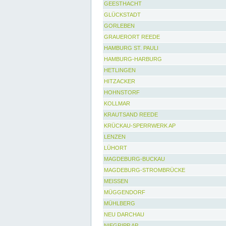
GEESTHACHT
GLÜCKSTADT
GORLEBEN
GRAUERORT REEDE
HAMBURG ST. PAULI
HAMBURG-HARBURG
HETLINGEN
HITZACKER
HOHNSTORF
KOLLMAR
KRAUTSAND REEDE
KRÜCKAU-SPERRWERK AP
LENZEN
LÜHORT
MAGDEBURG-BUCKAU
MAGDEBURG-STROMBRÜCKE
MEISSEN
MÜGGENDORF
MÜHLBERG
NEU DARCHAU
NIEGRIPP AP