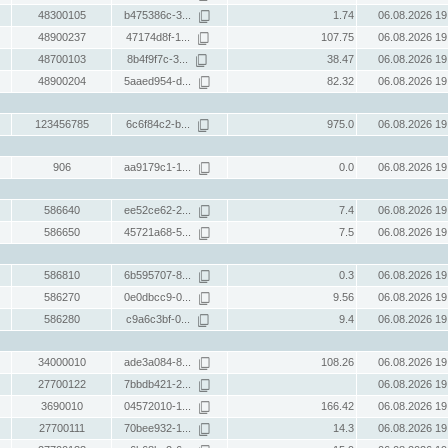
48300105
b475386c-3...
1.74
06.08.2026 19
48900237
47174d8f-1...
107.75
06.08.2026 19
48700103
8b4f9f7c-3...
38.47
06.08.2026 19
48900204
5aaed954-d...
82.32
06.08.2026 19
123456785
6c6f84c2-b...
975.0
06.08.2026 19
906
aa9179c1-1...
0.0
06.08.2026 19
586640
ee52ce62-2...
7.4
06.08.2026 19
586650
45721a68-5...
7.5
06.08.2026 19
586810
6b595707-8...
0.3
06.08.2026 19
586270
0e0dbcc9-0...
9.56
06.08.2026 19
586280
c9a6c3bf-0...
9.4
06.08.2026 19
34000010
ade3a084-8...
108.26
06.08.2026 19
27700122
7bbdb421-2...
06.08.2026 19
3690010
04572010-1...
166.42
06.08.2026 19
27700111
70bee932-1...
14.3
06.08.2026 19