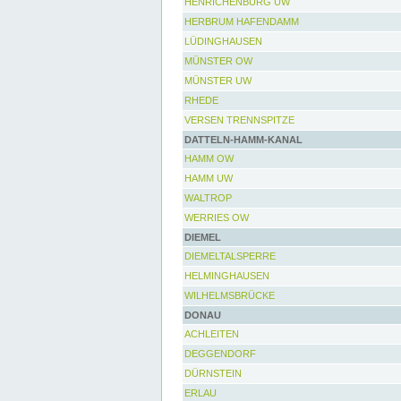
HENRICHENBURG UW
HERBRUM HAFENDAMM
LÜDINGHAUSEN
MÜNSTER OW
MÜNSTER UW
RHEDE
VERSEN TRENNSPITZE
DATTELN-HAMM-KANAL
HAMM OW
HAMM UW
WALTROP
WERRIES OW
DIEMEL
DIEMELTALSPERRE
HELMINGHAUSEN
WILHELMSBRÜCKE
DONAU
ACHLEITEN
DEGGENDORF
DÜRNSTEIN
ERLAU