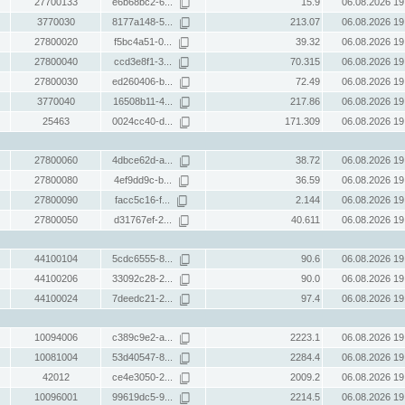
27700133
e6b68bc2-6...
15.9
06.08.2026 19
3770030
8177a148-5...
213.07
06.08.2026 19
27800020
f5bc4a51-0...
39.32
06.08.2026 19
27800040
ccd3e8f1-3...
70.315
06.08.2026 19
27800030
ed260406-b...
72.49
06.08.2026 19
3770040
16508b11-4...
217.86
06.08.2026 19
25463
0024cc40-d...
171.309
06.08.2026 19
27800060
4dbce62d-a...
38.72
06.08.2026 19
27800080
4ef9dd9c-b...
36.59
06.08.2026 19
27800090
facc5c16-f...
2.144
06.08.2026 19
27800050
d31767ef-2...
40.611
06.08.2026 19
44100104
5cdc6555-8...
90.6
06.08.2026 19
44100206
33092c28-2...
90.0
06.08.2026 19
44100024
7deedc21-2...
97.4
06.08.2026 19
10094006
c389c9e2-a...
2223.1
06.08.2026 19
10081004
53d40547-8...
2284.4
06.08.2026 19
42012
ce4e3050-2...
2009.2
06.08.2026 19
10096001
99619dc5-9...
2214.5
06.08.2026 19