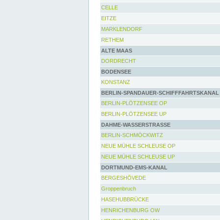
CELLE
EITZE
MARKLENDORF
RETHEM
ALTE MAAS
DORDRECHT
BODENSEE
KONSTANZ
BERLIN-SPANDAUER-SCHIFFFAHRTSKANAL
BERLIN-PLÖTZENSEE OP
BERLIN-PLÖTZENSEE UP
DAHME-WASSERSTRASSE
BERLIN-SCHMÖCKWITZ
NEUE MÜHLE SCHLEUSE OP
NEUE MÜHLE SCHLEUSE UP
DORTMUND-EMS-KANAL
BERGESHÖVEDE
Groppenbruch
HASEHUBBRÜCKE
HENRICHENBURG OW