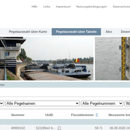
Hilfe
Links
Impressum
Nutzungsbedingungen
Datenschutz
Pegelauswahl über Karte
Pegelauswahl über Tabelle
Abo
Down
tter
Nummer
UUID
Flusskilometer
Messwerte bi
48900102
522286e2-b...
58.71
06.08.2026 19