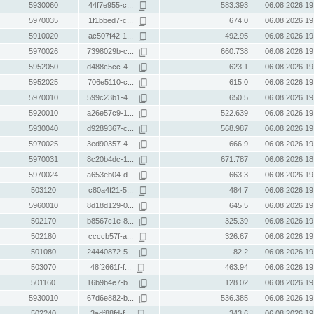
5930060
44f7e955-c...
583.393
06.08.2026 19
5970035
1f1bbed7-c...
674.0
06.08.2026 19
5910020
ac507f42-1...
492.95
06.08.2026 19
5970026
7398029b-c...
660.738
06.08.2026 19
5952050
d488c5cc-4...
623.1
06.08.2026 19
5952025
706e5110-c...
615.0
06.08.2026 19
5970010
599c23b1-4...
650.5
06.08.2026 19
5920010
a26e57c9-1...
522.639
06.08.2026 19
5930040
d9289367-c...
568.987
06.08.2026 19
5970025
3ed90357-4...
666.9
06.08.2026 19
5970031
8c20b4dc-1...
671.787
06.08.2026 18
5970024
a653eb04-d...
663.3
06.08.2026 19
503120
c80a4f21-5...
484.7
06.08.2026 19
5960010
8d18d129-0...
645.5
06.08.2026 19
502170
b8567c1e-8...
325.39
06.08.2026 19
502180
ccccb57f-a...
326.67
06.08.2026 19
501080
24440872-5...
82.2
06.08.2026 19
503070
48f2661f-f...
463.94
06.08.2026 19
501160
16b9b4e7-b...
128.02
06.08.2026 19
5930010
67d6e882-b...
536.385
06.08.2026 19
502240
3adf88fd-f...
343.6
06.08.2026 19