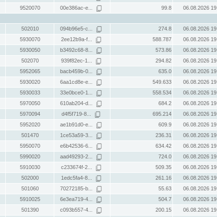
9520070
00e386ac-e...
99.8
06.08.2026 19
502010
094b96e5-c...
274.8
06.08.2026 19
5930070
2ee12b9a-f...
588.787
06.08.2026 19
5930050
b3492c68-8...
573.86
06.08.2026 19
502070
939f82ec-1...
294.82
06.08.2026 19
5952065
bacb459b-0...
635.0
06.08.2026 19
5930020
6aa1cd8e-e...
549.633
06.08.2026 19
5930033
33e0bce0-1...
558.534
06.08.2026 19
5970050
610ab204-d...
684.2
06.08.2026 19
5970094
d4f5f719-8...
695.214
06.08.2026 19
5952020
ae1b91d0-e...
609.9
06.08.2026 19
501470
1ce53a59-3...
236.31
06.08.2026 19
5950070
e6b42536-6...
634.42
06.08.2026 19
5990020
aad49293-2...
724.0
06.08.2026 19
5910030
c233674f-2...
509.35
06.08.2026 19
502000
1edc5fa4-8...
261.16
06.08.2026 19
501060
70272185-b...
55.63
06.08.2026 19
5910025
6e3ea719-4...
504.7
06.08.2026 19
501390
c093b557-4...
200.15
06.08.2026 19