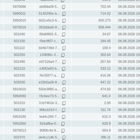
5970096
eb90bd3f-5...
703.44
06.08.2026 19
5990011
5140295e-b...
714.02
06.08.2026 19
5950010
b02ce5c0-6...
605.273
06.08.2026 19
5970019
391bbba5-8...
658.444
06.08.2026 19
501040
85d686f1-5...
34.67
06.08.2026 19
501330
f3dc8f07-c...
184.45
06.08.2026 19
501110
b04b739d-7...
108.4
06.08.2026 19
502250
133f0f6c-2...
350.64
06.08.2026 19
501490
e97116a4-7...
257.84
06.08.2026 19
502210
e30f2e83-b...
333.12
06.08.2026 19
502430
f4c55f77-a...
416.06
06.08.2026 19
503030
e32b0a28-8...
447.22
06.08.2026 19
5910010
550e3885-a...
474.56
06.08.2026 19
5950090
f3c6ee73-5...
641.0
06.08.2026 19
501010
7cb7461b-3...
2.05
06.08.2026 19
502130
90bcb315-f...
311.76
06.08.2026 19
5952030
fed4c295-7...
615.3
06.08.2026 19
5952060
816affba-0...
628.9
06.08.2026 19
5970013
80f0fc4d-9...
654.9
06.08.2026 19
502370
de4cc1db-5...
396.11
06.08.2026 19