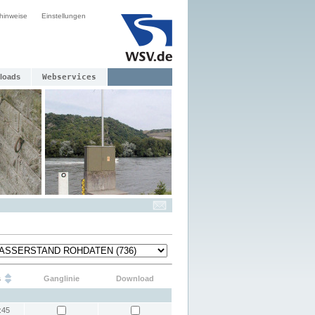
hinweise
Einstellungen
loads
Webservices
s
Ganglinie
Download
:45