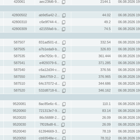
420061
aec23fd6-9...
2144.1
06.08.2026 19
42800502
ab9d5a42-2...
44.02
06.08.2026 19
42800310
c6e9f744-4...
49.2
06.08.2026 19
42800309
d2155fa6-b...
74.5
06.08.2026 19
587507
831ad501-d...
332.54
06.08.2026 19
587505
a7b1eda9-b...
326.83
06.08.2026 19
587535
e9e7f20c-9...
361.444
06.08.2026 19
587541
e4f29379-6...
371.285
06.08.2026 19
587540
c6a12d34-c...
376.56
06.08.2026 19
587550
3bfcf759-2...
376.965
06.08.2026 19
587510
64c37072-d...
344.686
06.08.2026 19
587520
532d8718-6...
346.162
06.08.2026 19
9520081
8ac85e6c-6...
110.1
06.08.2026 19
9520060
721313e7-9...
83.14
06.08.2026 19
9520020
86c5688f-2...
26.09
06.08.2026 19
9520030
7f01fbd8-6...
26.09
06.08.2026 19
9520040
61394669-3...
78.19
06.08.2026 19
9520050
cb93548e-c...
78.312
06.08.2026 19