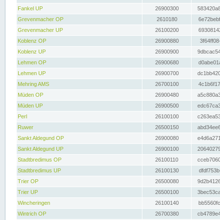
Fankel UP
26900300
583420a8
Grevenmacher OP
2610180
6e72bebf
Grevenmacher UP
26100200
69308142
Koblenz OP
26900880
3f64ff08
Koblenz UP
26900900
9dbcac54
Lehmen OP
26900680
d0abe01a
Lehmen UP
26900700
dc1bb420
Mehring AMS
26700100
4c1b6f17
Müden OP
26900480
a5c880a3
Müden UP
26900500
edc67ca3
Perl
26100100
c263ea53
Ruwer
26500150
abd34ee6
Sankt Aldegund OP
26900080
e4d6a271
Sankt Aldegund UP
26900100
20640279
Stadtbredimus OP
26100110
cceb7060
Stadtbredimus UP
26100130
dfdf753b
Trier OP
26500080
9d2b4126
Trier UP
26500100
3bec53ca
Wincheringen
26100140
bb5560fc
Wintrich OP
26700380
cb4789e4