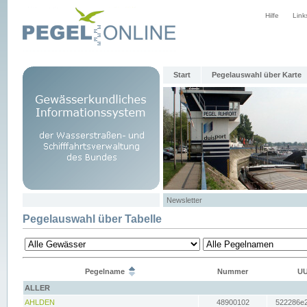
Hilfe
Link
Start
Pegelauswahl über Karte
Newsletter
Pegelauswahl über Tabelle
Pegelname
Nummer
UU
ALLER
AHLDEN
48900102
522286e2