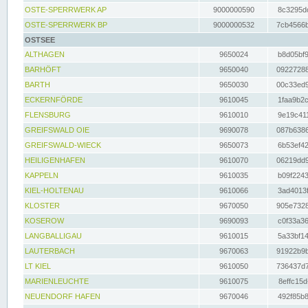
OSTE-SPERRWERK AP
9000000590
8c3295dc
OSTE-SPERRWERK BP
9000000532
7cb4566b
OSTSEE
ALTHAGEN
9650024
b8d05bf9
BARHÖFT
9650040
09227288
BARTH
9650030
00c33ed9
ECKERNFÖRDE
9610045
1faa9b2c
FLENSBURG
9610010
9e19c411
GREIFSWALD OIE
9690078
087b6386
GREIFSWALD-WIECK
9650073
6b53ef42
HEILIGENHAFEN
9610070
06219dd9
KAPPELN
9610035
b09f2243
KIEL-HOLTENAU
9610066
3ad4013f
KLOSTER
9670050
905e7328
KOSEROW
9690093
c0f33a36
LANGBALLIGAU
9610015
5a33bf14
LAUTERBACH
9670063
91922b9b
LT KIEL
9610050
736437d7
MARIENLEUCHTE
9610075
8effc15d
NEUENDORF HAFEN
9670046
492f85b8