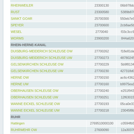
RHEINWEILER
23300130
06b978dd
RUST
23300580
5389b878
SANKT GOAR
25700300
550eb7e9
SPEYER
23700600
2cb8ae5b
WESEL
2770040
f33c3cc9
WORMS
23900200
844a620f
RHEIN-HERNE-KANAL
DUISBURG-MEIDERICH SCHLEUSE OW
27700262
f18e81da
DUISBURG-MEIDERICH SCHLEUSE UW
27700273
48780245
GELSENKIRCHEN SCHLEUSE OW
27700229
5b9f8134
GELSENKIRCHEN SCHLEUSE UW
27700230
427318d0
HERNE OW
27700150
ac6c4362
HERNE UW
27700160
b9975ea1
OBERHAUSEN SCHLEUSE OW
27700240
e251f943
OBERHAUSEN SCHLEUSE UW
27700251
12f63015
WANNE EICKEL SCHLEUSE OW
27700193
05ca0e33
WANNE EICKEL SCHLEUSE UW
27700218
23045f8b
RUHR
Hattingen
2769510000100
c0594fb5
RUHRWEHR OW
27600090
12a3037f