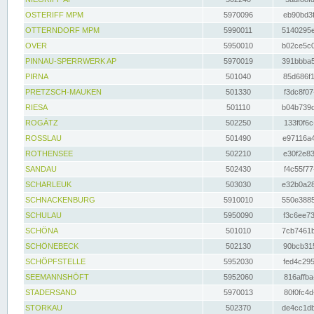
OSTERIFF MPM
5970096
eb90bd3f
OTTERNDORF MPM
5990011
5140295e
OVER
5950010
b02ce5c0
PINNAU-SPERRWERK AP
5970019
391bbba5
PIRNA
501040
85d686f1
PRETZSCH-MAUKEN
501330
f3dc8f07
RIESA
501110
b04b739d
ROGÄTZ
502250
133f0f6c
ROSSLAU
501490
e97116a4
ROTHENSEE
502210
e30f2e83
SANDAU
502430
f4c55f77
SCHARLEUK
503030
e32b0a28
SCHNACKENBURG
5910010
550e3885
SCHULAU
5950090
f3c6ee73
SCHÖNA
501010
7cb7461b
SCHÖNEBECK
502130
90bcb315
SCHÖPFSTELLE
5952030
fed4c295
SEEMANNSHÖFT
5952060
816affba
STADERSAND
5970013
80f0fc4d
STORKAU
502370
de4cc1db