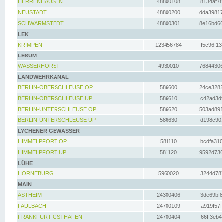
HERRENHAUSEN
48800108
8134af78
NEUSTADT
48800200
dda39817
SCHWARMSTEDT
48800301
8e16bd66
LEK
KRIMPEN
123456784
f5c96f13
LESUM
WASSERHORST
4930010
76844306
LANDWEHRKANAL
BERLIN-OBERSCHLEUSE OP
586600
24ce3282
BERLIN-OBERSCHLEUSE UP
586610
c42ad3df
BERLIN-UNTERSCHLEUSE OP
586620
503ad891
BERLIN-UNTERSCHLEUSE UP
586630
d198c901
LYCHENER GEWÄSSER
HIMMELPFORT OP
581110
bcdfa310
HIMMELPFORT UP
581120
9592d736
LÜHE
HORNEBURG
5960020
3244d787
MAIN
ASTHEIM
24300406
3de69bf8
FAULBACH
24700109
a919f57f
FRANKFURT OSTHAFEN
24700404
66ff3eb4