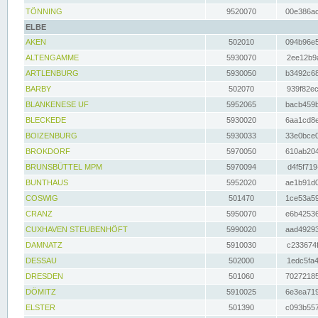
TÖNNING
9520070
00e386ac
ELBE
AKEN
502010
094b96e5
ALTENGAMME
5930070
2ee12b9a
ARTLENBURG
5930050
b3492c68
BARBY
502070
939f82ec
BLANKENESE UF
5952065
bacb459b
BLECKEDE
5930020
6aa1cd8e
BOIZENBURG
5930033
33e0bce0
BROKDORF
5970050
610ab204
BRUNSBÜTTEL MPM
5970094
d4f5f719
BUNTHAUS
5952020
ae1b91d0
COSWIG
501470
1ce53a59
CRANZ
5950070
e6b42536
CUXHAVEN STEUBENHÖFT
5990020
aad49293
DAMNATZ
5910030
c233674f
DESSAU
502000
1edc5fa4
DRESDEN
501060
70272185
DÖMITZ
5910025
6e3ea719
ELSTER
501390
c093b557