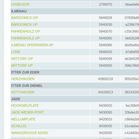
IJSSELKOP
2790070
bbaefa8e
ILMENAU
BARDOWICK OP
5940029
07830b68
BARDOWICK UP
5940030
a238b70f
FAHRENHOLZ OP
5940070
c33c3667
FAHRENHOLZ UP
5940060
bb62b28f
ILMENAU SPERRWERK AP
5940080
6b05e8dc
LÜNE
5940020
d7a8df36
WITTORF OP
5940049
eb3d4195
WITTORF UP
5940050
308c39b6
ITTER ZUR EDER
HERZHAUSEN
42800218
855205e7
ITTER ZUR DIEMEL
KOTTHAUSEN
44100013
36243256
JADE
HOOKSIELPLATE
9430020
fac30fe9
JADE-WESER-PORT
9430050
33bdec83
MELLUMPLATE
9420010
c8b9a2b6
SCHILLIG
9430030
b1cda5a0
WANGEROOGE NORD
9420030
c41d42b1