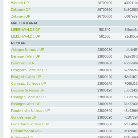
Wintrich UP
26700400
a392113c
Zeltingen OP
26700580
8b802863
Zeltingen UP
26700600
d867e7e9
MALZER KANAL
LIEBENWALDE OP
581540
3f8ceb6d
LIEBENWALDE UP
581550
a1cf60be
NECKAR
Aldingen Schleuse UP
23800280
dfdfb4ff
Beihingen Wehr UP
23800360
8a2e3048
Besigheim SKA
23800460
46d8ed02
Besigheim Schleuse UP
23800480
57db82c7
Besigheim Wehr UP
23800440
42c11b7a
Cannstatt Schleuse UP
23800240
7068d262
Deizisau Schleuse UP
23800120
c5b6243d
Esslingen Schleuse UP
23800180
130a3761
Esslingen Wehr OP
23800176
31c32a38
Feudenheim Schleuse UP
23800840
48a939b9
Gundelsheim UP
23800620
fc1072e4
Guttenbach Schleuse UP
23800660
bd36404b
Hassmersheim AMS
23800630
0e1b8ae0
Heidelberg UP
23800760
827b2685