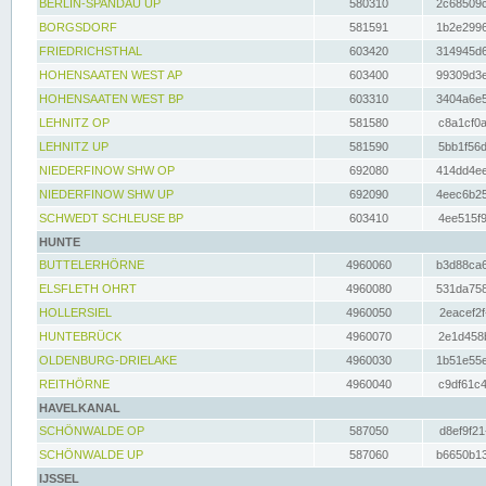
BERLIN-SPANDAU UP
580310
2c68509c
BORGSDORF
581591
1b2e2996
FRIEDRICHSTHAL
603420
314945d6
HOHENSAATEN WEST AP
603400
99309d3e
HOHENSAATEN WEST BP
603310
3404a6e5
LEHNITZ OP
581580
c8a1cf0a
LEHNITZ UP
581590
5bb1f56d
NIEDERFINOW SHW OP
692080
414dd4ee
NIEDERFINOW SHW UP
692090
4eec6b25
SCHWEDT SCHLEUSE BP
603410
4ee515f9
HUNTE
BUTTELERHÖRNE
4960060
b3d88ca6
ELSFLETH OHRT
4960080
531da758
HOLLERSIEL
4960050
2eacef2f
HUNTEBRÜCK
4960070
2e1d458b
OLDENBURG-DRIELAKE
4960030
1b51e55e
REITHÖRNE
4960040
c9df61c4
HAVELKANAL
SCHÖNWALDE OP
587050
d8ef9f21
SCHÖNWALDE UP
587060
b6650b13
IJSSEL