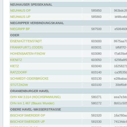
NEUHAUSER SPEISEKANAL
NEUHAUS OP
585850
963bdc26
NEUHAUS UP
585860
bf48cefd
NIEGRIPPER VERBINDUNGSKANAL
NIEGRIPP BP
587500
e506460f
ODER
EISENHÜTTENSTADT
603000
8675aa70
FRANKFURT1 (ODER)
603031
bffdf7f2
HOHENSAATEN-FINOW
603080
f7a639a4
KIENITZ
603050
6298a8f9
KIETZ
603040
16258271
RATZDORF
603140
ca3f535b
SCHWEDT-ODERBRÜCKE
603130
e28babaa
STÜTZKOW
603100
30bff0df
ORANIENBURGER HAVEL
OHV KM 3.014 (HOCHSPANNUNG)
580271
eea7e3dc
OHv km 1.467 (Blaues Wunder)
580272
8b51c505
OBERE HAVEL-WASSERSTRASSE
BISCHOFSWERDER OP
581520
16a780aa
BISCHOFSWERDER UP
581530
74134dc6