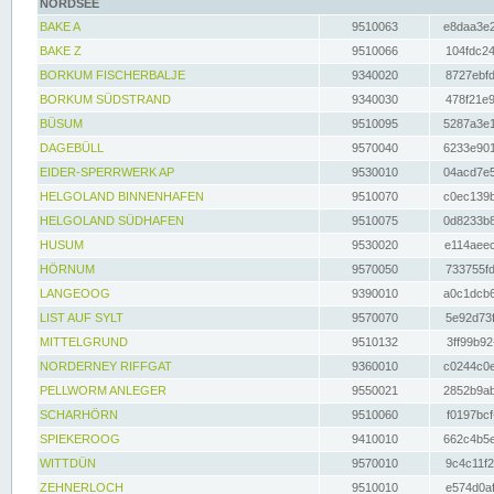
NORDSEE
BAKE A
9510063
e8daa3e2
BAKE Z
9510066
104fdc24
BORKUM FISCHERBALJE
9340020
8727ebfd
BORKUM SÜDSTRAND
9340030
478f21e9
BÜSUM
9510095
5287a3e1
DAGEBÜLL
9570040
6233e901
EIDER-SPERRWERK AP
9530010
04acd7e5
HELGOLAND BINNENHAFEN
9510070
c0ec139b
HELGOLAND SÜDHAFEN
9510075
0d8233b8
HUSUM
9530020
e114aeec
HÖRNUM
9570050
733755fd
LANGEOOG
9390010
a0c1dcb6
LIST AUF SYLT
9570070
5e92d73f
MITTELGRUND
9510132
3ff99b92
NORDERNEY RIFFGAT
9360010
c0244c0e
PELLWORM ANLEGER
9550021
2852b9ab
SCHARHÖRN
9510060
f0197bcf
SPIEKEROOG
9410010
662c4b5e
WITTDÜN
9570010
9c4c11f2
ZEHNERLOCH
9510010
e574d0af