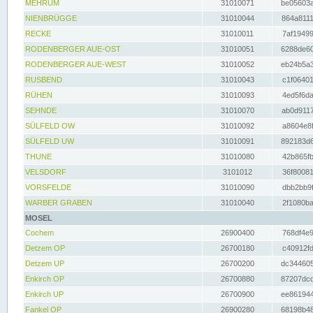
MEHRUM
31010071
be05603a
NIENBRÜGGE
31010044
864a8111
RECKE
31010011
7af19499
RODENBERGER AUE-OST
31010051
6288de60
RODENBERGER AUE-WEST
31010052
eb24b5a3
RUSBEND
31010043
c1f06401
RÜHEN
31010093
4ed5f6da
SEHNDE
31010070
ab0d9117
SÜLFELD OW
31010092
a8604e8f
SÜLFELD UW
31010091
892183d6
THUNE
31010080
42b865fb
VELSDORF
3101012
36f80081
VORSFELDE
31010090
dbb2bb9f
WARBER GRABEN
31010040
2f1080ba
MOSEL
Cochem
26900400
768df4e9
Detzem OP
26700180
c40912fd
Detzem UP
26700200
dc344605
Enkirch OP
26700880
87207dcd
Enkirch UP
26700900
ee861944
Fankel OP
26900280
68198b48