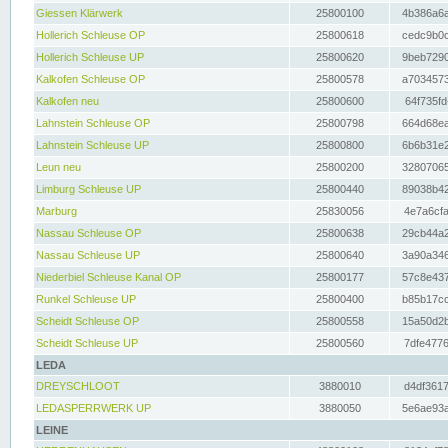
Giessen Klärwerk
25800100
4b386a6a
Hollerich Schleuse OP
25800618
cedc9b0c
Hollerich Schleuse UP
25800620
9beb7290
Kalkofen Schleuse OP
25800578
a7034573
Kalkofen neu
25800600
64f735fd
Lahnstein Schleuse OP
25800798
664d68ea
Lahnstein Schleuse UP
25800800
6b6b31e2
Leun neu
25800200
32807065
Limburg Schleuse UP
25800440
89038b42
Marburg
25830056
4e7a6cfa
Nassau Schleuse OP
25800638
29cb44a2
Nassau Schleuse UP
25800640
3a90a346
Niederbiel Schleuse Kanal OP
25800177
57c8e437
Runkel Schleuse UP
25800400
b85b17cc
Scheidt Schleuse OP
25800558
15a50d2b
Scheidt Schleuse UP
25800560
7dfe4776
LEDA
DREYSCHLOOT
3880010
d4df3617
LEDASPERRWERK UP
3880050
5e6ae93a
LEINE