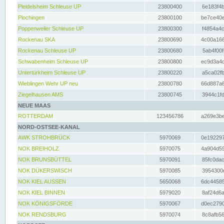
Pleidelsheim Schleuse UP
23800400
6e183f4b
Plochingen
23800100
be7ce40e
Poppenweiler Schleuse UP
23800300
f4854a4c
Rockenau SKA
23800690
4c00a166
Rockenau Schleuse UP
23800680
5ab4f00f
Schwabenheim Schleuse UP
23800800
ec9d3a4d
Untertürkheim Schleuse UP
23800220
a5ca02fb
Wieblingen Wehr UP neu
23800780
66d887a6
Ziegelhausen AMS
23800745
3944c1fd
NEUE MAAS
ROTTERDAM
123456786
a269e3be
NORD-OSTSEE-KANAL
AWK STROHBRÜCK
5970069
0e192297
NOK BREIHOLZ
5970075
4a904d59
NOK BRUNSBÜTTEL
5970091
85fc0dac
NOK DÜKERSWISCH
5970085
3954300d
NOK KIEL AUSSEN
5650068
6dc44585
NOK KIEL BINNEN
5979020
8af24d6a
NOK KÖNIGSFÖRDE
5970067
d0ec2790
NOK RENDSBURG
5970074
8c8afb56