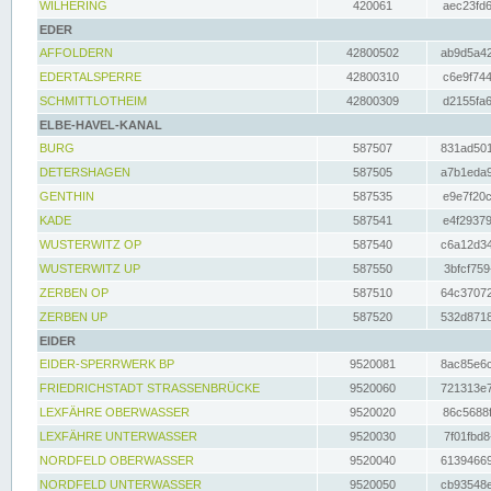
WILHERING
420061
aec23fd6
EDER
AFFOLDERN
42800502
ab9d5a42
EDERTALSPERRE
42800310
c6e9f744
SCHMITTLOTHEIM
42800309
d2155fa6
ELBE-HAVEL-KANAL
BURG
587507
831ad501
DETERSHAGEN
587505
a7b1eda9
GENTHIN
587535
e9e7f20c
KADE
587541
e4f29379
WUSTERWITZ OP
587540
c6a12d34
WUSTERWITZ UP
587550
3bfcf759
ZERBEN OP
587510
64c37072
ZERBEN UP
587520
532d8718
EIDER
EIDER-SPERRWERK BP
9520081
8ac85e6c
FRIEDRICHSTADT STRASSENBRÜCKE
9520060
721313e7
LEXFÄHRE OBERWASSER
9520020
86c5688f
LEXFÄHRE UNTERWASSER
9520030
7f01fbd8
NORDFELD OBERWASSER
9520040
61394669
NORDFELD UNTERWASSER
9520050
cb93548e