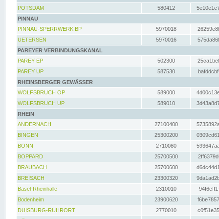
POTSDAM
580412
5e10e1e7
PINNAU
PINNAU-SPERRWERK BP
5970018
26259e8f
UETERSEN
5970016
575da86f
PAREYER VERBINDUNGSKANAL
PAREY EP
502300
25ca1bef
PAREY UP
587530
bafddcbf
RHEINSBERGER GEWÄSSER
WOLFSBRUCH OP
589000
4d00c13e
WOLFSBRUCH UP
589010
3d43a8d7
RHEIN
ANDERNACH
27100400
5735892a
BINGEN
25300200
0309cd61
BONN
2710080
593647aa
BOPPARD
25700500
2ff6379d
BRAUBACH
25700600
d6dc44d1
BREISACH
23300320
9da1ad2b
Basel-Rheinhalle
2310010
94f6eff1
Bodenheim
23900620
f6be7857
DUISBURG-RUHRORT
2770010
c0f51e35