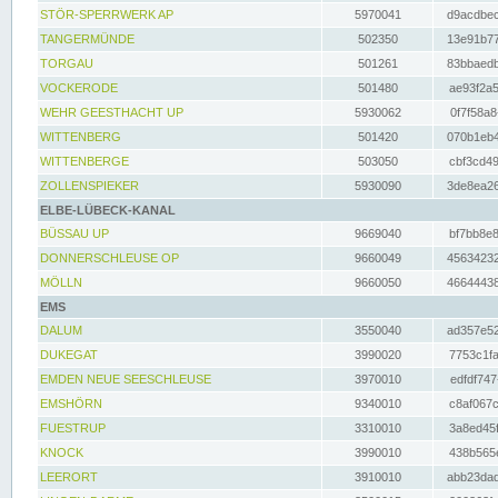
STÖR-SPERRWERK AP
5970041
d9acdbec
TANGERMÜNDE
502350
13e91b77
TORGAU
501261
83bbaedb
VOCKERODE
501480
ae93f2a5
WEHR GEESTHACHT UP
5930062
0f7f58a8
WITTENBERG
501420
070b1eb4
WITTENBERGE
503050
cbf3cd49
ZOLLENSPIEKER
5930090
3de8ea26
ELBE-LÜBECK-KANAL
BÜSSAU UP
9669040
bf7bb8e8
DONNERSCHLEUSE OP
9660049
45634232
MÖLLN
9660050
46644438
EMS
DALUM
3550040
ad357e52
DUKEGAT
3990020
7753c1fa
EMDEN NEUE SEESCHLEUSE
3970010
edfdf747
EMSHÖRN
9340010
c8af067c
FUESTRUP
3310010
3a8ed45f
KNOCK
3990010
438b565e
LEERORT
3910010
abb23dad