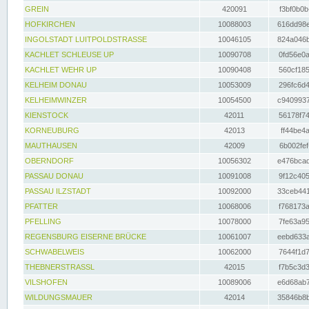
GREIN
420091
f3bf0b0b
HOFKIRCHEN
10088003
616dd98e
INGOLSTADT LUITPOLDSTRASSE
10046105
824a046b
KACHLET SCHLEUSE UP
10090708
0fd56e0a
KACHLET WEHR UP
10090408
560cf185
KELHEIM DONAU
10053009
296fc6d4
KELHEIMWINZER
10054500
c9409937
KIENSTOCK
42011
56178f74
KORNEUBURG
42013
ff44be4a
MAUTHAUSEN
42009
6b002fef
OBERNDORF
10056302
e476bcad
PASSAU DONAU
10091008
9f12c405
PASSAU ILZSTADT
10092000
33ceb441
PFATTER
10068006
f768173a
PFELLING
10078000
7fe63a95
REGENSBURG EISERNE BRÜCKE
10061007
eebd633a
SCHWABELWEIS
10062000
7644f1d7
THEBNERSTRASSL
42015
f7b5c3d3
VILSHOFEN
10089006
e6d68ab7
WILDUNGSMAUER
42014
35846b8b