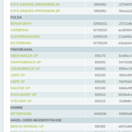
ESTE INNERES SPERRWERK AP
5950082
227b83f7
ESTE INNERES SPERRWERK BP
5950081
5fea1a12
FULDA
BONAFORTH
42900201
23721dfd
GREBENAU
42700202
acd63934
GUNTERSHAUSEN
42900100
213a585d
ROTENBURG
42700100
d1ba62a4
FINOWKANAL
EBERSWALDE OP
693170
3cd46cc7
GRAFENBRÜCK OP
693050
547422fb
LEESENBRÜCK OP
693030
f099ce74
LIEPE OP
693230
6f81b35f
LIEPE UP
693240
79d783d3
RAGÖSE OP
693190
b6bbe4f8
RUHLSDORF OP
693010
6629a4ca
STECHER OP
693210
516fbf8c
HAMME
RITTERHUDE
4940030
f49855d8
HAVEL-ODER-WASSERSTRASSE
BERLIN-SPANDAU OP
580300
e607a4b6