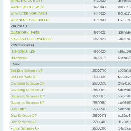
WANGEROOGE OST
9420020
26656fda
WANGEROOGE WEST
9420040
70039212
WHV ALTER VORHAFEN
9440020
f85bd17b
WHV NEUER VORHAFEN
9440030
f77317d9
KRÜCKAU
ELMSHORN HAFEN
5970022
136febf6
KRÜCKAU-SPERRWERK BP
5970023
53c277c3
KÜSTENKANAL
HUNDSMÜHLEN
4960020
cf6ac249
Hilkenbrook
3800010
58ccd6f0
LAHN
Bad Ems Schleuse UP
25800700
c005afb9
Bad Ems Wehr OP
25800690
f2295e77
Cramberg Schleuse OP
25800538
24fe419b
Cramberg Schleuse UP
25800540
3abb36d1
Dausenau Schleuse OP
25800678
9ceb358c
Dausenau Schleuse UP
25800680
eae91991
Diez Hafen
25800500
eadedeb6
Diez Schleuse OP
25800478
ea62ec5f
Diez Schleuse UP
25800480
31750a0f
Fürfurt Schleuse UP
25800300
34af0fca