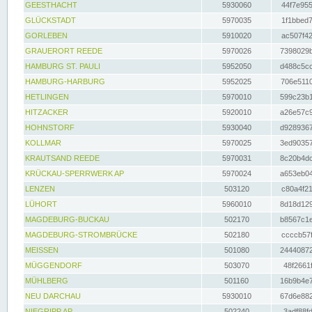
GEESTHACHT
5930060
44f7e955
GLÜCKSTADT
5970035
1f1bbed7
GORLEBEN
5910020
ac507f42
GRAUERORT REEDE
5970026
7398029b
HAMBURG ST. PAULI
5952050
d488c5cc
HAMBURG-HARBURG
5952025
706e5110
HETLINGEN
5970010
599c23b1
HITZACKER
5920010
a26e57c9
HOHNSTORF
5930040
d9289367
KOLLMAR
5970025
3ed90357
KRAUTSAND REEDE
5970031
8c20b4dc
KRÜCKAU-SPERRWERK AP
5970024
a653eb04
LENZEN
503120
c80a4f21
LÜHORT
5960010
8d18d129
MAGDEBURG-BUCKAU
502170
b8567c1e
MAGDEBURG-STROMBRÜCKE
502180
ccccb57f
MEISSEN
501080
24440872
MÜGGENDORF
503070
48f2661f
MÜHLBERG
501160
16b9b4e7
NEU DARCHAU
5930010
67d6e882
NIEGRIPP AP
502240
3adf88fd