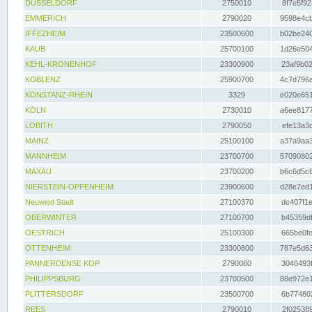
DÜSSELDORF
2750010
8f7e5f92
EMMERICH
2790020
9598e4cb
IFFEZHEIM
23500600
b02be240
KAUB
25700100
1d26e504
KEHL-KRONENHOF
23300900
23af9b02
KOBLENZ
25900700
4c7d796a
KONSTANZ-RHEIN
3329
e020e651
KÖLN
2730010
a6ee8177
LOBITH
2790050
efe13a3d
MAINZ
25100100
a37a9aa3
MANNHEIM
23700700
57090802
MAXAU
23700200
b6c6d5c8
NIERSTEIN-OPPENHEIM
23900600
d28e7ed1
Neuwied Stadt
27100370
dc407f1e
OBERWINTER
27100700
b45359df
OESTRICH
25100300
665be0fe
OTTENHEIM
23300800
787e5d63
PANNERDENSE KOP
2790060
3046493f
PHILIPPSBURG
23700500
88e972e1
PLITTERSDORF
23500700
6b774802
REES
2790010
2f025389