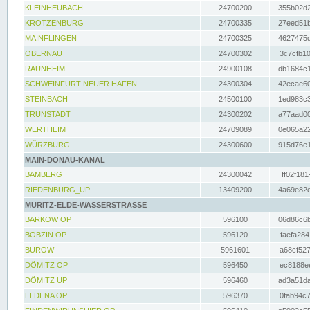
KLEINHEUBACH
24700200
355b02d2
KROTZENBURG
24700335
27eed51b
MAINFLINGEN
24700325
4627475d
OBERNAU
24700302
3c7cfb10
RAUNHEIM
24900108
db1684c1
SCHWEINFURT NEUER HAFEN
24300304
42ecae60
STEINBACH
24500100
1ed983c3
TRUNSTADT
24300202
a77aad00
WERTHEIM
24709089
0e065a22
WÜRZBURG
24300600
915d76e1
MAIN-DONAU-KANAL
BAMBERG
24300042
ff02f181
RIEDENBURG_UP
13409200
4a69e82e
MÜRITZ-ELDE-WASSERSTRASSE
BARKOW OP
596100
06d86c6b
BOBZIN OP
596120
faefa284
BUROW
5961601
a68cf527
DÖMITZ OP
596450
ec8188ee
DÖMITZ UP
596460
ad3a51da
ELDENA OP
596370
0fab94c7