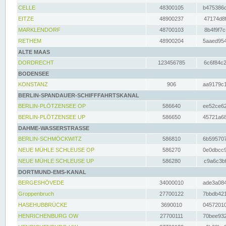
CELLE
48300105
b475386c
EITZE
48900237
47174d8f
MARKLENDORF
48700103
8b4f9f7c
RETHEM
48900204
5aaed954
ALTE MAAS
DORDRECHT
123456785
6c6f84c2
BODENSEE
KONSTANZ
906
aa9179c1
BERLIN-SPANDAUER-SCHIFFFAHRTSKANAL
BERLIN-PLÖTZENSEE OP
586640
ee52ce62
BERLIN-PLÖTZENSEE UP
586650
45721a68
DAHME-WASSERSTRASSE
BERLIN-SCHMÖCKWITZ
586810
6b595707
NEUE MÜHLE SCHLEUSE OP
586270
0e0dbcc9
NEUE MÜHLE SCHLEUSE UP
586280
c9a6c3bf
DORTMUND-EMS-KANAL
BERGESHÖVEDE
34000010
ade3a084
Groppenbruch
27700122
7bbdb421
HASEHUBBRÜCKE
3690010
04572010
HENRICHENBURG OW
27700111
70bee932