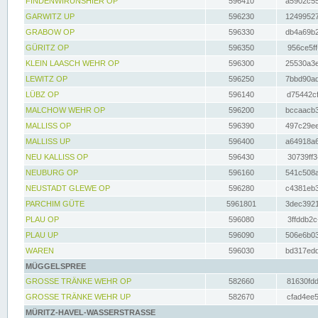
FINDENWIRUNSHIER OP
596410
a5902c55
GARWITZ UP
596230
12499527
GRABOW OP
596330
db4a69b2
GÜRITZ OP
596350
956ce5ff
KLEIN LAASCH WEHR OP
596300
25530a3e
LEWITZ OP
596250
7bbd90ad
LÜBZ OP
596140
d75442cf
MALCHOW WEHR OP
596200
bccaacb3
MALLISS OP
596390
497c29ee
MALLISS UP
596400
a64918a6
NEU KALLISS OP
596430
30739ff3
NEUBURG OP
596160
541c508a
NEUSTADT GLEWE OP
596280
c4381eb3
PARCHIM GÜTE
5961801
3dec3921
PLAU OP
596080
3ffddb2c
PLAU UP
596090
506e6b03
WAREN
596030
bd317edd
MÜGGELSPREE
GROSSE TRÄNKE WEHR OP
582660
81630fdd
GROSSE TRÄNKE WEHR UP
582670
cfad4ee5
MÜRITZ-HAVEL-WASSERSTRASSE