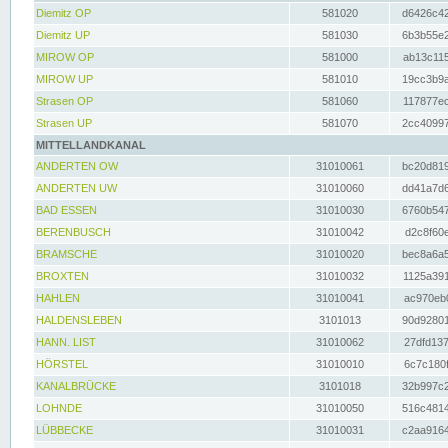
Diemitz OP
581020
d6426c42
Diemitz UP
581030
6b3b55e2
MIROW OP
581000
ab13c115
MIROW UP
581010
19cc3b9a
Strasen OP
581060
117877ec
Strasen UP
581070
2cc40997
MITTELLANDKANAL
ANDERTEN OW
31010061
bc20d819
ANDERTEN UW
31010060
dd41a7d6
BAD ESSEN
31010030
6760b547
BERENBUSCH
31010042
d2c8f60e
BRAMSCHE
31010020
bec8a6a5
BROXTEN
31010032
1125a391
HAHLEN
31010041
ac970eb0
HALDENSLEBEN
3101013
90d92801
HANN. LIST
31010062
27dfd137
HÖRSTEL
31010010
6c7c180f
KANALBRÜCKE
3101018
32b997c2
LOHNDE
31010050
516c4814
LÜBBECKE
31010031
c2aa9164