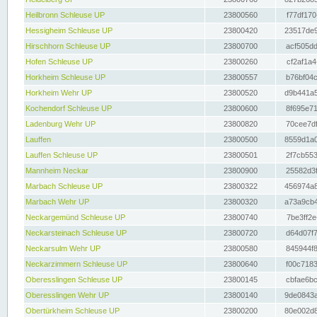
Heilbronn Schleuse UP
23800560
f77df170
Hessigheim Schleuse UP
23800420
23517de9
Hirschhorn Schleuse UP
23800700
acf505dd
Hofen Schleuse UP
23800260
cf2af1a4
Horkheim Schleuse UP
23800557
b76bf04c
Horkheim Wehr UP
23800520
d9b441a5
Kochendorf Schleuse UP
23800600
8f695e71
Ladenburg Wehr UP
23800820
70cee7df
Lauffen
23800500
8559d1a0
Lauffen Schleuse UP
23800501
2f7cb553
Mannheim Neckar
23800900
25582d3f
Marbach Schleuse UP
23800322
456974a8
Marbach Wehr UP
23800320
a73a9cb4
Neckargemünd Schleuse UP
23800740
7be3ff2e
Neckarsteinach Schleuse UP
23800720
d64d07f7
Neckarsulm Wehr UP
23800580
845944f8
Neckarzimmern Schleuse UP
23800640
f00c7183
Oberesslingen Schleuse UP
23800145
cbfae6bc
Oberesslingen Wehr UP
23800140
9de0843a
Obertürkheim Schleuse UP
23800200
80e002d8