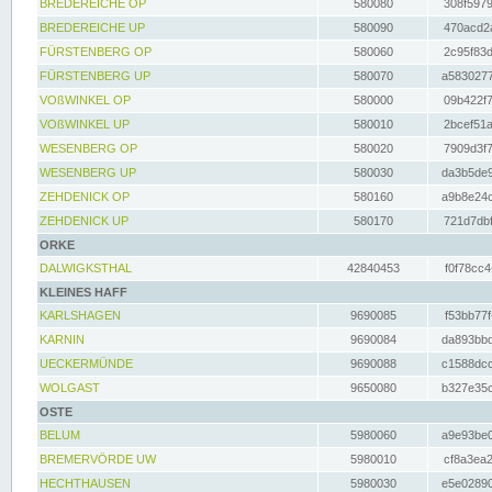
BREDEREICHE OP
580080
308f5979
BREDEREICHE UP
580090
470acd2a
FÜRSTENBERG OP
580060
2c95f83d
FÜRSTENBERG UP
580070
a5830277
VOßWINKEL OP
580000
09b422f7
VOßWINKEL UP
580010
2bcef51a
WESENBERG OP
580020
7909d3f7
WESENBERG UP
580030
da3b5de9
ZEHDENICK OP
580160
a9b8e24c
ZEHDENICK UP
580170
721d7dbf
ORKE
DALWIGKSTHAL
42840453
f0f78cc4
KLEINES HAFF
KARLSHAGEN
9690085
f53bb77f
KARNIN
9690084
da893bbd
UECKERMÜNDE
9690088
c1588dcc
WOLGAST
9650080
b327e35c
OSTE
BELUM
5980060
a9e93be0
BREMERVÖRDE UW
5980010
cf8a3ea2
HECHTHAUSEN
5980030
e5e02890