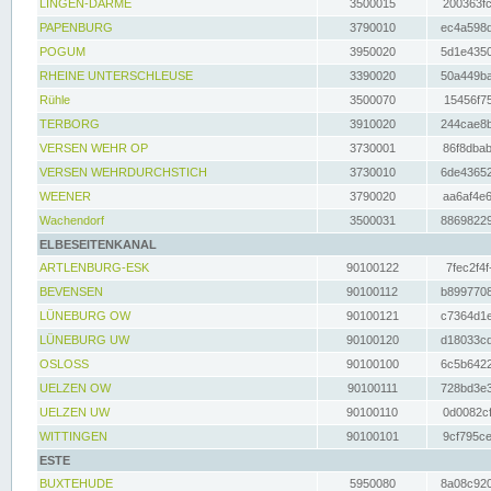
LINGEN-DARME
3500015
200363fc
PAPENBURG
3790010
ec4a598d
POGUM
3950020
5d1e4350
RHEINE UNTERSCHLEUSE
3390020
50a449ba
Rühle
3500070
15456f75
TERBORG
3910020
244cae8b
VERSEN WEHR OP
3730001
86f8dbab
VERSEN WEHRDURCHSTICH
3730010
6de43652
WEENER
3790020
aa6af4e6
Wachendorf
3500031
88698229
ELBESEITENKANAL
ARTLENBURG-ESK
90100122
7fec2f4f
BEVENSEN
90100112
b8997708
LÜNEBURG OW
90100121
c7364d1e
LÜNEBURG UW
90100120
d18033cd
OSLOSS
90100100
6c5b6422
UELZEN OW
90100111
728bd3e3
UELZEN UW
90100110
0d0082cf
WITTINGEN
90100101
9cf795ce
ESTE
BUXTEHUDE
5950080
8a08c920