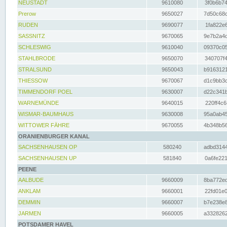
NEUSTADT
9610080
3f0b6b74
Prerow
9650027
7d50c68c
RUDEN
9690077
1fa822e6
SASSNITZ
9670065
9e7b2a4d
SCHLESWIG
9610040
09370c05
STAHLBRODE
9650070
340707f4
STRALSUND
9650043
b9163121
THIESSOW
9670067
d1c9bb3c
TIMMENDORF POEL
9630007
d22c341b
WARNEMÜNDE
9640015
220ff4c6
WISMAR-BAUMHAUS
9630008
95a0ab45
WITTOWER FÄHRE
9670055
4b348b56
ORANIENBURGER KANAL
SACHSENHAUSEN OP
580240
adbd3144
SACHSENHAUSEN UP
581840
0a6fe221
PEENE
AALBUDE
9660009
8ba772ed
ANKLAM
9660001
22fd01e0
DEMMIN
9660007
b7e238e8
JARMEN
9660005
a3328262
POTSDAMER HAVEL