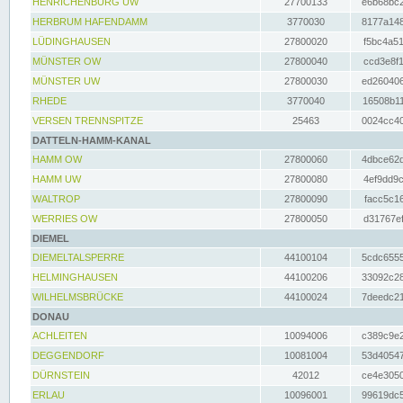
HENRICHENBURG UW
27700133
e6b68bc2
HERBRUM HAFENDAMM
3770030
8177a148
LÜDINGHAUSEN
27800020
f5bc4a51
MÜNSTER OW
27800040
ccd3e8f1
MÜNSTER UW
27800030
ed260406
RHEDE
3770040
16508b11
VERSEN TRENNSPITZE
25463
0024cc40
DATTELN-HAMM-KANAL
HAMM OW
27800060
4dbce62d
HAMM UW
27800080
4ef9dd9c
WALTROP
27800090
facc5c16
WERRIES OW
27800050
d31767ef
DIEMEL
DIEMELTALSPERRE
44100104
5cdc6555
HELMINGHAUSEN
44100206
33092c28
WILHELMSBRÜCKE
44100024
7deedc21
DONAU
ACHLEITEN
10094006
c389c9e2
DEGGENDORF
10081004
53d40547
DÜRNSTEIN
42012
ce4e3050
ERLAU
10096001
99619dc5