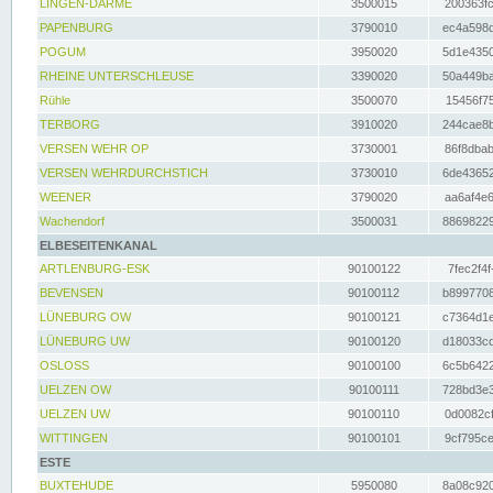
LINGEN-DARME
3500015
200363fc
PAPENBURG
3790010
ec4a598d
POGUM
3950020
5d1e4350
RHEINE UNTERSCHLEUSE
3390020
50a449ba
Rühle
3500070
15456f75
TERBORG
3910020
244cae8b
VERSEN WEHR OP
3730001
86f8dbab
VERSEN WEHRDURCHSTICH
3730010
6de43652
WEENER
3790020
aa6af4e6
Wachendorf
3500031
88698229
ELBESEITENKANAL
ARTLENBURG-ESK
90100122
7fec2f4f
BEVENSEN
90100112
b8997708
LÜNEBURG OW
90100121
c7364d1e
LÜNEBURG UW
90100120
d18033cd
OSLOSS
90100100
6c5b6422
UELZEN OW
90100111
728bd3e3
UELZEN UW
90100110
0d0082cf
WITTINGEN
90100101
9cf795ce
ESTE
BUXTEHUDE
5950080
8a08c920