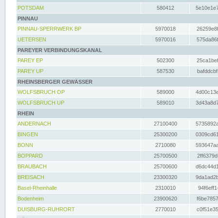
POTSDAM
580412
5e10e1e7
PINNAU
PINNAU-SPERRWERK BP
5970018
26259e8f
UETERSEN
5970016
575da86f
PAREYER VERBINDUNGSKANAL
PAREY EP
502300
25ca1bef
PAREY UP
587530
bafddcbf
RHEINSBERGER GEWÄSSER
WOLFSBRUCH OP
589000
4d00c13e
WOLFSBRUCH UP
589010
3d43a8d7
RHEIN
ANDERNACH
27100400
5735892a
BINGEN
25300200
0309cd61
BONN
2710080
593647aa
BOPPARD
25700500
2ff6379d
BRAUBACH
25700600
d6dc44d1
BREISACH
23300320
9da1ad2b
Basel-Rheinhalle
2310010
94f6eff1
Bodenheim
23900620
f6be7857
DUISBURG-RUHRORT
2770010
c0f51e35