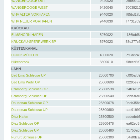
WANGEROOGE OST
9420020
26656fda
WANGEROOGE WEST
9420040
70039212
WHV ALTER VORHAFEN
9440020
f85bd17b
WHV NEUER VORHAFEN
9440030
f77317d9
KRÜCKAU
ELMSHORN HAFEN
5970022
136febf6
KRÜCKAU-SPERRWERK BP
5970023
53c277c3
KÜSTENKANAL
HUNDSMÜHLEN
4960020
cf6ac249
Hilkenbrook
3800010
58ccd6f0
LAHN
Bad Ems Schleuse UP
25800700
c005afb9
Bad Ems Wehr OP
25800690
f2295e77
Cramberg Schleuse OP
25800538
24fe419b
Cramberg Schleuse UP
25800540
3abb36d1
Dausenau Schleuse OP
25800678
9ceb358c
Dausenau Schleuse UP
25800680
eae91991
Diez Hafen
25800500
eadedeb6
Diez Schleuse OP
25800478
ea62ec5f
Diez Schleuse UP
25800480
31750a0f
Fürfurt Schleuse UP
25800300
34af0fca