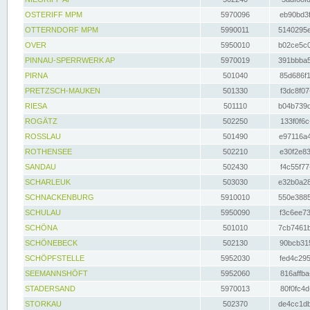
OSTERIFF MPM
5970096
eb90bd3f
OTTERNDORF MPM
5990011
5140295e
OVER
5950010
b02ce5c0
PINNAU-SPERRWERK AP
5970019
391bbba5
PIRNA
501040
85d686f1
PRETZSCH-MAUKEN
501330
f3dc8f07
RIESA
501110
b04b739d
ROGÄTZ
502250
133f0f6c
ROSSLAU
501490
e97116a4
ROTHENSEE
502210
e30f2e83
SANDAU
502430
f4c55f77
SCHARLEUK
503030
e32b0a28
SCHNACKENBURG
5910010
550e3885
SCHULAU
5950090
f3c6ee73
SCHÖNA
501010
7cb7461b
SCHÖNEBECK
502130
90bcb315
SCHÖPFSTELLE
5952030
fed4c295
SEEMANNSHÖFT
5952060
816affba
STADERSAND
5970013
80f0fc4d
STORKAU
502370
de4cc1db