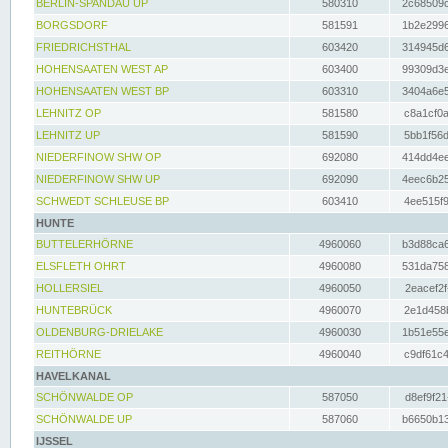
BERLIN-SPANDAU UP
580310
2c68509c
BORGSDORF
581591
1b2e2996
FRIEDRICHSTHAL
603420
314945d6
HOHENSAATEN WEST AP
603400
99309d3e
HOHENSAATEN WEST BP
603310
3404a6e5
LEHNITZ OP
581580
c8a1cf0a
LEHNITZ UP
581590
5bb1f56d
NIEDERFINOW SHW OP
692080
414dd4ee
NIEDERFINOW SHW UP
692090
4eec6b25
SCHWEDT SCHLEUSE BP
603410
4ee515f9
HUNTE
BUTTELERHÖRNE
4960060
b3d88ca6
ELSFLETH OHRT
4960080
531da758
HOLLERSIEL
4960050
2eacef2f
HUNTEBRÜCK
4960070
2e1d458b
OLDENBURG-DRIELAKE
4960030
1b51e55e
REITHÖRNE
4960040
c9df61c4
HAVELKANAL
SCHÖNWALDE OP
587050
d8ef9f21
SCHÖNWALDE UP
587060
b6650b13
IJSSEL