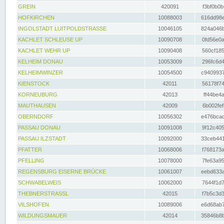
GREIN
420091
f3bf0b0b
HOFKIRCHEN
10088003
616dd98e
INGOLSTADT LUITPOLDSTRASSE
10046105
824a046b
KACHLET SCHLEUSE UP
10090708
0fd56e0a
KACHLET WEHR UP
10090408
560cf185
KELHEIM DONAU
10053009
296fc6d4
KELHEIMWINZER
10054500
c9409937
KIENSTOCK
42011
56178f74
KORNEUBURG
42013
ff44be4a
MAUTHAUSEN
42009
6b002fef
OBERNDORF
10056302
e476bcad
PASSAU DONAU
10091008
9f12c405
PASSAU ILZSTADT
10092000
33ceb441
PFATTER
10068006
f768173a
PFELLING
10078000
7fe63a95
REGENSBURG EISERNE BRÜCKE
10061007
eebd633a
SCHWABELWEIS
10062000
7644f1d7
THEBNERSTRASSL
42015
f7b5c3d3
VILSHOFEN
10089006
e6d68ab7
WILDUNGSMAUER
42014
35846b8b