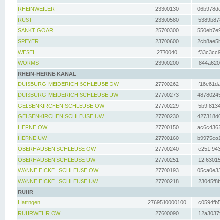
RHEINWEILER
23300130
06b978dd
RUST
23300580
5389b878
SANKT GOAR
25700300
550eb7e9
SPEYER
23700600
2cb8ae5b
WESEL
2770040
f33c3cc9
WORMS
23900200
844a620f
RHEIN-HERNE-KANAL
DUISBURG-MEIDERICH SCHLEUSE OW
27700262
f18e81da
DUISBURG-MEIDERICH SCHLEUSE UW
27700273
48780245
GELSENKIRCHEN SCHLEUSE OW
27700229
5b9f8134
GELSENKIRCHEN SCHLEUSE UW
27700230
427318d0
HERNE OW
27700150
ac6c4362
HERNE UW
27700160
b9975ea1
OBERHAUSEN SCHLEUSE OW
27700240
e251f943
OBERHAUSEN SCHLEUSE UW
27700251
12f63015
WANNE EICKEL SCHLEUSE OW
27700193
05ca0e33
WANNE EICKEL SCHLEUSE UW
27700218
23045f8b
RUHR
Hattingen
2769510000100
c0594fb5
RUHRWEHR OW
27600090
12a3037f