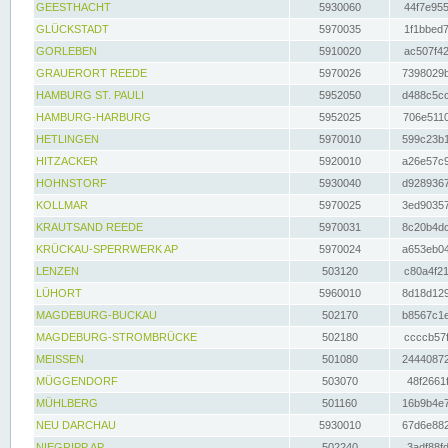
GEESTHACHT
5930060
44f7e955
GLÜCKSTADT
5970035
1f1bbed7
GORLEBEN
5910020
ac507f42
GRAUERORT REEDE
5970026
7398029b
HAMBURG ST. PAULI
5952050
d488c5cc
HAMBURG-HARBURG
5952025
706e5110
HETLINGEN
5970010
599c23b1
HITZACKER
5920010
a26e57c9
HOHNSTORF
5930040
d9289367
KOLLMAR
5970025
3ed90357
KRAUTSAND REEDE
5970031
8c20b4dc
KRÜCKAU-SPERRWERK AP
5970024
a653eb04
LENZEN
503120
c80a4f21
LÜHORT
5960010
8d18d129
MAGDEBURG-BUCKAU
502170
b8567c1e
MAGDEBURG-STROMBRÜCKE
502180
ccccb57f
MEISSEN
501080
24440872
MÜGGENDORF
503070
48f2661f
MÜHLBERG
501160
16b9b4e7
NEU DARCHAU
5930010
67d6e882
NIEGRIPP AP
502240
3adf88fd