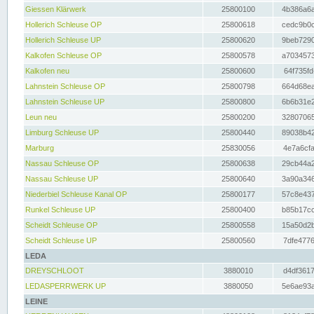
Giessen Klärwerk
25800100
4b386a6a
Hollerich Schleuse OP
25800618
cedc9b0c
Hollerich Schleuse UP
25800620
9beb7290
Kalkofen Schleuse OP
25800578
a7034573
Kalkofen neu
25800600
64f735fd
Lahnstein Schleuse OP
25800798
664d68ea
Lahnstein Schleuse UP
25800800
6b6b31e2
Leun neu
25800200
32807065
Limburg Schleuse UP
25800440
89038b42
Marburg
25830056
4e7a6cfa
Nassau Schleuse OP
25800638
29cb44a2
Nassau Schleuse UP
25800640
3a90a346
Niederbiel Schleuse Kanal OP
25800177
57c8e437
Runkel Schleuse UP
25800400
b85b17cc
Scheidt Schleuse OP
25800558
15a50d2b
Scheidt Schleuse UP
25800560
7dfe4776
LEDA
DREYSCHLOOT
3880010
d4df3617
LEDASPERRWERK UP
3880050
5e6ae93a
LEINE