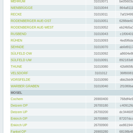
MEHRUM
31010071
be05603a
NIENBRÜGGE
31010044
864a8111
RECKE
31010011
7af19499
RODENBERGER AUE-OST
31010051
6288de60
RODENBERGER AUE-WEST
31010052
eb24b5a3
RUSBEND
31010043
c1f06401
RÜHEN
31010093
4ed5f6da
SEHNDE
31010070
ab0d9117
SÜLFELD OW
31010092
a8604e8f
SÜLFELD UW
31010091
892183d6
THUNE
31010080
42b865fb
VELSDORF
3101012
36f80081
VORSFELDE
31010090
dbb2bb9f
WARBER GRABEN
31010040
2f1080ba
MOSEL
Cochem
26900400
768df4e9
Detzem OP
26700180
c40912fd
Detzem UP
26700200
dc344605
Enkirch OP
26700880
87207dcd
Enkirch UP
26700900
ee861944
Fankel OP
26900280
68198b48