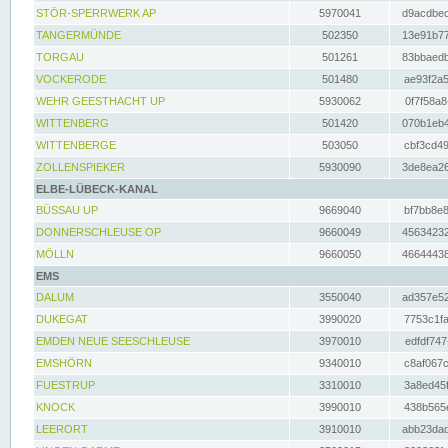
STÖR-SPERRWERK AP
5970041
d9acdbec
TANGERMÜNDE
502350
13e91b77
TORGAU
501261
83bbaedb
VOCKERODE
501480
ae93f2a5
WEHR GEESTHACHT UP
5930062
0f7f58a8
WITTENBERG
501420
070b1eb4
WITTENBERGE
503050
cbf3cd49
ZOLLENSPIEKER
5930090
3de8ea26
ELBE-LÜBECK-KANAL
BÜSSAU UP
9669040
bf7bb8e8
DONNERSCHLEUSE OP
9660049
45634232
MÖLLN
9660050
46644438
EMS
DALUM
3550040
ad357e52
DUKEGAT
3990020
7753c1fa
EMDEN NEUE SEESCHLEUSE
3970010
edfdf747
EMSHÖRN
9340010
c8af067c
FUESTRUP
3310010
3a8ed45f
KNOCK
3990010
438b565e
LEERORT
3910010
abb23dad