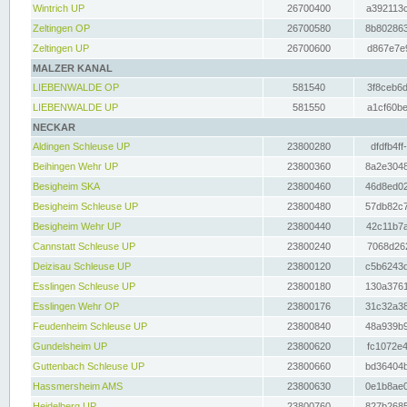
Wintrich UP
26700400
a392113c
Zeltingen OP
26700580
8b802863
Zeltingen UP
26700600
d867e7e9
MALZER KANAL
LIEBENWALDE OP
581540
3f8ceb6d
LIEBENWALDE UP
581550
a1cf60be
NECKAR
Aldingen Schleuse UP
23800280
dfdfb4ff
Beihingen Wehr UP
23800360
8a2e3048
Besigheim SKA
23800460
46d8ed02
Besigheim Schleuse UP
23800480
57db82c7
Besigheim Wehr UP
23800440
42c11b7a
Cannstatt Schleuse UP
23800240
7068d262
Deizisau Schleuse UP
23800120
c5b6243d
Esslingen Schleuse UP
23800180
130a3761
Esslingen Wehr OP
23800176
31c32a38
Feudenheim Schleuse UP
23800840
48a939b9
Gundelsheim UP
23800620
fc1072e4
Guttenbach Schleuse UP
23800660
bd36404b
Hassmersheim AMS
23800630
0e1b8ae0
Heidelberg UP
23800760
827b2685