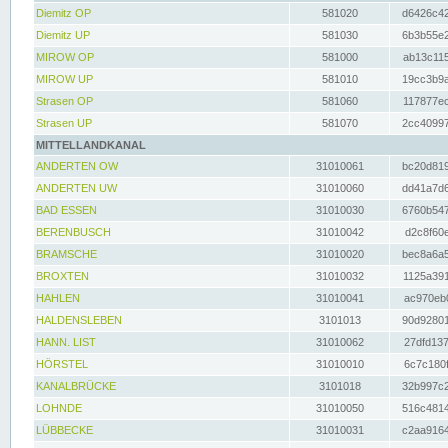
Diemitz OP
581020
d6426c42
Diemitz UP
581030
6b3b55e2
MIROW OP
581000
ab13c115
MIROW UP
581010
19cc3b9a
Strasen OP
581060
117877ec
Strasen UP
581070
2cc40997
MITTELLANDKANAL
ANDERTEN OW
31010061
bc20d819
ANDERTEN UW
31010060
dd41a7d6
BAD ESSEN
31010030
6760b547
BERENBUSCH
31010042
d2c8f60e
BRAMSCHE
31010020
bec8a6a5
BROXTEN
31010032
1125a391
HAHLEN
31010041
ac970eb0
HALDENSLEBEN
3101013
90d92801
HANN. LIST
31010062
27dfd137
HÖRSTEL
31010010
6c7c180f
KANALBRÜCKE
3101018
32b997c2
LOHNDE
31010050
516c4814
LÜBBECKE
31010031
c2aa9164