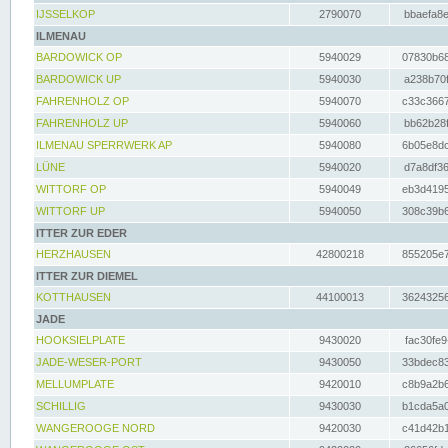
IJSSELKOP
2790070
bbaefa8e
ILMENAU
BARDOWICK OP
5940029
07830b68
BARDOWICK UP
5940030
a238b70f
FAHRENHOLZ OP
5940070
c33c3667
FAHRENHOLZ UP
5940060
bb62b28f
ILMENAU SPERRWERK AP
5940080
6b05e8dc
LÜNE
5940020
d7a8df36
WITTORF OP
5940049
eb3d4195
WITTORF UP
5940050
308c39b6
ITTER ZUR EDER
HERZHAUSEN
42800218
855205e7
ITTER ZUR DIEMEL
KOTTHAUSEN
44100013
36243256
JADE
HOOKSIELPLATE
9430020
fac30fe9
JADE-WESER-PORT
9430050
33bdec83
MELLUMPLATE
9420010
c8b9a2b6
SCHILLIG
9430030
b1cda5a0
WANGEROOGE NORD
9420030
c41d42b1