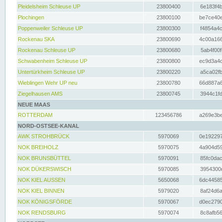
Pleidelsheim Schleuse UP
23800400
6e183f4b
Plochingen
23800100
be7ce40e
Poppenweiler Schleuse UP
23800300
f4854a4c
Rockenau SKA
23800690
4c00a166
Rockenau Schleuse UP
23800680
5ab4f00f
Schwabenheim Schleuse UP
23800800
ec9d3a4d
Untertürkheim Schleuse UP
23800220
a5ca02fb
Wieblingen Wehr UP neu
23800780
66d887a6
Ziegelhausen AMS
23800745
3944c1fd
NEUE MAAS
ROTTERDAM
123456786
a269e3be
NORD-OSTSEE-KANAL
AWK STROHBRÜCK
5970069
0e192297
NOK BREIHOLZ
5970075
4a904d59
NOK BRUNSBÜTTEL
5970091
85fc0dac
NOK DÜKERSWISCH
5970085
3954300d
NOK KIEL AUSSEN
5650068
6dc44585
NOK KIEL BINNEN
5979020
8af24d6a
NOK KÖNIGSFÖRDE
5970067
d0ec2790
NOK RENDSBURG
5970074
8c8afb56