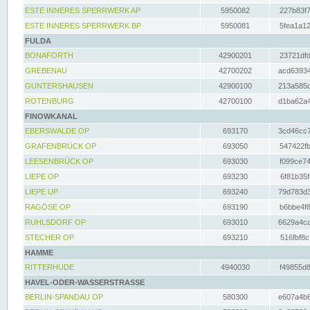
ESTE INNERES SPERRWERK AP
5950082
227b83f7
ESTE INNERES SPERRWERK BP
5950081
5fea1a12
FULDA
BONAFORTH
42900201
23721dfd
GREBENAU
42700202
acd63934
GUNTERSHAUSEN
42900100
213a585d
ROTENBURG
42700100
d1ba62a4
FINOWKANAL
EBERSWALDE OP
693170
3cd46cc7
GRAFENBRÜCK OP
693050
547422fb
LEESENBRÜCK OP
693030
f099ce74
LIEPE OP
693230
6f81b35f
LIEPE UP
693240
79d783d3
RAGÖSE OP
693190
b6bbe4f8
RUHLSDORF OP
693010
6629a4ca
STECHER OP
693210
516fbf8c
HAMME
RITTERHUDE
4940030
f49855d8
HAVEL-ODER-WASSERSTRASSE
BERLIN-SPANDAU OP
580300
e607a4b6