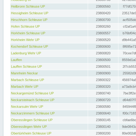
Heilbronn Schleuse UP
23800560
f77df170
Hessigheim Schleuse UP
23800420
23517de9
Hirschhorn Schleuse UP
23800700
acf505dd
Hofen Schleuse UP
23800260
cf2af1a4
Horkheim Schleuse UP
23800557
b76bf04c
Horkheim Wehr UP
23800520
d9b441a5
Kochendorf Schleuse UP
23800600
8f695e71
Ladenburg Wehr UP
23800820
70cee7df
Lauffen
23800500
8559d1a0
Lauffen Schleuse UP
23800501
2f7cb553
Mannheim Neckar
23800900
25582d3f
Marbach Schleuse UP
23800322
456974a8
Marbach Wehr UP
23800320
a73a9cb4
Neckargemünd Schleuse UP
23800740
7be3ff2e
Neckarsteinach Schleuse UP
23800720
d64d07f7
Neckarsulm Wehr UP
23800580
845944f8
Neckarzimmern Schleuse UP
23800640
f00c7183
Oberesslingen Schleuse UP
23800145
cbfae6bc
Oberesslingen Wehr UP
23800140
9de0843a
Obertürkheim Schleuse UP
23800200
80e002d8