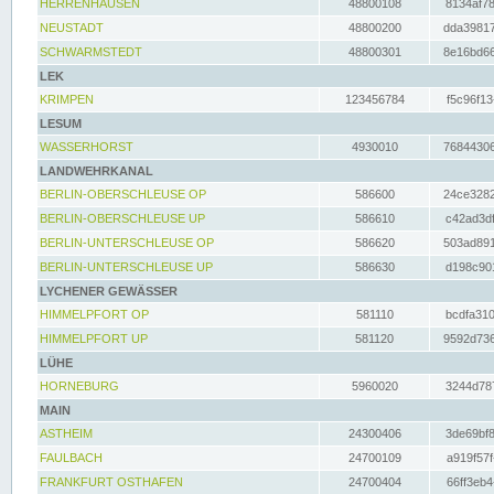
HERRENHAUSEN
48800108
8134af78
NEUSTADT
48800200
dda39817
SCHWARMSTEDT
48800301
8e16bd66
LEK
KRIMPEN
123456784
f5c96f13
LESUM
WASSERHORST
4930010
76844306
LANDWEHRKANAL
BERLIN-OBERSCHLEUSE OP
586600
24ce3282
BERLIN-OBERSCHLEUSE UP
586610
c42ad3df
BERLIN-UNTERSCHLEUSE OP
586620
503ad891
BERLIN-UNTERSCHLEUSE UP
586630
d198c901
LYCHENER GEWÄSSER
HIMMELPFORT OP
581110
bcdfa310
HIMMELPFORT UP
581120
9592d736
LÜHE
HORNEBURG
5960020
3244d787
MAIN
ASTHEIM
24300406
3de69bf8
FAULBACH
24700109
a919f57f
FRANKFURT OSTHAFEN
24700404
66ff3eb4