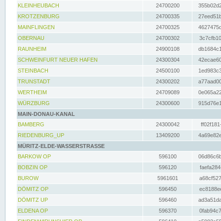
KLEINHEUBACH
24700200
355b02d2
KROTZENBURG
24700335
27eed51b
MAINFLINGEN
24700325
4627475d
OBERNAU
24700302
3c7cfb10
RAUNHEIM
24900108
db1684c1
SCHWEINFURT NEUER HAFEN
24300304
42ecae60
STEINBACH
24500100
1ed983c3
TRUNSTADT
24300202
a77aad00
WERTHEIM
24709089
0e065a22
WÜRZBURG
24300600
915d76e1
MAIN-DONAU-KANAL
BAMBERG
24300042
ff02f181
RIEDENBURG_UP
13409200
4a69e82e
MÜRITZ-ELDE-WASSERSTRASSE
BARKOW OP
596100
06d86c6b
BOBZIN OP
596120
faefa284
BUROW
5961601
a68cf527
DÖMITZ OP
596450
ec8188ee
DÖMITZ UP
596460
ad3a51da
ELDENA OP
596370
0fab94c7