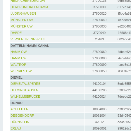
HENRICHENBURG UW
27700133
e6b68bc2
HERBRUM HAFENDAMM
3770030
8177a148
LÜDINGHAUSEN
27800020
f5bc4a51
MÜNSTER OW
27800040
ccd3e8f1
MÜNSTER UW
27800030
ed260406
RHEDE
3770040
16508b11
VERSEN TRENNSPITZE
25463
0024cc40
DATTELN-HAMM-KANAL
HAMM OW
27800060
4dbce62d
HAMM UW
27800080
4ef9dd9c
WALTROP
27800090
facc5c16
WERRIES OW
27800050
d31767ef
DIEMEL
DIEMELTALSPERRE
44100104
5cdc6555
HELMINGHAUSEN
44100206
33092c28
WILHELMSBRÜCKE
44100024
7deedc21
DONAU
ACHLEITEN
10094006
c389c9e2
DEGGENDORF
10081004
53d40547
DÜRNSTEIN
42012
ce4e3050
ERLAU
10096001
99619dc5