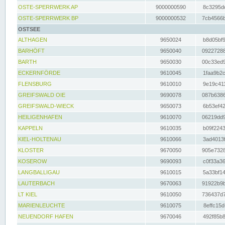
OSTE-SPERRWERK AP
9000000590
8c3295dc
OSTE-SPERRWERK BP
9000000532
7cb4566b
OSTSEE
ALTHAGEN
9650024
b8d05bf9
BARHÖFT
9650040
09227288
BARTH
9650030
00c33ed9
ECKERNFÖRDE
9610045
1faa9b2c
FLENSBURG
9610010
9e19c411
GREIFSWALD OIE
9690078
087b6386
GREIFSWALD-WIECK
9650073
6b53ef42
HEILIGENHAFEN
9610070
06219dd9
KAPPELN
9610035
b09f2243
KIEL-HOLTENAU
9610066
3ad4013f
KLOSTER
9670050
905e7328
KOSEROW
9690093
c0f33a36
LANGBALLIGAU
9610015
5a33bf14
LAUTERBACH
9670063
91922b9b
LT KIEL
9610050
736437d7
MARIENLEUCHTE
9610075
8effc15d
NEUENDORF HAFEN
9670046
492f85b8