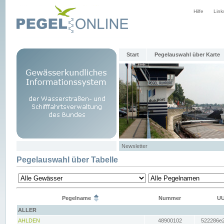
Hilfe
Link
Start
Pegelauswahl über Karte
Newsletter
Pegelauswahl über Tabelle
Pegelname
Nummer
UU
ALLER
AHLDEN
48900102
522286e2