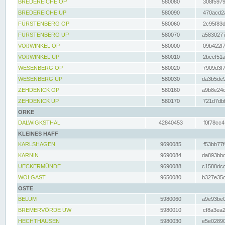
BREDEREICHE OP
580080
308f5979
BREDEREICHE UP
580090
470acd2a
FÜRSTENBERG OP
580060
2c95f83d
FÜRSTENBERG UP
580070
a5830277
VOßWINKEL OP
580000
09b422f7
VOßWINKEL UP
580010
2bcef51a
WESENBERG OP
580020
7909d3f7
WESENBERG UP
580030
da3b5de9
ZEHDENICK OP
580160
a9b8e24c
ZEHDENICK UP
580170
721d7dbf
ORKE
DALWIGKSTHAL
42840453
f0f78cc4
KLEINES HAFF
KARLSHAGEN
9690085
f53bb77f
KARNIN
9690084
da893bbd
UECKERMÜNDE
9690088
c1588dcc
WOLGAST
9650080
b327e35c
OSTE
BELUM
5980060
a9e93be0
BREMERVÖRDE UW
5980010
cf8a3ea2
HECHTHAUSEN
5980030
e5e02890