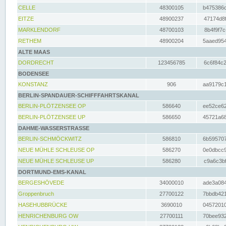
CELLE
48300105
b475386c
EITZE
48900237
47174d8f
MARKLENDORF
48700103
8b4f9f7c
RETHEM
48900204
5aaed954
ALTE MAAS
DORDRECHT
123456785
6c6f84c2
BODENSEE
KONSTANZ
906
aa9179c1
BERLIN-SPANDAUER-SCHIFFFAHRTSKANAL
BERLIN-PLÖTZENSEE OP
586640
ee52ce62
BERLIN-PLÖTZENSEE UP
586650
45721a68
DAHME-WASSERSTRASSE
BERLIN-SCHMÖCKWITZ
586810
6b595707
NEUE MÜHLE SCHLEUSE OP
586270
0e0dbcc9
NEUE MÜHLE SCHLEUSE UP
586280
c9a6c3bf
DORTMUND-EMS-KANAL
BERGESHÖVEDE
34000010
ade3a084
Groppenbruch
27700122
7bbdb421
HASEHUBBRÜCKE
3690010
04572010
HENRICHENBURG OW
27700111
70bee932