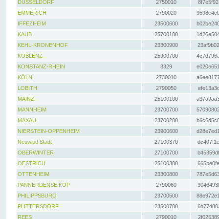
DÜSSELDORF
2750010
8f7e5f92
EMMERICH
2790020
9598e4cb
IFFEZHEIM
23500600
b02be240
KAUB
25700100
1d26e504
KEHL-KRONENHOF
23300900
23af9b02
KOBLENZ
25900700
4c7d796a
KONSTANZ-RHEIN
3329
e020e651
KÖLN
2730010
a6ee8177
LOBITH
2790050
efe13a3d
MAINZ
25100100
a37a9aa3
MANNHEIM
23700700
57090802
MAXAU
23700200
b6c6d5c8
NIERSTEIN-OPPENHEIM
23900600
d28e7ed1
Neuwied Stadt
27100370
dc407f1e
OBERWINTER
27100700
b45359df
OESTRICH
25100300
665be0fe
OTTENHEIM
23300800
787e5d63
PANNERDENSE KOP
2790060
3046493f
PHILIPPSBURG
23700500
88e972e1
PLITTERSDORF
23500700
6b774802
REES
2790010
2f025389