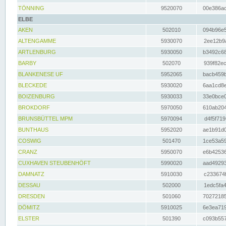
TÖNNING
9520070
00e386ac
ELBE
AKEN
502010
094b96e5
ALTENGAMME
5930070
2ee12b9a
ARTLENBURG
5930050
b3492c68
BARBY
502070
939f82ec
BLANKENESE UF
5952065
bacb459b
BLECKEDE
5930020
6aa1cd8e
BOIZENBURG
5930033
33e0bce0
BROKDORF
5970050
610ab204
BRUNSBÜTTEL MPM
5970094
d4f5f719
BUNTHAUS
5952020
ae1b91d0
COSWIG
501470
1ce53a59
CRANZ
5950070
e6b42536
CUXHAVEN STEUBENHÖFT
5990020
aad49293
DAMNATZ
5910030
c233674f
DESSAU
502000
1edc5fa4
DRESDEN
501060
70272185
DÖMITZ
5910025
6e3ea719
ELSTER
501390
c093b557