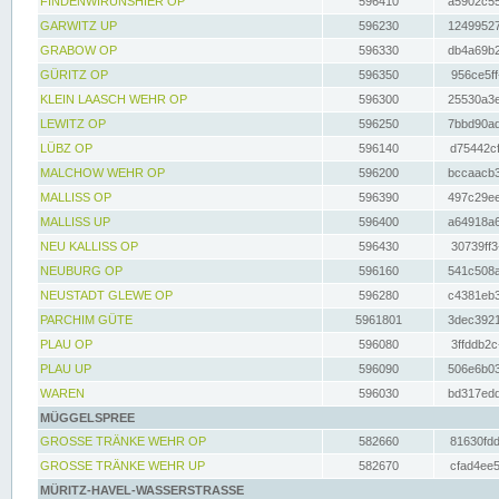
FINDENWIRUNSHIER OP
596410
a5902c55
GARWITZ UP
596230
12499527
GRABOW OP
596330
db4a69b2
GÜRITZ OP
596350
956ce5ff
KLEIN LAASCH WEHR OP
596300
25530a3e
LEWITZ OP
596250
7bbd90ad
LÜBZ OP
596140
d75442cf
MALCHOW WEHR OP
596200
bccaacb3
MALLISS OP
596390
497c29ee
MALLISS UP
596400
a64918a6
NEU KALLISS OP
596430
30739ff3
NEUBURG OP
596160
541c508a
NEUSTADT GLEWE OP
596280
c4381eb3
PARCHIM GÜTE
5961801
3dec3921
PLAU OP
596080
3ffddb2c
PLAU UP
596090
506e6b03
WAREN
596030
bd317edd
MÜGGELSPREE
GROSSE TRÄNKE WEHR OP
582660
81630fdd
GROSSE TRÄNKE WEHR UP
582670
cfad4ee5
MÜRITZ-HAVEL-WASSERSTRASSE