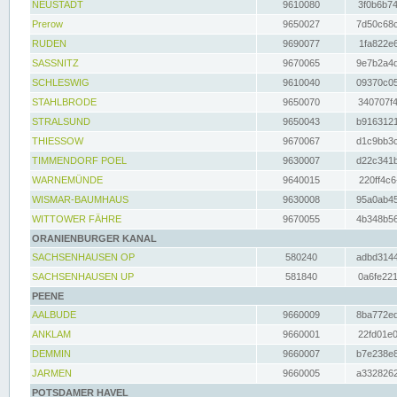
NEUSTADT
9610080
3f0b6b74
Prerow
9650027
7d50c68c
RUDEN
9690077
1fa822e6
SASSNITZ
9670065
9e7b2a4d
SCHLESWIG
9610040
09370c05
STAHLBRODE
9650070
340707f4
STRALSUND
9650043
b9163121
THIESSOW
9670067
d1c9bb3c
TIMMENDORF POEL
9630007
d22c341b
WARNEMÜNDE
9640015
220ff4c6
WISMAR-BAUMHAUS
9630008
95a0ab45
WITTOWER FÄHRE
9670055
4b348b56
ORANIENBURGER KANAL
SACHSENHAUSEN OP
580240
adbd3144
SACHSENHAUSEN UP
581840
0a6fe221
PEENE
AALBUDE
9660009
8ba772ed
ANKLAM
9660001
22fd01e0
DEMMIN
9660007
b7e238e8
JARMEN
9660005
a3328262
POTSDAMER HAVEL