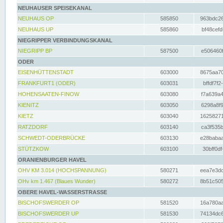
NEUHAUSER SPEISEKANAL
NEUHAUS OP
585850
963bdc26
NEUHAUS UP
585860
bf48cefd
NIEGRIPPER VERBINDUNGSKANAL
NIEGRIPP BP
587500
e506460f
ODER
EISENHÜTTENSTADT
603000
8675aa70
FRANKFURT1 (ODER)
603031
bffdf7f2
HOHENSAATEN-FINOW
603080
f7a639a4
KIENITZ
603050
6298a8f9
KIETZ
603040
16258271
RATZDORF
603140
ca3f535b
SCHWEDT-ODERBRÜCKE
603130
e28babaa
STÜTZKOW
603100
30bff0df
ORANIENBURGER HAVEL
OHV KM 3.014 (HOCHSPANNUNG)
580271
eea7e3dc
OHv km 1.467 (Blaues Wunder)
580272
8b51c505
OBERE HAVEL-WASSERSTRASSE
BISCHOFSWERDER OP
581520
16a780aa
BISCHOFSWERDER UP
581530
74134dc6