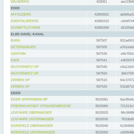
WILHERING
420061
aec23fd6
EDER
AFFOLDERN
42800502
ab9d5a42
EDERTALSPERRE
42800310
c6e9f744
SCHMITTLOTHEIM
42800309
d2155fa6
ELBE-HAVEL-KANAL
BURG
587507
831ad501
DETERSHAGEN
587505
a7b1eda9
GENTHIN
587535
e9e7f20c
KADE
587541
e4f29379
WUSTERWITZ OP
587540
c6a12d34
WUSTERWITZ UP
587550
3bfcf759
ZERBEN OP
587510
64c37072
ZERBEN UP
587520
532d8718
EIDER
EIDER-SPERRWERK BP
9520081
8ac85e6c
FRIEDRICHSTADT STRASSENBRÜCKE
9520060
721313e7
LEXFÄHRE OBERWASSER
9520020
86c5688f
LEXFÄHRE UNTERWASSER
9520030
7f01fbd8
NORDFELD OBERWASSER
9520040
61394669
NORDFELD UNTERWASSER
9520050
cb93548e