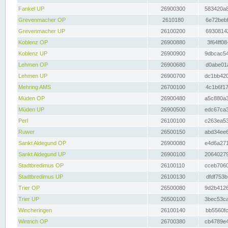
Fankel UP
26900300
583420a8
Grevenmacher OP
2610180
6e72bebf
Grevenmacher UP
26100200
69308142
Koblenz OP
26900880
3f64ff08
Koblenz UP
26900900
9dbcac54
Lehmen OP
26900680
d0abe01a
Lehmen UP
26900700
dc1bb420
Mehring AMS
26700100
4c1b6f17
Müden OP
26900480
a5c880a3
Müden UP
26900500
edc67ca3
Perl
26100100
c263ea53
Ruwer
26500150
abd34ee6
Sankt Aldegund OP
26900080
e4d6a271
Sankt Aldegund UP
26900100
20640279
Stadtbredimus OP
26100110
cceb7060
Stadtbredimus UP
26100130
dfdf753b
Trier OP
26500080
9d2b4126
Trier UP
26500100
3bec53ca
Wincheringen
26100140
bb5560fc
Wintrich OP
26700380
cb4789e4