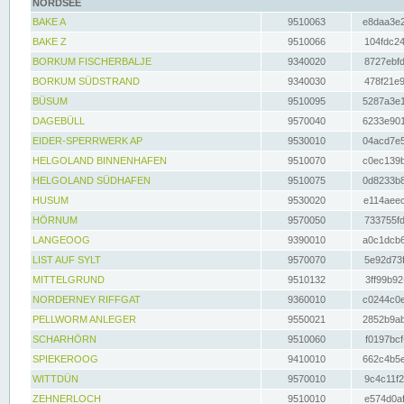
NORDSEE
BAKE A
9510063
e8daa3e2
BAKE Z
9510066
104fdc24
BORKUM FISCHERBALJE
9340020
8727ebfd
BORKUM SÜDSTRAND
9340030
478f21e9
BÜSUM
9510095
5287a3e1
DAGEBÜLL
9570040
6233e901
EIDER-SPERRWERK AP
9530010
04acd7e5
HELGOLAND BINNENHAFEN
9510070
c0ec139b
HELGOLAND SÜDHAFEN
9510075
0d8233b8
HUSUM
9530020
e114aeec
HÖRNUM
9570050
733755fd
LANGEOOG
9390010
a0c1dcb6
LIST AUF SYLT
9570070
5e92d73f
MITTELGRUND
9510132
3ff99b92
NORDERNEY RIFFGAT
9360010
c0244c0e
PELLWORM ANLEGER
9550021
2852b9ab
SCHARHÖRN
9510060
f0197bcf
SPIEKEROOG
9410010
662c4b5e
WITTDÜN
9570010
9c4c11f2
ZEHNERLOCH
9510010
e574d0af