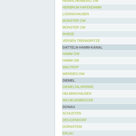
HENRICHENBURG UW
HERBRUM HAFENDAMM
LÜDINGHAUSEN
MÜNSTER OW
MÜNSTER UW
RHEDE
VERSEN TRENNSPITZE
DATTELN-HAMM-KANAL
HAMM OW
HAMM UW
WALTROP
WERRIES OW
DIEMEL
DIEMELTALSPERRE
HELMINGHAUSEN
WILHELMSBRÜCKE
DONAU
ACHLEITEN
DEGGENDORF
DÜRNSTEIN
ERLAU