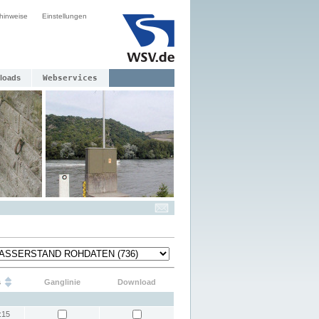
hinweise
Einstellungen
loads
Webservices
s
Ganglinie
Download
:15