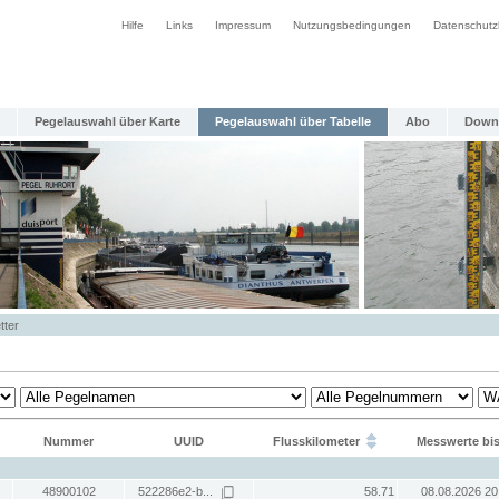
Hilfe
Links
Impressum
Nutzungsbedingungen
Datenschutz
Pegelauswahl über Karte
Pegelauswahl über Tabelle
Abo
Down
tter
Nummer
UUID
Flusskilometer
Messwerte bi
48900102
522286e2-b...
58.71
08.08.2026 20