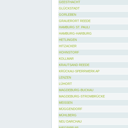
GEESTHACHT
GLÜCKSTADT
GORLEBEN
GRAUERORT REEDE
HAMBURG ST. PAULI
HAMBURG-HARBURG
HETLINGEN
HITZACKER
HOHNSTORF
KOLLMAR
KRAUTSAND REEDE
KRÜCKAU-SPERRWERK AP
LENZEN
LÜHORT
MAGDEBURG-BUCKAU
MAGDEBURG-STROMBRÜCKE
MEISSEN
MÜGGENDORF
MÜHLBERG
NEU DARCHAU
NIEGRIPP AP