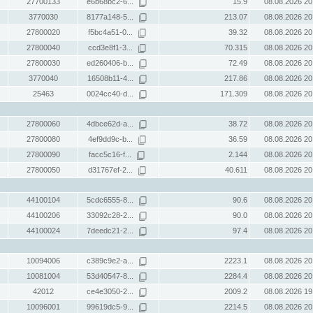
27700133
e6b68bc2-6...
15.9
08.08.2026 20
3770030
8177a148-5...
213.07
08.08.2026 20
27800020
f5bc4a51-0...
39.32
08.08.2026 20
27800040
ccd3e8f1-3...
70.315
08.08.2026 20
27800030
ed260406-b...
72.49
08.08.2026 20
3770040
16508b11-4...
217.86
08.08.2026 20
25463
0024cc40-d...
171.309
08.08.2026 20
27800060
4dbce62d-a...
38.72
08.08.2026 20
27800080
4ef9dd9c-b...
36.59
08.08.2026 20
27800090
facc5c16-f...
2.144
08.08.2026 20
27800050
d31767ef-2...
40.611
08.08.2026 20
44100104
5cdc6555-8...
90.6
08.08.2026 20
44100206
33092c28-2...
90.0
08.08.2026 20
44100024
7deedc21-2...
97.4
08.08.2026 20
10094006
c389c9e2-a...
2223.1
08.08.2026 20
10081004
53d40547-8...
2284.4
08.08.2026 20
42012
ce4e3050-2...
2009.2
08.08.2026 19
10096001
99619dc5-9...
2214.5
08.08.2026 20