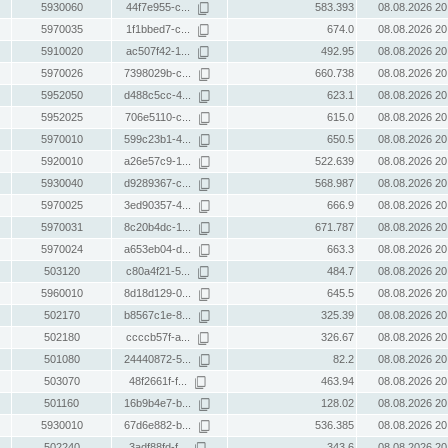
5930060
44f7e955-c...
583.393
08.08.2026 20
5970035
1f1bbed7-c...
674.0
08.08.2026 20
5910020
ac507f42-1...
492.95
08.08.2026 20
5970026
7398029b-c...
660.738
08.08.2026 20
5952050
d488c5cc-4...
623.1
08.08.2026 20
5952025
706e5110-c...
615.0
08.08.2026 20
5970010
599c23b1-4...
650.5
08.08.2026 20
5920010
a26e57c9-1...
522.639
08.08.2026 20
5930040
d9289367-c...
568.987
08.08.2026 20
5970025
3ed90357-4...
666.9
08.08.2026 20
5970031
8c20b4dc-1...
671.787
08.08.2026 20
5970024
a653eb04-d...
663.3
08.08.2026 20
503120
c80a4f21-5...
484.7
08.08.2026 20
5960010
8d18d129-0...
645.5
08.08.2026 20
502170
b8567c1e-8...
325.39
08.08.2026 20
502180
ccccb57f-a...
326.67
08.08.2026 20
501080
24440872-5...
82.2
08.08.2026 20
503070
48f2661f-f...
463.94
08.08.2026 20
501160
16b9b4e7-b...
128.02
08.08.2026 20
5930010
67d6e882-b...
536.385
08.08.2026 20
502240
3adf88fd-f...
343.6
08.08.2026 20