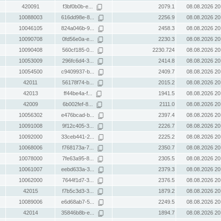
420091
f3bf0b0b-e...
2079.1
08.08.2026 20
10088003
616dd98e-8...
2256.9
08.08.2026 20
10046105
824a046b-9...
2458.3
08.08.2026 20
10090708
0fd56e0a-e...
2230.3
08.08.2026 20
10090408
560cf185-0...
2230.724
08.08.2026 20
10053009
296fc6d4-3...
2414.8
08.08.2026 20
10054500
c9409937-b...
2409.7
08.08.2026 20
42011
56178f74-b...
2015.2
08.08.2026 20
42013
ff44be4a-f...
1941.5
08.08.2026 20
42009
6b002fef-8...
2111.0
08.08.2026 20
10056302
e476bcad-b...
2397.4
08.08.2026 20
10091008
9f12c405-3...
2226.7
08.08.2026 20
10092000
33ceb441-2...
2225.2
08.08.2026 20
10068006
f768173a-7...
2350.7
08.08.2026 20
10078000
7fe63a95-8...
2305.5
08.08.2026 20
10061007
eebd633a-3...
2379.3
08.08.2026 20
10062000
7644f1d7-3...
2376.5
08.08.2026 20
42015
f7b5c3d3-3...
1879.2
08.08.2026 20
10089006
e6d68ab7-5...
2249.5
08.08.2026 20
42014
35846b8b-e...
1894.7
08.08.2026 20