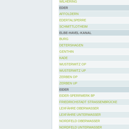
WILHERING
EDER
AFFOLDERN
EDERTALSPERRE
SCHMITTLOTHEIM
ELBE-HAVEL-KANAL
BURG
DETERSHAGEN
GENTHIN
KADE
WUSTERWITZ OP
WUSTERWITZ UP
ZERBEN OP
ZERBEN UP
EIDER
EIDER-SPERRWERK BP
FRIEDRICHSTADT STRASSENBRÜCKE
LEXFÄHRE OBERWASSER
LEXFÄHRE UNTERWASSER
NORDFELD OBERWASSER
NORDFELD UNTERWASSER