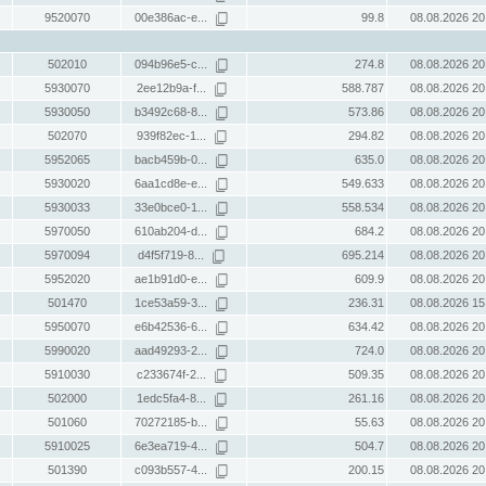
9520070
00e386ac-e...
99.8
08.08.2026 20
502010
094b96e5-c...
274.8
08.08.2026 20
5930070
2ee12b9a-f...
588.787
08.08.2026 20
5930050
b3492c68-8...
573.86
08.08.2026 20
502070
939f82ec-1...
294.82
08.08.2026 20
5952065
bacb459b-0...
635.0
08.08.2026 20
5930020
6aa1cd8e-e...
549.633
08.08.2026 20
5930033
33e0bce0-1...
558.534
08.08.2026 20
5970050
610ab204-d...
684.2
08.08.2026 20
5970094
d4f5f719-8...
695.214
08.08.2026 20
5952020
ae1b91d0-e...
609.9
08.08.2026 20
501470
1ce53a59-3...
236.31
08.08.2026 15
5950070
e6b42536-6...
634.42
08.08.2026 20
5990020
aad49293-2...
724.0
08.08.2026 20
5910030
c233674f-2...
509.35
08.08.2026 20
502000
1edc5fa4-8...
261.16
08.08.2026 20
501060
70272185-b...
55.63
08.08.2026 20
5910025
6e3ea719-4...
504.7
08.08.2026 20
501390
c093b557-4...
200.15
08.08.2026 20