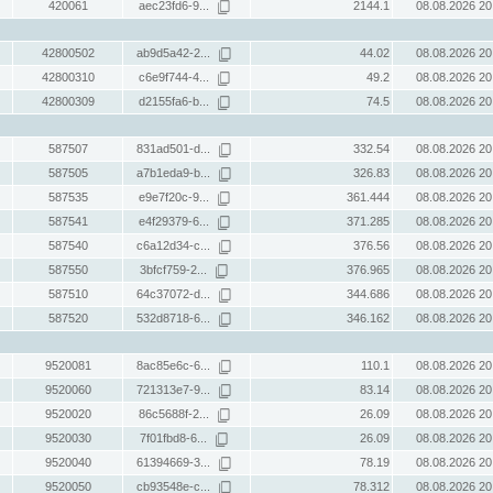
420061
aec23fd6-9...
2144.1
08.08.2026 20
42800502
ab9d5a42-2...
44.02
08.08.2026 20
42800310
c6e9f744-4...
49.2
08.08.2026 20
42800309
d2155fa6-b...
74.5
08.08.2026 20
587507
831ad501-d...
332.54
08.08.2026 20
587505
a7b1eda9-b...
326.83
08.08.2026 20
587535
e9e7f20c-9...
361.444
08.08.2026 20
587541
e4f29379-6...
371.285
08.08.2026 20
587540
c6a12d34-c...
376.56
08.08.2026 20
587550
3bfcf759-2...
376.965
08.08.2026 20
587510
64c37072-d...
344.686
08.08.2026 20
587520
532d8718-6...
346.162
08.08.2026 20
9520081
8ac85e6c-6...
110.1
08.08.2026 20
9520060
721313e7-9...
83.14
08.08.2026 20
9520020
86c5688f-2...
26.09
08.08.2026 20
9520030
7f01fbd8-6...
26.09
08.08.2026 20
9520040
61394669-3...
78.19
08.08.2026 20
9520050
cb93548e-c...
78.312
08.08.2026 20