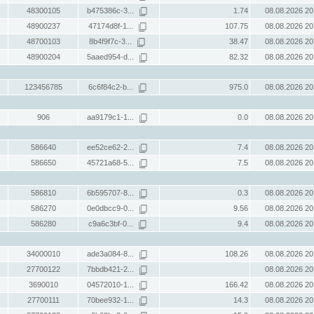
48300105
b475386c-3...
1.74
08.08.2026 20
48900237
47174d8f-1...
107.75
08.08.2026 20
48700103
8b4f9f7c-3...
38.47
08.08.2026 20
48900204
5aaed954-d...
82.32
08.08.2026 20
123456785
6c6f84c2-b...
975.0
08.08.2026 20
906
aa9179c1-1...
0.0
08.08.2026 20
586640
ee52ce62-2...
7.4
08.08.2026 20
586650
45721a68-5...
7.5
08.08.2026 20
586810
6b595707-8...
0.3
08.08.2026 20
586270
0e0dbcc9-0...
9.56
08.08.2026 20
586280
c9a6c3bf-0...
9.4
08.08.2026 20
34000010
ade3a084-8...
108.26
08.08.2026 20
27700122
7bbdb421-2...
08.08.2026 20
3690010
04572010-1...
166.42
08.08.2026 20
27700111
70bee932-1...
14.3
08.08.2026 20