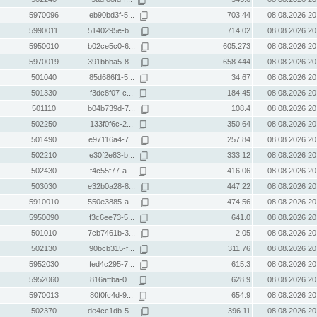
5970096
eb90bd3f-5...
703.44
08.08.2026 20
5990011
5140295e-b...
714.02
08.08.2026 20
5950010
b02ce5c0-6...
605.273
08.08.2026 20
5970019
391bbba5-8...
658.444
08.08.2026 20
501040
85d686f1-5...
34.67
08.08.2026 20
501330
f3dc8f07-c...
184.45
08.08.2026 20
501110
b04b739d-7...
108.4
08.08.2026 20
502250
133f0f6c-2...
350.64
08.08.2026 20
501490
e97116a4-7...
257.84
08.08.2026 20
502210
e30f2e83-b...
333.12
08.08.2026 20
502430
f4c55f77-a...
416.06
08.08.2026 20
503030
e32b0a28-8...
447.22
08.08.2026 20
5910010
550e3885-a...
474.56
08.08.2026 20
5950090
f3c6ee73-5...
641.0
08.08.2026 20
501010
7cb7461b-3...
2.05
08.08.2026 20
502130
90bcb315-f...
311.76
08.08.2026 20
5952030
fed4c295-7...
615.3
08.08.2026 20
5952060
816affba-0...
628.9
08.08.2026 20
5970013
80f0fc4d-9...
654.9
08.08.2026 20
502370
de4cc1db-5...
396.11
08.08.2026 20