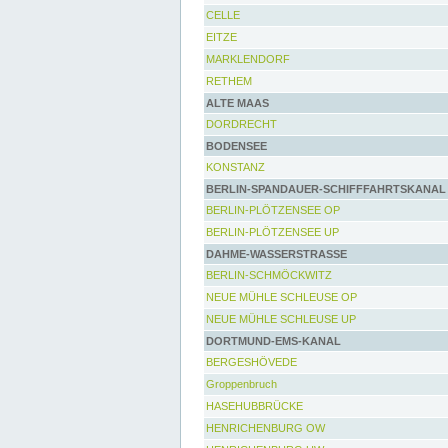
CELLE
EITZE
MARKLENDORF
RETHEM
ALTE MAAS
DORDRECHT
BODENSEE
KONSTANZ
BERLIN-SPANDAUER-SCHIFFFAHRTSKANAL
BERLIN-PLÖTZENSEE OP
BERLIN-PLÖTZENSEE UP
DAHME-WASSERSTRASSE
BERLIN-SCHMÖCKWITZ
NEUE MÜHLE SCHLEUSE OP
NEUE MÜHLE SCHLEUSE UP
DORTMUND-EMS-KANAL
BERGESHÖVEDE
Groppenbruch
HASEHUBBRÜCKE
HENRICHENBURG OW