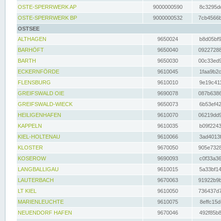
OSTE-SPERRWERK AP
9000000590
8c3295dc
OSTE-SPERRWERK BP
9000000532
7cb4566b
OSTSEE
ALTHAGEN
9650024
b8d05bf9
BARHÖFT
9650040
09227288
BARTH
9650030
00c33ed9
ECKERNFÖRDE
9610045
1faa9b2c
FLENSBURG
9610010
9e19c411
GREIFSWALD OIE
9690078
087b6386
GREIFSWALD-WIECK
9650073
6b53ef42
HEILIGENHAFEN
9610070
06219dd9
KAPPELN
9610035
b09f2243
KIEL-HOLTENAU
9610066
3ad4013f
KLOSTER
9670050
905e7328
KOSEROW
9690093
c0f33a36
LANGBALLIGAU
9610015
5a33bf14
LAUTERBACH
9670063
91922b9b
LT KIEL
9610050
736437d7
MARIENLEUCHTE
9610075
8effc15d
NEUENDORF HAFEN
9670046
492f85b8