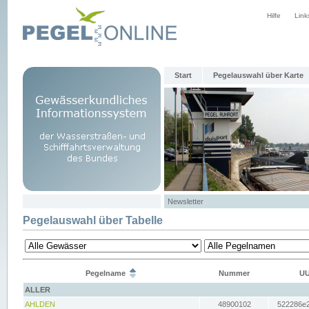
Hilfe
Link
Start
Pegelauswahl über Karte
Newsletter
Pegelauswahl über Tabelle
Pegelname
Nummer
UU
ALLER
AHLDEN
48900102
522286e2