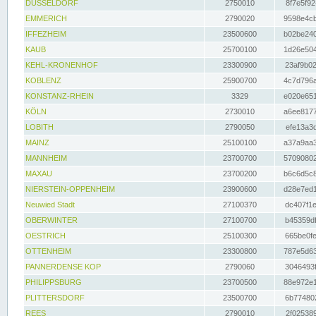
DÜSSELDORF
2750010
8f7e5f92
EMMERICH
2790020
9598e4cb
IFFEZHEIM
23500600
b02be240
KAUB
25700100
1d26e504
KEHL-KRONENHOF
23300900
23af9b02
KOBLENZ
25900700
4c7d796a
KONSTANZ-RHEIN
3329
e020e651
KÖLN
2730010
a6ee8177
LOBITH
2790050
efe13a3d
MAINZ
25100100
a37a9aa3
MANNHEIM
23700700
57090802
MAXAU
23700200
b6c6d5c8
NIERSTEIN-OPPENHEIM
23900600
d28e7ed1
Neuwied Stadt
27100370
dc407f1e
OBERWINTER
27100700
b45359df
OESTRICH
25100300
665be0fe
OTTENHEIM
23300800
787e5d63
PANNERDENSE KOP
2790060
3046493f
PHILIPPSBURG
23700500
88e972e1
PLITTERSDORF
23500700
6b774802
REES
2790010
2f025389