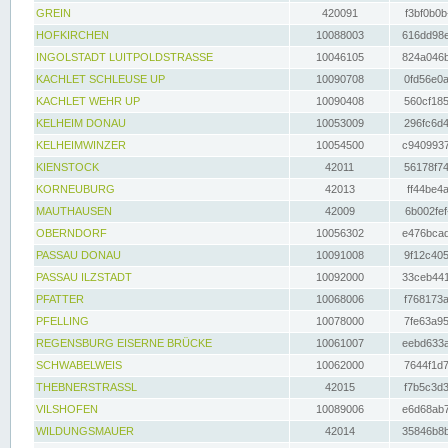
GREIN
420091
f3bf0b0b
HOFKIRCHEN
10088003
616dd98e
INGOLSTADT LUITPOLDSTRASSE
10046105
824a046b
KACHLET SCHLEUSE UP
10090708
0fd56e0a
KACHLET WEHR UP
10090408
560cf185
KELHEIM DONAU
10053009
296fc6d4
KELHEIMWINZER
10054500
c9409937
KIENSTOCK
42011
56178f74
KORNEUBURG
42013
ff44be4a
MAUTHAUSEN
42009
6b002fef
OBERNDORF
10056302
e476bcad
PASSAU DONAU
10091008
9f12c405
PASSAU ILZSTADT
10092000
33ceb441
PFATTER
10068006
f768173a
PFELLING
10078000
7fe63a95
REGENSBURG EISERNE BRÜCKE
10061007
eebd633a
SCHWABELWEIS
10062000
7644f1d7
THEBNERSTRASSL
42015
f7b5c3d3
VILSHOFEN
10089006
e6d68ab7
WILDUNGSMAUER
42014
35846b8b