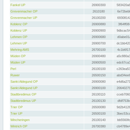
Fankel UP
26900300
583420a8
Grevenmacher OP
2610180
6e72bebf
Grevenmacher UP
26100200
69308142
Koblenz OP
26900880
3f64ff08
Koblenz UP
26900900
9dbcac54
Lehmen OP
26900680
d0abe01a
Lehmen UP
26900700
dc1bb420
Mehring AMS
26700100
4c1b6f17
Müden OP
26900480
a5c880a3
Müden UP
26900500
edc67ca3
Perl
26100100
c263ea53
Ruwer
26500150
abd34ee6
Sankt Aldegund OP
26900080
e4d6a271
Sankt Aldegund UP
26900100
20640279
Stadtbredimus OP
26100110
cceb7060
Stadtbredimus UP
26100130
dfdf753b
Trier OP
26500080
9d2b4126
Trier UP
26500100
3bec53ca
Wincheringen
26100140
bb5560fc
Wintrich OP
26700380
cb4789e4