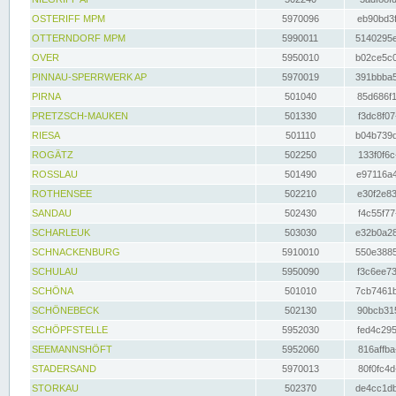
OSTERIFF MPM
5970096
eb90bd3f
OTTERNDORF MPM
5990011
5140295e
OVER
5950010
b02ce5c0
PINNAU-SPERRWERK AP
5970019
391bbba5
PIRNA
501040
85d686f1
PRETZSCH-MAUKEN
501330
f3dc8f07
RIESA
501110
b04b739d
ROGÄTZ
502250
133f0f6c
ROSSLAU
501490
e97116a4
ROTHENSEE
502210
e30f2e83
SANDAU
502430
f4c55f77
SCHARLEUK
503030
e32b0a28
SCHNACKENBURG
5910010
550e3885
SCHULAU
5950090
f3c6ee73
SCHÖNA
501010
7cb7461b
SCHÖNEBECK
502130
90bcb315
SCHÖPFSTELLE
5952030
fed4c295
SEEMANNSHÖFT
5952060
816affba
STADERSAND
5970013
80f0fc4d
STORKAU
502370
de4cc1db