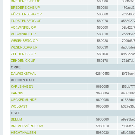
BREDEREICHE OP
580080
308f5979
BREDEREICHE UP
580090
470acd2a
FÜRSTENBERG OP
580060
2c95f83d
FÜRSTENBERG UP
580070
a5830277
VOßWINKEL OP
580000
09b422f7
VOßWINKEL UP
580010
2bcef51a
WESENBERG OP
580020
7909d3f7
WESENBERG UP
580030
da3b5de9
ZEHDENICK OP
580160
a9b8e24c
ZEHDENICK UP
580170
721d7dbf
ORKE
DALWIGKSTHAL
42840453
f0f78cc4
KLEINES HAFF
KARLSHAGEN
9690085
f53bb77f
KARNIN
9690084
da893bbd
UECKERMÜNDE
9690088
c1588dcc
WOLGAST
9650080
b327e35c
OSTE
BELUM
5980060
a9e93be0
BREMERVÖRDE UW
5980010
cf8a3ea2
HECHTHAUSEN
5980030
e5e02890