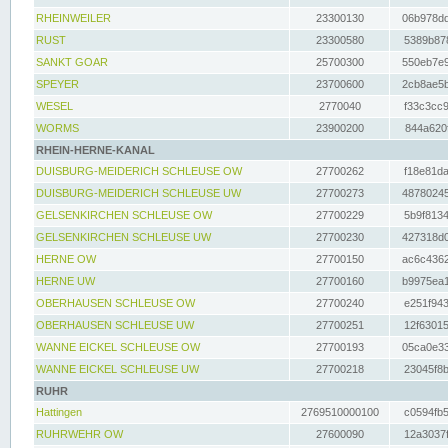
RHEINWEILER
23300130
06b978dd
RUST
23300580
5389b878
SANKT GOAR
25700300
550eb7e9
SPEYER
23700600
2cb8ae5b
WESEL
2770040
f33c3cc9
WORMS
23900200
844a620f
RHEIN-HERNE-KANAL
DUISBURG-MEIDERICH SCHLEUSE OW
27700262
f18e81da
DUISBURG-MEIDERICH SCHLEUSE UW
27700273
48780245
GELSENKIRCHEN SCHLEUSE OW
27700229
5b9f8134
GELSENKIRCHEN SCHLEUSE UW
27700230
427318d0
HERNE OW
27700150
ac6c4362
HERNE UW
27700160
b9975ea1
OBERHAUSEN SCHLEUSE OW
27700240
e251f943
OBERHAUSEN SCHLEUSE UW
27700251
12f63015
WANNE EICKEL SCHLEUSE OW
27700193
05ca0e33
WANNE EICKEL SCHLEUSE UW
27700218
23045f8b
RUHR
Hattingen
2769510000100
c0594fb5
RUHRWEHR OW
27600090
12a3037f