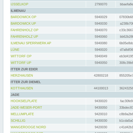
IJSSELKOP
2790070
bbaefa8e
ILMENAU
BARDOWICK OP
5940029
07830b68
BARDOWICK UP
5940030
a238b70f
FAHRENHOLZ OP
5940070
c33c3667
FAHRENHOLZ UP
5940060
bb62b28f
ILMENAU SPERRWERK AP
5940080
6b05e8dc
LÜNE
5940020
d7a8df36
WITTORF OP
5940049
eb3d4195
WITTORF UP
5940050
308c39b6
ITTER ZUR EDER
HERZHAUSEN
42800218
855205e7
ITTER ZUR DIEMEL
KOTTHAUSEN
44100013
36243256
JADE
HOOKSIELPLATE
9430020
fac30fe9
JADE-WESER-PORT
9430050
33bdec83
MELLUMPLATE
9420010
c8b9a2b6
SCHILLIG
9430030
b1cda5a0
WANGEROOGE NORD
9420030
c41d42b1