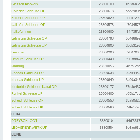
Giessen Klärwerk
25800100
4b386a6a
Hollerich Schleuse OP
25800618
cedc9b0c
Hollerich Schleuse UP
25800620
9beb7290
Kalkofen Schleuse OP
25800578
a7034573
Kalkofen neu
25800600
64f735fd
Lahnstein Schleuse OP
25800798
664d68ea
Lahnstein Schleuse UP
25800800
6b6b31e2
Leun neu
25800200
32807065
Limburg Schleuse UP
25800440
89038b42
Marburg
25830056
4e7a6cfa
Nassau Schleuse OP
25800638
29cb44a2
Nassau Schleuse UP
25800640
3a90a346
Niederbiel Schleuse Kanal OP
25800177
57c8e437
Runkel Schleuse UP
25800400
b85b17cc
Scheidt Schleuse OP
25800558
15a50d2b
Scheidt Schleuse UP
25800560
7dfe4776
LEDA
DREYSCHLOOT
3880010
d4df3617
LEDASPERRWERK UP
3880050
5e6ae93a
LEINE