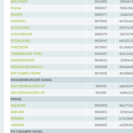
NEUSTADT
9610080
3f0b6b74
Prerow
9650027
7d50c68c
RUDEN
9690077
1fa822e6
SASSNITZ
9670065
9e7b2a4d
SCHLESWIG
9610040
09370c05
STAHLBRODE
9650070
340707f4
STRALSUND
9650043
b9163121
THIESSOW
9670067
d1c9bb3c
TIMMENDORF POEL
9630007
d22c341b
WARNEMÜNDE
9640015
220ff4c6
WISMAR-BAUMHAUS
9630008
95a0ab45
WITTOWER FÄHRE
9670055
4b348b56
ORANIENBURGER KANAL
SACHSENHAUSEN OP
580240
adbd3144
SACHSENHAUSEN UP
581840
0a6fe221
PEENE
AALBUDE
9660009
8ba772ed
ANKLAM
9660001
22fd01e0
DEMMIN
9660007
b7e238e8
JARMEN
9660005
a3328262
POTSDAMER HAVEL