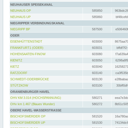
NEUHAUSER SPEISEKANAL
NEUHAUS OP
585850
963bdc26
NEUHAUS UP
585860
bf48cefd
NIEGRIPPER VERBINDUNGSKANAL
NIEGRIPP BP
587500
e506460f
ODER
EISENHÜTTENSTADT
603000
8675aa70
FRANKFURT1 (ODER)
603031
bffdf7f2
HOHENSAATEN-FINOW
603080
f7a639a4
KIENITZ
603050
6298a8f9
KIETZ
603040
16258271
RATZDORF
603140
ca3f535b
SCHWEDT-ODERBRÜCKE
603130
e28babaa
STÜTZKOW
603100
30bff0df
ORANIENBURGER HAVEL
OHV KM 3.014 (HOCHSPANNUNG)
580271
eea7e3dc
OHv km 1.467 (Blaues Wunder)
580272
8b51c505
OBERE HAVEL-WASSERSTRASSE
BISCHOFSWERDER OP
581520
16a780aa
BISCHOFSWERDER UP
581530
74134dc6