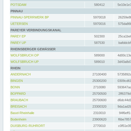
POTSDAM
580412
5e10e1e7
PINNAU
PINNAU-SPERRWERK BP
5970018
26259e8f
UETERSEN
5970016
575da86f
PAREYER VERBINDUNGSKANAL
PAREY EP
502300
25ca1bef
PAREY UP
587530
bafddcbf
RHEINSBERGER GEWÄSSER
WOLFSBRUCH OP
589000
4d00c13e
WOLFSBRUCH UP
589010
3d43a8d7
RHEIN
ANDERNACH
27100400
5735892a
BINGEN
25300200
0309cd61
BONN
2710080
593647aa
BOPPARD
25700500
2ff6379d
BRAUBACH
25700600
d6dc44d1
BREISACH
23300320
9da1ad2b
Basel-Rheinhalle
2310010
94f6eff1
Bodenheim
23900620
f6be7857
DUISBURG-RUHRORT
2770010
c0f51e35