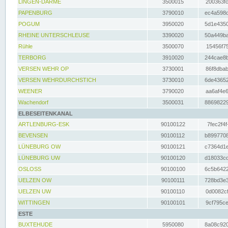
LINGEN-DARME
3500015
200363fc
PAPENBURG
3790010
ec4a598d
POGUM
3950020
5d1e4350
RHEINE UNTERSCHLEUSE
3390020
50a449ba
Rühle
3500070
15456f75
TERBORG
3910020
244cae8b
VERSEN WEHR OP
3730001
86f8dbab
VERSEN WEHRDURCHSTICH
3730010
6de43652
WEENER
3790020
aa6af4e6
Wachendorf
3500031
88698229
ELBESEITENKANAL
ARTLENBURG-ESK
90100122
7fec2f4f
BEVENSEN
90100112
b8997708
LÜNEBURG OW
90100121
c7364d1e
LÜNEBURG UW
90100120
d18033cd
OSLOSS
90100100
6c5b6422
UELZEN OW
90100111
728bd3e3
UELZEN UW
90100110
0d0082cf
WITTINGEN
90100101
9cf795ce
ESTE
BUXTEHUDE
5950080
8a08c920