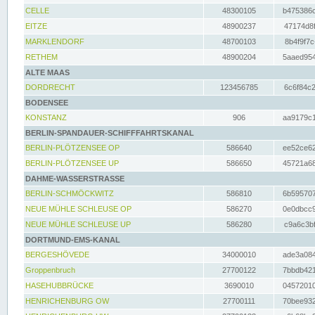
CELLE
48300105
b475386c
EITZE
48900237
47174d8f
MARKLENDORF
48700103
8b4f9f7c
RETHEM
48900204
5aaed954
ALTE MAAS
DORDRECHT
123456785
6c6f84c2
BODENSEE
KONSTANZ
906
aa9179c1
BERLIN-SPANDAUER-SCHIFFFAHRTSKANAL
BERLIN-PLÖTZENSEE OP
586640
ee52ce62
BERLIN-PLÖTZENSEE UP
586650
45721a68
DAHME-WASSERSTRASSE
BERLIN-SCHMÖCKWITZ
586810
6b595707
NEUE MÜHLE SCHLEUSE OP
586270
0e0dbcc9
NEUE MÜHLE SCHLEUSE UP
586280
c9a6c3bf
DORTMUND-EMS-KANAL
BERGESHÖVEDE
34000010
ade3a084
Groppenbruch
27700122
7bbdb421
HASEHUBBRÜCKE
3690010
04572010
HENRICHENBURG OW
27700111
70bee932