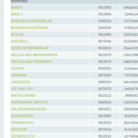
NORDSEE
BAKE A
9510063
e8daa3e2
BAKE Z
9510066
104fdc24
BORKUM FISCHERBALJE
9340020
8727ebfd
BORKUM SÜDSTRAND
9340030
478f21e9
BÜSUM
9510095
5287a3e1
DAGEBÜLL
9570040
6233e901
EIDER-SPERRWERK AP
9530010
04acd7e5
HELGOLAND BINNENHAFEN
9510070
c0ec139b
HELGOLAND SÜDHAFEN
9510075
0d8233b8
HUSUM
9530020
e114aeec
HÖRNUM
9570050
733755fd
LANGEOOG
9390010
a0c1dcb6
LIST AUF SYLT
9570070
5e92d73f
MITTELGRUND
9510132
3ff99b92
NORDERNEY RIFFGAT
9360010
c0244c0e
PELLWORM ANLEGER
9550021
2852b9ab
SCHARHÖRN
9510060
f0197bcf
SPIEKEROOG
9410010
662c4b5e
WITTDÜN
9570010
9c4c11f2
ZEHNERLOCH
9510010
e574d0af