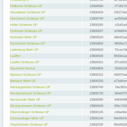
Heilbronn Schleuse UP
23800560
f77df170
Hessigheim Schleuse UP
23800420
23517de9
Hirschhorn Schleuse UP
23800700
acf505dd
Hofen Schleuse UP
23800260
cf2af1a4
Horkheim Schleuse UP
23800557
b76bf04c
Horkheim Wehr UP
23800520
d9b441a5
Kochendorf Schleuse UP
23800600
8f695e71
Ladenburg Wehr UP
23800820
70cee7df
Lauffen
23800500
8559d1a0
Lauffen Schleuse UP
23800501
2f7cb553
Mannheim Neckar
23800900
25582d3f
Marbach Schleuse UP
23800322
456974a8
Marbach Wehr UP
23800320
a73a9cb4
Neckargemünd Schleuse UP
23800740
7be3ff2e
Neckarsteinach Schleuse UP
23800720
d64d07f7
Neckarsulm Wehr UP
23800580
845944f8
Neckarzimmern Schleuse UP
23800640
f00c7183
Oberesslingen Schleuse UP
23800145
cbfae6bc
Oberesslingen Wehr UP
23800140
9de0843a
Obertürkheim Schleuse UP
23800200
80e002d8