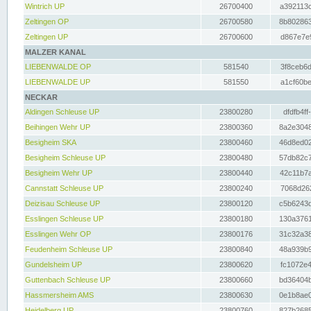
Wintrich UP
26700400
a392113c
Zeltingen OP
26700580
8b802863
Zeltingen UP
26700600
d867e7e9
MALZER KANAL
LIEBENWALDE OP
581540
3f8ceb6d
LIEBENWALDE UP
581550
a1cf60be
NECKAR
Aldingen Schleuse UP
23800280
dfdfb4ff
Beihingen Wehr UP
23800360
8a2e3048
Besigheim SKA
23800460
46d8ed02
Besigheim Schleuse UP
23800480
57db82c7
Besigheim Wehr UP
23800440
42c11b7a
Cannstatt Schleuse UP
23800240
7068d262
Deizisau Schleuse UP
23800120
c5b6243d
Esslingen Schleuse UP
23800180
130a3761
Esslingen Wehr OP
23800176
31c32a38
Feudenheim Schleuse UP
23800840
48a939b9
Gundelsheim UP
23800620
fc1072e4
Guttenbach Schleuse UP
23800660
bd36404b
Hassmersheim AMS
23800630
0e1b8ae0
Heidelberg UP
23800760
827b2685