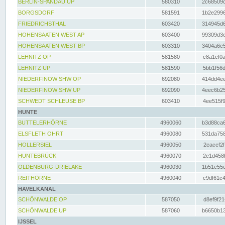
BERLIN-SPANDAU UP
580310
2c68509c
BORGSDORF
581591
1b2e2996
FRIEDRICHSTHAL
603420
314945d6
HOHENSAATEN WEST AP
603400
99309d3e
HOHENSAATEN WEST BP
603310
3404a6e5
LEHNITZ OP
581580
c8a1cf0a
LEHNITZ UP
581590
5bb1f56d
NIEDERFINOW SHW OP
692080
414dd4ee
NIEDERFINOW SHW UP
692090
4eec6b25
SCHWEDT SCHLEUSE BP
603410
4ee515f9
HUNTE
BUTTELERHÖRNE
4960060
b3d88ca6
ELSFLETH OHRT
4960080
531da758
HOLLERSIEL
4960050
2eacef2f
HUNTEBRÜCK
4960070
2e1d458b
OLDENBURG-DRIELAKE
4960030
1b51e55e
REITHÖRNE
4960040
c9df61c4
HAVELKANAL
SCHÖNWALDE OP
587050
d8ef9f21
SCHÖNWALDE UP
587060
b6650b13
IJSSEL