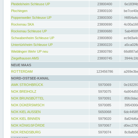
Pleidelsheim Schleuse UP
23800400
6e183f4b
Plochingen
23800100
be7ce40e
Poppenweiler Schleuse UP
23800300
f4854a4c
Rockenau SKA
23800690
4c00a166
Rockenau Schleuse UP
23800680
5ab4f00f
Schwabenheim Schleuse UP
23800800
ec9d3a4d
Untertürkheim Schleuse UP
23800220
a5ca02fb
Wieblingen Wehr UP neu
23800780
66d887a6
Ziegelhausen AMS
23800745
3944c1fd
NEUE MAAS
ROTTERDAM
123456786
a269e3be
NORD-OSTSEE-KANAL
AWK STROHBRÜCK
5970069
0e192297
NOK BREIHOLZ
5970075
4a904d59
NOK BRUNSBÜTTEL
5970091
85fc0dac
NOK DÜKERSWISCH
5970085
3954300d
NOK KIEL AUSSEN
5650068
6dc44585
NOK KIEL BINNEN
5979020
8af24d6a
NOK KÖNIGSFÖRDE
5970067
d0ec2790
NOK RENDSBURG
5970074
8c8afb56