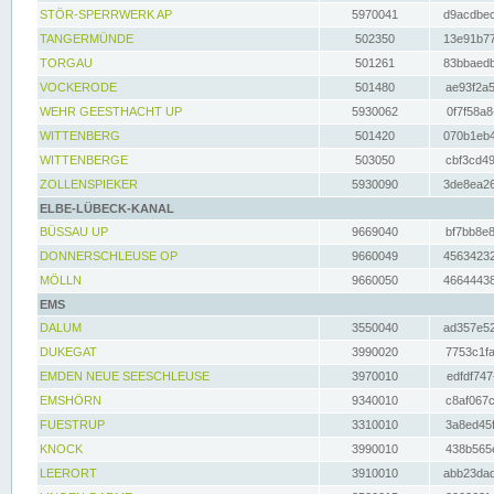
STÖR-SPERRWERK AP
5970041
d9acdbec
TANGERMÜNDE
502350
13e91b77
TORGAU
501261
83bbaedb
VOCKERODE
501480
ae93f2a5
WEHR GEESTHACHT UP
5930062
0f7f58a8
WITTENBERG
501420
070b1eb4
WITTENBERGE
503050
cbf3cd49
ZOLLENSPIEKER
5930090
3de8ea26
ELBE-LÜBECK-KANAL
BÜSSAU UP
9669040
bf7bb8e8
DONNERSCHLEUSE OP
9660049
45634232
MÖLLN
9660050
46644438
EMS
DALUM
3550040
ad357e52
DUKEGAT
3990020
7753c1fa
EMDEN NEUE SEESCHLEUSE
3970010
edfdf747
EMSHÖRN
9340010
c8af067c
FUESTRUP
3310010
3a8ed45f
KNOCK
3990010
438b565e
LEERORT
3910010
abb23dad