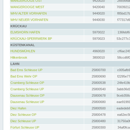
WANGEROOGE OST
9420020
26656fda
WANGEROOGE WEST
9420040
70039212
WHV ALTER VORHAFEN
9440020
f85bd17b
WHV NEUER VORHAFEN
9440030
f77317d9
KRÜCKAU
ELMSHORN HAFEN
5970022
136febf6
KRÜCKAU-SPERRWERK BP
5970023
53c277c3
KÜSTENKANAL
HUNDSMÜHLEN
4960020
cf6ac249
Hilkenbrook
3800010
58ccd6f0
LAHN
Bad Ems Schleuse UP
25800700
c005afb9
Bad Ems Wehr OP
25800690
f2295e77
Cramberg Schleuse OP
25800538
24fe419b
Cramberg Schleuse UP
25800540
3abb36d1
Dausenau Schleuse OP
25800678
9ceb358c
Dausenau Schleuse UP
25800680
eae91991
Diez Hafen
25800500
eadedeb6
Diez Schleuse OP
25800478
ea62ec5f
Diez Schleuse UP
25800480
31750a0f
Fürfurt Schleuse UP
25800300
34af0fca