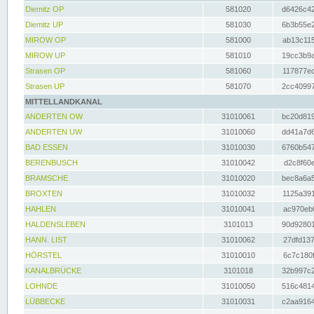
Diemitz OP
581020
d6426c42
Diemitz UP
581030
6b3b55e2
MIROW OP
581000
ab13c115
MIROW UP
581010
19cc3b9a
Strasen OP
581060
117877ec
Strasen UP
581070
2cc40997
MITTELLANDKANAL
ANDERTEN OW
31010061
bc20d819
ANDERTEN UW
31010060
dd41a7d6
BAD ESSEN
31010030
6760b547
BERENBUSCH
31010042
d2c8f60e
BRAMSCHE
31010020
bec8a6a5
BROXTEN
31010032
1125a391
HAHLEN
31010041
ac970eb0
HALDENSLEBEN
3101013
90d92801
HANN. LIST
31010062
27dfd137
HÖRSTEL
31010010
6c7c180f
KANALBRÜCKE
3101018
32b997c2
LOHNDE
31010050
516c4814
LÜBBECKE
31010031
c2aa9164