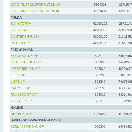
ESTE INNERES SPERRWERK AP
5950082
227b83f7
ESTE INNERES SPERRWERK BP
5950081
5fea1a12
FULDA
BONAFORTH
42900201
23721dfd
GREBENAU
42700202
acd63934
GUNTERSHAUSEN
42900100
213a585d
ROTENBURG
42700100
d1ba62a4
FINOWKANAL
EBERSWALDE OP
693170
3cd46cc7
GRAFENBRÜCK OP
693050
547422fb
LEESENBRÜCK OP
693030
f099ce74
LIEPE OP
693230
6f81b35f
LIEPE UP
693240
79d783d3
RAGÖSE OP
693190
b6bbe4f8
RUHLSDORF OP
693010
6629a4ca
STECHER OP
693210
516fbf8c
HAMME
RITTERHUDE
4940030
f49855d8
HAVEL-ODER-WASSERSTRASSE
BERLIN-SPANDAU OP
580300
e607a4b6