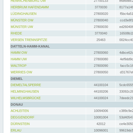
HENRICHENBURG UW
27700133
e6b68bc2
HERBRUM HAFENDAMM
3770030
8177a148
LÜDINGHAUSEN
27800020
f5bc4a51
MÜNSTER OW
27800040
ccd3e8f1
MÜNSTER UW
27800030
ed260406
RHEDE
3770040
16508b11
VERSEN TRENNSPITZE
25463
0024cc40
DATTELN-HAMM-KANAL
HAMM OW
27800060
4dbce62d
HAMM UW
27800080
4ef9dd9c
WALTROP
27800090
facc5c16
WERRIES OW
27800050
d31767ef
DIEMEL
DIEMELTALSPERRE
44100104
5cdc6555
HELMINGHAUSEN
44100206
33092c28
WILHELMSBRÜCKE
44100024
7deedc21
DONAU
ACHLEITEN
10094006
c389c9e2
DEGGENDORF
10081004
53d40547
DÜRNSTEIN
42012
ce4e3050
ERLAU
10096001
99619dc5