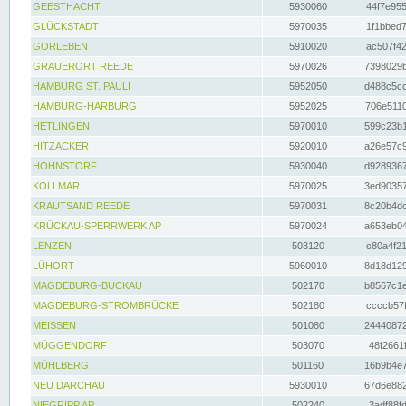
GEESTHACHT
5930060
44f7e955
GLÜCKSTADT
5970035
1f1bbed7
GORLEBEN
5910020
ac507f42
GRAUERORT REEDE
5970026
7398029b
HAMBURG ST. PAULI
5952050
d488c5cc
HAMBURG-HARBURG
5952025
706e5110
HETLINGEN
5970010
599c23b1
HITZACKER
5920010
a26e57c9
HOHNSTORF
5930040
d9289367
KOLLMAR
5970025
3ed90357
KRAUTSAND REEDE
5970031
8c20b4dc
KRÜCKAU-SPERRWERK AP
5970024
a653eb04
LENZEN
503120
c80a4f21
LÜHORT
5960010
8d18d129
MAGDEBURG-BUCKAU
502170
b8567c1e
MAGDEBURG-STROMBRÜCKE
502180
ccccb57f
MEISSEN
501080
24440872
MÜGGENDORF
503070
48f2661f
MÜHLBERG
501160
16b9b4e7
NEU DARCHAU
5930010
67d6e882
NIEGRIPP AP
502240
3adf88fd