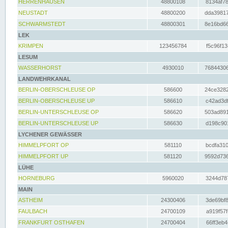
HERRENHAUSEN
48800108
8134af78
NEUSTADT
48800200
dda39817
SCHWARMSTEDT
48800301
8e16bd66
LEK
KRIMPEN
123456784
f5c96f13
LESUM
WASSERHORST
4930010
76844306
LANDWEHRKANAL
BERLIN-OBERSCHLEUSE OP
586600
24ce3282
BERLIN-OBERSCHLEUSE UP
586610
c42ad3df
BERLIN-UNTERSCHLEUSE OP
586620
503ad891
BERLIN-UNTERSCHLEUSE UP
586630
d198c901
LYCHENER GEWÄSSER
HIMMELPFORT OP
581110
bcdfa310
HIMMELPFORT UP
581120
9592d736
LÜHE
HORNEBURG
5960020
3244d787
MAIN
ASTHEIM
24300406
3de69bf8
FAULBACH
24700109
a919f57f
FRANKFURT OSTHAFEN
24700404
66ff3eb4