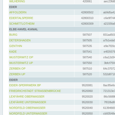
WILHERING
420061
aec23fd6
EDER
AFFOLDERN
42800502
ab9d5a42
EDERTALSPERRE
42800310
c6e9f744
SCHMITTLOTHEIM
42800309
d2155fa6
ELBE-HAVEL-KANAL
BURG
587507
831ad501
DETERSHAGEN
587505
a7b1eda9
GENTHIN
587535
e9e7f20c
KADE
587541
e4f29379
WUSTERWITZ OP
587540
c6a12d34
WUSTERWITZ UP
587550
3bfcf759
ZERBEN OP
587510
64c37072
ZERBEN UP
587520
532d8718
EIDER
EIDER-SPERRWERK BP
9520081
8ac85e6c
FRIEDRICHSTADT STRASSENBRÜCKE
9520060
721313e7
LEXFÄHRE OBERWASSER
9520020
86c5688f
LEXFÄHRE UNTERWASSER
9520030
7f01fbd8
NORDFELD OBERWASSER
9520040
61394669
NORDFELD UNTERWASSER
9520050
cb93548e