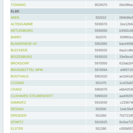
TÖNNING
9520070
00e386ac
ELBE
AKEN
502010
094b96e5
ALTENGAMME
5930070
2ee12b9a
ARTLENBURG
5930050
b3492c68
BARBY
502070
939f82ec
BLANKENESE UF
5952065
bacb459b
BLECKEDE
5930020
6aa1cd8e
BOIZENBURG
5930033
33e0bce0
BROKDORF
5970050
610ab204
BRUNSBÜTTEL MPM
5970094
d4f5f719
BUNTHAUS
5952020
ae1b91d0
COSWIG
501470
1ce53a59
CRANZ
5950070
e6b42536
CUXHAVEN STEUBENHÖFT
5990020
aad49293
DAMNATZ
5910030
c233674f
DESSAU
502000
1edc5fa4
DRESDEN
501060
70272185
DÖMITZ
5910025
6e3ea719
ELSTER
501390
c093b557