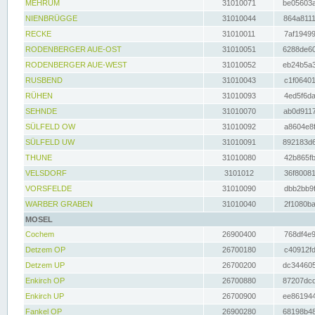
MEHRUM
31010071
be05603a
NIENBRÜGGE
31010044
864a8111
RECKE
31010011
7af19499
RODENBERGER AUE-OST
31010051
6288de60
RODENBERGER AUE-WEST
31010052
eb24b5a3
RUSBEND
31010043
c1f06401
RÜHEN
31010093
4ed5f6da
SEHNDE
31010070
ab0d9117
SÜLFELD OW
31010092
a8604e8f
SÜLFELD UW
31010091
892183d6
THUNE
31010080
42b865fb
VELSDORF
3101012
36f80081
VORSFELDE
31010090
dbb2bb9f
WARBER GRABEN
31010040
2f1080ba
MOSEL
Cochem
26900400
768df4e9
Detzem OP
26700180
c40912fd
Detzem UP
26700200
dc344605
Enkirch OP
26700880
87207dcd
Enkirch UP
26700900
ee861944
Fankel OP
26900280
68198b48