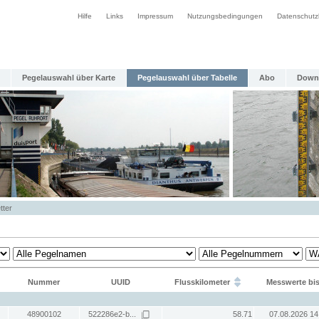
Hilfe
Links
Impressum
Nutzungsbedingungen
Datenschutz
Pegelauswahl über Karte
Pegelauswahl über Tabelle
Abo
Down
tter
Nummer
UUID
Flusskilometer
Messwerte bi
48900102
522286e2-b...
58.71
07.08.2026 14