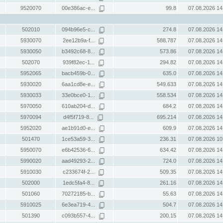
9520070
00e386ac-e...
99.8
07.08.2026 14
502010
094b96e5-c...
274.8
07.08.2026 14
5930070
2ee12b9a-f...
588.787
07.08.2026 14
5930050
b3492c68-8...
573.86
07.08.2026 14
502070
939f82ec-1...
294.82
07.08.2026 14
5952065
bacb459b-0...
635.0
07.08.2026 14
5930020
6aa1cd8e-e...
549.633
07.08.2026 14
5930033
33e0bce0-1...
558.534
07.08.2026 14
5970050
610ab204-d...
684.2
07.08.2026 14
5970094
d4f5f719-8...
695.214
07.08.2026 14
5952020
ae1b91d0-e...
609.9
07.08.2026 14
501470
1ce53a59-3...
236.31
07.08.2026 10
5950070
e6b42536-6...
634.42
07.08.2026 14
5990020
aad49293-2...
724.0
07.08.2026 14
5910030
c233674f-2...
509.35
07.08.2026 14
502000
1edc5fa4-8...
261.16
07.08.2026 14
501060
70272185-b...
55.63
07.08.2026 14
5910025
6e3ea719-4...
504.7
07.08.2026 14
501390
c093b557-4...
200.15
07.08.2026 14