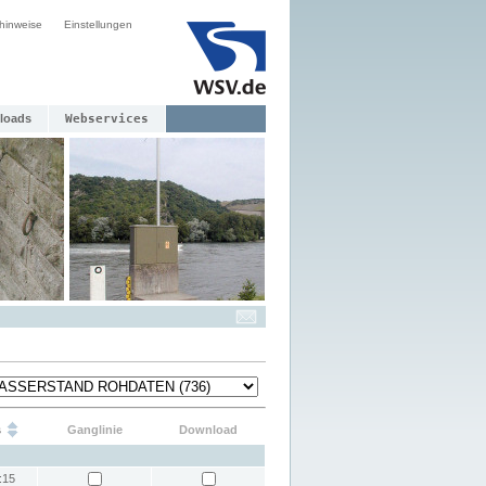
hinweise
Einstellungen
loads
Webservices
s
Ganglinie
Download
:15