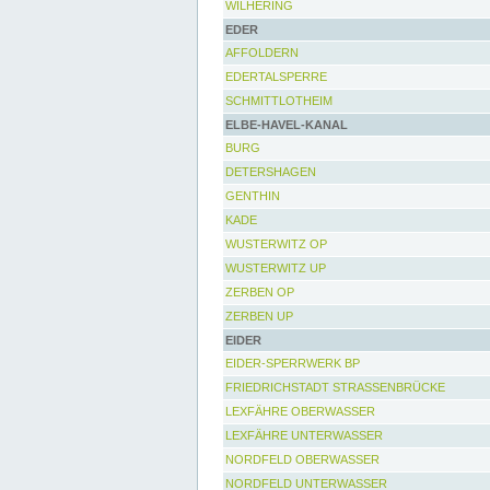
WILHERING
EDER
AFFOLDERN
EDERTALSPERRE
SCHMITTLOTHEIM
ELBE-HAVEL-KANAL
BURG
DETERSHAGEN
GENTHIN
KADE
WUSTERWITZ OP
WUSTERWITZ UP
ZERBEN OP
ZERBEN UP
EIDER
EIDER-SPERRWERK BP
FRIEDRICHSTADT STRASSENBRÜCKE
LEXFÄHRE OBERWASSER
LEXFÄHRE UNTERWASSER
NORDFELD OBERWASSER
NORDFELD UNTERWASSER