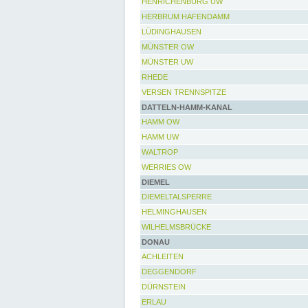
HENRICHENBURG UW
HERBRUM HAFENDAMM
LÜDINGHAUSEN
MÜNSTER OW
MÜNSTER UW
RHEDE
VERSEN TRENNSPITZE
DATTELN-HAMM-KANAL
HAMM OW
HAMM UW
WALTROP
WERRIES OW
DIEMEL
DIEMELTALSPERRE
HELMINGHAUSEN
WILHELMSBRÜCKE
DONAU
ACHLEITEN
DEGGENDORF
DÜRNSTEIN
ERLAU