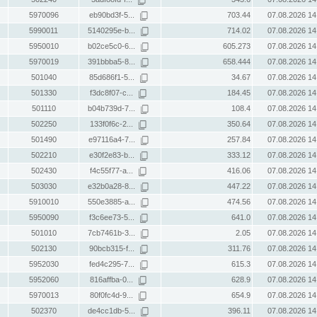
5970096
eb90bd3f-5...
703.44
07.08.2026 14
5990011
5140295e-b...
714.02
07.08.2026 14
5950010
b02ce5c0-6...
605.273
07.08.2026 14
5970019
391bbba5-8...
658.444
07.08.2026 14
501040
85d686f1-5...
34.67
07.08.2026 14
501330
f3dc8f07-c...
184.45
07.08.2026 14
501110
b04b739d-7...
108.4
07.08.2026 14
502250
133f0f6c-2...
350.64
07.08.2026 14
501490
e97116a4-7...
257.84
07.08.2026 14
502210
e30f2e83-b...
333.12
07.08.2026 14
502430
f4c55f77-a...
416.06
07.08.2026 14
503030
e32b0a28-8...
447.22
07.08.2026 14
5910010
550e3885-a...
474.56
07.08.2026 14
5950090
f3c6ee73-5...
641.0
07.08.2026 14
501010
7cb7461b-3...
2.05
07.08.2026 14
502130
90bcb315-f...
311.76
07.08.2026 14
5952030
fed4c295-7...
615.3
07.08.2026 14
5952060
816affba-0...
628.9
07.08.2026 14
5970013
80f0fc4d-9...
654.9
07.08.2026 14
502370
de4cc1db-5...
396.11
07.08.2026 14