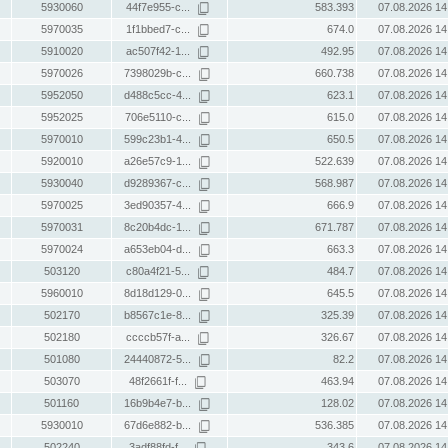
5930060
44f7e955-c...
583.393
07.08.2026 14
5970035
1f1bbed7-c...
674.0
07.08.2026 14
5910020
ac507f42-1...
492.95
07.08.2026 14
5970026
7398029b-c...
660.738
07.08.2026 14
5952050
d488c5cc-4...
623.1
07.08.2026 14
5952025
706e5110-c...
615.0
07.08.2026 14
5970010
599c23b1-4...
650.5
07.08.2026 14
5920010
a26e57c9-1...
522.639
07.08.2026 14
5930040
d9289367-c...
568.987
07.08.2026 14
5970025
3ed90357-4...
666.9
07.08.2026 14
5970031
8c20b4dc-1...
671.787
07.08.2026 14
5970024
a653eb04-d...
663.3
07.08.2026 14
503120
c80a4f21-5...
484.7
07.08.2026 14
5960010
8d18d129-0...
645.5
07.08.2026 14
502170
b8567c1e-8...
325.39
07.08.2026 14
502180
ccccb57f-a...
326.67
07.08.2026 14
501080
24440872-5...
82.2
07.08.2026 14
503070
48f2661f-f...
463.94
07.08.2026 14
501160
16b9b4e7-b...
128.02
07.08.2026 14
5930010
67d6e882-b...
536.385
07.08.2026 14
502240
3adf88fd-f...
343.6
07.08.2026 14