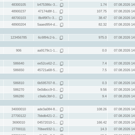
48300105
b475386c-3...
1.74
07.08.2026 14
48900237
47174d8f-1...
107.75
07.08.2026 14
48700103
8b4f9f7c-3...
38.47
07.08.2026 14
48900204
5aaed954-d...
82.32
07.08.2026 14
123456785
6c6f84c2-b...
975.0
07.08.2026 14
906
aa9179c1-1...
0.0
07.08.2026 14
586640
ee52ce62-2...
7.4
07.08.2026 14
586650
45721a68-5...
7.5
07.08.2026 14
586810
6b595707-8...
0.3
07.08.2026 14
586270
0e0dbcc9-0...
9.56
07.08.2026 14
586280
c9a6c3bf-0...
9.4
07.08.2026 14
34000010
ade3a084-8...
108.26
07.08.2026 14
27700122
7bbdb421-2...
07.08.2026 14
3690010
04572010-1...
166.42
07.08.2026 14
27700111
70bee932-1...
14.3
07.08.2026 14