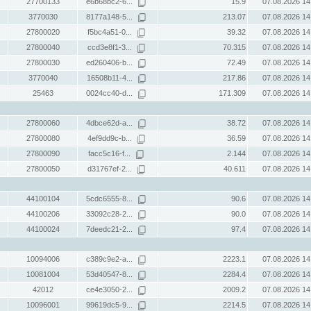
27700133
e6b68bc2-6...
15.9
07.08.2026 14
3770030
8177a148-5...
213.07
07.08.2026 14
27800020
f5bc4a51-0...
39.32
07.08.2026 14
27800040
ccd3e8f1-3...
70.315
07.08.2026 14
27800030
ed260406-b...
72.49
07.08.2026 14
3770040
16508b11-4...
217.86
07.08.2026 14
25463
0024cc40-d...
171.309
07.08.2026 14
27800060
4dbce62d-a...
38.72
07.08.2026 14
27800080
4ef9dd9c-b...
36.59
07.08.2026 14
27800090
facc5c16-f...
2.144
07.08.2026 14
27800050
d31767ef-2...
40.611
07.08.2026 14
44100104
5cdc6555-8...
90.6
07.08.2026 14
44100206
33092c28-2...
90.0
07.08.2026 14
44100024
7deedc21-2...
97.4
07.08.2026 14
10094006
c389c9e2-a...
2223.1
07.08.2026 14
10081004
53d40547-8...
2284.4
07.08.2026 14
42012
ce4e3050-2...
2009.2
07.08.2026 14
10096001
99619dc5-9...
2214.5
07.08.2026 14