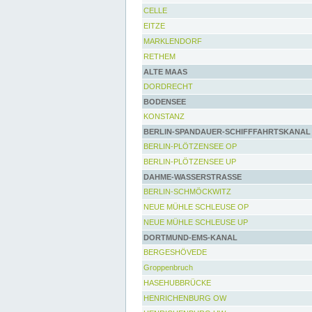
CELLE
EITZE
MARKLENDORF
RETHEM
ALTE MAAS
DORDRECHT
BODENSEE
KONSTANZ
BERLIN-SPANDAUER-SCHIFFFAHRTSKANAL
BERLIN-PLÖTZENSEE OP
BERLIN-PLÖTZENSEE UP
DAHME-WASSERSTRASSE
BERLIN-SCHMÖCKWITZ
NEUE MÜHLE SCHLEUSE OP
NEUE MÜHLE SCHLEUSE UP
DORTMUND-EMS-KANAL
BERGESHÖVEDE
Groppenbruch
HASEHUBBRÜCKE
HENRICHENBURG OW