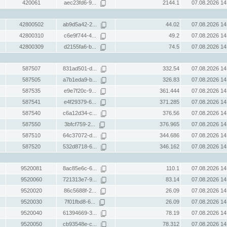
420061
aec23fd6-9...
2144.1
07.08.2026 14
42800502
ab9d5a42-2...
44.02
07.08.2026 14
42800310
c6e9f744-4...
49.2
07.08.2026 14
42800309
d2155fa6-b...
74.5
07.08.2026 14
587507
831ad501-d...
332.54
07.08.2026 14
587505
a7b1eda9-b...
326.83
07.08.2026 14
587535
e9e7f20c-9...
361.444
07.08.2026 14
587541
e4f29379-6...
371.285
07.08.2026 14
587540
c6a12d34-c...
376.56
07.08.2026 14
587550
3bfcf759-2...
376.965
07.08.2026 14
587510
64c37072-d...
344.686
07.08.2026 14
587520
532d8718-6...
346.162
07.08.2026 14
9520081
8ac85e6c-6...
110.1
07.08.2026 14
9520060
721313e7-9...
83.14
07.08.2026 14
9520020
86c5688f-2...
26.09
07.08.2026 14
9520030
7f01fbd8-6...
26.09
07.08.2026 14
9520040
61394669-3...
78.19
07.08.2026 14
9520050
cb93548e-c...
78.312
07.08.2026 14