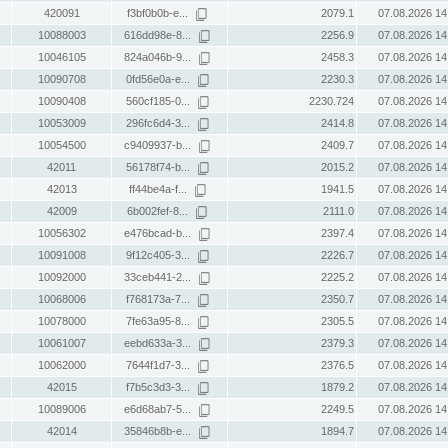
420091
f3bf0b0b-e...
2079.1
07.08.2026 14
10088003
616dd98e-8...
2256.9
07.08.2026 14
10046105
824a046b-9...
2458.3
07.08.2026 14
10090708
0fd56e0a-e...
2230.3
07.08.2026 14
10090408
560cf185-0...
2230.724
07.08.2026 14
10053009
296fc6d4-3...
2414.8
07.08.2026 14
10054500
c9409937-b...
2409.7
07.08.2026 14
42011
56178f74-b...
2015.2
07.08.2026 14
42013
ff44be4a-f...
1941.5
07.08.2026 14
42009
6b002fef-8...
2111.0
07.08.2026 14
10056302
e476bcad-b...
2397.4
07.08.2026 14
10091008
9f12c405-3...
2226.7
07.08.2026 14
10092000
33ceb441-2...
2225.2
07.08.2026 14
10068006
f768173a-7...
2350.7
07.08.2026 14
10078000
7fe63a95-8...
2305.5
07.08.2026 14
10061007
eebd633a-3...
2379.3
07.08.2026 14
10062000
7644f1d7-3...
2376.5
07.08.2026 14
42015
f7b5c3d3-3...
1879.2
07.08.2026 14
10089006
e6d68ab7-5...
2249.5
07.08.2026 14
42014
35846b8b-e...
1894.7
07.08.2026 14