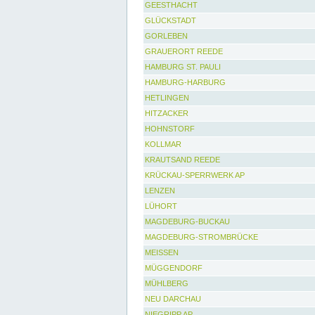
GEESTHACHT
GLÜCKSTADT
GORLEBEN
GRAUERORT REEDE
HAMBURG ST. PAULI
HAMBURG-HARBURG
HETLINGEN
HITZACKER
HOHNSTORF
KOLLMAR
KRAUTSAND REEDE
KRÜCKAU-SPERRWERK AP
LENZEN
LÜHORT
MAGDEBURG-BUCKAU
MAGDEBURG-STROMBRÜCKE
MEISSEN
MÜGGENDORF
MÜHLBERG
NEU DARCHAU
NIEGRIPP AP