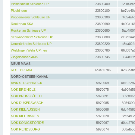
Pleidelsheim Schleuse UP
23800400
6e183f4b
Plochingen
23800100
be7ce40e
Poppenweiler Schleuse UP
23800300
f4854a4c
Rockenau SKA
23800690
4c00a166
Rockenau Schleuse UP
23800680
5ab4f00f
Schwabenheim Schleuse UP
23800800
ec9d3a4d
Untertürkheim Schleuse UP
23800220
a5ca02fb
Wieblingen Wehr UP neu
23800780
66d887a6
Ziegelhausen AMS
23800745
3944c1fd
NEUE MAAS
ROTTERDAM
123456786
a269e3be
NORD-OSTSEE-KANAL
AWK STROHBRÜCK
5970069
0e192297
NOK BREIHOLZ
5970075
4a904d59
NOK BRUNSBÜTTEL
5970091
85fc0dac
NOK DÜKERSWISCH
5970085
3954300d
NOK KIEL AUSSEN
5650068
6dc44585
NOK KIEL BINNEN
5979020
8af24d6a
NOK KÖNIGSFÖRDE
5970067
d0ec2790
NOK RENDSBURG
5970074
8c8afb56