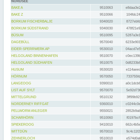
NORDSEE
BAKE A
9510063
e8daa3e2
BAKE Z
9510066
104fdc24
BORKUM FISCHERBALJE
9340020
8727ebfd
BORKUM SÜDSTRAND
9340030
478f21e9
BÜSUM
9510095
5287a3e1
DAGEBÜLL
9570040
6233e901
EIDER-SPERRWERK AP
9530010
04acd7e5
HELGOLAND BINNENHAFEN
9510070
c0ec139b
HELGOLAND SÜDHAFEN
9510075
0d8233b8
HUSUM
9530020
e114aeec
HÖRNUM
9570050
733755fd
LANGEOOG
9390010
a0c1dcb6
LIST AUF SYLT
9570070
5e92d73f
MITTELGRUND
9510132
3ff99b92
NORDERNEY RIFFGAT
9360010
c0244c0e
PELLWORM ANLEGER
9550021
2852b9ab
SCHARHÖRN
9510060
f0197bcf
SPIEKEROOG
9410010
662c4b5e
WITTDÜN
9570010
9c4c11f2
ZEHNERLOCH
9510010
e574d0af