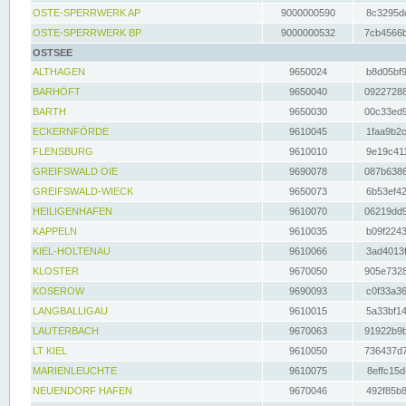
OSTE-SPERRWERK AP
9000000590
8c3295dc
OSTE-SPERRWERK BP
9000000532
7cb4566b
OSTSEE
ALTHAGEN
9650024
b8d05bf9
BARHÖFT
9650040
09227288
BARTH
9650030
00c33ed9
ECKERNFÖRDE
9610045
1faa9b2c
FLENSBURG
9610010
9e19c411
GREIFSWALD OIE
9690078
087b6386
GREIFSWALD-WIECK
9650073
6b53ef42
HEILIGENHAFEN
9610070
06219dd9
KAPPELN
9610035
b09f2243
KIEL-HOLTENAU
9610066
3ad4013f
KLOSTER
9670050
905e7328
KOSEROW
9690093
c0f33a36
LANGBALLIGAU
9610015
5a33bf14
LAUTERBACH
9670063
91922b9b
LT KIEL
9610050
736437d7
MARIENLEUCHTE
9610075
8effc15d
NEUENDORF HAFEN
9670046
492f85b8