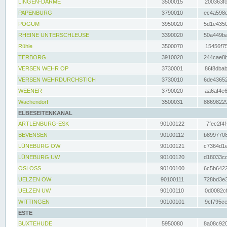
LINGEN-DARME
3500015
200363fc
PAPENBURG
3790010
ec4a598d
POGUM
3950020
5d1e4350
RHEINE UNTERSCHLEUSE
3390020
50a449ba
Rühle
3500070
15456f75
TERBORG
3910020
244cae8b
VERSEN WEHR OP
3730001
86f8dbab
VERSEN WEHRDURCHSTICH
3730010
6de43652
WEENER
3790020
aa6af4e6
Wachendorf
3500031
88698229
ELBESEITENKANAL
ARTLENBURG-ESK
90100122
7fec2f4f
BEVENSEN
90100112
b8997708
LÜNEBURG OW
90100121
c7364d1e
LÜNEBURG UW
90100120
d18033cd
OSLOSS
90100100
6c5b6422
UELZEN OW
90100111
728bd3e3
UELZEN UW
90100110
0d0082cf
WITTINGEN
90100101
9cf795ce
ESTE
BUXTEHUDE
5950080
8a08c920