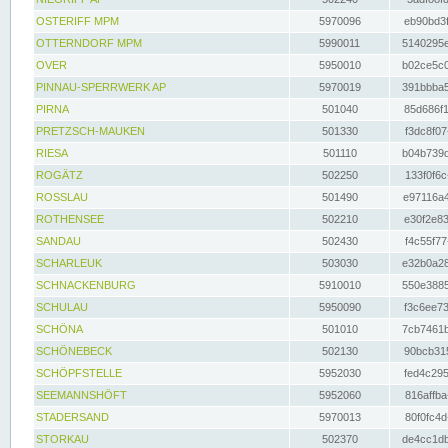
OSTERIFF MPM
5970096
eb90bd3f
OTTERNDORF MPM
5990011
5140295e
OVER
5950010
b02ce5c0
PINNAU-SPERRWERK AP
5970019
391bbba5
PIRNA
501040
85d686f1
PRETZSCH-MAUKEN
501330
f3dc8f07
RIESA
501110
b04b739d
ROGÄTZ
502250
133f0f6c
ROSSLAU
501490
e97116a4
ROTHENSEE
502210
e30f2e83
SANDAU
502430
f4c55f77
SCHARLEUK
503030
e32b0a28
SCHNACKENBURG
5910010
550e3885
SCHULAU
5950090
f3c6ee73
SCHÖNA
501010
7cb7461b
SCHÖNEBECK
502130
90bcb315
SCHÖPFSTELLE
5952030
fed4c295
SEEMANNSHÖFT
5952060
816affba
STADERSAND
5970013
80f0fc4d
STORKAU
502370
de4cc1db