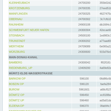
KLEINHEUBACH
24700200
355b02d2
KROTZENBURG
24700335
27eed51b
MAINFLINGEN
24700325
4627475d
OBERNAU
24700302
3c7cfb10
RAUNHEIM
24900108
db1684c1
SCHWEINFURT NEUER HAFEN
24300304
42ecae60
STEINBACH
24500100
1ed983c3
TRUNSTADT
24300202
a77aad00
WERTHEIM
24709089
0e065a22
WÜRZBURG
24300600
915d76e1
MAIN-DONAU-KANAL
BAMBERG
24300042
ff02f181
RIEDENBURG_UP
13409200
4a69e82e
MÜRITZ-ELDE-WASSERSTRASSE
BARKOW OP
596100
06d86c6b
BOBZIN OP
596120
faefa284
BUROW
5961601
a68cf527
DÖMITZ OP
596450
ec8188ee
DÖMITZ UP
596460
ad3a51da
ELDENA OP
596370
0fab94c7