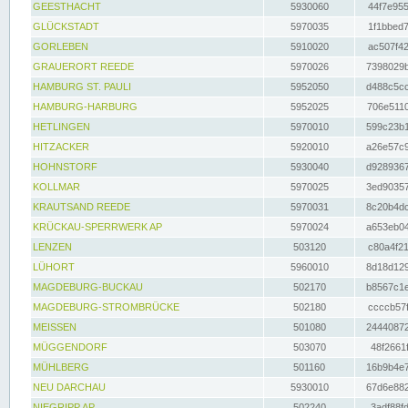
GEESTHACHT
5930060
44f7e955
GLÜCKSTADT
5970035
1f1bbed7
GORLEBEN
5910020
ac507f42
GRAUERORT REEDE
5970026
7398029b
HAMBURG ST. PAULI
5952050
d488c5cc
HAMBURG-HARBURG
5952025
706e5110
HETLINGEN
5970010
599c23b1
HITZACKER
5920010
a26e57c9
HOHNSTORF
5930040
d9289367
KOLLMAR
5970025
3ed90357
KRAUTSAND REEDE
5970031
8c20b4dc
KRÜCKAU-SPERRWERK AP
5970024
a653eb04
LENZEN
503120
c80a4f21
LÜHORT
5960010
8d18d129
MAGDEBURG-BUCKAU
502170
b8567c1e
MAGDEBURG-STROMBRÜCKE
502180
ccccb57f
MEISSEN
501080
24440872
MÜGGENDORF
503070
48f2661f
MÜHLBERG
501160
16b9b4e7
NEU DARCHAU
5930010
67d6e882
NIEGRIPP AP
502240
3adf88fd