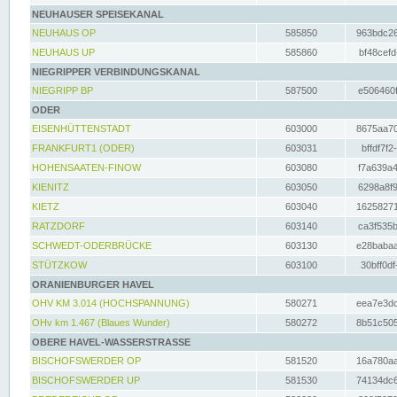
NEUHAUSER SPEISEKANAL
NEUHAUS OP
585850
963bdc26
NEUHAUS UP
585860
bf48cefd
NIEGRIPPER VERBINDUNGSKANAL
NIEGRIPP BP
587500
e506460f
ODER
EISENHÜTTENSTADT
603000
8675aa70
FRANKFURT1 (ODER)
603031
bffdf7f2
HOHENSAATEN-FINOW
603080
f7a639a4
KIENITZ
603050
6298a8f9
KIETZ
603040
16258271
RATZDORF
603140
ca3f535b
SCHWEDT-ODERBRÜCKE
603130
e28babaa
STÜTZKOW
603100
30bff0df
ORANIENBURGER HAVEL
OHV KM 3.014 (HOCHSPANNUNG)
580271
eea7e3dc
OHv km 1.467 (Blaues Wunder)
580272
8b51c505
OBERE HAVEL-WASSERSTRASSE
BISCHOFSWERDER OP
581520
16a780aa
BISCHOFSWERDER UP
581530
74134dc6