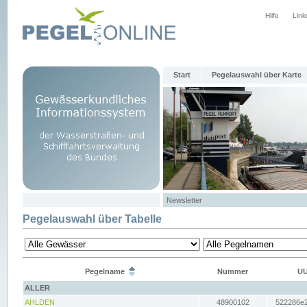
Hilfe
Link
Start
Pegelauswahl über Karte
Newsletter
Pegelauswahl über Tabelle
Pegelname
Nummer
UU
ALLER
AHLDEN
48900102
522286e2