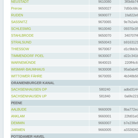
NEUSTADT
9610080
3f0b6b74
Prerow
9650027
7d50c68c
RUDEN
9690077
1fa822e6
SASSNITZ
9670065
9e7b2a4d
SCHLESWIG
9610040
09370c05
STAHLBRODE
9650070
340707f4
STRALSUND
9650043
b9163121
THIESSOW
9670067
d1c9bb3c
TIMMENDORF POEL
9630007
d22c341b
WARNEMÜNDE
9640015
220ff4c6
WISMAR-BAUMHAUS
9630008
95a0ab45
WITTOWER FÄHRE
9670055
4b348b56
ORANIENBURGER KANAL
SACHSENHAUSEN OP
580240
adbd3144
SACHSENHAUSEN UP
581840
0a6fe221
PEENE
AALBUDE
9660009
8ba772ed
ANKLAM
9660001
22fd01e0
DEMMIN
9660007
b7e238e8
JARMEN
9660005
a3328262
POTSDAMER HAVEL