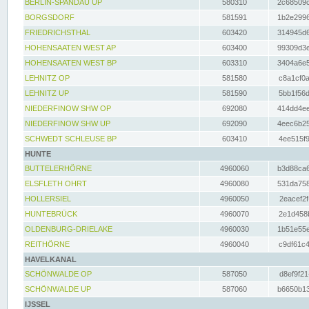
BERLIN-SPANDAU UP
580310
2c68509c
BORGSDORF
581591
1b2e2996
FRIEDRICHSTHAL
603420
314945d6
HOHENSAATEN WEST AP
603400
99309d3e
HOHENSAATEN WEST BP
603310
3404a6e5
LEHNITZ OP
581580
c8a1cf0a
LEHNITZ UP
581590
5bb1f56d
NIEDERFINOW SHW OP
692080
414dd4ee
NIEDERFINOW SHW UP
692090
4eec6b25
SCHWEDT SCHLEUSE BP
603410
4ee515f9
HUNTE
BUTTELERHÖRNE
4960060
b3d88ca6
ELSFLETH OHRT
4960080
531da758
HOLLERSIEL
4960050
2eacef2f
HUNTEBRÜCK
4960070
2e1d458b
OLDENBURG-DRIELAKE
4960030
1b51e55e
REITHÖRNE
4960040
c9df61c4
HAVELKANAL
SCHÖNWALDE OP
587050
d8ef9f21
SCHÖNWALDE UP
587060
b6650b13
IJSSEL