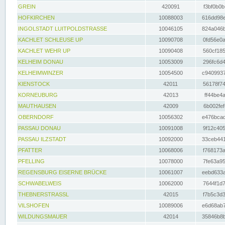
GREIN
420091
f3bf0b0b
HOFKIRCHEN
10088003
616dd98e
INGOLSTADT LUITPOLDSTRASSE
10046105
824a046b
KACHLET SCHLEUSE UP
10090708
0fd56e0a
KACHLET WEHR UP
10090408
560cf185
KELHEIM DONAU
10053009
296fc6d4
KELHEIMWINZER
10054500
c9409937
KIENSTOCK
42011
56178f74
KORNEUBURG
42013
ff44be4a
MAUTHAUSEN
42009
6b002fef
OBERNDORF
10056302
e476bcad
PASSAU DONAU
10091008
9f12c405
PASSAU ILZSTADT
10092000
33ceb441
PFATTER
10068006
f768173a
PFELLING
10078000
7fe63a95
REGENSBURG EISERNE BRÜCKE
10061007
eebd633a
SCHWABELWEIS
10062000
7644f1d7
THEBNERSTRASSL
42015
f7b5c3d3
VILSHOFEN
10089006
e6d68ab7
WILDUNGSMAUER
42014
35846b8b