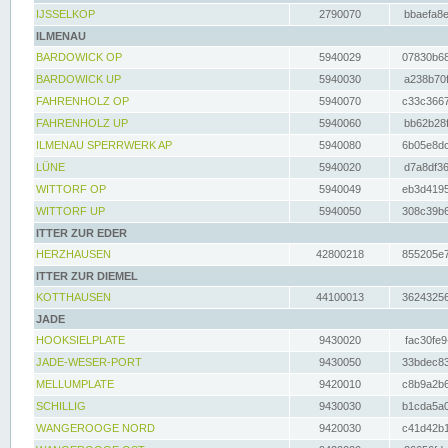
IJSSELKOP
2790070
bbaefa8e
ILMENAU
BARDOWICK OP
5940029
07830b68
BARDOWICK UP
5940030
a238b70f
FAHRENHOLZ OP
5940070
c33c3667
FAHRENHOLZ UP
5940060
bb62b28f
ILMENAU SPERRWERK AP
5940080
6b05e8dc
LÜNE
5940020
d7a8df36
WITTORF OP
5940049
eb3d4195
WITTORF UP
5940050
308c39b6
ITTER ZUR EDER
HERZHAUSEN
42800218
855205e7
ITTER ZUR DIEMEL
KOTTHAUSEN
44100013
36243256
JADE
HOOKSIELPLATE
9430020
fac30fe9
JADE-WESER-PORT
9430050
33bdec83
MELLUMPLATE
9420010
c8b9a2b6
SCHILLIG
9430030
b1cda5a0
WANGEROOGE NORD
9420030
c41d42b1