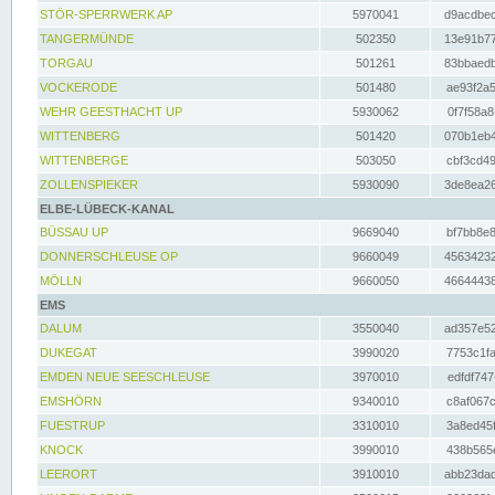
STÖR-SPERRWERK AP
5970041
d9acdbec
TANGERMÜNDE
502350
13e91b77
TORGAU
501261
83bbaedb
VOCKERODE
501480
ae93f2a5
WEHR GEESTHACHT UP
5930062
0f7f58a8
WITTENBERG
501420
070b1eb4
WITTENBERGE
503050
cbf3cd49
ZOLLENSPIEKER
5930090
3de8ea26
ELBE-LÜBECK-KANAL
BÜSSAU UP
9669040
bf7bb8e8
DONNERSCHLEUSE OP
9660049
45634232
MÖLLN
9660050
46644438
EMS
DALUM
3550040
ad357e52
DUKEGAT
3990020
7753c1fa
EMDEN NEUE SEESCHLEUSE
3970010
edfdf747
EMSHÖRN
9340010
c8af067c
FUESTRUP
3310010
3a8ed45f
KNOCK
3990010
438b565e
LEERORT
3910010
abb23dad