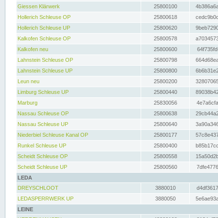
Giessen Klärwerk
25800100
4b386a6a
Hollerich Schleuse OP
25800618
cedc9b0c
Hollerich Schleuse UP
25800620
9beb7290
Kalkofen Schleuse OP
25800578
a7034573
Kalkofen neu
25800600
64f735fd
Lahnstein Schleuse OP
25800798
664d68ea
Lahnstein Schleuse UP
25800800
6b6b31e2
Leun neu
25800200
32807065
Limburg Schleuse UP
25800440
89038b42
Marburg
25830056
4e7a6cfa
Nassau Schleuse OP
25800638
29cb44a2
Nassau Schleuse UP
25800640
3a90a346
Niederbiel Schleuse Kanal OP
25800177
57c8e437
Runkel Schleuse UP
25800400
b85b17cc
Scheidt Schleuse OP
25800558
15a50d2b
Scheidt Schleuse UP
25800560
7dfe4776
LEDA
DREYSCHLOOT
3880010
d4df3617
LEDASPERRWERK UP
3880050
5e6ae93a
LEINE