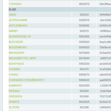
TÖNNING
9520070
00e386ac
ELBE
AKEN
502010
094b96e5
ALTENGAMME
5930070
2ee12b9a
ARTLENBURG
5930050
b3492c68
BARBY
502070
939f82ec
BLANKENESE UF
5952065
bacb459b
BLECKEDE
5930020
6aa1cd8e
BOIZENBURG
5930033
33e0bce0
BROKDORF
5970050
610ab204
BRUNSBÜTTEL MPM
5970094
d4f5f719
BUNTHAUS
5952020
ae1b91d0
COSWIG
501470
1ce53a59
CRANZ
5950070
e6b42536
CUXHAVEN STEUBENHÖFT
5990020
aad49293
DAMNATZ
5910030
c233674f
DESSAU
502000
1edc5fa4
DRESDEN
501060
70272185
DÖMITZ
5910025
6e3ea719
ELSTER
501390
c093b557