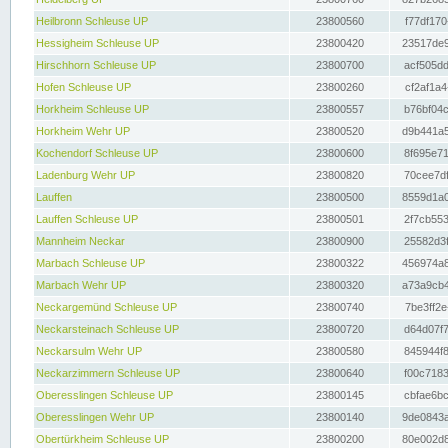
Heilbronn Schleuse UP
23800560
f77df170
Hessigheim Schleuse UP
23800420
23517de9
Hirschhorn Schleuse UP
23800700
acf505dd
Hofen Schleuse UP
23800260
cf2af1a4
Horkheim Schleuse UP
23800557
b76bf04c
Horkheim Wehr UP
23800520
d9b441a5
Kochendorf Schleuse UP
23800600
8f695e71
Ladenburg Wehr UP
23800820
70cee7df
Lauffen
23800500
8559d1a0
Lauffen Schleuse UP
23800501
2f7cb553
Mannheim Neckar
23800900
25582d3f
Marbach Schleuse UP
23800322
456974a8
Marbach Wehr UP
23800320
a73a9cb4
Neckargemünd Schleuse UP
23800740
7be3ff2e
Neckarsteinach Schleuse UP
23800720
d64d07f7
Neckarsulm Wehr UP
23800580
845944f8
Neckarzimmern Schleuse UP
23800640
f00c7183
Oberesslingen Schleuse UP
23800145
cbfae6bc
Oberesslingen Wehr UP
23800140
9de0843a
Obertürkheim Schleuse UP
23800200
80e002d8