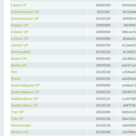
Fankel UP
26900300
583420a8
Grevenmacher OP
2610180
6e72bebf
Grevenmacher UP
26100200
69308142
Koblenz OP
26900880
3f64ff08
Koblenz UP
26900900
9dbcac54
Lehmen OP
26900680
d0abe01a
Lehmen UP
26900700
dc1bb420
Mehring AMS
26700100
4c1b6f17
Müden OP
26900480
a5c880a3
Müden UP
26900500
edc67ca3
Perl
26100100
c263ea53
Ruwer
26500150
abd34ee6
Sankt Aldegund OP
26900080
e4d6a271
Sankt Aldegund UP
26900100
20640279
Stadtbredimus OP
26100110
cceb7060
Stadtbredimus UP
26100130
dfdf753b
Trier OP
26500080
9d2b4126
Trier UP
26500100
3bec53ca
Wincheringen
26100140
bb5560fc
Wintrich OP
26700380
cb4789e4