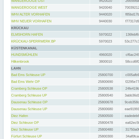
WANGEROOGE OST
9420020
26656fda
WANGEROOGE WEST
9420040
70039212
WHV ALTER VORHAFEN
9440020
f85bd17b
WHV NEUER VORHAFEN
9440030
f77317d9
KRÜCKAU
ELMSHORN HAFEN
5970022
136febf6
KRÜCKAU-SPERRWERK BP
5970023
53c277c3
KÜSTENKANAL
HUNDSMÜHLEN
4960020
cf6ac249
Hilkenbrook
3800010
58ccd6f0
LAHN
Bad Ems Schleuse UP
25800700
c005afb9
Bad Ems Wehr OP
25800690
f2295e77
Cramberg Schleuse OP
25800538
24fe419b
Cramberg Schleuse UP
25800540
3abb36d1
Dausenau Schleuse OP
25800678
9ceb358c
Dausenau Schleuse UP
25800680
eae91991
Diez Hafen
25800500
eadedeb6
Diez Schleuse OP
25800478
ea62ec5f
Diez Schleuse UP
25800480
31750a0f
Fürfurt Schleuse UP
25800300
34af0fca