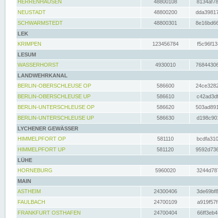
HERRENHAUSEN
48800108
8134af78
NEUSTADT
48800200
dda39817
SCHWARMSTEDT
48800301
8e16bd66
LEK
KRIMPEN
123456784
f5c96f13
LESUM
WASSERHORST
4930010
76844306
LANDWEHRKANAL
BERLIN-OBERSCHLEUSE OP
586600
24ce3282
BERLIN-OBERSCHLEUSE UP
586610
c42ad3df
BERLIN-UNTERSCHLEUSE OP
586620
503ad891
BERLIN-UNTERSCHLEUSE UP
586630
d198c901
LYCHENER GEWÄSSER
HIMMELPFORT OP
581110
bcdfa310
HIMMELPFORT UP
581120
9592d736
LÜHE
HORNEBURG
5960020
3244d787
MAIN
ASTHEIM
24300406
3de69bf8
FAULBACH
24700109
a919f57f
FRANKFURT OSTHAFEN
24700404
66ff3eb4