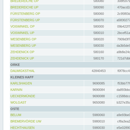
BREDEREICHE OP
580080
308f5979
BREDEREICHE UP
580090
470acd2a
FÜRSTENBERG OP
580060
2c95f83d
FÜRSTENBERG UP
580070
a5830277
VOßWINKEL OP
580000
09b422f7
VOßWINKEL UP
580010
2bcef51a
WESENBERG OP
580020
7909d3f7
WESENBERG UP
580030
da3b5de9
ZEHDENICK OP
580160
a9b8e24c
ZEHDENICK UP
580170
721d7dbf
ORKE
DALWIGKSTHAL
42840453
f0f78cc4
KLEINES HAFF
KARLSHAGEN
9690085
f53bb77f
KARNIN
9690084
da893bbd
UECKERMÜNDE
9690088
c1588dcc
WOLGAST
9650080
b327e35c
OSTE
BELUM
5980060
a9e93be0
BREMERVÖRDE UW
5980010
cf8a3ea2
HECHTHAUSEN
5980030
e5e02890