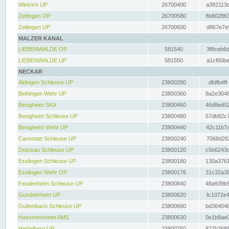
Wintrich UP
26700400
a392113c
Zeltingen OP
26700580
8b802863
Zeltingen UP
26700600
d867e7e9
MALZER KANAL
LIEBENWALDE OP
581540
3f8ceb6d
LIEBENWALDE UP
581550
a1cf60be
NECKAR
Aldingen Schleuse UP
23800280
dfdfb4ff
Beihingen Wehr UP
23800360
8a2e3048
Besigheim SKA
23800460
46d8ed02
Besigheim Schleuse UP
23800480
57db82c7
Besigheim Wehr UP
23800440
42c11b7a
Cannstatt Schleuse UP
23800240
7068d262
Deizisau Schleuse UP
23800120
c5b6243d
Esslingen Schleuse UP
23800180
130a3761
Esslingen Wehr OP
23800176
31c32a38
Feudenheim Schleuse UP
23800840
48a939b9
Gundelsheim UP
23800620
fc1072e4
Guttenbach Schleuse UP
23800660
bd36404b
Hassmersheim AMS
23800630
0e1b8ae0
Heidelberg UP
23800760
827b2685