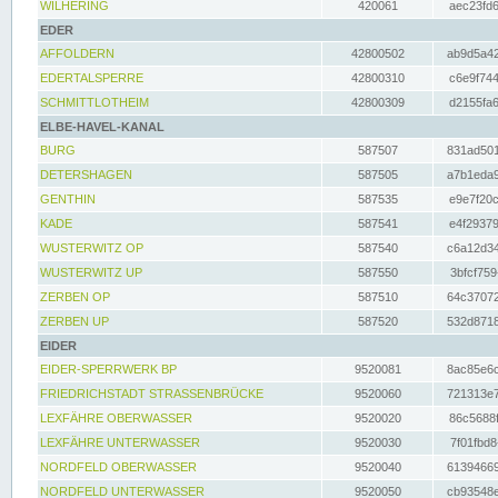
WILHERING
420061
aec23fd6
EDER
AFFOLDERN
42800502
ab9d5a42
EDERTALSPERRE
42800310
c6e9f744
SCHMITTLOTHEIM
42800309
d2155fa6
ELBE-HAVEL-KANAL
BURG
587507
831ad501
DETERSHAGEN
587505
a7b1eda9
GENTHIN
587535
e9e7f20c
KADE
587541
e4f29379
WUSTERWITZ OP
587540
c6a12d34
WUSTERWITZ UP
587550
3bfcf759
ZERBEN OP
587510
64c37072
ZERBEN UP
587520
532d8718
EIDER
EIDER-SPERRWERK BP
9520081
8ac85e6c
FRIEDRICHSTADT STRASSENBRÜCKE
9520060
721313e7
LEXFÄHRE OBERWASSER
9520020
86c5688f
LEXFÄHRE UNTERWASSER
9520030
7f01fbd8
NORDFELD OBERWASSER
9520040
61394669
NORDFELD UNTERWASSER
9520050
cb93548e