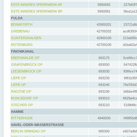
ESTE INNERES SPERRWERK AP
5950082
227b83f7
ESTE INNERES SPERRWERK BP
5950081
5fea1a12
FULDA
BONAFORTH
42900201
23721dfd
GREBENAU
42700202
acd63934
GUNTERSHAUSEN
42900100
213a585d
ROTENBURG
42700100
d1ba62a4
FINOWKANAL
EBERSWALDE OP
693170
3cd46cc7
GRAFENBRÜCK OP
693050
547422fb
LEESENBRÜCK OP
693030
f099ce74
LIEPE OP
693230
6f81b35f
LIEPE UP
693240
79d783d3
RAGÖSE OP
693190
b6bbe4f8
RUHLSDORF OP
693010
6629a4ca
STECHER OP
693210
516fbf8c
HAMME
RITTERHUDE
4940030
f49855d8
HAVEL-ODER-WASSERSTRASSE
BERLIN-SPANDAU OP
580300
e607a4b6