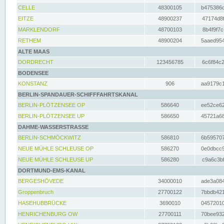
CELLE
48300105
b475386c
EITZE
48900237
47174d8f
MARKLENDORF
48700103
8b4f9f7c
RETHEM
48900204
5aaed954
ALTE MAAS
DORDRECHT
123456785
6c6f84c2
BODENSEE
KONSTANZ
906
aa9179c1
BERLIN-SPANDAUER-SCHIFFFAHRTSKANAL
BERLIN-PLÖTZENSEE OP
586640
ee52ce62
BERLIN-PLÖTZENSEE UP
586650
45721a68
DAHME-WASSERSTRASSE
BERLIN-SCHMÖCKWITZ
586810
6b595707
NEUE MÜHLE SCHLEUSE OP
586270
0e0dbcc9
NEUE MÜHLE SCHLEUSE UP
586280
c9a6c3bf
DORTMUND-EMS-KANAL
BERGESHÖVEDE
34000010
ade3a084
Groppenbruch
27700122
7bbdb421
HASEHUBBRÜCKE
3690010
04572010
HENRICHENBURG OW
27700111
70bee932