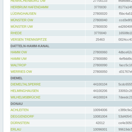
HENRICHENBURG UW
27700133
e6b68bc2
HERBRUM HAFENDAMM
3770030
8177a148
LÜDINGHAUSEN
27800020
f5bc4a51
MÜNSTER OW
27800040
ccd3e8f1
MÜNSTER UW
27800030
ed260406
RHEDE
3770040
16508b11
VERSEN TRENNSPITZE
25463
0024cc40
DATTELN-HAMM-KANAL
HAMM OW
27800060
4dbce62d
HAMM UW
27800080
4ef9dd9c
WALTROP
27800090
facc5c16
WERRIES OW
27800050
d31767ef
DIEMEL
DIEMELTALSPERRE
44100104
5cdc6555
HELMINGHAUSEN
44100206
33092c28
WILHELMSBRÜCKE
44100024
7deedc21
DONAU
ACHLEITEN
10094006
c389c9e2
DEGGENDORF
10081004
53d40547
DÜRNSTEIN
42012
ce4e3050
ERLAU
10096001
99619dc5