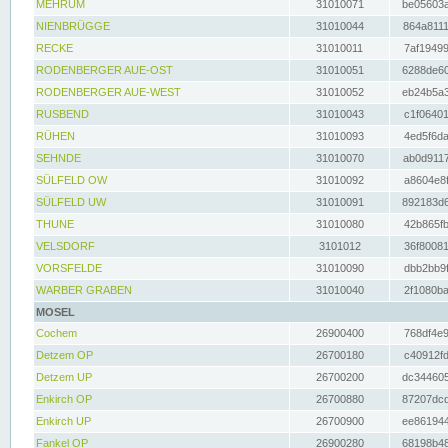
MEHRUM
31010071
be05603a
NIENBRÜGGE
31010044
864a8111
RECKE
31010011
7af19499
RODENBERGER AUE-OST
31010051
6288de60
RODENBERGER AUE-WEST
31010052
eb24b5a3
RUSBEND
31010043
c1f06401
RÜHEN
31010093
4ed5f6da
SEHNDE
31010070
ab0d9117
SÜLFELD OW
31010092
a8604e8f
SÜLFELD UW
31010091
892183d6
THUNE
31010080
42b865fb
VELSDORF
3101012
36f80081
VORSFELDE
31010090
dbb2bb9f
WARBER GRABEN
31010040
2f1080ba
MOSEL
Cochem
26900400
768df4e9
Detzem OP
26700180
c40912fd
Detzem UP
26700200
dc344605
Enkirch OP
26700880
87207dcd
Enkirch UP
26700900
ee861944
Fankel OP
26900280
68198b48