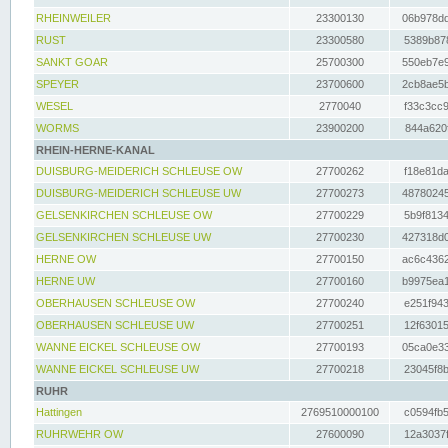
RHEINWEILER
23300130
06b978dd
RUST
23300580
5389b878
SANKT GOAR
25700300
550eb7e9
SPEYER
23700600
2cb8ae5b
WESEL
2770040
f33c3cc9
WORMS
23900200
844a620f
RHEIN-HERNE-KANAL
DUISBURG-MEIDERICH SCHLEUSE OW
27700262
f18e81da
DUISBURG-MEIDERICH SCHLEUSE UW
27700273
48780245
GELSENKIRCHEN SCHLEUSE OW
27700229
5b9f8134
GELSENKIRCHEN SCHLEUSE UW
27700230
427318d0
HERNE OW
27700150
ac6c4362
HERNE UW
27700160
b9975ea1
OBERHAUSEN SCHLEUSE OW
27700240
e251f943
OBERHAUSEN SCHLEUSE UW
27700251
12f63015
WANNE EICKEL SCHLEUSE OW
27700193
05ca0e33
WANNE EICKEL SCHLEUSE UW
27700218
23045f8b
RUHR
Hattingen
2769510000100
c0594fb5
RUHRWEHR OW
27600090
12a3037f