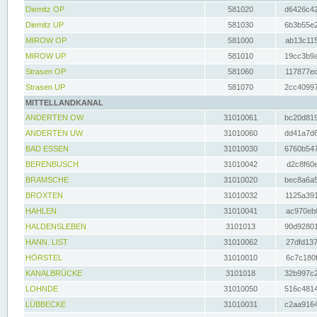
Diemitz OP
581020
d6426c42
Diemitz UP
581030
6b3b55e2
MIROW OP
581000
ab13c115
MIROW UP
581010
19cc3b9a
Strasen OP
581060
117877ec
Strasen UP
581070
2cc40997
MITTELLANDKANAL
ANDERTEN OW
31010061
bc20d819
ANDERTEN UW
31010060
dd41a7d6
BAD ESSEN
31010030
6760b547
BERENBUSCH
31010042
d2c8f60e
BRAMSCHE
31010020
bec8a6a5
BROXTEN
31010032
1125a391
HAHLEN
31010041
ac970eb0
HALDENSLEBEN
3101013
90d92801
HANN. LIST
31010062
27dfd137
HÖRSTEL
31010010
6c7c180f
KANALBRÜCKE
3101018
32b997c2
LOHNDE
31010050
516c4814
LÜBBECKE
31010031
c2aa9164