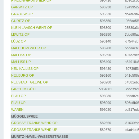
FINDENWIRUNSHIER OP
596410
a5902c55
GARWITZ UP
596230
12499527
GRABOW OP
596330
db4a69b2
GÜRITZ OP
596350
956ce5ff
KLEIN LAASCH WEHR OP
596300
25530a3e
LEWITZ OP
596250
7bbd90ad
LÜBZ OP
596140
d75442cf
MALCHOW WEHR OP
596200
bccaacb3
MALLISS OP
596390
497c29ee
MALLISS UP
596400
a64918a6
NEU KALLISS OP
596430
30739ff3
NEUBURG OP
596160
541c508a
NEUSTADT GLEWE OP
596280
c4381eb3
PARCHIM GÜTE
5961801
3dec3921
PLAU OP
596080
3ffddb2c
PLAU UP
596090
506e6b03
WAREN
596030
bd317edd
MÜGGELSPREE
GROSSE TRÄNKE WEHR OP
582660
81630fdd
GROSSE TRÄNKE WEHR UP
582670
cfad4ee5
MÜRITZ-HAVEL-WASSERSTRASSE