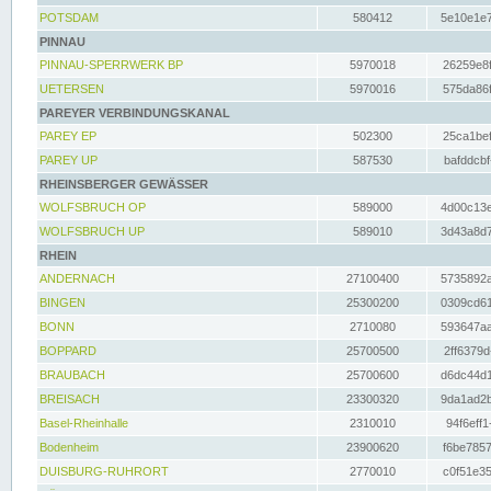
POTSDAM
580412
5e10e1e7
PINNAU
PINNAU-SPERRWERK BP
5970018
26259e8f
UETERSEN
5970016
575da86f
PAREYER VERBINDUNGSKANAL
PAREY EP
502300
25ca1bef
PAREY UP
587530
bafddcbf
RHEINSBERGER GEWÄSSER
WOLFSBRUCH OP
589000
4d00c13e
WOLFSBRUCH UP
589010
3d43a8d7
RHEIN
ANDERNACH
27100400
5735892a
BINGEN
25300200
0309cd61
BONN
2710080
593647aa
BOPPARD
25700500
2ff6379d
BRAUBACH
25700600
d6dc44d1
BREISACH
23300320
9da1ad2b
Basel-Rheinhalle
2310010
94f6eff1
Bodenheim
23900620
f6be7857
DUISBURG-RUHRORT
2770010
c0f51e35