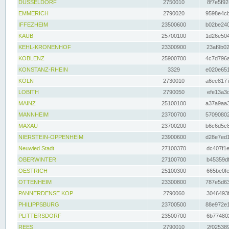
DÜSSELDORF
2750010
8f7e5f92
EMMERICH
2790020
9598e4cb
IFFEZHEIM
23500600
b02be240
KAUB
25700100
1d26e504
KEHL-KRONENHOF
23300900
23af9b02
KOBLENZ
25900700
4c7d796a
KONSTANZ-RHEIN
3329
e020e651
KÖLN
2730010
a6ee8177
LOBITH
2790050
efe13a3d
MAINZ
25100100
a37a9aa3
MANNHEIM
23700700
57090802
MAXAU
23700200
b6c6d5c8
NIERSTEIN-OPPENHEIM
23900600
d28e7ed1
Neuwied Stadt
27100370
dc407f1e
OBERWINTER
27100700
b45359df
OESTRICH
25100300
665be0fe
OTTENHEIM
23300800
787e5d63
PANNERDENSE KOP
2790060
3046493f
PHILIPPSBURG
23700500
88e972e1
PLITTERSDORF
23500700
6b774802
REES
2790010
2f025389