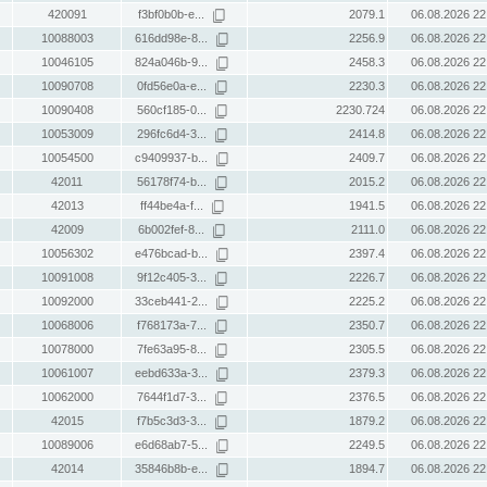
420091
f3bf0b0b-e...
2079.1
06.08.2026 22
10088003
616dd98e-8...
2256.9
06.08.2026 22
10046105
824a046b-9...
2458.3
06.08.2026 22
10090708
0fd56e0a-e...
2230.3
06.08.2026 22
10090408
560cf185-0...
2230.724
06.08.2026 22
10053009
296fc6d4-3...
2414.8
06.08.2026 22
10054500
c9409937-b...
2409.7
06.08.2026 22
42011
56178f74-b...
2015.2
06.08.2026 22
42013
ff44be4a-f...
1941.5
06.08.2026 22
42009
6b002fef-8...
2111.0
06.08.2026 22
10056302
e476bcad-b...
2397.4
06.08.2026 22
10091008
9f12c405-3...
2226.7
06.08.2026 22
10092000
33ceb441-2...
2225.2
06.08.2026 22
10068006
f768173a-7...
2350.7
06.08.2026 22
10078000
7fe63a95-8...
2305.5
06.08.2026 22
10061007
eebd633a-3...
2379.3
06.08.2026 22
10062000
7644f1d7-3...
2376.5
06.08.2026 22
42015
f7b5c3d3-3...
1879.2
06.08.2026 22
10089006
e6d68ab7-5...
2249.5
06.08.2026 22
42014
35846b8b-e...
1894.7
06.08.2026 22