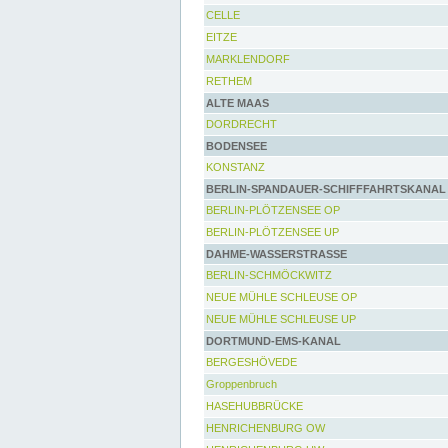
CELLE
EITZE
MARKLENDORF
RETHEM
ALTE MAAS
DORDRECHT
BODENSEE
KONSTANZ
BERLIN-SPANDAUER-SCHIFFFAHRTSKANAL
BERLIN-PLÖTZENSEE OP
BERLIN-PLÖTZENSEE UP
DAHME-WASSERSTRASSE
BERLIN-SCHMÖCKWITZ
NEUE MÜHLE SCHLEUSE OP
NEUE MÜHLE SCHLEUSE UP
DORTMUND-EMS-KANAL
BERGESHÖVEDE
Groppenbruch
HASEHUBBRÜCKE
HENRICHENBURG OW