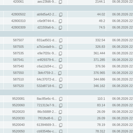
420061
aec23fd6-9...
2144.1
06.08.2026 22
42800502
ab9d5a42-2...
44.02
06.08.2026 22
42800310
c6e9f744-4...
49.2
06.08.2026 22
42800309
d2155fa6-b...
74.5
06.08.2026 22
587507
831ad501-d...
332.54
06.08.2026 22
587505
a7b1eda9-b...
326.83
06.08.2026 22
587535
e9e7f20c-9...
361.444
06.08.2026 22
587541
e4f29379-6...
371.285
06.08.2026 22
587540
c6a12d34-c...
376.56
06.08.2026 22
587550
3bfcf759-2...
376.965
06.08.2026 22
587510
64c37072-d...
344.686
06.08.2026 22
587520
532d8718-6...
346.162
06.08.2026 22
9520081
8ac85e6c-6...
110.1
06.08.2026 22
9520060
721313e7-9...
83.14
06.08.2026 22
9520020
86c5688f-2...
26.09
06.08.2026 22
9520030
7f01fbd8-6...
26.09
06.08.2026 22
9520040
61394669-3...
78.19
06.08.2026 22
9520050
cb93548e-c...
78.312
06.08.2026 22