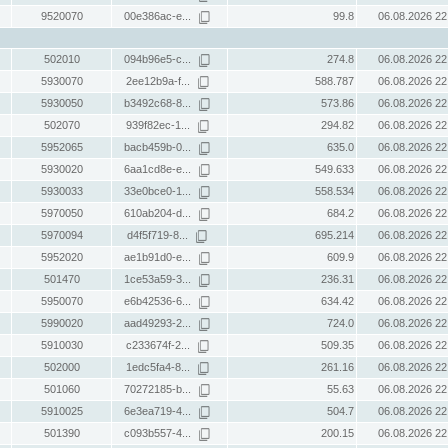
9520070
00e386ac-e...
99.8
06.08.2026 22
502010
094b96e5-c...
274.8
06.08.2026 22
5930070
2ee12b9a-f...
588.787
06.08.2026 22
5930050
b3492c68-8...
573.86
06.08.2026 22
502070
939f82ec-1...
294.82
06.08.2026 22
5952065
bacb459b-0...
635.0
06.08.2026 22
5930020
6aa1cd8e-e...
549.633
06.08.2026 22
5930033
33e0bce0-1...
558.534
06.08.2026 22
5970050
610ab204-d...
684.2
06.08.2026 22
5970094
d4f5f719-8...
695.214
06.08.2026 22
5952020
ae1b91d0-e...
609.9
06.08.2026 22
501470
1ce53a59-3...
236.31
06.08.2026 22
5950070
e6b42536-6...
634.42
06.08.2026 22
5990020
aad49293-2...
724.0
06.08.2026 22
5910030
c233674f-2...
509.35
06.08.2026 22
502000
1edc5fa4-8...
261.16
06.08.2026 22
501060
70272185-b...
55.63
06.08.2026 22
5910025
6e3ea719-4...
504.7
06.08.2026 22
501390
c093b557-4...
200.15
06.08.2026 22