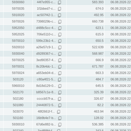
5930060
44f7e955-c...
583.393
06.08.2026 22
5970035
1f1bbed7-c...
674.0
06.08.2026 22
5910020
ac507f42-1...
492.95
06.08.2026 22
5970026
7398029b-c...
660.738
06.08.2026 22
5952050
d488c5cc-4...
623.1
06.08.2026 22
5952025
706e5110-c...
615.0
06.08.2026 22
5970010
599c23b1-4...
650.5
06.08.2026 22
5920010
a26e57c9-1...
522.639
06.08.2026 22
5930040
d9289367-c...
568.987
06.08.2026 22
5970025
3ed90357-4...
666.9
06.08.2026 22
5970031
8c20b4dc-1...
671.787
06.08.2026 22
5970024
a653eb04-d...
663.3
06.08.2026 22
503120
c80a4f21-5...
484.7
06.08.2026 22
5960010
8d18d129-0...
645.5
06.08.2026 22
502170
b8567c1e-8...
325.39
06.08.2026 22
502180
ccccb57f-a...
326.67
06.08.2026 22
501080
24440872-5...
82.2
06.08.2026 22
503070
48f2661f-f...
463.94
06.08.2026 22
501160
16b9b4e7-b...
128.02
06.08.2026 22
5930010
67d6e882-b...
536.385
06.08.2026 22
502240
3adf88fd-f...
343.6
06.08.2026 22