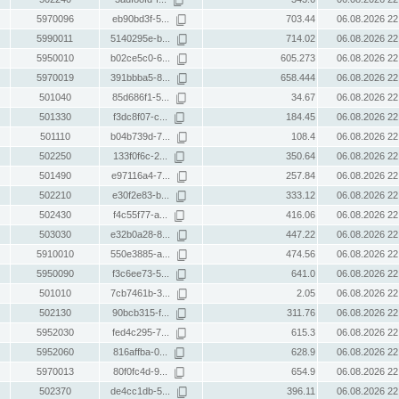
5970096
eb90bd3f-5...
703.44
06.08.2026 22
5990011
5140295e-b...
714.02
06.08.2026 22
5950010
b02ce5c0-6...
605.273
06.08.2026 22
5970019
391bbba5-8...
658.444
06.08.2026 22
501040
85d686f1-5...
34.67
06.08.2026 22
501330
f3dc8f07-c...
184.45
06.08.2026 22
501110
b04b739d-7...
108.4
06.08.2026 22
502250
133f0f6c-2...
350.64
06.08.2026 22
501490
e97116a4-7...
257.84
06.08.2026 22
502210
e30f2e83-b...
333.12
06.08.2026 22
502430
f4c55f77-a...
416.06
06.08.2026 22
503030
e32b0a28-8...
447.22
06.08.2026 22
5910010
550e3885-a...
474.56
06.08.2026 22
5950090
f3c6ee73-5...
641.0
06.08.2026 22
501010
7cb7461b-3...
2.05
06.08.2026 22
502130
90bcb315-f...
311.76
06.08.2026 22
5952030
fed4c295-7...
615.3
06.08.2026 22
5952060
816affba-0...
628.9
06.08.2026 22
5970013
80f0fc4d-9...
654.9
06.08.2026 22
502370
de4cc1db-5...
396.11
06.08.2026 22