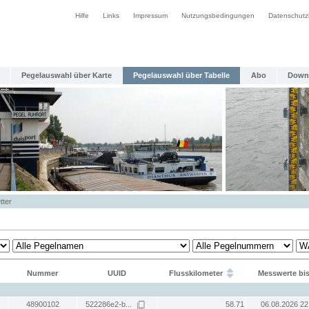
Hilfe
Links
Impressum
Nutzungsbedingungen
Datenschutz
Pegelauswahl über Karte
Pegelauswahl über Tabelle
Abo
Down
tter
Nummer
UUID
Flusskilometer
Messwerte bi
48900102
522286e2-b...
58.71
06.08.2026 22