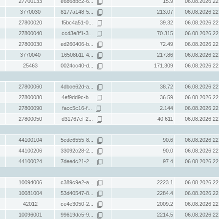
27700133
e6b68bc2-6...
15.9
06.08.2026 22
3770030
8177a148-5...
213.07
06.08.2026 22
27800020
f5bc4a51-0...
39.32
06.08.2026 22
27800040
ccd3e8f1-3...
70.315
06.08.2026 22
27800030
ed260406-b...
72.49
06.08.2026 22
3770040
16508b11-4...
217.86
06.08.2026 22
25463
0024cc40-d...
171.309
06.08.2026 22
27800060
4dbce62d-a...
38.72
06.08.2026 22
27800080
4ef9dd9c-b...
36.59
06.08.2026 22
27800090
facc5c16-f...
2.144
06.08.2026 22
27800050
d31767ef-2...
40.611
06.08.2026 22
44100104
5cdc6555-8...
90.6
06.08.2026 22
44100206
33092c28-2...
90.0
06.08.2026 22
44100024
7deedc21-2...
97.4
06.08.2026 22
10094006
c389c9e2-a...
2223.1
06.08.2026 22
10081004
53d40547-8...
2284.4
06.08.2026 22
42012
ce4e3050-2...
2009.2
06.08.2026 22
10096001
99619dc5-9...
2214.5
06.08.2026 22