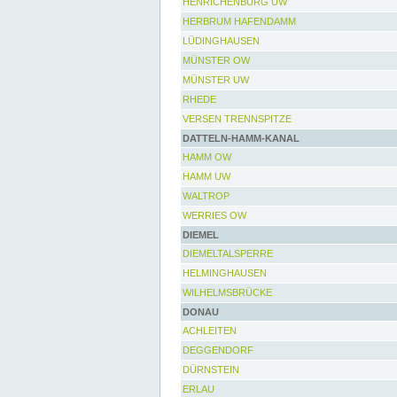
HENRICHENBURG UW
HERBRUM HAFENDAMM
LÜDINGHAUSEN
MÜNSTER OW
MÜNSTER UW
RHEDE
VERSEN TRENNSPITZE
DATTELN-HAMM-KANAL
HAMM OW
HAMM UW
WALTROP
WERRIES OW
DIEMEL
DIEMELTALSPERRE
HELMINGHAUSEN
WILHELMSBRÜCKE
DONAU
ACHLEITEN
DEGGENDORF
DÜRNSTEIN
ERLAU