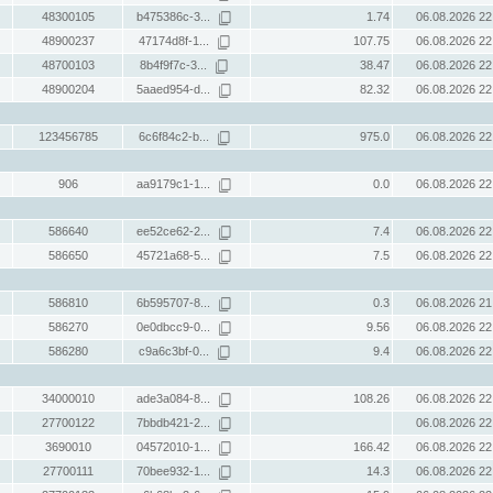
48300105
b475386c-3...
1.74
06.08.2026 22
48900237
47174d8f-1...
107.75
06.08.2026 22
48700103
8b4f9f7c-3...
38.47
06.08.2026 22
48900204
5aaed954-d...
82.32
06.08.2026 22
123456785
6c6f84c2-b...
975.0
06.08.2026 22
906
aa9179c1-1...
0.0
06.08.2026 22
586640
ee52ce62-2...
7.4
06.08.2026 22
586650
45721a68-5...
7.5
06.08.2026 22
586810
6b595707-8...
0.3
06.08.2026 21
586270
0e0dbcc9-0...
9.56
06.08.2026 22
586280
c9a6c3bf-0...
9.4
06.08.2026 22
34000010
ade3a084-8...
108.26
06.08.2026 22
27700122
7bbdb421-2...
06.08.2026 22
3690010
04572010-1...
166.42
06.08.2026 22
27700111
70bee932-1...
14.3
06.08.2026 22