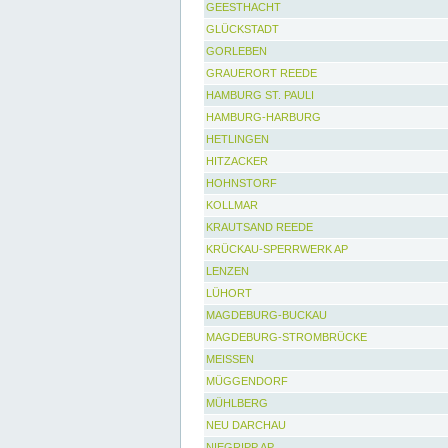
GEESTHACHT
GLÜCKSTADT
GORLEBEN
GRAUERORT REEDE
HAMBURG ST. PAULI
HAMBURG-HARBURG
HETLINGEN
HITZACKER
HOHNSTORF
KOLLMAR
KRAUTSAND REEDE
KRÜCKAU-SPERRWERK AP
LENZEN
LÜHORT
MAGDEBURG-BUCKAU
MAGDEBURG-STROMBRÜCKE
MEISSEN
MÜGGENDORF
MÜHLBERG
NEU DARCHAU
NIEGRIPP AP