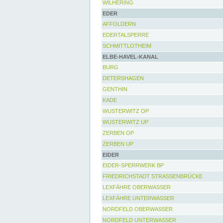
WILHERING
EDER
AFFOLDERN
EDERTALSPERRE
SCHMITTLOTHEIM
ELBE-HAVEL-KANAL
BURG
DETERSHAGEN
GENTHIN
KADE
WUSTERWITZ OP
WUSTERWITZ UP
ZERBEN OP
ZERBEN UP
EIDER
EIDER-SPERRWERK BP
FRIEDRICHSTADT STRASSENBRÜCKE
LEXFÄHRE OBERWASSER
LEXFÄHRE UNTERWASSER
NORDFELD OBERWASSER
NORDFELD UNTERWASSER