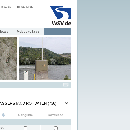
hinweise
Einstellungen
loads
Webservices
s
Ganglinie
Download
:45