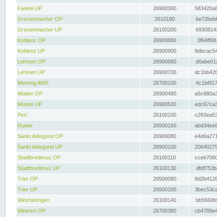
Fankel UP
26900300
583420a8
Grevenmacher OP
2610180
6e72bebf
Grevenmacher UP
26100200
69308142
Koblenz OP
26900880
3f64ff08
Koblenz UP
26900900
9dbcac54
Lehmen OP
26900680
d0abe01a
Lehmen UP
26900700
dc1bb420
Mehring AMS
26700100
4c1b6f17
Müden OP
26900480
a5c880a3
Müden UP
26900500
edc67ca3
Perl
26100100
c263ea53
Ruwer
26500150
abd34ee6
Sankt Aldegund OP
26900080
e4d6a271
Sankt Aldegund UP
26900100
20640279
Stadtbredimus OP
26100110
cceb7060
Stadtbredimus UP
26100130
dfdf753b
Trier OP
26500080
9d2b4126
Trier UP
26500100
3bec53ca
Wincheringen
26100140
bb5560fc
Wintrich OP
26700380
cb4789e4