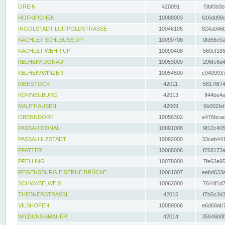
GREIN
420091
f3bf0b0b
HOFKIRCHEN
10088003
616dd98e
INGOLSTADT LUITPOLDSTRASSE
10046105
824a046b
KACHLET SCHLEUSE UP
10090708
0fd56e0a
KACHLET WEHR UP
10090408
560cf185
KELHEIM DONAU
10053009
296fc6d4
KELHEIMWINZER
10054500
c9409937
KIENSTOCK
42011
56178f74
KORNEUBURG
42013
ff44be4a
MAUTHAUSEN
42009
6b002fef
OBERNDORF
10056302
e476bcad
PASSAU DONAU
10091008
9f12c405
PASSAU ILZSTADT
10092000
33ceb441
PFATTER
10068006
f768173a
PFELLING
10078000
7fe63a95
REGENSBURG EISERNE BRÜCKE
10061007
eebd633a
SCHWABELWEIS
10062000
7644f1d7
THEBNERSTRASSL
42015
f7b5c3d3
VILSHOFEN
10089006
e6d68ab7
WILDUNGSMAUER
42014
35846b8b