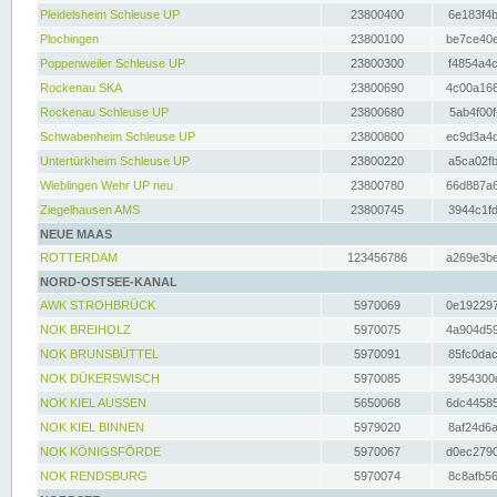
Pleidelsheim Schleuse UP
23800400
6e183f4b
Plochingen
23800100
be7ce40e
Poppenweiler Schleuse UP
23800300
f4854a4c
Rockenau SKA
23800690
4c00a166
Rockenau Schleuse UP
23800680
5ab4f00f
Schwabenheim Schleuse UP
23800800
ec9d3a4d
Untertürkheim Schleuse UP
23800220
a5ca02fb
Wieblingen Wehr UP neu
23800780
66d887a6
Ziegelhausen AMS
23800745
3944c1fd
NEUE MAAS
ROTTERDAM
123456786
a269e3be
NORD-OSTSEE-KANAL
AWK STROHBRÜCK
5970069
0e192297
NOK BREIHOLZ
5970075
4a904d59
NOK BRUNSBÜTTEL
5970091
85fc0dac
NOK DÜKERSWISCH
5970085
3954300d
NOK KIEL AUSSEN
5650068
6dc44585
NOK KIEL BINNEN
5979020
8af24d6a
NOK KÖNIGSFÖRDE
5970067
d0ec2790
NOK RENDSBURG
5970074
8c8afb56