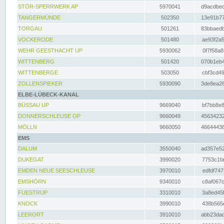
STÖR-SPERRWERK AP
5970041
d9acdbec
TANGERMÜNDE
502350
13e91b77
TORGAU
501261
83bbaedb
VOCKERODE
501480
ae93f2a5
WEHR GEESTHACHT UP
5930062
0f7f58a8
WITTENBERG
501420
070b1eb4
WITTENBERGE
503050
cbf3cd49
ZOLLENSPIEKER
5930090
3de8ea26
ELBE-LÜBECK-KANAL
BÜSSAU UP
9669040
bf7bb8e8
DONNERSCHLEUSE OP
9660049
45634232
MÖLLN
9660050
46644438
EMS
DALUM
3550040
ad357e52
DUKEGAT
3990020
7753c1fa
EMDEN NEUE SEESCHLEUSE
3970010
edfdf747
EMSHÖRN
9340010
c8af067c
FUESTRUP
3310010
3a8ed45f
KNOCK
3990010
438b565e
LEERORT
3910010
abb23dad