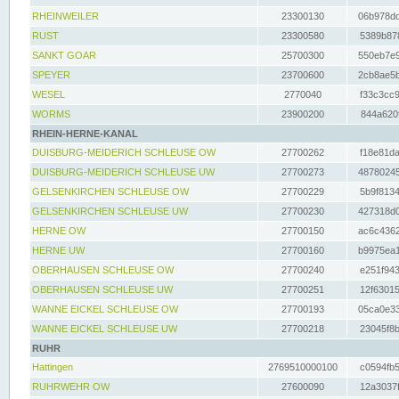
RHEINWEILER
23300130
06b978dd
RUST
23300580
5389b878
SANKT GOAR
25700300
550eb7e9
SPEYER
23700600
2cb8ae5b
WESEL
2770040
f33c3cc9
WORMS
23900200
844a620f
RHEIN-HERNE-KANAL
DUISBURG-MEIDERICH SCHLEUSE OW
27700262
f18e81da
DUISBURG-MEIDERICH SCHLEUSE UW
27700273
48780245
GELSENKIRCHEN SCHLEUSE OW
27700229
5b9f8134
GELSENKIRCHEN SCHLEUSE UW
27700230
427318d0
HERNE OW
27700150
ac6c4362
HERNE UW
27700160
b9975ea1
OBERHAUSEN SCHLEUSE OW
27700240
e251f943
OBERHAUSEN SCHLEUSE UW
27700251
12f63015
WANNE EICKEL SCHLEUSE OW
27700193
05ca0e33
WANNE EICKEL SCHLEUSE UW
27700218
23045f8b
RUHR
Hattingen
2769510000100
c0594fb5
RUHRWEHR OW
27600090
12a3037f