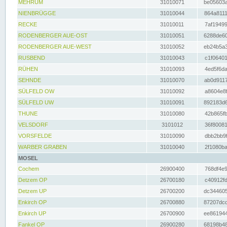
MEHRUM
31010071
be05603a
NIENBRÜGGE
31010044
864a8111
RECKE
31010011
7af19499
RODENBERGER AUE-OST
31010051
6288de60
RODENBERGER AUE-WEST
31010052
eb24b5a3
RUSBEND
31010043
c1f06401
RÜHEN
31010093
4ed5f6da
SEHNDE
31010070
ab0d9117
SÜLFELD OW
31010092
a8604e8f
SÜLFELD UW
31010091
892183d6
THUNE
31010080
42b865fb
VELSDORF
3101012
36f80081
VORSFELDE
31010090
dbb2bb9f
WARBER GRABEN
31010040
2f1080ba
MOSEL
Cochem
26900400
768df4e9
Detzem OP
26700180
c40912fd
Detzem UP
26700200
dc344605
Enkirch OP
26700880
87207dcd
Enkirch UP
26700900
ee861944
Fankel OP
26900280
68198b48