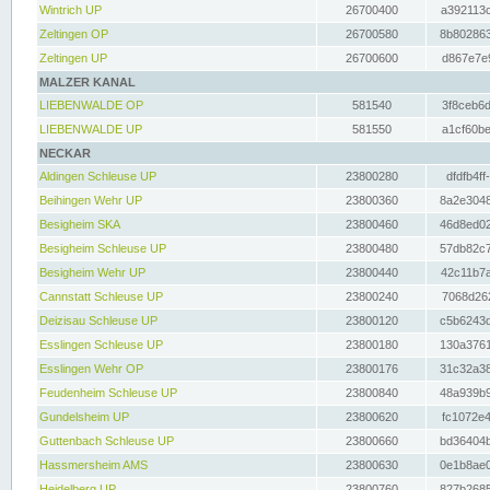
Wintrich UP
26700400
a392113c
Zeltingen OP
26700580
8b802863
Zeltingen UP
26700600
d867e7e9
MALZER KANAL
LIEBENWALDE OP
581540
3f8ceb6d
LIEBENWALDE UP
581550
a1cf60be
NECKAR
Aldingen Schleuse UP
23800280
dfdfb4ff
Beihingen Wehr UP
23800360
8a2e3048
Besigheim SKA
23800460
46d8ed02
Besigheim Schleuse UP
23800480
57db82c7
Besigheim Wehr UP
23800440
42c11b7a
Cannstatt Schleuse UP
23800240
7068d262
Deizisau Schleuse UP
23800120
c5b6243d
Esslingen Schleuse UP
23800180
130a3761
Esslingen Wehr OP
23800176
31c32a38
Feudenheim Schleuse UP
23800840
48a939b9
Gundelsheim UP
23800620
fc1072e4
Guttenbach Schleuse UP
23800660
bd36404b
Hassmersheim AMS
23800630
0e1b8ae0
Heidelberg UP
23800760
827b2685