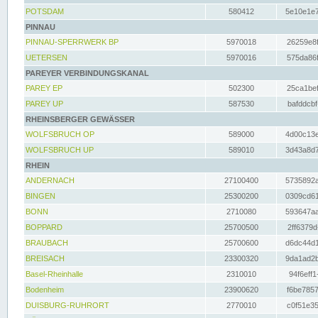
POTSDAM
580412
5e10e1e7
PINNAU
PINNAU-SPERRWERK BP
5970018
26259e8f
UETERSEN
5970016
575da86f
PAREYER VERBINDUNGSKANAL
PAREY EP
502300
25ca1bef
PAREY UP
587530
bafddcbf
RHEINSBERGER GEWÄSSER
WOLFSBRUCH OP
589000
4d00c13e
WOLFSBRUCH UP
589010
3d43a8d7
RHEIN
ANDERNACH
27100400
5735892a
BINGEN
25300200
0309cd61
BONN
2710080
593647aa
BOPPARD
25700500
2ff6379d
BRAUBACH
25700600
d6dc44d1
BREISACH
23300320
9da1ad2b
Basel-Rheinhalle
2310010
94f6eff1
Bodenheim
23900620
f6be7857
DUISBURG-RUHRORT
2770010
c0f51e35