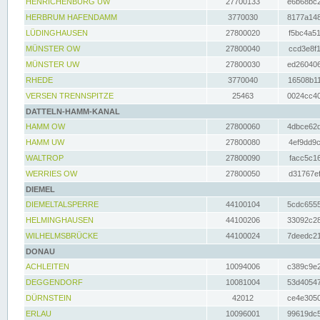
HENRICHENBURG UW
27700133
e6b68bc2
HERBRUM HAFENDAMM
3770030
8177a148
LÜDINGHAUSEN
27800020
f5bc4a51
MÜNSTER OW
27800040
ccd3e8f1
MÜNSTER UW
27800030
ed260406
RHEDE
3770040
16508b11
VERSEN TRENNSPITZE
25463
0024cc40
DATTELN-HAMM-KANAL
HAMM OW
27800060
4dbce62d
HAMM UW
27800080
4ef9dd9c
WALTROP
27800090
facc5c16
WERRIES OW
27800050
d31767ef
DIEMEL
DIEMELTALSPERRE
44100104
5cdc6555
HELMINGHAUSEN
44100206
33092c28
WILHELMSBRÜCKE
44100024
7deedc21
DONAU
ACHLEITEN
10094006
c389c9e2
DEGGENDORF
10081004
53d40547
DÜRNSTEIN
42012
ce4e3050
ERLAU
10096001
99619dc5