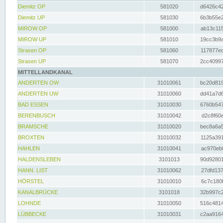
Diemitz OP
581020
d6426c42
Diemitz UP
581030
6b3b55e2
MIROW OP
581000
ab13c115
MIROW UP
581010
19cc3b9a
Strasen OP
581060
117877ec
Strasen UP
581070
2cc40997
MITTELLANDKANAL
ANDERTEN OW
31010061
bc20d819
ANDERTEN UW
31010060
dd41a7d6
BAD ESSEN
31010030
6760b547
BERENBUSCH
31010042
d2c8f60e
BRAMSCHE
31010020
bec8a6a5
BROXTEN
31010032
1125a391
HAHLEN
31010041
ac970eb0
HALDENSLEBEN
3101013
90d92801
HANN. LIST
31010062
27dfd137
HÖRSTEL
31010010
6c7c180f
KANALBRÜCKE
3101018
32b997c2
LOHNDE
31010050
516c4814
LÜBBECKE
31010031
c2aa9164