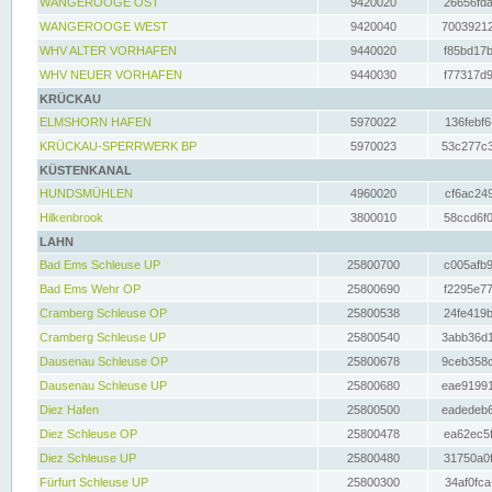
WANGEROOGE OST
9420020
26656fda
WANGEROOGE WEST
9420040
70039212
WHV ALTER VORHAFEN
9440020
f85bd17b
WHV NEUER VORHAFEN
9440030
f77317d9
KRÜCKAU
ELMSHORN HAFEN
5970022
136febf6
KRÜCKAU-SPERRWERK BP
5970023
53c277c3
KÜSTENKANAL
HUNDSMÜHLEN
4960020
cf6ac249
Hilkenbrook
3800010
58ccd6f0
LAHN
Bad Ems Schleuse UP
25800700
c005afb9
Bad Ems Wehr OP
25800690
f2295e77
Cramberg Schleuse OP
25800538
24fe419b
Cramberg Schleuse UP
25800540
3abb36d1
Dausenau Schleuse OP
25800678
9ceb358c
Dausenau Schleuse UP
25800680
eae91991
Diez Hafen
25800500
eadedeb6
Diez Schleuse OP
25800478
ea62ec5f
Diez Schleuse UP
25800480
31750a0f
Fürfurt Schleuse UP
25800300
34af0fca