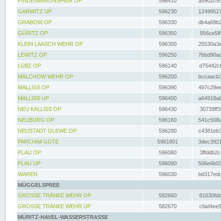
FINDENWIRUNSHIER OP
596410
a5902c55
GARWITZ UP
596230
12499527
GRABOW OP
596330
db4a69b2
GÜRITZ OP
596350
956ce5ff
KLEIN LAASCH WEHR OP
596300
25530a3e
LEWITZ OP
596250
7bbd90ad
LÜBZ OP
596140
d75442cf
MALCHOW WEHR OP
596200
bccaacb3
MALLISS OP
596390
497c29ee
MALLISS UP
596400
a64918a6
NEU KALLISS OP
596430
30739ff3
NEUBURG OP
596160
541c508a
NEUSTADT GLEWE OP
596280
c4381eb3
PARCHIM GÜTE
5961801
3dec3921
PLAU OP
596080
3ffddb2c
PLAU UP
596090
506e6b03
WAREN
596030
bd317edd
MÜGGELSPREE
GROSSE TRÄNKE WEHR OP
582660
81630fdd
GROSSE TRÄNKE WEHR UP
582670
cfad4ee5
MÜRITZ-HAVEL-WASSERSTRASSE