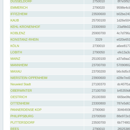
DÜSSELDORF
2750010
8f7e5f92
EMMERICH
2790020
9598e4cb
IFFEZHEIM
23500600
b02be240
KAUB
25700100
1d26e504
KEHL-KRONENHOF
23300900
23af9b02
KOBLENZ
25900700
4c7d796a
KONSTANZ-RHEIN
3329
e020e651
KÖLN
2730010
a6ee8177
LOBITH
2790050
efe13a3d
MAINZ
25100100
a37a9aa3
MANNHEIM
23700700
57090802
MAXAU
23700200
b6c6d5c8
NIERSTEIN-OPPENHEIM
23900600
d28e7ed1
Neuwied Stadt
27100370
dc407f1e
OBERWINTER
27100700
b45359df
OESTRICH
25100300
665be0fe
OTTENHEIM
23300800
787e5d63
PANNERDENSE KOP
2790060
3046493f
PHILIPPSBURG
23700500
88e972e1
PLITTERSDORF
23500700
6b774802
REES
2790010
2f025389