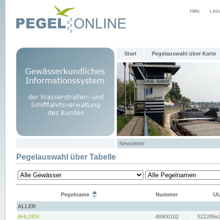
Hilfe
Link
Start
Pegelauswahl über Karte
Newsletter
Pegelauswahl über Tabelle
Pegelname
Nummer
UU
ALLER
AHLDEN
48900102
522286e2