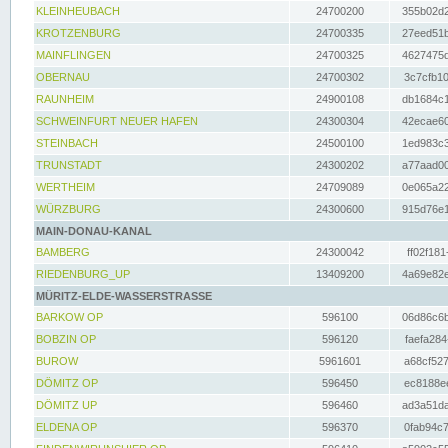
KLEINHEUBACH
24700200
355b02d2
KROTZENBURG
24700335
27eed51b
MAINFLINGEN
24700325
4627475d
OBERNAU
24700302
3c7cfb10
RAUNHEIM
24900108
db1684c1
SCHWEINFURT NEUER HAFEN
24300304
42ecae60
STEINBACH
24500100
1ed983c3
TRUNSTADT
24300202
a77aad00
WERTHEIM
24709089
0e065a22
WÜRZBURG
24300600
915d76e1
MAIN-DONAU-KANAL
BAMBERG
24300042
ff02f181
RIEDENBURG_UP
13409200
4a69e82e
MÜRITZ-ELDE-WASSERSTRASSE
BARKOW OP
596100
06d86c6b
BOBZIN OP
596120
faefa284
BUROW
5961601
a68cf527
DÖMITZ OP
596450
ec8188ee
DÖMITZ UP
596460
ad3a51da
ELDENA OP
596370
0fab94c7