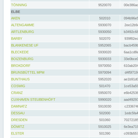
TÖNNING
9520070
00e386ac
ELBE
AKEN
502010
094b96e5
ALTENGAMME
5930070
2ee12b9a
ARTLENBURG
5930050
b3492c68
BARBY
502070
939f82ec
BLANKENESE UF
5952065
bacb459b
BLECKEDE
5930020
6aa1cd8e
BOIZENBURG
5930033
33e0bce0
BROKDORF
5970050
610ab204
BRUNSBÜTTEL MPM
5970094
d4f5f719
BUNTHAUS
5952020
ae1b91d0
COSWIG
501470
1ce53a59
CRANZ
5950070
e6b42536
CUXHAVEN STEUBENHÖFT
5990020
aad49293
DAMNATZ
5910030
c233674f
DESSAU
502000
1edc5fa4
DRESDEN
501060
70272185
DÖMITZ
5910025
6e3ea719
ELSTER
501390
c093b557