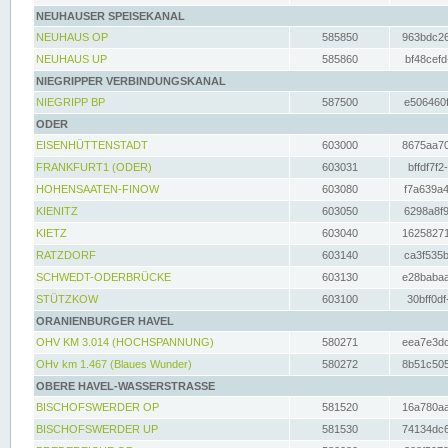
NEUHAUSER SPEISEKANAL
NEUHAUS OP
585850
963bdc26
NEUHAUS UP
585860
bf48cefd
NIEGRIPPER VERBINDUNGSKANAL
NIEGRIPP BP
587500
e506460f
ODER
EISENHÜTTENSTADT
603000
8675aa70
FRANKFURT1 (ODER)
603031
bffdf7f2
HOHENSAATEN-FINOW
603080
f7a639a4
KIENITZ
603050
6298a8f9
KIETZ
603040
16258271
RATZDORF
603140
ca3f535b
SCHWEDT-ODERBRÜCKE
603130
e28babaa
STÜTZKOW
603100
30bff0df
ORANIENBURGER HAVEL
OHV KM 3.014 (HOCHSPANNUNG)
580271
eea7e3dc
OHv km 1.467 (Blaues Wunder)
580272
8b51c505
OBERE HAVEL-WASSERSTRASSE
BISCHOFSWERDER OP
581520
16a780aa
BISCHOFSWERDER UP
581530
74134dc6