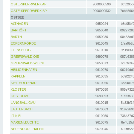
OSTE-SPERRWERK AP
9000000590
8c3295dc
OSTE-SPERRWERK BP
9000000532
7cb4566b
OSTSEE
ALTHAGEN
9650024
b8d05bf9
BARHÖFT
9650040
09227288
BARTH
9650030
00c33ed9
ECKERNFÖRDE
9610045
1faa9b2c
FLENSBURG
9610010
9e19c411
GREIFSWALD OIE
9690078
087b6386
GREIFSWALD-WIECK
9650073
6b53ef42
HEILIGENHAFEN
9610070
06219dd9
KAPPELN
9610035
b09f2243
KIEL-HOLTENAU
9610066
3ad4013f
KLOSTER
9670050
905e7328
KOSEROW
9690093
c0f33a36
LANGBALLIGAU
9610015
5a33bf14
LAUTERBACH
9670063
91922b9b
LT KIEL
9610050
736437d7
MARIENLEUCHTE
9610075
8effc15d
NEUENDORF HAFEN
9670046
492f85b8