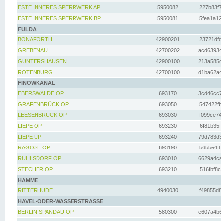
ESTE INNERES SPERRWERK AP
5950082
227b83f7
ESTE INNERES SPERRWERK BP
5950081
5fea1a12
FULDA
BONAFORTH
42900201
23721dfd
GREBENAU
42700202
acd63934
GUNTERSHAUSEN
42900100
213a585d
ROTENBURG
42700100
d1ba62a4
FINOWKANAL
EBERSWALDE OP
693170
3cd46cc7
GRAFENBRÜCK OP
693050
547422fb
LEESENBRÜCK OP
693030
f099ce74
LIEPE OP
693230
6f81b35f
LIEPE UP
693240
79d783d3
RAGÖSE OP
693190
b6bbe4f8
RUHLSDORF OP
693010
6629a4ca
STECHER OP
693210
516fbf8c
HAMME
RITTERHUDE
4940030
f49855d8
HAVEL-ODER-WASSERSTRASSE
BERLIN-SPANDAU OP
580300
e607a4b6