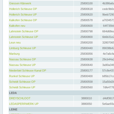
Giessen Klärwerk
25800100
4b386a6a
Hollerich Schleuse OP
25800618
cedc9b0c
Hollerich Schleuse UP
25800620
9beb7290
Kalkofen Schleuse OP
25800578
a7034573
Kalkofen neu
25800600
64f735fd
Lahnstein Schleuse OP
25800798
664d68ea
Lahnstein Schleuse UP
25800800
6b6b31e2
Leun neu
25800200
32807065
Limburg Schleuse UP
25800440
89038b42
Marburg
25830056
4e7a6cfa
Nassau Schleuse OP
25800638
29cb44a2
Nassau Schleuse UP
25800640
3a90a346
Niederbiel Schleuse Kanal OP
25800177
57c8e437
Runkel Schleuse UP
25800400
b85b17cc
Scheidt Schleuse OP
25800558
15a50d2b
Scheidt Schleuse UP
25800560
7dfe4776
LEDA
DREYSCHLOOT
3880010
d4df3617
LEDASPERRWERK UP
3880050
5e6ae93a
LEINE