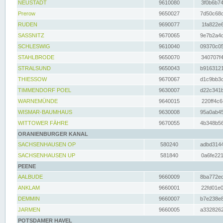
NEUSTADT
9610080
3f0b6b74
Prerow
9650027
7d50c68c
RUDEN
9690077
1fa822e6
SASSNITZ
9670065
9e7b2a4d
SCHLESWIG
9610040
09370c05
STAHLBRODE
9650070
340707f4
STRALSUND
9650043
b9163121
THIESSOW
9670067
d1c9bb3c
TIMMENDORF POEL
9630007
d22c341b
WARNEMÜNDE
9640015
220ff4c6
WISMAR-BAUMHAUS
9630008
95a0ab45
WITTOWER FÄHRE
9670055
4b348b56
ORANIENBURGER KANAL
SACHSENHAUSEN OP
580240
adbd3144
SACHSENHAUSEN UP
581840
0a6fe221
PEENE
AALBUDE
9660009
8ba772ed
ANKLAM
9660001
22fd01e0
DEMMIN
9660007
b7e238e8
JARMEN
9660005
a3328262
POTSDAMER HAVEL