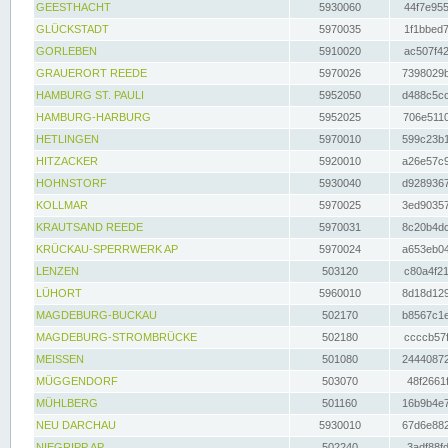
GEESTHACHT
5930060
44f7e955
GLÜCKSTADT
5970035
1f1bbed7
GORLEBEN
5910020
ac507f42
GRAUERORT REEDE
5970026
7398029b
HAMBURG ST. PAULI
5952050
d488c5cc
HAMBURG-HARBURG
5952025
706e5110
HETLINGEN
5970010
599c23b1
HITZACKER
5920010
a26e57c9
HOHNSTORF
5930040
d9289367
KOLLMAR
5970025
3ed90357
KRAUTSAND REEDE
5970031
8c20b4dc
KRÜCKAU-SPERRWERK AP
5970024
a653eb04
LENZEN
503120
c80a4f21
LÜHORT
5960010
8d18d129
MAGDEBURG-BUCKAU
502170
b8567c1e
MAGDEBURG-STROMBRÜCKE
502180
ccccb57f
MEISSEN
501080
24440872
MÜGGENDORF
503070
48f2661f
MÜHLBERG
501160
16b9b4e7
NEU DARCHAU
5930010
67d6e882
NIEGRIPP AP
502240
3adf88fd