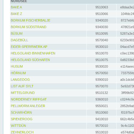
NORDSEE
BAKE A
9510063
e8daa3e2
BAKE Z
9510066
104fdc24
BORKUM FISCHERBALJE
9340020
8727ebfd
BORKUM SÜDSTRAND
9340030
478f21e9
BÜSUM
9510095
5287a3e1
DAGEBÜLL
9570040
6233e901
EIDER-SPERRWERK AP
9530010
04acd7e5
HELGOLAND BINNENHAFEN
9510070
c0ec139b
HELGOLAND SÜDHAFEN
9510075
0d8233b8
HUSUM
9530020
e114aeec
HÖRNUM
9570050
733755fd
LANGEOOG
9390010
a0c1dcb6
LIST AUF SYLT
9570070
5e92d73f
MITTELGRUND
9510132
3ff99b92
NORDERNEY RIFFGAT
9360010
c0244c0e
PELLWORM ANLEGER
9550021
2852b9ab
SCHARHÖRN
9510060
f0197bcf
SPIEKEROOG
9410010
662c4b5e
WITTDÜN
9570010
9c4c11f2
ZEHNERLOCH
9510010
e574d0af