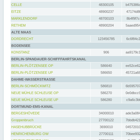
CELLE
48300105
b475386c
EITZE
48900237
47174d8f
MARKLENDORF
48700103
8b4f9f7c
RETHEM
48900204
5aaed954
ALTE MAAS
DORDRECHT
123456785
6c6f84c2
BODENSEE
KONSTANZ
906
aa9179c1
BERLIN-SPANDAUER-SCHIFFFAHRTSKANAL
BERLIN-PLÖTZENSEE OP
586640
ee52ce62
BERLIN-PLÖTZENSEE UP
586650
45721a68
DAHME-WASSERSTRASSE
BERLIN-SCHMÖCKWITZ
586810
6b595707
NEUE MÜHLE SCHLEUSE OP
586270
0e0dbcc9
NEUE MÜHLE SCHLEUSE UP
586280
c9a6c3bf
DORTMUND-EMS-KANAL
BERGESHÖVEDE
34000010
ade3a084
Groppenbruch
27700122
7bbdb421
HASEHUBBRÜCKE
3690010
04572010
HENRICHENBURG OW
27700111
70bee932