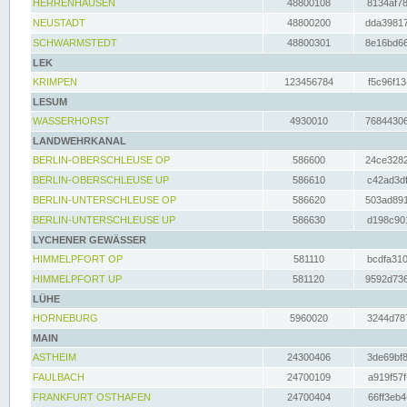
HERRENHAUSEN
48800108
8134af78
NEUSTADT
48800200
dda39817
SCHWARMSTEDT
48800301
8e16bd66
LEK
KRIMPEN
123456784
f5c96f13
LESUM
WASSERHORST
4930010
76844306
LANDWEHRKANAL
BERLIN-OBERSCHLEUSE OP
586600
24ce3282
BERLIN-OBERSCHLEUSE UP
586610
c42ad3df
BERLIN-UNTERSCHLEUSE OP
586620
503ad891
BERLIN-UNTERSCHLEUSE UP
586630
d198c901
LYCHENER GEWÄSSER
HIMMELPFORT OP
581110
bcdfa310
HIMMELPFORT UP
581120
9592d736
LÜHE
HORNEBURG
5960020
3244d787
MAIN
ASTHEIM
24300406
3de69bf8
FAULBACH
24700109
a919f57f
FRANKFURT OSTHAFEN
24700404
66ff3eb4