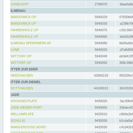
IJSSELKOP
2790070
bbaefa8e
ILMENAU
BARDOWICK OP
5940029
07830b68
BARDOWICK UP
5940030
a238b70f
FAHRENHOLZ OP
5940070
c33c3667
FAHRENHOLZ UP
5940060
bb62b28f
ILMENAU SPERRWERK AP
5940080
6b05e8dc
LÜNE
5940020
d7a8df36
WITTORF OP
5940049
eb3d4195
WITTORF UP
5940050
308c39b6
ITTER ZUR EDER
HERZHAUSEN
42800218
855205e7
ITTER ZUR DIEMEL
KOTTHAUSEN
44100013
36243256
JADE
HOOKSIELPLATE
9430020
fac30fe9
JADE-WESER-PORT
9430050
33bdec83
MELLUMPLATE
9420010
c8b9a2b6
SCHILLIG
9430030
b1cda5a0
WANGEROOGE NORD
9420030
c41d42b1