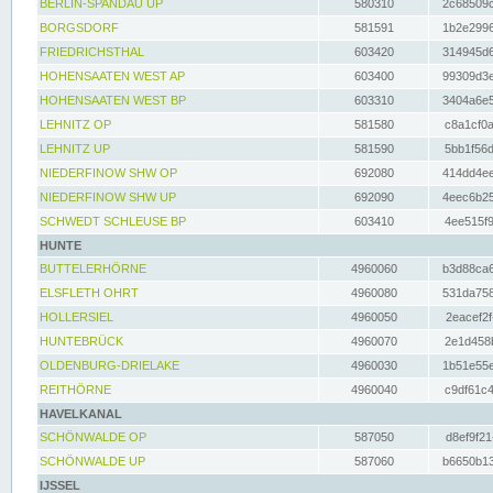
BERLIN-SPANDAU UP
580310
2c68509c
BORGSDORF
581591
1b2e2996
FRIEDRICHSTHAL
603420
314945d6
HOHENSAATEN WEST AP
603400
99309d3e
HOHENSAATEN WEST BP
603310
3404a6e5
LEHNITZ OP
581580
c8a1cf0a
LEHNITZ UP
581590
5bb1f56d
NIEDERFINOW SHW OP
692080
414dd4ee
NIEDERFINOW SHW UP
692090
4eec6b25
SCHWEDT SCHLEUSE BP
603410
4ee515f9
HUNTE
BUTTELERHÖRNE
4960060
b3d88ca6
ELSFLETH OHRT
4960080
531da758
HOLLERSIEL
4960050
2eacef2f
HUNTEBRÜCK
4960070
2e1d458b
OLDENBURG-DRIELAKE
4960030
1b51e55e
REITHÖRNE
4960040
c9df61c4
HAVELKANAL
SCHÖNWALDE OP
587050
d8ef9f21
SCHÖNWALDE UP
587060
b6650b13
IJSSEL