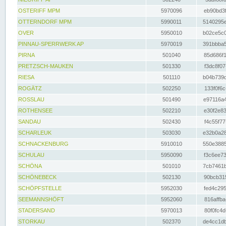
OSTERIFF MPM
5970096
eb90bd3f
OTTERNDORF MPM
5990011
5140295e
OVER
5950010
b02ce5c0
PINNAU-SPERRWERK AP
5970019
391bbba5
PIRNA
501040
85d686f1
PRETZSCH-MAUKEN
501330
f3dc8f07
RIESA
501110
b04b739d
ROGÄTZ
502250
133f0f6c
ROSSLAU
501490
e97116a4
ROTHENSEE
502210
e30f2e83
SANDAU
502430
f4c55f77
SCHARLEUK
503030
e32b0a28
SCHNACKENBURG
5910010
550e3885
SCHULAU
5950090
f3c6ee73
SCHÖNA
501010
7cb7461b
SCHÖNEBECK
502130
90bcb315
SCHÖPFSTELLE
5952030
fed4c295
SEEMANNSHÖFT
5952060
816affba
STADERSAND
5970013
80f0fc4d
STORKAU
502370
de4cc1db