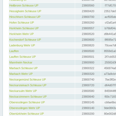
Heilbronn Schleuse UP
23800560
f77df170
Hessigheim Schleuse UP
23800420
23517de9
Hirschhorn Schleuse UP
23800700
acf505dd
Hofen Schleuse UP
23800260
cf2af1a4
Horkheim Schleuse UP
23800557
b76bf04c
Horkheim Wehr UP
23800520
d9b441a5
Kochendorf Schleuse UP
23800600
8f695e71
Ladenburg Wehr UP
23800820
70cee7df
Lauffen
23800500
8559d1a0
Lauffen Schleuse UP
23800501
2f7cb553
Mannheim Neckar
23800900
25582d3f
Marbach Schleuse UP
23800322
456974a8
Marbach Wehr UP
23800320
a73a9cb4
Neckargemünd Schleuse UP
23800740
7be3ff2e
Neckarsteinach Schleuse UP
23800720
d64d07f7
Neckarsulm Wehr UP
23800580
845944f8
Neckarzimmern Schleuse UP
23800640
f00c7183
Oberesslingen Schleuse UP
23800145
cbfae6bc
Oberesslingen Wehr UP
23800140
9de0843a
Obertürkheim Schleuse UP
23800200
80e002d8