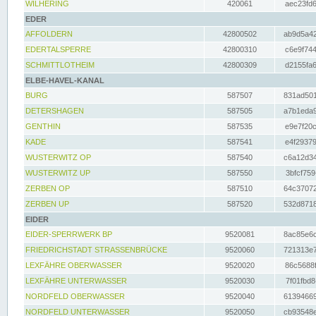
WILHERING
420061
aec23fd6
EDER
AFFOLDERN
42800502
ab9d5a42
EDERTALSPERRE
42800310
c6e9f744
SCHMITTLOTHEIM
42800309
d2155fa6
ELBE-HAVEL-KANAL
BURG
587507
831ad501
DETERSHAGEN
587505
a7b1eda9
GENTHIN
587535
e9e7f20c
KADE
587541
e4f29379
WUSTERWITZ OP
587540
c6a12d34
WUSTERWITZ UP
587550
3bfcf759
ZERBEN OP
587510
64c37072
ZERBEN UP
587520
532d8718
EIDER
EIDER-SPERRWERK BP
9520081
8ac85e6c
FRIEDRICHSTADT STRASSENBRÜCKE
9520060
721313e7
LEXFÄHRE OBERWASSER
9520020
86c5688f
LEXFÄHRE UNTERWASSER
9520030
7f01fbd8
NORDFELD OBERWASSER
9520040
61394669
NORDFELD UNTERWASSER
9520050
cb93548e