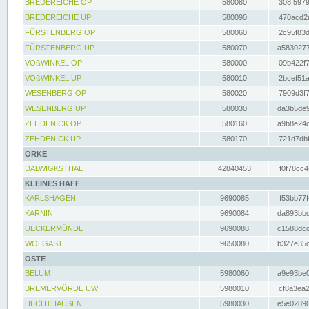
BREDEREICHE OP
580080
308f5979
BREDEREICHE UP
580090
470acd2a
FÜRSTENBERG OP
580060
2c95f83d
FÜRSTENBERG UP
580070
a5830277
VOßWINKEL OP
580000
09b422f7
VOßWINKEL UP
580010
2bcef51a
WESENBERG OP
580020
7909d3f7
WESENBERG UP
580030
da3b5de9
ZEHDENICK OP
580160
a9b8e24c
ZEHDENICK UP
580170
721d7dbf
ORKE
DALWIGKSTHAL
42840453
f0f78cc4
KLEINES HAFF
KARLSHAGEN
9690085
f53bb77f
KARNIN
9690084
da893bbd
UECKERMÜNDE
9690088
c1588dcc
WOLGAST
9650080
b327e35c
OSTE
BELUM
5980060
a9e93be0
BREMERVÖRDE UW
5980010
cf8a3ea2
HECHTHAUSEN
5980030
e5e02890