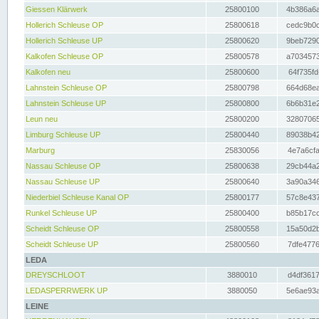
Giessen Klärwerk
25800100
4b386a6a
Hollerich Schleuse OP
25800618
cedc9b0c
Hollerich Schleuse UP
25800620
9beb7290
Kalkofen Schleuse OP
25800578
a7034573
Kalkofen neu
25800600
64f735fd
Lahnstein Schleuse OP
25800798
664d68ea
Lahnstein Schleuse UP
25800800
6b6b31e2
Leun neu
25800200
32807065
Limburg Schleuse UP
25800440
89038b42
Marburg
25830056
4e7a6cfa
Nassau Schleuse OP
25800638
29cb44a2
Nassau Schleuse UP
25800640
3a90a346
Niederbiel Schleuse Kanal OP
25800177
57c8e437
Runkel Schleuse UP
25800400
b85b17cc
Scheidt Schleuse OP
25800558
15a50d2b
Scheidt Schleuse UP
25800560
7dfe4776
LEDA
DREYSCHLOOT
3880010
d4df3617
LEDASPERRWERK UP
3880050
5e6ae93a
LEINE