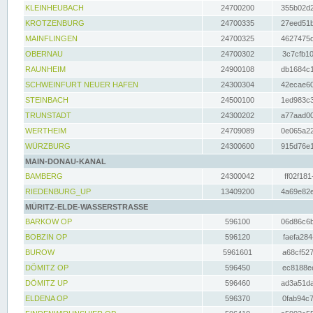
KLEINHEUBACH
24700200
355b02d2
KROTZENBURG
24700335
27eed51b
MAINFLINGEN
24700325
4627475d
OBERNAU
24700302
3c7cfb10
RAUNHEIM
24900108
db1684c1
SCHWEINFURT NEUER HAFEN
24300304
42ecae60
STEINBACH
24500100
1ed983c3
TRUNSTADT
24300202
a77aad00
WERTHEIM
24709089
0e065a22
WÜRZBURG
24300600
915d76e1
MAIN-DONAU-KANAL
BAMBERG
24300042
ff02f181
RIEDENBURG_UP
13409200
4a69e82e
MÜRITZ-ELDE-WASSERSTRASSE
BARKOW OP
596100
06d86c6b
BOBZIN OP
596120
faefa284
BUROW
5961601
a68cf527
DÖMITZ OP
596450
ec8188ee
DÖMITZ UP
596460
ad3a51da
ELDENA OP
596370
0fab94c7