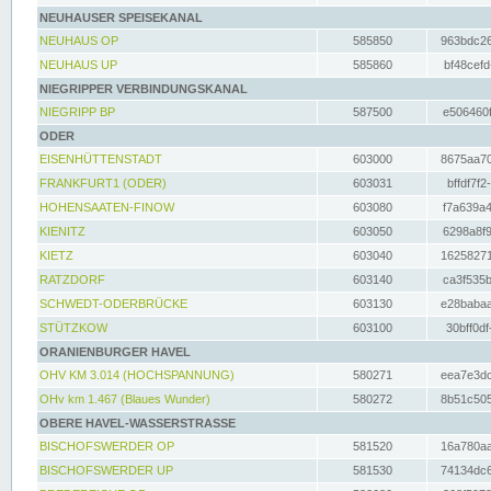
NEUHAUSER SPEISEKANAL
NEUHAUS OP
585850
963bdc26
NEUHAUS UP
585860
bf48cefd
NIEGRIPPER VERBINDUNGSKANAL
NIEGRIPP BP
587500
e506460f
ODER
EISENHÜTTENSTADT
603000
8675aa70
FRANKFURT1 (ODER)
603031
bffdf7f2
HOHENSAATEN-FINOW
603080
f7a639a4
KIENITZ
603050
6298a8f9
KIETZ
603040
16258271
RATZDORF
603140
ca3f535b
SCHWEDT-ODERBRÜCKE
603130
e28babaa
STÜTZKOW
603100
30bff0df
ORANIENBURGER HAVEL
OHV KM 3.014 (HOCHSPANNUNG)
580271
eea7e3dc
OHv km 1.467 (Blaues Wunder)
580272
8b51c505
OBERE HAVEL-WASSERSTRASSE
BISCHOFSWERDER OP
581520
16a780aa
BISCHOFSWERDER UP
581530
74134dc6