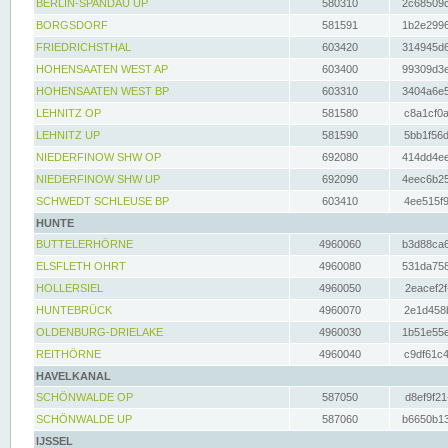
BERLIN-SPANDAU UP
580310
2c68509c
BORGSDORF
581591
1b2e2996
FRIEDRICHSTHAL
603420
314945d6
HOHENSAATEN WEST AP
603400
99309d3e
HOHENSAATEN WEST BP
603310
3404a6e5
LEHNITZ OP
581580
c8a1cf0a
LEHNITZ UP
581590
5bb1f56d
NIEDERFINOW SHW OP
692080
414dd4ee
NIEDERFINOW SHW UP
692090
4eec6b25
SCHWEDT SCHLEUSE BP
603410
4ee515f9
HUNTE
BUTTELERHÖRNE
4960060
b3d88ca6
ELSFLETH OHRT
4960080
531da758
HOLLERSIEL
4960050
2eacef2f
HUNTEBRÜCK
4960070
2e1d458b
OLDENBURG-DRIELAKE
4960030
1b51e55e
REITHÖRNE
4960040
c9df61c4
HAVELKANAL
SCHÖNWALDE OP
587050
d8ef9f21
SCHÖNWALDE UP
587060
b6650b13
IJSSEL