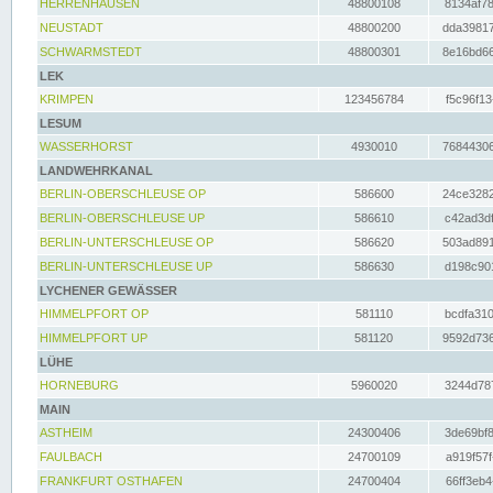
HERRENHAUSEN
48800108
8134af78
NEUSTADT
48800200
dda39817
SCHWARMSTEDT
48800301
8e16bd66
LEK
KRIMPEN
123456784
f5c96f13
LESUM
WASSERHORST
4930010
76844306
LANDWEHRKANAL
BERLIN-OBERSCHLEUSE OP
586600
24ce3282
BERLIN-OBERSCHLEUSE UP
586610
c42ad3df
BERLIN-UNTERSCHLEUSE OP
586620
503ad891
BERLIN-UNTERSCHLEUSE UP
586630
d198c901
LYCHENER GEWÄSSER
HIMMELPFORT OP
581110
bcdfa310
HIMMELPFORT UP
581120
9592d736
LÜHE
HORNEBURG
5960020
3244d787
MAIN
ASTHEIM
24300406
3de69bf8
FAULBACH
24700109
a919f57f
FRANKFURT OSTHAFEN
24700404
66ff3eb4