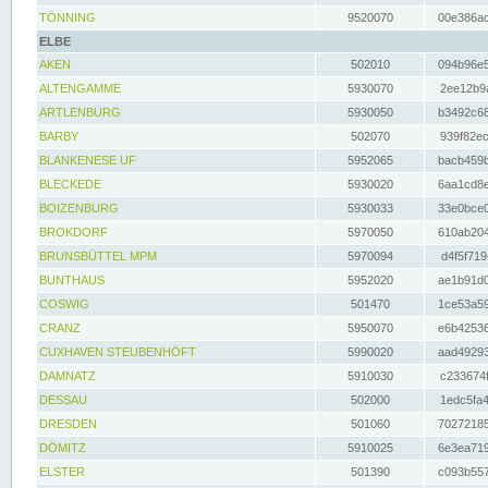
TÖNNING
9520070
00e386ac
ELBE
AKEN
502010
094b96e5
ALTENGAMME
5930070
2ee12b9a
ARTLENBURG
5930050
b3492c68
BARBY
502070
939f82ec
BLANKENESE UF
5952065
bacb459b
BLECKEDE
5930020
6aa1cd8e
BOIZENBURG
5930033
33e0bce0
BROKDORF
5970050
610ab204
BRUNSBÜTTEL MPM
5970094
d4f5f719
BUNTHAUS
5952020
ae1b91d0
COSWIG
501470
1ce53a59
CRANZ
5950070
e6b42536
CUXHAVEN STEUBENHÖFT
5990020
aad49293
DAMNATZ
5910030
c233674f
DESSAU
502000
1edc5fa4
DRESDEN
501060
70272185
DÖMITZ
5910025
6e3ea719
ELSTER
501390
c093b557