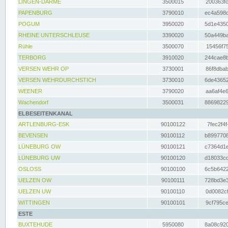
LINGEN-DARME
3500015
200363fc
PAPENBURG
3790010
ec4a598d
POGUM
3950020
5d1e4350
RHEINE UNTERSCHLEUSE
3390020
50a449ba
Rühle
3500070
15456f75
TERBORG
3910020
244cae8b
VERSEN WEHR OP
3730001
86f8dbab
VERSEN WEHRDURCHSTICH
3730010
6de43652
WEENER
3790020
aa6af4e6
Wachendorf
3500031
88698229
ELBESEITENKANAL
ARTLENBURG-ESK
90100122
7fec2f4f
BEVENSEN
90100112
b8997708
LÜNEBURG OW
90100121
c7364d1e
LÜNEBURG UW
90100120
d18033cd
OSLOSS
90100100
6c5b6422
UELZEN OW
90100111
728bd3e3
UELZEN UW
90100110
0d0082cf
WITTINGEN
90100101
9cf795ce
ESTE
BUXTEHUDE
5950080
8a08c920