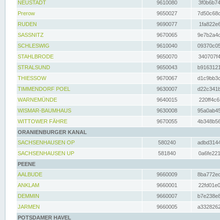
NEUSTADT
9610080
3f0b6b74
Prerow
9650027
7d50c68c
RUDEN
9690077
1fa822e6
SASSNITZ
9670065
9e7b2a4d
SCHLESWIG
9610040
09370c05
STAHLBRODE
9650070
340707f4
STRALSUND
9650043
b9163121
THIESSOW
9670067
d1c9bb3c
TIMMENDORF POEL
9630007
d22c341b
WARNEMÜNDE
9640015
220ff4c6
WISMAR-BAUMHAUS
9630008
95a0ab45
WITTOWER FÄHRE
9670055
4b348b56
ORANIENBURGER KANAL
SACHSENHAUSEN OP
580240
adbd3144
SACHSENHAUSEN UP
581840
0a6fe221
PEENE
AALBUDE
9660009
8ba772ed
ANKLAM
9660001
22fd01e0
DEMMIN
9660007
b7e238e8
JARMEN
9660005
a3328262
POTSDAMER HAVEL