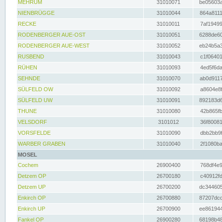
MEHRUM
31010071
be05603a
NIENBRÜGGE
31010044
864a8111
RECKE
31010011
7af19499
RODENBERGER AUE-OST
31010051
6288de60
RODENBERGER AUE-WEST
31010052
eb24b5a3
RUSBEND
31010043
c1f06401
RÜHEN
31010093
4ed5f6da
SEHNDE
31010070
ab0d9117
SÜLFELD OW
31010092
a8604e8f
SÜLFELD UW
31010091
892183d6
THUNE
31010080
42b865fb
VELSDORF
3101012
36f80081
VORSFELDE
31010090
dbb2bb9f
WARBER GRABEN
31010040
2f1080ba
MOSEL
Cochem
26900400
768df4e9
Detzem OP
26700180
c40912fd
Detzem UP
26700200
dc344605
Enkirch OP
26700880
87207dcd
Enkirch UP
26700900
ee861944
Fankel OP
26900280
68198b48