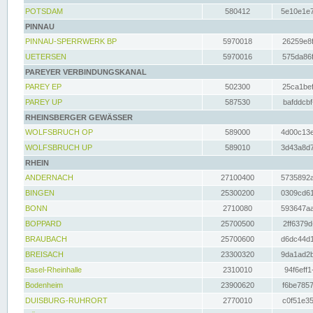
POTSDAM
580412
5e10e1e7
PINNAU
PINNAU-SPERRWERK BP
5970018
26259e8f
UETERSEN
5970016
575da86f
PAREYER VERBINDUNGSKANAL
PAREY EP
502300
25ca1bef
PAREY UP
587530
bafddcbf
RHEINSBERGER GEWÄSSER
WOLFSBRUCH OP
589000
4d00c13e
WOLFSBRUCH UP
589010
3d43a8d7
RHEIN
ANDERNACH
27100400
5735892a
BINGEN
25300200
0309cd61
BONN
2710080
593647aa
BOPPARD
25700500
2ff6379d
BRAUBACH
25700600
d6dc44d1
BREISACH
23300320
9da1ad2b
Basel-Rheinhalle
2310010
94f6eff1
Bodenheim
23900620
f6be7857
DUISBURG-RUHRORT
2770010
c0f51e35