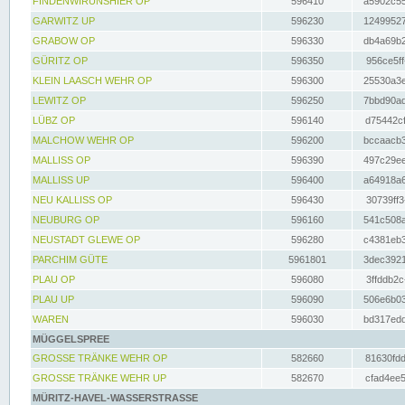
FINDENWIRUNSHIER OP
596410
a5902c55
GARWITZ UP
596230
12499527
GRABOW OP
596330
db4a69b2
GÜRITZ OP
596350
956ce5ff
KLEIN LAASCH WEHR OP
596300
25530a3e
LEWITZ OP
596250
7bbd90ad
LÜBZ OP
596140
d75442cf
MALCHOW WEHR OP
596200
bccaacb3
MALLISS OP
596390
497c29ee
MALLISS UP
596400
a64918a6
NEU KALLISS OP
596430
30739ff3
NEUBURG OP
596160
541c508a
NEUSTADT GLEWE OP
596280
c4381eb3
PARCHIM GÜTE
5961801
3dec3921
PLAU OP
596080
3ffddb2c
PLAU UP
596090
506e6b03
WAREN
596030
bd317edd
MÜGGELSPREE
GROSSE TRÄNKE WEHR OP
582660
81630fdd
GROSSE TRÄNKE WEHR UP
582670
cfad4ee5
MÜRITZ-HAVEL-WASSERSTRASSE