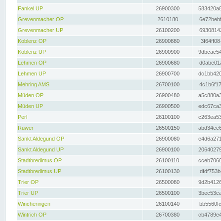
Fankel UP
26900300
583420a8
Grevenmacher OP
2610180
6e72bebf
Grevenmacher UP
26100200
69308142
Koblenz OP
26900880
3f64ff08
Koblenz UP
26900900
9dbcac54
Lehmen OP
26900680
d0abe01a
Lehmen UP
26900700
dc1bb420
Mehring AMS
26700100
4c1b6f17
Müden OP
26900480
a5c880a3
Müden UP
26900500
edc67ca3
Perl
26100100
c263ea53
Ruwer
26500150
abd34ee6
Sankt Aldegund OP
26900080
e4d6a271
Sankt Aldegund UP
26900100
20640279
Stadtbredimus OP
26100110
cceb7060
Stadtbredimus UP
26100130
dfdf753b
Trier OP
26500080
9d2b4126
Trier UP
26500100
3bec53ca
Wincheringen
26100140
bb5560fc
Wintrich OP
26700380
cb4789e4