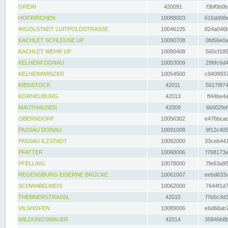
GREIN
420091
f3bf0b0b
HOFKIRCHEN
10088003
616dd98e
INGOLSTADT LUITPOLDSTRASSE
10046105
824a046b
KACHLET SCHLEUSE UP
10090708
0fd56e0a
KACHLET WEHR UP
10090408
560cf185
KELHEIM DONAU
10053009
296fc6d4
KELHEIMWINZER
10054500
c9409937
KIENSTOCK
42011
56178f74
KORNEUBURG
42013
ff44be4a
MAUTHAUSEN
42009
6b002fef
OBERNDORF
10056302
e476bcad
PASSAU DONAU
10091008
9f12c405
PASSAU ILZSTADT
10092000
33ceb441
PFATTER
10068006
f768173a
PFELLING
10078000
7fe63a95
REGENSBURG EISERNE BRÜCKE
10061007
eebd633a
SCHWABELWEIS
10062000
7644f1d7
THEBNERSTRASSL
42015
f7b5c3d3
VILSHOFEN
10089006
e6d68ab7
WILDUNGSMAUER
42014
35846b8b