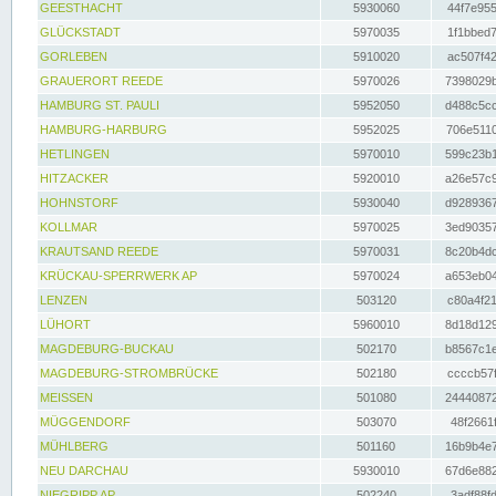
GEESTHACHT
5930060
44f7e955
GLÜCKSTADT
5970035
1f1bbed7
GORLEBEN
5910020
ac507f42
GRAUERORT REEDE
5970026
7398029b
HAMBURG ST. PAULI
5952050
d488c5cc
HAMBURG-HARBURG
5952025
706e5110
HETLINGEN
5970010
599c23b1
HITZACKER
5920010
a26e57c9
HOHNSTORF
5930040
d9289367
KOLLMAR
5970025
3ed90357
KRAUTSAND REEDE
5970031
8c20b4dc
KRÜCKAU-SPERRWERK AP
5970024
a653eb04
LENZEN
503120
c80a4f21
LÜHORT
5960010
8d18d129
MAGDEBURG-BUCKAU
502170
b8567c1e
MAGDEBURG-STROMBRÜCKE
502180
ccccb57f
MEISSEN
501080
24440872
MÜGGENDORF
503070
48f2661f
MÜHLBERG
501160
16b9b4e7
NEU DARCHAU
5930010
67d6e882
NIEGRIPP AP
502240
3adf88fd