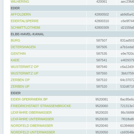
WILHERING
420061
aec23fd6
EDER
AFFOLDERN
42800502
ab9d5a42
EDERTALSPERRE
42800310
c6e9f744
SCHMITTLOTHEIM
42800309
d2155fa6
ELBE-HAVEL-KANAL
BURG
587507
831ad501
DETERSHAGEN
587505
a7b1eda9
GENTHIN
587535
e9e7f20c
KADE
587541
e4f29379
WUSTERWITZ OP
587540
c6a12d34
WUSTERWITZ UP
587550
3bfcf759
ZERBEN OP
587510
64c37072
ZERBEN UP
587520
532d8718
EIDER
EIDER-SPERRWERK BP
9520081
8ac85e6c
FRIEDRICHSTADT STRASSENBRÜCKE
9520060
721313e7
LEXFÄHRE OBERWASSER
9520020
86c5688f
LEXFÄHRE UNTERWASSER
9520030
7f01fbd8
NORDFELD OBERWASSER
9520040
61394669
NORDFELD UNTERWASSER
9520050
cb93548e