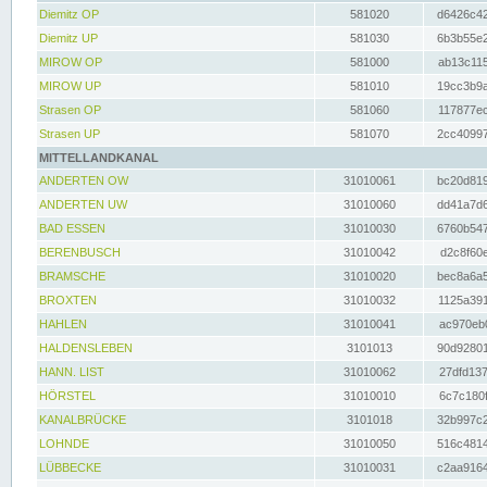
Diemitz OP
581020
d6426c42
Diemitz UP
581030
6b3b55e2
MIROW OP
581000
ab13c115
MIROW UP
581010
19cc3b9a
Strasen OP
581060
117877ec
Strasen UP
581070
2cc40997
MITTELLANDKANAL
ANDERTEN OW
31010061
bc20d819
ANDERTEN UW
31010060
dd41a7d6
BAD ESSEN
31010030
6760b547
BERENBUSCH
31010042
d2c8f60e
BRAMSCHE
31010020
bec8a6a5
BROXTEN
31010032
1125a391
HAHLEN
31010041
ac970eb0
HALDENSLEBEN
3101013
90d92801
HANN. LIST
31010062
27dfd137
HÖRSTEL
31010010
6c7c180f
KANALBRÜCKE
3101018
32b997c2
LOHNDE
31010050
516c4814
LÜBBECKE
31010031
c2aa9164