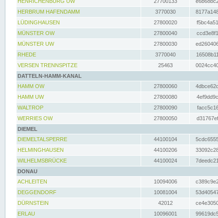
HENRICHENBURG UW
27700133
e6b68bc2
HERBRUM HAFENDAMM
3770030
8177a148
LÜDINGHAUSEN
27800020
f5bc4a51
MÜNSTER OW
27800040
ccd3e8f1
MÜNSTER UW
27800030
ed260406
RHEDE
3770040
16508b11
VERSEN TRENNSPITZE
25463
0024cc40
DATTELN-HAMM-KANAL
HAMM OW
27800060
4dbce62d
HAMM UW
27800080
4ef9dd9c
WALTROP
27800090
facc5c16
WERRIES OW
27800050
d31767ef
DIEMEL
DIEMELTALSPERRE
44100104
5cdc6555
HELMINGHAUSEN
44100206
33092c28
WILHELMSBRÜCKE
44100024
7deedc21
DONAU
ACHLEITEN
10094006
c389c9e2
DEGGENDORF
10081004
53d40547
DÜRNSTEIN
42012
ce4e3050
ERLAU
10096001
99619dc5