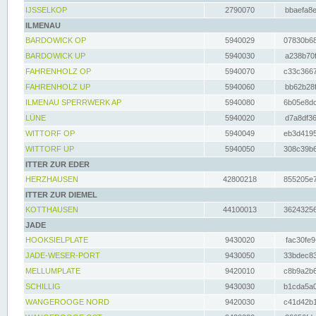
IJSSELKOP
2790070
bbaefa8e
ILMENAU
BARDOWICK OP
5940029
07830b68
BARDOWICK UP
5940030
a238b70f
FAHRENHOLZ OP
5940070
c33c3667
FAHRENHOLZ UP
5940060
bb62b28f
ILMENAU SPERRWERK AP
5940080
6b05e8dc
LÜNE
5940020
d7a8df36
WITTORF OP
5940049
eb3d4195
WITTORF UP
5940050
308c39b6
ITTER ZUR EDER
HERZHAUSEN
42800218
855205e7
ITTER ZUR DIEMEL
KOTTHAUSEN
44100013
36243256
JADE
HOOKSIELPLATE
9430020
fac30fe9
JADE-WESER-PORT
9430050
33bdec83
MELLUMPLATE
9420010
c8b9a2b6
SCHILLIG
9430030
b1cda5a0
WANGEROOGE NORD
9420030
c41d42b1