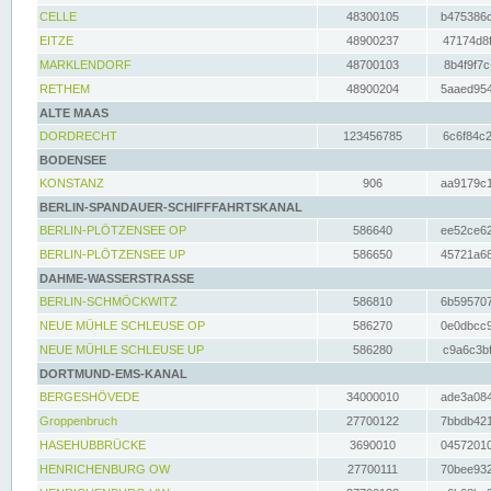
CELLE
48300105
b475386c
EITZE
48900237
47174d8f
MARKLENDORF
48700103
8b4f9f7c
RETHEM
48900204
5aaed954
ALTE MAAS
DORDRECHT
123456785
6c6f84c2
BODENSEE
KONSTANZ
906
aa9179c1
BERLIN-SPANDAUER-SCHIFFFAHRTSKANAL
BERLIN-PLÖTZENSEE OP
586640
ee52ce62
BERLIN-PLÖTZENSEE UP
586650
45721a68
DAHME-WASSERSTRASSE
BERLIN-SCHMÖCKWITZ
586810
6b595707
NEUE MÜHLE SCHLEUSE OP
586270
0e0dbcc9
NEUE MÜHLE SCHLEUSE UP
586280
c9a6c3bf
DORTMUND-EMS-KANAL
BERGESHÖVEDE
34000010
ade3a084
Groppenbruch
27700122
7bbdb421
HASEHUBBRÜCKE
3690010
04572010
HENRICHENBURG OW
27700111
70bee932