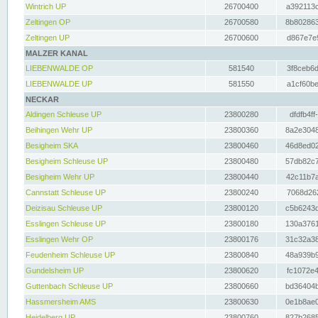
Wintrich UP
26700400
a392113c
Zeltingen OP
26700580
8b802863
Zeltingen UP
26700600
d867e7e9
MALZER KANAL
LIEBENWALDE OP
581540
3f8ceb6d
LIEBENWALDE UP
581550
a1cf60be
NECKAR
Aldingen Schleuse UP
23800280
dfdfb4ff
Beihingen Wehr UP
23800360
8a2e3048
Besigheim SKA
23800460
46d8ed02
Besigheim Schleuse UP
23800480
57db82c7
Besigheim Wehr UP
23800440
42c11b7a
Cannstatt Schleuse UP
23800240
7068d262
Deizisau Schleuse UP
23800120
c5b6243d
Esslingen Schleuse UP
23800180
130a3761
Esslingen Wehr OP
23800176
31c32a38
Feudenheim Schleuse UP
23800840
48a939b9
Gundelsheim UP
23800620
fc1072e4
Guttenbach Schleuse UP
23800660
bd36404b
Hassmersheim AMS
23800630
0e1b8ae0
Heidelberg UP
23800760
827b2685