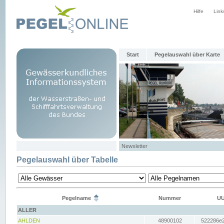
Hilfe
Link
Start
Pegelauswahl über Karte
Newsletter
Pegelauswahl über Tabelle
Pegelname
Nummer
UU
ALLER
AHLDEN
48900102
522286e2