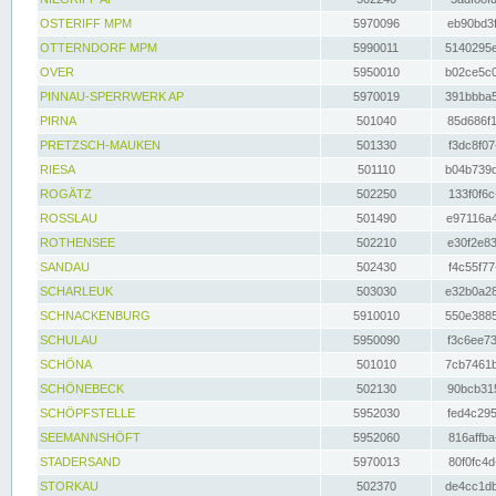
OSTERIFF MPM
5970096
eb90bd3f
OTTERNDORF MPM
5990011
5140295e
OVER
5950010
b02ce5c0
PINNAU-SPERRWERK AP
5970019
391bbba5
PIRNA
501040
85d686f1
PRETZSCH-MAUKEN
501330
f3dc8f07
RIESA
501110
b04b739d
ROGÄTZ
502250
133f0f6c
ROSSLAU
501490
e97116a4
ROTHENSEE
502210
e30f2e83
SANDAU
502430
f4c55f77
SCHARLEUK
503030
e32b0a28
SCHNACKENBURG
5910010
550e3885
SCHULAU
5950090
f3c6ee73
SCHÖNA
501010
7cb7461b
SCHÖNEBECK
502130
90bcb315
SCHÖPFSTELLE
5952030
fed4c295
SEEMANNSHÖFT
5952060
816affba
STADERSAND
5970013
80f0fc4d
STORKAU
502370
de4cc1db