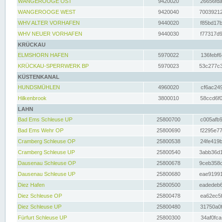
WANGEROOGE OST
9420020
26656fda
WANGEROOGE WEST
9420040
70039212
WHV ALTER VORHAFEN
9440020
f85bd17b
WHV NEUER VORHAFEN
9440030
f77317d9
KRÜCKAU
ELMSHORN HAFEN
5970022
136febf6
KRÜCKAU-SPERRWERK BP
5970023
53c277c3
KÜSTENKANAL
HUNDSMÜHLEN
4960020
cf6ac249
Hilkenbrook
3800010
58ccd6f0
LAHN
Bad Ems Schleuse UP
25800700
c005afb9
Bad Ems Wehr OP
25800690
f2295e77
Cramberg Schleuse OP
25800538
24fe419b
Cramberg Schleuse UP
25800540
3abb36d1
Dausenau Schleuse OP
25800678
9ceb358c
Dausenau Schleuse UP
25800680
eae91991
Diez Hafen
25800500
eadedeb6
Diez Schleuse OP
25800478
ea62ec5f
Diez Schleuse UP
25800480
31750a0f
Fürfurt Schleuse UP
25800300
34af0fca