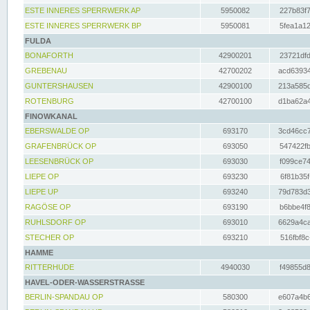
ESTE INNERES SPERRWERK AP
5950082
227b83f7
ESTE INNERES SPERRWERK BP
5950081
5fea1a12
FULDA
BONAFORTH
42900201
23721dfd
GREBENAU
42700202
acd63934
GUNTERSHAUSEN
42900100
213a585d
ROTENBURG
42700100
d1ba62a4
FINOWKANAL
EBERSWALDE OP
693170
3cd46cc7
GRAFENBRÜCK OP
693050
547422fb
LEESENBRÜCK OP
693030
f099ce74
LIEPE OP
693230
6f81b35f
LIEPE UP
693240
79d783d3
RAGÖSE OP
693190
b6bbe4f8
RUHLSDORF OP
693010
6629a4ca
STECHER OP
693210
516fbf8c
HAMME
RITTERHUDE
4940030
f49855d8
HAVEL-ODER-WASSERSTRASSE
BERLIN-SPANDAU OP
580300
e607a4b6