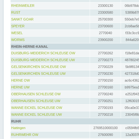
RHEINWEILER
23300130
06b978dd
RUST
23300580
5389b878
SANKT GOAR
25700300
550eb7e9
SPEYER
23700600
2cb8ae5b
WESEL
2770040
f33c3cc9
WORMS
23900200
844a620f
RHEIN-HERNE-KANAL
DUISBURG-MEIDERICH SCHLEUSE OW
27700262
f18e81da
DUISBURG-MEIDERICH SCHLEUSE UW
27700273
48780245
GELSENKIRCHEN SCHLEUSE OW
27700229
5b9f8134
GELSENKIRCHEN SCHLEUSE UW
27700230
427318d0
HERNE OW
27700150
ac6c4362
HERNE UW
27700160
b9975ea1
OBERHAUSEN SCHLEUSE OW
27700240
e251f943
OBERHAUSEN SCHLEUSE UW
27700251
12f63015
WANNE EICKEL SCHLEUSE OW
27700193
05ca0e33
WANNE EICKEL SCHLEUSE UW
27700218
23045f8b
RUHR
Hattingen
2769510000100
c0594fb5
RUHRWEHR OW
27600090
12a3037f