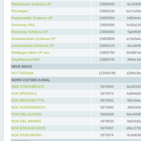
Pleidelsheim Schleuse UP
23800400
6e183f4b
Plochingen
23800100
be7ce40e
Poppenweiler Schleuse UP
23800300
f4854a4c
Rockenau SKA
23800690
4c00a166
Rockenau Schleuse UP
23800680
5ab4f00f
Schwabenheim Schleuse UP
23800800
ec9d3a4d
Untertürkheim Schleuse UP
23800220
a5ca02fb
Wieblingen Wehr UP neu
23800780
66d887a6
Ziegelhausen AMS
23800745
3944c1fd
NEUE MAAS
ROTTERDAM
123456786
a269e3be
NORD-OSTSEE-KANAL
AWK STROHBRÜCK
5970069
0e192297
NOK BREIHOLZ
5970075
4a904d59
NOK BRUNSBÜTTEL
5970091
85fc0dac
NOK DÜKERSWISCH
5970085
3954300d
NOK KIEL AUSSEN
5650068
6dc44585
NOK KIEL BINNEN
5979020
8af24d6a
NOK KÖNIGSFÖRDE
5970067
d0ec2790
NOK RENDSBURG
5970074
8c8afb56