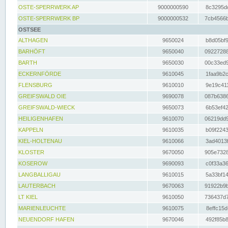
OSTE-SPERRWERK AP
9000000590
8c3295dc
OSTE-SPERRWERK BP
9000000532
7cb4566b
OSTSEE
ALTHAGEN
9650024
b8d05bf9
BARHÖFT
9650040
09227288
BARTH
9650030
00c33ed9
ECKERNFÖRDE
9610045
1faa9b2c
FLENSBURG
9610010
9e19c411
GREIFSWALD OIE
9690078
087b6386
GREIFSWALD-WIECK
9650073
6b53ef42
HEILIGENHAFEN
9610070
06219dd9
KAPPELN
9610035
b09f2243
KIEL-HOLTENAU
9610066
3ad4013f
KLOSTER
9670050
905e7328
KOSEROW
9690093
c0f33a36
LANGBALLIGAU
9610015
5a33bf14
LAUTERBACH
9670063
91922b9b
LT KIEL
9610050
736437d7
MARIENLEUCHTE
9610075
8effc15d
NEUENDORF HAFEN
9670046
492f85b8