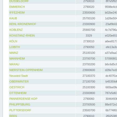
DÜSSELDORF
2750010
8f7e5f92
EMMERICH
2790020
9598e4cb
IFFEZHEIM
23500600
b02be240
KAUB
25700100
1d26e504
KEHL-KRONENHOF
23300900
23af9b02
KOBLENZ
25900700
4c7d796a
KONSTANZ-RHEIN
3329
e020e651
KÖLN
2730010
a6ee8177
LOBITH
2790050
efe13a3d
MAINZ
25100100
a37a9aa3
MANNHEIM
23700700
57090802
MAXAU
23700200
b6c6d5c8
NIERSTEIN-OPPENHEIM
23900600
d28e7ed1
Neuwied Stadt
27100370
dc407f1e
OBERWINTER
27100700
b45359df
OESTRICH
25100300
665be0fe
OTTENHEIM
23300800
787e5d63
PANNERDENSE KOP
2790060
3046493f
PHILIPPSBURG
23700500
88e972e1
PLITTERSDORF
23500700
6b774802
REES
2790010
2f025389