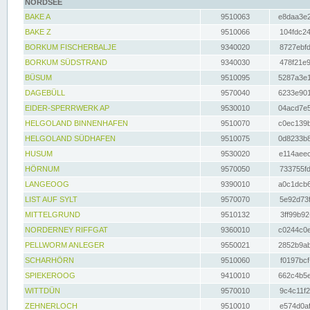
NORDSEE
BAKE A
9510063
e8daa3e2
BAKE Z
9510066
104fdc24
BORKUM FISCHERBALJE
9340020
8727ebfd
BORKUM SÜDSTRAND
9340030
478f21e9
BÜSUM
9510095
5287a3e1
DAGEBÜLL
9570040
6233e901
EIDER-SPERRWERK AP
9530010
04acd7e5
HELGOLAND BINNENHAFEN
9510070
c0ec139b
HELGOLAND SÜDHAFEN
9510075
0d8233b8
HUSUM
9530020
e114aeec
HÖRNUM
9570050
733755fd
LANGEOOG
9390010
a0c1dcb6
LIST AUF SYLT
9570070
5e92d73f
MITTELGRUND
9510132
3ff99b92
NORDERNEY RIFFGAT
9360010
c0244c0e
PELLWORM ANLEGER
9550021
2852b9ab
SCHARHÖRN
9510060
f0197bcf
SPIEKEROOG
9410010
662c4b5e
WITTDÜN
9570010
9c4c11f2
ZEHNERLOCH
9510010
e574d0af