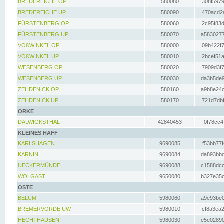
BREDEREICHE OP
580080
308f5979
BREDEREICHE UP
580090
470acd2a
FÜRSTENBERG OP
580060
2c95f83d
FÜRSTENBERG UP
580070
a5830277
VOßWINKEL OP
580000
09b422f7
VOßWINKEL UP
580010
2bcef51a
WESENBERG OP
580020
7909d3f7
WESENBERG UP
580030
da3b5de9
ZEHDENICK OP
580160
a9b8e24c
ZEHDENICK UP
580170
721d7dbf
ORKE
DALWIGKSTHAL
42840453
f0f78cc4
KLEINES HAFF
KARLSHAGEN
9690085
f53bb77f
KARNIN
9690084
da893bbd
UECKERMÜNDE
9690088
c1588dcc
WOLGAST
9650080
b327e35c
OSTE
BELUM
5980060
a9e93be0
BREMERVÖRDE UW
5980010
cf8a3ea2
HECHTHAUSEN
5980030
e5e02890