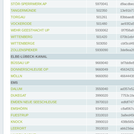
STÖR-SPERRWERK AP
5970041
d9acdbec
TANGERMÜNDE
502350
13e91b77
TORGAU
501261
83bbaedb
VOCKERODE
501480
ae93f2a5
WEHR GEESTHACHT UP
5930062
0f7f58a8
WITTENBERG
501420
070b1eb4
WITTENBERGE
503050
cbf3cd49
ZOLLENSPIEKER
5930090
3de8ea26
ELBE-LÜBECK-KANAL
BÜSSAU UP
9669040
bf7bb8e8
DONNERSCHLEUSE OP
9660049
45634232
MÖLLN
9660050
46644438
EMS
DALUM
3550040
ad357e52
DUKEGAT
3990020
7753c1fa
EMDEN NEUE SEESCHLEUSE
3970010
edfdf747
EMSHÖRN
9340010
c8af067c
FUESTRUP
3310010
3a8ed45f
KNOCK
3990010
438b565e
LEERORT
3910010
abb23dad