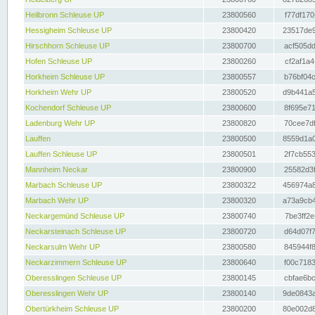
Heilbronn Schleuse UP
23800560
f77df170
Hessigheim Schleuse UP
23800420
23517de9
Hirschhorn Schleuse UP
23800700
acf505dd
Hofen Schleuse UP
23800260
cf2af1a4
Horkheim Schleuse UP
23800557
b76bf04c
Horkheim Wehr UP
23800520
d9b441a5
Kochendorf Schleuse UP
23800600
8f695e71
Ladenburg Wehr UP
23800820
70cee7df
Lauffen
23800500
8559d1a0
Lauffen Schleuse UP
23800501
2f7cb553
Mannheim Neckar
23800900
25582d3f
Marbach Schleuse UP
23800322
456974a8
Marbach Wehr UP
23800320
a73a9cb4
Neckargemünd Schleuse UP
23800740
7be3ff2e
Neckarsteinach Schleuse UP
23800720
d64d07f7
Neckarsulm Wehr UP
23800580
845944f8
Neckarzimmern Schleuse UP
23800640
f00c7183
Oberesslingen Schleuse UP
23800145
cbfae6bc
Oberesslingen Wehr UP
23800140
9de0843a
Obertürkheim Schleuse UP
23800200
80e002d8