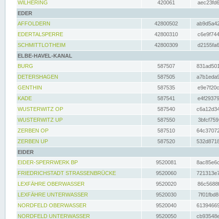
WILHERING
420061
aec23fd6
EDER
AFFOLDERN
42800502
ab9d5a42
EDERTALSPERRE
42800310
c6e9f744
SCHMITTLOTHEIM
42800309
d2155fa6
ELBE-HAVEL-KANAL
BURG
587507
831ad501
DETERSHAGEN
587505
a7b1eda9
GENTHIN
587535
e9e7f20c
KADE
587541
e4f29379
WUSTERWITZ OP
587540
c6a12d34
WUSTERWITZ UP
587550
3bfcf759
ZERBEN OP
587510
64c37072
ZERBEN UP
587520
532d8718
EIDER
EIDER-SPERRWERK BP
9520081
8ac85e6c
FRIEDRICHSTADT STRASSENBRÜCKE
9520060
721313e7
LEXFÄHRE OBERWASSER
9520020
86c5688f
LEXFÄHRE UNTERWASSER
9520030
7f01fbd8
NORDFELD OBERWASSER
9520040
61394669
NORDFELD UNTERWASSER
9520050
cb93548e