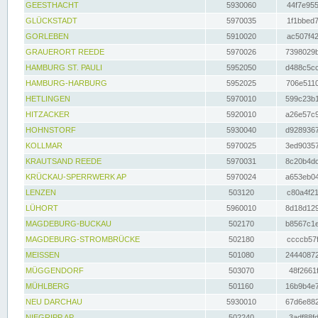
GEESTHACHT
5930060
44f7e955
GLÜCKSTADT
5970035
1f1bbed7
GORLEBEN
5910020
ac507f42
GRAUERORT REEDE
5970026
7398029b
HAMBURG ST. PAULI
5952050
d488c5cc
HAMBURG-HARBURG
5952025
706e5110
HETLINGEN
5970010
599c23b1
HITZACKER
5920010
a26e57c9
HOHNSTORF
5930040
d9289367
KOLLMAR
5970025
3ed90357
KRAUTSAND REEDE
5970031
8c20b4dc
KRÜCKAU-SPERRWERK AP
5970024
a653eb04
LENZEN
503120
c80a4f21
LÜHORT
5960010
8d18d129
MAGDEBURG-BUCKAU
502170
b8567c1e
MAGDEBURG-STROMBRÜCKE
502180
ccccb57f
MEISSEN
501080
24440872
MÜGGENDORF
503070
48f2661f
MÜHLBERG
501160
16b9b4e7
NEU DARCHAU
5930010
67d6e882
NIEGRIPP AP
502240
3adf88fd