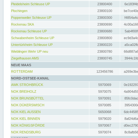
Pleidelsheim Schleuse UP
23800400
6e183f4b
Plochingen
23800100
be7ce40e
Poppenweiler Schleuse UP
23800300
f4854a4c
Rockenau SKA
23800690
4c00a166
Rockenau Schleuse UP
23800680
5ab4f00f
Schwabenheim Schleuse UP
23800800
ec9d3a4d
Untertürkheim Schleuse UP
23800220
a5ca02fb
Wieblingen Wehr UP neu
23800780
66d887a6
Ziegelhausen AMS
23800745
3944c1fd
NEUE MAAS
ROTTERDAM
123456786
a269e3be
NORD-OSTSEE-KANAL
AWK STROHBRÜCK
5970069
0e192297
NOK BREIHOLZ
5970075
4a904d59
NOK BRUNSBÜTTEL
5970091
85fc0dac
NOK DÜKERSWISCH
5970085
3954300d
NOK KIEL AUSSEN
5650068
6dc44585
NOK KIEL BINNEN
5979020
8af24d6a
NOK KÖNIGSFÖRDE
5970067
d0ec2790
NOK RENDSBURG
5970074
8c8afb56