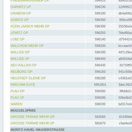
FINDENWIRUNSHIER OP
596410
a5902c55
GARWITZ UP
596230
12499527
GRABOW OP
596330
db4a69b2
GÜRITZ OP
596350
956ce5ff
KLEIN LAASCH WEHR OP
596300
25530a3e
LEWITZ OP
596250
7bbd90ad
LÜBZ OP
596140
d75442cf
MALCHOW WEHR OP
596200
bccaacb3
MALLISS OP
596390
497c29ee
MALLISS UP
596400
a64918a6
NEU KALLISS OP
596430
30739ff3
NEUBURG OP
596160
541c508a
NEUSTADT GLEWE OP
596280
c4381eb3
PARCHIM GÜTE
5961801
3dec3921
PLAU OP
596080
3ffddb2c
PLAU UP
596090
506e6b03
WAREN
596030
bd317edd
MÜGGELSPREE
GROSSE TRÄNKE WEHR OP
582660
81630fdd
GROSSE TRÄNKE WEHR UP
582670
cfad4ee5
MÜRITZ-HAVEL-WASSERSTRASSE