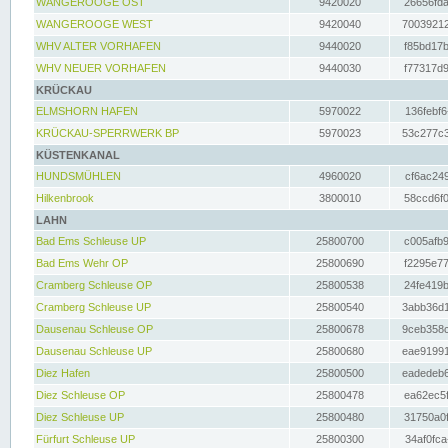
WANGEROOGE OST
9420020
26656fda
WANGEROOGE WEST
9420040
70039212
WHV ALTER VORHAFEN
9440020
f85bd17b
WHV NEUER VORHAFEN
9440030
f77317d9
KRÜCKAU
ELMSHORN HAFEN
5970022
136febf6
KRÜCKAU-SPERRWERK BP
5970023
53c277c3
KÜSTENKANAL
HUNDSMÜHLEN
4960020
cf6ac249
Hilkenbrook
3800010
58ccd6f0
LAHN
Bad Ems Schleuse UP
25800700
c005afb9
Bad Ems Wehr OP
25800690
f2295e77
Cramberg Schleuse OP
25800538
24fe419b
Cramberg Schleuse UP
25800540
3abb36d1
Dausenau Schleuse OP
25800678
9ceb358c
Dausenau Schleuse UP
25800680
eae91991
Diez Hafen
25800500
eadedeb6
Diez Schleuse OP
25800478
ea62ec5f
Diez Schleuse UP
25800480
31750a0f
Fürfurt Schleuse UP
25800300
34af0fca