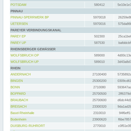
POTSDAM
580412
5e10e1e7
PINNAU
PINNAU-SPERRWERK BP
5970018
26259e8f
UETERSEN
5970016
575da86f
PAREYER VERBINDUNGSKANAL
PAREY EP
502300
25ca1bef
PAREY UP
587530
bafddcbf
RHEINSBERGER GEWÄSSER
WOLFSBRUCH OP
589000
4d00c13e
WOLFSBRUCH UP
589010
3d43a8d7
RHEIN
ANDERNACH
27100400
5735892a
BINGEN
25300200
0309cd61
BONN
2710080
593647aa
BOPPARD
25700500
2ff6379d
BRAUBACH
25700600
d6dc44d1
BREISACH
23300320
9da1ad2b
Basel-Rheinhalle
2310010
94f6eff1
Bodenheim
23900620
f6be7857
DUISBURG-RUHRORT
2770010
c0f51e35