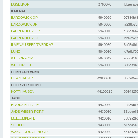
IJSSELKOP
2790070
bbaefa8e
ILMENAU
BARDOWICK OP
5940029
07830b68
BARDOWICK UP
5940030
a238b70f
FAHRENHOLZ OP
5940070
c33c3667
FAHRENHOLZ UP
5940060
bb62b28f
ILMENAU SPERRWERK AP
5940080
6b05e8dc
LÜNE
5940020
d7a8df36
WITTORF OP
5940049
eb3d4195
WITTORF UP
5940050
308c39b6
ITTER ZUR EDER
HERZHAUSEN
42800218
855205e7
ITTER ZUR DIEMEL
KOTTHAUSEN
44100013
36243256
JADE
HOOKSIELPLATE
9430020
fac30fe9
JADE-WESER-PORT
9430050
33bdec83
MELLUMPLATE
9420010
c8b9a2b6
SCHILLIG
9430030
b1cda5a0
WANGEROOGE NORD
9420030
c41d42b1