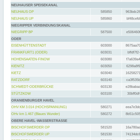
NEUHAUSER SPEISEKANAL
NEUHAUS OP
585850
963bdc26
NEUHAUS UP
585860
bf48cefd
NIEGRIPPER VERBINDUNGSKANAL
NIEGRIPP BP
587500
e506460f
ODER
EISENHÜTTENSTADT
603000
8675aa70
FRANKFURT1 (ODER)
603031
bffdf7f2
HOHENSAATEN-FINOW
603080
f7a639a4
KIENITZ
603050
6298a8f9
KIETZ
603040
16258271
RATZDORF
603140
ca3f535b
SCHWEDT-ODERBRÜCKE
603130
e28babaa
STÜTZKOW
603100
30bff0df
ORANIENBURGER HAVEL
OHV KM 3.014 (HOCHSPANNUNG)
580271
eea7e3dc
OHv km 1.467 (Blaues Wunder)
580272
8b51c505
OBERE HAVEL-WASSERSTRASSE
BISCHOFSWERDER OP
581520
16a780aa
BISCHOFSWERDER UP
581530
74134dc6