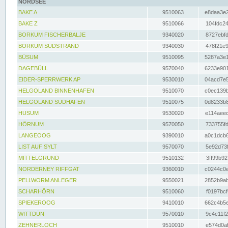
NORDSEE
BAKE A
9510063
e8daa3e2
BAKE Z
9510066
104fdc24
BORKUM FISCHERBALJE
9340020
8727ebfd
BORKUM SÜDSTRAND
9340030
478f21e9
BÜSUM
9510095
5287a3e1
DAGEBÜLL
9570040
6233e901
EIDER-SPERRWERK AP
9530010
04acd7e5
HELGOLAND BINNENHAFEN
9510070
c0ec139b
HELGOLAND SÜDHAFEN
9510075
0d8233b8
HUSUM
9530020
e114aeec
HÖRNUM
9570050
733755fd
LANGEOOG
9390010
a0c1dcb6
LIST AUF SYLT
9570070
5e92d73f
MITTELGRUND
9510132
3ff99b92
NORDERNEY RIFFGAT
9360010
c0244c0e
PELLWORM ANLEGER
9550021
2852b9ab
SCHARHÖRN
9510060
f0197bcf
SPIEKEROOG
9410010
662c4b5e
WITTDÜN
9570010
9c4c11f2
ZEHNERLOCH
9510010
e574d0af