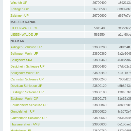
Wintrich UP
26700400
a392113c
Zeltingen OP
26700580
8b802863
Zeltingen UP
26700600
d867e7e9
MALZER KANAL
LIEBENWALDE OP
581540
3f8ceb6d
LIEBENWALDE UP
581550
a1cf60be
NECKAR
Aldingen Schleuse UP
23800280
dfdfb4ff
Beihingen Wehr UP
23800360
8a2e3048
Besigheim SKA
23800460
46d8ed02
Besigheim Schleuse UP
23800480
57db82c7
Besigheim Wehr UP
23800440
42c11b7a
Cannstatt Schleuse UP
23800240
7068d262
Deizisau Schleuse UP
23800120
c5b6243d
Esslingen Schleuse UP
23800180
130a3761
Esslingen Wehr OP
23800176
31c32a38
Feudenheim Schleuse UP
23800840
48a939b9
Gundelsheim UP
23800620
fc1072e4
Guttenbach Schleuse UP
23800660
bd36404b
Hassmersheim AMS
23800630
0e1b8ae0
Heidelberg UP
23800760
827b2685