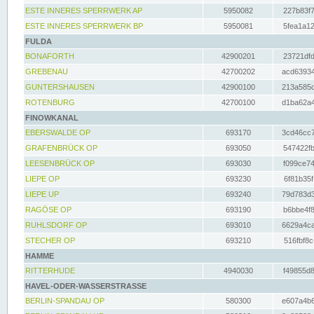
ESTE INNERES SPERRWERK AP
5950082
227b83f7
ESTE INNERES SPERRWERK BP
5950081
5fea1a12
FULDA
BONAFORTH
42900201
23721dfd
GREBENAU
42700202
acd63934
GUNTERSHAUSEN
42900100
213a585d
ROTENBURG
42700100
d1ba62a4
FINOWKANAL
EBERSWALDE OP
693170
3cd46cc7
GRAFENBRÜCK OP
693050
547422fb
LEESENBRÜCK OP
693030
f099ce74
LIEPE OP
693230
6f81b35f
LIEPE UP
693240
79d783d3
RAGÖSE OP
693190
b6bbe4f8
RUHLSDORF OP
693010
6629a4ca
STECHER OP
693210
516fbf8c
HAMME
RITTERHUDE
4940030
f49855d8
HAVEL-ODER-WASSERSTRASSE
BERLIN-SPANDAU OP
580300
e607a4b6