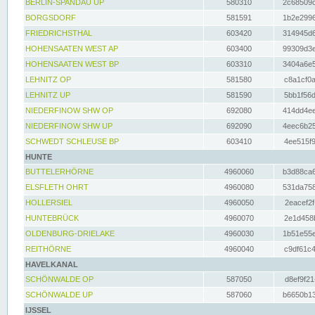
BERLIN-SPANDAU UP
580310
2c68509c
BORGSDORF
581591
1b2e2996
FRIEDRICHSTHAL
603420
314945d6
HOHENSAATEN WEST AP
603400
99309d3e
HOHENSAATEN WEST BP
603310
3404a6e5
LEHNITZ OP
581580
c8a1cf0a
LEHNITZ UP
581590
5bb1f56d
NIEDERFINOW SHW OP
692080
414dd4ee
NIEDERFINOW SHW UP
692090
4eec6b25
SCHWEDT SCHLEUSE BP
603410
4ee515f9
HUNTE
BUTTELERHÖRNE
4960060
b3d88ca6
ELSFLETH OHRT
4960080
531da758
HOLLERSIEL
4960050
2eacef2f
HUNTEBRÜCK
4960070
2e1d458b
OLDENBURG-DRIELAKE
4960030
1b51e55e
REITHÖRNE
4960040
c9df61c4
HAVELKANAL
SCHÖNWALDE OP
587050
d8ef9f21
SCHÖNWALDE UP
587060
b6650b13
IJSSEL