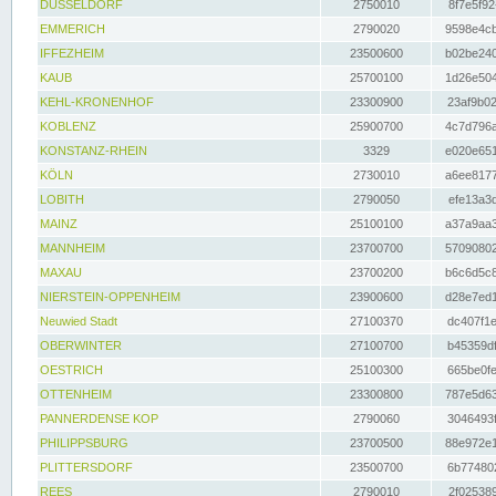
DÜSSELDORF
2750010
8f7e5f92
EMMERICH
2790020
9598e4cb
IFFEZHEIM
23500600
b02be240
KAUB
25700100
1d26e504
KEHL-KRONENHOF
23300900
23af9b02
KOBLENZ
25900700
4c7d796a
KONSTANZ-RHEIN
3329
e020e651
KÖLN
2730010
a6ee8177
LOBITH
2790050
efe13a3d
MAINZ
25100100
a37a9aa3
MANNHEIM
23700700
57090802
MAXAU
23700200
b6c6d5c8
NIERSTEIN-OPPENHEIM
23900600
d28e7ed1
Neuwied Stadt
27100370
dc407f1e
OBERWINTER
27100700
b45359df
OESTRICH
25100300
665be0fe
OTTENHEIM
23300800
787e5d63
PANNERDENSE KOP
2790060
3046493f
PHILIPPSBURG
23700500
88e972e1
PLITTERSDORF
23500700
6b774802
REES
2790010
2f025389