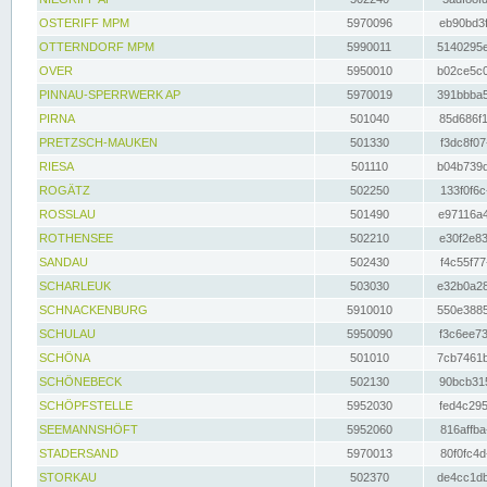
OSTERIFF MPM
5970096
eb90bd3f
OTTERNDORF MPM
5990011
5140295e
OVER
5950010
b02ce5c0
PINNAU-SPERRWERK AP
5970019
391bbba5
PIRNA
501040
85d686f1
PRETZSCH-MAUKEN
501330
f3dc8f07
RIESA
501110
b04b739d
ROGÄTZ
502250
133f0f6c
ROSSLAU
501490
e97116a4
ROTHENSEE
502210
e30f2e83
SANDAU
502430
f4c55f77
SCHARLEUK
503030
e32b0a28
SCHNACKENBURG
5910010
550e3885
SCHULAU
5950090
f3c6ee73
SCHÖNA
501010
7cb7461b
SCHÖNEBECK
502130
90bcb315
SCHÖPFSTELLE
5952030
fed4c295
SEEMANNSHÖFT
5952060
816affba
STADERSAND
5970013
80f0fc4d
STORKAU
502370
de4cc1db