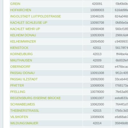
GREIN
420091
f3bf0b0b
HOFKIRCHEN
10088003
616dd98e
INGOLSTADT LUITPOLDSTRASSE
10046105
824a046b
KACHLET SCHLEUSE UP
10090708
0fd56e0a
KACHLET WEHR UP
10090408
560cf185
KELHEIM DONAU
10053009
296fc6d4
KELHEIMWINZER
10054500
c9409937
KIENSTOCK
42011
56178f74
KORNEUBURG
42013
ff44be4a
MAUTHAUSEN
42009
6b002fef
OBERNDORF
10056302
e476bcad
PASSAU DONAU
10091008
9f12c405
PASSAU ILZSTADT
10092000
33ceb441
PFATTER
10068006
f768173a
PFELLING
10078000
7fe63a95
REGENSBURG EISERNE BRÜCKE
10061007
eebd633a
SCHWABELWEIS
10062000
7644f1d7
THEBNERSTRASSL
42015
f7b5c3d3
VILSHOFEN
10089006
e6d68ab7
WILDUNGSMAUER
42014
35846b8b