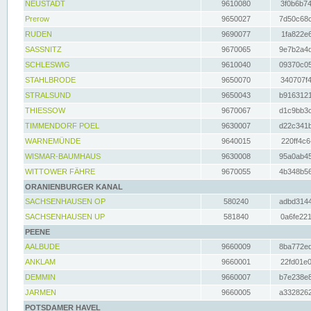
NEUSTADT
9610080
3f0b6b74
Prerow
9650027
7d50c68c
RUDEN
9690077
1fa822e6
SASSNITZ
9670065
9e7b2a4d
SCHLESWIG
9610040
09370c05
STAHLBRODE
9650070
340707f4
STRALSUND
9650043
b9163121
THIESSOW
9670067
d1c9bb3c
TIMMENDORF POEL
9630007
d22c341b
WARNEMÜNDE
9640015
220ff4c6
WISMAR-BAUMHAUS
9630008
95a0ab45
WITTOWER FÄHRE
9670055
4b348b56
ORANIENBURGER KANAL
SACHSENHAUSEN OP
580240
adbd3144
SACHSENHAUSEN UP
581840
0a6fe221
PEENE
AALBUDE
9660009
8ba772ed
ANKLAM
9660001
22fd01e0
DEMMIN
9660007
b7e238e8
JARMEN
9660005
a3328262
POTSDAMER HAVEL