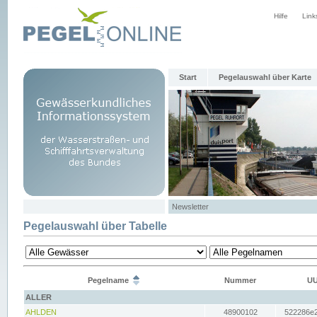
Hilfe
Link
Start
Pegelauswahl über Karte
Newsletter
Pegelauswahl über Tabelle
Pegelname
Nummer
UU
ALLER
AHLDEN
48900102
522286e2