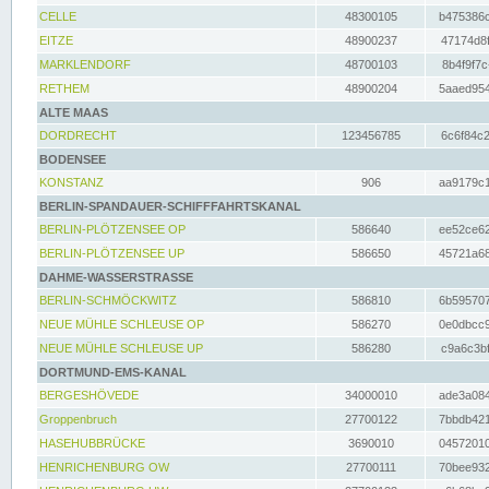
CELLE
48300105
b475386c
EITZE
48900237
47174d8f
MARKLENDORF
48700103
8b4f9f7c
RETHEM
48900204
5aaed954
ALTE MAAS
DORDRECHT
123456785
6c6f84c2
BODENSEE
KONSTANZ
906
aa9179c1
BERLIN-SPANDAUER-SCHIFFFAHRTSKANAL
BERLIN-PLÖTZENSEE OP
586640
ee52ce62
BERLIN-PLÖTZENSEE UP
586650
45721a68
DAHME-WASSERSTRASSE
BERLIN-SCHMÖCKWITZ
586810
6b595707
NEUE MÜHLE SCHLEUSE OP
586270
0e0dbcc9
NEUE MÜHLE SCHLEUSE UP
586280
c9a6c3bf
DORTMUND-EMS-KANAL
BERGESHÖVEDE
34000010
ade3a084
Groppenbruch
27700122
7bbdb421
HASEHUBBRÜCKE
3690010
04572010
HENRICHENBURG OW
27700111
70bee932