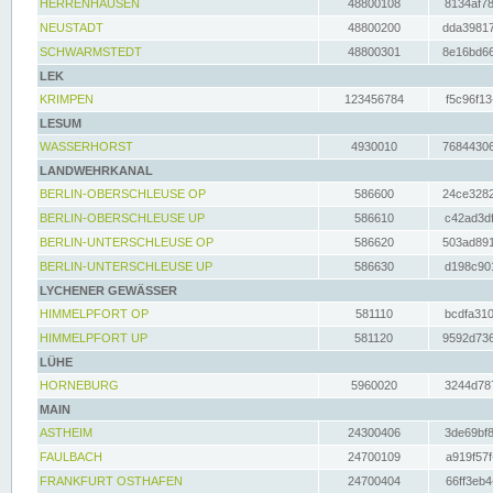
HERRENHAUSEN
48800108
8134af78
NEUSTADT
48800200
dda39817
SCHWARMSTEDT
48800301
8e16bd66
LEK
KRIMPEN
123456784
f5c96f13
LESUM
WASSERHORST
4930010
76844306
LANDWEHRKANAL
BERLIN-OBERSCHLEUSE OP
586600
24ce3282
BERLIN-OBERSCHLEUSE UP
586610
c42ad3df
BERLIN-UNTERSCHLEUSE OP
586620
503ad891
BERLIN-UNTERSCHLEUSE UP
586630
d198c901
LYCHENER GEWÄSSER
HIMMELPFORT OP
581110
bcdfa310
HIMMELPFORT UP
581120
9592d736
LÜHE
HORNEBURG
5960020
3244d787
MAIN
ASTHEIM
24300406
3de69bf8
FAULBACH
24700109
a919f57f
FRANKFURT OSTHAFEN
24700404
66ff3eb4