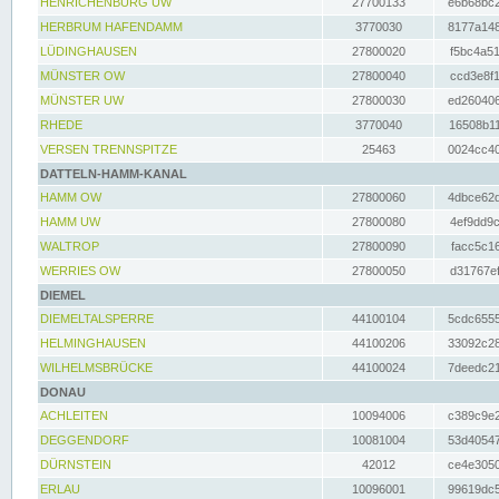
HENRICHENBURG UW
27700133
e6b68bc2
HERBRUM HAFENDAMM
3770030
8177a148
LÜDINGHAUSEN
27800020
f5bc4a51
MÜNSTER OW
27800040
ccd3e8f1
MÜNSTER UW
27800030
ed260406
RHEDE
3770040
16508b11
VERSEN TRENNSPITZE
25463
0024cc40
DATTELN-HAMM-KANAL
HAMM OW
27800060
4dbce62d
HAMM UW
27800080
4ef9dd9c
WALTROP
27800090
facc5c16
WERRIES OW
27800050
d31767ef
DIEMEL
DIEMELTALSPERRE
44100104
5cdc6555
HELMINGHAUSEN
44100206
33092c28
WILHELMSBRÜCKE
44100024
7deedc21
DONAU
ACHLEITEN
10094006
c389c9e2
DEGGENDORF
10081004
53d40547
DÜRNSTEIN
42012
ce4e3050
ERLAU
10096001
99619dc5