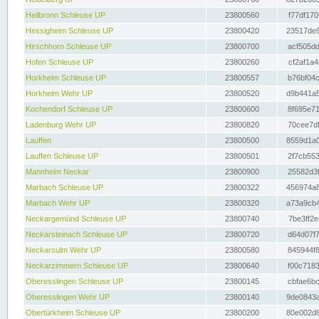
Heilbronn Schleuse UP
23800560
f77df170
Hessigheim Schleuse UP
23800420
23517de9
Hirschhorn Schleuse UP
23800700
acf505dd
Hofen Schleuse UP
23800260
cf2af1a4
Horkheim Schleuse UP
23800557
b76bf04c
Horkheim Wehr UP
23800520
d9b441a5
Kochendorf Schleuse UP
23800600
8f695e71
Ladenburg Wehr UP
23800820
70cee7df
Lauffen
23800500
8559d1a0
Lauffen Schleuse UP
23800501
2f7cb553
Mannheim Neckar
23800900
25582d3f
Marbach Schleuse UP
23800322
456974a8
Marbach Wehr UP
23800320
a73a9cb4
Neckargemünd Schleuse UP
23800740
7be3ff2e
Neckarsteinach Schleuse UP
23800720
d64d07f7
Neckarsulm Wehr UP
23800580
845944f8
Neckarzimmern Schleuse UP
23800640
f00c7183
Oberesslingen Schleuse UP
23800145
cbfae6bc
Oberesslingen Wehr UP
23800140
9de0843a
Obertürkheim Schleuse UP
23800200
80e002d8