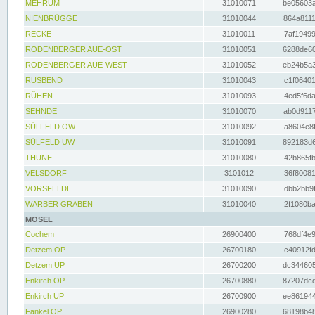
MEHRUM
31010071
be05603a
NIENBRÜGGE
31010044
864a8111
RECKE
31010011
7af19499
RODENBERGER AUE-OST
31010051
6288de60
RODENBERGER AUE-WEST
31010052
eb24b5a3
RUSBEND
31010043
c1f06401
RÜHEN
31010093
4ed5f6da
SEHNDE
31010070
ab0d9117
SÜLFELD OW
31010092
a8604e8f
SÜLFELD UW
31010091
892183d6
THUNE
31010080
42b865fb
VELSDORF
3101012
36f80081
VORSFELDE
31010090
dbb2bb9f
WARBER GRABEN
31010040
2f1080ba
MOSEL
Cochem
26900400
768df4e9
Detzem OP
26700180
c40912fd
Detzem UP
26700200
dc344605
Enkirch OP
26700880
87207dcd
Enkirch UP
26700900
ee861944
Fankel OP
26900280
68198b48