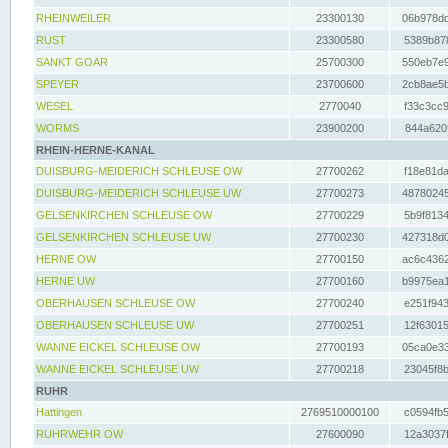
RHEINWEILER
23300130
06b978dd
RUST
23300580
5389b878
SANKT GOAR
25700300
550eb7e9
SPEYER
23700600
2cb8ae5b
WESEL
2770040
f33c3cc9
WORMS
23900200
844a620f
RHEIN-HERNE-KANAL
DUISBURG-MEIDERICH SCHLEUSE OW
27700262
f18e81da
DUISBURG-MEIDERICH SCHLEUSE UW
27700273
48780245
GELSENKIRCHEN SCHLEUSE OW
27700229
5b9f8134
GELSENKIRCHEN SCHLEUSE UW
27700230
427318d0
HERNE OW
27700150
ac6c4362
HERNE UW
27700160
b9975ea1
OBERHAUSEN SCHLEUSE OW
27700240
e251f943
OBERHAUSEN SCHLEUSE UW
27700251
12f63015
WANNE EICKEL SCHLEUSE OW
27700193
05ca0e33
WANNE EICKEL SCHLEUSE UW
27700218
23045f8b
RUHR
Hattingen
2769510000100
c0594fb5
RUHRWEHR OW
27600090
12a3037f