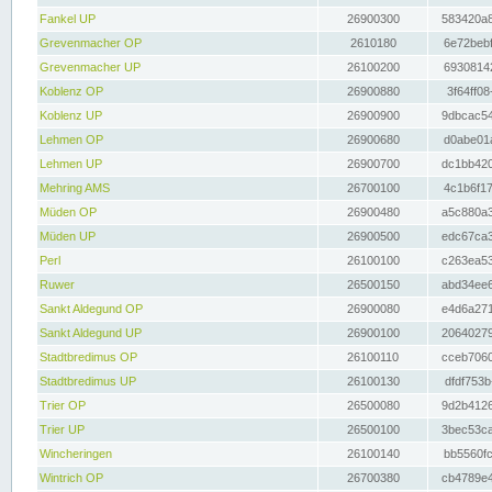
Fankel UP
26900300
583420a8
Grevenmacher OP
2610180
6e72bebf
Grevenmacher UP
26100200
69308142
Koblenz OP
26900880
3f64ff08
Koblenz UP
26900900
9dbcac54
Lehmen OP
26900680
d0abe01a
Lehmen UP
26900700
dc1bb420
Mehring AMS
26700100
4c1b6f17
Müden OP
26900480
a5c880a3
Müden UP
26900500
edc67ca3
Perl
26100100
c263ea53
Ruwer
26500150
abd34ee6
Sankt Aldegund OP
26900080
e4d6a271
Sankt Aldegund UP
26900100
20640279
Stadtbredimus OP
26100110
cceb7060
Stadtbredimus UP
26100130
dfdf753b
Trier OP
26500080
9d2b4126
Trier UP
26500100
3bec53ca
Wincheringen
26100140
bb5560fc
Wintrich OP
26700380
cb4789e4