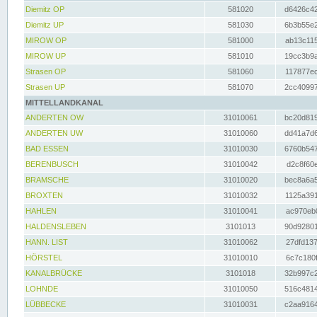
Diemitz OP
581020
d6426c42
Diemitz UP
581030
6b3b55e2
MIROW OP
581000
ab13c115
MIROW UP
581010
19cc3b9a
Strasen OP
581060
117877ec
Strasen UP
581070
2cc40997
MITTELLANDKANAL
ANDERTEN OW
31010061
bc20d819
ANDERTEN UW
31010060
dd41a7d6
BAD ESSEN
31010030
6760b547
BERENBUSCH
31010042
d2c8f60e
BRAMSCHE
31010020
bec8a6a5
BROXTEN
31010032
1125a391
HAHLEN
31010041
ac970eb0
HALDENSLEBEN
3101013
90d92801
HANN. LIST
31010062
27dfd137
HÖRSTEL
31010010
6c7c180f
KANALBRÜCKE
3101018
32b997c2
LOHNDE
31010050
516c4814
LÜBBECKE
31010031
c2aa9164