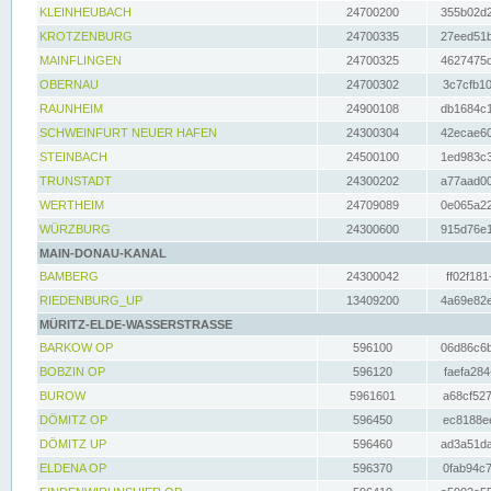
KLEINHEUBACH
24700200
355b02d2
KROTZENBURG
24700335
27eed51b
MAINFLINGEN
24700325
4627475d
OBERNAU
24700302
3c7cfb10
RAUNHEIM
24900108
db1684c1
SCHWEINFURT NEUER HAFEN
24300304
42ecae60
STEINBACH
24500100
1ed983c3
TRUNSTADT
24300202
a77aad00
WERTHEIM
24709089
0e065a22
WÜRZBURG
24300600
915d76e1
MAIN-DONAU-KANAL
BAMBERG
24300042
ff02f181
RIEDENBURG_UP
13409200
4a69e82e
MÜRITZ-ELDE-WASSERSTRASSE
BARKOW OP
596100
06d86c6b
BOBZIN OP
596120
faefa284
BUROW
5961601
a68cf527
DÖMITZ OP
596450
ec8188ee
DÖMITZ UP
596460
ad3a51da
ELDENA OP
596370
0fab94c7