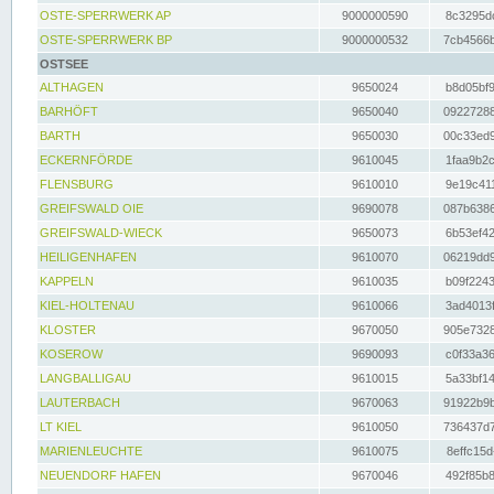
OSTE-SPERRWERK AP
9000000590
8c3295dc
OSTE-SPERRWERK BP
9000000532
7cb4566b
OSTSEE
ALTHAGEN
9650024
b8d05bf9
BARHÖFT
9650040
09227288
BARTH
9650030
00c33ed9
ECKERNFÖRDE
9610045
1faa9b2c
FLENSBURG
9610010
9e19c411
GREIFSWALD OIE
9690078
087b6386
GREIFSWALD-WIECK
9650073
6b53ef42
HEILIGENHAFEN
9610070
06219dd9
KAPPELN
9610035
b09f2243
KIEL-HOLTENAU
9610066
3ad4013f
KLOSTER
9670050
905e7328
KOSEROW
9690093
c0f33a36
LANGBALLIGAU
9610015
5a33bf14
LAUTERBACH
9670063
91922b9b
LT KIEL
9610050
736437d7
MARIENLEUCHTE
9610075
8effc15d
NEUENDORF HAFEN
9670046
492f85b8