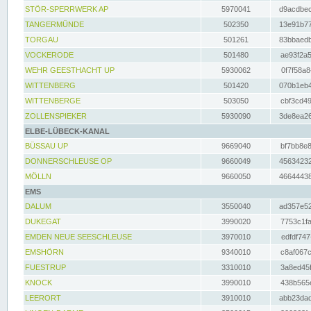
STÖR-SPERRWERK AP
5970041
d9acdbec
TANGERMÜNDE
502350
13e91b77
TORGAU
501261
83bbaedb
VOCKERODE
501480
ae93f2a5
WEHR GEESTHACHT UP
5930062
0f7f58a8
WITTENBERG
501420
070b1eb4
WITTENBERGE
503050
cbf3cd49
ZOLLENSPIEKER
5930090
3de8ea26
ELBE-LÜBECK-KANAL
BÜSSAU UP
9669040
bf7bb8e8
DONNERSCHLEUSE OP
9660049
45634232
MÖLLN
9660050
46644438
EMS
DALUM
3550040
ad357e52
DUKEGAT
3990020
7753c1fa
EMDEN NEUE SEESCHLEUSE
3970010
edfdf747
EMSHÖRN
9340010
c8af067c
FUESTRUP
3310010
3a8ed45f
KNOCK
3990010
438b565e
LEERORT
3910010
abb23dad