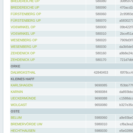
BREDEREICHE OP
580080
308f5979
BREDEREICHE UP
580090
470acd2a
FÜRSTENBERG OP
580060
2c95f83d
FÜRSTENBERG UP
580070
a5830277
VOßWINKEL OP
580000
09b422f7
VOßWINKEL UP
580010
2bcef51a
WESENBERG OP
580020
7909d3f7
WESENBERG UP
580030
da3b5de9
ZEHDENICK OP
580160
a9b8e24c
ZEHDENICK UP
580170
721d7dbf
ORKE
DALWIGKSTHAL
42840453
f0f78cc4
KLEINES HAFF
KARLSHAGEN
9690085
f53bb77f
KARNIN
9690084
da893bbd
UECKERMÜNDE
9690088
c1588dcc
WOLGAST
9650080
b327e35c
OSTE
BELUM
5980060
a9e93be0
BREMERVÖRDE UW
5980010
cf8a3ea2
HECHTHAUSEN
5980030
e5e02890