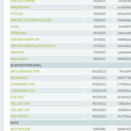
LINGEN-DARME
3500015
200363fc
PAPENBURG
3790010
ec4a598d
POGUM
3950020
5d1e4350
RHEINE UNTERSCHLEUSE
3390020
50a449ba
Rühle
3500070
15456f75
TERBORG
3910020
244cae8b
VERSEN WEHR OP
3730001
86f8dbab
VERSEN WEHRDURCHSTICH
3730010
6de43652
WEENER
3790020
aa6af4e6
Wachendorf
3500031
88698229
ELBESEITENKANAL
ARTLENBURG-ESK
90100122
7fec2f4f
BEVENSEN
90100112
b8997708
LÜNEBURG OW
90100121
c7364d1e
LÜNEBURG UW
90100120
d18033cd
OSLOSS
90100100
6c5b6422
UELZEN OW
90100111
728bd3e3
UELZEN UW
90100110
0d0082cf
WITTINGEN
90100101
9cf795ce
ESTE
BUXTEHUDE
5950080
8a08c920