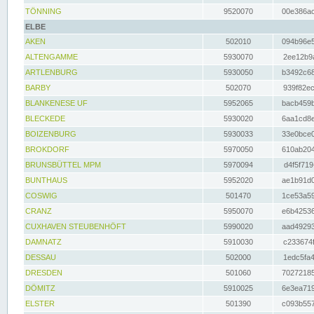
TÖNNING
9520070
00e386ac
ELBE
AKEN
502010
094b96e5
ALTENGAMME
5930070
2ee12b9a
ARTLENBURG
5930050
b3492c68
BARBY
502070
939f82ec
BLANKENESE UF
5952065
bacb459b
BLECKEDE
5930020
6aa1cd8e
BOIZENBURG
5930033
33e0bce0
BROKDORF
5970050
610ab204
BRUNSBÜTTEL MPM
5970094
d4f5f719
BUNTHAUS
5952020
ae1b91d0
COSWIG
501470
1ce53a59
CRANZ
5950070
e6b42536
CUXHAVEN STEUBENHÖFT
5990020
aad49293
DAMNATZ
5910030
c233674f
DESSAU
502000
1edc5fa4
DRESDEN
501060
70272185
DÖMITZ
5910025
6e3ea719
ELSTER
501390
c093b557