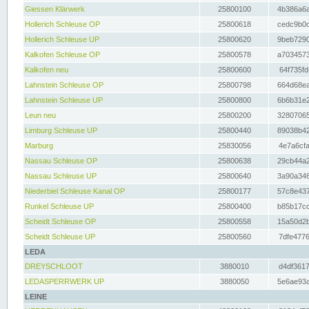
Giessen Klärwerk
25800100
4b386a6a
Hollerich Schleuse OP
25800618
cedc9b0c
Hollerich Schleuse UP
25800620
9beb7290
Kalkofen Schleuse OP
25800578
a7034573
Kalkofen neu
25800600
64f735fd
Lahnstein Schleuse OP
25800798
664d68ea
Lahnstein Schleuse UP
25800800
6b6b31e2
Leun neu
25800200
32807065
Limburg Schleuse UP
25800440
89038b42
Marburg
25830056
4e7a6cfa
Nassau Schleuse OP
25800638
29cb44a2
Nassau Schleuse UP
25800640
3a90a346
Niederbiel Schleuse Kanal OP
25800177
57c8e437
Runkel Schleuse UP
25800400
b85b17cc
Scheidt Schleuse OP
25800558
15a50d2b
Scheidt Schleuse UP
25800560
7dfe4776
LEDA
DREYSCHLOOT
3880010
d4df3617
LEDASPERRWERK UP
3880050
5e6ae93a
LEINE