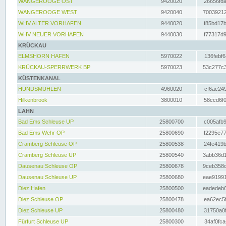
WANGEROOGE OST
9420020
26656fda
WANGEROOGE WEST
9420040
70039212
WHV ALTER VORHAFEN
9440020
f85bd17b
WHV NEUER VORHAFEN
9440030
f77317d9
KRÜCKAU
ELMSHORN HAFEN
5970022
136febf6
KRÜCKAU-SPERRWERK BP
5970023
53c277c3
KÜSTENKANAL
HUNDSMÜHLEN
4960020
cf6ac249
Hilkenbrook
3800010
58ccd6f0
LAHN
Bad Ems Schleuse UP
25800700
c005afb9
Bad Ems Wehr OP
25800690
f2295e77
Cramberg Schleuse OP
25800538
24fe419b
Cramberg Schleuse UP
25800540
3abb36d1
Dausenau Schleuse OP
25800678
9ceb358c
Dausenau Schleuse UP
25800680
eae91991
Diez Hafen
25800500
eadedeb6
Diez Schleuse OP
25800478
ea62ec5f
Diez Schleuse UP
25800480
31750a0f
Fürfurt Schleuse UP
25800300
34af0fca