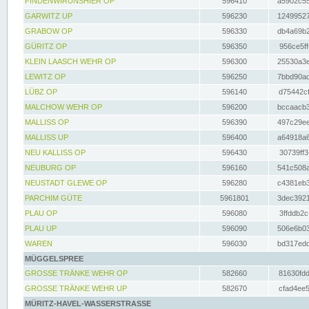
FINDENWIRUNSHIER OP
596410
a5902c55
GARWITZ UP
596230
12499527
GRABOW OP
596330
db4a69b2
GÜRITZ OP
596350
956ce5ff
KLEIN LAASCH WEHR OP
596300
25530a3e
LEWITZ OP
596250
7bbd90ad
LÜBZ OP
596140
d75442cf
MALCHOW WEHR OP
596200
bccaacb3
MALLISS OP
596390
497c29ee
MALLISS UP
596400
a64918a6
NEU KALLISS OP
596430
30739ff3
NEUBURG OP
596160
541c508a
NEUSTADT GLEWE OP
596280
c4381eb3
PARCHIM GÜTE
5961801
3dec3921
PLAU OP
596080
3ffddb2c
PLAU UP
596090
506e6b03
WAREN
596030
bd317edd
MÜGGELSPREE
GROSSE TRÄNKE WEHR OP
582660
81630fdd
GROSSE TRÄNKE WEHR UP
582670
cfad4ee5
MÜRITZ-HAVEL-WASSERSTRASSE