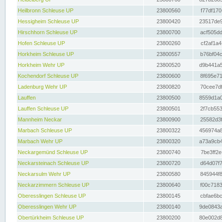
Heilbronn Schleuse UP
23800560
f77df170
Hessigheim Schleuse UP
23800420
23517de9
Hirschhorn Schleuse UP
23800700
acf505dd
Hofen Schleuse UP
23800260
cf2af1a4
Horkheim Schleuse UP
23800557
b76bf04c
Horkheim Wehr UP
23800520
d9b441a5
Kochendorf Schleuse UP
23800600
8f695e71
Ladenburg Wehr UP
23800820
70cee7df
Lauffen
23800500
8559d1a0
Lauffen Schleuse UP
23800501
2f7cb553
Mannheim Neckar
23800900
25582d3f
Marbach Schleuse UP
23800322
456974a8
Marbach Wehr UP
23800320
a73a9cb4
Neckargemünd Schleuse UP
23800740
7be3ff2e
Neckarsteinach Schleuse UP
23800720
d64d07f7
Neckarsulm Wehr UP
23800580
845944f8
Neckarzimmern Schleuse UP
23800640
f00c7183
Oberesslingen Schleuse UP
23800145
cbfae6bc
Oberesslingen Wehr UP
23800140
9de0843a
Obertürkheim Schleuse UP
23800200
80e002d8