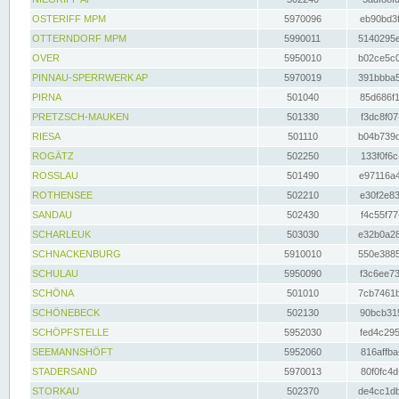
OSTERIFF MPM
5970096
eb90bd3f
OTTERNDORF MPM
5990011
5140295e
OVER
5950010
b02ce5c0
PINNAU-SPERRWERK AP
5970019
391bbba5
PIRNA
501040
85d686f1
PRETZSCH-MAUKEN
501330
f3dc8f07
RIESA
501110
b04b739d
ROGÄTZ
502250
133f0f6c
ROSSLAU
501490
e97116a4
ROTHENSEE
502210
e30f2e83
SANDAU
502430
f4c55f77
SCHARLEUK
503030
e32b0a28
SCHNACKENBURG
5910010
550e3885
SCHULAU
5950090
f3c6ee73
SCHÖNA
501010
7cb7461b
SCHÖNEBECK
502130
90bcb315
SCHÖPFSTELLE
5952030
fed4c295
SEEMANNSHÖFT
5952060
816affba
STADERSAND
5970013
80f0fc4d
STORKAU
502370
de4cc1db