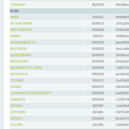
TÖNNING
9520070
00e386ac
ELBE
AKEN
502010
094b96e5
ALTENGAMME
5930070
2ee12b9a
ARTLENBURG
5930050
b3492c68
BARBY
502070
939f82ec
BLANKENESE UF
5952065
bacb459b
BLECKEDE
5930020
6aa1cd8e
BOIZENBURG
5930033
33e0bce0
BROKDORF
5970050
610ab204
BRUNSBÜTTEL MPM
5970094
d4f5f719
BUNTHAUS
5952020
ae1b91d0
COSWIG
501470
1ce53a59
CRANZ
5950070
e6b42536
CUXHAVEN STEUBENHÖFT
5990020
aad49293
DAMNATZ
5910030
c233674f
DESSAU
502000
1edc5fa4
DRESDEN
501060
70272185
DÖMITZ
5910025
6e3ea719
ELSTER
501390
c093b557