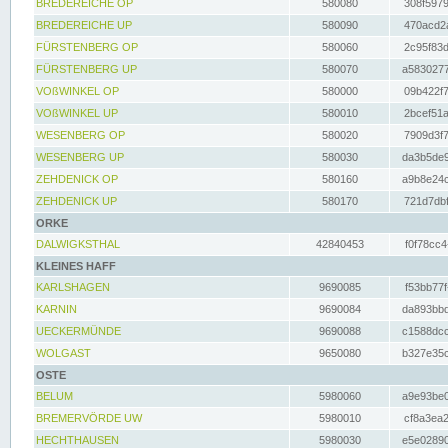
BREDEREICHE OP
580080
308f5979
BREDEREICHE UP
580090
470acd2a
FÜRSTENBERG OP
580060
2c95f83d
FÜRSTENBERG UP
580070
a5830277
VOßWINKEL OP
580000
09b422f7
VOßWINKEL UP
580010
2bcef51a
WESENBERG OP
580020
7909d3f7
WESENBERG UP
580030
da3b5de9
ZEHDENICK OP
580160
a9b8e24c
ZEHDENICK UP
580170
721d7dbf
ORKE
DALWIGKSTHAL
42840453
f0f78cc4
KLEINES HAFF
KARLSHAGEN
9690085
f53bb77f
KARNIN
9690084
da893bbd
UECKERMÜNDE
9690088
c1588dcc
WOLGAST
9650080
b327e35c
OSTE
BELUM
5980060
a9e93be0
BREMERVÖRDE UW
5980010
cf8a3ea2
HECHTHAUSEN
5980030
e5e02890