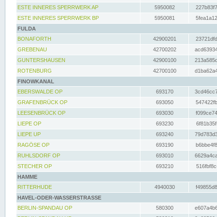
ESTE INNERES SPERRWERK AP
5950082
227b83f7
ESTE INNERES SPERRWERK BP
5950081
5fea1a12
FULDA
BONAFORTH
42900201
23721dfd
GREBENAU
42700202
acd63934
GUNTERSHAUSEN
42900100
213a585d
ROTENBURG
42700100
d1ba62a4
FINOWKANAL
EBERSWALDE OP
693170
3cd46cc7
GRAFENBRÜCK OP
693050
547422fb
LEESENBRÜCK OP
693030
f099ce74
LIEPE OP
693230
6f81b35f
LIEPE UP
693240
79d783d3
RAGÖSE OP
693190
b6bbe4f8
RUHLSDORF OP
693010
6629a4ca
STECHER OP
693210
516fbf8c
HAMME
RITTERHUDE
4940030
f49855d8
HAVEL-ODER-WASSERSTRASSE
BERLIN-SPANDAU OP
580300
e607a4b6