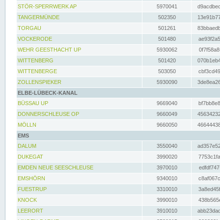
STÖR-SPERRWERK AP
5970041
d9acdbec
TANGERMÜNDE
502350
13e91b77
TORGAU
501261
83bbaedb
VOCKERODE
501480
ae93f2a5
WEHR GEESTHACHT UP
5930062
0f7f58a8
WITTENBERG
501420
070b1eb4
WITTENBERGE
503050
cbf3cd49
ZOLLENSPIEKER
5930090
3de8ea26
ELBE-LÜBECK-KANAL
BÜSSAU UP
9669040
bf7bb8e8
DONNERSCHLEUSE OP
9660049
45634232
MÖLLN
9660050
46644438
EMS
DALUM
3550040
ad357e52
DUKEGAT
3990020
7753c1fa
EMDEN NEUE SEESCHLEUSE
3970010
edfdf747
EMSHÖRN
9340010
c8af067c
FUESTRUP
3310010
3a8ed45f
KNOCK
3990010
438b565e
LEERORT
3910010
abb23dad