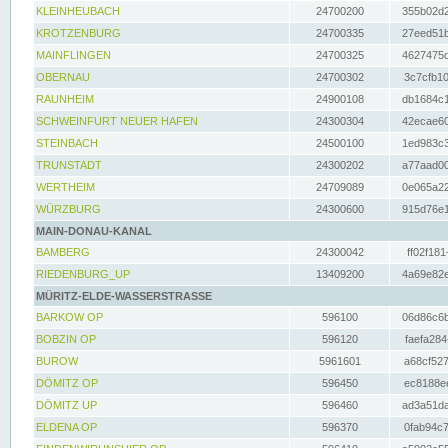
KLEINHEUBACH
24700200
355b02d2
KROTZENBURG
24700335
27eed51b
MAINFLINGEN
24700325
4627475d
OBERNAU
24700302
3c7cfb10
RAUNHEIM
24900108
db1684c1
SCHWEINFURT NEUER HAFEN
24300304
42ecae60
STEINBACH
24500100
1ed983c3
TRUNSTADT
24300202
a77aad00
WERTHEIM
24709089
0e065a22
WÜRZBURG
24300600
915d76e1
MAIN-DONAU-KANAL
BAMBERG
24300042
ff02f181
RIEDENBURG_UP
13409200
4a69e82e
MÜRITZ-ELDE-WASSERSTRASSE
BARKOW OP
596100
06d86c6b
BOBZIN OP
596120
faefa284
BUROW
5961601
a68cf527
DÖMITZ OP
596450
ec8188ee
DÖMITZ UP
596460
ad3a51da
ELDENA OP
596370
0fab94c7