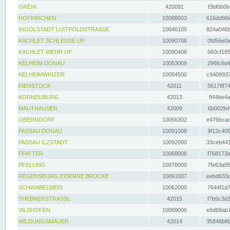
GREIN
420091
f3bf0b0b
HOFKIRCHEN
10088003
616dd98e
INGOLSTADT LUITPOLDSTRASSE
10046105
824a046b
KACHLET SCHLEUSE UP
10090708
0fd56e0a
KACHLET WEHR UP
10090408
560cf185
KELHEIM DONAU
10053009
296fc6d4
KELHEIMWINZER
10054500
c9409937
KIENSTOCK
42011
56178f74
KORNEUBURG
42013
ff44be4a
MAUTHAUSEN
42009
6b002fef
OBERNDORF
10056302
e476bcad
PASSAU DONAU
10091008
9f12c405
PASSAU ILZSTADT
10092000
33ceb441
PFATTER
10068006
f768173a
PFELLING
10078000
7fe63a95
REGENSBURG EISERNE BRÜCKE
10061007
eebd633a
SCHWABELWEIS
10062000
7644f1d7
THEBNERSTRASSL
42015
f7b5c3d3
VILSHOFEN
10089006
e6d68ab7
WILDUNGSMAUER
42014
35846b8b