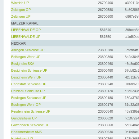
Wintrich UP
26700400
a392113c
Zeltingen OP
26700580
8b802863
Zeltingen UP
26700600
d867e7e9
MALZER KANAL
LIEBENWALDE OP
581540
3f8ceb6d
LIEBENWALDE UP
581550
a1cf60be
NECKAR
Aldingen Schleuse UP
23800280
dfdfb4ff
Beihingen Wehr UP
23800360
8a2e3048
Besigheim SKA
23800460
46d8ed02
Besigheim Schleuse UP
23800480
57db82c7
Besigheim Wehr UP
23800440
42c11b7a
Cannstatt Schleuse UP
23800240
7068d262
Deizisau Schleuse UP
23800120
c5b6243d
Esslingen Schleuse UP
23800180
130a3761
Esslingen Wehr OP
23800176
31c32a38
Feudenheim Schleuse UP
23800840
48a939b9
Gundelsheim UP
23800620
fc1072e4
Guttenbach Schleuse UP
23800660
bd36404b
Hassmersheim AMS
23800630
0e1b8ae0
Heidelberg UP
23800760
827b2685