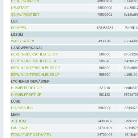
HERRENHAUSEN
48800108
8134af78
NEUSTADT
48800200
dda39817
SCHWARMSTEDT
48800301
8e16bd66
LEK
KRIMPEN
123456784
f5c96f13
LESUM
WASSERHORST
4930010
76844306
LANDWEHRKANAL
BERLIN-OBERSCHLEUSE OP
586600
24ce3282
BERLIN-OBERSCHLEUSE UP
586610
c42ad3df
BERLIN-UNTERSCHLEUSE OP
586620
503ad891
BERLIN-UNTERSCHLEUSE UP
586630
d198c901
LYCHENER GEWÄSSER
HIMMELPFORT OP
581110
bcdfa310
HIMMELPFORT UP
581120
9592d736
LÜHE
HORNEBURG
5960020
3244d787
MAIN
ASTHEIM
24300406
3de69bf8
FAULBACH
24700109
a919f57f
FRANKFURT OSTHAFEN
24700404
66ff3eb4