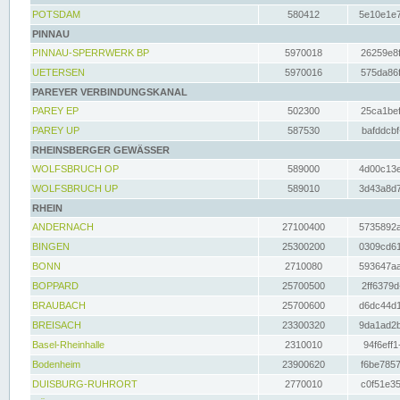
POTSDAM
580412
5e10e1e7
PINNAU
PINNAU-SPERRWERK BP
5970018
26259e8f
UETERSEN
5970016
575da86f
PAREYER VERBINDUNGSKANAL
PAREY EP
502300
25ca1bef
PAREY UP
587530
bafddcbf
RHEINSBERGER GEWÄSSER
WOLFSBRUCH OP
589000
4d00c13e
WOLFSBRUCH UP
589010
3d43a8d7
RHEIN
ANDERNACH
27100400
5735892a
BINGEN
25300200
0309cd61
BONN
2710080
593647aa
BOPPARD
25700500
2ff6379d
BRAUBACH
25700600
d6dc44d1
BREISACH
23300320
9da1ad2b
Basel-Rheinhalle
2310010
94f6eff1
Bodenheim
23900620
f6be7857
DUISBURG-RUHRORT
2770010
c0f51e35