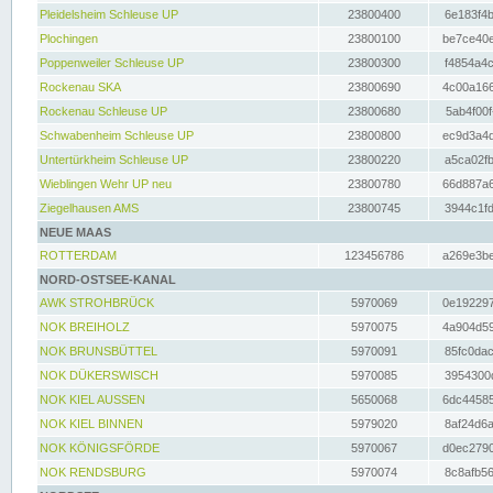
Pleidelsheim Schleuse UP
23800400
6e183f4b
Plochingen
23800100
be7ce40e
Poppenweiler Schleuse UP
23800300
f4854a4c
Rockenau SKA
23800690
4c00a166
Rockenau Schleuse UP
23800680
5ab4f00f
Schwabenheim Schleuse UP
23800800
ec9d3a4d
Untertürkheim Schleuse UP
23800220
a5ca02fb
Wieblingen Wehr UP neu
23800780
66d887a6
Ziegelhausen AMS
23800745
3944c1fd
NEUE MAAS
ROTTERDAM
123456786
a269e3be
NORD-OSTSEE-KANAL
AWK STROHBRÜCK
5970069
0e192297
NOK BREIHOLZ
5970075
4a904d59
NOK BRUNSBÜTTEL
5970091
85fc0dac
NOK DÜKERSWISCH
5970085
3954300d
NOK KIEL AUSSEN
5650068
6dc44585
NOK KIEL BINNEN
5979020
8af24d6a
NOK KÖNIGSFÖRDE
5970067
d0ec2790
NOK RENDSBURG
5970074
8c8afb56