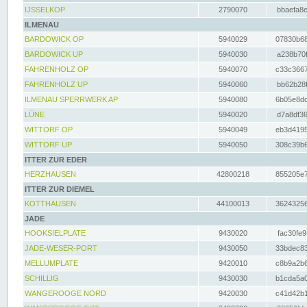
IJSSELKOP
2790070
bbaefa8e
ILMENAU
BARDOWICK OP
5940029
07830b68
BARDOWICK UP
5940030
a238b70f
FAHRENHOLZ OP
5940070
c33c3667
FAHRENHOLZ UP
5940060
bb62b28f
ILMENAU SPERRWERK AP
5940080
6b05e8dc
LÜNE
5940020
d7a8df36
WITTORF OP
5940049
eb3d4195
WITTORF UP
5940050
308c39b6
ITTER ZUR EDER
HERZHAUSEN
42800218
855205e7
ITTER ZUR DIEMEL
KOTTHAUSEN
44100013
36243256
JADE
HOOKSIELPLATE
9430020
fac30fe9
JADE-WESER-PORT
9430050
33bdec83
MELLUMPLATE
9420010
c8b9a2b6
SCHILLIG
9430030
b1cda5a0
WANGEROOGE NORD
9420030
c41d42b1