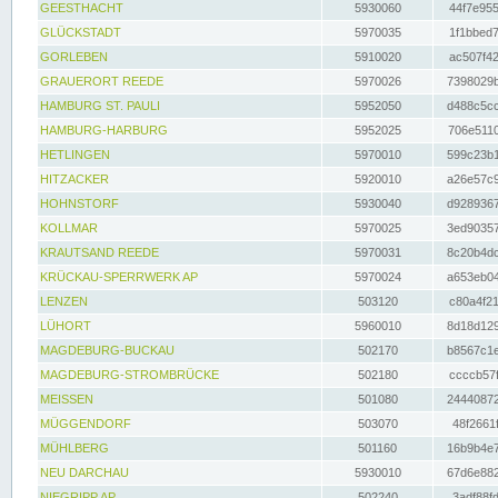
GEESTHACHT
5930060
44f7e955
GLÜCKSTADT
5970035
1f1bbed7
GORLEBEN
5910020
ac507f42
GRAUERORT REEDE
5970026
7398029b
HAMBURG ST. PAULI
5952050
d488c5cc
HAMBURG-HARBURG
5952025
706e5110
HETLINGEN
5970010
599c23b1
HITZACKER
5920010
a26e57c9
HOHNSTORF
5930040
d9289367
KOLLMAR
5970025
3ed90357
KRAUTSAND REEDE
5970031
8c20b4dc
KRÜCKAU-SPERRWERK AP
5970024
a653eb04
LENZEN
503120
c80a4f21
LÜHORT
5960010
8d18d129
MAGDEBURG-BUCKAU
502170
b8567c1e
MAGDEBURG-STROMBRÜCKE
502180
ccccb57f
MEISSEN
501080
24440872
MÜGGENDORF
503070
48f2661f
MÜHLBERG
501160
16b9b4e7
NEU DARCHAU
5930010
67d6e882
NIEGRIPP AP
502240
3adf88fd