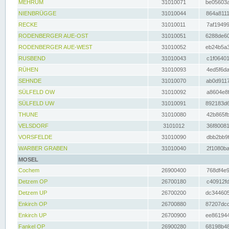
MEHRUM
31010071
be05603a
NIENBRÜGGE
31010044
864a8111
RECKE
31010011
7af19499
RODENBERGER AUE-OST
31010051
6288de60
RODENBERGER AUE-WEST
31010052
eb24b5a3
RUSBEND
31010043
c1f06401
RÜHEN
31010093
4ed5f6da
SEHNDE
31010070
ab0d9117
SÜLFELD OW
31010092
a8604e8f
SÜLFELD UW
31010091
892183d6
THUNE
31010080
42b865fb
VELSDORF
3101012
36f80081
VORSFELDE
31010090
dbb2bb9f
WARBER GRABEN
31010040
2f1080ba
MOSEL
Cochem
26900400
768df4e9
Detzem OP
26700180
c40912fd
Detzem UP
26700200
dc344605
Enkirch OP
26700880
87207dcd
Enkirch UP
26700900
ee861944
Fankel OP
26900280
68198b48