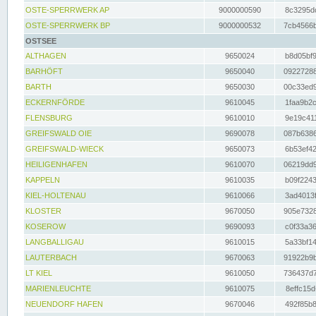
OSTE-SPERRWERK AP
9000000590
8c3295dc
OSTE-SPERRWERK BP
9000000532
7cb4566b
OSTSEE
ALTHAGEN
9650024
b8d05bf9
BARHÖFT
9650040
09227288
BARTH
9650030
00c33ed9
ECKERNFÖRDE
9610045
1faa9b2c
FLENSBURG
9610010
9e19c411
GREIFSWALD OIE
9690078
087b6386
GREIFSWALD-WIECK
9650073
6b53ef42
HEILIGENHAFEN
9610070
06219dd9
KAPPELN
9610035
b09f2243
KIEL-HOLTENAU
9610066
3ad4013f
KLOSTER
9670050
905e7328
KOSEROW
9690093
c0f33a36
LANGBALLIGAU
9610015
5a33bf14
LAUTERBACH
9670063
91922b9b
LT KIEL
9610050
736437d7
MARIENLEUCHTE
9610075
8effc15d
NEUENDORF HAFEN
9670046
492f85b8