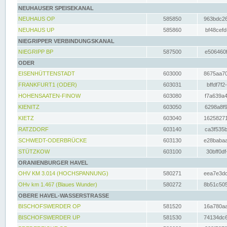
NEUHAUSER SPEISEKANAL
NEUHAUS OP
585850
963bdc26
NEUHAUS UP
585860
bf48cefd
NIEGRIPPER VERBINDUNGSKANAL
NIEGRIPP BP
587500
e506460f
ODER
EISENHÜTTENSTADT
603000
8675aa70
FRANKFURT1 (ODER)
603031
bffdf7f2
HOHENSAATEN-FINOW
603080
f7a639a4
KIENITZ
603050
6298a8f9
KIETZ
603040
16258271
RATZDORF
603140
ca3f535b
SCHWEDT-ODERBRÜCKE
603130
e28babaa
STÜTZKOW
603100
30bff0df
ORANIENBURGER HAVEL
OHV KM 3.014 (HOCHSPANNUNG)
580271
eea7e3dc
OHv km 1.467 (Blaues Wunder)
580272
8b51c505
OBERE HAVEL-WASSERSTRASSE
BISCHOFSWERDER OP
581520
16a780aa
BISCHOFSWERDER UP
581530
74134dc6