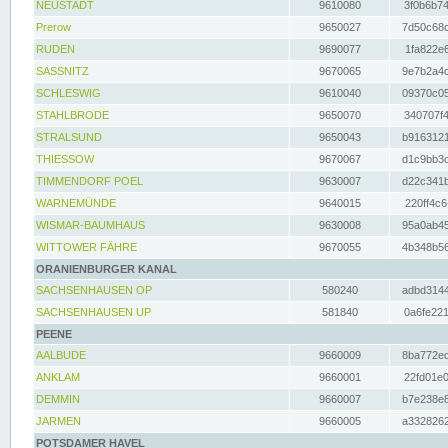
NEUSTADT
9610080
3f0b6b74
Prerow
9650027
7d50c68c
RUDEN
9690077
1fa822e6
SASSNITZ
9670065
9e7b2a4d
SCHLESWIG
9610040
09370c05
STAHLBRODE
9650070
340707f4
STRALSUND
9650043
b9163121
THIESSOW
9670067
d1c9bb3c
TIMMENDORF POEL
9630007
d22c341b
WARNEMÜNDE
9640015
220ff4c6
WISMAR-BAUMHAUS
9630008
95a0ab45
WITTOWER FÄHRE
9670055
4b348b56
ORANIENBURGER KANAL
SACHSENHAUSEN OP
580240
adbd3144
SACHSENHAUSEN UP
581840
0a6fe221
PEENE
AALBUDE
9660009
8ba772ed
ANKLAM
9660001
22fd01e0
DEMMIN
9660007
b7e238e8
JARMEN
9660005
a3328262
POTSDAMER HAVEL