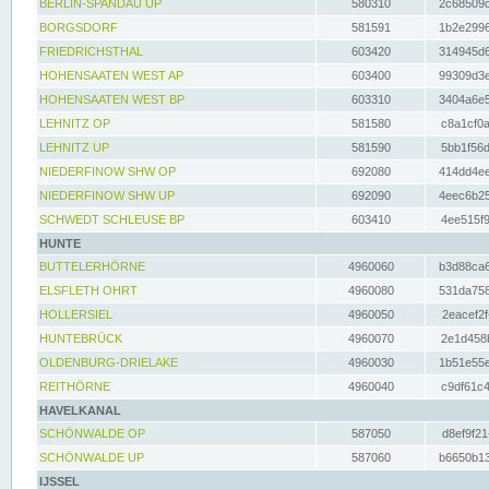
BERLIN-SPANDAU UP
580310
2c68509c
BORGSDORF
581591
1b2e2996
FRIEDRICHSTHAL
603420
314945d6
HOHENSAATEN WEST AP
603400
99309d3e
HOHENSAATEN WEST BP
603310
3404a6e5
LEHNITZ OP
581580
c8a1cf0a
LEHNITZ UP
581590
5bb1f56d
NIEDERFINOW SHW OP
692080
414dd4ee
NIEDERFINOW SHW UP
692090
4eec6b25
SCHWEDT SCHLEUSE BP
603410
4ee515f9
HUNTE
BUTTELERHÖRNE
4960060
b3d88ca6
ELSFLETH OHRT
4960080
531da758
HOLLERSIEL
4960050
2eacef2f
HUNTEBRÜCK
4960070
2e1d458b
OLDENBURG-DRIELAKE
4960030
1b51e55e
REITHÖRNE
4960040
c9df61c4
HAVELKANAL
SCHÖNWALDE OP
587050
d8ef9f21
SCHÖNWALDE UP
587060
b6650b13
IJSSEL