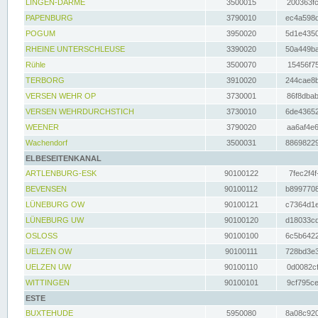
LINGEN-DARME
3500015
200363fc
PAPENBURG
3790010
ec4a598d
POGUM
3950020
5d1e4350
RHEINE UNTERSCHLEUSE
3390020
50a449ba
Rühle
3500070
15456f75
TERBORG
3910020
244cae8b
VERSEN WEHR OP
3730001
86f8dbab
VERSEN WEHRDURCHSTICH
3730010
6de43652
WEENER
3790020
aa6af4e6
Wachendorf
3500031
88698229
ELBESEITENKANAL
ARTLENBURG-ESK
90100122
7fec2f4f
BEVENSEN
90100112
b8997708
LÜNEBURG OW
90100121
c7364d1e
LÜNEBURG UW
90100120
d18033cd
OSLOSS
90100100
6c5b6422
UELZEN OW
90100111
728bd3e3
UELZEN UW
90100110
0d0082cf
WITTINGEN
90100101
9cf795ce
ESTE
BUXTEHUDE
5950080
8a08c920