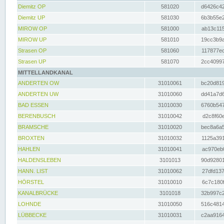
Diemitz OP
581020
d6426c42
Diemitz UP
581030
6b3b55e2
MIROW OP
581000
ab13c115
MIROW UP
581010
19cc3b9a
Strasen OP
581060
117877ec
Strasen UP
581070
2cc40997
MITTELLANDKANAL
ANDERTEN OW
31010061
bc20d819
ANDERTEN UW
31010060
dd41a7d6
BAD ESSEN
31010030
6760b547
BERENBUSCH
31010042
d2c8f60e
BRAMSCHE
31010020
bec8a6a5
BROXTEN
31010032
1125a391
HAHLEN
31010041
ac970eb0
HALDENSLEBEN
3101013
90d92801
HANN. LIST
31010062
27dfd137
HÖRSTEL
31010010
6c7c180f
KANALBRÜCKE
3101018
32b997c2
LOHNDE
31010050
516c4814
LÜBBECKE
31010031
c2aa9164