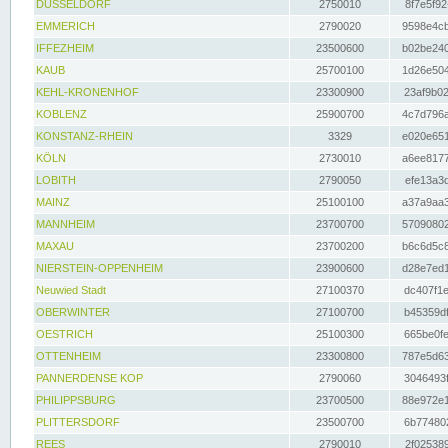
DÜSSELDORF
2750010
8f7e5f92
EMMERICH
2790020
9598e4cb
IFFEZHEIM
23500600
b02be240
KAUB
25700100
1d26e504
KEHL-KRONENHOF
23300900
23af9b02
KOBLENZ
25900700
4c7d796a
KONSTANZ-RHEIN
3329
e020e651
KÖLN
2730010
a6ee8177
LOBITH
2790050
efe13a3d
MAINZ
25100100
a37a9aa3
MANNHEIM
23700700
57090802
MAXAU
23700200
b6c6d5c8
NIERSTEIN-OPPENHEIM
23900600
d28e7ed1
Neuwied Stadt
27100370
dc407f1e
OBERWINTER
27100700
b45359df
OESTRICH
25100300
665be0fe
OTTENHEIM
23300800
787e5d63
PANNERDENSE KOP
2790060
3046493f
PHILIPPSBURG
23700500
88e972e1
PLITTERSDORF
23500700
6b774802
REES
2790010
2f025389