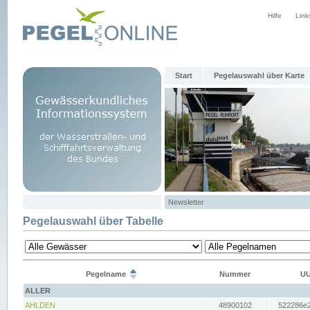
Hilfe
Link
Start
Pegelauswahl über Karte
Newsletter
Pegelauswahl über Tabelle
Pegelname
Nummer
UU
ALLER
AHLDEN
48900102
522286e2