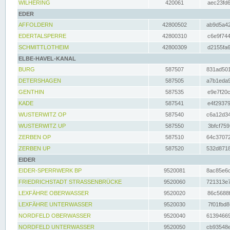
WILHERING
420061
aec23fd6
EDER
AFFOLDERN
42800502
ab9d5a42
EDERTALSPERRE
42800310
c6e9f744
SCHMITTLOTHEIM
42800309
d2155fa6
ELBE-HAVEL-KANAL
BURG
587507
831ad501
DETERSHAGEN
587505
a7b1eda9
GENTHIN
587535
e9e7f20c
KADE
587541
e4f29379
WUSTERWITZ OP
587540
c6a12d34
WUSTERWITZ UP
587550
3bfcf759
ZERBEN OP
587510
64c37072
ZERBEN UP
587520
532d8718
EIDER
EIDER-SPERRWERK BP
9520081
8ac85e6c
FRIEDRICHSTADT STRASSENBRÜCKE
9520060
721313e7
LEXFÄHRE OBERWASSER
9520020
86c5688f
LEXFÄHRE UNTERWASSER
9520030
7f01fbd8
NORDFELD OBERWASSER
9520040
61394669
NORDFELD UNTERWASSER
9520050
cb93548e