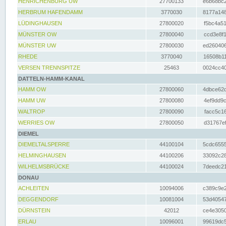
HENRICHENBURG UW
27700133
e6b68bc2
HERBRUM HAFENDAMM
3770030
8177a148
LÜDINGHAUSEN
27800020
f5bc4a51
MÜNSTER OW
27800040
ccd3e8f1
MÜNSTER UW
27800030
ed260406
RHEDE
3770040
16508b11
VERSEN TRENNSPITZE
25463
0024cc40
DATTELN-HAMM-KANAL
HAMM OW
27800060
4dbce62d
HAMM UW
27800080
4ef9dd9c
WALTROP
27800090
facc5c16
WERRIES OW
27800050
d31767ef
DIEMEL
DIEMELTALSPERRE
44100104
5cdc6555
HELMINGHAUSEN
44100206
33092c28
WILHELMSBRÜCKE
44100024
7deedc21
DONAU
ACHLEITEN
10094006
c389c9e2
DEGGENDORF
10081004
53d40547
DÜRNSTEIN
42012
ce4e3050
ERLAU
10096001
99619dc5