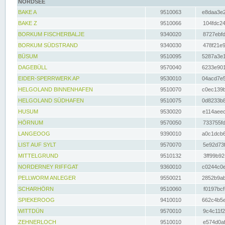
NORDSEE
BAKE A
9510063
e8daa3e2
BAKE Z
9510066
104fdc24
BORKUM FISCHERBALJE
9340020
8727ebfd
BORKUM SÜDSTRAND
9340030
478f21e9
BÜSUM
9510095
5287a3e1
DAGEBÜLL
9570040
6233e901
EIDER-SPERRWERK AP
9530010
04acd7e5
HELGOLAND BINNENHAFEN
9510070
c0ec139b
HELGOLAND SÜDHAFEN
9510075
0d8233b8
HUSUM
9530020
e114aeec
HÖRNUM
9570050
733755fd
LANGEOOG
9390010
a0c1dcb6
LIST AUF SYLT
9570070
5e92d73f
MITTELGRUND
9510132
3ff99b92
NORDERNEY RIFFGAT
9360010
c0244c0e
PELLWORM ANLEGER
9550021
2852b9ab
SCHARHÖRN
9510060
f0197bcf
SPIEKEROOG
9410010
662c4b5e
WITTDÜN
9570010
9c4c11f2
ZEHNERLOCH
9510010
e574d0af