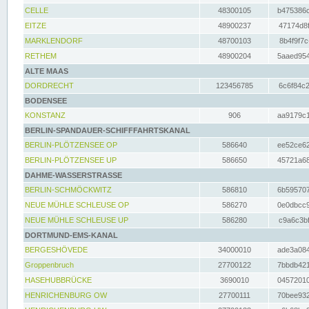
CELLE
48300105
b475386c
EITZE
48900237
47174d8f
MARKLENDORF
48700103
8b4f9f7c
RETHEM
48900204
5aaed954
ALTE MAAS
DORDRECHT
123456785
6c6f84c2
BODENSEE
KONSTANZ
906
aa9179c1
BERLIN-SPANDAUER-SCHIFFFAHRTSKANAL
BERLIN-PLÖTZENSEE OP
586640
ee52ce62
BERLIN-PLÖTZENSEE UP
586650
45721a68
DAHME-WASSERSTRASSE
BERLIN-SCHMÖCKWITZ
586810
6b595707
NEUE MÜHLE SCHLEUSE OP
586270
0e0dbcc9
NEUE MÜHLE SCHLEUSE UP
586280
c9a6c3bf
DORTMUND-EMS-KANAL
BERGESHÖVEDE
34000010
ade3a084
Groppenbruch
27700122
7bbdb421
HASEHUBBRÜCKE
3690010
04572010
HENRICHENBURG OW
27700111
70bee932