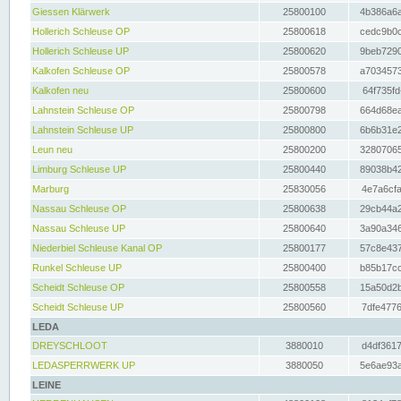
Giessen Klärwerk
25800100
4b386a6a
Hollerich Schleuse OP
25800618
cedc9b0c
Hollerich Schleuse UP
25800620
9beb7290
Kalkofen Schleuse OP
25800578
a7034573
Kalkofen neu
25800600
64f735fd
Lahnstein Schleuse OP
25800798
664d68ea
Lahnstein Schleuse UP
25800800
6b6b31e2
Leun neu
25800200
32807065
Limburg Schleuse UP
25800440
89038b42
Marburg
25830056
4e7a6cfa
Nassau Schleuse OP
25800638
29cb44a2
Nassau Schleuse UP
25800640
3a90a346
Niederbiel Schleuse Kanal OP
25800177
57c8e437
Runkel Schleuse UP
25800400
b85b17cc
Scheidt Schleuse OP
25800558
15a50d2b
Scheidt Schleuse UP
25800560
7dfe4776
LEDA
DREYSCHLOOT
3880010
d4df3617
LEDASPERRWERK UP
3880050
5e6ae93a
LEINE