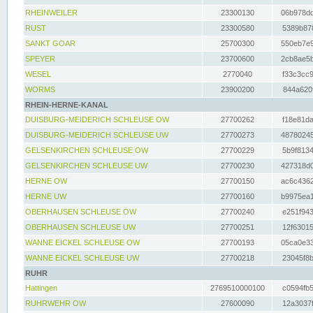
RHEINWEILER
23300130
06b978dd
RUST
23300580
5389b878
SANKT GOAR
25700300
550eb7e9
SPEYER
23700600
2cb8ae5b
WESEL
2770040
f33c3cc9
WORMS
23900200
844a620f
RHEIN-HERNE-KANAL
DUISBURG-MEIDERICH SCHLEUSE OW
27700262
f18e81da
DUISBURG-MEIDERICH SCHLEUSE UW
27700273
48780245
GELSENKIRCHEN SCHLEUSE OW
27700229
5b9f8134
GELSENKIRCHEN SCHLEUSE UW
27700230
427318d0
HERNE OW
27700150
ac6c4362
HERNE UW
27700160
b9975ea1
OBERHAUSEN SCHLEUSE OW
27700240
e251f943
OBERHAUSEN SCHLEUSE UW
27700251
12f63015
WANNE EICKEL SCHLEUSE OW
27700193
05ca0e33
WANNE EICKEL SCHLEUSE UW
27700218
23045f8b
RUHR
Hattingen
2769510000100
c0594fb5
RUHRWEHR OW
27600090
12a3037f