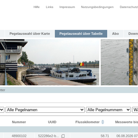
Hilfe
Links
Impressum
Nutzungsbedingungen
Datenschutz
Pegelauswahl über Karte
Pegelauswahl über Tabelle
Abo
Down
tter
Nummer
UUID
Flusskilometer
Messwerte bi
48900102
522286e2-b...
58.71
06.08.2026 07