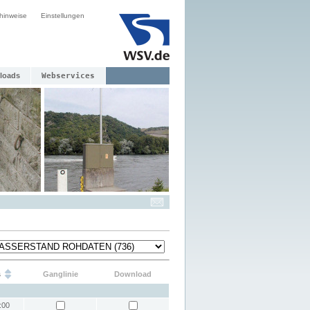
hinweise
Einstellungen
loads
Webservices
s
Ganglinie
Download
:00