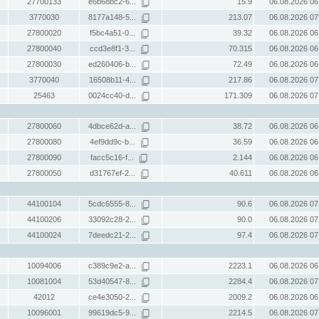
27700133
e6b68bc2-6...
15.9
06.08.2026 06
3770030
8177a148-5...
213.07
06.08.2026 07
27800020
f5bc4a51-0...
39.32
06.08.2026 06
27800040
ccd3e8f1-3...
70.315
06.08.2026 06
27800030
ed260406-b...
72.49
06.08.2026 06
3770040
16508b11-4...
217.86
06.08.2026 07
25463
0024cc40-d...
171.309
06.08.2026 07
27800060
4dbce62d-a...
38.72
06.08.2026 06
27800080
4ef9dd9c-b...
36.59
06.08.2026 06
27800090
facc5c16-f...
2.144
06.08.2026 06
27800050
d31767ef-2...
40.611
06.08.2026 06
44100104
5cdc6555-8...
90.6
06.08.2026 07
44100206
33092c28-2...
90.0
06.08.2026 07
44100024
7deedc21-2...
97.4
06.08.2026 07
10094006
c389c9e2-a...
2223.1
06.08.2026 06
10081004
53d40547-8...
2284.4
06.08.2026 07
42012
ce4e3050-2...
2009.2
06.08.2026 06
10096001
99619dc5-9...
2214.5
06.08.2026 07