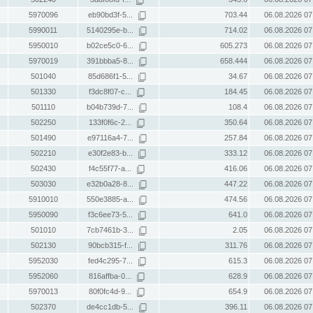
5970096
eb90bd3f-5...
703.44
06.08.2026 07
5990011
5140295e-b...
714.02
06.08.2026 07
5950010
b02ce5c0-6...
605.273
06.08.2026 07
5970019
391bbba5-8...
658.444
06.08.2026 07
501040
85d686f1-5...
34.67
06.08.2026 07
501330
f3dc8f07-c...
184.45
06.08.2026 07
501110
b04b739d-7...
108.4
06.08.2026 07
502250
133f0f6c-2...
350.64
06.08.2026 07
501490
e97116a4-7...
257.84
06.08.2026 07
502210
e30f2e83-b...
333.12
06.08.2026 07
502430
f4c55f77-a...
416.06
06.08.2026 07
503030
e32b0a28-8...
447.22
06.08.2026 07
5910010
550e3885-a...
474.56
06.08.2026 07
5950090
f3c6ee73-5...
641.0
06.08.2026 07
501010
7cb7461b-3...
2.05
06.08.2026 07
502130
90bcb315-f...
311.76
06.08.2026 07
5952030
fed4c295-7...
615.3
06.08.2026 07
5952060
816affba-0...
628.9
06.08.2026 07
5970013
80f0fc4d-9...
654.9
06.08.2026 07
502370
de4cc1db-5...
396.11
06.08.2026 07