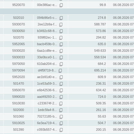
9520070
00e386ac-e...
99.8
06.08.2026 07
502010
094b96e5-c...
274.8
06.08.2026 07
5930070
2ee12b9a-f...
588.787
06.08.2026 07
5930050
b3492c68-8...
573.86
06.08.2026 07
502070
939f82ec-1...
294.82
06.08.2026 07
5952065
bacb459b-0...
635.0
06.08.2026 07
5930020
6aa1cd8e-e...
549.633
06.08.2026 07
5930033
33e0bce0-1...
558.534
06.08.2026 07
5970050
610ab204-d...
684.2
06.08.2026 07
5970094
d4f5f719-8...
695.214
06.08.2026 07
5952020
ae1b91d0-e...
609.9
06.08.2026 07
501470
1ce53a59-3...
236.31
06.08.2026 07
5950070
e6b42536-6...
634.42
06.08.2026 07
5990020
aad49293-2...
724.0
06.08.2026 07
5910030
c233674f-2...
509.35
06.08.2026 07
502000
1edc5fa4-8...
261.16
06.08.2026 07
501060
70272185-b...
55.63
06.08.2026 07
5910025
6e3ea719-4...
504.7
06.08.2026 07
501390
c093b557-4...
200.15
06.08.2026 07