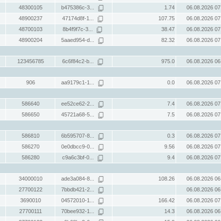
48300105
b475386c-3...
1.74
06.08.2026 07
48900237
47174d8f-1...
107.75
06.08.2026 07
48700103
8b4f9f7c-3...
38.47
06.08.2026 07
48900204
5aaed954-d...
82.32
06.08.2026 07
123456785
6c6f84c2-b...
975.0
06.08.2026 06
906
aa9179c1-1...
0.0
06.08.2026 07
586640
ee52ce62-2...
7.4
06.08.2026 07
586650
45721a68-5...
7.5
06.08.2026 07
586810
6b595707-8...
0.3
06.08.2026 07
586270
0e0dbcc9-0...
9.56
06.08.2026 07
586280
c9a6c3bf-0...
9.4
06.08.2026 07
34000010
ade3a084-8...
108.26
06.08.2026 06
27700122
7bbdb421-2...
06.08.2026 06
3690010
04572010-1...
166.42
06.08.2026 07
27700111
70bee932-1...
14.3
06.08.2026 06