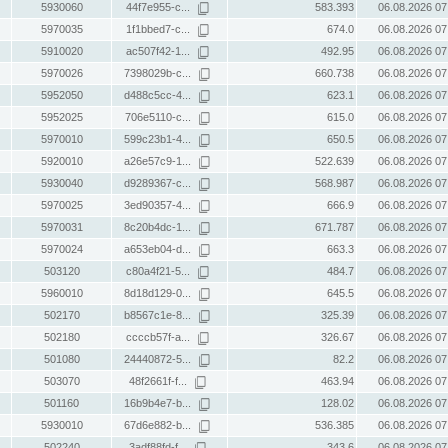
5930060
44f7e955-c...
583.393
06.08.2026 07
5970035
1f1bbed7-c...
674.0
06.08.2026 07
5910020
ac507f42-1...
492.95
06.08.2026 07
5970026
7398029b-c...
660.738
06.08.2026 07
5952050
d488c5cc-4...
623.1
06.08.2026 07
5952025
706e5110-c...
615.0
06.08.2026 07
5970010
599c23b1-4...
650.5
06.08.2026 07
5920010
a26e57c9-1...
522.639
06.08.2026 07
5930040
d9289367-c...
568.987
06.08.2026 07
5970025
3ed90357-4...
666.9
06.08.2026 07
5970031
8c20b4dc-1...
671.787
06.08.2026 07
5970024
a653eb04-d...
663.3
06.08.2026 07
503120
c80a4f21-5...
484.7
06.08.2026 07
5960010
8d18d129-0...
645.5
06.08.2026 07
502170
b8567c1e-8...
325.39
06.08.2026 07
502180
ccccb57f-a...
326.67
06.08.2026 07
501080
24440872-5...
82.2
06.08.2026 07
503070
48f2661f-f...
463.94
06.08.2026 07
501160
16b9b4e7-b...
128.02
06.08.2026 07
5930010
67d6e882-b...
536.385
06.08.2026 07
502240
3adf88fd-f...
343.6
06.08.2026 07