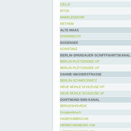
CELLE
EITZE
MARKLENDORF
RETHEM
ALTE MAAS
DORDRECHT
BODENSEE
KONSTANZ
BERLIN-SPANDAUER-SCHIFFFAHRTSKANAL
BERLIN-PLÖTZENSEE OP
BERLIN-PLÖTZENSEE UP
DAHME-WASSERSTRASSE
BERLIN-SCHMÖCKWITZ
NEUE MÜHLE SCHLEUSE OP
NEUE MÜHLE SCHLEUSE UP
DORTMUND-EMS-KANAL
BERGESHÖVEDE
Groppenbruch
HASEHUBBRÜCKE
HENRICHENBURG OW