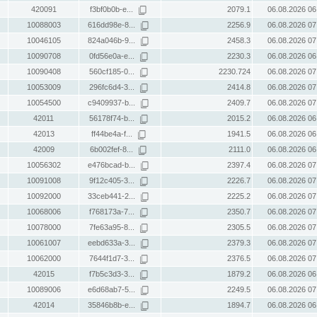
420091
f3bf0b0b-e...
2079.1
06.08.2026 06
10088003
616dd98e-8...
2256.9
06.08.2026 07
10046105
824a046b-9...
2458.3
06.08.2026 07
10090708
0fd56e0a-e...
2230.3
06.08.2026 06
10090408
560cf185-0...
2230.724
06.08.2026 07
10053009
296fc6d4-3...
2414.8
06.08.2026 07
10054500
c9409937-b...
2409.7
06.08.2026 07
42011
56178f74-b...
2015.2
06.08.2026 06
42013
ff44be4a-f...
1941.5
06.08.2026 06
42009
6b002fef-8...
2111.0
06.08.2026 06
10056302
e476bcad-b...
2397.4
06.08.2026 07
10091008
9f12c405-3...
2226.7
06.08.2026 07
10092000
33ceb441-2...
2225.2
06.08.2026 07
10068006
f768173a-7...
2350.7
06.08.2026 07
10078000
7fe63a95-8...
2305.5
06.08.2026 07
10061007
eebd633a-3...
2379.3
06.08.2026 07
10062000
7644f1d7-3...
2376.5
06.08.2026 07
42015
f7b5c3d3-3...
1879.2
06.08.2026 06
10089006
e6d68ab7-5...
2249.5
06.08.2026 07
42014
35846b8b-e...
1894.7
06.08.2026 06