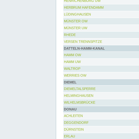
HENRICHENBURG UW
HERBRUM HAFENDAMM
LÜDINGHAUSEN
MÜNSTER OW
MÜNSTER UW
RHEDE
VERSEN TRENNSPITZE
DATTELN-HAMM-KANAL
HAMM OW
HAMM UW
WALTROP
WERRIES OW
DIEMEL
DIEMELTALSPERRE
HELMINGHAUSEN
WILHELMSBRÜCKE
DONAU
ACHLEITEN
DEGGENDORF
DÜRNSTEIN
ERLAU