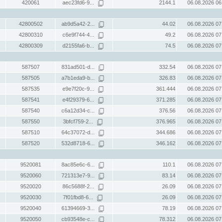
420061
aec23fd6-9...
2144.1
06.08.2026 06
42800502
ab9d5a42-2...
44.02
06.08.2026 07
42800310
c6e9f744-4...
49.2
06.08.2026 07
42800309
d2155fa6-b...
74.5
06.08.2026 07
587507
831ad501-d...
332.54
06.08.2026 07
587505
a7b1eda9-b...
326.83
06.08.2026 07
587535
e9e7f20c-9...
361.444
06.08.2026 07
587541
e4f29379-6...
371.285
06.08.2026 07
587540
c6a12d34-c...
376.56
06.08.2026 07
587550
3bfcf759-2...
376.965
06.08.2026 07
587510
64c37072-d...
344.686
06.08.2026 07
587520
532d8718-6...
346.162
06.08.2026 07
9520081
8ac85e6c-6...
110.1
06.08.2026 07
9520060
721313e7-9...
83.14
06.08.2026 07
9520020
86c5688f-2...
26.09
06.08.2026 07
9520030
7f01fbd8-6...
26.09
06.08.2026 07
9520040
61394669-3...
78.19
06.08.2026 07
9520050
cb93548e-c...
78.312
06.08.2026 07