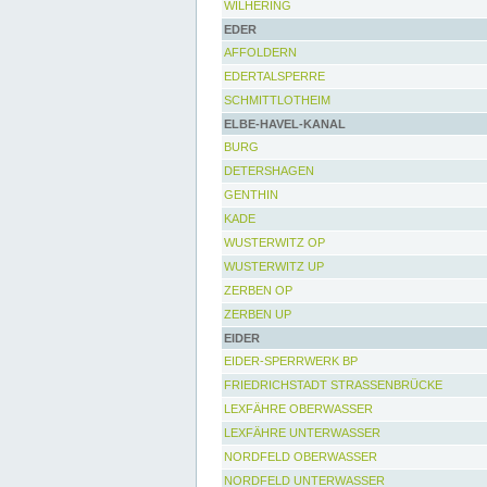
WILHERING
EDER
AFFOLDERN
EDERTALSPERRE
SCHMITTLOTHEIM
ELBE-HAVEL-KANAL
BURG
DETERSHAGEN
GENTHIN
KADE
WUSTERWITZ OP
WUSTERWITZ UP
ZERBEN OP
ZERBEN UP
EIDER
EIDER-SPERRWERK BP
FRIEDRICHSTADT STRASSENBRÜCKE
LEXFÄHRE OBERWASSER
LEXFÄHRE UNTERWASSER
NORDFELD OBERWASSER
NORDFELD UNTERWASSER