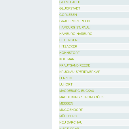
GEESTHACHT
GLÜCKSTADT
GORLEBEN
GRAUERORT REEDE
HAMBURG ST. PAULI
HAMBURG-HARBURG
HETLINGEN
HITZACKER
HOHNSTORF
KOLLMAR
KRAUTSAND REEDE
KRÜCKAU-SPERRWERK AP
LENZEN
LÜHORT
MAGDEBURG-BUCKAU
MAGDEBURG-STROMBRÜCKE
MEISSEN
MÜGGENDORF
MÜHLBERG
NEU DARCHAU
NIEGRIPP AP