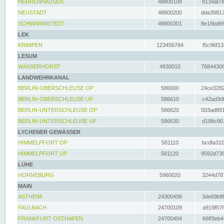
HERRENHAUSEN
48800108
8134af78
NEUSTADT
48800200
dda39817
SCHWARMSTEDT
48800301
8e16bd66
LEK
KRIMPEN
123456784
f5c96f13
LESUM
WASSERHORST
4930010
76844306
LANDWEHRKANAL
BERLIN-OBERSCHLEUSE OP
586600
24ce3282
BERLIN-OBERSCHLEUSE UP
586610
c42ad3df
BERLIN-UNTERSCHLEUSE OP
586620
503ad891
BERLIN-UNTERSCHLEUSE UP
586630
d198c901
LYCHENER GEWÄSSER
HIMMELPFORT OP
581110
bcdfa310
HIMMELPFORT UP
581120
9592d736
LÜHE
HORNEBURG
5960020
3244d787
MAIN
ASTHEIM
24300406
3de69bf8
FAULBACH
24700109
a919f57f
FRANKFURT OSTHAFEN
24700404
66ff3eb4