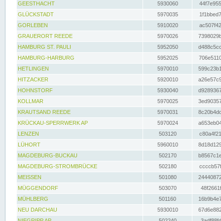
GEESTHACHT
5930060
44f7e955
GLÜCKSTADT
5970035
1f1bbed7
GORLEBEN
5910020
ac507f42
GRAUERORT REEDE
5970026
7398029b
HAMBURG ST. PAULI
5952050
d488c5cc
HAMBURG-HARBURG
5952025
706e5110
HETLINGEN
5970010
599c23b1
HITZACKER
5920010
a26e57c9
HOHNSTORF
5930040
d9289367
KOLLMAR
5970025
3ed90357
KRAUTSAND REEDE
5970031
8c20b4dc
KRÜCKAU-SPERRWERK AP
5970024
a653eb04
LENZEN
503120
c80a4f21
LÜHORT
5960010
8d18d129
MAGDEBURG-BUCKAU
502170
b8567c1e
MAGDEBURG-STROMBRÜCKE
502180
ccccb57f
MEISSEN
501080
24440872
MÜGGENDORF
503070
48f2661f
MÜHLBERG
501160
16b9b4e7
NEU DARCHAU
5930010
67d6e882
NIEGRIPP AP
502240
3adf88fd