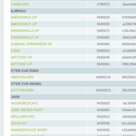
IJSSELKOP
2790070
bbaefa8e
ILMENAU
BARDOWICK OP
5940029
07830b68
BARDOWICK UP
5940030
a238b70f
FAHRENHOLZ OP
5940070
c33c3667
FAHRENHOLZ UP
5940060
bb62b28f
ILMENAU SPERRWERK AP
5940080
6b05e8dc
LÜNE
5940020
d7a8df36
WITTORF OP
5940049
eb3d4195
WITTORF UP
5940050
308c39b6
ITTER ZUR EDER
HERZHAUSEN
42800218
855205e7
ITTER ZUR DIEMEL
KOTTHAUSEN
44100013
36243256
JADE
HOOKSIELPLATE
9430020
fac30fe9
JADE-WESER-PORT
9430050
33bdec83
MELLUMPLATE
9420010
c8b9a2b6
SCHILLIG
9430030
b1cda5a0
WANGEROOGE NORD
9420030
c41d42b1