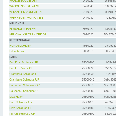
WANGEROOGE OST
9420020
26656fda
WANGEROOGE WEST
9420040
70039212
WHV ALTER VORHAFEN
9440020
f85bd17b
WHV NEUER VORHAFEN
9440030
f77317d9
KRÜCKAU
ELMSHORN HAFEN
5970022
136febf6
KRÜCKAU-SPERRWERK BP
5970023
53c277c3
KÜSTENKANAL
HUNDSMÜHLEN
4960020
cf6ac249
Hilkenbrook
3800010
58ccd6f0
LAHN
Bad Ems Schleuse UP
25800700
c005afb9
Bad Ems Wehr OP
25800690
f2295e77
Cramberg Schleuse OP
25800538
24fe419b
Cramberg Schleuse UP
25800540
3abb36d1
Dausenau Schleuse OP
25800678
9ceb358c
Dausenau Schleuse UP
25800680
eae91991
Diez Hafen
25800500
eadedeb6
Diez Schleuse OP
25800478
ea62ec5f
Diez Schleuse UP
25800480
31750a0f
Fürfurt Schleuse UP
25800300
34af0fca