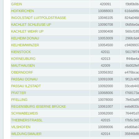
GREIN
420091
f3bf0b0b
HOFKIRCHEN
10088003
616dd98e
INGOLSTADT LUITPOLDSTRASSE
10046105
824a046b
KACHLET SCHLEUSE UP
10090708
0fd56e0a
KACHLET WEHR UP
10090408
560cf185
KELHEIM DONAU
10053009
296fc6d4
KELHEIMWINZER
10054500
c9409937
KIENSTOCK
42011
56178f74
KORNEUBURG
42013
ff44be4a
MAUTHAUSEN
42009
6b002fef
OBERNDORF
10056302
e476bcad
PASSAU DONAU
10091008
9f12c405
PASSAU ILZSTADT
10092000
33ceb441
PFATTER
10068006
f768173a
PFELLING
10078000
7fe63a95
REGENSBURG EISERNE BRÜCKE
10061007
eebd633a
SCHWABELWEIS
10062000
7644f1d7
THEBNERSTRASSL
42015
f7b5c3d3
VILSHOFEN
10089006
e6d68ab7
WILDUNGSMAUER
42014
35846b8b