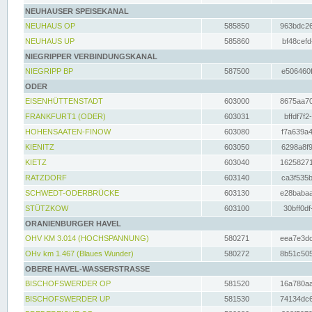
NEUHAUSER SPEISEKANAL
NEUHAUS OP
585850
963bdc26
NEUHAUS UP
585860
bf48cefd
NIEGRIPPER VERBINDUNGSKANAL
NIEGRIPP BP
587500
e506460f
ODER
EISENHÜTTENSTADT
603000
8675aa70
FRANKFURT1 (ODER)
603031
bffdf7f2
HOHENSAATEN-FINOW
603080
f7a639a4
KIENITZ
603050
6298a8f9
KIETZ
603040
16258271
RATZDORF
603140
ca3f535b
SCHWEDT-ODERBRÜCKE
603130
e28babaa
STÜTZKOW
603100
30bff0df
ORANIENBURGER HAVEL
OHV KM 3.014 (HOCHSPANNUNG)
580271
eea7e3dc
OHv km 1.467 (Blaues Wunder)
580272
8b51c505
OBERE HAVEL-WASSERSTRASSE
BISCHOFSWERDER OP
581520
16a780aa
BISCHOFSWERDER UP
581530
74134dc6