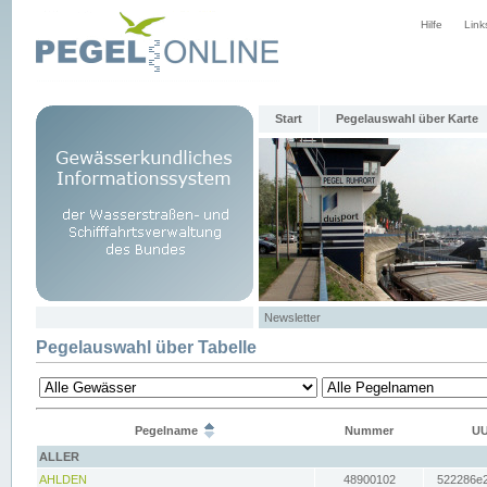
Hilfe
Link
Start
Pegelauswahl über Karte
Newsletter
Pegelauswahl über Tabelle
Pegelname
Nummer
UU
ALLER
AHLDEN
48900102
522286e2