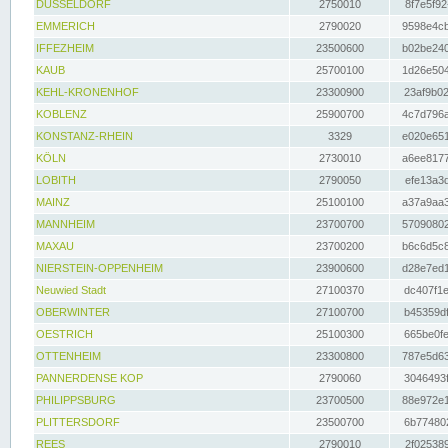
DÜSSELDORF
2750010
8f7e5f92
EMMERICH
2790020
9598e4cb
IFFEZHEIM
23500600
b02be240
KAUB
25700100
1d26e504
KEHL-KRONENHOF
23300900
23af9b02
KOBLENZ
25900700
4c7d796a
KONSTANZ-RHEIN
3329
e020e651
KÖLN
2730010
a6ee8177
LOBITH
2790050
efe13a3d
MAINZ
25100100
a37a9aa3
MANNHEIM
23700700
57090802
MAXAU
23700200
b6c6d5c8
NIERSTEIN-OPPENHEIM
23900600
d28e7ed1
Neuwied Stadt
27100370
dc407f1e
OBERWINTER
27100700
b45359df
OESTRICH
25100300
665be0fe
OTTENHEIM
23300800
787e5d63
PANNERDENSE KOP
2790060
3046493f
PHILIPPSBURG
23700500
88e972e1
PLITTERSDORF
23500700
6b774802
REES
2790010
2f025389