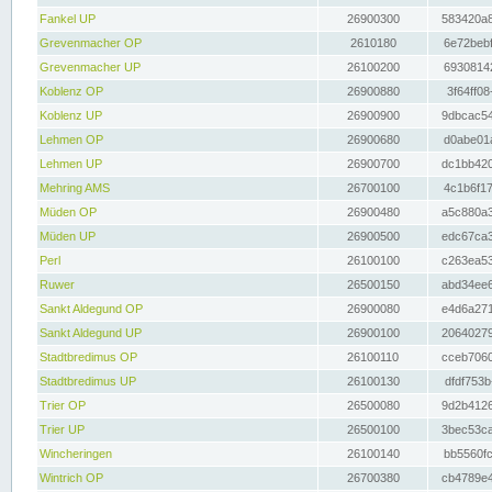
Fankel UP
26900300
583420a8
Grevenmacher OP
2610180
6e72bebf
Grevenmacher UP
26100200
69308142
Koblenz OP
26900880
3f64ff08
Koblenz UP
26900900
9dbcac54
Lehmen OP
26900680
d0abe01a
Lehmen UP
26900700
dc1bb420
Mehring AMS
26700100
4c1b6f17
Müden OP
26900480
a5c880a3
Müden UP
26900500
edc67ca3
Perl
26100100
c263ea53
Ruwer
26500150
abd34ee6
Sankt Aldegund OP
26900080
e4d6a271
Sankt Aldegund UP
26900100
20640279
Stadtbredimus OP
26100110
cceb7060
Stadtbredimus UP
26100130
dfdf753b
Trier OP
26500080
9d2b4126
Trier UP
26500100
3bec53ca
Wincheringen
26100140
bb5560fc
Wintrich OP
26700380
cb4789e4