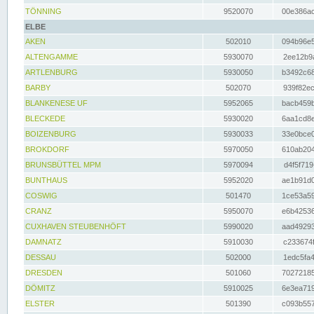
TÖNNING
9520070
00e386ac
ELBE
AKEN
502010
094b96e5
ALTENGAMME
5930070
2ee12b9a
ARTLENBURG
5930050
b3492c68
BARBY
502070
939f82ec
BLANKENESE UF
5952065
bacb459b
BLECKEDE
5930020
6aa1cd8e
BOIZENBURG
5930033
33e0bce0
BROKDORF
5970050
610ab204
BRUNSBÜTTEL MPM
5970094
d4f5f719
BUNTHAUS
5952020
ae1b91d0
COSWIG
501470
1ce53a59
CRANZ
5950070
e6b42536
CUXHAVEN STEUBENHÖFT
5990020
aad49293
DAMNATZ
5910030
c233674f
DESSAU
502000
1edc5fa4
DRESDEN
501060
70272185
DÖMITZ
5910025
6e3ea719
ELSTER
501390
c093b557