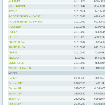
MEHRUM
31010071
be05603a
NIENBRÜGGE
31010044
864a8111
RECKE
31010011
7af19499
RODENBERGER AUE-OST
31010051
6288de60
RODENBERGER AUE-WEST
31010052
eb24b5a3
RUSBEND
31010043
c1f06401
RÜHEN
31010093
4ed5f6da
SEHNDE
31010070
ab0d9117
SÜLFELD OW
31010092
a8604e8f
SÜLFELD UW
31010091
892183d6
THUNE
31010080
42b865fb
VELSDORF
3101012
36f80081
VORSFELDE
31010090
dbb2bb9f
WARBER GRABEN
31010040
2f1080ba
MOSEL
Cochem
26900400
768df4e9
Detzem OP
26700180
c40912fd
Detzem UP
26700200
dc344605
Enkirch OP
26700880
87207dcd
Enkirch UP
26700900
ee861944
Fankel OP
26900280
68198b48