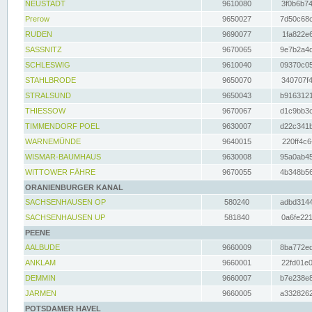
NEUSTADT
9610080
3f0b6b74
Prerow
9650027
7d50c68c
RUDEN
9690077
1fa822e6
SASSNITZ
9670065
9e7b2a4d
SCHLESWIG
9610040
09370c05
STAHLBRODE
9650070
340707f4
STRALSUND
9650043
b9163121
THIESSOW
9670067
d1c9bb3c
TIMMENDORF POEL
9630007
d22c341b
WARNEMÜNDE
9640015
220ff4c6
WISMAR-BAUMHAUS
9630008
95a0ab45
WITTOWER FÄHRE
9670055
4b348b56
ORANIENBURGER KANAL
SACHSENHAUSEN OP
580240
adbd3144
SACHSENHAUSEN UP
581840
0a6fe221
PEENE
AALBUDE
9660009
8ba772ed
ANKLAM
9660001
22fd01e0
DEMMIN
9660007
b7e238e8
JARMEN
9660005
a3328262
POTSDAMER HAVEL