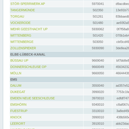
STÖR-SPERRWERK AP
5970041
d9acdbec
TANGERMÜNDE
502350
13e91b77
TORGAU
501261
83bbaedb
VOCKERODE
501480
ae93f2a5
WEHR GEESTHACHT UP
5930062
0f7f58a8
WITTENBERG
501420
070b1eb4
WITTENBERGE
503050
cbf3cd49
ZOLLENSPIEKER
5930090
3de8ea26
ELBE-LÜBECK-KANAL
BÜSSAU UP
9669040
bf7bb8e8
DONNERSCHLEUSE OP
9660049
45634232
MÖLLN
9660050
46644438
EMS
DALUM
3550040
ad357e52
DUKEGAT
3990020
7753c1fa
EMDEN NEUE SEESCHLEUSE
3970010
edfdf747
EMSHÖRN
9340010
c8af067c
FUESTRUP
3310010
3a8ed45f
KNOCK
3990010
438b565e
LEERORT
3910010
abb23dad