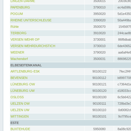
LINGEN-DARME
3500015
200363fc
PAPENBURG
3790010
ec4a598d
POGUM
3950020
5d1e4350
RHEINE UNTERSCHLEUSE
3390020
50a449ba
Rühle
3500070
15456f75
TERBORG
3910020
244cae8b
VERSEN WEHR OP
3730001
86f8dbab
VERSEN WEHRDURCHSTICH
3730010
6de43652
WEENER
3790020
aa6af4e6
Wachendorf
3500031
88698229
ELBESEITENKANAL
ARTLENBURG-ESK
90100122
7fec2f4f
BEVENSEN
90100112
b8997708
LÜNEBURG OW
90100121
c7364d1e
LÜNEBURG UW
90100120
d18033cd
OSLOSS
90100100
6c5b6422
UELZEN OW
90100111
728bd3e3
UELZEN UW
90100110
0d0082cf
WITTINGEN
90100101
9cf795ce
ESTE
BUXTEHUDE
5950080
8a08c920