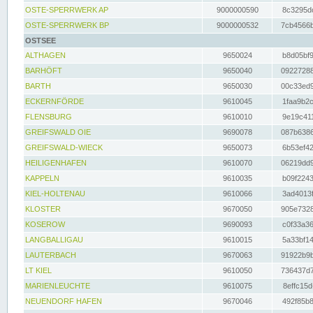
OSTE-SPERRWERK AP
9000000590
8c3295dc
OSTE-SPERRWERK BP
9000000532
7cb4566b
OSTSEE
ALTHAGEN
9650024
b8d05bf9
BARHÖFT
9650040
09227288
BARTH
9650030
00c33ed9
ECKERNFÖRDE
9610045
1faa9b2c
FLENSBURG
9610010
9e19c411
GREIFSWALD OIE
9690078
087b6386
GREIFSWALD-WIECK
9650073
6b53ef42
HEILIGENHAFEN
9610070
06219dd9
KAPPELN
9610035
b09f2243
KIEL-HOLTENAU
9610066
3ad4013f
KLOSTER
9670050
905e7328
KOSEROW
9690093
c0f33a36
LANGBALLIGAU
9610015
5a33bf14
LAUTERBACH
9670063
91922b9b
LT KIEL
9610050
736437d7
MARIENLEUCHTE
9610075
8effc15d
NEUENDORF HAFEN
9670046
492f85b8