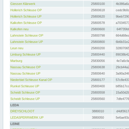
Giessen Klärwerk
25800100
4b386a6a
Hollerich Schleuse OP
25800618
cedc9b0c
Hollerich Schleuse UP
25800620
9beb7290
Kalkofen Schleuse OP
25800578
a7034573
Kalkofen neu
25800600
64f735fd
Lahnstein Schleuse OP
25800798
664d68ea
Lahnstein Schleuse UP
25800800
6b6b31e2
Leun neu
25800200
32807065
Limburg Schleuse UP
25800440
89038b42
Marburg
25830056
4e7a6cfa
Nassau Schleuse OP
25800638
29cb44a2
Nassau Schleuse UP
25800640
3a90a346
Niederbiel Schleuse Kanal OP
25800177
57c8e437
Runkel Schleuse UP
25800400
b85b17cc
Scheidt Schleuse OP
25800558
15a50d2b
Scheidt Schleuse UP
25800560
7dfe4776
LEDA
DREYSCHLOOT
3880010
d4df3617
LEDASPERRWERK UP
3880050
5e6ae93a
LEINE