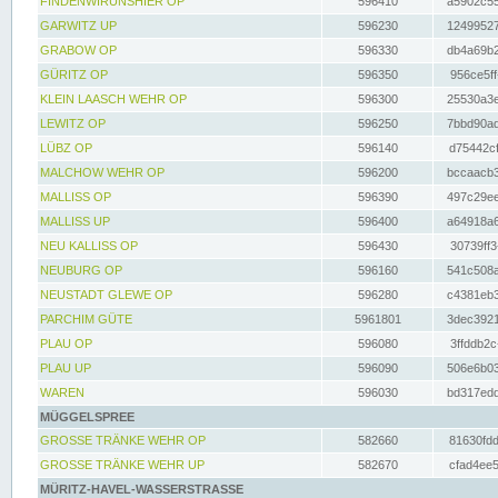
FINDENWIRUNSHIER OP
596410
a5902c55
GARWITZ UP
596230
12499527
GRABOW OP
596330
db4a69b2
GÜRITZ OP
596350
956ce5ff
KLEIN LAASCH WEHR OP
596300
25530a3e
LEWITZ OP
596250
7bbd90ad
LÜBZ OP
596140
d75442cf
MALCHOW WEHR OP
596200
bccaacb3
MALLISS OP
596390
497c29ee
MALLISS UP
596400
a64918a6
NEU KALLISS OP
596430
30739ff3
NEUBURG OP
596160
541c508a
NEUSTADT GLEWE OP
596280
c4381eb3
PARCHIM GÜTE
5961801
3dec3921
PLAU OP
596080
3ffddb2c
PLAU UP
596090
506e6b03
WAREN
596030
bd317edd
MÜGGELSPREE
GROSSE TRÄNKE WEHR OP
582660
81630fdd
GROSSE TRÄNKE WEHR UP
582670
cfad4ee5
MÜRITZ-HAVEL-WASSERSTRASSE