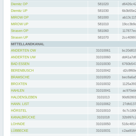
Diemitz OP
581020
d6426c42
Diemitz UP
581030
6b3b55e2
MIROW OP
581000
ab13c115
MIROW UP
581010
19cc3b9a
Strasen OP
581060
117877ec
Strasen UP
581070
2cc40997
MITTELLANDKANAL
ANDERTEN OW
31010061
bc20d819
ANDERTEN UW
31010060
dd41a7d6
BAD ESSEN
31010030
6760b547
BERENBUSCH
31010042
d2c8f60e
BRAMSCHE
31010020
bec8a6a5
BROXTEN
31010032
1125a391
HAHLEN
31010041
ac970eb0
HALDENSLEBEN
3101013
90d92801
HANN. LIST
31010062
27dfd137
HÖRSTEL
31010010
6c7c180f
KANALBRÜCKE
3101018
32b997c2
LOHNDE
31010050
516c4814
LÜBBECKE
31010031
c2aa9164