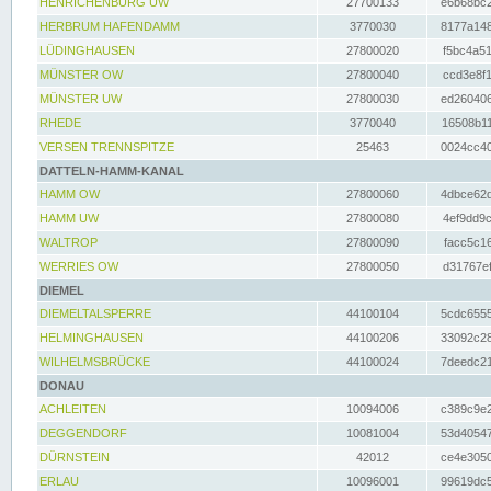
HENRICHENBURG UW
27700133
e6b68bc2
HERBRUM HAFENDAMM
3770030
8177a148
LÜDINGHAUSEN
27800020
f5bc4a51
MÜNSTER OW
27800040
ccd3e8f1
MÜNSTER UW
27800030
ed260406
RHEDE
3770040
16508b11
VERSEN TRENNSPITZE
25463
0024cc40
DATTELN-HAMM-KANAL
HAMM OW
27800060
4dbce62d
HAMM UW
27800080
4ef9dd9c
WALTROP
27800090
facc5c16
WERRIES OW
27800050
d31767ef
DIEMEL
DIEMELTALSPERRE
44100104
5cdc6555
HELMINGHAUSEN
44100206
33092c28
WILHELMSBRÜCKE
44100024
7deedc21
DONAU
ACHLEITEN
10094006
c389c9e2
DEGGENDORF
10081004
53d40547
DÜRNSTEIN
42012
ce4e3050
ERLAU
10096001
99619dc5