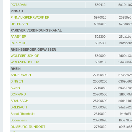
POTSDAM
580412
5e10e1e7
PINNAU
PINNAU-SPERRWERK BP
5970018
26259e8f
UETERSEN
5970016
575da86f
PAREYER VERBINDUNGSKANAL
PAREY EP
502300
25ca1bef
PAREY UP
587530
bafddcbf
RHEINSBERGER GEWÄSSER
WOLFSBRUCH OP
589000
4d00c13e
WOLFSBRUCH UP
589010
3d43a8d7
RHEIN
ANDERNACH
27100400
5735892a
BINGEN
25300200
0309cd61
BONN
2710080
593647aa
BOPPARD
25700500
2ff6379d
BRAUBACH
25700600
d6dc44d1
BREISACH
23300320
9da1ad2b
Basel-Rheinhalle
2310010
94f6eff1
Bodenheim
23900620
f6be7857
DUISBURG-RUHRORT
2770010
c0f51e35