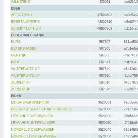
WILHERING
420061
aec23fd6
EDER
AFFOLDERN
42800502
ab9d5a42
EDERTALSPERRE
42800310
c6e9f744
SCHMITTLOTHEIM
42800309
d2155fa6
ELBE-HAVEL-KANAL
BURG
587507
831ad501
DETERSHAGEN
587505
a7b1eda9
GENTHIN
587535
e9e7f20c
KADE
587541
e4f29379
WUSTERWITZ OP
587540
c6a12d34
WUSTERWITZ UP
587550
3bfcf759
ZERBEN OP
587510
64c37072
ZERBEN UP
587520
532d8718
EIDER
EIDER-SPERRWERK BP
9520081
8ac85e6c
FRIEDRICHSTADT STRASSENBRÜCKE
9520060
721313e7
LEXFÄHRE OBERWASSER
9520020
86c5688f
LEXFÄHRE UNTERWASSER
9520030
7f01fbd8
NORDFELD OBERWASSER
9520040
61394669
NORDFELD UNTERWASSER
9520050
cb93548e