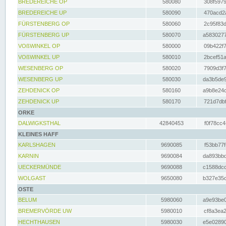
BREDEREICHE OP
580080
308f5979
BREDEREICHE UP
580090
470acd2a
FÜRSTENBERG OP
580060
2c95f83d
FÜRSTENBERG UP
580070
a5830277
VOßWINKEL OP
580000
09b422f7
VOßWINKEL UP
580010
2bcef51a
WESENBERG OP
580020
7909d3f7
WESENBERG UP
580030
da3b5de9
ZEHDENICK OP
580160
a9b8e24c
ZEHDENICK UP
580170
721d7dbf
ORKE
DALWIGKSTHAL
42840453
f0f78cc4
KLEINES HAFF
KARLSHAGEN
9690085
f53bb77f
KARNIN
9690084
da893bbd
UECKERMÜNDE
9690088
c1588dcc
WOLGAST
9650080
b327e35c
OSTE
BELUM
5980060
a9e93be0
BREMERVÖRDE UW
5980010
cf8a3ea2
HECHTHAUSEN
5980030
e5e02890