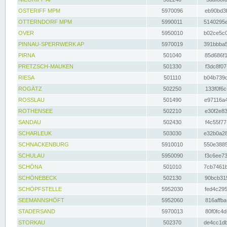
OSTERIFF MPM
5970096
eb90bd3f
OTTERNDORF MPM
5990011
5140295e
OVER
5950010
b02ce5c0
PINNAU-SPERRWERK AP
5970019
391bbba5
PIRNA
501040
85d686f1
PRETZSCH-MAUKEN
501330
f3dc8f07
RIESA
501110
b04b739d
ROGÄTZ
502250
133f0f6c
ROSSLAU
501490
e97116a4
ROTHENSEE
502210
e30f2e83
SANDAU
502430
f4c55f77
SCHARLEUK
503030
e32b0a28
SCHNACKENBURG
5910010
550e3885
SCHULAU
5950090
f3c6ee73
SCHÖNA
501010
7cb7461b
SCHÖNEBECK
502130
90bcb315
SCHÖPFSTELLE
5952030
fed4c295
SEEMANNSHÖFT
5952060
816affba
STADERSAND
5970013
80f0fc4d
STORKAU
502370
de4cc1db