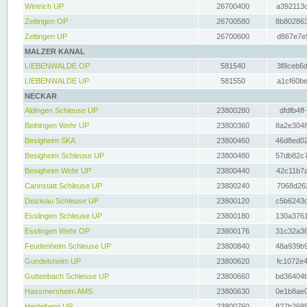
Wintrich UP
26700400
a392113c
Zeltingen OP
26700580
8b802863
Zeltingen UP
26700600
d867e7e9
MALZER KANAL
LIEBENWALDE OP
581540
3f8ceb6d
LIEBENWALDE UP
581550
a1cf60be
NECKAR
Aldingen Schleuse UP
23800280
dfdfb4ff
Beihingen Wehr UP
23800360
8a2e3048
Besigheim SKA
23800460
46d8ed02
Besigheim Schleuse UP
23800480
57db82c7
Besigheim Wehr UP
23800440
42c11b7a
Cannstatt Schleuse UP
23800240
7068d262
Deizisau Schleuse UP
23800120
c5b6243d
Esslingen Schleuse UP
23800180
130a3761
Esslingen Wehr OP
23800176
31c32a38
Feudenheim Schleuse UP
23800840
48a939b9
Gundelsheim UP
23800620
fc1072e4
Guttenbach Schleuse UP
23800660
bd36404b
Hassmersheim AMS
23800630
0e1b8ae0
Heidelberg UP
23800760
827b2685