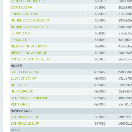
BERLIN-SPANDAU UP
580310
2c68509c
BORGSDORF
581591
1b2e2996
FRIEDRICHSTHAL
603420
314945d6
HOHENSAATEN WEST AP
603400
99309d3e
HOHENSAATEN WEST BP
603310
3404a6e5
LEHNITZ OP
581580
c8a1cf0a
LEHNITZ UP
581590
5bb1f56d
NIEDERFINOW SHW OP
692080
414dd4ee
NIEDERFINOW SHW UP
692090
4eec6b25
SCHWEDT SCHLEUSE BP
603410
4ee515f9
HUNTE
BUTTELERHÖRNE
4960060
b3d88ca6
ELSFLETH OHRT
4960080
531da758
HOLLERSIEL
4960050
2eacef2f
HUNTEBRÜCK
4960070
2e1d458b
OLDENBURG-DRIELAKE
4960030
1b51e55e
REITHÖRNE
4960040
c9df61c4
HAVELKANAL
SCHÖNWALDE OP
587050
d8ef9f21
SCHÖNWALDE UP
587060
b6650b13
IJSSEL