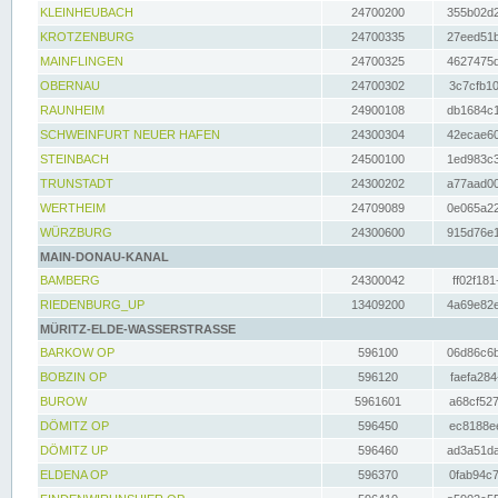
KLEINHEUBACH
24700200
355b02d2
KROTZENBURG
24700335
27eed51b
MAINFLINGEN
24700325
4627475d
OBERNAU
24700302
3c7cfb10
RAUNHEIM
24900108
db1684c1
SCHWEINFURT NEUER HAFEN
24300304
42ecae60
STEINBACH
24500100
1ed983c3
TRUNSTADT
24300202
a77aad00
WERTHEIM
24709089
0e065a22
WÜRZBURG
24300600
915d76e1
MAIN-DONAU-KANAL
BAMBERG
24300042
ff02f181
RIEDENBURG_UP
13409200
4a69e82e
MÜRITZ-ELDE-WASSERSTRASSE
BARKOW OP
596100
06d86c6b
BOBZIN OP
596120
faefa284
BUROW
5961601
a68cf527
DÖMITZ OP
596450
ec8188ee
DÖMITZ UP
596460
ad3a51da
ELDENA OP
596370
0fab94c7