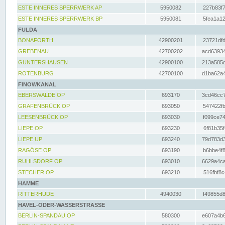
ESTE INNERES SPERRWERK AP
5950082
227b83f7
ESTE INNERES SPERRWERK BP
5950081
5fea1a12
FULDA
BONAFORTH
42900201
23721dfd
GREBENAU
42700202
acd63934
GUNTERSHAUSEN
42900100
213a585d
ROTENBURG
42700100
d1ba62a4
FINOWKANAL
EBERSWALDE OP
693170
3cd46cc7
GRAFENBRÜCK OP
693050
547422fb
LEESENBRÜCK OP
693030
f099ce74
LIEPE OP
693230
6f81b35f
LIEPE UP
693240
79d783d3
RAGÖSE OP
693190
b6bbe4f8
RUHLSDORF OP
693010
6629a4ca
STECHER OP
693210
516fbf8c
HAMME
RITTERHUDE
4940030
f49855d8
HAVEL-ODER-WASSERSTRASSE
BERLIN-SPANDAU OP
580300
e607a4b6