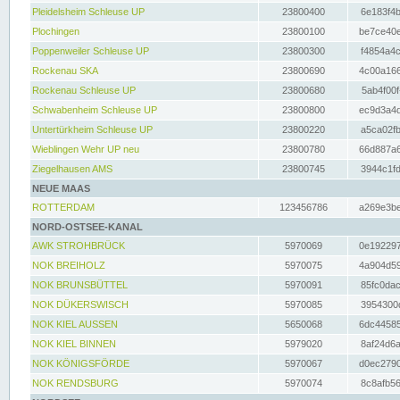
Pleidelsheim Schleuse UP
23800400
6e183f4b
Plochingen
23800100
be7ce40e
Poppenweiler Schleuse UP
23800300
f4854a4c
Rockenau SKA
23800690
4c00a166
Rockenau Schleuse UP
23800680
5ab4f00f
Schwabenheim Schleuse UP
23800800
ec9d3a4d
Untertürkheim Schleuse UP
23800220
a5ca02fb
Wieblingen Wehr UP neu
23800780
66d887a6
Ziegelhausen AMS
23800745
3944c1fd
NEUE MAAS
ROTTERDAM
123456786
a269e3be
NORD-OSTSEE-KANAL
AWK STROHBRÜCK
5970069
0e192297
NOK BREIHOLZ
5970075
4a904d59
NOK BRUNSBÜTTEL
5970091
85fc0dac
NOK DÜKERSWISCH
5970085
3954300d
NOK KIEL AUSSEN
5650068
6dc44585
NOK KIEL BINNEN
5979020
8af24d6a
NOK KÖNIGSFÖRDE
5970067
d0ec2790
NOK RENDSBURG
5970074
8c8afb56