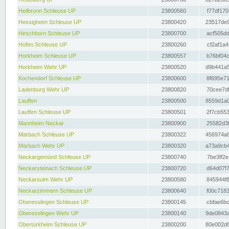
Heilbronn Schleuse UP
23800560
f77df170
Hessigheim Schleuse UP
23800420
23517de9
Hirschhorn Schleuse UP
23800700
acf505dd
Hofen Schleuse UP
23800260
cf2af1a4
Horkheim Schleuse UP
23800557
b76bf04c
Horkheim Wehr UP
23800520
d9b441a5
Kochendorf Schleuse UP
23800600
8f695e71
Ladenburg Wehr UP
23800820
70cee7df
Lauffen
23800500
8559d1a0
Lauffen Schleuse UP
23800501
2f7cb553
Mannheim Neckar
23800900
25582d3f
Marbach Schleuse UP
23800322
456974a8
Marbach Wehr UP
23800320
a73a9cb4
Neckargemünd Schleuse UP
23800740
7be3ff2e
Neckarsteinach Schleuse UP
23800720
d64d07f7
Neckarsulm Wehr UP
23800580
845944f8
Neckarzimmern Schleuse UP
23800640
f00c7183
Oberesslingen Schleuse UP
23800145
cbfae6bc
Oberesslingen Wehr UP
23800140
9de0843a
Obertürkheim Schleuse UP
23800200
80e002d8