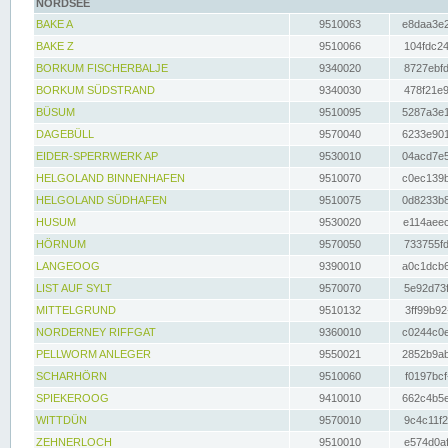
NORDSEE
BAKE A
9510063
e8daa3e2
BAKE Z
9510066
104fdc24
BORKUM FISCHERBALJE
9340020
8727ebfd
BORKUM SÜDSTRAND
9340030
478f21e9
BÜSUM
9510095
5287a3e1
DAGEBÜLL
9570040
6233e901
EIDER-SPERRWERK AP
9530010
04acd7e5
HELGOLAND BINNENHAFEN
9510070
c0ec139b
HELGOLAND SÜDHAFEN
9510075
0d8233b8
HUSUM
9530020
e114aeec
HÖRNUM
9570050
733755fd
LANGEOOG
9390010
a0c1dcb6
LIST AUF SYLT
9570070
5e92d73f
MITTELGRUND
9510132
3ff99b92
NORDERNEY RIFFGAT
9360010
c0244c0e
PELLWORM ANLEGER
9550021
2852b9ab
SCHARHÖRN
9510060
f0197bcf
SPIEKEROOG
9410010
662c4b5e
WITTDÜN
9570010
9c4c11f2
ZEHNERLOCH
9510010
e574d0af