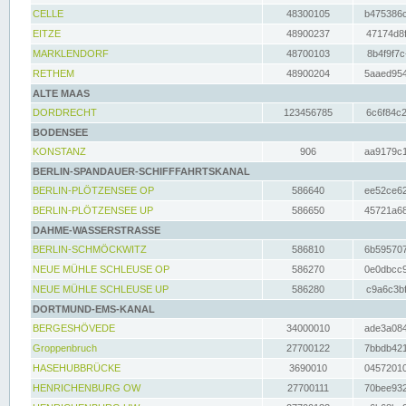
CELLE
48300105
b475386c
EITZE
48900237
47174d8f
MARKLENDORF
48700103
8b4f9f7c
RETHEM
48900204
5aaed954
ALTE MAAS
DORDRECHT
123456785
6c6f84c2
BODENSEE
KONSTANZ
906
aa9179c1
BERLIN-SPANDAUER-SCHIFFFAHRTSKANAL
BERLIN-PLÖTZENSEE OP
586640
ee52ce62
BERLIN-PLÖTZENSEE UP
586650
45721a68
DAHME-WASSERSTRASSE
BERLIN-SCHMÖCKWITZ
586810
6b595707
NEUE MÜHLE SCHLEUSE OP
586270
0e0dbcc9
NEUE MÜHLE SCHLEUSE UP
586280
c9a6c3bf
DORTMUND-EMS-KANAL
BERGESHÖVEDE
34000010
ade3a084
Groppenbruch
27700122
7bbdb421
HASEHUBBRÜCKE
3690010
04572010
HENRICHENBURG OW
27700111
70bee932