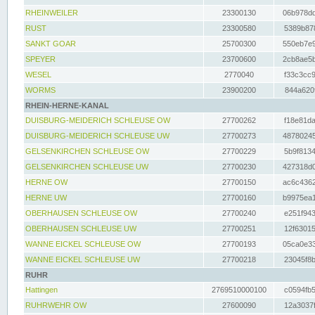
RHEINWEILER
23300130
06b978dd
RUST
23300580
5389b878
SANKT GOAR
25700300
550eb7e9
SPEYER
23700600
2cb8ae5b
WESEL
2770040
f33c3cc9
WORMS
23900200
844a620f
RHEIN-HERNE-KANAL
DUISBURG-MEIDERICH SCHLEUSE OW
27700262
f18e81da
DUISBURG-MEIDERICH SCHLEUSE UW
27700273
48780245
GELSENKIRCHEN SCHLEUSE OW
27700229
5b9f8134
GELSENKIRCHEN SCHLEUSE UW
27700230
427318d0
HERNE OW
27700150
ac6c4362
HERNE UW
27700160
b9975ea1
OBERHAUSEN SCHLEUSE OW
27700240
e251f943
OBERHAUSEN SCHLEUSE UW
27700251
12f63015
WANNE EICKEL SCHLEUSE OW
27700193
05ca0e33
WANNE EICKEL SCHLEUSE UW
27700218
23045f8b
RUHR
Hattingen
2769510000100
c0594fb5
RUHRWEHR OW
27600090
12a3037f