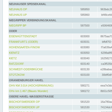
NEUHAUSER SPEISEKANAL
NEUHAUS OP
585850
963bdc26
NEUHAUS UP
585860
bf48cefd
NIEGRIPPER VERBINDUNGSKANAL
NIEGRIPP BP
587500
e506460f
ODER
EISENHÜTTENSTADT
603000
8675aa70
FRANKFURT1 (ODER)
603031
bffdf7f2
HOHENSAATEN-FINOW
603080
f7a639a4
KIENITZ
603050
6298a8f9
KIETZ
603040
16258271
RATZDORF
603140
ca3f535b
SCHWEDT-ODERBRÜCKE
603130
e28babaa
STÜTZKOW
603100
30bff0df
ORANIENBURGER HAVEL
OHV KM 3.014 (HOCHSPANNUNG)
580271
eea7e3dc
OHv km 1.467 (Blaues Wunder)
580272
8b51c505
OBERE HAVEL-WASSERSTRASSE
BISCHOFSWERDER OP
581520
16a780aa
BISCHOFSWERDER UP
581530
74134dc6