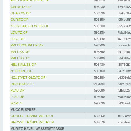
FINDENWIRUNSHIER OP
596410
a5902c55
GARWITZ UP
596230
12499527
GRABOW OP
596330
db4a69b2
GÜRITZ OP
596350
956ce5ff
KLEIN LAASCH WEHR OP
596300
25530a3e
LEWITZ OP
596250
7bbd90ad
LÜBZ OP
596140
d75442cf
MALCHOW WEHR OP
596200
bccaacb3
MALLISS OP
596390
497c29ee
MALLISS UP
596400
a64918a6
NEU KALLISS OP
596430
30739ff3
NEUBURG OP
596160
541c508a
NEUSTADT GLEWE OP
596280
c4381eb3
PARCHIM GÜTE
5961801
3dec3921
PLAU OP
596080
3ffddb2c
PLAU UP
596090
506e6b03
WAREN
596030
bd317edd
MÜGGELSPREE
GROSSE TRÄNKE WEHR OP
582660
81630fdd
GROSSE TRÄNKE WEHR UP
582670
cfad4ee5
MÜRITZ-HAVEL-WASSERSTRASSE