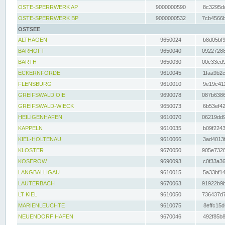
OSTE-SPERRWERK AP
9000000590
8c3295dc
OSTE-SPERRWERK BP
9000000532
7cb4566b
OSTSEE
ALTHAGEN
9650024
b8d05bf9
BARHÖFT
9650040
09227288
BARTH
9650030
00c33ed9
ECKERNFÖRDE
9610045
1faa9b2c
FLENSBURG
9610010
9e19c411
GREIFSWALD OIE
9690078
087b6386
GREIFSWALD-WIECK
9650073
6b53ef42
HEILIGENHAFEN
9610070
06219dd9
KAPPELN
9610035
b09f2243
KIEL-HOLTENAU
9610066
3ad4013f
KLOSTER
9670050
905e7328
KOSEROW
9690093
c0f33a36
LANGBALLIGAU
9610015
5a33bf14
LAUTERBACH
9670063
91922b9b
LT KIEL
9610050
736437d7
MARIENLEUCHTE
9610075
8effc15d
NEUENDORF HAFEN
9670046
492f85b8