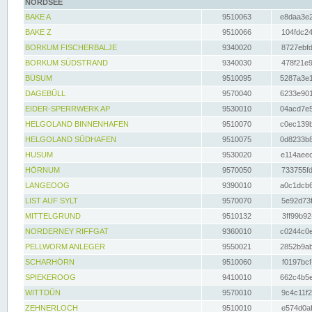
NORDSEE
BAKE A
9510063
e8daa3e2
BAKE Z
9510066
104fdc24
BORKUM FISCHERBALJE
9340020
8727ebfd
BORKUM SÜDSTRAND
9340030
478f21e9
BÜSUM
9510095
5287a3e1
DAGEBÜLL
9570040
6233e901
EIDER-SPERRWERK AP
9530010
04acd7e5
HELGOLAND BINNENHAFEN
9510070
c0ec139b
HELGOLAND SÜDHAFEN
9510075
0d8233b8
HUSUM
9530020
e114aeec
HÖRNUM
9570050
733755fd
LANGEOOG
9390010
a0c1dcb6
LIST AUF SYLT
9570070
5e92d73f
MITTELGRUND
9510132
3ff99b92
NORDERNEY RIFFGAT
9360010
c0244c0e
PELLWORM ANLEGER
9550021
2852b9ab
SCHARHÖRN
9510060
f0197bcf
SPIEKEROOG
9410010
662c4b5e
WITTDÜN
9570010
9c4c11f2
ZEHNERLOCH
9510010
e574d0af