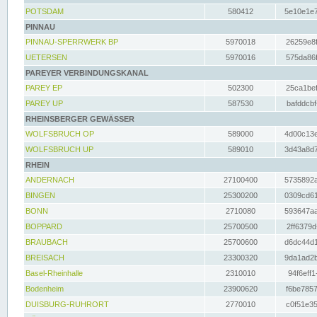
POTSDAM
580412
5e10e1e7
PINNAU
PINNAU-SPERRWERK BP
5970018
26259e8f
UETERSEN
5970016
575da86f
PAREYER VERBINDUNGSKANAL
PAREY EP
502300
25ca1bef
PAREY UP
587530
bafddcbf
RHEINSBERGER GEWÄSSER
WOLFSBRUCH OP
589000
4d00c13e
WOLFSBRUCH UP
589010
3d43a8d7
RHEIN
ANDERNACH
27100400
5735892a
BINGEN
25300200
0309cd61
BONN
2710080
593647aa
BOPPARD
25700500
2ff6379d
BRAUBACH
25700600
d6dc44d1
BREISACH
23300320
9da1ad2b
Basel-Rheinhalle
2310010
94f6eff1
Bodenheim
23900620
f6be7857
DUISBURG-RUHRORT
2770010
c0f51e35