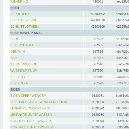
WILHERING
420061
aec23fd6
EDER
AFFOLDERN
42800502
ab9d5a42
EDERTALSPERRE
42800310
c6e9f744
SCHMITTLOTHEIM
42800309
d2155fa6
ELBE-HAVEL-KANAL
BURG
587507
831ad501
DETERSHAGEN
587505
a7b1eda9
GENTHIN
587535
e9e7f20c
KADE
587541
e4f29379
WUSTERWITZ OP
587540
c6a12d34
WUSTERWITZ UP
587550
3bfcf759
ZERBEN OP
587510
64c37072
ZERBEN UP
587520
532d8718
EIDER
EIDER-SPERRWERK BP
9520081
8ac85e6c
FRIEDRICHSTADT STRASSENBRÜCKE
9520060
721313e7
LEXFÄHRE OBERWASSER
9520020
86c5688f
LEXFÄHRE UNTERWASSER
9520030
7f01fbd8
NORDFELD OBERWASSER
9520040
61394669
NORDFELD UNTERWASSER
9520050
cb93548e