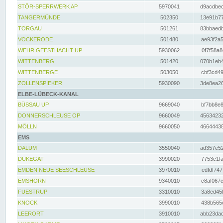
STÖR-SPERRWERK AP
5970041
d9acdbec
TANGERMÜNDE
502350
13e91b77
TORGAU
501261
83bbaedb
VOCKERODE
501480
ae93f2a5
WEHR GEESTHACHT UP
5930062
0f7f58a8
WITTENBERG
501420
070b1eb4
WITTENBERGE
503050
cbf3cd49
ZOLLENSPIEKER
5930090
3de8ea26
ELBE-LÜBECK-KANAL
BÜSSAU UP
9669040
bf7bb8e8
DONNERSCHLEUSE OP
9660049
45634232
MÖLLN
9660050
46644438
EMS
DALUM
3550040
ad357e52
DUKEGAT
3990020
7753c1fa
EMDEN NEUE SEESCHLEUSE
3970010
edfdf747
EMSHÖRN
9340010
c8af067c
FUESTRUP
3310010
3a8ed45f
KNOCK
3990010
438b565e
LEERORT
3910010
abb23dad