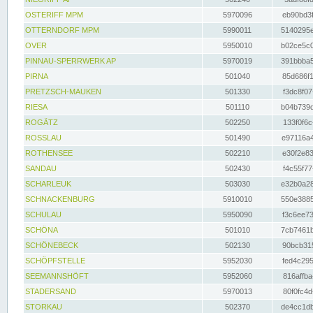
OSTERIFF MPM
5970096
eb90bd3f
OTTERNDORF MPM
5990011
5140295e
OVER
5950010
b02ce5c0
PINNAU-SPERRWERK AP
5970019
391bbba5
PIRNA
501040
85d686f1
PRETZSCH-MAUKEN
501330
f3dc8f07
RIESA
501110
b04b739d
ROGÄTZ
502250
133f0f6c
ROSSLAU
501490
e97116a4
ROTHENSEE
502210
e30f2e83
SANDAU
502430
f4c55f77
SCHARLEUK
503030
e32b0a28
SCHNACKENBURG
5910010
550e3885
SCHULAU
5950090
f3c6ee73
SCHÖNA
501010
7cb7461b
SCHÖNEBECK
502130
90bcb315
SCHÖPFSTELLE
5952030
fed4c295
SEEMANNSHÖFT
5952060
816affba
STADERSAND
5970013
80f0fc4d
STORKAU
502370
de4cc1db