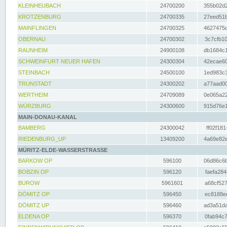
KLEINHEUBACH
24700200
355b02d2
KROTZENBURG
24700335
27eed51b
MAINFLINGEN
24700325
4627475d
OBERNAU
24700302
3c7cfb10
RAUNHEIM
24900108
db1684c1
SCHWEINFURT NEUER HAFEN
24300304
42ecae60
STEINBACH
24500100
1ed983c3
TRUNSTADT
24300202
a77aad00
WERTHEIM
24709089
0e065a22
WÜRZBURG
24300600
915d76e1
MAIN-DONAU-KANAL
BAMBERG
24300042
ff02f181
RIEDENBURG_UP
13409200
4a69e82e
MÜRITZ-ELDE-WASSERSTRASSE
BARKOW OP
596100
06d86c6b
BOBZIN OP
596120
faefa284
BUROW
5961601
a68cf527
DÖMITZ OP
596450
ec8188ee
DÖMITZ UP
596460
ad3a51da
ELDENA OP
596370
0fab94c7