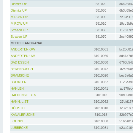
Diemitz OP
581020
d6426c42
Diemitz UP
581030
6b3b55e2
MIROW OP
581000
ab13c115
MIROW UP
581010
19cc3b9a
Strasen OP
581060
117877ec
Strasen UP
581070
2cc40997
MITTELLANDKANAL
ANDERTEN OW
31010061
bc20d819
ANDERTEN UW
31010060
dd41a7d6
BAD ESSEN
31010030
6760b547
BERENBUSCH
31010042
d2c8f60e
BRAMSCHE
31010020
bec8a6a5
BROXTEN
31010032
1125a391
HAHLEN
31010041
ac970eb0
HALDENSLEBEN
3101013
90d92801
HANN. LIST
31010062
27dfd137
HÖRSTEL
31010010
6c7c180f
KANALBRÜCKE
3101018
32b997c2
LOHNDE
31010050
516c4814
LÜBBECKE
31010031
c2aa9164