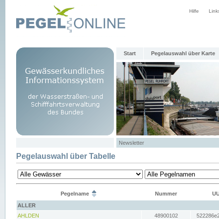
Hilfe
Link
Start
Pegelauswahl über Karte
Newsletter
Pegelauswahl über Tabelle
Pegelname
Nummer
UU
ALLER
AHLDEN
48900102
522286e2