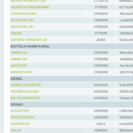
HENRICHENBURG UW
27700133
e6b68bc2
HERBRUM HAFENDAMM
3770030
8177a148
LÜDINGHAUSEN
27800020
f5bc4a51
MÜNSTER OW
27800040
ccd3e8f1
MÜNSTER UW
27800030
ed260406
RHEDE
3770040
16508b11
VERSEN TRENNSPITZE
25463
0024cc40
DATTELN-HAMM-KANAL
HAMM OW
27800060
4dbce62d
HAMM UW
27800080
4ef9dd9c
WALTROP
27800090
facc5c16
WERRIES OW
27800050
d31767ef
DIEMEL
DIEMELTALSPERRE
44100104
5cdc6555
HELMINGHAUSEN
44100206
33092c28
WILHELMSBRÜCKE
44100024
7deedc21
DONAU
ACHLEITEN
10094006
c389c9e2
DEGGENDORF
10081004
53d40547
DÜRNSTEIN
42012
ce4e3050
ERLAU
10096001
99619dc5