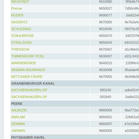
NEUSTADT
9610080
3f0b6b74
Prerow
9650027
7d50c68c
RUDEN
9690077
1fa822e6
SASSNITZ
9670065
9e7b2a4d
SCHLESWIG
9610040
09370c05
STAHLBRODE
9650070
340707f4
STRALSUND
9650043
b9163121
THIESSOW
9670067
d1c9bb3c
TIMMENDORF POEL
9630007
d22c341b
WARNEMÜNDE
9640015
220ff4c6
WISMAR-BAUMHAUS
9630008
95a0ab45
WITTOWER FÄHRE
9670055
4b348b56
ORANIENBURGER KANAL
SACHSENHAUSEN OP
580240
adbd3144
SACHSENHAUSEN UP
581840
0a6fe221
PEENE
AALBUDE
9660009
8ba772ed
ANKLAM
9660001
22fd01e0
DEMMIN
9660007
b7e238e8
JARMEN
9660005
a3328262
POTSDAMER HAVEL