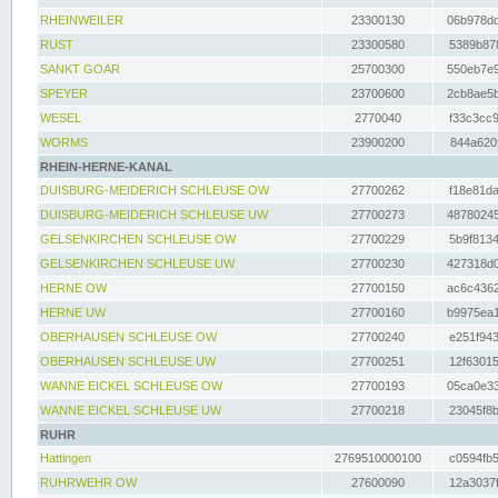
RHEINWEILER
23300130
06b978dd
RUST
23300580
5389b878
SANKT GOAR
25700300
550eb7e9
SPEYER
23700600
2cb8ae5b
WESEL
2770040
f33c3cc9
WORMS
23900200
844a620f
RHEIN-HERNE-KANAL
DUISBURG-MEIDERICH SCHLEUSE OW
27700262
f18e81da
DUISBURG-MEIDERICH SCHLEUSE UW
27700273
48780245
GELSENKIRCHEN SCHLEUSE OW
27700229
5b9f8134
GELSENKIRCHEN SCHLEUSE UW
27700230
427318d0
HERNE OW
27700150
ac6c4362
HERNE UW
27700160
b9975ea1
OBERHAUSEN SCHLEUSE OW
27700240
e251f943
OBERHAUSEN SCHLEUSE UW
27700251
12f63015
WANNE EICKEL SCHLEUSE OW
27700193
05ca0e33
WANNE EICKEL SCHLEUSE UW
27700218
23045f8b
RUHR
Hattingen
2769510000100
c0594fb5
RUHRWEHR OW
27600090
12a3037f