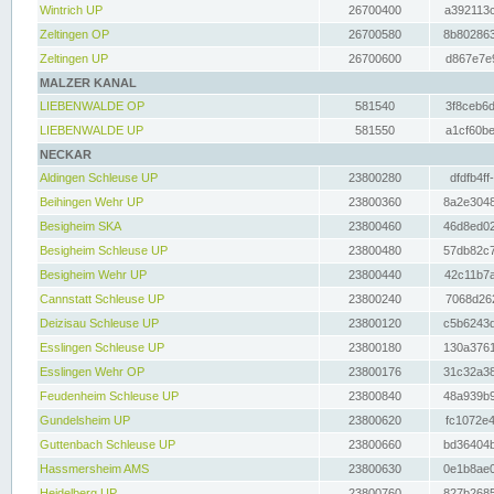
Wintrich UP
26700400
a392113c
Zeltingen OP
26700580
8b802863
Zeltingen UP
26700600
d867e7e9
MALZER KANAL
LIEBENWALDE OP
581540
3f8ceb6d
LIEBENWALDE UP
581550
a1cf60be
NECKAR
Aldingen Schleuse UP
23800280
dfdfb4ff
Beihingen Wehr UP
23800360
8a2e3048
Besigheim SKA
23800460
46d8ed02
Besigheim Schleuse UP
23800480
57db82c7
Besigheim Wehr UP
23800440
42c11b7a
Cannstatt Schleuse UP
23800240
7068d262
Deizisau Schleuse UP
23800120
c5b6243d
Esslingen Schleuse UP
23800180
130a3761
Esslingen Wehr OP
23800176
31c32a38
Feudenheim Schleuse UP
23800840
48a939b9
Gundelsheim UP
23800620
fc1072e4
Guttenbach Schleuse UP
23800660
bd36404b
Hassmersheim AMS
23800630
0e1b8ae0
Heidelberg UP
23800760
827b2685