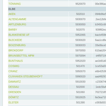
TÖNNING
9520070
00e386ac
ELBE
AKEN
502010
094b96e5
ALTENGAMME
5930070
2ee12b9a
ARTLENBURG
5930050
b3492c68
BARBY
502070
939f82ec
BLANKENESE UF
5952065
bacb459b
BLECKEDE
5930020
6aa1cd8e
BOIZENBURG
5930033
33e0bce0
BROKDORF
5970050
610ab204
BRUNSBÜTTEL MPM
5970094
d4f5f719
BUNTHAUS
5952020
ae1b91d0
COSWIG
501470
1ce53a59
CRANZ
5950070
e6b42536
CUXHAVEN STEUBENHÖFT
5990020
aad49293
DAMNATZ
5910030
c233674f
DESSAU
502000
1edc5fa4
DRESDEN
501060
70272185
DÖMITZ
5910025
6e3ea719
ELSTER
501390
c093b557