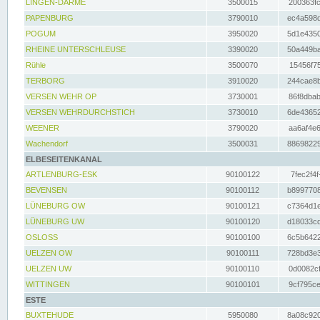
LINGEN-DARME
3500015
200363fc
PAPENBURG
3790010
ec4a598d
POGUM
3950020
5d1e4350
RHEINE UNTERSCHLEUSE
3390020
50a449ba
Rühle
3500070
15456f75
TERBORG
3910020
244cae8b
VERSEN WEHR OP
3730001
86f8dbab
VERSEN WEHRDURCHSTICH
3730010
6de43652
WEENER
3790020
aa6af4e6
Wachendorf
3500031
88698229
ELBESEITENKANAL
ARTLENBURG-ESK
90100122
7fec2f4f
BEVENSEN
90100112
b8997708
LÜNEBURG OW
90100121
c7364d1e
LÜNEBURG UW
90100120
d18033cd
OSLOSS
90100100
6c5b6422
UELZEN OW
90100111
728bd3e3
UELZEN UW
90100110
0d0082cf
WITTINGEN
90100101
9cf795ce
ESTE
BUXTEHUDE
5950080
8a08c920