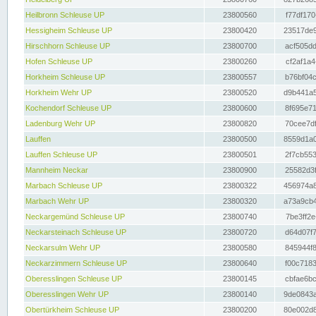
Heilbronn Schleuse UP
23800560
f77df170
Hessigheim Schleuse UP
23800420
23517de9
Hirschhorn Schleuse UP
23800700
acf505dd
Hofen Schleuse UP
23800260
cf2af1a4
Horkheim Schleuse UP
23800557
b76bf04c
Horkheim Wehr UP
23800520
d9b441a5
Kochendorf Schleuse UP
23800600
8f695e71
Ladenburg Wehr UP
23800820
70cee7df
Lauffen
23800500
8559d1a0
Lauffen Schleuse UP
23800501
2f7cb553
Mannheim Neckar
23800900
25582d3f
Marbach Schleuse UP
23800322
456974a8
Marbach Wehr UP
23800320
a73a9cb4
Neckargemünd Schleuse UP
23800740
7be3ff2e
Neckarsteinach Schleuse UP
23800720
d64d07f7
Neckarsulm Wehr UP
23800580
845944f8
Neckarzimmern Schleuse UP
23800640
f00c7183
Oberesslingen Schleuse UP
23800145
cbfae6bc
Oberesslingen Wehr UP
23800140
9de0843a
Obertürkheim Schleuse UP
23800200
80e002d8