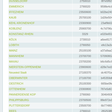
DÜSSELDORF
2750010
8f7e5f92
EMMERICH
2790020
9598e4cb
IFFEZHEIM
23500600
b02be240
KAUB
25700100
1d26e504
KEHL-KRONENHOF
23300900
23af9b02
KOBLENZ
25900700
4c7d796a
KONSTANZ-RHEIN
3329
e020e651
KÖLN
2730010
a6ee8177
LOBITH
2790050
efe13a3d
MAINZ
25100100
a37a9aa3
MANNHEIM
23700700
57090802
MAXAU
23700200
b6c6d5c8
NIERSTEIN-OPPENHEIM
23900600
d28e7ed1
Neuwied Stadt
27100370
dc407f1e
OBERWINTER
27100700
b45359df
OESTRICH
25100300
665be0fe
OTTENHEIM
23300800
787e5d63
PANNERDENSE KOP
2790060
3046493f
PHILIPPSBURG
23700500
88e972e1
PLITTERSDORF
23500700
6b774802
REES
2790010
2f025389