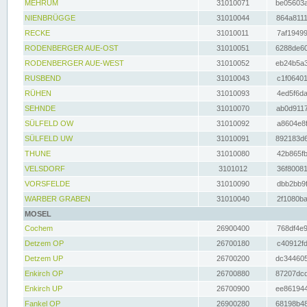
MEHRUM
31010071
be05603a
NIENBRÜGGE
31010044
864a8111
RECKE
31010011
7af19499
RODENBERGER AUE-OST
31010051
6288de60
RODENBERGER AUE-WEST
31010052
eb24b5a3
RUSBEND
31010043
c1f06401
RÜHEN
31010093
4ed5f6da
SEHNDE
31010070
ab0d9117
SÜLFELD OW
31010092
a8604e8f
SÜLFELD UW
31010091
892183d6
THUNE
31010080
42b865fb
VELSDORF
3101012
36f80081
VORSFELDE
31010090
dbb2bb9f
WARBER GRABEN
31010040
2f1080ba
MOSEL
Cochem
26900400
768df4e9
Detzem OP
26700180
c40912fd
Detzem UP
26700200
dc344605
Enkirch OP
26700880
87207dcd
Enkirch UP
26700900
ee861944
Fankel OP
26900280
68198b48