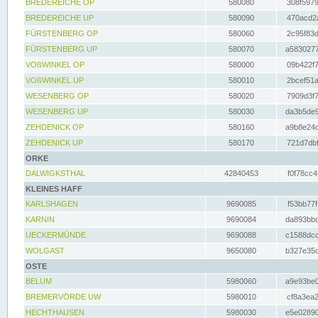
BREDEREICHE OP
580080
308f5979
BREDEREICHE UP
580090
470acd2a
FÜRSTENBERG OP
580060
2c95f83d
FÜRSTENBERG UP
580070
a5830277
VOßWINKEL OP
580000
09b422f7
VOßWINKEL UP
580010
2bcef51a
WESENBERG OP
580020
7909d3f7
WESENBERG UP
580030
da3b5de9
ZEHDENICK OP
580160
a9b8e24c
ZEHDENICK UP
580170
721d7dbf
ORKE
DALWIGKSTHAL
42840453
f0f78cc4
KLEINES HAFF
KARLSHAGEN
9690085
f53bb77f
KARNIN
9690084
da893bbd
UECKERMÜNDE
9690088
c1588dcc
WOLGAST
9650080
b327e35c
OSTE
BELUM
5980060
a9e93be0
BREMERVÖRDE UW
5980010
cf8a3ea2
HECHTHAUSEN
5980030
e5e02890