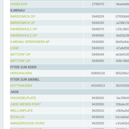
IJSSELKOP
2790070
bbaefa8e
ILMENAU
BARDOWICK OP
5940029
07830b68
BARDOWICK UP
5940030
a238b70f
FAHRENHOLZ OP
5940070
c33c3667
FAHRENHOLZ UP
5940060
bb62b28f
ILMENAU SPERRWERK AP
5940080
6b05e8dc
LÜNE
5940020
d7a8df36
WITTORF OP
5940049
eb3d4195
WITTORF UP
5940050
308c39b6
ITTER ZUR EDER
HERZHAUSEN
42800218
855205e7
ITTER ZUR DIEMEL
KOTTHAUSEN
44100013
36243256
JADE
HOOKSIELPLATE
9430020
fac30fe9
JADE-WESER-PORT
9430050
33bdec83
MELLUMPLATE
9420010
c8b9a2b6
SCHILLIG
9430030
b1cda5a0
WANGEROOGE NORD
9420030
c41d42b1