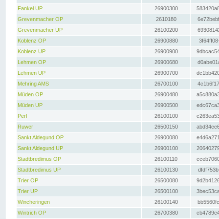
Fankel UP
26900300
583420a8
Grevenmacher OP
2610180
6e72bebf
Grevenmacher UP
26100200
69308142
Koblenz OP
26900880
3f64ff08
Koblenz UP
26900900
9dbcac54
Lehmen OP
26900680
d0abe01a
Lehmen UP
26900700
dc1bb420
Mehring AMS
26700100
4c1b6f17
Müden OP
26900480
a5c880a3
Müden UP
26900500
edc67ca3
Perl
26100100
c263ea53
Ruwer
26500150
abd34ee6
Sankt Aldegund OP
26900080
e4d6a271
Sankt Aldegund UP
26900100
20640279
Stadtbredimus OP
26100110
cceb7060
Stadtbredimus UP
26100130
dfdf753b
Trier OP
26500080
9d2b4126
Trier UP
26500100
3bec53ca
Wincheringen
26100140
bb5560fc
Wintrich OP
26700380
cb4789e4