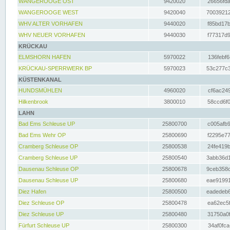
WANGEROOGE OST
9420020
26656fda
WANGEROOGE WEST
9420040
70039212
WHV ALTER VORHAFEN
9440020
f85bd17b
WHV NEUER VORHAFEN
9440030
f77317d9
KRÜCKAU
ELMSHORN HAFEN
5970022
136febf6
KRÜCKAU-SPERRWERK BP
5970023
53c277c3
KÜSTENKANAL
HUNDSMÜHLEN
4960020
cf6ac249
Hilkenbrook
3800010
58ccd6f0
LAHN
Bad Ems Schleuse UP
25800700
c005afb9
Bad Ems Wehr OP
25800690
f2295e77
Cramberg Schleuse OP
25800538
24fe419b
Cramberg Schleuse UP
25800540
3abb36d1
Dausenau Schleuse OP
25800678
9ceb358c
Dausenau Schleuse UP
25800680
eae91991
Diez Hafen
25800500
eadedeb6
Diez Schleuse OP
25800478
ea62ec5f
Diez Schleuse UP
25800480
31750a0f
Fürfurt Schleuse UP
25800300
34af0fca