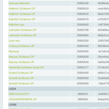
Giessen Klärwerk
25800100
4b386a6a
Hollerich Schleuse OP
25800618
cedc9b0c
Hollerich Schleuse UP
25800620
9beb7290
Kalkofen Schleuse OP
25800578
a7034573
Kalkofen neu
25800600
64f735fd
Lahnstein Schleuse OP
25800798
664d68ea
Lahnstein Schleuse UP
25800800
6b6b31e2
Leun neu
25800200
32807065
Limburg Schleuse UP
25800440
89038b42
Marburg
25830056
4e7a6cfa
Nassau Schleuse OP
25800638
29cb44a2
Nassau Schleuse UP
25800640
3a90a346
Niederbiel Schleuse Kanal OP
25800177
57c8e437
Runkel Schleuse UP
25800400
b85b17cc
Scheidt Schleuse OP
25800558
15a50d2b
Scheidt Schleuse UP
25800560
7dfe4776
LEDA
DREYSCHLOOT
3880010
d4df3617
LEDASPERRWERK UP
3880050
5e6ae93a
LEINE