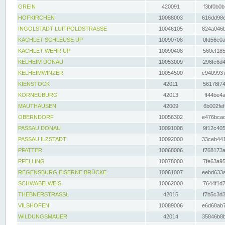
GREIN
420091
f3bf0b0b
HOFKIRCHEN
10088003
616dd98e
INGOLSTADT LUITPOLDSTRASSE
10046105
824a046b
KACHLET SCHLEUSE UP
10090708
0fd56e0a
KACHLET WEHR UP
10090408
560cf185
KELHEIM DONAU
10053009
296fc6d4
KELHEIMWINZER
10054500
c9409937
KIENSTOCK
42011
56178f74
KORNEUBURG
42013
ff44be4a
MAUTHAUSEN
42009
6b002fef
OBERNDORF
10056302
e476bcad
PASSAU DONAU
10091008
9f12c405
PASSAU ILZSTADT
10092000
33ceb441
PFATTER
10068006
f768173a
PFELLING
10078000
7fe63a95
REGENSBURG EISERNE BRÜCKE
10061007
eebd633a
SCHWABELWEIS
10062000
7644f1d7
THEBNERSTRASSL
42015
f7b5c3d3
VILSHOFEN
10089006
e6d68ab7
WILDUNGSMAUER
42014
35846b8b