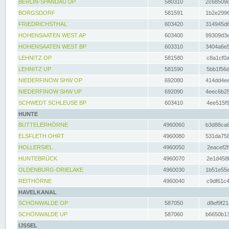
BERLIN-SPANDAU UP
580310
2c68509c
BORGSDORF
581591
1b2e2996
FRIEDRICHSTHAL
603420
314945d6
HOHENSAATEN WEST AP
603400
99309d3e
HOHENSAATEN WEST BP
603310
3404a6e5
LEHNITZ OP
581580
c8a1cf0a
LEHNITZ UP
581590
5bb1f56d
NIEDERFINOW SHW OP
692080
414dd4ee
NIEDERFINOW SHW UP
692090
4eec6b25
SCHWEDT SCHLEUSE BP
603410
4ee515f9
HUNTE
BUTTELERHÖRNE
4960060
b3d88ca6
ELSFLETH OHRT
4960080
531da758
HOLLERSIEL
4960050
2eacef2f
HUNTEBRÜCK
4960070
2e1d458b
OLDENBURG-DRIELAKE
4960030
1b51e55e
REITHÖRNE
4960040
c9df61c4
HAVELKANAL
SCHÖNWALDE OP
587050
d8ef9f21
SCHÖNWALDE UP
587060
b6650b13
IJSSEL