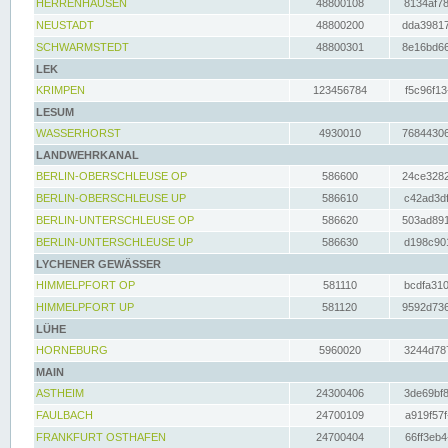
HERRENHAUSEN
48800108
8134af78
NEUSTADT
48800200
dda39817
SCHWARMSTEDT
48800301
8e16bd66
LEK
KRIMPEN
123456784
f5c96f13
LESUM
WASSERHORST
4930010
76844306
LANDWEHRKANAL
BERLIN-OBERSCHLEUSE OP
586600
24ce3282
BERLIN-OBERSCHLEUSE UP
586610
c42ad3df
BERLIN-UNTERSCHLEUSE OP
586620
503ad891
BERLIN-UNTERSCHLEUSE UP
586630
d198c901
LYCHENER GEWÄSSER
HIMMELPFORT OP
581110
bcdfa310
HIMMELPFORT UP
581120
9592d736
LÜHE
HORNEBURG
5960020
3244d787
MAIN
ASTHEIM
24300406
3de69bf8
FAULBACH
24700109
a919f57f
FRANKFURT OSTHAFEN
24700404
66ff3eb4