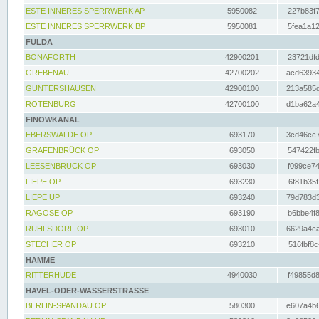
ESTE INNERES SPERRWERK AP
5950082
227b83f7
ESTE INNERES SPERRWERK BP
5950081
5fea1a12
FULDA
BONAFORTH
42900201
23721dfd
GREBENAU
42700202
acd63934
GUNTERSHAUSEN
42900100
213a585d
ROTENBURG
42700100
d1ba62a4
FINOWKANAL
EBERSWALDE OP
693170
3cd46cc7
GRAFENBRÜCK OP
693050
547422fb
LEESENBRÜCK OP
693030
f099ce74
LIEPE OP
693230
6f81b35f
LIEPE UP
693240
79d783d3
RAGÖSE OP
693190
b6bbe4f8
RUHLSDORF OP
693010
6629a4ca
STECHER OP
693210
516fbf8c
HAMME
RITTERHUDE
4940030
f49855d8
HAVEL-ODER-WASSERSTRASSE
BERLIN-SPANDAU OP
580300
e607a4b6