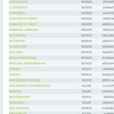
GEESTHACHT
5930060
44f7e955
GLÜCKSTADT
5970035
1f1bbed7
GORLEBEN
5910020
ac507f42
GRAUERORT REEDE
5970026
7398029b
HAMBURG ST. PAULI
5952050
d488c5cc
HAMBURG-HARBURG
5952025
706e5110
HETLINGEN
5970010
599c23b1
HITZACKER
5920010
a26e57c9
HOHNSTORF
5930040
d9289367
KOLLMAR
5970025
3ed90357
KRAUTSAND REEDE
5970031
8c20b4dc
KRÜCKAU-SPERRWERK AP
5970024
a653eb04
LENZEN
503120
c80a4f21
LÜHORT
5960010
8d18d129
MAGDEBURG-BUCKAU
502170
b8567c1e
MAGDEBURG-STROMBRÜCKE
502180
ccccb57f
MEISSEN
501080
24440872
MÜGGENDORF
503070
48f2661f
MÜHLBERG
501160
16b9b4e7
NEU DARCHAU
5930010
67d6e882
NIEGRIPP AP
502240
3adf88fd