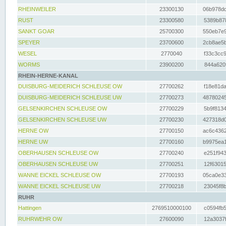
RHEINWEILER
23300130
06b978dd
RUST
23300580
5389b878
SANKT GOAR
25700300
550eb7e9
SPEYER
23700600
2cb8ae5b
WESEL
2770040
f33c3cc9
WORMS
23900200
844a620f
RHEIN-HERNE-KANAL
DUISBURG-MEIDERICH SCHLEUSE OW
27700262
f18e81da
DUISBURG-MEIDERICH SCHLEUSE UW
27700273
48780245
GELSENKIRCHEN SCHLEUSE OW
27700229
5b9f8134
GELSENKIRCHEN SCHLEUSE UW
27700230
427318d0
HERNE OW
27700150
ac6c4362
HERNE UW
27700160
b9975ea1
OBERHAUSEN SCHLEUSE OW
27700240
e251f943
OBERHAUSEN SCHLEUSE UW
27700251
12f63015
WANNE EICKEL SCHLEUSE OW
27700193
05ca0e33
WANNE EICKEL SCHLEUSE UW
27700218
23045f8b
RUHR
Hattingen
2769510000100
c0594fb5
RUHRWEHR OW
27600090
12a3037f