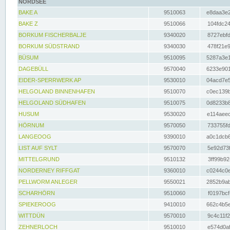
NORDSEE
BAKE A
9510063
e8daa3e2
BAKE Z
9510066
104fdc24
BORKUM FISCHERBALJE
9340020
8727ebfd
BORKUM SÜDSTRAND
9340030
478f21e9
BÜSUM
9510095
5287a3e1
DAGEBÜLL
9570040
6233e901
EIDER-SPERRWERK AP
9530010
04acd7e5
HELGOLAND BINNENHAFEN
9510070
c0ec139b
HELGOLAND SÜDHAFEN
9510075
0d8233b8
HUSUM
9530020
e114aeec
HÖRNUM
9570050
733755fd
LANGEOOG
9390010
a0c1dcb6
LIST AUF SYLT
9570070
5e92d73f
MITTELGRUND
9510132
3ff99b92
NORDERNEY RIFFGAT
9360010
c0244c0e
PELLWORM ANLEGER
9550021
2852b9ab
SCHARHÖRN
9510060
f0197bcf
SPIEKEROOG
9410010
662c4b5e
WITTDÜN
9570010
9c4c11f2
ZEHNERLOCH
9510010
e574d0af