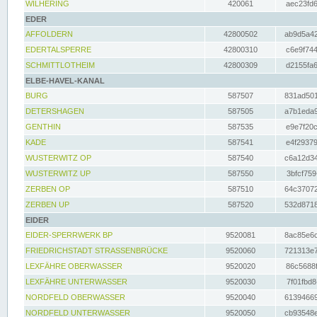
WILHERING
420061
aec23fd6
EDER
AFFOLDERN
42800502
ab9d5a42
EDERTALSPERRE
42800310
c6e9f744
SCHMITTLOTHEIM
42800309
d2155fa6
ELBE-HAVEL-KANAL
BURG
587507
831ad501
DETERSHAGEN
587505
a7b1eda9
GENTHIN
587535
e9e7f20c
KADE
587541
e4f29379
WUSTERWITZ OP
587540
c6a12d34
WUSTERWITZ UP
587550
3bfcf759
ZERBEN OP
587510
64c37072
ZERBEN UP
587520
532d8718
EIDER
EIDER-SPERRWERK BP
9520081
8ac85e6c
FRIEDRICHSTADT STRASSENBRÜCKE
9520060
721313e7
LEXFÄHRE OBERWASSER
9520020
86c5688f
LEXFÄHRE UNTERWASSER
9520030
7f01fbd8
NORDFELD OBERWASSER
9520040
61394669
NORDFELD UNTERWASSER
9520050
cb93548e