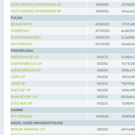
ESTE INNERES SPERRWERK AP
5950082
227b83f7
ESTE INNERES SPERRWERK BP
5950081
5fea1a12
FULDA
BONAFORTH
42900201
23721dfd
GREBENAU
42700202
acd63934
GUNTERSHAUSEN
42900100
213a585d
ROTENBURG
42700100
d1ba62a4
FINOWKANAL
EBERSWALDE OP
693170
3cd46cc7
GRAFENBRÜCK OP
693050
547422fb
LEESENBRÜCK OP
693030
f099ce74
LIEPE OP
693230
6f81b35f
LIEPE UP
693240
79d783d3
RAGÖSE OP
693190
b6bbe4f8
RUHLSDORF OP
693010
6629a4ca
STECHER OP
693210
516fbf8c
HAMME
RITTERHUDE
4940030
f49855d8
HAVEL-ODER-WASSERSTRASSE
BERLIN-SPANDAU OP
580300
e607a4b6