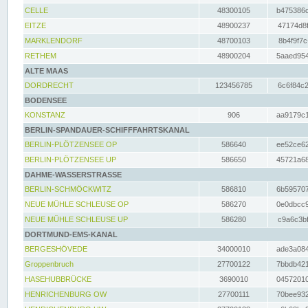
CELLE
48300105
b475386c
EITZE
48900237
47174d8f
MARKLENDORF
48700103
8b4f9f7c
RETHEM
48900204
5aaed954
ALTE MAAS
DORDRECHT
123456785
6c6f84c2
BODENSEE
KONSTANZ
906
aa9179c1
BERLIN-SPANDAUER-SCHIFFFAHRTSKANAL
BERLIN-PLÖTZENSEE OP
586640
ee52ce62
BERLIN-PLÖTZENSEE UP
586650
45721a68
DAHME-WASSERSTRASSE
BERLIN-SCHMÖCKWITZ
586810
6b595707
NEUE MÜHLE SCHLEUSE OP
586270
0e0dbcc9
NEUE MÜHLE SCHLEUSE UP
586280
c9a6c3bf
DORTMUND-EMS-KANAL
BERGESHÖVEDE
34000010
ade3a084
Groppenbruch
27700122
7bbdb421
HASEHUBBRÜCKE
3690010
04572010
HENRICHENBURG OW
27700111
70bee932