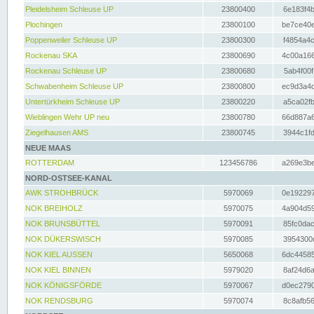
Pleidelsheim Schleuse UP
23800400
6e183f4b
Plochingen
23800100
be7ce40e
Poppenweiler Schleuse UP
23800300
f4854a4c
Rockenau SKA
23800690
4c00a166
Rockenau Schleuse UP
23800680
5ab4f00f
Schwabenheim Schleuse UP
23800800
ec9d3a4d
Untertürkheim Schleuse UP
23800220
a5ca02fb
Wieblingen Wehr UP neu
23800780
66d887a6
Ziegelhausen AMS
23800745
3944c1fd
NEUE MAAS
ROTTERDAM
123456786
a269e3be
NORD-OSTSEE-KANAL
AWK STROHBRÜCK
5970069
0e192297
NOK BREIHOLZ
5970075
4a904d59
NOK BRUNSBÜTTEL
5970091
85fc0dac
NOK DÜKERSWISCH
5970085
3954300d
NOK KIEL AUSSEN
5650068
6dc44585
NOK KIEL BINNEN
5979020
8af24d6a
NOK KÖNIGSFÖRDE
5970067
d0ec2790
NOK RENDSBURG
5970074
8c8afb56