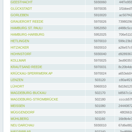
GEESTHACHT
5930060
44f7e955
GLÜCKSTADT
5970035
1f1bbed7
GORLEBEN
5910020
ac507f42
GRAUERORT REEDE
5970026
7398029b
HAMBURG ST. PAULI
5952050
d488c5cc
HAMBURG-HARBURG
5952025
706e5110
HETLINGEN
5970010
599c23b1
HITZACKER
5920010
a26e57c9
HOHNSTORF
5930040
d9289367
KOLLMAR
5970025
3ed90357
KRAUTSAND REEDE
5970031
8c20b4dc
KRÜCKAU-SPERRWERK AP
5970024
a653eb04
LENZEN
503120
c80a4f21
LÜHORT
5960010
8d18d129
MAGDEBURG-BUCKAU
502170
b8567c1e
MAGDEBURG-STROMBRÜCKE
502180
ccccb57f
MEISSEN
501080
24440872
MÜGGENDORF
503070
48f2661f
MÜHLBERG
501160
16b9b4e7
NEU DARCHAU
5930010
67d6e882
NIEGRIPP AP
502240
3adf88fd