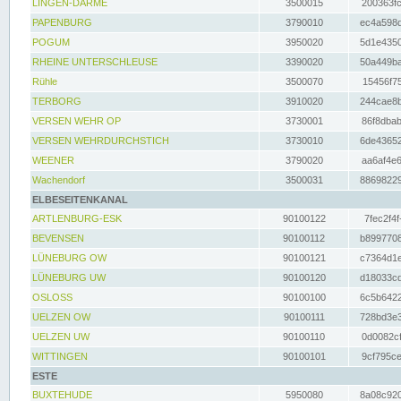
LINGEN-DARME
3500015
200363fc
PAPENBURG
3790010
ec4a598d
POGUM
3950020
5d1e4350
RHEINE UNTERSCHLEUSE
3390020
50a449ba
Rühle
3500070
15456f75
TERBORG
3910020
244cae8b
VERSEN WEHR OP
3730001
86f8dbab
VERSEN WEHRDURCHSTICH
3730010
6de43652
WEENER
3790020
aa6af4e6
Wachendorf
3500031
88698229
ELBESEITENKANAL
ARTLENBURG-ESK
90100122
7fec2f4f
BEVENSEN
90100112
b8997708
LÜNEBURG OW
90100121
c7364d1e
LÜNEBURG UW
90100120
d18033cd
OSLOSS
90100100
6c5b6422
UELZEN OW
90100111
728bd3e3
UELZEN UW
90100110
0d0082cf
WITTINGEN
90100101
9cf795ce
ESTE
BUXTEHUDE
5950080
8a08c920