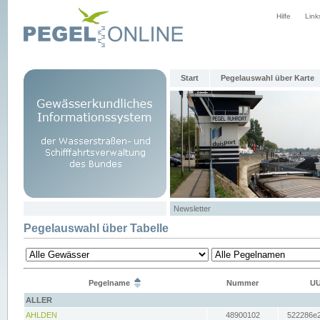
Hilfe
Link
Start
Pegelauswahl über Karte
Newsletter
Pegelauswahl über Tabelle
Pegelname
Nummer
UU
ALLER
AHLDEN
48900102
522286e2