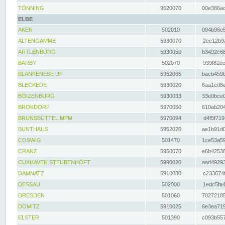
TÖNNING
9520070
00e386ac
ELBE
AKEN
502010
094b96e5
ALTENGAMME
5930070
2ee12b9a
ARTLENBURG
5930050
b3492c68
BARBY
502070
939f82ec
BLANKENESE UF
5952065
bacb459b
BLECKEDE
5930020
6aa1cd8e
BOIZENBURG
5930033
33e0bce0
BROKDORF
5970050
610ab204
BRUNSBÜTTEL MPM
5970094
d4f5f719
BUNTHAUS
5952020
ae1b91d0
COSWIG
501470
1ce53a59
CRANZ
5950070
e6b42536
CUXHAVEN STEUBENHÖFT
5990020
aad49293
DAMNATZ
5910030
c233674f
DESSAU
502000
1edc5fa4
DRESDEN
501060
70272185
DÖMITZ
5910025
6e3ea719
ELSTER
501390
c093b557