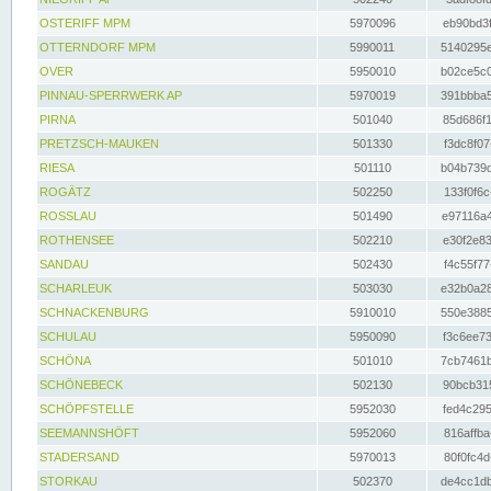
OSTERIFF MPM
5970096
eb90bd3f
OTTERNDORF MPM
5990011
5140295e
OVER
5950010
b02ce5c0
PINNAU-SPERRWERK AP
5970019
391bbba5
PIRNA
501040
85d686f1
PRETZSCH-MAUKEN
501330
f3dc8f07
RIESA
501110
b04b739d
ROGÄTZ
502250
133f0f6c
ROSSLAU
501490
e97116a4
ROTHENSEE
502210
e30f2e83
SANDAU
502430
f4c55f77
SCHARLEUK
503030
e32b0a28
SCHNACKENBURG
5910010
550e3885
SCHULAU
5950090
f3c6ee73
SCHÖNA
501010
7cb7461b
SCHÖNEBECK
502130
90bcb315
SCHÖPFSTELLE
5952030
fed4c295
SEEMANNSHÖFT
5952060
816affba
STADERSAND
5970013
80f0fc4d
STORKAU
502370
de4cc1db