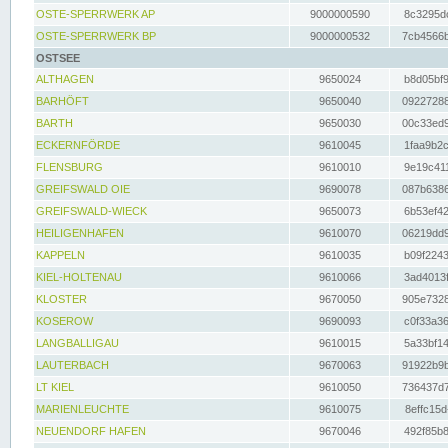
OSTE-SPERRWERK AP
9000000590
8c3295dc
OSTE-SPERRWERK BP
9000000532
7cb4566b
OSTSEE
ALTHAGEN
9650024
b8d05bf9
BARHÖFT
9650040
09227288
BARTH
9650030
00c33ed9
ECKERNFÖRDE
9610045
1faa9b2c
FLENSBURG
9610010
9e19c411
GREIFSWALD OIE
9690078
087b6386
GREIFSWALD-WIECK
9650073
6b53ef42
HEILIGENHAFEN
9610070
06219dd9
KAPPELN
9610035
b09f2243
KIEL-HOLTENAU
9610066
3ad4013f
KLOSTER
9670050
905e7328
KOSEROW
9690093
c0f33a36
LANGBALLIGAU
9610015
5a33bf14
LAUTERBACH
9670063
91922b9b
LT KIEL
9610050
736437d7
MARIENLEUCHTE
9610075
8effc15d
NEUENDORF HAFEN
9670046
492f85b8