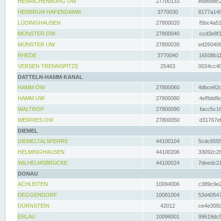
HENRICHENBURG UW
27700133
e6b68bc2
HERBRUM HAFENDAMM
3770030
8177a148
LÜDINGHAUSEN
27800020
f5bc4a51
MÜNSTER OW
27800040
ccd3e8f1
MÜNSTER UW
27800030
ed260406
RHEDE
3770040
16508b11
VERSEN TRENNSPITZE
25463
0024cc40
DATTELN-HAMM-KANAL
HAMM OW
27800060
4dbce62d
HAMM UW
27800080
4ef9dd9c
WALTROP
27800090
facc5c16
WERRIES OW
27800050
d31767ef
DIEMEL
DIEMELTALSPERRE
44100104
5cdc6555
HELMINGHAUSEN
44100206
33092c28
WILHELMSBRÜCKE
44100024
7deedc21
DONAU
ACHLEITEN
10094006
c389c9e2
DEGGENDORF
10081004
53d40547
DÜRNSTEIN
42012
ce4e3050
ERLAU
10096001
99619dc5