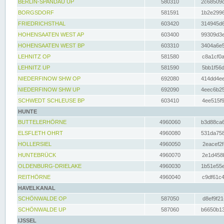
BERLIN-SPANDAU UP
580310
2c68509c
BORGSDORF
581591
1b2e2996
FRIEDRICHSTHAL
603420
314945d6
HOHENSAATEN WEST AP
603400
99309d3e
HOHENSAATEN WEST BP
603310
3404a6e5
LEHNITZ OP
581580
c8a1cf0a
LEHNITZ UP
581590
5bb1f56d
NIEDERFINOW SHW OP
692080
414dd4ee
NIEDERFINOW SHW UP
692090
4eec6b25
SCHWEDT SCHLEUSE BP
603410
4ee515f9
HUNTE
BUTTELERHÖRNE
4960060
b3d88ca6
ELSFLETH OHRT
4960080
531da758
HOLLERSIEL
4960050
2eacef2f
HUNTEBRÜCK
4960070
2e1d458b
OLDENBURG-DRIELAKE
4960030
1b51e55e
REITHÖRNE
4960040
c9df61c4
HAVELKANAL
SCHÖNWALDE OP
587050
d8ef9f21
SCHÖNWALDE UP
587060
b6650b13
IJSSEL