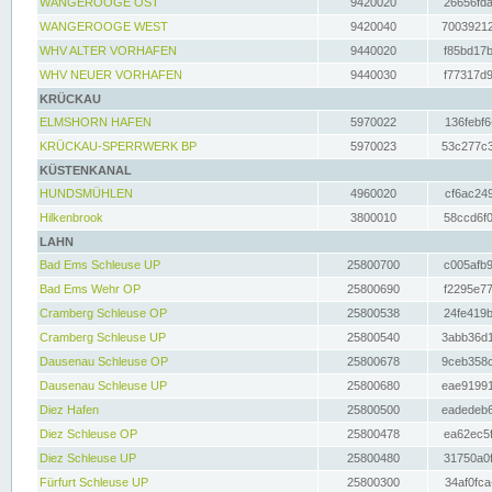
WANGEROOGE OST
9420020
26656fda
WANGEROOGE WEST
9420040
70039212
WHV ALTER VORHAFEN
9440020
f85bd17b
WHV NEUER VORHAFEN
9440030
f77317d9
KRÜCKAU
ELMSHORN HAFEN
5970022
136febf6
KRÜCKAU-SPERRWERK BP
5970023
53c277c3
KÜSTENKANAL
HUNDSMÜHLEN
4960020
cf6ac249
Hilkenbrook
3800010
58ccd6f0
LAHN
Bad Ems Schleuse UP
25800700
c005afb9
Bad Ems Wehr OP
25800690
f2295e77
Cramberg Schleuse OP
25800538
24fe419b
Cramberg Schleuse UP
25800540
3abb36d1
Dausenau Schleuse OP
25800678
9ceb358c
Dausenau Schleuse UP
25800680
eae91991
Diez Hafen
25800500
eadedeb6
Diez Schleuse OP
25800478
ea62ec5f
Diez Schleuse UP
25800480
31750a0f
Fürfurt Schleuse UP
25800300
34af0fca