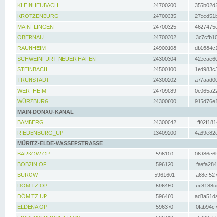
KLEINHEUBACH
24700200
355b02d2
KROTZENBURG
24700335
27eed51b
MAINFLINGEN
24700325
4627475d
OBERNAU
24700302
3c7cfb10
RAUNHEIM
24900108
db1684c1
SCHWEINFURT NEUER HAFEN
24300304
42ecae60
STEINBACH
24500100
1ed983c3
TRUNSTADT
24300202
a77aad00
WERTHEIM
24709089
0e065a22
WÜRZBURG
24300600
915d76e1
MAIN-DONAU-KANAL
BAMBERG
24300042
ff02f181
RIEDENBURG_UP
13409200
4a69e82e
MÜRITZ-ELDE-WASSERSTRASSE
BARKOW OP
596100
06d86c6b
BOBZIN OP
596120
faefa284
BUROW
5961601
a68cf527
DÖMITZ OP
596450
ec8188ee
DÖMITZ UP
596460
ad3a51da
ELDENA OP
596370
0fab94c7