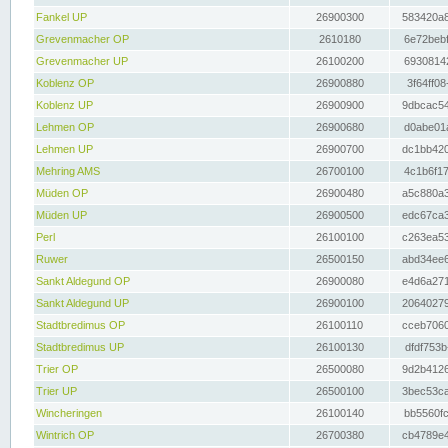
Fankel UP
26900300
583420a8
Grevenmacher OP
2610180
6e72bebf
Grevenmacher UP
26100200
69308142
Koblenz OP
26900880
3f64ff08
Koblenz UP
26900900
9dbcac54
Lehmen OP
26900680
d0abe01a
Lehmen UP
26900700
dc1bb420
Mehring AMS
26700100
4c1b6f17
Müden OP
26900480
a5c880a3
Müden UP
26900500
edc67ca3
Perl
26100100
c263ea53
Ruwer
26500150
abd34ee6
Sankt Aldegund OP
26900080
e4d6a271
Sankt Aldegund UP
26900100
20640279
Stadtbredimus OP
26100110
cceb7060
Stadtbredimus UP
26100130
dfdf753b
Trier OP
26500080
9d2b4126
Trier UP
26500100
3bec53ca
Wincheringen
26100140
bb5560fc
Wintrich OP
26700380
cb4789e4