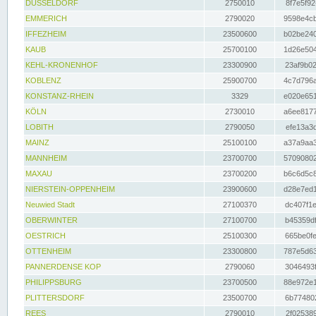
DÜSSELDORF
2750010
8f7e5f92
EMMERICH
2790020
9598e4cb
IFFEZHEIM
23500600
b02be240
KAUB
25700100
1d26e504
KEHL-KRONENHOF
23300900
23af9b02
KOBLENZ
25900700
4c7d796a
KONSTANZ-RHEIN
3329
e020e651
KÖLN
2730010
a6ee8177
LOBITH
2790050
efe13a3d
MAINZ
25100100
a37a9aa3
MANNHEIM
23700700
57090802
MAXAU
23700200
b6c6d5c8
NIERSTEIN-OPPENHEIM
23900600
d28e7ed1
Neuwied Stadt
27100370
dc407f1e
OBERWINTER
27100700
b45359df
OESTRICH
25100300
665be0fe
OTTENHEIM
23300800
787e5d63
PANNERDENSE KOP
2790060
3046493f
PHILIPPSBURG
23700500
88e972e1
PLITTERSDORF
23500700
6b774802
REES
2790010
2f025389