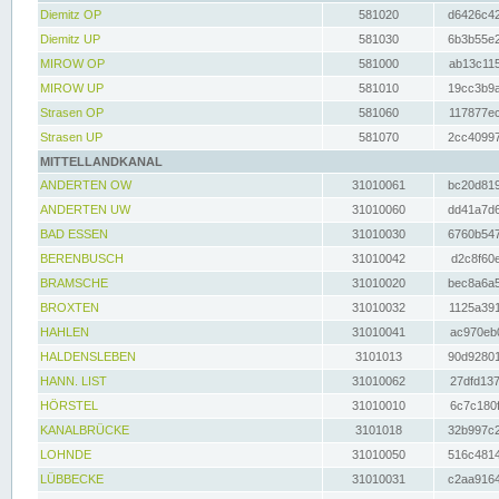
Diemitz OP
581020
d6426c42
Diemitz UP
581030
6b3b55e2
MIROW OP
581000
ab13c115
MIROW UP
581010
19cc3b9a
Strasen OP
581060
117877ec
Strasen UP
581070
2cc40997
MITTELLANDKANAL
ANDERTEN OW
31010061
bc20d819
ANDERTEN UW
31010060
dd41a7d6
BAD ESSEN
31010030
6760b547
BERENBUSCH
31010042
d2c8f60e
BRAMSCHE
31010020
bec8a6a5
BROXTEN
31010032
1125a391
HAHLEN
31010041
ac970eb0
HALDENSLEBEN
3101013
90d92801
HANN. LIST
31010062
27dfd137
HÖRSTEL
31010010
6c7c180f
KANALBRÜCKE
3101018
32b997c2
LOHNDE
31010050
516c4814
LÜBBECKE
31010031
c2aa9164