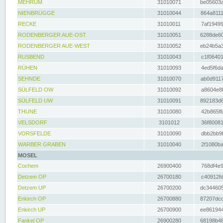
MEHRUM
31010071
be05603a
NIENBRÜGGE
31010044
864a8111
RECKE
31010011
7af19499
RODENBERGER AUE-OST
31010051
6288de60
RODENBERGER AUE-WEST
31010052
eb24b5a3
RUSBEND
31010043
c1f06401
RÜHEN
31010093
4ed5f6da
SEHNDE
31010070
ab0d9117
SÜLFELD OW
31010092
a8604e8f
SÜLFELD UW
31010091
892183d6
THUNE
31010080
42b865fb
VELSDORF
3101012
36f80081
VORSFELDE
31010090
dbb2bb9f
WARBER GRABEN
31010040
2f1080ba
MOSEL
Cochem
26900400
768df4e9
Detzem OP
26700180
c40912fd
Detzem UP
26700200
dc344605
Enkirch OP
26700880
87207dcd
Enkirch UP
26700900
ee861944
Fankel OP
26900280
68198b48