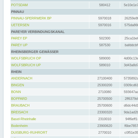
POTSDAM
580412
5e10e1e7
PINNAU
PINNAU-SPERRWERK BP
5970018
26259e8f
UETERSEN
5970016
575da86f
PAREYER VERBINDUNGSKANAL
PAREY EP
502300
25ca1bef
PAREY UP
587530
bafddcbf
RHEINSBERGER GEWÄSSER
WOLFSBRUCH OP
589000
4d00c13e
WOLFSBRUCH UP
589010
3d43a8d7
RHEIN
ANDERNACH
27100400
5735892a
BINGEN
25300200
0309cd61
BONN
2710080
593647aa
BOPPARD
25700500
2ff6379d
BRAUBACH
25700600
d6dc44d1
BREISACH
23300320
9da1ad2b
Basel-Rheinhalle
2310010
94f6eff1
Bodenheim
23900620
f6be7857
DUISBURG-RUHRORT
2770010
c0f51e35