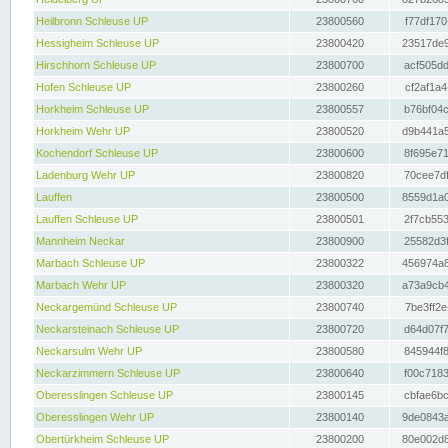
Heilbronn Schleuse UP
23800560
f77df170
Hessigheim Schleuse UP
23800420
23517de9
Hirschhorn Schleuse UP
23800700
acf505dd
Hofen Schleuse UP
23800260
cf2af1a4
Horkheim Schleuse UP
23800557
b76bf04c
Horkheim Wehr UP
23800520
d9b441a5
Kochendorf Schleuse UP
23800600
8f695e71
Ladenburg Wehr UP
23800820
70cee7df
Lauffen
23800500
8559d1a0
Lauffen Schleuse UP
23800501
2f7cb553
Mannheim Neckar
23800900
25582d3f
Marbach Schleuse UP
23800322
456974a8
Marbach Wehr UP
23800320
a73a9cb4
Neckargemünd Schleuse UP
23800740
7be3ff2e
Neckarsteinach Schleuse UP
23800720
d64d07f7
Neckarsulm Wehr UP
23800580
845944f8
Neckarzimmern Schleuse UP
23800640
f00c7183
Oberesslingen Schleuse UP
23800145
cbfae6bc
Oberesslingen Wehr UP
23800140
9de0843a
Obertürkheim Schleuse UP
23800200
80e002d8