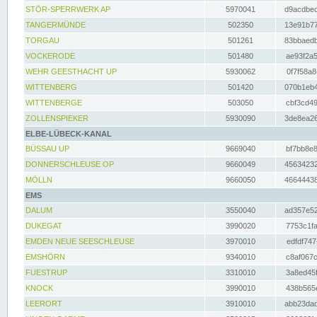
STÖR-SPERRWERK AP
5970041
d9acdbec
TANGERMÜNDE
502350
13e91b77
TORGAU
501261
83bbaedb
VOCKERODE
501480
ae93f2a5
WEHR GEESTHACHT UP
5930062
0f7f58a8
WITTENBERG
501420
070b1eb4
WITTENBERGE
503050
cbf3cd49
ZOLLENSPIEKER
5930090
3de8ea26
ELBE-LÜBECK-KANAL
BÜSSAU UP
9669040
bf7bb8e8
DONNERSCHLEUSE OP
9660049
45634232
MÖLLN
9660050
46644438
EMS
DALUM
3550040
ad357e52
DUKEGAT
3990020
7753c1fa
EMDEN NEUE SEESCHLEUSE
3970010
edfdf747
EMSHÖRN
9340010
c8af067c
FUESTRUP
3310010
3a8ed45f
KNOCK
3990010
438b565e
LEERORT
3910010
abb23dad