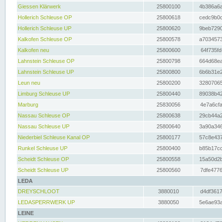
Giessen Klärwerk
25800100
4b386a6a
Hollerich Schleuse OP
25800618
cedc9b0c
Hollerich Schleuse UP
25800620
9beb7290
Kalkofen Schleuse OP
25800578
a7034573
Kalkofen neu
25800600
64f735fd
Lahnstein Schleuse OP
25800798
664d68ea
Lahnstein Schleuse UP
25800800
6b6b31e2
Leun neu
25800200
32807065
Limburg Schleuse UP
25800440
89038b42
Marburg
25830056
4e7a6cfa
Nassau Schleuse OP
25800638
29cb44a2
Nassau Schleuse UP
25800640
3a90a346
Niederbiel Schleuse Kanal OP
25800177
57c8e437
Runkel Schleuse UP
25800400
b85b17cc
Scheidt Schleuse OP
25800558
15a50d2b
Scheidt Schleuse UP
25800560
7dfe4776
LEDA
DREYSCHLOOT
3880010
d4df3617
LEDASPERRWERK UP
3880050
5e6ae93a
LEINE