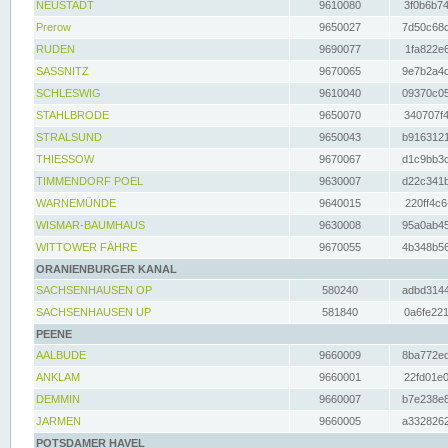
NEUSTADT
9610080
3f0b6b74
Prerow
9650027
7d50c68c
RUDEN
9690077
1fa822e6
SASSNITZ
9670065
9e7b2a4d
SCHLESWIG
9610040
09370c05
STAHLBRODE
9650070
340707f4
STRALSUND
9650043
b9163121
THIESSOW
9670067
d1c9bb3c
TIMMENDORF POEL
9630007
d22c341b
WARNEMÜNDE
9640015
220ff4c6
WISMAR-BAUMHAUS
9630008
95a0ab45
WITTOWER FÄHRE
9670055
4b348b56
ORANIENBURGER KANAL
SACHSENHAUSEN OP
580240
adbd3144
SACHSENHAUSEN UP
581840
0a6fe221
PEENE
AALBUDE
9660009
8ba772ed
ANKLAM
9660001
22fd01e0
DEMMIN
9660007
b7e238e8
JARMEN
9660005
a3328262
POTSDAMER HAVEL