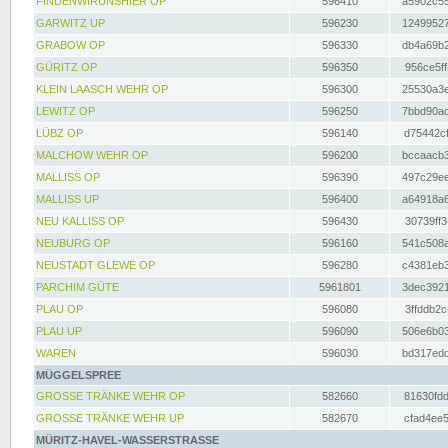
FINDENWIRUNSHIER OP
596410
a5902c55
GARWITZ UP
596230
12499527
GRABOW OP
596330
db4a69b2
GÜRITZ OP
596350
956ce5ff
KLEIN LAASCH WEHR OP
596300
25530a3e
LEWITZ OP
596250
7bbd90ad
LÜBZ OP
596140
d75442cf
MALCHOW WEHR OP
596200
bccaacb3
MALLISS OP
596390
497c29ee
MALLISS UP
596400
a64918a6
NEU KALLISS OP
596430
30739ff3
NEUBURG OP
596160
541c508a
NEUSTADT GLEWE OP
596280
c4381eb3
PARCHIM GÜTE
5961801
3dec3921
PLAU OP
596080
3ffddb2c
PLAU UP
596090
506e6b03
WAREN
596030
bd317edd
MÜGGELSPREE
GROSSE TRÄNKE WEHR OP
582660
81630fdd
GROSSE TRÄNKE WEHR UP
582670
cfad4ee5
MÜRITZ-HAVEL-WASSERSTRASSE