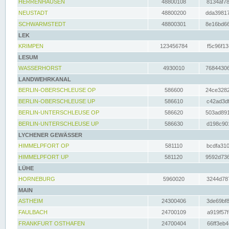
HERRENHAUSEN
48800108
8134af78
NEUSTADT
48800200
dda39817
SCHWARMSTEDT
48800301
8e16bd66
LEK
KRIMPEN
123456784
f5c96f13
LESUM
WASSERHORST
4930010
76844306
LANDWEHRKANAL
BERLIN-OBERSCHLEUSE OP
586600
24ce3282
BERLIN-OBERSCHLEUSE UP
586610
c42ad3df
BERLIN-UNTERSCHLEUSE OP
586620
503ad891
BERLIN-UNTERSCHLEUSE UP
586630
d198c901
LYCHENER GEWÄSSER
HIMMELPFORT OP
581110
bcdfa310
HIMMELPFORT UP
581120
9592d736
LÜHE
HORNEBURG
5960020
3244d787
MAIN
ASTHEIM
24300406
3de69bf8
FAULBACH
24700109
a919f57f
FRANKFURT OSTHAFEN
24700404
66ff3eb4