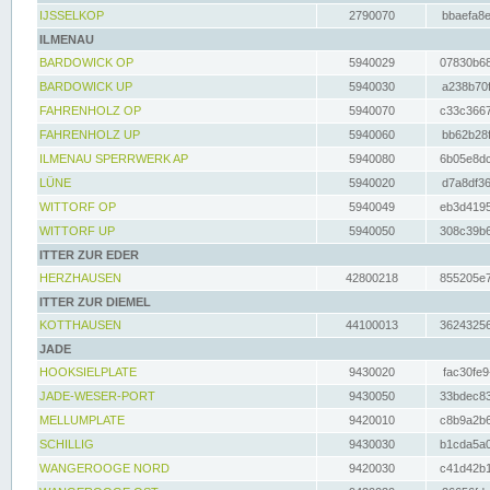
IJSSELKOP
2790070
bbaefa8e
ILMENAU
BARDOWICK OP
5940029
07830b68
BARDOWICK UP
5940030
a238b70f
FAHRENHOLZ OP
5940070
c33c3667
FAHRENHOLZ UP
5940060
bb62b28f
ILMENAU SPERRWERK AP
5940080
6b05e8dc
LÜNE
5940020
d7a8df36
WITTORF OP
5940049
eb3d4195
WITTORF UP
5940050
308c39b6
ITTER ZUR EDER
HERZHAUSEN
42800218
855205e7
ITTER ZUR DIEMEL
KOTTHAUSEN
44100013
36243256
JADE
HOOKSIELPLATE
9430020
fac30fe9
JADE-WESER-PORT
9430050
33bdec83
MELLUMPLATE
9420010
c8b9a2b6
SCHILLIG
9430030
b1cda5a0
WANGEROOGE NORD
9420030
c41d42b1