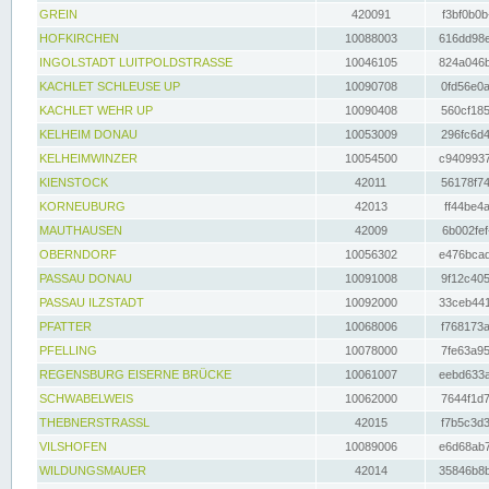
GREIN
420091
f3bf0b0b
HOFKIRCHEN
10088003
616dd98e
INGOLSTADT LUITPOLDSTRASSE
10046105
824a046b
KACHLET SCHLEUSE UP
10090708
0fd56e0a
KACHLET WEHR UP
10090408
560cf185
KELHEIM DONAU
10053009
296fc6d4
KELHEIMWINZER
10054500
c9409937
KIENSTOCK
42011
56178f74
KORNEUBURG
42013
ff44be4a
MAUTHAUSEN
42009
6b002fef
OBERNDORF
10056302
e476bcad
PASSAU DONAU
10091008
9f12c405
PASSAU ILZSTADT
10092000
33ceb441
PFATTER
10068006
f768173a
PFELLING
10078000
7fe63a95
REGENSBURG EISERNE BRÜCKE
10061007
eebd633a
SCHWABELWEIS
10062000
7644f1d7
THEBNERSTRASSL
42015
f7b5c3d3
VILSHOFEN
10089006
e6d68ab7
WILDUNGSMAUER
42014
35846b8b