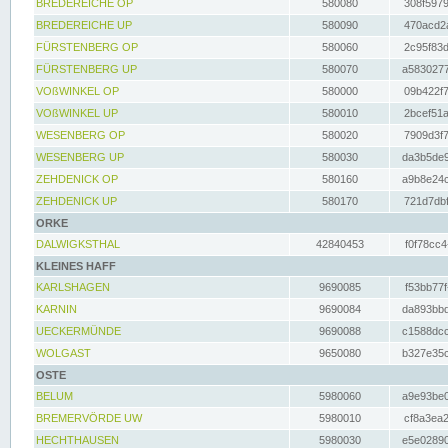
BREDEREICHE OP
580080
308f5979
BREDEREICHE UP
580090
470acd2a
FÜRSTENBERG OP
580060
2c95f83d
FÜRSTENBERG UP
580070
a5830277
VOßWINKEL OP
580000
09b422f7
VOßWINKEL UP
580010
2bcef51a
WESENBERG OP
580020
7909d3f7
WESENBERG UP
580030
da3b5de9
ZEHDENICK OP
580160
a9b8e24c
ZEHDENICK UP
580170
721d7dbf
ORKE
DALWIGKSTHAL
42840453
f0f78cc4
KLEINES HAFF
KARLSHAGEN
9690085
f53bb77f
KARNIN
9690084
da893bbd
UECKERMÜNDE
9690088
c1588dcc
WOLGAST
9650080
b327e35c
OSTE
BELUM
5980060
a9e93be0
BREMERVÖRDE UW
5980010
cf8a3ea2
HECHTHAUSEN
5980030
e5e02890