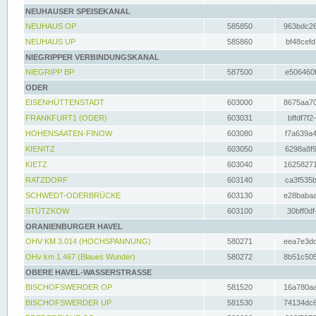
NEUHAUSER SPEISEKANAL
NEUHAUS OP
585850
963bdc26
NEUHAUS UP
585860
bf48cefd
NIEGRIPPER VERBINDUNGSKANAL
NIEGRIPP BP
587500
e506460f
ODER
EISENHÜTTENSTADT
603000
8675aa70
FRANKFURT1 (ODER)
603031
bffdf7f2
HOHENSAATEN-FINOW
603080
f7a639a4
KIENITZ
603050
6298a8f9
KIETZ
603040
16258271
RATZDORF
603140
ca3f535b
SCHWEDT-ODERBRÜCKE
603130
e28babaa
STÜTZKOW
603100
30bff0df
ORANIENBURGER HAVEL
OHV KM 3.014 (HOCHSPANNUNG)
580271
eea7e3dc
OHv km 1.467 (Blaues Wunder)
580272
8b51c505
OBERE HAVEL-WASSERSTRASSE
BISCHOFSWERDER OP
581520
16a780aa
BISCHOFSWERDER UP
581530
74134dc6