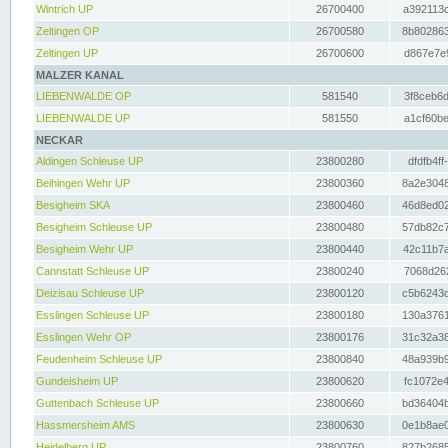
Wintrich UP
26700400
a392113c
Zeltingen OP
26700580
8b802863
Zeltingen UP
26700600
d867e7e9
MALZER KANAL
LIEBENWALDE OP
581540
3f8ceb6d
LIEBENWALDE UP
581550
a1cf60be
NECKAR
Aldingen Schleuse UP
23800280
dfdfb4ff
Beihingen Wehr UP
23800360
8a2e3048
Besigheim SKA
23800460
46d8ed02
Besigheim Schleuse UP
23800480
57db82c7
Besigheim Wehr UP
23800440
42c11b7a
Cannstatt Schleuse UP
23800240
7068d262
Deizisau Schleuse UP
23800120
c5b6243d
Esslingen Schleuse UP
23800180
130a3761
Esslingen Wehr OP
23800176
31c32a38
Feudenheim Schleuse UP
23800840
48a939b9
Gundelsheim UP
23800620
fc1072e4
Guttenbach Schleuse UP
23800660
bd36404b
Hassmersheim AMS
23800630
0e1b8ae0
Heidelberg UP
23800760
827b2685