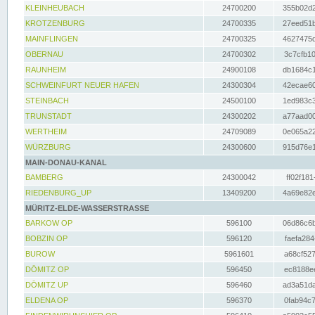
KLEINHEUBACH
24700200
355b02d2
KROTZENBURG
24700335
27eed51b
MAINFLINGEN
24700325
4627475d
OBERNAU
24700302
3c7cfb10
RAUNHEIM
24900108
db1684c1
SCHWEINFURT NEUER HAFEN
24300304
42ecae60
STEINBACH
24500100
1ed983c3
TRUNSTADT
24300202
a77aad00
WERTHEIM
24709089
0e065a22
WÜRZBURG
24300600
915d76e1
MAIN-DONAU-KANAL
BAMBERG
24300042
ff02f181
RIEDENBURG_UP
13409200
4a69e82e
MÜRITZ-ELDE-WASSERSTRASSE
BARKOW OP
596100
06d86c6b
BOBZIN OP
596120
faefa284
BUROW
5961601
a68cf527
DÖMITZ OP
596450
ec8188ee
DÖMITZ UP
596460
ad3a51da
ELDENA OP
596370
0fab94c7