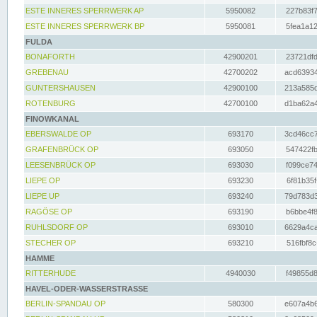
ESTE INNERES SPERRWERK AP
5950082
227b83f7
ESTE INNERES SPERRWERK BP
5950081
5fea1a12
FULDA
BONAFORTH
42900201
23721dfd
GREBENAU
42700202
acd63934
GUNTERSHAUSEN
42900100
213a585d
ROTENBURG
42700100
d1ba62a4
FINOWKANAL
EBERSWALDE OP
693170
3cd46cc7
GRAFENBRÜCK OP
693050
547422fb
LEESENBRÜCK OP
693030
f099ce74
LIEPE OP
693230
6f81b35f
LIEPE UP
693240
79d783d3
RAGÖSE OP
693190
b6bbe4f8
RUHLSDORF OP
693010
6629a4ca
STECHER OP
693210
516fbf8c
HAMME
RITTERHUDE
4940030
f49855d8
HAVEL-ODER-WASSERSTRASSE
BERLIN-SPANDAU OP
580300
e607a4b6