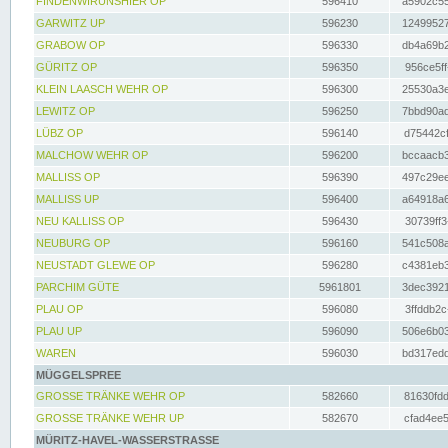
FINDENWIRUNSHIER OP
596410
a5902c55
GARWITZ UP
596230
12499527
GRABOW OP
596330
db4a69b2
GÜRITZ OP
596350
956ce5ff
KLEIN LAASCH WEHR OP
596300
25530a3e
LEWITZ OP
596250
7bbd90ad
LÜBZ OP
596140
d75442cf
MALCHOW WEHR OP
596200
bccaacb3
MALLISS OP
596390
497c29ee
MALLISS UP
596400
a64918a6
NEU KALLISS OP
596430
30739ff3
NEUBURG OP
596160
541c508a
NEUSTADT GLEWE OP
596280
c4381eb3
PARCHIM GÜTE
5961801
3dec3921
PLAU OP
596080
3ffddb2c
PLAU UP
596090
506e6b03
WAREN
596030
bd317edd
MÜGGELSPREE
GROSSE TRÄNKE WEHR OP
582660
81630fdd
GROSSE TRÄNKE WEHR UP
582670
cfad4ee5
MÜRITZ-HAVEL-WASSERSTRASSE