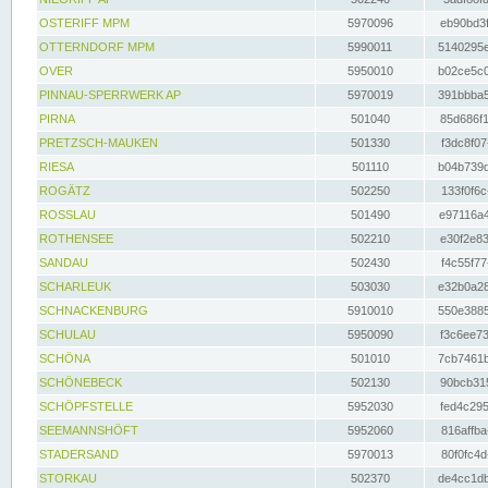
OSTERIFF MPM
5970096
eb90bd3f
OTTERNDORF MPM
5990011
5140295e
OVER
5950010
b02ce5c0
PINNAU-SPERRWERK AP
5970019
391bbba5
PIRNA
501040
85d686f1
PRETZSCH-MAUKEN
501330
f3dc8f07
RIESA
501110
b04b739d
ROGÄTZ
502250
133f0f6c
ROSSLAU
501490
e97116a4
ROTHENSEE
502210
e30f2e83
SANDAU
502430
f4c55f77
SCHARLEUK
503030
e32b0a28
SCHNACKENBURG
5910010
550e3885
SCHULAU
5950090
f3c6ee73
SCHÖNA
501010
7cb7461b
SCHÖNEBECK
502130
90bcb315
SCHÖPFSTELLE
5952030
fed4c295
SEEMANNSHÖFT
5952060
816affba
STADERSAND
5970013
80f0fc4d
STORKAU
502370
de4cc1db