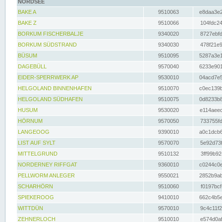
NORDSEE
BAKE A
9510063
e8daa3e2
BAKE Z
9510066
104fdc24
BORKUM FISCHERBALJE
9340020
8727ebfd
BORKUM SÜDSTRAND
9340030
478f21e9
BÜSUM
9510095
5287a3e1
DAGEBÜLL
9570040
6233e901
EIDER-SPERRWERK AP
9530010
04acd7e5
HELGOLAND BINNENHAFEN
9510070
c0ec139b
HELGOLAND SÜDHAFEN
9510075
0d8233b8
HUSUM
9530020
e114aeec
HÖRNUM
9570050
733755fd
LANGEOOG
9390010
a0c1dcb6
LIST AUF SYLT
9570070
5e92d73f
MITTELGRUND
9510132
3ff99b92
NORDERNEY RIFFGAT
9360010
c0244c0e
PELLWORM ANLEGER
9550021
2852b9ab
SCHARHÖRN
9510060
f0197bcf
SPIEKEROOG
9410010
662c4b5e
WITTDÜN
9570010
9c4c11f2
ZEHNERLOCH
9510010
e574d0af