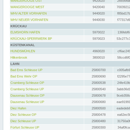
WANGEROOGE OST
9420020
26656fda
WANGEROOGE WEST
9420040
70039212
WHV ALTER VORHAFEN
9440020
f85bd17b
WHV NEUER VORHAFEN
9440030
f77317d9
KRÜCKAU
ELMSHORN HAFEN
5970022
136febf6
KRÜCKAU-SPERRWERK BP
5970023
53c277c3
KÜSTENKANAL
HUNDSMÜHLEN
4960020
cf6ac249
Hilkenbrook
3800010
58ccd6f0
LAHN
Bad Ems Schleuse UP
25800700
c005afb9
Bad Ems Wehr OP
25800690
f2295e77
Cramberg Schleuse OP
25800538
24fe419b
Cramberg Schleuse UP
25800540
3abb36d1
Dausenau Schleuse OP
25800678
9ceb358c
Dausenau Schleuse UP
25800680
eae91991
Diez Hafen
25800500
eadedeb6
Diez Schleuse OP
25800478
ea62ec5f
Diez Schleuse UP
25800480
31750a0f
Fürfurt Schleuse UP
25800300
34af0fca