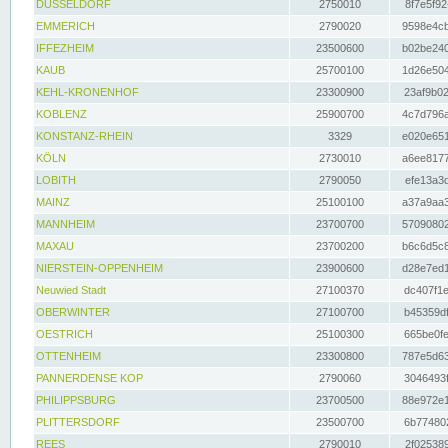
DÜSSELDORF
2750010
8f7e5f92
EMMERICH
2790020
9598e4cb
IFFEZHEIM
23500600
b02be240
KAUB
25700100
1d26e504
KEHL-KRONENHOF
23300900
23af9b02
KOBLENZ
25900700
4c7d796a
KONSTANZ-RHEIN
3329
e020e651
KÖLN
2730010
a6ee8177
LOBITH
2790050
efe13a3d
MAINZ
25100100
a37a9aa3
MANNHEIM
23700700
57090802
MAXAU
23700200
b6c6d5c8
NIERSTEIN-OPPENHEIM
23900600
d28e7ed1
Neuwied Stadt
27100370
dc407f1e
OBERWINTER
27100700
b45359df
OESTRICH
25100300
665be0fe
OTTENHEIM
23300800
787e5d63
PANNERDENSE KOP
2790060
3046493f
PHILIPPSBURG
23700500
88e972e1
PLITTERSDORF
23500700
6b774802
REES
2790010
2f025389