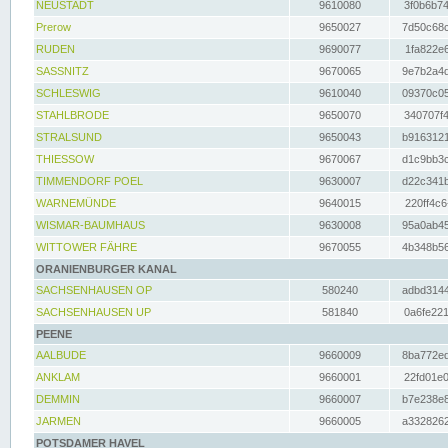
NEUSTADT
9610080
3f0b6b74
Prerow
9650027
7d50c68c
RUDEN
9690077
1fa822e6
SASSNITZ
9670065
9e7b2a4d
SCHLESWIG
9610040
09370c05
STAHLBRODE
9650070
340707f4
STRALSUND
9650043
b9163121
THIESSOW
9670067
d1c9bb3c
TIMMENDORF POEL
9630007
d22c341b
WARNEMÜNDE
9640015
220ff4c6
WISMAR-BAUMHAUS
9630008
95a0ab45
WITTOWER FÄHRE
9670055
4b348b56
ORANIENBURGER KANAL
SACHSENHAUSEN OP
580240
adbd3144
SACHSENHAUSEN UP
581840
0a6fe221
PEENE
AALBUDE
9660009
8ba772ed
ANKLAM
9660001
22fd01e0
DEMMIN
9660007
b7e238e8
JARMEN
9660005
a3328262
POTSDAMER HAVEL