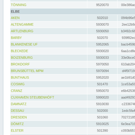
TÖNNING
9520070
00e386ac
ELBE
AKEN
502010
094b96e5
ALTENGAMME
5930070
2ee12b9a
ARTLENBURG
5930050
b3492c68
BARBY
502070
939f82ec
BLANKENESE UF
5952065
bacb459b
BLECKEDE
5930020
6aa1cd8e
BOIZENBURG
5930033
33e0bce0
BROKDORF
5970050
610ab204
BRUNSBÜTTEL MPM
5970094
d4f5f719
BUNTHAUS
5952020
ae1b91d0
COSWIG
501470
1ce53a59
CRANZ
5950070
e6b42536
CUXHAVEN STEUBENHÖFT
5990020
aad49293
DAMNATZ
5910030
c233674f
DESSAU
502000
1edc5fa4
DRESDEN
501060
70272185
DÖMITZ
5910025
6e3ea719
ELSTER
501390
c093b557