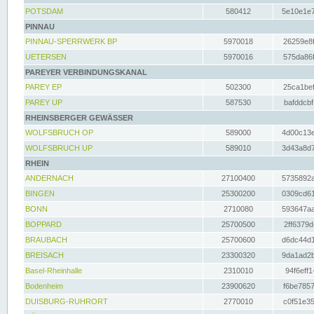
POTSDAM
580412
5e10e1e7
PINNAU
PINNAU-SPERRWERK BP
5970018
26259e8f
UETERSEN
5970016
575da86f
PAREYER VERBINDUNGSKANAL
PAREY EP
502300
25ca1bef
PAREY UP
587530
bafddcbf
RHEINSBERGER GEWÄSSER
WOLFSBRUCH OP
589000
4d00c13e
WOLFSBRUCH UP
589010
3d43a8d7
RHEIN
ANDERNACH
27100400
5735892a
BINGEN
25300200
0309cd61
BONN
2710080
593647aa
BOPPARD
25700500
2ff6379d
BRAUBACH
25700600
d6dc44d1
BREISACH
23300320
9da1ad2b
Basel-Rheinhalle
2310010
94f6eff1
Bodenheim
23900620
f6be7857
DUISBURG-RUHRORT
2770010
c0f51e35