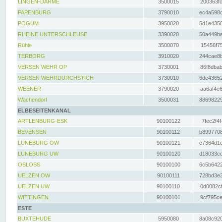
LINGEN-DARME
3500015
200363fc
PAPENBURG
3790010
ec4a598d
POGUM
3950020
5d1e4350
RHEINE UNTERSCHLEUSE
3390020
50a449ba
Rühle
3500070
15456f75
TERBORG
3910020
244cae8b
VERSEN WEHR OP
3730001
86f8dbab
VERSEN WEHRDURCHSTICH
3730010
6de43652
WEENER
3790020
aa6af4e6
Wachendorf
3500031
88698229
ELBESEITENKANAL
ARTLENBURG-ESK
90100122
7fec2f4f
BEVENSEN
90100112
b8997708
LÜNEBURG OW
90100121
c7364d1e
LÜNEBURG UW
90100120
d18033cd
OSLOSS
90100100
6c5b6422
UELZEN OW
90100111
728bd3e3
UELZEN UW
90100110
0d0082cf
WITTINGEN
90100101
9cf795ce
ESTE
BUXTEHUDE
5950080
8a08c920