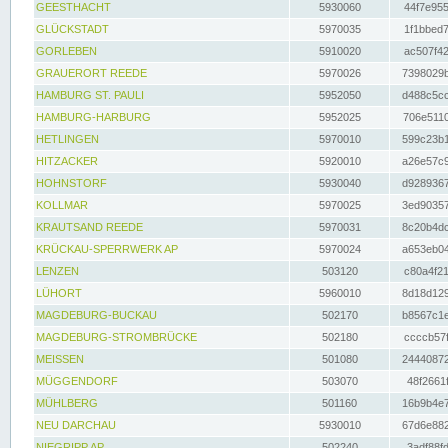
GEESTHACHT
5930060
44f7e955
GLÜCKSTADT
5970035
1f1bbed7
GORLEBEN
5910020
ac507f42
GRAUERORT REEDE
5970026
7398029b
HAMBURG ST. PAULI
5952050
d488c5cc
HAMBURG-HARBURG
5952025
706e5110
HETLINGEN
5970010
599c23b1
HITZACKER
5920010
a26e57c9
HOHNSTORF
5930040
d9289367
KOLLMAR
5970025
3ed90357
KRAUTSAND REEDE
5970031
8c20b4dc
KRÜCKAU-SPERRWERK AP
5970024
a653eb04
LENZEN
503120
c80a4f21
LÜHORT
5960010
8d18d129
MAGDEBURG-BUCKAU
502170
b8567c1e
MAGDEBURG-STROMBRÜCKE
502180
ccccb57f
MEISSEN
501080
24440872
MÜGGENDORF
503070
48f2661f
MÜHLBERG
501160
16b9b4e7
NEU DARCHAU
5930010
67d6e882
NIEGRIPP AP
502240
3adf88fd