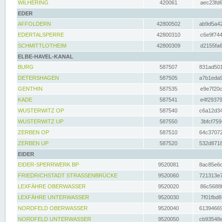
WILHERING
420061
aec23fd6
EDER
AFFOLDERN
42800502
ab9d5a42
EDERTALSPERRE
42800310
c6e9f744
SCHMITTLOTHEIM
42800309
d2155fa6
ELBE-HAVEL-KANAL
BURG
587507
831ad501
DETERSHAGEN
587505
a7b1eda9
GENTHIN
587535
e9e7f20c
KADE
587541
e4f29379
WUSTERWITZ OP
587540
c6a12d34
WUSTERWITZ UP
587550
3bfcf759
ZERBEN OP
587510
64c37072
ZERBEN UP
587520
532d8718
EIDER
EIDER-SPERRWERK BP
9520081
8ac85e6c
FRIEDRICHSTADT STRASSENBRÜCKE
9520060
721313e7
LEXFÄHRE OBERWASSER
9520020
86c5688f
LEXFÄHRE UNTERWASSER
9520030
7f01fbd8
NORDFELD OBERWASSER
9520040
61394669
NORDFELD UNTERWASSER
9520050
cb93548e