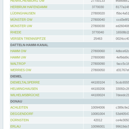
HENRICHENBURG UW
27700133
e6b68bc2
HERBRUM HAFENDAMM
3770030
8177a148
LÜDINGHAUSEN
27800020
f5bc4a51
MÜNSTER OW
27800040
ccd3e8f1
MÜNSTER UW
27800030
ed260406
RHEDE
3770040
16508b11
VERSEN TRENNSPITZE
25463
0024cc40
DATTELN-HAMM-KANAL
HAMM OW
27800060
4dbce62d
HAMM UW
27800080
4ef9dd9c
WALTROP
27800090
facc5c16
WERRIES OW
27800050
d31767ef
DIEMEL
DIEMELTALSPERRE
44100104
5cdc6555
HELMINGHAUSEN
44100206
33092c28
WILHELMSBRÜCKE
44100024
7deedc21
DONAU
ACHLEITEN
10094006
c389c9e2
DEGGENDORF
10081004
53d40547
DÜRNSTEIN
42012
ce4e3050
ERLAU
10096001
99619dc5