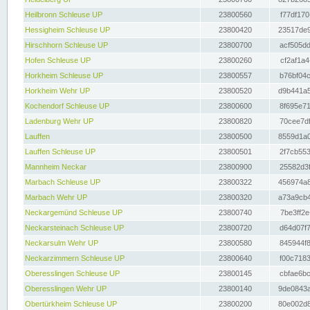
Heilbronn Schleuse UP
23800560
f77df170
Hessigheim Schleuse UP
23800420
23517de9
Hirschhorn Schleuse UP
23800700
acf505dd
Hofen Schleuse UP
23800260
cf2af1a4
Horkheim Schleuse UP
23800557
b76bf04c
Horkheim Wehr UP
23800520
d9b441a5
Kochendorf Schleuse UP
23800600
8f695e71
Ladenburg Wehr UP
23800820
70cee7df
Lauffen
23800500
8559d1a0
Lauffen Schleuse UP
23800501
2f7cb553
Mannheim Neckar
23800900
25582d3f
Marbach Schleuse UP
23800322
456974a8
Marbach Wehr UP
23800320
a73a9cb4
Neckargemünd Schleuse UP
23800740
7be3ff2e
Neckarsteinach Schleuse UP
23800720
d64d07f7
Neckarsulm Wehr UP
23800580
845944f8
Neckarzimmern Schleuse UP
23800640
f00c7183
Oberesslingen Schleuse UP
23800145
cbfae6bc
Oberesslingen Wehr UP
23800140
9de0843a
Obertürkheim Schleuse UP
23800200
80e002d8