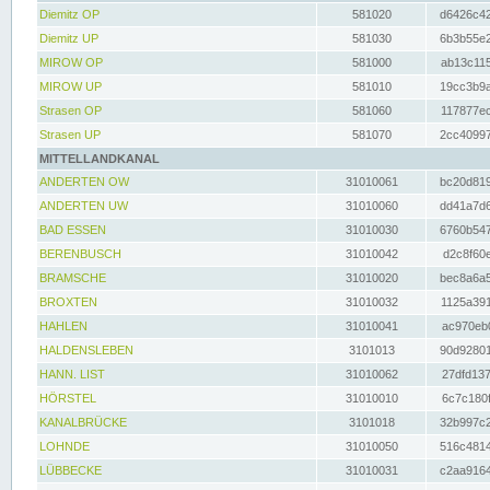
Diemitz OP
581020
d6426c42
Diemitz UP
581030
6b3b55e2
MIROW OP
581000
ab13c115
MIROW UP
581010
19cc3b9a
Strasen OP
581060
117877ec
Strasen UP
581070
2cc40997
MITTELLANDKANAL
ANDERTEN OW
31010061
bc20d819
ANDERTEN UW
31010060
dd41a7d6
BAD ESSEN
31010030
6760b547
BERENBUSCH
31010042
d2c8f60e
BRAMSCHE
31010020
bec8a6a5
BROXTEN
31010032
1125a391
HAHLEN
31010041
ac970eb0
HALDENSLEBEN
3101013
90d92801
HANN. LIST
31010062
27dfd137
HÖRSTEL
31010010
6c7c180f
KANALBRÜCKE
3101018
32b997c2
LOHNDE
31010050
516c4814
LÜBBECKE
31010031
c2aa9164