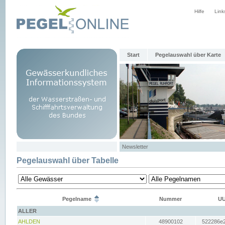
Hilfe
Link
Start
Pegelauswahl über Karte
Newsletter
Pegelauswahl über Tabelle
Pegelname
Nummer
UU
ALLER
AHLDEN
48900102
522286e2