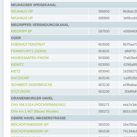
NEUHAUSER SPEISEKANAL
NEUHAUS OP
585850
963bdc26
NEUHAUS UP
585860
bf48cefd
NIEGRIPPER VERBINDUNGSKANAL
NIEGRIPP BP
587500
e506460f
ODER
EISENHÜTTENSTADT
603000
8675aa70
FRANKFURT1 (ODER)
603031
bffdf7f2
HOHENSAATEN-FINOW
603080
f7a639a4
KIENITZ
603050
6298a8f9
KIETZ
603040
16258271
RATZDORF
603140
ca3f535b
SCHWEDT-ODERBRÜCKE
603130
e28babaa
STÜTZKOW
603100
30bff0df
ORANIENBURGER HAVEL
OHV KM 3.014 (HOCHSPANNUNG)
580271
eea7e3dc
OHv km 1.467 (Blaues Wunder)
580272
8b51c505
OBERE HAVEL-WASSERSTRASSE
BISCHOFSWERDER OP
581520
16a780aa
BISCHOFSWERDER UP
581530
74134dc6