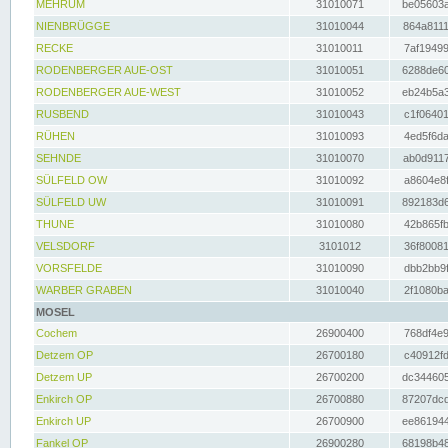
MEHRUM
31010071
be05603a
NIENBRÜGGE
31010044
864a8111
RECKE
31010011
7af19499
RODENBERGER AUE-OST
31010051
6288de60
RODENBERGER AUE-WEST
31010052
eb24b5a3
RUSBEND
31010043
c1f06401
RÜHEN
31010093
4ed5f6da
SEHNDE
31010070
ab0d9117
SÜLFELD OW
31010092
a8604e8f
SÜLFELD UW
31010091
892183d6
THUNE
31010080
42b865fb
VELSDORF
3101012
36f80081
VORSFELDE
31010090
dbb2bb9f
WARBER GRABEN
31010040
2f1080ba
MOSEL
Cochem
26900400
768df4e9
Detzem OP
26700180
c40912fd
Detzem UP
26700200
dc344605
Enkirch OP
26700880
87207dcd
Enkirch UP
26700900
ee861944
Fankel OP
26900280
68198b48