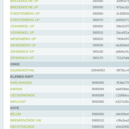
BREDEREICHE OP
580080
308f5979
BREDEREICHE UP
580090
470acd2a
FÜRSTENBERG OP
580060
2c95f83d
FÜRSTENBERG UP
580070
a5830277
VOßWINKEL OP
580000
09b422f7
VOßWINKEL UP
580010
2bcef51a
WESENBERG OP
580020
7909d3f7
WESENBERG UP
580030
da3b5de9
ZEHDENICK OP
580160
a9b8e24c
ZEHDENICK UP
580170
721d7dbf
ORKE
DALWIGKSTHAL
42840453
f0f78cc4
KLEINES HAFF
KARLSHAGEN
9690085
f53bb77f
KARNIN
9690084
da893bbd
UECKERMÜNDE
9690088
c1588dcc
WOLGAST
9650080
b327e35c
OSTE
BELUM
5980060
a9e93be0
BREMERVÖRDE UW
5980010
cf8a3ea2
HECHTHAUSEN
5980030
e5e02890