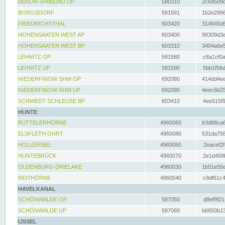
BERLIN-SPANDAU UP
580310
2c68509c
BORGSDORF
581591
1b2e2996
FRIEDRICHSTHAL
603420
314945d6
HOHENSAATEN WEST AP
603400
99309d3e
HOHENSAATEN WEST BP
603310
3404a6e5
LEHNITZ OP
581580
c8a1cf0a
LEHNITZ UP
581590
5bb1f56d
NIEDERFINOW SHW OP
692080
414dd4ee
NIEDERFINOW SHW UP
692090
4eec6b25
SCHWEDT SCHLEUSE BP
603410
4ee515f9
HUNTE
BUTTELERHÖRNE
4960060
b3d88ca6
ELSFLETH OHRT
4960080
531da758
HOLLERSIEL
4960050
2eacef2f
HUNTEBRÜCK
4960070
2e1d458b
OLDENBURG-DRIELAKE
4960030
1b51e55e
REITHÖRNE
4960040
c9df61c4
HAVELKANAL
SCHÖNWALDE OP
587050
d8ef9f21
SCHÖNWALDE UP
587060
b6650b13
IJSSEL