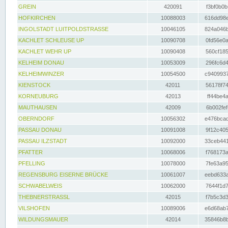
GREIN
420091
f3bf0b0b
HOFKIRCHEN
10088003
616dd98e
INGOLSTADT LUITPOLDSTRASSE
10046105
824a046b
KACHLET SCHLEUSE UP
10090708
0fd56e0a
KACHLET WEHR UP
10090408
560cf185
KELHEIM DONAU
10053009
296fc6d4
KELHEIMWINZER
10054500
c9409937
KIENSTOCK
42011
56178f74
KORNEUBURG
42013
ff44be4a
MAUTHAUSEN
42009
6b002fef
OBERNDORF
10056302
e476bcad
PASSAU DONAU
10091008
9f12c405
PASSAU ILZSTADT
10092000
33ceb441
PFATTER
10068006
f768173a
PFELLING
10078000
7fe63a95
REGENSBURG EISERNE BRÜCKE
10061007
eebd633a
SCHWABELWEIS
10062000
7644f1d7
THEBNERSTRASSL
42015
f7b5c3d3
VILSHOFEN
10089006
e6d68ab7
WILDUNGSMAUER
42014
35846b8b