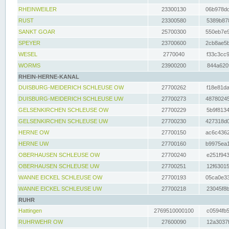
RHEINWEILER
23300130
06b978dd
RUST
23300580
5389b878
SANKT GOAR
25700300
550eb7e9
SPEYER
23700600
2cb8ae5b
WESEL
2770040
f33c3cc9
WORMS
23900200
844a620f
RHEIN-HERNE-KANAL
DUISBURG-MEIDERICH SCHLEUSE OW
27700262
f18e81da
DUISBURG-MEIDERICH SCHLEUSE UW
27700273
48780245
GELSENKIRCHEN SCHLEUSE OW
27700229
5b9f8134
GELSENKIRCHEN SCHLEUSE UW
27700230
427318d0
HERNE OW
27700150
ac6c4362
HERNE UW
27700160
b9975ea1
OBERHAUSEN SCHLEUSE OW
27700240
e251f943
OBERHAUSEN SCHLEUSE UW
27700251
12f63015
WANNE EICKEL SCHLEUSE OW
27700193
05ca0e33
WANNE EICKEL SCHLEUSE UW
27700218
23045f8b
RUHR
Hattingen
2769510000100
c0594fb5
RUHRWEHR OW
27600090
12a3037f