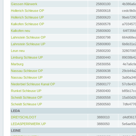
Giessen Klärwerk
25800100
4b386a6a
Hollerich Schleuse OP
25800618
cedc9b0c
Hollerich Schleuse UP
25800620
9beb7290
Kalkofen Schleuse OP
25800578
a7034573
Kalkofen neu
25800600
64f735fd
Lahnstein Schleuse OP
25800798
664d68ea
Lahnstein Schleuse UP
25800800
6b6b31e2
Leun neu
25800200
32807065
Limburg Schleuse UP
25800440
89038b42
Marburg
25830056
4e7a6cfa
Nassau Schleuse OP
25800638
29cb44a2
Nassau Schleuse UP
25800640
3a90a346
Niederbiel Schleuse Kanal OP
25800177
57c8e437
Runkel Schleuse UP
25800400
b85b17cc
Scheidt Schleuse OP
25800558
15a50d2b
Scheidt Schleuse UP
25800560
7dfe4776
LEDA
DREYSCHLOOT
3880010
d4df3617
LEDASPERRWERK UP
3880050
5e6ae93a
LEINE