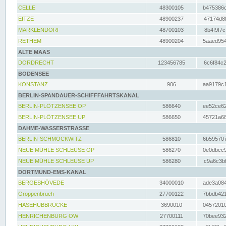
CELLE
48300105
b475386c
EITZE
48900237
47174d8f
MARKLENDORF
48700103
8b4f9f7c
RETHEM
48900204
5aaed954
ALTE MAAS
DORDRECHT
123456785
6c6f84c2
BODENSEE
KONSTANZ
906
aa9179c1
BERLIN-SPANDAUER-SCHIFFFAHRTSKANAL
BERLIN-PLÖTZENSEE OP
586640
ee52ce62
BERLIN-PLÖTZENSEE UP
586650
45721a68
DAHME-WASSERSTRASSE
BERLIN-SCHMÖCKWITZ
586810
6b595707
NEUE MÜHLE SCHLEUSE OP
586270
0e0dbcc9
NEUE MÜHLE SCHLEUSE UP
586280
c9a6c3bf
DORTMUND-EMS-KANAL
BERGESHÖVEDE
34000010
ade3a084
Groppenbruch
27700122
7bbdb421
HASEHUBBRÜCKE
3690010
04572010
HENRICHENBURG OW
27700111
70bee932