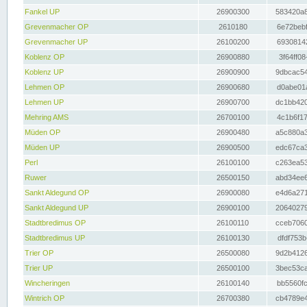
Fankel UP
26900300
583420a8
Grevenmacher OP
2610180
6e72bebf
Grevenmacher UP
26100200
69308142
Koblenz OP
26900880
3f64ff08
Koblenz UP
26900900
9dbcac54
Lehmen OP
26900680
d0abe01a
Lehmen UP
26900700
dc1bb420
Mehring AMS
26700100
4c1b6f17
Müden OP
26900480
a5c880a3
Müden UP
26900500
edc67ca3
Perl
26100100
c263ea53
Ruwer
26500150
abd34ee6
Sankt Aldegund OP
26900080
e4d6a271
Sankt Aldegund UP
26900100
20640279
Stadtbredimus OP
26100110
cceb7060
Stadtbredimus UP
26100130
dfdf753b
Trier OP
26500080
9d2b4126
Trier UP
26500100
3bec53ca
Wincheringen
26100140
bb5560fc
Wintrich OP
26700380
cb4789e4