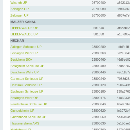
Wintrich UP
26700400
a392113c
Zeltingen OP
26700580
8b802863
Zeltingen UP
26700600
d867e7e9
MALZER KANAL
LIEBENWALDE OP
581540
3f8ceb6d
LIEBENWALDE UP
581550
a1cf60be
NECKAR
Aldingen Schleuse UP
23800280
dfdfb4ff
Beihingen Wehr UP
23800360
8a2e3048
Besigheim SKA
23800460
46d8ed02
Besigheim Schleuse UP
23800480
57db82c7
Besigheim Wehr UP
23800440
42c11b7a
Cannstatt Schleuse UP
23800240
7068d262
Deizisau Schleuse UP
23800120
c5b6243d
Esslingen Schleuse UP
23800180
130a3761
Esslingen Wehr OP
23800176
31c32a38
Feudenheim Schleuse UP
23800840
48a939b9
Gundelsheim UP
23800620
fc1072e4
Guttenbach Schleuse UP
23800660
bd36404b
Hassmersheim AMS
23800630
0e1b8ae0
Heidelberg UP
23800760
827b2685