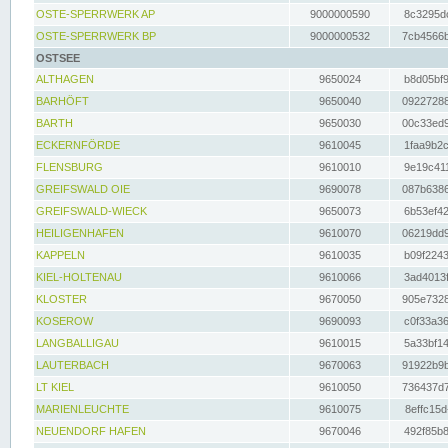
OSTE-SPERRWERK AP
9000000590
8c3295dc
OSTE-SPERRWERK BP
9000000532
7cb4566b
OSTSEE
ALTHAGEN
9650024
b8d05bf9
BARHÖFT
9650040
09227288
BARTH
9650030
00c33ed9
ECKERNFÖRDE
9610045
1faa9b2c
FLENSBURG
9610010
9e19c411
GREIFSWALD OIE
9690078
087b6386
GREIFSWALD-WIECK
9650073
6b53ef42
HEILIGENHAFEN
9610070
06219dd9
KAPPELN
9610035
b09f2243
KIEL-HOLTENAU
9610066
3ad4013f
KLOSTER
9670050
905e7328
KOSEROW
9690093
c0f33a36
LANGBALLIGAU
9610015
5a33bf14
LAUTERBACH
9670063
91922b9b
LT KIEL
9610050
736437d7
MARIENLEUCHTE
9610075
8effc15d
NEUENDORF HAFEN
9670046
492f85b8