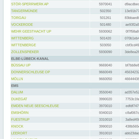
STÖR-SPERRWERK AP
5970041
d9acdbec
TANGERMÜNDE
502350
13e91b77
TORGAU
501261
83bbaedb
VOCKERODE
501480
ae93f2a5
WEHR GEESTHACHT UP
5930062
0f7f58a8
WITTENBERG
501420
070b1eb4
WITTENBERGE
503050
cbf3cd49
ZOLLENSPIEKER
5930090
3de8ea26
ELBE-LÜBECK-KANAL
BÜSSAU UP
9669040
bf7bb8e8
DONNERSCHLEUSE OP
9660049
45634232
MÖLLN
9660050
46644438
EMS
DALUM
3550040
ad357e52
DUKEGAT
3990020
7753c1fa
EMDEN NEUE SEESCHLEUSE
3970010
edfdf747
EMSHÖRN
9340010
c8af067c
FUESTRUP
3310010
3a8ed45f
KNOCK
3990010
438b565e
LEERORT
3910010
abb23dad