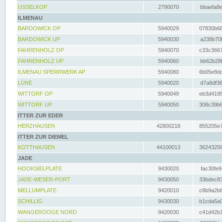
IJSSELKOP
2790070
bbaefa8e
ILMENAU
BARDOWICK OP
5940029
07830b68
BARDOWICK UP
5940030
a238b70f
FAHRENHOLZ OP
5940070
c33c3667
FAHRENHOLZ UP
5940060
bb62b28f
ILMENAU SPERRWERK AP
5940080
6b05e8dc
LÜNE
5940020
d7a8df36
WITTORF OP
5940049
eb3d4195
WITTORF UP
5940050
308c39b6
ITTER ZUR EDER
HERZHAUSEN
42800218
855205e7
ITTER ZUR DIEMEL
KOTTHAUSEN
44100013
36243256
JADE
HOOKSIELPLATE
9430020
fac30fe9
JADE-WESER-PORT
9430050
33bdec83
MELLUMPLATE
9420010
c8b9a2b6
SCHILLIG
9430030
b1cda5a0
WANGEROOGE NORD
9420030
c41d42b1