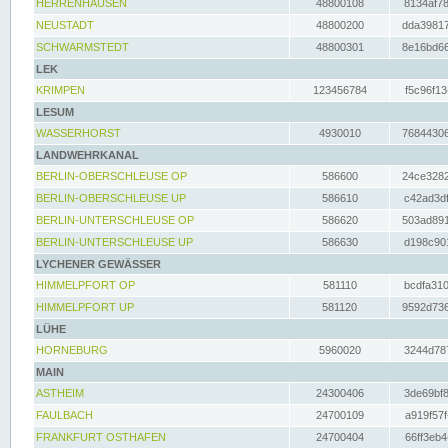
HERRENHAUSEN
48800108
8134af78
NEUSTADT
48800200
dda39817
SCHWARMSTEDT
48800301
8e16bd66
LEK
KRIMPEN
123456784
f5c96f13
LESUM
WASSERHORST
4930010
76844306
LANDWEHRKANAL
BERLIN-OBERSCHLEUSE OP
586600
24ce3282
BERLIN-OBERSCHLEUSE UP
586610
c42ad3df
BERLIN-UNTERSCHLEUSE OP
586620
503ad891
BERLIN-UNTERSCHLEUSE UP
586630
d198c901
LYCHENER GEWÄSSER
HIMMELPFORT OP
581110
bcdfa310
HIMMELPFORT UP
581120
9592d736
LÜHE
HORNEBURG
5960020
3244d787
MAIN
ASTHEIM
24300406
3de69bf8
FAULBACH
24700109
a919f57f
FRANKFURT OSTHAFEN
24700404
66ff3eb4