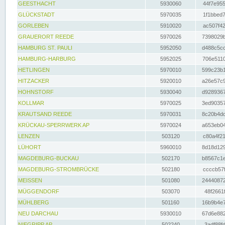
GEESTHACHT
5930060
44f7e955
GLÜCKSTADT
5970035
1f1bbed7
GORLEBEN
5910020
ac507f42
GRAUERORT REEDE
5970026
7398029b
HAMBURG ST. PAULI
5952050
d488c5cc
HAMBURG-HARBURG
5952025
706e5110
HETLINGEN
5970010
599c23b1
HITZACKER
5920010
a26e57c9
HOHNSTORF
5930040
d9289367
KOLLMAR
5970025
3ed90357
KRAUTSAND REEDE
5970031
8c20b4dc
KRÜCKAU-SPERRWERK AP
5970024
a653eb04
LENZEN
503120
c80a4f21
LÜHORT
5960010
8d18d129
MAGDEBURG-BUCKAU
502170
b8567c1e
MAGDEBURG-STROMBRÜCKE
502180
ccccb57f
MEISSEN
501080
24440872
MÜGGENDORF
503070
48f2661f
MÜHLBERG
501160
16b9b4e7
NEU DARCHAU
5930010
67d6e882
NIEGRIPP AP
502240
3adf88fd