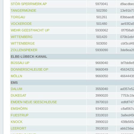
STÖR-SPERRWERK AP
5970041
d9acdbec
TANGERMÜNDE
502350
13e91b77
TORGAU
501261
83bbaedb
VOCKERODE
501480
ae93f2a5
WEHR GEESTHACHT UP
5930062
0f7f58a8
WITTENBERG
501420
070b1eb4
WITTENBERGE
503050
cbf3cd49
ZOLLENSPIEKER
5930090
3de8ea26
ELBE-LÜBECK-KANAL
BÜSSAU UP
9669040
bf7bb8e8
DONNERSCHLEUSE OP
9660049
45634232
MÖLLN
9660050
46644438
EMS
DALUM
3550040
ad357e52
DUKEGAT
3990020
7753c1fa
EMDEN NEUE SEESCHLEUSE
3970010
edfdf747
EMSHÖRN
9340010
c8af067c
FUESTRUP
3310010
3a8ed45f
KNOCK
3990010
438b565e
LEERORT
3910010
abb23dad