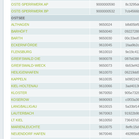
OSTE-SPERRWERK AP
9000000590
8c3295dc
OSTE-SPERRWERK BP
9000000532
7cb4566b
OSTSEE
ALTHAGEN
9650024
b8d05bf9
BARHÖFT
9650040
09227288
BARTH
9650030
00c33ed9
ECKERNFÖRDE
9610045
1faa9b2c
FLENSBURG
9610010
9e19c411
GREIFSWALD OIE
9690078
087b6386
GREIFSWALD-WIECK
9650073
6b53ef42
HEILIGENHAFEN
9610070
06219dd9
KAPPELN
9610035
b09f2243
KIEL-HOLTENAU
9610066
3ad4013f
KLOSTER
9670050
905e7328
KOSEROW
9690093
c0f33a36
LANGBALLIGAU
9610015
5a33bf14
LAUTERBACH
9670063
91922b9b
LT KIEL
9610050
736437d7
MARIENLEUCHTE
9610075
8effc15d
NEUENDORF HAFEN
9670046
492f85b8