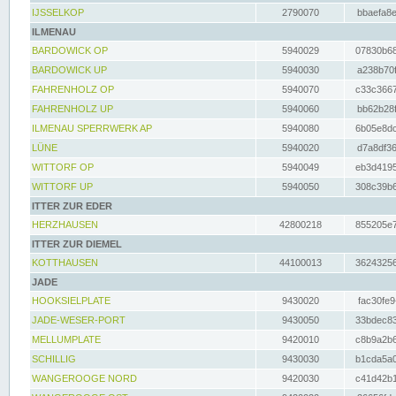
IJSSELKOP
2790070
bbaefa8e
ILMENAU
BARDOWICK OP
5940029
07830b68
BARDOWICK UP
5940030
a238b70f
FAHRENHOLZ OP
5940070
c33c3667
FAHRENHOLZ UP
5940060
bb62b28f
ILMENAU SPERRWERK AP
5940080
6b05e8dc
LÜNE
5940020
d7a8df36
WITTORF OP
5940049
eb3d4195
WITTORF UP
5940050
308c39b6
ITTER ZUR EDER
HERZHAUSEN
42800218
855205e7
ITTER ZUR DIEMEL
KOTTHAUSEN
44100013
36243256
JADE
HOOKSIELPLATE
9430020
fac30fe9
JADE-WESER-PORT
9430050
33bdec83
MELLUMPLATE
9420010
c8b9a2b6
SCHILLIG
9430030
b1cda5a0
WANGEROOGE NORD
9420030
c41d42b1