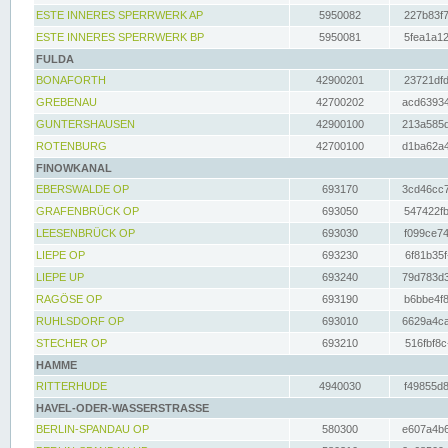
ESTE INNERES SPERRWERK AP
5950082
227b83f7
ESTE INNERES SPERRWERK BP
5950081
5fea1a12
FULDA
BONAFORTH
42900201
23721dfd
GREBENAU
42700202
acd63934
GUNTERSHAUSEN
42900100
213a585d
ROTENBURG
42700100
d1ba62a4
FINOWKANAL
EBERSWALDE OP
693170
3cd46cc7
GRAFENBRÜCK OP
693050
547422fb
LEESENBRÜCK OP
693030
f099ce74
LIEPE OP
693230
6f81b35f
LIEPE UP
693240
79d783d3
RAGÖSE OP
693190
b6bbe4f8
RUHLSDORF OP
693010
6629a4ca
STECHER OP
693210
516fbf8c
HAMME
RITTERHUDE
4940030
f49855d8
HAVEL-ODER-WASSERSTRASSE
BERLIN-SPANDAU OP
580300
e607a4b6