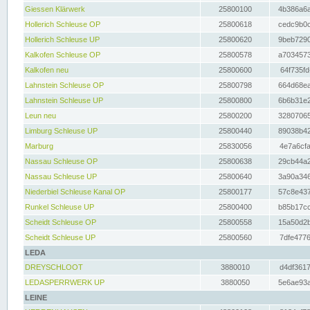
Giessen Klärwerk
25800100
4b386a6a
Hollerich Schleuse OP
25800618
cedc9b0c
Hollerich Schleuse UP
25800620
9beb7290
Kalkofen Schleuse OP
25800578
a7034573
Kalkofen neu
25800600
64f735fd
Lahnstein Schleuse OP
25800798
664d68ea
Lahnstein Schleuse UP
25800800
6b6b31e2
Leun neu
25800200
32807065
Limburg Schleuse UP
25800440
89038b42
Marburg
25830056
4e7a6cfa
Nassau Schleuse OP
25800638
29cb44a2
Nassau Schleuse UP
25800640
3a90a346
Niederbiel Schleuse Kanal OP
25800177
57c8e437
Runkel Schleuse UP
25800400
b85b17cc
Scheidt Schleuse OP
25800558
15a50d2b
Scheidt Schleuse UP
25800560
7dfe4776
LEDA
DREYSCHLOOT
3880010
d4df3617
LEDASPERRWERK UP
3880050
5e6ae93a
LEINE