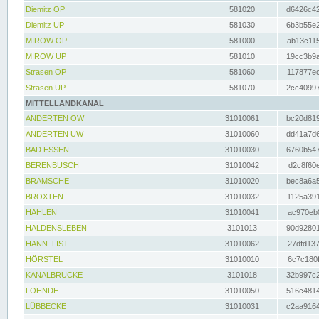
Diemitz OP
581020
d6426c42
Diemitz UP
581030
6b3b55e2
MIROW OP
581000
ab13c115
MIROW UP
581010
19cc3b9a
Strasen OP
581060
117877ec
Strasen UP
581070
2cc40997
MITTELLANDKANAL
ANDERTEN OW
31010061
bc20d819
ANDERTEN UW
31010060
dd41a7d6
BAD ESSEN
31010030
6760b547
BERENBUSCH
31010042
d2c8f60e
BRAMSCHE
31010020
bec8a6a5
BROXTEN
31010032
1125a391
HAHLEN
31010041
ac970eb0
HALDENSLEBEN
3101013
90d92801
HANN. LIST
31010062
27dfd137
HÖRSTEL
31010010
6c7c180f
KANALBRÜCKE
3101018
32b997c2
LOHNDE
31010050
516c4814
LÜBBECKE
31010031
c2aa9164