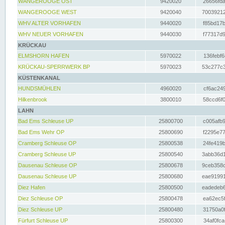
WANGEROOGE OST
9420020
26656fda
WANGEROOGE WEST
9420040
70039212
WHV ALTER VORHAFEN
9440020
f85bd17b
WHV NEUER VORHAFEN
9440030
f77317d9
KRÜCKAU
ELMSHORN HAFEN
5970022
136febf6
KRÜCKAU-SPERRWERK BP
5970023
53c277c3
KÜSTENKANAL
HUNDSMÜHLEN
4960020
cf6ac249
Hilkenbrook
3800010
58ccd6f0
LAHN
Bad Ems Schleuse UP
25800700
c005afb9
Bad Ems Wehr OP
25800690
f2295e77
Cramberg Schleuse OP
25800538
24fe419b
Cramberg Schleuse UP
25800540
3abb36d1
Dausenau Schleuse OP
25800678
9ceb358c
Dausenau Schleuse UP
25800680
eae91991
Diez Hafen
25800500
eadedeb6
Diez Schleuse OP
25800478
ea62ec5f
Diez Schleuse UP
25800480
31750a0f
Fürfurt Schleuse UP
25800300
34af0fca