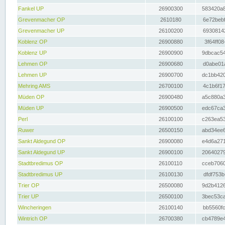
Fankel UP
26900300
583420a8
Grevenmacher OP
2610180
6e72bebf
Grevenmacher UP
26100200
69308142
Koblenz OP
26900880
3f64ff08
Koblenz UP
26900900
9dbcac54
Lehmen OP
26900680
d0abe01a
Lehmen UP
26900700
dc1bb420
Mehring AMS
26700100
4c1b6f17
Müden OP
26900480
a5c880a3
Müden UP
26900500
edc67ca3
Perl
26100100
c263ea53
Ruwer
26500150
abd34ee6
Sankt Aldegund OP
26900080
e4d6a271
Sankt Aldegund UP
26900100
20640279
Stadtbredimus OP
26100110
cceb7060
Stadtbredimus UP
26100130
dfdf753b
Trier OP
26500080
9d2b4126
Trier UP
26500100
3bec53ca
Wincheringen
26100140
bb5560fc
Wintrich OP
26700380
cb4789e4