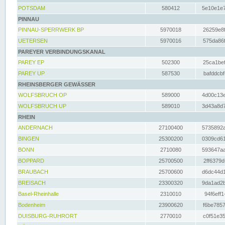
POTSDAM
580412
5e10e1e7
PINNAU
PINNAU-SPERRWERK BP
5970018
26259e8f
UETERSEN
5970016
575da86f
PAREYER VERBINDUNGSKANAL
PAREY EP
502300
25ca1bef
PAREY UP
587530
bafddcbf
RHEINSBERGER GEWÄSSER
WOLFSBRUCH OP
589000
4d00c13e
WOLFSBRUCH UP
589010
3d43a8d7
RHEIN
ANDERNACH
27100400
5735892a
BINGEN
25300200
0309cd61
BONN
2710080
593647aa
BOPPARD
25700500
2ff6379d
BRAUBACH
25700600
d6dc44d1
BREISACH
23300320
9da1ad2b
Basel-Rheinhalle
2310010
94f6eff1
Bodenheim
23900620
f6be7857
DUISBURG-RUHRORT
2770010
c0f51e35