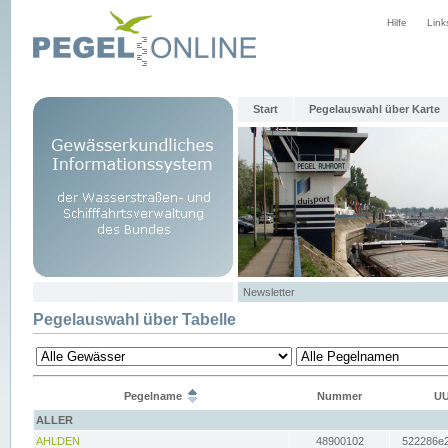
Hilfe
Link
Start
Pegelauswahl über Karte
Newsletter
Pegelauswahl über Tabelle
Pegelname
Nummer
UU
ALLER
AHLDEN
48900102
522286e2