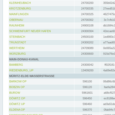
KLEINHEUBACH
24700200
355b02d2
KROTZENBURG
24700335
27eed51b
MAINFLINGEN
24700325
4627475d
OBERNAU
24700302
3c7cfb10
RAUNHEIM
24900108
db1684c1
SCHWEINFURT NEUER HAFEN
24300304
42ecae60
STEINBACH
24500100
1ed983c3
TRUNSTADT
24300202
a77aad00
WERTHEIM
24709089
0e065a22
WÜRZBURG
24300600
915d76e1
MAIN-DONAU-KANAL
BAMBERG
24300042
ff02f181
RIEDENBURG_UP
13409200
4a69e82e
MÜRITZ-ELDE-WASSERSTRASSE
BARKOW OP
596100
06d86c6b
BOBZIN OP
596120
faefa284
BUROW
5961601
a68cf527
DÖMITZ OP
596450
ec8188ee
DÖMITZ UP
596460
ad3a51da
ELDENA OP
596370
0fab94c7