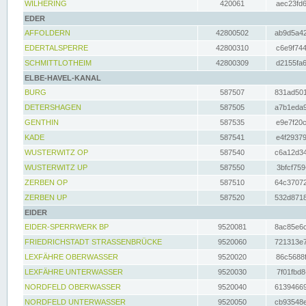
WILHERING
420061
aec23fd6
EDER
AFFOLDERN
42800502
ab9d5a42
EDERTALSPERRE
42800310
c6e9f744
SCHMITTLOTHEIM
42800309
d2155fa6
ELBE-HAVEL-KANAL
BURG
587507
831ad501
DETERSHAGEN
587505
a7b1eda9
GENTHIN
587535
e9e7f20c
KADE
587541
e4f29379
WUSTERWITZ OP
587540
c6a12d34
WUSTERWITZ UP
587550
3bfcf759
ZERBEN OP
587510
64c37072
ZERBEN UP
587520
532d8718
EIDER
EIDER-SPERRWERK BP
9520081
8ac85e6c
FRIEDRICHSTADT STRASSENBRÜCKE
9520060
721313e7
LEXFÄHRE OBERWASSER
9520020
86c5688f
LEXFÄHRE UNTERWASSER
9520030
7f01fbd8
NORDFELD OBERWASSER
9520040
61394669
NORDFELD UNTERWASSER
9520050
cb93548e