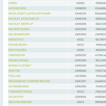
GREIN
420091
f3bf0b0b
HOFKIRCHEN
10088003
616dd98e
INGOLSTADT LUITPOLDSTRASSE
10046105
824a046b
KACHLET SCHLEUSE UP
10090708
0fd56e0a
KACHLET WEHR UP
10090408
560cf185
KELHEIM DONAU
10053009
296fc6d4
KELHEIMWINZER
10054500
c9409937
KIENSTOCK
42011
56178f74
KORNEUBURG
42013
ff44be4a
MAUTHAUSEN
42009
6b002fef
OBERNDORF
10056302
e476bcad
PASSAU DONAU
10091008
9f12c405
PASSAU ILZSTADT
10092000
33ceb441
PFATTER
10068006
f768173a
PFELLING
10078000
7fe63a95
REGENSBURG EISERNE BRÜCKE
10061007
eebd633a
SCHWABELWEIS
10062000
7644f1d7
THEBNERSTRASSL
42015
f7b5c3d3
VILSHOFEN
10089006
e6d68ab7
WILDUNGSMAUER
42014
35846b8b