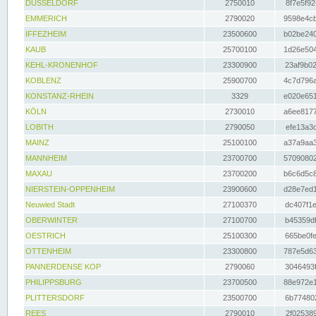
DÜSSELDORF
2750010
8f7e5f92
EMMERICH
2790020
9598e4cb
IFFEZHEIM
23500600
b02be240
KAUB
25700100
1d26e504
KEHL-KRONENHOF
23300900
23af9b02
KOBLENZ
25900700
4c7d796a
KONSTANZ-RHEIN
3329
e020e651
KÖLN
2730010
a6ee8177
LOBITH
2790050
efe13a3d
MAINZ
25100100
a37a9aa3
MANNHEIM
23700700
57090802
MAXAU
23700200
b6c6d5c8
NIERSTEIN-OPPENHEIM
23900600
d28e7ed1
Neuwied Stadt
27100370
dc407f1e
OBERWINTER
27100700
b45359df
OESTRICH
25100300
665be0fe
OTTENHEIM
23300800
787e5d63
PANNERDENSE KOP
2790060
3046493f
PHILIPPSBURG
23700500
88e972e1
PLITTERSDORF
23500700
6b774802
REES
2790010
2f025389