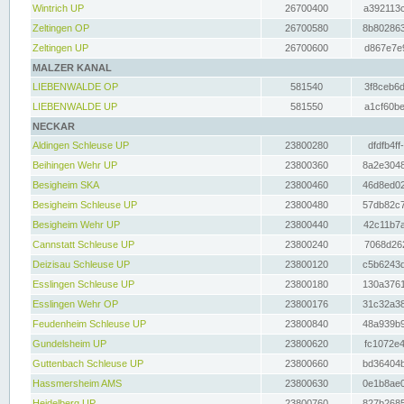
Wintrich UP
26700400
a392113c
Zeltingen OP
26700580
8b802863
Zeltingen UP
26700600
d867e7e9
MALZER KANAL
LIEBENWALDE OP
581540
3f8ceb6d
LIEBENWALDE UP
581550
a1cf60be
NECKAR
Aldingen Schleuse UP
23800280
dfdfb4ff
Beihingen Wehr UP
23800360
8a2e3048
Besigheim SKA
23800460
46d8ed02
Besigheim Schleuse UP
23800480
57db82c7
Besigheim Wehr UP
23800440
42c11b7a
Cannstatt Schleuse UP
23800240
7068d262
Deizisau Schleuse UP
23800120
c5b6243d
Esslingen Schleuse UP
23800180
130a3761
Esslingen Wehr OP
23800176
31c32a38
Feudenheim Schleuse UP
23800840
48a939b9
Gundelsheim UP
23800620
fc1072e4
Guttenbach Schleuse UP
23800660
bd36404b
Hassmersheim AMS
23800630
0e1b8ae0
Heidelberg UP
23800760
827b2685