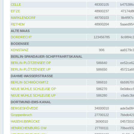
CELLE
48300105
b475386c
EITZE
48900237
47174d8f
MARKLENDORF
48700103
8b4f9f7c
RETHEM
48900204
5aaed954
ALTE MAAS
DORDRECHT
123456785
6c6f84c2
BODENSEE
KONSTANZ
906
aa9179c1
BERLIN-SPANDAUER-SCHIFFFAHRTSKANAL
BERLIN-PLÖTZENSEE OP
586640
ee52ce62
BERLIN-PLÖTZENSEE UP
586650
45721a68
DAHME-WASSERSTRASSE
BERLIN-SCHMÖCKWITZ
586810
6b595707
NEUE MÜHLE SCHLEUSE OP
586270
0e0dbcc9
NEUE MÜHLE SCHLEUSE UP
586280
c9a6c3bf
DORTMUND-EMS-KANAL
BERGESHÖVEDE
34000010
ade3a084
Groppenbruch
27700122
7bbdb421
HASEHUBBRÜCKE
3690010
04572010
HENRICHENBURG OW
27700111
70bee932