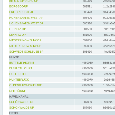
BERLIN-SPANDAU UP
580310
2c68509c
BORGSDORF
581591
1b2e2996
FRIEDRICHSTHAL
603420
314945d6
HOHENSAATEN WEST AP
603400
99309d3e
HOHENSAATEN WEST BP
603310
3404a6e5
LEHNITZ OP
581580
c8a1cf0a
LEHNITZ UP
581590
5bb1f56d
NIEDERFINOW SHW OP
692080
414dd4ee
NIEDERFINOW SHW UP
692090
4eec6b25
SCHWEDT SCHLEUSE BP
603410
4ee515f9
HUNTE
BUTTELERHÖRNE
4960060
b3d88ca6
ELSFLETH OHRT
4960080
531da758
HOLLERSIEL
4960050
2eacef2f
HUNTEBRÜCK
4960070
2e1d458b
OLDENBURG-DRIELAKE
4960030
1b51e55e
REITHÖRNE
4960040
c9df61c4
HAVELKANAL
SCHÖNWALDE OP
587050
d8ef9f21
SCHÖNWALDE UP
587060
b6650b13
IJSSEL