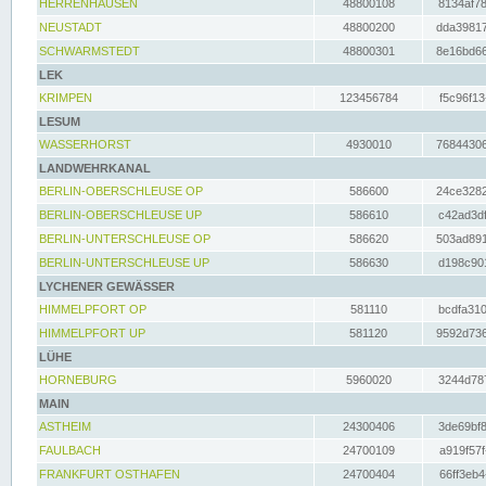
HERRENHAUSEN
48800108
8134af78
NEUSTADT
48800200
dda39817
SCHWARMSTEDT
48800301
8e16bd66
LEK
KRIMPEN
123456784
f5c96f13
LESUM
WASSERHORST
4930010
76844306
LANDWEHRKANAL
BERLIN-OBERSCHLEUSE OP
586600
24ce3282
BERLIN-OBERSCHLEUSE UP
586610
c42ad3df
BERLIN-UNTERSCHLEUSE OP
586620
503ad891
BERLIN-UNTERSCHLEUSE UP
586630
d198c901
LYCHENER GEWÄSSER
HIMMELPFORT OP
581110
bcdfa310
HIMMELPFORT UP
581120
9592d736
LÜHE
HORNEBURG
5960020
3244d787
MAIN
ASTHEIM
24300406
3de69bf8
FAULBACH
24700109
a919f57f
FRANKFURT OSTHAFEN
24700404
66ff3eb4