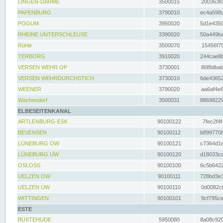
LINGEN-DARME
3500015
200363fc
PAPENBURG
3790010
ec4a598d
POGUM
3950020
5d1e4350
RHEINE UNTERSCHLEUSE
3390020
50a449ba
Rühle
3500070
15456f75
TERBORG
3910020
244cae8b
VERSEN WEHR OP
3730001
86f8dbab
VERSEN WEHRDURCHSTICH
3730010
6de43652
WEENER
3790020
aa6af4e6
Wachendorf
3500031
88698229
ELBESEITENKANAL
ARTLENBURG-ESK
90100122
7fec2f4f
BEVENSEN
90100112
b8997708
LÜNEBURG OW
90100121
c7364d1e
LÜNEBURG UW
90100120
d18033cd
OSLOSS
90100100
6c5b6422
UELZEN OW
90100111
728bd3e3
UELZEN UW
90100110
0d0082cf
WITTINGEN
90100101
9cf795ce
ESTE
BUXTEHUDE
5950080
8a08c920