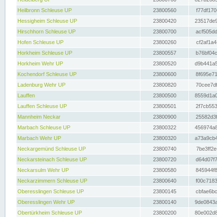
Heilbronn Schleuse UP
23800560
f77df170
Hessigheim Schleuse UP
23800420
23517de9
Hirschhorn Schleuse UP
23800700
acf505dd
Hofen Schleuse UP
23800260
cf2af1a4
Horkheim Schleuse UP
23800557
b76bf04c
Horkheim Wehr UP
23800520
d9b441a5
Kochendorf Schleuse UP
23800600
8f695e71
Ladenburg Wehr UP
23800820
70cee7df
Lauffen
23800500
8559d1a0
Lauffen Schleuse UP
23800501
2f7cb553
Mannheim Neckar
23800900
25582d3f
Marbach Schleuse UP
23800322
456974a8
Marbach Wehr UP
23800320
a73a9cb4
Neckargemünd Schleuse UP
23800740
7be3ff2e
Neckarsteinach Schleuse UP
23800720
d64d07f7
Neckarsulm Wehr UP
23800580
845944f8
Neckarzimmern Schleuse UP
23800640
f00c7183
Oberesslingen Schleuse UP
23800145
cbfae6bc
Oberesslingen Wehr UP
23800140
9de0843a
Obertürkheim Schleuse UP
23800200
80e002d8