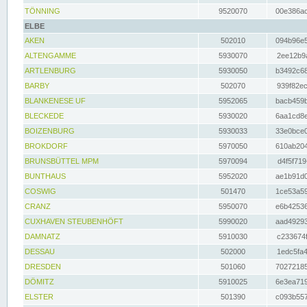
TÖNNING
9520070
00e386ac
ELBE
AKEN
502010
094b96e5
ALTENGAMME
5930070
2ee12b9a
ARTLENBURG
5930050
b3492c68
BARBY
502070
939f82ec
BLANKENESE UF
5952065
bacb459b
BLECKEDE
5930020
6aa1cd8e
BOIZENBURG
5930033
33e0bce0
BROKDORF
5970050
610ab204
BRUNSBÜTTEL MPM
5970094
d4f5f719
BUNTHAUS
5952020
ae1b91d0
COSWIG
501470
1ce53a59
CRANZ
5950070
e6b42536
CUXHAVEN STEUBENHÖFT
5990020
aad49293
DAMNATZ
5910030
c233674f
DESSAU
502000
1edc5fa4
DRESDEN
501060
70272185
DÖMITZ
5910025
6e3ea719
ELSTER
501390
c093b557