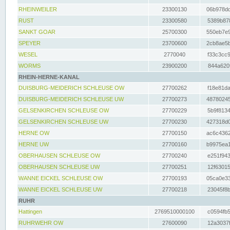
RHEINWEILER
23300130
06b978dd
RUST
23300580
5389b878
SANKT GOAR
25700300
550eb7e9
SPEYER
23700600
2cb8ae5b
WESEL
2770040
f33c3cc9
WORMS
23900200
844a620f
RHEIN-HERNE-KANAL
DUISBURG-MEIDERICH SCHLEUSE OW
27700262
f18e81da
DUISBURG-MEIDERICH SCHLEUSE UW
27700273
48780245
GELSENKIRCHEN SCHLEUSE OW
27700229
5b9f8134
GELSENKIRCHEN SCHLEUSE UW
27700230
427318d0
HERNE OW
27700150
ac6c4362
HERNE UW
27700160
b9975ea1
OBERHAUSEN SCHLEUSE OW
27700240
e251f943
OBERHAUSEN SCHLEUSE UW
27700251
12f63015
WANNE EICKEL SCHLEUSE OW
27700193
05ca0e33
WANNE EICKEL SCHLEUSE UW
27700218
23045f8b
RUHR
Hattingen
2769510000100
c0594fb5
RUHRWEHR OW
27600090
12a3037f