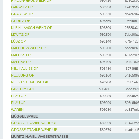
FINDENWIRUNSHIER OP
596410
a5902c55
GARWITZ UP
596230
12499527
GRABOW OP
596330
db4a69b2
GÜRITZ OP
596350
956ce5ff
KLEIN LAASCH WEHR OP
596300
25530a3e
LEWITZ OP
596250
7bbd90ad
LÜBZ OP
596140
d75442cf
MALCHOW WEHR OP
596200
bccaacb3
MALLISS OP
596390
497c29ee
MALLISS UP
596400
a64918a6
NEU KALLISS OP
596430
30739ff3
NEUBURG OP
596160
541c508a
NEUSTADT GLEWE OP
596280
c4381eb3
PARCHIM GÜTE
5961801
3dec3921
PLAU OP
596080
3ffddb2c
PLAU UP
596090
506e6b03
WAREN
596030
bd317edd
MÜGGELSPREE
GROSSE TRÄNKE WEHR OP
582660
81630fdd
GROSSE TRÄNKE WEHR UP
582670
cfad4ee5
MÜRITZ-HAVEL-WASSERSTRASSE