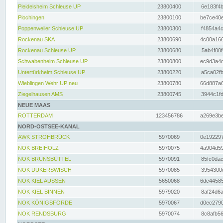
Pleidelsheim Schleuse UP
23800400
6e183f4b
Plochingen
23800100
be7ce40e
Poppenweiler Schleuse UP
23800300
f4854a4c
Rockenau SKA
23800690
4c00a166
Rockenau Schleuse UP
23800680
5ab4f00f
Schwabenheim Schleuse UP
23800800
ec9d3a4d
Untertürkheim Schleuse UP
23800220
a5ca02fb
Wieblingen Wehr UP neu
23800780
66d887a6
Ziegelhausen AMS
23800745
3944c1fd
NEUE MAAS
ROTTERDAM
123456786
a269e3be
NORD-OSTSEE-KANAL
AWK STROHBRÜCK
5970069
0e192297
NOK BREIHOLZ
5970075
4a904d59
NOK BRUNSBÜTTEL
5970091
85fc0dac
NOK DÜKERSWISCH
5970085
3954300d
NOK KIEL AUSSEN
5650068
6dc44585
NOK KIEL BINNEN
5979020
8af24d6a
NOK KÖNIGSFÖRDE
5970067
d0ec2790
NOK RENDSBURG
5970074
8c8afb56