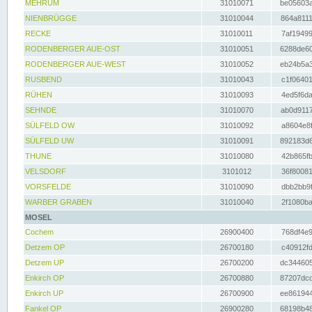
MEHRUM
31010071
be05603a
NIENBRÜGGE
31010044
864a8111
RECKE
31010011
7af19499
RODENBERGER AUE-OST
31010051
6288de60
RODENBERGER AUE-WEST
31010052
eb24b5a3
RUSBEND
31010043
c1f06401
RÜHEN
31010093
4ed5f6da
SEHNDE
31010070
ab0d9117
SÜLFELD OW
31010092
a8604e8f
SÜLFELD UW
31010091
892183d6
THUNE
31010080
42b865fb
VELSDORF
3101012
36f80081
VORSFELDE
31010090
dbb2bb9f
WARBER GRABEN
31010040
2f1080ba
MOSEL
Cochem
26900400
768df4e9
Detzem OP
26700180
c40912fd
Detzem UP
26700200
dc344605
Enkirch OP
26700880
87207dcd
Enkirch UP
26700900
ee861944
Fankel OP
26900280
68198b48