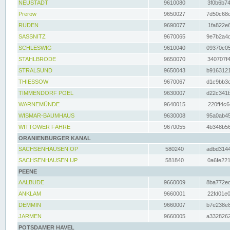
NEUSTADT
9610080
3f0b6b74
Prerow
9650027
7d50c68c
RUDEN
9690077
1fa822e6
SASSNITZ
9670065
9e7b2a4d
SCHLESWIG
9610040
09370c05
STAHLBRODE
9650070
340707f4
STRALSUND
9650043
b9163121
THIESSOW
9670067
d1c9bb3c
TIMMENDORF POEL
9630007
d22c341b
WARNEMÜNDE
9640015
220ff4c6
WISMAR-BAUMHAUS
9630008
95a0ab45
WITTOWER FÄHRE
9670055
4b348b56
ORANIENBURGER KANAL
SACHSENHAUSEN OP
580240
adbd3144
SACHSENHAUSEN UP
581840
0a6fe221
PEENE
AALBUDE
9660009
8ba772ed
ANKLAM
9660001
22fd01e0
DEMMIN
9660007
b7e238e8
JARMEN
9660005
a3328262
POTSDAMER HAVEL