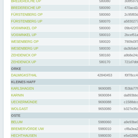
BREDEREICHE OP
580080
308f5979
BREDEREICHE UP
580090
470acd2a
FÜRSTENBERG OP
580060
2c95f83d
FÜRSTENBERG UP
580070
a5830277
VOßWINKEL OP
580000
09b422f7
VOßWINKEL UP
580010
2bcef51a
WESENBERG OP
580020
7909d3f7
WESENBERG UP
580030
da3b5de9
ZEHDENICK OP
580160
a9b8e24c
ZEHDENICK UP
580170
721d7dbf
ORKE
DALWIGKSTHAL
42840453
f0f78cc4
KLEINES HAFF
KARLSHAGEN
9690085
f53bb77f
KARNIN
9690084
da893bbd
UECKERMÜNDE
9690088
c1588dcc
WOLGAST
9650080
b327e35c
OSTE
BELUM
5980060
a9e93be0
BREMERVÖRDE UW
5980010
cf8a3ea2
HECHTHAUSEN
5980030
e5e02890