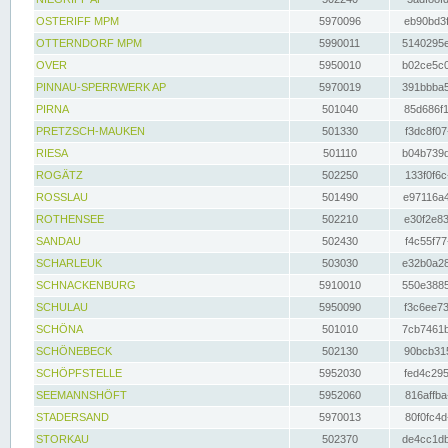
OSTERIFF MPM
5970096
eb90bd3f
OTTERNDORF MPM
5990011
5140295e
OVER
5950010
b02ce5c0
PINNAU-SPERRWERK AP
5970019
391bbba5
PIRNA
501040
85d686f1
PRETZSCH-MAUKEN
501330
f3dc8f07
RIESA
501110
b04b739d
ROGÄTZ
502250
133f0f6c
ROSSLAU
501490
e97116a4
ROTHENSEE
502210
e30f2e83
SANDAU
502430
f4c55f77
SCHARLEUK
503030
e32b0a28
SCHNACKENBURG
5910010
550e3885
SCHULAU
5950090
f3c6ee73
SCHÖNA
501010
7cb7461b
SCHÖNEBECK
502130
90bcb315
SCHÖPFSTELLE
5952030
fed4c295
SEEMANNSHÖFT
5952060
816affba
STADERSAND
5970013
80f0fc4d
STORKAU
502370
de4cc1db