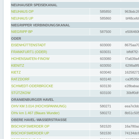
NEUHAUSER SPEISEKANAL
NEUHAUS OP
585850
963bdc26
NEUHAUS UP
585860
bf48cefd
NIEGRIPPER VERBINDUNGSKANAL
NIEGRIPP BP
587500
e506460f
ODER
EISENHÜTTENSTADT
603000
8675aa70
FRANKFURT1 (ODER)
603031
bffdf7f2
HOHENSAATEN-FINOW
603080
f7a639a4
KIENITZ
603050
6298a8f9
KIETZ
603040
16258271
RATZDORF
603140
ca3f535b
SCHWEDT-ODERBRÜCKE
603130
e28babaa
STÜTZKOW
603100
30bff0df
ORANIENBURGER HAVEL
OHV KM 3.014 (HOCHSPANNUNG)
580271
eea7e3dc
OHv km 1.467 (Blaues Wunder)
580272
8b51c505
OBERE HAVEL-WASSERSTRASSE
BISCHOFSWERDER OP
581520
16a780aa
BISCHOFSWERDER UP
581530
74134dc6