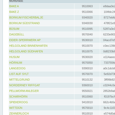
NORDSEE
BAKE A
9510063
e8daa3e2
BAKE Z
9510066
104fdc24
BORKUM FISCHERBALJE
9340020
8727ebfd
BORKUM SÜDSTRAND
9340030
478f21e9
BÜSUM
9510095
5287a3e1
DAGEBÜLL
9570040
6233e901
EIDER-SPERRWERK AP
9530010
04acd7e5
HELGOLAND BINNENHAFEN
9510070
c0ec139b
HELGOLAND SÜDHAFEN
9510075
0d8233b8
HUSUM
9530020
e114aeec
HÖRNUM
9570050
733755fd
LANGEOOG
9390010
a0c1dcb6
LIST AUF SYLT
9570070
5e92d73f
MITTELGRUND
9510132
3ff99b92
NORDERNEY RIFFGAT
9360010
c0244c0e
PELLWORM ANLEGER
9550021
2852b9ab
SCHARHÖRN
9510060
f0197bcf
SPIEKEROOG
9410010
662c4b5e
WITTDÜN
9570010
9c4c11f2
ZEHNERLOCH
9510010
e574d0af