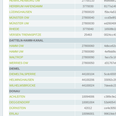
HENRICHENBURG UW
27700133
e6b68bc2
HERBRUM HAFENDAMM
3770030
8177a148
LÜDINGHAUSEN
27800020
f5bc4a51
MÜNSTER OW
27800040
ccd3e8f1
MÜNSTER UW
27800030
ed260406
RHEDE
3770040
16508b11
VERSEN TRENNSPITZE
25463
0024cc40
DATTELN-HAMM-KANAL
HAMM OW
27800060
4dbce62d
HAMM UW
27800080
4ef9dd9c
WALTROP
27800090
facc5c16
WERRIES OW
27800050
d31767ef
DIEMEL
DIEMELTALSPERRE
44100104
5cdc6555
HELMINGHAUSEN
44100206
33092c28
WILHELMSBRÜCKE
44100024
7deedc21
DONAU
ACHLEITEN
10094006
c389c9e2
DEGGENDORF
10081004
53d40547
DÜRNSTEIN
42012
ce4e3050
ERLAU
10096001
99619dc5